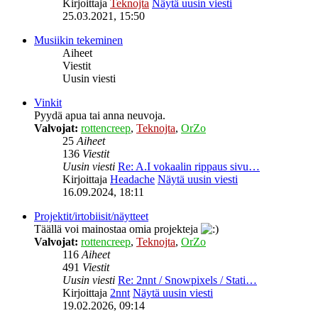
Kirjoittaja
Teknojta
Näytä uusin viesti
25.03.2021, 15:50
Musiikin tekeminen
Aiheet
Viestit
Uusin viesti
Vinkit
Pyydä apua tai anna neuvoja.
Valvojat:
rottencreep
,
Teknojta
,
OrZo
25
Aiheet
136
Viestit
Uusin viesti
Re: A.I vokaalin rippaus sivu…
Kirjoittaja
Headache
Näytä uusin viesti
16.09.2024, 18:11
Projektit/irtobiisit/näytteet
Täällä voi mainostaa omia projekteja
Valvojat:
rottencreep
,
Teknojta
,
OrZo
116
Aiheet
491
Viestit
Uusin viesti
Re: 2nnt / Snowpixels / Stati…
Kirjoittaja
2nnt
Näytä uusin viesti
19.02.2026, 09:14