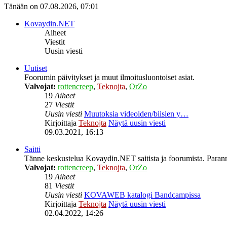
Tänään on 07.08.2026, 07:01
Kovaydin.NET
Aiheet
Viestit
Uusin viesti
Uutiset
Foorumin päivitykset ja muut ilmoitusluontoiset asiat.
Valvojat:
rottencreep
,
Teknojta
,
OrZo
19
Aiheet
27
Viestit
Uusin viesti
Muutoksia videoiden/biisien y…
Kirjoittaja
Teknojta
Näytä uusin viesti
09.03.2021, 16:13
Saitti
Tänne keskustelua Kovaydin.NET saitista ja foorumista. Parann
Valvojat:
rottencreep
,
Teknojta
,
OrZo
19
Aiheet
81
Viestit
Uusin viesti
KOVAWEB katalogi Bandcampissa
Kirjoittaja
Teknojta
Näytä uusin viesti
02.04.2022, 14:26