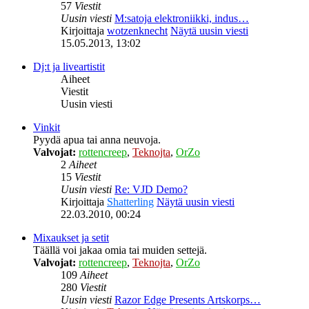
57
Viestit
Uusin viesti
M:satoja elektroniikki, indus…
Kirjoittaja
wotzenknecht
Näytä uusin viesti
15.05.2013, 13:02
Dj:t ja liveartistit
Aiheet
Viestit
Uusin viesti
Vinkit
Pyydä apua tai anna neuvoja.
Valvojat:
rottencreep
,
Teknojta
,
OrZo
2
Aiheet
15
Viestit
Uusin viesti
Re: VJD Demo?
Kirjoittaja
Shatterling
Näytä uusin viesti
22.03.2010, 00:24
Mixaukset ja setit
Täällä voi jakaa omia tai muiden settejä.
Valvojat:
rottencreep
,
Teknojta
,
OrZo
109
Aiheet
280
Viestit
Uusin viesti
Razor Edge Presents Artskorps…