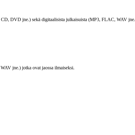
LP, CD, DVD jne.) sekä digitaalisista julkaisuista (MP3, FLAC, WAV jne.
WAV jne.) jotka ovat jaossa ilmaiseksi.