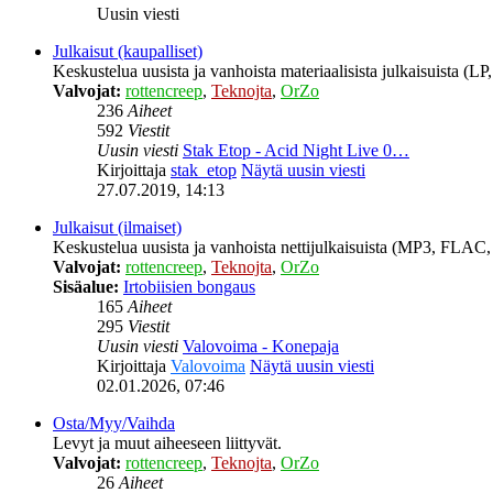
Uusin viesti
Julkaisut (kaupalliset)
Keskustelua uusista ja vanhoista materiaalisista julkaisuista (
Valvojat:
rottencreep
,
Teknojta
,
OrZo
236
Aiheet
592
Viestit
Uusin viesti
Stak Etop - Acid Night Live 0…
Kirjoittaja
stak_etop
Näytä uusin viesti
27.07.2019, 14:13
Julkaisut (ilmaiset)
Keskustelua uusista ja vanhoista nettijulkaisuista (MP3, FLAC, 
Valvojat:
rottencreep
,
Teknojta
,
OrZo
Sisäalue:
Irtobiisien bongaus
165
Aiheet
295
Viestit
Uusin viesti
Valovoima - Konepaja
Kirjoittaja
Valovoima
Näytä uusin viesti
02.01.2026, 07:46
Osta/Myy/Vaihda
Levyt ja muut aiheeseen liittyvät.
Valvojat:
rottencreep
,
Teknojta
,
OrZo
26
Aiheet