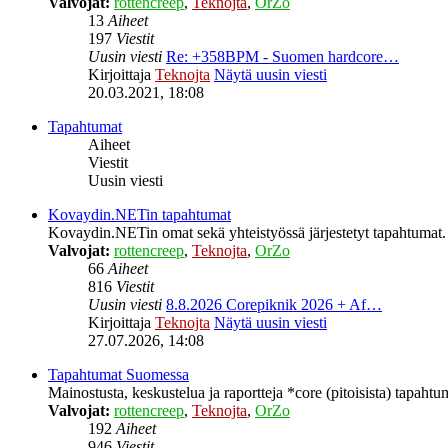
Valvojat:
rottencreep
,
Teknojta
,
OrZo
13
Aiheet
197
Viestit
Uusin viesti
Re: +358BPM - Suomen hardcore…
Kirjoittaja
Teknojta
Näytä uusin viesti
20.03.2021, 18:08
Tapahtumat
Aiheet
Viestit
Uusin viesti
Kovaydin.NETin tapahtumat
Kovaydin.NETin omat sekä yhteistyössä järjestetyt tapahtumat.
Valvojat:
rottencreep
,
Teknojta
,
OrZo
66
Aiheet
816
Viestit
Uusin viesti
8.8.2026 Corepiknik 2026 + Af…
Kirjoittaja
Teknojta
Näytä uusin viesti
27.07.2026, 14:08
Tapahtumat Suomessa
Mainostusta, keskustelua ja raportteja *core (pitoisista) tapaht
Valvojat:
rottencreep
,
Teknojta
,
OrZo
192
Aiheet
946
Viestit