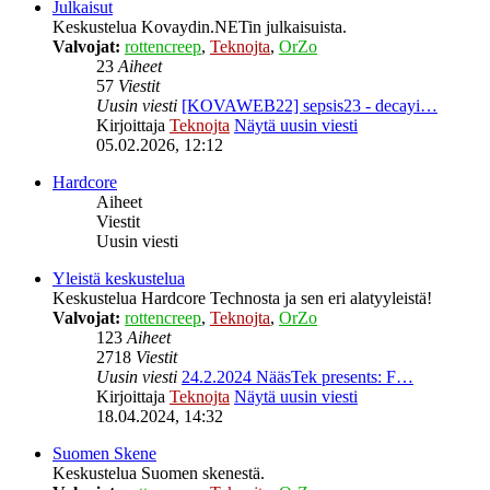
Julkaisut
Keskustelua Kovaydin.NETin julkaisuista.
Valvojat:
rottencreep
,
Teknojta
,
OrZo
23
Aiheet
57
Viestit
Uusin viesti
[KOVAWEB22] sepsis23 - decayi…
Kirjoittaja
Teknojta
Näytä uusin viesti
05.02.2026, 12:12
Hardcore
Aiheet
Viestit
Uusin viesti
Yleistä keskustelua
Keskustelua Hardcore Technosta ja sen eri alatyyleistä!
Valvojat:
rottencreep
,
Teknojta
,
OrZo
123
Aiheet
2718
Viestit
Uusin viesti
24.2.2024 NääsTek presents: F…
Kirjoittaja
Teknojta
Näytä uusin viesti
18.04.2024, 14:32
Suomen Skene
Keskustelua Suomen skenestä.