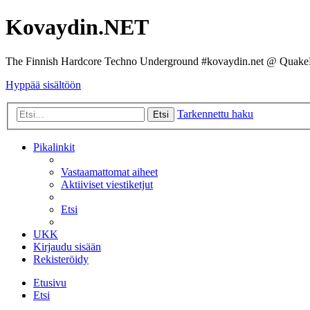
Kovaydin.NET
The Finnish Hardcore Techno Underground #kovaydin.net @ Quake
Hyppää sisältöön
Tarkennettu haku
Etsi
Pikalinkit
Vastaamattomat aiheet
Aktiiviset viestiketjut
Etsi
UKK
Kirjaudu sisään
Rekisteröidy
Etusivu
Etsi