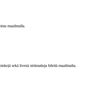
mista maailmalla.
nkejä sekä livenä striimattuja bileitä maailmalta.