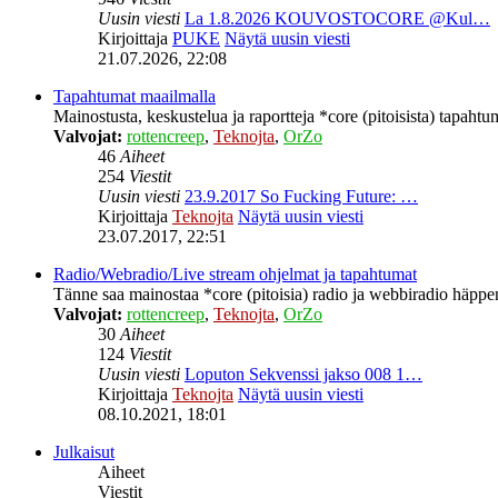
Uusin viesti
La 1.8.2026 KOUVOSTOCORE @Kul…
Kirjoittaja
PUKE
Näytä uusin viesti
21.07.2026, 22:08
Tapahtumat maailmalla
Mainostusta, keskustelua ja raportteja *core (pitoisista) tapahtu
Valvojat:
rottencreep
,
Teknojta
,
OrZo
46
Aiheet
254
Viestit
Uusin viesti
23.9.2017 So Fucking Future: …
Kirjoittaja
Teknojta
Näytä uusin viesti
23.07.2017, 22:51
Radio/Webradio/Live stream ohjelmat ja tapahtumat
Tänne saa mainostaa *core (pitoisia) radio ja webbiradio häppeni
Valvojat:
rottencreep
,
Teknojta
,
OrZo
30
Aiheet
124
Viestit
Uusin viesti
Loputon Sekvenssi jakso 008 1…
Kirjoittaja
Teknojta
Näytä uusin viesti
08.10.2021, 18:01
Julkaisut
Aiheet
Viestit