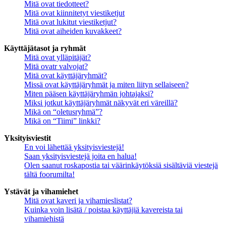
Mitä ovat tiedotteet?
Mitä ovat kiinnitetyt viestiketjut
Mitä ovat lukitut viestiketjut?
Mitä ovat aiheiden kuvakkeet?
Käyttäjätasot ja ryhmät
Mitä ovat ylläpitäjät?
Mitä ovatr valvojat?
Mitä ovat käyttäjäryhmät?
Missä ovat käyttäjäryhmät ja miten liityn sellaiseen?
Miten pääsen käyttäjäryhmän johtajaksi?
Miksi jotkut käyttäjäryhmät näkyvät eri väreillä?
Mikä on “oletusryhmä”?
Mikä on “Tiimi” linkki?
Yksityisviestit
En voi lähettää yksityisviestejä!
Saan yksityisviestejä joita en halua!
Olen saanut roskapostia tai väärinkäytöksiä sisältäviä viestejä
tältä foorumilta!
Ystävät ja vihamiehet
Mitä ovat kaveri ja vihamieslistat?
Kuinka voin lisätä / poistaa käyttäjiä kavereista tai
vihamiehistä