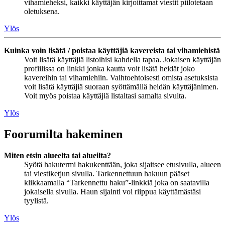
vihamieheksi, kaikki käyttäjän kirjoittamat viestit piilotetaan
oletuksena.
Ylös
Kuinka voin lisätä / poistaa käyttäjiä kavereista tai vihamiehistä
Voit lisätä käyttäjiä listoihisi kahdella tapaa. Jokaisen käyttäjän
profiilissa on linkki jonka kautta voit lisätä heidät joko
kavereihin tai vihamiehiin. Vaihtoehtoisesti omista asetuksista
voit lisätä käyttäjiä suoraan syöttämällä heidän käyttäjänimen.
Voit myös poistaa käyttäjiä listaltasi samalta sivulta.
Ylös
Foorumilta hakeminen
Miten etsin alueelta tai alueilta?
Syötä hakutermi hakukenttään, joka sijaitsee etusivulla, alueen
tai viestiketjun sivulla. Tarkennettuun hakuun pääset
klikkaamalla “Tarkennettu haku”-linkkiä joka on saatavilla
jokaisella sivulla. Haun sijainti voi riippua käyttämästäsi
tyylistä.
Ylös