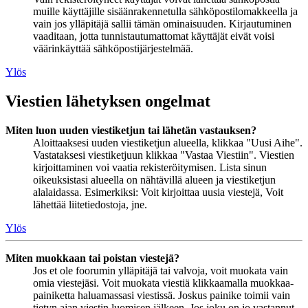
muille käyttäjille sisäänrakennetulla sähköpostilomakkeella ja
vain jos ylläpitäjä sallii tämän ominaisuuden. Kirjautuminen
vaaditaan, jotta tunnistautumattomat käyttäjät eivät voisi
väärinkäyttää sähköpostijärjestelmää.
Ylös
Viestien lähetyksen ongelmat
Miten luon uuden viestiketjun tai lähetän vastauksen?
Aloittaaksesi uuden viestiketjun alueella, klikkaa "Uusi Aihe".
Vastataksesi viestiketjuun klikkaa "Vastaa Viestiin". Viestien
kirjoittaminen voi vaatia rekisteröitymisen. Lista sinun
oikeuksistasi alueella on nähtävillä alueen ja viestiketjun
alalaidassa. Esimerkiksi: Voit kirjoittaa uusia viestejä, Voit
lähettää liitetiedostoja, jne.
Ylös
Miten muokkaan tai poistan viestejä?
Jos et ole foorumin ylläpitäjä tai valvoja, voit muokata vain
omia viestejäsi. Voit muokata viestiä klikkaamalla muokkaa-
painiketta haluamassasi viestissä. Joskus painike toimii vain
tietyn ajan viestin luomisen jälkeen. Jos joku on jo vastannut