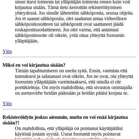
sinun itsesi toimesta tai ylläpitäjän toimesta ennen kuin voit
kirjautua sisään. Tämä tieto kerrottiin rekisteröitymisen
yhteydessä. Jos sinulle lähetettiin sähköpostia, seuraa ohjeita.
Jos et saanut sähköpostia, olet saattanut antaa virheellisen
sähköpostiosoitteen tai sähköpostit ovat saattaneet jäädä
roskapostisuodattimeen. Jos olet varma, että antamasi
sähköpostiosoite oli oikein, yritä ottaa yhteyttä foorumin
ylläpitäjään.
Ylös
Miksi en voi kirjautua sisään?
Tämän tapahtumiseen on useita syitä. Ensin, varmista että
tunnuksesi ja salasanasi ovat oikein. Jos ne ovat, ota yhteyttä
foorumin ylläpitäjään varmistaaksesi, että sinulla ei ole
porttikieltoja. On myös mahdollista, että sivuston omistajalla
on asetusvirhe heidän päässään ja heidän pitäisi korjata se.
Ylös
Rekisteröidyin joskus aiemmin, mutta en voi enää kirjautua
sisään?!
On mahdollista, että ylläpitäjä on poistanut käyttäjätilisi
käytöstä jostain syystä. Useat foorumit myös poistavat