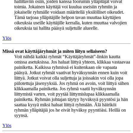
hallittaviin osiin, joiden kanssa foorumin ylläpitäjät voivat
toimia. Jokainen käyttäjä voi kuulua useisiin ryhmiin ja
jokaiselle ryhmälle voidaan määritellä yksilölliset oikeudet.
Tämä tarjoaa ylläpitäjille helpon tavan muuttaa käyttäjien
oikeuksia useille käyttäjille kerralla, kuten muuttaa valvojien
oikeuksia tai hallita pääsyä suljetulle alueelle.
Ylös
Missä ovat käyttäjäryhmät ja miten liityn sellaiseen?
Voit nähdä kaikki ryhmät “Käyttäjäryhmät”-linkin kautta
omissa asetuksissa. Jos haluat liittyä yhteen, klikkaa vastaavaa
painiketta. Kaikissa ryhmissä ei kuitenkaan ole vapaata
pääsyä. Jotkut ryhmät vaativat hyväksynnän ennen kuin voit
liittyä. Jotkut voivat olla suljettuja ja joissakin voi olla jopa
piilotettuja jäsenyyksiä. Jos ryhmä on avoin, voit liittyä siihen
klikkaamalla painiketta. Jos ryhmä vaatii hyväksynnän
liittymistä varten, voit pyytää liittymislupaa klikkaamalla
painiketta. Ryhmän johtajan täytyy hyväksyä pyyntösi ja hän
saattaa kysyä miksi haluat liittyä ryhmään. Älä häiriköi
ryhmän ylläpitäjiä jos he eivät hyväksy pyyntöäsi. Heillä on
syynsä.
Ylös