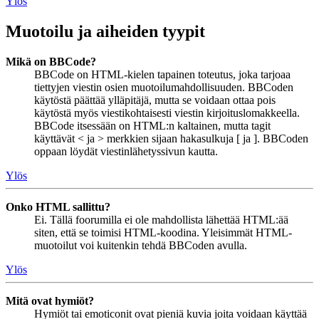
Ylös
Muotoilu ja aiheiden tyypit
Mikä on BBCode?
BBCode on HTML-kielen tapainen toteutus, joka tarjoaa
tiettyjen viestin osien muotoilumahdollisuuden. BBCoden
käytöstä päättää ylläpitäjä, mutta se voidaan ottaa pois
käytöstä myös viestikohtaisesti viestin kirjoituslomakkeella.
BBCode itsessään on HTML:n kaltainen, mutta tagit
käyttävät < ja > merkkien sijaan hakasulkuja [ ja ]. BBCoden
oppaan löydät viestinlähetyssivun kautta.
Ylös
Onko HTML sallittu?
Ei. Tällä foorumilla ei ole mahdollista lähettää HTML:ää
siten, että se toimisi HTML-koodina. Yleisimmät HTML-
muotoilut voi kuitenkin tehdä BBCoden avulla.
Ylös
Mitä ovat hymiöt?
Hymiöt tai emoticonit ovat pieniä kuvia joita voidaan käyttää