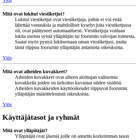
Ylös
Mitä ovat lukitut viestiketjut?
Lukitut viestiketjut ovat viestiketjuja, joihin ei voi enää
lähettää vastauksia ja mahdolliset kyselyt joita viestiketjussa
oli, ovat päättyneet automaattisesti. Viestiketjuja voidaan
lukita useista syistä ylläpitäjän tai foorumin valvojan toimesta.
Saatat myös pystyä lukitsemaan oman viestiketjusi, mutta
tämä riippuu foorumin ylläpitäjän antamista oikeuksista.
Ylös
Mitä ovat aiheiden kuvakkeet?
Aiheiden kuvakkeet ovat aiheen aloittajan valitsemia
kuvakkeita joiden on tarkoitus kuvastaa niiden sisältöä.
Aiheiden kuvakkeiden käyttöoikeudet riippuvat foorumin
ylläpitäjän määrittelemistä oikeuksista.
Ylös
Käyttäjätasot ja ryhmät
Mitä ovat ylläpitäjät?
Ylläpitäjät ovat jäseniä joille on annettu korkeimman tason