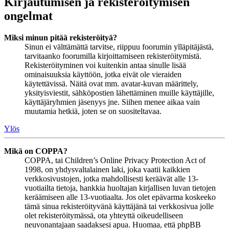
Kirjautumisen ja rekisteröitymisen
ongelmat
Miksi minun pitää rekisteröityä?
Sinun ei välttämättä tarvitse, riippuu foorumin ylläpitäjästä,
tarvitaanko foorumilla kirjoittamiseen rekisteröitymistä.
Rekisteröityminen voi kuitenkin antaa sinulle lisää
ominaisuuksia käyttöön, jotka eivät ole vieraiden
käytettävissä. Näitä ovat mm. avatar-kuvan määrittely,
yksityisviestit, sähköpostien lähettäminen muille käyttäjille,
käyttäjäryhmien jäsenyys jne. Siihen menee aikaa vain
muutamia hetkiä, joten se on suositeltavaa.
Ylös
Mikä on COPPA?
COPPA, tai Children’s Online Privacy Protection Act of
1998, on yhdysvaltalainen laki, joka vaatii kaikkien
verkkosivustojen, jotka mahdollisesti keräävät alle 13-
vuotiailta tietoja, hankkia huoltajan kirjallisen luvan tietojen
keräämiseen alle 13-vuotiaalta. Jos olet epävarma koskeeko
tämä sinua rekisteröityvänä käyttäjänä tai verkkosivua jolle
olet rekisteröitymässä, ota yhteyttä oikeudelliseen
neuvonantajaan saadaksesi apua. Huomaa, että phpBB