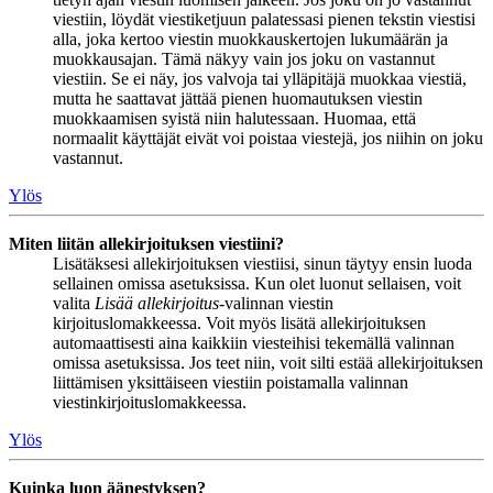
viestiin, löydät viestiketjuun palatessasi pienen tekstin viestisi
alla, joka kertoo viestin muokkauskertojen lukumäärän ja
muokkausajan. Tämä näkyy vain jos joku on vastannut
viestiin. Se ei näy, jos valvoja tai ylläpitäjä muokkaa viestiä,
mutta he saattavat jättää pienen huomautuksen viestin
muokkaamisen syistä niin halutessaan. Huomaa, että
normaalit käyttäjät eivät voi poistaa viestejä, jos niihin on joku
vastannut.
Ylös
Miten liitän allekirjoituksen viestiini?
Lisätäksesi allekirjoituksen viestiisi, sinun täytyy ensin luoda
sellainen omissa asetuksissa. Kun olet luonut sellaisen, voit
valita
Lisää allekirjoitus
-valinnan viestin
kirjoituslomakkeessa. Voit myös lisätä allekirjoituksen
automaattisesti aina kaikkiin viesteihisi tekemällä valinnan
omissa asetuksissa. Jos teet niin, voit silti estää allekirjoituksen
liittämisen yksittäiseen viestiin poistamalla valinnan
viestinkirjoituslomakkeessa.
Ylös
Kuinka luon äänestyksen?