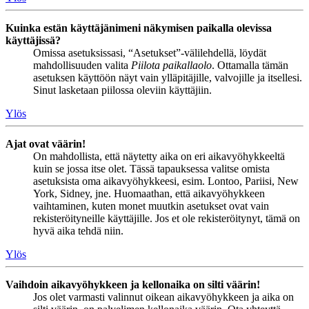
Kuinka estän käyttäjänimeni näkymisen paikalla olevissa
käyttäjissä?
Omissa asetuksissasi, “Asetukset”-välilehdellä, löydät
mahdollisuuden valita
Piilota paikallaolo
. Ottamalla tämän
asetuksen käyttöön näyt vain ylläpitäjille, valvojille ja itsellesi.
Sinut lasketaan piilossa oleviin käyttäjiin.
Ylös
Ajat ovat väärin!
On mahdollista, että näytetty aika on eri aikavyöhykkeeltä
kuin se jossa itse olet. Tässä tapauksessa valitse omista
asetuksista oma aikavyöhykkeesi, esim. Lontoo, Pariisi, New
York, Sidney, jne. Huomaathan, että aikavyöhykkeen
vaihtaminen, kuten monet muutkin asetukset ovat vain
rekisteröityneille käyttäjille. Jos et ole rekisteröitynyt, tämä on
hyvä aika tehdä niin.
Ylös
Vaihdoin aikavyöhykkeen ja kellonaika on silti väärin!
Jos olet varmasti valinnut oikean aikavyöhykkeen ja aika on