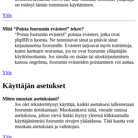
on estänyt tämän toiminnon käyttämisen.
Ylös
Mitä “Poista foorumin evästeet” tekee?
“Poista foorumin evästeet” poistaa evästeet, jotka ovat
phpBB:n luomia. Ne tunnistavat sinut ja pitävät sinut
kirjautuneena foorumille. Evästeet tarjoavat myös toimintoja,
kuten luettujen seurantaa, jos ne ovat foorumin ylläpitäjän
käyttöönottamia. Jos sinulla on sisään tai uloskirjautumisen
kanssa ongelmia, foorumin evästeiden poistaminen voi auttaa.
Ylös
Käyttäjän asetukset
Miten muutan asetuksiani?
Jos olet rekisteröitynyt käyttäjä, kaikki asetuksesi tallennetaan
foorumin tietokantaan. Muokataksesi niitä, vieraile omissa
asetuksissa, johon vievä linkki löytyy yleensä klikkaamalla
käyttäjänimeäsi foorumin sivujen ylälaidassa. Tätä kautta voit
muokata asetuksiasi ja valintojasi.
Ylös