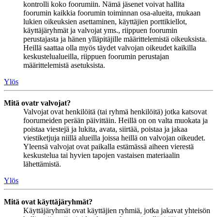
kontrolli koko foorumiin. Nämä jäsenet voivat hallita
foorumin kaikkia foorumin toiminnan osa-alueita, mukaan
lukien oikeuksien asettaminen, käyttäjien porttikiellot,
käyttäjäryhmät ja valvojat yms., riippuen foorumin
perustajasta ja hänen ylläpitäjille määrittelemistä oikeuksista.
Heillä saattaa olla myös täydet valvojan oikeudet kaikilla
keskustelualueilla, riippuen foorumin perustajan
määrittelemistä asetuksista.
Ylös
Mitä ovatr valvojat?
Valvojat ovat henkilöitä (tai ryhmä henkilöitä) jotka katsovat
foorumeiden perään päivittäin. Heillä on on valta muokata ja
poistaa viestejä ja lukita, avata, siirtää, poistaa ja jakaa
viestiketjuja niillä alueilla joissa heillä on valvojan oikeudet.
Yleensä valvojat ovat paikalla estämässä aiheen vierestä
keskustelua tai hyvien tapojen vastaisen materiaalin
lähettämistä.
Ylös
Mitä ovat käyttäjäryhmät?
Käyttäjäryhmät ovat käyttäjien ryhmiä, jotka jakavat yhteisön