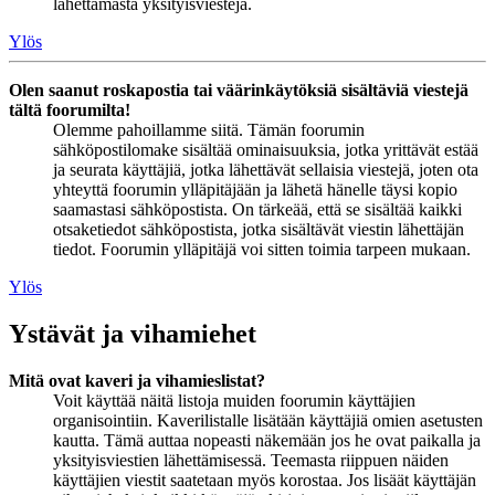
lähettämästä yksityisviestejä.
Ylös
Olen saanut roskapostia tai väärinkäytöksiä sisältäviä viestejä
tältä foorumilta!
Olemme pahoillamme siitä. Tämän foorumin
sähköpostilomake sisältää ominaisuuksia, jotka yrittävät estää
ja seurata käyttäjiä, jotka lähettävät sellaisia viestejä, joten ota
yhteyttä foorumin ylläpitäjään ja lähetä hänelle täysi kopio
saamastasi sähköpostista. On tärkeää, että se sisältää kaikki
otsaketiedot sähköpostista, jotka sisältävät viestin lähettäjän
tiedot. Foorumin ylläpitäjä voi sitten toimia tarpeen mukaan.
Ylös
Ystävät ja vihamiehet
Mitä ovat kaveri ja vihamieslistat?
Voit käyttää näitä listoja muiden foorumin käyttäjien
organisointiin. Kaverilistalle lisätään käyttäjiä omien asetusten
kautta. Tämä auttaa nopeasti näkemään jos he ovat paikalla ja
yksityisviestien lähettämisessä. Teemasta riippuen näiden
käyttäjien viestit saatetaan myös korostaa. Jos lisäät käyttäjän