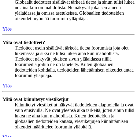
Globaalit tiedotteet sisältävät tärkeää tietoa ja sinun tulisi lukea
ne aina kun on mahdolista. Ne näkyvät jokaisen alueen
ylälaidassa ja omissa asetuksissa. Globaalien tiedotteiden
oikeudet myöntää foorumin ylläpitäjä.
Ylös
Mitä ovat tiedotteet?
Tiedotteet usein sisältävät tärkeää tietoa foorumista jota olet
lukemassa ja siksi ne tulisi lukea aina kun mahdollista.
Tiedotteet näkyvät jokaisen sivun ylälaidassa niillä
foorumeilla joihin ne on lähetetty. Kuten globaalien
tiedotteiden kohdalla, tiedotteiden lähettämisen oikeudet antaa
foorumin ylläpitäjä.
Ylös
Mitä ovat kiinnitetyt viestiketjut
Kiinnitetyt viestiketjut näkyvät tiedotteiden alapuolella ja ovat
vain etusivulla. Ne ovat yleensä aika tärkeitä, joten sinun tulisi
lukea ne aina kun mahdollista. Kuten tiedotteiden ja
globaalien tiedotteiden kanssa, viestiketjujen kiinnittämisen
oikeudet määrittelee foorumin ylläpitäjä.