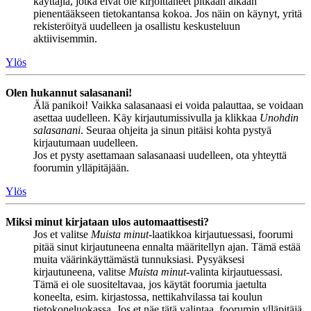
käyttäjiä, jotka eivät ole kirjoittaneet pitkään aikaan
pienentääkseen tietokantansa kokoa. Jos näin on käynyt, yritä
rekisteröityä uudelleen ja osallistu keskusteluun
aktiivisemmin.
Ylös
Olen hukannut salasanani!
Älä panikoi! Vaikka salasanaasi ei voida palauttaa, se voidaan
asettaa uudelleen. Käy kirjautumissivulla ja klikkaa
Unohdin
salasanani
. Seuraa ohjeita ja sinun pitäisi kohta pystyä
kirjautumaan uudelleen.
Jos et pysty asettamaan salasanaasi uudelleen, ota yhteyttä
foorumin ylläpitäjään.
Ylös
Miksi minut kirjataan ulos automaattisesti?
Jos et valitse
Muista minut
-laatikkoa kirjautuessasi, foorumi
pitää sinut kirjautuneena ennalta määritellyn ajan. Tämä estää
muita väärinkäyttämästä tunnuksiasi. Pysyäksesi
kirjautuneena, valitse
Muista minut
-valinta kirjautuessasi.
Tämä ei ole suositeltavaa, jos käytät foorumia jaetulta
koneelta, esim. kirjastossa, nettikahvilassa tai koulun
tietokoneluokassa. Jos et näe tätä valintaa, foorumin ylläpitäjä