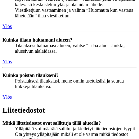
kätevästi keskustelun ylä- ja alalaidan lähelle.
Viestiketjuun vastaaminen ja valinta “Huomauta kun vastaus
lähetetään” tilaa viestiketjun.
Ylös
Kuinka tilaan haluamani alueen?
Tilataksesi haluamasi alueen, valitse “Tilaa alue” -linkki,
aluesivun alalaidassa.
Ylös
Kuinka poistan tilaukseni?
Poistaaksesi tilauksiasi, mene omiin asetuksiisi ja seuraa
linkkejä tilauksiisi.
Ylös
Liitetiedostot
Mitkä liitetiedostot ovat sallittuja tällä alueella?
Ylläpitäjä voi määrätä sallitut ja kielletyt liitetiedostojen tyypit.
Ota yhteys ylläpitäjään mikäli et ole varma mitkä tiedostot