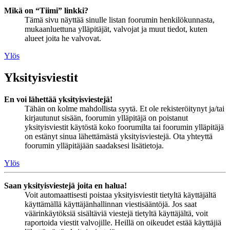
Mikä on “Tiimi” linkki?
Tämä sivu näyttää sinulle listan foorumin henkilökunnasta,
mukaanluettuna ylläpitäjät, valvojat ja muut tiedot, kuten
alueet joita he valvovat.
Ylös
Yksityisviestit
En voi lähettää yksityisviestejä!
Tähän on kolme mahdollista syytä. Et ole rekisteröitynyt ja/tai
kirjautunut sisään, foorumin ylläpitäjä on poistanut
yksityisviestit käytöstä koko foorumilta tai foorumin ylläpitäjä
on estänyt sinua lähettämästä yksityisviestejä. Ota yhteyttä
foorumin ylläpitäjään saadaksesi lisätietoja.
Ylös
Saan yksityisviestejä joita en halua!
Voit automaattisesti poistaa yksityisviestit tietyltä käyttäjältä
käyttämällä käyttäjänhallinnan viestisääntöjä. Jos saat
väärinkäytöksiä sisältäviä viestejä tietyltä käyttäjältä, voit
raportoida viestit valvojille. Heillä on oikeudet estää käyttäjiä