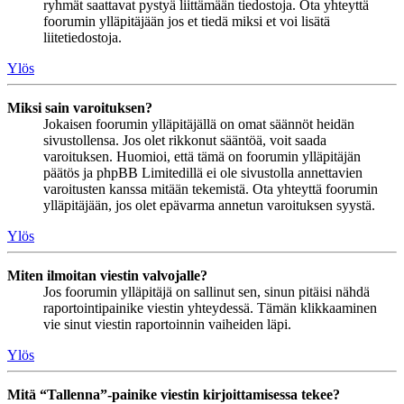
ryhmät saattavat pystyä liittämään tiedostoja. Ota yhteyttä
foorumin ylläpitäjään jos et tiedä miksi et voi lisätä
liitetiedostoja.
Ylös
Miksi sain varoituksen?
Jokaisen foorumin ylläpitäjällä on omat säännöt heidän
sivustollensa. Jos olet rikkonut sääntöä, voit saada
varoituksen. Huomioi, että tämä on foorumin ylläpitäjän
päätös ja phpBB Limitedillä ei ole sivustolla annettavien
varoitusten kanssa mitään tekemistä. Ota yhteyttä foorumin
ylläpitäjään, jos olet epävarma annetun varoituksen syystä.
Ylös
Miten ilmoitan viestin valvojalle?
Jos foorumin ylläpitäjä on sallinut sen, sinun pitäisi nähdä
raportointipainike viestin yhteydessä. Tämän klikkaaminen
vie sinut viestin raportoinnin vaiheiden läpi.
Ylös
Mitä “Tallenna”-painike viestin kirjoittamisessa tekee?