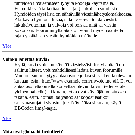
tunteiden ilmaisemiseen lyhyitä koodeja käyttämällä.
Esimerkiksi :) tarkoittaa iloista ja :( tarkoittaa surullista.
Hymiöiden täysi lista on nähtävillä viestinlähetyslomakkeessa.
Älä käytä hymiöitä liikaa, sillä ne voivat tehdä viestistä
lukukelvottoman ja valvoja voi poistaa niitä tai viestin
kokonaan. Foorumin ylläpitäjä on voinut myös määritellä
rajan yksittäisen viestin hymiöiden määrälle.
Ylös
Voinko lähettää kuvia?
Kyllä, kuvia voidaan käyttää viesteissäsi. Jos ylläpitäjä on
sallinut liitteet, voit mahdollisesti ladata kuvan foorumille.
Muutoin sinun täytyy antaa osoite julkisesti saatavilla olevaan
kuvaan, esim. http://www.example.com/my-picture.gif. Et voi
antaa osoitetta omalla koneellasi oleviin kuviin (ellei se ole
yleinen palvelin) tai kuviin, jotka ovat käyttäjätunnistuksen
takana, esim. hotmail tai yahoo sähköpostilaatikot,
salasanasuojatut sivustot, jne. Näyttääksesi kuvan, käytä
BBCoden [img]-tagia.
Ylös
Mitä ovat globaalit tiedotteet?