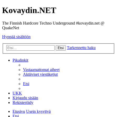
Kovaydin.NET
The Finnish Hardcore Techno Underground #kovaydin.net @
QuakeNet
Hyppää sisältöön
Tarkennettu haku
Etsi
Pikalinkit
Vastaamattomat aiheet
Aktiiviset viestiketjut
Etsi
UKK
Kirjaudu sisään
Rekisteröidy
Etusivu
Usein kysyttyä
Etsi