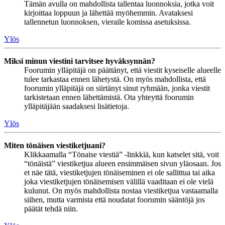
Tämän avulla on mahdollista tallentaa luonnoksia, jotka voit
kirjoittaa loppuun ja lähettää myöhemmin. Avataksesi
tallennetun luonnoksen, vieraile komissa asetuksissa.
Ylös
Miksi minun viestini tarvitsee hyväksynnän?
Foorumin ylläpitäjä on päättänyt, että viestit kyseiselle alueelle
tulee tarkastaa ennen lähetystä. On myös mahdollista, että
foorumin ylläpitäjä on siirtänyt sinut ryhmään, jonka viestit
tarkistetaan ennen lähettämistä. Ota yhteyttä foorumin
ylläpitäjään saadaksesi lisätietoja.
Ylös
Miten tönäisen viestiketjuani?
Klikkaamalla “Tönaise viestiä” -linkkiä, kun katselet sitä, voit
“tönäistä” viestiketjua alueen ensimmäisen sivun yläosaan. Jos
et näe tätä, viestiketjujen tönäiseminen ei ole sallittua tai aika
joka viestiketjujen tönäisemisen välillä vaaditaan ei ole vielä
kulunut. On myös mahdollista nostaa viestiketjua vastaamalla
siihen, mutta varmista että noudatat foorumin sääntöjä jos
päätät tehdä niin.