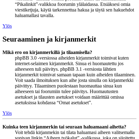
“Pikalinkit”-valikkoa foorumin ylälaidassa. Etsiäksesi omia
viestiketjuja, käytä tarkennettua hakua ja täytä sen hakuehdot
haluamallasi tavalla.
Ylös
Seuraaminen ja kirjanmerkit
Mikä ero on kirjanmerkillä ja tilaamisella?
phpBB 3.0 -versiossa aiheiden kirjanmerkit toimivat kuten
internet-selaimen kirjanmerkit. Sinua ei huomautettu jos
aiheeseen tuli päivitys. phpBB 3.1 -versiosta lähtien
kirjanmerkit toimivat samaan tapaan kuin aiheiden tilaaminen.
Voit saada ilmoituksen kun aihe josta sinulla on kirjanmerkki
päivittyy. Tilaaminen puolestaan huomauttaa sinua kun
aiheeseen tai foorumiin tulee päivitys. Huomautusten
asetukset ja tilausten asetukset voidaan määrittää omissa
asetuksissa kohdassa “Omat asetukset”.
Ylös
Kuinka teen kirjanmerkin tai seuraan haluamaani aihetta?
Voit tehdä kirjanmekin tai tilata haluamasi aiheen valitsemalla
sopivan linkin “Aiheen työkalut” -valikossa, joka on sijoitettu