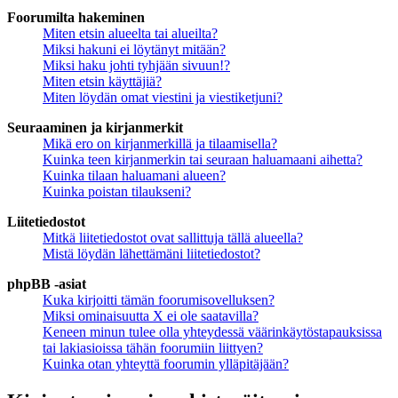
Foorumilta hakeminen
Miten etsin alueelta tai alueilta?
Miksi hakuni ei löytänyt mitään?
Miksi haku johti tyhjään sivuun!?
Miten etsin käyttäjiä?
Miten löydän omat viestini ja viestiketjuni?
Seuraaminen ja kirjanmerkit
Mikä ero on kirjanmerkillä ja tilaamisella?
Kuinka teen kirjanmerkin tai seuraan haluamaani aihetta?
Kuinka tilaan haluamani alueen?
Kuinka poistan tilaukseni?
Liitetiedostot
Mitkä liitetiedostot ovat sallittuja tällä alueella?
Mistä löydän lähettämäni liitetiedostot?
phpBB -asiat
Kuka kirjoitti tämän foorumisovelluksen?
Miksi ominaisuutta X ei ole saatavilla?
Keneen minun tulee olla yhteydessä väärinkäytöstapauksissa
tai lakiasioissa tähän foorumiin liittyen?
Kuinka otan yhteyttä foorumin ylläpitäjään?