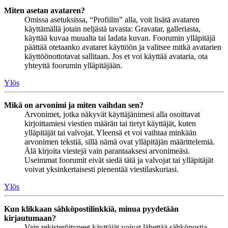
Miten asetan avataren?
Omissa asetuksissa, “Profiilin” alla, voit lisätä avataren
käyttämällä jotain neljästä tavasta: Gravatar, galleriasta,
käyttää kuvaa muualta tai ladata kuvan. Foorumin ylläpitäjä
päättää otetaanko avataret käyttöön ja valitsee mitkä avatarien
käyttöönottotavat sallitaan. Jos et voi käyttää avataria, ota
yhteyttä foorumin ylläpitäjään.
Ylös
Mikä on arvonimi ja miten vaihdan sen?
Arvonimet, jotka näkyvät käyttäjänimesi alla osoittavat
kirjoittamiesi viestien määrän tai tietyt käyttäjät, kuten
ylläpitäjät tai valvojat. Yleensä et voi vaihtaa minkään
arvonimen tekstiä, sillä nämä ovat ylläpitäjän määrittelemiä.
Älä kirjoita viestejä vain parantaaksesi arvonimeäsi.
Useimmat foorumit eivät siedä tätä ja valvojat tai ylläpitäjät
voivat yksinkertaisesti pienentää viestilaskuriasi.
Ylös
Kun klikkaan sähköpostilinkkiä, minua pyydetään
kirjautumaan?
Vain rekisteröityneet käyttäjät voivat lähettää sähköpostia