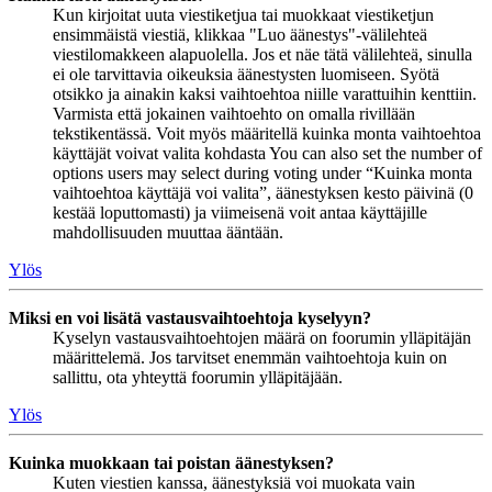
Kun kirjoitat uuta viestiketjua tai muokkaat viestiketjun
ensimmäistä viestiä, klikkaa "Luo äänestys"-välilehteä
viestilomakkeen alapuolella. Jos et näe tätä välilehteä, sinulla
ei ole tarvittavia oikeuksia äänestysten luomiseen. Syötä
otsikko ja ainakin kaksi vaihtoehtoa niille varattuihin kenttiin.
Varmista että jokainen vaihtoehto on omalla rivillään
tekstikentässä. Voit myös määritellä kuinka monta vaihtoehtoa
käyttäjät voivat valita kohdasta You can also set the number of
options users may select during voting under “Kuinka monta
vaihtoehtoa käyttäjä voi valita”, äänestyksen kesto päivinä (0
kestää loputtomasti) ja viimeisenä voit antaa käyttäjille
mahdollisuuden muuttaa ääntään.
Ylös
Miksi en voi lisätä vastausvaihtoehtoja kyselyyn?
Kyselyn vastausvaihtoehtojen määrä on foorumin ylläpitäjän
määrittelemä. Jos tarvitset enemmän vaihtoehtoja kuin on
sallittu, ota yhteyttä foorumin ylläpitäjään.
Ylös
Kuinka muokkaan tai poistan äänestyksen?
Kuten viestien kanssa, äänestyksiä voi muokata vain