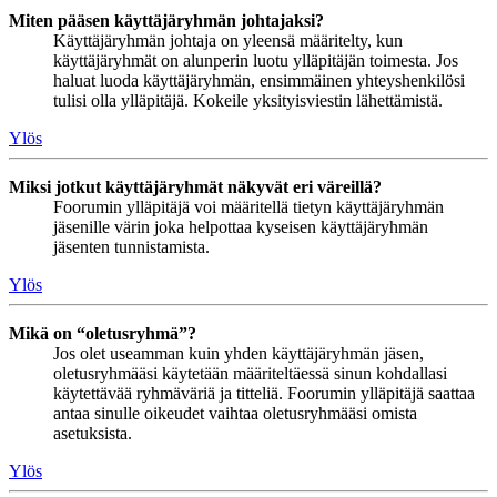
Miten pääsen käyttäjäryhmän johtajaksi?
Käyttäjäryhmän johtaja on yleensä määritelty, kun
käyttäjäryhmät on alunperin luotu ylläpitäjän toimesta. Jos
haluat luoda käyttäjäryhmän, ensimmäinen yhteyshenkilösi
tulisi olla ylläpitäjä. Kokeile yksityisviestin lähettämistä.
Ylös
Miksi jotkut käyttäjäryhmät näkyvät eri väreillä?
Foorumin ylläpitäjä voi määritellä tietyn käyttäjäryhmän
jäsenille värin joka helpottaa kyseisen käyttäjäryhmän
jäsenten tunnistamista.
Ylös
Mikä on “oletusryhmä”?
Jos olet useamman kuin yhden käyttäjäryhmän jäsen,
oletusryhmääsi käytetään määriteltäessä sinun kohdallasi
käytettävää ryhmäväriä ja titteliä. Foorumin ylläpitäjä saattaa
antaa sinulle oikeudet vaihtaa oletusryhmääsi omista
asetuksista.
Ylös