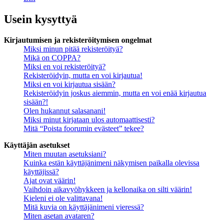
Usein kysyttyä
Kirjautumisen ja rekisteröitymisen ongelmat
Miksi minun pitää rekisteröityä?
Mikä on COPPA?
Miksi en voi rekisteröityä?
Rekisteröidyin, mutta en voi kirjautua!
Miksi en voi kirjautua sisään?
Rekisteröidyin joskus aiemmin, mutta en voi enää kirjautua
sisään?!
Olen hukannut salasanani!
Miksi minut kirjataan ulos automaattisesti?
Mitä “Poista foorumin evästeet” tekee?
Käyttäjän asetukset
Miten muutan asetuksiani?
Kuinka estän käyttäjänimeni näkymisen paikalla olevissa
käyttäjissä?
Ajat ovat väärin!
Vaihdoin aikavyöhykkeen ja kellonaika on silti väärin!
Kieleni ei ole valittavana!
Mitä kuvia on käyttäjänimeni vieressä?
Miten asetan avataren?