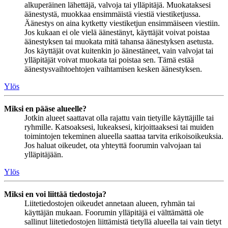
alkuperäinen lähettäjä, valvoja tai ylläpitäjä. Muokataksesi
äänestystä, muokkaa ensimmäistä viestiä viestiketjussa.
Äänestys on aina kytketty viestiketjun ensimmäiseen viestiin.
Jos kukaan ei ole vielä äänestänyt, käyttäjät voivat poistaa
äänestyksen tai muokata mitä tahansa äänestyksen asetusta.
Jos käyttäjät ovat kuitenkin jo äänestäneet, vain valvojat tai
ylläpitäjät voivat muokata tai poistaa sen. Tämä estää
äänestysvaihtoehtojen vaihtamisen kesken äänestyksen.
Ylös
Miksi en pääse alueelle?
Jotkin alueet saattavat olla rajattu vain tietyille käyttäjille tai
ryhmille. Katsoaksesi, lukeaksesi, kirjoittaaksesi tai muiden
toimintojen tekeminen alueella saattaa tarvita erikoisoikeuksia.
Jos haluat oikeudet, ota yhteyttä foorumin valvojaan tai
ylläpitäjään.
Ylös
Miksi en voi liittää tiedostoja?
Liitetiedostojen oikeudet annetaan alueen, ryhmän tai
käyttäjän mukaan. Foorumin ylläpitäjä ei välttämättä ole
sallinut liitetiedostojen liittämistä tietyllä alueella tai vain tietyt