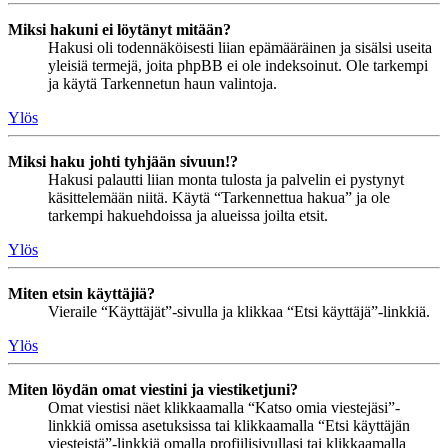
Miksi hakuni ei löytänyt mitään?
Hakusi oli todennäköisesti liian epämääräinen ja sisälsi useita
yleisiä termejä, joita phpBB ei ole indeksoinut. Ole tarkempi
ja käytä Tarkennetun haun valintoja.
Ylös
Miksi haku johti tyhjään sivuun!?
Hakusi palautti liian monta tulosta ja palvelin ei pystynyt
käsittelemään niitä. Käytä “Tarkennettua hakua” ja ole
tarkempi hakuehdoissa ja alueissa joilta etsit.
Ylös
Miten etsin käyttäjiä?
Vieraile “Käyttäjät”-sivulla ja klikkaa “Etsi käyttäjä”-linkkiä.
Ylös
Miten löydän omat viestini ja viestiketjuni?
Omat viestisi näet klikkaamalla “Katso omia viestejäsi”-
linkkiä omissa asetuksissa tai klikkaamalla “Etsi käyttäjän
viesteistä”-linkkiä omalla profiilisivullasi tai klikkaamalla