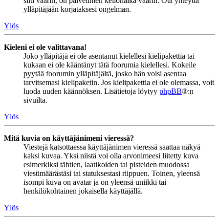
silti väärin, on palvelimen kellonaika väärin. Ota yhteyttä
ylläpitäjään korjataksesi ongelman.
Ylös
Kieleni ei ole valittavana!
Joko ylläpitäjä ei ole asentanut kielellesi kielipakettia tai
kukaan ei ole kääntänyt tätä foorumia kielellesi. Kokeile
pyytää foorumin ylläpitäjältä, josko hän voisi asentaa
tarvitsemasi kielipaketin. Jos kielipakettia ei ole olemassa, voit
luoda uuden käännöksen. Lisätietoja löytyy
phpBB
®:n
sivuilta.
Ylös
Mitä kuvia on käyttäjänimeni vieressä?
Viestejä katsottaessa käyttäjänimen vieressä saattaa näkyä
kaksi kuvaa. Yksi niistä voi olla arvonimeesi liitetty kuva
esimerkiksi tähtien, laatikoiden tai pisteiden muodossa
viestimäärästäsi tai statuksestasi riippuen. Toinen, yleensä
isompi kuva on avatar ja on yleensä uniikki tai
henkilökohtainen jokaisella käyttäjällä.
Ylös