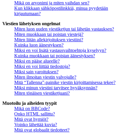
Mikä on arvonimi ja miten vaihdan sen?
Kun klikkaan sähköpostilinkkiä, minua pyydetään
kirjautumaan?
Viestien lähetyksen ongelmat
Miten luon uuden viestiketjun tai lähetän vastauksen?
Miten muokkaan tai poistan viestejä?
Miten liitän allekirjoituksen viestiini?
Kuinka luon äänestyksen?
Miksi en voi lisätä vastausvaihtoehtoja kyselyyn?
Kuinka muokkaan tai poistan äänestyksen?
Miksi en pääse alueelle?
Miksi en voi liittää tiedostoja?
Miksi sain varoituksen?
Miten ilmoitan viestin valvojalle?
Mitä “Tallenna”-painike viestin kirjoittamisessa tekee?
Miksi minun viestini tarvitsee hyväksynnän?
Miten tönäisen viestiketjuani?
Muotoilu ja aiheiden tyypit
Mikä on BBCode?
Onko HTML sallittu?
Mitä ovat hymiöt?
Voinko lähettää kuvia?
Mitä ovat globaalit tiedotteet?