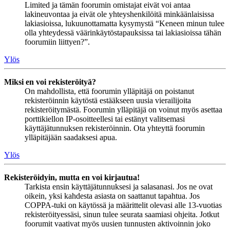
Limited ja tämän foorumin omistajat eivät voi antaa
lakineuvontaa ja eivät ole yhteyshenkilöitä minkäänlaisissa
lakiasioissa, lukuunottamatta kysymystä “Keneen minun tulee
olla yhteydessä väärinkäytöstapauksissa tai lakiasioissa tähän
foorumiin liittyen?”.
Ylös
Miksi en voi rekisteröityä?
On mahdollista, että foorumin ylläpitäjä on poistanut
rekisteröinnin käytöstä estääkseen uusia vierailijoita
rekisteröitymästä. Foorumin ylläpitäjä on voinut myös asettaa
porttikiellon IP-osoitteellesi tai estänyt valitsemasi
käyttäjätunnuksen rekisteröinnin. Ota yhteyttä foorumin
ylläpitäjään saadaksesi apua.
Ylös
Rekisteröidyin, mutta en voi kirjautua!
Tarkista ensin käyttäjätunnuksesi ja salasanasi. Jos ne ovat
oikein, yksi kahdesta asiasta on saattanut tapahtua. Jos
COPPA-tuki on käytössä ja määrittelit olevasi alle 13-vuotias
rekisteröityessäsi, sinun tulee seurata saamiasi ohjeita. Jotkut
foorumit vaativat myös uusien tunnusten aktivoinnin joko