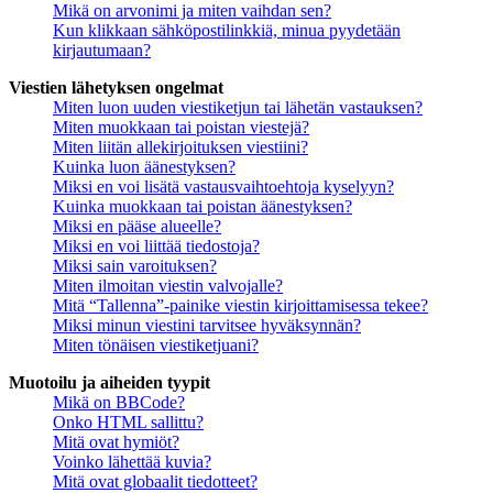
Mikä on arvonimi ja miten vaihdan sen?
Kun klikkaan sähköpostilinkkiä, minua pyydetään
kirjautumaan?
Viestien lähetyksen ongelmat
Miten luon uuden viestiketjun tai lähetän vastauksen?
Miten muokkaan tai poistan viestejä?
Miten liitän allekirjoituksen viestiini?
Kuinka luon äänestyksen?
Miksi en voi lisätä vastausvaihtoehtoja kyselyyn?
Kuinka muokkaan tai poistan äänestyksen?
Miksi en pääse alueelle?
Miksi en voi liittää tiedostoja?
Miksi sain varoituksen?
Miten ilmoitan viestin valvojalle?
Mitä “Tallenna”-painike viestin kirjoittamisessa tekee?
Miksi minun viestini tarvitsee hyväksynnän?
Miten tönäisen viestiketjuani?
Muotoilu ja aiheiden tyypit
Mikä on BBCode?
Onko HTML sallittu?
Mitä ovat hymiöt?
Voinko lähettää kuvia?
Mitä ovat globaalit tiedotteet?