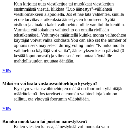
Kun kirjoitat uuta viestiketjua tai muokkaat viestiketjun
ensimmäistä viestiä, klikkaa "Luo äänestys"-välilehteä
viestilomakkeen alapuolella. Jos et näe tätä välilehteä, sinulla
ei ole tarvittavia oikeuksia äänestysten luomiseen. Syötä
otsikko ja ainakin kaksi vaihtoehtoa niille varattuihin kenttiin.
Varmista että jokainen vaihtoehto on omalla rivillään
tekstikentässä. Voit myös määritellä kuinka monta vaihtoehtoa
käyttäjät voivat valita kohdasta You can also set the number of
options users may select during voting under “Kuinka monta
vaihtoehtoa käyttäjä voi valita”, äänestyksen kesto päivinä (0
kestää loputtomasti) ja viimeisenä voit antaa käyttäjille
mahdollisuuden muuttaa ääntään.
Ylös
Miksi en voi lisätä vastausvaihtoehtoja kyselyyn?
Kyselyn vastausvaihtoehtojen määrä on foorumin ylläpitäjän
määrittelemä. Jos tarvitset enemmän vaihtoehtoja kuin on
sallittu, ota yhteyttä foorumin ylläpitäjään.
Ylös
Kuinka muokkaan tai poistan äänestyksen?
Kuten viestien kanssa, äänestyksiä voi muokata vain