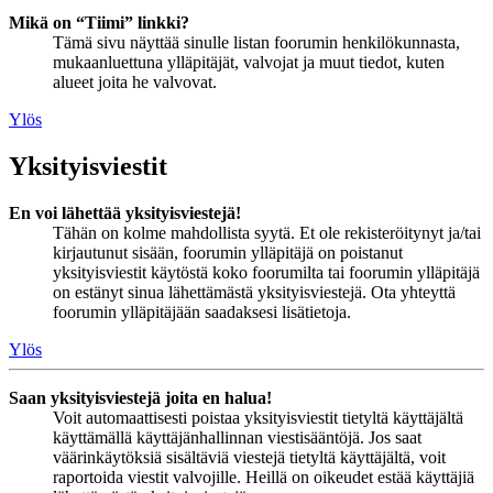
Mikä on “Tiimi” linkki?
Tämä sivu näyttää sinulle listan foorumin henkilökunnasta,
mukaanluettuna ylläpitäjät, valvojat ja muut tiedot, kuten
alueet joita he valvovat.
Ylös
Yksityisviestit
En voi lähettää yksityisviestejä!
Tähän on kolme mahdollista syytä. Et ole rekisteröitynyt ja/tai
kirjautunut sisään, foorumin ylläpitäjä on poistanut
yksityisviestit käytöstä koko foorumilta tai foorumin ylläpitäjä
on estänyt sinua lähettämästä yksityisviestejä. Ota yhteyttä
foorumin ylläpitäjään saadaksesi lisätietoja.
Ylös
Saan yksityisviestejä joita en halua!
Voit automaattisesti poistaa yksityisviestit tietyltä käyttäjältä
käyttämällä käyttäjänhallinnan viestisääntöjä. Jos saat
väärinkäytöksiä sisältäviä viestejä tietyltä käyttäjältä, voit
raportoida viestit valvojille. Heillä on oikeudet estää käyttäjiä