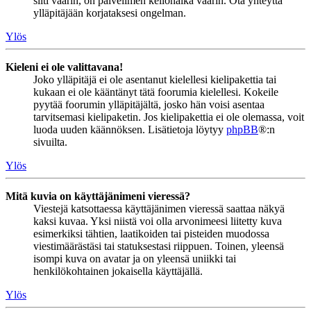
silti väärin, on palvelimen kellonaika väärin. Ota yhteyttä
ylläpitäjään korjataksesi ongelman.
Ylös
Kieleni ei ole valittavana!
Joko ylläpitäjä ei ole asentanut kielellesi kielipakettia tai
kukaan ei ole kääntänyt tätä foorumia kielellesi. Kokeile
pyytää foorumin ylläpitäjältä, josko hän voisi asentaa
tarvitsemasi kielipaketin. Jos kielipakettia ei ole olemassa, voit
luoda uuden käännöksen. Lisätietoja löytyy
phpBB
®:n
sivuilta.
Ylös
Mitä kuvia on käyttäjänimeni vieressä?
Viestejä katsottaessa käyttäjänimen vieressä saattaa näkyä
kaksi kuvaa. Yksi niistä voi olla arvonimeesi liitetty kuva
esimerkiksi tähtien, laatikoiden tai pisteiden muodossa
viestimäärästäsi tai statuksestasi riippuen. Toinen, yleensä
isompi kuva on avatar ja on yleensä uniikki tai
henkilökohtainen jokaisella käyttäjällä.
Ylös