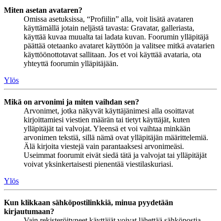
Miten asetan avataren?
Omissa asetuksissa, “Profiilin” alla, voit lisätä avataren
käyttämällä jotain neljästä tavasta: Gravatar, galleriasta,
käyttää kuvaa muualta tai ladata kuvan. Foorumin ylläpitäjä
päättää otetaanko avataret käyttöön ja valitsee mitkä avatarien
käyttöönottotavat sallitaan. Jos et voi käyttää avataria, ota
yhteyttä foorumin ylläpitäjään.
Ylös
Mikä on arvonimi ja miten vaihdan sen?
Arvonimet, jotka näkyvät käyttäjänimesi alla osoittavat
kirjoittamiesi viestien määrän tai tietyt käyttäjät, kuten
ylläpitäjät tai valvojat. Yleensä et voi vaihtaa minkään
arvonimen tekstiä, sillä nämä ovat ylläpitäjän määrittelemiä.
Älä kirjoita viestejä vain parantaaksesi arvonimeäsi.
Useimmat foorumit eivät siedä tätä ja valvojat tai ylläpitäjät
voivat yksinkertaisesti pienentää viestilaskuriasi.
Ylös
Kun klikkaan sähköpostilinkkiä, minua pyydetään
kirjautumaan?
Vain rekisteröityneet käyttäjät voivat lähettää sähköpostia