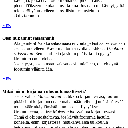
käyttäjiä, jotka eivät ole kirjoittaneet pitkään aikaan
pienentääkseen tietokantansa kokoa. Jos näin on käynyt, yritä
rekisteröityä uudelleen ja osallistu keskusteluun
aktiivisemmin.
Ylös
Olen hukannut salasanani!
Älä panikoi! Vaikka salasanaasi ei voida palauttaa, se voidaan
asettaa uudelleen. Käy kirjautumissivulla ja klikkaa
Unohdin
salasanani
. Seuraa ohjeita ja sinun pitäisi kohta pystyä
kirjautumaan uudelleen.
Jos et pysty asettamaan salasanaasi uudelleen, ota yhteyttä
foorumin ylläpitäjään.
Ylös
Miksi minut kirjataan ulos automaattisesti?
Jos et valitse
Muista minut
-laatikkoa kirjautuessasi, foorumi
pitää sinut kirjautuneena ennalta määritellyn ajan. Tämä estää
muita väärinkäyttämästä tunnuksiasi. Pysyäksesi
kirjautuneena, valitse
Muista minut
-valinta kirjautuessasi.
Tämä ei ole suositeltavaa, jos käytät foorumia jaetulta
koneelta, esim. kirjastossa, nettikahvilassa tai koulun
tietokoneluokassa. Jos et näe tätä valintaa, foorumin ylläpitäjä