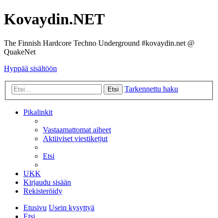
Kovaydin.NET
The Finnish Hardcore Techno Underground #kovaydin.net @
QuakeNet
Hyppää sisältöön
Tarkennettu haku
Etsi
Pikalinkit
Vastaamattomat aiheet
Aktiiviset viestiketjut
Etsi
UKK
Kirjaudu sisään
Rekisteröidy
Etusivu
Usein kysyttyä
Etsi