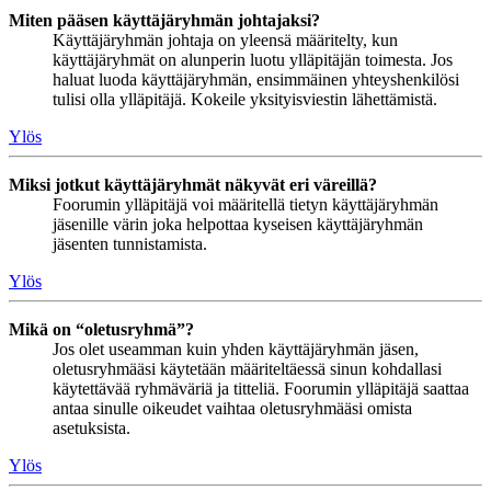
Miten pääsen käyttäjäryhmän johtajaksi?
Käyttäjäryhmän johtaja on yleensä määritelty, kun
käyttäjäryhmät on alunperin luotu ylläpitäjän toimesta. Jos
haluat luoda käyttäjäryhmän, ensimmäinen yhteyshenkilösi
tulisi olla ylläpitäjä. Kokeile yksityisviestin lähettämistä.
Ylös
Miksi jotkut käyttäjäryhmät näkyvät eri väreillä?
Foorumin ylläpitäjä voi määritellä tietyn käyttäjäryhmän
jäsenille värin joka helpottaa kyseisen käyttäjäryhmän
jäsenten tunnistamista.
Ylös
Mikä on “oletusryhmä”?
Jos olet useamman kuin yhden käyttäjäryhmän jäsen,
oletusryhmääsi käytetään määriteltäessä sinun kohdallasi
käytettävää ryhmäväriä ja titteliä. Foorumin ylläpitäjä saattaa
antaa sinulle oikeudet vaihtaa oletusryhmääsi omista
asetuksista.
Ylös