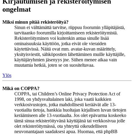
Kirjautumisen ja rekisteröitymisen
ongelmat
Miksi minun pitää rekisteröityä?
Sinun ei välttämättä tarvitse, riippuu foorumin ylläpitäjästä,
tarvitaanko foorumilla kirjoittamiseen rekisteröitymistä.
Rekisteröityminen voi kuitenkin antaa sinulle lisää
ominaisuuksia käyttöön, jotka eivät ole vieraiden
käytettävissä. Näitä ovat mm. avatar-kuvan määrittely,
yksityisviestit, sähköpostien lähettäminen muille käyttäjille,
käyttäjäryhmien jäsenyys jne. Siihen menee aikaa vain
muutamia hetkiä, joten se on suositeltavaa.
Ylös
Mikä on COPPA?
COPPA, tai Children’s Online Privacy Protection Act of
1998, on yhdysvaltalainen laki, joka vaatii kaikkien
verkkosivustojen, jotka mahdollisesti keräävät alle 13-
vuotiailta tietoja, hankkia huoltajan kirjallisen luvan tietojen
keräämiseen alle 13-vuotiaalta. Jos olet epävarma koskeeko
tämä sinua rekisteröityvänä käyttäjänä tai verkkosivua jolle
olet rekisteröitymässä, ota yhteyttä oikeudelliseen
neuvonantajaan saadaksesi apua. Huomaa, että phpBB