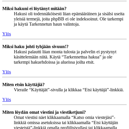
Miksi hakuni ei löytänyt mitään?
Hakusi oli todennäköisesti liian epämääräinen ja sisälsi useita
yleisiä termejä, joita phpBB ei ole indeksoinut. Ole tarkempi
ja käytä Tarkennetun haun valintoja.
Ylös
Miksi haku johti tyhjään sivuun!?
Hakusi palautti liian monta tulosta ja palvelin ei pystynyt
käsittelemään niitä. Käytä “Tarkennettua hakua” ja ole
tarkempi hakuehdoissa ja alueissa joilta etsit.
Ylös
Miten etsin käyttäjiä?
Vieraile “Käyttäjät”-sivulla ja klikkaa “Etsi käyttäjä”-linkkiä.
Ylös
Miten löydän omat viestini ja viestiketjuni?
Omat viestisi näet klikkaamalla “Katso omia viestejäsi”-
linkkiä omissa asetuksissa tai klikkaamalla “Etsi käyttäjän
viesteistä”-linkkiä omalla profiilisivullasi tai klikkaamalla