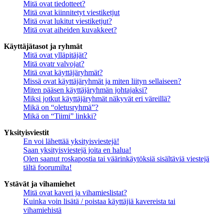
Mitä ovat tiedotteet?
Mitä ovat kiinnitetyt viestiketjut
Mitä ovat lukitut viestiketjut?
Mitä ovat aiheiden kuvakkeet?
Käyttäjätasot ja ryhmät
Mitä ovat ylläpitäjät?
Mitä ovatr valvojat?
Mitä ovat käyttäjäryhmät?
Missä ovat käyttäjäryhmät ja miten liityn sellaiseen?
Miten pääsen käyttäjäryhmän johtajaksi?
Miksi jotkut käyttäjäryhmät näkyvät eri väreillä?
Mikä on “oletusryhmä”?
Mikä on “Tiimi” linkki?
Yksityisviestit
En voi lähettää yksityisviestejä!
Saan yksityisviestejä joita en halua!
Olen saanut roskapostia tai väärinkäytöksiä sisältäviä viestejä
tältä foorumilta!
Ystävät ja vihamiehet
Mitä ovat kaveri ja vihamieslistat?
Kuinka voin lisätä / poistaa käyttäjiä kavereista tai
vihamiehistä