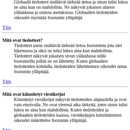
Globaalit tiedotteet sisältävät tärkeää tietoa ja sinun tulisi lukea
ne aina kun on mahdolista. Ne näkyvät jokaisen alueen
ylälaidassa ja omissa asetuksissa. Globaalien tiedotteiden
oikeudet myöntää foorumin ylläpitäjä.
Ylös
Mitä ovat tiedotteet?
Tiedotteet usein sisältävät tärkeää tietoa foorumista jota olet
lukemassa ja siksi ne tulisi lukea aina kun mahdollista.
Tiedotteet näkyvät jokaisen sivun ylälaidassa niillä
foorumeilla joihin ne on lähetetty. Kuten globaalien
tiedotteiden kohdalla, tiedotteiden lähettämisen oikeudet antaa
foorumin ylläpitäjä.
Ylös
Mitä ovat kiinnitetyt viestiketjut
Kiinnitetyt viestiketjut näkyvät tiedotteiden alapuolella ja ovat
vain etusivulla. Ne ovat yleensä aika tärkeitä, joten sinun tulisi
lukea ne aina kun mahdollista. Kuten tiedotteiden ja
globaalien tiedotteiden kanssa, viestiketjujen kiinnittämisen
oikeudet määrittelee foorumin ylläpitäjä.