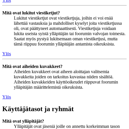
Ylös
Mitä ovat lukitut viestiketjut?
Lukitut viestiketjut ovat viestiketjuja, joihin ei voi enää
lähettää vastauksia ja mahdolliset kyselyt joita viestiketjussa
oli, ovat päättyneet automaattisesti. Viestiketjuja voidaan
lukita useista syistä ylläpitäjän tai foorumin valvojan toimesta.
Saatat myös pystyä lukitsemaan oman viestiketjusi, mutta
tämä riippuu foorumin ylläpitäjän antamista oikeuksista.
Ylös
Mitä ovat aiheiden kuvakkeet?
Aiheiden kuvakkeet ovat aiheen aloittajan valitsemia
kuvakkeita joiden on tarkoitus kuvastaa niiden sisältöä.
Aiheiden kuvakkeiden käyttöoikeudet riippuvat foorumin
ylläpitäjän määrittelemistä oikeuksista.
Ylös
Käyttäjätasot ja ryhmät
Mitä ovat ylläpitäjät?
Ylläpitäjät ovat jäseniä joille on annettu korkeimman tason