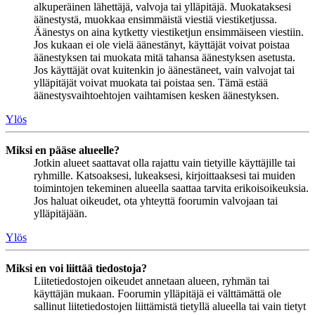
alkuperäinen lähettäjä, valvoja tai ylläpitäjä. Muokataksesi
äänestystä, muokkaa ensimmäistä viestiä viestiketjussa.
Äänestys on aina kytketty viestiketjun ensimmäiseen viestiin.
Jos kukaan ei ole vielä äänestänyt, käyttäjät voivat poistaa
äänestyksen tai muokata mitä tahansa äänestyksen asetusta.
Jos käyttäjät ovat kuitenkin jo äänestäneet, vain valvojat tai
ylläpitäjät voivat muokata tai poistaa sen. Tämä estää
äänestysvaihtoehtojen vaihtamisen kesken äänestyksen.
Ylös
Miksi en pääse alueelle?
Jotkin alueet saattavat olla rajattu vain tietyille käyttäjille tai
ryhmille. Katsoaksesi, lukeaksesi, kirjoittaaksesi tai muiden
toimintojen tekeminen alueella saattaa tarvita erikoisoikeuksia.
Jos haluat oikeudet, ota yhteyttä foorumin valvojaan tai
ylläpitäjään.
Ylös
Miksi en voi liittää tiedostoja?
Liitetiedostojen oikeudet annetaan alueen, ryhmän tai
käyttäjän mukaan. Foorumin ylläpitäjä ei välttämättä ole
sallinut liitetiedostojen liittämistä tietyllä alueella tai vain tietyt