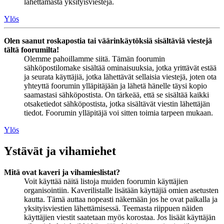
lähettämästä yksityisviestejä.
Ylös
Olen saanut roskapostia tai väärinkäytöksiä sisältäviä viestejä
tältä foorumilta!
Olemme pahoillamme siitä. Tämän foorumin
sähköpostilomake sisältää ominaisuuksia, jotka yrittävät estää
ja seurata käyttäjiä, jotka lähettävät sellaisia viestejä, joten ota
yhteyttä foorumin ylläpitäjään ja lähetä hänelle täysi kopio
saamastasi sähköpostista. On tärkeää, että se sisältää kaikki
otsaketiedot sähköpostista, jotka sisältävät viestin lähettäjän
tiedot. Foorumin ylläpitäjä voi sitten toimia tarpeen mukaan.
Ylös
Ystävät ja vihamiehet
Mitä ovat kaveri ja vihamieslistat?
Voit käyttää näitä listoja muiden foorumin käyttäjien
organisointiin. Kaverilistalle lisätään käyttäjiä omien asetusten
kautta. Tämä auttaa nopeasti näkemään jos he ovat paikalla ja
yksityisviestien lähettämisessä. Teemasta riippuen näiden
käyttäjien viestit saatetaan myös korostaa. Jos lisäät käyttäjän