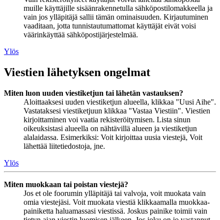
muille käyttäjille sisäänrakennetulla sähköpostilomakkeella ja
vain jos ylläpitäjä sallii tämän ominaisuuden. Kirjautuminen
vaaditaan, jotta tunnistautumattomat käyttäjät eivät voisi
väärinkäyttää sähköpostijärjestelmää.
Ylös
Viestien lähetyksen ongelmat
Miten luon uuden viestiketjun tai lähetän vastauksen?
Aloittaaksesi uuden viestiketjun alueella, klikkaa "Uusi Aihe".
Vastataksesi viestiketjuun klikkaa "Vastaa Viestiin". Viestien
kirjoittaminen voi vaatia rekisteröitymisen. Lista sinun
oikeuksistasi alueella on nähtävillä alueen ja viestiketjun
alalaidassa. Esimerkiksi: Voit kirjoittaa uusia viestejä, Voit
lähettää liitetiedostoja, jne.
Ylös
Miten muokkaan tai poistan viestejä?
Jos et ole foorumin ylläpitäjä tai valvoja, voit muokata vain
omia viestejäsi. Voit muokata viestiä klikkaamalla muokkaa-
painiketta haluamassasi viestissä. Joskus painike toimii vain
tietyn ajan viestin luomisen jälkeen. Jos joku on jo vastannut