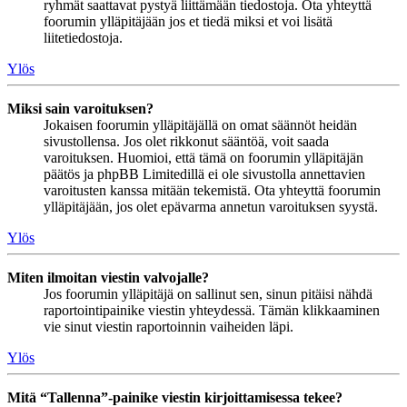
ryhmät saattavat pystyä liittämään tiedostoja. Ota yhteyttä
foorumin ylläpitäjään jos et tiedä miksi et voi lisätä
liitetiedostoja.
Ylös
Miksi sain varoituksen?
Jokaisen foorumin ylläpitäjällä on omat säännöt heidän
sivustollensa. Jos olet rikkonut sääntöä, voit saada
varoituksen. Huomioi, että tämä on foorumin ylläpitäjän
päätös ja phpBB Limitedillä ei ole sivustolla annettavien
varoitusten kanssa mitään tekemistä. Ota yhteyttä foorumin
ylläpitäjään, jos olet epävarma annetun varoituksen syystä.
Ylös
Miten ilmoitan viestin valvojalle?
Jos foorumin ylläpitäjä on sallinut sen, sinun pitäisi nähdä
raportointipainike viestin yhteydessä. Tämän klikkaaminen
vie sinut viestin raportoinnin vaiheiden läpi.
Ylös
Mitä “Tallenna”-painike viestin kirjoittamisessa tekee?