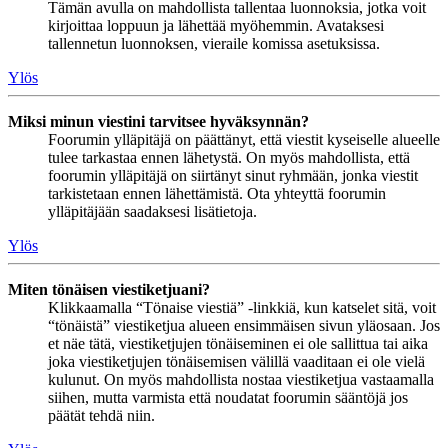
Tämän avulla on mahdollista tallentaa luonnoksia, jotka voit
kirjoittaa loppuun ja lähettää myöhemmin. Avataksesi
tallennetun luonnoksen, vieraile komissa asetuksissa.
Ylös
Miksi minun viestini tarvitsee hyväksynnän?
Foorumin ylläpitäjä on päättänyt, että viestit kyseiselle alueelle
tulee tarkastaa ennen lähetystä. On myös mahdollista, että
foorumin ylläpitäjä on siirtänyt sinut ryhmään, jonka viestit
tarkistetaan ennen lähettämistä. Ota yhteyttä foorumin
ylläpitäjään saadaksesi lisätietoja.
Ylös
Miten tönäisen viestiketjuani?
Klikkaamalla “Tönaise viestiä” -linkkiä, kun katselet sitä, voit
“tönäistä” viestiketjua alueen ensimmäisen sivun yläosaan. Jos
et näe tätä, viestiketjujen tönäiseminen ei ole sallittua tai aika
joka viestiketjujen tönäisemisen välillä vaaditaan ei ole vielä
kulunut. On myös mahdollista nostaa viestiketjua vastaamalla
siihen, mutta varmista että noudatat foorumin sääntöjä jos
päätät tehdä niin.