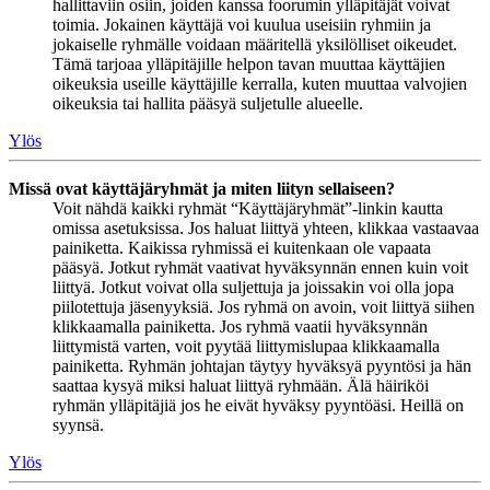
hallittaviin osiin, joiden kanssa foorumin ylläpitäjät voivat
toimia. Jokainen käyttäjä voi kuulua useisiin ryhmiin ja
jokaiselle ryhmälle voidaan määritellä yksilölliset oikeudet.
Tämä tarjoaa ylläpitäjille helpon tavan muuttaa käyttäjien
oikeuksia useille käyttäjille kerralla, kuten muuttaa valvojien
oikeuksia tai hallita pääsyä suljetulle alueelle.
Ylös
Missä ovat käyttäjäryhmät ja miten liityn sellaiseen?
Voit nähdä kaikki ryhmät “Käyttäjäryhmät”-linkin kautta
omissa asetuksissa. Jos haluat liittyä yhteen, klikkaa vastaavaa
painiketta. Kaikissa ryhmissä ei kuitenkaan ole vapaata
pääsyä. Jotkut ryhmät vaativat hyväksynnän ennen kuin voit
liittyä. Jotkut voivat olla suljettuja ja joissakin voi olla jopa
piilotettuja jäsenyyksiä. Jos ryhmä on avoin, voit liittyä siihen
klikkaamalla painiketta. Jos ryhmä vaatii hyväksynnän
liittymistä varten, voit pyytää liittymislupaa klikkaamalla
painiketta. Ryhmän johtajan täytyy hyväksyä pyyntösi ja hän
saattaa kysyä miksi haluat liittyä ryhmään. Älä häiriköi
ryhmän ylläpitäjiä jos he eivät hyväksy pyyntöäsi. Heillä on
syynsä.
Ylös