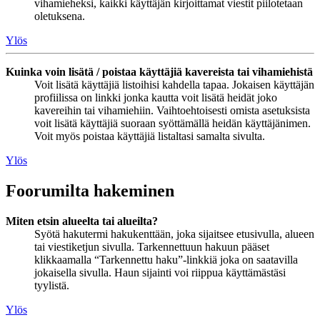
vihamieheksi, kaikki käyttäjän kirjoittamat viestit piilotetaan
oletuksena.
Ylös
Kuinka voin lisätä / poistaa käyttäjiä kavereista tai vihamiehistä
Voit lisätä käyttäjiä listoihisi kahdella tapaa. Jokaisen käyttäjän
profiilissa on linkki jonka kautta voit lisätä heidät joko
kavereihin tai vihamiehiin. Vaihtoehtoisesti omista asetuksista
voit lisätä käyttäjiä suoraan syöttämällä heidän käyttäjänimen.
Voit myös poistaa käyttäjiä listaltasi samalta sivulta.
Ylös
Foorumilta hakeminen
Miten etsin alueelta tai alueilta?
Syötä hakutermi hakukenttään, joka sijaitsee etusivulla, alueen
tai viestiketjun sivulla. Tarkennettuun hakuun pääset
klikkaamalla “Tarkennettu haku”-linkkiä joka on saatavilla
jokaisella sivulla. Haun sijainti voi riippua käyttämästäsi
tyylistä.
Ylös