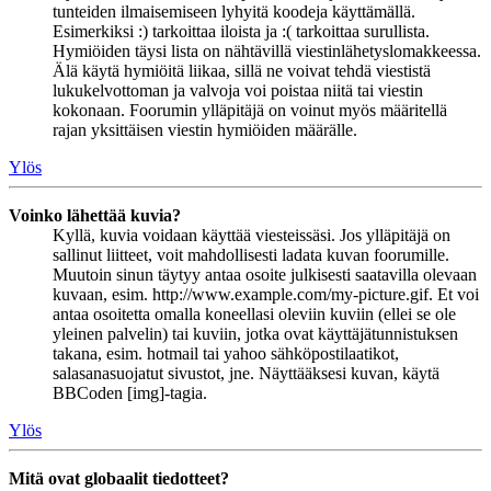
tunteiden ilmaisemiseen lyhyitä koodeja käyttämällä.
Esimerkiksi :) tarkoittaa iloista ja :( tarkoittaa surullista.
Hymiöiden täysi lista on nähtävillä viestinlähetyslomakkeessa.
Älä käytä hymiöitä liikaa, sillä ne voivat tehdä viestistä
lukukelvottoman ja valvoja voi poistaa niitä tai viestin
kokonaan. Foorumin ylläpitäjä on voinut myös määritellä
rajan yksittäisen viestin hymiöiden määrälle.
Ylös
Voinko lähettää kuvia?
Kyllä, kuvia voidaan käyttää viesteissäsi. Jos ylläpitäjä on
sallinut liitteet, voit mahdollisesti ladata kuvan foorumille.
Muutoin sinun täytyy antaa osoite julkisesti saatavilla olevaan
kuvaan, esim. http://www.example.com/my-picture.gif. Et voi
antaa osoitetta omalla koneellasi oleviin kuviin (ellei se ole
yleinen palvelin) tai kuviin, jotka ovat käyttäjätunnistuksen
takana, esim. hotmail tai yahoo sähköpostilaatikot,
salasanasuojatut sivustot, jne. Näyttääksesi kuvan, käytä
BBCoden [img]-tagia.
Ylös
Mitä ovat globaalit tiedotteet?