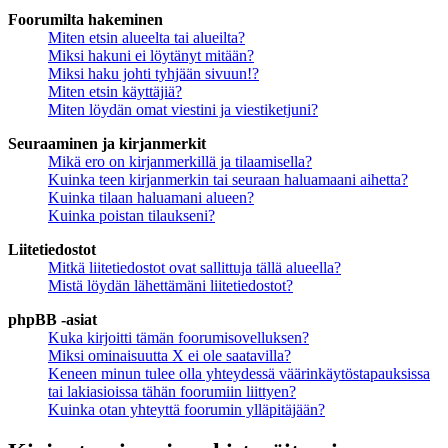
Foorumilta hakeminen
Miten etsin alueelta tai alueilta?
Miksi hakuni ei löytänyt mitään?
Miksi haku johti tyhjään sivuun!?
Miten etsin käyttäjiä?
Miten löydän omat viestini ja viestiketjuni?
Seuraaminen ja kirjanmerkit
Mikä ero on kirjanmerkillä ja tilaamisella?
Kuinka teen kirjanmerkin tai seuraan haluamaani aihetta?
Kuinka tilaan haluamani alueen?
Kuinka poistan tilaukseni?
Liitetiedostot
Mitkä liitetiedostot ovat sallittuja tällä alueella?
Mistä löydän lähettämäni liitetiedostot?
phpBB -asiat
Kuka kirjoitti tämän foorumisovelluksen?
Miksi ominaisuutta X ei ole saatavilla?
Keneen minun tulee olla yhteydessä väärinkäytöstapauksissa
tai lakiasioissa tähän foorumiin liittyen?
Kuinka otan yhteyttä foorumin ylläpitäjään?