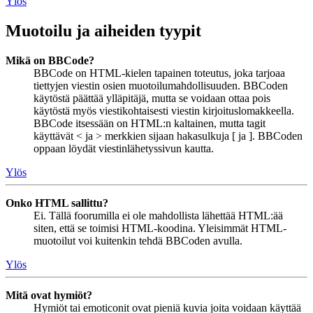
Ylös
Muotoilu ja aiheiden tyypit
Mikä on BBCode?
BBCode on HTML-kielen tapainen toteutus, joka tarjoaa
tiettyjen viestin osien muotoilumahdollisuuden. BBCoden
käytöstä päättää ylläpitäjä, mutta se voidaan ottaa pois
käytöstä myös viestikohtaisesti viestin kirjoituslomakkeella.
BBCode itsessään on HTML:n kaltainen, mutta tagit
käyttävät < ja > merkkien sijaan hakasulkuja [ ja ]. BBCoden
oppaan löydät viestinlähetyssivun kautta.
Ylös
Onko HTML sallittu?
Ei. Tällä foorumilla ei ole mahdollista lähettää HTML:ää
siten, että se toimisi HTML-koodina. Yleisimmät HTML-
muotoilut voi kuitenkin tehdä BBCoden avulla.
Ylös
Mitä ovat hymiöt?
Hymiöt tai emoticonit ovat pieniä kuvia joita voidaan käyttää