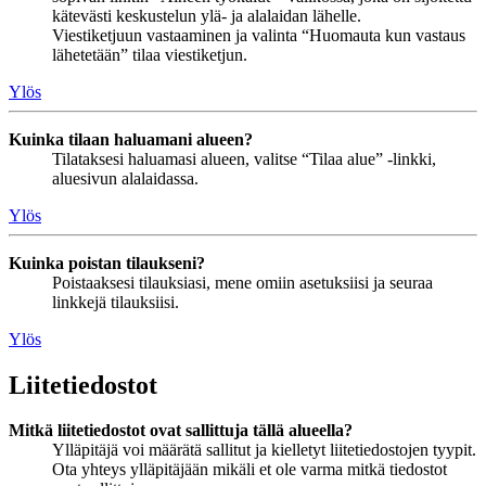
kätevästi keskustelun ylä- ja alalaidan lähelle.
Viestiketjuun vastaaminen ja valinta “Huomauta kun vastaus
lähetetään” tilaa viestiketjun.
Ylös
Kuinka tilaan haluamani alueen?
Tilataksesi haluamasi alueen, valitse “Tilaa alue” -linkki,
aluesivun alalaidassa.
Ylös
Kuinka poistan tilaukseni?
Poistaaksesi tilauksiasi, mene omiin asetuksiisi ja seuraa
linkkejä tilauksiisi.
Ylös
Liitetiedostot
Mitkä liitetiedostot ovat sallittuja tällä alueella?
Ylläpitäjä voi määrätä sallitut ja kielletyt liitetiedostojen tyypit.
Ota yhteys ylläpitäjään mikäli et ole varma mitkä tiedostot