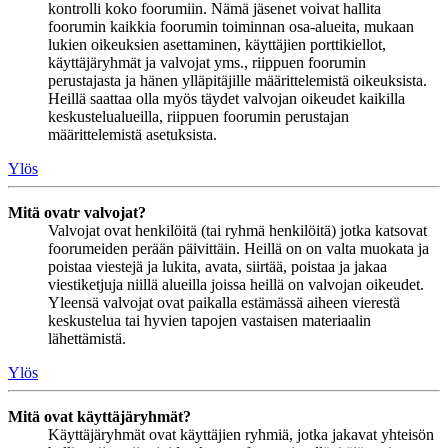
kontrolli koko foorumiin. Nämä jäsenet voivat hallita
foorumin kaikkia foorumin toiminnan osa-alueita, mukaan
lukien oikeuksien asettaminen, käyttäjien porttikiellot,
käyttäjäryhmät ja valvojat yms., riippuen foorumin
perustajasta ja hänen ylläpitäjille määrittelemistä oikeuksista.
Heillä saattaa olla myös täydet valvojan oikeudet kaikilla
keskustelualueilla, riippuen foorumin perustajan
määrittelemistä asetuksista.
Ylös
Mitä ovatr valvojat?
Valvojat ovat henkilöitä (tai ryhmä henkilöitä) jotka katsovat
foorumeiden perään päivittäin. Heillä on on valta muokata ja
poistaa viestejä ja lukita, avata, siirtää, poistaa ja jakaa
viestiketjuja niillä alueilla joissa heillä on valvojan oikeudet.
Yleensä valvojat ovat paikalla estämässä aiheen vierestä
keskustelua tai hyvien tapojen vastaisen materiaalin
lähettämistä.
Ylös
Mitä ovat käyttäjäryhmät?
Käyttäjäryhmät ovat käyttäjien ryhmiä, jotka jakavat yhteisön