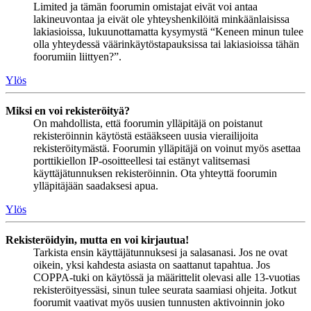
Limited ja tämän foorumin omistajat eivät voi antaa
lakineuvontaa ja eivät ole yhteyshenkilöitä minkäänlaisissa
lakiasioissa, lukuunottamatta kysymystä “Keneen minun tulee
olla yhteydessä väärinkäytöstapauksissa tai lakiasioissa tähän
foorumiin liittyen?”.
Ylös
Miksi en voi rekisteröityä?
On mahdollista, että foorumin ylläpitäjä on poistanut
rekisteröinnin käytöstä estääkseen uusia vierailijoita
rekisteröitymästä. Foorumin ylläpitäjä on voinut myös asettaa
porttikiellon IP-osoitteellesi tai estänyt valitsemasi
käyttäjätunnuksen rekisteröinnin. Ota yhteyttä foorumin
ylläpitäjään saadaksesi apua.
Ylös
Rekisteröidyin, mutta en voi kirjautua!
Tarkista ensin käyttäjätunnuksesi ja salasanasi. Jos ne ovat
oikein, yksi kahdesta asiasta on saattanut tapahtua. Jos
COPPA-tuki on käytössä ja määrittelit olevasi alle 13-vuotias
rekisteröityessäsi, sinun tulee seurata saamiasi ohjeita. Jotkut
foorumit vaativat myös uusien tunnusten aktivoinnin joko