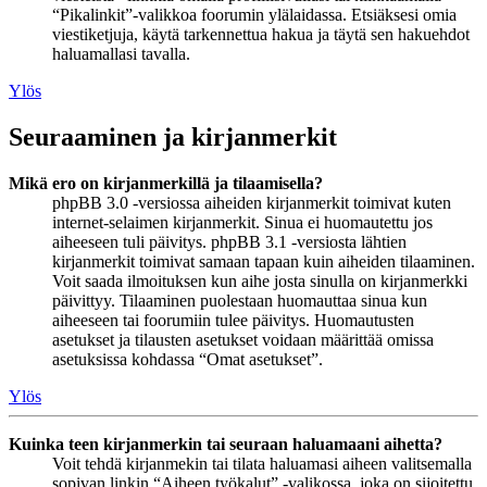
“Pikalinkit”-valikkoa foorumin ylälaidassa. Etsiäksesi omia
viestiketjuja, käytä tarkennettua hakua ja täytä sen hakuehdot
haluamallasi tavalla.
Ylös
Seuraaminen ja kirjanmerkit
Mikä ero on kirjanmerkillä ja tilaamisella?
phpBB 3.0 -versiossa aiheiden kirjanmerkit toimivat kuten
internet-selaimen kirjanmerkit. Sinua ei huomautettu jos
aiheeseen tuli päivitys. phpBB 3.1 -versiosta lähtien
kirjanmerkit toimivat samaan tapaan kuin aiheiden tilaaminen.
Voit saada ilmoituksen kun aihe josta sinulla on kirjanmerkki
päivittyy. Tilaaminen puolestaan huomauttaa sinua kun
aiheeseen tai foorumiin tulee päivitys. Huomautusten
asetukset ja tilausten asetukset voidaan määrittää omissa
asetuksissa kohdassa “Omat asetukset”.
Ylös
Kuinka teen kirjanmerkin tai seuraan haluamaani aihetta?
Voit tehdä kirjanmekin tai tilata haluamasi aiheen valitsemalla
sopivan linkin “Aiheen työkalut” -valikossa, joka on sijoitettu