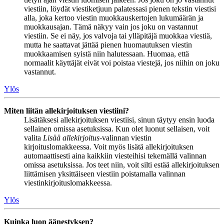
viestiin, löydät viestiketjuun palatessasi pienen tekstin viestisi
alla, joka kertoo viestin muokkauskertojen lukumäärän ja
muokkausajan. Tämä näkyy vain jos joku on vastannut
viestiin. Se ei näy, jos valvoja tai ylläpitäjä muokkaa viestiä,
mutta he saattavat jättää pienen huomautuksen viestin
muokkaamisen syistä niin halutessaan. Huomaa, että
normaalit käyttäjät eivät voi poistaa viestejä, jos niihin on joku
vastannut.
Ylös
Miten liitän allekirjoituksen viestiini?
Lisätäksesi allekirjoituksen viestiisi, sinun täytyy ensin luoda
sellainen omissa asetuksissa. Kun olet luonut sellaisen, voit
valita
Lisää allekirjoitus
-valinnan viestin
kirjoituslomakkeessa. Voit myös lisätä allekirjoituksen
automaattisesti aina kaikkiin viesteihisi tekemällä valinnan
omissa asetuksissa. Jos teet niin, voit silti estää allekirjoituksen
liittämisen yksittäiseen viestiin poistamalla valinnan
viestinkirjoituslomakkeessa.
Ylös
Kuinka luon äänestyksen?