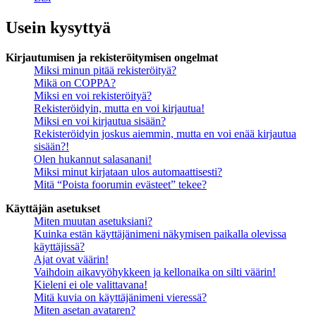
Usein kysyttyä
Kirjautumisen ja rekisteröitymisen ongelmat
Miksi minun pitää rekisteröityä?
Mikä on COPPA?
Miksi en voi rekisteröityä?
Rekisteröidyin, mutta en voi kirjautua!
Miksi en voi kirjautua sisään?
Rekisteröidyin joskus aiemmin, mutta en voi enää kirjautua
sisään?!
Olen hukannut salasanani!
Miksi minut kirjataan ulos automaattisesti?
Mitä “Poista foorumin evästeet” tekee?
Käyttäjän asetukset
Miten muutan asetuksiani?
Kuinka estän käyttäjänimeni näkymisen paikalla olevissa
käyttäjissä?
Ajat ovat väärin!
Vaihdoin aikavyöhykkeen ja kellonaika on silti väärin!
Kieleni ei ole valittavana!
Mitä kuvia on käyttäjänimeni vieressä?
Miten asetan avataren?