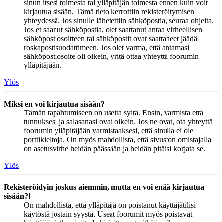
sinun itsesi toimesta tai ylläpitäjän toimesta ennen kuin voit
kirjautua sisään. Tämä tieto kerrottiin rekisteröitymisen
yhteydessä. Jos sinulle lähetettiin sähköpostia, seuraa ohjeita.
Jos et saanut sähköpostia, olet saattanut antaa virheellisen
sähköpostiosoitteen tai sähköpostit ovat saattaneet jäädä
roskapostisuodattimeen. Jos olet varma, että antamasi
sähköpostiosoite oli oikein, yritä ottaa yhteyttä foorumin
ylläpitäjään.
Ylös
Miksi en voi kirjautua sisään?
Tämän tapahtumiseen on useita syitä. Ensin, varmista että
tunnuksesi ja salasanasi ovat oikein. Jos ne ovat, ota yhteyttä
foorumin ylläpitäjään varmistaaksesi, että sinulla ei ole
porttikieltoja. On myös mahdollista, että sivuston omistajalla
on asetusvirhe heidän päässään ja heidän pitäisi korjata se.
Ylös
Rekisteröidyin joskus aiemmin, mutta en voi enää kirjautua
sisään?!
On mahdollista, että ylläpitäjä on poistanut käyttäjätilisi
käytöstä jostain syystä. Useat foorumit myös poistavat