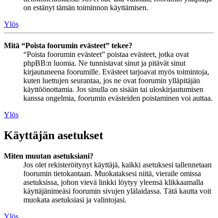
on estänyt tämän toiminnon käyttämisen.
Ylös
Mitä “Poista foorumin evästeet” tekee?
“Poista foorumin evästeet” poistaa evästeet, jotka ovat
phpBB:n luomia. Ne tunnistavat sinut ja pitävät sinut
kirjautuneena foorumille. Evästeet tarjoavat myös toimintoja,
kuten luettujen seurantaa, jos ne ovat foorumin ylläpitäjän
käyttöönottamia. Jos sinulla on sisään tai uloskirjautumisen
kanssa ongelmia, foorumin evästeiden poistaminen voi auttaa.
Ylös
Käyttäjän asetukset
Miten muutan asetuksiani?
Jos olet rekisteröitynyt käyttäjä, kaikki asetuksesi tallennetaan
foorumin tietokantaan. Muokataksesi niitä, vieraile omissa
asetuksissa, johon vievä linkki löytyy yleensä klikkaamalla
käyttäjänimeäsi foorumin sivujen ylälaidassa. Tätä kautta voit
muokata asetuksiasi ja valintojasi.
Ylös