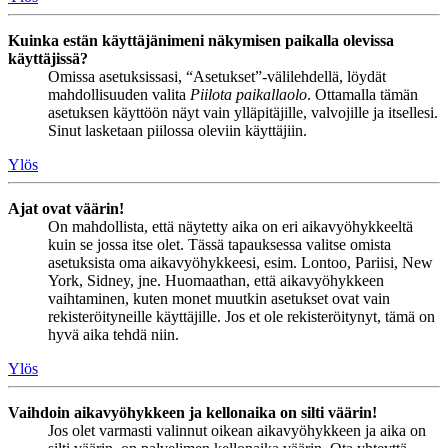
Kuinka estän käyttäjänimeni näkymisen paikalla olevissa
käyttäjissä?
Omissa asetuksissasi, “Asetukset”-välilehdellä, löydät
mahdollisuuden valita
Piilota paikallaolo
. Ottamalla tämän
asetuksen käyttöön näyt vain ylläpitäjille, valvojille ja itsellesi.
Sinut lasketaan piilossa oleviin käyttäjiin.
Ylös
Ajat ovat väärin!
On mahdollista, että näytetty aika on eri aikavyöhykkeeltä
kuin se jossa itse olet. Tässä tapauksessa valitse omista
asetuksista oma aikavyöhykkeesi, esim. Lontoo, Pariisi, New
York, Sidney, jne. Huomaathan, että aikavyöhykkeen
vaihtaminen, kuten monet muutkin asetukset ovat vain
rekisteröityneille käyttäjille. Jos et ole rekisteröitynyt, tämä on
hyvä aika tehdä niin.
Ylös
Vaihdoin aikavyöhykkeen ja kellonaika on silti väärin!
Jos olet varmasti valinnut oikean aikavyöhykkeen ja aika on