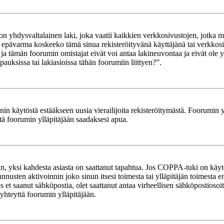
yhdysvaltalainen laki, joka vaatii kaikkien verkkosivustojen, jotka mahd
et epävarma koskeeko tämä sinua rekisteröityvänä käyttäjänä tai verkkosiv
tämän foorumin omistajat eivät voi antaa lakineuvontaa ja eivät ole yh
ksissa tai lakiasioissa tähän foorumiin liittyen?”.
in käytöstä estääkseen uusia vierailijoita rekisteröitymästä. Foorumin yl
tä foorumin ylläpitäjään saadaksesi apua.
in, yksi kahdesta asiasta on saattanut tapahtua. Jos COPPA-tuki on käytöss
nnusten aktivoinnin joko sinun itsesi toimesta tai ylläpitäjän toimesta e
Jos et saanut sähköpostia, olet saattanut antaa virheellisen sähköpostioso
 yhteyttä foorumin ylläpitäjään.