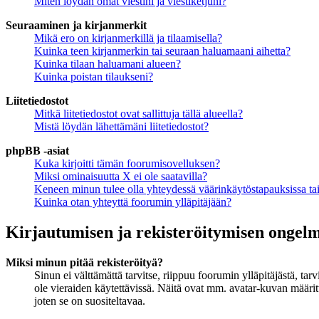
Miten löydän omat viestini ja viestiketjuni?
Seuraaminen ja kirjanmerkit
Mikä ero on kirjanmerkillä ja tilaamisella?
Kuinka teen kirjanmerkin tai seuraan haluamaani aihetta?
Kuinka tilaan haluamani alueen?
Kuinka poistan tilaukseni?
Liitetiedostot
Mitkä liitetiedostot ovat sallittuja tällä alueella?
Mistä löydän lähettämäni liitetiedostot?
phpBB -asiat
Kuka kirjoitti tämän foorumisovelluksen?
Miksi ominaisuutta X ei ole saatavilla?
Keneen minun tulee olla yhteydessä väärinkäytöstapauksissa tai 
Kuinka otan yhteyttä foorumin ylläpitäjään?
Kirjautumisen ja rekisteröitymisen ongel
Miksi minun pitää rekisteröityä?
Sinun ei välttämättä tarvitse, riippuu foorumin ylläpitäjästä, ta
ole vieraiden käytettävissä. Näitä ovat mm. avatar-kuvan määritt
joten se on suositeltavaa.