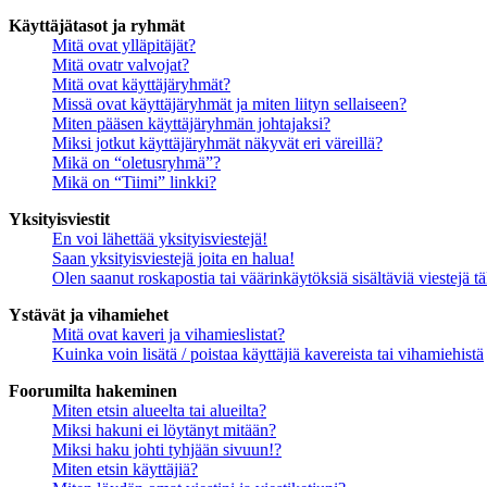
Käyttäjätasot ja ryhmät
Mitä ovat ylläpitäjät?
Mitä ovatr valvojat?
Mitä ovat käyttäjäryhmät?
Missä ovat käyttäjäryhmät ja miten liityn sellaiseen?
Miten pääsen käyttäjäryhmän johtajaksi?
Miksi jotkut käyttäjäryhmät näkyvät eri väreillä?
Mikä on “oletusryhmä”?
Mikä on “Tiimi” linkki?
Yksityisviestit
En voi lähettää yksityisviestejä!
Saan yksityisviestejä joita en halua!
Olen saanut roskapostia tai väärinkäytöksiä sisältäviä viestejä tä
Ystävät ja vihamiehet
Mitä ovat kaveri ja vihamieslistat?
Kuinka voin lisätä / poistaa käyttäjiä kavereista tai vihamiehistä
Foorumilta hakeminen
Miten etsin alueelta tai alueilta?
Miksi hakuni ei löytänyt mitään?
Miksi haku johti tyhjään sivuun!?
Miten etsin käyttäjiä?