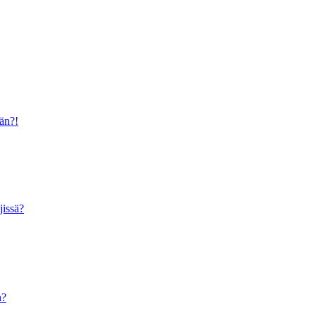
ään?!
jissä?
n?