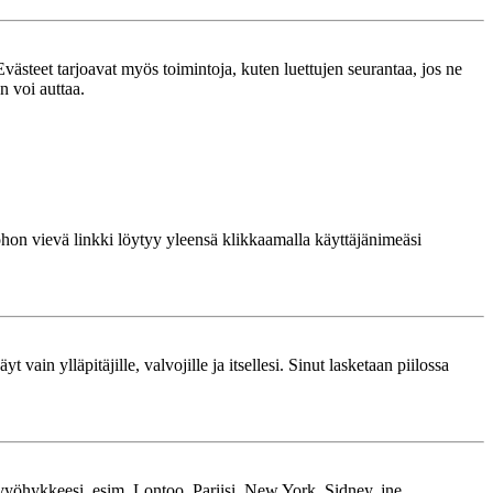
västeet tarjoavat myös toimintoja, kuten luettujen seurantaa, jos ne
n voi auttaa.
 johon vievä linkki löytyy yleensä klikkaamalla käyttäjänimeäsi
 vain ylläpitäjille, valvojille ja itsellesi. Sinut lasketaan piilossa
kavyöhykkeesi, esim. Lontoo, Pariisi, New York, Sidney, jne.