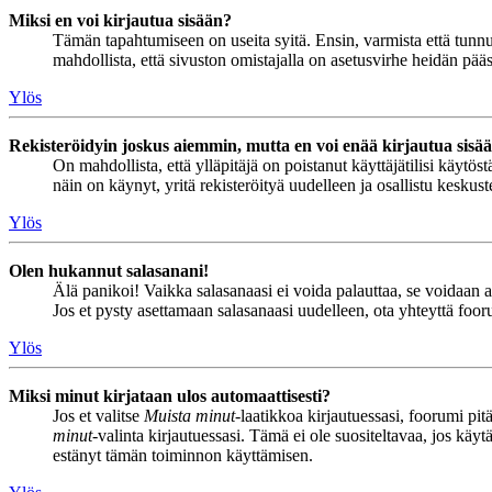
Miksi en voi kirjautua sisään?
Tämän tapahtumiseen on useita syitä. Ensin, varmista että tunnuks
mahdollista, että sivuston omistajalla on asetusvirhe heidän pääss
Ylös
Rekisteröidyin joskus aiemmin, mutta en voi enää kirjautua sisä
On mahdollista, että ylläpitäjä on poistanut käyttäjätilisi käytö
näin on käynyt, yritä rekisteröityä uudelleen ja osallistu keskus
Ylös
Olen hukannut salasanani!
Älä panikoi! Vaikka salasanaasi ei voida palauttaa, se voidaan 
Jos et pysty asettamaan salasanaasi uudelleen, ota yhteyttä foor
Ylös
Miksi minut kirjataan ulos automaattisesti?
Jos et valitse
Muista minut
-laatikkoa kirjautuessasi, foorumi pi
minut
-valinta kirjautuessasi. Tämä ei ole suositeltavaa, jos käyt
estänyt tämän toiminnon käyttämisen.