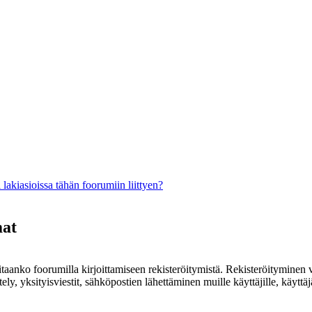
lakiasioissa tähän foorumiin liittyen?
mat
rvitaanko foorumilla kirjoittamiseen rekisteröitymistä. Rekisteröityminen 
ely, yksityisviestit, sähköpostien lähettäminen muille käyttäjille, käyt