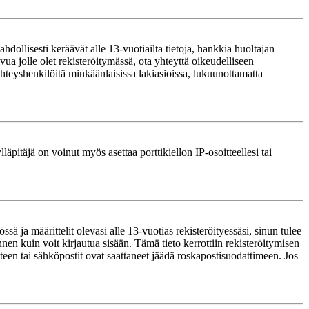
ollisesti keräävät alle 13-vuotiailta tietoja, hankkia huoltajan
ua jolle olet rekisteröitymässä, ota yhteyttä oikeudelliseen
teyshenkilöitä minkäänlaisissa lakiasioissa, lukuunottamatta
läpitäjä on voinut myös asettaa porttikiellon IP-osoitteellesi tai
ä ja määrittelit olevasi alle 13-vuotias rekisteröityessäsi, sinun tulee
nnen kuin voit kirjautua sisään. Tämä tieto kerrottiin rekisteröitymisen
itteen tai sähköpostit ovat saattaneet jäädä roskapostisuodattimeen. Jos