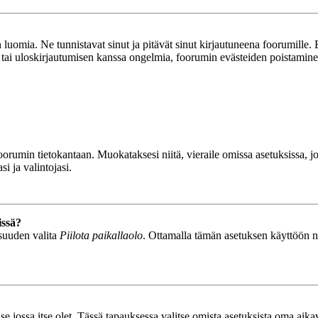
luomia. Ne tunnistavat sinut ja pitävät sinut kirjautuneena foorumille. E
n tai uloskirjautumisen kanssa ongelmia, foorumin evästeiden poistamine
n foorumin tietokantaan. Muokataksesi niitä, vieraile omissa asetuksissa,
i ja valintojasi.
issä?
isuuden valita
Piilota paikallaolo
. Ottamalla tämän asetuksen käyttöön näyt
se jossa itse olet. Tässä tapauksessa valitse omista asetuksista oma ai