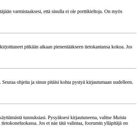
äjään varmistaaksesi, että sinulla ei ole porttikieltoja. On myös
le kirjoittaneet pitkään aikaan pienentääkseen tietokantansa kokoa. Jos
. Seuraa ohjeita ja sinun pitäisi kohta pystyä kirjautumaan uudelleen.
nkäyttämästä tunnuksiasi. Pysyäksesi kirjautuneena, valitse
Muista
n tietokoneluokassa. Jos et näe tätä valintaa, foorumin ylläpitäjä on