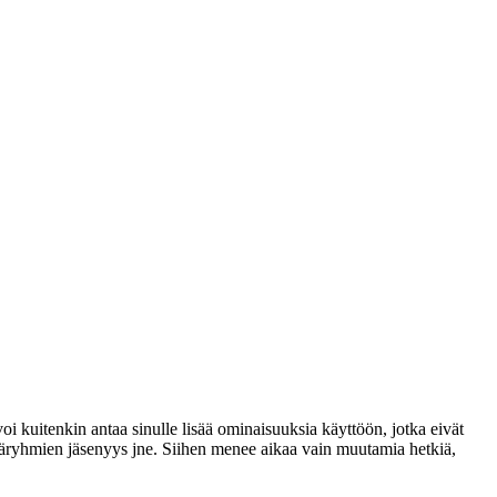
voi kuitenkin antaa sinulle lisää ominaisuuksia käyttöön, jotka eivät
täjäryhmien jäsenyys jne. Siihen menee aikaa vain muutamia hetkiä,