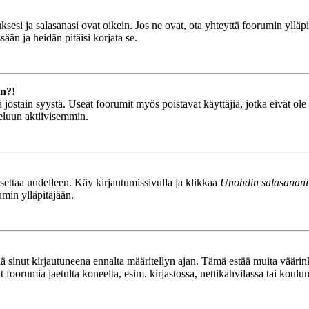
esi ja salasanasi ovat oikein. Jos ne ovat, ota yhteyttä foorumin ylläpit
ään ja heidän pitäisi korjata se.
än?!
stä jostain syystä. Useat foorumit myös poistavat käyttäjiä, jotka eivät o
teluun aktiivisemmin.
asettaa uudelleen. Käy kirjautumissivulla ja klikkaa
Unohdin salasanani
umin ylläpitäjään.
tää sinut kirjautuneena ennalta määritellyn ajan. Tämä estää muita vääri
ät foorumia jaetulta koneelta, esim. kirjastossa, nettikahvilassa tai koulu