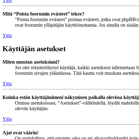
Ylös
Mitä “Poista foorumin evästeet” tekee?
“Poista foorumin evästeet” poistaa evästeet, jotka ovat phpBB:n 
ovat foorumin ylläpitäjän käyttöönottamia. Jos sinulla on sisää
Ylös
Käyttäjän asetukset
Miten muutan asetuksiani?
Jos olet rekisteröitynyt käyttäjä, kaikki asetuksesi tallennetaa
foorumin sivujen ylälaidassa. Tätä kautta voit muokata asetuksias
Ylös
Kuinka estän käyttäjänimeni näkymisen paikalla olevissa käyttäj
Omissa asetuksissasi, “Asetukset”-välilehdellä, löydät mahdoll
oleviin käyttäjiin.
Ylös
Ajat ovat väärin!
On mahdollista, että näytetty aika on eri aikavyöhykkeeltä kuin 