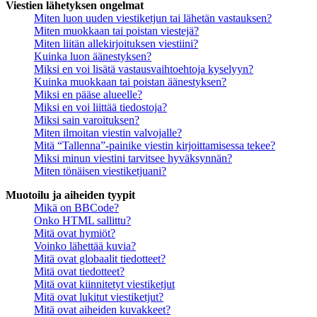
Viestien lähetyksen ongelmat
Miten luon uuden viestiketjun tai lähetän vastauksen?
Miten muokkaan tai poistan viestejä?
Miten liitän allekirjoituksen viestiini?
Kuinka luon äänestyksen?
Miksi en voi lisätä vastausvaihtoehtoja kyselyyn?
Kuinka muokkaan tai poistan äänestyksen?
Miksi en pääse alueelle?
Miksi en voi liittää tiedostoja?
Miksi sain varoituksen?
Miten ilmoitan viestin valvojalle?
Mitä “Tallenna”-painike viestin kirjoittamisessa tekee?
Miksi minun viestini tarvitsee hyväksynnän?
Miten tönäisen viestiketjuani?
Muotoilu ja aiheiden tyypit
Mikä on BBCode?
Onko HTML sallittu?
Mitä ovat hymiöt?
Voinko lähettää kuvia?
Mitä ovat globaalit tiedotteet?
Mitä ovat tiedotteet?
Mitä ovat kiinnitetyt viestiketjut
Mitä ovat lukitut viestiketjut?
Mitä ovat aiheiden kuvakkeet?