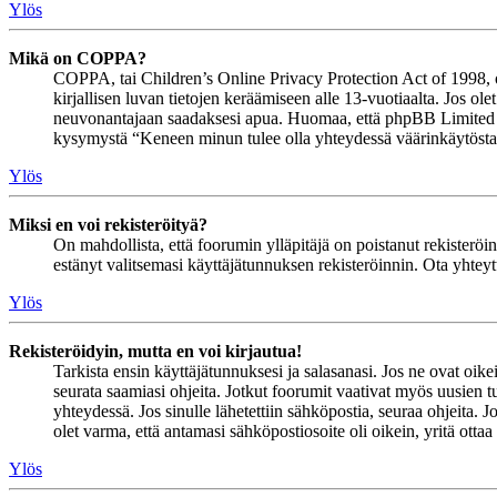
Ylös
Mikä on COPPA?
COPPA, tai Children’s Online Privacy Protection Act of 1998, on 
kirjallisen luvan tietojen keräämiseen alle 13-vuotiaalta. Jos ol
neuvonantajaan saadaksesi apua. Huomaa, että phpBB Limited ja 
kysymystä “Keneen minun tulee olla yhteydessä väärinkäytöstapau
Ylös
Miksi en voi rekisteröityä?
On mahdollista, että foorumin ylläpitäjä on poistanut rekisteröinn
estänyt valitsemasi käyttäjätunnuksen rekisteröinnin. Ota yhteyt
Ylös
Rekisteröidyin, mutta en voi kirjautua!
Tarkista ensin käyttäjätunnuksesi ja salasanasi. Jos ne ovat oike
seurata saamiasi ohjeita. Jotkut foorumit vaativat myös uusien tu
yhteydessä. Jos sinulle lähetettiin sähköpostia, seuraa ohjeita. 
olet varma, että antamasi sähköpostiosoite oli oikein, yritä ottaa
Ylös