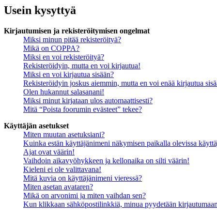
Usein kysyttyä
Kirjautumisen ja rekisteröitymisen ongelmat
Miksi minun pitää rekisteröityä?
Mikä on COPPA?
Miksi en voi rekisteröityä?
Rekisteröidyin, mutta en voi kirjautua!
Miksi en voi kirjautua sisään?
Rekisteröidyin joskus aiemmin, mutta en voi enää kirjautua sis
Olen hukannut salasanani!
Miksi minut kirjataan ulos automaattisesti?
Mitä “Poista foorumin evästeet” tekee?
Käyttäjän asetukset
Miten muutan asetuksiani?
Kuinka estän käyttäjänimeni näkymisen paikalla olevissa käyttä
Ajat ovat väärin!
Vaihdoin aikavyöhykkeen ja kellonaika on silti väärin!
Kieleni ei ole valittavana!
Mitä kuvia on käyttäjänimeni vieressä?
Miten asetan avataren?
Mikä on arvonimi ja miten vaihdan sen?
Kun klikkaan sähköpostilinkkiä, minua pyydetään kirjautumaa