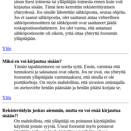
sinun itsesi toimesta tai ylläpitäjän toimesta ennen kuin voit
kirjautua sisään. Tämä tieto kerrottiin rekisteröitymisen
yhteydessä. Jos sinulle lähetettiin sähköpostia, seuraa ohjeita.
Jos et saanut sähköpostia, olet saattanut antaa virheellisen
sähköpostiosoitteen tai sähköpostit ovat saattaneet jäädä
roskapostisuodattimeen. Jos olet varma, että antamasi
sähköpostiosoite oli oikein, yritä ottaa yhteyttä foorumin
ylläpitäjään.
Ylös
Miksi en voi kirjautua sisään?
Tämän tapahtumiseen on useita syitä. Ensin, varmista että
tunnuksesi ja salasanasi ovat oikein. Jos ne ovat, ota yhteyttä
foorumin ylläpitäjään varmistaaksesi, että sinulla ei ole
porttikieltoja. On myös mahdollista, että sivuston omistajalla
on asetusvirhe heidän päässään ja heidän pitäisi korjata se.
Ylös
Rekisteröidyin joskus aiemmin, mutta en voi enää kirjautua
sisään?!
On mahdollista, että ylläpitäjä on poistanut käyttäjätilisi
käytöstä jostain syystä. Useat foorumit myös poistavat