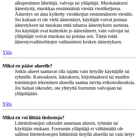
alkuperäinen lähettäjä, valvoja tai ylläpitäjä. Muokataksesi
äänestystä, muokkaa ensimmäistä viestiä viestiketjussa.
Äänestys on aina kytketty viestiketjun ensimmäiseen viestiin.
Jos kukaan ei ole vielä äänestänyt, käyttäjät voivat poistaa
äänestyksen tai muokata mitä tahansa äänestyksen asetusta.
Jos käyttäjät ovat kuitenkin jo äänestäneet, vain valvojat tai
ylläpitäjät voivat muokata tai poistaa sen. Tämä estää
äänestysvaihtoehtojen vaihtamisen kesken äänestyksen.
Ylös
Miksi en pääse alueelle?
Jotkin alueet saattavat olla rajattu vain tietyille käyttäjille tai
ryhmille. Katsoaksesi, lukeaksesi, kirjoittaaksesi tai muiden
toimintojen tekeminen alueella saattaa tarvita erikoisoikeuksia.
Jos haluat oikeudet, ota yhteyttä foorumin valvojaan tai
ylläpitäjään.
Ylös
Miksi en voi liittää tiedostoja?
Liitetiedostojen oikeudet annetaan alueen, ryhmän tai
käyttäjän mukaan. Foorumin ylläpitäjä ei välttämättä ole
sallinut liitetiedostojen liittämistä tietyllä alueella tai vain tietyt