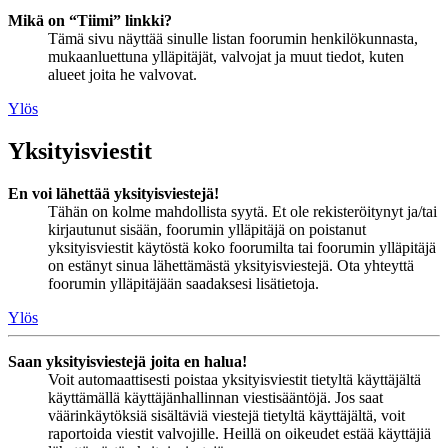
Mikä on “Tiimi” linkki?
Tämä sivu näyttää sinulle listan foorumin henkilökunnasta,
mukaanluettuna ylläpitäjät, valvojat ja muut tiedot, kuten
alueet joita he valvovat.
Ylös
Yksityisviestit
En voi lähettää yksityisviestejä!
Tähän on kolme mahdollista syytä. Et ole rekisteröitynyt ja/tai
kirjautunut sisään, foorumin ylläpitäjä on poistanut
yksityisviestit käytöstä koko foorumilta tai foorumin ylläpitäjä
on estänyt sinua lähettämästä yksityisviestejä. Ota yhteyttä
foorumin ylläpitäjään saadaksesi lisätietoja.
Ylös
Saan yksityisviestejä joita en halua!
Voit automaattisesti poistaa yksityisviestit tietyltä käyttäjältä
käyttämällä käyttäjänhallinnan viestisääntöjä. Jos saat
väärinkäytöksiä sisältäviä viestejä tietyltä käyttäjältä, voit
raportoida viestit valvojille. Heillä on oikeudet estää käyttäjiä