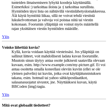
tunteiden ilmaisemiseen lyhyitä koodeja käyttämällä.
Esimerkiksi :) tarkoittaa iloista ja :( tarkoittaa surullista.
Hymiöiden täysi lista on nähtävillä viestinlähetyslomakkeessa.
Älä käytä hymiöitä liikaa, sillä ne voivat tehdä viestistä
lukukelvottoman ja valvoja voi poistaa niitä tai viestin
kokonaan. Foorumin ylläpitäjä on voinut myös määritellä
rajan yksittäisen viestin hymiöiden määrälle.
Ylös
Voinko lähettää kuvia?
Kyllä, kuvia voidaan käyttää viesteissäsi. Jos ylläpitäjä on
sallinut liitteet, voit mahdollisesti ladata kuvan foorumille.
Muutoin sinun täytyy antaa osoite julkisesti saatavilla olevaan
kuvaan, esim. http://www.example.com/my-picture.gif. Et voi
antaa osoitetta omalla koneellasi oleviin kuviin (ellei se ole
yleinen palvelin) tai kuviin, jotka ovat käyttäjätunnistuksen
takana, esim. hotmail tai yahoo sähköpostilaatikot,
salasanasuojatut sivustot, jne. Näyttääksesi kuvan, käytä
BBCoden [img]-tagia.
Ylös
Mitä ovat globaalit tiedotteet?