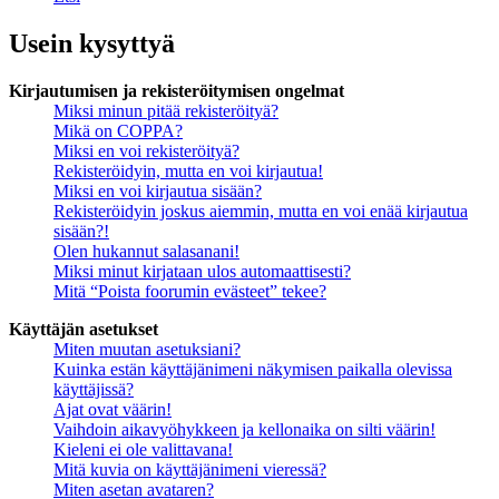
Usein kysyttyä
Kirjautumisen ja rekisteröitymisen ongelmat
Miksi minun pitää rekisteröityä?
Mikä on COPPA?
Miksi en voi rekisteröityä?
Rekisteröidyin, mutta en voi kirjautua!
Miksi en voi kirjautua sisään?
Rekisteröidyin joskus aiemmin, mutta en voi enää kirjautua
sisään?!
Olen hukannut salasanani!
Miksi minut kirjataan ulos automaattisesti?
Mitä “Poista foorumin evästeet” tekee?
Käyttäjän asetukset
Miten muutan asetuksiani?
Kuinka estän käyttäjänimeni näkymisen paikalla olevissa
käyttäjissä?
Ajat ovat väärin!
Vaihdoin aikavyöhykkeen ja kellonaika on silti väärin!
Kieleni ei ole valittavana!
Mitä kuvia on käyttäjänimeni vieressä?
Miten asetan avataren?