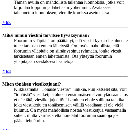
Tämän avulla on mahdollista tallentaa luonnoksia, jotka voit
kirjoittaa loppuun ja lähettää myöhemmin. Avataksesi
tallennetun luonnoksen, vieraile komissa asetuksissa.
Ylös
Miksi minun viestini tarvitsee hyväksynnän?
Foorumin ylläpitäjä on päättänyt, että viestit kyseiselle alueelle
tulee tarkastaa ennen lähetystä. On myös mahdollista, että
foorumin ylläpitäjä on siirtänyt sinut ryhmään, jonka viestit
tarkistetaan ennen lähettämistä. Ota yhteyttä foorumin
ylläpitäjään saadaksesi lisätietoja.
Ylös
Miten tönäisen viestiketjuani?
Klikkaamalla “Tönaise viestiä” -linkkiä, kun katselet sitä, voit
“tönäistä” viestiketjua alueen ensimmäisen sivun yläosaan. Jos
et näe tätä, viestiketjujen tönäiseminen ei ole sallittua tai aika
joka viestiketjujen tönäisemisen välillä vaaditaan ei ole vielä
kulunut. On myös mahdollista nostaa viestiketjua vastaamalla
siihen, mutta varmista että noudatat foorumin sääntöjä jos
päätät tehdä niin.