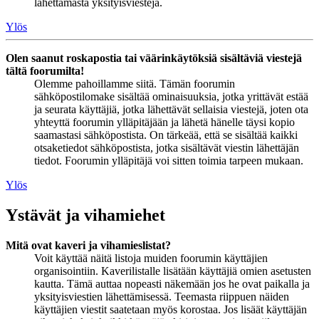
lähettämästä yksityisviestejä.
Ylös
Olen saanut roskapostia tai väärinkäytöksiä sisältäviä viestejä
tältä foorumilta!
Olemme pahoillamme siitä. Tämän foorumin
sähköpostilomake sisältää ominaisuuksia, jotka yrittävät estää
ja seurata käyttäjiä, jotka lähettävät sellaisia viestejä, joten ota
yhteyttä foorumin ylläpitäjään ja lähetä hänelle täysi kopio
saamastasi sähköpostista. On tärkeää, että se sisältää kaikki
otsaketiedot sähköpostista, jotka sisältävät viestin lähettäjän
tiedot. Foorumin ylläpitäjä voi sitten toimia tarpeen mukaan.
Ylös
Ystävät ja vihamiehet
Mitä ovat kaveri ja vihamieslistat?
Voit käyttää näitä listoja muiden foorumin käyttäjien
organisointiin. Kaverilistalle lisätään käyttäjiä omien asetusten
kautta. Tämä auttaa nopeasti näkemään jos he ovat paikalla ja
yksityisviestien lähettämisessä. Teemasta riippuen näiden
käyttäjien viestit saatetaan myös korostaa. Jos lisäät käyttäjän