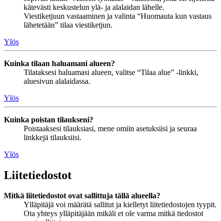
kätevästi keskustelun ylä- ja alalaidan lähelle.
Viestiketjuun vastaaminen ja valinta “Huomauta kun vastaus
lähetetään” tilaa viestiketjun.
Ylös
Kuinka tilaan haluamani alueen?
Tilataksesi haluamasi alueen, valitse “Tilaa alue” -linkki,
aluesivun alalaidassa.
Ylös
Kuinka poistan tilaukseni?
Poistaaksesi tilauksiasi, mene omiin asetuksiisi ja seuraa
linkkejä tilauksiisi.
Ylös
Liitetiedostot
Mitkä liitetiedostot ovat sallittuja tällä alueella?
Ylläpitäjä voi määrätä sallitut ja kielletyt liitetiedostojen tyypit.
Ota yhteys ylläpitäjään mikäli et ole varma mitkä tiedostot