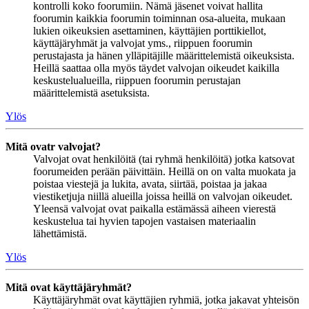
kontrolli koko foorumiin. Nämä jäsenet voivat hallita
foorumin kaikkia foorumin toiminnan osa-alueita, mukaan
lukien oikeuksien asettaminen, käyttäjien porttikiellot,
käyttäjäryhmät ja valvojat yms., riippuen foorumin
perustajasta ja hänen ylläpitäjille määrittelemistä oikeuksista.
Heillä saattaa olla myös täydet valvojan oikeudet kaikilla
keskustelualueilla, riippuen foorumin perustajan
määrittelemistä asetuksista.
Ylös
Mitä ovatr valvojat?
Valvojat ovat henkilöitä (tai ryhmä henkilöitä) jotka katsovat
foorumeiden perään päivittäin. Heillä on on valta muokata ja
poistaa viestejä ja lukita, avata, siirtää, poistaa ja jakaa
viestiketjuja niillä alueilla joissa heillä on valvojan oikeudet.
Yleensä valvojat ovat paikalla estämässä aiheen vierestä
keskustelua tai hyvien tapojen vastaisen materiaalin
lähettämistä.
Ylös
Mitä ovat käyttäjäryhmät?
Käyttäjäryhmät ovat käyttäjien ryhmiä, jotka jakavat yhteisön