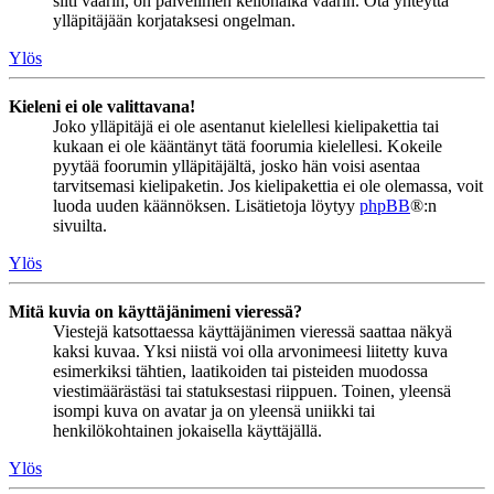
silti väärin, on palvelimen kellonaika väärin. Ota yhteyttä
ylläpitäjään korjataksesi ongelman.
Ylös
Kieleni ei ole valittavana!
Joko ylläpitäjä ei ole asentanut kielellesi kielipakettia tai
kukaan ei ole kääntänyt tätä foorumia kielellesi. Kokeile
pyytää foorumin ylläpitäjältä, josko hän voisi asentaa
tarvitsemasi kielipaketin. Jos kielipakettia ei ole olemassa, voit
luoda uuden käännöksen. Lisätietoja löytyy
phpBB
®:n
sivuilta.
Ylös
Mitä kuvia on käyttäjänimeni vieressä?
Viestejä katsottaessa käyttäjänimen vieressä saattaa näkyä
kaksi kuvaa. Yksi niistä voi olla arvonimeesi liitetty kuva
esimerkiksi tähtien, laatikoiden tai pisteiden muodossa
viestimäärästäsi tai statuksestasi riippuen. Toinen, yleensä
isompi kuva on avatar ja on yleensä uniikki tai
henkilökohtainen jokaisella käyttäjällä.
Ylös