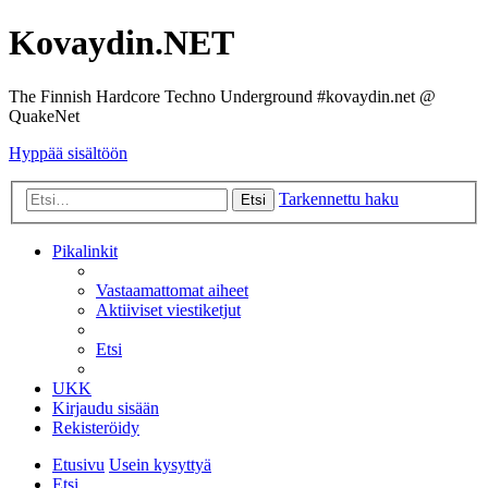
Kovaydin.NET
The Finnish Hardcore Techno Underground #kovaydin.net @
QuakeNet
Hyppää sisältöön
Tarkennettu haku
Etsi
Pikalinkit
Vastaamattomat aiheet
Aktiiviset viestiketjut
Etsi
UKK
Kirjaudu sisään
Rekisteröidy
Etusivu
Usein kysyttyä
Etsi