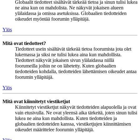
Globaalit tiedotteet sisältävät tärkeää tietoa ja sinun tulisi lukea
ne aina kun on mahdolista. Ne näkyvät jokaisen alueen
ylälaidassa ja omissa asetuksissa. Globaalien tiedotteiden
oikeudet myöntää foorumin ylläpitäjä.
Ylös
Mitä ovat tiedotteet?
Tiedotteet usein sisältävät tärkeää tietoa foorumista jota olet
lukemassa ja siksi ne tulisi lukea aina kun mahdollista.
Tiedotteet näkyvät jokaisen sivun ylälaidassa niillä
foorumeilla joihin ne on lähetetty. Kuten globaalien
tiedotteiden kohdalla, tiedotteiden lähettämisen oikeudet antaa
foorumin ylläpitäjä.
Ylös
Mitä ovat kiinnitetyt viestiketjut
Kiinnitetyt viestiketjut näkyvät tiedotteiden alapuolella ja ovat
vain etusivulla. Ne ovat yleensä aika tärkeitä, joten sinun tulisi
lukea ne aina kun mahdollista. Kuten tiedotteiden ja
globaalien tiedotteiden kanssa, viestiketjujen kiinnittämisen
oikeudet määrittelee foorumin ylläpitäjä.