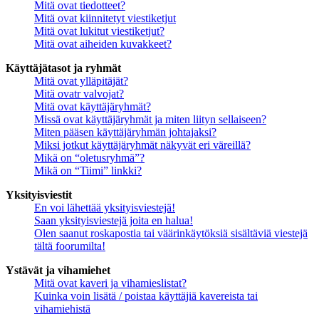
Mitä ovat tiedotteet?
Mitä ovat kiinnitetyt viestiketjut
Mitä ovat lukitut viestiketjut?
Mitä ovat aiheiden kuvakkeet?
Käyttäjätasot ja ryhmät
Mitä ovat ylläpitäjät?
Mitä ovatr valvojat?
Mitä ovat käyttäjäryhmät?
Missä ovat käyttäjäryhmät ja miten liityn sellaiseen?
Miten pääsen käyttäjäryhmän johtajaksi?
Miksi jotkut käyttäjäryhmät näkyvät eri väreillä?
Mikä on “oletusryhmä”?
Mikä on “Tiimi” linkki?
Yksityisviestit
En voi lähettää yksityisviestejä!
Saan yksityisviestejä joita en halua!
Olen saanut roskapostia tai väärinkäytöksiä sisältäviä viestejä
tältä foorumilta!
Ystävät ja vihamiehet
Mitä ovat kaveri ja vihamieslistat?
Kuinka voin lisätä / poistaa käyttäjiä kavereista tai
vihamiehistä