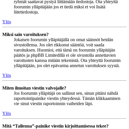
ryhmät saattavat pystyä liittämään tiedostoja. Ota yhteyttä
foorumin ylläpitäjään jos et tiedä miksi et voi lisätä
liitetiedostoja.
Ylös
Miksi sain varoituksen?
Jokaisen foorumin ylläpitäjällä on omat säännöt heidän
sivustollensa. Jos olet rikkonut sääntöä, voit saada
varoituksen. Huomioi, että tämä on foorumin ylläpitäjän
päätös ja phpBB Limitedillä ei ole sivustolla annettavien
varoitusten kanssa mitään tekemistä. Ota yhteyttä foorumin
ylläpitäjään, jos olet epävarma annetun varoituksen syystä.
Ylös
Miten ilmoitan viestin valvojalle?
Jos foorumin ylläpitäjä on sallinut sen, sinun pitäisi nähdä
raportointipainike viestin yhteydessä. Tämän klikkaaminen
vie sinut viestin raportoinnin vaiheiden läpi.
Ylös
Mitä “Tallenna”-painike viestin kirjoittamisessa tekee?