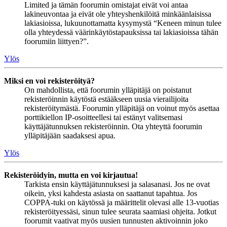
Limited ja tämän foorumin omistajat eivät voi antaa
lakineuvontaa ja eivät ole yhteyshenkilöitä minkäänlaisissa
lakiasioissa, lukuunottamatta kysymystä “Keneen minun tulee
olla yhteydessä väärinkäytöstapauksissa tai lakiasioissa tähän
foorumiin liittyen?”.
Ylös
Miksi en voi rekisteröityä?
On mahdollista, että foorumin ylläpitäjä on poistanut
rekisteröinnin käytöstä estääkseen uusia vierailijoita
rekisteröitymästä. Foorumin ylläpitäjä on voinut myös asettaa
porttikiellon IP-osoitteellesi tai estänyt valitsemasi
käyttäjätunnuksen rekisteröinnin. Ota yhteyttä foorumin
ylläpitäjään saadaksesi apua.
Ylös
Rekisteröidyin, mutta en voi kirjautua!
Tarkista ensin käyttäjätunnuksesi ja salasanasi. Jos ne ovat
oikein, yksi kahdesta asiasta on saattanut tapahtua. Jos
COPPA-tuki on käytössä ja määrittelit olevasi alle 13-vuotias
rekisteröityessäsi, sinun tulee seurata saamiasi ohjeita. Jotkut
foorumit vaativat myös uusien tunnusten aktivoinnin joko