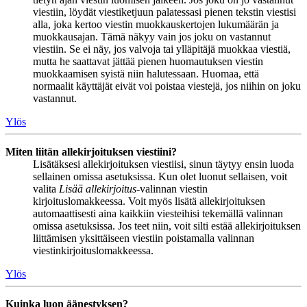
viestiin, löydät viestiketjuun palatessasi pienen tekstin viestisi
alla, joka kertoo viestin muokkauskertojen lukumäärän ja
muokkausajan. Tämä näkyy vain jos joku on vastannut
viestiin. Se ei näy, jos valvoja tai ylläpitäjä muokkaa viestiä,
mutta he saattavat jättää pienen huomautuksen viestin
muokkaamisen syistä niin halutessaan. Huomaa, että
normaalit käyttäjät eivät voi poistaa viestejä, jos niihin on joku
vastannut.
Ylös
Miten liitän allekirjoituksen viestiini?
Lisätäksesi allekirjoituksen viestiisi, sinun täytyy ensin luoda
sellainen omissa asetuksissa. Kun olet luonut sellaisen, voit
valita
Lisää allekirjoitus
-valinnan viestin
kirjoituslomakkeessa. Voit myös lisätä allekirjoituksen
automaattisesti aina kaikkiin viesteihisi tekemällä valinnan
omissa asetuksissa. Jos teet niin, voit silti estää allekirjoituksen
liittämisen yksittäiseen viestiin poistamalla valinnan
viestinkirjoituslomakkeessa.
Ylös
Kuinka luon äänestyksen?