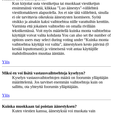
Kun kirjoitat uuta viestiketjua tai muokkaat viestiketjun
ensimmäistä viestiä, klikkaa "Luo äänestys"-välilehteä
viestilomakkeen alapuolella. Jos et näe tätä välilehteä, sinulla
ei ole tarvittavia oikeuksia äänestysten luomiseen. Syötä
otsikko ja ainakin kaksi vaihtoehtoa niille varattuihin kenttiin.
Varmista että jokainen vaihtoehto on omalla rivillään
tekstikentässä. Voit myös määritellä kuinka monta vaihtoehtoa
käyttäjät voivat valita kohdasta You can also set the number of
options users may select during voting under “Kuinka monta
vaihtoehtoa käyttäjä voi valita”, äänestyksen kesto päivinä (0
kestää loputtomasti) ja viimeisenä voit antaa käyttäjille
mahdollisuuden muuttaa ääntään.
Ylös
Miksi en voi lisätä vastausvaihtoehtoja kyselyyn?
Kyselyn vastausvaihtoehtojen määrä on foorumin ylläpitäjän
määrittelemä. Jos tarvitset enemmän vaihtoehtoja kuin on
sallittu, ota yhteyttä foorumin ylläpitäjään.
Ylös
Kuinka muokkaan tai poistan äänestyksen?
Kuten viestien kanssa, äänestyksiä voi muokata vain