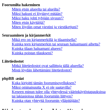
Foorumilta hakeminen
Miten etsin alueelta tai alueilta?
Miksi hakuni ei löytänyt mitään?
Miksi haku johti tyhjään sivuun!?
Miten etsin käyttäjiä?
Miten löydän omat viestini ja viestiketjuni?
Seuraaminen ja kirjanmerkit
Mikä ero on kirjanmerkillä ja tilaamisella?
Kuinka teen kirjanmerkin tai seuraan haluamaani aihetta?
Kuinka tilaan haluamani alueen?
Kuinka poistan tilaukseni?
Liitetiedostot
Mitkä liitetiedostot ovat sallittuja tällä alueella?
Mistä löydän lähettämäni liitetiedostot?
phpBB -asiat
Kuka kirjoitti tämän foorumisovelluksen?
Miksi ominaisuutta X ei ole saatavilla?
Keneen minun tulee olla yhteydessä väärinkäytöstapauksissa
tai lakiasioissa tähän foorumiin liittyen?
Kuinka otan yhteyttä foorumin ylläpitäjään?