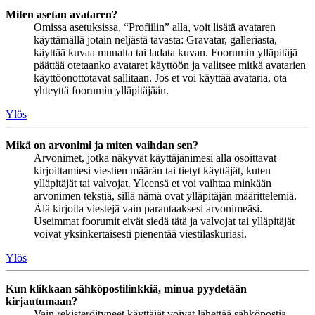
Miten asetan avataren?
Omissa asetuksissa, “Profiilin” alla, voit lisätä avataren
käyttämällä jotain neljästä tavasta: Gravatar, galleriasta,
käyttää kuvaa muualta tai ladata kuvan. Foorumin ylläpitäjä
päättää otetaanko avataret käyttöön ja valitsee mitkä avatarien
käyttöönottotavat sallitaan. Jos et voi käyttää avataria, ota
yhteyttä foorumin ylläpitäjään.
Ylös
Mikä on arvonimi ja miten vaihdan sen?
Arvonimet, jotka näkyvät käyttäjänimesi alla osoittavat
kirjoittamiesi viestien määrän tai tietyt käyttäjät, kuten
ylläpitäjät tai valvojat. Yleensä et voi vaihtaa minkään
arvonimen tekstiä, sillä nämä ovat ylläpitäjän määrittelemiä.
Älä kirjoita viestejä vain parantaaksesi arvonimeäsi.
Useimmat foorumit eivät siedä tätä ja valvojat tai ylläpitäjät
voivat yksinkertaisesti pienentää viestilaskuriasi.
Ylös
Kun klikkaan sähköpostilinkkiä, minua pyydetään
kirjautumaan?
Vain rekisteröityneet käyttäjät voivat lähettää sähköpostia