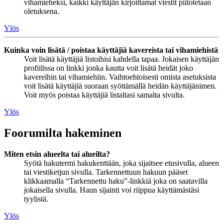
vihamieheksi, kaikki käyttäjän kirjoittamat viestit piilotetaan
oletuksena.
Ylös
Kuinka voin lisätä / poistaa käyttäjiä kavereista tai vihamiehistä
Voit lisätä käyttäjiä listoihisi kahdella tapaa. Jokaisen käyttäjän
profiilissa on linkki jonka kautta voit lisätä heidät joko
kavereihin tai vihamiehiin. Vaihtoehtoisesti omista asetuksista
voit lisätä käyttäjiä suoraan syöttämällä heidän käyttäjänimen.
Voit myös poistaa käyttäjiä listaltasi samalta sivulta.
Ylös
Foorumilta hakeminen
Miten etsin alueelta tai alueilta?
Syötä hakutermi hakukenttään, joka sijaitsee etusivulla, alueen
tai viestiketjun sivulla. Tarkennettuun hakuun pääset
klikkaamalla “Tarkennettu haku”-linkkiä joka on saatavilla
jokaisella sivulla. Haun sijainti voi riippua käyttämästäsi
tyylistä.
Ylös