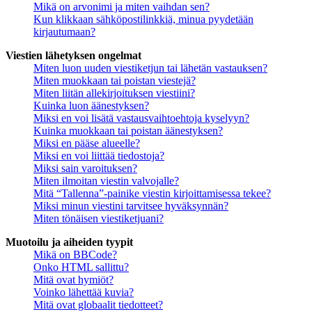
Mikä on arvonimi ja miten vaihdan sen?
Kun klikkaan sähköpostilinkkiä, minua pyydetään
kirjautumaan?
Viestien lähetyksen ongelmat
Miten luon uuden viestiketjun tai lähetän vastauksen?
Miten muokkaan tai poistan viestejä?
Miten liitän allekirjoituksen viestiini?
Kuinka luon äänestyksen?
Miksi en voi lisätä vastausvaihtoehtoja kyselyyn?
Kuinka muokkaan tai poistan äänestyksen?
Miksi en pääse alueelle?
Miksi en voi liittää tiedostoja?
Miksi sain varoituksen?
Miten ilmoitan viestin valvojalle?
Mitä “Tallenna”-painike viestin kirjoittamisessa tekee?
Miksi minun viestini tarvitsee hyväksynnän?
Miten tönäisen viestiketjuani?
Muotoilu ja aiheiden tyypit
Mikä on BBCode?
Onko HTML sallittu?
Mitä ovat hymiöt?
Voinko lähettää kuvia?
Mitä ovat globaalit tiedotteet?