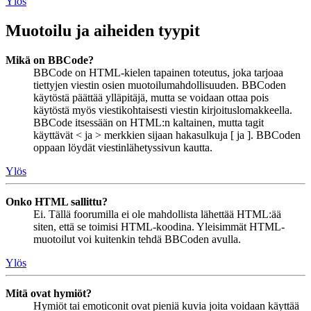
Ylös
Muotoilu ja aiheiden tyypit
Mikä on BBCode?
BBCode on HTML-kielen tapainen toteutus, joka tarjoaa
tiettyjen viestin osien muotoilumahdollisuuden. BBCoden
käytöstä päättää ylläpitäjä, mutta se voidaan ottaa pois
käytöstä myös viestikohtaisesti viestin kirjoituslomakkeella.
BBCode itsessään on HTML:n kaltainen, mutta tagit
käyttävät < ja > merkkien sijaan hakasulkuja [ ja ]. BBCoden
oppaan löydät viestinlähetyssivun kautta.
Ylös
Onko HTML sallittu?
Ei. Tällä foorumilla ei ole mahdollista lähettää HTML:ää
siten, että se toimisi HTML-koodina. Yleisimmät HTML-
muotoilut voi kuitenkin tehdä BBCoden avulla.
Ylös
Mitä ovat hymiöt?
Hymiöt tai emoticonit ovat pieniä kuvia joita voidaan käyttää