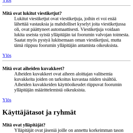
Ylös
Mitä ovat lukitut viestiketjut?
Lukitut viestiketjut ovat viestiketjuja, joihin ei voi enää
lähettää vastauksia ja mahdolliset kyselyt joita viestiketjussa
oli, ovat päättyneet automaattisesti. Viestiketjuja voidaan
lukita useista syistä ylläpitäjän tai foorumin valvojan toimesta.
Saatat myös pystyä lukitsemaan oman viestiketjusi, mutta
tämä riippuu foorumin ylläpitäjän antamista oikeuksista.
Ylös
Mitä ovat aiheiden kuvakkeet?
Aiheiden kuvakkeet ovat aiheen aloittajan valitsemia
kuvakkeita joiden on tarkoitus kuvastaa niiden sisältöä.
Aiheiden kuvakkeiden käyttöoikeudet riippuvat foorumin
ylläpitäjän määrittelemistä oikeuksista.
Ylös
Käyttäjätasot ja ryhmät
Mitä ovat ylläpitäjät?
Ylläpitäjät ovat jäseniä joille on annettu korkeimman tason