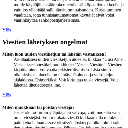
muille käyttäjille sisäänrakennetulla sähköpostilomakkeella ja
vain jos ylläpitäjä sallii tämän ominaisuuden. Kirjautuminen
vaaditaan, jotta tunnistautumattomat käyttäjät eivät voisi
väärinkäyttää sähköpostijärjestelmää.
Ylös
Viestien lähetyksen ongelmat
Miten luon uuden viestiketjun tai lähetän vastauksen?
Aloittaaksesi uuden viestiketjun alueella, klikkaa "Uusi Aihe".
Vastataksesi viestiketjuun klikkaa "Vastaa Viestiin". Viestien
kirjoittaminen voi vaatia rekisteröitymisen. Lista sinun
oikeuksistasi alueella on nähtävillä alueen ja viestiketjun
alalaidassa. Esimerkiksi: Voit kirjoittaa uusia viestejä, Voit
lähettää liitetiedostoja, jne.
Ylös
Miten muokkaan tai poistan viestejä?
Jos et ole foorumin ylläpitäjä tai valvoja, voit muokata vain
omia viestejäsi. Voit muokata viestiä klikkaamalla muokkaa-
painiketta haluamassasi viestissä. Joskus painike toimii vain
tietyn ajan viestin luomisen jälkeen. Jos joku on jo vastannut