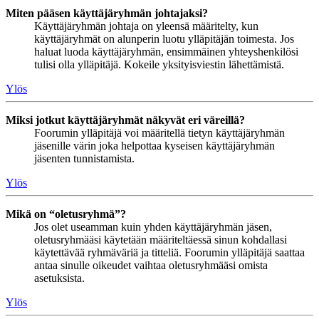
Miten pääsen käyttäjäryhmän johtajaksi?
Käyttäjäryhmän johtaja on yleensä määritelty, kun
käyttäjäryhmät on alunperin luotu ylläpitäjän toimesta. Jos
haluat luoda käyttäjäryhmän, ensimmäinen yhteyshenkilösi
tulisi olla ylläpitäjä. Kokeile yksityisviestin lähettämistä.
Ylös
Miksi jotkut käyttäjäryhmät näkyvät eri väreillä?
Foorumin ylläpitäjä voi määritellä tietyn käyttäjäryhmän
jäsenille värin joka helpottaa kyseisen käyttäjäryhmän
jäsenten tunnistamista.
Ylös
Mikä on “oletusryhmä”?
Jos olet useamman kuin yhden käyttäjäryhmän jäsen,
oletusryhmääsi käytetään määriteltäessä sinun kohdallasi
käytettävää ryhmäväriä ja titteliä. Foorumin ylläpitäjä saattaa
antaa sinulle oikeudet vaihtaa oletusryhmääsi omista
asetuksista.
Ylös