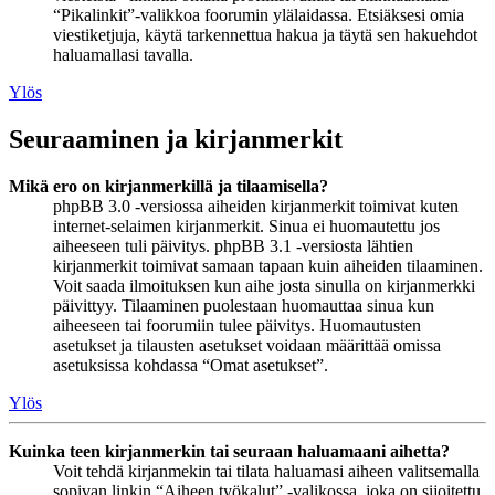
“Pikalinkit”-valikkoa foorumin ylälaidassa. Etsiäksesi omia
viestiketjuja, käytä tarkennettua hakua ja täytä sen hakuehdot
haluamallasi tavalla.
Ylös
Seuraaminen ja kirjanmerkit
Mikä ero on kirjanmerkillä ja tilaamisella?
phpBB 3.0 -versiossa aiheiden kirjanmerkit toimivat kuten
internet-selaimen kirjanmerkit. Sinua ei huomautettu jos
aiheeseen tuli päivitys. phpBB 3.1 -versiosta lähtien
kirjanmerkit toimivat samaan tapaan kuin aiheiden tilaaminen.
Voit saada ilmoituksen kun aihe josta sinulla on kirjanmerkki
päivittyy. Tilaaminen puolestaan huomauttaa sinua kun
aiheeseen tai foorumiin tulee päivitys. Huomautusten
asetukset ja tilausten asetukset voidaan määrittää omissa
asetuksissa kohdassa “Omat asetukset”.
Ylös
Kuinka teen kirjanmerkin tai seuraan haluamaani aihetta?
Voit tehdä kirjanmekin tai tilata haluamasi aiheen valitsemalla
sopivan linkin “Aiheen työkalut” -valikossa, joka on sijoitettu