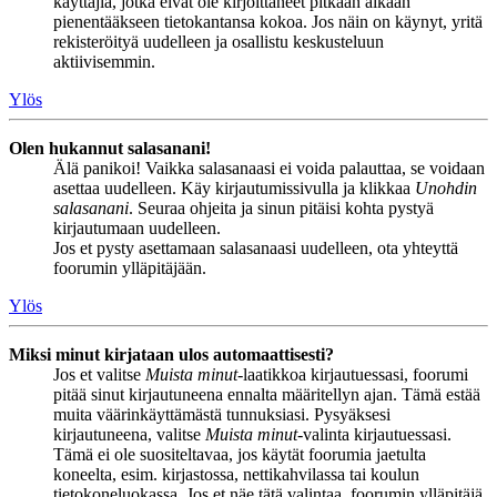
käyttäjiä, jotka eivät ole kirjoittaneet pitkään aikaan
pienentääkseen tietokantansa kokoa. Jos näin on käynyt, yritä
rekisteröityä uudelleen ja osallistu keskusteluun
aktiivisemmin.
Ylös
Olen hukannut salasanani!
Älä panikoi! Vaikka salasanaasi ei voida palauttaa, se voidaan
asettaa uudelleen. Käy kirjautumissivulla ja klikkaa
Unohdin
salasanani
. Seuraa ohjeita ja sinun pitäisi kohta pystyä
kirjautumaan uudelleen.
Jos et pysty asettamaan salasanaasi uudelleen, ota yhteyttä
foorumin ylläpitäjään.
Ylös
Miksi minut kirjataan ulos automaattisesti?
Jos et valitse
Muista minut
-laatikkoa kirjautuessasi, foorumi
pitää sinut kirjautuneena ennalta määritellyn ajan. Tämä estää
muita väärinkäyttämästä tunnuksiasi. Pysyäksesi
kirjautuneena, valitse
Muista minut
-valinta kirjautuessasi.
Tämä ei ole suositeltavaa, jos käytät foorumia jaetulta
koneelta, esim. kirjastossa, nettikahvilassa tai koulun
tietokoneluokassa. Jos et näe tätä valintaa, foorumin ylläpitäjä