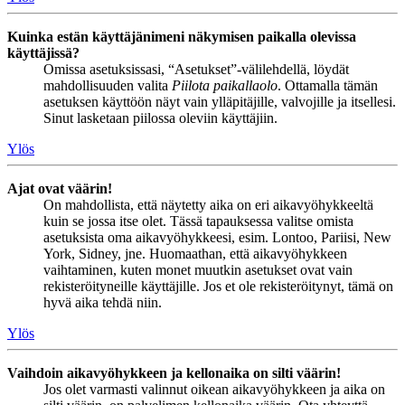
Kuinka estän käyttäjänimeni näkymisen paikalla olevissa
käyttäjissä?
Omissa asetuksissasi, “Asetukset”-välilehdellä, löydät
mahdollisuuden valita
Piilota paikallaolo
. Ottamalla tämän
asetuksen käyttöön näyt vain ylläpitäjille, valvojille ja itsellesi.
Sinut lasketaan piilossa oleviin käyttäjiin.
Ylös
Ajat ovat väärin!
On mahdollista, että näytetty aika on eri aikavyöhykkeeltä
kuin se jossa itse olet. Tässä tapauksessa valitse omista
asetuksista oma aikavyöhykkeesi, esim. Lontoo, Pariisi, New
York, Sidney, jne. Huomaathan, että aikavyöhykkeen
vaihtaminen, kuten monet muutkin asetukset ovat vain
rekisteröityneille käyttäjille. Jos et ole rekisteröitynyt, tämä on
hyvä aika tehdä niin.
Ylös
Vaihdoin aikavyöhykkeen ja kellonaika on silti väärin!
Jos olet varmasti valinnut oikean aikavyöhykkeen ja aika on