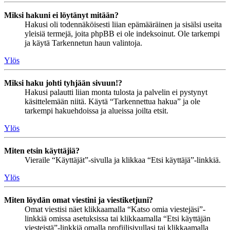
Miksi hakuni ei löytänyt mitään?
Hakusi oli todennäköisesti liian epämääräinen ja sisälsi useita
yleisiä termejä, joita phpBB ei ole indeksoinut. Ole tarkempi
ja käytä Tarkennetun haun valintoja.
Ylös
Miksi haku johti tyhjään sivuun!?
Hakusi palautti liian monta tulosta ja palvelin ei pystynyt
käsittelemään niitä. Käytä “Tarkennettua hakua” ja ole
tarkempi hakuehdoissa ja alueissa joilta etsit.
Ylös
Miten etsin käyttäjiä?
Vieraile “Käyttäjät”-sivulla ja klikkaa “Etsi käyttäjä”-linkkiä.
Ylös
Miten löydän omat viestini ja viestiketjuni?
Omat viestisi näet klikkaamalla “Katso omia viestejäsi”-
linkkiä omissa asetuksissa tai klikkaamalla “Etsi käyttäjän
viesteistä”-linkkiä omalla profiilisivullasi tai klikkaamalla