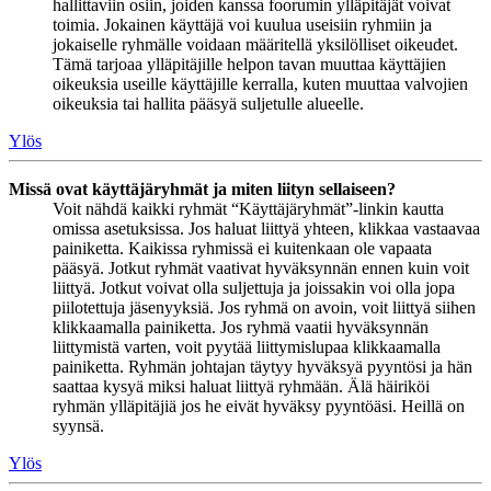
hallittaviin osiin, joiden kanssa foorumin ylläpitäjät voivat
toimia. Jokainen käyttäjä voi kuulua useisiin ryhmiin ja
jokaiselle ryhmälle voidaan määritellä yksilölliset oikeudet.
Tämä tarjoaa ylläpitäjille helpon tavan muuttaa käyttäjien
oikeuksia useille käyttäjille kerralla, kuten muuttaa valvojien
oikeuksia tai hallita pääsyä suljetulle alueelle.
Ylös
Missä ovat käyttäjäryhmät ja miten liityn sellaiseen?
Voit nähdä kaikki ryhmät “Käyttäjäryhmät”-linkin kautta
omissa asetuksissa. Jos haluat liittyä yhteen, klikkaa vastaavaa
painiketta. Kaikissa ryhmissä ei kuitenkaan ole vapaata
pääsyä. Jotkut ryhmät vaativat hyväksynnän ennen kuin voit
liittyä. Jotkut voivat olla suljettuja ja joissakin voi olla jopa
piilotettuja jäsenyyksiä. Jos ryhmä on avoin, voit liittyä siihen
klikkaamalla painiketta. Jos ryhmä vaatii hyväksynnän
liittymistä varten, voit pyytää liittymislupaa klikkaamalla
painiketta. Ryhmän johtajan täytyy hyväksyä pyyntösi ja hän
saattaa kysyä miksi haluat liittyä ryhmään. Älä häiriköi
ryhmän ylläpitäjiä jos he eivät hyväksy pyyntöäsi. Heillä on
syynsä.
Ylös