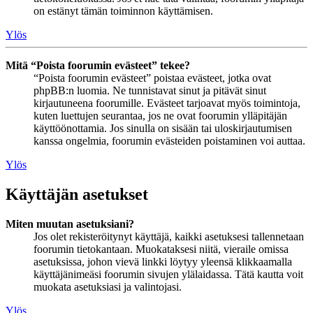
on estänyt tämän toiminnon käyttämisen.
Ylös
Mitä “Poista foorumin evästeet” tekee?
“Poista foorumin evästeet” poistaa evästeet, jotka ovat
phpBB:n luomia. Ne tunnistavat sinut ja pitävät sinut
kirjautuneena foorumille. Evästeet tarjoavat myös toimintoja,
kuten luettujen seurantaa, jos ne ovat foorumin ylläpitäjän
käyttöönottamia. Jos sinulla on sisään tai uloskirjautumisen
kanssa ongelmia, foorumin evästeiden poistaminen voi auttaa.
Ylös
Käyttäjän asetukset
Miten muutan asetuksiani?
Jos olet rekisteröitynyt käyttäjä, kaikki asetuksesi tallennetaan
foorumin tietokantaan. Muokataksesi niitä, vieraile omissa
asetuksissa, johon vievä linkki löytyy yleensä klikkaamalla
käyttäjänimeäsi foorumin sivujen ylälaidassa. Tätä kautta voit
muokata asetuksiasi ja valintojasi.
Ylös