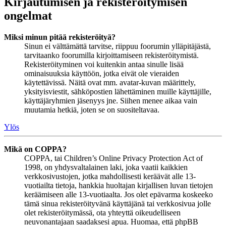
Kirjautumisen ja rekisteröitymisen
ongelmat
Miksi minun pitää rekisteröityä?
Sinun ei välttämättä tarvitse, riippuu foorumin ylläpitäjästä,
tarvitaanko foorumilla kirjoittamiseen rekisteröitymistä.
Rekisteröityminen voi kuitenkin antaa sinulle lisää
ominaisuuksia käyttöön, jotka eivät ole vieraiden
käytettävissä. Näitä ovat mm. avatar-kuvan määrittely,
yksityisviestit, sähköpostien lähettäminen muille käyttäjille,
käyttäjäryhmien jäsenyys jne. Siihen menee aikaa vain
muutamia hetkiä, joten se on suositeltavaa.
Ylös
Mikä on COPPA?
COPPA, tai Children’s Online Privacy Protection Act of
1998, on yhdysvaltalainen laki, joka vaatii kaikkien
verkkosivustojen, jotka mahdollisesti keräävät alle 13-
vuotiailta tietoja, hankkia huoltajan kirjallisen luvan tietojen
keräämiseen alle 13-vuotiaalta. Jos olet epävarma koskeeko
tämä sinua rekisteröityvänä käyttäjänä tai verkkosivua jolle
olet rekisteröitymässä, ota yhteyttä oikeudelliseen
neuvonantajaan saadaksesi apua. Huomaa, että phpBB