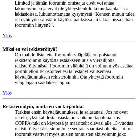
Limited ja tämän foorumin omistajat eivät voi antaa
lakineuvontaa ja eivät ole yhteyshenkilöitä minkäänlaisissa
lakiasioissa, lukuunottamatta kysymystä “Keneen minun tulee
olla yhteydessä väärinkäytöstapauksissa tai lakiasioissa tähän
foorumiin liittyen?”.
Ylös
Miksi en voi rekisteröityä?
On mahdollista, että foorumin ylläpitäjä on poistanut
rekisteröinnin käytöstä estääkseen uusia vierailijoita
rekisteröitymästä. Foorumin ylläpitäjä on voinut myös asettaa
porttikiellon IP-osoitteellesi tai estänyt valitsemasi
käyttäjätunnuksen rekisteröinnin. Ota yhteyttä foorumin
ylläpitäjään saadaksesi apua.
Ylös
Rekisteröidyin, mutta en voi kirjautua!
Tarkista ensin käyttäjätunnuksesi ja salasanasi. Jos ne ovat
oikein, yksi kahdesta asiasta on saattanut tapahtua. Jos
COPPA-tuki on käytössä ja määrittelit olevasi alle 13-vuotias
rekisteröityessäsi, sinun tulee seurata saamiasi ohjeita. Jotkut
foorumit vaativat myös uusien tunnusten aktivoinnin joko