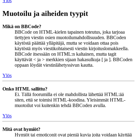
Ylös
Muotoilu ja aiheiden tyypit
Mikä on BBCode?
BBCode on HTML-kielen tapainen toteutus, joka tarjoaa
tiettyjen viestin osien muotoilumahdollisuuden. BBCoden
käytöstä päättää ylläpitäjä, mutta se voidaan ottaa pois
käytöstä myös viestikohtaisesti viestin kirjoituslomakkeella.
BBCode itsessään on HTML:n kaltainen, mutta tagit
käyttävät < ja > merkkien sijaan hakasulkuja [ ja ]. BBCoden
oppaan löydät viestinlähetyssivun kautta.
Ylös
Onko HTML sallittu?
Ei. Tällä foorumilla ei ole mahdollista lähettää HTML:ää
siten, että se toimisi HTML-koodina. Yleisimmät HTML-
muotoilut voi kuitenkin tehdä BBCoden avulla.
Ylös
Mitä ovat hymiöt?
Hymiöt tai emoticonit ovat pieniä kuvia joita voidaan käyttää