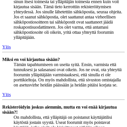
sinun itsesi toimesta tai ylläpitäjän toimesta ennen kuin voit
kirjautua sisään. Tämä tieto kerrottiin rekisteröitymisen
yhteydessä. Jos sinulle lähetettiin sähköpostia, seuraa ohjeita.
Jos et saanut sähköpostia, olet saattanut antaa virheellisen
sähköpostiosoitteen tai sähköpostit ovat saattaneet jäädä
roskapostisuodattimeen. Jos olet varma, että antamasi
sähköpostiosoite oli oikein, yritä ottaa yhteyttä foorumin
ylläpitäjään.
Ylös
Miksi en voi kirjautua sisään?
Tämän tapahtumiseen on useita syitä. Ensin, varmista että
tunnuksesi ja salasanasi ovat oikein. Jos ne ovat, ota yhteyttä
foorumin ylläpitäjään varmistaaksesi, että sinulla ei ole
porttikieltoja. On myös mahdollista, että sivuston omistajalla
on asetusvirhe heidän päässään ja heidän pitäisi korjata se.
Ylös
Rekisteröidyin joskus aiemmin, mutta en voi enää kirjautua
sisään?!
On mahdollista, että ylläpitäjä on poistanut käyttäjätilisi
käytöstä jostain syystä. Useat foorumit myös poistavat