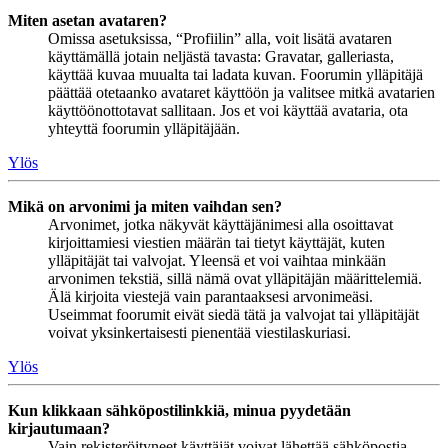
Miten asetan avataren?
Omissa asetuksissa, “Profiilin” alla, voit lisätä avataren
käyttämällä jotain neljästä tavasta: Gravatar, galleriasta,
käyttää kuvaa muualta tai ladata kuvan. Foorumin ylläpitäjä
päättää otetaanko avataret käyttöön ja valitsee mitkä avatarien
käyttöönottotavat sallitaan. Jos et voi käyttää avataria, ota
yhteyttä foorumin ylläpitäjään.
Ylös
Mikä on arvonimi ja miten vaihdan sen?
Arvonimet, jotka näkyvät käyttäjänimesi alla osoittavat
kirjoittamiesi viestien määrän tai tietyt käyttäjät, kuten
ylläpitäjät tai valvojat. Yleensä et voi vaihtaa minkään
arvonimen tekstiä, sillä nämä ovat ylläpitäjän määrittelemiä.
Älä kirjoita viestejä vain parantaaksesi arvonimeäsi.
Useimmat foorumit eivät siedä tätä ja valvojat tai ylläpitäjät
voivat yksinkertaisesti pienentää viestilaskuriasi.
Ylös
Kun klikkaan sähköpostilinkkiä, minua pyydetään
kirjautumaan?
Vain rekisteröityneet käyttäjät voivat lähettää sähköpostia