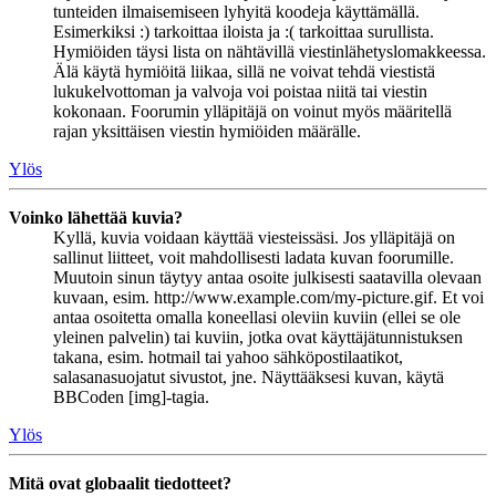
tunteiden ilmaisemiseen lyhyitä koodeja käyttämällä.
Esimerkiksi :) tarkoittaa iloista ja :( tarkoittaa surullista.
Hymiöiden täysi lista on nähtävillä viestinlähetyslomakkeessa.
Älä käytä hymiöitä liikaa, sillä ne voivat tehdä viestistä
lukukelvottoman ja valvoja voi poistaa niitä tai viestin
kokonaan. Foorumin ylläpitäjä on voinut myös määritellä
rajan yksittäisen viestin hymiöiden määrälle.
Ylös
Voinko lähettää kuvia?
Kyllä, kuvia voidaan käyttää viesteissäsi. Jos ylläpitäjä on
sallinut liitteet, voit mahdollisesti ladata kuvan foorumille.
Muutoin sinun täytyy antaa osoite julkisesti saatavilla olevaan
kuvaan, esim. http://www.example.com/my-picture.gif. Et voi
antaa osoitetta omalla koneellasi oleviin kuviin (ellei se ole
yleinen palvelin) tai kuviin, jotka ovat käyttäjätunnistuksen
takana, esim. hotmail tai yahoo sähköpostilaatikot,
salasanasuojatut sivustot, jne. Näyttääksesi kuvan, käytä
BBCoden [img]-tagia.
Ylös
Mitä ovat globaalit tiedotteet?