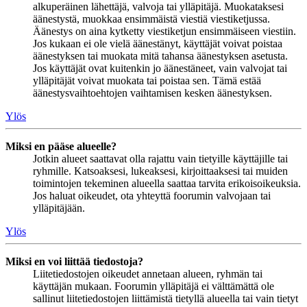
alkuperäinen lähettäjä, valvoja tai ylläpitäjä. Muokataksesi
äänestystä, muokkaa ensimmäistä viestiä viestiketjussa.
Äänestys on aina kytketty viestiketjun ensimmäiseen viestiin.
Jos kukaan ei ole vielä äänestänyt, käyttäjät voivat poistaa
äänestyksen tai muokata mitä tahansa äänestyksen asetusta.
Jos käyttäjät ovat kuitenkin jo äänestäneet, vain valvojat tai
ylläpitäjät voivat muokata tai poistaa sen. Tämä estää
äänestysvaihtoehtojen vaihtamisen kesken äänestyksen.
Ylös
Miksi en pääse alueelle?
Jotkin alueet saattavat olla rajattu vain tietyille käyttäjille tai
ryhmille. Katsoaksesi, lukeaksesi, kirjoittaaksesi tai muiden
toimintojen tekeminen alueella saattaa tarvita erikoisoikeuksia.
Jos haluat oikeudet, ota yhteyttä foorumin valvojaan tai
ylläpitäjään.
Ylös
Miksi en voi liittää tiedostoja?
Liitetiedostojen oikeudet annetaan alueen, ryhmän tai
käyttäjän mukaan. Foorumin ylläpitäjä ei välttämättä ole
sallinut liitetiedostojen liittämistä tietyllä alueella tai vain tietyt