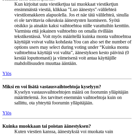
Kun kirjoitat uuta viestiketjua tai muokkaat viestiketjun
ensimmäistä viestiä, klikkaa "Luo äänestys"-välilehteä
viestilomakkeen alapuolella. Jos et näe tätä välilehteä, sinulla
ei ole tarvittavia oikeuksia äänestysten luomiseen. Syötä
otsikko ja ainakin kaksi vaihtoehtoa niille varattuihin kenttiin.
Varmista että jokainen vaihtoehto on omalla rivillään
tekstikentässä. Voit myös määritellä kuinka monta vaihtoehtoa
käyttäjät voivat valita kohdasta You can also set the number of
options users may select during voting under “Kuinka monta
vaihtoehtoa käyttäjä voi valita”, äänestyksen kesto päivinä (0
kestää loputtomasti) ja viimeisenä voit antaa käyttäjille
mahdollisuuden muuttaa ääntään.
Ylös
Miksi en voi lisätä vastausvaihtoehtoja kyselyyn?
Kyselyn vastausvaihtoehtojen määrä on foorumin ylläpitäjän
määrittelemä. Jos tarvitset enemmän vaihtoehtoja kuin on
sallittu, ota yhteyttä foorumin ylläpitäjään.
Ylös
Kuinka muokkaan tai poistan äänestyksen?
Kuten viestien kanssa, äänestyksiä voi muokata vain