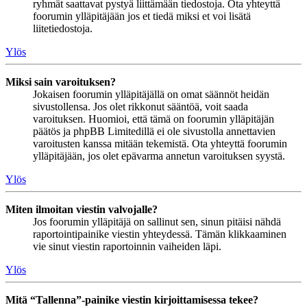
ryhmät saattavat pystyä liittämään tiedostoja. Ota yhteyttä
foorumin ylläpitäjään jos et tiedä miksi et voi lisätä
liitetiedostoja.
Ylös
Miksi sain varoituksen?
Jokaisen foorumin ylläpitäjällä on omat säännöt heidän
sivustollensa. Jos olet rikkonut sääntöä, voit saada
varoituksen. Huomioi, että tämä on foorumin ylläpitäjän
päätös ja phpBB Limitedillä ei ole sivustolla annettavien
varoitusten kanssa mitään tekemistä. Ota yhteyttä foorumin
ylläpitäjään, jos olet epävarma annetun varoituksen syystä.
Ylös
Miten ilmoitan viestin valvojalle?
Jos foorumin ylläpitäjä on sallinut sen, sinun pitäisi nähdä
raportointipainike viestin yhteydessä. Tämän klikkaaminen
vie sinut viestin raportoinnin vaiheiden läpi.
Ylös
Mitä “Tallenna”-painike viestin kirjoittamisessa tekee?