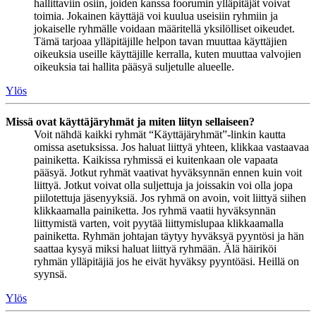
hallittaviin osiin, joiden kanssa foorumin ylläpitäjät voivat
toimia. Jokainen käyttäjä voi kuulua useisiin ryhmiin ja
jokaiselle ryhmälle voidaan määritellä yksilölliset oikeudet.
Tämä tarjoaa ylläpitäjille helpon tavan muuttaa käyttäjien
oikeuksia useille käyttäjille kerralla, kuten muuttaa valvojien
oikeuksia tai hallita pääsyä suljetulle alueelle.
Ylös
Missä ovat käyttäjäryhmät ja miten liityn sellaiseen?
Voit nähdä kaikki ryhmät “Käyttäjäryhmät”-linkin kautta
omissa asetuksissa. Jos haluat liittyä yhteen, klikkaa vastaavaa
painiketta. Kaikissa ryhmissä ei kuitenkaan ole vapaata
pääsyä. Jotkut ryhmät vaativat hyväksynnän ennen kuin voit
liittyä. Jotkut voivat olla suljettuja ja joissakin voi olla jopa
piilotettuja jäsenyyksiä. Jos ryhmä on avoin, voit liittyä siihen
klikkaamalla painiketta. Jos ryhmä vaatii hyväksynnän
liittymistä varten, voit pyytää liittymislupaa klikkaamalla
painiketta. Ryhmän johtajan täytyy hyväksyä pyyntösi ja hän
saattaa kysyä miksi haluat liittyä ryhmään. Älä häiriköi
ryhmän ylläpitäjiä jos he eivät hyväksy pyyntöäsi. Heillä on
syynsä.
Ylös