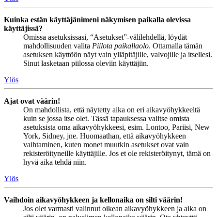
Kuinka estän käyttäjänimeni näkymisen paikalla olevissa
käyttäjissä?
Omissa asetuksissasi, “Asetukset”-välilehdellä, löydät
mahdollisuuden valita
Piilota paikallaolo
. Ottamalla tämän
asetuksen käyttöön näyt vain ylläpitäjille, valvojille ja itsellesi.
Sinut lasketaan piilossa oleviin käyttäjiin.
Ylös
Ajat ovat väärin!
On mahdollista, että näytetty aika on eri aikavyöhykkeeltä
kuin se jossa itse olet. Tässä tapauksessa valitse omista
asetuksista oma aikavyöhykkeesi, esim. Lontoo, Pariisi, New
York, Sidney, jne. Huomaathan, että aikavyöhykkeen
vaihtaminen, kuten monet muutkin asetukset ovat vain
rekisteröityneille käyttäjille. Jos et ole rekisteröitynyt, tämä on
hyvä aika tehdä niin.
Ylös
Vaihdoin aikavyöhykkeen ja kellonaika on silti väärin!
Jos olet varmasti valinnut oikean aikavyöhykkeen ja aika on