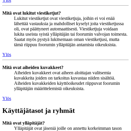
Ylös
Mitä ovat lukitut viestiketjut?
Lukitut viestiketjut ovat viestiketjuja, joihin ei voi enää
lähettää vastauksia ja mahdolliset kyselyt joita viestiketjussa
oli, ovat päättyneet automaattisesti. Viestiketjuja voidaan
lukita useista syistä ylläpitäjän tai foorumin valvojan toimesta.
Saatat myös pystyä lukitsemaan oman viestiketjusi, mutta
tämä riippuu foorumin ylläpitäjän antamista oikeuksista.
Ylös
Mitä ovat aiheiden kuvakkeet?
Aiheiden kuvakkeet ovat aiheen aloittajan valitsemia
kuvakkeita joiden on tarkoitus kuvastaa niiden sisältöä.
Aiheiden kuvakkeiden käyttöoikeudet riippuvat foorumin
ylläpitäjän määrittelemistä oikeuksista.
Ylös
Käyttäjätasot ja ryhmät
Mitä ovat ylläpitäjät?
Ylläpitäjät ovat jäseniä joille on annettu korkeimman tason