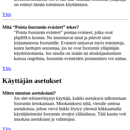
on estänyt tämän toiminnon käyttämisen.
Ylös
Mitä “Poista foorumin evästeet” tekee?
“Poista foorumin evästeet” poistaa evästeet, jotka ovat
phpBB:n luomia. Ne tunnistavat sinut ja pitävät sinut
kirjautuneena foorumille. Evästeet tarjoavat myös toimintoja,
kuten luettujen seurantaa, jos ne ovat foorumin ylläpitäjän
käyttöönottamia. Jos sinulla on sisään tai uloskirjautumisen
kanssa ongelmia, foorumin evästeiden poistaminen voi auttaa.
Ylös
Käyttäjän asetukset
Miten muutan asetuksiani?
Jos olet rekisteröitynyt käyttäjä, kaikki asetuksesi tallennetaan
foorumin tietokantaan. Muokataksesi niitä, vieraile omissa
asetuksissa, johon vievä linkki löytyy yleensä klikkaamalla
käyttäjänimeäsi foorumin sivujen ylälaidassa. Tätä kautta voit
muokata asetuksiasi ja valintojasi.
Ylös