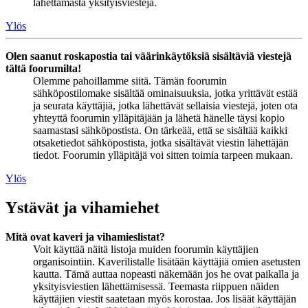
lähettämästä yksityisviestejä.
Ylös
Olen saanut roskapostia tai väärinkäytöksiä sisältäviä viestejä
tältä foorumilta!
Olemme pahoillamme siitä. Tämän foorumin
sähköpostilomake sisältää ominaisuuksia, jotka yrittävät estää
ja seurata käyttäjiä, jotka lähettävät sellaisia viestejä, joten ota
yhteyttä foorumin ylläpitäjään ja lähetä hänelle täysi kopio
saamastasi sähköpostista. On tärkeää, että se sisältää kaikki
otsaketiedot sähköpostista, jotka sisältävät viestin lähettäjän
tiedot. Foorumin ylläpitäjä voi sitten toimia tarpeen mukaan.
Ylös
Ystävät ja vihamiehet
Mitä ovat kaveri ja vihamieslistat?
Voit käyttää näitä listoja muiden foorumin käyttäjien
organisointiin. Kaverilistalle lisätään käyttäjiä omien asetusten
kautta. Tämä auttaa nopeasti näkemään jos he ovat paikalla ja
yksityisviestien lähettämisessä. Teemasta riippuen näiden
käyttäjien viestit saatetaan myös korostaa. Jos lisäät käyttäjän