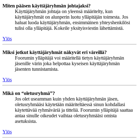
Miten pääsen käyttäjäryhmän johtajaksi?
Käyttäjäryhmän johtaja on yleensä määritelty, kun
käyttäjäryhmät on alunperin luotu ylläpitäjän toimesta. Jos
haluat luoda käyttäjäryhmän, ensimmäinen yhteyshenkilösi
tulisi olla ylläpitäjä. Kokeile yksityisviestin lähettämistä.
Ylös
Miksi jotkut käyttäjäryhmät näkyvät eri väreillä?
Foorumin ylläpitäjä voi määritellä tietyn käyttäjäryhmän
jäsenille värin joka helpottaa kyseisen käyttäjäryhmän
jäsenten tunnistamista.
Ylös
Mikä on “oletusryhmä”?
Jos olet useamman kuin yhden käyttäjäryhmän jäsen,
oletusryhmääsi käytetään määriteltäessä sinun kohdallasi
käytettävää ryhmäväriä ja titteliä. Foorumin ylläpitäjä saattaa
antaa sinulle oikeudet vaihtaa oletusryhmääsi omista
asetuksista.
Ylös