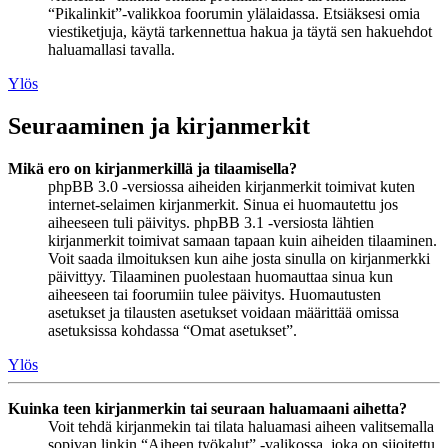
“Pikalinkit”-valikkoa foorumin ylälaidassa. Etsiäksesi omia
viestiketjuja, käytä tarkennettua hakua ja täytä sen hakuehdot
haluamallasi tavalla.
Ylös
Seuraaminen ja kirjanmerkit
Mikä ero on kirjanmerkillä ja tilaamisella?
phpBB 3.0 -versiossa aiheiden kirjanmerkit toimivat kuten
internet-selaimen kirjanmerkit. Sinua ei huomautettu jos
aiheeseen tuli päivitys. phpBB 3.1 -versiosta lähtien
kirjanmerkit toimivat samaan tapaan kuin aiheiden tilaaminen.
Voit saada ilmoituksen kun aihe josta sinulla on kirjanmerkki
päivittyy. Tilaaminen puolestaan huomauttaa sinua kun
aiheeseen tai foorumiin tulee päivitys. Huomautusten
asetukset ja tilausten asetukset voidaan määrittää omissa
asetuksissa kohdassa “Omat asetukset”.
Ylös
Kuinka teen kirjanmerkin tai seuraan haluamaani aihetta?
Voit tehdä kirjanmekin tai tilata haluamasi aiheen valitsemalla
sopivan linkin “Aiheen työkalut” -valikossa, joka on sijoitettu