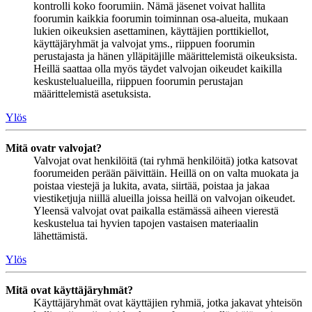
kontrolli koko foorumiin. Nämä jäsenet voivat hallita
foorumin kaikkia foorumin toiminnan osa-alueita, mukaan
lukien oikeuksien asettaminen, käyttäjien porttikiellot,
käyttäjäryhmät ja valvojat yms., riippuen foorumin
perustajasta ja hänen ylläpitäjille määrittelemistä oikeuksista.
Heillä saattaa olla myös täydet valvojan oikeudet kaikilla
keskustelualueilla, riippuen foorumin perustajan
määrittelemistä asetuksista.
Ylös
Mitä ovatr valvojat?
Valvojat ovat henkilöitä (tai ryhmä henkilöitä) jotka katsovat
foorumeiden perään päivittäin. Heillä on on valta muokata ja
poistaa viestejä ja lukita, avata, siirtää, poistaa ja jakaa
viestiketjuja niillä alueilla joissa heillä on valvojan oikeudet.
Yleensä valvojat ovat paikalla estämässä aiheen vierestä
keskustelua tai hyvien tapojen vastaisen materiaalin
lähettämistä.
Ylös
Mitä ovat käyttäjäryhmät?
Käyttäjäryhmät ovat käyttäjien ryhmiä, jotka jakavat yhteisön