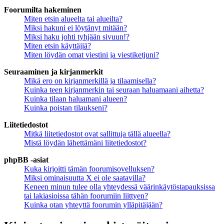
Foorumilta hakeminen
Miten etsin alueelta tai alueilta?
Miksi hakuni ei löytänyt mitään?
Miksi haku johti tyhjään sivuun!?
Miten etsin käyttäjiä?
Miten löydän omat viestini ja viestiketjuni?
Seuraaminen ja kirjanmerkit
Mikä ero on kirjanmerkillä ja tilaamisella?
Kuinka teen kirjanmerkin tai seuraan haluamaani aihetta?
Kuinka tilaan haluamani alueen?
Kuinka poistan tilaukseni?
Liitetiedostot
Mitkä liitetiedostot ovat sallittuja tällä alueella?
Mistä löydän lähettämäni liitetiedostot?
phpBB -asiat
Kuka kirjoitti tämän foorumisovelluksen?
Miksi ominaisuutta X ei ole saatavilla?
Keneen minun tulee olla yhteydessä väärinkäytöstapauksissa
tai lakiasioissa tähän foorumiin liittyen?
Kuinka otan yhteyttä foorumin ylläpitäjään?