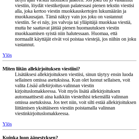
viestiin, löydät viestiketjuun palatessasi pienen tekstin viestisi
alla, joka kertoo viestin muokkauskertojen lukumäärän ja
muokkausajan. Tämä näkyy vain jos joku on vastannut
viestiin. Se ei näy, jos valvoja tai ylläpitäjä muokkaa viestiä,
mutta he saattavat jättää pienen huomautuksen viestin
muokkaamisen syistä niin halutessaan. Huomaa, että
normaalit käyttäjät eivät voi poistaa viestejä, jos niihin on joku
vastannut.
Ylös
Miten liitän allekirjoituksen viestiini?
Lisätäksesi allekirjoituksen viestiisi, sinun täytyy ensin luoda
sellainen omissa asetuksissa. Kun olet luonut sellaisen, voit
valita
Lisää allekirjoitus
-valinnan viestin
kirjoituslomakkeessa. Voit myös lisätä allekirjoituksen
automaattisesti aina kaikkiin viesteihisi tekemällä valinnan
omissa asetuksissa. Jos teet niin, voit silti estää allekirjoituksen
liittämisen yksittäiseen viestiin poistamalla valinnan
viestinkirjoituslomakkeessa.
Ylös
Kuinka luon äänestyksen?