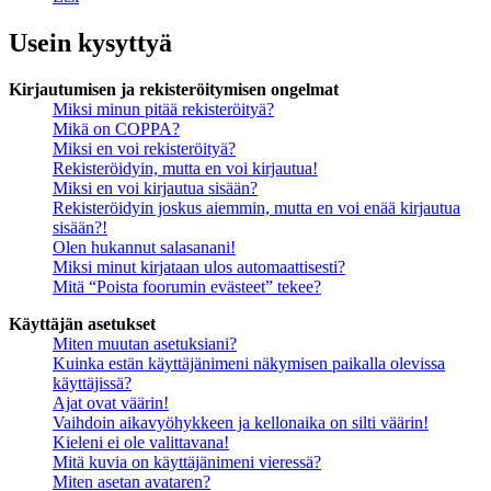
Usein kysyttyä
Kirjautumisen ja rekisteröitymisen ongelmat
Miksi minun pitää rekisteröityä?
Mikä on COPPA?
Miksi en voi rekisteröityä?
Rekisteröidyin, mutta en voi kirjautua!
Miksi en voi kirjautua sisään?
Rekisteröidyin joskus aiemmin, mutta en voi enää kirjautua
sisään?!
Olen hukannut salasanani!
Miksi minut kirjataan ulos automaattisesti?
Mitä “Poista foorumin evästeet” tekee?
Käyttäjän asetukset
Miten muutan asetuksiani?
Kuinka estän käyttäjänimeni näkymisen paikalla olevissa
käyttäjissä?
Ajat ovat väärin!
Vaihdoin aikavyöhykkeen ja kellonaika on silti väärin!
Kieleni ei ole valittavana!
Mitä kuvia on käyttäjänimeni vieressä?
Miten asetan avataren?