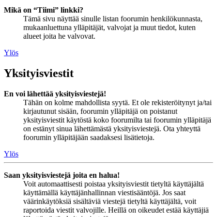
Mikä on “Tiimi” linkki?
Tämä sivu näyttää sinulle listan foorumin henkilökunnasta,
mukaanluettuna ylläpitäjät, valvojat ja muut tiedot, kuten
alueet joita he valvovat.
Ylös
Yksityisviestit
En voi lähettää yksityisviestejä!
Tähän on kolme mahdollista syytä. Et ole rekisteröitynyt ja/tai
kirjautunut sisään, foorumin ylläpitäjä on poistanut
yksityisviestit käytöstä koko foorumilta tai foorumin ylläpitäjä
on estänyt sinua lähettämästä yksityisviestejä. Ota yhteyttä
foorumin ylläpitäjään saadaksesi lisätietoja.
Ylös
Saan yksityisviestejä joita en halua!
Voit automaattisesti poistaa yksityisviestit tietyltä käyttäjältä
käyttämällä käyttäjänhallinnan viestisääntöjä. Jos saat
väärinkäytöksiä sisältäviä viestejä tietyltä käyttäjältä, voit
raportoida viestit valvojille. Heillä on oikeudet estää käyttäjiä