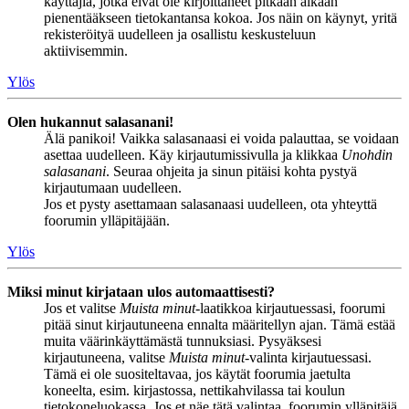
käyttäjiä, jotka eivät ole kirjoittaneet pitkään aikaan
pienentääkseen tietokantansa kokoa. Jos näin on käynyt, yritä
rekisteröityä uudelleen ja osallistu keskusteluun
aktiivisemmin.
Ylös
Olen hukannut salasanani!
Älä panikoi! Vaikka salasanaasi ei voida palauttaa, se voidaan
asettaa uudelleen. Käy kirjautumissivulla ja klikkaa
Unohdin
salasanani
. Seuraa ohjeita ja sinun pitäisi kohta pystyä
kirjautumaan uudelleen.
Jos et pysty asettamaan salasanaasi uudelleen, ota yhteyttä
foorumin ylläpitäjään.
Ylös
Miksi minut kirjataan ulos automaattisesti?
Jos et valitse
Muista minut
-laatikkoa kirjautuessasi, foorumi
pitää sinut kirjautuneena ennalta määritellyn ajan. Tämä estää
muita väärinkäyttämästä tunnuksiasi. Pysyäksesi
kirjautuneena, valitse
Muista minut
-valinta kirjautuessasi.
Tämä ei ole suositeltavaa, jos käytät foorumia jaetulta
koneelta, esim. kirjastossa, nettikahvilassa tai koulun
tietokoneluokassa. Jos et näe tätä valintaa, foorumin ylläpitäjä