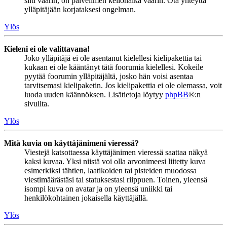
silti väärin, on palvelimen kellonaika väärin. Ota yhteyttä
ylläpitäjään korjataksesi ongelman.
Ylös
Kieleni ei ole valittavana!
Joko ylläpitäjä ei ole asentanut kielellesi kielipakettia tai
kukaan ei ole kääntänyt tätä foorumia kielellesi. Kokeile
pyytää foorumin ylläpitäjältä, josko hän voisi asentaa
tarvitsemasi kielipaketin. Jos kielipakettia ei ole olemassa, voit
luoda uuden käännöksen. Lisätietoja löytyy
phpBB
®:n
sivuilta.
Ylös
Mitä kuvia on käyttäjänimeni vieressä?
Viestejä katsottaessa käyttäjänimen vieressä saattaa näkyä
kaksi kuvaa. Yksi niistä voi olla arvonimeesi liitetty kuva
esimerkiksi tähtien, laatikoiden tai pisteiden muodossa
viestimäärästäsi tai statuksestasi riippuen. Toinen, yleensä
isompi kuva on avatar ja on yleensä uniikki tai
henkilökohtainen jokaisella käyttäjällä.
Ylös