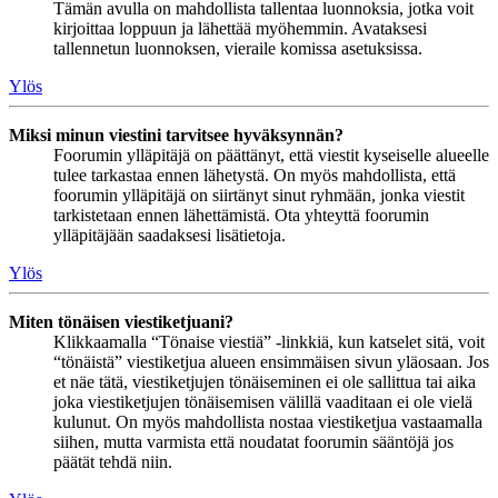
Tämän avulla on mahdollista tallentaa luonnoksia, jotka voit
kirjoittaa loppuun ja lähettää myöhemmin. Avataksesi
tallennetun luonnoksen, vieraile komissa asetuksissa.
Ylös
Miksi minun viestini tarvitsee hyväksynnän?
Foorumin ylläpitäjä on päättänyt, että viestit kyseiselle alueelle
tulee tarkastaa ennen lähetystä. On myös mahdollista, että
foorumin ylläpitäjä on siirtänyt sinut ryhmään, jonka viestit
tarkistetaan ennen lähettämistä. Ota yhteyttä foorumin
ylläpitäjään saadaksesi lisätietoja.
Ylös
Miten tönäisen viestiketjuani?
Klikkaamalla “Tönaise viestiä” -linkkiä, kun katselet sitä, voit
“tönäistä” viestiketjua alueen ensimmäisen sivun yläosaan. Jos
et näe tätä, viestiketjujen tönäiseminen ei ole sallittua tai aika
joka viestiketjujen tönäisemisen välillä vaaditaan ei ole vielä
kulunut. On myös mahdollista nostaa viestiketjua vastaamalla
siihen, mutta varmista että noudatat foorumin sääntöjä jos
päätät tehdä niin.