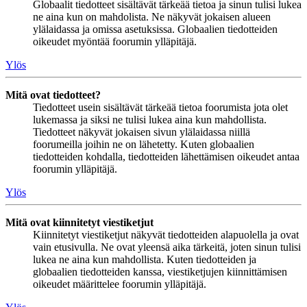
Globaalit tiedotteet sisältävät tärkeää tietoa ja sinun tulisi lukea
ne aina kun on mahdolista. Ne näkyvät jokaisen alueen
ylälaidassa ja omissa asetuksissa. Globaalien tiedotteiden
oikeudet myöntää foorumin ylläpitäjä.
Ylös
Mitä ovat tiedotteet?
Tiedotteet usein sisältävät tärkeää tietoa foorumista jota olet
lukemassa ja siksi ne tulisi lukea aina kun mahdollista.
Tiedotteet näkyvät jokaisen sivun ylälaidassa niillä
foorumeilla joihin ne on lähetetty. Kuten globaalien
tiedotteiden kohdalla, tiedotteiden lähettämisen oikeudet antaa
foorumin ylläpitäjä.
Ylös
Mitä ovat kiinnitetyt viestiketjut
Kiinnitetyt viestiketjut näkyvät tiedotteiden alapuolella ja ovat
vain etusivulla. Ne ovat yleensä aika tärkeitä, joten sinun tulisi
lukea ne aina kun mahdollista. Kuten tiedotteiden ja
globaalien tiedotteiden kanssa, viestiketjujen kiinnittämisen
oikeudet määrittelee foorumin ylläpitäjä.