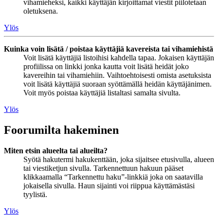
vihamieheksi, kaikki käyttäjän kirjoittamat viestit piilotetaan
oletuksena.
Ylös
Kuinka voin lisätä / poistaa käyttäjiä kavereista tai vihamiehistä
Voit lisätä käyttäjiä listoihisi kahdella tapaa. Jokaisen käyttäjän
profiilissa on linkki jonka kautta voit lisätä heidät joko
kavereihin tai vihamiehiin. Vaihtoehtoisesti omista asetuksista
voit lisätä käyttäjiä suoraan syöttämällä heidän käyttäjänimen.
Voit myös poistaa käyttäjiä listaltasi samalta sivulta.
Ylös
Foorumilta hakeminen
Miten etsin alueelta tai alueilta?
Syötä hakutermi hakukenttään, joka sijaitsee etusivulla, alueen
tai viestiketjun sivulla. Tarkennettuun hakuun pääset
klikkaamalla “Tarkennettu haku”-linkkiä joka on saatavilla
jokaisella sivulla. Haun sijainti voi riippua käyttämästäsi
tyylistä.
Ylös