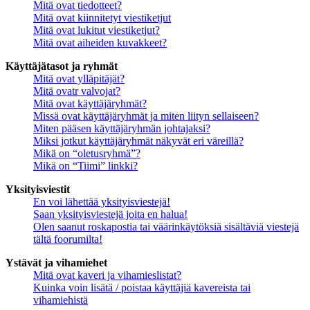
Mitä ovat tiedotteet?
Mitä ovat kiinnitetyt viestiketjut
Mitä ovat lukitut viestiketjut?
Mitä ovat aiheiden kuvakkeet?
Käyttäjätasot ja ryhmät
Mitä ovat ylläpitäjät?
Mitä ovatr valvojat?
Mitä ovat käyttäjäryhmät?
Missä ovat käyttäjäryhmät ja miten liityn sellaiseen?
Miten pääsen käyttäjäryhmän johtajaksi?
Miksi jotkut käyttäjäryhmät näkyvät eri väreillä?
Mikä on “oletusryhmä”?
Mikä on “Tiimi” linkki?
Yksityisviestit
En voi lähettää yksityisviestejä!
Saan yksityisviestejä joita en halua!
Olen saanut roskapostia tai väärinkäytöksiä sisältäviä viestejä
tältä foorumilta!
Ystävät ja vihamiehet
Mitä ovat kaveri ja vihamieslistat?
Kuinka voin lisätä / poistaa käyttäjiä kavereista tai
vihamiehistä