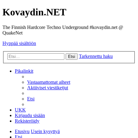
Kovaydin.NET
The Finnish Hardcore Techno Underground #kovaydin.net @
QuakeNet
Hyppää sisältöön
Tarkennettu haku
Etsi
Pikalinkit
Vastaamattomat aiheet
Aktiiviset viestiketjut
Etsi
UKK
Kirjaudu sisään
Rekisteröidy
Etusivu
Usein kysyttyä
Etsi