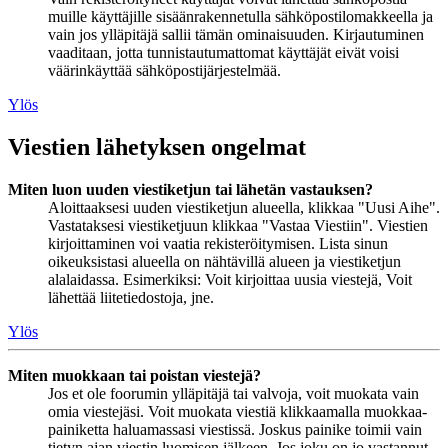
muille käyttäjille sisäänrakennetulla sähköpostilomakkeella ja
vain jos ylläpitäjä sallii tämän ominaisuuden. Kirjautuminen
vaaditaan, jotta tunnistautumattomat käyttäjät eivät voisi
väärinkäyttää sähköpostijärjestelmää.
Ylös
Viestien lähetyksen ongelmat
Miten luon uuden viestiketjun tai lähetän vastauksen?
Aloittaaksesi uuden viestiketjun alueella, klikkaa "Uusi Aihe".
Vastataksesi viestiketjuun klikkaa "Vastaa Viestiin". Viestien
kirjoittaminen voi vaatia rekisteröitymisen. Lista sinun
oikeuksistasi alueella on nähtävillä alueen ja viestiketjun
alalaidassa. Esimerkiksi: Voit kirjoittaa uusia viestejä, Voit
lähettää liitetiedostoja, jne.
Ylös
Miten muokkaan tai poistan viestejä?
Jos et ole foorumin ylläpitäjä tai valvoja, voit muokata vain
omia viestejäsi. Voit muokata viestiä klikkaamalla muokkaa-
painiketta haluamassasi viestissä. Joskus painike toimii vain
tietyn ajan viestin luomisen jälkeen. Jos joku on jo vastannut