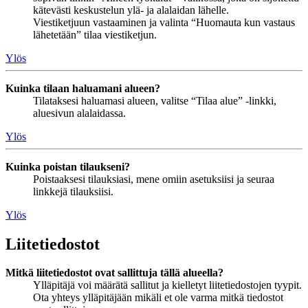
kätevästi keskustelun ylä- ja alalaidan lähelle.
Viestiketjuun vastaaminen ja valinta “Huomauta kun vastaus
lähetetään” tilaa viestiketjun.
Ylös
Kuinka tilaan haluamani alueen?
Tilataksesi haluamasi alueen, valitse “Tilaa alue” -linkki,
aluesivun alalaidassa.
Ylös
Kuinka poistan tilaukseni?
Poistaaksesi tilauksiasi, mene omiin asetuksiisi ja seuraa
linkkejä tilauksiisi.
Ylös
Liitetiedostot
Mitkä liitetiedostot ovat sallittuja tällä alueella?
Ylläpitäjä voi määrätä sallitut ja kielletyt liitetiedostojen tyypit.
Ota yhteys ylläpitäjään mikäli et ole varma mitkä tiedostot