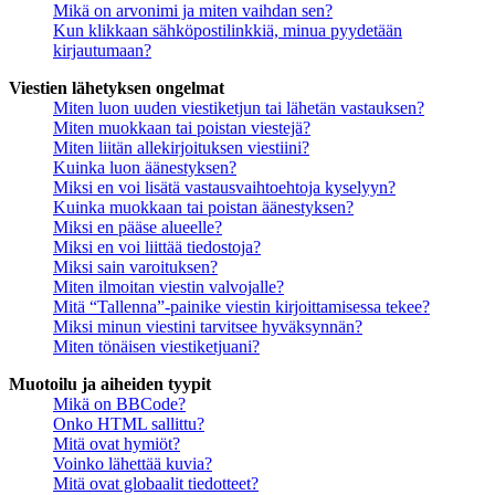
Mikä on arvonimi ja miten vaihdan sen?
Kun klikkaan sähköpostilinkkiä, minua pyydetään
kirjautumaan?
Viestien lähetyksen ongelmat
Miten luon uuden viestiketjun tai lähetän vastauksen?
Miten muokkaan tai poistan viestejä?
Miten liitän allekirjoituksen viestiini?
Kuinka luon äänestyksen?
Miksi en voi lisätä vastausvaihtoehtoja kyselyyn?
Kuinka muokkaan tai poistan äänestyksen?
Miksi en pääse alueelle?
Miksi en voi liittää tiedostoja?
Miksi sain varoituksen?
Miten ilmoitan viestin valvojalle?
Mitä “Tallenna”-painike viestin kirjoittamisessa tekee?
Miksi minun viestini tarvitsee hyväksynnän?
Miten tönäisen viestiketjuani?
Muotoilu ja aiheiden tyypit
Mikä on BBCode?
Onko HTML sallittu?
Mitä ovat hymiöt?
Voinko lähettää kuvia?
Mitä ovat globaalit tiedotteet?