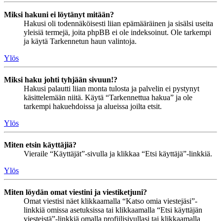
Miksi hakuni ei löytänyt mitään?
Hakusi oli todennäköisesti liian epämääräinen ja sisälsi useita
yleisiä termejä, joita phpBB ei ole indeksoinut. Ole tarkempi
ja käytä Tarkennetun haun valintoja.
Ylös
Miksi haku johti tyhjään sivuun!?
Hakusi palautti liian monta tulosta ja palvelin ei pystynyt
käsittelemään niitä. Käytä “Tarkennettua hakua” ja ole
tarkempi hakuehdoissa ja alueissa joilta etsit.
Ylös
Miten etsin käyttäjiä?
Vieraile “Käyttäjät”-sivulla ja klikkaa “Etsi käyttäjä”-linkkiä.
Ylös
Miten löydän omat viestini ja viestiketjuni?
Omat viestisi näet klikkaamalla “Katso omia viestejäsi”-
linkkiä omissa asetuksissa tai klikkaamalla “Etsi käyttäjän
viesteistä”-linkkiä omalla profiilisivullasi tai klikkaamalla