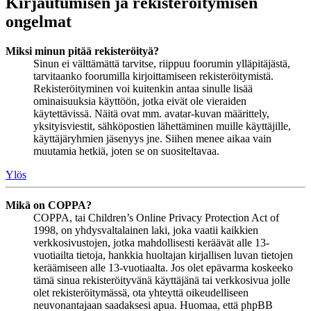
Kirjautumisen ja rekisteröitymisen
ongelmat
Miksi minun pitää rekisteröityä?
Sinun ei välttämättä tarvitse, riippuu foorumin ylläpitäjästä,
tarvitaanko foorumilla kirjoittamiseen rekisteröitymistä.
Rekisteröityminen voi kuitenkin antaa sinulle lisää
ominaisuuksia käyttöön, jotka eivät ole vieraiden
käytettävissä. Näitä ovat mm. avatar-kuvan määrittely,
yksityisviestit, sähköpostien lähettäminen muille käyttäjille,
käyttäjäryhmien jäsenyys jne. Siihen menee aikaa vain
muutamia hetkiä, joten se on suositeltavaa.
Ylös
Mikä on COPPA?
COPPA, tai Children’s Online Privacy Protection Act of
1998, on yhdysvaltalainen laki, joka vaatii kaikkien
verkkosivustojen, jotka mahdollisesti keräävät alle 13-
vuotiailta tietoja, hankkia huoltajan kirjallisen luvan tietojen
keräämiseen alle 13-vuotiaalta. Jos olet epävarma koskeeko
tämä sinua rekisteröityvänä käyttäjänä tai verkkosivua jolle
olet rekisteröitymässä, ota yhteyttä oikeudelliseen
neuvonantajaan saadaksesi apua. Huomaa, että phpBB