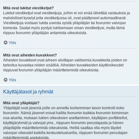
Mitä ovat lukitut viestiketjut?
Lukitut viestiketjut ovat viestiketjuja, joihin ei voi enää lähettää vastauksia ja
mahdolliset kyselyt joita viestiketjussa oli, ovat päättyneet automaattisesti.
Viestiketjuja voidaan lukita useista syistä ylläpitäjän tai foorumin valvojan
toimesta. Saatat myös pystyä lukitsemaan oman viestiketjusi, mutta tämä
riippuu foorumin ylläpitäjän antamista oikeuksista.
Ylös
Mitä ovat aiheiden kuvakkeet?
Aiheiden kuvakkeet ovat aiheen aloittajan valitsemia kuvakkeita joiden on
tarkoitus kuvastaa niiden sisältöä. Aiheiden kuvakkeiden käyttöoikeudet
riippuvat foorumin ylläpitäjän määrittelemistä oikeuksista.
Ylös
Käyttäjätasot ja ryhmät
Mitä ovat ylläpitäjät?
Ylläpitäjät ovat jäseniä joille on annettu korkeimman tason kontrolli koko
foorumiin. Nämä jäsenet voivat hallita foorumin kaikkia foorumin toiminnan
osa-alueita, mukaan lukien oikeuksien asettaminen, käyttäjien porttikiellot,
käyttäjäryhmät ja valvojat yms., riippuen foorumin perustajasta ja hänen
ylläpitäjille määrittelemistä oikeuksista. Heillä saattaa olla myös täydet
valvojan oikeudet kaikilla keskustelualueilla, riippuen foorumin perustajan
määrittelemistä asetuksista.