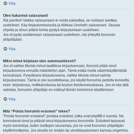
Ylös
Olen hukannut salasanani!
Älä panikoi! Vaikka salasanaasi ei voida palauttaa, se voidaan asettaa
uudelleen. Käy kirjautumissivulla ja klikkaa
Unohdin salasanani
. Seuraa
ohjeita ja sinun pitäisi kohta pystyä kirjautumaan uudelleen.
Jos et pysty asettamaan salasanaasi uudelleen, ota yhteyttä foorumin
ylläpitäjään.
Ylös
Miksi minut kirjataan ulos automaattisesti?
Jos et valitse
Muista minut
-laatikkoa kirjautuessasi, foorumi pitää sinut
kirjautuneena ennalta määritellyn ajan. Tämä estää muita väärinkäyttämästä
tunnuksiasi. Pysyäksesi kirjautuneena, valitse
Muista minut
-valinta
kirjautuessasi. Tämä ei ole suositeltavaa, jos käytät foorumia jaetulta koneelta,
esim. kirjastossa, nettikahvilassa tai koulun tietokoneluokassa. Jos et näe tätä
valintaa, foorumin ylläpitäjä on estänyt tämän toiminnon käyttämisen.
Ylös
Mitä “Poista foorumin evästeet” tekee?
“Poista foorumin evästeet” poistaa evästeet, jotka ovat phpBB:n luomia. Ne
tunnistavat sinut ja pitävät sinut kirjautuneena foorumille. Evästeet tarjoavat
myös toimintoja, kuten luettujen seurantaa, jos ne ovat foorumin ylläpitäjän
käyttöönottamia. Jos sinulla on sisään tai uloskirjautumisen kanssa ongelmia,