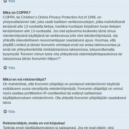
Ylös
Mikä on COPPA?
COPPA, tai Children’s Online Privacy Protection Act of 1998, on
yhdysvaltalainen laki, joka vaatii kaikkien verkkosivustojen, jotka mahdollisesti
keräävät alle 13-vuotiailta tietoja, hankkia huoltajan kirjallisen luvan tietojen
keräämiseen alle 13-vuotiaalta. Jos olet epävarma koskeeko tämä sinua
rekisteröityvänä käyttäjänä tai verkkosivua jolle olet rekisteröitymässä, ota
yhteyttä oikeudelliseen neuvonantajaan saadaksesi apua. Huomaa, että
phpBB Limited ja tämän foorumin omistajat eivät voi antaa lakineuvontaa ja
eivät ole yhteyshenkilöitä minkäänlaisissa lakiasioissa, lukuunottamatta
kysymystä “Keneen minun tulee olla yhteydessä väärinkäytöstapauksissa tai
lakiasioissa tähän foorumiin liittyen?”.
Ylös
Miksi en voi rekisteröityä?
On mahdollista, että foorumin ylläpitäjä on poistanut rekisteröinnin käytöstä
estääkseen uusia vierailijoita rekisteröitymästä. Foorumin ylläpitäjä on voinut
myös asettaa porttikiellon IP-osoitteellesi tai estänyt valitsemasi
käyttäjätunnuksen rekisteröinnin. Ota yhteyttä foorumin ylläpitäjään saadaksesi
apua.
Ylös
Rekisteröidyin, mutta en voi kirjautua!
Tarkista ensin käyttäjätunnuksesi ja salasanasi. Jos ne ovat oikein, yksi