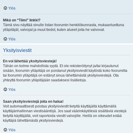
Ylös
Mikä on “Tiimi” linkki?
Tämä sivu näyttää sinulle listan foorumin henkilökunnasta, mukaanluettuna
ylläpitäjät, valvojat ja muut tiedot, kuten alueet joita he valvovat.
Ylös
Yksityisviestit
En voi lähettää yksityisviestejä!
Tähän on kolme mahdollista syytä. Et ole rekisteröitynyt ja/tai kirjautunut
sisään, foorumin ylläpitäjä on poistanut yksityisviestit käytöstä koko foorumilta
tai foorumin ylläpitäjä on estänyt sinua lähettämästä yksityisviestejä. Ota
yhteyttä foorumin ylläpitäjään saadaksesi lisätietoja.
Ylös
Saan yksityisviestejä joita en halua!
Voit automaattisesti poistaa yksityisviestit tietyltä käyttäjältä käyttämällä
käyttäjänhallinnan viestisääntöjä. Jos saat väärinkäytöksiä sisältäviä viestejä
tietyltä käyttäjältä, voit raportoida viestit valvojille. Heillä on oikeudet estää
käyttäjiä lähettämästä yksityisviestejä.
Ylös