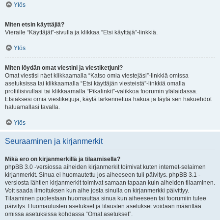
Ylös
Miten etsin käyttäjiä?
Vieraile “Käyttäjät”-sivulla ja klikkaa “Etsi käyttäjä”-linkkiä.
Ylös
Miten löydän omat viestini ja viestiketjuni?
Omat viestisi näet klikkaamalla “Katso omia viestejäsi”-linkkiä omissa
asetuksissa tai klikkaamalla “Etsi käyttäjän viesteistä”-linkkiä omalla
profiilisivullasi tai klikkaamalla “Pikalinkit”-valikkoa foorumin ylälaidassa.
Etsiäksesi omia viestiketjuja, käytä tarkennettua hakua ja täytä sen hakuehdot
haluamallasi tavalla.
Ylös
Seuraaminen ja kirjanmerkit
Mikä ero on kirjanmerkillä ja tilaamisella?
phpBB 3.0 -versiossa aiheiden kirjanmerkit toimivat kuten internet-selaimen
kirjanmerkit. Sinua ei huomautettu jos aiheeseen tuli päivitys. phpBB 3.1 -
versiosta lähtien kirjanmerkit toimivat samaan tapaan kuin aiheiden tilaaminen.
Voit saada ilmoituksen kun aihe josta sinulla on kirjanmerkki päivittyy.
Tilaaminen puolestaan huomauttaa sinua kun aiheeseen tai foorumiin tulee
päivitys. Huomautusten asetukset ja tilausten asetukset voidaan määrittää
omissa asetuksissa kohdassa “Omat asetukset”.