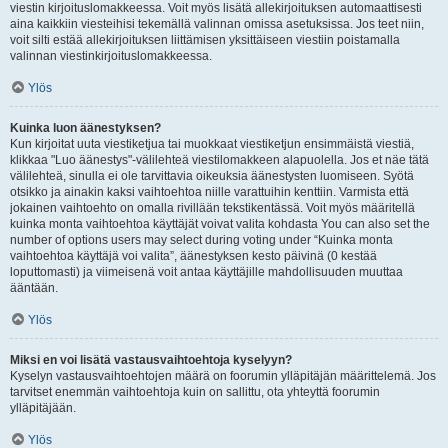
viestin kirjoituslomakkeessa. Voit myös lisätä allekirjoituksen automaattisesti
aina kaikkiin viesteihisi tekemällä valinnan omissa asetuksissa. Jos teet niin,
voit silti estää allekirjoituksen liittämisen yksittäiseen viestiin poistamalla
valinnan viestinkirjoituslomakkeessa.
Ylös
Kuinka luon äänestyksen?
Kun kirjoitat uuta viestiketjua tai muokkaat viestiketjun ensimmäistä viestiä,
klikkaa "Luo äänestys"-välilehteä viestilomakkeen alapuolella. Jos et näe tätä
välilehteä, sinulla ei ole tarvittavia oikeuksia äänestysten luomiseen. Syötä
otsikko ja ainakin kaksi vaihtoehtoa niille varattuihin kenttiin. Varmista että
jokainen vaihtoehto on omalla rivillään tekstikentässä. Voit myös määritellä
kuinka monta vaihtoehtoa käyttäjät voivat valita kohdasta You can also set the
number of options users may select during voting under “Kuinka monta
vaihtoehtoa käyttäjä voi valita”, äänestyksen kesto päivinä (0 kestää
loputtomasti) ja viimeisenä voit antaa käyttäjille mahdollisuuden muuttaa
ääntään.
Ylös
Miksi en voi lisätä vastausvaihtoehtoja kyselyyn?
Kyselyn vastausvaihtoehtojen määrä on foorumin ylläpitäjän määrittelemä. Jos
tarvitset enemmän vaihtoehtoja kuin on sallittu, ota yhteyttä foorumin
ylläpitäjään.
Ylös