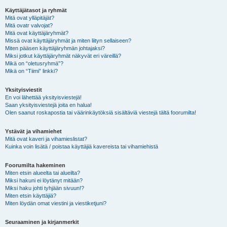
Käyttäjätasot ja ryhmät
Mitä ovat ylläpitäjät?
Mitä ovatr valvojat?
Mitä ovat käyttäjäryhmät?
Missä ovat käyttäjäryhmät ja miten liityn sellaiseen?
Miten pääsen käyttäjäryhmän johtajaksi?
Miksi jotkut käyttäjäryhmät näkyvät eri väreillä?
Mikä on “oletusryhmä”?
Mikä on “Tiimi” linkki?
Yksityisviestit
En voi lähettää yksityisviestejä!
Saan yksityisviestejä joita en halua!
Olen saanut roskapostia tai väärinkäytöksiä sisältäviä viestejä tältä foorumilta!
Ystävät ja vihamiehet
Mitä ovat kaveri ja vihamieslistat?
Kuinka voin lisätä / poistaa käyttäjiä kavereista tai vihamiehistä
Foorumilta hakeminen
Miten etsin alueelta tai alueilta?
Miksi hakuni ei löytänyt mitään?
Miksi haku johti tyhjään sivuun!?
Miten etsin käyttäjiä?
Miten löydän omat viestini ja viestiketjuni?
Seuraaminen ja kirjanmerkit