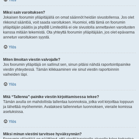
Ylös
Miksi sain varoituksen?
Jokaisen foorumin ylläpitäjällä on omat säännöt heidän sivustollensa. Jos olet
rikkonut sääntöä, voit saada varoituksen. Huomioi, että tämä on foorumin
ylläpitäjän päätös ja phpBB Limitedillä ei ole sivustolla annettavien varoitusten
kanssa mitään tekemistä. Ota yhteyttä foorumin ylläpitäjään, jos olet epävarma
annetun varoituksen syystä.
Ylös
Miten ilmoitan viestin valvojalle?
Jos foorumin ylläpitäjä on sallinut sen, sinun pitäisi nähdä raportointipainike
viestin yhteydessä. Tämän klikkaaminen vie sinut viestin raportoinnin
vaiheiden läpi.
Ylös
Mitä “Tallenna”-painike viestin kirjoittamisessa tekee?
Tämän avulla on mahdollista tallentaa luonnoksia, jotka voit kirjoittaa loppuun
ja lähettää myöhemmin. Avataksesi tallennetun luonnoksen, vieraile komissa
asetuksissa.
Ylös
Miksi minun viestini tarvitsee hyväksynnän?