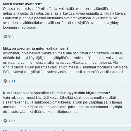
Miten asetan avataren?
Omissa asetuksissa, “Profiilin” alla, voit lisätä avataren käyttämällä jotain
neljästä tavasta: Gravatar, galleriasta, käyttää kuvaa muualta tai ladata kuvan.
Foorumin ylläpitäjä päättää otetaanko avataret käyttöön ja valitsee mitkä
avatarien käyttöönottotavat sallitaan. Jos et voi käyttää avataria, ota yhteyttä
foorumin ylläpitäjään.
Ylös
Mikä on arvonimi ja miten vaihdan sen?
Arvonimet, jotka näkyvät käyttäjänimesi alla osoittavat kirjoittamiesi viestien
määrän tai tietyt käyttäjät, kuten ylläpitäjät tai valvojat. Yleensä et voi vaihtaa
minkään arvonimen tekstiä, sillä nämä ovat ylläpitäjän määrittelemiä. Älä
kirjoita viestejä vain parantaaksesi arvonimeäsi. Useimmat foorumit eivät siedä
tätä ja valvojat tai ylläpitäjät voivat yksinkertaisesti pienentää viestilaskuriasi.
Ylös
Kun klikkaan sähköpostilinkkiä, minua pyydetään kirjautumaan?
Vain rekisteröityneet käyttäjät voivat lähettää sähköpostia muille käyttäjille
sisäänrakennetulla sähköpostilomakkeella ja vain jos ylläpitäjä sallii tämän
ominaisuuden. Kirjautuminen vaaditaan, jotta tunnistautumattomat käyttäjät
eivät voisi väärinkäyttää sähköpostijärjestelmää.
Ylös