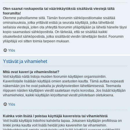
Olen saanut roskapostia tai väärinkäytöksiä sisältäviä viestejä tältä
foorumilta!
Olemme pahoillamme siitä. Tämän foorumin sähköpostilomake sisältää
ominaisuuksia, jotka yrittävät estää ja seurata käyttäjiä, jotka lähettävät
sellaisia viestejä, joten ota yhteyttä foorumin ylläpitäjään ja lähetä hänelle täysi
kopio saamastasi sähköpostista. On tärkeää, että se sisältää kaikki
otsaketiedot sähköpostista, jotka sisältävät viestin lähettäjän tiedot. Foorumin
ylläpitäjä voi sitten toimia tarpeen mukaan.
Ylös
Ystävät ja vihamiehet
Mitä ovat kaveri ja vihamieslistat?
Voit käyttää näitä listoja muiden foorumin käyttäjien organisointiin.
Kaverilistalle lisätään käyttäjiä omien asetusten kautta. Tämä auttaa nopeasti
näkemään jos he ovat paikalla ja yksityisviestien lähettämisessä. Teemasta
riippuen näiden käyttäjien viestit saatetaan myös korostaa. Jos lisäät käyttäjän
vihamieheksi, kaikki käyttäjän kirjoittamat viestit piilotetaan oletuksena.
Ylös
Kuinka voin lisätä / poistaa käyttäjiä kavereista tai vihamiehistä
Voit lisätä käyttäjiä listoihisi kahdella tapaa. Jokaisen käyttäjän profiilissa on
linkki jonka kautta voit lisätä heidät joko kavereihin tai vihamiehiin.