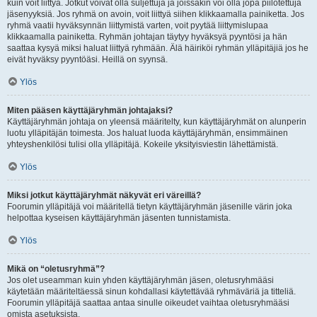
kuin voit liittyä. Jotkut voivat olla suljettuja ja joissakin voi olla jopa piilotettuja
jäsenyyksiä. Jos ryhmä on avoin, voit liittyä siihen klikkaamalla painiketta. Jos
ryhmä vaatii hyväksynnän liittymistä varten, voit pyytää liittymislupaa
klikkaamalla painiketta. Ryhmän johtajan täytyy hyväksyä pyyntösi ja hän
saattaa kysyä miksi haluat liittyä ryhmään. Älä häiriköi ryhmän ylläpitäjiä jos he
eivät hyväksy pyyntöäsi. Heillä on syynsä.
Ylös
Miten pääsen käyttäjäryhmän johtajaksi?
Käyttäjäryhmän johtaja on yleensä määritelty, kun käyttäjäryhmät on alunperin
luotu ylläpitäjän toimesta. Jos haluat luoda käyttäjäryhmän, ensimmäinen
yhteyshenkilösi tulisi olla ylläpitäjä. Kokeile yksityisviestin lähettämistä.
Ylös
Miksi jotkut käyttäjäryhmät näkyvät eri väreillä?
Foorumin ylläpitäjä voi määritellä tietyn käyttäjäryhmän jäsenille värin joka
helpottaa kyseisen käyttäjäryhmän jäsenten tunnistamista.
Ylös
Mikä on “oletusryhmä”?
Jos olet useamman kuin yhden käyttäjäryhmän jäsen, oletusryhmääsi
käytetään määriteltäessä sinun kohdallasi käytettävää ryhmäväriä ja titteliä.
Foorumin ylläpitäjä saattaa antaa sinulle oikeudet vaihtaa oletusryhmääsi
omista asetuksista.