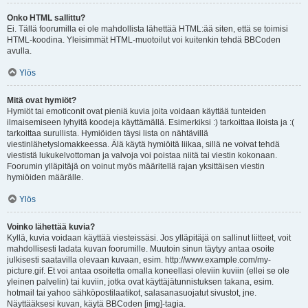
Onko HTML sallittu?
Ei. Tällä foorumilla ei ole mahdollista lähettää HTML:ää siten, että se toimisi
HTML-koodina. Yleisimmät HTML-muotoilut voi kuitenkin tehdä BBCoden
avulla.
Ylös
Mitä ovat hymiöt?
Hymiöt tai emoticonit ovat pieniä kuvia joita voidaan käyttää tunteiden
ilmaisemiseen lyhyitä koodeja käyttämällä. Esimerkiksi :) tarkoittaa iloista ja :(
tarkoittaa surullista. Hymiöiden täysi lista on nähtävillä
viestinlähetyslomakkeessa. Älä käytä hymiöitä liikaa, sillä ne voivat tehdä
viestistä lukukelvottoman ja valvoja voi poistaa niitä tai viestin kokonaan.
Foorumin ylläpitäjä on voinut myös määritellä rajan yksittäisen viestin
hymiöiden määrälle.
Ylös
Voinko lähettää kuvia?
Kyllä, kuvia voidaan käyttää viesteissäsi. Jos ylläpitäjä on sallinut liitteet, voit
mahdollisesti ladata kuvan foorumille. Muutoin sinun täytyy antaa osoite
julkisesti saatavilla olevaan kuvaan, esim. http://www.example.com/my-
picture.gif. Et voi antaa osoitetta omalla koneellasi oleviin kuviin (ellei se ole
yleinen palvelin) tai kuviin, jotka ovat käyttäjätunnistuksen takana, esim.
hotmail tai yahoo sähköpostilaatikot, salasanasuojatut sivustot, jne.
Näyttääksesi kuvan, käytä BBCoden [img]-tagia.