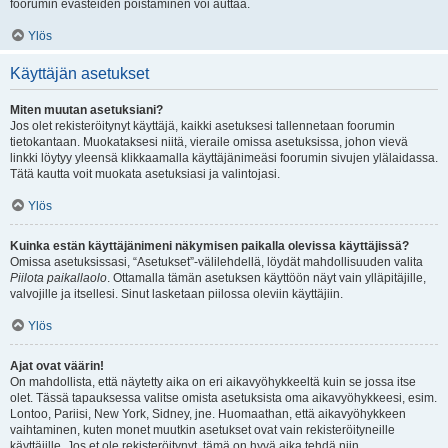
foorumin evästeiden poistaminen voi auttaa.
Ylös
Käyttäjän asetukset
Miten muutan asetuksiani?
Jos olet rekisteröitynyt käyttäjä, kaikki asetuksesi tallennetaan foorumin
tietokantaan. Muokataksesi niitä, vieraile omissa asetuksissa, johon vievä
linkki löytyy yleensä klikkaamalla käyttäjänimeäsi foorumin sivujen ylälaidassa.
Tätä kautta voit muokata asetuksiasi ja valintojasi.
Ylös
Kuinka estän käyttäjänimeni näkymisen paikalla olevissa käyttäjissä?
Omissa asetuksissasi, “Asetukset”-välilehdellä, löydät mahdollisuuden valita
Piilota paikallaolo
. Ottamalla tämän asetuksen käyttöön näyt vain ylläpitäjille,
valvojille ja itsellesi. Sinut lasketaan piilossa oleviin käyttäjiin.
Ylös
Ajat ovat väärin!
On mahdollista, että näytetty aika on eri aikavyöhykkeeltä kuin se jossa itse
olet. Tässä tapauksessa valitse omista asetuksista oma aikavyöhykkeesi, esim.
Lontoo, Pariisi, New York, Sidney, jne. Huomaathan, että aikavyöhykkeen
vaihtaminen, kuten monet muutkin asetukset ovat vain rekisteröityneille
käyttäjille. Jos et ole rekisteröitynyt, tämä on hyvä aika tehdä niin.