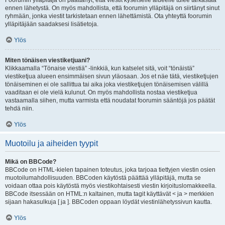
Foorumin ylläpitäjä on päättänyt, että viestit kyseiselle alueelle tulee tarkastaa
ennen lähetystä. On myös mahdollista, että foorumin ylläpitäjä on siirtänyt sinut
ryhmään, jonka viestit tarkistetaan ennen lähettämistä. Ota yhteyttä foorumin
ylläpitäjään saadaksesi lisätietoja.
Ylös
Miten tönäisen viestiketjuani?
Klikkaamalla “Tönaise viestiä” -linkkiä, kun katselet sitä, voit “tönäistä”
viestiketjua alueen ensimmäisen sivun yläosaan. Jos et näe tätä, viestiketjujen
tönäiseminen ei ole sallittua tai aika joka viestiketjujen tönäisemisen välillä
vaaditaan ei ole vielä kulunut. On myös mahdollista nostaa viestiketjua
vastaamalla siihen, mutta varmista että noudatat foorumin sääntöjä jos päätät
tehdä niin.
Ylös
Muotoilu ja aiheiden tyypit
Mikä on BBCode?
BBCode on HTML-kielen tapainen toteutus, joka tarjoaa tiettyjen viestin osien
muotoilumahdollisuuden. BBCoden käytöstä päättää ylläpitäjä, mutta se
voidaan ottaa pois käytöstä myös viestikohtaisesti viestin kirjoituslomakkeella.
BBCode itsessään on HTML:n kaltainen, mutta tagit käyttävät < ja > merkkien
sijaan hakasulkuja [ ja ]. BBCoden oppaan löydät viestinlähetyssivun kautta.
Ylös