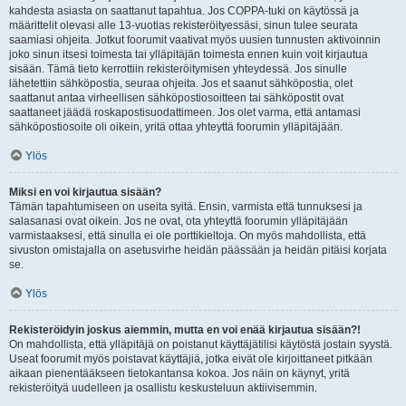
kahdesta asiasta on saattanut tapahtua. Jos COPPA-tuki on käytössä ja
määrittelit olevasi alle 13-vuotias rekisteröityessäsi, sinun tulee seurata
saamiasi ohjeita. Jotkut foorumit vaativat myös uusien tunnusten aktivoinnin
joko sinun itsesi toimesta tai ylläpitäjän toimesta ennen kuin voit kirjautua
sisään. Tämä tieto kerrottiin rekisteröitymisen yhteydessä. Jos sinulle
lähetettiin sähköpostia, seuraa ohjeita. Jos et saanut sähköpostia, olet
saattanut antaa virheellisen sähköpostiosoitteen tai sähköpostit ovat
saattaneet jäädä roskapostisuodattimeen. Jos olet varma, että antamasi
sähköpostiosoite oli oikein, yritä ottaa yhteyttä foorumin ylläpitäjään.
Ylös
Miksi en voi kirjautua sisään?
Tämän tapahtumiseen on useita syitä. Ensin, varmista että tunnuksesi ja
salasanasi ovat oikein. Jos ne ovat, ota yhteyttä foorumin ylläpitäjään
varmistaaksesi, että sinulla ei ole porttikieltoja. On myös mahdollista, että
sivuston omistajalla on asetusvirhe heidän päässään ja heidän pitäisi korjata
se.
Ylös
Rekisteröidyin joskus aiemmin, mutta en voi enää kirjautua sisään?!
On mahdollista, että ylläpitäjä on poistanut käyttäjätilisi käytöstä jostain syystä.
Useat foorumit myös poistavat käyttäjiä, jotka eivät ole kirjoittaneet pitkään
aikaan pienentääkseen tietokantansa kokoa. Jos näin on käynyt, yritä
rekisteröityä uudelleen ja osallistu keskusteluun aktiivisemmin.