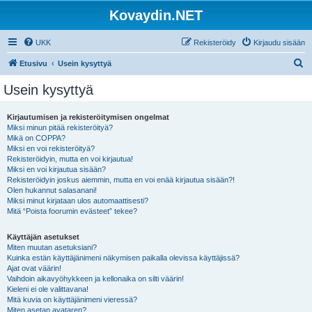
Kovaydin.NET
UKK
Rekisteröidy
Kirjaudu sisään
E
Etusivu
Usein kysyttyä
t
Usein kysyttyä
s
i
Kirjautumisen ja rekisteröitymisen ongelmat
Miksi minun pitää rekisteröityä?
Mikä on COPPA?
Miksi en voi rekisteröityä?
Rekisteröidyin, mutta en voi kirjautua!
Miksi en voi kirjautua sisään?
Rekisteröidyin joskus aiemmin, mutta en voi enää kirjautua sisään?!
Olen hukannut salasanani!
Miksi minut kirjataan ulos automaattisesti?
Mitä “Poista foorumin evästeet” tekee?
Käyttäjän asetukset
Miten muutan asetuksiani?
Kuinka estän käyttäjänimeni näkymisen paikalla olevissa käyttäjissä?
Ajat ovat väärin!
Vaihdoin aikavyöhykkeen ja kellonaika on silti väärin!
Kieleni ei ole valittavana!
Mitä kuvia on käyttäjänimeni vieressä?
Miten asetan avataren?