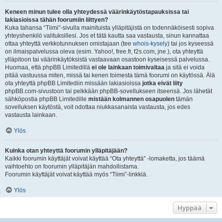
Keneen minun tulee olla yhteydessä väärinkäytöstapauksissa tai
lakiasioissa tähän foorumiin liittyen?
Kuka tahansa “Tiimi”-sivulla mainituista ylläpitäjistä on todennäköisesti sopiva
yhteyshenkilö valituksillesi. Jos et tätä kautta saa vastausta, sinun kannattaa
ottaa yhteyttä verkkotunnuksen omistajaan (tee
whois-kysely
) tai jos kyseessä
on ilmaispalvelussa oleva (esim. Yahoo!, free.fr, f2s.com, jne.), ota yhteyttä
ylläpitoon tai väärinkäytöksistä vastaavaan osastoon kyseisessä palvelussa.
Huomaa, että phpBB Limitedillä
ei ole lainkaan toimivaltaa
ja sitä ei voida
pitää vastuussa miten, missä tai kenen toimesta tämä foorumi on käytössä. Älä
ota yhteyttä phpBB Limitediin missään lakiasioissa
jotka eivät liity
phpBB.com-sivustoon tai pelkkään phpBB-sovellukseen itseensä. Jos lähetät
sähköpostia phpBB Limitedille
mistään kolmannen osapuolen
tämän
sovelluksen käytöstä, voit odottaa niukkasanaista vastausta, jos edes
vastausta lainkaan.
Ylös
Kuinka otan yhteyttä foorumin ylläpitäjään?
Kaikki foorumin käyttäjät voivat käyttää “Ota yhteyttä” -lomaketta, jos täämä
vaihtoehto on foorumin ylläpitäjän mahdollistama.
Foorumin käyttäjät voivat käyttää myös “Tiimi”-linkkiä.
Ylös
Hyppää