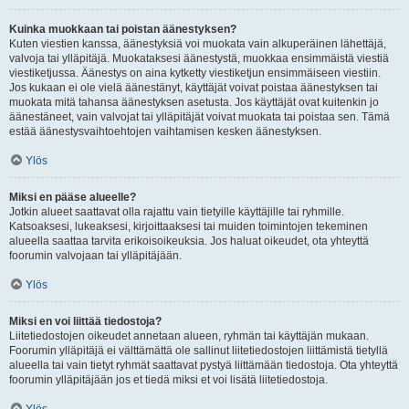
Kuinka muokkaan tai poistan äänestyksen?
Kuten viestien kanssa, äänestyksiä voi muokata vain alkuperäinen lähettäjä,
valvoja tai ylläpitäjä. Muokataksesi äänestystä, muokkaa ensimmäistä viestiä
viestiketjussa. Äänestys on aina kytketty viestiketjun ensimmäiseen viestiin.
Jos kukaan ei ole vielä äänestänyt, käyttäjät voivat poistaa äänestyksen tai
muokata mitä tahansa äänestyksen asetusta. Jos käyttäjät ovat kuitenkin jo
äänestäneet, vain valvojat tai ylläpitäjät voivat muokata tai poistaa sen. Tämä
estää äänestysvaihtoehtojen vaihtamisen kesken äänestyksen.
Ylös
Miksi en pääse alueelle?
Jotkin alueet saattavat olla rajattu vain tietyille käyttäjille tai ryhmille.
Katsoaksesi, lukeaksesi, kirjoittaaksesi tai muiden toimintojen tekeminen
alueella saattaa tarvita erikoisoikeuksia. Jos haluat oikeudet, ota yhteyttä
foorumin valvojaan tai ylläpitäjään.
Ylös
Miksi en voi liittää tiedostoja?
Liitetiedostojen oikeudet annetaan alueen, ryhmän tai käyttäjän mukaan.
Foorumin ylläpitäjä ei välttämättä ole sallinut liitetiedostojen liittämistä tietyllä
alueella tai vain tietyt ryhmät saattavat pystyä liittämään tiedostoja. Ota yhteyttä
foorumin ylläpitäjään jos et tiedä miksi et voi lisätä liitetiedostoja.