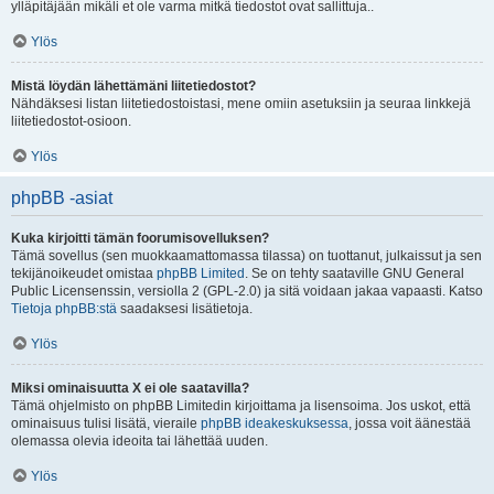
ylläpitäjään mikäli et ole varma mitkä tiedostot ovat sallittuja..
Ylös
Mistä löydän lähettämäni liitetiedostot?
Nähdäksesi listan liitetiedostoistasi, mene omiin asetuksiin ja seuraa linkkejä
liitetiedostot-osioon.
Ylös
phpBB -asiat
Kuka kirjoitti tämän foorumisovelluksen?
Tämä sovellus (sen muokkaamattomassa tilassa) on tuottanut, julkaissut ja sen
tekijänoikeudet omistaa
phpBB Limited
. Se on tehty saataville GNU General
Public Licensenssin, versiolla 2 (GPL-2.0) ja sitä voidaan jakaa vapaasti. Katso
Tietoja phpBB:stä
saadaksesi lisätietoja.
Ylös
Miksi ominaisuutta X ei ole saatavilla?
Tämä ohjelmisto on phpBB Limitedin kirjoittama ja lisensoima. Jos uskot, että
ominaisuus tulisi lisätä, vieraile
phpBB ideakeskuksessa
, jossa voit äänestää
olemassa olevia ideoita tai lähettää uuden.
Ylös