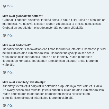
Ylös
Mitä ovat globaalit tiedotteet?
Globaalit tiedotteet sisältävät tärkeää tietoa ja sinun tulisi lukea ne aina kun on
mahdolista. Ne näkyvät jokaisen alueen ylälaidassa ja omissa asetuksissa.
Globaalien tiedotteiden oikeudet myöntää foorumin ylläpitäjä.
Ylös
Mitä ovat tiedotteet?
Tiedotteet usein sisältävät tärkeää tietoa foorumista jota olet lukemassa ja siksi
ne tulisi lukea aina kun mahdollista. Tiedotteet näkyvät jokaisen sivun
ylälaidassa niillä foorumeilla joihin ne on lähetetty. Kuten globaalien
tiedotteiden kohdalla, tiedotteiden lähettämisen oikeudet antaa foorumin
ylläpitäjä.
Ylös
Mitä ovat kiinnitetyt viestiketjut
Kiinnitetyt viestiketjut näkyvät tiedotteiden alapuolella ja ovat vain etusivulla.
Ne ovat yleensä aika tärkeitä, joten sinun tulisi lukea ne aina kun mahdollista.
Kuten tiedotteiden ja globaalien tiedotteiden kanssa, viestiketjujen
kiinnittämisen oikeudet määrittelee foorumin ylläpitäjä.
Ylös