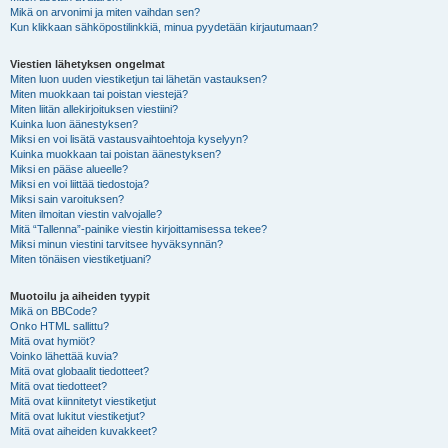
Mikä on arvonimi ja miten vaihdan sen?
Kun klikkaan sähköpostilinkkiä, minua pyydetään kirjautumaan?
Viestien lähetyksen ongelmat
Miten luon uuden viestiketjun tai lähetän vastauksen?
Miten muokkaan tai poistan viestejä?
Miten liitän allekirjoituksen viestiini?
Kuinka luon äänestyksen?
Miksi en voi lisätä vastausvaihtoehtoja kyselyyn?
Kuinka muokkaan tai poistan äänestyksen?
Miksi en pääse alueelle?
Miksi en voi liittää tiedostoja?
Miksi sain varoituksen?
Miten ilmoitan viestin valvojalle?
Mitä “Tallenna”-painike viestin kirjoittamisessa tekee?
Miksi minun viestini tarvitsee hyväksynnän?
Miten tönäisen viestiketjuani?
Muotoilu ja aiheiden tyypit
Mikä on BBCode?
Onko HTML sallittu?
Mitä ovat hymiöt?
Voinko lähettää kuvia?
Mitä ovat globaalit tiedotteet?
Mitä ovat tiedotteet?
Mitä ovat kiinnitetyt viestiketjut
Mitä ovat lukitut viestiketjut?
Mitä ovat aiheiden kuvakkeet?