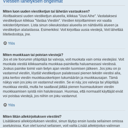
Viestien lähetyksen ongelmat
Miten luon uuden viestiketjun tai lähetän vastauksen?
Aloittaaksesi uuden viestiketjun alueella, klikkaa "Uusi Aihe". Vastataksesi
viestiketjuun klikkaa "Vastaa Viestiin". Viestien kirjoittaminen voi vaatia
rekisteröitymisen. Lista sinun oikeuksistasi alueella on nähtävillä alueen ja
viestiketjun alalaidassa. Esimerkiksi: Voit kirjoittaa uusia viestejä, Voit lähettää
liitetiedostoja, jne.
Ylös
Miten muokkaan tai poistan viestejä?
Jos et ole foorumin ylläpitäjä tai valvoja, voit muokata vain omia viestejäsi. Voit
muokata viestiä klikkaamalla muokkaa-painiketta haluamassasi viestissä.
Joskus painike toimii vain tietyn ajan viestin luomisen jälkeen. Jos joku on jo
vastannut viestiin, löydät viestiketjuun palatessasi pienen tekstin viestisi alla,
joka kertoo viestin muokkauskertojen lukumäärän ja muokkausajan. Tämä
näkyy vain jos joku on vastannut viestiin. Se ei näy, jos valvoja tai ylläpitäjä
muokkaa viestiä, mutta he saattavat jättää pienen huomautuksen viestin
muokkaamisen syistä niin halutessaan. Huomaa, että normaalit käyttäjät eivät
voi poistaa viestejä, jos niihin on joku vastannut.
Ylös
Miten liitän allekirjoituksen viestiini?
Lisätäksesi allekirjoituksen viestiisi, sinun täytyy ensin luoda sellainen omissa
asetuksissa. Kun olet luonut sellaisen, voit valita
Lisää allekirjoitus
-valinnan