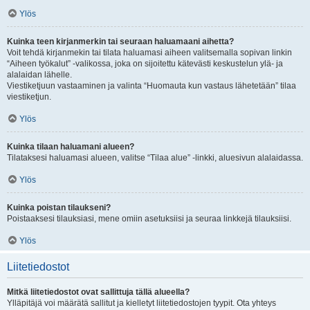
Ylös
Kuinka teen kirjanmerkin tai seuraan haluamaani aihetta?
Voit tehdä kirjanmekin tai tilata haluamasi aiheen valitsemalla sopivan linkin
“Aiheen työkalut” -valikossa, joka on sijoitettu kätevästi keskustelun ylä- ja
alalaidan lähelle.
Viestiketjuun vastaaminen ja valinta “Huomauta kun vastaus lähetetään” tilaa
viestiketjun.
Ylös
Kuinka tilaan haluamani alueen?
Tilataksesi haluamasi alueen, valitse “Tilaa alue” -linkki, aluesivun alalaidassa.
Ylös
Kuinka poistan tilaukseni?
Poistaaksesi tilauksiasi, mene omiin asetuksiisi ja seuraa linkkejä tilauksiisi.
Ylös
Liitetiedostot
Mitkä liitetiedostot ovat sallittuja tällä alueella?
Ylläpitäjä voi määrätä sallitut ja kielletyt liitetiedostojen tyypit. Ota yhteys