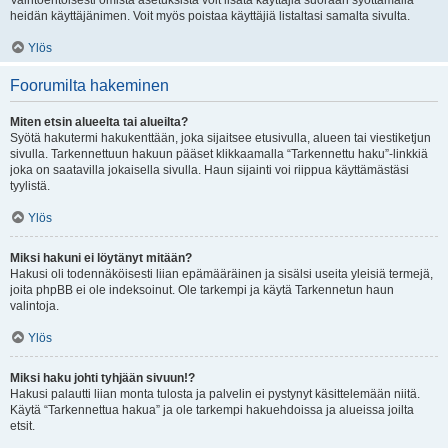
Vaihtoehtoisesti omista asetuksista voit lisätä käyttäjiä suoraan syöttämällä
heidän käyttäjänimen. Voit myös poistaa käyttäjiä listaltasi samalta sivulta.
Ylös
Foorumilta hakeminen
Miten etsin alueelta tai alueilta?
Syötä hakutermi hakukenttään, joka sijaitsee etusivulla, alueen tai viestiketjun
sivulla. Tarkennettuun hakuun pääset klikkaamalla “Tarkennettu haku”-linkkiä
joka on saatavilla jokaisella sivulla. Haun sijainti voi riippua käyttämästäsi
tyylistä.
Ylös
Miksi hakuni ei löytänyt mitään?
Hakusi oli todennäköisesti liian epämääräinen ja sisälsi useita yleisiä termejä,
joita phpBB ei ole indeksoinut. Ole tarkempi ja käytä Tarkennetun haun
valintoja.
Ylös
Miksi haku johti tyhjään sivuun!?
Hakusi palautti liian monta tulosta ja palvelin ei pystynyt käsittelemään niitä.
Käytä “Tarkennettua hakua” ja ole tarkempi hakuehdoissa ja alueissa joilta
etsit.