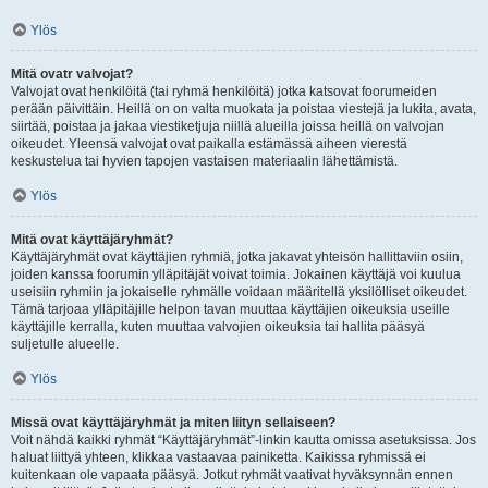
Ylös
Mitä ovatr valvojat?
Valvojat ovat henkilöitä (tai ryhmä henkilöitä) jotka katsovat foorumeiden
perään päivittäin. Heillä on on valta muokata ja poistaa viestejä ja lukita, avata,
siirtää, poistaa ja jakaa viestiketjuja niillä alueilla joissa heillä on valvojan
oikeudet. Yleensä valvojat ovat paikalla estämässä aiheen vierestä
keskustelua tai hyvien tapojen vastaisen materiaalin lähettämistä.
Ylös
Mitä ovat käyttäjäryhmät?
Käyttäjäryhmät ovat käyttäjien ryhmiä, jotka jakavat yhteisön hallittaviin osiin,
joiden kanssa foorumin ylläpitäjät voivat toimia. Jokainen käyttäjä voi kuulua
useisiin ryhmiin ja jokaiselle ryhmälle voidaan määritellä yksilölliset oikeudet.
Tämä tarjoaa ylläpitäjille helpon tavan muuttaa käyttäjien oikeuksia useille
käyttäjille kerralla, kuten muuttaa valvojien oikeuksia tai hallita pääsyä
suljetulle alueelle.
Ylös
Missä ovat käyttäjäryhmät ja miten liityn sellaiseen?
Voit nähdä kaikki ryhmät “Käyttäjäryhmät”-linkin kautta omissa asetuksissa. Jos
haluat liittyä yhteen, klikkaa vastaavaa painiketta. Kaikissa ryhmissä ei
kuitenkaan ole vapaata pääsyä. Jotkut ryhmät vaativat hyväksynnän ennen