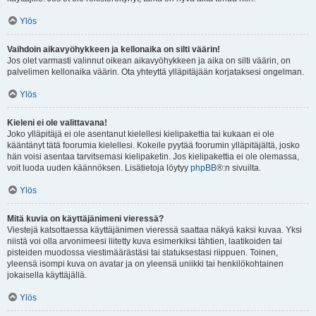
Ylös
Vaihdoin aikavyöhykkeen ja kellonaika on silti väärin!
Jos olet varmasti valinnut oikean aikavyöhykkeen ja aika on silti väärin, on
palvelimen kellonaika väärin. Ota yhteyttä ylläpitäjään korjataksesi ongelman.
Ylös
Kieleni ei ole valittavana!
Joko ylläpitäjä ei ole asentanut kielellesi kielipakettia tai kukaan ei ole
kääntänyt tätä foorumia kielellesi. Kokeile pyytää foorumin ylläpitäjältä, josko
hän voisi asentaa tarvitsemasi kielipaketin. Jos kielipakettia ei ole olemassa,
voit luoda uuden käännöksen. Lisätietoja löytyy
phpBB
®:n sivuilta.
Ylös
Mitä kuvia on käyttäjänimeni vieressä?
Viestejä katsottaessa käyttäjänimen vieressä saattaa näkyä kaksi kuvaa. Yksi
niistä voi olla arvonimeesi liitetty kuva esimerkiksi tähtien, laatikoiden tai
pisteiden muodossa viestimäärästäsi tai statuksestasi riippuen. Toinen,
yleensä isompi kuva on avatar ja on yleensä uniikki tai henkilökohtainen
jokaisella käyttäjällä.
Ylös