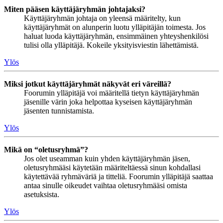
Miten pääsen käyttäjäryhmän johtajaksi?
Käyttäjäryhmän johtaja on yleensä määritelty, kun
käyttäjäryhmät on alunperin luotu ylläpitäjän toimesta. Jos
haluat luoda käyttäjäryhmän, ensimmäinen yhteyshenkilösi
tulisi olla ylläpitäjä. Kokeile yksityisviestin lähettämistä.
Ylös
Miksi jotkut käyttäjäryhmät näkyvät eri väreillä?
Foorumin ylläpitäjä voi määritellä tietyn käyttäjäryhmän
jäsenille värin joka helpottaa kyseisen käyttäjäryhmän
jäsenten tunnistamista.
Ylös
Mikä on “oletusryhmä”?
Jos olet useamman kuin yhden käyttäjäryhmän jäsen,
oletusryhmääsi käytetään määriteltäessä sinun kohdallasi
käytettävää ryhmäväriä ja titteliä. Foorumin ylläpitäjä saattaa
antaa sinulle oikeudet vaihtaa oletusryhmääsi omista
asetuksista.
Ylös