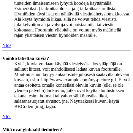
tunteiden ilmaisemiseen lyhyitä koodeja käyttämällä.
Esimerkiksi :) tarkoittaa iloista ja :( tarkoittaa surullista.
Hymiöiden täysi lista on nähtävillä viestinlähetyslomakkeessa.
Älä käytä hymiöitä liikaa, sillä ne voivat tehdä viestistä
lukukelvottoman ja valvoja voi poistaa niitä tai viestin
kokonaan. Foorumin ylläpitäjä on voinut myös määritellä
rajan yksittäisen viestin hymiöiden määrälle.
Ylös
Voinko lähettää kuvia?
Kyllä, kuvia voidaan käyttää viesteissäsi. Jos ylläpitäjä on
sallinut liitteet, voit mahdollisesti ladata kuvan foorumille.
Muutoin sinun täytyy antaa osoite julkisesti saatavilla olevaan
kuvaan, esim. http://www.example.com/my-picture.gif. Et voi
antaa osoitetta omalla koneellasi oleviin kuviin (ellei se ole
yleinen palvelin) tai kuviin, jotka ovat käyttäjätunnistuksen
takana, esim. hotmail tai yahoo sähköpostilaatikot,
salasanasuojatut sivustot, jne. Näyttääksesi kuvan, käytä
BBCoden [img]-tagia.
Ylös
Mitä ovat globaalit tiedotteet?