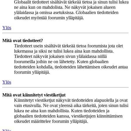
Globaalit tiedotteet sisältävät tärkeää tietoa ja sinun tulisi lukea
ne aina kun on mahdolista. Ne näkyvät jokaisen alueen
ylälaidassa ja omissa asetuksissa. Globaalien tiedotteiden
oikeudet myöntää foorumin ylläpitäjä.
Ylös
Mitä ovat tiedotteet?
Tiedotteet usein sisältävät tärkeää tietoa foorumista jota olet
lukemassa ja siksi ne tulisi lukea aina kun mahdollista.
Tiedotteet näkyvät jokaisen sivun ylälaidassa niillä
foorumeilla joihin ne on lähetetty. Kuten globaalien
tiedotteiden kohdalla, tiedotteiden lähettämisen oikeudet antaa
foorumin ylläpitäjä.
Ylös
Mitä ovat kiinnitetyt viestiketjut
Kiinnitetyt viestiketjut näkyvät tiedotteiden alapuolella ja ovat
vain etusivulla. Ne ovat yleensä aika tärkeitä, joten sinun tulisi
lukea ne aina kun mahdollista. Kuten tiedotteiden ja
globaalien tiedotteiden kanssa, viestiketjujen kiinnittämisen
oikeudet määrittelee foorumin ylläpitäjä.