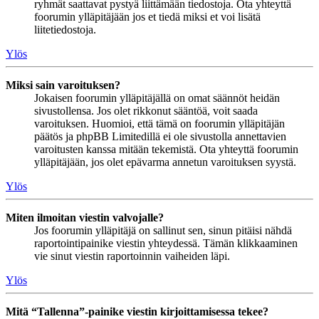
ryhmät saattavat pystyä liittämään tiedostoja. Ota yhteyttä
foorumin ylläpitäjään jos et tiedä miksi et voi lisätä
liitetiedostoja.
Ylös
Miksi sain varoituksen?
Jokaisen foorumin ylläpitäjällä on omat säännöt heidän
sivustollensa. Jos olet rikkonut sääntöä, voit saada
varoituksen. Huomioi, että tämä on foorumin ylläpitäjän
päätös ja phpBB Limitedillä ei ole sivustolla annettavien
varoitusten kanssa mitään tekemistä. Ota yhteyttä foorumin
ylläpitäjään, jos olet epävarma annetun varoituksen syystä.
Ylös
Miten ilmoitan viestin valvojalle?
Jos foorumin ylläpitäjä on sallinut sen, sinun pitäisi nähdä
raportointipainike viestin yhteydessä. Tämän klikkaaminen
vie sinut viestin raportoinnin vaiheiden läpi.
Ylös
Mitä “Tallenna”-painike viestin kirjoittamisessa tekee?