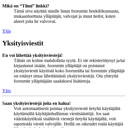
Mikä on “Tiimi” linkki?
Tämä sivu näyttää sinulle listan foorumin henkilökunnasta,
mukaanluettuna ylläpitäjät, valvojat ja muut tiedot, kuten
alueet joita he valvovat.
Ylös
Yksityisviestit
En voi lähettää yksityisviestejä!
Tähän on kolme mahdollista syytä. Et ole rekisteröitynyt ja/tai
kirjautunut sisään, foorumin ylläpitäjä on poistanut
yksityisviestit käytöstä koko foorumilta tai foorumin ylläpitäjä
on estänyt sinua lähettämästä yksityisviestejä. Ota yhteyttä
foorumin ylläpitäjään saadaksesi lisätietoja.
Ylös
Saan yksityisviestejä joita en halua!
Voit automaattisesti poistaa yksityisviestit tietyltä käyttäjältä
käyttämällä käyttäjänhallinnan viestisääntöjä. Jos saat
väärinkäytöksiä sisältäviä viestejä tietyltä käyttäjältä, voit
raportoida viestit valvojille. Heillä on oikeudet estää käyttäjiä