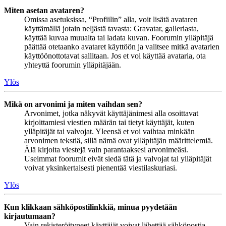
Miten asetan avataren?
Omissa asetuksissa, “Profiilin” alla, voit lisätä avataren
käyttämällä jotain neljästä tavasta: Gravatar, galleriasta,
käyttää kuvaa muualta tai ladata kuvan. Foorumin ylläpitäjä
päättää otetaanko avataret käyttöön ja valitsee mitkä avatarien
käyttöönottotavat sallitaan. Jos et voi käyttää avataria, ota
yhteyttä foorumin ylläpitäjään.
Ylös
Mikä on arvonimi ja miten vaihdan sen?
Arvonimet, jotka näkyvät käyttäjänimesi alla osoittavat
kirjoittamiesi viestien määrän tai tietyt käyttäjät, kuten
ylläpitäjät tai valvojat. Yleensä et voi vaihtaa minkään
arvonimen tekstiä, sillä nämä ovat ylläpitäjän määrittelemiä.
Älä kirjoita viestejä vain parantaaksesi arvonimeäsi.
Useimmat foorumit eivät siedä tätä ja valvojat tai ylläpitäjät
voivat yksinkertaisesti pienentää viestilaskuriasi.
Ylös
Kun klikkaan sähköpostilinkkiä, minua pyydetään
kirjautumaan?
Vain rekisteröityneet käyttäjät voivat lähettää sähköpostia