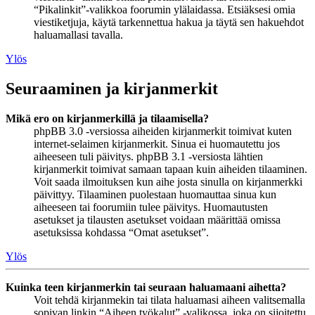
“Pikalinkit”-valikkoa foorumin ylälaidassa. Etsiäksesi omia
viestiketjuja, käytä tarkennettua hakua ja täytä sen hakuehdot
haluamallasi tavalla.
Ylös
Seuraaminen ja kirjanmerkit
Mikä ero on kirjanmerkillä ja tilaamisella?
phpBB 3.0 -versiossa aiheiden kirjanmerkit toimivat kuten
internet-selaimen kirjanmerkit. Sinua ei huomautettu jos
aiheeseen tuli päivitys. phpBB 3.1 -versiosta lähtien
kirjanmerkit toimivat samaan tapaan kuin aiheiden tilaaminen.
Voit saada ilmoituksen kun aihe josta sinulla on kirjanmerkki
päivittyy. Tilaaminen puolestaan huomauttaa sinua kun
aiheeseen tai foorumiin tulee päivitys. Huomautusten
asetukset ja tilausten asetukset voidaan määrittää omissa
asetuksissa kohdassa “Omat asetukset”.
Ylös
Kuinka teen kirjanmerkin tai seuraan haluamaani aihetta?
Voit tehdä kirjanmekin tai tilata haluamasi aiheen valitsemalla
sopivan linkin “Aiheen työkalut” -valikossa, joka on sijoitettu