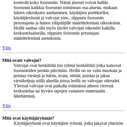
kontrolli koko foorumiin. Nämä jäsenet voivat hallita
foorumin kaikkia foorumin toiminnan osa-alueita, mukaan
lukien oikeuksien asettaminen, käyttäjien porttikiellot,
käyttäjäryhmät ja valvojat yms., riippuen foorumin
perustajasta ja hänen ylläpitäjille määrittelemistä oikeuksista.
Heillä saattaa olla myös täydet valvojan oikeudet kaikilla
keskustelualueilla, riippuen foorumin perustajan
määrittelemistä asetuksista.
Ylös
Mitä ovatr valvojat?
Valvojat ovat henkilöitä (tai ryhmä henkilöitä) jotka katsovat
foorumeiden perään päivittäin. Heillä on on valta muokata ja
poistaa viestejä ja lukita, avata, siirtää, poistaa ja jakaa
viestiketjuja niillä alueilla joissa heillä on valvojan oikeudet.
Yleensä valvojat ovat paikalla estämässä aiheen vierestä
keskustelua tai hyvien tapojen vastaisen materiaalin
lähettämistä.
Ylös
Mitä ovat käyttäjäryhmät?
Käyttäjäryhmät ovat käyttäjien ryhmiä, jotka jakavat yhteisön