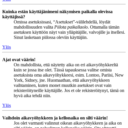
Kuinka estän käyttäjänimeni näkymisen paikalla olevissa
käyttäjissä?
Omissa asetuksissasi, “Asetukset”-välilehdellä, löydät
mahdollisuuden valita
Piilota paikallaolo
. Ottamalla tämän
asetuksen käyttöön näyt vain ylläpitäjille, valvojille ja itsellesi.
Sinut lasketaan piilossa oleviin käyttäjiin.
Ylös
Ajat ovat väärin!
On mahdollista, että näytetty aika on eri aikavyöhykkeeltä
kuin se jossa itse olet. Tässä tapauksessa valitse omista
asetuksista oma aikavyöhykkeesi, esim. Lontoo, Pariisi, New
York, Sidney, jne. Huomaathan, että aikavyöhykkeen
vaihtaminen, kuten monet muutkin asetukset ovat vain
rekisteröityneille käyttäjille. Jos et ole rekisteröitynyt, tämä on
hyvä aika tehdä niin.
Ylös
Vaihdoin aikavyöhykkeen ja kellonaika on silti väärin!
Jos olet varmasti valinnut oikean aikavyöhykkeen ja aika on