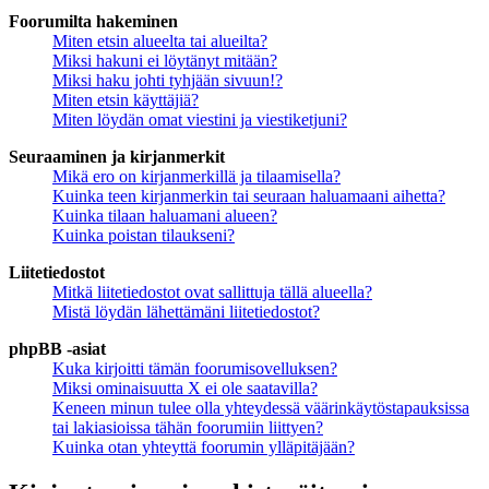
Foorumilta hakeminen
Miten etsin alueelta tai alueilta?
Miksi hakuni ei löytänyt mitään?
Miksi haku johti tyhjään sivuun!?
Miten etsin käyttäjiä?
Miten löydän omat viestini ja viestiketjuni?
Seuraaminen ja kirjanmerkit
Mikä ero on kirjanmerkillä ja tilaamisella?
Kuinka teen kirjanmerkin tai seuraan haluamaani aihetta?
Kuinka tilaan haluamani alueen?
Kuinka poistan tilaukseni?
Liitetiedostot
Mitkä liitetiedostot ovat sallittuja tällä alueella?
Mistä löydän lähettämäni liitetiedostot?
phpBB -asiat
Kuka kirjoitti tämän foorumisovelluksen?
Miksi ominaisuutta X ei ole saatavilla?
Keneen minun tulee olla yhteydessä väärinkäytöstapauksissa
tai lakiasioissa tähän foorumiin liittyen?
Kuinka otan yhteyttä foorumin ylläpitäjään?