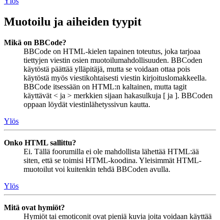
Ylös
Muotoilu ja aiheiden tyypit
Mikä on BBCode?
BBCode on HTML-kielen tapainen toteutus, joka tarjoaa
tiettyjen viestin osien muotoilumahdollisuuden. BBCoden
käytöstä päättää ylläpitäjä, mutta se voidaan ottaa pois
käytöstä myös viestikohtaisesti viestin kirjoituslomakkeella.
BBCode itsessään on HTML:n kaltainen, mutta tagit
käyttävät < ja > merkkien sijaan hakasulkuja [ ja ]. BBCoden
oppaan löydät viestinlähetyssivun kautta.
Ylös
Onko HTML sallittu?
Ei. Tällä foorumilla ei ole mahdollista lähettää HTML:ää
siten, että se toimisi HTML-koodina. Yleisimmät HTML-
muotoilut voi kuitenkin tehdä BBCoden avulla.
Ylös
Mitä ovat hymiöt?
Hymiöt tai emoticonit ovat pieniä kuvia joita voidaan käyttää