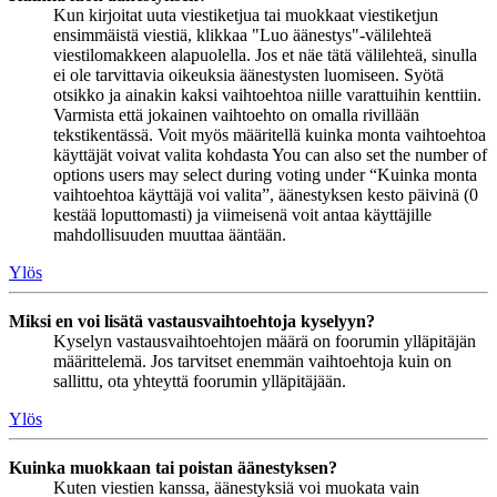
Kun kirjoitat uuta viestiketjua tai muokkaat viestiketjun
ensimmäistä viestiä, klikkaa "Luo äänestys"-välilehteä
viestilomakkeen alapuolella. Jos et näe tätä välilehteä, sinulla
ei ole tarvittavia oikeuksia äänestysten luomiseen. Syötä
otsikko ja ainakin kaksi vaihtoehtoa niille varattuihin kenttiin.
Varmista että jokainen vaihtoehto on omalla rivillään
tekstikentässä. Voit myös määritellä kuinka monta vaihtoehtoa
käyttäjät voivat valita kohdasta You can also set the number of
options users may select during voting under “Kuinka monta
vaihtoehtoa käyttäjä voi valita”, äänestyksen kesto päivinä (0
kestää loputtomasti) ja viimeisenä voit antaa käyttäjille
mahdollisuuden muuttaa ääntään.
Ylös
Miksi en voi lisätä vastausvaihtoehtoja kyselyyn?
Kyselyn vastausvaihtoehtojen määrä on foorumin ylläpitäjän
määrittelemä. Jos tarvitset enemmän vaihtoehtoja kuin on
sallittu, ota yhteyttä foorumin ylläpitäjään.
Ylös
Kuinka muokkaan tai poistan äänestyksen?
Kuten viestien kanssa, äänestyksiä voi muokata vain