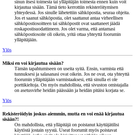
sinun itsesi toimesta tai ylläpitäjän toimesta ennen kuin voit
kirjautua sisään. Tämä tieto kerrottiin rekisteröitymisen
yhteydessä. Jos sinulle lähetettiin sähköpostia, seuraa ohjeita.
Jos et saanut sähköpostia, olet saattanut antaa virheellisen
sähköpostiosoitteen tai sähköpostit ovat saattaneet jäädä
roskapostisuodattimeen. Jos olet varma, että antamasi
sähköpostiosoite oli oikein, yritä ottaa yhteyttä foorumin
ylläpitäjään.
Ylös
Miksi en voi kirjautua sisään?
Tämän tapahtumiseen on useita syitä. Ensin, varmista että
tunnuksesi ja salasanasi ovat oikein. Jos ne ovat, ota yhteyttä
foorumin ylläpitäjään varmistaaksesi, että sinulla ei ole
porttikieltoja. On myös mahdollista, että sivuston omistajalla
on asetusvirhe heidän päässään ja heidän pitäisi korjata se.
Ylös
Rekisteröidyin joskus aiemmin, mutta en voi enää kirjautua
sisään?!
On mahdollista, että ylläpitäjä on poistanut käyttäjätilisi
käytöstä jostain syystä. Useat foorumit myös poistavat