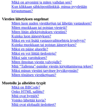
Mikä on arvonimi ja miten vaihdan sen?
Kun klikkaan sähköpostilinkkiä, minua pyydetään
kirjautumaan?
Viestien lähetyksen ongelmat
Miten luon uuden viestiketjun tai lähetän vastauksen?
Miten muokkaan tai poistan viestejä?
Miten liitän allekirjoituksen viestiini?
Kuinka luon äänestyksen?
Miksi en voi lisätä vastausvaihtoehtoja kyselyyn?
Kuinka muokkaan tai poistan äänestyksen?
Miksi en pääse alueelle?
Miksi en voi liittää tiedostoja?
Miksi sain varoituksen?
Miten ilmoitan viestin valvojalle?
Mitä “Tallenna”-painike viestin kirjoittamisessa tekee?
Miksi minun viestini tarvitsee hyväksynnän?
Miten tönäisen viestiketjuani?
Muotoilu ja aiheiden tyypit
Mikä on BBCode?
Onko HTML sallittu?
Mitä ovat hymiöt?
Voinko lähettää kuvia?
Mitä ovat globaalit tiedotteet?