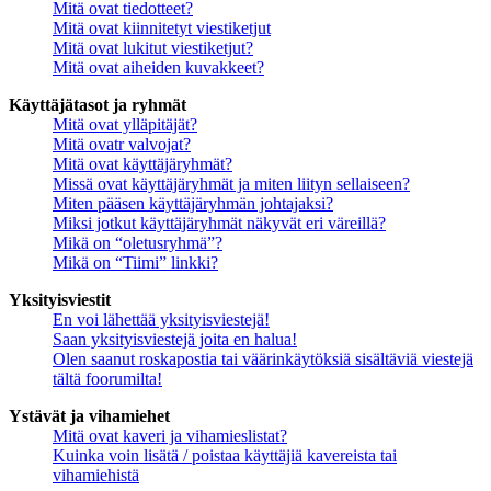
Mitä ovat tiedotteet?
Mitä ovat kiinnitetyt viestiketjut
Mitä ovat lukitut viestiketjut?
Mitä ovat aiheiden kuvakkeet?
Käyttäjätasot ja ryhmät
Mitä ovat ylläpitäjät?
Mitä ovatr valvojat?
Mitä ovat käyttäjäryhmät?
Missä ovat käyttäjäryhmät ja miten liityn sellaiseen?
Miten pääsen käyttäjäryhmän johtajaksi?
Miksi jotkut käyttäjäryhmät näkyvät eri väreillä?
Mikä on “oletusryhmä”?
Mikä on “Tiimi” linkki?
Yksityisviestit
En voi lähettää yksityisviestejä!
Saan yksityisviestejä joita en halua!
Olen saanut roskapostia tai väärinkäytöksiä sisältäviä viestejä
tältä foorumilta!
Ystävät ja vihamiehet
Mitä ovat kaveri ja vihamieslistat?
Kuinka voin lisätä / poistaa käyttäjiä kavereista tai
vihamiehistä