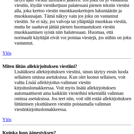
viestiin, löydät viestiketjuun palatessasi pienen tekstin viestisi
alla, joka kertoo viestin muokkauskertojen lukumäärän ja
muokkausajan. Tämä näkyy vain jos joku on vastannut
viestiin. Se ei näy, jos valvoja tai ylläpitäjä muokkaa viestiä,
mutta he saattavat jättää pienen huomautuksen viestin
muokkaamisen syistä niin halutessaan. Huomaa, että
normaalit käyttäjät eivät voi poistaa viestejä, jos niihin on joku
vastannut.
Ylös
Miten liitän allekirjoituksen viestiini?
Lisätäksesi allekirjoituksen viestiisi, sinun täytyy ensin luoda
sellainen omissa asetuksissa. Kun olet luonut sellaisen, voit
valita
Lisää allekirjoitus
-valinnan viestin
kirjoituslomakkeessa. Voit myös lisätä allekirjoituksen
automaattisesti aina kaikkiin viesteihisi tekemällä valinnan
omissa asetuksissa. Jos teet niin, voit silti estää allekirjoituksen
liittämisen yksittäiseen viestiin poistamalla valinnan
viestinkirjoituslomakkeessa.
Ylös
Kuinka luon äänestyksen?