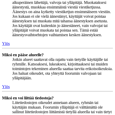
alkuperäinen lähettäjä, valvoja tai ylläpitäjä. Muokataksesi
äänestystä, muokkaa ensimmäistä viestiä viestiketjussa.
Äänestys on aina kytketty viestiketjun ensimmäiseen viestiin.
Jos kukaan ei ole vielä äänestänyt, käyttäjät voivat poistaa
äänestyksen tai muokata mitä tahansa äänestyksen asetusta.
Jos käyttäjät ovat kuitenkin jo äänestäneet, vain valvojat tai
ylläpitäjät voivat muokata tai poistaa sen. Tämä estää
äänestysvaihtoehtojen vaihtamisen kesken äänestyksen.
Ylös
Miksi en pääse alueelle?
Jotkin alueet saattavat olla rajattu vain tietyille käyttäjille tai
ryhmille. Katsoaksesi, lukeaksesi, kirjoittaaksesi tai muiden
toimintojen tekeminen alueella saattaa tarvita erikoisoikeuksia.
Jos haluat oikeudet, ota yhteyttä foorumin valvojaan tai
ylläpitäjään.
Ylös
Miksi en voi liittää tiedostoja?
Liitetiedostojen oikeudet annetaan alueen, ryhmän tai
käyttäjän mukaan. Foorumin ylläpitäjä ei välttämättä ole
sallinut liitetiedostojen liittämistä tietyllä alueella tai vain tietyt