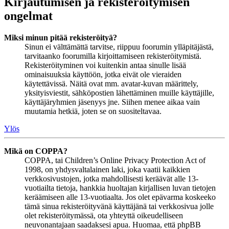
Kirjautumisen ja rekisteröitymisen
ongelmat
Miksi minun pitää rekisteröityä?
Sinun ei välttämättä tarvitse, riippuu foorumin ylläpitäjästä,
tarvitaanko foorumilla kirjoittamiseen rekisteröitymistä.
Rekisteröityminen voi kuitenkin antaa sinulle lisää
ominaisuuksia käyttöön, jotka eivät ole vieraiden
käytettävissä. Näitä ovat mm. avatar-kuvan määrittely,
yksityisviestit, sähköpostien lähettäminen muille käyttäjille,
käyttäjäryhmien jäsenyys jne. Siihen menee aikaa vain
muutamia hetkiä, joten se on suositeltavaa.
Ylös
Mikä on COPPA?
COPPA, tai Children’s Online Privacy Protection Act of
1998, on yhdysvaltalainen laki, joka vaatii kaikkien
verkkosivustojen, jotka mahdollisesti keräävät alle 13-
vuotiailta tietoja, hankkia huoltajan kirjallisen luvan tietojen
keräämiseen alle 13-vuotiaalta. Jos olet epävarma koskeeko
tämä sinua rekisteröityvänä käyttäjänä tai verkkosivua jolle
olet rekisteröitymässä, ota yhteyttä oikeudelliseen
neuvonantajaan saadaksesi apua. Huomaa, että phpBB