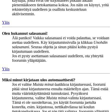
käyttäjiä, jotka eivät ole kirjoittaneet pitkään aikaan
pienentääkseen tietokantansa kokoa. Jos näin on käynyt, yritä
rekisteröityä uudelleen ja osallistu keskusteluun
aktiivisemmin.
Ylös
Olen hukannut salasanani!
Älä panikoi! Vaikka salasanaasi ei voida palauttaa, se voidaan
asettaa uudelleen. Käy kirjautumissivulla ja klikkaa
Unohdin
salasanani
. Seuraa ohjeita ja sinun pitäisi kohta pystyä
kirjautumaan uudelleen.
Jos et pysty asettamaan salasanaasi uudelleen, ota yhteyttä
foorumin ylläpitäjään.
Ylös
Miksi minut kirjataan ulos automaattisesti?
Jos et valitse
Muista minut
-laatikkoa kirjautuessasi, foorumi
pitää sinut kirjautuneena ennalta määritellyn ajan. Tämä estää
muita väärinkäyttämästä tunnuksiasi. Pysyäksesi
kirjautuneena, valitse
Muista minut
-valinta kirjautuessasi.
Tämä ei ole suositeltavaa, jos käytät foorumia jaetulta
koneelta, esim. kirjastossa, nettikahvilassa tai koulun
tietokoneluokassa. Jos et näe tätä valintaa, foorumin ylläpitäjä