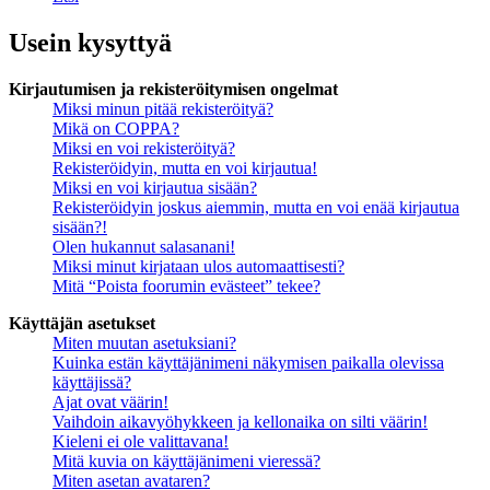
Usein kysyttyä
Kirjautumisen ja rekisteröitymisen ongelmat
Miksi minun pitää rekisteröityä?
Mikä on COPPA?
Miksi en voi rekisteröityä?
Rekisteröidyin, mutta en voi kirjautua!
Miksi en voi kirjautua sisään?
Rekisteröidyin joskus aiemmin, mutta en voi enää kirjautua
sisään?!
Olen hukannut salasanani!
Miksi minut kirjataan ulos automaattisesti?
Mitä “Poista foorumin evästeet” tekee?
Käyttäjän asetukset
Miten muutan asetuksiani?
Kuinka estän käyttäjänimeni näkymisen paikalla olevissa
käyttäjissä?
Ajat ovat väärin!
Vaihdoin aikavyöhykkeen ja kellonaika on silti väärin!
Kieleni ei ole valittavana!
Mitä kuvia on käyttäjänimeni vieressä?
Miten asetan avataren?