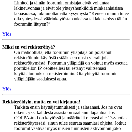
Limited ja tämän foorumin omistajat eivät voi antaa
lakineuvontaa ja eivät ole yhteyshenkilöitä minkäänlaisissa
lakiasioissa, lukuunottamatta kysymystä “Keneen minun tulee
olla yhteydessä väärinkäytöstapauksissa tai lakiasioissa tähän
foorumiin liittyen?”.
Ylös
Miksi en voi rekisteröityä?
On mahdollista, että foorumin ylläpitäjä on poistanut
rekisteröinnin käytöstä estääkseen uusia vierailijoita
rekisteröitymästä. Foorumin ylläpitäjä on voinut myös asettaa
porttikiellon IP-osoitteellesi tai estänyt valitsemasi
käyttäjätunnuksen rekisteröinnin. Ota yhteyttä foorumin
ylläpitäjään saadaksesi apua.
Ylös
Rekisteröidyin, mutta en voi kirjautua!
Tarkista ensin käyttäjätunnuksesi ja salasanasi. Jos ne ovat
oikein, yksi kahdesta asiasta on saattanut tapahtua. Jos
COPPA-tuki on käytössä ja määrittelit olevasi alle 13-vuotias
rekisteröityessäsi, sinun tulee seurata saamiasi ohjeita. Jotkut
foorumit vaativat myös uusien tunnusten aktivoinnin joko