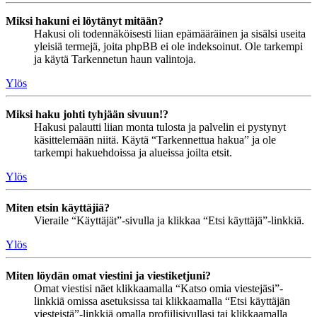
Miksi hakuni ei löytänyt mitään?
Hakusi oli todennäköisesti liian epämääräinen ja sisälsi useita
yleisiä termejä, joita phpBB ei ole indeksoinut. Ole tarkempi
ja käytä Tarkennetun haun valintoja.
Ylös
Miksi haku johti tyhjään sivuun!?
Hakusi palautti liian monta tulosta ja palvelin ei pystynyt
käsittelemään niitä. Käytä “Tarkennettua hakua” ja ole
tarkempi hakuehdoissa ja alueissa joilta etsit.
Ylös
Miten etsin käyttäjiä?
Vieraile “Käyttäjät”-sivulla ja klikkaa “Etsi käyttäjä”-linkkiä.
Ylös
Miten löydän omat viestini ja viestiketjuni?
Omat viestisi näet klikkaamalla “Katso omia viestejäsi”-
linkkiä omissa asetuksissa tai klikkaamalla “Etsi käyttäjän
viesteistä”-linkkiä omalla profiilisivullasi tai klikkaamalla