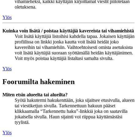
vihamieheksi, kaikki käyttäjän kirjoittamat viestit piilotetaan
oletuksena.
Ylös
Kuinka voin lisätä / poistaa käyttäjiä kavereista tai vihamiehistä
Voit lisätä käyttäjiä listoihisi kahdella tapaa. Jokaisen käyttäjän
profiilissa on linkki jonka kautta voit lisätä heidät joko
kavereihin tai vihamiehiin. Vaihtoehtoisesti omista asetuksista
voit lisätä käyttäjiä suoraan syöttämällä heidän käyttäjänimen.
Voit myös poistaa käyttäjiä listaltasi samalta sivulta.
Ylös
Foorumilta hakeminen
Miten etsin alueelta tai alueilta?
Syötä hakutermi hakukenttään, joka sijaitsee etusivulla, alueen
tai viestiketjun sivulla. Tarkennettuun hakuun pääset
klikkaamalla “Tarkennettu haku”-linkkiä joka on saatavilla
jokaisella sivulla. Haun sijainti voi riippua käyttämästäsi
tyylistä.
Ylös