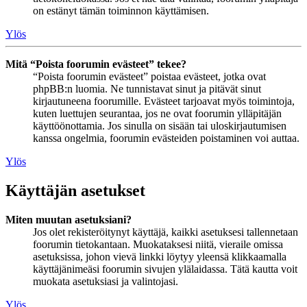
on estänyt tämän toiminnon käyttämisen.
Ylös
Mitä “Poista foorumin evästeet” tekee?
“Poista foorumin evästeet” poistaa evästeet, jotka ovat
phpBB:n luomia. Ne tunnistavat sinut ja pitävät sinut
kirjautuneena foorumille. Evästeet tarjoavat myös toimintoja,
kuten luettujen seurantaa, jos ne ovat foorumin ylläpitäjän
käyttöönottamia. Jos sinulla on sisään tai uloskirjautumisen
kanssa ongelmia, foorumin evästeiden poistaminen voi auttaa.
Ylös
Käyttäjän asetukset
Miten muutan asetuksiani?
Jos olet rekisteröitynyt käyttäjä, kaikki asetuksesi tallennetaan
foorumin tietokantaan. Muokataksesi niitä, vieraile omissa
asetuksissa, johon vievä linkki löytyy yleensä klikkaamalla
käyttäjänimeäsi foorumin sivujen ylälaidassa. Tätä kautta voit
muokata asetuksiasi ja valintojasi.
Ylös