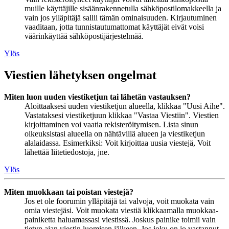
muille käyttäjille sisäänrakennetulla sähköpostilomakkeella ja
vain jos ylläpitäjä sallii tämän ominaisuuden. Kirjautuminen
vaaditaan, jotta tunnistautumattomat käyttäjät eivät voisi
väärinkäyttää sähköpostijärjestelmää.
Ylös
Viestien lähetyksen ongelmat
Miten luon uuden viestiketjun tai lähetän vastauksen?
Aloittaaksesi uuden viestiketjun alueella, klikkaa "Uusi Aihe".
Vastataksesi viestiketjuun klikkaa "Vastaa Viestiin". Viestien
kirjoittaminen voi vaatia rekisteröitymisen. Lista sinun
oikeuksistasi alueella on nähtävillä alueen ja viestiketjun
alalaidassa. Esimerkiksi: Voit kirjoittaa uusia viestejä, Voit
lähettää liitetiedostoja, jne.
Ylös
Miten muokkaan tai poistan viestejä?
Jos et ole foorumin ylläpitäjä tai valvoja, voit muokata vain
omia viestejäsi. Voit muokata viestiä klikkaamalla muokkaa-
painiketta haluamassasi viestissä. Joskus painike toimii vain
tietyn ajan viestin luomisen jälkeen. Jos joku on jo vastannut