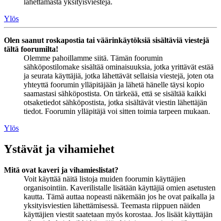
lähettämästä yksityisviestejä.
Ylös
Olen saanut roskapostia tai väärinkäytöksiä sisältäviä viestejä
tältä foorumilta!
Olemme pahoillamme siitä. Tämän foorumin
sähköpostilomake sisältää ominaisuuksia, jotka yrittävät estää
ja seurata käyttäjiä, jotka lähettävät sellaisia viestejä, joten ota
yhteyttä foorumin ylläpitäjään ja lähetä hänelle täysi kopio
saamastasi sähköpostista. On tärkeää, että se sisältää kaikki
otsaketiedot sähköpostista, jotka sisältävät viestin lähettäjän
tiedot. Foorumin ylläpitäjä voi sitten toimia tarpeen mukaan.
Ylös
Ystävät ja vihamiehet
Mitä ovat kaveri ja vihamieslistat?
Voit käyttää näitä listoja muiden foorumin käyttäjien
organisointiin. Kaverilistalle lisätään käyttäjiä omien asetusten
kautta. Tämä auttaa nopeasti näkemään jos he ovat paikalla ja
yksityisviestien lähettämisessä. Teemasta riippuen näiden
käyttäjien viestit saatetaan myös korostaa. Jos lisäät käyttäjän