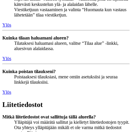
kätevästi keskustelun ylä- ja alalaidan lähelle.
Viestiketjuun vastaaminen ja valinta “Huomauta kun vastaus
lähetetään” tilaa viestiketjun.
Ylös
Kuinka tilaan haluamani alueen?
Tilataksesi haluamasi alueen, valitse “Tilaa alue” -linkki,
aluesivun alalaidassa.
Ylös
Kuinka poistan tilaukseni?
Poistaaksesi tilauksiasi, mene omiin asetuksiisi ja seuraa
linkkejä tilauksiisi.
Ylös
Liitetiedostot
Mitkä liitetiedostot ovat sallittuja tällä alueella?
Ylläpitäjä voi määrätä sallitut ja kielletyt liitetiedostojen tyypit.
Ota yhteys ylläpitäjään mikäli et ole varma mitkä tiedostot