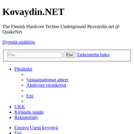
Kovaydin.NET
The Finnish Hardcore Techno Underground #kovaydin.net @
QuakeNet
Hyppää sisältöön
Tarkennettu haku
Etsi
Pikalinkit
Vastaamattomat aiheet
Aktiiviset viestiketjut
Etsi
UKK
Kirjaudu sisään
Rekisteröidy
Etusivu
Usein kysyttyä
Etsi