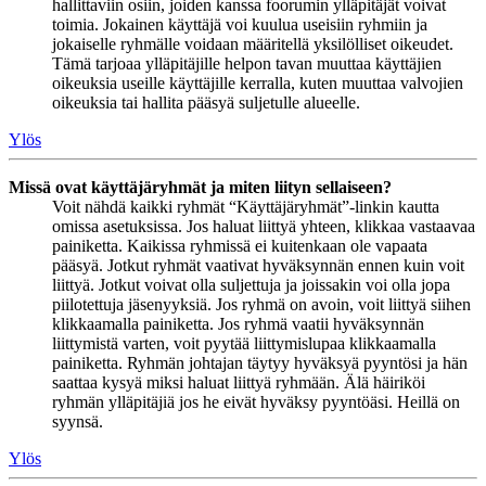
hallittaviin osiin, joiden kanssa foorumin ylläpitäjät voivat
toimia. Jokainen käyttäjä voi kuulua useisiin ryhmiin ja
jokaiselle ryhmälle voidaan määritellä yksilölliset oikeudet.
Tämä tarjoaa ylläpitäjille helpon tavan muuttaa käyttäjien
oikeuksia useille käyttäjille kerralla, kuten muuttaa valvojien
oikeuksia tai hallita pääsyä suljetulle alueelle.
Ylös
Missä ovat käyttäjäryhmät ja miten liityn sellaiseen?
Voit nähdä kaikki ryhmät “Käyttäjäryhmät”-linkin kautta
omissa asetuksissa. Jos haluat liittyä yhteen, klikkaa vastaavaa
painiketta. Kaikissa ryhmissä ei kuitenkaan ole vapaata
pääsyä. Jotkut ryhmät vaativat hyväksynnän ennen kuin voit
liittyä. Jotkut voivat olla suljettuja ja joissakin voi olla jopa
piilotettuja jäsenyyksiä. Jos ryhmä on avoin, voit liittyä siihen
klikkaamalla painiketta. Jos ryhmä vaatii hyväksynnän
liittymistä varten, voit pyytää liittymislupaa klikkaamalla
painiketta. Ryhmän johtajan täytyy hyväksyä pyyntösi ja hän
saattaa kysyä miksi haluat liittyä ryhmään. Älä häiriköi
ryhmän ylläpitäjiä jos he eivät hyväksy pyyntöäsi. Heillä on
syynsä.
Ylös