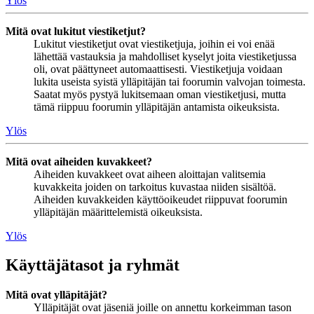
Ylös
Mitä ovat lukitut viestiketjut?
Lukitut viestiketjut ovat viestiketjuja, joihin ei voi enää
lähettää vastauksia ja mahdolliset kyselyt joita viestiketjussa
oli, ovat päättyneet automaattisesti. Viestiketjuja voidaan
lukita useista syistä ylläpitäjän tai foorumin valvojan toimesta.
Saatat myös pystyä lukitsemaan oman viestiketjusi, mutta
tämä riippuu foorumin ylläpitäjän antamista oikeuksista.
Ylös
Mitä ovat aiheiden kuvakkeet?
Aiheiden kuvakkeet ovat aiheen aloittajan valitsemia
kuvakkeita joiden on tarkoitus kuvastaa niiden sisältöä.
Aiheiden kuvakkeiden käyttöoikeudet riippuvat foorumin
ylläpitäjän määrittelemistä oikeuksista.
Ylös
Käyttäjätasot ja ryhmät
Mitä ovat ylläpitäjät?
Ylläpitäjät ovat jäseniä joille on annettu korkeimman tason