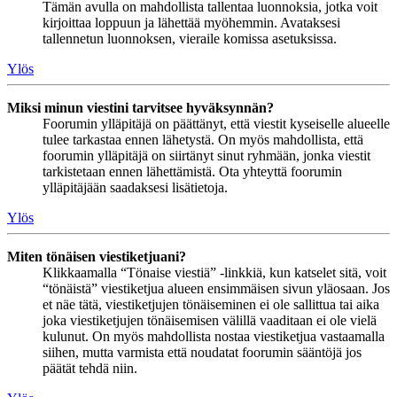
Tämän avulla on mahdollista tallentaa luonnoksia, jotka voit
kirjoittaa loppuun ja lähettää myöhemmin. Avataksesi
tallennetun luonnoksen, vieraile komissa asetuksissa.
Ylös
Miksi minun viestini tarvitsee hyväksynnän?
Foorumin ylläpitäjä on päättänyt, että viestit kyseiselle alueelle
tulee tarkastaa ennen lähetystä. On myös mahdollista, että
foorumin ylläpitäjä on siirtänyt sinut ryhmään, jonka viestit
tarkistetaan ennen lähettämistä. Ota yhteyttä foorumin
ylläpitäjään saadaksesi lisätietoja.
Ylös
Miten tönäisen viestiketjuani?
Klikkaamalla “Tönaise viestiä” -linkkiä, kun katselet sitä, voit
“tönäistä” viestiketjua alueen ensimmäisen sivun yläosaan. Jos
et näe tätä, viestiketjujen tönäiseminen ei ole sallittua tai aika
joka viestiketjujen tönäisemisen välillä vaaditaan ei ole vielä
kulunut. On myös mahdollista nostaa viestiketjua vastaamalla
siihen, mutta varmista että noudatat foorumin sääntöjä jos
päätät tehdä niin.