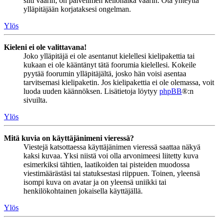
silti väärin, on palvelimen kellonaika väärin. Ota yhteyttä
ylläpitäjään korjataksesi ongelman.
Ylös
Kieleni ei ole valittavana!
Joko ylläpitäjä ei ole asentanut kielellesi kielipakettia tai
kukaan ei ole kääntänyt tätä foorumia kielellesi. Kokeile
pyytää foorumin ylläpitäjältä, josko hän voisi asentaa
tarvitsemasi kielipaketin. Jos kielipakettia ei ole olemassa, voit
luoda uuden käännöksen. Lisätietoja löytyy
phpBB
®:n
sivuilta.
Ylös
Mitä kuvia on käyttäjänimeni vieressä?
Viestejä katsottaessa käyttäjänimen vieressä saattaa näkyä
kaksi kuvaa. Yksi niistä voi olla arvonimeesi liitetty kuva
esimerkiksi tähtien, laatikoiden tai pisteiden muodossa
viestimäärästäsi tai statuksestasi riippuen. Toinen, yleensä
isompi kuva on avatar ja on yleensä uniikki tai
henkilökohtainen jokaisella käyttäjällä.
Ylös