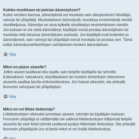
Kuinka muokkaan tai poistan äänestyksen?
Kuten viestien kanssa, äänestyksiä voi muokata vain alkuperäinen lähettäjä,
valvoja tai ylläpitäjä. Muokataksesi äänestystä, muokkaa ensimmäistä viestiä
viestiketjussa. Äänestys on aina kytketty viestiketjun ensimmäiseen viestiin.
Jos kukaan ei ole vielä äänestänyt, käyttäjät voivat poistaa äänestyksen tai
muokata mitä tahansa äänestyksen asetusta. Jos käyttäjät ovat kuitenkin jo
äänestäneet, vain valvojat tai ylläpitäjät voivat muokata tai poistaa sen. Tämä
estää äänestysvaihtoehtojen vaihtamisen kesken äänestyksen.
Ylös
Miksi en pääse alueelle?
Jotkin alueet saattavat olla rajattu vain tietyille käyttäjille tai ryhmille.
Katsoaksesi, lukeaksesi, kirjoittaaksesi tai muiden toimintojen tekeminen
alueella saattaa tarvita erikoisoikeuksia. Jos haluat oikeudet, ota yhteyttä
foorumin valvojaan tai ylläpitäjään.
Ylös
Miksi en voi liittää tiedostoja?
Liitetiedostojen oikeudet annetaan alueen, ryhmän tai käyttäjän mukaan.
Foorumin ylläpitäjä ei välttämättä ole sallinut liitetiedostojen liittämistä tietyllä
alueella tai vain tietyt ryhmät saattavat pystyä liittämään tiedostoja. Ota yhteyttä
foorumin ylläpitäjään jos et tiedä miksi et voi lisätä liitetiedostoja.