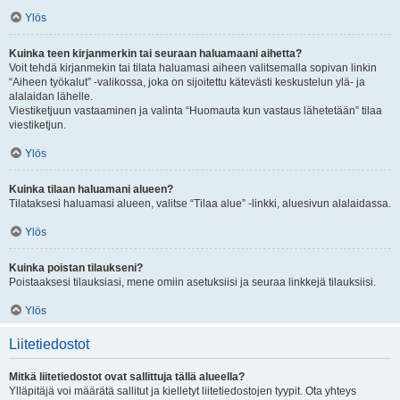
Ylös
Kuinka teen kirjanmerkin tai seuraan haluamaani aihetta?
Voit tehdä kirjanmekin tai tilata haluamasi aiheen valitsemalla sopivan linkin
“Aiheen työkalut” -valikossa, joka on sijoitettu kätevästi keskustelun ylä- ja
alalaidan lähelle.
Viestiketjuun vastaaminen ja valinta “Huomauta kun vastaus lähetetään” tilaa
viestiketjun.
Ylös
Kuinka tilaan haluamani alueen?
Tilataksesi haluamasi alueen, valitse “Tilaa alue” -linkki, aluesivun alalaidassa.
Ylös
Kuinka poistan tilaukseni?
Poistaaksesi tilauksiasi, mene omiin asetuksiisi ja seuraa linkkejä tilauksiisi.
Ylös
Liitetiedostot
Mitkä liitetiedostot ovat sallittuja tällä alueella?
Ylläpitäjä voi määrätä sallitut ja kielletyt liitetiedostojen tyypit. Ota yhteys