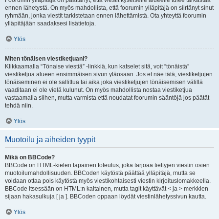
Foorumin ylläpitäjä on päättänyt, että viestit kyseiselle alueelle tulee tarkastaa
ennen lähetystä. On myös mahdollista, että foorumin ylläpitäjä on siirtänyt sinut
ryhmään, jonka viestit tarkistetaan ennen lähettämistä. Ota yhteyttä foorumin
ylläpitäjään saadaksesi lisätietoja.
Ylös
Miten tönäisen viestiketjuani?
Klikkaamalla “Tönaise viestiä” -linkkiä, kun katselet sitä, voit “tönäistä”
viestiketjua alueen ensimmäisen sivun yläosaan. Jos et näe tätä, viestiketjujen
tönäiseminen ei ole sallittua tai aika joka viestiketjujen tönäisemisen välillä
vaaditaan ei ole vielä kulunut. On myös mahdollista nostaa viestiketjua
vastaamalla siihen, mutta varmista että noudatat foorumin sääntöjä jos päätät
tehdä niin.
Ylös
Muotoilu ja aiheiden tyypit
Mikä on BBCode?
BBCode on HTML-kielen tapainen toteutus, joka tarjoaa tiettyjen viestin osien
muotoilumahdollisuuden. BBCoden käytöstä päättää ylläpitäjä, mutta se
voidaan ottaa pois käytöstä myös viestikohtaisesti viestin kirjoituslomakkeella.
BBCode itsessään on HTML:n kaltainen, mutta tagit käyttävät < ja > merkkien
sijaan hakasulkuja [ ja ]. BBCoden oppaan löydät viestinlähetyssivun kautta.
Ylös