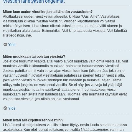
Viestien lähetyksen ongelmat
Miten luon uuden viestiketjun tai lähetän vastauksen?
Aloittaaksesi uuden viestiketjun alueella, klikkaa "Uusi Aihe". Vastataksesi
viestiketjuun klikkaa "Vastaa Viestiin". Viestien kirjoittaminen voi vaatia
rekisteröitymisen. Lista sinun oikeuksistasi alueella on nähtävillä alueen ja
viestiketjun alalaidassa. Esimerkiksi: Voit kirjoittaa uusia viestejä, Voit lähettää
liitetiedostoja, jne.
Ylös
Miten muokkaan tai poistan viestejä?
Jos et ole foorumin ylläpitäjä tai valvoja, voit muokata vain omia viestejäsi. Voit
muokata viestiä klikkaamalla muokkaa-painiketta haluamassasi viestissä.
Joskus painike toimii vain tietyn ajan viestin luomisen jälkeen. Jos joku on jo
vastannut viestiin, löydät viestiketjuun palatessasi pienen tekstin viestisi alla,
joka kertoo viestin muokkauskertojen lukumäärän ja muokkausajan. Tämä
näkyy vain jos joku on vastannut viestiin. Se ei näy, jos valvoja tai ylläpitäjä
muokkaa viestiä, mutta he saattavat jättää pienen huomautuksen viestin
muokkaamisen syistä niin halutessaan. Huomaa, että normaalit käyttäjät eivät
voi poistaa viestejä, jos niihin on joku vastannut.
Ylös
Miten liitän allekirjoituksen viestiini?
Lisätäksesi allekirjoituksen viestiisi, sinun täytyy ensin luoda sellainen omissa
asetuksissa. Kun olet luonut sellaisen, voit valita
Lisää allekirjoitus
-valinnan