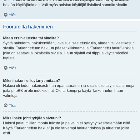
Vaihtoehtoisesti omista asetuksista voit lisätä käyttäjiä suoraan syöttämällä
heidän käyttäjänimen. Voit myös poistaa käyttäjiä listaltasi samalta sivulta.
Ylös
Foorumilta hakeminen
Miten etsin alueelta tai alueilta?
Syötä hakutermi hakukenttään, joka sijaitsee etusivulla, alueen tai viestiketjun
sivulla. Tarkennettuun hakuun pääset klikkaamalla “Tarkennettu haku”-linkkiä
joka on saatavilla jokaisella sivulla. Haun sijainti voi riippua käyttämästäsi
tyylistä.
Ylös
Miksi hakuni ei löytänyt mitään?
Hakusi oli todennäköisesti liian epämääräinen ja sisälsi useita yleisiä termejä,
joita phpBB ei ole indeksoinut. Ole tarkempi ja käytä Tarkennetun haun
valintoja.
Ylös
Miksi haku johti tyhjään sivuun!?
Hakusi palautti liian monta tulosta ja palvelin ei pystynyt käsittelemään niitä.
Käytä “Tarkennettua hakua” ja ole tarkempi hakuehdoissa ja alueissa joilta
etsit.