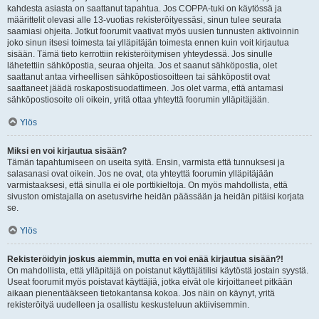
kahdesta asiasta on saattanut tapahtua. Jos COPPA-tuki on käytössä ja
määrittelit olevasi alle 13-vuotias rekisteröityessäsi, sinun tulee seurata
saamiasi ohjeita. Jotkut foorumit vaativat myös uusien tunnusten aktivoinnin
joko sinun itsesi toimesta tai ylläpitäjän toimesta ennen kuin voit kirjautua
sisään. Tämä tieto kerrottiin rekisteröitymisen yhteydessä. Jos sinulle
lähetettiin sähköpostia, seuraa ohjeita. Jos et saanut sähköpostia, olet
saattanut antaa virheellisen sähköpostiosoitteen tai sähköpostit ovat
saattaneet jäädä roskapostisuodattimeen. Jos olet varma, että antamasi
sähköpostiosoite oli oikein, yritä ottaa yhteyttä foorumin ylläpitäjään.
Ylös
Miksi en voi kirjautua sisään?
Tämän tapahtumiseen on useita syitä. Ensin, varmista että tunnuksesi ja
salasanasi ovat oikein. Jos ne ovat, ota yhteyttä foorumin ylläpitäjään
varmistaaksesi, että sinulla ei ole porttikieltoja. On myös mahdollista, että
sivuston omistajalla on asetusvirhe heidän päässään ja heidän pitäisi korjata
se.
Ylös
Rekisteröidyin joskus aiemmin, mutta en voi enää kirjautua sisään?!
On mahdollista, että ylläpitäjä on poistanut käyttäjätilisi käytöstä jostain syystä.
Useat foorumit myös poistavat käyttäjiä, jotka eivät ole kirjoittaneet pitkään
aikaan pienentääkseen tietokantansa kokoa. Jos näin on käynyt, yritä
rekisteröityä uudelleen ja osallistu keskusteluun aktiivisemmin.