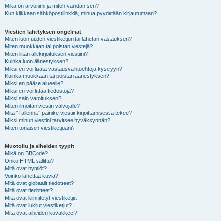
Mikä on arvonimi ja miten vaihdan sen?
Kun klikkaan sähköpostilinkkiä, minua pyydetään kirjautumaan?
Viestien lähetyksen ongelmat
Miten luon uuden viestiketjun tai lähetän vastauksen?
Miten muokkaan tai poistan viestejä?
Miten liitän allekirjoituksen viestiini?
Kuinka luon äänestyksen?
Miksi en voi lisätä vastausvaihtoehtoja kyselyyn?
Kuinka muokkaan tai poistan äänestyksen?
Miksi en pääse alueelle?
Miksi en voi liittää tiedostoja?
Miksi sain varoituksen?
Miten ilmoitan viestin valvojalle?
Mitä “Tallenna”-painike viestin kirjoittamisessa tekee?
Miksi minun viestini tarvitsee hyväksynnän?
Miten tönäisen viestiketjuani?
Muotoilu ja aiheiden tyypit
Mikä on BBCode?
Onko HTML sallittu?
Mitä ovat hymiöt?
Voinko lähettää kuvia?
Mitä ovat globaalit tiedotteet?
Mitä ovat tiedotteet?
Mitä ovat kiinnitetyt viestiketjut
Mitä ovat lukitut viestiketjut?
Mitä ovat aiheiden kuvakkeet?