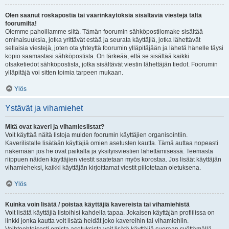
Olen saanut roskapostia tai väärinkäytöksiä sisältäviä viestejä tältä
foorumilta!
Olemme pahoillamme siitä. Tämän foorumin sähköpostilomake sisältää
ominaisuuksia, jotka yrittävät estää ja seurata käyttäjiä, jotka lähettävät
sellaisia viestejä, joten ota yhteyttä foorumin ylläpitäjään ja lähetä hänelle täysi
kopio saamastasi sähköpostista. On tärkeää, että se sisältää kaikki
otsaketiedot sähköpostista, jotka sisältävät viestin lähettäjän tiedot. Foorumin
ylläpitäjä voi sitten toimia tarpeen mukaan.
Ylös
Ystävät ja vihamiehet
Mitä ovat kaveri ja vihamieslistat?
Voit käyttää näitä listoja muiden foorumin käyttäjien organisointiin.
Kaverilistalle lisätään käyttäjiä omien asetusten kautta. Tämä auttaa nopeasti
näkemään jos he ovat paikalla ja yksityisviestien lähettämisessä. Teemasta
riippuen näiden käyttäjien viestit saatetaan myös korostaa. Jos lisäät käyttäjän
vihamieheksi, kaikki käyttäjän kirjoittamat viestit piilotetaan oletuksena.
Ylös
Kuinka voin lisätä / poistaa käyttäjiä kavereista tai vihamiehistä
Voit lisätä käyttäjiä listoihisi kahdella tapaa. Jokaisen käyttäjän profiilissa on
linkki jonka kautta voit lisätä heidät joko kavereihin tai vihamiehiin.