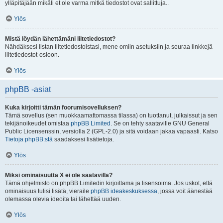
ylläpitäjään mikäli et ole varma mitkä tiedostot ovat sallittuja..
Ylös
Mistä löydän lähettämäni liitetiedostot?
Nähdäksesi listan liitetiedostoistasi, mene omiin asetuksiin ja seuraa linkkejä
liitetiedostot-osioon.
Ylös
phpBB -asiat
Kuka kirjoitti tämän foorumisovelluksen?
Tämä sovellus (sen muokkaamattomassa tilassa) on tuottanut, julkaissut ja sen
tekijänoikeudet omistaa
phpBB Limited
. Se on tehty saataville GNU General
Public Licensenssin, versiolla 2 (GPL-2.0) ja sitä voidaan jakaa vapaasti. Katso
Tietoja phpBB:stä
saadaksesi lisätietoja.
Ylös
Miksi ominaisuutta X ei ole saatavilla?
Tämä ohjelmisto on phpBB Limitedin kirjoittama ja lisensoima. Jos uskot, että
ominaisuus tulisi lisätä, vieraile
phpBB ideakeskuksessa
, jossa voit äänestää
olemassa olevia ideoita tai lähettää uuden.
Ylös