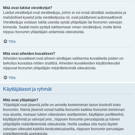
Mitä ovat lukitut viestiketjut?
Lukitut viestiketjut ovat viestiketjuja, joihin ei voi enää lähettää vastauksia ja
mahdolliset kyselyt joita viestiketjussa oli, ovat päättyneet automaattisesti.
Viestiketjuja voidaan lukita useista syistä ylläpitäjän tai foorumin valvojan
toimesta. Saatat myös pystyä lukitsemaan oman viestiketjusi, mutta tämä
riippuu foorumin ylläpitäjän antamista oikeuksista.
Ylös
Mitä ovat aiheiden kuvakkeet?
Aiheiden kuvakkeet ovat aiheen aloittajan valitsemia kuvakkeita joiden on
tarkoitus kuvastaa niiden sisältöä. Aiheiden kuvakkeiden käyttöoikeudet
riippuvat foorumin ylläpitäjän määrittelemistä oikeuksista.
Ylös
Käyttäjätasot ja ryhmät
Mitä ovat ylläpitäjät?
Ylläpitäjät ovat jäseniä joille on annettu korkeimman tason kontrolli koko
foorumiin. Nämä jäsenet voivat hallita foorumin kaikkia foorumin toiminnan
osa-alueita, mukaan lukien oikeuksien asettaminen, käyttäjien porttikiellot,
käyttäjäryhmät ja valvojat yms., riippuen foorumin perustajasta ja hänen
ylläpitäjille määrittelemistä oikeuksista. Heillä saattaa olla myös täydet
valvojan oikeudet kaikilla keskustelualueilla, riippuen foorumin perustajan
määrittelemistä asetuksista.