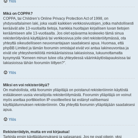
Ylös
Mikä on COPPA?
COPPA, tai Children’s Online Privacy Protection Act of 1998, on
yhdysvaltalainen laki, joka vaatii kaikkien verkkosivustojen, jotka mahdollisesti
keräävät alle 13-vuotiailta tietoja, hankkia huoltajan kirjallisen luvan tietojen
keräämiseen alle 13-vuotiaalta. Jos olet epävarma koskeeko tämä sinua
rekisteröityvänä käyttäjänä tai verkkosivua jolle olet rekisteröitymässä, ota
yhteyttä oikeudelliseen neuvonantajaan saadaksesi apua. Huomaa, että
phpBB Limited ja tämän foorumin omistajat eivät voi antaa lakineuvontaa ja
eivät ole yhteyshenkilöitä minkäänlaisissa lakiasioissa, lukuunottamatta
kysymystä “Keneen minun tulee olla yhteydessä väärinkäytöstapauksissa tai
lakiasioissa tähän foorumiin liittyen?”.
Ylös
Miksi en voi rekisteröityä?
On mahdollista, että foorumin ylläpitäjä on poistanut rekisteröinnin käytöstä
estääkseen uusia vierailijoita rekisteröitymästä. Foorumin ylläpitäjä on voinut
myös asettaa porttikiellon IP-osoitteellesi tai estänyt valitsemasi
käyttäjätunnuksen rekisteröinnin. Ota yhteyttä foorumin ylläpitäjään saadaksesi
apua.
Ylös
Rekisteröidyin, mutta en voi kirjautua!
Tarkista ensin käyttäjätunnuksesi ja salasanasi. Jos ne ovat oikein, yksi