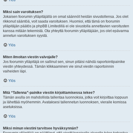
Ylös
Miksi sain varoituksen?
Jokaisen foorumin ylläpitäjällä on omat säännöt heidän sivustollensa. Jos olet
rikkonut sääntöä, voit saada varoituksen. Huomioi, että tämä on foorumin
ylläpitäjän päätös ja phpBB Limitedillä ei ole sivustolla annettavien varoitusten
kanssa mitään tekemistä. Ota yhteyttä foorumin ylläpitäjään, jos olet epävarma
annetun varoituksen syystä.
Ylös
Miten ilmoitan viestin valvojalle?
Jos foorumin ylläpitäjä on sallinut sen, sinun pitäisi nähdä raportointipainike
viestin yhteydessä. Tämän klikkaaminen vie sinut viestin raportoinnin
vaiheiden läpi.
Ylös
Mitä “Tallenna”-painike viestin kirjoittamisessa tekee?
Tämän avulla on mahdollista tallentaa luonnoksia, jotka voit kirjoittaa loppuun
ja lähettää myöhemmin. Avataksesi tallennetun luonnoksen, vieraile komissa
asetuksissa.
Ylös
Miksi minun viestini tarvitsee hyväksynnän?