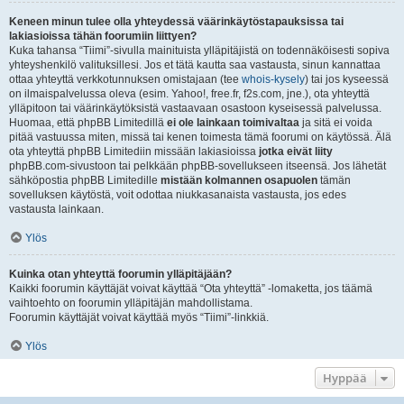
Keneen minun tulee olla yhteydessä väärinkäytöstapauksissa tai
lakiasioissa tähän foorumiin liittyen?
Kuka tahansa “Tiimi”-sivulla mainituista ylläpitäjistä on todennäköisesti sopiva
yhteyshenkilö valituksillesi. Jos et tätä kautta saa vastausta, sinun kannattaa
ottaa yhteyttä verkkotunnuksen omistajaan (tee
whois-kysely
) tai jos kyseessä
on ilmaispalvelussa oleva (esim. Yahoo!, free.fr, f2s.com, jne.), ota yhteyttä
ylläpitoon tai väärinkäytöksistä vastaavaan osastoon kyseisessä palvelussa.
Huomaa, että phpBB Limitedillä
ei ole lainkaan toimivaltaa
ja sitä ei voida
pitää vastuussa miten, missä tai kenen toimesta tämä foorumi on käytössä. Älä
ota yhteyttä phpBB Limitediin missään lakiasioissa
jotka eivät liity
phpBB.com-sivustoon tai pelkkään phpBB-sovellukseen itseensä. Jos lähetät
sähköpostia phpBB Limitedille
mistään kolmannen osapuolen
tämän
sovelluksen käytöstä, voit odottaa niukkasanaista vastausta, jos edes
vastausta lainkaan.
Ylös
Kuinka otan yhteyttä foorumin ylläpitäjään?
Kaikki foorumin käyttäjät voivat käyttää “Ota yhteyttä” -lomaketta, jos täämä
vaihtoehto on foorumin ylläpitäjän mahdollistama.
Foorumin käyttäjät voivat käyttää myös “Tiimi”-linkkiä.
Ylös
Hyppää