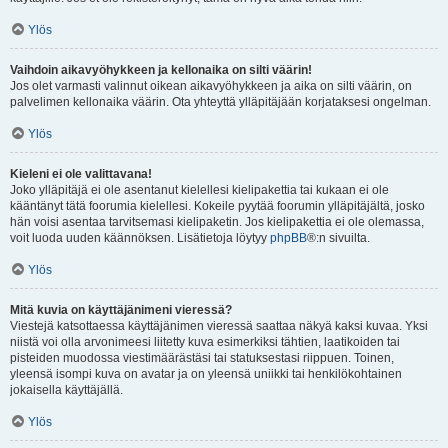
Ylös
Vaihdoin aikavyöhykkeen ja kellonaika on silti väärin!
Jos olet varmasti valinnut oikean aikavyöhykkeen ja aika on silti väärin, on
palvelimen kellonaika väärin. Ota yhteyttä ylläpitäjään korjataksesi ongelman.
Ylös
Kieleni ei ole valittavana!
Joko ylläpitäjä ei ole asentanut kielellesi kielipakettia tai kukaan ei ole
kääntänyt tätä foorumia kielellesi. Kokeile pyytää foorumin ylläpitäjältä, josko
hän voisi asentaa tarvitsemasi kielipaketin. Jos kielipakettia ei ole olemassa,
voit luoda uuden käännöksen. Lisätietoja löytyy
phpBB
®:n sivuilta.
Ylös
Mitä kuvia on käyttäjänimeni vieressä?
Viestejä katsottaessa käyttäjänimen vieressä saattaa näkyä kaksi kuvaa. Yksi
niistä voi olla arvonimeesi liitetty kuva esimerkiksi tähtien, laatikoiden tai
pisteiden muodossa viestimäärästäsi tai statuksestasi riippuen. Toinen,
yleensä isompi kuva on avatar ja on yleensä uniikki tai henkilökohtainen
jokaisella käyttäjällä.
Ylös