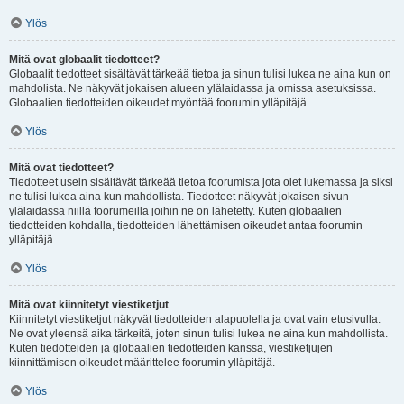
Ylös
Mitä ovat globaalit tiedotteet?
Globaalit tiedotteet sisältävät tärkeää tietoa ja sinun tulisi lukea ne aina kun on
mahdolista. Ne näkyvät jokaisen alueen ylälaidassa ja omissa asetuksissa.
Globaalien tiedotteiden oikeudet myöntää foorumin ylläpitäjä.
Ylös
Mitä ovat tiedotteet?
Tiedotteet usein sisältävät tärkeää tietoa foorumista jota olet lukemassa ja siksi
ne tulisi lukea aina kun mahdollista. Tiedotteet näkyvät jokaisen sivun
ylälaidassa niillä foorumeilla joihin ne on lähetetty. Kuten globaalien
tiedotteiden kohdalla, tiedotteiden lähettämisen oikeudet antaa foorumin
ylläpitäjä.
Ylös
Mitä ovat kiinnitetyt viestiketjut
Kiinnitetyt viestiketjut näkyvät tiedotteiden alapuolella ja ovat vain etusivulla.
Ne ovat yleensä aika tärkeitä, joten sinun tulisi lukea ne aina kun mahdollista.
Kuten tiedotteiden ja globaalien tiedotteiden kanssa, viestiketjujen
kiinnittämisen oikeudet määrittelee foorumin ylläpitäjä.
Ylös