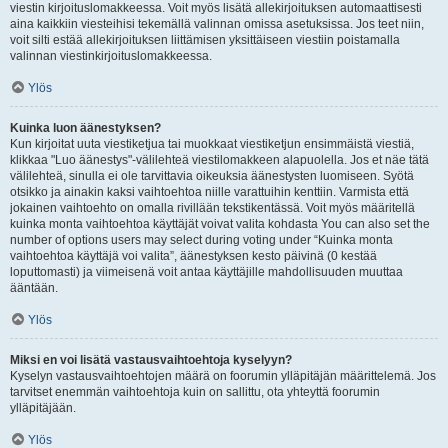
viestin kirjoituslomakkeessa. Voit myös lisätä allekirjoituksen automaattisesti
aina kaikkiin viesteihisi tekemällä valinnan omissa asetuksissa. Jos teet niin,
voit silti estää allekirjoituksen liittämisen yksittäiseen viestiin poistamalla
valinnan viestinkirjoituslomakkeessa.
Ylös
Kuinka luon äänestyksen?
Kun kirjoitat uuta viestiketjua tai muokkaat viestiketjun ensimmäistä viestiä,
klikkaa "Luo äänestys"-välilehteä viestilomakkeen alapuolella. Jos et näe tätä
välilehteä, sinulla ei ole tarvittavia oikeuksia äänestysten luomiseen. Syötä
otsikko ja ainakin kaksi vaihtoehtoa niille varattuihin kenttiin. Varmista että
jokainen vaihtoehto on omalla rivillään tekstikentässä. Voit myös määritellä
kuinka monta vaihtoehtoa käyttäjät voivat valita kohdasta You can also set the
number of options users may select during voting under “Kuinka monta
vaihtoehtoa käyttäjä voi valita”, äänestyksen kesto päivinä (0 kestää
loputtomasti) ja viimeisenä voit antaa käyttäjille mahdollisuuden muuttaa
ääntään.
Ylös
Miksi en voi lisätä vastausvaihtoehtoja kyselyyn?
Kyselyn vastausvaihtoehtojen määrä on foorumin ylläpitäjän määrittelemä. Jos
tarvitset enemmän vaihtoehtoja kuin on sallittu, ota yhteyttä foorumin
ylläpitäjään.
Ylös