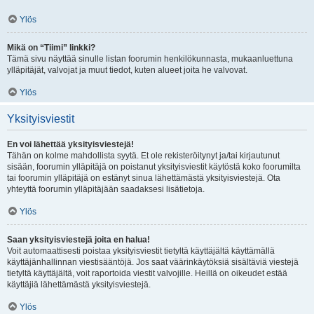
Ylös
Mikä on “Tiimi” linkki?
Tämä sivu näyttää sinulle listan foorumin henkilökunnasta, mukaanluettuna
ylläpitäjät, valvojat ja muut tiedot, kuten alueet joita he valvovat.
Ylös
Yksityisviestit
En voi lähettää yksityisviestejä!
Tähän on kolme mahdollista syytä. Et ole rekisteröitynyt ja/tai kirjautunut
sisään, foorumin ylläpitäjä on poistanut yksityisviestit käytöstä koko foorumilta
tai foorumin ylläpitäjä on estänyt sinua lähettämästä yksityisviestejä. Ota
yhteyttä foorumin ylläpitäjään saadaksesi lisätietoja.
Ylös
Saan yksityisviestejä joita en halua!
Voit automaattisesti poistaa yksityisviestit tietyltä käyttäjältä käyttämällä
käyttäjänhallinnan viestisääntöjä. Jos saat väärinkäytöksiä sisältäviä viestejä
tietyltä käyttäjältä, voit raportoida viestit valvojille. Heillä on oikeudet estää
käyttäjiä lähettämästä yksityisviestejä.
Ylös