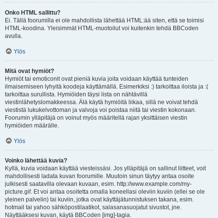
Onko HTML sallittu?
Ei. Tällä foorumilla ei ole mahdollista lähettää HTML:ää siten, että se toimisi
HTML-koodina. Yleisimmät HTML-muotoilut voi kuitenkin tehdä BBCoden
avulla.
Ylös
Mitä ovat hymiöt?
Hymiöt tai emoticonit ovat pieniä kuvia joita voidaan käyttää tunteiden
ilmaisemiseen lyhyitä koodeja käyttämällä. Esimerkiksi :) tarkoittaa iloista ja :(
tarkoittaa surullista. Hymiöiden täysi lista on nähtävillä
viestinlähetyslomakkeessa. Älä käytä hymiöitä liikaa, sillä ne voivat tehdä
viestistä lukukelvottoman ja valvoja voi poistaa niitä tai viestin kokonaan.
Foorumin ylläpitäjä on voinut myös määritellä rajan yksittäisen viestin
hymiöiden määrälle.
Ylös
Voinko lähettää kuvia?
Kyllä, kuvia voidaan käyttää viesteissäsi. Jos ylläpitäjä on sallinut liitteet, voit
mahdollisesti ladata kuvan foorumille. Muutoin sinun täytyy antaa osoite
julkisesti saatavilla olevaan kuvaan, esim. http://www.example.com/my-
picture.gif. Et voi antaa osoitetta omalla koneellasi oleviin kuviin (ellei se ole
yleinen palvelin) tai kuviin, jotka ovat käyttäjätunnistuksen takana, esim.
hotmail tai yahoo sähköpostilaatikot, salasanasuojatut sivustot, jne.
Näyttääksesi kuvan, käytä BBCoden [img]-tagia.