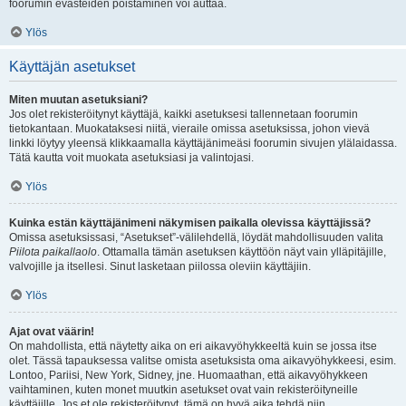
foorumin evästeiden poistaminen voi auttaa.
Ylös
Käyttäjän asetukset
Miten muutan asetuksiani?
Jos olet rekisteröitynyt käyttäjä, kaikki asetuksesi tallennetaan foorumin
tietokantaan. Muokataksesi niitä, vieraile omissa asetuksissa, johon vievä
linkki löytyy yleensä klikkaamalla käyttäjänimeäsi foorumin sivujen ylälaidassa.
Tätä kautta voit muokata asetuksiasi ja valintojasi.
Ylös
Kuinka estän käyttäjänimeni näkymisen paikalla olevissa käyttäjissä?
Omissa asetuksissasi, “Asetukset”-välilehdellä, löydät mahdollisuuden valita
Piilota paikallaolo
. Ottamalla tämän asetuksen käyttöön näyt vain ylläpitäjille,
valvojille ja itsellesi. Sinut lasketaan piilossa oleviin käyttäjiin.
Ylös
Ajat ovat väärin!
On mahdollista, että näytetty aika on eri aikavyöhykkeeltä kuin se jossa itse
olet. Tässä tapauksessa valitse omista asetuksista oma aikavyöhykkeesi, esim.
Lontoo, Pariisi, New York, Sidney, jne. Huomaathan, että aikavyöhykkeen
vaihtaminen, kuten monet muutkin asetukset ovat vain rekisteröityneille
käyttäjille. Jos et ole rekisteröitynyt, tämä on hyvä aika tehdä niin.