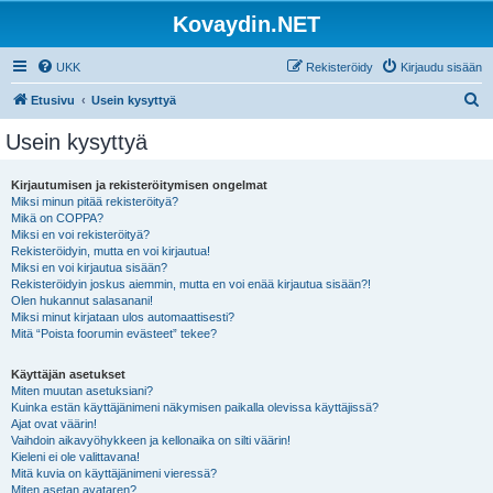
Kovaydin.NET
UKK
Rekisteröidy
Kirjaudu sisään
E
Etusivu
Usein kysyttyä
t
Usein kysyttyä
s
i
Kirjautumisen ja rekisteröitymisen ongelmat
Miksi minun pitää rekisteröityä?
Mikä on COPPA?
Miksi en voi rekisteröityä?
Rekisteröidyin, mutta en voi kirjautua!
Miksi en voi kirjautua sisään?
Rekisteröidyin joskus aiemmin, mutta en voi enää kirjautua sisään?!
Olen hukannut salasanani!
Miksi minut kirjataan ulos automaattisesti?
Mitä “Poista foorumin evästeet” tekee?
Käyttäjän asetukset
Miten muutan asetuksiani?
Kuinka estän käyttäjänimeni näkymisen paikalla olevissa käyttäjissä?
Ajat ovat väärin!
Vaihdoin aikavyöhykkeen ja kellonaika on silti väärin!
Kieleni ei ole valittavana!
Mitä kuvia on käyttäjänimeni vieressä?
Miten asetan avataren?