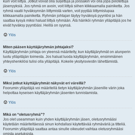
kuin voit liittyä. Jotkut voivat olla suljettuja ja joissakin voi olla jopa piilotettuja
jäsenyyksiä. Jos ryhmä on avoin, voit liittyä siihen klikkaamalla painiketta. Jos
ryhmä vaatii hyväksynnän liittymistä varten, voit pyytää liittymislupaa
klikkaamalla painiketta. Ryhmän johtajan täytyy hyväksyä pyyntösi ja hän
saattaa kysyä miksi haluat liittyä ryhmään. Älä häiriköi ryhmän ylläpitäjiä jos he
eivät hyväksy pyyntöäsi. Heillä on syynsä.
Ylös
Miten pääsen käyttäjäryhmän johtajaksi?
Käyttäjäryhmän johtaja on yleensä määritelty, kun käyttäjäryhmät on alunperin
luotu ylläpitäjän toimesta. Jos haluat luoda käyttäjäryhmän, ensimmäinen
yhteyshenkilösi tulisi olla ylläpitäjä. Kokeile yksityisviestin lähettämistä.
Ylös
Miksi jotkut käyttäjäryhmät näkyvät eri väreillä?
Foorumin ylläpitäjä voi määritellä tietyn käyttäjäryhmän jäsenille värin joka
helpottaa kyseisen käyttäjäryhmän jäsenten tunnistamista.
Ylös
Mikä on “oletusryhmä”?
Jos olet useamman kuin yhden käyttäjäryhmän jäsen, oletusryhmääsi
käytetään määriteltäessä sinun kohdallasi käytettävää ryhmäväriä ja titteliä.
Foorumin ylläpitäjä saattaa antaa sinulle oikeudet vaihtaa oletusryhmääsi
omista asetuksista.