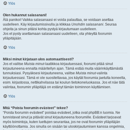
Ylös
Olen hukannut salasanani!
Älä panikoi! Vaikka salasanaasi ei voida palauttaa, se voidaan asettaa
uudelleen. Käy kirjautumissivulla ja klikkaa
Unohdin salasanani
. Seuraa
ohjeita ja sinun pitäisi kohta pystyä kirjautumaan uudelleen.
Jos et pysty asettamaan salasanaasi uudelleen, ota yhteyttä foorumin
ylläpitäjään.
Ylös
Miksi minut kirjataan ulos automaattisesti?
Jos et valitse
Muista minut
-laatikkoa kirjautuessasi, foorumi pitää sinut
kirjautuneena ennalta määritellyn ajan. Tämä estää muita väärinkäyttämästä
tunnuksiasi. Pysyäksesi kirjautuneena, valitse
Muista minut
-valinta
kirjautuessasi. Tämä ei ole suositeltavaa, jos käytät foorumia jaetulta koneelta,
esim. kirjastossa, nettikahvilassa tai koulun tietokoneluokassa. Jos et näe tätä
valintaa, foorumin ylläpitäjä on estänyt tämän toiminnon käyttämisen.
Ylös
Mitä “Poista foorumin evästeet” tekee?
“Poista foorumin evästeet” poistaa evästeet, jotka ovat phpBB:n luomia. Ne
tunnistavat sinut ja pitävät sinut kirjautuneena foorumille. Evästeet tarjoavat
myös toimintoja, kuten luettujen seurantaa, jos ne ovat foorumin ylläpitäjän
käyttöönottamia. Jos sinulla on sisään tai uloskirjautumisen kanssa ongelmia,