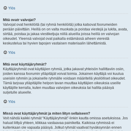
Ylös
Mitä ovatr valvojat?
Valvojat ovat henkilöitä (tai ryhmä henkilöitä) jotka katsovat foorumeiden
perään päivittäin. Heillä on on valta muokata ja poistaa viestejä ja lukita, avata,
siirtää, poistaa ja jakaa viestiketjuja niillä alueilla joissa heillä on valvojan
oikeudet. Yleensä valvojat ovat paikalla estämässä aiheen vierestä
keskustelua tai hyvien tapojen vastaisen materiaalin lähettämistä.
Ylös
Mitä ovat käyttäjäryhmät?
Käyttäjäryhmät ovat käyttäjien ryhmiä, jotka jakavat yhteisön hallittaviin osiin,
joiden kanssa foorumin ylläpitäjät voivat toimia. Jokainen käyttäjä voi kuulua
useisiin ryhmiin ja jokaiselle ryhmälle voidaan määritellä yksilölliset oikeudet.
Tämä tarjoaa ylläpitäjille helpon tavan muuttaa käyttäjien oikeuksia useille
käyttäjille kerralla, kuten muuttaa valvojien oikeuksia tai hallita pääsyä
suljetulle alueelle.
Ylös
Missä ovat käyttäjäryhmät ja miten liityn sellaiseen?
Voit nähdä kaikki ryhmät “Käyttäjäryhmät”-linkin kautta omissa asetuksissa. Jos
haluat liittyä yhteen, klikkaa vastaavaa painiketta. Kaikissa ryhmissä ei
kuitenkaan ole vapaata pääsyä. Jotkut ryhmät vaativat hyväksynnän ennen