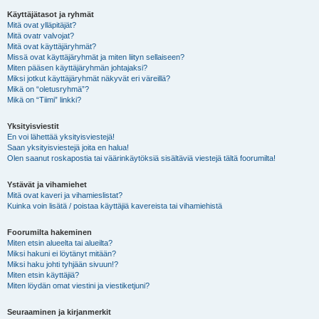
Käyttäjätasot ja ryhmät
Mitä ovat ylläpitäjät?
Mitä ovatr valvojat?
Mitä ovat käyttäjäryhmät?
Missä ovat käyttäjäryhmät ja miten liityn sellaiseen?
Miten pääsen käyttäjäryhmän johtajaksi?
Miksi jotkut käyttäjäryhmät näkyvät eri väreillä?
Mikä on “oletusryhmä”?
Mikä on “Tiimi” linkki?
Yksityisviestit
En voi lähettää yksityisviestejä!
Saan yksityisviestejä joita en halua!
Olen saanut roskapostia tai väärinkäytöksiä sisältäviä viestejä tältä foorumilta!
Ystävät ja vihamiehet
Mitä ovat kaveri ja vihamieslistat?
Kuinka voin lisätä / poistaa käyttäjiä kavereista tai vihamiehistä
Foorumilta hakeminen
Miten etsin alueelta tai alueilta?
Miksi hakuni ei löytänyt mitään?
Miksi haku johti tyhjään sivuun!?
Miten etsin käyttäjiä?
Miten löydän omat viestini ja viestiketjuni?
Seuraaminen ja kirjanmerkit