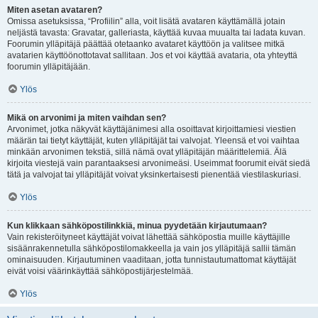
Miten asetan avataren?
Omissa asetuksissa, “Profiilin” alla, voit lisätä avataren käyttämällä jotain
neljästä tavasta: Gravatar, galleriasta, käyttää kuvaa muualta tai ladata kuvan.
Foorumin ylläpitäjä päättää otetaanko avataret käyttöön ja valitsee mitkä
avatarien käyttöönottotavat sallitaan. Jos et voi käyttää avataria, ota yhteyttä
foorumin ylläpitäjään.
Ylös
Mikä on arvonimi ja miten vaihdan sen?
Arvonimet, jotka näkyvät käyttäjänimesi alla osoittavat kirjoittamiesi viestien
määrän tai tietyt käyttäjät, kuten ylläpitäjät tai valvojat. Yleensä et voi vaihtaa
minkään arvonimen tekstiä, sillä nämä ovat ylläpitäjän määrittelemiä. Älä
kirjoita viestejä vain parantaaksesi arvonimeäsi. Useimmat foorumit eivät siedä
tätä ja valvojat tai ylläpitäjät voivat yksinkertaisesti pienentää viestilaskuriasi.
Ylös
Kun klikkaan sähköpostilinkkiä, minua pyydetään kirjautumaan?
Vain rekisteröityneet käyttäjät voivat lähettää sähköpostia muille käyttäjille
sisäänrakennetulla sähköpostilomakkeella ja vain jos ylläpitäjä sallii tämän
ominaisuuden. Kirjautuminen vaaditaan, jotta tunnistautumattomat käyttäjät
eivät voisi väärinkäyttää sähköpostijärjestelmää.
Ylös