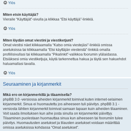
Ylös
Miten etsin käyttäjiä?
Vieraile “Käyttäjät”-sivulla ja klikkaa “Etsi käyttäjä”-linkkiä.
Ylös
Miten löydän omat viestini ja viestiketjuni?
Omat viestisi näet klikkaamalla “Katso omia viestejäsi”-linkkiä omissa
asetuksissa tai klikkaamalla “Etsi käyttäjän viesteistä”-linkkiä omalla
profiilisivullasi tai klikkaamalla “Pikalinkit”-valikkoa foorumin ylälaidassa.
Etsiäksesi omia viestiketjuja, käytä tarkennettua hakua ja täytä sen hakuehdot
haluamallasi tavalla.
Ylös
Seuraaminen ja kirjanmerkit
Mikä ero on kirjanmerkillä ja tilaamisella?
phpBB 3.0 -versiossa aiheiden kirjanmerkit toimivat kuten internet-selaimen
kirjanmerkit. Sinua ei huomautettu jos aiheeseen tuli päivitys. phpBB 3.1 -
versiosta lähtien kirjanmerkit toimivat samaan tapaan kuin aiheiden tilaaminen.
Voit saada ilmoituksen kun aihe josta sinulla on kirjanmerkki päivittyy.
Tilaaminen puolestaan huomauttaa sinua kun aiheeseen tai foorumiin tulee
päivitys. Huomautusten asetukset ja tilausten asetukset voidaan määrittää
omissa asetuksissa kohdassa “Omat asetukset”.