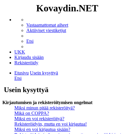
Kovaydin.NET
Vastaamattomat aiheet
Aktiiviset viestiketjut
Etsi
UKK
Kirjaudu sisään
Rekisteröidy
Etusivu
Usein kysyttyä
Etsi
Usein kysyttyä
Kirjautumisen ja rekisteröitymisen ongelmat
Miksi minun pitää rekisteröityä?
Mikä on COPPA?
Miksi en voi rekisteröityä?
Rekisteröidyin, mutta en voi kirjautua!
Miksi en voi kirjautua sisään?