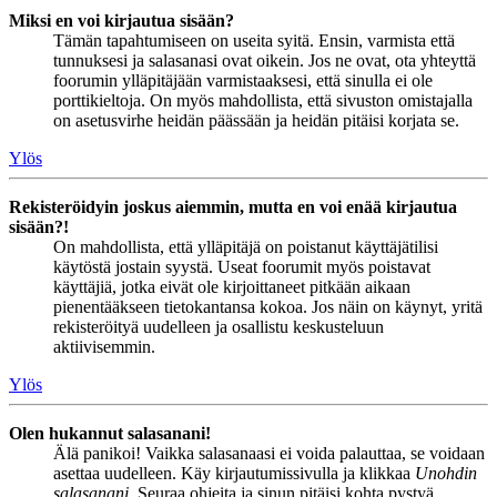
Miksi en voi kirjautua sisään?
Tämän tapahtumiseen on useita syitä. Ensin, varmista että
tunnuksesi ja salasanasi ovat oikein. Jos ne ovat, ota yhteyttä
foorumin ylläpitäjään varmistaaksesi, että sinulla ei ole
porttikieltoja. On myös mahdollista, että sivuston omistajalla
on asetusvirhe heidän päässään ja heidän pitäisi korjata se.
Ylös
Rekisteröidyin joskus aiemmin, mutta en voi enää kirjautua
sisään?!
On mahdollista, että ylläpitäjä on poistanut käyttäjätilisi
käytöstä jostain syystä. Useat foorumit myös poistavat
käyttäjiä, jotka eivät ole kirjoittaneet pitkään aikaan
pienentääkseen tietokantansa kokoa. Jos näin on käynyt, yritä
rekisteröityä uudelleen ja osallistu keskusteluun
aktiivisemmin.
Ylös
Olen hukannut salasanani!
Älä panikoi! Vaikka salasanaasi ei voida palauttaa, se voidaan
asettaa uudelleen. Käy kirjautumissivulla ja klikkaa
Unohdin
salasanani
. Seuraa ohjeita ja sinun pitäisi kohta pystyä