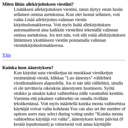
Miten liitän allekirjoituksen viestiini?
Lisätäksesi allekirjoituksen viestiisi, sinun täytyy ensin luoda
sellainen omissa asetuksissa. Kun olet luonut sellaisen, voit
valita
Lisää allekirjoitus
-valinnan viestin
kirjoituslomakkeessa. Voit myös lisätä allekirjoituksen
automaattisesti aina kaikkiin viesteihisi tekemällä valinnan
omissa asetuksissa. Jos teet niin, voit silti estää allekirjoituksen
liittämisen yksittäiseen viestiin poistamalla valinnan
viestinkirjoituslomakkeessa.
Ylös
Kuinka luon äänestyksen?
Kun kirjoitat uuta viestiketjua tai muokkaat viestiketjun
ensimmäistä viestiä, klikkaa "Luo äänestys"-välilehteä
viestilomakkeen alapuolella. Jos et näe tätä välilehteä, sinulla
ei ole tarvittavia oikeuksia äänestysten luomiseen. Syötä
otsikko ja ainakin kaksi vaihtoehtoa niille varattuihin kenttiin.
Varmista että jokainen vaihtoehto on omalla rivillään
tekstikentässä. Voit myös määritellä kuinka monta vaihtoehtoa
käyttäjät voivat valita kohdasta You can also set the number of
options users may select during voting under “Kuinka monta
vaihtoehtoa käyttäjä voi valita”, äänestyksen kesto päivinä (0
kestää loputtomasti) ja viimeisenä voit antaa käyttäjille