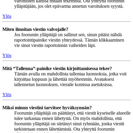
varoitusten kanssa mitään tekemistä. Ota yhteyttä foorumin
ylläpitäjään, jos olet epävarma annetun varoituksen syystä.
Ylös
Miten ilmoitan viestin valvojalle?
Jos foorumin ylläpitäjä on sallinut sen, sinun pitäisi nähdä
raportointipainike viestin yhteydessä. Tämän klikkaaminen
vie sinut viestin raportoinnin vaiheiden läpi.
Ylös
Mitä “Tallenna”-painike viestin kirjoittamisessa tekee?
Tämän avulla on mahdollista tallentaa luonnoksia, jotka voit
kirjoittaa loppuun ja lähettää myöhemmin. Avataksesi
tallennetun luonnoksen, vieraile komissa asetuksissa.
Ylös
Miksi minun viestini tarvitsee hyväksynnän?
Foorumin ylläpitäjä on päättänyt, että viestit kyseiselle alueelle
tulee tarkastaa ennen lähetystä. On myös mahdollista, että
foorumin ylläpitäjä on siirtänyt sinut ryhmään, jonka viestit
tarkistetaan ennen lähettämistä. Ota yhteyttä foorumin