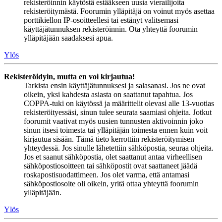
rekisteröinnin käytöstä estääkseen uusia vierailijoita
rekisteröitymästä. Foorumin ylläpitäjä on voinut myös asettaa
porttikiellon IP-osoitteellesi tai estänyt valitsemasi
käyttäjätunnuksen rekisteröinnin. Ota yhteyttä foorumin
ylläpitäjään saadaksesi apua.
Ylös
Rekisteröidyin, mutta en voi kirjautua!
Tarkista ensin käyttäjätunnuksesi ja salasanasi. Jos ne ovat
oikein, yksi kahdesta asiasta on saattanut tapahtua. Jos
COPPA-tuki on käytössä ja määrittelit olevasi alle 13-vuotias
rekisteröityessäsi, sinun tulee seurata saamiasi ohjeita. Jotkut
foorumit vaativat myös uusien tunnusten aktivoinnin joko
sinun itsesi toimesta tai ylläpitäjän toimesta ennen kuin voit
kirjautua sisään. Tämä tieto kerrottiin rekisteröitymisen
yhteydessä. Jos sinulle lähetettiin sähköpostia, seuraa ohjeita.
Jos et saanut sähköpostia, olet saattanut antaa virheellisen
sähköpostiosoitteen tai sähköpostit ovat saattaneet jäädä
roskapostisuodattimeen. Jos olet varma, että antamasi
sähköpostiosoite oli oikein, yritä ottaa yhteyttä foorumin
ylläpitäjään.
Ylös