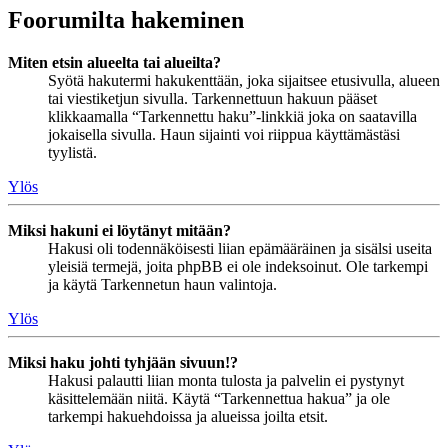
Foorumilta hakeminen
Miten etsin alueelta tai alueilta?
Syötä hakutermi hakukenttään, joka sijaitsee etusivulla, alueen
tai viestiketjun sivulla. Tarkennettuun hakuun pääset
klikkaamalla “Tarkennettu haku”-linkkiä joka on saatavilla
jokaisella sivulla. Haun sijainti voi riippua käyttämästäsi
tyylistä.
Ylös
Miksi hakuni ei löytänyt mitään?
Hakusi oli todennäköisesti liian epämääräinen ja sisälsi useita
yleisiä termejä, joita phpBB ei ole indeksoinut. Ole tarkempi
ja käytä Tarkennetun haun valintoja.
Ylös
Miksi haku johti tyhjään sivuun!?
Hakusi palautti liian monta tulosta ja palvelin ei pystynyt
käsittelemään niitä. Käytä “Tarkennettua hakua” ja ole
tarkempi hakuehdoissa ja alueissa joilta etsit.