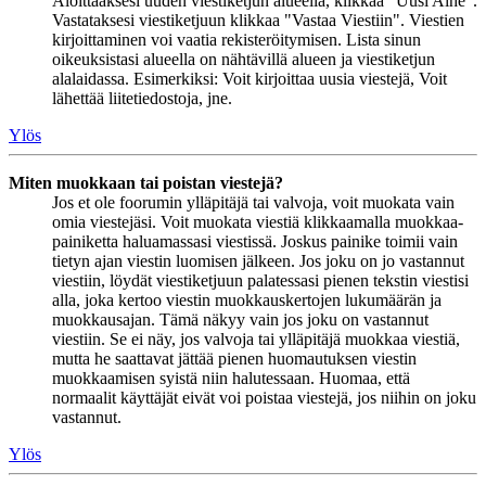
Aloittaaksesi uuden viestiketjun alueella, klikkaa "Uusi Aihe".
Vastataksesi viestiketjuun klikkaa "Vastaa Viestiin". Viestien
kirjoittaminen voi vaatia rekisteröitymisen. Lista sinun
oikeuksistasi alueella on nähtävillä alueen ja viestiketjun
alalaidassa. Esimerkiksi: Voit kirjoittaa uusia viestejä, Voit
lähettää liitetiedostoja, jne.
Ylös
Miten muokkaan tai poistan viestejä?
Jos et ole foorumin ylläpitäjä tai valvoja, voit muokata vain
omia viestejäsi. Voit muokata viestiä klikkaamalla muokkaa-
painiketta haluamassasi viestissä. Joskus painike toimii vain
tietyn ajan viestin luomisen jälkeen. Jos joku on jo vastannut
viestiin, löydät viestiketjuun palatessasi pienen tekstin viestisi
alla, joka kertoo viestin muokkauskertojen lukumäärän ja
muokkausajan. Tämä näkyy vain jos joku on vastannut
viestiin. Se ei näy, jos valvoja tai ylläpitäjä muokkaa viestiä,
mutta he saattavat jättää pienen huomautuksen viestin
muokkaamisen syistä niin halutessaan. Huomaa, että
normaalit käyttäjät eivät voi poistaa viestejä, jos niihin on joku
vastannut.
Ylös