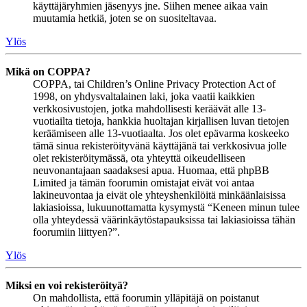
käyttäjäryhmien jäsenyys jne. Siihen menee aikaa vain
muutamia hetkiä, joten se on suositeltavaa.
Ylös
Mikä on COPPA?
COPPA, tai Children’s Online Privacy Protection Act of
1998, on yhdysvaltalainen laki, joka vaatii kaikkien
verkkosivustojen, jotka mahdollisesti keräävät alle 13-
vuotiailta tietoja, hankkia huoltajan kirjallisen luvan tietojen
keräämiseen alle 13-vuotiaalta. Jos olet epävarma koskeeko
tämä sinua rekisteröityvänä käyttäjänä tai verkkosivua jolle
olet rekisteröitymässä, ota yhteyttä oikeudelliseen
neuvonantajaan saadaksesi apua. Huomaa, että phpBB
Limited ja tämän foorumin omistajat eivät voi antaa
lakineuvontaa ja eivät ole yhteyshenkilöitä minkäänlaisissa
lakiasioissa, lukuunottamatta kysymystä “Keneen minun tulee
olla yhteydessä väärinkäytöstapauksissa tai lakiasioissa tähän
foorumiin liittyen?”.
Ylös
Miksi en voi rekisteröityä?
On mahdollista, että foorumin ylläpitäjä on poistanut