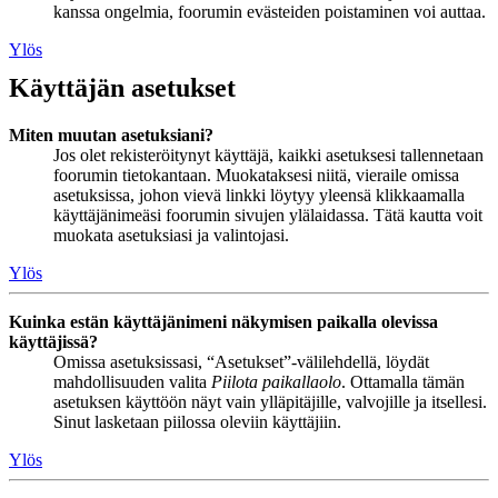
kanssa ongelmia, foorumin evästeiden poistaminen voi auttaa.
Ylös
Käyttäjän asetukset
Miten muutan asetuksiani?
Jos olet rekisteröitynyt käyttäjä, kaikki asetuksesi tallennetaan
foorumin tietokantaan. Muokataksesi niitä, vieraile omissa
asetuksissa, johon vievä linkki löytyy yleensä klikkaamalla
käyttäjänimeäsi foorumin sivujen ylälaidassa. Tätä kautta voit
muokata asetuksiasi ja valintojasi.
Ylös
Kuinka estän käyttäjänimeni näkymisen paikalla olevissa
käyttäjissä?
Omissa asetuksissasi, “Asetukset”-välilehdellä, löydät
mahdollisuuden valita
Piilota paikallaolo
. Ottamalla tämän
asetuksen käyttöön näyt vain ylläpitäjille, valvojille ja itsellesi.
Sinut lasketaan piilossa oleviin käyttäjiin.
Ylös