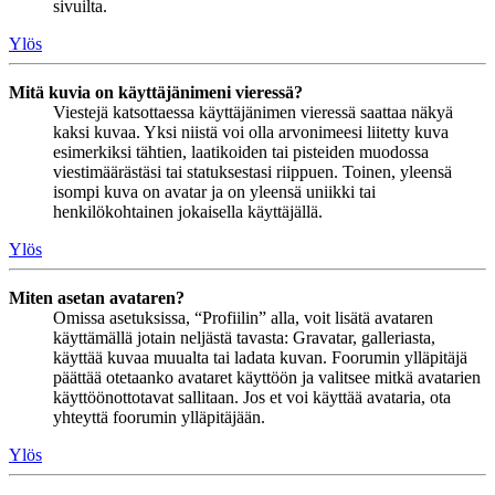
sivuilta.
Ylös
Mitä kuvia on käyttäjänimeni vieressä?
Viestejä katsottaessa käyttäjänimen vieressä saattaa näkyä
kaksi kuvaa. Yksi niistä voi olla arvonimeesi liitetty kuva
esimerkiksi tähtien, laatikoiden tai pisteiden muodossa
viestimäärästäsi tai statuksestasi riippuen. Toinen, yleensä
isompi kuva on avatar ja on yleensä uniikki tai
henkilökohtainen jokaisella käyttäjällä.
Ylös
Miten asetan avataren?
Omissa asetuksissa, “Profiilin” alla, voit lisätä avataren
käyttämällä jotain neljästä tavasta: Gravatar, galleriasta,
käyttää kuvaa muualta tai ladata kuvan. Foorumin ylläpitäjä
päättää otetaanko avataret käyttöön ja valitsee mitkä avatarien
käyttöönottotavat sallitaan. Jos et voi käyttää avataria, ota
yhteyttä foorumin ylläpitäjään.
Ylös