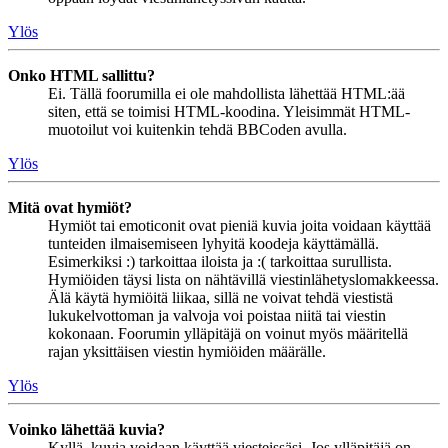
Ylös
Onko HTML sallittu?
Ei. Tällä foorumilla ei ole mahdollista lähettää HTML:ää
siten, että se toimisi HTML-koodina. Yleisimmät HTML-
muotoilut voi kuitenkin tehdä BBCoden avulla.
Ylös
Mitä ovat hymiöt?
Hymiöt tai emoticonit ovat pieniä kuvia joita voidaan käyttää
tunteiden ilmaisemiseen lyhyitä koodeja käyttämällä.
Esimerkiksi :) tarkoittaa iloista ja :( tarkoittaa surullista.
Hymiöiden täysi lista on nähtävillä viestinlähetyslomakkeessa.
Älä käytä hymiöitä liikaa, sillä ne voivat tehdä viestistä
lukukelvottoman ja valvoja voi poistaa niitä tai viestin
kokonaan. Foorumin ylläpitäjä on voinut myös määritellä
rajan yksittäisen viestin hymiöiden määrälle.
Ylös
Voinko lähettää kuvia?
Kyllä, kuvia voidaan käyttää viesteissäsi. Jos ylläpitäjä on