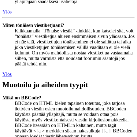
ylläpitäjään saadaksesi lisätietoja.
Ylös
Miten tönäisen viestiketjuani?
Klikkaamalla “Tönaise viestiä” -linkkiä, kun katselet sitä, voit
“tönäistä” viestiketjua alueen ensimmäisen sivun yläosaan. Jos
et näe tätä, viestiketjujen tönäiseminen ei ole sallittua tai aika
joka viestiketjujen tönäisemisen välillä vaaditaan ei ole vielä
kulunut. On myös mahdollista nostaa viestiketjua vastaamalla
siihen, mutta varmista että noudatat foorumin sääntöjä jos
päätät tehdä niin.
Ylös
Muotoilu ja aiheiden tyypit
Mikä on BBCode?
BBCode on HTML-kielen tapainen toteutus, joka tarjoaa
tiettyjen viestin osien muotoilumahdollisuuden. BBCoden
käytöstä päättää ylläpitäjä, mutta se voidaan ottaa pois
käytöstä myös viestikohtaisesti viestin kirjoituslomakkeella.
BBCode itsessään on HTML:n kaltainen, mutta tagit
käyttävät < ja > merkkien sijaan hakasulkuja [ ja ]. BBCoden
oppaan löydät viestinlähetyssivun kautta.