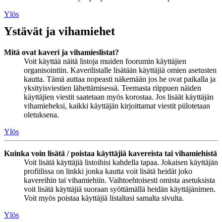
Ylös
Ystävät ja vihamiehet
Mitä ovat kaveri ja vihamieslistat?
Voit käyttää näitä listoja muiden foorumin käyttäjien
organisointiin. Kaverilistalle lisätään käyttäjiä omien asetusten
kautta. Tämä auttaa nopeasti näkemään jos he ovat paikalla ja
yksityisviestien lähettämisessä. Teemasta riippuen näiden
käyttäjien viestit saatetaan myös korostaa. Jos lisäät käyttäjän
vihamieheksi, kaikki käyttäjän kirjoittamat viestit piilotetaan
oletuksena.
Ylös
Kuinka voin lisätä / poistaa käyttäjiä kavereista tai vihamiehistä
Voit lisätä käyttäjiä listoihisi kahdella tapaa. Jokaisen käyttäjän
profiilissa on linkki jonka kautta voit lisätä heidät joko
kavereihin tai vihamiehiin. Vaihtoehtoisesti omista asetuksista
voit lisätä käyttäjiä suoraan syöttämällä heidän käyttäjänimen.
Voit myös poistaa käyttäjiä listaltasi samalta sivulta.
Ylös