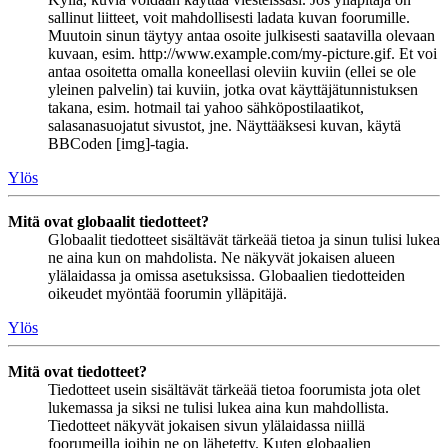
sallinut liitteet, voit mahdollisesti ladata kuvan foorumille.
Muutoin sinun täytyy antaa osoite julkisesti saatavilla olevaan
kuvaan, esim. http://www.example.com/my-picture.gif. Et voi
antaa osoitetta omalla koneellasi oleviin kuviin (ellei se ole
yleinen palvelin) tai kuviin, jotka ovat käyttäjätunnistuksen
takana, esim. hotmail tai yahoo sähköpostilaatikot,
salasanasuojatut sivustot, jne. Näyttääksesi kuvan, käytä
BBCoden [img]-tagia.
Ylös
Mitä ovat globaalit tiedotteet?
Globaalit tiedotteet sisältävät tärkeää tietoa ja sinun tulisi lukea
ne aina kun on mahdolista. Ne näkyvät jokaisen alueen
ylälaidassa ja omissa asetuksissa. Globaalien tiedotteiden
oikeudet myöntää foorumin ylläpitäjä.
Ylös
Mitä ovat tiedotteet?
Tiedotteet usein sisältävät tärkeää tietoa foorumista jota olet
lukemassa ja siksi ne tulisi lukea aina kun mahdollista.
Tiedotteet näkyvät jokaisen sivun ylälaidassa niillä
foorumeilla joihin ne on lähetetty. Kuten globaalien