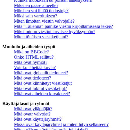
Kuinka muokkaan tai poistan äänestyksen?
Miksi en pääse alueelle?
Miksi en voi liittää tiedostoja?
Miksi sain varoituksen?
Miten ilmoitan viestin valvojalle?
Mitä “Tallenna”-painike viestin kirjoittamisessa tekee?
Miksi minun viestini tarvitsee hyväksynnän?
Miten tönäisen viestiketjuani?
Muotoilu ja aiheiden tyypit
Mikä on BBCode?
Onko HTML sallittu?
Mitä ovat hymiöt?
Voinko lähettää kuvia?
Mitä ovat globaalit tiedotteet?
Mitä ovat tiedotteet?
Mitä ovat kiinnitetyt viestiketjut
Mitä ovat lukitut viestiketjut?
Mitä ovat aiheiden kuvakkeet?
Käyttäjätasot ja ryhmät
Mitä ovat ylläpitäjät?
Mitä ovatr valvojat?
Mitä ovat käyttäjäryhmät?
Missä ovat käyttäjäryhmät ja miten liityn sellaiseen?
Miten pääsen käyttäjäryhmän johtajaksi?