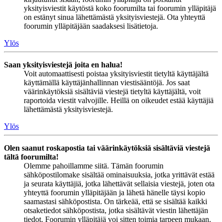
yksityisviestit käytöstä koko foorumilta tai foorumin ylläpitäjä
on estänyt sinua lähettämästä yksityisviestejä. Ota yhteyttä
foorumin ylläpitäjään saadaksesi lisätietoja.
Ylös
Saan yksityisviestejä joita en halua!
Voit automaattisesti poistaa yksityisviestit tietyltä käyttäjältä
käyttämällä käyttäjänhallinnan viestisääntöjä. Jos saat
väärinkäytöksiä sisältäviä viestejä tietyltä käyttäjältä, voit
raportoida viestit valvojille. Heillä on oikeudet estää käyttäjiä
lähettämästä yksityisviestejä.
Ylös
Olen saanut roskapostia tai väärinkäytöksiä sisältäviä viestejä
tältä foorumilta!
Olemme pahoillamme siitä. Tämän foorumin
sähköpostilomake sisältää ominaisuuksia, jotka yrittävät estää
ja seurata käyttäjiä, jotka lähettävät sellaisia viestejä, joten ota
yhteyttä foorumin ylläpitäjään ja lähetä hänelle täysi kopio
saamastasi sähköpostista. On tärkeää, että se sisältää kaikki
otsaketiedot sähköpostista, jotka sisältävät viestin lähettäjän
tiedot. Foorumin ylläpitäjä voi sitten toimia tarpeen mukaan.