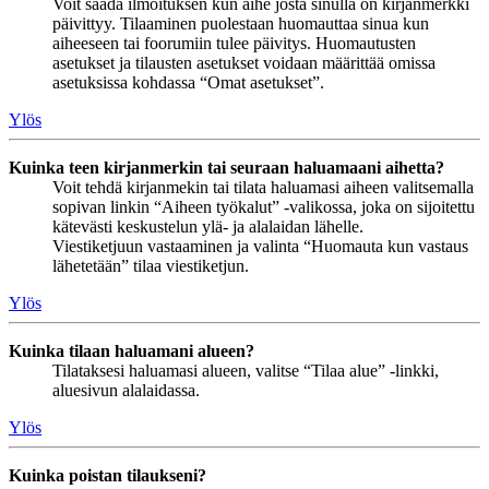
Voit saada ilmoituksen kun aihe josta sinulla on kirjanmerkki
päivittyy. Tilaaminen puolestaan huomauttaa sinua kun
aiheeseen tai foorumiin tulee päivitys. Huomautusten
asetukset ja tilausten asetukset voidaan määrittää omissa
asetuksissa kohdassa “Omat asetukset”.
Ylös
Kuinka teen kirjanmerkin tai seuraan haluamaani aihetta?
Voit tehdä kirjanmekin tai tilata haluamasi aiheen valitsemalla
sopivan linkin “Aiheen työkalut” -valikossa, joka on sijoitettu
kätevästi keskustelun ylä- ja alalaidan lähelle.
Viestiketjuun vastaaminen ja valinta “Huomauta kun vastaus
lähetetään” tilaa viestiketjun.
Ylös
Kuinka tilaan haluamani alueen?
Tilataksesi haluamasi alueen, valitse “Tilaa alue” -linkki,
aluesivun alalaidassa.
Ylös
Kuinka poistan tilaukseni?