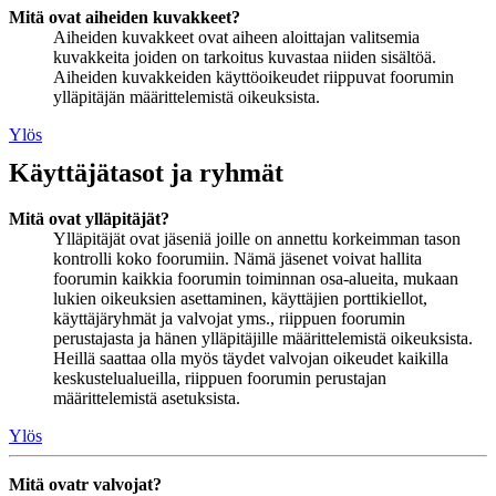
Mitä ovat aiheiden kuvakkeet?
Aiheiden kuvakkeet ovat aiheen aloittajan valitsemia
kuvakkeita joiden on tarkoitus kuvastaa niiden sisältöä.
Aiheiden kuvakkeiden käyttöoikeudet riippuvat foorumin
ylläpitäjän määrittelemistä oikeuksista.
Ylös
Käyttäjätasot ja ryhmät
Mitä ovat ylläpitäjät?
Ylläpitäjät ovat jäseniä joille on annettu korkeimman tason
kontrolli koko foorumiin. Nämä jäsenet voivat hallita
foorumin kaikkia foorumin toiminnan osa-alueita, mukaan
lukien oikeuksien asettaminen, käyttäjien porttikiellot,
käyttäjäryhmät ja valvojat yms., riippuen foorumin
perustajasta ja hänen ylläpitäjille määrittelemistä oikeuksista.
Heillä saattaa olla myös täydet valvojan oikeudet kaikilla
keskustelualueilla, riippuen foorumin perustajan
määrittelemistä asetuksista.
Ylös
Mitä ovatr valvojat?