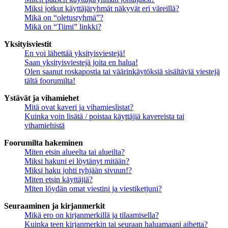
Miksi jotkut käyttäjäryhmät näkyvät eri väreillä?
Mikä on “oletusryhmä”?
Mikä on “Tiimi” linkki?
Yksityisviestit
En voi lähettää yksityisviestejä!
Saan yksityisviestejä joita en halua!
Olen saanut roskapostia tai väärinkäytöksiä sisältäviä viestejä
tältä foorumilta!
Ystävät ja vihamiehet
Mitä ovat kaveri ja vihamieslistat?
Kuinka voin lisätä / poistaa käyttäjiä kavereista tai
vihamiehistä
Foorumilta hakeminen
Miten etsin alueelta tai alueilta?
Miksi hakuni ei löytänyt mitään?
Miksi haku johti tyhjään sivuun!?
Miten etsin käyttäjiä?
Miten löydän omat viestini ja viestiketjuni?
Seuraaminen ja kirjanmerkit
Mikä ero on kirjanmerkillä ja tilaamisella?
Kuinka teen kirjanmerkin tai seuraan haluamaani aihetta?