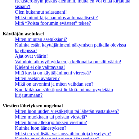
Rekisteröidyin joskus aiemmin, mutta en voi enää kirjautua
sisään?!
Olen hukannut salasanani!
Miksi minut kirjataan ulos automaattisesti?
Mitä “Poista foorumin evästeet” tekee?
Käyttäjän asetukset
Miten muutan asetuksiani?
Kuinka estän käyttäjänimeni näkymisen paikalla olevissa
käyttäjissä?
Ajat ovat väärin!
Vaihdoin aikavyöhykkeen ja kellonaika on silti väärin!
Kieleni ei ole valittavana!
Mitä kuvia on käyttäjänimeni vieressä?
Miten asetan avataren?
Mikä on arvonimi ja miten vaihdan sen?
Kun klikkaan sähköpostilinkkiä, minua pyydetään
kirjautumaan?
Viestien lähetyksen ongelmat
Miten luon uuden viestiketjun tai lähetän vastauksen?
Miten muokkaan tai poistan viestejä?
Miten liitän allekirjoituksen viestiini?
Kuinka luon äänestyksen?
Miksi en voi lisätä vastausvaihtoehtoja kyselyyn?