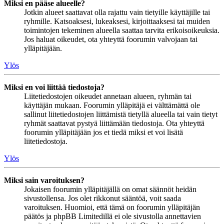
Miksi en pääse alueelle?
Jotkin alueet saattavat olla rajattu vain tietyille käyttäjille tai
ryhmille. Katsoaksesi, lukeaksesi, kirjoittaaksesi tai muiden
toimintojen tekeminen alueella saattaa tarvita erikoisoikeuksia.
Jos haluat oikeudet, ota yhteyttä foorumin valvojaan tai
ylläpitäjään.
Ylös
Miksi en voi liittää tiedostoja?
Liitetiedostojen oikeudet annetaan alueen, ryhmän tai
käyttäjän mukaan. Foorumin ylläpitäjä ei välttämättä ole
sallinut liitetiedostojen liittämistä tietyllä alueella tai vain tietyt
ryhmät saattavat pystyä liittämään tiedostoja. Ota yhteyttä
foorumin ylläpitäjään jos et tiedä miksi et voi lisätä
liitetiedostoja.
Ylös
Miksi sain varoituksen?
Jokaisen foorumin ylläpitäjällä on omat säännöt heidän
sivustollensa. Jos olet rikkonut sääntöä, voit saada
varoituksen. Huomioi, että tämä on foorumin ylläpitäjän
päätös ja phpBB Limitedillä ei ole sivustolla annettavien