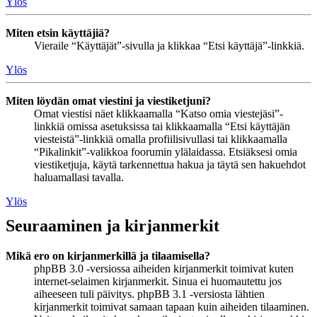
Ylös
Miten etsin käyttäjiä?
Vieraile “Käyttäjät”-sivulla ja klikkaa “Etsi käyttäjä”-linkkiä.
Ylös
Miten löydän omat viestini ja viestiketjuni?
Omat viestisi näet klikkaamalla “Katso omia viestejäsi”-
linkkiä omissa asetuksissa tai klikkaamalla “Etsi käyttäjän
viesteistä”-linkkiä omalla profiilisivullasi tai klikkaamalla
“Pikalinkit”-valikkoa foorumin ylälaidassa. Etsiäksesi omia
viestiketjuja, käytä tarkennettua hakua ja täytä sen hakuehdot
haluamallasi tavalla.
Ylös
Seuraaminen ja kirjanmerkit
Mikä ero on kirjanmerkillä ja tilaamisella?
phpBB 3.0 -versiossa aiheiden kirjanmerkit toimivat kuten
internet-selaimen kirjanmerkit. Sinua ei huomautettu jos
aiheeseen tuli päivitys. phpBB 3.1 -versiosta lähtien
kirjanmerkit toimivat samaan tapaan kuin aiheiden tilaaminen.