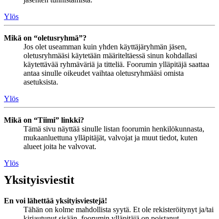
Ylös
Mikä on “oletusryhmä”?
Jos olet useamman kuin yhden käyttäjäryhmän jäsen,
oletusryhmääsi käytetään määriteltäessä sinun kohdallasi
käytettävää ryhmäväriä ja titteliä. Foorumin ylläpitäjä saattaa
antaa sinulle oikeudet vaihtaa oletusryhmääsi omista
asetuksista.
Ylös
Mikä on “Tiimi” linkki?
Tämä sivu näyttää sinulle listan foorumin henkilökunnasta,
mukaanluettuna ylläpitäjät, valvojat ja muut tiedot, kuten
alueet joita he valvovat.
Ylös
Yksityisviestit
En voi lähettää yksityisviestejä!
Tähän on kolme mahdollista syytä. Et ole rekisteröitynyt ja/tai
kirjautunut sisään, foorumin ylläpitäjä on poistanut