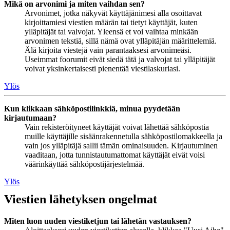
Mikä on arvonimi ja miten vaihdan sen?
Arvonimet, jotka näkyvät käyttäjänimesi alla osoittavat
kirjoittamiesi viestien määrän tai tietyt käyttäjät, kuten
ylläpitäjät tai valvojat. Yleensä et voi vaihtaa minkään
arvonimen tekstiä, sillä nämä ovat ylläpitäjän määrittelemiä.
Älä kirjoita viestejä vain parantaaksesi arvonimeäsi.
Useimmat foorumit eivät siedä tätä ja valvojat tai ylläpitäjät
voivat yksinkertaisesti pienentää viestilaskuriasi.
Ylös
Kun klikkaan sähköpostilinkkiä, minua pyydetään
kirjautumaan?
Vain rekisteröityneet käyttäjät voivat lähettää sähköpostia
muille käyttäjille sisäänrakennetulla sähköpostilomakkeella ja
vain jos ylläpitäjä sallii tämän ominaisuuden. Kirjautuminen
vaaditaan, jotta tunnistautumattomat käyttäjät eivät voisi
väärinkäyttää sähköpostijärjestelmää.
Ylös
Viestien lähetyksen ongelmat
Miten luon uuden viestiketjun tai lähetän vastauksen?