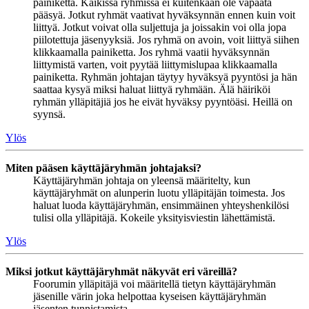
painiketta. Kaikissa ryhmissä ei kuitenkaan ole vapaata
pääsyä. Jotkut ryhmät vaativat hyväksynnän ennen kuin voit
liittyä. Jotkut voivat olla suljettuja ja joissakin voi olla jopa
piilotettuja jäsenyyksiä. Jos ryhmä on avoin, voit liittyä siihen
klikkaamalla painiketta. Jos ryhmä vaatii hyväksynnän
liittymistä varten, voit pyytää liittymislupaa klikkaamalla
painiketta. Ryhmän johtajan täytyy hyväksyä pyyntösi ja hän
saattaa kysyä miksi haluat liittyä ryhmään. Älä häiriköi
ryhmän ylläpitäjiä jos he eivät hyväksy pyyntöäsi. Heillä on
syynsä.
Ylös
Miten pääsen käyttäjäryhmän johtajaksi?
Käyttäjäryhmän johtaja on yleensä määritelty, kun
käyttäjäryhmät on alunperin luotu ylläpitäjän toimesta. Jos
haluat luoda käyttäjäryhmän, ensimmäinen yhteyshenkilösi
tulisi olla ylläpitäjä. Kokeile yksityisviestin lähettämistä.
Ylös
Miksi jotkut käyttäjäryhmät näkyvät eri väreillä?
Foorumin ylläpitäjä voi määritellä tietyn käyttäjäryhmän
jäsenille värin joka helpottaa kyseisen käyttäjäryhmän
jäsenten tunnistamista.