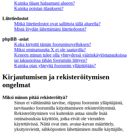
Kuinka tilaan haluamani alueen?
Kuinka poistan tilaukseni?
Liitetiedostot
Mitkä liitetiedostot ovat sallittuja tällä alueella?
Mistä löydän lähettämäni liitetiedostot?
phpBB -asiat
Kuka kirjoitti tämän foorumisovelluksen?
Miksi ominaisuutta X ei ole saatavilla?
Keneen minun tulee olla yhteydessä väärinkäytöstapauksissa
tai lakiasioissa tähän foorumiin liittyen?
Kuinka otan yhteyttä foorumin ylläpitäjään?
Kirjautumisen ja rekisteröitymisen
ongelmat
Miksi minun pitää rekisteröityä?
Sinun ei välttämättä tarvitse, riippuu foorumin ylläpitäjästä,
tarvitaanko foorumilla kirjoittamiseen rekisteröitymistä.
Rekisteröityminen voi kuitenkin antaa sinulle lisää
ominaisuuksia käyttöön, jotka eivät ole vieraiden
käytettävissä. Näitä ovat mm. avatar-kuvan määrittely,
yksityisviestit, sähköpostien lähettäminen muille käyttäjille,