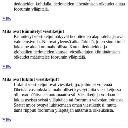
tiedotteiden kohdalla, tiedotteiden lähettämisen oikeudet antaa
foorumin ylläpitäjä.
Ylös
Mitä ovat kiinnitetyt viestiketjut
Kiinnitetyt viestiketjut näkyvät tiedotteiden alapuolella ja ovat
vain etusivulla. Ne ovat yleensä aika tärkeitä, joten sinun tulisi
lukea ne aina kun mahdollista. Kuten tiedotteiden ja
globaalien tiedotteiden kanssa, viestiketjujen kiinnittämisen
oikeudet määrittelee foorumin ylläpitäjä.
Ylös
Mitä ovat lukitut viestiketjut?
Lukitut viestiketjut ovat viestiketjuja, joihin ei voi enää
lähettää vastauksia ja mahdolliset kyselyt joita viestiketjussa
oli, ovat päättyneet automaattisesti. Viestiketjuja voidaan
lukita useista syistä ylläpitäjän tai foorumin valvojan toimesta.
Saatat myös pystyä lukitsemaan oman viestiketjusi, mutta
tämä riippuu foorumin ylläpitäjän antamista oikeuksista.
Ylös