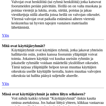
Valvojat ovat henkilöitä (tai ryhmä henkilöitä) jotka katsovat
foorumeiden perään päivittäin. Heillä on on valta muokata ja
poistaa viestejä ja lukita, avata, siirtää, poistaa ja jakaa
viestiketjuja niillä alueilla joissa heillä on valvojan oikeudet.
Yleensä valvojat ovat paikalla estämässä aiheen vierestä
keskustelua tai hyvien tapojen vastaisen materiaalin
lähettämistä.
Ylös
Mitä ovat käyttäjäryhmät?
Käyttäjäryhmät ovat käyttäjien ryhmiä, jotka jakavat yhteisön
hallittaviin osiin, joiden kanssa foorumin ylläpitäjät voivat
toimia. Jokainen käyttäjä voi kuulua useisiin ryhmiin ja
jokaiselle ryhmälle voidaan määritellä yksilölliset oikeudet.
Tämä tarjoaa ylläpitäjille helpon tavan muuttaa käyttäjien
oikeuksia useille käyttäjille kerralla, kuten muuttaa valvojien
oikeuksia tai hallita pääsyä suljetulle alueelle.
Ylös
Missä ovat käyttäjäryhmät ja miten liityn sellaiseen?
Voit nähdä kaikki ryhmät “Käyttäjäryhmät”-linkin kautta
omissa asetuksissa. Jos haluat liittyä yhteen, klikkaa vastaavaa