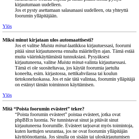
kirjautumaan uudelleen.
Jos et pysty asettamaan salasanaasi uudelleen, ota yhteyttä
foorumin ylläpitäjään.
Ylös
Miksi minut kirjataan ulos automaattisesti?
Jos et valitse
Muista minut
-laatikkoa kirjautuessasi, foorumi
pitää sinut kirjautuneena ennalta määritellyn ajan. Tämä estää
muita väärinkäyttämästä tunnuksiasi. Pysyäksesi
kirjautuneena, valitse
Muista minut
-valinta kirjautuessasi.
Tämä ei ole suositeltavaa, jos käytät foorumia jaetulta
koneelta, esim. kirjastossa, nettikahvilassa tai koulun
tietokoneluokassa. Jos et näe tätä valintaa, foorumin ylläpitäjä
on estänyt tämän toiminnon käyttämisen.
Ylös
Mitä “Poista foorumin evästeet” tekee?
“Poista foorumin evästeet” poistaa evästeet, jotka ovat
phpBB:n luomia. Ne tunnistavat sinut ja pitävät sinut
kirjautuneena foorumille. Evästeet tarjoavat myös toimintoja,
kuten luettujen seurantaa, jos ne ovat foorumin ylläpitäjän
käyttöönottamia. Jos sinulla on sisään tai uloskirjautumisen