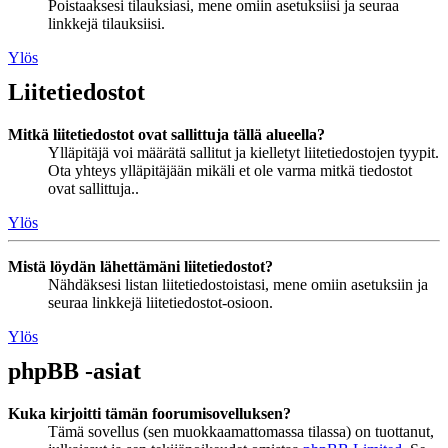
Poistaaksesi tilauksiasi, mene omiin asetuksiisi ja seuraa
linkkejä tilauksiisi.
Ylös
Liitetiedostot
Mitkä liitetiedostot ovat sallittuja tällä alueella?
Ylläpitäjä voi määrätä sallitut ja kielletyt liitetiedostojen tyypit.
Ota yhteys ylläpitäjään mikäli et ole varma mitkä tiedostot
ovat sallittuja..
Ylös
Mistä löydän lähettämäni liitetiedostot?
Nähdäksesi listan liitetiedostoistasi, mene omiin asetuksiin ja
seuraa linkkejä liitetiedostot-osioon.
Ylös
phpBB -asiat
Kuka kirjoitti tämän foorumisovelluksen?
Tämä sovellus (sen muokkaamattomassa tilassa) on tuottanut,