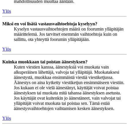
mahdollisuuden muuttaa ääntään.
Ylös
Miksi en voi lisätä vastausvaihtoehtoja kyselyyn?
Kyselyn vastausvaihtoehtojen määrä on foorumin ylläpitäjän
määrittelemä. Jos tarvitset enemmän vaihtoehtoja kuin on
sallittu, ota yhteyttä foorumin ylläpitäjään.
Ylös
Kuinka muokkaan tai poistan äänestyksen?
Kuten viestien kanssa, äänestyksiä voi muokata vain
alkuperäinen lähettäjä, valvoja tai ylläpitäjä. Muokataksesi
äänestystä, muokkaa ensimmäistä viestiä viestiketjussa.
Äänestys on aina kytketty viestiketjun ensimmäiseen viestiin.
Jos kukaan ei ole vielä äänestänyt, käyttäjät voivat poistaa
äänestyksen tai muokata mitä tahansa äänestyksen asetusta.
Jos käyttäjät ovat kuitenkin jo äänestäneet, vain valvojat tai
ylläpitäjät voivat muokata tai poistaa sen. Tämä estää
äänestysvaihtoehtojen vaihtamisen kesken äänestyksen.
Ylös