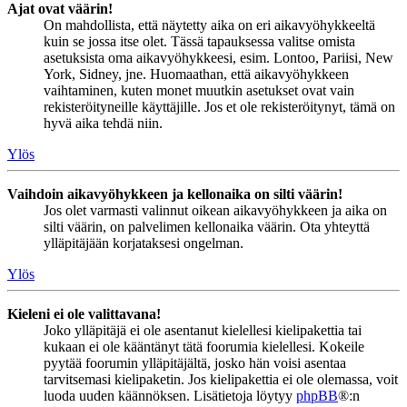
Ajat ovat väärin!
On mahdollista, että näytetty aika on eri aikavyöhykkeeltä
kuin se jossa itse olet. Tässä tapauksessa valitse omista
asetuksista oma aikavyöhykkeesi, esim. Lontoo, Pariisi, New
York, Sidney, jne. Huomaathan, että aikavyöhykkeen
vaihtaminen, kuten monet muutkin asetukset ovat vain
rekisteröityneille käyttäjille. Jos et ole rekisteröitynyt, tämä on
hyvä aika tehdä niin.
Ylös
Vaihdoin aikavyöhykkeen ja kellonaika on silti väärin!
Jos olet varmasti valinnut oikean aikavyöhykkeen ja aika on
silti väärin, on palvelimen kellonaika väärin. Ota yhteyttä
ylläpitäjään korjataksesi ongelman.
Ylös
Kieleni ei ole valittavana!
Joko ylläpitäjä ei ole asentanut kielellesi kielipakettia tai
kukaan ei ole kääntänyt tätä foorumia kielellesi. Kokeile
pyytää foorumin ylläpitäjältä, josko hän voisi asentaa
tarvitsemasi kielipaketin. Jos kielipakettia ei ole olemassa, voit
luoda uuden käännöksen. Lisätietoja löytyy
phpBB
®:n