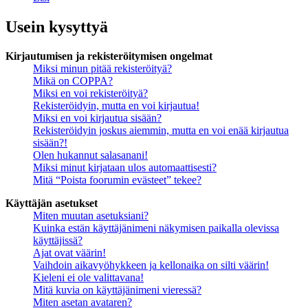
Usein kysyttyä
Kirjautumisen ja rekisteröitymisen ongelmat
Miksi minun pitää rekisteröityä?
Mikä on COPPA?
Miksi en voi rekisteröityä?
Rekisteröidyin, mutta en voi kirjautua!
Miksi en voi kirjautua sisään?
Rekisteröidyin joskus aiemmin, mutta en voi enää kirjautua
sisään?!
Olen hukannut salasanani!
Miksi minut kirjataan ulos automaattisesti?
Mitä “Poista foorumin evästeet” tekee?
Käyttäjän asetukset
Miten muutan asetuksiani?
Kuinka estän käyttäjänimeni näkymisen paikalla olevissa
käyttäjissä?
Ajat ovat väärin!
Vaihdoin aikavyöhykkeen ja kellonaika on silti väärin!
Kieleni ei ole valittavana!
Mitä kuvia on käyttäjänimeni vieressä?
Miten asetan avataren?