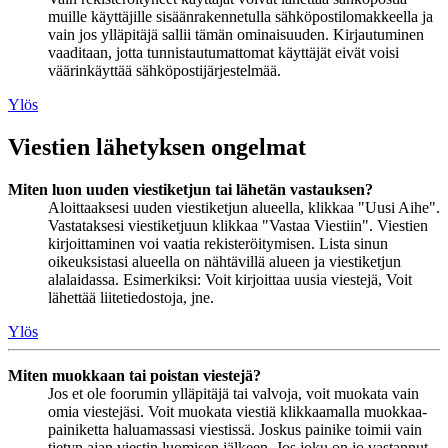
muille käyttäjille sisäänrakennetulla sähköpostilomakkeella ja
vain jos ylläpitäjä sallii tämän ominaisuuden. Kirjautuminen
vaaditaan, jotta tunnistautumattomat käyttäjät eivät voisi
väärinkäyttää sähköpostijärjestelmää.
Ylös
Viestien lähetyksen ongelmat
Miten luon uuden viestiketjun tai lähetän vastauksen?
Aloittaaksesi uuden viestiketjun alueella, klikkaa "Uusi Aihe".
Vastataksesi viestiketjuun klikkaa "Vastaa Viestiin". Viestien
kirjoittaminen voi vaatia rekisteröitymisen. Lista sinun
oikeuksistasi alueella on nähtävillä alueen ja viestiketjun
alalaidassa. Esimerkiksi: Voit kirjoittaa uusia viestejä, Voit
lähettää liitetiedostoja, jne.
Ylös
Miten muokkaan tai poistan viestejä?
Jos et ole foorumin ylläpitäjä tai valvoja, voit muokata vain
omia viestejäsi. Voit muokata viestiä klikkaamalla muokkaa-
painiketta haluamassasi viestissä. Joskus painike toimii vain
tietyn ajan viestin luomisen jälkeen. Jos joku on jo vastannut