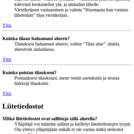
kätevästi keskustelun ylä- ja alalaidan lähelle.
Viestiketjuun vastaaminen ja valinta “Huomauta kun vastaus
lähetetään” tilaa viestiketjun.
Ylös
Kuinka tilaan haluamani alueen?
Tilataksesi haluamasi alueen, valitse “Tilaa alue” -linkki,
aluesivun alalaidassa.
Ylös
Kuinka poistan tilaukseni?
Poistaaksesi tilauksiasi, mene omiin asetuksiisi ja seuraa
linkkejä tilauksiisi.
Ylös
Liitetiedostot
Mitkä liitetiedostot ovat sallittuja tällä alueella?
Ylläpitäjä voi määrätä sallitut ja kielletyt liitetiedostojen tyypit.
Ota yhteys ylläpitäjään mikäli et ole varma mitkä tiedostot