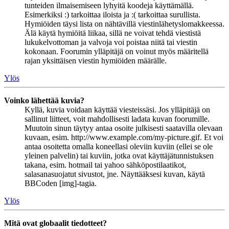
tunteiden ilmaisemiseen lyhyitä koodeja käyttämällä.
Esimerkiksi :) tarkoittaa iloista ja :( tarkoittaa surullista.
Hymiöiden täysi lista on nähtävillä viestinlähetyslomakkeessa.
Älä käytä hymiöitä liikaa, sillä ne voivat tehdä viestistä
lukukelvottoman ja valvoja voi poistaa niitä tai viestin
kokonaan. Foorumin ylläpitäjä on voinut myös määritellä
rajan yksittäisen viestin hymiöiden määrälle.
Ylös
Voinko lähettää kuvia?
Kyllä, kuvia voidaan käyttää viesteissäsi. Jos ylläpitäjä on
sallinut liitteet, voit mahdollisesti ladata kuvan foorumille.
Muutoin sinun täytyy antaa osoite julkisesti saatavilla olevaan
kuvaan, esim. http://www.example.com/my-picture.gif. Et voi
antaa osoitetta omalla koneellasi oleviin kuviin (ellei se ole
yleinen palvelin) tai kuviin, jotka ovat käyttäjätunnistuksen
takana, esim. hotmail tai yahoo sähköpostilaatikot,
salasanasuojatut sivustot, jne. Näyttääksesi kuvan, käytä
BBCoden [img]-tagia.
Ylös
Mitä ovat globaalit tiedotteet?