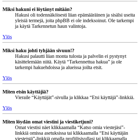
Miksi hakuni ei löytänyt mitään?
Hakusi oli todennäköisesti liian epämääräinen ja sisälsi useita
yleisiä termejä, joita phpBB ei ole indeksoinut. Ole tarkempi
ja käytä Tarkennetun haun valintoja.
Ylös
Miksi haku johti tyhjään sivuun!?
Hakusi palautti liian monta tulosta ja palvelin ei pystynyt
käsittelemään niitä. Käytä “Tarkennettua hakua” ja ole
tarkempi hakuehdoissa ja alueissa joilta etsit.
Ylös
Miten etsin käyttäjiä?
Vieraile “Käyttäjät”-sivulla ja klikkaa “Etsi käyttäjä”-linkkiä.
Ylös
Miten löydän omat viestini ja viestiketjuni?
Omat viestisi näet klikkaamalla “Katso omia viestejäsi”-
linkkiä omissa asetuksissa tai klikkaamalla “Etsi käyttäjän
viesteistä”-linkkiä omalla profiilisivullasi tai klikkaamalla