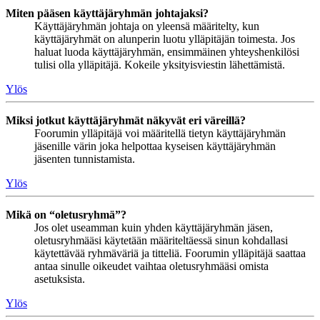
Miten pääsen käyttäjäryhmän johtajaksi?
Käyttäjäryhmän johtaja on yleensä määritelty, kun
käyttäjäryhmät on alunperin luotu ylläpitäjän toimesta. Jos
haluat luoda käyttäjäryhmän, ensimmäinen yhteyshenkilösi
tulisi olla ylläpitäjä. Kokeile yksityisviestin lähettämistä.
Ylös
Miksi jotkut käyttäjäryhmät näkyvät eri väreillä?
Foorumin ylläpitäjä voi määritellä tietyn käyttäjäryhmän
jäsenille värin joka helpottaa kyseisen käyttäjäryhmän
jäsenten tunnistamista.
Ylös
Mikä on “oletusryhmä”?
Jos olet useamman kuin yhden käyttäjäryhmän jäsen,
oletusryhmääsi käytetään määriteltäessä sinun kohdallasi
käytettävää ryhmäväriä ja titteliä. Foorumin ylläpitäjä saattaa
antaa sinulle oikeudet vaihtaa oletusryhmääsi omista
asetuksista.
Ylös