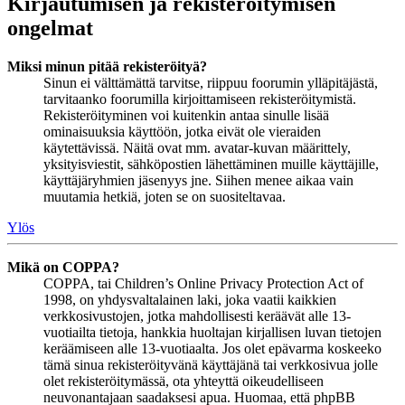
Kirjautumisen ja rekisteröitymisen
ongelmat
Miksi minun pitää rekisteröityä?
Sinun ei välttämättä tarvitse, riippuu foorumin ylläpitäjästä,
tarvitaanko foorumilla kirjoittamiseen rekisteröitymistä.
Rekisteröityminen voi kuitenkin antaa sinulle lisää
ominaisuuksia käyttöön, jotka eivät ole vieraiden
käytettävissä. Näitä ovat mm. avatar-kuvan määrittely,
yksityisviestit, sähköpostien lähettäminen muille käyttäjille,
käyttäjäryhmien jäsenyys jne. Siihen menee aikaa vain
muutamia hetkiä, joten se on suositeltavaa.
Ylös
Mikä on COPPA?
COPPA, tai Children’s Online Privacy Protection Act of
1998, on yhdysvaltalainen laki, joka vaatii kaikkien
verkkosivustojen, jotka mahdollisesti keräävät alle 13-
vuotiailta tietoja, hankkia huoltajan kirjallisen luvan tietojen
keräämiseen alle 13-vuotiaalta. Jos olet epävarma koskeeko
tämä sinua rekisteröityvänä käyttäjänä tai verkkosivua jolle
olet rekisteröitymässä, ota yhteyttä oikeudelliseen
neuvonantajaan saadaksesi apua. Huomaa, että phpBB