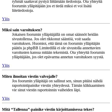
ryhmät saattavat pystyä liittämään tiedostoja. Ota yhteyttä
foorumin ylläpitäjään jos et tiedä miksi et voi lisätä
liitetiedostoja.
Ylös
Miksi sain varoituksen?
Jokaisen foorumin ylläpitäjällä on omat säännöt heidän
sivustollensa. Jos olet rikkonut sääntöä, voit saada
varoituksen. Huomioi, että tämä on foorumin ylläpitäjän
päätös ja phpBB Limitedillä ei ole sivustolla annettavien
varoitusten kanssa mitään tekemistä. Ota yhteyttä foorumin
ylläpitäjään, jos olet epävarma annetun varoituksen syystä.
Ylös
Miten ilmoitan viestin valvojalle?
Jos foorumin ylläpitäjä on sallinut sen, sinun pitäisi nähdä
raportointipainike viestin yhteydessä. Tämän klikkaaminen
vie sinut viestin raportoinnin vaiheiden läpi.
Ylös
Mitä “Tallenna”-painike viestin kirjoittamisessa tekee?