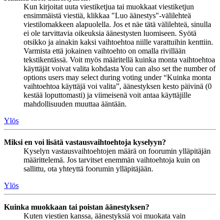
Kun kirjoitat uuta viestiketjua tai muokkaat viestiketjun
ensimmäistä viestiä, klikkaa "Luo äänestys"-välilehteä
viestilomakkeen alapuolella. Jos et näe tätä välilehteä, sinulla
ei ole tarvittavia oikeuksia äänestysten luomiseen. Syötä
otsikko ja ainakin kaksi vaihtoehtoa niille varattuihin kenttiin.
Varmista että jokainen vaihtoehto on omalla rivillään
tekstikentässä. Voit myös määritellä kuinka monta vaihtoehtoa
käyttäjät voivat valita kohdasta You can also set the number of
options users may select during voting under “Kuinka monta
vaihtoehtoa käyttäjä voi valita”, äänestyksen kesto päivinä (0
kestää loputtomasti) ja viimeisenä voit antaa käyttäjille
mahdollisuuden muuttaa ääntään.
Ylös
Miksi en voi lisätä vastausvaihtoehtoja kyselyyn?
Kyselyn vastausvaihtoehtojen määrä on foorumin ylläpitäjän
määrittelemä. Jos tarvitset enemmän vaihtoehtoja kuin on
sallittu, ota yhteyttä foorumin ylläpitäjään.
Ylös
Kuinka muokkaan tai poistan äänestyksen?
Kuten viestien kanssa, äänestyksiä voi muokata vain