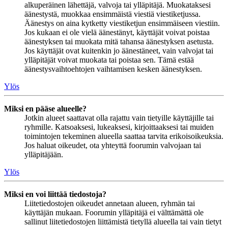
alkuperäinen lähettäjä, valvoja tai ylläpitäjä. Muokataksesi
äänestystä, muokkaa ensimmäistä viestiä viestiketjussa.
Äänestys on aina kytketty viestiketjun ensimmäiseen viestiin.
Jos kukaan ei ole vielä äänestänyt, käyttäjät voivat poistaa
äänestyksen tai muokata mitä tahansa äänestyksen asetusta.
Jos käyttäjät ovat kuitenkin jo äänestäneet, vain valvojat tai
ylläpitäjät voivat muokata tai poistaa sen. Tämä estää
äänestysvaihtoehtojen vaihtamisen kesken äänestyksen.
Ylös
Miksi en pääse alueelle?
Jotkin alueet saattavat olla rajattu vain tietyille käyttäjille tai
ryhmille. Katsoaksesi, lukeaksesi, kirjoittaaksesi tai muiden
toimintojen tekeminen alueella saattaa tarvita erikoisoikeuksia.
Jos haluat oikeudet, ota yhteyttä foorumin valvojaan tai
ylläpitäjään.
Ylös
Miksi en voi liittää tiedostoja?
Liitetiedostojen oikeudet annetaan alueen, ryhmän tai
käyttäjän mukaan. Foorumin ylläpitäjä ei välttämättä ole
sallinut liitetiedostojen liittämistä tietyllä alueella tai vain tietyt