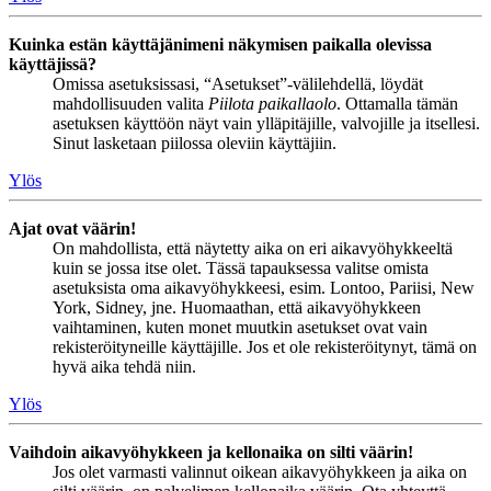
Kuinka estän käyttäjänimeni näkymisen paikalla olevissa
käyttäjissä?
Omissa asetuksissasi, “Asetukset”-välilehdellä, löydät
mahdollisuuden valita
Piilota paikallaolo
. Ottamalla tämän
asetuksen käyttöön näyt vain ylläpitäjille, valvojille ja itsellesi.
Sinut lasketaan piilossa oleviin käyttäjiin.
Ylös
Ajat ovat väärin!
On mahdollista, että näytetty aika on eri aikavyöhykkeeltä
kuin se jossa itse olet. Tässä tapauksessa valitse omista
asetuksista oma aikavyöhykkeesi, esim. Lontoo, Pariisi, New
York, Sidney, jne. Huomaathan, että aikavyöhykkeen
vaihtaminen, kuten monet muutkin asetukset ovat vain
rekisteröityneille käyttäjille. Jos et ole rekisteröitynyt, tämä on
hyvä aika tehdä niin.
Ylös
Vaihdoin aikavyöhykkeen ja kellonaika on silti väärin!
Jos olet varmasti valinnut oikean aikavyöhykkeen ja aika on