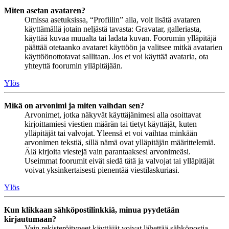
Miten asetan avataren?
Omissa asetuksissa, “Profiilin” alla, voit lisätä avataren
käyttämällä jotain neljästä tavasta: Gravatar, galleriasta,
käyttää kuvaa muualta tai ladata kuvan. Foorumin ylläpitäjä
päättää otetaanko avataret käyttöön ja valitsee mitkä avatarien
käyttöönottotavat sallitaan. Jos et voi käyttää avataria, ota
yhteyttä foorumin ylläpitäjään.
Ylös
Mikä on arvonimi ja miten vaihdan sen?
Arvonimet, jotka näkyvät käyttäjänimesi alla osoittavat
kirjoittamiesi viestien määrän tai tietyt käyttäjät, kuten
ylläpitäjät tai valvojat. Yleensä et voi vaihtaa minkään
arvonimen tekstiä, sillä nämä ovat ylläpitäjän määrittelemiä.
Älä kirjoita viestejä vain parantaaksesi arvonimeäsi.
Useimmat foorumit eivät siedä tätä ja valvojat tai ylläpitäjät
voivat yksinkertaisesti pienentää viestilaskuriasi.
Ylös
Kun klikkaan sähköpostilinkkiä, minua pyydetään
kirjautumaan?
Vain rekisteröityneet käyttäjät voivat lähettää sähköpostia