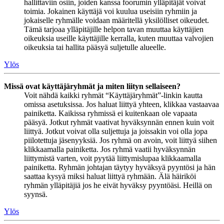
hallittaviin osiin, joiden kanssa foorumin ylläpitäjät voivat
toimia. Jokainen käyttäjä voi kuulua useisiin ryhmiin ja
jokaiselle ryhmälle voidaan määritellä yksilölliset oikeudet.
Tämä tarjoaa ylläpitäjille helpon tavan muuttaa käyttäjien
oikeuksia useille käyttäjille kerralla, kuten muuttaa valvojien
oikeuksia tai hallita pääsyä suljetulle alueelle.
Ylös
Missä ovat käyttäjäryhmät ja miten liityn sellaiseen?
Voit nähdä kaikki ryhmät “Käyttäjäryhmät”-linkin kautta
omissa asetuksissa. Jos haluat liittyä yhteen, klikkaa vastaavaa
painiketta. Kaikissa ryhmissä ei kuitenkaan ole vapaata
pääsyä. Jotkut ryhmät vaativat hyväksynnän ennen kuin voit
liittyä. Jotkut voivat olla suljettuja ja joissakin voi olla jopa
piilotettuja jäsenyyksiä. Jos ryhmä on avoin, voit liittyä siihen
klikkaamalla painiketta. Jos ryhmä vaatii hyväksynnän
liittymistä varten, voit pyytää liittymislupaa klikkaamalla
painiketta. Ryhmän johtajan täytyy hyväksyä pyyntösi ja hän
saattaa kysyä miksi haluat liittyä ryhmään. Älä häiriköi
ryhmän ylläpitäjiä jos he eivät hyväksy pyyntöäsi. Heillä on
syynsä.
Ylös