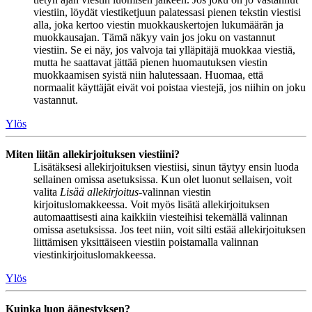
viestiin, löydät viestiketjuun palatessasi pienen tekstin viestisi
alla, joka kertoo viestin muokkauskertojen lukumäärän ja
muokkausajan. Tämä näkyy vain jos joku on vastannut
viestiin. Se ei näy, jos valvoja tai ylläpitäjä muokkaa viestiä,
mutta he saattavat jättää pienen huomautuksen viestin
muokkaamisen syistä niin halutessaan. Huomaa, että
normaalit käyttäjät eivät voi poistaa viestejä, jos niihin on joku
vastannut.
Ylös
Miten liitän allekirjoituksen viestiini?
Lisätäksesi allekirjoituksen viestiisi, sinun täytyy ensin luoda
sellainen omissa asetuksissa. Kun olet luonut sellaisen, voit
valita
Lisää allekirjoitus
-valinnan viestin
kirjoituslomakkeessa. Voit myös lisätä allekirjoituksen
automaattisesti aina kaikkiin viesteihisi tekemällä valinnan
omissa asetuksissa. Jos teet niin, voit silti estää allekirjoituksen
liittämisen yksittäiseen viestiin poistamalla valinnan
viestinkirjoituslomakkeessa.
Ylös
Kuinka luon äänestyksen?