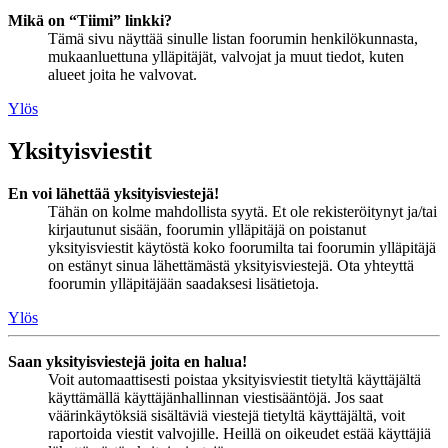
Mikä on “Tiimi” linkki?
Tämä sivu näyttää sinulle listan foorumin henkilökunnasta,
mukaanluettuna ylläpitäjät, valvojat ja muut tiedot, kuten
alueet joita he valvovat.
Ylös
Yksityisviestit
En voi lähettää yksityisviestejä!
Tähän on kolme mahdollista syytä. Et ole rekisteröitynyt ja/tai
kirjautunut sisään, foorumin ylläpitäjä on poistanut
yksityisviestit käytöstä koko foorumilta tai foorumin ylläpitäjä
on estänyt sinua lähettämästä yksityisviestejä. Ota yhteyttä
foorumin ylläpitäjään saadaksesi lisätietoja.
Ylös
Saan yksityisviestejä joita en halua!
Voit automaattisesti poistaa yksityisviestit tietyltä käyttäjältä
käyttämällä käyttäjänhallinnan viestisääntöjä. Jos saat
väärinkäytöksiä sisältäviä viestejä tietyltä käyttäjältä, voit
raportoida viestit valvojille. Heillä on oikeudet estää käyttäjiä