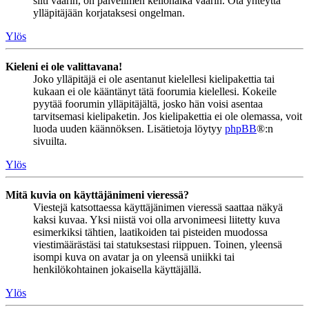
silti väärin, on palvelimen kellonaika väärin. Ota yhteyttä
ylläpitäjään korjataksesi ongelman.
Ylös
Kieleni ei ole valittavana!
Joko ylläpitäjä ei ole asentanut kielellesi kielipakettia tai
kukaan ei ole kääntänyt tätä foorumia kielellesi. Kokeile
pyytää foorumin ylläpitäjältä, josko hän voisi asentaa
tarvitsemasi kielipaketin. Jos kielipakettia ei ole olemassa, voit
luoda uuden käännöksen. Lisätietoja löytyy
phpBB
®:n
sivuilta.
Ylös
Mitä kuvia on käyttäjänimeni vieressä?
Viestejä katsottaessa käyttäjänimen vieressä saattaa näkyä
kaksi kuvaa. Yksi niistä voi olla arvonimeesi liitetty kuva
esimerkiksi tähtien, laatikoiden tai pisteiden muodossa
viestimäärästäsi tai statuksestasi riippuen. Toinen, yleensä
isompi kuva on avatar ja on yleensä uniikki tai
henkilökohtainen jokaisella käyttäjällä.
Ylös