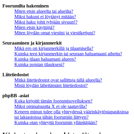
Foorumilta hakeminen
Miten etsin alueelta tai alueilta?
Miksi hakuni ei löytänyt mitään?
Miksi haku johti tyhjään sivuun!?
Miten etsin käyttäjiä?
Miten löydän omat viestini ja viestiketjuni?
Seuraaminen ja kirjanmerkit
Mikä ero on kirjanmerkillä ja tilaamisella?
Kuinka teen kirjanmerkin tai seuraan haluamaani aihetta?
Kuinka tilaan haluamani alueen?
Kuinka poistan tilaukseni?
Liitetiedostot
Mitkä liitetiedostot ovat sallittuja tällä alueella?
Mistä löydän lähettämäni liitetiedostot?
phpBB -asiat
Kuka kirjoitti tämän foorumisovelluksen?
Miksi ominaisuutta X ei ole saatavilla?
Keneen minun tulee olla yhteydessä väärinkäytöstapauksissa
tai lakiasioissa tähän foorumiin liittyen?
Kuinka otan yhteyttä foorumin ylläpitäjään?