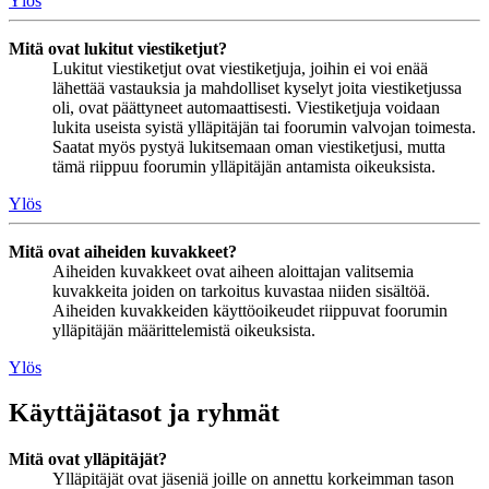
Ylös
Mitä ovat lukitut viestiketjut?
Lukitut viestiketjut ovat viestiketjuja, joihin ei voi enää
lähettää vastauksia ja mahdolliset kyselyt joita viestiketjussa
oli, ovat päättyneet automaattisesti. Viestiketjuja voidaan
lukita useista syistä ylläpitäjän tai foorumin valvojan toimesta.
Saatat myös pystyä lukitsemaan oman viestiketjusi, mutta
tämä riippuu foorumin ylläpitäjän antamista oikeuksista.
Ylös
Mitä ovat aiheiden kuvakkeet?
Aiheiden kuvakkeet ovat aiheen aloittajan valitsemia
kuvakkeita joiden on tarkoitus kuvastaa niiden sisältöä.
Aiheiden kuvakkeiden käyttöoikeudet riippuvat foorumin
ylläpitäjän määrittelemistä oikeuksista.
Ylös
Käyttäjätasot ja ryhmät
Mitä ovat ylläpitäjät?
Ylläpitäjät ovat jäseniä joille on annettu korkeimman tason