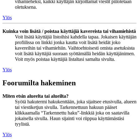
vihamieheksi, kaikki käyttäjän kirjoittamat viestit piilotetaan
oletuksena.
Ylös
Kuinka voin lisätä / poistaa käyttäjiä kavereista tai vihamiehistä
Voit lisätä käyttäjiä listoihisi kahdella tapaa. Jokaisen käyttäjän
profiilissa on linkki jonka kautta voit lisätä heidät joko
kavereihin tai vihamiehiin. Vaihtoehtoisesti omista asetuksista
voit lisätä käyttäjiä suoraan syöttämällä heidän käyttäjänimen.
Voit myös poistaa käyttäjiä listaltasi samalta sivulta.
Ylös
Foorumilta hakeminen
Miten etsin alueelta tai alueilta?
Syötä hakutermi hakukenttään, joka sijaitsee etusivulla, alueen
tai viestiketjun sivulla. Tarkennettuun hakuun pääset
klikkaamalla “Tarkennettu haku”-linkkiä joka on saatavilla
jokaisella sivulla. Haun sijainti voi riippua käyttämästäsi
tyylistä.
Ylös