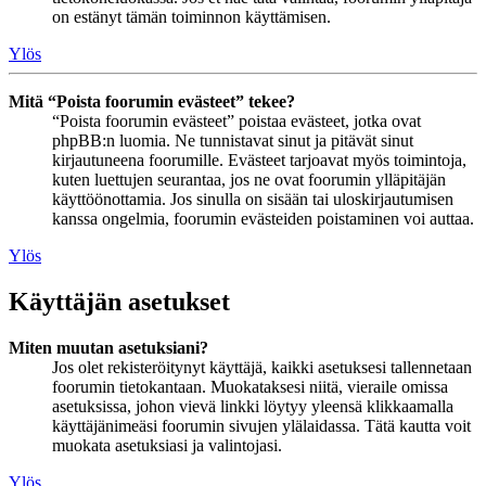
on estänyt tämän toiminnon käyttämisen.
Ylös
Mitä “Poista foorumin evästeet” tekee?
“Poista foorumin evästeet” poistaa evästeet, jotka ovat
phpBB:n luomia. Ne tunnistavat sinut ja pitävät sinut
kirjautuneena foorumille. Evästeet tarjoavat myös toimintoja,
kuten luettujen seurantaa, jos ne ovat foorumin ylläpitäjän
käyttöönottamia. Jos sinulla on sisään tai uloskirjautumisen
kanssa ongelmia, foorumin evästeiden poistaminen voi auttaa.
Ylös
Käyttäjän asetukset
Miten muutan asetuksiani?
Jos olet rekisteröitynyt käyttäjä, kaikki asetuksesi tallennetaan
foorumin tietokantaan. Muokataksesi niitä, vieraile omissa
asetuksissa, johon vievä linkki löytyy yleensä klikkaamalla
käyttäjänimeäsi foorumin sivujen ylälaidassa. Tätä kautta voit
muokata asetuksiasi ja valintojasi.
Ylös