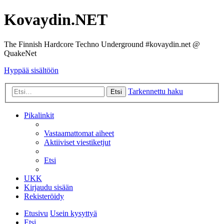
Kovaydin.NET
The Finnish Hardcore Techno Underground #kovaydin.net @
QuakeNet
Hyppää sisältöön
Tarkennettu haku
Etsi
Pikalinkit
Vastaamattomat aiheet
Aktiiviset viestiketjut
Etsi
UKK
Kirjaudu sisään
Rekisteröidy
Etusivu
Usein kysyttyä
Etsi