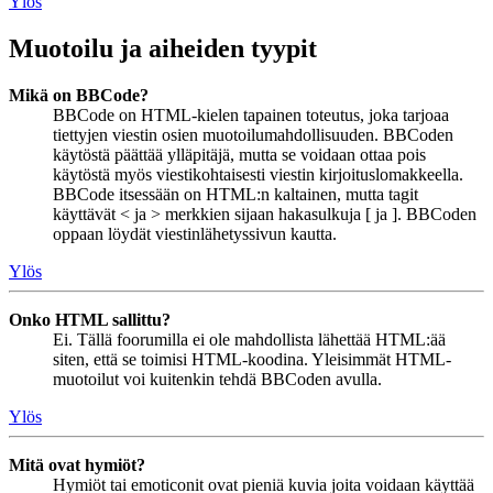
Ylös
Muotoilu ja aiheiden tyypit
Mikä on BBCode?
BBCode on HTML-kielen tapainen toteutus, joka tarjoaa
tiettyjen viestin osien muotoilumahdollisuuden. BBCoden
käytöstä päättää ylläpitäjä, mutta se voidaan ottaa pois
käytöstä myös viestikohtaisesti viestin kirjoituslomakkeella.
BBCode itsessään on HTML:n kaltainen, mutta tagit
käyttävät < ja > merkkien sijaan hakasulkuja [ ja ]. BBCoden
oppaan löydät viestinlähetyssivun kautta.
Ylös
Onko HTML sallittu?
Ei. Tällä foorumilla ei ole mahdollista lähettää HTML:ää
siten, että se toimisi HTML-koodina. Yleisimmät HTML-
muotoilut voi kuitenkin tehdä BBCoden avulla.
Ylös
Mitä ovat hymiöt?
Hymiöt tai emoticonit ovat pieniä kuvia joita voidaan käyttää