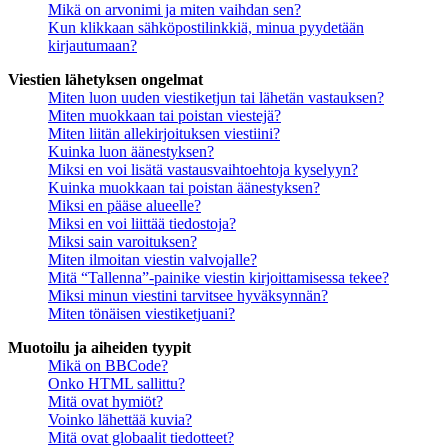
Mikä on arvonimi ja miten vaihdan sen?
Kun klikkaan sähköpostilinkkiä, minua pyydetään
kirjautumaan?
Viestien lähetyksen ongelmat
Miten luon uuden viestiketjun tai lähetän vastauksen?
Miten muokkaan tai poistan viestejä?
Miten liitän allekirjoituksen viestiini?
Kuinka luon äänestyksen?
Miksi en voi lisätä vastausvaihtoehtoja kyselyyn?
Kuinka muokkaan tai poistan äänestyksen?
Miksi en pääse alueelle?
Miksi en voi liittää tiedostoja?
Miksi sain varoituksen?
Miten ilmoitan viestin valvojalle?
Mitä “Tallenna”-painike viestin kirjoittamisessa tekee?
Miksi minun viestini tarvitsee hyväksynnän?
Miten tönäisen viestiketjuani?
Muotoilu ja aiheiden tyypit
Mikä on BBCode?
Onko HTML sallittu?
Mitä ovat hymiöt?
Voinko lähettää kuvia?
Mitä ovat globaalit tiedotteet?