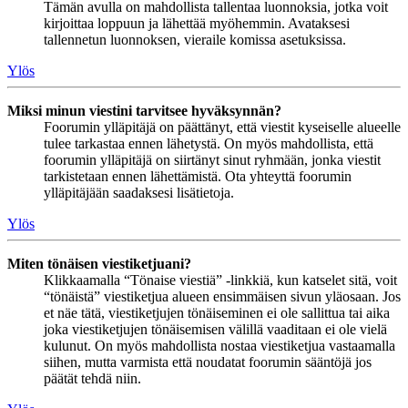
Tämän avulla on mahdollista tallentaa luonnoksia, jotka voit
kirjoittaa loppuun ja lähettää myöhemmin. Avataksesi
tallennetun luonnoksen, vieraile komissa asetuksissa.
Ylös
Miksi minun viestini tarvitsee hyväksynnän?
Foorumin ylläpitäjä on päättänyt, että viestit kyseiselle alueelle
tulee tarkastaa ennen lähetystä. On myös mahdollista, että
foorumin ylläpitäjä on siirtänyt sinut ryhmään, jonka viestit
tarkistetaan ennen lähettämistä. Ota yhteyttä foorumin
ylläpitäjään saadaksesi lisätietoja.
Ylös
Miten tönäisen viestiketjuani?
Klikkaamalla “Tönaise viestiä” -linkkiä, kun katselet sitä, voit
“tönäistä” viestiketjua alueen ensimmäisen sivun yläosaan. Jos
et näe tätä, viestiketjujen tönäiseminen ei ole sallittua tai aika
joka viestiketjujen tönäisemisen välillä vaaditaan ei ole vielä
kulunut. On myös mahdollista nostaa viestiketjua vastaamalla
siihen, mutta varmista että noudatat foorumin sääntöjä jos
päätät tehdä niin.