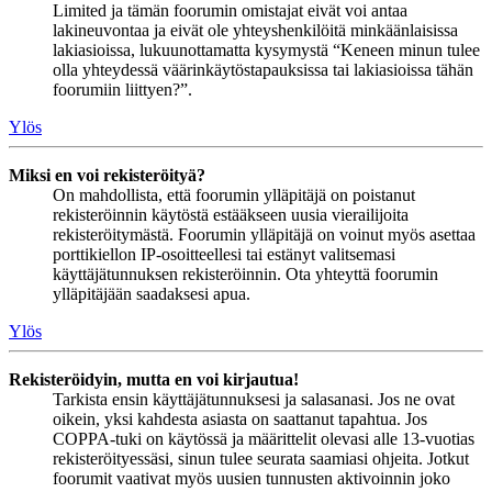
Limited ja tämän foorumin omistajat eivät voi antaa
lakineuvontaa ja eivät ole yhteyshenkilöitä minkäänlaisissa
lakiasioissa, lukuunottamatta kysymystä “Keneen minun tulee
olla yhteydessä väärinkäytöstapauksissa tai lakiasioissa tähän
foorumiin liittyen?”.
Ylös
Miksi en voi rekisteröityä?
On mahdollista, että foorumin ylläpitäjä on poistanut
rekisteröinnin käytöstä estääkseen uusia vierailijoita
rekisteröitymästä. Foorumin ylläpitäjä on voinut myös asettaa
porttikiellon IP-osoitteellesi tai estänyt valitsemasi
käyttäjätunnuksen rekisteröinnin. Ota yhteyttä foorumin
ylläpitäjään saadaksesi apua.
Ylös
Rekisteröidyin, mutta en voi kirjautua!
Tarkista ensin käyttäjätunnuksesi ja salasanasi. Jos ne ovat
oikein, yksi kahdesta asiasta on saattanut tapahtua. Jos
COPPA-tuki on käytössä ja määrittelit olevasi alle 13-vuotias
rekisteröityessäsi, sinun tulee seurata saamiasi ohjeita. Jotkut
foorumit vaativat myös uusien tunnusten aktivoinnin joko