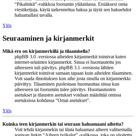
“Pikalinkit”-valikkoa foorumin ylälaidassa. Etsiäksesi omia
viestiketjuja, käytä tarkennettua hakua ja täytä sen hakuehdot
haluamallasi tavalla.
Ylös
Seuraaminen ja kirjanmerkit
Mikä ero on kirjanmerkillä ja tilaamisella?
phpBB 3.0 -versiossa aiheiden kirjanmerkit toimivat kuten
internet-selaimen kirjanmerkit. Sinua ei huomautettu jos
aiheeseen tuli päivitys. phpBB 3.1 -versiosta lähtien
kirjanmerkit toimivat samaan tapaan kuin aiheiden tilaaminen.
Voit saada ilmoituksen kun aihe josta sinulla on kirjanmerkki
päivittyy. Tilaaminen puolestaan huomauttaa sinua kun
aiheeseen tai foorumiin tulee päivitys. Huomautusten
asetukset ja tilausten asetukset voidaan määrittää omissa
asetuksissa kohdassa “Omat asetukset”.
Ylös
Kuinka teen kirjanmerkin tai seuraan haluamaani aihetta?
Voit tehdä kirjanmekin tai tilata haluamasi aiheen valitsemalla
sopivan linkin “Aiheen työkalut” -valikossa, joka on sijoitettu