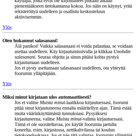
käyttäjiä, jotka eivät ole kirjoittaneet pitkään aikaan
pienentääkseen tietokantansa kokoa. Jos näin on käynyt, yritä
rekisteröityä uudelleen ja osallistu keskusteluun
aktiivisemmin.
Ylös
Olen hukannut salasanani!
Älä panikoi! Vaikka salasanaasi ei voida palauttaa, se voidaan
asettaa uudelleen. Käy kirjautumissivulla ja klikkaa
Unohdin
salasanani
. Seuraa ohjeita ja sinun pitäisi kohta pystyä
kirjautumaan uudelleen.
Jos et pysty asettamaan salasanaasi uudelleen, ota yhteyttä
foorumin ylläpitäjään.
Ylös
Miksi minut kirjataan ulos automaattisesti?
Jos et valitse
Muista minut
-laatikkoa kirjautuessasi, foorumi
pitää sinut kirjautuneena ennalta määritellyn ajan. Tämä estää
muita väärinkäyttämästä tunnuksiasi. Pysyäksesi
kirjautuneena, valitse
Muista minut
-valinta kirjautuessasi.
Tämä ei ole suositeltavaa, jos käytät foorumia jaetulta
koneelta, esim. kirjastossa, nettikahvilassa tai koulun
tietokoneluokassa. Jos et näe tätä valintaa, foorumin ylläpitäjä