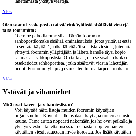
lähettämästä yksityisviestejä.
Ylös
Olen saanut roskapostia tai väärinkäytöksiä sisältäviä viestejä
tältä foorumilta!
Olemme pahoillamme siitä. Tämän foorumin
sähköpostilomake sisältää ominaisuuksia, jotka yrittävät estää
ja seurata käyttäjiä, jotka lähettävät sellaisia viestejä, joten ota
yhteyttä foorumin ylläpitäjään ja lähetä hänelle täysi kopio
saamastasi sähköpostista. On tärkeää, että se sisältää kaikki
otsaketiedot sähköpostista, jotka sisältävät viestin lähettäjän
tiedot. Foorumin ylläpitäjä voi sitten toimia tarpeen mukaan.
Ylös
Ystävät ja vihamiehet
Mitä ovat kaveri ja vihamieslistat?
Voit käyttää näitä listoja muiden foorumin käyttäjien
organisointiin. Kaverilistalle lisätään käyttäjiä omien asetusten
kautta. Tämä auttaa nopeasti näkemään jos he ovat paikalla ja
yksityisviestien lähettämisessä. Teemasta riippuen näiden
käyttäjien viestit saatetaan myös korostaa. Jos lisäät käyttäjän