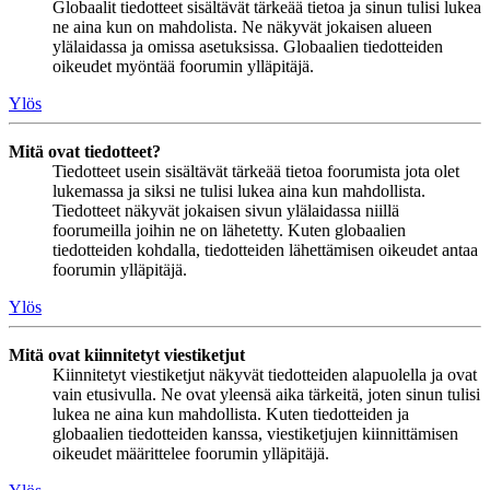
Globaalit tiedotteet sisältävät tärkeää tietoa ja sinun tulisi lukea
ne aina kun on mahdolista. Ne näkyvät jokaisen alueen
ylälaidassa ja omissa asetuksissa. Globaalien tiedotteiden
oikeudet myöntää foorumin ylläpitäjä.
Ylös
Mitä ovat tiedotteet?
Tiedotteet usein sisältävät tärkeää tietoa foorumista jota olet
lukemassa ja siksi ne tulisi lukea aina kun mahdollista.
Tiedotteet näkyvät jokaisen sivun ylälaidassa niillä
foorumeilla joihin ne on lähetetty. Kuten globaalien
tiedotteiden kohdalla, tiedotteiden lähettämisen oikeudet antaa
foorumin ylläpitäjä.
Ylös
Mitä ovat kiinnitetyt viestiketjut
Kiinnitetyt viestiketjut näkyvät tiedotteiden alapuolella ja ovat
vain etusivulla. Ne ovat yleensä aika tärkeitä, joten sinun tulisi
lukea ne aina kun mahdollista. Kuten tiedotteiden ja
globaalien tiedotteiden kanssa, viestiketjujen kiinnittämisen
oikeudet määrittelee foorumin ylläpitäjä.