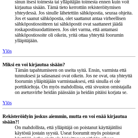
sinun itsesi toimesta tai ylläpitäjän toimesta ennen kuin voit
kirjautua sisään. Tämä tieto kerrottiin rekisteröitymisen
yhteydessä. Jos sinulle lähetettiin sähköpostia, seuraa ohjeita.
Jos et saanut sähköpostia, olet saattanut antaa virheellisen
sähköpostiosoitteen tai sähköpostit ovat saattaneet jäädä
roskapostisuodattimeen. Jos olet varma, että antamasi
sähköpostiosoite oli oikein, yritä ottaa yhteyttä foorumin
ylläpitäjään.
Ylös
Miksi en voi kirjautua sisään?
Tämän tapahtumiseen on useita syitä. Ensin, varmista että
tunnuksesi ja salasanasi ovat oikein. Jos ne ovat, ota yhteyttä
foorumin ylläpitäjään varmistaaksesi, että sinulla ei ole
porttikieltoja. On myös mahdollista, että sivuston omistajalla
on asetusvirhe heidän päässään ja heidän pitäisi korjata se.
Ylös
Rekisteröidyin joskus aiemmin, mutta en voi enää kirjautua
sisään?!
On mahdollista, että ylläpitäjä on poistanut käyttäjätilisi
käytöstä jostain syystä. Useat foorumit myös poistavat