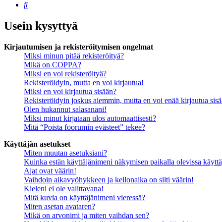
Etsi
Usein kysyttyä
Kirjautumisen ja rekisteröitymisen ongelmat
Miksi minun pitää rekisteröityä?
Mikä on COPPA?
Miksi en voi rekisteröityä?
Rekisteröidyin, mutta en voi kirjautua!
Miksi en voi kirjautua sisään?
Rekisteröidyin joskus aiemmin, mutta en voi enää kirjautua sis
Olen hukannut salasanani!
Miksi minut kirjataan ulos automaattisesti?
Mitä “Poista foorumin evästeet” tekee?
Käyttäjän asetukset
Miten muutan asetuksiani?
Kuinka estän käyttäjänimeni näkymisen paikalla olevissa käyttä
Ajat ovat väärin!
Vaihdoin aikavyöhykkeen ja kellonaika on silti väärin!
Kieleni ei ole valittavana!
Mitä kuvia on käyttäjänimeni vieressä?
Miten asetan avataren?
Mikä on arvonimi ja miten vaihdan sen?