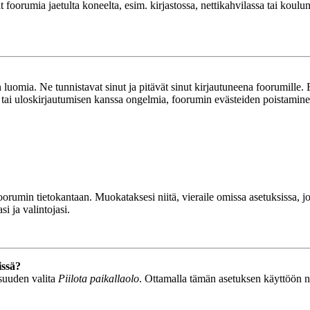
ät foorumia jaetulta koneelta, esim. kirjastossa, nettikahvilassa tai koulu
luomia. Ne tunnistavat sinut ja pitävät sinut kirjautuneena foorumille. E
n tai uloskirjautumisen kanssa ongelmia, foorumin evästeiden poistamine
n foorumin tietokantaan. Muokataksesi niitä, vieraile omissa asetuksissa,
i ja valintojasi.
issä?
isuuden valita
Piilota paikallaolo
. Ottamalla tämän asetuksen käyttöön näyt