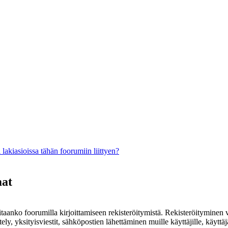
lakiasioissa tähän foorumiin liittyen?
mat
rvitaanko foorumilla kirjoittamiseen rekisteröitymistä. Rekisteröityminen 
ely, yksityisviestit, sähköpostien lähettäminen muille käyttäjille, käyt