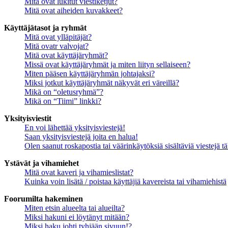
Mitä ovat lukitut viestiketjut?
Mitä ovat aiheiden kuvakkeet?
Käyttäjätasot ja ryhmät
Mitä ovat ylläpitäjät?
Mitä ovatr valvojat?
Mitä ovat käyttäjäryhmät?
Missä ovat käyttäjäryhmät ja miten liityn sellaiseen?
Miten pääsen käyttäjäryhmän johtajaksi?
Miksi jotkut käyttäjäryhmät näkyvät eri väreillä?
Mikä on “oletusryhmä”?
Mikä on “Tiimi” linkki?
Yksityisviestit
En voi lähettää yksityisviestejä!
Saan yksityisviestejä joita en halua!
Olen saanut roskapostia tai väärinkäytöksiä sisältäviä viestejä tä
Ystävät ja vihamiehet
Mitä ovat kaveri ja vihamieslistat?
Kuinka voin lisätä / poistaa käyttäjiä kavereista tai vihamiehistä
Foorumilta hakeminen
Miten etsin alueelta tai alueilta?
Miksi hakuni ei löytänyt mitään?
Miksi haku johti tyhjään sivuun!?