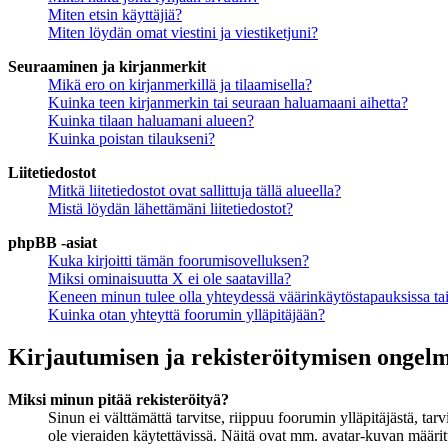
Miten etsin käyttäjiä?
Miten löydän omat viestini ja viestiketjuni?
Seuraaminen ja kirjanmerkit
Mikä ero on kirjanmerkillä ja tilaamisella?
Kuinka teen kirjanmerkin tai seuraan haluamaani aihetta?
Kuinka tilaan haluamani alueen?
Kuinka poistan tilaukseni?
Liitetiedostot
Mitkä liitetiedostot ovat sallittuja tällä alueella?
Mistä löydän lähettämäni liitetiedostot?
phpBB -asiat
Kuka kirjoitti tämän foorumisovelluksen?
Miksi ominaisuutta X ei ole saatavilla?
Keneen minun tulee olla yhteydessä väärinkäytöstapauksissa tai 
Kuinka otan yhteyttä foorumin ylläpitäjään?
Kirjautumisen ja rekisteröitymisen ongel
Miksi minun pitää rekisteröityä?
Sinun ei välttämättä tarvitse, riippuu foorumin ylläpitäjästä, ta
ole vieraiden käytettävissä. Näitä ovat mm. avatar-kuvan määritt