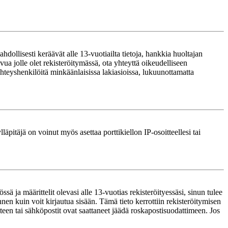
ollisesti keräävät alle 13-vuotiailta tietoja, hankkia huoltajan
ua jolle olet rekisteröitymässä, ota yhteyttä oikeudelliseen
teyshenkilöitä minkäänlaisissa lakiasioissa, lukuunottamatta
läpitäjä on voinut myös asettaa porttikiellon IP-osoitteellesi tai
ä ja määrittelit olevasi alle 13-vuotias rekisteröityessäsi, sinun tulee
nnen kuin voit kirjautua sisään. Tämä tieto kerrottiin rekisteröitymisen
itteen tai sähköpostit ovat saattaneet jäädä roskapostisuodattimeen. Jos