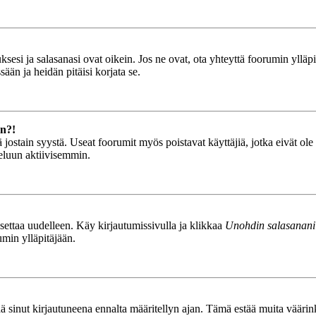
esi ja salasanasi ovat oikein. Jos ne ovat, ota yhteyttä foorumin ylläpit
ään ja heidän pitäisi korjata se.
än?!
stä jostain syystä. Useat foorumit myös poistavat käyttäjiä, jotka eivät o
teluun aktiivisemmin.
asettaa uudelleen. Käy kirjautumissivulla ja klikkaa
Unohdin salasanani
umin ylläpitäjään.
tää sinut kirjautuneena ennalta määritellyn ajan. Tämä estää muita vääri