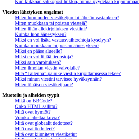
Kun klikkaan sähköpostilinkkiä, minua pyydetään kirjautumaa
Viestien lähetyksen ongelmat
Miten luon uuden viestiketjun tai lähetän vastauksen?
Miten muokkaan tai poistan viestejä?
Miten liitän allekirjoituksen viestiini?
Kuinka luon äänestyksen?
Miksi en voi lisätä vastausvaihtoehtoja kyselyyn?
Kuinka muokkaan tai poistan äänestyksen?
Miksi en pääse alueelle?
Miksi en voi liittää tiedostoja?
Miksi sain varoituksen?
Miten ilmoitan viestin valvojalle?
Mitä “Tallenna”-painike viestin kirjoittamisessa tekee?
Miksi minun viestini tarvitsee hyväksynnän?
Miten tönäisen viestiketjuani?
Muotoilu ja aiheiden tyypit
Mikä on BBCode?
Onko HTML sallittu?
Mitä ovat hymiöt?
Voinko lähettää kuvia?
Mitä ovat globaalit tiedotteet?
Mitä ovat tiedotteet?
Mitä ovat kiinnitetyt viestiketjut