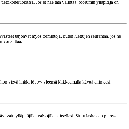
n tietokoneluokassa. Jos et näe tätä valintaa, foorumin ylläpitäjä on
västeet tarjoavat myös toimintoja, kuten luettujen seurantaa, jos ne
n voi auttaa.
 johon vievä linkki löytyy yleensä klikkaamalla käyttäjänimeäsi
 vain ylläpitäjille, valvojille ja itsellesi. Sinut lasketaan piilossa