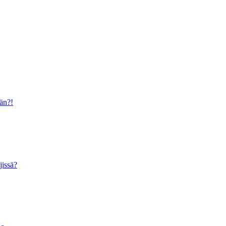
ään?!
jissä?