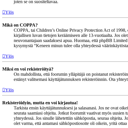
joten se on suositeltavaa.
Ylös
Mikä on COPPA?
COPPA, tai Children’s Online Privacy Protection Act of 1998, on 
kirjallisen luvan tietojen keräämiseen alle 13-vuotiaalta. Jos ol
neuvonantajaan saadaksesi apua. Huomaa, että phpBB Limited ja 
kysymystä “Keneen minun tulee olla yhteydessä väärinkäytöstapau
Ylös
Miksi en voi rekisteröityä?
On mahdollista, että foorumin ylläpitäjä on poistanut rekisteröinn
estänyt valitsemasi käyttäjätunnuksen rekisteröinnin. Ota yhteyt
Ylös
Rekisteröidyin, mutta en voi kirjautua!
Tarkista ensin käyttäjätunnuksesi ja salasanasi. Jos ne ovat oike
seurata saamiasi ohjeita. Jotkut foorumit vaativat myös uusien tu
yhteydessä. Jos sinulle lähetettiin sähköpostia, seuraa ohjeita. 
olet varma, että antamasi sähköpostiosoite oli oikein, yritä ottaa