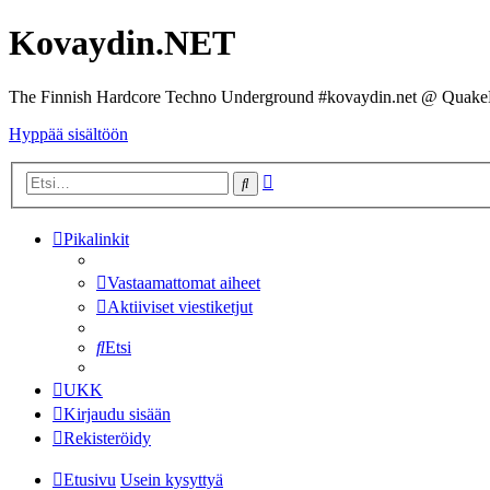
Kovaydin.NET
The Finnish Hardcore Techno Underground #kovaydin.net @ Quake
Hyppää sisältöön
Tarkennettu
Etsi
haku
Pikalinkit
Vastaamattomat aiheet
Aktiiviset viestiketjut
Etsi
UKK
Kirjaudu sisään
Rekisteröidy
Etusivu
Usein kysyttyä