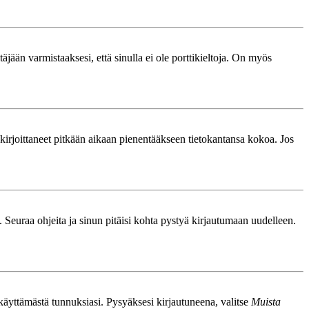
äjään varmistaaksesi, että sinulla ei ole porttikieltoja. On myös
le kirjoittaneet pitkään aikaan pienentääkseen tietokantansa kokoa. Jos
. Seuraa ohjeita ja sinun pitäisi kohta pystyä kirjautumaan uudelleen.
nkäyttämästä tunnuksiasi. Pysyäksesi kirjautuneena, valitse
Muista