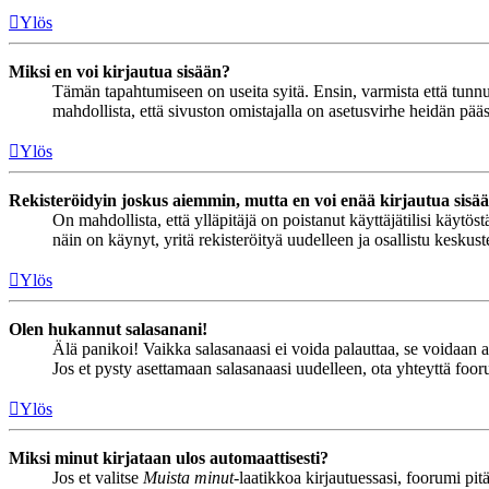
Ylös
Miksi en voi kirjautua sisään?
Tämän tapahtumiseen on useita syitä. Ensin, varmista että tunnuks
mahdollista, että sivuston omistajalla on asetusvirhe heidän pääss
Ylös
Rekisteröidyin joskus aiemmin, mutta en voi enää kirjautua sisä
On mahdollista, että ylläpitäjä on poistanut käyttäjätilisi käytö
näin on käynyt, yritä rekisteröityä uudelleen ja osallistu keskus
Ylös
Olen hukannut salasanani!
Älä panikoi! Vaikka salasanaasi ei voida palauttaa, se voidaan 
Jos et pysty asettamaan salasanaasi uudelleen, ota yhteyttä foor
Ylös
Miksi minut kirjataan ulos automaattisesti?
Jos et valitse
Muista minut
-laatikkoa kirjautuessasi, foorumi pi