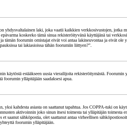
yhdysvaltalainen laki, joka vaatii kaikkien verkkosivustojen, jotka mahd
et epävarma koskeeko tämä sinua rekisteröityvänä käyttäjänä tai verkkosiv
tämän foorumin omistajat eivät voi antaa lakineuvontaa ja eivät ole yh
ksissa tai lakiasioissa tähän foorumiin liittyen?”.
in käytöstä estääkseen uusia vierailijoita rekisteröitymästä. Foorumin yl
tä foorumin ylläpitäjään saadaksesi apua.
in, yksi kahdesta asiasta on saattanut tapahtua. Jos COPPA-tuki on käytöss
nnusten aktivoinnin joko sinun itsesi toimesta tai ylläpitäjän toimesta e
Jos et saanut sähköpostia, olet saattanut antaa virheellisen sähköpostioso
 yhteyttä foorumin ylläpitäjään.