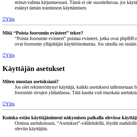
minut
-valinta kirjautuessasi. Tämä ei ole suositeltavaa, jos käyt
estänyt tämän toiminnon käyttämisen.
Ylös
Mitä “Poista foorumin evästeet” tekee?
“Poista foorumin evästeet” poistaa evästeet, jotka ovat phpBB:n 
ovat foorumin ylläpitäjän käyttöönottamia. Jos sinulla on sisää
Ylös
Käyttäjän asetukset
Miten muutan asetuksiani?
Jos olet rekisteröitynyt käyttäjä, kaikki asetuksesi tallennetaa
foorumin sivujen ylälaidassa. Tätä kautta voit muokata asetuksias
Ylös
Kuinka estän käyttäjänimeni näkymisen paikalla olevissa käyttäj
Omissa asetuksissasi, “Asetukset”-välilehdellä, löydät mahdoll
oleviin käyttäjiin.