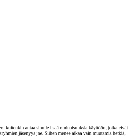
voi kuitenkin antaa sinulle lisää ominaisuuksia käyttöön, jotka eivät
täjäryhmien jäsenyys jne. Siihen menee aikaa vain muutamia hetkiä,