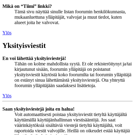
Mikä on “Tiimi” linkki?
Tämä sivu näyttää sinulle listan foorumin henkilökunnasta,
mukaanluettuna ylläpitäjät, valvojat ja muut tiedot, kuten
alueet joita he valvovat.
Ylös
Yksityisviestit
En voi lähettää yksityisviestejä!
Tähän on kolme mahdollista syytä. Et ole rekisteröitynyt ja/tai
kirjautunut sisään, foorumin ylläpitäjä on poistanut
yksityisviestit käytöstä koko foorumilta tai foorumin ylläpitäjä
on estänyt sinua lähettämästä yksityisviestejä. Ota yhteyttä
foorumin ylläpitäjään saadaksesi lisätietoja.
Ylös
Saan yksityisviestejä joita en halua!
Voit automaattisesti poistaa yksityisviestit tietyltä käyttäjältä
käyttämällä käyttäjänhallinnan viestisääntöjä. Jos saat
väärinkäytöksiä sisältäviä viestejä tietyltä käyttäjältä, voit
raportoida viestit valvojille. Heillä on oikeudet estää käyttäjiä