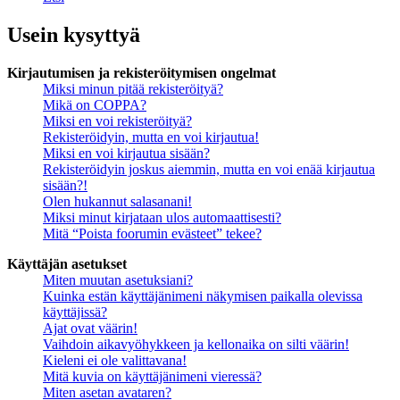
Usein kysyttyä
Kirjautumisen ja rekisteröitymisen ongelmat
Miksi minun pitää rekisteröityä?
Mikä on COPPA?
Miksi en voi rekisteröityä?
Rekisteröidyin, mutta en voi kirjautua!
Miksi en voi kirjautua sisään?
Rekisteröidyin joskus aiemmin, mutta en voi enää kirjautua
sisään?!
Olen hukannut salasanani!
Miksi minut kirjataan ulos automaattisesti?
Mitä “Poista foorumin evästeet” tekee?
Käyttäjän asetukset
Miten muutan asetuksiani?
Kuinka estän käyttäjänimeni näkymisen paikalla olevissa
käyttäjissä?
Ajat ovat väärin!
Vaihdoin aikavyöhykkeen ja kellonaika on silti väärin!
Kieleni ei ole valittavana!
Mitä kuvia on käyttäjänimeni vieressä?
Miten asetan avataren?