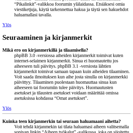
“Pikalinkit”-valikkoa foorumin ylälaidassa. Etsiäksesi omia
viestiketjuja, käytä tarkennettua hakua ja täytä sen hakuehdot
haluamallasi tavalla.
Ylös
Seuraaminen ja kirjanmerkit
Mikä ero on kirjanmerkillä ja tilaamisella?
phpBB 3.0 -versiossa aiheiden kirjanmerkit toimivat kuten
internet-selaimen kirjanmerkit. Sinua ei huomautettu jos
aiheeseen tuli päivitys. phpBB 3.1 -versiosta lähtien
kirjanmerkit toimivat samaan tapaan kuin aiheiden tilaaminen.
Voit saada ilmoituksen kun aihe josta sinulla on kirjanmerkki
päivittyy. Tilaaminen puolestaan huomauttaa sinua kun
aiheeseen tai foorumiin tulee päivitys. Huomautusten
asetukset ja tilausten asetukset voidaan määrittää omissa
asetuksissa kohdassa “Omat asetukset”.
Ylös
Kuinka teen kirjanmerkin tai seuraan haluamaani aihetta?
Voit tehdä kirjanmekin tai tilata haluamasi aiheen valitsemalla
sopivan linkin “Aiheen työkalut” -valikossa, joka on sijoitettu