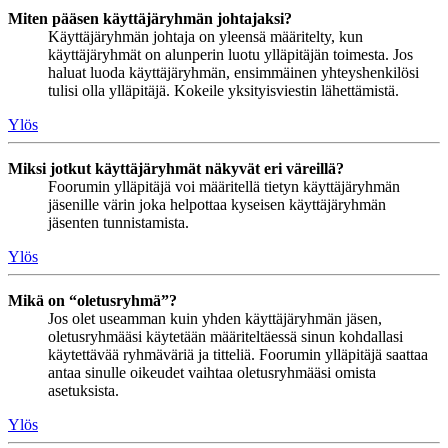
Miten pääsen käyttäjäryhmän johtajaksi?
Käyttäjäryhmän johtaja on yleensä määritelty, kun
käyttäjäryhmät on alunperin luotu ylläpitäjän toimesta. Jos
haluat luoda käyttäjäryhmän, ensimmäinen yhteyshenkilösi
tulisi olla ylläpitäjä. Kokeile yksityisviestin lähettämistä.
Ylös
Miksi jotkut käyttäjäryhmät näkyvät eri väreillä?
Foorumin ylläpitäjä voi määritellä tietyn käyttäjäryhmän
jäsenille värin joka helpottaa kyseisen käyttäjäryhmän
jäsenten tunnistamista.
Ylös
Mikä on “oletusryhmä”?
Jos olet useamman kuin yhden käyttäjäryhmän jäsen,
oletusryhmääsi käytetään määriteltäessä sinun kohdallasi
käytettävää ryhmäväriä ja titteliä. Foorumin ylläpitäjä saattaa
antaa sinulle oikeudet vaihtaa oletusryhmääsi omista
asetuksista.
Ylös