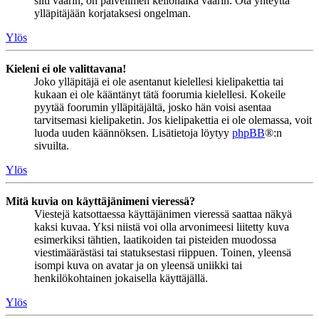
silti väärin, on palvelimen kellonaika väärin. Ota yhteyttä
ylläpitäjään korjataksesi ongelman.
Ylös
Kieleni ei ole valittavana!
Joko ylläpitäjä ei ole asentanut kielellesi kielipakettia tai
kukaan ei ole kääntänyt tätä foorumia kielellesi. Kokeile
pyytää foorumin ylläpitäjältä, josko hän voisi asentaa
tarvitsemasi kielipaketin. Jos kielipakettia ei ole olemassa, voit
luoda uuden käännöksen. Lisätietoja löytyy
phpBB
®:n
sivuilta.
Ylös
Mitä kuvia on käyttäjänimeni vieressä?
Viestejä katsottaessa käyttäjänimen vieressä saattaa näkyä
kaksi kuvaa. Yksi niistä voi olla arvonimeesi liitetty kuva
esimerkiksi tähtien, laatikoiden tai pisteiden muodossa
viestimäärästäsi tai statuksestasi riippuen. Toinen, yleensä
isompi kuva on avatar ja on yleensä uniikki tai
henkilökohtainen jokaisella käyttäjällä.
Ylös