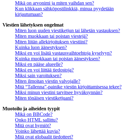
Mikä on arvonimi ja miten vaihdan sen?
Kun klikkaan sähköpostilinkkiä, minua pyydetään
kirjautumaan?
Viestien lähetyksen ongelmat
Miten luon uuden viestiketjun tai lähetän vastauksen?
Miten muokkaan tai poistan viestejä?
Miten liitän allekirjoituksen viestiini?
Kuinka luon äänestyksen?
Miksi en voi lisätä vastausvaihtoehtoja kyselyyn?
Kuinka muokkaan tai poistan äänestyksen?
Miksi en pääse alueelle?
Miksi en voi liittää tiedostoja?
Miksi sain varoituksen?
Miten ilmoitan viestin valvojalle?
Mitä “Tallenna”-painike viestin kirjoittamisessa tekee?
Miksi minun viestini tarvitsee hyväksynnän?
Miten tönäisen viestiketjuani?
Muotoilu ja aiheiden tyypit
Mikä on BBCode?
Onko HTML sallittu?
Mitä ovat hymiöt?
Voinko lähettää kuvia?
Mitä ovat globaalit tiedotteet?