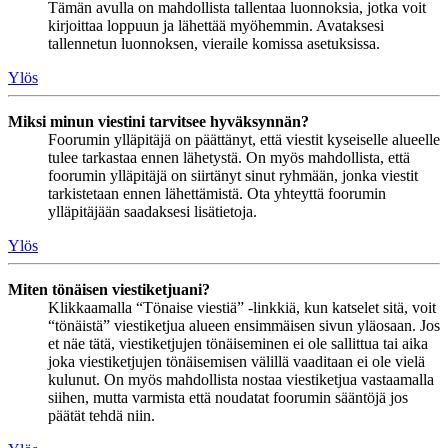
Tämän avulla on mahdollista tallentaa luonnoksia, jotka voit
kirjoittaa loppuun ja lähettää myöhemmin. Avataksesi
tallennetun luonnoksen, vieraile komissa asetuksissa.
Ylös
Miksi minun viestini tarvitsee hyväksynnän?
Foorumin ylläpitäjä on päättänyt, että viestit kyseiselle alueelle
tulee tarkastaa ennen lähetystä. On myös mahdollista, että
foorumin ylläpitäjä on siirtänyt sinut ryhmään, jonka viestit
tarkistetaan ennen lähettämistä. Ota yhteyttä foorumin
ylläpitäjään saadaksesi lisätietoja.
Ylös
Miten tönäisen viestiketjuani?
Klikkaamalla “Tönaise viestiä” -linkkiä, kun katselet sitä, voit
“tönäistä” viestiketjua alueen ensimmäisen sivun yläosaan. Jos
et näe tätä, viestiketjujen tönäiseminen ei ole sallittua tai aika
joka viestiketjujen tönäisemisen välillä vaaditaan ei ole vielä
kulunut. On myös mahdollista nostaa viestiketjua vastaamalla
siihen, mutta varmista että noudatat foorumin sääntöjä jos
päätät tehdä niin.