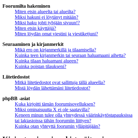
Foorumilta hakeminen
Miten etsin alueelta tai alueilta?
Miksi hakuni ei löytänyt mitään?
Miksi haku johti tyhjään sivuun!?
Miten etsin käyttäjiä?
Miten löydän omat viestini ja viestiketjuni?
Seuraaminen ja kirjanmerkit
Mikä ero on kirjanmerkillä ja tilaamisella?
Kuinka teen kirjanmerkin tai seuraan haluamaani aihetta?
Kuinka tilaan haluamani alueen?
Kuinka poistan tilaukseni?
Liitetiedostot
Mitkä liitetiedostot ovat sallittuja tällä alueella?
Mistä löydän lähettämäni liitetiedostot?
phpBB -asiat
Kuka kirjoitti tämän foorumisovelluksen?
Miksi ominaisuutta X ei ole saatavilla?
Keneen minun tulee olla yhteydessä väärinkäytöstapauksissa
tai lakiasioissa tähän foorumiin liittyen?
Kuinka otan yhteyttä foorumin ylläpitäjään?