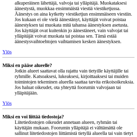
alkuperäinen lähettäjä, valvoja tai ylläpitäjä. Muokataksesi
äänestystä, muokkaa ensimmäistä viestiä viestiketjussa.
Äänestys on aina kytketty viestiketjun ensimmäiseen viestiin.
Jos kukaan ei ole vielä äänestänyt, käyttäjät voivat poistaa
äänestyksen tai muokata mitä tahansa äänestyksen asetusta.
Jos käyttäjät ovat kuitenkin jo äänestäneet, vain valvojat tai
ylläpitäjät voivat muokata tai poistaa sen. Tämä estää
äänestysvaihtoehtojen vaihtamisen kesken äänestyksen.
Ylös
Miksi en pääse alueelle?
Jotkin alueet saattavat olla rajattu vain tietyille käyttäjille tai
ryhmille. Katsoaksesi, lukeaksesi, kirjoittaaksesi tai muiden
toimintojen tekeminen alueella saattaa tarvita erikoisoikeuksia.
Jos haluat oikeudet, ota yhteyttä foorumin valvojaan tai
ylläpitäjään.
Ylös
Miksi en voi liittää tiedostoja?
Liitetiedostojen oikeudet annetaan alueen, ryhmän tai
käyttäjän mukaan. Foorumin ylläpitäjä ei välttämättä ole
sallinut liitetiedostojen liittämistä tietyllä alueella tai vain tietyt