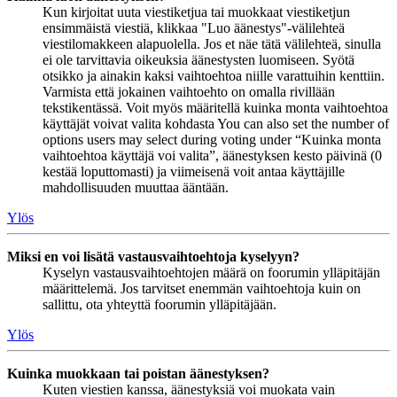
Kun kirjoitat uuta viestiketjua tai muokkaat viestiketjun
ensimmäistä viestiä, klikkaa "Luo äänestys"-välilehteä
viestilomakkeen alapuolella. Jos et näe tätä välilehteä, sinulla
ei ole tarvittavia oikeuksia äänestysten luomiseen. Syötä
otsikko ja ainakin kaksi vaihtoehtoa niille varattuihin kenttiin.
Varmista että jokainen vaihtoehto on omalla rivillään
tekstikentässä. Voit myös määritellä kuinka monta vaihtoehtoa
käyttäjät voivat valita kohdasta You can also set the number of
options users may select during voting under “Kuinka monta
vaihtoehtoa käyttäjä voi valita”, äänestyksen kesto päivinä (0
kestää loputtomasti) ja viimeisenä voit antaa käyttäjille
mahdollisuuden muuttaa ääntään.
Ylös
Miksi en voi lisätä vastausvaihtoehtoja kyselyyn?
Kyselyn vastausvaihtoehtojen määrä on foorumin ylläpitäjän
määrittelemä. Jos tarvitset enemmän vaihtoehtoja kuin on
sallittu, ota yhteyttä foorumin ylläpitäjään.
Ylös
Kuinka muokkaan tai poistan äänestyksen?
Kuten viestien kanssa, äänestyksiä voi muokata vain