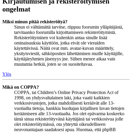
Kirjautumisen ja rekisteröitymisen
ongelmat
Miksi minun pitää rekisteröityä?
Sinun ei välttämättä tarvitse, riippuu foorumin ylläpitäjästä,
tarvitaanko foorumilla kirjoittamiseen rekisteröitymistä.
Rekisteröityminen voi kuitenkin antaa sinulle lisää
ominaisuuksia käyttöön, jotka eivät ole vieraiden
käytettävissä. Näitä ovat mm. avatar-kuvan määrittely,
yksityisviestit, sähköpostien lähettäminen muille käyttäjille,
käyttäjäryhmien jäsenyys jne. Siihen menee aikaa vain
muutamia hetkiä, joten se on suositeltavaa.
Ylös
Mikä on COPPA?
COPPA, tai Children’s Online Privacy Protection Act of
1998, on yhdysvaltalainen laki, joka vaatii kaikkien
verkkosivustojen, jotka mahdollisesti keräävät alle 13-
vuotiailta tietoja, hankkia huoltajan kirjallisen luvan tietojen
keräämiseen alle 13-vuotiaalta. Jos olet epävarma koskeeko
tämä sinua rekisteröityvänä käyttäjänä tai verkkosivua jolle
olet rekisteröitymässä, ota yhteyttä oikeudelliseen
neuvonantajaan saadaksesi apua. Huomaa, että phpBB