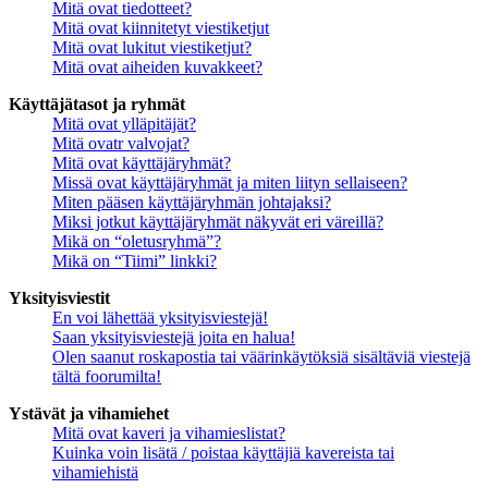
Mitä ovat tiedotteet?
Mitä ovat kiinnitetyt viestiketjut
Mitä ovat lukitut viestiketjut?
Mitä ovat aiheiden kuvakkeet?
Käyttäjätasot ja ryhmät
Mitä ovat ylläpitäjät?
Mitä ovatr valvojat?
Mitä ovat käyttäjäryhmät?
Missä ovat käyttäjäryhmät ja miten liityn sellaiseen?
Miten pääsen käyttäjäryhmän johtajaksi?
Miksi jotkut käyttäjäryhmät näkyvät eri väreillä?
Mikä on “oletusryhmä”?
Mikä on “Tiimi” linkki?
Yksityisviestit
En voi lähettää yksityisviestejä!
Saan yksityisviestejä joita en halua!
Olen saanut roskapostia tai väärinkäytöksiä sisältäviä viestejä
tältä foorumilta!
Ystävät ja vihamiehet
Mitä ovat kaveri ja vihamieslistat?
Kuinka voin lisätä / poistaa käyttäjiä kavereista tai
vihamiehistä