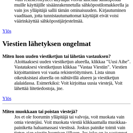
muille käyttäjille sisäänrakennetulla sähköpostilomakkeella ja
vain jos ylläpitäjä sallii tämän ominaisuuden. Kirjautuminen
vaaditaan, jotta tunnistautumattomat käyttäjät eivät voisi
väärinkäyttää sähköpostijärjestelmää.
Ylös
Viestien lähetyksen ongelmat
Miten luon uuden viestiketjun tai lähetän vastauksen?
Aloittaaksesi uuden viestiketjun alueella, klikkaa "Uusi Aihe".
Vastataksesi viestiketjuun klikkaa "Vastaa Viestiin". Viestien
kirjoittaminen voi vaatia rekisteröitymisen. Lista sinun
oikeuksistasi alueella on nähtävillä alueen ja viestiketjun
alalaidassa. Esimerkiksi: Voit kirjoittaa uusia viestejä, Voit
lähettää liitetiedostoja, jne.
Ylös
Miten muokkaan tai poistan viestejä?
Jos et ole foorumin ylläpitäjä tai valvoja, voit muokata vain
omia viestejäsi. Voit muokata viestiä klikkaamalla muokkaa-
painiketta haluamassasi viestissä. Joskus painike toimii vain
tietyn ajan viestin luomisen jälkeen. Jos joku on jo vastannut