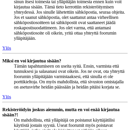
sinun itsesi toimesta tai ylläpitäjän toimesta ennen kuin voit
kirjautua sisään. Tämä tieto kerrottiin rekisteröitymisen
yhteydessä. Jos sinulle lähetettiin sähköpostia, seuraa ohjeita.
Jos et saanut sähköpostia, olet saattanut antaa virheellisen
sähköpostiosoitteen tai sähköpostit ovat saattaneet jäädä
roskapostisuodattimeen. Jos olet varma, että antamasi
sähköpostiosoite oli oikein, yritä ottaa yhteyttä foorumin
ylläpitäjään.
Ylös
Miksi en voi kirjautua sisään?
Tämän tapahtumiseen on useita syitä. Ensin, varmista että
tunnuksesi ja salasanasi ovat oikein. Jos ne ovat, ota yhteyttä
foorumin ylläpitäjään varmistaaksesi, että sinulla ei ole
porttikieltoja. On myös mahdollista, että sivuston omistajalla
on asetusvirhe heidän päässään ja heidän pitäisi korjata se.
Ylös
Rekisteröidyin joskus aiemmin, mutta en voi enää kirjautua
sisään?!
On mahdollista, että ylläpitäjä on poistanut käyttäjätilisi
käytöstä jostain syystä. Useat foorumit myös poistavat