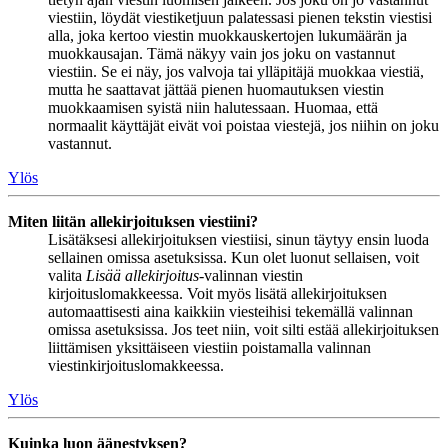
viestiin, löydät viestiketjuun palatessasi pienen tekstin viestisi
alla, joka kertoo viestin muokkauskertojen lukumäärän ja
muokkausajan. Tämä näkyy vain jos joku on vastannut
viestiin. Se ei näy, jos valvoja tai ylläpitäjä muokkaa viestiä,
mutta he saattavat jättää pienen huomautuksen viestin
muokkaamisen syistä niin halutessaan. Huomaa, että
normaalit käyttäjät eivät voi poistaa viestejä, jos niihin on joku
vastannut.
Ylös
Miten liitän allekirjoituksen viestiini?
Lisätäksesi allekirjoituksen viestiisi, sinun täytyy ensin luoda
sellainen omissa asetuksissa. Kun olet luonut sellaisen, voit
valita
Lisää allekirjoitus
-valinnan viestin
kirjoituslomakkeessa. Voit myös lisätä allekirjoituksen
automaattisesti aina kaikkiin viesteihisi tekemällä valinnan
omissa asetuksissa. Jos teet niin, voit silti estää allekirjoituksen
liittämisen yksittäiseen viestiin poistamalla valinnan
viestinkirjoituslomakkeessa.
Ylös
Kuinka luon äänestyksen?