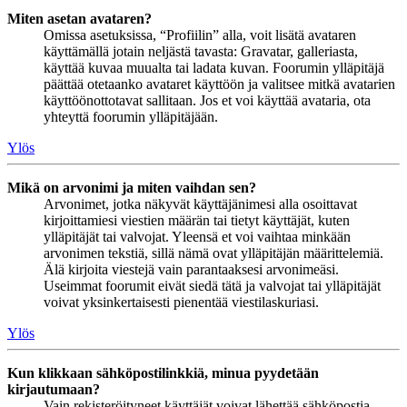
Miten asetan avataren?
Omissa asetuksissa, “Profiilin” alla, voit lisätä avataren
käyttämällä jotain neljästä tavasta: Gravatar, galleriasta,
käyttää kuvaa muualta tai ladata kuvan. Foorumin ylläpitäjä
päättää otetaanko avataret käyttöön ja valitsee mitkä avatarien
käyttöönottotavat sallitaan. Jos et voi käyttää avataria, ota
yhteyttä foorumin ylläpitäjään.
Ylös
Mikä on arvonimi ja miten vaihdan sen?
Arvonimet, jotka näkyvät käyttäjänimesi alla osoittavat
kirjoittamiesi viestien määrän tai tietyt käyttäjät, kuten
ylläpitäjät tai valvojat. Yleensä et voi vaihtaa minkään
arvonimen tekstiä, sillä nämä ovat ylläpitäjän määrittelemiä.
Älä kirjoita viestejä vain parantaaksesi arvonimeäsi.
Useimmat foorumit eivät siedä tätä ja valvojat tai ylläpitäjät
voivat yksinkertaisesti pienentää viestilaskuriasi.
Ylös
Kun klikkaan sähköpostilinkkiä, minua pyydetään
kirjautumaan?
Vain rekisteröityneet käyttäjät voivat lähettää sähköpostia