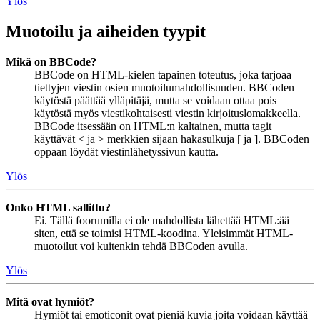
Ylös
Muotoilu ja aiheiden tyypit
Mikä on BBCode?
BBCode on HTML-kielen tapainen toteutus, joka tarjoaa
tiettyjen viestin osien muotoilumahdollisuuden. BBCoden
käytöstä päättää ylläpitäjä, mutta se voidaan ottaa pois
käytöstä myös viestikohtaisesti viestin kirjoituslomakkeella.
BBCode itsessään on HTML:n kaltainen, mutta tagit
käyttävät < ja > merkkien sijaan hakasulkuja [ ja ]. BBCoden
oppaan löydät viestinlähetyssivun kautta.
Ylös
Onko HTML sallittu?
Ei. Tällä foorumilla ei ole mahdollista lähettää HTML:ää
siten, että se toimisi HTML-koodina. Yleisimmät HTML-
muotoilut voi kuitenkin tehdä BBCoden avulla.
Ylös
Mitä ovat hymiöt?
Hymiöt tai emoticonit ovat pieniä kuvia joita voidaan käyttää