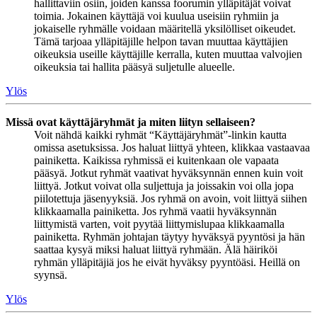
hallittaviin osiin, joiden kanssa foorumin ylläpitäjät voivat
toimia. Jokainen käyttäjä voi kuulua useisiin ryhmiin ja
jokaiselle ryhmälle voidaan määritellä yksilölliset oikeudet.
Tämä tarjoaa ylläpitäjille helpon tavan muuttaa käyttäjien
oikeuksia useille käyttäjille kerralla, kuten muuttaa valvojien
oikeuksia tai hallita pääsyä suljetulle alueelle.
Ylös
Missä ovat käyttäjäryhmät ja miten liityn sellaiseen?
Voit nähdä kaikki ryhmät “Käyttäjäryhmät”-linkin kautta
omissa asetuksissa. Jos haluat liittyä yhteen, klikkaa vastaavaa
painiketta. Kaikissa ryhmissä ei kuitenkaan ole vapaata
pääsyä. Jotkut ryhmät vaativat hyväksynnän ennen kuin voit
liittyä. Jotkut voivat olla suljettuja ja joissakin voi olla jopa
piilotettuja jäsenyyksiä. Jos ryhmä on avoin, voit liittyä siihen
klikkaamalla painiketta. Jos ryhmä vaatii hyväksynnän
liittymistä varten, voit pyytää liittymislupaa klikkaamalla
painiketta. Ryhmän johtajan täytyy hyväksyä pyyntösi ja hän
saattaa kysyä miksi haluat liittyä ryhmään. Älä häiriköi
ryhmän ylläpitäjiä jos he eivät hyväksy pyyntöäsi. Heillä on
syynsä.
Ylös