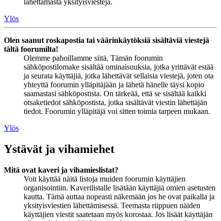
lähettämästä yksityisviestejä.
Ylös
Olen saanut roskapostia tai väärinkäytöksiä sisältäviä viestejä
tältä foorumilta!
Olemme pahoillamme siitä. Tämän foorumin
sähköpostilomake sisältää ominaisuuksia, jotka yrittävät estää
ja seurata käyttäjiä, jotka lähettävät sellaisia viestejä, joten ota
yhteyttä foorumin ylläpitäjään ja lähetä hänelle täysi kopio
saamastasi sähköpostista. On tärkeää, että se sisältää kaikki
otsaketiedot sähköpostista, jotka sisältävät viestin lähettäjän
tiedot. Foorumin ylläpitäjä voi sitten toimia tarpeen mukaan.
Ylös
Ystävät ja vihamiehet
Mitä ovat kaveri ja vihamieslistat?
Voit käyttää näitä listoja muiden foorumin käyttäjien
organisointiin. Kaverilistalle lisätään käyttäjiä omien asetusten
kautta. Tämä auttaa nopeasti näkemään jos he ovat paikalla ja
yksityisviestien lähettämisessä. Teemasta riippuen näiden
käyttäjien viestit saatetaan myös korostaa. Jos lisäät käyttäjän