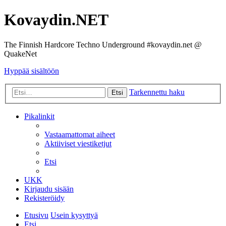
Kovaydin.NET
The Finnish Hardcore Techno Underground #kovaydin.net @
QuakeNet
Hyppää sisältöön
Tarkennettu haku
Etsi
Pikalinkit
Vastaamattomat aiheet
Aktiiviset viestiketjut
Etsi
UKK
Kirjaudu sisään
Rekisteröidy
Etusivu
Usein kysyttyä
Etsi