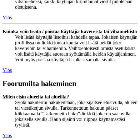
vihamieheksi, kaikki käyttäjän kirjoittamat viestit piilotetaan
oletuksena.
Ylös
Kuinka voin lisätä / poistaa käyttäjiä kavereista tai vihamiehistä
Voit lisätä käyttäjiä listoihisi kahdella tapaa. Jokaisen käyttäjän
profiilissa on linkki jonka kautta voit lisätä heidät joko
kavereihin tai vihamiehiin. Vaihtoehtoisesti omista asetuksista
voit lisätä käyttäjiä suoraan syöttämällä heidän käyttäjänimen.
Voit myös poistaa käyttäjiä listaltasi samalta sivulta.
Ylös
Foorumilta hakeminen
Miten etsin alueelta tai alueilta?
Syötä hakutermi hakukenttään, joka sijaitsee etusivulla, alueen
tai viestiketjun sivulla. Tarkennettuun hakuun pääset
klikkaamalla “Tarkennettu haku”-linkkiä joka on saatavilla
jokaisella sivulla. Haun sijainti voi riippua käyttämästäsi
tyylistä.
Ylös