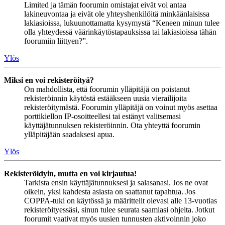
Limited ja tämän foorumin omistajat eivät voi antaa
lakineuvontaa ja eivät ole yhteyshenkilöitä minkäänlaisissa
lakiasioissa, lukuunottamatta kysymystä “Keneen minun tulee
olla yhteydessä väärinkäytöstapauksissa tai lakiasioissa tähän
foorumiin liittyen?”.
Ylös
Miksi en voi rekisteröityä?
On mahdollista, että foorumin ylläpitäjä on poistanut
rekisteröinnin käytöstä estääkseen uusia vierailijoita
rekisteröitymästä. Foorumin ylläpitäjä on voinut myös asettaa
porttikiellon IP-osoitteellesi tai estänyt valitsemasi
käyttäjätunnuksen rekisteröinnin. Ota yhteyttä foorumin
ylläpitäjään saadaksesi apua.
Ylös
Rekisteröidyin, mutta en voi kirjautua!
Tarkista ensin käyttäjätunnuksesi ja salasanasi. Jos ne ovat
oikein, yksi kahdesta asiasta on saattanut tapahtua. Jos
COPPA-tuki on käytössä ja määrittelit olevasi alle 13-vuotias
rekisteröityessäsi, sinun tulee seurata saamiasi ohjeita. Jotkut
foorumit vaativat myös uusien tunnusten aktivoinnin joko