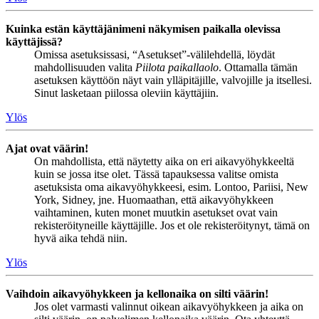
Kuinka estän käyttäjänimeni näkymisen paikalla olevissa
käyttäjissä?
Omissa asetuksissasi, “Asetukset”-välilehdellä, löydät
mahdollisuuden valita
Piilota paikallaolo
. Ottamalla tämän
asetuksen käyttöön näyt vain ylläpitäjille, valvojille ja itsellesi.
Sinut lasketaan piilossa oleviin käyttäjiin.
Ylös
Ajat ovat väärin!
On mahdollista, että näytetty aika on eri aikavyöhykkeeltä
kuin se jossa itse olet. Tässä tapauksessa valitse omista
asetuksista oma aikavyöhykkeesi, esim. Lontoo, Pariisi, New
York, Sidney, jne. Huomaathan, että aikavyöhykkeen
vaihtaminen, kuten monet muutkin asetukset ovat vain
rekisteröityneille käyttäjille. Jos et ole rekisteröitynyt, tämä on
hyvä aika tehdä niin.
Ylös
Vaihdoin aikavyöhykkeen ja kellonaika on silti väärin!
Jos olet varmasti valinnut oikean aikavyöhykkeen ja aika on