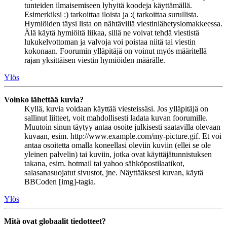
tunteiden ilmaisemiseen lyhyitä koodeja käyttämällä.
Esimerkiksi :) tarkoittaa iloista ja :( tarkoittaa surullista.
Hymiöiden täysi lista on nähtävillä viestinlähetyslomakkeessa.
Älä käytä hymiöitä liikaa, sillä ne voivat tehdä viestistä
lukukelvottoman ja valvoja voi poistaa niitä tai viestin
kokonaan. Foorumin ylläpitäjä on voinut myös määritellä
rajan yksittäisen viestin hymiöiden määrälle.
Ylös
Voinko lähettää kuvia?
Kyllä, kuvia voidaan käyttää viesteissäsi. Jos ylläpitäjä on
sallinut liitteet, voit mahdollisesti ladata kuvan foorumille.
Muutoin sinun täytyy antaa osoite julkisesti saatavilla olevaan
kuvaan, esim. http://www.example.com/my-picture.gif. Et voi
antaa osoitetta omalla koneellasi oleviin kuviin (ellei se ole
yleinen palvelin) tai kuviin, jotka ovat käyttäjätunnistuksen
takana, esim. hotmail tai yahoo sähköpostilaatikot,
salasanasuojatut sivustot, jne. Näyttääksesi kuvan, käytä
BBCoden [img]-tagia.
Ylös
Mitä ovat globaalit tiedotteet?