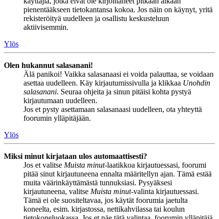
käyttäjiä, jotka eivät ole kirjoittaneet pitkään aikaan
pienentääkseen tietokantansa kokoa. Jos näin on käynyt, yritä
rekisteröityä uudelleen ja osallistu keskusteluun
aktiivisemmin.
Ylös
Olen hukannut salasanani!
Älä panikoi! Vaikka salasanaasi ei voida palauttaa, se voidaan
asettaa uudelleen. Käy kirjautumissivulla ja klikkaa
Unohdin
salasanani
. Seuraa ohjeita ja sinun pitäisi kohta pystyä
kirjautumaan uudelleen.
Jos et pysty asettamaan salasanaasi uudelleen, ota yhteyttä
foorumin ylläpitäjään.
Ylös
Miksi minut kirjataan ulos automaattisesti?
Jos et valitse
Muista minut
-laatikkoa kirjautuessasi, foorumi
pitää sinut kirjautuneena ennalta määritellyn ajan. Tämä estää
muita väärinkäyttämästä tunnuksiasi. Pysyäksesi
kirjautuneena, valitse
Muista minut
-valinta kirjautuessasi.
Tämä ei ole suositeltavaa, jos käytät foorumia jaetulta
koneelta, esim. kirjastossa, nettikahvilassa tai koulun
tietokoneluokassa. Jos et näe tätä valintaa, foorumin ylläpitäjä