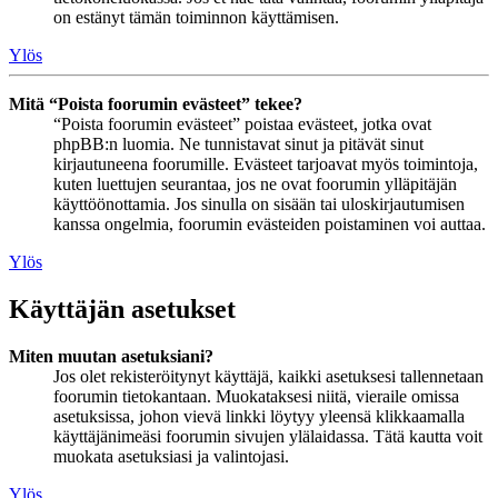
on estänyt tämän toiminnon käyttämisen.
Ylös
Mitä “Poista foorumin evästeet” tekee?
“Poista foorumin evästeet” poistaa evästeet, jotka ovat
phpBB:n luomia. Ne tunnistavat sinut ja pitävät sinut
kirjautuneena foorumille. Evästeet tarjoavat myös toimintoja,
kuten luettujen seurantaa, jos ne ovat foorumin ylläpitäjän
käyttöönottamia. Jos sinulla on sisään tai uloskirjautumisen
kanssa ongelmia, foorumin evästeiden poistaminen voi auttaa.
Ylös
Käyttäjän asetukset
Miten muutan asetuksiani?
Jos olet rekisteröitynyt käyttäjä, kaikki asetuksesi tallennetaan
foorumin tietokantaan. Muokataksesi niitä, vieraile omissa
asetuksissa, johon vievä linkki löytyy yleensä klikkaamalla
käyttäjänimeäsi foorumin sivujen ylälaidassa. Tätä kautta voit
muokata asetuksiasi ja valintojasi.
Ylös