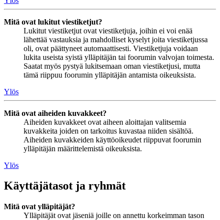
Ylös
Mitä ovat lukitut viestiketjut?
Lukitut viestiketjut ovat viestiketjuja, joihin ei voi enää
lähettää vastauksia ja mahdolliset kyselyt joita viestiketjussa
oli, ovat päättyneet automaattisesti. Viestiketjuja voidaan
lukita useista syistä ylläpitäjän tai foorumin valvojan toimesta.
Saatat myös pystyä lukitsemaan oman viestiketjusi, mutta
tämä riippuu foorumin ylläpitäjän antamista oikeuksista.
Ylös
Mitä ovat aiheiden kuvakkeet?
Aiheiden kuvakkeet ovat aiheen aloittajan valitsemia
kuvakkeita joiden on tarkoitus kuvastaa niiden sisältöä.
Aiheiden kuvakkeiden käyttöoikeudet riippuvat foorumin
ylläpitäjän määrittelemistä oikeuksista.
Ylös
Käyttäjätasot ja ryhmät
Mitä ovat ylläpitäjät?
Ylläpitäjät ovat jäseniä joille on annettu korkeimman tason