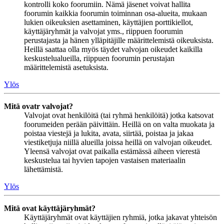
kontrolli koko foorumiin. Nämä jäsenet voivat hallita
foorumin kaikkia foorumin toiminnan osa-alueita, mukaan
lukien oikeuksien asettaminen, käyttäjien porttikiellot,
käyttäjäryhmät ja valvojat yms., riippuen foorumin
perustajasta ja hänen ylläpitäjille määrittelemistä oikeuksista.
Heillä saattaa olla myös täydet valvojan oikeudet kaikilla
keskustelualueilla, riippuen foorumin perustajan
määrittelemistä asetuksista.
Ylös
Mitä ovatr valvojat?
Valvojat ovat henkilöitä (tai ryhmä henkilöitä) jotka katsovat
foorumeiden perään päivittäin. Heillä on on valta muokata ja
poistaa viestejä ja lukita, avata, siirtää, poistaa ja jakaa
viestiketjuja niillä alueilla joissa heillä on valvojan oikeudet.
Yleensä valvojat ovat paikalla estämässä aiheen vierestä
keskustelua tai hyvien tapojen vastaisen materiaalin
lähettämistä.
Ylös
Mitä ovat käyttäjäryhmät?
Käyttäjäryhmät ovat käyttäjien ryhmiä, jotka jakavat yhteisön