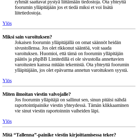
ryhmät saattavat pystyä liittämään tiedostoja. Ota yhteyttä
foorumin ylläpitäjään jos et tiedä miksi et voi lisätä
liitetiedostoja.
Ylös
Miksi sain varoituksen?
Jokaisen foorumin ylläpitäjällä on omat säännöt heidän
sivustollensa. Jos olet rikkonut sääntöä, voit saada
varoituksen. Huomioi, että tämä on foorumin ylläpitäjän
päätös ja phpBB Limitedillä ei ole sivustolla annettavien
varoitusten kanssa mitään tekemistä. Ota yhteyttä foorumin
ylläpitäjään, jos olet epävarma annetun varoituksen syystä.
Ylös
Miten ilmoitan viestin valvojalle?
Jos foorumin ylläpitäjä on sallinut sen, sinun pitäisi nähdä
raportointipainike viestin yhteydessä. Tämän klikkaaminen
vie sinut viestin raportoinnin vaiheiden läpi.
Ylös
Mitä “Tallenna”-painike viestin kirjoittamisessa tekee?