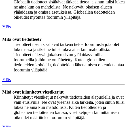
Globaalit tiedotteet sisältävät tärkeää tietoa ja sinun tulisi lukea
ne aina kun on mahdolista. Ne näkyvät jokaisen alueen
ylälaidassa ja omissa asetuksissa. Globaalien tiedotteiden
oikeudet myöntää foorumin ylläpitäjä.
Ylös
Mitä ovat tiedotteet?
Tiedotteet usein sisältävät tärkeää tietoa foorumista jota olet
lukemassa ja siksi ne tulisi lukea aina kun mahdollista.
Tiedotteet näkyvät jokaisen sivun ylälaidassa niillä
foorumeilla joihin ne on lähetetty. Kuten globaalien
tiedotteiden kohdalla, tiedotteiden lähettämisen oikeudet antaa
foorumin ylläpitäjä.
Ylös
Mitä ovat kiinnitetyt viestiketjut
Kiinnitetyt viestiketjut näkyvät tiedotteiden alapuolella ja ovat
vain etusivulla. Ne ovat yleensä aika tärkeitä, joten sinun tulisi
lukea ne aina kun mahdollista. Kuten tiedotteiden ja
globaalien tiedotteiden kanssa, viestiketjujen kiinnittämisen
oikeudet määrittelee foorumin ylläpitäjä.