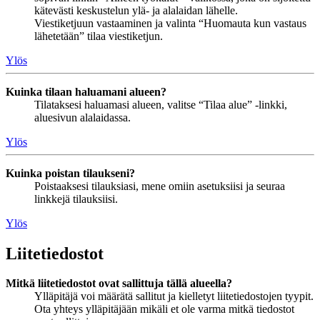
kätevästi keskustelun ylä- ja alalaidan lähelle.
Viestiketjuun vastaaminen ja valinta “Huomauta kun vastaus
lähetetään” tilaa viestiketjun.
Ylös
Kuinka tilaan haluamani alueen?
Tilataksesi haluamasi alueen, valitse “Tilaa alue” -linkki,
aluesivun alalaidassa.
Ylös
Kuinka poistan tilaukseni?
Poistaaksesi tilauksiasi, mene omiin asetuksiisi ja seuraa
linkkejä tilauksiisi.
Ylös
Liitetiedostot
Mitkä liitetiedostot ovat sallittuja tällä alueella?
Ylläpitäjä voi määrätä sallitut ja kielletyt liitetiedostojen tyypit.
Ota yhteys ylläpitäjään mikäli et ole varma mitkä tiedostot