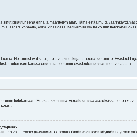
tää sinut kirjautuneena ennalta määritellyn ajan. Tämä estää muita väärinkäyttämäs
rumia jaetulta koneelta, esim. kirjastossa, nettikahvilassa tai koulun tietokoneluokas
luomia. Ne tunnistavat sinut ja pitävät sinut kirjautuneena foorumille. Evästeet tarj
i uloskirjautumisen kanssa ongelmia, foorumin evästeiden poistaminen voi auttaa.
n foorumin tietokantaan. Muokataksesi niitä, vieraile omissa asetuksissa, johon vievä
ntojasi.
yttäjissä?
isuuden valita
Piilota paikallaolo
. Ottamalla tämän asetuksen käyttöön näyt vain ylläpit