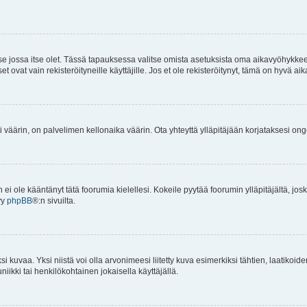
 se jossa itse olet. Tässä tapauksessa valitse omista asetuksista oma aikavyöhykke
vat vain rekisteröityneille käyttäjille. Jos et ole rekisteröitynyt, tämä on hyvä aik
i väärin, on palvelimen kellonaika väärin. Ota yhteyttä ylläpitäjään korjataksesi on
an ei ole kääntänyt tätä foorumia kielellesi. Kokeile pyytää foorumin ylläpitäjältä, jos
yy
phpBB
®:n sivuilta.
 kuvaa. Yksi niistä voi olla arvonimeesi liitetty kuva esimerkiksi tähtien, laatikoid
iikki tai henkilökohtainen jokaisella käyttäjällä.