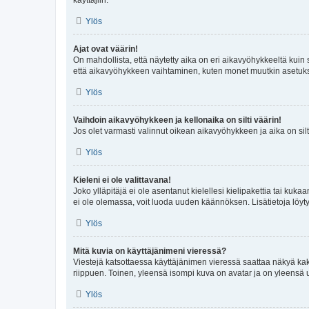
Ylös
Ajat ovat väärin!
On mahdollista, että näytetty aika on eri aikavyöhykkeeltä kuin
että aikavyöhykkeen vaihtaminen, kuten monet muutkin asetukset o
Ylös
Vaihdoin aikavyöhykkeen ja kellonaika on silti väärin!
Jos olet varmasti valinnut oikean aikavyöhykkeen ja aika on silt
Ylös
Kieleni ei ole valittavana!
Joko ylläpitäjä ei ole asentanut kielellesi kielipakettia tai kuka
ei ole olemassa, voit luoda uuden käännöksen. Lisätietoja löyt
Ylös
Mitä kuvia on käyttäjänimeni vieressä?
Viestejä katsottaessa käyttäjänimen vieressä saattaa näkyä kaksi
riippuen. Toinen, yleensä isompi kuva on avatar ja on yleensä un
Ylös