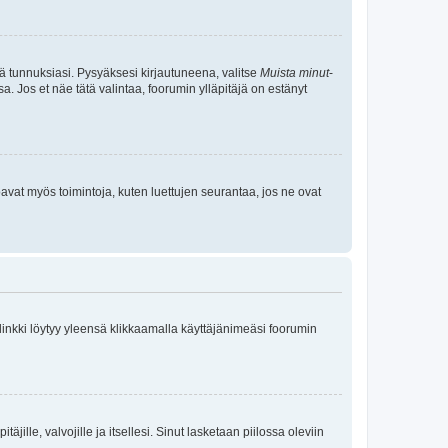
tä tunnuksiasi. Pysyäksesi kirjautuneena, valitse
Muista minut
-
sa. Jos et näe tätä valintaa, foorumin ylläpitäjä on estänyt
oavat myös toimintoja, kuten luettujen seurantaa, jos ne ovat
 linkki löytyy yleensä klikkaamalla käyttäjänimeäsi foorumin
äjille, valvojille ja itsellesi. Sinut lasketaan piilossa oleviin