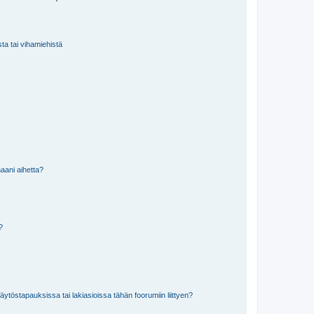
sta tai vihamiehistä
aani aihetta?
a?
töstapauksissa tai lakiasioissa tähän foorumiin liittyen?