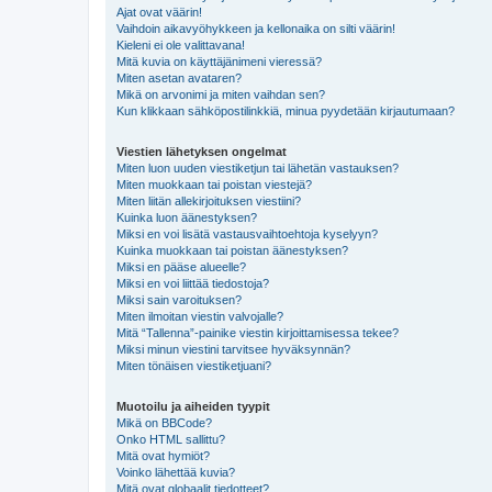
Ajat ovat väärin!
Vaihdoin aikavyöhykkeen ja kellonaika on silti väärin!
Kieleni ei ole valittavana!
Mitä kuvia on käyttäjänimeni vieressä?
Miten asetan avataren?
Mikä on arvonimi ja miten vaihdan sen?
Kun klikkaan sähköpostilinkkiä, minua pyydetään kirjautumaan?
Viestien lähetyksen ongelmat
Miten luon uuden viestiketjun tai lähetän vastauksen?
Miten muokkaan tai poistan viestejä?
Miten liitän allekirjoituksen viestiini?
Kuinka luon äänestyksen?
Miksi en voi lisätä vastausvaihtoehtoja kyselyyn?
Kuinka muokkaan tai poistan äänestyksen?
Miksi en pääse alueelle?
Miksi en voi liittää tiedostoja?
Miksi sain varoituksen?
Miten ilmoitan viestin valvojalle?
Mitä “Tallenna”-painike viestin kirjoittamisessa tekee?
Miksi minun viestini tarvitsee hyväksynnän?
Miten tönäisen viestiketjuani?
Muotoilu ja aiheiden tyypit
Mikä on BBCode?
Onko HTML sallittu?
Mitä ovat hymiöt?
Voinko lähettää kuvia?
Mitä ovat globaalit tiedotteet?