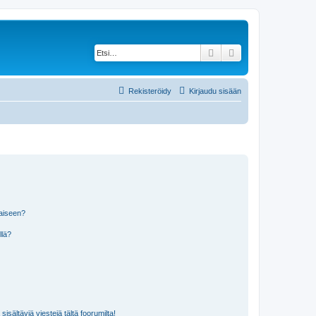
Etsi
Tarkennettu haku
Rekisteröidy
Kirjaudu sisään
laiseen?
llä?
isältäviä viestejä tältä foorumilta!