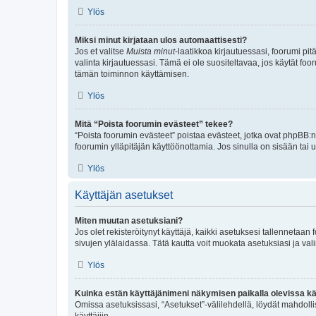
Ylös
Miksi minut kirjataan ulos automaattisesti?
Jos et valitse
Muista minut
-laatikkoa kirjautuessasi, foorumi pi
valinta kirjautuessasi. Tämä ei ole suositeltavaa, jos käytät foo
tämän toiminnon käyttämisen.
Ylös
Mitä “Poista foorumin evästeet” tekee?
“Poista foorumin evästeet” poistaa evästeet, jotka ovat phpBB:n 
foorumin ylläpitäjän käyttöönottamia. Jos sinulla on sisään ta
Ylös
Käyttäjän asetukset
Miten muutan asetuksiani?
Jos olet rekisteröitynyt käyttäjä, kaikki asetuksesi tallennetaa
sivujen ylälaidassa. Tätä kautta voit muokata asetuksiasi ja vali
Ylös
Kuinka estän käyttäjänimeni näkymisen paikalla olevissa kä
Omissa asetuksissasi, “Asetukset”-välilehdellä, löydät mahdoll
käyttäjiin.