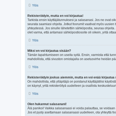
Ylös
Rekisteröidyin, mutta en voi kirjautua!
Tarkista ensin käyttäjätunnuksesi ja salasanasi. Jos ne ovat oik
seurata saamiasi ohjeita. Jotkut foorumit vaativat myös uusien tu
yhteydessä. Jos sinulle lähetettiin sähköpostia, seuraa ohjeita
olet varma, että antamasi sähköpostiosoite oli oikein, yritä ottaa
Ylös
Miksi en voi kirjautua sisään?
Tämän tapahtumiseen on useita syitä. Ensin, varmista että tunnuk
mahdollista, että sivuston omistajalla on asetusvirhe heidän pää
Ylös
Rekisteröidyin joskus aiemmin, mutta en voi enää kirjautua 
On mahdollista, että ylläpitäjä on poistanut käyttäjätilisi käytö
on käynyt, yritä rekisteröityä uudelleen ja osallistu keskusteluu
Ylös
Olen hukannut salasanani!
Älä panikoi! Vaikka salasanaasi ei voida palauttaa, se voidaan 
Jos et pysty asettamaan salasanaasi uudelleen, ota yhteyttä foo