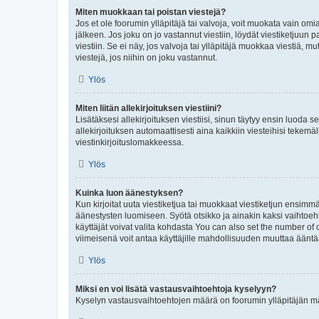
Miten muokkaan tai poistan viestejä?
Jos et ole foorumin ylläpitäjä tai valvoja, voit muokata vain om
jälkeen. Jos joku on jo vastannut viestiin, löydät viestiketjuu
viestiin. Se ei näy, jos valvoja tai ylläpitäjä muokkaa viestiä,
viestejä, jos niihin on joku vastannut.
Ylös
Miten liitän allekirjoituksen viestiini?
Lisätäksesi allekirjoituksen viestiisi, sinun täytyy ensin luoda s
allekirjoituksen automaattisesti aina kaikkiin viesteihisi tekemäl
viestinkirjoituslomakkeessa.
Ylös
Kuinka luon äänestyksen?
Kun kirjoitat uuta viestiketjua tai muokkaat viestiketjun ensimmäi
äänestysten luomiseen. Syötä otsikko ja ainakin kaksi vaihtoehto
käyttäjät voivat valita kohdasta You can also set the number of
viimeisenä voit antaa käyttäjille mahdollisuuden muuttaa ääntä
Ylös
Miksi en voi lisätä vastausvaihtoehtoja kyselyyn?
Kyselyn vastausvaihtoehtojen määrä on foorumin ylläpitäjän määr