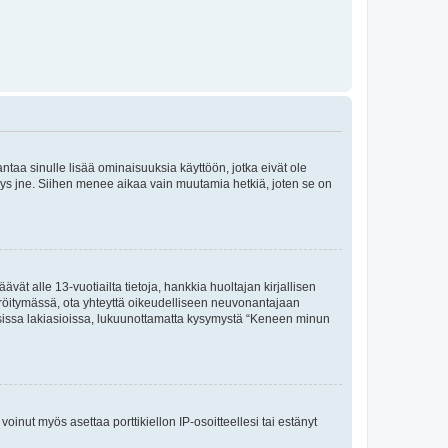
 antaa sinulle lisää ominaisuuksia käyttöön, jotka eivät ole
enyys jne. Siihen menee aikaa vain muutamia hetkiä, joten se on
vät alle 13-vuotiailta tietoja, hankkia huoltajan kirjallisen
teröitymässä, ota yhteyttä oikeudelliseen neuvonantajaan
isissa lakiasioissa, lukuunottamatta kysymystä “Keneen minun
oinut myös asettaa porttikiellon IP-osoitteellesi tai estänyt