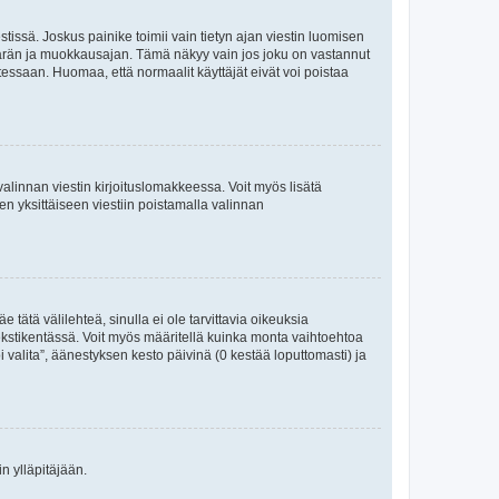
tissä. Joskus painike toimii vain tietyn ajan viestin luomisen
umäärän ja muokkausajan. Tämä näkyy vain jos joku on vastannut
tessaan. Huomaa, että normaalit käyttäjät eivät voi poistaa
valinnan viestin kirjoituslomakkeessa. Voit myös lisätä
isen yksittäiseen viestiin poistamalla valinnan
 tätä välilehteä, sinulla ei ole tarvittavia oikeuksia
 tekstikentässä. Voit myös määritellä kuinka monta vaihtoehtoa
 valita”, äänestyksen kesto päivinä (0 kestää loputtomasti) ja
n ylläpitäjään.