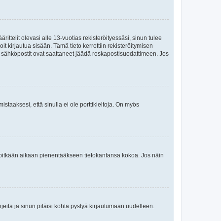
ttelit olevasi alle 13-vuotias rekisteröityessäsi, sinun tulee
it kirjautua sisään. Tämä tieto kerrottiin rekisteröitymisen
ai sähköpostit ovat saattaneet jäädä roskapostisuodattimeen. Jos
staaksesi, että sinulla ei ole porttikieltoja. On myös
neet pitkään aikaan pienentääkseen tietokantansa kokoa. Jos näin
jeita ja sinun pitäisi kohta pystyä kirjautumaan uudelleen.