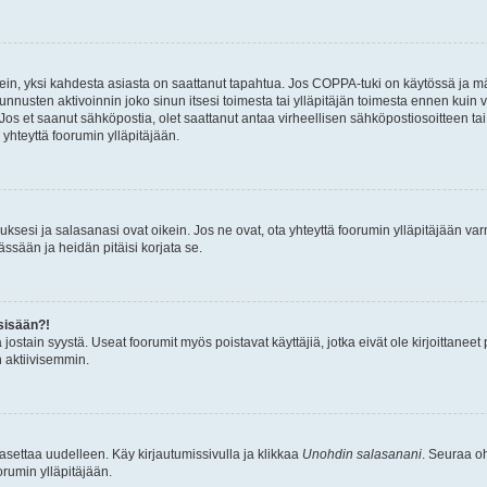
ein, yksi kahdesta asiasta on saattanut tapahtua. Jos COPPA-tuki on käytössä ja määri
nnusten aktivoinnin joko sinun itsesi toimesta tai ylläpitäjän toimesta ennen kuin vo
. Jos et saanut sähköpostia, olet saattanut antaa virheellisen sähköpostiosoitteen t
 yhteyttä foorumin ylläpitäjään.
sesi ja salasanasi ovat oikein. Jos ne ovat, ota yhteyttä foorumin ylläpitäjään varmi
ssään ja heidän pitäisi korjata se.
sisään?!
stä jostain syystä. Useat foorumit myös poistavat käyttäjiä, jotka eivät ole kirjoitta
n aktiivisemmin.
asettaa uudelleen. Käy kirjautumissivulla ja klikkaa
Unohdin salasanani
. Seuraa oh
rumin ylläpitäjään.