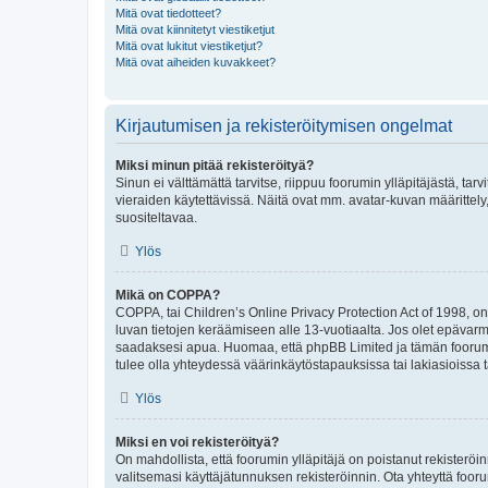
Mitä ovat tiedotteet?
Mitä ovat kiinnitetyt viestiketjut
Mitä ovat lukitut viestiketjut?
Mitä ovat aiheiden kuvakkeet?
Kirjautumisen ja rekisteröitymisen ongelmat
Miksi minun pitää rekisteröityä?
Sinun ei välttämättä tarvitse, riippuu foorumin ylläpitäjästä, tar
vieraiden käytettävissä. Näitä ovat mm. avatar-kuvan määrittely,
suositeltavaa.
Ylös
Mikä on COPPA?
COPPA, tai Children’s Online Privacy Protection Act of 1998, on y
luvan tietojen keräämiseen alle 13-vuotiaalta. Jos olet epävarm
saadaksesi apua. Huomaa, että phpBB Limited ja tämän foorumin
tulee olla yhteydessä väärinkäytöstapauksissa tai lakiasioissa t
Ylös
Miksi en voi rekisteröityä?
On mahdollista, että foorumin ylläpitäjä on poistanut rekisteröin
valitsemasi käyttäjätunnuksen rekisteröinnin. Ota yhteyttä foor