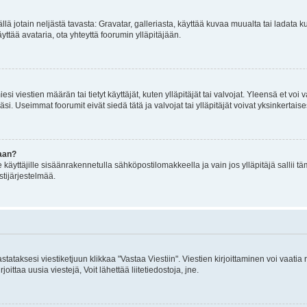
mällä jotain neljästä tavasta: Gravatar, galleriasta, käyttää kuvaa muualta tai ladata
äyttää avataria, ota yhteyttä foorumin ylläpitäjään.
iesi viestien määrän tai tietyt käyttäjät, kuten ylläpitäjät tai valvojat. Yleensä et vo
i. Useimmat foorumit eivät siedä tätä ja valvojat tai ylläpitäjät voivat yksinkertaise
aan?
le käyttäjille sisäänrakennetulla sähköpostilomakkeella ja vain jos ylläpitäjä sallii
stijärjestelmää.
stataksesi viestiketjuun klikkaa "Vastaa Viestiin". Viestien kirjoittaminen voi vaatia
joittaa uusia viestejä, Voit lähettää liitetiedostoja, jne.