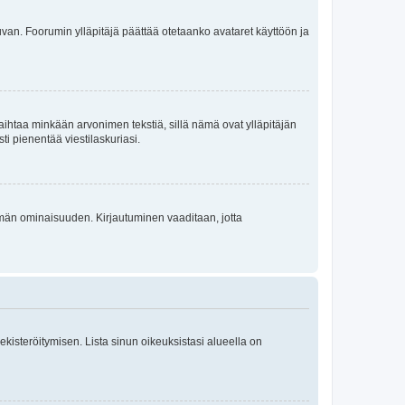
 kuvan. Foorumin ylläpitäjä päättää otetaanko avataret käyttöön ja
i vaihtaa minkään arvonimen tekstiä, sillä nämä ovat ylläpitäjän
sti pienentää viestilaskuriasi.
 tämän ominaisuuden. Kirjautuminen vaaditaan, jotta
 rekisteröitymisen. Lista sinun oikeuksistasi alueella on