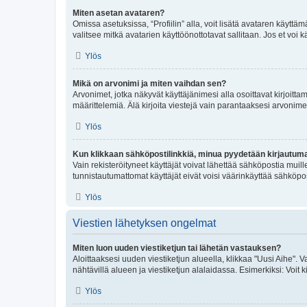
Miten asetan avataren?
Omissa asetuksissa, “Profiilin” alla, voit lisätä avataren käyttä
valitsee mitkä avatarien käyttöönottotavat sallitaan. Jos et voi k
Ylös
Mikä on arvonimi ja miten vaihdan sen?
Arvonimet, jotka näkyvät käyttäjänimesi alla osoittavat kirjoittam
määrittelemiä. Älä kirjoita viestejä vain parantaaksesi arvonimeäs
Ylös
Kun klikkaan sähköpostilinkkiä, minua pyydetään kirjautum
Vain rekisteröityneet käyttäjät voivat lähettää sähköpostia muil
tunnistautumattomat käyttäjät eivät voisi väärinkäyttää sähköpo
Ylös
Viestien lähetyksen ongelmat
Miten luon uuden viestiketjun tai lähetän vastauksen?
Aloittaaksesi uuden viestiketjun alueella, klikkaa "Uusi Aihe". Va
nähtävillä alueen ja viestiketjun alalaidassa. Esimerkiksi: Voit kir
Ylös