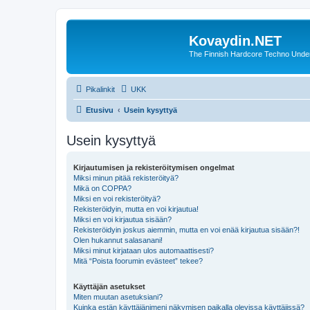
Kovaydin.NET
The Finnish Hardcore Techno Unde
Pikalinkit
UKK
Etusivu
Usein kysyttyä
Usein kysyttyä
Kirjautumisen ja rekisteröitymisen ongelmat
Miksi minun pitää rekisteröityä?
Mikä on COPPA?
Miksi en voi rekisteröityä?
Rekisteröidyin, mutta en voi kirjautua!
Miksi en voi kirjautua sisään?
Rekisteröidyin joskus aiemmin, mutta en voi enää kirjautua sisään?!
Olen hukannut salasanani!
Miksi minut kirjataan ulos automaattisesti?
Mitä “Poista foorumin evästeet” tekee?
Käyttäjän asetukset
Miten muutan asetuksiani?
Kuinka estän käyttäjänimeni näkymisen paikalla olevissa käyttäjissä?