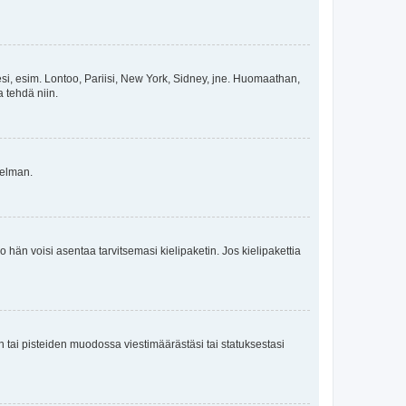
esi, esim. Lontoo, Pariisi, New York, Sidney, jne. Huomaathan,
a tehdä niin.
gelman.
ko hän voisi asentaa tarvitsemasi kielipaketin. Jos kielipakettia
en tai pisteiden muodossa viestimäärästäsi tai statuksestasi