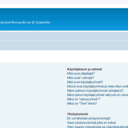
rground #kovaydin.net @ QuakeNet
Käyttäjätasot ja ryhmät
Mitä ovat ylläpitäjät?
Mitä ovatr valvojat?
Mitä ovat käyttäjäryhmät?
Missä ovat käyttäjäryhmät ja miten liityn sel
Miten pääsen käyttäjäryhmän johtajaksi?
Miksi jotkut käyttäjäryhmät näkyvät eri värei
Mikä on “oletusryhmä”?
Mikä on “Tiimi” linkki?
Yksityisviestit
En voi lähettää yksityisviestejä!
Saan yksityisviestejä joita en halua!
Olen saanut roskapostia tai väärinkäytöksiä s