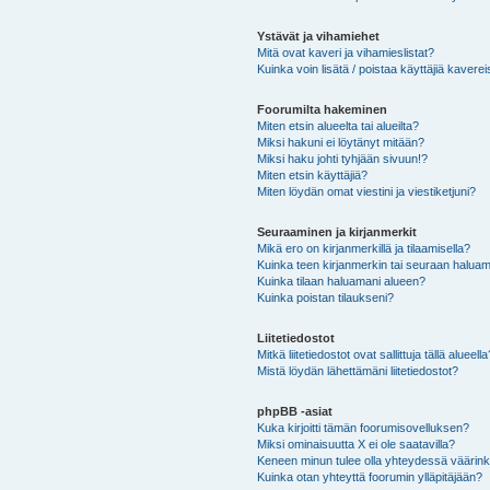
Ystävät ja vihamiehet
Mitä ovat kaveri ja vihamieslistat?
Kuinka voin lisätä / poistaa käyttäjiä kaverei
Foorumilta hakeminen
Miten etsin alueelta tai alueilta?
Miksi hakuni ei löytänyt mitään?
Miksi haku johti tyhjään sivuun!?
Miten etsin käyttäjiä?
Miten löydän omat viestini ja viestiketjuni?
Seuraaminen ja kirjanmerkit
Mikä ero on kirjanmerkillä ja tilaamisella?
Kuinka teen kirjanmerkin tai seuraan haluam
Kuinka tilaan haluamani alueen?
Kuinka poistan tilaukseni?
Liitetiedostot
Mitkä liitetiedostot ovat sallittuja tällä alueell
Mistä löydän lähettämäni liitetiedostot?
phpBB -asiat
Kuka kirjoitti tämän foorumisovelluksen?
Miksi ominaisuutta X ei ole saatavilla?
Keneen minun tulee olla yhteydessä väärinkäy
Kuinka otan yhteyttä foorumin ylläpitäjään?