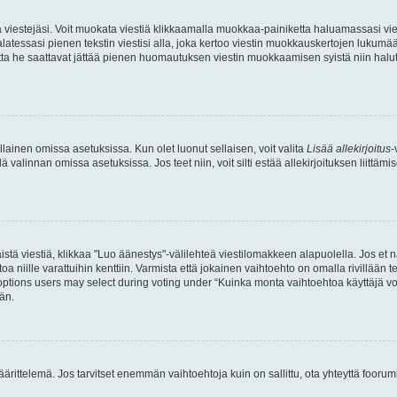
ia viestejäsi. Voit muokata viestiä klikkaamalla muokkaa-painiketta haluamassasi vies
n palatessasi pienen tekstin viestisi alla, joka kertoo viestin muokkauskertojen luk
 mutta he saattavat jättää pienen huomautuksen viestin muokkaamisen syistä niin halu
ellainen omissa asetuksissa. Kun olet luonut sellaisen, voit valita
Lisää allekirjoitus
-
lä valinnan omissa asetuksissa. Jos teet niin, voit silti estää allekirjoituksen liittäm
stä viestiä, klikkaa "Luo äänestys"-välilehteä viestilomakkeen alapuolella. Jos et näe
a niille varattuihin kenttiin. Varmista että jokainen vaihtoehto on omalla rivillään
 options users may select during voting under “Kuinka monta vaihtoehtoa käyttäjä voi
än.
ittelemä. Jos tarvitset enemmän vaihtoehtoja kuin on sallittu, ota yhteyttä foorumi