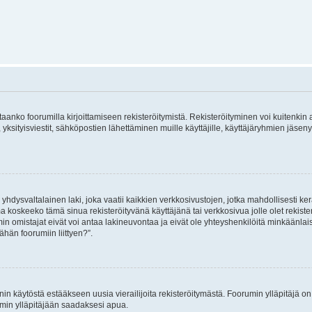
vitaanko foorumilla kirjoittamiseen rekisteröitymistä. Rekisteröityminen voi kuitenkin
 yksityisviestit, sähköpostien lähettäminen muille käyttäjille, käyttäjäryhmien jäs
hdysvaltalainen laki, joka vaatii kaikkien verkkosivustojen, jotka mahdollisesti kerää
a koskeeko tämä sinua rekisteröityvänä käyttäjänä tai verkkosivua jolle olet rekis
 omistajat eivät voi antaa lakineuvontaa ja eivät ole yhteyshenkilöitä minkäänla
ähän foorumiin liittyen?”.
nin käytöstä estääkseen uusia vierailijoita rekisteröitymästä. Foorumin ylläpitäjä on v
umin ylläpitäjään saadaksesi apua.