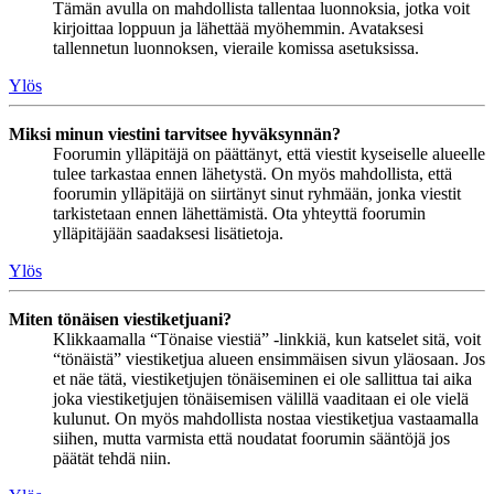
Tämän avulla on mahdollista tallentaa luonnoksia, jotka voit
kirjoittaa loppuun ja lähettää myöhemmin. Avataksesi
tallennetun luonnoksen, vieraile komissa asetuksissa.
Ylös
Miksi minun viestini tarvitsee hyväksynnän?
Foorumin ylläpitäjä on päättänyt, että viestit kyseiselle alueelle
tulee tarkastaa ennen lähetystä. On myös mahdollista, että
foorumin ylläpitäjä on siirtänyt sinut ryhmään, jonka viestit
tarkistetaan ennen lähettämistä. Ota yhteyttä foorumin
ylläpitäjään saadaksesi lisätietoja.
Ylös
Miten tönäisen viestiketjuani?
Klikkaamalla “Tönaise viestiä” -linkkiä, kun katselet sitä, voit
“tönäistä” viestiketjua alueen ensimmäisen sivun yläosaan. Jos
et näe tätä, viestiketjujen tönäiseminen ei ole sallittua tai aika
joka viestiketjujen tönäisemisen välillä vaaditaan ei ole vielä
kulunut. On myös mahdollista nostaa viestiketjua vastaamalla
siihen, mutta varmista että noudatat foorumin sääntöjä jos
päätät tehdä niin.