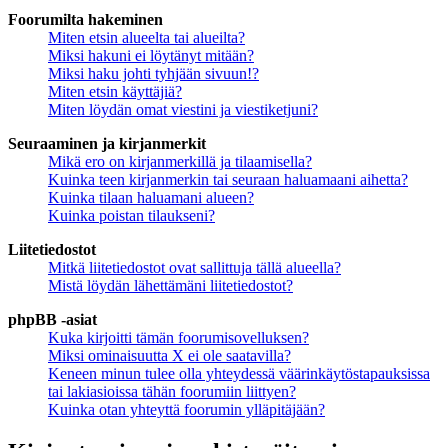
Foorumilta hakeminen
Miten etsin alueelta tai alueilta?
Miksi hakuni ei löytänyt mitään?
Miksi haku johti tyhjään sivuun!?
Miten etsin käyttäjiä?
Miten löydän omat viestini ja viestiketjuni?
Seuraaminen ja kirjanmerkit
Mikä ero on kirjanmerkillä ja tilaamisella?
Kuinka teen kirjanmerkin tai seuraan haluamaani aihetta?
Kuinka tilaan haluamani alueen?
Kuinka poistan tilaukseni?
Liitetiedostot
Mitkä liitetiedostot ovat sallittuja tällä alueella?
Mistä löydän lähettämäni liitetiedostot?
phpBB -asiat
Kuka kirjoitti tämän foorumisovelluksen?
Miksi ominaisuutta X ei ole saatavilla?
Keneen minun tulee olla yhteydessä väärinkäytöstapauksissa
tai lakiasioissa tähän foorumiin liittyen?
Kuinka otan yhteyttä foorumin ylläpitäjään?