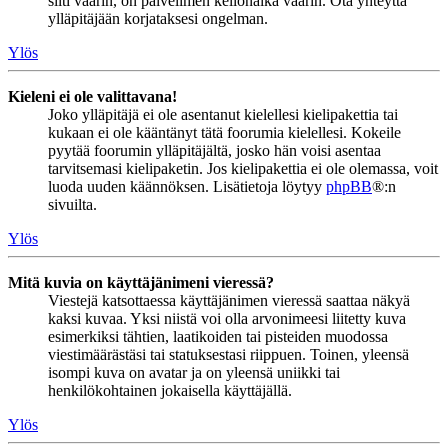
silti väärin, on palvelimen kellonaika väärin. Ota yhteyttä
ylläpitäjään korjataksesi ongelman.
Ylös
Kieleni ei ole valittavana!
Joko ylläpitäjä ei ole asentanut kielellesi kielipakettia tai
kukaan ei ole kääntänyt tätä foorumia kielellesi. Kokeile
pyytää foorumin ylläpitäjältä, josko hän voisi asentaa
tarvitsemasi kielipaketin. Jos kielipakettia ei ole olemassa, voit
luoda uuden käännöksen. Lisätietoja löytyy
phpBB
®:n
sivuilta.
Ylös
Mitä kuvia on käyttäjänimeni vieressä?
Viestejä katsottaessa käyttäjänimen vieressä saattaa näkyä
kaksi kuvaa. Yksi niistä voi olla arvonimeesi liitetty kuva
esimerkiksi tähtien, laatikoiden tai pisteiden muodossa
viestimäärästäsi tai statuksestasi riippuen. Toinen, yleensä
isompi kuva on avatar ja on yleensä uniikki tai
henkilökohtainen jokaisella käyttäjällä.
Ylös