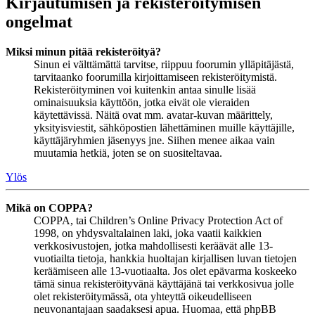
Kirjautumisen ja rekisteröitymisen
ongelmat
Miksi minun pitää rekisteröityä?
Sinun ei välttämättä tarvitse, riippuu foorumin ylläpitäjästä,
tarvitaanko foorumilla kirjoittamiseen rekisteröitymistä.
Rekisteröityminen voi kuitenkin antaa sinulle lisää
ominaisuuksia käyttöön, jotka eivät ole vieraiden
käytettävissä. Näitä ovat mm. avatar-kuvan määrittely,
yksityisviestit, sähköpostien lähettäminen muille käyttäjille,
käyttäjäryhmien jäsenyys jne. Siihen menee aikaa vain
muutamia hetkiä, joten se on suositeltavaa.
Ylös
Mikä on COPPA?
COPPA, tai Children’s Online Privacy Protection Act of
1998, on yhdysvaltalainen laki, joka vaatii kaikkien
verkkosivustojen, jotka mahdollisesti keräävät alle 13-
vuotiailta tietoja, hankkia huoltajan kirjallisen luvan tietojen
keräämiseen alle 13-vuotiaalta. Jos olet epävarma koskeeko
tämä sinua rekisteröityvänä käyttäjänä tai verkkosivua jolle
olet rekisteröitymässä, ota yhteyttä oikeudelliseen
neuvonantajaan saadaksesi apua. Huomaa, että phpBB