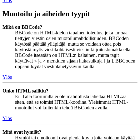
Ylös
Muotoilu ja aiheiden tyypit
Mikä on BBCode?
BBCode on HTML-kielen tapainen toteutus, joka tarjoaa
tiettyjen viestin osien muotoilumahdollisuuden. BBCoden
käytöstä päättää ylläpitäjä, mutta se voidaan ottaa pois
käytöstä myös viestikohtaisesti viestin kirjoituslomakkeella.
BBCode itsessään on HTML:n kaltainen, mutta tagit
käyttävät < ja > merkkien sijaan hakasulkuja [ ja ]. BBCoden
oppaan löydät viestinlähetyssivun kautta.
Ylös
Onko HTML sallittu?
Ei. Tällä foorumilla ei ole mahdollista lähettää HTML:ää
siten, että se toimisi HTML-koodina. Yleisimmät HTML-
muotoilut voi kuitenkin tehdä BBCoden avulla.
Ylös
Mitä ovat hymiöt?
Hymiöt tai emoticonit ovat pieniä kuvia joita voidaan käyttää