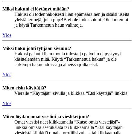
Miksi hakuni ei löytänyt mitään?
Hakusi oli todennäköisesti liian epämääräinen ja sisälsi useita
yleisiä termejä, joita phpBB ei ole indeksoinut. Ole tarkempi
ja käytä Tarkennetun haun valintoja.
Ylös
Miksi haku johti tyhjään sivuun!?
Hakusi palautti liian monta tulosta ja palvelin ei pystynyt
käsittelemään niitä. Käytä “Tarkennettua hakua” ja ole
tarkempi hakuehdoissa ja alueissa joilta etsit.
Ylös
Miten etsin käyttäjiä?
Vieraile “Käyttäjät”-sivulla ja klikkaa “Etsi käyttäjä”-linkkiä.
Ylös
Miten löydän omat viestini ja viestiketjuni?
Omat viestisi näet klikkaamalla “Katso omia viestejäsi”-
linkkiä omissa asetuksissa tai klikkaamalla “Etsi käyttäjän
viesteistä”-linkkiä omalla profiilisivullasi tai klikkaamalla