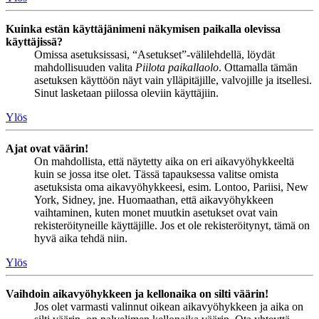
Kuinka estän käyttäjänimeni näkymisen paikalla olevissa
käyttäjissä?
Omissa asetuksissasi, “Asetukset”-välilehdellä, löydät
mahdollisuuden valita
Piilota paikallaolo
. Ottamalla tämän
asetuksen käyttöön näyt vain ylläpitäjille, valvojille ja itsellesi.
Sinut lasketaan piilossa oleviin käyttäjiin.
Ylös
Ajat ovat väärin!
On mahdollista, että näytetty aika on eri aikavyöhykkeeltä
kuin se jossa itse olet. Tässä tapauksessa valitse omista
asetuksista oma aikavyöhykkeesi, esim. Lontoo, Pariisi, New
York, Sidney, jne. Huomaathan, että aikavyöhykkeen
vaihtaminen, kuten monet muutkin asetukset ovat vain
rekisteröityneille käyttäjille. Jos et ole rekisteröitynyt, tämä on
hyvä aika tehdä niin.
Ylös
Vaihdoin aikavyöhykkeen ja kellonaika on silti väärin!
Jos olet varmasti valinnut oikean aikavyöhykkeen ja aika on