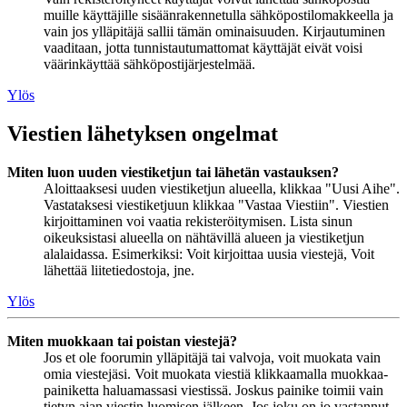
muille käyttäjille sisäänrakennetulla sähköpostilomakkeella ja
vain jos ylläpitäjä sallii tämän ominaisuuden. Kirjautuminen
vaaditaan, jotta tunnistautumattomat käyttäjät eivät voisi
väärinkäyttää sähköpostijärjestelmää.
Ylös
Viestien lähetyksen ongelmat
Miten luon uuden viestiketjun tai lähetän vastauksen?
Aloittaaksesi uuden viestiketjun alueella, klikkaa "Uusi Aihe".
Vastataksesi viestiketjuun klikkaa "Vastaa Viestiin". Viestien
kirjoittaminen voi vaatia rekisteröitymisen. Lista sinun
oikeuksistasi alueella on nähtävillä alueen ja viestiketjun
alalaidassa. Esimerkiksi: Voit kirjoittaa uusia viestejä, Voit
lähettää liitetiedostoja, jne.
Ylös
Miten muokkaan tai poistan viestejä?
Jos et ole foorumin ylläpitäjä tai valvoja, voit muokata vain
omia viestejäsi. Voit muokata viestiä klikkaamalla muokkaa-
painiketta haluamassasi viestissä. Joskus painike toimii vain
tietyn ajan viestin luomisen jälkeen. Jos joku on jo vastannut