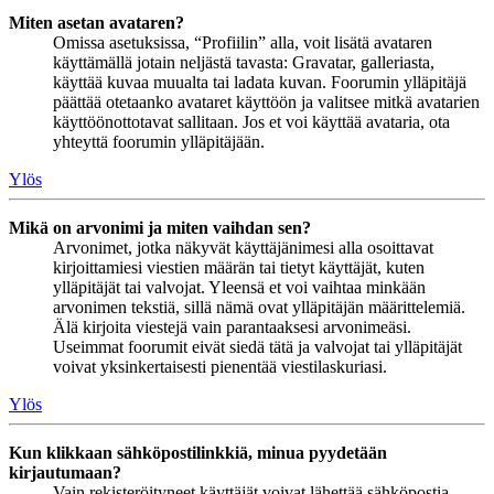
Miten asetan avataren?
Omissa asetuksissa, “Profiilin” alla, voit lisätä avataren
käyttämällä jotain neljästä tavasta: Gravatar, galleriasta,
käyttää kuvaa muualta tai ladata kuvan. Foorumin ylläpitäjä
päättää otetaanko avataret käyttöön ja valitsee mitkä avatarien
käyttöönottotavat sallitaan. Jos et voi käyttää avataria, ota
yhteyttä foorumin ylläpitäjään.
Ylös
Mikä on arvonimi ja miten vaihdan sen?
Arvonimet, jotka näkyvät käyttäjänimesi alla osoittavat
kirjoittamiesi viestien määrän tai tietyt käyttäjät, kuten
ylläpitäjät tai valvojat. Yleensä et voi vaihtaa minkään
arvonimen tekstiä, sillä nämä ovat ylläpitäjän määrittelemiä.
Älä kirjoita viestejä vain parantaaksesi arvonimeäsi.
Useimmat foorumit eivät siedä tätä ja valvojat tai ylläpitäjät
voivat yksinkertaisesti pienentää viestilaskuriasi.
Ylös
Kun klikkaan sähköpostilinkkiä, minua pyydetään
kirjautumaan?
Vain rekisteröityneet käyttäjät voivat lähettää sähköpostia