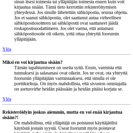
sinun itsesi toimesta tai ylläpitäjän toimesta ennen kuin voit
kirjautua sisään. Tämä tieto kerrottiin rekisteröitymisen
yhteydessä. Jos sinulle lähetettiin sähköpostia, seuraa ohjeita.
Jos et saanut sähköpostia, olet saattanut antaa virheellisen
sähköpostiosoitteen tai sähköpostit ovat saattaneet jäädä
roskapostisuodattimeen. Jos olet varma, että antamasi
sähköpostiosoite oli oikein, yritä ottaa yhteyttä foorumin
ylläpitäjään.
Ylös
Miksi en voi kirjautua sisään?
Tämän tapahtumiseen on useita syitä. Ensin, varmista että
tunnuksesi ja salasanasi ovat oikein. Jos ne ovat, ota yhteyttä
foorumin ylläpitäjään varmistaaksesi, että sinulla ei ole
porttikieltoja. On myös mahdollista, että sivuston omistajalla
on asetusvirhe heidän päässään ja heidän pitäisi korjata se.
Ylös
Rekisteröidyin joskus aiemmin, mutta en voi enää kirjautua
sisään?!
On mahdollista, että ylläpitäjä on poistanut käyttäjätilisi
käytöstä jostain syystä. Useat foorumit myös poistavat