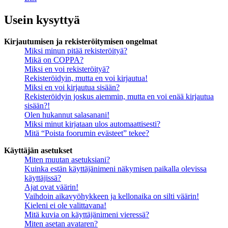
Usein kysyttyä
Kirjautumisen ja rekisteröitymisen ongelmat
Miksi minun pitää rekisteröityä?
Mikä on COPPA?
Miksi en voi rekisteröityä?
Rekisteröidyin, mutta en voi kirjautua!
Miksi en voi kirjautua sisään?
Rekisteröidyin joskus aiemmin, mutta en voi enää kirjautua
sisään?!
Olen hukannut salasanani!
Miksi minut kirjataan ulos automaattisesti?
Mitä “Poista foorumin evästeet” tekee?
Käyttäjän asetukset
Miten muutan asetuksiani?
Kuinka estän käyttäjänimeni näkymisen paikalla olevissa
käyttäjissä?
Ajat ovat väärin!
Vaihdoin aikavyöhykkeen ja kellonaika on silti väärin!
Kieleni ei ole valittavana!
Mitä kuvia on käyttäjänimeni vieressä?
Miten asetan avataren?