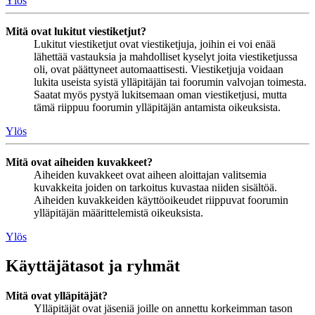
Ylös
Mitä ovat lukitut viestiketjut?
Lukitut viestiketjut ovat viestiketjuja, joihin ei voi enää
lähettää vastauksia ja mahdolliset kyselyt joita viestiketjussa
oli, ovat päättyneet automaattisesti. Viestiketjuja voidaan
lukita useista syistä ylläpitäjän tai foorumin valvojan toimesta.
Saatat myös pystyä lukitsemaan oman viestiketjusi, mutta
tämä riippuu foorumin ylläpitäjän antamista oikeuksista.
Ylös
Mitä ovat aiheiden kuvakkeet?
Aiheiden kuvakkeet ovat aiheen aloittajan valitsemia
kuvakkeita joiden on tarkoitus kuvastaa niiden sisältöä.
Aiheiden kuvakkeiden käyttöoikeudet riippuvat foorumin
ylläpitäjän määrittelemistä oikeuksista.
Ylös
Käyttäjätasot ja ryhmät
Mitä ovat ylläpitäjät?
Ylläpitäjät ovat jäseniä joille on annettu korkeimman tason