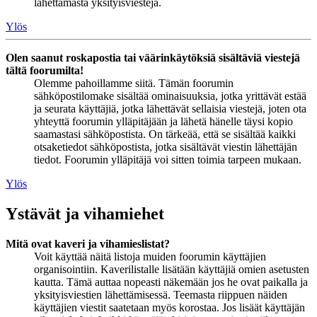
lähettämästä yksityisviestejä.
Ylös
Olen saanut roskapostia tai väärinkäytöksiä sisältäviä viestejä
tältä foorumilta!
Olemme pahoillamme siitä. Tämän foorumin
sähköpostilomake sisältää ominaisuuksia, jotka yrittävät estää
ja seurata käyttäjiä, jotka lähettävät sellaisia viestejä, joten ota
yhteyttä foorumin ylläpitäjään ja lähetä hänelle täysi kopio
saamastasi sähköpostista. On tärkeää, että se sisältää kaikki
otsaketiedot sähköpostista, jotka sisältävät viestin lähettäjän
tiedot. Foorumin ylläpitäjä voi sitten toimia tarpeen mukaan.
Ylös
Ystävät ja vihamiehet
Mitä ovat kaveri ja vihamieslistat?
Voit käyttää näitä listoja muiden foorumin käyttäjien
organisointiin. Kaverilistalle lisätään käyttäjiä omien asetusten
kautta. Tämä auttaa nopeasti näkemään jos he ovat paikalla ja
yksityisviestien lähettämisessä. Teemasta riippuen näiden
käyttäjien viestit saatetaan myös korostaa. Jos lisäät käyttäjän