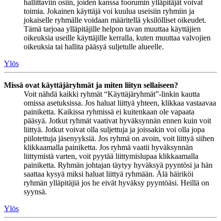
hallittaviin osiin, joiden kanssa foorumin ylläpitäjät voivat
toimia. Jokainen käyttäjä voi kuulua useisiin ryhmiin ja
jokaiselle ryhmälle voidaan määritellä yksilölliset oikeudet.
Tämä tarjoaa ylläpitäjille helpon tavan muuttaa käyttäjien
oikeuksia useille käyttäjille kerralla, kuten muuttaa valvojien
oikeuksia tai hallita pääsyä suljetulle alueelle.
Ylös
Missä ovat käyttäjäryhmät ja miten liityn sellaiseen?
Voit nähdä kaikki ryhmät “Käyttäjäryhmät”-linkin kautta
omissa asetuksissa. Jos haluat liittyä yhteen, klikkaa vastaavaa
painiketta. Kaikissa ryhmissä ei kuitenkaan ole vapaata
pääsyä. Jotkut ryhmät vaativat hyväksynnän ennen kuin voit
liittyä. Jotkut voivat olla suljettuja ja joissakin voi olla jopa
piilotettuja jäsenyyksiä. Jos ryhmä on avoin, voit liittyä siihen
klikkaamalla painiketta. Jos ryhmä vaatii hyväksynnän
liittymistä varten, voit pyytää liittymislupaa klikkaamalla
painiketta. Ryhmän johtajan täytyy hyväksyä pyyntösi ja hän
saattaa kysyä miksi haluat liittyä ryhmään. Älä häiriköi
ryhmän ylläpitäjiä jos he eivät hyväksy pyyntöäsi. Heillä on
syynsä.
Ylös