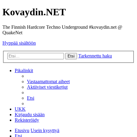
Kovaydin.NET
The Finnish Hardcore Techno Underground #kovaydin.net @
QuakeNet
Hyppää sisältöön
Tarkennettu haku
Etsi
Pikalinkit
Vastaamattomat aiheet
Aktiiviset viestiketjut
Etsi
UKK
Kirjaudu sisään
Rekisteröidy
Etusivu
Usein kysyttyä
Etsi