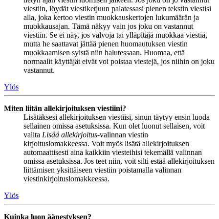
viestiin, löydät viestiketjuun palatessasi pienen tekstin viestisi
alla, joka kertoo viestin muokkauskertojen lukumäärän ja
muokkausajan. Tämä näkyy vain jos joku on vastannut
viestiin. Se ei näy, jos valvoja tai ylläpitäjä muokkaa viestiä,
mutta he saattavat jättää pienen huomautuksen viestin
muokkaamisen syistä niin halutessaan. Huomaa, että
normaalit käyttäjät eivät voi poistaa viestejä, jos niihin on joku
vastannut.
Ylös
Miten liitän allekirjoituksen viestiini?
Lisätäksesi allekirjoituksen viestiisi, sinun täytyy ensin luoda
sellainen omissa asetuksissa. Kun olet luonut sellaisen, voit
valita
Lisää allekirjoitus
-valinnan viestin
kirjoituslomakkeessa. Voit myös lisätä allekirjoituksen
automaattisesti aina kaikkiin viesteihisi tekemällä valinnan
omissa asetuksissa. Jos teet niin, voit silti estää allekirjoituksen
liittämisen yksittäiseen viestiin poistamalla valinnan
viestinkirjoituslomakkeessa.
Ylös
Kuinka luon äänestyksen?