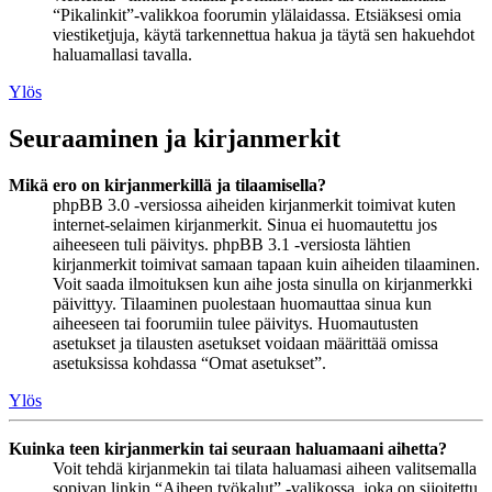
“Pikalinkit”-valikkoa foorumin ylälaidassa. Etsiäksesi omia
viestiketjuja, käytä tarkennettua hakua ja täytä sen hakuehdot
haluamallasi tavalla.
Ylös
Seuraaminen ja kirjanmerkit
Mikä ero on kirjanmerkillä ja tilaamisella?
phpBB 3.0 -versiossa aiheiden kirjanmerkit toimivat kuten
internet-selaimen kirjanmerkit. Sinua ei huomautettu jos
aiheeseen tuli päivitys. phpBB 3.1 -versiosta lähtien
kirjanmerkit toimivat samaan tapaan kuin aiheiden tilaaminen.
Voit saada ilmoituksen kun aihe josta sinulla on kirjanmerkki
päivittyy. Tilaaminen puolestaan huomauttaa sinua kun
aiheeseen tai foorumiin tulee päivitys. Huomautusten
asetukset ja tilausten asetukset voidaan määrittää omissa
asetuksissa kohdassa “Omat asetukset”.
Ylös
Kuinka teen kirjanmerkin tai seuraan haluamaani aihetta?
Voit tehdä kirjanmekin tai tilata haluamasi aiheen valitsemalla
sopivan linkin “Aiheen työkalut” -valikossa, joka on sijoitettu