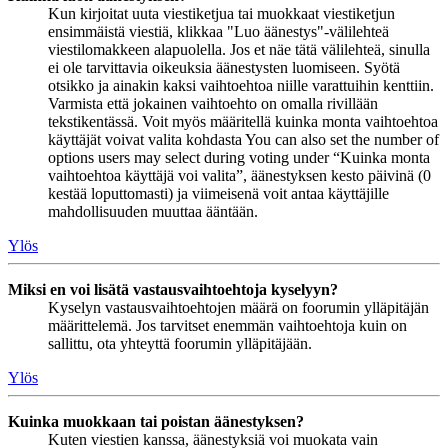
Kun kirjoitat uuta viestiketjua tai muokkaat viestiketjun
ensimmäistä viestiä, klikkaa "Luo äänestys"-välilehteä
viestilomakkeen alapuolella. Jos et näe tätä välilehteä, sinulla
ei ole tarvittavia oikeuksia äänestysten luomiseen. Syötä
otsikko ja ainakin kaksi vaihtoehtoa niille varattuihin kenttiin.
Varmista että jokainen vaihtoehto on omalla rivillään
tekstikentässä. Voit myös määritellä kuinka monta vaihtoehtoa
käyttäjät voivat valita kohdasta You can also set the number of
options users may select during voting under “Kuinka monta
vaihtoehtoa käyttäjä voi valita”, äänestyksen kesto päivinä (0
kestää loputtomasti) ja viimeisenä voit antaa käyttäjille
mahdollisuuden muuttaa ääntään.
Ylös
Miksi en voi lisätä vastausvaihtoehtoja kyselyyn?
Kyselyn vastausvaihtoehtojen määrä on foorumin ylläpitäjän
määrittelemä. Jos tarvitset enemmän vaihtoehtoja kuin on
sallittu, ota yhteyttä foorumin ylläpitäjään.
Ylös
Kuinka muokkaan tai poistan äänestyksen?
Kuten viestien kanssa, äänestyksiä voi muokata vain