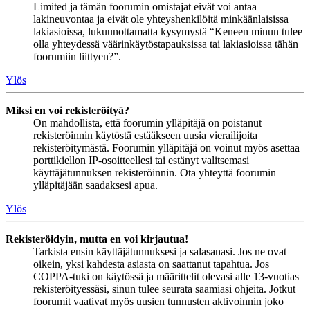
Limited ja tämän foorumin omistajat eivät voi antaa
lakineuvontaa ja eivät ole yhteyshenkilöitä minkäänlaisissa
lakiasioissa, lukuunottamatta kysymystä “Keneen minun tulee
olla yhteydessä väärinkäytöstapauksissa tai lakiasioissa tähän
foorumiin liittyen?”.
Ylös
Miksi en voi rekisteröityä?
On mahdollista, että foorumin ylläpitäjä on poistanut
rekisteröinnin käytöstä estääkseen uusia vierailijoita
rekisteröitymästä. Foorumin ylläpitäjä on voinut myös asettaa
porttikiellon IP-osoitteellesi tai estänyt valitsemasi
käyttäjätunnuksen rekisteröinnin. Ota yhteyttä foorumin
ylläpitäjään saadaksesi apua.
Ylös
Rekisteröidyin, mutta en voi kirjautua!
Tarkista ensin käyttäjätunnuksesi ja salasanasi. Jos ne ovat
oikein, yksi kahdesta asiasta on saattanut tapahtua. Jos
COPPA-tuki on käytössä ja määrittelit olevasi alle 13-vuotias
rekisteröityessäsi, sinun tulee seurata saamiasi ohjeita. Jotkut
foorumit vaativat myös uusien tunnusten aktivoinnin joko