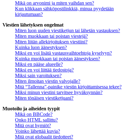
Mikä on arvonimi ja miten vaihdan sen?
Kun klikkaan sähköpostilinkkiä, minua pyydetään
kirjautumaan?
Viestien lähetyksen ongelmat
Miten luon uuden viestiketjun tai lähetän vastauksen?
Miten muokkaan tai poistan viestejä?
Miten liitän allekirjoituksen viestiini?
Kuinka luon äänestyksen?
Miksi en voi lisätä vastausvaihtoehtoja kyselyyn?
Kuinka muokkaan tai poistan äänestyksen?
Miksi en pääse alueelle?
Miksi en voi liittää tiedostoja?
Miksi sain varoituksen?
Miten ilmoitan viestin valvojalle?
Mitä “Tallenna”-painike viestin kirjoittamisessa tekee?
Miksi minun viestini tarvitsee hyväksynnän?
Miten tönäisen viestiketjuani?
Muotoilu ja aiheiden tyypit
Mikä on BBCode?
Onko HTML sallittu?
Mitä ovat hymiöt?
Voinko lähettää kuvia?
Mitä ovat globaalit tiedotteet?