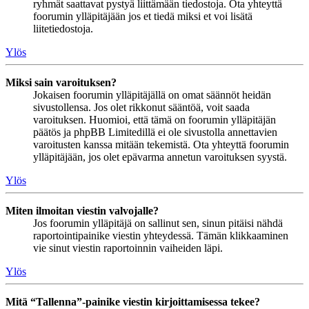
ryhmät saattavat pystyä liittämään tiedostoja. Ota yhteyttä
foorumin ylläpitäjään jos et tiedä miksi et voi lisätä
liitetiedostoja.
Ylös
Miksi sain varoituksen?
Jokaisen foorumin ylläpitäjällä on omat säännöt heidän
sivustollensa. Jos olet rikkonut sääntöä, voit saada
varoituksen. Huomioi, että tämä on foorumin ylläpitäjän
päätös ja phpBB Limitedillä ei ole sivustolla annettavien
varoitusten kanssa mitään tekemistä. Ota yhteyttä foorumin
ylläpitäjään, jos olet epävarma annetun varoituksen syystä.
Ylös
Miten ilmoitan viestin valvojalle?
Jos foorumin ylläpitäjä on sallinut sen, sinun pitäisi nähdä
raportointipainike viestin yhteydessä. Tämän klikkaaminen
vie sinut viestin raportoinnin vaiheiden läpi.
Ylös
Mitä “Tallenna”-painike viestin kirjoittamisessa tekee?