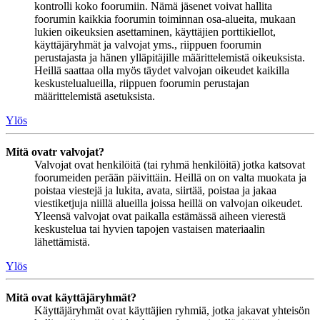
kontrolli koko foorumiin. Nämä jäsenet voivat hallita
foorumin kaikkia foorumin toiminnan osa-alueita, mukaan
lukien oikeuksien asettaminen, käyttäjien porttikiellot,
käyttäjäryhmät ja valvojat yms., riippuen foorumin
perustajasta ja hänen ylläpitäjille määrittelemistä oikeuksista.
Heillä saattaa olla myös täydet valvojan oikeudet kaikilla
keskustelualueilla, riippuen foorumin perustajan
määrittelemistä asetuksista.
Ylös
Mitä ovatr valvojat?
Valvojat ovat henkilöitä (tai ryhmä henkilöitä) jotka katsovat
foorumeiden perään päivittäin. Heillä on on valta muokata ja
poistaa viestejä ja lukita, avata, siirtää, poistaa ja jakaa
viestiketjuja niillä alueilla joissa heillä on valvojan oikeudet.
Yleensä valvojat ovat paikalla estämässä aiheen vierestä
keskustelua tai hyvien tapojen vastaisen materiaalin
lähettämistä.
Ylös
Mitä ovat käyttäjäryhmät?
Käyttäjäryhmät ovat käyttäjien ryhmiä, jotka jakavat yhteisön