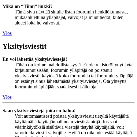
Mikä on “Tiimi” linkki?
Tämä sivu näyttää sinulle listan foorumin henkilökunnasta,
mukaanluettuna ylläpitäjät, valvojat ja muut tiedot, kuten
alueet joita he valvovat.
Ylös
Yksityisviestit
En voi lähettää yksityisviestejä!
Tähän on kolme mahdollista syytä. Et ole rekisteröitynyt ja/tai
kirjautunut sisään, foorumin ylläpitäjä on poistanut
yksityisviestit käytöstä koko foorumilta tai foorumin ylläpitäjä
on estänyt sinua lähettämästä yksityisviestejä. Ota yhteyttä
foorumin ylläpitäjään saadaksesi lisätietoja.
Ylös
Saan yksityisviestejä joita en halua!
Voit automaattisesti poistaa yksityisviestit tietyltä käyttäjältä
käyttämällä käyttäjänhallinnan viestisääntöjä. Jos saat
väärinkäytöksiä sisältäviä viestejä tietyltä käyttäjältä, voit
raportoida viestit valvojille. Heillä on oikeudet estää käyttäjiä