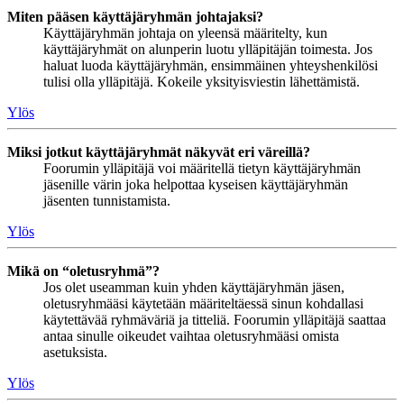
Miten pääsen käyttäjäryhmän johtajaksi?
Käyttäjäryhmän johtaja on yleensä määritelty, kun
käyttäjäryhmät on alunperin luotu ylläpitäjän toimesta. Jos
haluat luoda käyttäjäryhmän, ensimmäinen yhteyshenkilösi
tulisi olla ylläpitäjä. Kokeile yksityisviestin lähettämistä.
Ylös
Miksi jotkut käyttäjäryhmät näkyvät eri väreillä?
Foorumin ylläpitäjä voi määritellä tietyn käyttäjäryhmän
jäsenille värin joka helpottaa kyseisen käyttäjäryhmän
jäsenten tunnistamista.
Ylös
Mikä on “oletusryhmä”?
Jos olet useamman kuin yhden käyttäjäryhmän jäsen,
oletusryhmääsi käytetään määriteltäessä sinun kohdallasi
käytettävää ryhmäväriä ja titteliä. Foorumin ylläpitäjä saattaa
antaa sinulle oikeudet vaihtaa oletusryhmääsi omista
asetuksista.
Ylös