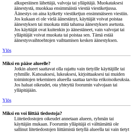
alkuperäinen lähettäjä, valvoja tai ylläpitäjä. Muokataksesi
äänestystä, muokkaa ensimmäistä viestiä viestiketjussa.
Äänestys on aina kytketty viestiketjun ensimmäiseen viestiin.
Jos kukaan ei ole vielä äänestänyt, käyttäjät voivat poistaa
äänestyksen tai muokata mitä tahansa äänestyksen asetusta.
Jos käyttäjät ovat kuitenkin jo äänestäneet, vain valvojat tai
ylläpitäjät voivat muokata tai poistaa sen. Tämä estää
äänestysvaihtoehtojen vaihtamisen kesken äänestyksen.
Ylös
Miksi en pääse alueelle?
Jotkin alueet saattavat olla rajattu vain tietyille käyttäjille tai
ryhmille. Katsoaksesi, lukeaksesi, kirjoittaaksesi tai muiden
toimintojen tekeminen alueella saattaa tarvita erikoisoikeuksia.
Jos haluat oikeudet, ota yhteyttä foorumin valvojaan tai
ylläpitäjään.
Ylös
Miksi en voi liittää tiedostoja?
Liitetiedostojen oikeudet annetaan alueen, ryhmän tai
käyttäjän mukaan. Foorumin ylläpitäjä ei välttämättä ole
sallinut liitetiedostojen liittämistä tietyllä alueella tai vain tietyt