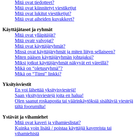
Mitä ovat tiedotteet?
Mitä ovat kiinnitetyt viestiketjut
Mitä ovat lukitut viestiketjut?
Mitä ovat aiheiden kuvakkeet?
Käyttäjätasot ja ryhmät
Mitä ovat ylläpitäjät?
Mitä ovatr valvojat?
Mitä ovat käyttäjäryhmät?
Missä ovat käyttäjäryhmät ja miten liityn sellaiseen?
Miten pääsen käyttäjäryhmän johtajaksi?
Miksi jotkut käyttäjäryhmät näkyvät eri väreillä?
Mikä on “oletusryhmä”?
Mikä on “Tiimi” linkki?
Yksityisviestit
En voi lähettää yksityisviestejä!
Saan yksityisviestejä joita en halua!
Olen saanut roskapostia tai väärinkäytöksiä sisältäviä viestejä
tältä foorumilta!
Ystävät ja vihamiehet
Mitä ovat kaveri ja vihamieslistat?
Kuinka voin lisätä / poistaa käyttäjiä kavereista tai
vihamiehistä