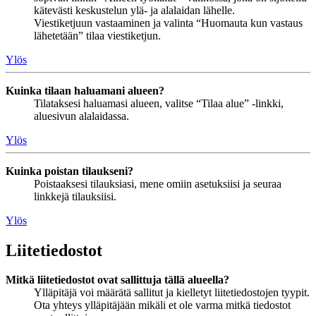
kätevästi keskustelun ylä- ja alalaidan lähelle.
Viestiketjuun vastaaminen ja valinta “Huomauta kun vastaus
lähetetään” tilaa viestiketjun.
Ylös
Kuinka tilaan haluamani alueen?
Tilataksesi haluamasi alueen, valitse “Tilaa alue” -linkki,
aluesivun alalaidassa.
Ylös
Kuinka poistan tilaukseni?
Poistaaksesi tilauksiasi, mene omiin asetuksiisi ja seuraa
linkkejä tilauksiisi.
Ylös
Liitetiedostot
Mitkä liitetiedostot ovat sallittuja tällä alueella?
Ylläpitäjä voi määrätä sallitut ja kielletyt liitetiedostojen tyypit.
Ota yhteys ylläpitäjään mikäli et ole varma mitkä tiedostot