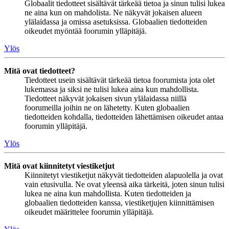
Globaalit tiedotteet sisältävät tärkeää tietoa ja sinun tulisi lukea
ne aina kun on mahdolista. Ne näkyvät jokaisen alueen
ylälaidassa ja omissa asetuksissa. Globaalien tiedotteiden
oikeudet myöntää foorumin ylläpitäjä.
Ylös
Mitä ovat tiedotteet?
Tiedotteet usein sisältävät tärkeää tietoa foorumista jota olet
lukemassa ja siksi ne tulisi lukea aina kun mahdollista.
Tiedotteet näkyvät jokaisen sivun ylälaidassa niillä
foorumeilla joihin ne on lähetetty. Kuten globaalien
tiedotteiden kohdalla, tiedotteiden lähettämisen oikeudet antaa
foorumin ylläpitäjä.
Ylös
Mitä ovat kiinnitetyt viestiketjut
Kiinnitetyt viestiketjut näkyvät tiedotteiden alapuolella ja ovat
vain etusivulla. Ne ovat yleensä aika tärkeitä, joten sinun tulisi
lukea ne aina kun mahdollista. Kuten tiedotteiden ja
globaalien tiedotteiden kanssa, viestiketjujen kiinnittämisen
oikeudet määrittelee foorumin ylläpitäjä.