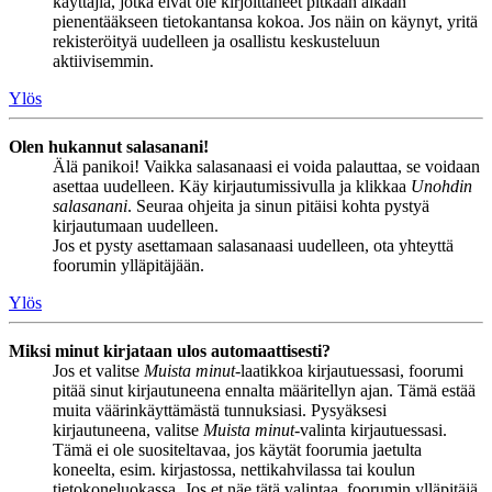
käyttäjiä, jotka eivät ole kirjoittaneet pitkään aikaan
pienentääkseen tietokantansa kokoa. Jos näin on käynyt, yritä
rekisteröityä uudelleen ja osallistu keskusteluun
aktiivisemmin.
Ylös
Olen hukannut salasanani!
Älä panikoi! Vaikka salasanaasi ei voida palauttaa, se voidaan
asettaa uudelleen. Käy kirjautumissivulla ja klikkaa
Unohdin
salasanani
. Seuraa ohjeita ja sinun pitäisi kohta pystyä
kirjautumaan uudelleen.
Jos et pysty asettamaan salasanaasi uudelleen, ota yhteyttä
foorumin ylläpitäjään.
Ylös
Miksi minut kirjataan ulos automaattisesti?
Jos et valitse
Muista minut
-laatikkoa kirjautuessasi, foorumi
pitää sinut kirjautuneena ennalta määritellyn ajan. Tämä estää
muita väärinkäyttämästä tunnuksiasi. Pysyäksesi
kirjautuneena, valitse
Muista minut
-valinta kirjautuessasi.
Tämä ei ole suositeltavaa, jos käytät foorumia jaetulta
koneelta, esim. kirjastossa, nettikahvilassa tai koulun
tietokoneluokassa. Jos et näe tätä valintaa, foorumin ylläpitäjä