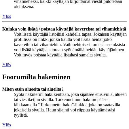
vihamieheksi, kaikki käyttäjän kirjoittamat viestit piilotetaan
oletuksena.
Ylös
Kuinka voin lisätä / poistaa käyttäjiä kavereista tai vihamiehistä
Voit lisätä käyttäjiä listoihisi kahdella tapaa. Jokaisen käyttäjän
profiilissa on linkki jonka kautta voit lisätä heidät joko
kavereihin tai vihamiehiin. Vaihtoehtoisesti omista asetuksista
voit lisätä käyttäjiä suoraan syöttämällä heidän käyttäjänimen.
Voit myös poistaa käyttäjiä listaltasi samalta sivulta.
Ylös
Foorumilta hakeminen
Miten etsin alueelta tai alueilta?
Syötä hakutermi hakukenttään, joka sijaitsee etusivulla, alueen
tai viestiketjun sivulla. Tarkennettuun hakuun pääset
klikkaamalla “Tarkennettu haku”-linkkiä joka on saatavilla
jokaisella sivulla. Haun sijainti voi riippua käyttämästäsi
tyylistä.
Ylös