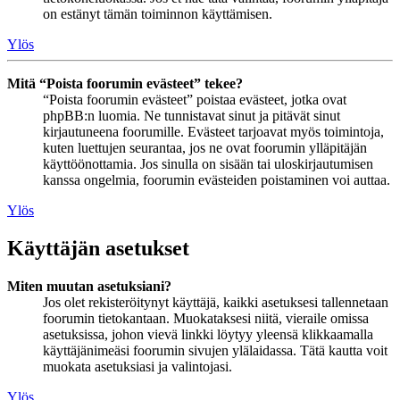
on estänyt tämän toiminnon käyttämisen.
Ylös
Mitä “Poista foorumin evästeet” tekee?
“Poista foorumin evästeet” poistaa evästeet, jotka ovat
phpBB:n luomia. Ne tunnistavat sinut ja pitävät sinut
kirjautuneena foorumille. Evästeet tarjoavat myös toimintoja,
kuten luettujen seurantaa, jos ne ovat foorumin ylläpitäjän
käyttöönottamia. Jos sinulla on sisään tai uloskirjautumisen
kanssa ongelmia, foorumin evästeiden poistaminen voi auttaa.
Ylös
Käyttäjän asetukset
Miten muutan asetuksiani?
Jos olet rekisteröitynyt käyttäjä, kaikki asetuksesi tallennetaan
foorumin tietokantaan. Muokataksesi niitä, vieraile omissa
asetuksissa, johon vievä linkki löytyy yleensä klikkaamalla
käyttäjänimeäsi foorumin sivujen ylälaidassa. Tätä kautta voit
muokata asetuksiasi ja valintojasi.
Ylös