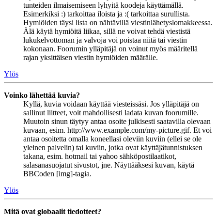
tunteiden ilmaisemiseen lyhyitä koodeja käyttämällä.
Esimerkiksi :) tarkoittaa iloista ja :( tarkoittaa surullista.
Hymiöiden täysi lista on nähtävillä viestinlähetyslomakkeessa.
Älä käytä hymiöitä liikaa, sillä ne voivat tehdä viestistä
lukukelvottoman ja valvoja voi poistaa niitä tai viestin
kokonaan. Foorumin ylläpitäjä on voinut myös määritellä
rajan yksittäisen viestin hymiöiden määrälle.
Ylös
Voinko lähettää kuvia?
Kyllä, kuvia voidaan käyttää viesteissäsi. Jos ylläpitäjä on
sallinut liitteet, voit mahdollisesti ladata kuvan foorumille.
Muutoin sinun täytyy antaa osoite julkisesti saatavilla olevaan
kuvaan, esim. http://www.example.com/my-picture.gif. Et voi
antaa osoitetta omalla koneellasi oleviin kuviin (ellei se ole
yleinen palvelin) tai kuviin, jotka ovat käyttäjätunnistuksen
takana, esim. hotmail tai yahoo sähköpostilaatikot,
salasanasuojatut sivustot, jne. Näyttääksesi kuvan, käytä
BBCoden [img]-tagia.
Ylös
Mitä ovat globaalit tiedotteet?