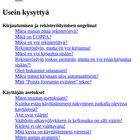
Usein kysyttyä
Kirjautumisen ja rekisteröitymisen ongelmat
Miksi minun pitää rekisteröityä?
Mikä on COPPA?
Miksi en voi rekisteröityä?
Rekisteröidyin, mutta en voi kirjautua!
Miksi en voi kirjautua sisään?
Rekisteröidyin joskus aiemmin, mutta en voi enää kirjautua
sisään?!
Olen hukannut salasanani!
Miksi minut kirjataan ulos automaattisesti?
Mitä “Poista foorumin evästeet” tekee?
Käyttäjän asetukset
Miten muutan asetuksiani?
Kuinka estän käyttäjänimeni näkymisen paikalla olevissa
käyttäjissä?
Ajat ovat väärin!
Vaihdoin aikavyöhykkeen ja kellonaika on silti väärin!
Kieleni ei ole valittavana!
Mitä kuvia on käyttäjänimeni vieressä?
Miten asetan avataren?