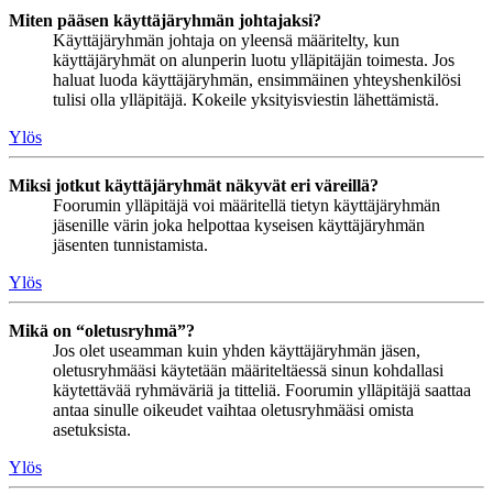
Miten pääsen käyttäjäryhmän johtajaksi?
Käyttäjäryhmän johtaja on yleensä määritelty, kun
käyttäjäryhmät on alunperin luotu ylläpitäjän toimesta. Jos
haluat luoda käyttäjäryhmän, ensimmäinen yhteyshenkilösi
tulisi olla ylläpitäjä. Kokeile yksityisviestin lähettämistä.
Ylös
Miksi jotkut käyttäjäryhmät näkyvät eri väreillä?
Foorumin ylläpitäjä voi määritellä tietyn käyttäjäryhmän
jäsenille värin joka helpottaa kyseisen käyttäjäryhmän
jäsenten tunnistamista.
Ylös
Mikä on “oletusryhmä”?
Jos olet useamman kuin yhden käyttäjäryhmän jäsen,
oletusryhmääsi käytetään määriteltäessä sinun kohdallasi
käytettävää ryhmäväriä ja titteliä. Foorumin ylläpitäjä saattaa
antaa sinulle oikeudet vaihtaa oletusryhmääsi omista
asetuksista.
Ylös