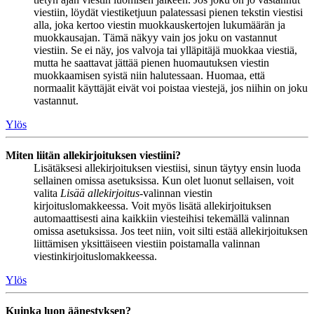
viestiin, löydät viestiketjuun palatessasi pienen tekstin viestisi
alla, joka kertoo viestin muokkauskertojen lukumäärän ja
muokkausajan. Tämä näkyy vain jos joku on vastannut
viestiin. Se ei näy, jos valvoja tai ylläpitäjä muokkaa viestiä,
mutta he saattavat jättää pienen huomautuksen viestin
muokkaamisen syistä niin halutessaan. Huomaa, että
normaalit käyttäjät eivät voi poistaa viestejä, jos niihin on joku
vastannut.
Ylös
Miten liitän allekirjoituksen viestiini?
Lisätäksesi allekirjoituksen viestiisi, sinun täytyy ensin luoda
sellainen omissa asetuksissa. Kun olet luonut sellaisen, voit
valita
Lisää allekirjoitus
-valinnan viestin
kirjoituslomakkeessa. Voit myös lisätä allekirjoituksen
automaattisesti aina kaikkiin viesteihisi tekemällä valinnan
omissa asetuksissa. Jos teet niin, voit silti estää allekirjoituksen
liittämisen yksittäiseen viestiin poistamalla valinnan
viestinkirjoituslomakkeessa.
Ylös
Kuinka luon äänestyksen?