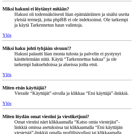
Miksi hakuni ei löytänyt mitään?
Hakusi oli todennäköisesti liian epämääräinen ja sisälsi useita
yleisiä termejä, joita phpBB ei ole indeksoinut. Ole tarkempi
ja käytä Tarkennetun haun valintoja.
Ylös
Miksi haku johti tyhjään sivuun!?
Hakusi palautti liian monta tulosta ja palvelin ei pystynyt
käsittelemään niitä. Käytä “Tarkennettua hakua” ja ole
tarkempi hakuehdoissa ja alueissa joilta etsit.
Ylös
Miten etsin käyttäjiä?
Vieraile “Käyttäjät”-sivulla ja klikkaa “Etsi käyttäjä”-linkkiä.
Ylös
Miten löydän omat viestini ja viestiketjuni?
Omat viestisi näet klikkaamalla “Katso omia viestejäsi”-
linkkiä omissa asetuksissa tai klikkaamalla “Etsi käyttäjän
viesteistä”-linkkiä omalla profiilisivullasi tai klikkaamalla