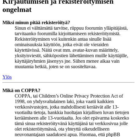
Kirjautumisen ja rekisteröitymisen
ongelmat
Miksi minun pitää rekisteröityä?
Sinun ei välttämättä tarvitse, riippuu foorumin ylläpitäjästä,
tarvitaanko foorumilla kirjoittamiseen rekisteröitymistä.
Rekisteröityminen voi kuitenkin antaa sinulle lisää
ominaisuuksia käyttöön, jotka eivät ole vieraiden
käytettävissä. Näitä ovat mm. avatar-kuvan määrittely,
yksityisviestit, sähköpostien lähettäminen muille käyttäjille,
käyttäjäryhmien jäsenyys jne. Siihen menee aikaa vain
muutamia hetkiä, joten se on suositeltavaa.
Ylös
Mikä on COPPA?
COPPA, tai Children’s Online Privacy Protection Act of
1998, on yhdysvaltalainen laki, joka vaatii kaikkien
verkkosivustojen, jotka mahdollisesti keräävät alle 13-
vuotiailta tietoja, hankkia huoltajan kirjallisen luvan tietojen
keräämiseen alle 13-vuotiaalta. Jos olet epävarma koskeeko
tämä sinua rekisteröityvänä käyttäjänä tai verkkosivua jolle
olet rekisteröitymässä, ota yhteyttä oikeudelliseen
neuvonantajaan saadaksesi apua. Huomaa, että phpBB