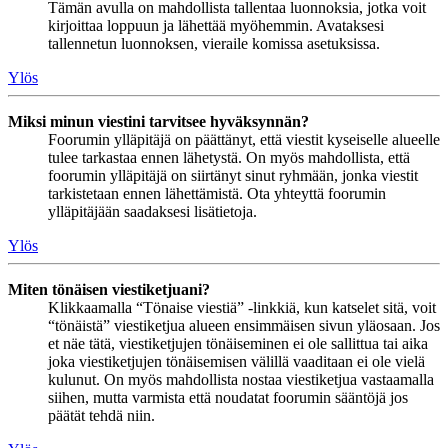
Tämän avulla on mahdollista tallentaa luonnoksia, jotka voit
kirjoittaa loppuun ja lähettää myöhemmin. Avataksesi
tallennetun luonnoksen, vieraile komissa asetuksissa.
Ylös
Miksi minun viestini tarvitsee hyväksynnän?
Foorumin ylläpitäjä on päättänyt, että viestit kyseiselle alueelle
tulee tarkastaa ennen lähetystä. On myös mahdollista, että
foorumin ylläpitäjä on siirtänyt sinut ryhmään, jonka viestit
tarkistetaan ennen lähettämistä. Ota yhteyttä foorumin
ylläpitäjään saadaksesi lisätietoja.
Ylös
Miten tönäisen viestiketjuani?
Klikkaamalla “Tönaise viestiä” -linkkiä, kun katselet sitä, voit
“tönäistä” viestiketjua alueen ensimmäisen sivun yläosaan. Jos
et näe tätä, viestiketjujen tönäiseminen ei ole sallittua tai aika
joka viestiketjujen tönäisemisen välillä vaaditaan ei ole vielä
kulunut. On myös mahdollista nostaa viestiketjua vastaamalla
siihen, mutta varmista että noudatat foorumin sääntöjä jos
päätät tehdä niin.