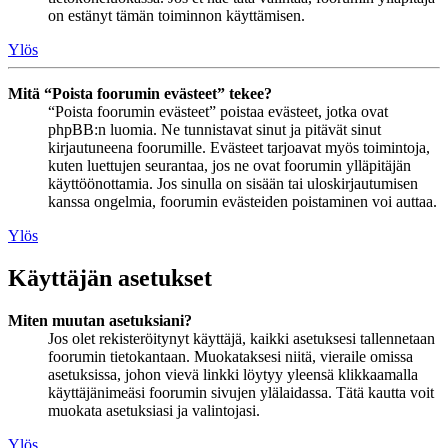
on estänyt tämän toiminnon käyttämisen.
Ylös
Mitä “Poista foorumin evästeet” tekee?
“Poista foorumin evästeet” poistaa evästeet, jotka ovat
phpBB:n luomia. Ne tunnistavat sinut ja pitävät sinut
kirjautuneena foorumille. Evästeet tarjoavat myös toimintoja,
kuten luettujen seurantaa, jos ne ovat foorumin ylläpitäjän
käyttöönottamia. Jos sinulla on sisään tai uloskirjautumisen
kanssa ongelmia, foorumin evästeiden poistaminen voi auttaa.
Ylös
Käyttäjän asetukset
Miten muutan asetuksiani?
Jos olet rekisteröitynyt käyttäjä, kaikki asetuksesi tallennetaan
foorumin tietokantaan. Muokataksesi niitä, vieraile omissa
asetuksissa, johon vievä linkki löytyy yleensä klikkaamalla
käyttäjänimeäsi foorumin sivujen ylälaidassa. Tätä kautta voit
muokata asetuksiasi ja valintojasi.
Ylös