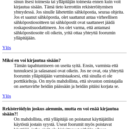
sinun itsesi toimesta tai ylläpitäjän toimesta ennen kuin voit
kirjautua sisään. Tämä tieto kerrottiin rekisteröitymisen
yhteydessä. Jos sinulle lähetettiin sähköpostia, seuraa ohjeita.
Jos et saanut sähköpostia, olet saattanut antaa virheellisen
sähköpostiosoitteen tai sähköpostit ovat saattaneet jäädä
roskapostisuodattimeen. Jos olet varma, että antamasi
sähköpostiosoite oli oikein, yritä ottaa yhteyttä foorumin
ylläpitäjään.
Ylös
Miksi en voi kirjautua sisään?
Tämän tapahtumiseen on useita syitä. Ensin, varmista että
tunnuksesi ja salasanasi ovat oikein. Jos ne ovat, ota yhteyttä
foorumin ylläpitäjään varmistaaksesi, että sinulla ei ole
porttikieltoja. On myös mahdollista, että sivuston omistajalla
on asetusvirhe heidän päässään ja heidän pitäisi korjata se.
Ylös
Rekisteröidyin joskus aiemmin, mutta en voi enää kirjautua
sisään?!
On mahdollista, että ylläpitäjä on poistanut käyttäjätilisi
käytöstä jostain syystä. Useat foorumit myös poistavat