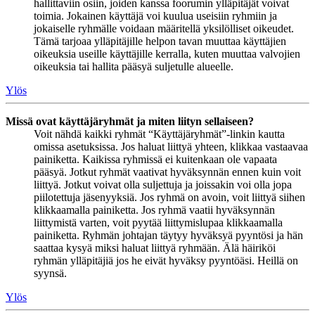
hallittaviin osiin, joiden kanssa foorumin ylläpitäjät voivat
toimia. Jokainen käyttäjä voi kuulua useisiin ryhmiin ja
jokaiselle ryhmälle voidaan määritellä yksilölliset oikeudet.
Tämä tarjoaa ylläpitäjille helpon tavan muuttaa käyttäjien
oikeuksia useille käyttäjille kerralla, kuten muuttaa valvojien
oikeuksia tai hallita pääsyä suljetulle alueelle.
Ylös
Missä ovat käyttäjäryhmät ja miten liityn sellaiseen?
Voit nähdä kaikki ryhmät “Käyttäjäryhmät”-linkin kautta
omissa asetuksissa. Jos haluat liittyä yhteen, klikkaa vastaavaa
painiketta. Kaikissa ryhmissä ei kuitenkaan ole vapaata
pääsyä. Jotkut ryhmät vaativat hyväksynnän ennen kuin voit
liittyä. Jotkut voivat olla suljettuja ja joissakin voi olla jopa
piilotettuja jäsenyyksiä. Jos ryhmä on avoin, voit liittyä siihen
klikkaamalla painiketta. Jos ryhmä vaatii hyväksynnän
liittymistä varten, voit pyytää liittymislupaa klikkaamalla
painiketta. Ryhmän johtajan täytyy hyväksyä pyyntösi ja hän
saattaa kysyä miksi haluat liittyä ryhmään. Älä häiriköi
ryhmän ylläpitäjiä jos he eivät hyväksy pyyntöäsi. Heillä on
syynsä.
Ylös