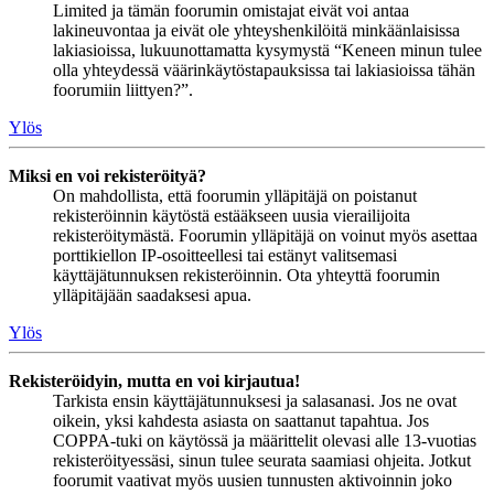
Limited ja tämän foorumin omistajat eivät voi antaa
lakineuvontaa ja eivät ole yhteyshenkilöitä minkäänlaisissa
lakiasioissa, lukuunottamatta kysymystä “Keneen minun tulee
olla yhteydessä väärinkäytöstapauksissa tai lakiasioissa tähän
foorumiin liittyen?”.
Ylös
Miksi en voi rekisteröityä?
On mahdollista, että foorumin ylläpitäjä on poistanut
rekisteröinnin käytöstä estääkseen uusia vierailijoita
rekisteröitymästä. Foorumin ylläpitäjä on voinut myös asettaa
porttikiellon IP-osoitteellesi tai estänyt valitsemasi
käyttäjätunnuksen rekisteröinnin. Ota yhteyttä foorumin
ylläpitäjään saadaksesi apua.
Ylös
Rekisteröidyin, mutta en voi kirjautua!
Tarkista ensin käyttäjätunnuksesi ja salasanasi. Jos ne ovat
oikein, yksi kahdesta asiasta on saattanut tapahtua. Jos
COPPA-tuki on käytössä ja määrittelit olevasi alle 13-vuotias
rekisteröityessäsi, sinun tulee seurata saamiasi ohjeita. Jotkut
foorumit vaativat myös uusien tunnusten aktivoinnin joko