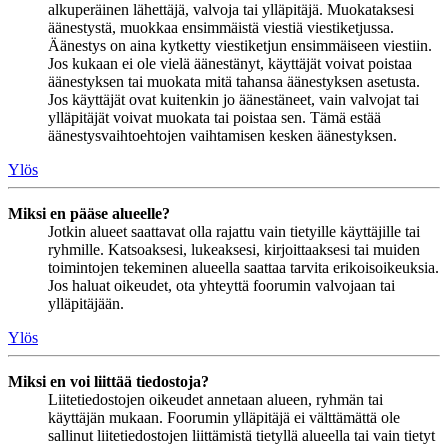
alkuperäinen lähettäjä, valvoja tai ylläpitäjä. Muokataksesi
äänestystä, muokkaa ensimmäistä viestiä viestiketjussa.
Äänestys on aina kytketty viestiketjun ensimmäiseen viestiin.
Jos kukaan ei ole vielä äänestänyt, käyttäjät voivat poistaa
äänestyksen tai muokata mitä tahansa äänestyksen asetusta.
Jos käyttäjät ovat kuitenkin jo äänestäneet, vain valvojat tai
ylläpitäjät voivat muokata tai poistaa sen. Tämä estää
äänestysvaihtoehtojen vaihtamisen kesken äänestyksen.
Ylös
Miksi en pääse alueelle?
Jotkin alueet saattavat olla rajattu vain tietyille käyttäjille tai
ryhmille. Katsoaksesi, lukeaksesi, kirjoittaaksesi tai muiden
toimintojen tekeminen alueella saattaa tarvita erikoisoikeuksia.
Jos haluat oikeudet, ota yhteyttä foorumin valvojaan tai
ylläpitäjään.
Ylös
Miksi en voi liittää tiedostoja?
Liitetiedostojen oikeudet annetaan alueen, ryhmän tai
käyttäjän mukaan. Foorumin ylläpitäjä ei välttämättä ole
sallinut liitetiedostojen liittämistä tietyllä alueella tai vain tietyt