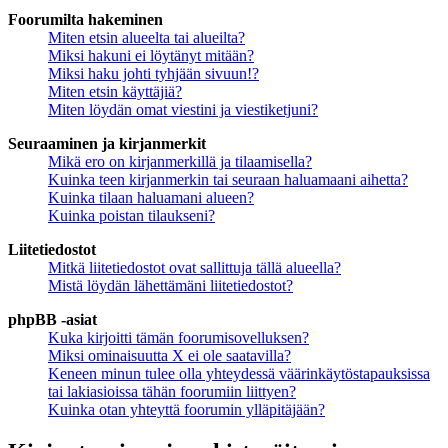
Foorumilta hakeminen
Miten etsin alueelta tai alueilta?
Miksi hakuni ei löytänyt mitään?
Miksi haku johti tyhjään sivuun!?
Miten etsin käyttäjiä?
Miten löydän omat viestini ja viestiketjuni?
Seuraaminen ja kirjanmerkit
Mikä ero on kirjanmerkillä ja tilaamisella?
Kuinka teen kirjanmerkin tai seuraan haluamaani aihetta?
Kuinka tilaan haluamani alueen?
Kuinka poistan tilaukseni?
Liitetiedostot
Mitkä liitetiedostot ovat sallittuja tällä alueella?
Mistä löydän lähettämäni liitetiedostot?
phpBB -asiat
Kuka kirjoitti tämän foorumisovelluksen?
Miksi ominaisuutta X ei ole saatavilla?
Keneen minun tulee olla yhteydessä väärinkäytöstapauksissa
tai lakiasioissa tähän foorumiin liittyen?
Kuinka otan yhteyttä foorumin ylläpitäjään?