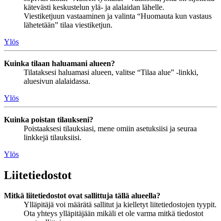
kätevästi keskustelun ylä- ja alalaidan lähelle.
Viestiketjuun vastaaminen ja valinta “Huomauta kun vastaus
lähetetään” tilaa viestiketjun.
Ylös
Kuinka tilaan haluamani alueen?
Tilataksesi haluamasi alueen, valitse “Tilaa alue” -linkki,
aluesivun alalaidassa.
Ylös
Kuinka poistan tilaukseni?
Poistaaksesi tilauksiasi, mene omiin asetuksiisi ja seuraa
linkkejä tilauksiisi.
Ylös
Liitetiedostot
Mitkä liitetiedostot ovat sallittuja tällä alueella?
Ylläpitäjä voi määrätä sallitut ja kielletyt liitetiedostojen tyypit.
Ota yhteys ylläpitäjään mikäli et ole varma mitkä tiedostot