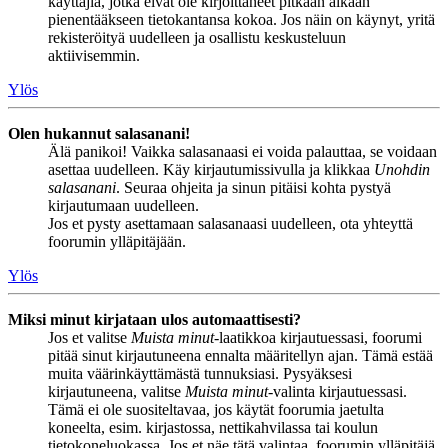
käyttäjiä, jotka eivät ole kirjoittaneet pitkään aikaan
pienentääkseen tietokantansa kokoa. Jos näin on käynyt, yritä
rekisteröityä uudelleen ja osallistu keskusteluun
aktiivisemmin.
Ylös
Olen hukannut salasanani!
Älä panikoi! Vaikka salasanaasi ei voida palauttaa, se voidaan
asettaa uudelleen. Käy kirjautumissivulla ja klikkaa
Unohdin
salasanani
. Seuraa ohjeita ja sinun pitäisi kohta pystyä
kirjautumaan uudelleen.
Jos et pysty asettamaan salasanaasi uudelleen, ota yhteyttä
foorumin ylläpitäjään.
Ylös
Miksi minut kirjataan ulos automaattisesti?
Jos et valitse
Muista minut
-laatikkoa kirjautuessasi, foorumi
pitää sinut kirjautuneena ennalta määritellyn ajan. Tämä estää
muita väärinkäyttämästä tunnuksiasi. Pysyäksesi
kirjautuneena, valitse
Muista minut
-valinta kirjautuessasi.
Tämä ei ole suositeltavaa, jos käytät foorumia jaetulta
koneelta, esim. kirjastossa, nettikahvilassa tai koulun
tietokoneluokassa. Jos et näe tätä valintaa, foorumin ylläpitäjä