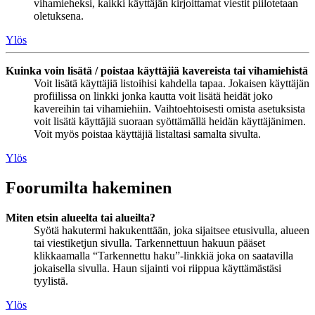
vihamieheksi, kaikki käyttäjän kirjoittamat viestit piilotetaan
oletuksena.
Ylös
Kuinka voin lisätä / poistaa käyttäjiä kavereista tai vihamiehistä
Voit lisätä käyttäjiä listoihisi kahdella tapaa. Jokaisen käyttäjän
profiilissa on linkki jonka kautta voit lisätä heidät joko
kavereihin tai vihamiehiin. Vaihtoehtoisesti omista asetuksista
voit lisätä käyttäjiä suoraan syöttämällä heidän käyttäjänimen.
Voit myös poistaa käyttäjiä listaltasi samalta sivulta.
Ylös
Foorumilta hakeminen
Miten etsin alueelta tai alueilta?
Syötä hakutermi hakukenttään, joka sijaitsee etusivulla, alueen
tai viestiketjun sivulla. Tarkennettuun hakuun pääset
klikkaamalla “Tarkennettu haku”-linkkiä joka on saatavilla
jokaisella sivulla. Haun sijainti voi riippua käyttämästäsi
tyylistä.
Ylös