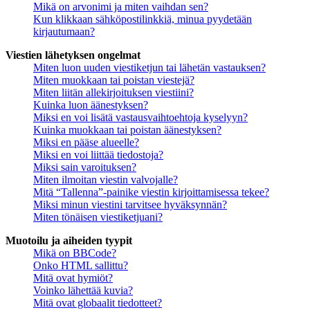
Mikä on arvonimi ja miten vaihdan sen?
Kun klikkaan sähköpostilinkkiä, minua pyydetään
kirjautumaan?
Viestien lähetyksen ongelmat
Miten luon uuden viestiketjun tai lähetän vastauksen?
Miten muokkaan tai poistan viestejä?
Miten liitän allekirjoituksen viestiini?
Kuinka luon äänestyksen?
Miksi en voi lisätä vastausvaihtoehtoja kyselyyn?
Kuinka muokkaan tai poistan äänestyksen?
Miksi en pääse alueelle?
Miksi en voi liittää tiedostoja?
Miksi sain varoituksen?
Miten ilmoitan viestin valvojalle?
Mitä “Tallenna”-painike viestin kirjoittamisessa tekee?
Miksi minun viestini tarvitsee hyväksynnän?
Miten tönäisen viestiketjuani?
Muotoilu ja aiheiden tyypit
Mikä on BBCode?
Onko HTML sallittu?
Mitä ovat hymiöt?
Voinko lähettää kuvia?
Mitä ovat globaalit tiedotteet?