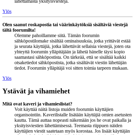
lähettämästä yksityisviestejä.
Ylös
Olen saanut roskapostia tai väärinkäytöksiä sisältäviä viestejä
tältä foorumilta!
Olemme pahoillamme siitä. Tämän foorumin
sähköpostilomake sisältää ominaisuuksia, jotka yrittävät estää
ja seurata käyttäjiä, jotka lähettävät sellaisia viestejä, joten ota
yhteyttä foorumin ylläpitäjään ja lähetä hänelle täysi kopio
saamastasi sähköpostista. On tärkeää, että se sisältää kaikki
otsaketiedot sähköpostista, jotka sisältävät viestin lähettäjän
tiedot. Foorumin ylläpitäjä voi sitten toimia tarpeen mukaan.
Ylös
Ystävät ja vihamiehet
Mitä ovat kaveri ja vihamieslistat?
Voit käyttää näitä listoja muiden foorumin käyttäjien
organisointiin. Kaverilistalle lisätään käyttäjiä omien asetusten
kautta. Tämä auttaa nopeasti näkemään jos he ovat paikalla ja
yksityisviestien lähettämisessä. Teemasta riippuen näiden
käyttäjien viestit saatetaan myös korostaa. Jos lisäät käyttäjän