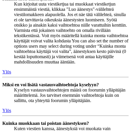
Kun kirjoitat uuta viestiketjua tai muokkaat viestiketjun
ensimmäistä viestiä, klikkaa "Luo äänestys"-välilehteä
viestilomakkeen alapuolella. Jos et näe tätä välilehteä, sinulla
ei ole tarvittavia oikeuksia äänestysten luomiseen. Syötä
otsikko ja ainakin kaksi vaihtoehtoa niille varattuihin kenttiin.
Varmista että jokainen vaihtoehto on omalla rivillään
tekstikentässä. Voit myös määritellä kuinka monta vaihtoehtoa
käyttäjät voivat valita kohdasta You can also set the number of
options users may select during voting under “Kuinka monta
vaihtoehtoa käyttäjä voi valita”, äänestyksen kesto päivinä (0
kestää loputtomasti) ja viimeisenä voit antaa käyttäjille
mahdollisuuden muuttaa ääntään.
Ylös
Miksi en voi lisätä vastausvaihtoehtoja kyselyyn?
Kyselyn vastausvaihtoehtojen määrä on foorumin ylläpitäjän
määrittelemä. Jos tarvitset enemmän vaihtoehtoja kuin on
sallittu, ota yhteyttä foorumin ylläpitäjään.
Ylös
Kuinka muokkaan tai poistan äänestyksen?
Kuten viestien kanssa, äänestyksiä voi muokata vain