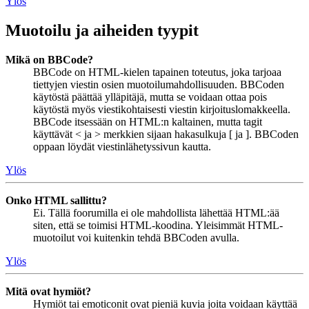
Ylös
Muotoilu ja aiheiden tyypit
Mikä on BBCode?
BBCode on HTML-kielen tapainen toteutus, joka tarjoaa
tiettyjen viestin osien muotoilumahdollisuuden. BBCoden
käytöstä päättää ylläpitäjä, mutta se voidaan ottaa pois
käytöstä myös viestikohtaisesti viestin kirjoituslomakkeella.
BBCode itsessään on HTML:n kaltainen, mutta tagit
käyttävät < ja > merkkien sijaan hakasulkuja [ ja ]. BBCoden
oppaan löydät viestinlähetyssivun kautta.
Ylös
Onko HTML sallittu?
Ei. Tällä foorumilla ei ole mahdollista lähettää HTML:ää
siten, että se toimisi HTML-koodina. Yleisimmät HTML-
muotoilut voi kuitenkin tehdä BBCoden avulla.
Ylös
Mitä ovat hymiöt?
Hymiöt tai emoticonit ovat pieniä kuvia joita voidaan käyttää