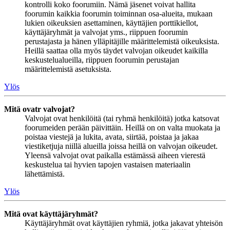
kontrolli koko foorumiin. Nämä jäsenet voivat hallita
foorumin kaikkia foorumin toiminnan osa-alueita, mukaan
lukien oikeuksien asettaminen, käyttäjien porttikiellot,
käyttäjäryhmät ja valvojat yms., riippuen foorumin
perustajasta ja hänen ylläpitäjille määrittelemistä oikeuksista.
Heillä saattaa olla myös täydet valvojan oikeudet kaikilla
keskustelualueilla, riippuen foorumin perustajan
määrittelemistä asetuksista.
Ylös
Mitä ovatr valvojat?
Valvojat ovat henkilöitä (tai ryhmä henkilöitä) jotka katsovat
foorumeiden perään päivittäin. Heillä on on valta muokata ja
poistaa viestejä ja lukita, avata, siirtää, poistaa ja jakaa
viestiketjuja niillä alueilla joissa heillä on valvojan oikeudet.
Yleensä valvojat ovat paikalla estämässä aiheen vierestä
keskustelua tai hyvien tapojen vastaisen materiaalin
lähettämistä.
Ylös
Mitä ovat käyttäjäryhmät?
Käyttäjäryhmät ovat käyttäjien ryhmiä, jotka jakavat yhteisön