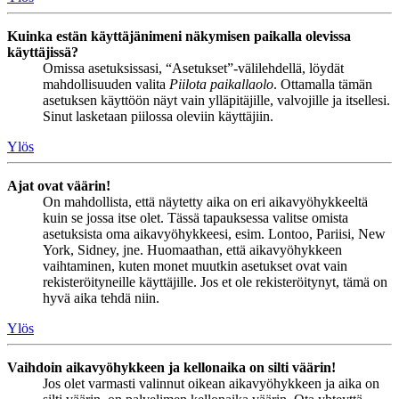
Kuinka estän käyttäjänimeni näkymisen paikalla olevissa
käyttäjissä?
Omissa asetuksissasi, “Asetukset”-välilehdellä, löydät
mahdollisuuden valita
Piilota paikallaolo
. Ottamalla tämän
asetuksen käyttöön näyt vain ylläpitäjille, valvojille ja itsellesi.
Sinut lasketaan piilossa oleviin käyttäjiin.
Ylös
Ajat ovat väärin!
On mahdollista, että näytetty aika on eri aikavyöhykkeeltä
kuin se jossa itse olet. Tässä tapauksessa valitse omista
asetuksista oma aikavyöhykkeesi, esim. Lontoo, Pariisi, New
York, Sidney, jne. Huomaathan, että aikavyöhykkeen
vaihtaminen, kuten monet muutkin asetukset ovat vain
rekisteröityneille käyttäjille. Jos et ole rekisteröitynyt, tämä on
hyvä aika tehdä niin.
Ylös
Vaihdoin aikavyöhykkeen ja kellonaika on silti väärin!
Jos olet varmasti valinnut oikean aikavyöhykkeen ja aika on