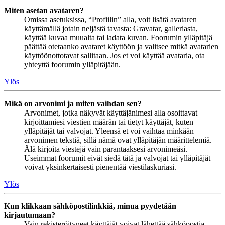
Miten asetan avataren?
Omissa asetuksissa, “Profiilin” alla, voit lisätä avataren
käyttämällä jotain neljästä tavasta: Gravatar, galleriasta,
käyttää kuvaa muualta tai ladata kuvan. Foorumin ylläpitäjä
päättää otetaanko avataret käyttöön ja valitsee mitkä avatarien
käyttöönottotavat sallitaan. Jos et voi käyttää avataria, ota
yhteyttä foorumin ylläpitäjään.
Ylös
Mikä on arvonimi ja miten vaihdan sen?
Arvonimet, jotka näkyvät käyttäjänimesi alla osoittavat
kirjoittamiesi viestien määrän tai tietyt käyttäjät, kuten
ylläpitäjät tai valvojat. Yleensä et voi vaihtaa minkään
arvonimen tekstiä, sillä nämä ovat ylläpitäjän määrittelemiä.
Älä kirjoita viestejä vain parantaaksesi arvonimeäsi.
Useimmat foorumit eivät siedä tätä ja valvojat tai ylläpitäjät
voivat yksinkertaisesti pienentää viestilaskuriasi.
Ylös
Kun klikkaan sähköpostilinkkiä, minua pyydetään
kirjautumaan?
Vain rekisteröityneet käyttäjät voivat lähettää sähköpostia