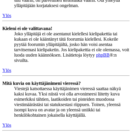
silti väärin, on palvelimen kellonaika väärin. Ota yhteyttä
ylläpitäjään korjataksesi ongelman.
Ylös
Kieleni ei ole valittavana!
Joko ylläpitäjä ei ole asentanut kielellesi kielipakettia tai
kukaan ei ole kääntänyt tätä foorumia kielellesi. Kokeile
pyytää foorumin ylläpitäjältä, josko hän voisi asentaa
tarvitsemasi kielipaketin. Jos kielipakettia ei ole olemassa, voit
luoda uuden käännöksen. Lisätietoja löytyy
phpBB
®:n
sivuilta.
Ylös
Mitä kuvia on käyttäjänimeni vieressä?
Viestejä katsottaessa käyttäjänimen vieressä saattaa näkyä
kaksi kuvaa. Yksi niistä voi olla arvonimeesi liitetty kuva
esimerkiksi tähtien, laatikoiden tai pisteiden muodossa
viestimäärästäsi tai statuksestasi riippuen. Toinen, yleensä
isompi kuva on avatar ja on yleensä uniikki tai
henkilökohtainen jokaisella käyttäjällä.
Ylös