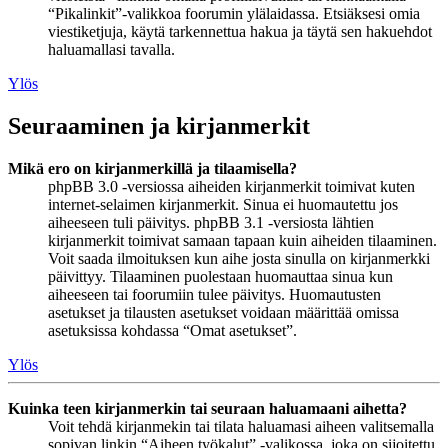
“Pikalinkit”-valikkoa foorumin ylälaidassa. Etsiäksesi omia
viestiketjuja, käytä tarkennettua hakua ja täytä sen hakuehdot
haluamallasi tavalla.
Ylös
Seuraaminen ja kirjanmerkit
Mikä ero on kirjanmerkillä ja tilaamisella?
phpBB 3.0 -versiossa aiheiden kirjanmerkit toimivat kuten
internet-selaimen kirjanmerkit. Sinua ei huomautettu jos
aiheeseen tuli päivitys. phpBB 3.1 -versiosta lähtien
kirjanmerkit toimivat samaan tapaan kuin aiheiden tilaaminen.
Voit saada ilmoituksen kun aihe josta sinulla on kirjanmerkki
päivittyy. Tilaaminen puolestaan huomauttaa sinua kun
aiheeseen tai foorumiin tulee päivitys. Huomautusten
asetukset ja tilausten asetukset voidaan määrittää omissa
asetuksissa kohdassa “Omat asetukset”.
Ylös
Kuinka teen kirjanmerkin tai seuraan haluamaani aihetta?
Voit tehdä kirjanmekin tai tilata haluamasi aiheen valitsemalla
sopivan linkin “Aiheen työkalut” -valikossa, joka on sijoitettu