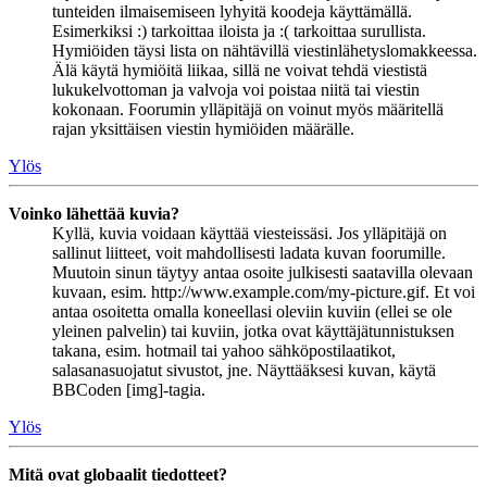
tunteiden ilmaisemiseen lyhyitä koodeja käyttämällä.
Esimerkiksi :) tarkoittaa iloista ja :( tarkoittaa surullista.
Hymiöiden täysi lista on nähtävillä viestinlähetyslomakkeessa.
Älä käytä hymiöitä liikaa, sillä ne voivat tehdä viestistä
lukukelvottoman ja valvoja voi poistaa niitä tai viestin
kokonaan. Foorumin ylläpitäjä on voinut myös määritellä
rajan yksittäisen viestin hymiöiden määrälle.
Ylös
Voinko lähettää kuvia?
Kyllä, kuvia voidaan käyttää viesteissäsi. Jos ylläpitäjä on
sallinut liitteet, voit mahdollisesti ladata kuvan foorumille.
Muutoin sinun täytyy antaa osoite julkisesti saatavilla olevaan
kuvaan, esim. http://www.example.com/my-picture.gif. Et voi
antaa osoitetta omalla koneellasi oleviin kuviin (ellei se ole
yleinen palvelin) tai kuviin, jotka ovat käyttäjätunnistuksen
takana, esim. hotmail tai yahoo sähköpostilaatikot,
salasanasuojatut sivustot, jne. Näyttääksesi kuvan, käytä
BBCoden [img]-tagia.
Ylös
Mitä ovat globaalit tiedotteet?