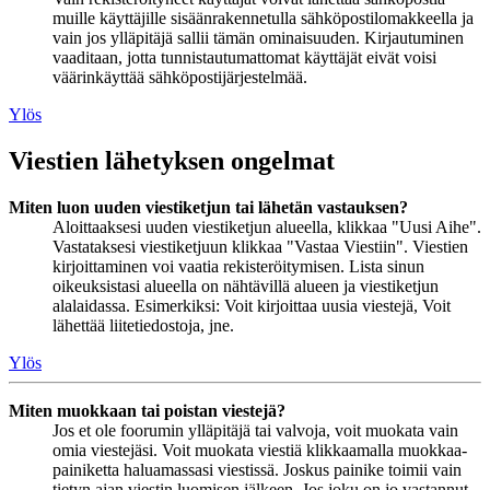
muille käyttäjille sisäänrakennetulla sähköpostilomakkeella ja
vain jos ylläpitäjä sallii tämän ominaisuuden. Kirjautuminen
vaaditaan, jotta tunnistautumattomat käyttäjät eivät voisi
väärinkäyttää sähköpostijärjestelmää.
Ylös
Viestien lähetyksen ongelmat
Miten luon uuden viestiketjun tai lähetän vastauksen?
Aloittaaksesi uuden viestiketjun alueella, klikkaa "Uusi Aihe".
Vastataksesi viestiketjuun klikkaa "Vastaa Viestiin". Viestien
kirjoittaminen voi vaatia rekisteröitymisen. Lista sinun
oikeuksistasi alueella on nähtävillä alueen ja viestiketjun
alalaidassa. Esimerkiksi: Voit kirjoittaa uusia viestejä, Voit
lähettää liitetiedostoja, jne.
Ylös
Miten muokkaan tai poistan viestejä?
Jos et ole foorumin ylläpitäjä tai valvoja, voit muokata vain
omia viestejäsi. Voit muokata viestiä klikkaamalla muokkaa-
painiketta haluamassasi viestissä. Joskus painike toimii vain
tietyn ajan viestin luomisen jälkeen. Jos joku on jo vastannut