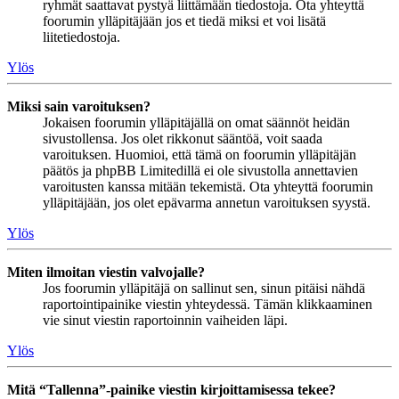
ryhmät saattavat pystyä liittämään tiedostoja. Ota yhteyttä
foorumin ylläpitäjään jos et tiedä miksi et voi lisätä
liitetiedostoja.
Ylös
Miksi sain varoituksen?
Jokaisen foorumin ylläpitäjällä on omat säännöt heidän
sivustollensa. Jos olet rikkonut sääntöä, voit saada
varoituksen. Huomioi, että tämä on foorumin ylläpitäjän
päätös ja phpBB Limitedillä ei ole sivustolla annettavien
varoitusten kanssa mitään tekemistä. Ota yhteyttä foorumin
ylläpitäjään, jos olet epävarma annetun varoituksen syystä.
Ylös
Miten ilmoitan viestin valvojalle?
Jos foorumin ylläpitäjä on sallinut sen, sinun pitäisi nähdä
raportointipainike viestin yhteydessä. Tämän klikkaaminen
vie sinut viestin raportoinnin vaiheiden läpi.
Ylös
Mitä “Tallenna”-painike viestin kirjoittamisessa tekee?