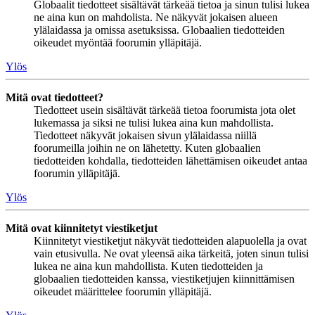
Globaalit tiedotteet sisältävät tärkeää tietoa ja sinun tulisi lukea
ne aina kun on mahdolista. Ne näkyvät jokaisen alueen
ylälaidassa ja omissa asetuksissa. Globaalien tiedotteiden
oikeudet myöntää foorumin ylläpitäjä.
Ylös
Mitä ovat tiedotteet?
Tiedotteet usein sisältävät tärkeää tietoa foorumista jota olet
lukemassa ja siksi ne tulisi lukea aina kun mahdollista.
Tiedotteet näkyvät jokaisen sivun ylälaidassa niillä
foorumeilla joihin ne on lähetetty. Kuten globaalien
tiedotteiden kohdalla, tiedotteiden lähettämisen oikeudet antaa
foorumin ylläpitäjä.
Ylös
Mitä ovat kiinnitetyt viestiketjut
Kiinnitetyt viestiketjut näkyvät tiedotteiden alapuolella ja ovat
vain etusivulla. Ne ovat yleensä aika tärkeitä, joten sinun tulisi
lukea ne aina kun mahdollista. Kuten tiedotteiden ja
globaalien tiedotteiden kanssa, viestiketjujen kiinnittämisen
oikeudet määrittelee foorumin ylläpitäjä.