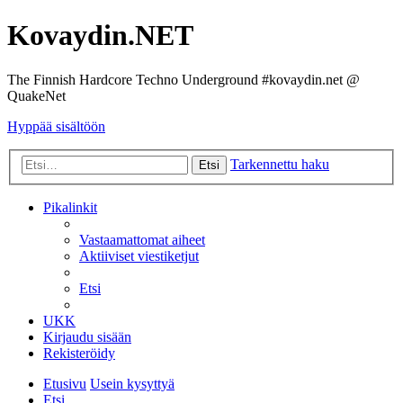
Kovaydin.NET
The Finnish Hardcore Techno Underground #kovaydin.net @
QuakeNet
Hyppää sisältöön
Tarkennettu haku
Etsi
Pikalinkit
Vastaamattomat aiheet
Aktiiviset viestiketjut
Etsi
UKK
Kirjaudu sisään
Rekisteröidy
Etusivu
Usein kysyttyä
Etsi