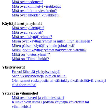
Mitä ovat tiedotteet?
Mitä ovat kiinnitetyt viestiketjut
Mitä ovat lukitut viestiketjut?
Mitä ovat aiheiden kuvakkeet?
Käyttäjätasot ja ryhmät
Mitä ovat ylläpitäjät?
Mitä ovatr valvojat?
Mitä ovat käyttäjäryhmät?
Missä ovat käyttäjäryhmät ja miten liityn sellaiseen?
Miten pääsen käyttäjäryhmän johtajaksi?
Miksi jotkut käyttäjäryhmät näkyvät eri väreillä?
Mikä on “oletusryhmä”?
Mikä on “Tiimi” linkki?
Yksityisviestit
En voi lähettää yksityisviestejä!
Saan yksityisviestejä joita en halua!
Olen saanut roskapostia tai väärinkäytöksiä sisältäviä viestejä
tältä foorumilta!
Ystävät ja vihamiehet
Mitä ovat kaveri ja vihamieslistat?
Kuinka voin lisätä / poistaa käyttäjiä kavereista tai
vihamiehistä