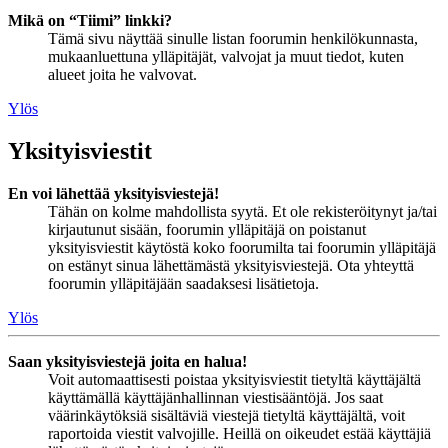
Mikä on “Tiimi” linkki?
Tämä sivu näyttää sinulle listan foorumin henkilökunnasta,
mukaanluettuna ylläpitäjät, valvojat ja muut tiedot, kuten
alueet joita he valvovat.
Ylös
Yksityisviestit
En voi lähettää yksityisviestejä!
Tähän on kolme mahdollista syytä. Et ole rekisteröitynyt ja/tai
kirjautunut sisään, foorumin ylläpitäjä on poistanut
yksityisviestit käytöstä koko foorumilta tai foorumin ylläpitäjä
on estänyt sinua lähettämästä yksityisviestejä. Ota yhteyttä
foorumin ylläpitäjään saadaksesi lisätietoja.
Ylös
Saan yksityisviestejä joita en halua!
Voit automaattisesti poistaa yksityisviestit tietyltä käyttäjältä
käyttämällä käyttäjänhallinnan viestisääntöjä. Jos saat
väärinkäytöksiä sisältäviä viestejä tietyltä käyttäjältä, voit
raportoida viestit valvojille. Heillä on oikeudet estää käyttäjiä