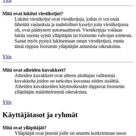
Ylös
Mitä ovat lukitut viestiketjut?
Lukitut viestiketjut ovat viestiketjuja, joihin ei voi enää
lähettää vastauksia ja mahdolliset kyselyt joita viestiketjussa
oli, ovat päättyneet automaattisesti. Viestiketjuja voidaan
lukita useista syistä ylläpitäjän tai foorumin valvojan toimesta.
Saatat myös pystyä lukitsemaan oman viestiketjusi, mutta
tämä riippuu foorumin ylläpitäjän antamista oikeuksista.
Ylös
Mitä ovat aiheiden kuvakkeet?
Aiheiden kuvakkeet ovat aiheen aloittajan valitsemia
kuvakkeita joiden on tarkoitus kuvastaa niiden sisältöä.
Aiheiden kuvakkeiden käyttöoikeudet riippuvat foorumin
ylläpitäjän määrittelemistä oikeuksista.
Ylös
Käyttäjätasot ja ryhmät
Mitä ovat ylläpitäjät?
Ylläpitäjät ovat jäseniä joille on annettu korkeimman tason