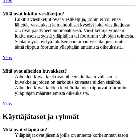
Ylös
Mitä ovat lukitut viestiketjut?
Lukitut viestiketjut ovat viestiketjuja, joihin ei voi enää
lähettää vastauksia ja mahdolliset kyselyt joita viestiketjussa
oli, ovat päättyneet automaattisesti. Viestiketjuja voidaan
lukita useista syistä ylläpitäjän tai foorumin valvojan toimesta.
Saatat myös pystyä lukitsemaan oman viestiketjusi, mutta
tämä riippuu foorumin ylläpitäjän antamista oikeuksista.
Ylös
Mitä ovat aiheiden kuvakkeet?
Aiheiden kuvakkeet ovat aiheen aloittajan valitsemia
kuvakkeita joiden on tarkoitus kuvastaa niiden sisältöä.
Aiheiden kuvakkeiden käyttöoikeudet riippuvat foorumin
ylläpitäjän määrittelemistä oikeuksista.
Ylös
Käyttäjätasot ja ryhmät
Mitä ovat ylläpitäjät?
Ylläpitäjät ovat jäseniä joille on annettu korkeimman tason