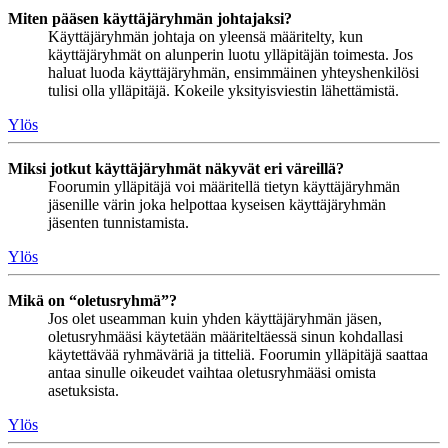
Miten pääsen käyttäjäryhmän johtajaksi?
Käyttäjäryhmän johtaja on yleensä määritelty, kun
käyttäjäryhmät on alunperin luotu ylläpitäjän toimesta. Jos
haluat luoda käyttäjäryhmän, ensimmäinen yhteyshenkilösi
tulisi olla ylläpitäjä. Kokeile yksityisviestin lähettämistä.
Ylös
Miksi jotkut käyttäjäryhmät näkyvät eri väreillä?
Foorumin ylläpitäjä voi määritellä tietyn käyttäjäryhmän
jäsenille värin joka helpottaa kyseisen käyttäjäryhmän
jäsenten tunnistamista.
Ylös
Mikä on “oletusryhmä”?
Jos olet useamman kuin yhden käyttäjäryhmän jäsen,
oletusryhmääsi käytetään määriteltäessä sinun kohdallasi
käytettävää ryhmäväriä ja titteliä. Foorumin ylläpitäjä saattaa
antaa sinulle oikeudet vaihtaa oletusryhmääsi omista
asetuksista.
Ylös