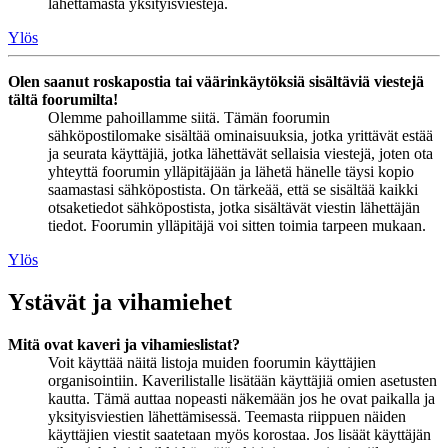
lähettämästä yksityisviestejä.
Ylös
Olen saanut roskapostia tai väärinkäytöksiä sisältäviä viestejä
tältä foorumilta!
Olemme pahoillamme siitä. Tämän foorumin
sähköpostilomake sisältää ominaisuuksia, jotka yrittävät estää
ja seurata käyttäjiä, jotka lähettävät sellaisia viestejä, joten ota
yhteyttä foorumin ylläpitäjään ja lähetä hänelle täysi kopio
saamastasi sähköpostista. On tärkeää, että se sisältää kaikki
otsaketiedot sähköpostista, jotka sisältävät viestin lähettäjän
tiedot. Foorumin ylläpitäjä voi sitten toimia tarpeen mukaan.
Ylös
Ystävät ja vihamiehet
Mitä ovat kaveri ja vihamieslistat?
Voit käyttää näitä listoja muiden foorumin käyttäjien
organisointiin. Kaverilistalle lisätään käyttäjiä omien asetusten
kautta. Tämä auttaa nopeasti näkemään jos he ovat paikalla ja
yksityisviestien lähettämisessä. Teemasta riippuen näiden
käyttäjien viestit saatetaan myös korostaa. Jos lisäät käyttäjän