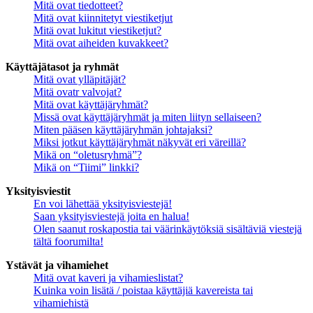
Mitä ovat tiedotteet?
Mitä ovat kiinnitetyt viestiketjut
Mitä ovat lukitut viestiketjut?
Mitä ovat aiheiden kuvakkeet?
Käyttäjätasot ja ryhmät
Mitä ovat ylläpitäjät?
Mitä ovatr valvojat?
Mitä ovat käyttäjäryhmät?
Missä ovat käyttäjäryhmät ja miten liityn sellaiseen?
Miten pääsen käyttäjäryhmän johtajaksi?
Miksi jotkut käyttäjäryhmät näkyvät eri väreillä?
Mikä on “oletusryhmä”?
Mikä on “Tiimi” linkki?
Yksityisviestit
En voi lähettää yksityisviestejä!
Saan yksityisviestejä joita en halua!
Olen saanut roskapostia tai väärinkäytöksiä sisältäviä viestejä
tältä foorumilta!
Ystävät ja vihamiehet
Mitä ovat kaveri ja vihamieslistat?
Kuinka voin lisätä / poistaa käyttäjiä kavereista tai
vihamiehistä