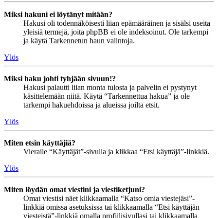
Miksi hakuni ei löytänyt mitään?
Hakusi oli todennäköisesti liian epämääräinen ja sisälsi useita
yleisiä termejä, joita phpBB ei ole indeksoinut. Ole tarkempi
ja käytä Tarkennetun haun valintoja.
Ylös
Miksi haku johti tyhjään sivuun!?
Hakusi palautti liian monta tulosta ja palvelin ei pystynyt
käsittelemään niitä. Käytä “Tarkennettua hakua” ja ole
tarkempi hakuehdoissa ja alueissa joilta etsit.
Ylös
Miten etsin käyttäjiä?
Vieraile “Käyttäjät”-sivulla ja klikkaa “Etsi käyttäjä”-linkkiä.
Ylös
Miten löydän omat viestini ja viestiketjuni?
Omat viestisi näet klikkaamalla “Katso omia viestejäsi”-
linkkiä omissa asetuksissa tai klikkaamalla “Etsi käyttäjän
viesteistä”-linkkiä omalla profiilisivullasi tai klikkaamalla