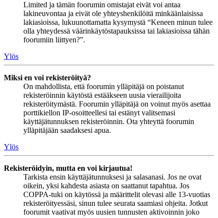
Limited ja tämän foorumin omistajat eivät voi antaa
lakineuvontaa ja eivät ole yhteyshenkilöitä minkäänlaisissa
lakiasioissa, lukuunottamatta kysymystä “Keneen minun tulee
olla yhteydessä väärinkäytöstapauksissa tai lakiasioissa tähän
foorumiin liittyen?”.
Ylös
Miksi en voi rekisteröityä?
On mahdollista, että foorumin ylläpitäjä on poistanut
rekisteröinnin käytöstä estääkseen uusia vierailijoita
rekisteröitymästä. Foorumin ylläpitäjä on voinut myös asettaa
porttikiellon IP-osoitteellesi tai estänyt valitsemasi
käyttäjätunnuksen rekisteröinnin. Ota yhteyttä foorumin
ylläpitäjään saadaksesi apua.
Ylös
Rekisteröidyin, mutta en voi kirjautua!
Tarkista ensin käyttäjätunnuksesi ja salasanasi. Jos ne ovat
oikein, yksi kahdesta asiasta on saattanut tapahtua. Jos
COPPA-tuki on käytössä ja määrittelit olevasi alle 13-vuotias
rekisteröityessäsi, sinun tulee seurata saamiasi ohjeita. Jotkut
foorumit vaativat myös uusien tunnusten aktivoinnin joko