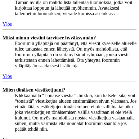
Tämän avulla on mahdollista tallentaa luonnoksia, jotka voit
kirjoittaa loppuun ja lähettää myöhemmin. Avataksesi
tallennetun luonnoksen, vieraile komissa asetuksissa.
Ylös
Miksi minun viestini tarvitsee hyväksynnän?
Foorumin ylläpitäjä on päättänyt, että viestit kyseiselle alueelle
tulee tarkastaa ennen lähetystä. On myös mahdollista, että
foorumin ylläpitäjä on siirtänyt sinut ryhmään, jonka viestit
tarkistetaan ennen lähettämistä. Ota yhteyttä foorumin
ylläpitäjään saadaksesi lisätietoja.
Ylös
Miten tönäisen viestiketjuani?
Klikkaamalla “Tönaise viestiä” -linkkiä, kun katselet sitä, voit
“tönäistä” viestiketjua alueen ensimmäisen sivun yläosaan. Jos
et näe tätä, viestiketjujen tönäiseminen ei ole sallittua tai aika
joka viestiketjujen tönäisemisen välillä vaaditaan ei ole vielä
kulunut. On myös mahdollista nostaa viestiketjua vastaamalla
siihen, mutta varmista että noudatat foorumin sääntöjä jos
päätät tehdä niin.