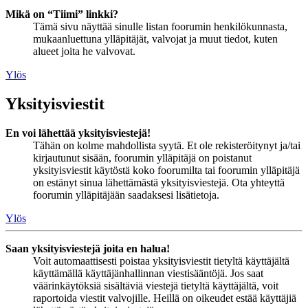
Mikä on “Tiimi” linkki?
Tämä sivu näyttää sinulle listan foorumin henkilökunnasta,
mukaanluettuna ylläpitäjät, valvojat ja muut tiedot, kuten
alueet joita he valvovat.
Ylös
Yksityisviestit
En voi lähettää yksityisviestejä!
Tähän on kolme mahdollista syytä. Et ole rekisteröitynyt ja/tai
kirjautunut sisään, foorumin ylläpitäjä on poistanut
yksityisviestit käytöstä koko foorumilta tai foorumin ylläpitäjä
on estänyt sinua lähettämästä yksityisviestejä. Ota yhteyttä
foorumin ylläpitäjään saadaksesi lisätietoja.
Ylös
Saan yksityisviestejä joita en halua!
Voit automaattisesti poistaa yksityisviestit tietyltä käyttäjältä
käyttämällä käyttäjänhallinnan viestisääntöjä. Jos saat
väärinkäytöksiä sisältäviä viestejä tietyltä käyttäjältä, voit
raportoida viestit valvojille. Heillä on oikeudet estää käyttäjiä