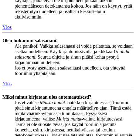
käyttäjiä, jotka eivät ole kirjoittaneet pitkään aikaan
pienentääkseen tietokantansa kokoa. Jos näin on käynyt, yritä
rekisteröityä uudelleen ja osallistu keskusteluun
aktiivisemmin.
Ylös
Olen hukannut salasanani!
Älä panikoi! Vaikka salasanaasi ei voida palauttaa, se voidaan
asettaa uudelleen. Käy kirjautumissivulla ja klikkaa
Unohdin
salasanani
. Seuraa ohjeita ja sinun pitäisi kohta pystyä
kirjautumaan uudelleen.
Jos et pysty asettamaan salasanaasi uudelleen, ota yhteyttä
foorumin ylläpitäjään.
Ylös
Miksi minut kirjataan ulos automaattisesti?
Jos et valitse
Muista minut
-laatikkoa kirjautuessasi, foorumi
pitää sinut kirjautuneena ennalta määritellyn ajan. Tämä estää
muita väärinkäyttämästä tunnuksiasi. Pysyäksesi
kirjautuneena, valitse
Muista minut
-valinta kirjautuessasi.
Tämä ei ole suositeltavaa, jos käytät foorumia jaetulta
koneelta, esim. kirjastossa, nettikahvilassa tai koulun
tietokoneluokassa. Jos et näe tätä valintaa, foorumin ylläpitäjä