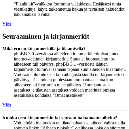
“Pikalinkit”-valikkoa foorumin ylälaidassa. Etsiäksesi omia
viestiketjuja, käytä tarkennettua hakua ja täytä sen hakuehdot
haluamallasi tavalla.
Ylös
Seuraaminen ja kirjanmerkit
Mikä ero on kirjanmerkillä ja tilaamisella?
phpBB 3.0 -versiossa aiheiden kirjanmerkit toimivat kuten
internet-selaimen kirjanmerkit. Sinua ei huomautettu jos
aiheeseen tuli päivitys. phpBB 3.1 -versiosta lähtien
kirjanmerkit toimivat samaan tapaan kuin aiheiden tilaaminen.
Voit saada ilmoituksen kun aihe josta sinulla on kirjanmerkki
päivittyy. Tilaaminen puolestaan huomauttaa sinua kun
aiheeseen tai foorumiin tulee päivitys. Huomautusten
asetukset ja tilausten asetukset voidaan määrittää omissa
asetuksissa kohdassa “Omat asetukset”.
Ylös
Kuinka teen kirjanmerkin tai seuraan haluamaani aihetta?
Voit tehdä kirjanmekin tai tilata haluamasi aiheen valitsemalla
sopivan linkin “Aiheen työkalut” -valikossa, joka on sijoitettu