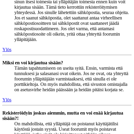
sinun itsesi toimesta tai ylläpitäjän toimesta ennen kuin voit
kirjautua sisään. Tämä tieto kerrottiin rekisteröitymisen
yhteydessä. Jos sinulle lähetettiin sähköpostia, seuraa ohjeita.
Jos et saanut sähköpostia, olet saattanut antaa virheellisen
sähköpostiosoitteen tai sähköpostit ovat saattaneet jäädä
roskapostisuodattimeen. Jos olet varma, että antamasi
sähköpostiosoite oli oikein, yritä ottaa yhteyttä foorumin
ylläpitäjään.
Ylös
Miksi en voi kirjautua sisään?
Tämän tapahtumiseen on useita syitä. Ensin, varmista että
tunnuksesi ja salasanasi ovat oikein. Jos ne ovat, ota yhteyttä
foorumin ylläpitäjään varmistaaksesi, että sinulla ei ole
porttikieltoja. On myös mahdollista, että sivuston omistajalla
on asetusvirhe heidän päässään ja heidän pitäisi korjata se.
Ylös
Rekisteröidyin joskus aiemmin, mutta en voi enää kirjautua
sisään?!
On mahdollista, että ylläpitäjä on poistanut käyttäjätilisi
käytöstä jostain syystä. Useat foorumit myös poistavat