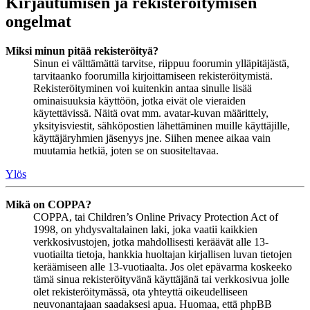
Kirjautumisen ja rekisteröitymisen
ongelmat
Miksi minun pitää rekisteröityä?
Sinun ei välttämättä tarvitse, riippuu foorumin ylläpitäjästä,
tarvitaanko foorumilla kirjoittamiseen rekisteröitymistä.
Rekisteröityminen voi kuitenkin antaa sinulle lisää
ominaisuuksia käyttöön, jotka eivät ole vieraiden
käytettävissä. Näitä ovat mm. avatar-kuvan määrittely,
yksityisviestit, sähköpostien lähettäminen muille käyttäjille,
käyttäjäryhmien jäsenyys jne. Siihen menee aikaa vain
muutamia hetkiä, joten se on suositeltavaa.
Ylös
Mikä on COPPA?
COPPA, tai Children’s Online Privacy Protection Act of
1998, on yhdysvaltalainen laki, joka vaatii kaikkien
verkkosivustojen, jotka mahdollisesti keräävät alle 13-
vuotiailta tietoja, hankkia huoltajan kirjallisen luvan tietojen
keräämiseen alle 13-vuotiaalta. Jos olet epävarma koskeeko
tämä sinua rekisteröityvänä käyttäjänä tai verkkosivua jolle
olet rekisteröitymässä, ota yhteyttä oikeudelliseen
neuvonantajaan saadaksesi apua. Huomaa, että phpBB