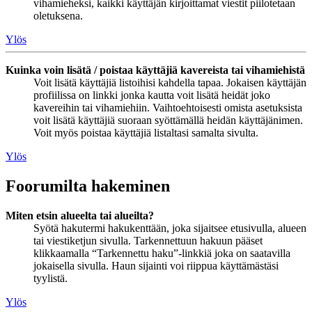
vihamieheksi, kaikki käyttäjän kirjoittamat viestit piilotetaan
oletuksena.
Ylös
Kuinka voin lisätä / poistaa käyttäjiä kavereista tai vihamiehistä
Voit lisätä käyttäjiä listoihisi kahdella tapaa. Jokaisen käyttäjän
profiilissa on linkki jonka kautta voit lisätä heidät joko
kavereihin tai vihamiehiin. Vaihtoehtoisesti omista asetuksista
voit lisätä käyttäjiä suoraan syöttämällä heidän käyttäjänimen.
Voit myös poistaa käyttäjiä listaltasi samalta sivulta.
Ylös
Foorumilta hakeminen
Miten etsin alueelta tai alueilta?
Syötä hakutermi hakukenttään, joka sijaitsee etusivulla, alueen
tai viestiketjun sivulla. Tarkennettuun hakuun pääset
klikkaamalla “Tarkennettu haku”-linkkiä joka on saatavilla
jokaisella sivulla. Haun sijainti voi riippua käyttämästäsi
tyylistä.
Ylös