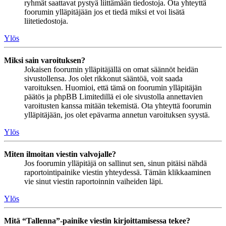
ryhmät saattavat pystyä liittämään tiedostoja. Ota yhteyttä
foorumin ylläpitäjään jos et tiedä miksi et voi lisätä
liitetiedostoja.
Ylös
Miksi sain varoituksen?
Jokaisen foorumin ylläpitäjällä on omat säännöt heidän
sivustollensa. Jos olet rikkonut sääntöä, voit saada
varoituksen. Huomioi, että tämä on foorumin ylläpitäjän
päätös ja phpBB Limitedillä ei ole sivustolla annettavien
varoitusten kanssa mitään tekemistä. Ota yhteyttä foorumin
ylläpitäjään, jos olet epävarma annetun varoituksen syystä.
Ylös
Miten ilmoitan viestin valvojalle?
Jos foorumin ylläpitäjä on sallinut sen, sinun pitäisi nähdä
raportointipainike viestin yhteydessä. Tämän klikkaaminen
vie sinut viestin raportoinnin vaiheiden läpi.
Ylös
Mitä “Tallenna”-painike viestin kirjoittamisessa tekee?