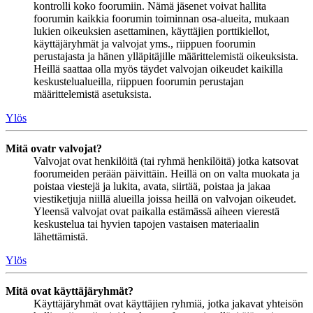
kontrolli koko foorumiin. Nämä jäsenet voivat hallita
foorumin kaikkia foorumin toiminnan osa-alueita, mukaan
lukien oikeuksien asettaminen, käyttäjien porttikiellot,
käyttäjäryhmät ja valvojat yms., riippuen foorumin
perustajasta ja hänen ylläpitäjille määrittelemistä oikeuksista.
Heillä saattaa olla myös täydet valvojan oikeudet kaikilla
keskustelualueilla, riippuen foorumin perustajan
määrittelemistä asetuksista.
Ylös
Mitä ovatr valvojat?
Valvojat ovat henkilöitä (tai ryhmä henkilöitä) jotka katsovat
foorumeiden perään päivittäin. Heillä on on valta muokata ja
poistaa viestejä ja lukita, avata, siirtää, poistaa ja jakaa
viestiketjuja niillä alueilla joissa heillä on valvojan oikeudet.
Yleensä valvojat ovat paikalla estämässä aiheen vierestä
keskustelua tai hyvien tapojen vastaisen materiaalin
lähettämistä.
Ylös
Mitä ovat käyttäjäryhmät?
Käyttäjäryhmät ovat käyttäjien ryhmiä, jotka jakavat yhteisön