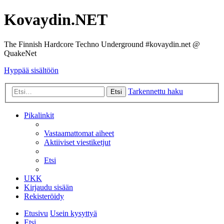
Kovaydin.NET
The Finnish Hardcore Techno Underground #kovaydin.net @
QuakeNet
Hyppää sisältöön
Tarkennettu haku
Etsi
Pikalinkit
Vastaamattomat aiheet
Aktiiviset viestiketjut
Etsi
UKK
Kirjaudu sisään
Rekisteröidy
Etusivu
Usein kysyttyä
Etsi