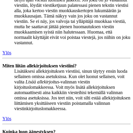
viestiin, löydät viestiketjuun palatessasi pienen tekstin viestisi
alla, joka kertoo viestin muokkauskertojen lukumäärän ja
muokkausajan. Tämä näkyy vain jos joku on vastannut
viestiin. Se ei näy, jos valvoja tai ylläpitäjä muokkaa viestiä,
mutta he saattavat jättää pienen huomautuksen viestin
muokkaamisen syistä niin halutessaan. Huomaa, että
normaalit käyttäjät eivät voi poistaa viestejä, jos niihin on joku
vastannut.
Ylös
Miten liitän allekirjoituksen viestiini?
Lisätäksesi allekirjoituksen viestiisi, sinun täytyy ensin luoda
sellainen omissa asetuksissa. Kun olet luonut sellaisen, voit
valita
Lisää allekirjoitus
-valinnan viestin
kirjoituslomakkeessa. Voit myös lisätä allekirjoituksen
automaattisesti aina kaikkiin viesteihisi tekemällä valinnan
omissa asetuksissa. Jos teet niin, voit silti estää allekirjoituksen
liittämisen yksittäiseen viestiin poistamalla valinnan
viestinkirjoituslomakkeessa.
Ylös
Kuinka luon äänestyksen?