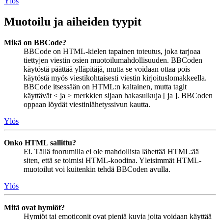
Ylös
Muotoilu ja aiheiden tyypit
Mikä on BBCode?
BBCode on HTML-kielen tapainen toteutus, joka tarjoaa
tiettyjen viestin osien muotoilumahdollisuuden. BBCoden
käytöstä päättää ylläpitäjä, mutta se voidaan ottaa pois
käytöstä myös viestikohtaisesti viestin kirjoituslomakkeella.
BBCode itsessään on HTML:n kaltainen, mutta tagit
käyttävät < ja > merkkien sijaan hakasulkuja [ ja ]. BBCoden
oppaan löydät viestinlähetyssivun kautta.
Ylös
Onko HTML sallittu?
Ei. Tällä foorumilla ei ole mahdollista lähettää HTML:ää
siten, että se toimisi HTML-koodina. Yleisimmät HTML-
muotoilut voi kuitenkin tehdä BBCoden avulla.
Ylös
Mitä ovat hymiöt?
Hymiöt tai emoticonit ovat pieniä kuvia joita voidaan käyttää