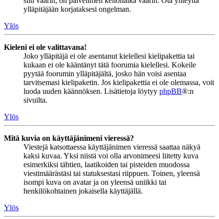
silti väärin, on palvelimen kellonaika väärin. Ota yhteyttä
ylläpitäjään korjataksesi ongelman.
Ylös
Kieleni ei ole valittavana!
Joko ylläpitäjä ei ole asentanut kielellesi kielipakettia tai
kukaan ei ole kääntänyt tätä foorumia kielellesi. Kokeile
pyytää foorumin ylläpitäjältä, josko hän voisi asentaa
tarvitsemasi kielipaketin. Jos kielipakettia ei ole olemassa, voit
luoda uuden käännöksen. Lisätietoja löytyy
phpBB
®:n
sivuilta.
Ylös
Mitä kuvia on käyttäjänimeni vieressä?
Viestejä katsottaessa käyttäjänimen vieressä saattaa näkyä
kaksi kuvaa. Yksi niistä voi olla arvonimeesi liitetty kuva
esimerkiksi tähtien, laatikoiden tai pisteiden muodossa
viestimäärästäsi tai statuksestasi riippuen. Toinen, yleensä
isompi kuva on avatar ja on yleensä uniikki tai
henkilökohtainen jokaisella käyttäjällä.
Ylös