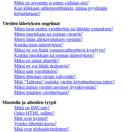
Mikä on arvonimi ja miten vaihdan sen?
Kun klikkaan sähköpostilinkkiä, minua pyydetään
kirjautumaan?
Viestien lähetyksen ongelmat
Miten luon uuden viestiketjun tai lähetän vastauksen?
Miten muokkaan tai poistan viestejä?
Miten liitän allekirjoituksen viestiini?
Kuinka luon äänestyksen?
Miksi en voi lisätä vastausvaihtoehtoja kyselyyn?
Kuinka muokkaan tai poistan äänestyksen?
Miksi en pääse alueelle?
Miksi en voi liittää tiedostoja?
Miksi sain varoituksen?
Miten ilmoitan viestin valvojalle?
Mitä “Tallenna”-painike viestin kirjoittamisessa tekee?
Miksi minun viestini tarvitsee hyväksynnän?
Miten tönäisen viestiketjuani?
Muotoilu ja aiheiden tyypit
Mikä on BBCode?
Onko HTML sallittu?
Mitä ovat hymiöt?
Voinko lähettää kuvia?
Mitä ovat globaalit tiedotteet?