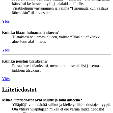
kätevästi keskustelun ylä- ja alalaidan lähelle.
Viestiketjuun vastaaminen ja valinta “Huomauta kun vastaus
lähetetään” tilaa viestiketjun.
Ylös
Kuinka tilaan haluamani alueen?
Tilataksesi haluamasi alueen, valitse “Tilaa alue” -linkki,
aluesivun alalaidassa.
Ylös
Kuinka poistan tilaukseni?
Poistaaksesi tilauksiasi, mene omiin asetuksiisi ja seuraa
linkkejä tilauksiisi.
Ylös
Liitetiedostot
Mitkä liitetiedostot ovat sallittuja tällä alueella?
Ylläpitäjä voi määrätä sallitut ja kielletyt liitetiedostojen tyypit.
Ota yhteys ylläpitäjään mikäli et ole varma mitkä tiedostot