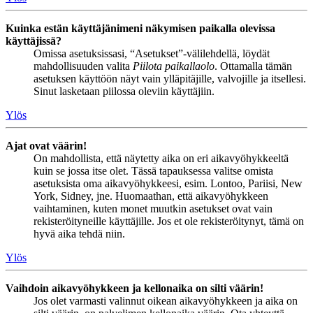
Kuinka estän käyttäjänimeni näkymisen paikalla olevissa
käyttäjissä?
Omissa asetuksissasi, “Asetukset”-välilehdellä, löydät
mahdollisuuden valita
Piilota paikallaolo
. Ottamalla tämän
asetuksen käyttöön näyt vain ylläpitäjille, valvojille ja itsellesi.
Sinut lasketaan piilossa oleviin käyttäjiin.
Ylös
Ajat ovat väärin!
On mahdollista, että näytetty aika on eri aikavyöhykkeeltä
kuin se jossa itse olet. Tässä tapauksessa valitse omista
asetuksista oma aikavyöhykkeesi, esim. Lontoo, Pariisi, New
York, Sidney, jne. Huomaathan, että aikavyöhykkeen
vaihtaminen, kuten monet muutkin asetukset ovat vain
rekisteröityneille käyttäjille. Jos et ole rekisteröitynyt, tämä on
hyvä aika tehdä niin.
Ylös
Vaihdoin aikavyöhykkeen ja kellonaika on silti väärin!
Jos olet varmasti valinnut oikean aikavyöhykkeen ja aika on