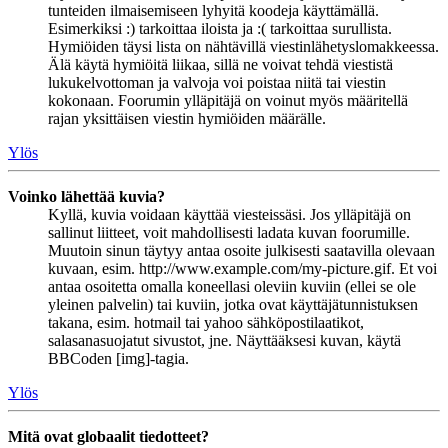
tunteiden ilmaisemiseen lyhyitä koodeja käyttämällä.
Esimerkiksi :) tarkoittaa iloista ja :( tarkoittaa surullista.
Hymiöiden täysi lista on nähtävillä viestinlähetyslomakkeessa.
Älä käytä hymiöitä liikaa, sillä ne voivat tehdä viestistä
lukukelvottoman ja valvoja voi poistaa niitä tai viestin
kokonaan. Foorumin ylläpitäjä on voinut myös määritellä
rajan yksittäisen viestin hymiöiden määrälle.
Ylös
Voinko lähettää kuvia?
Kyllä, kuvia voidaan käyttää viesteissäsi. Jos ylläpitäjä on
sallinut liitteet, voit mahdollisesti ladata kuvan foorumille.
Muutoin sinun täytyy antaa osoite julkisesti saatavilla olevaan
kuvaan, esim. http://www.example.com/my-picture.gif. Et voi
antaa osoitetta omalla koneellasi oleviin kuviin (ellei se ole
yleinen palvelin) tai kuviin, jotka ovat käyttäjätunnistuksen
takana, esim. hotmail tai yahoo sähköpostilaatikot,
salasanasuojatut sivustot, jne. Näyttääksesi kuvan, käytä
BBCoden [img]-tagia.
Ylös
Mitä ovat globaalit tiedotteet?