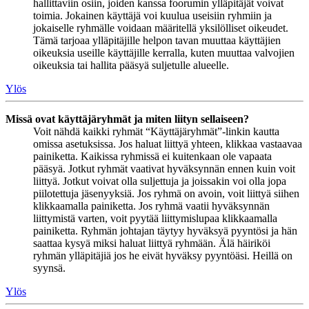
hallittaviin osiin, joiden kanssa foorumin ylläpitäjät voivat
toimia. Jokainen käyttäjä voi kuulua useisiin ryhmiin ja
jokaiselle ryhmälle voidaan määritellä yksilölliset oikeudet.
Tämä tarjoaa ylläpitäjille helpon tavan muuttaa käyttäjien
oikeuksia useille käyttäjille kerralla, kuten muuttaa valvojien
oikeuksia tai hallita pääsyä suljetulle alueelle.
Ylös
Missä ovat käyttäjäryhmät ja miten liityn sellaiseen?
Voit nähdä kaikki ryhmät “Käyttäjäryhmät”-linkin kautta
omissa asetuksissa. Jos haluat liittyä yhteen, klikkaa vastaavaa
painiketta. Kaikissa ryhmissä ei kuitenkaan ole vapaata
pääsyä. Jotkut ryhmät vaativat hyväksynnän ennen kuin voit
liittyä. Jotkut voivat olla suljettuja ja joissakin voi olla jopa
piilotettuja jäsenyyksiä. Jos ryhmä on avoin, voit liittyä siihen
klikkaamalla painiketta. Jos ryhmä vaatii hyväksynnän
liittymistä varten, voit pyytää liittymislupaa klikkaamalla
painiketta. Ryhmän johtajan täytyy hyväksyä pyyntösi ja hän
saattaa kysyä miksi haluat liittyä ryhmään. Älä häiriköi
ryhmän ylläpitäjiä jos he eivät hyväksy pyyntöäsi. Heillä on
syynsä.
Ylös