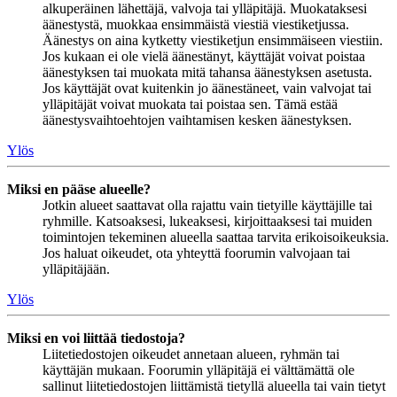
alkuperäinen lähettäjä, valvoja tai ylläpitäjä. Muokataksesi
äänestystä, muokkaa ensimmäistä viestiä viestiketjussa.
Äänestys on aina kytketty viestiketjun ensimmäiseen viestiin.
Jos kukaan ei ole vielä äänestänyt, käyttäjät voivat poistaa
äänestyksen tai muokata mitä tahansa äänestyksen asetusta.
Jos käyttäjät ovat kuitenkin jo äänestäneet, vain valvojat tai
ylläpitäjät voivat muokata tai poistaa sen. Tämä estää
äänestysvaihtoehtojen vaihtamisen kesken äänestyksen.
Ylös
Miksi en pääse alueelle?
Jotkin alueet saattavat olla rajattu vain tietyille käyttäjille tai
ryhmille. Katsoaksesi, lukeaksesi, kirjoittaaksesi tai muiden
toimintojen tekeminen alueella saattaa tarvita erikoisoikeuksia.
Jos haluat oikeudet, ota yhteyttä foorumin valvojaan tai
ylläpitäjään.
Ylös
Miksi en voi liittää tiedostoja?
Liitetiedostojen oikeudet annetaan alueen, ryhmän tai
käyttäjän mukaan. Foorumin ylläpitäjä ei välttämättä ole
sallinut liitetiedostojen liittämistä tietyllä alueella tai vain tietyt