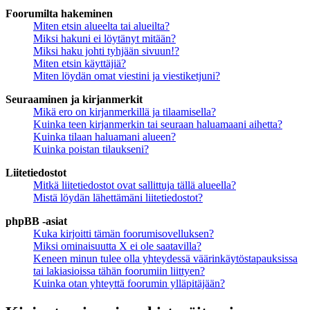
Foorumilta hakeminen
Miten etsin alueelta tai alueilta?
Miksi hakuni ei löytänyt mitään?
Miksi haku johti tyhjään sivuun!?
Miten etsin käyttäjiä?
Miten löydän omat viestini ja viestiketjuni?
Seuraaminen ja kirjanmerkit
Mikä ero on kirjanmerkillä ja tilaamisella?
Kuinka teen kirjanmerkin tai seuraan haluamaani aihetta?
Kuinka tilaan haluamani alueen?
Kuinka poistan tilaukseni?
Liitetiedostot
Mitkä liitetiedostot ovat sallittuja tällä alueella?
Mistä löydän lähettämäni liitetiedostot?
phpBB -asiat
Kuka kirjoitti tämän foorumisovelluksen?
Miksi ominaisuutta X ei ole saatavilla?
Keneen minun tulee olla yhteydessä väärinkäytöstapauksissa
tai lakiasioissa tähän foorumiin liittyen?
Kuinka otan yhteyttä foorumin ylläpitäjään?