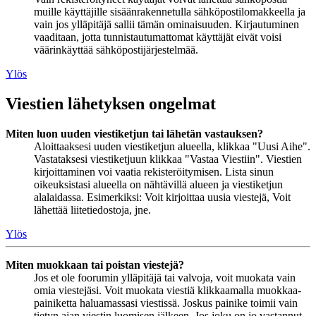
muille käyttäjille sisäänrakennetulla sähköpostilomakkeella ja
vain jos ylläpitäjä sallii tämän ominaisuuden. Kirjautuminen
vaaditaan, jotta tunnistautumattomat käyttäjät eivät voisi
väärinkäyttää sähköpostijärjestelmää.
Ylös
Viestien lähetyksen ongelmat
Miten luon uuden viestiketjun tai lähetän vastauksen?
Aloittaaksesi uuden viestiketjun alueella, klikkaa "Uusi Aihe".
Vastataksesi viestiketjuun klikkaa "Vastaa Viestiin". Viestien
kirjoittaminen voi vaatia rekisteröitymisen. Lista sinun
oikeuksistasi alueella on nähtävillä alueen ja viestiketjun
alalaidassa. Esimerkiksi: Voit kirjoittaa uusia viestejä, Voit
lähettää liitetiedostoja, jne.
Ylös
Miten muokkaan tai poistan viestejä?
Jos et ole foorumin ylläpitäjä tai valvoja, voit muokata vain
omia viestejäsi. Voit muokata viestiä klikkaamalla muokkaa-
painiketta haluamassasi viestissä. Joskus painike toimii vain
tietyn ajan viestin luomisen jälkeen. Jos joku on jo vastannut