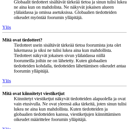
Globaalit tiedotteet sisältävät tärkeää tietoa ja sinun tulisi lukea
ne aina kun on mahdolista. Ne näkyvät jokaisen alueen
ylälaidassa ja omissa asetuksissa. Globaalien tiedotteiden
oikeudet myöntää foorumin ylläpitäjä.
Ylös
Mitä ovat tiedotteet?
Tiedotteet usein sisältävät tärkeää tietoa foorumista jota olet
lukemassa ja siksi ne tulisi lukea aina kun mahdollista.
Tiedotteet näkyvät jokaisen sivun ylälaidassa niillä
foorumeilla joihin ne on lähetetty. Kuten globaalien
tiedotteiden kohdalla, tiedotteiden lähettämisen oikeudet antaa
foorumin ylläpitäjä.
Ylös
Mitä ovat kiinnitetyt viestiketjut
Kiinnitetyt viestiketjut näkyvät tiedotteiden alapuolella ja ovat
vain etusivulla. Ne ovat yleensä aika tärkeitä, joten sinun tulisi
lukea ne aina kun mahdollista. Kuten tiedotteiden ja
globaalien tiedotteiden kanssa, viestiketjujen kiinnittämisen
oikeudet määrittelee foorumin ylläpitäjä.