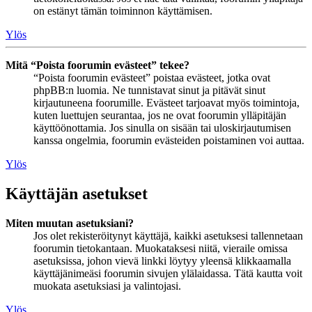
on estänyt tämän toiminnon käyttämisen.
Ylös
Mitä “Poista foorumin evästeet” tekee?
“Poista foorumin evästeet” poistaa evästeet, jotka ovat
phpBB:n luomia. Ne tunnistavat sinut ja pitävät sinut
kirjautuneena foorumille. Evästeet tarjoavat myös toimintoja,
kuten luettujen seurantaa, jos ne ovat foorumin ylläpitäjän
käyttöönottamia. Jos sinulla on sisään tai uloskirjautumisen
kanssa ongelmia, foorumin evästeiden poistaminen voi auttaa.
Ylös
Käyttäjän asetukset
Miten muutan asetuksiani?
Jos olet rekisteröitynyt käyttäjä, kaikki asetuksesi tallennetaan
foorumin tietokantaan. Muokataksesi niitä, vieraile omissa
asetuksissa, johon vievä linkki löytyy yleensä klikkaamalla
käyttäjänimeäsi foorumin sivujen ylälaidassa. Tätä kautta voit
muokata asetuksiasi ja valintojasi.
Ylös