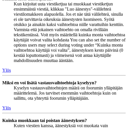
Kun kirjoitat uuta viestiketjua tai muokkaat viestiketjun
ensimmäistä viestiä, klikkaa "Luo äänestys"-välilehteä
viestilomakkeen alapuolella. Jos et näe tätä välilehteä, sinulla
ei ole tarvittavia oikeuksia äänestysten luomiseen. Syötä
otsikko ja ainakin kaksi vaihtoehtoa niille varattuihin kenttiin.
Varmista että jokainen vaihtoehto on omalla rivillään
tekstikentässä. Voit myös määritellä kuinka monta vaihtoehtoa
käyttäjät voivat valita kohdasta You can also set the number of
options users may select during voting under “Kuinka monta
vaihtoehtoa käyttäjä voi valita”, äänestyksen kesto päivinä (0
kestää loputtomasti) ja viimeisenä voit antaa käyttäjille
mahdollisuuden muuttaa ääntään.
Ylös
Miksi en voi lisätä vastausvaihtoehtoja kyselyyn?
Kyselyn vastausvaihtoehtojen määrä on foorumin ylläpitäjän
määrittelemä. Jos tarvitset enemmän vaihtoehtoja kuin on
sallittu, ota yhteyttä foorumin ylläpitäjään.
Ylös
Kuinka muokkaan tai poistan äänestyksen?
Kuten viestien kanssa, äänestyksiä voi muokata vain