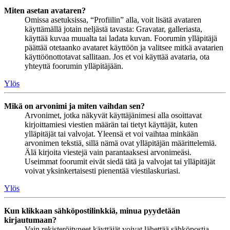
Miten asetan avataren?
Omissa asetuksissa, “Profiilin” alla, voit lisätä avataren
käyttämällä jotain neljästä tavasta: Gravatar, galleriasta,
käyttää kuvaa muualta tai ladata kuvan. Foorumin ylläpitäjä
päättää otetaanko avataret käyttöön ja valitsee mitkä avatarien
käyttöönottotavat sallitaan. Jos et voi käyttää avataria, ota
yhteyttä foorumin ylläpitäjään.
Ylös
Mikä on arvonimi ja miten vaihdan sen?
Arvonimet, jotka näkyvät käyttäjänimesi alla osoittavat
kirjoittamiesi viestien määrän tai tietyt käyttäjät, kuten
ylläpitäjät tai valvojat. Yleensä et voi vaihtaa minkään
arvonimen tekstiä, sillä nämä ovat ylläpitäjän määrittelemiä.
Älä kirjoita viestejä vain parantaaksesi arvonimeäsi.
Useimmat foorumit eivät siedä tätä ja valvojat tai ylläpitäjät
voivat yksinkertaisesti pienentää viestilaskuriasi.
Ylös
Kun klikkaan sähköpostilinkkiä, minua pyydetään
kirjautumaan?
Vain rekisteröityneet käyttäjät voivat lähettää sähköpostia