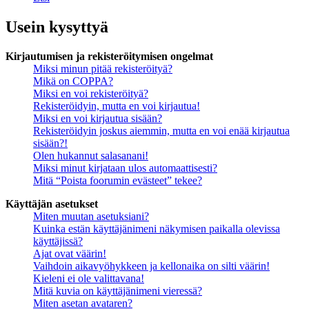
Usein kysyttyä
Kirjautumisen ja rekisteröitymisen ongelmat
Miksi minun pitää rekisteröityä?
Mikä on COPPA?
Miksi en voi rekisteröityä?
Rekisteröidyin, mutta en voi kirjautua!
Miksi en voi kirjautua sisään?
Rekisteröidyin joskus aiemmin, mutta en voi enää kirjautua
sisään?!
Olen hukannut salasanani!
Miksi minut kirjataan ulos automaattisesti?
Mitä “Poista foorumin evästeet” tekee?
Käyttäjän asetukset
Miten muutan asetuksiani?
Kuinka estän käyttäjänimeni näkymisen paikalla olevissa
käyttäjissä?
Ajat ovat väärin!
Vaihdoin aikavyöhykkeen ja kellonaika on silti väärin!
Kieleni ei ole valittavana!
Mitä kuvia on käyttäjänimeni vieressä?
Miten asetan avataren?