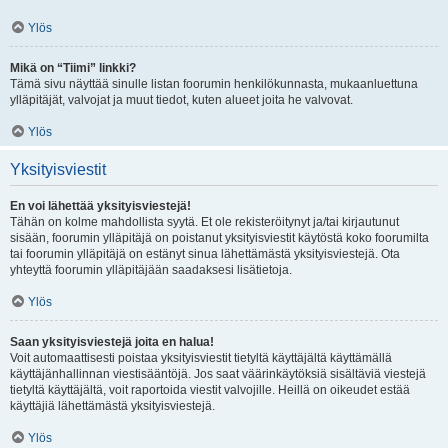
Ylös
Mikä on “Tiimi” linkki?
Tämä sivu näyttää sinulle listan foorumin henkilökunnasta, mukaanluettuna
ylläpitäjät, valvojat ja muut tiedot, kuten alueet joita he valvovat.
Ylös
Yksityisviestit
En voi lähettää yksityisviestejä!
Tähän on kolme mahdollista syytä. Et ole rekisteröitynyt ja/tai kirjautunut
sisään, foorumin ylläpitäjä on poistanut yksityisviestit käytöstä koko foorumilta
tai foorumin ylläpitäjä on estänyt sinua lähettämästä yksityisviestejä. Ota
yhteyttä foorumin ylläpitäjään saadaksesi lisätietoja.
Ylös
Saan yksityisviestejä joita en halua!
Voit automaattisesti poistaa yksityisviestit tietyltä käyttäjältä käyttämällä
käyttäjänhallinnan viestisääntöjä. Jos saat väärinkäytöksiä sisältäviä viestejä
tietyltä käyttäjältä, voit raportoida viestit valvojille. Heillä on oikeudet estää
käyttäjiä lähettämästä yksityisviestejä.
Ylös