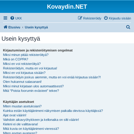
Kovaydin.NET
UKK
Rekisteröidy
Kirjaudu sisään
E
Etusivu
Usein kysyttyä
t
Usein kysyttyä
s
i
Kirjautumisen ja rekisteröitymisen ongelmat
Miksi minun pitää rekisteröityä?
Mikä on COPPA?
Miksi en voi rekisteröityä?
Rekisteröidyin, mutta en voi kirjautua!
Miksi en voi kirjautua sisään?
Rekisteröidyin joskus aiemmin, mutta en voi enää kirjautua sisään?!
Olen hukannut salasanani!
Miksi minut kirjataan ulos automaattisesti?
Mitä “Poista foorumin evästeet” tekee?
Käyttäjän asetukset
Miten muutan asetuksiani?
Kuinka estän käyttäjänimeni näkymisen paikalla olevissa käyttäjissä?
Ajat ovat väärin!
Vaihdoin aikavyöhykkeen ja kellonaika on silti väärin!
Kieleni ei ole valittavana!
Mitä kuvia on käyttäjänimeni vieressä?
Miten asetan avataren?