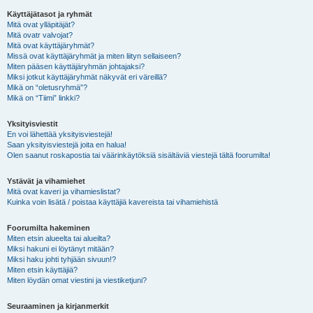
Käyttäjätasot ja ryhmät
Mitä ovat ylläpitäjät?
Mitä ovatr valvojat?
Mitä ovat käyttäjäryhmät?
Missä ovat käyttäjäryhmät ja miten liityn sellaiseen?
Miten pääsen käyttäjäryhmän johtajaksi?
Miksi jotkut käyttäjäryhmät näkyvät eri väreillä?
Mikä on “oletusryhmä”?
Mikä on “Tiimi” linkki?
Yksityisviestit
En voi lähettää yksityisviestejä!
Saan yksityisviestejä joita en halua!
Olen saanut roskapostia tai väärinkäytöksiä sisältäviä viestejä tältä foorumilta!
Ystävät ja vihamiehet
Mitä ovat kaveri ja vihamieslistat?
Kuinka voin lisätä / poistaa käyttäjiä kavereista tai vihamiehistä
Foorumilta hakeminen
Miten etsin alueelta tai alueilta?
Miksi hakuni ei löytänyt mitään?
Miksi haku johti tyhjään sivuun!?
Miten etsin käyttäjiä?
Miten löydän omat viestini ja viestiketjuni?
Seuraaminen ja kirjanmerkit