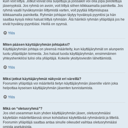
kuin voit liittyä. Jotkut voivat olla suljettuja ja joissakin voi olla jopa piilotettuja
jäsenyyksiä. Jos ryhmä on avoin, voit liittyä siihen klikkaamalla painiketta. Jos
ryhmä vaatii hyväksynnän liittymistä varten, voit pyytää liittymislupaa
klikkaamalla painiketta. Ryhmän johtajan täytyy hyväksyä pyyntösi ja hän
saattaa kysyä miksi haluat liittyä ryhmään. Älä häiriköi ryhmän ylläpitäjiä jos he
eivät hyväksy pyyntöäsi. Heillä on syynsä.
Ylös
Miten pääsen käyttäjäryhmän johtajaksi?
Käyttäjäryhmän johtaja on yleensä määritelty, kun käyttäjäryhmät on alunperin
luotu ylläpitäjän toimesta. Jos haluat luoda käyttäjäryhmän, ensimmäinen
yhteyshenkilösi tulisi olla ylläpitäjä. Kokeile yksityisviestin lähettämistä.
Ylös
Miksi jotkut käyttäjäryhmät näkyvät eri väreillä?
Foorumin ylläpitäjä voi määritellä tietyn käyttäjäryhmän jäsenille värin joka
helpottaa kyseisen käyttäjäryhmän jäsenten tunnistamista.
Ylös
Mikä on “oletusryhmä”?
Jos olet useamman kuin yhden käyttäjäryhmän jäsen, oletusryhmääsi
käytetään määriteltäessä sinun kohdallasi käytettävää ryhmäväriä ja titteliä.
Foorumin ylläpitäjä saattaa antaa sinulle oikeudet vaihtaa oletusryhmääsi
omista asetuksista.