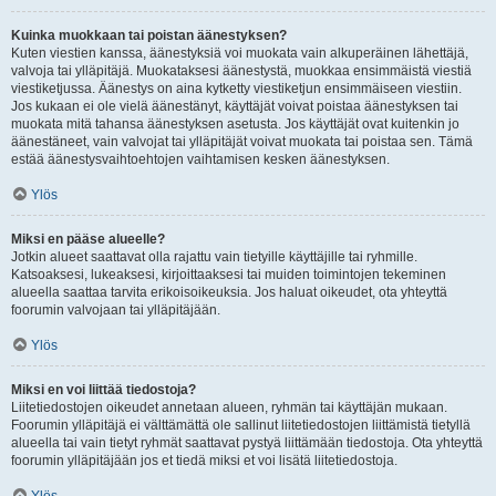
Kuinka muokkaan tai poistan äänestyksen?
Kuten viestien kanssa, äänestyksiä voi muokata vain alkuperäinen lähettäjä,
valvoja tai ylläpitäjä. Muokataksesi äänestystä, muokkaa ensimmäistä viestiä
viestiketjussa. Äänestys on aina kytketty viestiketjun ensimmäiseen viestiin.
Jos kukaan ei ole vielä äänestänyt, käyttäjät voivat poistaa äänestyksen tai
muokata mitä tahansa äänestyksen asetusta. Jos käyttäjät ovat kuitenkin jo
äänestäneet, vain valvojat tai ylläpitäjät voivat muokata tai poistaa sen. Tämä
estää äänestysvaihtoehtojen vaihtamisen kesken äänestyksen.
Ylös
Miksi en pääse alueelle?
Jotkin alueet saattavat olla rajattu vain tietyille käyttäjille tai ryhmille.
Katsoaksesi, lukeaksesi, kirjoittaaksesi tai muiden toimintojen tekeminen
alueella saattaa tarvita erikoisoikeuksia. Jos haluat oikeudet, ota yhteyttä
foorumin valvojaan tai ylläpitäjään.
Ylös
Miksi en voi liittää tiedostoja?
Liitetiedostojen oikeudet annetaan alueen, ryhmän tai käyttäjän mukaan.
Foorumin ylläpitäjä ei välttämättä ole sallinut liitetiedostojen liittämistä tietyllä
alueella tai vain tietyt ryhmät saattavat pystyä liittämään tiedostoja. Ota yhteyttä
foorumin ylläpitäjään jos et tiedä miksi et voi lisätä liitetiedostoja.