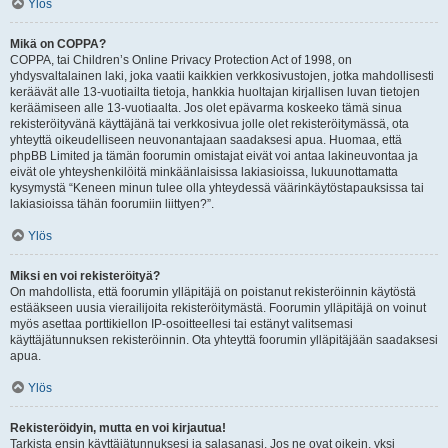
Ylös
Mikä on COPPA?
COPPA, tai Children’s Online Privacy Protection Act of 1998, on
yhdysvaltalainen laki, joka vaatii kaikkien verkkosivustojen, jotka mahdollisesti
keräävät alle 13-vuotiailta tietoja, hankkia huoltajan kirjallisen luvan tietojen
keräämiseen alle 13-vuotiaalta. Jos olet epävarma koskeeko tämä sinua
rekisteröityvänä käyttäjänä tai verkkosivua jolle olet rekisteröitymässä, ota
yhteyttä oikeudelliseen neuvonantajaan saadaksesi apua. Huomaa, että
phpBB Limited ja tämän foorumin omistajat eivät voi antaa lakineuvontaa ja
eivät ole yhteyshenkilöitä minkäänlaisissa lakiasioissa, lukuunottamatta
kysymystä “Keneen minun tulee olla yhteydessä väärinkäytöstapauksissa tai
lakiasioissa tähän foorumiin liittyen?”.
Ylös
Miksi en voi rekisteröityä?
On mahdollista, että foorumin ylläpitäjä on poistanut rekisteröinnin käytöstä
estääkseen uusia vierailijoita rekisteröitymästä. Foorumin ylläpitäjä on voinut
myös asettaa porttikiellon IP-osoitteellesi tai estänyt valitsemasi
käyttäjätunnuksen rekisteröinnin. Ota yhteyttä foorumin ylläpitäjään saadaksesi
apua.
Ylös
Rekisteröidyin, mutta en voi kirjautua!
Tarkista ensin käyttäjätunnuksesi ja salasanasi. Jos ne ovat oikein, yksi