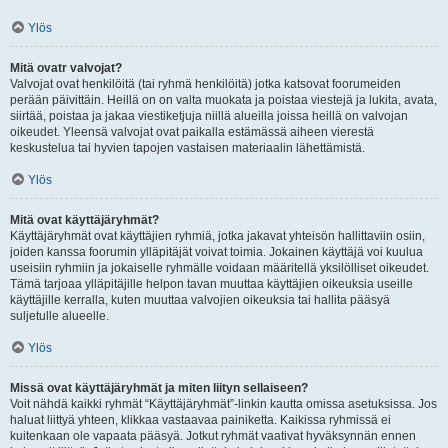
Ylös
Mitä ovatr valvojat?
Valvojat ovat henkilöitä (tai ryhmä henkilöitä) jotka katsovat foorumeiden
perään päivittäin. Heillä on on valta muokata ja poistaa viestejä ja lukita, avata,
siirtää, poistaa ja jakaa viestiketjuja niillä alueilla joissa heillä on valvojan
oikeudet. Yleensä valvojat ovat paikalla estämässä aiheen vierestä
keskustelua tai hyvien tapojen vastaisen materiaalin lähettämistä.
Ylös
Mitä ovat käyttäjäryhmät?
Käyttäjäryhmät ovat käyttäjien ryhmiä, jotka jakavat yhteisön hallittaviin osiin,
joiden kanssa foorumin ylläpitäjät voivat toimia. Jokainen käyttäjä voi kuulua
useisiin ryhmiin ja jokaiselle ryhmälle voidaan määritellä yksilölliset oikeudet.
Tämä tarjoaa ylläpitäjille helpon tavan muuttaa käyttäjien oikeuksia useille
käyttäjille kerralla, kuten muuttaa valvojien oikeuksia tai hallita pääsyä
suljetulle alueelle.
Ylös
Missä ovat käyttäjäryhmät ja miten liityn sellaiseen?
Voit nähdä kaikki ryhmät “Käyttäjäryhmät”-linkin kautta omissa asetuksissa. Jos
haluat liittyä yhteen, klikkaa vastaavaa painiketta. Kaikissa ryhmissä ei
kuitenkaan ole vapaata pääsyä. Jotkut ryhmät vaativat hyväksynnän ennen