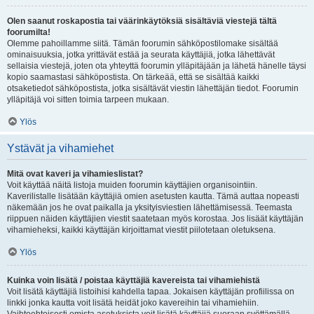
Olen saanut roskapostia tai väärinkäytöksiä sisältäviä viestejä tältä
foorumilta!
Olemme pahoillamme siitä. Tämän foorumin sähköpostilomake sisältää
ominaisuuksia, jotka yrittävät estää ja seurata käyttäjiä, jotka lähettävät
sellaisia viestejä, joten ota yhteyttä foorumin ylläpitäjään ja lähetä hänelle täysi
kopio saamastasi sähköpostista. On tärkeää, että se sisältää kaikki
otsaketiedot sähköpostista, jotka sisältävät viestin lähettäjän tiedot. Foorumin
ylläpitäjä voi sitten toimia tarpeen mukaan.
Ylös
Ystävät ja vihamiehet
Mitä ovat kaveri ja vihamieslistat?
Voit käyttää näitä listoja muiden foorumin käyttäjien organisointiin.
Kaverilistalle lisätään käyttäjiä omien asetusten kautta. Tämä auttaa nopeasti
näkemään jos he ovat paikalla ja yksityisviestien lähettämisessä. Teemasta
riippuen näiden käyttäjien viestit saatetaan myös korostaa. Jos lisäät käyttäjän
vihamieheksi, kaikki käyttäjän kirjoittamat viestit piilotetaan oletuksena.
Ylös
Kuinka voin lisätä / poistaa käyttäjiä kavereista tai vihamiehistä
Voit lisätä käyttäjiä listoihisi kahdella tapaa. Jokaisen käyttäjän profiilissa on
linkki jonka kautta voit lisätä heidät joko kavereihin tai vihamiehiin.