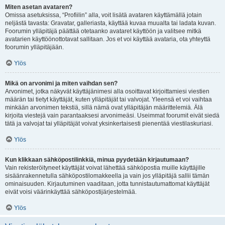
Miten asetan avataren?
Omissa asetuksissa, “Profiilin” alla, voit lisätä avataren käyttämällä jotain
neljästä tavasta: Gravatar, galleriasta, käyttää kuvaa muualta tai ladata kuvan.
Foorumin ylläpitäjä päättää otetaanko avataret käyttöön ja valitsee mitkä
avatarien käyttöönottotavat sallitaan. Jos et voi käyttää avataria, ota yhteyttä
foorumin ylläpitäjään.
Ylös
Mikä on arvonimi ja miten vaihdan sen?
Arvonimet, jotka näkyvät käyttäjänimesi alla osoittavat kirjoittamiesi viestien
määrän tai tietyt käyttäjät, kuten ylläpitäjät tai valvojat. Yleensä et voi vaihtaa
minkään arvonimen tekstiä, sillä nämä ovat ylläpitäjän määrittelemiä. Älä
kirjoita viestejä vain parantaaksesi arvonimeäsi. Useimmat foorumit eivät siedä
tätä ja valvojat tai ylläpitäjät voivat yksinkertaisesti pienentää viestilaskuriasi.
Ylös
Kun klikkaan sähköpostilinkkiä, minua pyydetään kirjautumaan?
Vain rekisteröityneet käyttäjät voivat lähettää sähköpostia muille käyttäjille
sisäänrakennetulla sähköpostilomakkeella ja vain jos ylläpitäjä sallii tämän
ominaisuuden. Kirjautuminen vaaditaan, jotta tunnistautumattomat käyttäjät
eivät voisi väärinkäyttää sähköpostijärjestelmää.
Ylös