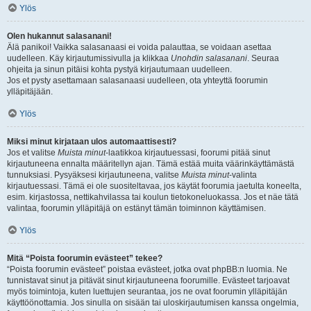
Ylös
Olen hukannut salasanani!
Älä panikoi! Vaikka salasanaasi ei voida palauttaa, se voidaan asettaa
uudelleen. Käy kirjautumissivulla ja klikkaa
Unohdin salasanani
. Seuraa
ohjeita ja sinun pitäisi kohta pystyä kirjautumaan uudelleen.
Jos et pysty asettamaan salasanaasi uudelleen, ota yhteyttä foorumin
ylläpitäjään.
Ylös
Miksi minut kirjataan ulos automaattisesti?
Jos et valitse
Muista minut
-laatikkoa kirjautuessasi, foorumi pitää sinut
kirjautuneena ennalta määritellyn ajan. Tämä estää muita väärinkäyttämästä
tunnuksiasi. Pysyäksesi kirjautuneena, valitse
Muista minut
-valinta
kirjautuessasi. Tämä ei ole suositeltavaa, jos käytät foorumia jaetulta koneelta,
esim. kirjastossa, nettikahvilassa tai koulun tietokoneluokassa. Jos et näe tätä
valintaa, foorumin ylläpitäjä on estänyt tämän toiminnon käyttämisen.
Ylös
Mitä “Poista foorumin evästeet” tekee?
“Poista foorumin evästeet” poistaa evästeet, jotka ovat phpBB:n luomia. Ne
tunnistavat sinut ja pitävät sinut kirjautuneena foorumille. Evästeet tarjoavat
myös toimintoja, kuten luettujen seurantaa, jos ne ovat foorumin ylläpitäjän
käyttöönottamia. Jos sinulla on sisään tai uloskirjautumisen kanssa ongelmia,