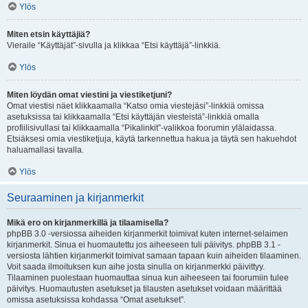
Ylös
Miten etsin käyttäjiä?
Vieraile “Käyttäjät”-sivulla ja klikkaa “Etsi käyttäjä”-linkkiä.
Ylös
Miten löydän omat viestini ja viestiketjuni?
Omat viestisi näet klikkaamalla “Katso omia viestejäsi”-linkkiä omissa
asetuksissa tai klikkaamalla “Etsi käyttäjän viesteistä”-linkkiä omalla
profiilisivullasi tai klikkaamalla “Pikalinkit”-valikkoa foorumin ylälaidassa.
Etsiäksesi omia viestiketjuja, käytä tarkennettua hakua ja täytä sen hakuehdot
haluamallasi tavalla.
Ylös
Seuraaminen ja kirjanmerkit
Mikä ero on kirjanmerkillä ja tilaamisella?
phpBB 3.0 -versiossa aiheiden kirjanmerkit toimivat kuten internet-selaimen
kirjanmerkit. Sinua ei huomautettu jos aiheeseen tuli päivitys. phpBB 3.1 -
versiosta lähtien kirjanmerkit toimivat samaan tapaan kuin aiheiden tilaaminen.
Voit saada ilmoituksen kun aihe josta sinulla on kirjanmerkki päivittyy.
Tilaaminen puolestaan huomauttaa sinua kun aiheeseen tai foorumiin tulee
päivitys. Huomautusten asetukset ja tilausten asetukset voidaan määrittää
omissa asetuksissa kohdassa “Omat asetukset”.