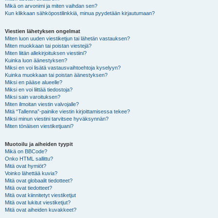
Mikä on arvonimi ja miten vaihdan sen?
Kun klikkaan sähköpostilinkkiä, minua pyydetään kirjautumaan?
Viestien lähetyksen ongelmat
Miten luon uuden viestiketjun tai lähetän vastauksen?
Miten muokkaan tai poistan viestejä?
Miten liitän allekirjoituksen viestiini?
Kuinka luon äänestyksen?
Miksi en voi lisätä vastausvaihtoehtoja kyselyyn?
Kuinka muokkaan tai poistan äänestyksen?
Miksi en pääse alueelle?
Miksi en voi liittää tiedostoja?
Miksi sain varoituksen?
Miten ilmoitan viestin valvojalle?
Mitä “Tallenna”-painike viestin kirjoittamisessa tekee?
Miksi minun viestini tarvitsee hyväksynnän?
Miten tönäisen viestiketjuani?
Muotoilu ja aiheiden tyypit
Mikä on BBCode?
Onko HTML sallittu?
Mitä ovat hymiöt?
Voinko lähettää kuvia?
Mitä ovat globaalit tiedotteet?
Mitä ovat tiedotteet?
Mitä ovat kiinnitetyt viestiketjut
Mitä ovat lukitut viestiketjut?
Mitä ovat aiheiden kuvakkeet?