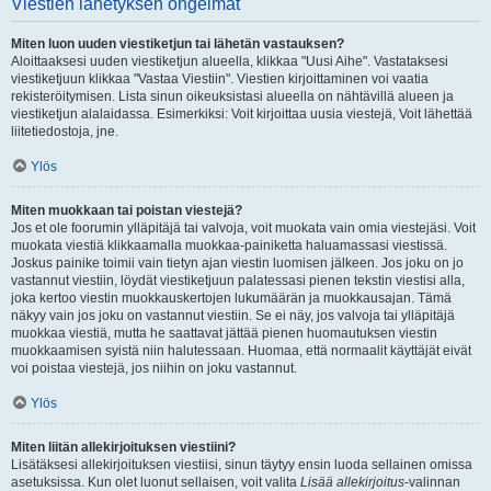
Viestien lähetyksen ongelmat
Miten luon uuden viestiketjun tai lähetän vastauksen?
Aloittaaksesi uuden viestiketjun alueella, klikkaa "Uusi Aihe". Vastataksesi
viestiketjuun klikkaa "Vastaa Viestiin". Viestien kirjoittaminen voi vaatia
rekisteröitymisen. Lista sinun oikeuksistasi alueella on nähtävillä alueen ja
viestiketjun alalaidassa. Esimerkiksi: Voit kirjoittaa uusia viestejä, Voit lähettää
liitetiedostoja, jne.
Ylös
Miten muokkaan tai poistan viestejä?
Jos et ole foorumin ylläpitäjä tai valvoja, voit muokata vain omia viestejäsi. Voit
muokata viestiä klikkaamalla muokkaa-painiketta haluamassasi viestissä.
Joskus painike toimii vain tietyn ajan viestin luomisen jälkeen. Jos joku on jo
vastannut viestiin, löydät viestiketjuun palatessasi pienen tekstin viestisi alla,
joka kertoo viestin muokkauskertojen lukumäärän ja muokkausajan. Tämä
näkyy vain jos joku on vastannut viestiin. Se ei näy, jos valvoja tai ylläpitäjä
muokkaa viestiä, mutta he saattavat jättää pienen huomautuksen viestin
muokkaamisen syistä niin halutessaan. Huomaa, että normaalit käyttäjät eivät
voi poistaa viestejä, jos niihin on joku vastannut.
Ylös
Miten liitän allekirjoituksen viestiini?
Lisätäksesi allekirjoituksen viestiisi, sinun täytyy ensin luoda sellainen omissa
asetuksissa. Kun olet luonut sellaisen, voit valita
Lisää allekirjoitus
-valinnan