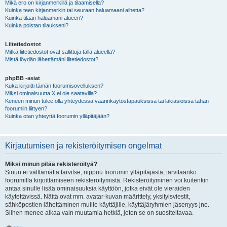
Mikä ero on kirjanmerkillä ja tilaamisella?
Kuinka teen kirjanmerkin tai seuraan haluamaani aihetta?
Kuinka tilaan haluamani alueen?
Kuinka poistan tilaukseni?
Liitetiedostot
Mitkä liitetiedostot ovat sallittuja tällä alueella?
Mistä löydän lähettämäni liitetiedostot?
phpBB -asiat
Kuka kirjoitti tämän foorumisovelluksen?
Miksi ominaisuutta X ei ole saatavilla?
Keneen minun tulee olla yhteydessä väärinkäytöstapauksissa tai lakiasioissa tähän
foorumiin liittyen?
Kuinka otan yhteyttä foorumin ylläpitäjään?
Kirjautumisen ja rekisteröitymisen ongelmat
Miksi minun pitää rekisteröityä?
Sinun ei välttämättä tarvitse, riippuu foorumin ylläpitäjästä, tarvitaanko
foorumilla kirjoittamiseen rekisteröitymistä. Rekisteröityminen voi kuitenkin
antaa sinulle lisää ominaisuuksia käyttöön, jotka eivät ole vieraiden
käytettävissä. Näitä ovat mm. avatar-kuvan määrittely, yksityisviestit,
sähköpostien lähettäminen muille käyttäjille, käyttäjäryhmien jäsenyys jne.
Siihen menee aikaa vain muutamia hetkiä, joten se on suositeltavaa.