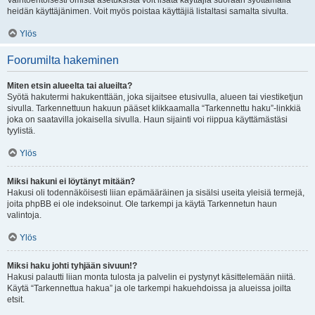
Vaihtoehtoisesti omista asetuksista voit lisätä käyttäjiä suoraan syöttämällä
heidän käyttäjänimen. Voit myös poistaa käyttäjiä listaltasi samalta sivulta.
Ylös
Foorumilta hakeminen
Miten etsin alueelta tai alueilta?
Syötä hakutermi hakukenttään, joka sijaitsee etusivulla, alueen tai viestiketjun
sivulla. Tarkennettuun hakuun pääset klikkaamalla “Tarkennettu haku”-linkkiä
joka on saatavilla jokaisella sivulla. Haun sijainti voi riippua käyttämästäsi
tyylistä.
Ylös
Miksi hakuni ei löytänyt mitään?
Hakusi oli todennäköisesti liian epämääräinen ja sisälsi useita yleisiä termejä,
joita phpBB ei ole indeksoinut. Ole tarkempi ja käytä Tarkennetun haun
valintoja.
Ylös
Miksi haku johti tyhjään sivuun!?
Hakusi palautti liian monta tulosta ja palvelin ei pystynyt käsittelemään niitä.
Käytä “Tarkennettua hakua” ja ole tarkempi hakuehdoissa ja alueissa joilta
etsit.