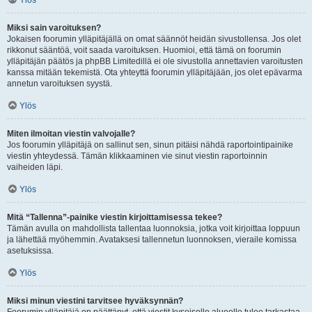
Ylös
Miksi sain varoituksen?
Jokaisen foorumin ylläpitäjällä on omat säännöt heidän sivustollensa. Jos olet
rikkonut sääntöä, voit saada varoituksen. Huomioi, että tämä on foorumin
ylläpitäjän päätös ja phpBB Limitedillä ei ole sivustolla annettavien varoitusten
kanssa mitään tekemistä. Ota yhteyttä foorumin ylläpitäjään, jos olet epävarma
annetun varoituksen syystä.
Ylös
Miten ilmoitan viestin valvojalle?
Jos foorumin ylläpitäjä on sallinut sen, sinun pitäisi nähdä raportointipainike
viestin yhteydessä. Tämän klikkaaminen vie sinut viestin raportoinnin
vaiheiden läpi.
Ylös
Mitä “Tallenna”-painike viestin kirjoittamisessa tekee?
Tämän avulla on mahdollista tallentaa luonnoksia, jotka voit kirjoittaa loppuun
ja lähettää myöhemmin. Avataksesi tallennetun luonnoksen, vieraile komissa
asetuksissa.
Ylös
Miksi minun viestini tarvitsee hyväksynnän?