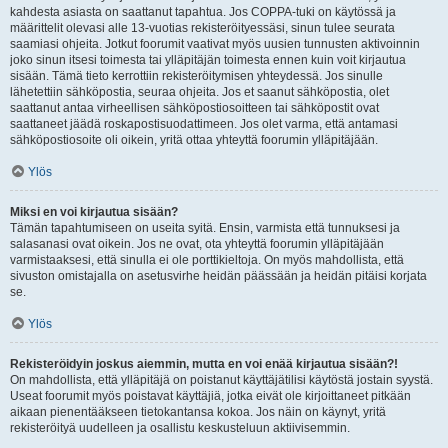
kahdesta asiasta on saattanut tapahtua. Jos COPPA-tuki on käytössä ja
määrittelit olevasi alle 13-vuotias rekisteröityessäsi, sinun tulee seurata
saamiasi ohjeita. Jotkut foorumit vaativat myös uusien tunnusten aktivoinnin
joko sinun itsesi toimesta tai ylläpitäjän toimesta ennen kuin voit kirjautua
sisään. Tämä tieto kerrottiin rekisteröitymisen yhteydessä. Jos sinulle
lähetettiin sähköpostia, seuraa ohjeita. Jos et saanut sähköpostia, olet
saattanut antaa virheellisen sähköpostiosoitteen tai sähköpostit ovat
saattaneet jäädä roskapostisuodattimeen. Jos olet varma, että antamasi
sähköpostiosoite oli oikein, yritä ottaa yhteyttä foorumin ylläpitäjään.
Ylös
Miksi en voi kirjautua sisään?
Tämän tapahtumiseen on useita syitä. Ensin, varmista että tunnuksesi ja
salasanasi ovat oikein. Jos ne ovat, ota yhteyttä foorumin ylläpitäjään
varmistaaksesi, että sinulla ei ole porttikieltoja. On myös mahdollista, että
sivuston omistajalla on asetusvirhe heidän päässään ja heidän pitäisi korjata
se.
Ylös
Rekisteröidyin joskus aiemmin, mutta en voi enää kirjautua sisään?!
On mahdollista, että ylläpitäjä on poistanut käyttäjätilisi käytöstä jostain syystä.
Useat foorumit myös poistavat käyttäjiä, jotka eivät ole kirjoittaneet pitkään
aikaan pienentääkseen tietokantansa kokoa. Jos näin on käynyt, yritä
rekisteröityä uudelleen ja osallistu keskusteluun aktiivisemmin.