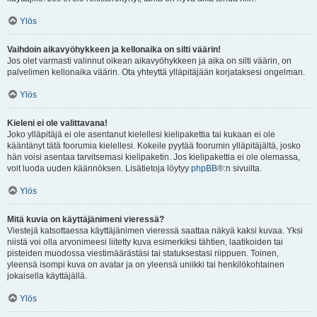
Ylös
Vaihdoin aikavyöhykkeen ja kellonaika on silti väärin!
Jos olet varmasti valinnut oikean aikavyöhykkeen ja aika on silti väärin, on
palvelimen kellonaika väärin. Ota yhteyttä ylläpitäjään korjataksesi ongelman.
Ylös
Kieleni ei ole valittavana!
Joko ylläpitäjä ei ole asentanut kielellesi kielipakettia tai kukaan ei ole
kääntänyt tätä foorumia kielellesi. Kokeile pyytää foorumin ylläpitäjältä, josko
hän voisi asentaa tarvitsemasi kielipaketin. Jos kielipakettia ei ole olemassa,
voit luoda uuden käännöksen. Lisätietoja löytyy
phpBB
®:n sivuilta.
Ylös
Mitä kuvia on käyttäjänimeni vieressä?
Viestejä katsottaessa käyttäjänimen vieressä saattaa näkyä kaksi kuvaa. Yksi
niistä voi olla arvonimeesi liitetty kuva esimerkiksi tähtien, laatikoiden tai
pisteiden muodossa viestimäärästäsi tai statuksestasi riippuen. Toinen,
yleensä isompi kuva on avatar ja on yleensä uniikki tai henkilökohtainen
jokaisella käyttäjällä.
Ylös