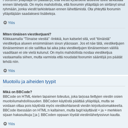
Foorumin ylläpitäjä on päättänyt, että viestit kyseiselle alueelle tulee tarkastaa
ennen lähetystä. On myös mahdollista, että foorumin ylläpitäjä on siirtänyt sinut
ryhmään, jonka viestit tarkistetaan ennen lähettämistä. Ota yhteyttä foorumin
ylläpitäjään saadaksesi lisätietoja.
Ylös
Miten tönäisen viestiketjuani?
Klikkaamalla “Tönaise viestiä” -linkkiä, kun katselet sitä, voit “tönäistä”
viestiketjua alueen ensimmäisen sivun yläosaan. Jos et näe tätä, viestiketjujen
tönäiseminen ei ole sallittua tai aika joka viestiketjujen tönäisemisen välillä
vaaditaan ei ole vielä kulunut. On myös mahdollista nostaa viestiketjua
vastaamalla siihen, mutta varmista että noudatat foorumin sääntöjä jos päätät
tehdä niin.
Ylös
Muotoilu ja aiheiden tyypit
Mikä on BBCode?
BBCode on HTML-kielen tapainen toteutus, joka tarjoaa tiettyjen viestin osien
muotoilumahdollisuuden. BBCoden käytöstä päättää ylläpitäjä, mutta se
voidaan ottaa pois käytöstä myös viestikohtaisesti viestin kirjoituslomakkeella.
BBCode itsessään on HTML:n kaltainen, mutta tagit käyttävät < ja > merkkien
sijaan hakasulkuja [ ja ]. BBCoden oppaan löydät viestinlähetyssivun kautta.
Ylös