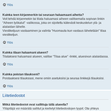
Ylös
Kuinka teen kirjanmerkin tai seuraan haluamaani aihetta?
Voit tehdä kirjanmekin tai tilata haluamasi aiheen valitsemalla sopivan linkin
“Aiheen työkalut” -valikossa, joka on sijoitettu kätevästi keskustelun ylä- ja
alalaidan lähelle.
Viestiketjuun vastaaminen ja valinta “Huomauta kun vastaus lähetetään” tilaa
viestiketjun.
Ylös
Kuinka tilaan haluamani alueen?
Tilataksesi haluamasi alueen, valitse “Tilaa alue” -linkki, aluesivun alalaidassa.
Ylös
Kuinka poistan tilaukseni?
Poistaaksesi tilauksiasi, mene omiin asetuksiisi ja seuraa linkkejä tilauksiisi.
Ylös
Liitetiedostot
Mitkä liitetiedostot ovat sallittuja tällä alueella?
Ylläpitäjä voi määrätä sallitut ja kielletyt liitetiedostojen tyypit. Ota yhteys