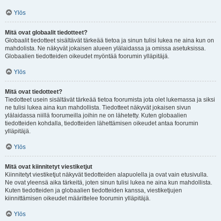
Ylös
Mitä ovat globaalit tiedotteet?
Globaalit tiedotteet sisältävät tärkeää tietoa ja sinun tulisi lukea ne aina kun on
mahdolista. Ne näkyvät jokaisen alueen ylälaidassa ja omissa asetuksissa.
Globaalien tiedotteiden oikeudet myöntää foorumin ylläpitäjä.
Ylös
Mitä ovat tiedotteet?
Tiedotteet usein sisältävät tärkeää tietoa foorumista jota olet lukemassa ja siksi
ne tulisi lukea aina kun mahdollista. Tiedotteet näkyvät jokaisen sivun
ylälaidassa niillä foorumeilla joihin ne on lähetetty. Kuten globaalien
tiedotteiden kohdalla, tiedotteiden lähettämisen oikeudet antaa foorumin
ylläpitäjä.
Ylös
Mitä ovat kiinnitetyt viestiketjut
Kiinnitetyt viestiketjut näkyvät tiedotteiden alapuolella ja ovat vain etusivulla.
Ne ovat yleensä aika tärkeitä, joten sinun tulisi lukea ne aina kun mahdollista.
Kuten tiedotteiden ja globaalien tiedotteiden kanssa, viestiketjujen
kiinnittämisen oikeudet määrittelee foorumin ylläpitäjä.
Ylös