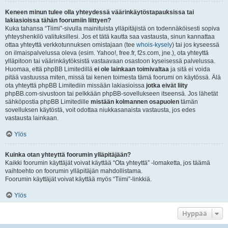
Keneen minun tulee olla yhteydessä väärinkäytöstapauksissa tai
lakiasioissa tähän foorumiin liittyen?
Kuka tahansa “Tiimi”-sivulla mainituista ylläpitäjistä on todennäköisesti sopiva
yhteyshenkilö valituksillesi. Jos et tätä kautta saa vastausta, sinun kannattaa
ottaa yhteyttä verkkotunnuksen omistajaan (tee
whois-kysely
) tai jos kyseessä
on ilmaispalvelussa oleva (esim. Yahoo!, free.fr, f2s.com, jne.), ota yhteyttä
ylläpitoon tai väärinkäytöksistä vastaavaan osastoon kyseisessä palvelussa.
Huomaa, että phpBB Limitedillä
ei ole lainkaan toimivaltaa
ja sitä ei voida
pitää vastuussa miten, missä tai kenen toimesta tämä foorumi on käytössä. Älä
ota yhteyttä phpBB Limitediin missään lakiasioissa
jotka eivät liity
phpBB.com-sivustoon tai pelkkään phpBB-sovellukseen itseensä. Jos lähetät
sähköpostia phpBB Limitedille
mistään kolmannen osapuolen
tämän
sovelluksen käytöstä, voit odottaa niukkasanaista vastausta, jos edes
vastausta lainkaan.
Ylös
Kuinka otan yhteyttä foorumin ylläpitäjään?
Kaikki foorumin käyttäjät voivat käyttää “Ota yhteyttä” -lomaketta, jos täämä
vaihtoehto on foorumin ylläpitäjän mahdollistama.
Foorumin käyttäjät voivat käyttää myös “Tiimi”-linkkiä.
Ylös
Hyppää