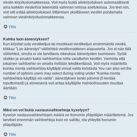
viestin kirjoituslomakkeessa. Voit myös lisätä allekirjoituksen automaattisesti
aina kaikkiin viesteihisi tekemällä valinnan omissa asetuksissa. Jos teet niin,
voit silti estää allekirjoituksen liittämisen yksittäiseen viestiin poistamalla
valinnan viestinkirjoituslomakkeessa.
Ylös
Kuinka luon äänestyksen?
Kun kirjoitat uuta viestiketjua tai muokkaat viestiketjun ensimmäistä viestiä,
klikkaa "Luo äänestys"-välilehteä viestilomakkeen alapuolella. Jos et näe tätä
välilehteä, sinulla ei ole tarvittavia oikeuksia äänestysten luomiseen. Syötä
otsikko ja ainakin kaksi vaihtoehtoa niille varattuihin kenttiin. Varmista että
jokainen vaihtoehto on omalla rivillään tekstikentässä. Voit myös määritellä
kuinka monta vaihtoehtoa käyttäjät voivat valita kohdasta You can also set the
number of options users may select during voting under “Kuinka monta
vaihtoehtoa käyttäjä voi valita”, äänestyksen kesto päivinä (0 kestää
loputtomasti) ja viimeisenä voit antaa käyttäjille mahdollisuuden muuttaa
ääntään.
Ylös
Miksi en voi lisätä vastausvaihtoehtoja kyselyyn?
Kyselyn vastausvaihtoehtojen määrä on foorumin ylläpitäjän määrittelemä. Jos
tarvitset enemmän vaihtoehtoja kuin on sallittu, ota yhteyttä foorumin
ylläpitäjään.
Ylös