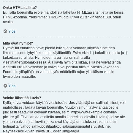
Onko HTML sallittu?
Ei. Tällä foorumilla ei ole mahdollista lähettää HTML:ää siten, että se toimisi
HTML-koodina. Yleisimmät HTML-muotoilut voi kuitenkin tehdä BBCoden
avulla.
Ylös
Mitä ovat hymiöt?
Hymiöt tai emoticonit ovat pieniä kuvia joita voidaan käyttää tunteiden
ilmaisemiseen lyhyitä koodeja käyttämällä. Esimerkiksi :) tarkoittaa iloista ja :(
tarkoittaa surullista. Hymiöiden täysi lista on nähtävillä
viestinlähetyslomakkeessa. Älä käytä hymiöitä liikaa, sillä ne voivat tehdä
viestistä lukukelvottoman ja valvoja voi poistaa niitä tai viestin kokonaan.
Foorumin ylläpitäjä on voinut myös määritellä rajan yksittäisen viestin
hymiöiden määrälle.
Ylös
Voinko lähettää kuvia?
Kyllä, kuvia voidaan käyttää viesteissäsi. Jos ylläpitäjä on sallinut liitteet, voit
mahdollisesti ladata kuvan foorumille. Muutoin sinun täytyy antaa osoite
julkisesti saatavilla olevaan kuvaan, esim. http://www.example.com/my-
picture.gif. Et voi antaa osoitetta omalla koneellasi oleviin kuviin (ellei se ole
yleinen palvelin) tai kuviin, jotka ovat käyttäjätunnistuksen takana, esim.
hotmail tai yahoo sähköpostilaatikot, salasanasuojatut sivustot, jne.
Näyttääksesi kuvan, käytä BBCoden [img]-tagia.