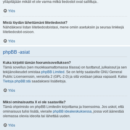
ylläpitäjään mikäli et ole varma mitkä tiedostot ovat sallittuja..
Ylös
Mistä löydän lähettämäni liitetiedostot?
Nähdäksesi listan liitetiedostoistasi, mene omiin asetuksiin ja seuraa linkkejä
liitetiedostot-osioon.
Ylös
phpBB -asiat
Kuka kirjoitti tämän foorumisovelluksen?
Tämä sovellus (sen muokkaamattomassa tilassa) on tuottanut, julkaissut ja sen
tekijänoikeudet omistaa
phpBB Limited
. Se on tehty saataville GNU General
Public Licensenssin, versiolla 2 (GPL-2.0) ja sitä voidaan jakaa vapaasti. Katso
Tietoja phpBB:stä
saadaksesi lisätietoja.
Ylös
Miksi ominaisuutta X ei ole saatavilla?
Tämä ohjelmisto on phpBB Limitedin kirjoittama ja lisensoima. Jos uskot, että
ominaisuus tulisi lisätä, vieraile
phpBB ideakeskuksessa
, jossa voit äänestää
olemassa olevia ideoita tai lähettää uuden.
Ylös