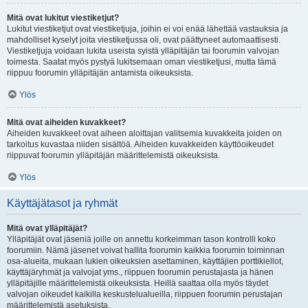
Mitä ovat lukitut viestiketjut?
Lukitut viestiketjut ovat viestiketjuja, joihin ei voi enää lähettää vastauksia ja
mahdolliset kyselyt joita viestiketjussa oli, ovat päättyneet automaattisesti.
Viestiketjuja voidaan lukita useista syistä ylläpitäjän tai foorumin valvojan
toimesta. Saatat myös pystyä lukitsemaan oman viestiketjusi, mutta tämä
riippuu foorumin ylläpitäjän antamista oikeuksista.
Ylös
Mitä ovat aiheiden kuvakkeet?
Aiheiden kuvakkeet ovat aiheen aloittajan valitsemia kuvakkeita joiden on
tarkoitus kuvastaa niiden sisältöä. Aiheiden kuvakkeiden käyttöoikeudet
riippuvat foorumin ylläpitäjän määrittelemistä oikeuksista.
Ylös
Käyttäjätasot ja ryhmät
Mitä ovat ylläpitäjät?
Ylläpitäjät ovat jäseniä joille on annettu korkeimman tason kontrolli koko
foorumiin. Nämä jäsenet voivat hallita foorumin kaikkia foorumin toiminnan
osa-alueita, mukaan lukien oikeuksien asettaminen, käyttäjien porttikiellot,
käyttäjäryhmät ja valvojat yms., riippuen foorumin perustajasta ja hänen
ylläpitäjille määrittelemistä oikeuksista. Heillä saattaa olla myös täydet
valvojan oikeudet kaikilla keskustelualueilla, riippuen foorumin perustajan
määrittelemistä asetuksista.