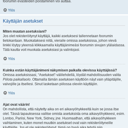
foorumin evästeiden poistaminen voi auttaa.
Ylös
Käyttäjän asetukset
Miten muutan asetuksiani?
Jos olet rekisteröitynyt käyttäjä, kaikki asetuksesi tallennetaan foorumin
tietokantaan. Muokataksesi niitä, vieraile omissa asetuksissa, johon vievä
linkki löytyy yleensä klikkaamalla käyttäjänimeäsi foorumin sivujen ylälaidassa.
Tätä kautta voit muokata asetuksiasi ja valintojasi.
Ylös
Kuinka estän käyttäjänimeni näkymisen paikalla olevissa käyttäjissä?
Omissa asetuksissasi, “Asetukset”-välilehdellä, löydät mahdollisuuden valita
Piilota paikallaolo
. Ottamalla tämän asetuksen käyttöön näyt vain ylläpitäjille,
valvojille ja itsellesi. Sinut lasketaan piilossa oleviin käyttäjiin.
Ylös
Ajat ovat väärin!
On mahdollista, että näytetty aika on eri aikavyöhykkeeltä kuin se jossa itse
olet. Tässä tapauksessa valitse omista asetuksista oma aikavyöhykkeesi, esim.
Lontoo, Pariisi, New York, Sidney, jne. Huomaathan, että aikavyöhykkeen
vaihtaminen, kuten monet muutkin asetukset ovat vain rekisteröityneille
käyttäjille. Jos et ole rekisteröitynyt, tämä on hyvä aika tehdä niin.