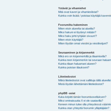
Ystävät ja vihamiehet
Mitä ovat kaveri ja vihamieslistat?
Kuinka voin lisätä / poistaa käyttäjiä kaverei
Foorumilta hakeminen
Miten etsin alueelta tai alueilta?
Miksi hakuni ei löytänyt mitään?
Miksi haku johti tyhjään sivuun!?
Miten etsin käyttäjiä?
Miten löydän omat viestini ja viestiketjuni?
Seuraaminen ja kirjanmerkit
Mikä ero on kirjanmerkillä ja tilaamisella?
Kuinka teen kirjanmerkin tai seuraan haluam
Kuinka tilaan haluamani alueen?
Kuinka poistan tilaukseni?
Liitetiedostot
Mitkä liitetiedostot ovat sallittuja tällä alueell
Mistä löydän lähettämäni liitetiedostot?
phpBB -asiat
Kuka kirjoitti tämän foorumisovelluksen?
Miksi ominaisuutta X ei ole saatavilla?
Keneen minun tulee olla yhteydessä väärinkäy
Kuinka otan yhteyttä foorumin ylläpitäjään?