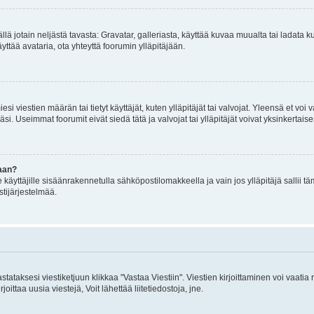
mällä jotain neljästä tavasta: Gravatar, galleriasta, käyttää kuvaa muualta tai ladata
äyttää avataria, ota yhteyttä foorumin ylläpitäjään.
iesi viestien määrän tai tietyt käyttäjät, kuten ylläpitäjät tai valvojat. Yleensä et vo
i. Useimmat foorumit eivät siedä tätä ja valvojat tai ylläpitäjät voivat yksinkertaise
aan?
le käyttäjille sisäänrakennetulla sähköpostilomakkeella ja vain jos ylläpitäjä sallii
stijärjestelmää.
stataksesi viestiketjuun klikkaa "Vastaa Viestiin". Viestien kirjoittaminen voi vaatia
joittaa uusia viestejä, Voit lähettää liitetiedostoja, jne.