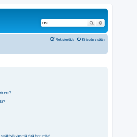
Etsi
Tarkennettu haku
Rekisteröidy
Kirjaudu sisään
laiseen?
llä?
isältäviä viestejä tältä foorumilta!