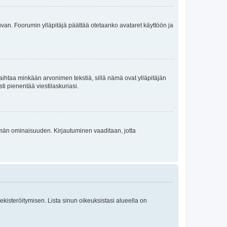
 kuvan. Foorumin ylläpitäjä päättää otetaanko avataret käyttöön ja
i vaihtaa minkään arvonimen tekstiä, sillä nämä ovat ylläpitäjän
sti pienentää viestilaskuriasi.
 tämän ominaisuuden. Kirjautuminen vaaditaan, jotta
 rekisteröitymisen. Lista sinun oikeuksistasi alueella on