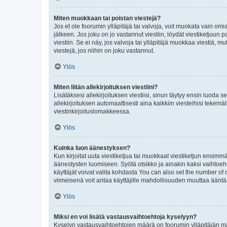
Miten muokkaan tai poistan viestejä?
Jos et ole foorumin ylläpitäjä tai valvoja, voit muokata vain om
jälkeen. Jos joku on jo vastannut viestiin, löydät viestiketjuu
viestiin. Se ei näy, jos valvoja tai ylläpitäjä muokkaa viestiä,
viestejä, jos niihin on joku vastannut.
Ylös
Miten liitän allekirjoituksen viestiini?
Lisätäksesi allekirjoituksen viestiisi, sinun täytyy ensin luoda s
allekirjoituksen automaattisesti aina kaikkiin viesteihisi tekemäl
viestinkirjoituslomakkeessa.
Ylös
Kuinka luon äänestyksen?
Kun kirjoitat uuta viestiketjua tai muokkaat viestiketjun ensimmäi
äänestysten luomiseen. Syötä otsikko ja ainakin kaksi vaihtoehto
käyttäjät voivat valita kohdasta You can also set the number of
viimeisenä voit antaa käyttäjille mahdollisuuden muuttaa ääntä
Ylös
Miksi en voi lisätä vastausvaihtoehtoja kyselyyn?
Kyselyn vastausvaihtoehtojen määrä on foorumin ylläpitäjän määr