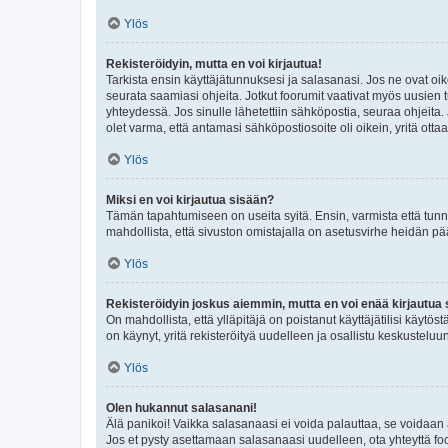
Ylös
Rekisteröidyin, mutta en voi kirjautua!
Tarkista ensin käyttäjätunnuksesi ja salasanasi. Jos ne ovat oik
seurata saamiasi ohjeita. Jotkut foorumit vaativat myös uusien tu
yhteydessä. Jos sinulle lähetettiin sähköpostia, seuraa ohjeita
olet varma, että antamasi sähköpostiosoite oli oikein, yritä ottaa
Ylös
Miksi en voi kirjautua sisään?
Tämän tapahtumiseen on useita syitä. Ensin, varmista että tunnuk
mahdollista, että sivuston omistajalla on asetusvirhe heidän pää
Ylös
Rekisteröidyin joskus aiemmin, mutta en voi enää kirjautua 
On mahdollista, että ylläpitäjä on poistanut käyttäjätilisi käytö
on käynyt, yritä rekisteröityä uudelleen ja osallistu keskusteluu
Ylös
Olen hukannut salasanani!
Älä panikoi! Vaikka salasanaasi ei voida palauttaa, se voidaan 
Jos et pysty asettamaan salasanaasi uudelleen, ota yhteyttä foo