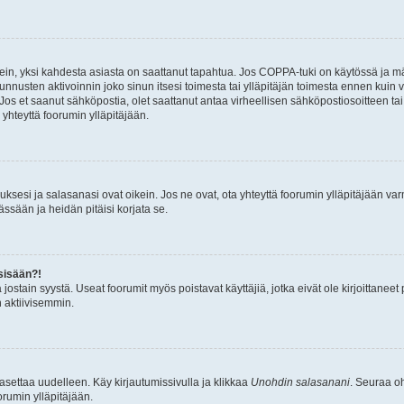
ein, yksi kahdesta asiasta on saattanut tapahtua. Jos COPPA-tuki on käytössä ja määri
nnusten aktivoinnin joko sinun itsesi toimesta tai ylläpitäjän toimesta ennen kuin vo
. Jos et saanut sähköpostia, olet saattanut antaa virheellisen sähköpostiosoitteen t
 yhteyttä foorumin ylläpitäjään.
sesi ja salasanasi ovat oikein. Jos ne ovat, ota yhteyttä foorumin ylläpitäjään varmi
ssään ja heidän pitäisi korjata se.
sisään?!
stä jostain syystä. Useat foorumit myös poistavat käyttäjiä, jotka eivät ole kirjoitta
n aktiivisemmin.
asettaa uudelleen. Käy kirjautumissivulla ja klikkaa
Unohdin salasanani
. Seuraa oh
rumin ylläpitäjään.