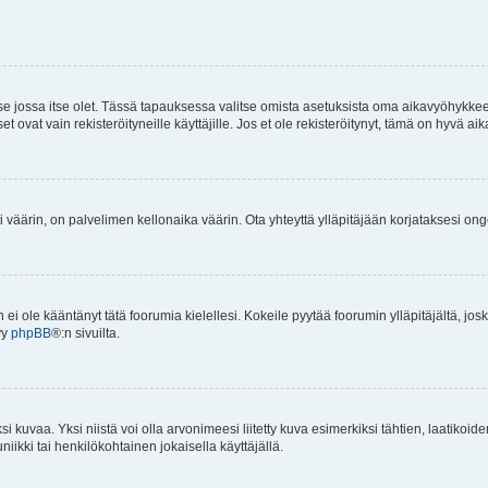
 se jossa itse olet. Tässä tapauksessa valitse omista asetuksista oma aikavyöhykke
vat vain rekisteröityneille käyttäjille. Jos et ole rekisteröitynyt, tämä on hyvä aik
i väärin, on palvelimen kellonaika väärin. Ota yhteyttä ylläpitäjään korjataksesi on
an ei ole kääntänyt tätä foorumia kielellesi. Kokeile pyytää foorumin ylläpitäjältä, jos
yy
phpBB
®:n sivuilta.
 kuvaa. Yksi niistä voi olla arvonimeesi liitetty kuva esimerkiksi tähtien, laatikoid
iikki tai henkilökohtainen jokaisella käyttäjällä.