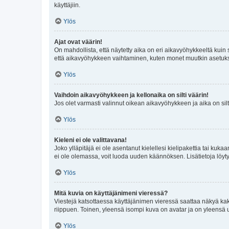
käyttäjiin.
Ylös
Ajat ovat väärin!
On mahdollista, että näytetty aika on eri aikavyöhykkeeltä kuin
että aikavyöhykkeen vaihtaminen, kuten monet muutkin asetukset o
Ylös
Vaihdoin aikavyöhykkeen ja kellonaika on silti väärin!
Jos olet varmasti valinnut oikean aikavyöhykkeen ja aika on silt
Ylös
Kieleni ei ole valittavana!
Joko ylläpitäjä ei ole asentanut kielellesi kielipakettia tai kuka
ei ole olemassa, voit luoda uuden käännöksen. Lisätietoja löyt
Ylös
Mitä kuvia on käyttäjänimeni vieressä?
Viestejä katsottaessa käyttäjänimen vieressä saattaa näkyä kaksi
riippuen. Toinen, yleensä isompi kuva on avatar ja on yleensä un
Ylös