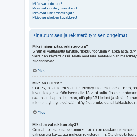
Mitä ovat tiedotteet?
Mitä ovat kiinnitetyt viestiketjut
Mitä ovat lukitut viestiketjut?
Mitä ovat aiheiden kuvakkeet?
Kirjautumisen ja rekisteröitymisen ongelmat
Miksi minun pitää rekisteröityä?
Sinun ei välttämättä tarvitse, riippuu foorumin ylläpitäjästä, tar
vieraiden käytettävissä. Näitä ovat mm. avatar-kuvan määrittely,
suositeltavaa.
Ylös
Mikä on COPPA?
COPPA, tai Children’s Online Privacy Protection Act of 1998, on y
luvan tietojen keräämiseen alle 13-vuotiaalta. Jos olet epävarm
saadaksesi apua. Huomaa, että phpBB Limited ja tämän foorumin
tulee olla yhteydessä väärinkäytöstapauksissa tai lakiasioissa t
Ylös
Miksi en voi rekisteröityä?
On mahdollista, että foorumin ylläpitäjä on poistanut rekisteröin
valitsemasi käyttäjätunnuksen rekisteröinnin. Ota yhteyttä foor