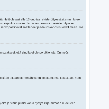
ttelit olevasi alle 13-vuotias rekisteröityessäsi, sinun tulee
it kirjautua sisään. Tämä tieto kerrottiin rekisteröitymisen
ai sähköpostit ovat saattaneet jäädä roskapostisuodattimeen. Jos
staaksesi, että sinulla ei ole porttikieltoja. On myös
neet pitkään aikaan pienentääkseen tietokantansa kokoa. Jos näin
jeita ja sinun pitäisi kohta pystyä kirjautumaan uudelleen.