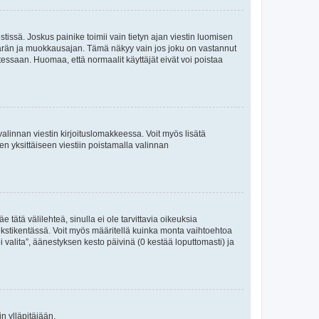
tissä. Joskus painike toimii vain tietyn ajan viestin luomisen
umäärän ja muokkausajan. Tämä näkyy vain jos joku on vastannut
tessaan. Huomaa, että normaalit käyttäjät eivät voi poistaa
valinnan viestin kirjoituslomakkeessa. Voit myös lisätä
isen yksittäiseen viestiin poistamalla valinnan
 tätä välilehteä, sinulla ei ole tarvittavia oikeuksia
 tekstikentässä. Voit myös määritellä kuinka monta vaihtoehtoa
 valita”, äänestyksen kesto päivinä (0 kestää loputtomasti) ja
n ylläpitäjään.