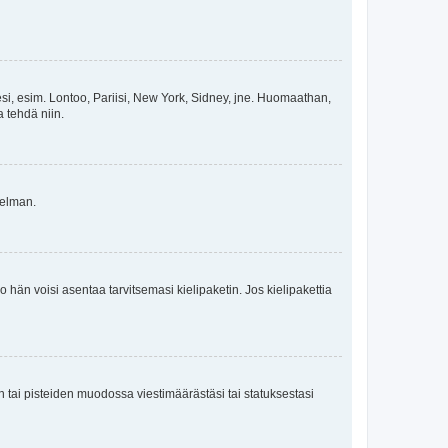
esi, esim. Lontoo, Pariisi, New York, Sidney, jne. Huomaathan,
a tehdä niin.
gelman.
ko hän voisi asentaa tarvitsemasi kielipaketin. Jos kielipakettia
en tai pisteiden muodossa viestimäärästäsi tai statuksestasi