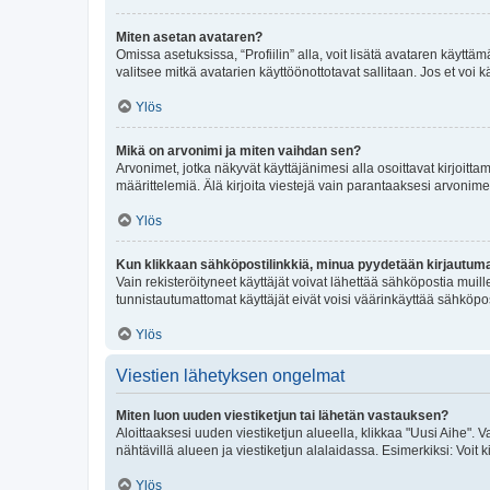
Miten asetan avataren?
Omissa asetuksissa, “Profiilin” alla, voit lisätä avataren käyttä
valitsee mitkä avatarien käyttöönottotavat sallitaan. Jos et voi k
Ylös
Mikä on arvonimi ja miten vaihdan sen?
Arvonimet, jotka näkyvät käyttäjänimesi alla osoittavat kirjoittam
määrittelemiä. Älä kirjoita viestejä vain parantaaksesi arvonimeäs
Ylös
Kun klikkaan sähköpostilinkkiä, minua pyydetään kirjautum
Vain rekisteröityneet käyttäjät voivat lähettää sähköpostia muil
tunnistautumattomat käyttäjät eivät voisi väärinkäyttää sähköpo
Ylös
Viestien lähetyksen ongelmat
Miten luon uuden viestiketjun tai lähetän vastauksen?
Aloittaaksesi uuden viestiketjun alueella, klikkaa "Uusi Aihe". Va
nähtävillä alueen ja viestiketjun alalaidassa. Esimerkiksi: Voit kir
Ylös