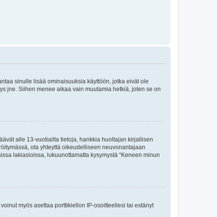
 antaa sinulle lisää ominaisuuksia käyttöön, jotka eivät ole
enyys jne. Siihen menee aikaa vain muutamia hetkiä, joten se on
vät alle 13-vuotiailta tietoja, hankkia huoltajan kirjallisen
teröitymässä, ota yhteyttä oikeudelliseen neuvonantajaan
isissa lakiasioissa, lukuunottamatta kysymystä “Keneen minun
oinut myös asettaa porttikiellon IP-osoitteellesi tai estänyt