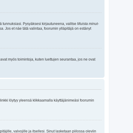
tä tunnuksiasi. Pysyäksesi kirjautuneena, valitse
Muista minut
-
sa. Jos et näe tätä valintaa, foorumin ylläpitäjä on estänyt
oavat myös toimintoja, kuten luettujen seurantaa, jos ne ovat
 linkki löytyy yleensä klikkaamalla käyttäjänimeäsi foorumin
äjille, valvojille ja itsellesi. Sinut lasketaan piilossa oleviin