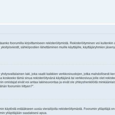
vitaanko foorumilla kirjoittamiseen rekisteröitymistä. Rekisteröityminen voi kuitenkin
 yksityisviestit, sähköpostien lähettäminen muille käyttäjille, käyttäjäryhmien jäs
hdysvaltalainen laki, joka vaatii kaikkien verkkosivustojen, jotka mahdollisesti kerää
a koskeeko tämä sinua rekisteröityvänä käyttäjänä tai verkkosivua jolle olet rekis
 omistajat eivät voi antaa lakineuvontaa ja eivät ole yhteyshenkilöitä minkäänla
ähän foorumiin liittyen?”.
nin käytöstä estääkseen uusia vierailijoita rekisteröitymästä. Foorumin ylläpitäjä on v
umin ylläpitäjään saadaksesi apua.