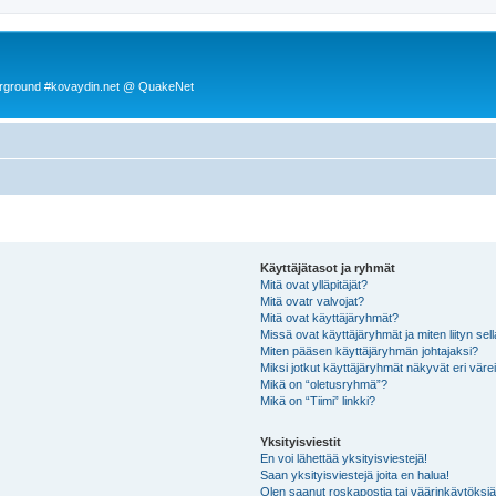
rground #kovaydin.net @ QuakeNet
Käyttäjätasot ja ryhmät
Mitä ovat ylläpitäjät?
Mitä ovatr valvojat?
Mitä ovat käyttäjäryhmät?
Missä ovat käyttäjäryhmät ja miten liityn sel
Miten pääsen käyttäjäryhmän johtajaksi?
Miksi jotkut käyttäjäryhmät näkyvät eri värei
Mikä on “oletusryhmä”?
Mikä on “Tiimi” linkki?
Yksityisviestit
En voi lähettää yksityisviestejä!
Saan yksityisviestejä joita en halua!
Olen saanut roskapostia tai väärinkäytöksiä s