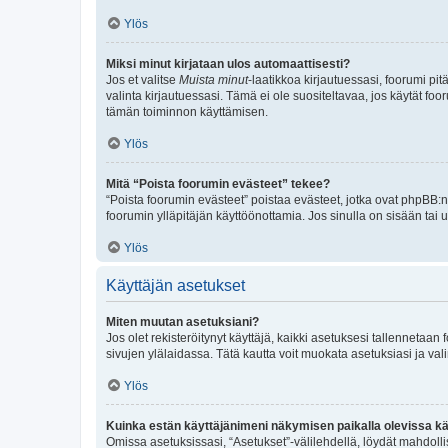
Ylös
Miksi minut kirjataan ulos automaattisesti?
Jos et valitse
Muista minut
-laatikkoa kirjautuessasi, foorumi pi
valinta kirjautuessasi. Tämä ei ole suositeltavaa, jos käytät foo
tämän toiminnon käyttämisen.
Ylös
Mitä “Poista foorumin evästeet” tekee?
“Poista foorumin evästeet” poistaa evästeet, jotka ovat phpBB:n 
foorumin ylläpitäjän käyttöönottamia. Jos sinulla on sisään ta
Ylös
Käyttäjän asetukset
Miten muutan asetuksiani?
Jos olet rekisteröitynyt käyttäjä, kaikki asetuksesi tallennetaa
sivujen ylälaidassa. Tätä kautta voit muokata asetuksiasi ja vali
Ylös
Kuinka estän käyttäjänimeni näkymisen paikalla olevissa kä
Omissa asetuksissasi, “Asetukset”-välilehdellä, löydät mahdoll