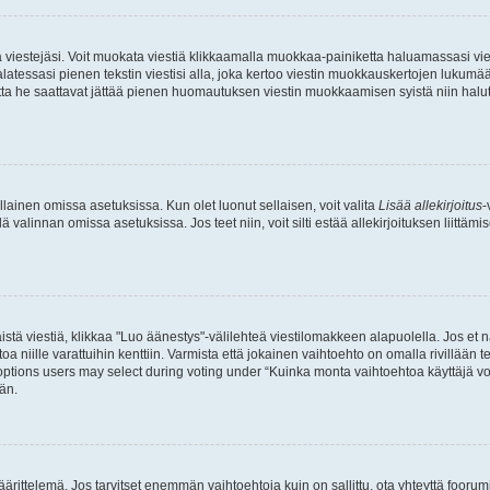
ia viestejäsi. Voit muokata viestiä klikkaamalla muokkaa-painiketta haluamassasi vies
n palatessasi pienen tekstin viestisi alla, joka kertoo viestin muokkauskertojen luk
 mutta he saattavat jättää pienen huomautuksen viestin muokkaamisen syistä niin halu
ellainen omissa asetuksissa. Kun olet luonut sellaisen, voit valita
Lisää allekirjoitus
-
lä valinnan omissa asetuksissa. Jos teet niin, voit silti estää allekirjoituksen liittäm
stä viestiä, klikkaa "Luo äänestys"-välilehteä viestilomakkeen alapuolella. Jos et näe
a niille varattuihin kenttiin. Varmista että jokainen vaihtoehto on omalla rivillään
 options users may select during voting under “Kuinka monta vaihtoehtoa käyttäjä voi
än.
ittelemä. Jos tarvitset enemmän vaihtoehtoja kuin on sallittu, ota yhteyttä foorumi