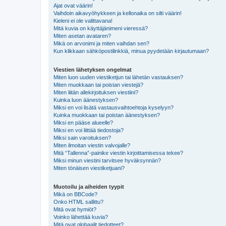
Ajat ovat väärin!
Vaihdoin aikavyöhykkeen ja kellonaika on silti väärin!
Kieleni ei ole valittavana!
Mitä kuvia on käyttäjänimeni vieressä?
Miten asetan avataren?
Mikä on arvonimi ja miten vaihdan sen?
Kun klikkaan sähköpostilinkkiä, minua pyydetään kirjautumaan?
Viestien lähetyksen ongelmat
Miten luon uuden viestiketjun tai lähetän vastauksen?
Miten muokkaan tai poistan viestejä?
Miten liitän allekirjoituksen viestiini?
Kuinka luon äänestyksen?
Miksi en voi lisätä vastausvaihtoehtoja kyselyyn?
Kuinka muokkaan tai poistan äänestyksen?
Miksi en pääse alueelle?
Miksi en voi liittää tiedostoja?
Miksi sain varoituksen?
Miten ilmoitan viestin valvojalle?
Mitä “Tallenna”-painike viestin kirjoittamisessa tekee?
Miksi minun viestini tarvitsee hyväksynnän?
Miten tönäisen viestiketjuani?
Muotoilu ja aiheiden tyypit
Mikä on BBCode?
Onko HTML sallittu?
Mitä ovat hymiöt?
Voinko lähettää kuvia?
Mitä ovat globaalit tiedotteet?