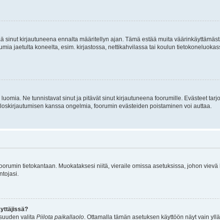
tää sinut kirjautuneena ennalta määritellyn ajan. Tämä estää muita väärinkäyttämäs
rumia jaetulta koneelta, esim. kirjastossa, nettikahvilassa tai koulun tietokoneluokas
luomia. Ne tunnistavat sinut ja pitävät sinut kirjautuneena foorumille. Evästeet tarj
i uloskirjautumisen kanssa ongelmia, foorumin evästeiden poistaminen voi auttaa.
n foorumin tietokantaan. Muokataksesi niitä, vieraile omissa asetuksissa, johon vievä
ntojasi.
yttäjissä?
isuuden valita
Piilota paikallaolo
. Ottamalla tämän asetuksen käyttöön näyt vain ylläpit