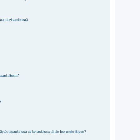
sta tai vihamiehistä
aani aihetta?
a?
töstapauksissa tai lakiasioissa tähän foorumiin liittyen?