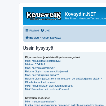
Kovaydin.NET
The Finnish Hardcore Techno Unde
Pikalinkit
UKK
Etusivu
Usein kysyttyä
Usein kysyttyä
Kirjautumisen ja rekisteröitymisen ongelmat
Miksi minun pitää rekisteröityä?
Mikä on COPPA?
Miksi en voi rekisteröityä?
Rekisteröidyin, mutta en voi kirjautua!
Miksi en voi kirjautua sisään?
Rekisteröidyin joskus aiemmin, mutta en voi enää kirjautua sisään?!
Olen hukannut salasanani!
Miksi minut kirjataan ulos automaattisesti?
Mitä “Poista foorumin evästeet” tekee?
Käyttäjän asetukset
Miten muutan asetuksiani?
Kuinka estän käyttäjänimeni näkymisen paikalla olevissa käyttäjissä?