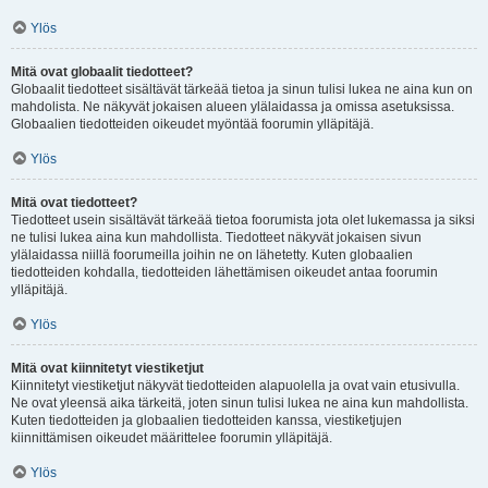
Ylös
Mitä ovat globaalit tiedotteet?
Globaalit tiedotteet sisältävät tärkeää tietoa ja sinun tulisi lukea ne aina kun on
mahdolista. Ne näkyvät jokaisen alueen ylälaidassa ja omissa asetuksissa.
Globaalien tiedotteiden oikeudet myöntää foorumin ylläpitäjä.
Ylös
Mitä ovat tiedotteet?
Tiedotteet usein sisältävät tärkeää tietoa foorumista jota olet lukemassa ja siksi
ne tulisi lukea aina kun mahdollista. Tiedotteet näkyvät jokaisen sivun
ylälaidassa niillä foorumeilla joihin ne on lähetetty. Kuten globaalien
tiedotteiden kohdalla, tiedotteiden lähettämisen oikeudet antaa foorumin
ylläpitäjä.
Ylös
Mitä ovat kiinnitetyt viestiketjut
Kiinnitetyt viestiketjut näkyvät tiedotteiden alapuolella ja ovat vain etusivulla.
Ne ovat yleensä aika tärkeitä, joten sinun tulisi lukea ne aina kun mahdollista.
Kuten tiedotteiden ja globaalien tiedotteiden kanssa, viestiketjujen
kiinnittämisen oikeudet määrittelee foorumin ylläpitäjä.
Ylös