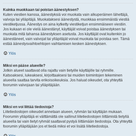
Kuinka muokkaan tai poistan äänestyksen?
Kuten viestien kanssa, äänestyksiä voi muokata vain alkuperäinen lähettäjä,
valvoja tai ylläpitäjä. Muokataksesi äänestystä, muokkaa ensimmäistä viestiä
viestiketjussa. Äänestys on aina kytketty viestiketjun ensimmäiseen viestiin.
Jos kukaan ei ole vielä äänestänyt, käyttäjät voivat poistaa äänestyksen tai
muokata mitä tahansa äänestyksen asetusta. Jos käyttäjät ovat kuitenkin jo
äänestäneet, vain valvojat tai ylläpitäjät voivat muokata tai poistaa sen. Tämä
estää äänestysvaihtoehtojen vaihtamisen kesken äänestyksen.
Ylös
Miksi en pääse alueelle?
Jotkin alueet saattavat olla rajattu vain tietyille käyttäjille tai ryhmille.
Katsoaksesi, lukeaksesi, kirjoittaaksesi tai muiden toimintojen tekeminen
alueella saattaa tarvita erikoisoikeuksia. Jos haluat oikeudet, ota yhteyttä
foorumin valvojaan tai ylläpitäjään.
Ylös
Miksi en voi liittää tiedostoja?
Liitetiedostojen oikeudet annetaan alueen, ryhmän tai käyttäjän mukaan.
Foorumin ylläpitäjä ei välttämättä ole sallinut liitetiedostojen liittämistä tietyllä
alueella tai vain tietyt ryhmät saattavat pystyä liittämään tiedostoja. Ota yhteyttä
foorumin ylläpitäjään jos et tiedä miksi et voi lisätä liitetiedostoja.