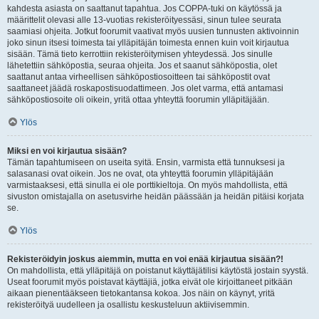
kahdesta asiasta on saattanut tapahtua. Jos COPPA-tuki on käytössä ja
määrittelit olevasi alle 13-vuotias rekisteröityessäsi, sinun tulee seurata
saamiasi ohjeita. Jotkut foorumit vaativat myös uusien tunnusten aktivoinnin
joko sinun itsesi toimesta tai ylläpitäjän toimesta ennen kuin voit kirjautua
sisään. Tämä tieto kerrottiin rekisteröitymisen yhteydessä. Jos sinulle
lähetettiin sähköpostia, seuraa ohjeita. Jos et saanut sähköpostia, olet
saattanut antaa virheellisen sähköpostiosoitteen tai sähköpostit ovat
saattaneet jäädä roskapostisuodattimeen. Jos olet varma, että antamasi
sähköpostiosoite oli oikein, yritä ottaa yhteyttä foorumin ylläpitäjään.
Ylös
Miksi en voi kirjautua sisään?
Tämän tapahtumiseen on useita syitä. Ensin, varmista että tunnuksesi ja
salasanasi ovat oikein. Jos ne ovat, ota yhteyttä foorumin ylläpitäjään
varmistaaksesi, että sinulla ei ole porttikieltoja. On myös mahdollista, että
sivuston omistajalla on asetusvirhe heidän päässään ja heidän pitäisi korjata
se.
Ylös
Rekisteröidyin joskus aiemmin, mutta en voi enää kirjautua sisään?!
On mahdollista, että ylläpitäjä on poistanut käyttäjätilisi käytöstä jostain syystä.
Useat foorumit myös poistavat käyttäjiä, jotka eivät ole kirjoittaneet pitkään
aikaan pienentääkseen tietokantansa kokoa. Jos näin on käynyt, yritä
rekisteröityä uudelleen ja osallistu keskusteluun aktiivisemmin.