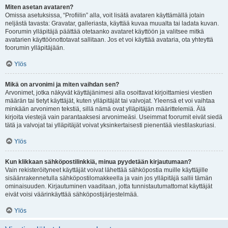
Miten asetan avataren?
Omissa asetuksissa, “Profiilin” alla, voit lisätä avataren käyttämällä jotain
neljästä tavasta: Gravatar, galleriasta, käyttää kuvaa muualta tai ladata kuvan.
Foorumin ylläpitäjä päättää otetaanko avataret käyttöön ja valitsee mitkä
avatarien käyttöönottotavat sallitaan. Jos et voi käyttää avataria, ota yhteyttä
foorumin ylläpitäjään.
Ylös
Mikä on arvonimi ja miten vaihdan sen?
Arvonimet, jotka näkyvät käyttäjänimesi alla osoittavat kirjoittamiesi viestien
määrän tai tietyt käyttäjät, kuten ylläpitäjät tai valvojat. Yleensä et voi vaihtaa
minkään arvonimen tekstiä, sillä nämä ovat ylläpitäjän määrittelemiä. Älä
kirjoita viestejä vain parantaaksesi arvonimeäsi. Useimmat foorumit eivät siedä
tätä ja valvojat tai ylläpitäjät voivat yksinkertaisesti pienentää viestilaskuriasi.
Ylös
Kun klikkaan sähköpostilinkkiä, minua pyydetään kirjautumaan?
Vain rekisteröityneet käyttäjät voivat lähettää sähköpostia muille käyttäjille
sisäänrakennetulla sähköpostilomakkeella ja vain jos ylläpitäjä sallii tämän
ominaisuuden. Kirjautuminen vaaditaan, jotta tunnistautumattomat käyttäjät
eivät voisi väärinkäyttää sähköpostijärjestelmää.
Ylös