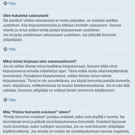
Ylös
Olen hukannut salasanani!
Älä panikoi! Vaikka salasanaasi ei voida palauttaa, se voidaan asettaa
uudelleen. Käy kirjautumissivulla ja klikkaa
Unohdin salasanani
. Seuraa
ohjeita ja sinun pitäisi kohta pystyä kirjautumaan uudelleen.
Jos et pysty asettamaan salasanaasi uudelleen, ota yhteyttä foorumin
ylläpitäjään.
Ylös
Miksi minut kirjataan ulos automaattisesti?
Jos et valitse
Muista minut
-laatikkoa kirjautuessasi, foorumi pitää sinut
kirjautuneena ennalta määritellyn ajan. Tämä estää muita väärinkäyttämästä
tunnuksiasi. Pysyäksesi kirjautuneena, valitse
Muista minut
-valinta
kirjautuessasi. Tämä ei ole suositeltavaa, jos käytät foorumia jaetulta koneelta,
esim. kirjastossa, nettikahvilassa tai koulun tietokoneluokassa. Jos et näe tätä
valintaa, foorumin ylläpitäjä on estänyt tämän toiminnon käyttämisen.
Ylös
Mitä “Poista foorumin evästeet” tekee?
“Poista foorumin evästeet” poistaa evästeet, jotka ovat phpBB:n luomia. Ne
tunnistavat sinut ja pitävät sinut kirjautuneena foorumille. Evästeet tarjoavat
myös toimintoja, kuten luettujen seurantaa, jos ne ovat foorumin ylläpitäjän
käyttöönottamia. Jos sinulla on sisään tai uloskirjautumisen kanssa ongelmia,