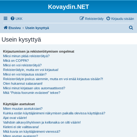
Kovaydin.NET
UKK
Rekisteröidy
Kirjaudu sisään
E
Etusivu
Usein kysyttyä
t
Usein kysyttyä
s
i
Kirjautumisen ja rekisteröitymisen ongelmat
Miksi minun pitää rekisteröityä?
Mikä on COPPA?
Miksi en voi rekisteröityä?
Rekisteröidyin, mutta en voi kirjautua!
Miksi en voi kirjautua sisään?
Rekisteröidyin joskus aiemmin, mutta en voi enää kirjautua sisään?!
Olen hukannut salasanani!
Miksi minut kirjataan ulos automaattisesti?
Mitä “Poista foorumin evästeet” tekee?
Käyttäjän asetukset
Miten muutan asetuksiani?
Kuinka estän käyttäjänimeni näkymisen paikalla olevissa käyttäjissä?
Ajat ovat väärin!
Vaihdoin aikavyöhykkeen ja kellonaika on silti väärin!
Kieleni ei ole valittavana!
Mitä kuvia on käyttäjänimeni vieressä?
Miten asetan avataren?