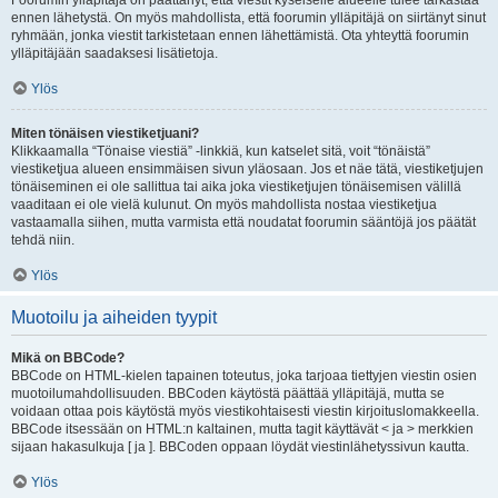
Foorumin ylläpitäjä on päättänyt, että viestit kyseiselle alueelle tulee tarkastaa
ennen lähetystä. On myös mahdollista, että foorumin ylläpitäjä on siirtänyt sinut
ryhmään, jonka viestit tarkistetaan ennen lähettämistä. Ota yhteyttä foorumin
ylläpitäjään saadaksesi lisätietoja.
Ylös
Miten tönäisen viestiketjuani?
Klikkaamalla “Tönaise viestiä” -linkkiä, kun katselet sitä, voit “tönäistä”
viestiketjua alueen ensimmäisen sivun yläosaan. Jos et näe tätä, viestiketjujen
tönäiseminen ei ole sallittua tai aika joka viestiketjujen tönäisemisen välillä
vaaditaan ei ole vielä kulunut. On myös mahdollista nostaa viestiketjua
vastaamalla siihen, mutta varmista että noudatat foorumin sääntöjä jos päätät
tehdä niin.
Ylös
Muotoilu ja aiheiden tyypit
Mikä on BBCode?
BBCode on HTML-kielen tapainen toteutus, joka tarjoaa tiettyjen viestin osien
muotoilumahdollisuuden. BBCoden käytöstä päättää ylläpitäjä, mutta se
voidaan ottaa pois käytöstä myös viestikohtaisesti viestin kirjoituslomakkeella.
BBCode itsessään on HTML:n kaltainen, mutta tagit käyttävät < ja > merkkien
sijaan hakasulkuja [ ja ]. BBCoden oppaan löydät viestinlähetyssivun kautta.
Ylös