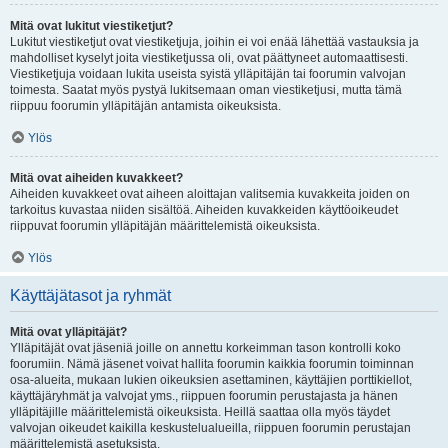
Mitä ovat lukitut viestiketjut?
Lukitut viestiketjut ovat viestiketjuja, joihin ei voi enää lähettää vastauksia ja
mahdolliset kyselyt joita viestiketjussa oli, ovat päättyneet automaattisesti.
Viestiketjuja voidaan lukita useista syistä ylläpitäjän tai foorumin valvojan
toimesta. Saatat myös pystyä lukitsemaan oman viestiketjusi, mutta tämä
riippuu foorumin ylläpitäjän antamista oikeuksista.
Ylös
Mitä ovat aiheiden kuvakkeet?
Aiheiden kuvakkeet ovat aiheen aloittajan valitsemia kuvakkeita joiden on
tarkoitus kuvastaa niiden sisältöä. Aiheiden kuvakkeiden käyttöoikeudet
riippuvat foorumin ylläpitäjän määrittelemistä oikeuksista.
Ylös
Käyttäjätasot ja ryhmät
Mitä ovat ylläpitäjät?
Ylläpitäjät ovat jäseniä joille on annettu korkeimman tason kontrolli koko
foorumiin. Nämä jäsenet voivat hallita foorumin kaikkia foorumin toiminnan
osa-alueita, mukaan lukien oikeuksien asettaminen, käyttäjien porttikiellot,
käyttäjäryhmät ja valvojat yms., riippuen foorumin perustajasta ja hänen
ylläpitäjille määrittelemistä oikeuksista. Heillä saattaa olla myös täydet
valvojan oikeudet kaikilla keskustelualueilla, riippuen foorumin perustajan
määrittelemistä asetuksista.