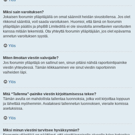
Ylös
Miksi sain varoituksen?
Jokaisen foorumin ylläpitäjällä on omat säännöt heidän sivustollensa. Jos olet
rikkonut sääntöä, voit saada varoituksen. Huomioi, että tämä on foorumin
ylläpitäjän päätös ja phpBB Limitedillä ei ole sivustolla annettavien varoitusten
kanssa mitään tekemistä. Ota yhteyttä foorumin ylläpitäjään, jos olet epävarma
annetun varoituksen syystä.
Ylös
Miten ilmoitan viestin valvojalle?
Jos foorumin ylläpitäjä on sallinut sen, sinun pitäisi nähdä raportointipainike
viestin yhteydessä. Tämän klikkaaminen vie sinut viestin raportoinnin
vaiheiden läpi.
Ylös
Mitä “Tallenna”-painike viestin kirjoittamisessa tekee?
Tämän avulla on mahdollista tallentaa luonnoksia, jotka voit kirjoittaa loppuun
ja lähettää myöhemmin. Avataksesi tallennetun luonnoksen, vieraile komissa
asetuksissa.
Ylös
Miksi minun viestini tarvitsee hyväksynnän?