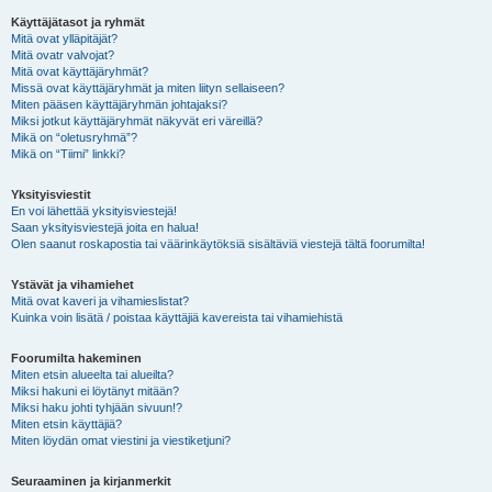
Käyttäjätasot ja ryhmät
Mitä ovat ylläpitäjät?
Mitä ovatr valvojat?
Mitä ovat käyttäjäryhmät?
Missä ovat käyttäjäryhmät ja miten liityn sellaiseen?
Miten pääsen käyttäjäryhmän johtajaksi?
Miksi jotkut käyttäjäryhmät näkyvät eri väreillä?
Mikä on “oletusryhmä”?
Mikä on “Tiimi” linkki?
Yksityisviestit
En voi lähettää yksityisviestejä!
Saan yksityisviestejä joita en halua!
Olen saanut roskapostia tai väärinkäytöksiä sisältäviä viestejä tältä foorumilta!
Ystävät ja vihamiehet
Mitä ovat kaveri ja vihamieslistat?
Kuinka voin lisätä / poistaa käyttäjiä kavereista tai vihamiehistä
Foorumilta hakeminen
Miten etsin alueelta tai alueilta?
Miksi hakuni ei löytänyt mitään?
Miksi haku johti tyhjään sivuun!?
Miten etsin käyttäjiä?
Miten löydän omat viestini ja viestiketjuni?
Seuraaminen ja kirjanmerkit