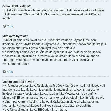
Onko HTML sallittu?
Ei. Tällä foorumilla ei ole mahdollista lähettää HTML:ää siten, että se toimisi
HTML-koodina. Yleisimmät HTML-muotoilut voi kuitenkin tehdä BBCoden
avulla.
Ylös
Mitä ovat hymiöt?
Hymiöt tai emoticonit ovat pieniä kuvia joita voidaan käyttää tunteiden
ilmaisemiseen lyhyitä koodeja käyttämällä. Esimerkiksi :) tarkoittaa iloista ja :(
tarkoittaa surullista. Hymiöiden täysi lista on nähtävillä
viestinlähetyslomakkeessa. Älä käytä hymiöitä liikaa, sillä ne voivat tehdä
viestistä lukukelvottoman ja valvoja voi poistaa niitä tai viestin kokonaan.
Foorumin ylläpitäjä on voinut myös määritellä rajan yksittäisen viestin
hymiöiden määrälle.
Ylös
Voinko lähettää kuvia?
Kyllä, kuvia voidaan käyttää viesteissäsi. Jos ylläpitäjä on sallinut liitteet, voit
mahdollisesti ladata kuvan foorumille. Muutoin sinun täytyy antaa osoite
julkisesti saatavilla olevaan kuvaan, esim. http://www.example.com/my-
picture.gif. Et voi antaa osoitetta omalla koneellasi oleviin kuviin (ellei se ole
yleinen palvelin) tai kuviin, jotka ovat käyttäjätunnistuksen takana, esim.
hotmail tai yahoo sähköpostilaatikot, salasanasuojatut sivustot, jne.
Näyttääksesi kuvan, käytä BBCoden [img]-tagia.