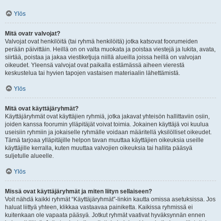
Ylös
Mitä ovatr valvojat?
Valvojat ovat henkilöitä (tai ryhmä henkilöitä) jotka katsovat foorumeiden
perään päivittäin. Heillä on on valta muokata ja poistaa viestejä ja lukita, avata,
siirtää, poistaa ja jakaa viestiketjuja niillä alueilla joissa heillä on valvojan
oikeudet. Yleensä valvojat ovat paikalla estämässä aiheen vierestä
keskustelua tai hyvien tapojen vastaisen materiaalin lähettämistä.
Ylös
Mitä ovat käyttäjäryhmät?
Käyttäjäryhmät ovat käyttäjien ryhmiä, jotka jakavat yhteisön hallittaviin osiin,
joiden kanssa foorumin ylläpitäjät voivat toimia. Jokainen käyttäjä voi kuulua
useisiin ryhmiin ja jokaiselle ryhmälle voidaan määritellä yksilölliset oikeudet.
Tämä tarjoaa ylläpitäjille helpon tavan muuttaa käyttäjien oikeuksia useille
käyttäjille kerralla, kuten muuttaa valvojien oikeuksia tai hallita pääsyä
suljetulle alueelle.
Ylös
Missä ovat käyttäjäryhmät ja miten liityn sellaiseen?
Voit nähdä kaikki ryhmät “Käyttäjäryhmät”-linkin kautta omissa asetuksissa. Jos
haluat liittyä yhteen, klikkaa vastaavaa painiketta. Kaikissa ryhmissä ei
kuitenkaan ole vapaata pääsyä. Jotkut ryhmät vaativat hyväksynnän ennen