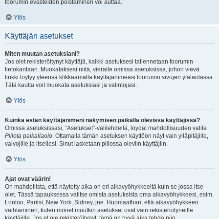
foorumin evästeiden poistaminen voi auttaa.
Ylös
Käyttäjän asetukset
Miten muutan asetuksiani?
Jos olet rekisteröitynyt käyttäjä, kaikki asetuksesi tallennetaan foorumin
tietokantaan. Muokataksesi niitä, vieraile omissa asetuksissa, johon vievä
linkki löytyy yleensä klikkaamalla käyttäjänimeäsi foorumin sivujen ylälaidassa.
Tätä kautta voit muokata asetuksiasi ja valintojasi.
Ylös
Kuinka estän käyttäjänimeni näkymisen paikalla olevissa käyttäjissä?
Omissa asetuksissasi, “Asetukset”-välilehdellä, löydät mahdollisuuden valita
Piilota paikallaolo
. Ottamalla tämän asetuksen käyttöön näyt vain ylläpitäjille,
valvojille ja itsellesi. Sinut lasketaan piilossa oleviin käyttäjiin.
Ylös
Ajat ovat väärin!
On mahdollista, että näytetty aika on eri aikavyöhykkeeltä kuin se jossa itse
olet. Tässä tapauksessa valitse omista asetuksista oma aikavyöhykkeesi, esim.
Lontoo, Pariisi, New York, Sidney, jne. Huomaathan, että aikavyöhykkeen
vaihtaminen, kuten monet muutkin asetukset ovat vain rekisteröityneille
käyttäjille. Jos et ole rekisteröitynyt, tämä on hyvä aika tehdä niin.