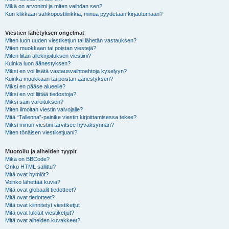
Mikä on arvonimi ja miten vaihdan sen?
Kun klikkaan sähköpostilinkkiä, minua pyydetään kirjautumaan?
Viestien lähetyksen ongelmat
Miten luon uuden viestiketjun tai lähetän vastauksen?
Miten muokkaan tai poistan viestejä?
Miten liitän allekirjoituksen viestiini?
Kuinka luon äänestyksen?
Miksi en voi lisätä vastausvaihtoehtoja kyselyyn?
Kuinka muokkaan tai poistan äänestyksen?
Miksi en pääse alueelle?
Miksi en voi liittää tiedostoja?
Miksi sain varoituksen?
Miten ilmoitan viestin valvojalle?
Mitä “Tallenna”-painike viestin kirjoittamisessa tekee?
Miksi minun viestini tarvitsee hyväksynnän?
Miten tönäisen viestiketjuani?
Muotoilu ja aiheiden tyypit
Mikä on BBCode?
Onko HTML sallittu?
Mitä ovat hymiöt?
Voinko lähettää kuvia?
Mitä ovat globaalit tiedotteet?
Mitä ovat tiedotteet?
Mitä ovat kiinnitetyt viestiketjut
Mitä ovat lukitut viestiketjut?
Mitä ovat aiheiden kuvakkeet?