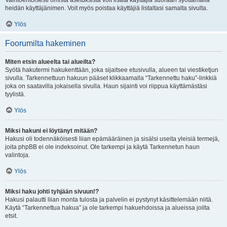
Vaihtoehtoisesti omista asetuksista voit lisätä käyttäjiä suoraan syöttämällä
heidän käyttäjänimen. Voit myös poistaa käyttäjiä listaltasi samalta sivulta.
Ylös
Foorumilta hakeminen
Miten etsin alueelta tai alueilta?
Syötä hakutermi hakukenttään, joka sijaitsee etusivulla, alueen tai viestiketjun
sivulla. Tarkennettuun hakuun pääset klikkaamalla “Tarkennettu haku”-linkkiä
joka on saatavilla jokaisella sivulla. Haun sijainti voi riippua käyttämästäsi
tyylistä.
Ylös
Miksi hakuni ei löytänyt mitään?
Hakusi oli todennäköisesti liian epämääräinen ja sisälsi useita yleisiä termejä,
joita phpBB ei ole indeksoinut. Ole tarkempi ja käytä Tarkennetun haun
valintoja.
Ylös
Miksi haku johti tyhjään sivuun!?
Hakusi palautti liian monta tulosta ja palvelin ei pystynyt käsittelemään niitä.
Käytä “Tarkennettua hakua” ja ole tarkempi hakuehdoissa ja alueissa joilta
etsit.