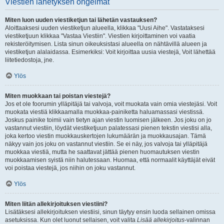
Viestien lähetyksen ongelmat
Miten luon uuden viestiketjun tai lähetän vastauksen?
Aloittaaksesi uuden viestiketjun alueella, klikkaa "Uusi Aihe". Vastataksesi
viestiketjuun klikkaa "Vastaa Viestiin". Viestien kirjoittaminen voi vaatia
rekisteröitymisen. Lista sinun oikeuksistasi alueella on nähtävillä alueen ja
viestiketjun alalaidassa. Esimerkiksi: Voit kirjoittaa uusia viestejä, Voit lähettää
liitetiedostoja, jne.
Ylös
Miten muokkaan tai poistan viestejä?
Jos et ole foorumin ylläpitäjä tai valvoja, voit muokata vain omia viestejäsi. Voit
muokata viestiä klikkaamalla muokkaa-painiketta haluamassasi viestissä.
Joskus painike toimii vain tietyn ajan viestin luomisen jälkeen. Jos joku on jo
vastannut viestiin, löydät viestiketjuun palatessasi pienen tekstin viestisi alla,
joka kertoo viestin muokkauskertojen lukumäärän ja muokkausajan. Tämä
näkyy vain jos joku on vastannut viestiin. Se ei näy, jos valvoja tai ylläpitäjä
muokkaa viestiä, mutta he saattavat jättää pienen huomautuksen viestin
muokkaamisen syistä niin halutessaan. Huomaa, että normaalit käyttäjät eivät
voi poistaa viestejä, jos niihin on joku vastannut.
Ylös
Miten liitän allekirjoituksen viestiini?
Lisätäksesi allekirjoituksen viestiisi, sinun täytyy ensin luoda sellainen omissa
asetuksissa. Kun olet luonut sellaisen, voit valita
Lisää allekirjoitus
-valinnan