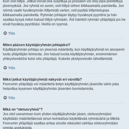
kuin voit liittyä. Jotkut voivat olla suljettuja ja joissakin voi olla jopa piilotettuja
jäsenyyksiä. Jos ryhmä on avoin, voit liittyä siihen klikkaamalla painiketta. Jos
ryhmä vaatii hyväksynnän liittymistä varten, voit pyytää liittymislupaa
klikkaamalla painiketta. Ryhmän johtajan täytyy hyväksyä pyyntösi ja hän
saattaa kysyä miksi haluat liittyä ryhmään. Älä häiriköi ryhmän ylläpitäjiä jos he
eivät hyväksy pyyntöäsi. Heillä on syynsä.
Ylös
Miten pääsen käyttäjäryhmän johtajaksi?
Käyttäjäryhmän johtaja on yleensä määritelty, kun käyttäjäryhmät on alunperin
luotu ylläpitäjän toimesta. Jos haluat luoda käyttäjäryhmän, ensimmäinen
yhteyshenkilösi tulisi olla ylläpitäjä. Kokeile yksityisviestin lähettämistä.
Ylös
Miksi jotkut käyttäjäryhmät näkyvät eri väreillä?
Foorumin ylläpitäjä voi määritellä tietyn käyttäjäryhmän jäsenille värin joka
helpottaa kyseisen käyttäjäryhmän jäsenten tunnistamista.
Ylös
Mikä on “oletusryhmä”?
Jos olet useamman kuin yhden käyttäjäryhmän jäsen, oletusryhmääsi
käytetään määriteltäessä sinun kohdallasi käytettävää ryhmäväriä ja titteliä.
Foorumin ylläpitäjä saattaa antaa sinulle oikeudet vaihtaa oletusryhmääsi
omista asetuksista.