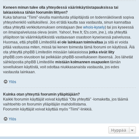
Keneen minun tulee olla yhteydessä väärinkäytöstapauksissa tai
lakiasioissa tähän foorumiin liittyen?
Kuka tahansa “Tiimi”-sivulla mainituista ylläpitäjistä on todennäköisesti sopiva
yhteyshenkilö valituksillesi. Jos et tätä kautta saa vastausta, sinun kannattaa
ottaa yhteyttä verkkotunnuksen omistajaan (tee
whois-kysely
) tai jos kyseessä
on ilmaispalvelussa oleva (esim. Yahoo!, free.fr, f2s.com, jne.), ota yhteyttä
ylläpitoon tai väärinkäytöksistä vastaavaan osastoon kyseisessä palvelussa.
Huomaa, että phpBB Limitedillä
ei ole lainkaan toimivaltaa
ja sitä ei voida
pitää vastuussa miten, missä tai kenen toimesta tämä foorumi on käytössä. Älä
ota yhteyttä phpBB Limitediin missään lakiasioissa
jotka eivät liity
phpBB.com-sivustoon tai pelkkään phpBB-sovellukseen itseensä. Jos lähetät
sähköpostia phpBB Limitedille
mistään kolmannen osapuolen
tämän
sovelluksen käytöstä, voit odottaa niukkasanaista vastausta, jos edes
vastausta lainkaan.
Ylös
Kuinka otan yhteyttä foorumin ylläpitäjään?
Kaikki foorumin käyttäjät voivat käyttää “Ota yhteyttä” -lomaketta, jos täämä
vaihtoehto on foorumin ylläpitäjän mahdollistama.
Foorumin käyttäjät voivat käyttää myös “Tiimi”-linkkiä.
Ylös
Hyppää