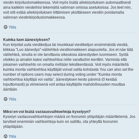
viestin kirjoituslomakkeessa. Voit myös lisätä allekirjoituksen automaattisesti
aina kaikkiin viesteihisi tekemällä valinnan omissa asetuksissa. Jos teet niin,
voit silti estää allekirjoituksen liittämisen yksittäiseen viestiin poistamalla
valinnan viestinkirjoituslomakkeessa.
Ylös
Kuinka luon äänestyksen?
Kun kirjoitat uuta viestiketjua tai muokkaat viestiketjun ensimmäistä viestiä,
klikkaa "Luo äänestys"-välilehteä viestilomakkeen alapuolella. Jos et näe tätä
välilehteä, sinulla ei ole tarvittavia oikeuksia äänestysten luomiseen. Syötä
otsikko ja ainakin kaksi vaihtoehtoa niille varattuihin kenttiin. Varmista että
jokainen vaihtoehto on omalla rivillään tekstikentässä. Voit myös määritellä
kuinka monta vaihtoehtoa käyttäjät voivat valita kohdasta You can also set the
number of options users may select during voting under “Kuinka monta
vaihtoehtoa käyttäjä voi valita”, äänestyksen kesto päivinä (0 kestää
loputtomasti) ja viimeisenä voit antaa käyttäjille mahdollisuuden muuttaa
ääntään.
Ylös
Miksi en voi lisätä vastausvaihtoehtoja kyselyyn?
Kyselyn vastausvaihtoehtojen määrä on foorumin ylläpitäjän määrittelemä. Jos
tarvitset enemmän vaihtoehtoja kuin on sallittu, ota yhteyttä foorumin
ylläpitäjään.
Ylös