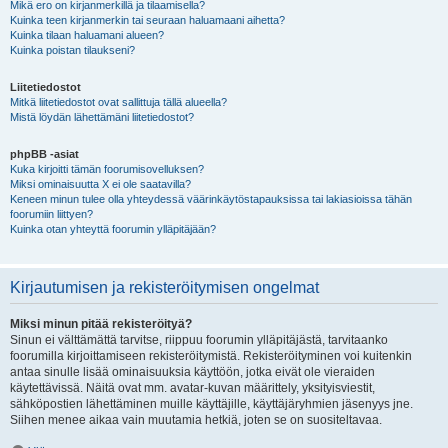
Mikä ero on kirjanmerkillä ja tilaamisella?
Kuinka teen kirjanmerkin tai seuraan haluamaani aihetta?
Kuinka tilaan haluamani alueen?
Kuinka poistan tilaukseni?
Liitetiedostot
Mitkä liitetiedostot ovat sallittuja tällä alueella?
Mistä löydän lähettämäni liitetiedostot?
phpBB -asiat
Kuka kirjoitti tämän foorumisovelluksen?
Miksi ominaisuutta X ei ole saatavilla?
Keneen minun tulee olla yhteydessä väärinkäytöstapauksissa tai lakiasioissa tähän
foorumiin liittyen?
Kuinka otan yhteyttä foorumin ylläpitäjään?
Kirjautumisen ja rekisteröitymisen ongelmat
Miksi minun pitää rekisteröityä?
Sinun ei välttämättä tarvitse, riippuu foorumin ylläpitäjästä, tarvitaanko
foorumilla kirjoittamiseen rekisteröitymistä. Rekisteröityminen voi kuitenkin
antaa sinulle lisää ominaisuuksia käyttöön, jotka eivät ole vieraiden
käytettävissä. Näitä ovat mm. avatar-kuvan määrittely, yksityisviestit,
sähköpostien lähettäminen muille käyttäjille, käyttäjäryhmien jäsenyys jne.
Siihen menee aikaa vain muutamia hetkiä, joten se on suositeltavaa.