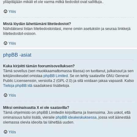
ylläpitäjään mikäli et ole varma mitkä tiedostot ovat sallittuja..
Ylös
Mistä löydän lähettämäni liitetiedostot?
Nähdäksesi listan liitetiedostoistasi, mene omiin asetuksiin ja seuraa linkkejä
liitetiedostot-osioon.
Ylös
phpBB -asiat
Kuka kirjoitti tämän foorumisovelluksen?
Tämä sovellus (sen muokkaamattomassa tilassa) on tuottanut, julkaissut ja sen
tekijänoikeudet omistaa
phpBB Limited
. Se on tehty saataville GNU General
Public Licensenssin, versiolla 2 (GPL-2.0) ja sitä voidaan jakaa vapaasti. Katso
Tietoja phpBB:stä
saadaksesi lisätietoja.
Ylös
Miksi ominaisuutta X ei ole saatavilla?
Tämä ohjelmisto on phpBB Limitedin kirjoittama ja lisensoima. Jos uskot, että
ominaisuus tulisi lisätä, vieraile
phpBB ideakeskuksessa
, jossa voit äänestää
olemassa olevia ideoita tai lähettää uuden.
Ylös