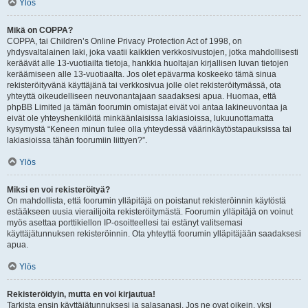
Ylös
Mikä on COPPA?
COPPA, tai Children’s Online Privacy Protection Act of 1998, on
yhdysvaltalainen laki, joka vaatii kaikkien verkkosivustojen, jotka mahdollisesti
keräävät alle 13-vuotiailta tietoja, hankkia huoltajan kirjallisen luvan tietojen
keräämiseen alle 13-vuotiaalta. Jos olet epävarma koskeeko tämä sinua
rekisteröityvänä käyttäjänä tai verkkosivua jolle olet rekisteröitymässä, ota
yhteyttä oikeudelliseen neuvonantajaan saadaksesi apua. Huomaa, että
phpBB Limited ja tämän foorumin omistajat eivät voi antaa lakineuvontaa ja
eivät ole yhteyshenkilöitä minkäänlaisissa lakiasioissa, lukuunottamatta
kysymystä “Keneen minun tulee olla yhteydessä väärinkäytöstapauksissa tai
lakiasioissa tähän foorumiin liittyen?”.
Ylös
Miksi en voi rekisteröityä?
On mahdollista, että foorumin ylläpitäjä on poistanut rekisteröinnin käytöstä
estääkseen uusia vierailijoita rekisteröitymästä. Foorumin ylläpitäjä on voinut
myös asettaa porttikiellon IP-osoitteellesi tai estänyt valitsemasi
käyttäjätunnuksen rekisteröinnin. Ota yhteyttä foorumin ylläpitäjään saadaksesi
apua.
Ylös
Rekisteröidyin, mutta en voi kirjautua!
Tarkista ensin käyttäjätunnuksesi ja salasanasi. Jos ne ovat oikein, yksi