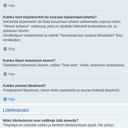
Ylös
Kuinka teen kirjanmerkin tai seuraan haluamaani aihetta?
Voit tehdä kirjanmekin tai tilata haluamasi aiheen valitsemalla sopivan linkin
“Aiheen työkalut” -valikossa, joka on sijoitettu kätevästi keskustelun ylä- ja
alalaidan lähelle.
Viestiketjuun vastaaminen ja valinta “Huomauta kun vastaus lähetetään” tilaa
viestiketjun.
Ylös
Kuinka tilaan haluamani alueen?
Tilataksesi haluamasi alueen, valitse “Tilaa alue” -linkki, aluesivun alalaidassa.
Ylös
Kuinka poistan tilaukseni?
Poistaaksesi tilauksiasi, mene omiin asetuksiisi ja seuraa linkkejä tilauksiisi.
Ylös
Liitetiedostot
Mitkä liitetiedostot ovat sallittuja tällä alueella?
Ylläpitäjä voi määrätä sallitut ja kielletyt liitetiedostojen tyypit. Ota yhteys