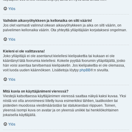
Ylös
Vaihdoin aikavyöhykkeen ja kellonaika on silti väärin!
Jos olet varmasti valinnut oikean aikavyöhykkeen ja aika on silti väärin, on
palvelimen kellonaika väärin. Ota yhteyttä ylläpitäjään korjataksesi ongelman.
Ylös
Kieleni ei ole valittavana!
Joko ylläpitäjä ei ole asentanut kielellesi kielipakettia tai kukaan ei ole
kääntänyt tätä foorumia kielellesi. Kokeile pyytää foorumin ylläpitäjältä, josko
hän voisi asentaa tarvitsemasi kielipaketin. Jos kielipakettia ei ole olemassa,
voit luoda uuden käännöksen. Lisätietoja löytyy
phpBB
®:n sivuilta.
Ylös
Mitä kuvia on käyttäjänimeni vieressä?
Viestejä katsottaessa käyttäjänimen vieressä saattaa näkyä kaksi kuvaa. Yksi
niistä voi olla arvonimeesi liitetty kuva esimerkiksi tähtien, laatikoiden tai
pisteiden muodossa viestimäärästäsi tai statuksestasi riippuen. Toinen,
yleensä isompi kuva on avatar ja on yleensä uniikki tai henkilökohtainen
jokaisella käyttäjällä.
Ylös