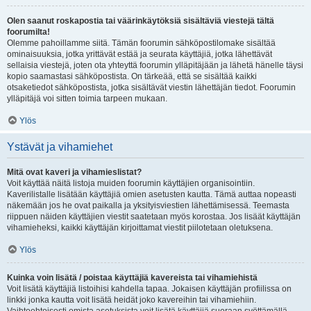
Olen saanut roskapostia tai väärinkäytöksiä sisältäviä viestejä tältä
foorumilta!
Olemme pahoillamme siitä. Tämän foorumin sähköpostilomake sisältää
ominaisuuksia, jotka yrittävät estää ja seurata käyttäjiä, jotka lähettävät
sellaisia viestejä, joten ota yhteyttä foorumin ylläpitäjään ja lähetä hänelle täysi
kopio saamastasi sähköpostista. On tärkeää, että se sisältää kaikki
otsaketiedot sähköpostista, jotka sisältävät viestin lähettäjän tiedot. Foorumin
ylläpitäjä voi sitten toimia tarpeen mukaan.
Ylös
Ystävät ja vihamiehet
Mitä ovat kaveri ja vihamieslistat?
Voit käyttää näitä listoja muiden foorumin käyttäjien organisointiin.
Kaverilistalle lisätään käyttäjiä omien asetusten kautta. Tämä auttaa nopeasti
näkemään jos he ovat paikalla ja yksityisviestien lähettämisessä. Teemasta
riippuen näiden käyttäjien viestit saatetaan myös korostaa. Jos lisäät käyttäjän
vihamieheksi, kaikki käyttäjän kirjoittamat viestit piilotetaan oletuksena.
Ylös
Kuinka voin lisätä / poistaa käyttäjiä kavereista tai vihamiehistä
Voit lisätä käyttäjiä listoihisi kahdella tapaa. Jokaisen käyttäjän profiilissa on
linkki jonka kautta voit lisätä heidät joko kavereihin tai vihamiehiin.