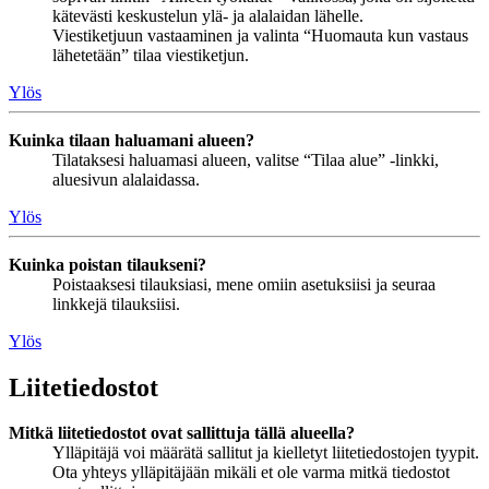
kätevästi keskustelun ylä- ja alalaidan lähelle.
Viestiketjuun vastaaminen ja valinta “Huomauta kun vastaus
lähetetään” tilaa viestiketjun.
Ylös
Kuinka tilaan haluamani alueen?
Tilataksesi haluamasi alueen, valitse “Tilaa alue” -linkki,
aluesivun alalaidassa.
Ylös
Kuinka poistan tilaukseni?
Poistaaksesi tilauksiasi, mene omiin asetuksiisi ja seuraa
linkkejä tilauksiisi.
Ylös
Liitetiedostot
Mitkä liitetiedostot ovat sallittuja tällä alueella?
Ylläpitäjä voi määrätä sallitut ja kielletyt liitetiedostojen tyypit.
Ota yhteys ylläpitäjään mikäli et ole varma mitkä tiedostot