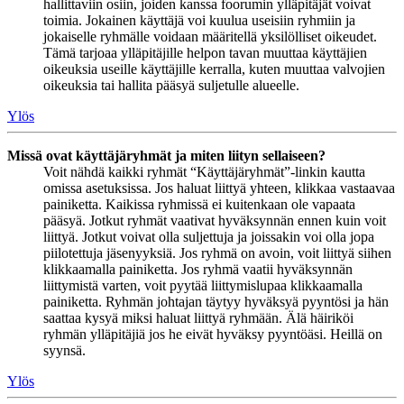
hallittaviin osiin, joiden kanssa foorumin ylläpitäjät voivat
toimia. Jokainen käyttäjä voi kuulua useisiin ryhmiin ja
jokaiselle ryhmälle voidaan määritellä yksilölliset oikeudet.
Tämä tarjoaa ylläpitäjille helpon tavan muuttaa käyttäjien
oikeuksia useille käyttäjille kerralla, kuten muuttaa valvojien
oikeuksia tai hallita pääsyä suljetulle alueelle.
Ylös
Missä ovat käyttäjäryhmät ja miten liityn sellaiseen?
Voit nähdä kaikki ryhmät “Käyttäjäryhmät”-linkin kautta
omissa asetuksissa. Jos haluat liittyä yhteen, klikkaa vastaavaa
painiketta. Kaikissa ryhmissä ei kuitenkaan ole vapaata
pääsyä. Jotkut ryhmät vaativat hyväksynnän ennen kuin voit
liittyä. Jotkut voivat olla suljettuja ja joissakin voi olla jopa
piilotettuja jäsenyyksiä. Jos ryhmä on avoin, voit liittyä siihen
klikkaamalla painiketta. Jos ryhmä vaatii hyväksynnän
liittymistä varten, voit pyytää liittymislupaa klikkaamalla
painiketta. Ryhmän johtajan täytyy hyväksyä pyyntösi ja hän
saattaa kysyä miksi haluat liittyä ryhmään. Älä häiriköi
ryhmän ylläpitäjiä jos he eivät hyväksy pyyntöäsi. Heillä on
syynsä.
Ylös