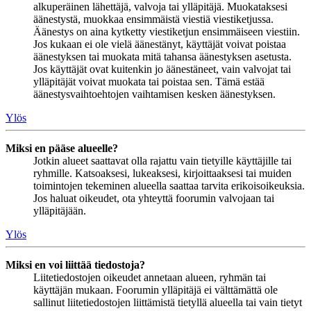
alkuperäinen lähettäjä, valvoja tai ylläpitäjä. Muokataksesi
äänestystä, muokkaa ensimmäistä viestiä viestiketjussa.
Äänestys on aina kytketty viestiketjun ensimmäiseen viestiin.
Jos kukaan ei ole vielä äänestänyt, käyttäjät voivat poistaa
äänestyksen tai muokata mitä tahansa äänestyksen asetusta.
Jos käyttäjät ovat kuitenkin jo äänestäneet, vain valvojat tai
ylläpitäjät voivat muokata tai poistaa sen. Tämä estää
äänestysvaihtoehtojen vaihtamisen kesken äänestyksen.
Ylös
Miksi en pääse alueelle?
Jotkin alueet saattavat olla rajattu vain tietyille käyttäjille tai
ryhmille. Katsoaksesi, lukeaksesi, kirjoittaaksesi tai muiden
toimintojen tekeminen alueella saattaa tarvita erikoisoikeuksia.
Jos haluat oikeudet, ota yhteyttä foorumin valvojaan tai
ylläpitäjään.
Ylös
Miksi en voi liittää tiedostoja?
Liitetiedostojen oikeudet annetaan alueen, ryhmän tai
käyttäjän mukaan. Foorumin ylläpitäjä ei välttämättä ole
sallinut liitetiedostojen liittämistä tietyllä alueella tai vain tietyt