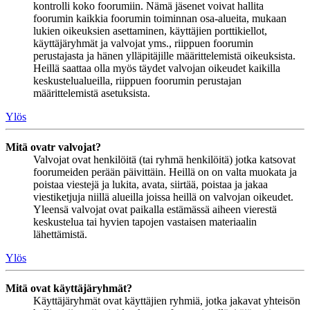
kontrolli koko foorumiin. Nämä jäsenet voivat hallita
foorumin kaikkia foorumin toiminnan osa-alueita, mukaan
lukien oikeuksien asettaminen, käyttäjien porttikiellot,
käyttäjäryhmät ja valvojat yms., riippuen foorumin
perustajasta ja hänen ylläpitäjille määrittelemistä oikeuksista.
Heillä saattaa olla myös täydet valvojan oikeudet kaikilla
keskustelualueilla, riippuen foorumin perustajan
määrittelemistä asetuksista.
Ylös
Mitä ovatr valvojat?
Valvojat ovat henkilöitä (tai ryhmä henkilöitä) jotka katsovat
foorumeiden perään päivittäin. Heillä on on valta muokata ja
poistaa viestejä ja lukita, avata, siirtää, poistaa ja jakaa
viestiketjuja niillä alueilla joissa heillä on valvojan oikeudet.
Yleensä valvojat ovat paikalla estämässä aiheen vierestä
keskustelua tai hyvien tapojen vastaisen materiaalin
lähettämistä.
Ylös
Mitä ovat käyttäjäryhmät?
Käyttäjäryhmät ovat käyttäjien ryhmiä, jotka jakavat yhteisön