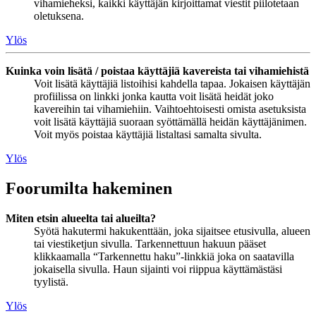
vihamieheksi, kaikki käyttäjän kirjoittamat viestit piilotetaan
oletuksena.
Ylös
Kuinka voin lisätä / poistaa käyttäjiä kavereista tai vihamiehistä
Voit lisätä käyttäjiä listoihisi kahdella tapaa. Jokaisen käyttäjän
profiilissa on linkki jonka kautta voit lisätä heidät joko
kavereihin tai vihamiehiin. Vaihtoehtoisesti omista asetuksista
voit lisätä käyttäjiä suoraan syöttämällä heidän käyttäjänimen.
Voit myös poistaa käyttäjiä listaltasi samalta sivulta.
Ylös
Foorumilta hakeminen
Miten etsin alueelta tai alueilta?
Syötä hakutermi hakukenttään, joka sijaitsee etusivulla, alueen
tai viestiketjun sivulla. Tarkennettuun hakuun pääset
klikkaamalla “Tarkennettu haku”-linkkiä joka on saatavilla
jokaisella sivulla. Haun sijainti voi riippua käyttämästäsi
tyylistä.
Ylös