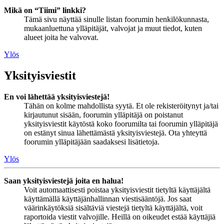
Mikä on “Tiimi” linkki?
Tämä sivu näyttää sinulle listan foorumin henkilökunnasta,
mukaanluettuna ylläpitäjät, valvojat ja muut tiedot, kuten
alueet joita he valvovat.
Ylös
Yksityisviestit
En voi lähettää yksityisviestejä!
Tähän on kolme mahdollista syytä. Et ole rekisteröitynyt ja/tai
kirjautunut sisään, foorumin ylläpitäjä on poistanut
yksityisviestit käytöstä koko foorumilta tai foorumin ylläpitäjä
on estänyt sinua lähettämästä yksityisviestejä. Ota yhteyttä
foorumin ylläpitäjään saadaksesi lisätietoja.
Ylös
Saan yksityisviestejä joita en halua!
Voit automaattisesti poistaa yksityisviestit tietyltä käyttäjältä
käyttämällä käyttäjänhallinnan viestisääntöjä. Jos saat
väärinkäytöksiä sisältäviä viestejä tietyltä käyttäjältä, voit
raportoida viestit valvojille. Heillä on oikeudet estää käyttäjiä