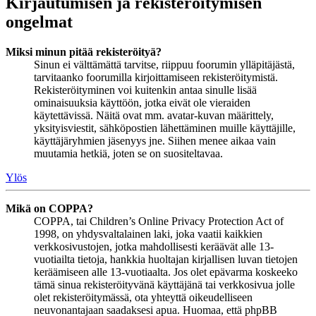
Kirjautumisen ja rekisteröitymisen
ongelmat
Miksi minun pitää rekisteröityä?
Sinun ei välttämättä tarvitse, riippuu foorumin ylläpitäjästä,
tarvitaanko foorumilla kirjoittamiseen rekisteröitymistä.
Rekisteröityminen voi kuitenkin antaa sinulle lisää
ominaisuuksia käyttöön, jotka eivät ole vieraiden
käytettävissä. Näitä ovat mm. avatar-kuvan määrittely,
yksityisviestit, sähköpostien lähettäminen muille käyttäjille,
käyttäjäryhmien jäsenyys jne. Siihen menee aikaa vain
muutamia hetkiä, joten se on suositeltavaa.
Ylös
Mikä on COPPA?
COPPA, tai Children’s Online Privacy Protection Act of
1998, on yhdysvaltalainen laki, joka vaatii kaikkien
verkkosivustojen, jotka mahdollisesti keräävät alle 13-
vuotiailta tietoja, hankkia huoltajan kirjallisen luvan tietojen
keräämiseen alle 13-vuotiaalta. Jos olet epävarma koskeeko
tämä sinua rekisteröityvänä käyttäjänä tai verkkosivua jolle
olet rekisteröitymässä, ota yhteyttä oikeudelliseen
neuvonantajaan saadaksesi apua. Huomaa, että phpBB