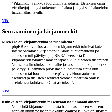
“Pikalinkit”-valikkoa foorumin ylälaidassa. Etsiäksesi omia
viestiketjuja, käytä tarkennettua hakua ja täytä sen hakuehdot
haluamallasi tavalla.
Ylös
Seuraaminen ja kirjanmerkit
Mikä ero on kirjanmerkillä ja tilaamisella?
phpBB 3.0 -versiossa aiheiden kirjanmerkit toimivat kuten
internet-selaimen kirjanmerkit. Sinua ei huomautettu jos
aiheeseen tuli päivitys. phpBB 3.1 -versiosta lähtien
kirjanmerkit toimivat samaan tapaan kuin aiheiden tilaaminen.
Voit saada ilmoituksen kun aihe josta sinulla on kirjanmerkki
päivittyy. Tilaaminen puolestaan huomauttaa sinua kun
aiheeseen tai foorumiin tulee päivitys. Huomautusten
asetukset ja tilausten asetukset voidaan määrittää omissa
asetuksissa kohdassa “Omat asetukset”.
Ylös
Kuinka teen kirjanmerkin tai seuraan haluamaani aihetta?
Voit tehdä kirjanmekin tai tilata haluamasi aiheen valitsemalla
sopivan linkin “Aiheen työkalut” -valikossa, joka on sijoitettu