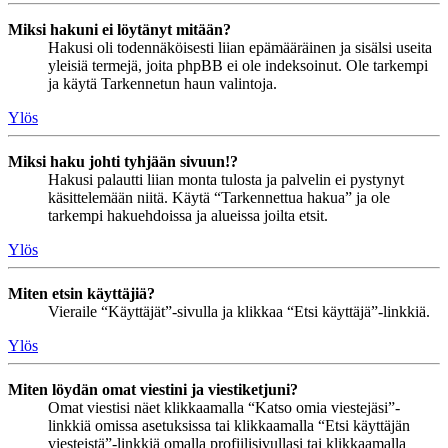
Miksi hakuni ei löytänyt mitään?
Hakusi oli todennäköisesti liian epämääräinen ja sisälsi useita
yleisiä termejä, joita phpBB ei ole indeksoinut. Ole tarkempi
ja käytä Tarkennetun haun valintoja.
Ylös
Miksi haku johti tyhjään sivuun!?
Hakusi palautti liian monta tulosta ja palvelin ei pystynyt
käsittelemään niitä. Käytä “Tarkennettua hakua” ja ole
tarkempi hakuehdoissa ja alueissa joilta etsit.
Ylös
Miten etsin käyttäjiä?
Vieraile “Käyttäjät”-sivulla ja klikkaa “Etsi käyttäjä”-linkkiä.
Ylös
Miten löydän omat viestini ja viestiketjuni?
Omat viestisi näet klikkaamalla “Katso omia viestejäsi”-
linkkiä omissa asetuksissa tai klikkaamalla “Etsi käyttäjän
viesteistä”-linkkiä omalla profiilisivullasi tai klikkaamalla