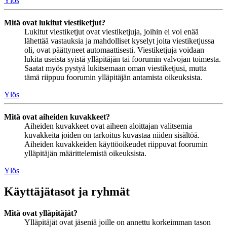
Ylös
Mitä ovat lukitut viestiketjut?
Lukitut viestiketjut ovat viestiketjuja, joihin ei voi enää
lähettää vastauksia ja mahdolliset kyselyt joita viestiketjussa
oli, ovat päättyneet automaattisesti. Viestiketjuja voidaan
lukita useista syistä ylläpitäjän tai foorumin valvojan toimesta.
Saatat myös pystyä lukitsemaan oman viestiketjusi, mutta
tämä riippuu foorumin ylläpitäjän antamista oikeuksista.
Ylös
Mitä ovat aiheiden kuvakkeet?
Aiheiden kuvakkeet ovat aiheen aloittajan valitsemia
kuvakkeita joiden on tarkoitus kuvastaa niiden sisältöä.
Aiheiden kuvakkeiden käyttöoikeudet riippuvat foorumin
ylläpitäjän määrittelemistä oikeuksista.
Ylös
Käyttäjätasot ja ryhmät
Mitä ovat ylläpitäjät?
Ylläpitäjät ovat jäseniä joille on annettu korkeimman tason