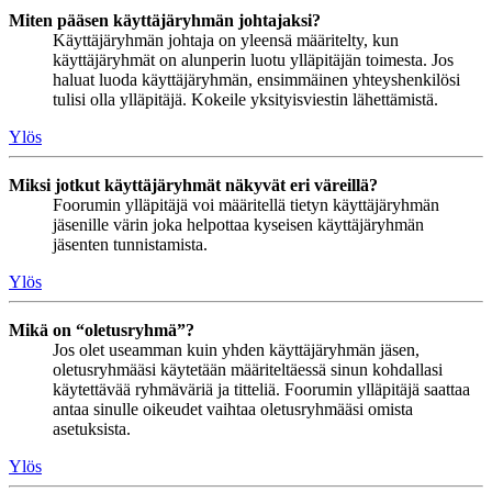
Miten pääsen käyttäjäryhmän johtajaksi?
Käyttäjäryhmän johtaja on yleensä määritelty, kun
käyttäjäryhmät on alunperin luotu ylläpitäjän toimesta. Jos
haluat luoda käyttäjäryhmän, ensimmäinen yhteyshenkilösi
tulisi olla ylläpitäjä. Kokeile yksityisviestin lähettämistä.
Ylös
Miksi jotkut käyttäjäryhmät näkyvät eri väreillä?
Foorumin ylläpitäjä voi määritellä tietyn käyttäjäryhmän
jäsenille värin joka helpottaa kyseisen käyttäjäryhmän
jäsenten tunnistamista.
Ylös
Mikä on “oletusryhmä”?
Jos olet useamman kuin yhden käyttäjäryhmän jäsen,
oletusryhmääsi käytetään määriteltäessä sinun kohdallasi
käytettävää ryhmäväriä ja titteliä. Foorumin ylläpitäjä saattaa
antaa sinulle oikeudet vaihtaa oletusryhmääsi omista
asetuksista.
Ylös