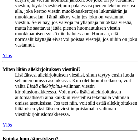
viestiin, löydät viestiketjuun palatessasi pienen tekstin viestisi
alla, joka kertoo viestin muokkauskertojen lukumäärän ja
muokkausajan. Tämä näkyy vain jos joku on vastannut
viestiin. Se ei näy, jos valvoja tai ylläpitäjä muokkaa viestiä,
mutta he saattavat jättää pienen huomautuksen viestin
muokkaamisen syistä niin halutessaan. Huomaa, että
normaalit käyttäjät eivät voi poistaa viestejä, jos niihin on joku
vastannut.
Ylös
Miten liitän allekirjoituksen viestiini?
Lisätäksesi allekirjoituksen viestiisi, sinun täytyy ensin luoda
sellainen omissa asetuksissa. Kun olet luonut sellaisen, voit
valita
Lisää allekirjoitus
-valinnan viestin
kirjoituslomakkeessa. Voit myös lisätä allekirjoituksen
automaattisesti aina kaikkiin viesteihisi tekemällä valinnan
omissa asetuksissa. Jos teet niin, voit silti estää allekirjoituksen
liittämisen yksittäiseen viestiin poistamalla valinnan
viestinkirjoituslomakkeessa.
Ylös
Kuinka luon äänestyksen?