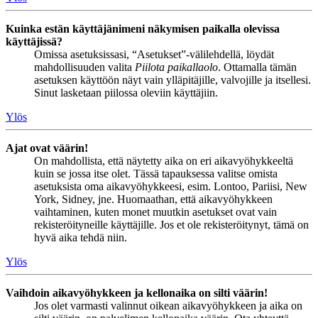
Kuinka estän käyttäjänimeni näkymisen paikalla olevissa
käyttäjissä?
Omissa asetuksissasi, “Asetukset”-välilehdellä, löydät
mahdollisuuden valita
Piilota paikallaolo
. Ottamalla tämän
asetuksen käyttöön näyt vain ylläpitäjille, valvojille ja itsellesi.
Sinut lasketaan piilossa oleviin käyttäjiin.
Ylös
Ajat ovat väärin!
On mahdollista, että näytetty aika on eri aikavyöhykkeeltä
kuin se jossa itse olet. Tässä tapauksessa valitse omista
asetuksista oma aikavyöhykkeesi, esim. Lontoo, Pariisi, New
York, Sidney, jne. Huomaathan, että aikavyöhykkeen
vaihtaminen, kuten monet muutkin asetukset ovat vain
rekisteröityneille käyttäjille. Jos et ole rekisteröitynyt, tämä on
hyvä aika tehdä niin.
Ylös
Vaihdoin aikavyöhykkeen ja kellonaika on silti väärin!
Jos olet varmasti valinnut oikean aikavyöhykkeen ja aika on