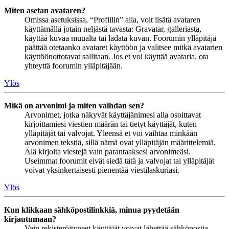
Miten asetan avataren?
Omissa asetuksissa, “Profiilin” alla, voit lisätä avataren
käyttämällä jotain neljästä tavasta: Gravatar, galleriasta,
käyttää kuvaa muualta tai ladata kuvan. Foorumin ylläpitäjä
päättää otetaanko avataret käyttöön ja valitsee mitkä avatarien
käyttöönottotavat sallitaan. Jos et voi käyttää avataria, ota
yhteyttä foorumin ylläpitäjään.
Ylös
Mikä on arvonimi ja miten vaihdan sen?
Arvonimet, jotka näkyvät käyttäjänimesi alla osoittavat
kirjoittamiesi viestien määrän tai tietyt käyttäjät, kuten
ylläpitäjät tai valvojat. Yleensä et voi vaihtaa minkään
arvonimen tekstiä, sillä nämä ovat ylläpitäjän määrittelemiä.
Älä kirjoita viestejä vain parantaaksesi arvonimeäsi.
Useimmat foorumit eivät siedä tätä ja valvojat tai ylläpitäjät
voivat yksinkertaisesti pienentää viestilaskuriasi.
Ylös
Kun klikkaan sähköpostilinkkiä, minua pyydetään
kirjautumaan?
Vain rekisteröityneet käyttäjät voivat lähettää sähköpostia