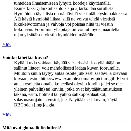
tunteiden ilmaisemiseen lyhyitä koodeja käyttämällä.
Esimerkiksi :) tarkoittaa iloista ja :( tarkoittaa surullista.
Hymiöiden täysi lista on nähtävillä viestinlähetyslomakkeessa.
Älä käytä hymiöitä liikaa, sillä ne voivat tehdä viestistä
lukukelvottoman ja valvoja voi poistaa niitä tai viestin
kokonaan. Foorumin ylläpitäjä on voinut myös määritellä
rajan yksittäisen viestin hymiöiden määrälle.
Ylös
Voinko lähettää kuvia?
Kyllä, kuvia voidaan käyttää viesteissäsi. Jos ylläpitäjä on
sallinut liitteet, voit mahdollisesti ladata kuvan foorumille.
Muutoin sinun täytyy antaa osoite julkisesti saatavilla olevaan
kuvaan, esim. http://www.example.com/my-picture.gif. Et voi
antaa osoitetta omalla koneellasi oleviin kuviin (ellei se ole
yleinen palvelin) tai kuviin, jotka ovat käyttäjätunnistuksen
takana, esim. hotmail tai yahoo sähköpostilaatikot,
salasanasuojatut sivustot, jne. Näyttääksesi kuvan, käytä
BBCoden [img]-tagia.
Ylös
Mitä ovat globaalit tiedotteet?