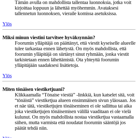
Tämän avulla on mahdollista tallentaa luonnoksia, jotka voit
kirjoittaa loppuun ja lähettää myöhemmin. Avataksesi
tallennetun luonnoksen, vieraile komissa asetuksissa.
Ylös
Miksi minun viestini tarvitsee hyväksynnän?
Foorumin ylläpitäjä on päättänyt, että viestit kyseiselle alueelle
tulee tarkastaa ennen lähetystä. On myös mahdollista, että
foorumin ylläpitäjä on siirtänyt sinut ryhmään, jonka viestit
tarkistetaan ennen lähettämistä. Ota yhteyttä foorumin
ylläpitäjään saadaksesi lisätietoja.
Ylös
Miten tönäisen viestiketjuani?
Klikkaamalla “Tönaise viestiä” -linkkiä, kun katselet sitä, voit
“tönäistä” viestiketjua alueen ensimmäisen sivun yläosaan. Jos
et näe tätä, viestiketjujen tönäiseminen ei ole sallittua tai aika
joka viestiketjujen tönäisemisen välillä vaaditaan ei ole vielä
kulunut. On myös mahdollista nostaa viestiketjua vastaamalla
siihen, mutta varmista että noudatat foorumin sääntöjä jos
päätät tehdä niin.