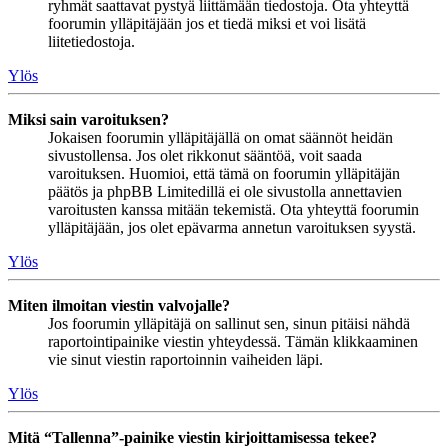
ryhmät saattavat pystyä liittämään tiedostoja. Ota yhteyttä
foorumin ylläpitäjään jos et tiedä miksi et voi lisätä
liitetiedostoja.
Ylös
Miksi sain varoituksen?
Jokaisen foorumin ylläpitäjällä on omat säännöt heidän
sivustollensa. Jos olet rikkonut sääntöä, voit saada
varoituksen. Huomioi, että tämä on foorumin ylläpitäjän
päätös ja phpBB Limitedillä ei ole sivustolla annettavien
varoitusten kanssa mitään tekemistä. Ota yhteyttä foorumin
ylläpitäjään, jos olet epävarma annetun varoituksen syystä.
Ylös
Miten ilmoitan viestin valvojalle?
Jos foorumin ylläpitäjä on sallinut sen, sinun pitäisi nähdä
raportointipainike viestin yhteydessä. Tämän klikkaaminen
vie sinut viestin raportoinnin vaiheiden läpi.
Ylös
Mitä “Tallenna”-painike viestin kirjoittamisessa tekee?