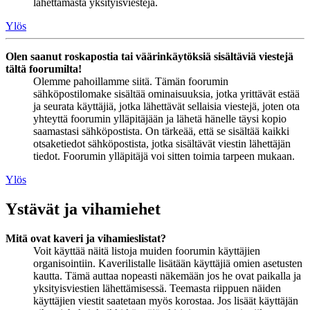
lähettämästä yksityisviestejä.
Ylös
Olen saanut roskapostia tai väärinkäytöksiä sisältäviä viestejä
tältä foorumilta!
Olemme pahoillamme siitä. Tämän foorumin
sähköpostilomake sisältää ominaisuuksia, jotka yrittävät estää
ja seurata käyttäjiä, jotka lähettävät sellaisia viestejä, joten ota
yhteyttä foorumin ylläpitäjään ja lähetä hänelle täysi kopio
saamastasi sähköpostista. On tärkeää, että se sisältää kaikki
otsaketiedot sähköpostista, jotka sisältävät viestin lähettäjän
tiedot. Foorumin ylläpitäjä voi sitten toimia tarpeen mukaan.
Ylös
Ystävät ja vihamiehet
Mitä ovat kaveri ja vihamieslistat?
Voit käyttää näitä listoja muiden foorumin käyttäjien
organisointiin. Kaverilistalle lisätään käyttäjiä omien asetusten
kautta. Tämä auttaa nopeasti näkemään jos he ovat paikalla ja
yksityisviestien lähettämisessä. Teemasta riippuen näiden
käyttäjien viestit saatetaan myös korostaa. Jos lisäät käyttäjän