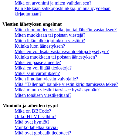
Mikä on arvonimi ja miten vaihdan sen?
Kun klikkaan sähköpostilinkkiä, minua pyydetään
kirjautumaan?
Viestien lähetyksen ongelmat
Miten luon uuden viestiketjun tai lähetän vastauksen?
Miten muokkaan tai poistan viestejä?
Miten liitän allekirjoituksen viestiini?
Kuinka luon äänestyksen?
Miksi en voi lisätä vastausvaihtoehtoja kyselyyn?
Kuinka muokkaan tai poistan äänestyksen?
Miksi en pääse alueelle?
Miksi en voi liittää tiedostoja?
Miksi sain varoituksen?
Miten ilmoitan viestin valvojalle?
Mitä “Tallenna”-painike viestin kirjoittamisessa tekee?
Miksi minun viestini tarvitsee hyväksynnän?
Miten tönäisen viestiketjuani?
Muotoilu ja aiheiden tyypit
Mikä on BBCode?
Onko HTML sallittu?
Mitä ovat hymiöt?
Voinko lähettää kuvia?
Mitä ovat globaalit tiedotteet?