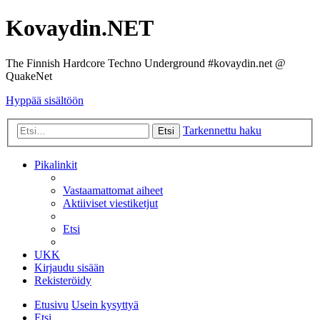
Kovaydin.NET
The Finnish Hardcore Techno Underground #kovaydin.net @
QuakeNet
Hyppää sisältöön
Tarkennettu haku
Etsi
Pikalinkit
Vastaamattomat aiheet
Aktiiviset viestiketjut
Etsi
UKK
Kirjaudu sisään
Rekisteröidy
Etusivu
Usein kysyttyä
Etsi