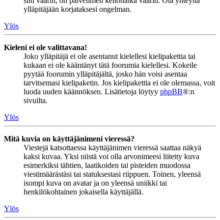
silti väärin, on palvelimen kellonaika väärin. Ota yhteyttä
ylläpitäjään korjataksesi ongelman.
Ylös
Kieleni ei ole valittavana!
Joko ylläpitäjä ei ole asentanut kielellesi kielipakettia tai
kukaan ei ole kääntänyt tätä foorumia kielellesi. Kokeile
pyytää foorumin ylläpitäjältä, josko hän voisi asentaa
tarvitsemasi kielipaketin. Jos kielipakettia ei ole olemassa, voit
luoda uuden käännöksen. Lisätietoja löytyy
phpBB
®:n
sivuilta.
Ylös
Mitä kuvia on käyttäjänimeni vieressä?
Viestejä katsottaessa käyttäjänimen vieressä saattaa näkyä
kaksi kuvaa. Yksi niistä voi olla arvonimeesi liitetty kuva
esimerkiksi tähtien, laatikoiden tai pisteiden muodossa
viestimäärästäsi tai statuksestasi riippuen. Toinen, yleensä
isompi kuva on avatar ja on yleensä uniikki tai
henkilökohtainen jokaisella käyttäjällä.
Ylös