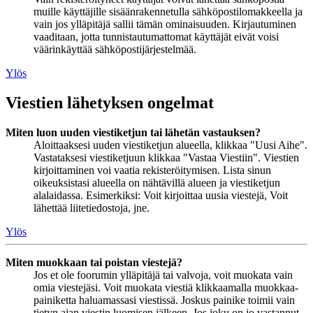
muille käyttäjille sisäänrakennetulla sähköpostilomakkeella ja
vain jos ylläpitäjä sallii tämän ominaisuuden. Kirjautuminen
vaaditaan, jotta tunnistautumattomat käyttäjät eivät voisi
väärinkäyttää sähköpostijärjestelmää.
Ylös
Viestien lähetyksen ongelmat
Miten luon uuden viestiketjun tai lähetän vastauksen?
Aloittaaksesi uuden viestiketjun alueella, klikkaa "Uusi Aihe".
Vastataksesi viestiketjuun klikkaa "Vastaa Viestiin". Viestien
kirjoittaminen voi vaatia rekisteröitymisen. Lista sinun
oikeuksistasi alueella on nähtävillä alueen ja viestiketjun
alalaidassa. Esimerkiksi: Voit kirjoittaa uusia viestejä, Voit
lähettää liitetiedostoja, jne.
Ylös
Miten muokkaan tai poistan viestejä?
Jos et ole foorumin ylläpitäjä tai valvoja, voit muokata vain
omia viestejäsi. Voit muokata viestiä klikkaamalla muokkaa-
painiketta haluamassasi viestissä. Joskus painike toimii vain
tietyn ajan viestin luomisen jälkeen. Jos joku on jo vastannut