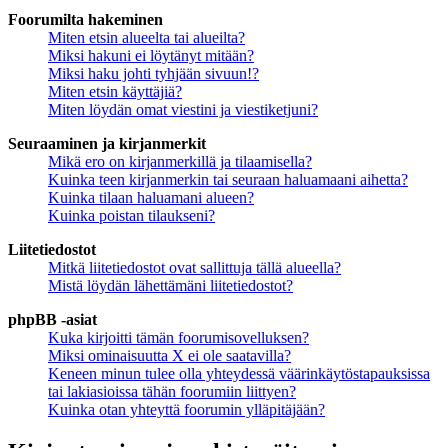
Foorumilta hakeminen
Miten etsin alueelta tai alueilta?
Miksi hakuni ei löytänyt mitään?
Miksi haku johti tyhjään sivuun!?
Miten etsin käyttäjiä?
Miten löydän omat viestini ja viestiketjuni?
Seuraaminen ja kirjanmerkit
Mikä ero on kirjanmerkillä ja tilaamisella?
Kuinka teen kirjanmerkin tai seuraan haluamaani aihetta?
Kuinka tilaan haluamani alueen?
Kuinka poistan tilaukseni?
Liitetiedostot
Mitkä liitetiedostot ovat sallittuja tällä alueella?
Mistä löydän lähettämäni liitetiedostot?
phpBB -asiat
Kuka kirjoitti tämän foorumisovelluksen?
Miksi ominaisuutta X ei ole saatavilla?
Keneen minun tulee olla yhteydessä väärinkäytöstapauksissa
tai lakiasioissa tähän foorumiin liittyen?
Kuinka otan yhteyttä foorumin ylläpitäjään?