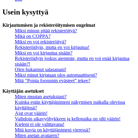
Usein kysyttyä
Kirjautumisen ja rekisteröitymisen ongelmat
Miksi minun pitää rekisteröityä?
Mikä on COPPA?
Miksi en voi rekisteröityä?
Rekisteröidyin, mutta en voi kirjautua!
Miksi en voi kirjautua sisään?
Rekisteröidyin joskus aiemmin, mutta en voi enää kirjautua
sisään?!
Olen hukannut salasanani!
Miksi minut kirjataan ulos automaattisesti?
Mitä “Poista foorumin evästeet” tekee?
Käyttäjän asetukset
Miten muutan asetuksiani?
Kuinka estän käyttäjänimeni näkymisen paikalla olevissa
käyttäjissä?
Ajat ovat väärin!
Vaihdoin aikavyöhykkeen ja kellonaika on silti väärin!
Kieleni ei ole valittavana!
Mitä kuvia on käyttäjänimeni vieressä?
Miten asetan avataren?