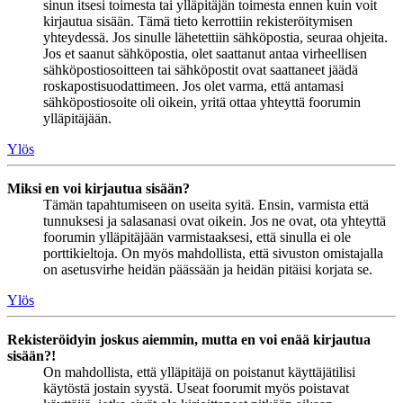
sinun itsesi toimesta tai ylläpitäjän toimesta ennen kuin voit
kirjautua sisään. Tämä tieto kerrottiin rekisteröitymisen
yhteydessä. Jos sinulle lähetettiin sähköpostia, seuraa ohjeita.
Jos et saanut sähköpostia, olet saattanut antaa virheellisen
sähköpostiosoitteen tai sähköpostit ovat saattaneet jäädä
roskapostisuodattimeen. Jos olet varma, että antamasi
sähköpostiosoite oli oikein, yritä ottaa yhteyttä foorumin
ylläpitäjään.
Ylös
Miksi en voi kirjautua sisään?
Tämän tapahtumiseen on useita syitä. Ensin, varmista että
tunnuksesi ja salasanasi ovat oikein. Jos ne ovat, ota yhteyttä
foorumin ylläpitäjään varmistaaksesi, että sinulla ei ole
porttikieltoja. On myös mahdollista, että sivuston omistajalla
on asetusvirhe heidän päässään ja heidän pitäisi korjata se.
Ylös
Rekisteröidyin joskus aiemmin, mutta en voi enää kirjautua
sisään?!
On mahdollista, että ylläpitäjä on poistanut käyttäjätilisi
käytöstä jostain syystä. Useat foorumit myös poistavat