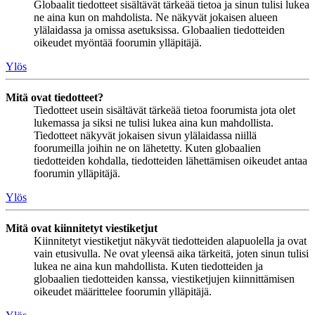
Globaalit tiedotteet sisältävät tärkeää tietoa ja sinun tulisi lukea
ne aina kun on mahdolista. Ne näkyvät jokaisen alueen
ylälaidassa ja omissa asetuksissa. Globaalien tiedotteiden
oikeudet myöntää foorumin ylläpitäjä.
Ylös
Mitä ovat tiedotteet?
Tiedotteet usein sisältävät tärkeää tietoa foorumista jota olet
lukemassa ja siksi ne tulisi lukea aina kun mahdollista.
Tiedotteet näkyvät jokaisen sivun ylälaidassa niillä
foorumeilla joihin ne on lähetetty. Kuten globaalien
tiedotteiden kohdalla, tiedotteiden lähettämisen oikeudet antaa
foorumin ylläpitäjä.
Ylös
Mitä ovat kiinnitetyt viestiketjut
Kiinnitetyt viestiketjut näkyvät tiedotteiden alapuolella ja ovat
vain etusivulla. Ne ovat yleensä aika tärkeitä, joten sinun tulisi
lukea ne aina kun mahdollista. Kuten tiedotteiden ja
globaalien tiedotteiden kanssa, viestiketjujen kiinnittämisen
oikeudet määrittelee foorumin ylläpitäjä.