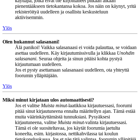
käyttäjiä, jotka eivät ole kirjoittaneet pitkään aikaan
pienentääkseen tietokantansa kokoa. Jos näin on käynyt, yritä
rekisteröityä uudelleen ja osallistu keskusteluun
aktiivisemmin.
Ylös
Olen hukannut salasanani!
Älä panikoi! Vaikka salasanaasi ei voida palauttaa, se voidaan
asettaa uudelleen. Käy kirjautumissivulla ja klikkaa
Unohdin
salasanani
. Seuraa ohjeita ja sinun pitäisi kohta pystyä
kirjautumaan uudelleen.
Jos et pysty asettamaan salasanaasi uudelleen, ota yhteyttä
foorumin ylläpitäjään.
Ylös
Miksi minut kirjataan ulos automaattisesti?
Jos et valitse
Muista minut
-laatikkoa kirjautuessasi, foorumi
pitää sinut kirjautuneena ennalta määritellyn ajan. Tämä estää
muita väärinkäyttämästä tunnuksiasi. Pysyäksesi
kirjautuneena, valitse
Muista minut
-valinta kirjautuessasi.
Tämä ei ole suositeltavaa, jos käytät foorumia jaetulta
koneelta, esim. kirjastossa, nettikahvilassa tai koulun
tietokoneluokassa. Jos et näe tätä valintaa, foorumin ylläpitäjä