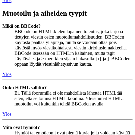
Ylös
Muotoilu ja aiheiden tyypit
Mikä on BBCode?
BBCode on HTML-kielen tapainen toteutus, joka tarjoaa
tiettyjen viestin osien muotoilumahdollisuuden. BBCoden
käytöstä päättää ylläpitäjä, mutta se voidaan ottaa pois
käytöstä myös viestikohtaisesti viestin kirjoituslomakkeella.
BBCode itsessään on HTML:n kaltainen, mutta tagit
käyttävät < ja > merkkien sijaan hakasulkuja [ ja ]. BBCoden
oppaan löydät viestinlähetyssivun kautta.
Ylös
Onko HTML sallittu?
Ei. Tällä foorumilla ei ole mahdollista lähettää HTML:ää
siten, että se toimisi HTML-koodina. Yleisimmät HTML-
muotoilut voi kuitenkin tehdä BBCoden avulla.
Ylös
Mitä ovat hymiöt?
Hymiöt tai emoticonit ovat pieniä kuvia joita voidaan käyttää