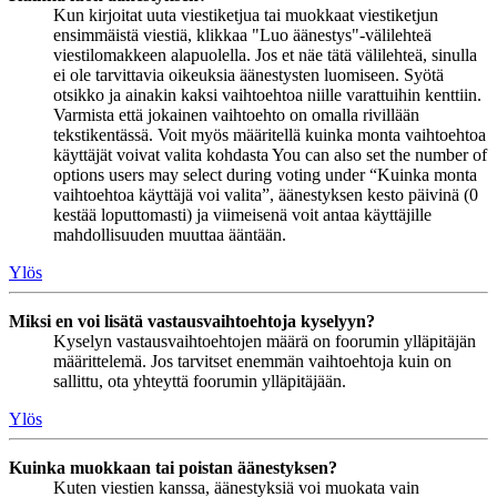
Kun kirjoitat uuta viestiketjua tai muokkaat viestiketjun
ensimmäistä viestiä, klikkaa "Luo äänestys"-välilehteä
viestilomakkeen alapuolella. Jos et näe tätä välilehteä, sinulla
ei ole tarvittavia oikeuksia äänestysten luomiseen. Syötä
otsikko ja ainakin kaksi vaihtoehtoa niille varattuihin kenttiin.
Varmista että jokainen vaihtoehto on omalla rivillään
tekstikentässä. Voit myös määritellä kuinka monta vaihtoehtoa
käyttäjät voivat valita kohdasta You can also set the number of
options users may select during voting under “Kuinka monta
vaihtoehtoa käyttäjä voi valita”, äänestyksen kesto päivinä (0
kestää loputtomasti) ja viimeisenä voit antaa käyttäjille
mahdollisuuden muuttaa ääntään.
Ylös
Miksi en voi lisätä vastausvaihtoehtoja kyselyyn?
Kyselyn vastausvaihtoehtojen määrä on foorumin ylläpitäjän
määrittelemä. Jos tarvitset enemmän vaihtoehtoja kuin on
sallittu, ota yhteyttä foorumin ylläpitäjään.
Ylös
Kuinka muokkaan tai poistan äänestyksen?
Kuten viestien kanssa, äänestyksiä voi muokata vain