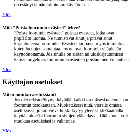
on estänyt tämän toiminnon käyttämisen.
Ylös
Mitä “Poista foorumin evästeet” tekee?
“Poista foorumin evästeet” poistaa evästeet, jotka ovat
phpBB:n luomia. Ne tunnistavat sinut ja pitävät sinut
kirjautuneena foorumille. Evästeet tarjoavat myös toimintoja,
kuten luettujen seurantaa, jos ne ovat foorumin ylläpitäjän
käyttöönottamia. Jos sinulla on sisään tai uloskirjautumisen
kanssa ongelmia, foorumin evästeiden poistaminen voi auttaa.
Ylös
Käyttäjän asetukset
Miten muutan asetuksiani?
Jos olet rekisteröitynyt käyttäjä, kaikki asetuksesi tallennetaan
foorumin tietokantaan. Muokataksesi niitä, vieraile omissa
asetuksissa, johon vievä linkki löytyy yleensä klikkaamalla
käyttäjänimeäsi foorumin sivujen ylälaidassa. Tätä kautta voit
muokata asetuksiasi ja valintojasi.
Ylös