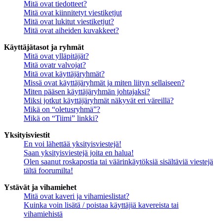
Mitä ovat tiedotteet?
Mitä ovat kiinnitetyt viestiketjut
Mitä ovat lukitut viestiketjut?
Mitä ovat aiheiden kuvakkeet?
Käyttäjätasot ja ryhmät
Mitä ovat ylläpitäjät?
Mitä ovatr valvojat?
Mitä ovat käyttäjäryhmät?
Missä ovat käyttäjäryhmät ja miten liityn sellaiseen?
Miten pääsen käyttäjäryhmän johtajaksi?
Miksi jotkut käyttäjäryhmät näkyvät eri väreillä?
Mikä on “oletusryhmä”?
Mikä on “Tiimi” linkki?
Yksityisviestit
En voi lähettää yksityisviestejä!
Saan yksityisviestejä joita en halua!
Olen saanut roskapostia tai väärinkäytöksiä sisältäviä viestejä
tältä foorumilta!
Ystävät ja vihamiehet
Mitä ovat kaveri ja vihamieslistat?
Kuinka voin lisätä / poistaa käyttäjiä kavereista tai
vihamiehistä