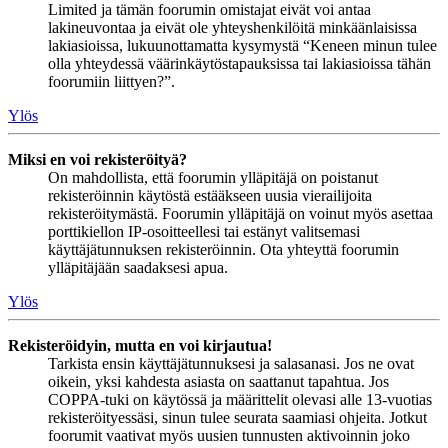
Limited ja tämän foorumin omistajat eivät voi antaa
lakineuvontaa ja eivät ole yhteyshenkilöitä minkäänlaisissa
lakiasioissa, lukuunottamatta kysymystä “Keneen minun tulee
olla yhteydessä väärinkäytöstapauksissa tai lakiasioissa tähän
foorumiin liittyen?”.
Ylös
Miksi en voi rekisteröityä?
On mahdollista, että foorumin ylläpitäjä on poistanut
rekisteröinnin käytöstä estääkseen uusia vierailijoita
rekisteröitymästä. Foorumin ylläpitäjä on voinut myös asettaa
porttikiellon IP-osoitteellesi tai estänyt valitsemasi
käyttäjätunnuksen rekisteröinnin. Ota yhteyttä foorumin
ylläpitäjään saadaksesi apua.
Ylös
Rekisteröidyin, mutta en voi kirjautua!
Tarkista ensin käyttäjätunnuksesi ja salasanasi. Jos ne ovat
oikein, yksi kahdesta asiasta on saattanut tapahtua. Jos
COPPA-tuki on käytössä ja määrittelit olevasi alle 13-vuotias
rekisteröityessäsi, sinun tulee seurata saamiasi ohjeita. Jotkut
foorumit vaativat myös uusien tunnusten aktivoinnin joko