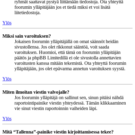
ryhmät saattavat pystyä liittämään tiedostoja. Ota yhteyttä
foorumin ylläpitäjään jos et tiedä miksi et voi lisätä
liitetiedostoja.
Ylös
Miksi sain varoituksen?
Jokaisen foorumin ylläpitäjällä on omat säännöt heidän
sivustollensa. Jos olet rikkonut sääntöä, voit saada
varoituksen. Huomioi, että tämä on foorumin ylläpitäjän
päätös ja phpBB Limitedillä ei ole sivustolla annettavien
varoitusten kanssa mitään tekemistä. Ota yhteyttä foorumin
ylläpitäjään, jos olet epävarma annetun varoituksen syystä.
Ylös
Miten ilmoitan viestin valvojalle?
Jos foorumin ylläpitäjä on sallinut sen, sinun pitäisi nähdä
raportointipainike viestin yhteydessä. Tämän klikkaaminen
vie sinut viestin raportoinnin vaiheiden läpi.
Ylös
Mitä “Tallenna”-painike viestin kirjoittamisessa tekee?