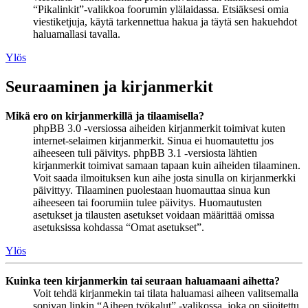
“Pikalinkit”-valikkoa foorumin ylälaidassa. Etsiäksesi omia
viestiketjuja, käytä tarkennettua hakua ja täytä sen hakuehdot
haluamallasi tavalla.
Ylös
Seuraaminen ja kirjanmerkit
Mikä ero on kirjanmerkillä ja tilaamisella?
phpBB 3.0 -versiossa aiheiden kirjanmerkit toimivat kuten
internet-selaimen kirjanmerkit. Sinua ei huomautettu jos
aiheeseen tuli päivitys. phpBB 3.1 -versiosta lähtien
kirjanmerkit toimivat samaan tapaan kuin aiheiden tilaaminen.
Voit saada ilmoituksen kun aihe josta sinulla on kirjanmerkki
päivittyy. Tilaaminen puolestaan huomauttaa sinua kun
aiheeseen tai foorumiin tulee päivitys. Huomautusten
asetukset ja tilausten asetukset voidaan määrittää omissa
asetuksissa kohdassa “Omat asetukset”.
Ylös
Kuinka teen kirjanmerkin tai seuraan haluamaani aihetta?
Voit tehdä kirjanmekin tai tilata haluamasi aiheen valitsemalla
sopivan linkin “Aiheen työkalut” -valikossa, joka on sijoitettu