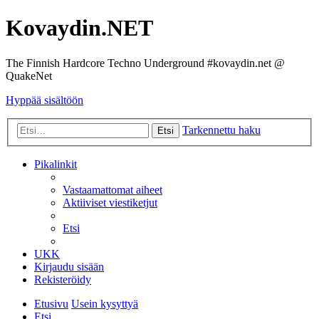
Kovaydin.NET
The Finnish Hardcore Techno Underground #kovaydin.net @
QuakeNet
Hyppää sisältöön
Tarkennettu haku
Etsi
Pikalinkit
Vastaamattomat aiheet
Aktiiviset viestiketjut
Etsi
UKK
Kirjaudu sisään
Rekisteröidy
Etusivu
Usein kysyttyä
Etsi