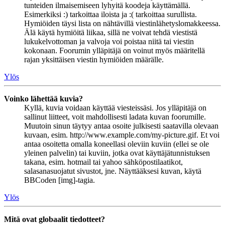
tunteiden ilmaisemiseen lyhyitä koodeja käyttämällä.
Esimerkiksi :) tarkoittaa iloista ja :( tarkoittaa surullista.
Hymiöiden täysi lista on nähtävillä viestinlähetyslomakkeessa.
Älä käytä hymiöitä liikaa, sillä ne voivat tehdä viestistä
lukukelvottoman ja valvoja voi poistaa niitä tai viestin
kokonaan. Foorumin ylläpitäjä on voinut myös määritellä
rajan yksittäisen viestin hymiöiden määrälle.
Ylös
Voinko lähettää kuvia?
Kyllä, kuvia voidaan käyttää viesteissäsi. Jos ylläpitäjä on
sallinut liitteet, voit mahdollisesti ladata kuvan foorumille.
Muutoin sinun täytyy antaa osoite julkisesti saatavilla olevaan
kuvaan, esim. http://www.example.com/my-picture.gif. Et voi
antaa osoitetta omalla koneellasi oleviin kuviin (ellei se ole
yleinen palvelin) tai kuviin, jotka ovat käyttäjätunnistuksen
takana, esim. hotmail tai yahoo sähköpostilaatikot,
salasanasuojatut sivustot, jne. Näyttääksesi kuvan, käytä
BBCoden [img]-tagia.
Ylös
Mitä ovat globaalit tiedotteet?