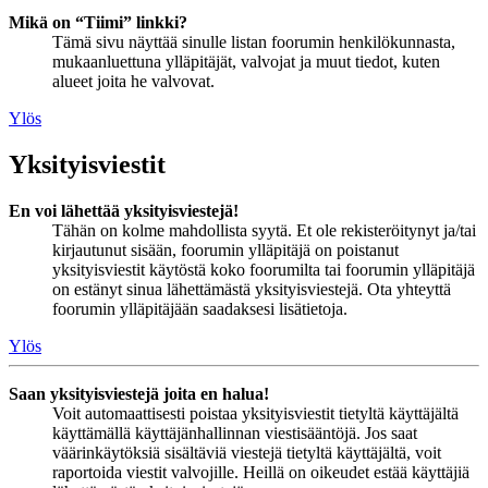
Mikä on “Tiimi” linkki?
Tämä sivu näyttää sinulle listan foorumin henkilökunnasta,
mukaanluettuna ylläpitäjät, valvojat ja muut tiedot, kuten
alueet joita he valvovat.
Ylös
Yksityisviestit
En voi lähettää yksityisviestejä!
Tähän on kolme mahdollista syytä. Et ole rekisteröitynyt ja/tai
kirjautunut sisään, foorumin ylläpitäjä on poistanut
yksityisviestit käytöstä koko foorumilta tai foorumin ylläpitäjä
on estänyt sinua lähettämästä yksityisviestejä. Ota yhteyttä
foorumin ylläpitäjään saadaksesi lisätietoja.
Ylös
Saan yksityisviestejä joita en halua!
Voit automaattisesti poistaa yksityisviestit tietyltä käyttäjältä
käyttämällä käyttäjänhallinnan viestisääntöjä. Jos saat
väärinkäytöksiä sisältäviä viestejä tietyltä käyttäjältä, voit
raportoida viestit valvojille. Heillä on oikeudet estää käyttäjiä