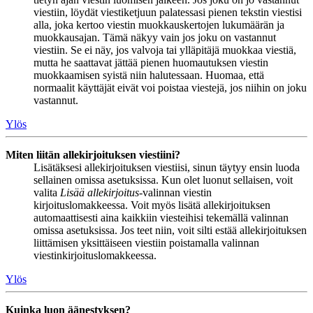
viestiin, löydät viestiketjuun palatessasi pienen tekstin viestisi
alla, joka kertoo viestin muokkauskertojen lukumäärän ja
muokkausajan. Tämä näkyy vain jos joku on vastannut
viestiin. Se ei näy, jos valvoja tai ylläpitäjä muokkaa viestiä,
mutta he saattavat jättää pienen huomautuksen viestin
muokkaamisen syistä niin halutessaan. Huomaa, että
normaalit käyttäjät eivät voi poistaa viestejä, jos niihin on joku
vastannut.
Ylös
Miten liitän allekirjoituksen viestiini?
Lisätäksesi allekirjoituksen viestiisi, sinun täytyy ensin luoda
sellainen omissa asetuksissa. Kun olet luonut sellaisen, voit
valita
Lisää allekirjoitus
-valinnan viestin
kirjoituslomakkeessa. Voit myös lisätä allekirjoituksen
automaattisesti aina kaikkiin viesteihisi tekemällä valinnan
omissa asetuksissa. Jos teet niin, voit silti estää allekirjoituksen
liittämisen yksittäiseen viestiin poistamalla valinnan
viestinkirjoituslomakkeessa.
Ylös
Kuinka luon äänestyksen?