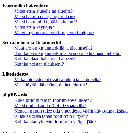
Foorumilta hakeminen
Miten etsin alueelta tai alueilta?
Miksi hakuni ei löytänyt mitään?
Miksi haku johti tyhjään sivuun!?
Miten etsin käyttäjiä?
Miten löydän omat viestini ja viestiketjuni?
Seuraaminen ja kirjanmerkit
Mikä ero on kirjanmerkillä ja tilaamisella?
Kuinka teen kirjanmerkin tai seuraan haluamaani aihetta?
Kuinka tilaan haluamani alueen?
Kuinka poistan tilaukseni?
Liitetiedostot
Mitkä liitetiedostot ovat sallittuja tällä alueella?
Mistä löydän lähettämäni liitetiedostot?
phpBB -asiat
Kuka kirjoitti tämän foorumisovelluksen?
Miksi ominaisuutta X ei ole saatavilla?
Keneen minun tulee olla yhteydessä väärinkäytöstapauksissa
tai lakiasioissa tähän foorumiin liittyen?
Kuinka otan yhteyttä foorumin ylläpitäjään?