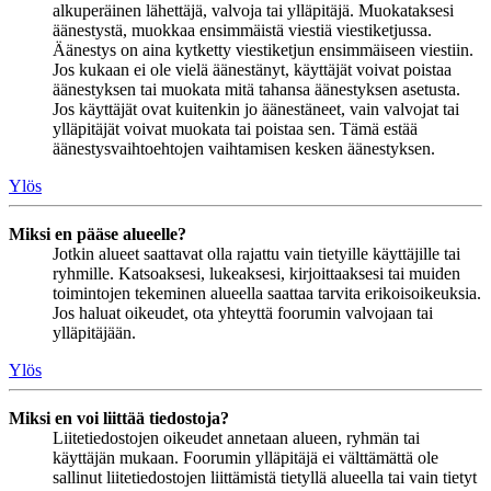
alkuperäinen lähettäjä, valvoja tai ylläpitäjä. Muokataksesi
äänestystä, muokkaa ensimmäistä viestiä viestiketjussa.
Äänestys on aina kytketty viestiketjun ensimmäiseen viestiin.
Jos kukaan ei ole vielä äänestänyt, käyttäjät voivat poistaa
äänestyksen tai muokata mitä tahansa äänestyksen asetusta.
Jos käyttäjät ovat kuitenkin jo äänestäneet, vain valvojat tai
ylläpitäjät voivat muokata tai poistaa sen. Tämä estää
äänestysvaihtoehtojen vaihtamisen kesken äänestyksen.
Ylös
Miksi en pääse alueelle?
Jotkin alueet saattavat olla rajattu vain tietyille käyttäjille tai
ryhmille. Katsoaksesi, lukeaksesi, kirjoittaaksesi tai muiden
toimintojen tekeminen alueella saattaa tarvita erikoisoikeuksia.
Jos haluat oikeudet, ota yhteyttä foorumin valvojaan tai
ylläpitäjään.
Ylös
Miksi en voi liittää tiedostoja?
Liitetiedostojen oikeudet annetaan alueen, ryhmän tai
käyttäjän mukaan. Foorumin ylläpitäjä ei välttämättä ole
sallinut liitetiedostojen liittämistä tietyllä alueella tai vain tietyt