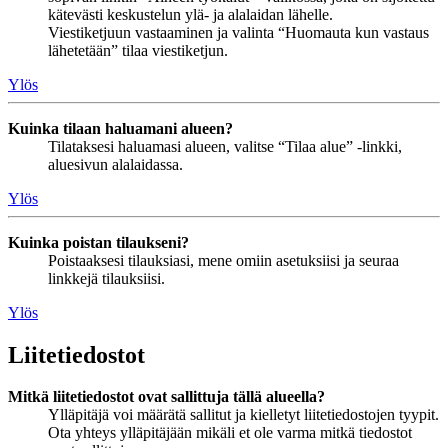
kätevästi keskustelun ylä- ja alalaidan lähelle.
Viestiketjuun vastaaminen ja valinta “Huomauta kun vastaus
lähetetään” tilaa viestiketjun.
Ylös
Kuinka tilaan haluamani alueen?
Tilataksesi haluamasi alueen, valitse “Tilaa alue” -linkki,
aluesivun alalaidassa.
Ylös
Kuinka poistan tilaukseni?
Poistaaksesi tilauksiasi, mene omiin asetuksiisi ja seuraa
linkkejä tilauksiisi.
Ylös
Liitetiedostot
Mitkä liitetiedostot ovat sallittuja tällä alueella?
Ylläpitäjä voi määrätä sallitut ja kielletyt liitetiedostojen tyypit.
Ota yhteys ylläpitäjään mikäli et ole varma mitkä tiedostot