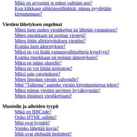
Mikä on arvonimi ja miten vaihdan sen?
Kun klikkaan sähköpostilinkkiä, minua pyydetään
kirjautumaan?
Viestien lähetyksen ongelmat
Miten luon uuden viestiketjun tai lähetän vastauksen?
Miten muokkaan tai poistan viestejä?
Miten liitän allekirjoituksen viestiini?
Kuinka luon äänestyksen?
Miksi en voi lisätä vastausvaihtoehtoja kyselyyn?
Kuinka muokkaan tai poistan äänestyksen?
Miksi en pääse alueelle?
Miksi en voi liittää tiedostoja?
Miksi sain varoituksen?
Miten ilmoitan viestin valvojalle?
Mitä “Tallenna”-painike viestin kirjoittamisessa tekee?
Miksi minun viestini tarvitsee hyväksynnän?
Miten tönäisen viestiketjuani?
Muotoilu ja aiheiden tyypit
Mikä on BBCode?
Onko HTML sallittu?
Mitä ovat hymiöt?
Voinko lähettää kuvia?
Mitä ovat globaalit tiedotteet?