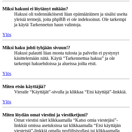
Miksi hakuni ei löytänyt mitään?
Hakusi oli todennäköisesti liian epämääräinen ja sisälsi useita
yleisiä termejä, joita phpBB ei ole indeksoinut. Ole tarkempi
ja käytä Tarkennetun haun valintoja.
Ylös
Miksi haku johti tyhjään sivuun!?
Hakusi palautti liian monta tulosta ja palvelin ei pystynyt
käsittelemään niitä. Käytä “Tarkennettua hakua” ja ole
tarkempi hakuehdoissa ja alueissa joilta etsit.
Ylös
Miten etsin käyttäjiä?
Vieraile “Käyttäjät”-sivulla ja klikkaa “Etsi käyttäjä”-linkkiä.
Ylös
Miten löydän omat viestini ja viestiketjuni?
Omat viestisi näet klikkaamalla “Katso omia viestejäsi”-
linkkiä omissa asetuksissa tai klikkaamalla “Etsi käyttäjän
viesteistä”-linkkiä omalla profiilisivullasi tai klikkaamalla