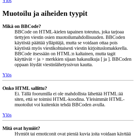
Ylös
Muotoilu ja aiheiden tyypit
Mikä on BBCode?
BBCode on HTML-kielen tapainen toteutus, joka tarjoaa
tiettyjen viestin osien muotoilumahdollisuuden. BBCoden
käytöstä päättää ylläpitäjä, mutta se voidaan ottaa pois
käytöstä myös viestikohtaisesti viestin kirjoituslomakkeella.
BBCode itsessään on HTML:n kaltainen, mutta tagit
käyttävät < ja > merkkien sijaan hakasulkuja [ ja ]. BBCoden
oppaan löydät viestinlähetyssivun kautta.
Ylös
Onko HTML sallittu?
Ei. Tällä foorumilla ei ole mahdollista lähettää HTML:ää
siten, että se toimisi HTML-koodina. Yleisimmät HTML-
muotoilut voi kuitenkin tehdä BBCoden avulla.
Ylös
Mitä ovat hymiöt?
Hymiöt tai emoticonit ovat pieniä kuvia joita voidaan käyttää