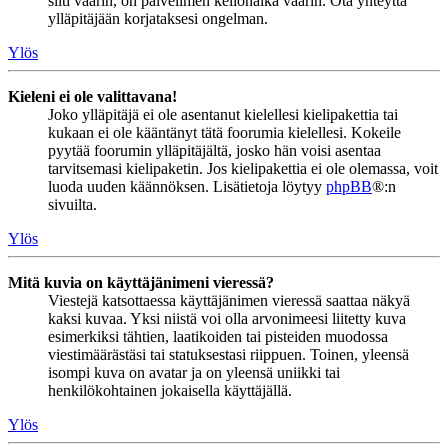
silti väärin, on palvelimen kellonaika väärin. Ota yhteyttä
ylläpitäjään korjataksesi ongelman.
Ylös
Kieleni ei ole valittavana!
Joko ylläpitäjä ei ole asentanut kielellesi kielipakettia tai
kukaan ei ole kääntänyt tätä foorumia kielellesi. Kokeile
pyytää foorumin ylläpitäjältä, josko hän voisi asentaa
tarvitsemasi kielipaketin. Jos kielipakettia ei ole olemassa, voit
luoda uuden käännöksen. Lisätietoja löytyy
phpBB
®:n
sivuilta.
Ylös
Mitä kuvia on käyttäjänimeni vieressä?
Viestejä katsottaessa käyttäjänimen vieressä saattaa näkyä
kaksi kuvaa. Yksi niistä voi olla arvonimeesi liitetty kuva
esimerkiksi tähtien, laatikoiden tai pisteiden muodossa
viestimäärästäsi tai statuksestasi riippuen. Toinen, yleensä
isompi kuva on avatar ja on yleensä uniikki tai
henkilökohtainen jokaisella käyttäjällä.
Ylös