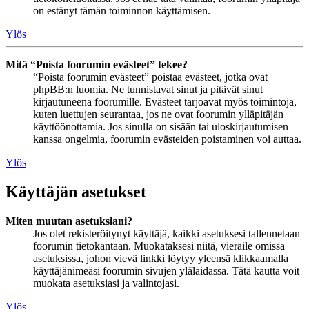
on estänyt tämän toiminnon käyttämisen.
Ylös
Mitä “Poista foorumin evästeet” tekee?
“Poista foorumin evästeet” poistaa evästeet, jotka ovat
phpBB:n luomia. Ne tunnistavat sinut ja pitävät sinut
kirjautuneena foorumille. Evästeet tarjoavat myös toimintoja,
kuten luettujen seurantaa, jos ne ovat foorumin ylläpitäjän
käyttöönottamia. Jos sinulla on sisään tai uloskirjautumisen
kanssa ongelmia, foorumin evästeiden poistaminen voi auttaa.
Ylös
Käyttäjän asetukset
Miten muutan asetuksiani?
Jos olet rekisteröitynyt käyttäjä, kaikki asetuksesi tallennetaan
foorumin tietokantaan. Muokataksesi niitä, vieraile omissa
asetuksissa, johon vievä linkki löytyy yleensä klikkaamalla
käyttäjänimeäsi foorumin sivujen ylälaidassa. Tätä kautta voit
muokata asetuksiasi ja valintojasi.
Ylös