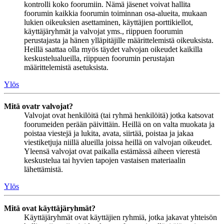
kontrolli koko foorumiin. Nämä jäsenet voivat hallita
foorumin kaikkia foorumin toiminnan osa-alueita, mukaan
lukien oikeuksien asettaminen, käyttäjien porttikiellot,
käyttäjäryhmät ja valvojat yms., riippuen foorumin
perustajasta ja hänen ylläpitäjille määrittelemistä oikeuksista.
Heillä saattaa olla myös täydet valvojan oikeudet kaikilla
keskustelualueilla, riippuen foorumin perustajan
määrittelemistä asetuksista.
Ylös
Mitä ovatr valvojat?
Valvojat ovat henkilöitä (tai ryhmä henkilöitä) jotka katsovat
foorumeiden perään päivittäin. Heillä on on valta muokata ja
poistaa viestejä ja lukita, avata, siirtää, poistaa ja jakaa
viestiketjuja niillä alueilla joissa heillä on valvojan oikeudet.
Yleensä valvojat ovat paikalla estämässä aiheen vierestä
keskustelua tai hyvien tapojen vastaisen materiaalin
lähettämistä.
Ylös
Mitä ovat käyttäjäryhmät?
Käyttäjäryhmät ovat käyttäjien ryhmiä, jotka jakavat yhteisön