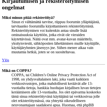
Kirjautumisen ja rekisteröitymisen
ongelmat
Miksi minun pitää rekisteröityä?
Sinun ei välttämättä tarvitse, riippuu foorumin ylläpitäjästä,
tarvitaanko foorumilla kirjoittamiseen rekisteröitymistä.
Rekisteröityminen voi kuitenkin antaa sinulle lisää
ominaisuuksia käyttöön, jotka eivät ole vieraiden
käytettävissä. Näitä ovat mm. avatar-kuvan määrittely,
yksityisviestit, sähköpostien lähettäminen muille käyttäjille,
käyttäjäryhmien jäsenyys jne. Siihen menee aikaa vain
muutamia hetkiä, joten se on suositeltavaa.
Ylös
Mikä on COPPA?
COPPA, tai Children’s Online Privacy Protection Act of
1998, on yhdysvaltalainen laki, joka vaatii kaikkien
verkkosivustojen, jotka mahdollisesti keräävät alle 13-
vuotiailta tietoja, hankkia huoltajan kirjallisen luvan tietojen
keräämiseen alle 13-vuotiaalta. Jos olet epävarma koskeeko
tämä sinua rekisteröityvänä käyttäjänä tai verkkosivua jolle
olet rekisteröitymässä, ota yhteyttä oikeudelliseen
neuvonantajaan saadaksesi apua. Huomaa, että phpBB