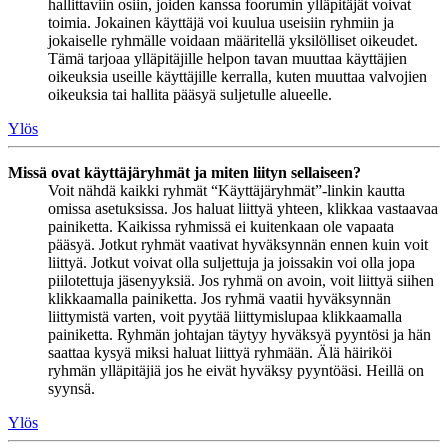
hallittaviin osiin, joiden kanssa foorumin ylläpitäjät voivat
toimia. Jokainen käyttäjä voi kuulua useisiin ryhmiin ja
jokaiselle ryhmälle voidaan määritellä yksilölliset oikeudet.
Tämä tarjoaa ylläpitäjille helpon tavan muuttaa käyttäjien
oikeuksia useille käyttäjille kerralla, kuten muuttaa valvojien
oikeuksia tai hallita pääsyä suljetulle alueelle.
Ylös
Missä ovat käyttäjäryhmät ja miten liityn sellaiseen?
Voit nähdä kaikki ryhmät “Käyttäjäryhmät”-linkin kautta
omissa asetuksissa. Jos haluat liittyä yhteen, klikkaa vastaavaa
painiketta. Kaikissa ryhmissä ei kuitenkaan ole vapaata
pääsyä. Jotkut ryhmät vaativat hyväksynnän ennen kuin voit
liittyä. Jotkut voivat olla suljettuja ja joissakin voi olla jopa
piilotettuja jäsenyyksiä. Jos ryhmä on avoin, voit liittyä siihen
klikkaamalla painiketta. Jos ryhmä vaatii hyväksynnän
liittymistä varten, voit pyytää liittymislupaa klikkaamalla
painiketta. Ryhmän johtajan täytyy hyväksyä pyyntösi ja hän
saattaa kysyä miksi haluat liittyä ryhmään. Älä häiriköi
ryhmän ylläpitäjiä jos he eivät hyväksy pyyntöäsi. Heillä on
syynsä.
Ylös