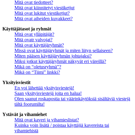
Mitä ovat tiedotteet?
Mitä ovat kiinnitetyt viestiketjut
Mitä ovat lukitut viestiketjut?
Mitä ovat aiheiden kuvakkeet?
Käyttäjätasot ja ryhmät
Mitä ovat ylläpitäjät?
Mitä ovatr valvojat?
Mitä ovat käyttäjäryhmät?
Missä ovat käyttäjäryhmät ja miten liityn sellaiseen?
Miten pääsen käyttäjäryhmän johtajaksi?
Miksi jotkut käyttäjäryhmät näkyvät eri väreillä?
Mikä on “oletusryhmä”?
Mikä on “Tiimi” linkki?
Yksityisviestit
En voi lähettää yksityisviestejä!
Saan yksityisviestejä joita en halua!
Olen saanut roskapostia tai väärinkäytöksiä sisältäviä viestejä
tältä foorumilta!
Ystävät ja vihamiehet
Mitä ovat kaveri ja vihamieslistat?
Kuinka voin lisätä / poistaa käyttäjiä kavereista tai
vihamiehistä