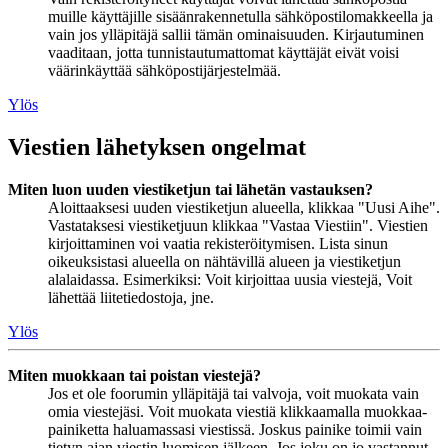
muille käyttäjille sisäänrakennetulla sähköpostilomakkeella ja
vain jos ylläpitäjä sallii tämän ominaisuuden. Kirjautuminen
vaaditaan, jotta tunnistautumattomat käyttäjät eivät voisi
väärinkäyttää sähköpostijärjestelmää.
Ylös
Viestien lähetyksen ongelmat
Miten luon uuden viestiketjun tai lähetän vastauksen?
Aloittaaksesi uuden viestiketjun alueella, klikkaa "Uusi Aihe".
Vastataksesi viestiketjuun klikkaa "Vastaa Viestiin". Viestien
kirjoittaminen voi vaatia rekisteröitymisen. Lista sinun
oikeuksistasi alueella on nähtävillä alueen ja viestiketjun
alalaidassa. Esimerkiksi: Voit kirjoittaa uusia viestejä, Voit
lähettää liitetiedostoja, jne.
Ylös
Miten muokkaan tai poistan viestejä?
Jos et ole foorumin ylläpitäjä tai valvoja, voit muokata vain
omia viestejäsi. Voit muokata viestiä klikkaamalla muokkaa-
painiketta haluamassasi viestissä. Joskus painike toimii vain
tietyn ajan viestin luomisen jälkeen. Jos joku on jo vastannut