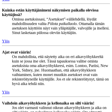
Kuinka estän käyttäjänimeni näkymisen paikalla olevissa
käyttäjissä?
Omissa asetuksissasi, “Asetukset”-välilehdellä, löydät
mahdollisuuden valita
Piilota paikallaolo
. Ottamalla tämän
asetuksen käyttöön näyt vain ylläpitäjille, valvojille ja itsellesi.
Sinut lasketaan piilossa oleviin käyttäjiin.
Ylös
Ajat ovat väärin!
On mahdollista, että näytetty aika on eri aikavyöhykkeeltä
kuin se jossa itse olet. Tässä tapauksessa valitse omista
asetuksista oma aikavyöhykkeesi, esim. Lontoo, Pariisi, New
York, Sidney, jne. Huomaathan, että aikavyöhykkeen
vaihtaminen, kuten monet muutkin asetukset ovat vain
rekisteröityneille käyttäjille. Jos et ole rekisteröitynyt, tämä on
hyvä aika tehdä niin.
Ylös
Vaihdoin aikavyöhykkeen ja kellonaika on silti väärin!
Jos olet varmasti valinnut oikean aikavyöhykkeen ja aika on