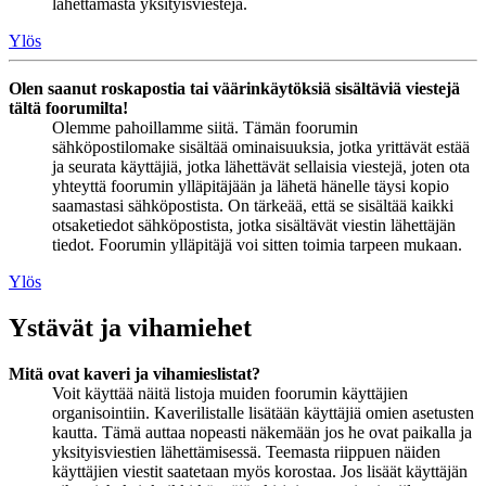
lähettämästä yksityisviestejä.
Ylös
Olen saanut roskapostia tai väärinkäytöksiä sisältäviä viestejä
tältä foorumilta!
Olemme pahoillamme siitä. Tämän foorumin
sähköpostilomake sisältää ominaisuuksia, jotka yrittävät estää
ja seurata käyttäjiä, jotka lähettävät sellaisia viestejä, joten ota
yhteyttä foorumin ylläpitäjään ja lähetä hänelle täysi kopio
saamastasi sähköpostista. On tärkeää, että se sisältää kaikki
otsaketiedot sähköpostista, jotka sisältävät viestin lähettäjän
tiedot. Foorumin ylläpitäjä voi sitten toimia tarpeen mukaan.
Ylös
Ystävät ja vihamiehet
Mitä ovat kaveri ja vihamieslistat?
Voit käyttää näitä listoja muiden foorumin käyttäjien
organisointiin. Kaverilistalle lisätään käyttäjiä omien asetusten
kautta. Tämä auttaa nopeasti näkemään jos he ovat paikalla ja
yksityisviestien lähettämisessä. Teemasta riippuen näiden
käyttäjien viestit saatetaan myös korostaa. Jos lisäät käyttäjän