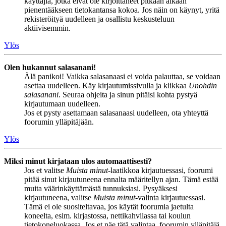
käyttäjiä, jotka eivät ole kirjoittaneet pitkään aikaan
pienentääkseen tietokantansa kokoa. Jos näin on käynyt, yritä
rekisteröityä uudelleen ja osallistu keskusteluun
aktiivisemmin.
Ylös
Olen hukannut salasanani!
Älä panikoi! Vaikka salasanaasi ei voida palauttaa, se voidaan
asettaa uudelleen. Käy kirjautumissivulla ja klikkaa
Unohdin
salasanani
. Seuraa ohjeita ja sinun pitäisi kohta pystyä
kirjautumaan uudelleen.
Jos et pysty asettamaan salasanaasi uudelleen, ota yhteyttä
foorumin ylläpitäjään.
Ylös
Miksi minut kirjataan ulos automaattisesti?
Jos et valitse
Muista minut
-laatikkoa kirjautuessasi, foorumi
pitää sinut kirjautuneena ennalta määritellyn ajan. Tämä estää
muita väärinkäyttämästä tunnuksiasi. Pysyäksesi
kirjautuneena, valitse
Muista minut
-valinta kirjautuessasi.
Tämä ei ole suositeltavaa, jos käytät foorumia jaetulta
koneelta, esim. kirjastossa, nettikahvilassa tai koulun
tietokoneluokassa. Jos et näe tätä valintaa, foorumin ylläpitäjä