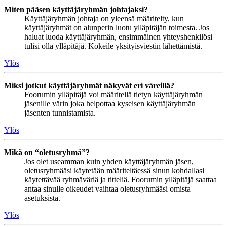
Miten pääsen käyttäjäryhmän johtajaksi?
Käyttäjäryhmän johtaja on yleensä määritelty, kun
käyttäjäryhmät on alunperin luotu ylläpitäjän toimesta. Jos
haluat luoda käyttäjäryhmän, ensimmäinen yhteyshenkilösi
tulisi olla ylläpitäjä. Kokeile yksityisviestin lähettämistä.
Ylös
Miksi jotkut käyttäjäryhmät näkyvät eri väreillä?
Foorumin ylläpitäjä voi määritellä tietyn käyttäjäryhmän
jäsenille värin joka helpottaa kyseisen käyttäjäryhmän
jäsenten tunnistamista.
Ylös
Mikä on “oletusryhmä”?
Jos olet useamman kuin yhden käyttäjäryhmän jäsen,
oletusryhmääsi käytetään määriteltäessä sinun kohdallasi
käytettävää ryhmäväriä ja titteliä. Foorumin ylläpitäjä saattaa
antaa sinulle oikeudet vaihtaa oletusryhmääsi omista
asetuksista.
Ylös