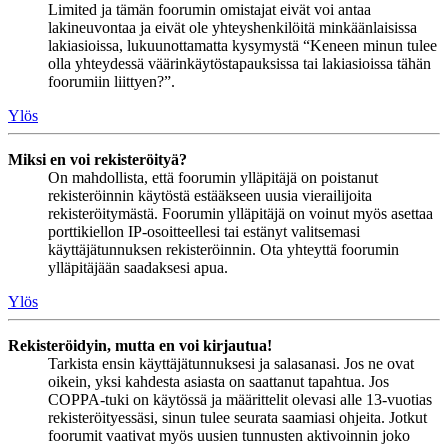
Limited ja tämän foorumin omistajat eivät voi antaa
lakineuvontaa ja eivät ole yhteyshenkilöitä minkäänlaisissa
lakiasioissa, lukuunottamatta kysymystä “Keneen minun tulee
olla yhteydessä väärinkäytöstapauksissa tai lakiasioissa tähän
foorumiin liittyen?”.
Ylös
Miksi en voi rekisteröityä?
On mahdollista, että foorumin ylläpitäjä on poistanut
rekisteröinnin käytöstä estääkseen uusia vierailijoita
rekisteröitymästä. Foorumin ylläpitäjä on voinut myös asettaa
porttikiellon IP-osoitteellesi tai estänyt valitsemasi
käyttäjätunnuksen rekisteröinnin. Ota yhteyttä foorumin
ylläpitäjään saadaksesi apua.
Ylös
Rekisteröidyin, mutta en voi kirjautua!
Tarkista ensin käyttäjätunnuksesi ja salasanasi. Jos ne ovat
oikein, yksi kahdesta asiasta on saattanut tapahtua. Jos
COPPA-tuki on käytössä ja määrittelit olevasi alle 13-vuotias
rekisteröityessäsi, sinun tulee seurata saamiasi ohjeita. Jotkut
foorumit vaativat myös uusien tunnusten aktivoinnin joko