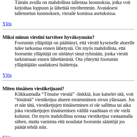
Tämän avulla on mahdollista tallentaa luonnoksia, jotka voit
kirjoittaa loppuun ja lähettää myöhemmin. Avataksesi
tallennetun luonnoksen, vieraile komissa asetuksissa.
Ylös
Miksi minun viestini tarvitsee hyväksynnän?
Foorumin ylläpitäjä on päättänyt, että viestit kyseiselle alueelle
tulee tarkastaa ennen lähetystä. On myös mahdollista, että
foorumin ylläpitäjä on siirtänyt sinut ryhmään, jonka viestit
tarkistetaan ennen lähettämistä. Ota yhteyttä foorumin
ylläpitäjään saadaksesi lisätietoja.
Ylös
Miten tönäisen viestiketjuani?
Klikkaamalla “Tönaise viestiä” -linkkiä, kun katselet sitä, voit
“tönäistä” viestiketjua alueen ensimmäisen sivun yläosaan. Jos
et näe tätä, viestiketjujen tönäiseminen ei ole sallittua tai aika
joka viestiketjujen tönäisemisen välillä vaaditaan ei ole vielä
kulunut. On myös mahdollista nostaa viestiketjua vastaamalla
siihen, mutta varmista että noudatat foorumin sääntöjä jos
päätät tehdä niin.