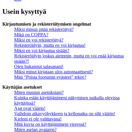
Usein kysyttyä
Kirjautumisen ja rekisteröitymisen ongelmat
Miksi minun pitää rekisteröityä?
Mikä on COPPA?
Miksi en voi rekisteröityä?
Rekisteröidyin, mutta en voi kirjautua!
Miksi en voi kirjautua sisään?
Rekisteröidyin joskus aiemmin, mutta en voi enää kirjautua
sisään?!
Olen hukannut salasanani!
Miksi minut kirjataan ulos automaattisesti?
Mitä “Poista foorumin evästeet” tekee?
Käyttäjän asetukset
Miten muutan asetuksiani?
Kuinka estän käyttäjänimeni näkymisen paikalla olevissa
käyttäjissä?
Ajat ovat väärin!
Vaihdoin aikavyöhykkeen ja kellonaika on silti väärin!
Kieleni ei ole valittavana!
Mitä kuvia on käyttäjänimeni vieressä?
Miten asetan avataren?