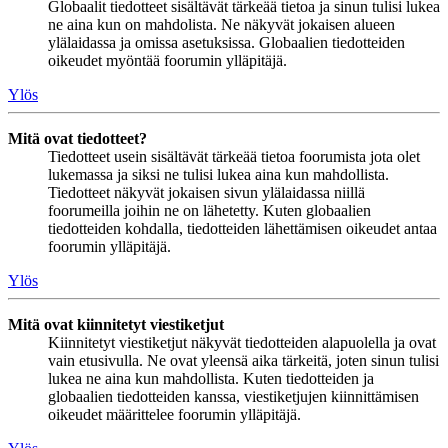
Globaalit tiedotteet sisältävät tärkeää tietoa ja sinun tulisi lukea
ne aina kun on mahdolista. Ne näkyvät jokaisen alueen
ylälaidassa ja omissa asetuksissa. Globaalien tiedotteiden
oikeudet myöntää foorumin ylläpitäjä.
Ylös
Mitä ovat tiedotteet?
Tiedotteet usein sisältävät tärkeää tietoa foorumista jota olet
lukemassa ja siksi ne tulisi lukea aina kun mahdollista.
Tiedotteet näkyvät jokaisen sivun ylälaidassa niillä
foorumeilla joihin ne on lähetetty. Kuten globaalien
tiedotteiden kohdalla, tiedotteiden lähettämisen oikeudet antaa
foorumin ylläpitäjä.
Ylös
Mitä ovat kiinnitetyt viestiketjut
Kiinnitetyt viestiketjut näkyvät tiedotteiden alapuolella ja ovat
vain etusivulla. Ne ovat yleensä aika tärkeitä, joten sinun tulisi
lukea ne aina kun mahdollista. Kuten tiedotteiden ja
globaalien tiedotteiden kanssa, viestiketjujen kiinnittämisen
oikeudet määrittelee foorumin ylläpitäjä.