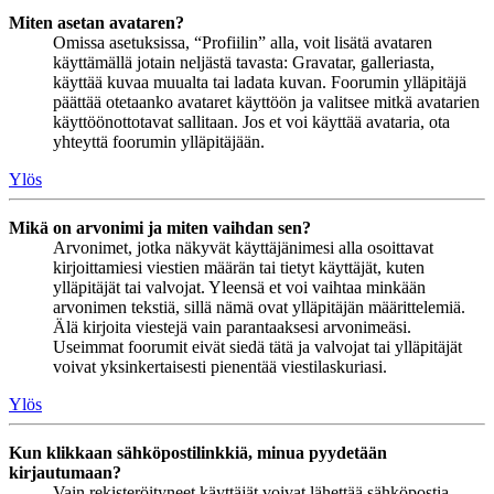
Miten asetan avataren?
Omissa asetuksissa, “Profiilin” alla, voit lisätä avataren
käyttämällä jotain neljästä tavasta: Gravatar, galleriasta,
käyttää kuvaa muualta tai ladata kuvan. Foorumin ylläpitäjä
päättää otetaanko avataret käyttöön ja valitsee mitkä avatarien
käyttöönottotavat sallitaan. Jos et voi käyttää avataria, ota
yhteyttä foorumin ylläpitäjään.
Ylös
Mikä on arvonimi ja miten vaihdan sen?
Arvonimet, jotka näkyvät käyttäjänimesi alla osoittavat
kirjoittamiesi viestien määrän tai tietyt käyttäjät, kuten
ylläpitäjät tai valvojat. Yleensä et voi vaihtaa minkään
arvonimen tekstiä, sillä nämä ovat ylläpitäjän määrittelemiä.
Älä kirjoita viestejä vain parantaaksesi arvonimeäsi.
Useimmat foorumit eivät siedä tätä ja valvojat tai ylläpitäjät
voivat yksinkertaisesti pienentää viestilaskuriasi.
Ylös
Kun klikkaan sähköpostilinkkiä, minua pyydetään
kirjautumaan?
Vain rekisteröityneet käyttäjät voivat lähettää sähköpostia