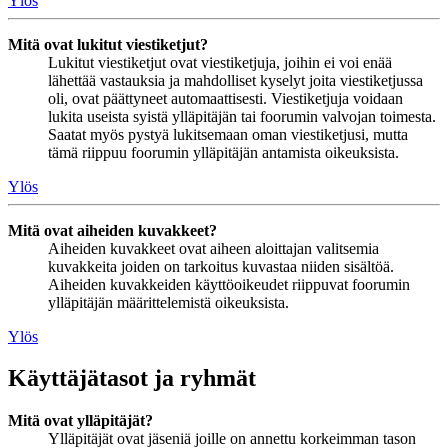
Ylös
Mitä ovat lukitut viestiketjut?
Lukitut viestiketjut ovat viestiketjuja, joihin ei voi enää
lähettää vastauksia ja mahdolliset kyselyt joita viestiketjussa
oli, ovat päättyneet automaattisesti. Viestiketjuja voidaan
lukita useista syistä ylläpitäjän tai foorumin valvojan toimesta.
Saatat myös pystyä lukitsemaan oman viestiketjusi, mutta
tämä riippuu foorumin ylläpitäjän antamista oikeuksista.
Ylös
Mitä ovat aiheiden kuvakkeet?
Aiheiden kuvakkeet ovat aiheen aloittajan valitsemia
kuvakkeita joiden on tarkoitus kuvastaa niiden sisältöä.
Aiheiden kuvakkeiden käyttöoikeudet riippuvat foorumin
ylläpitäjän määrittelemistä oikeuksista.
Ylös
Käyttäjätasot ja ryhmät
Mitä ovat ylläpitäjät?
Ylläpitäjät ovat jäseniä joille on annettu korkeimman tason