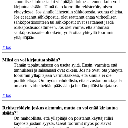
sinun itsesi toimesta tai ylläpitäjän toimesta ennen kuin voit
kirjautua sisään. Tämä tieto kerrottiin rekisteröitymisen
yhteydessä. Jos sinulle lähetettiin sähköpostia, seuraa ohjeita.
Jos et saanut sähköpostia, olet saattanut antaa virheellisen
sähköpostiosoitteen tai sähköpostit ovat saattaneet jäädä
roskapostisuodattimeen. Jos olet varma, että antamasi
sähköpostiosoite oli oikein, yritä ottaa yhteyttä foorumin
ylläpitäjään.
Ylös
Miksi en voi kirjautua sisään?
Tämän tapahtumiseen on useita syitä. Ensin, varmista että
tunnuksesi ja salasanasi ovat oikein. Jos ne ovat, ota yhteyttä
foorumin ylläpitäjään varmistaaksesi, että sinulla ei ole
porttikieltoja. On myös mahdollista, että sivuston omistajalla
on asetusvirhe heidän päässään ja heidän pitäisi korjata se.
Ylös
Rekisteröidyin joskus aiemmin, mutta en voi enää kirjautua
sisään?!
On mahdollista, että ylläpitäjä on poistanut käyttäjätilisi
käytöstä jostain syystä. Useat foorumit myös poistavat