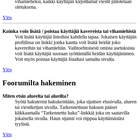
vihamieheksi, kaikki käyttäjän kirjoittamat viestit piilotetaan
oletuksena.
Ylös
Kuinka voin lisätä / poistaa käyttäjiä kavereista tai vihamiehistä
Voit lisätä käyttäjiä listoihisi kahdella tapaa. Jokaisen käyttäjän
profiilissa on linkki jonka kautta voit lisätä heidät joko
kavereihin tai vihamiehiin. Vaihtoehtoisesti omista asetuksista
voit lisätä käyttäjiä suoraan syöttämällä heidän käyttäjänimen.
Voit myös poistaa käyttäjiä listaltasi samalta sivulta.
Ylös
Foorumilta hakeminen
Miten etsin alueelta tai alueilta?
Syötä hakutermi hakukenttään, joka sijaitsee etusivulla, alueen
tai viestiketjun sivulla. Tarkennettuun hakuun pääset
klikkaamalla “Tarkennettu haku”-linkkiä joka on saatavilla
jokaisella sivulla. Haun sijainti voi riippua käyttämästäsi
tyylistä.
Ylös