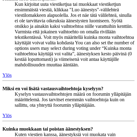
Kun kirjoitat uuta viestiketjua tai muokkaat viestiketjun
ensimmäistä viestiä, klikkaa "Luo äänestys"-välilehteä
viestilomakkeen alapuolella. Jos et näe tätä välilehteä, sinulla
ei ole tarvittavia oikeuksia äänestysten luomiseen. Syötä
otsikko ja ainakin kaksi vaihtoehtoa niille varattuihin kenttiin.
Varmista että jokainen vaihtoehto on omalla rivillään
tekstikentässä. Voit myös määritellä kuinka monta vaihtoehtoa
käyttäjät voivat valita kohdasta You can also set the number of
options users may select during voting under “Kuinka monta
vaihtoehtoa käyttäjä voi valita”, äänestyksen kesto päivinä (0
kestää loputtomasti) ja viimeisenä voit antaa käyttäjille
mahdollisuuden muuttaa ääntään.
Ylös
Miksi en voi lisätä vastausvaihtoehtoja kyselyyn?
Kyselyn vastausvaihtoehtojen määrä on foorumin ylläpitäjän
määrittelemä. Jos tarvitset enemmän vaihtoehtoja kuin on
sallittu, ota yhteyttä foorumin ylläpitäjään.
Ylös
Kuinka muokkaan tai poistan äänestyksen?
Kuten viestien kanssa, äänestyksiä voi muokata vain