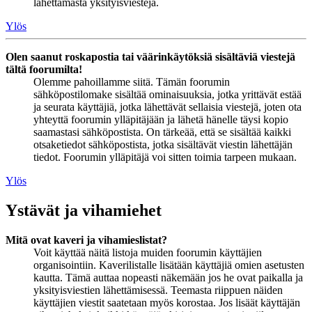
lähettämästä yksityisviestejä.
Ylös
Olen saanut roskapostia tai väärinkäytöksiä sisältäviä viestejä
tältä foorumilta!
Olemme pahoillamme siitä. Tämän foorumin
sähköpostilomake sisältää ominaisuuksia, jotka yrittävät estää
ja seurata käyttäjiä, jotka lähettävät sellaisia viestejä, joten ota
yhteyttä foorumin ylläpitäjään ja lähetä hänelle täysi kopio
saamastasi sähköpostista. On tärkeää, että se sisältää kaikki
otsaketiedot sähköpostista, jotka sisältävät viestin lähettäjän
tiedot. Foorumin ylläpitäjä voi sitten toimia tarpeen mukaan.
Ylös
Ystävät ja vihamiehet
Mitä ovat kaveri ja vihamieslistat?
Voit käyttää näitä listoja muiden foorumin käyttäjien
organisointiin. Kaverilistalle lisätään käyttäjiä omien asetusten
kautta. Tämä auttaa nopeasti näkemään jos he ovat paikalla ja
yksityisviestien lähettämisessä. Teemasta riippuen näiden
käyttäjien viestit saatetaan myös korostaa. Jos lisäät käyttäjän