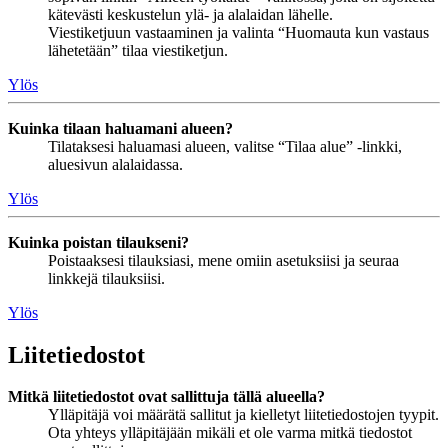
kätevästi keskustelun ylä- ja alalaidan lähelle.
Viestiketjuun vastaaminen ja valinta “Huomauta kun vastaus
lähetetään” tilaa viestiketjun.
Ylös
Kuinka tilaan haluamani alueen?
Tilataksesi haluamasi alueen, valitse “Tilaa alue” -linkki,
aluesivun alalaidassa.
Ylös
Kuinka poistan tilaukseni?
Poistaaksesi tilauksiasi, mene omiin asetuksiisi ja seuraa
linkkejä tilauksiisi.
Ylös
Liitetiedostot
Mitkä liitetiedostot ovat sallittuja tällä alueella?
Ylläpitäjä voi määrätä sallitut ja kielletyt liitetiedostojen tyypit.
Ota yhteys ylläpitäjään mikäli et ole varma mitkä tiedostot