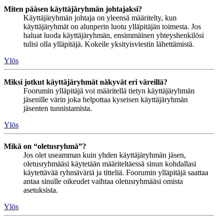
Miten pääsen käyttäjäryhmän johtajaksi?
Käyttäjäryhmän johtaja on yleensä määritelty, kun
käyttäjäryhmät on alunperin luotu ylläpitäjän toimesta. Jos
haluat luoda käyttäjäryhmän, ensimmäinen yhteyshenkilösi
tulisi olla ylläpitäjä. Kokeile yksityisviestin lähettämistä.
Ylös
Miksi jotkut käyttäjäryhmät näkyvät eri väreillä?
Foorumin ylläpitäjä voi määritellä tietyn käyttäjäryhmän
jäsenille värin joka helpottaa kyseisen käyttäjäryhmän
jäsenten tunnistamista.
Ylös
Mikä on “oletusryhmä”?
Jos olet useamman kuin yhden käyttäjäryhmän jäsen,
oletusryhmääsi käytetään määriteltäessä sinun kohdallasi
käytettävää ryhmäväriä ja titteliä. Foorumin ylläpitäjä saattaa
antaa sinulle oikeudet vaihtaa oletusryhmääsi omista
asetuksista.
Ylös