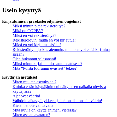
Usein kysyttyä
Kirjautumisen ja rekisteröitymisen ongelmat
Miksi minun pitää rekisteröityä?
Mikä on COPPA?
Miksi en voi rekisteröityä?
Rekisteröidyin, mutta en voi kirjautua!
Miksi en voi kirjautua sisään?
Rekisteröidyin joskus aiemmin, mutta en voi enää kirjautua
sisään?!
Olen hukannut salasanani!
Miksi minut kirjataan ulos automaattisesti?
Mitä “Poista foorumin evästeet” tekee?
Käyttäjän asetukset
Miten muutan asetuksiani?
Kuinka estän käyttäjänimeni näkymisen paikalla olevissa
käyttäjissä?
Ajat ovat väärin!
Vaihdoin aikavyöhykkeen ja kellonaika on silti väärin!
Kieleni ei ole valittavana!
Mitä kuvia on käyttäjänimeni vieressä?
Miten asetan avataren?