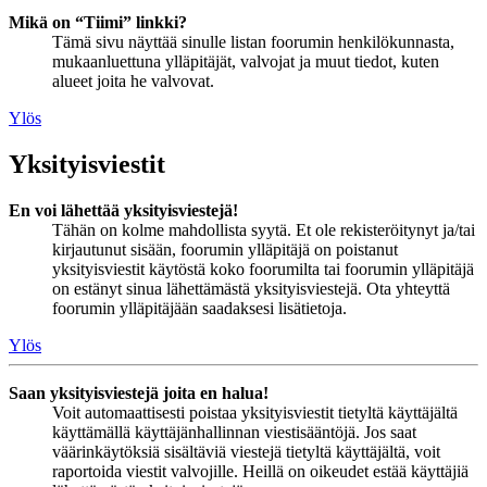
Mikä on “Tiimi” linkki?
Tämä sivu näyttää sinulle listan foorumin henkilökunnasta,
mukaanluettuna ylläpitäjät, valvojat ja muut tiedot, kuten
alueet joita he valvovat.
Ylös
Yksityisviestit
En voi lähettää yksityisviestejä!
Tähän on kolme mahdollista syytä. Et ole rekisteröitynyt ja/tai
kirjautunut sisään, foorumin ylläpitäjä on poistanut
yksityisviestit käytöstä koko foorumilta tai foorumin ylläpitäjä
on estänyt sinua lähettämästä yksityisviestejä. Ota yhteyttä
foorumin ylläpitäjään saadaksesi lisätietoja.
Ylös
Saan yksityisviestejä joita en halua!
Voit automaattisesti poistaa yksityisviestit tietyltä käyttäjältä
käyttämällä käyttäjänhallinnan viestisääntöjä. Jos saat
väärinkäytöksiä sisältäviä viestejä tietyltä käyttäjältä, voit
raportoida viestit valvojille. Heillä on oikeudet estää käyttäjiä