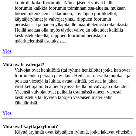
kontrolli koko foorumiin. Nämä jäsenet voivat hallita
foorumin kaikkia foorumin toiminnan osa-alueita, mukaan
lukien oikeuksien asettaminen, käyttäjien porttikiellot,
käyttäjäryhmät ja valvojat yms., riippuen foorumin
perustajasta ja hänen ylläpitäjille määrittelemistä oikeuksista.
Heillä saattaa olla myös täydet valvojan oikeudet kaikilla
keskustelualueilla, riippuen foorumin perustajan
määrittelemistä asetuksista.
Ylös
Mitä ovatr valvojat?
Valvojat ovat henkilöitä (tai ryhmä henkilöitä) jotka katsovat
foorumeiden perään päivittäin. Heillä on on valta muokata ja
poistaa viestejä ja lukita, avata, siirtää, poistaa ja jakaa
viestiketjuja niillä alueilla joissa heillä on valvojan oikeudet.
Yleensä valvojat ovat paikalla estämässä aiheen vierestä
keskustelua tai hyvien tapojen vastaisen materiaalin
lähettämistä.
Ylös
Mitä ovat käyttäjäryhmät?
Käyttäjäryhmät ovat käyttäjien ryhmiä, jotka jakavat yhteisön