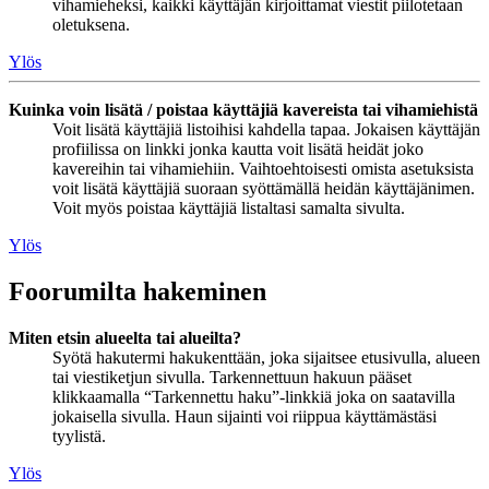
vihamieheksi, kaikki käyttäjän kirjoittamat viestit piilotetaan
oletuksena.
Ylös
Kuinka voin lisätä / poistaa käyttäjiä kavereista tai vihamiehistä
Voit lisätä käyttäjiä listoihisi kahdella tapaa. Jokaisen käyttäjän
profiilissa on linkki jonka kautta voit lisätä heidät joko
kavereihin tai vihamiehiin. Vaihtoehtoisesti omista asetuksista
voit lisätä käyttäjiä suoraan syöttämällä heidän käyttäjänimen.
Voit myös poistaa käyttäjiä listaltasi samalta sivulta.
Ylös
Foorumilta hakeminen
Miten etsin alueelta tai alueilta?
Syötä hakutermi hakukenttään, joka sijaitsee etusivulla, alueen
tai viestiketjun sivulla. Tarkennettuun hakuun pääset
klikkaamalla “Tarkennettu haku”-linkkiä joka on saatavilla
jokaisella sivulla. Haun sijainti voi riippua käyttämästäsi
tyylistä.
Ylös