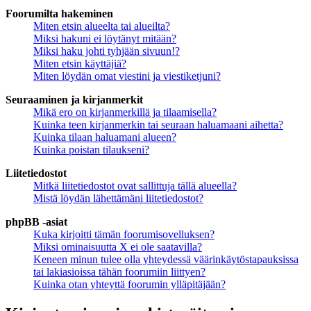
Foorumilta hakeminen
Miten etsin alueelta tai alueilta?
Miksi hakuni ei löytänyt mitään?
Miksi haku johti tyhjään sivuun!?
Miten etsin käyttäjiä?
Miten löydän omat viestini ja viestiketjuni?
Seuraaminen ja kirjanmerkit
Mikä ero on kirjanmerkillä ja tilaamisella?
Kuinka teen kirjanmerkin tai seuraan haluamaani aihetta?
Kuinka tilaan haluamani alueen?
Kuinka poistan tilaukseni?
Liitetiedostot
Mitkä liitetiedostot ovat sallittuja tällä alueella?
Mistä löydän lähettämäni liitetiedostot?
phpBB -asiat
Kuka kirjoitti tämän foorumisovelluksen?
Miksi ominaisuutta X ei ole saatavilla?
Keneen minun tulee olla yhteydessä väärinkäytöstapauksissa
tai lakiasioissa tähän foorumiin liittyen?
Kuinka otan yhteyttä foorumin ylläpitäjään?