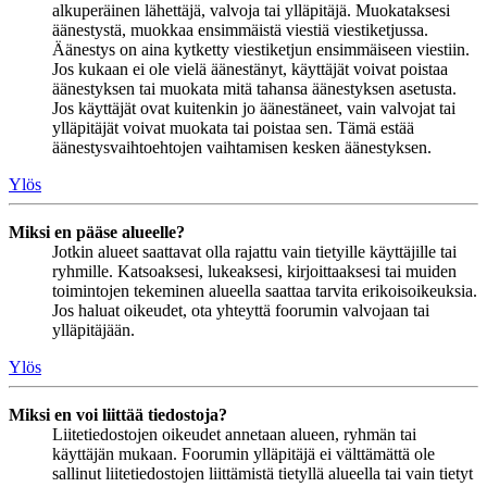
alkuperäinen lähettäjä, valvoja tai ylläpitäjä. Muokataksesi
äänestystä, muokkaa ensimmäistä viestiä viestiketjussa.
Äänestys on aina kytketty viestiketjun ensimmäiseen viestiin.
Jos kukaan ei ole vielä äänestänyt, käyttäjät voivat poistaa
äänestyksen tai muokata mitä tahansa äänestyksen asetusta.
Jos käyttäjät ovat kuitenkin jo äänestäneet, vain valvojat tai
ylläpitäjät voivat muokata tai poistaa sen. Tämä estää
äänestysvaihtoehtojen vaihtamisen kesken äänestyksen.
Ylös
Miksi en pääse alueelle?
Jotkin alueet saattavat olla rajattu vain tietyille käyttäjille tai
ryhmille. Katsoaksesi, lukeaksesi, kirjoittaaksesi tai muiden
toimintojen tekeminen alueella saattaa tarvita erikoisoikeuksia.
Jos haluat oikeudet, ota yhteyttä foorumin valvojaan tai
ylläpitäjään.
Ylös
Miksi en voi liittää tiedostoja?
Liitetiedostojen oikeudet annetaan alueen, ryhmän tai
käyttäjän mukaan. Foorumin ylläpitäjä ei välttämättä ole
sallinut liitetiedostojen liittämistä tietyllä alueella tai vain tietyt