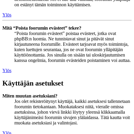
on estänyt tämän toiminnon käyttämisen.
Ylös
Mitä “Poista foorumin evästeet” tekee?
“Poista foorumin evästeet” poistaa evästeet, jotka ovat
phpBB:n luomia. Ne tunnistavat sinut ja pitävät sinut
kirjautuneena foorumille. Evästeet tarjoavat myös toimintoja,
kuten luettujen seurantaa, jos ne ovat foorumin ylläpitäjän
käyttöönottamia. Jos sinulla on sisään tai uloskirjautumisen
kanssa ongelmia, foorumin evästeiden poistaminen voi auttaa.
Ylös
Käyttäjän asetukset
Miten muutan asetuksiani?
Jos olet rekisteröitynyt käyttäjä, kaikki asetuksesi tallennetaan
foorumin tietokantaan. Muokataksesi niitä, vieraile omissa
asetuksissa, johon vievä linkki löytyy yleensä klikkaamalla
käyttäjänimeäsi foorumin sivujen ylälaidassa. Tätä kautta voit
muokata asetuksiasi ja valintojasi.
Ylös