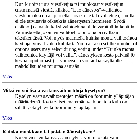
Kun kirjoitat uuta viestiketjua tai muokkaat viestiketjun
ensimmäistä viestiä, klikkaa "Luo äänestys"-välilehteä
viestilomakkeen alapuolella. Jos et näe tätä välilehteä, sinulla
ei ole tarvittavia oikeuksia äänestysten luomiseen. Syötä
otsikko ja ainakin kaksi vaihtoehtoa niille varattuihin kenttiin.
Varmista että jokainen vaihtoehto on omalla rivillään
tekstikentässä. Voit myös määritellä kuinka monta vaihtoehtoa
käyttäjät voivat valita kohdasta You can also set the number of
options users may select during voting under “Kuinka monta
vaihtoehtoa käyttäjä voi valita”, äänestyksen kesto päivinä (0
kestää loputtomasti) ja viimeisenä voit antaa käyttäjille
mahdollisuuden muuttaa ääntään.
Ylös
Miksi en voi lisätä vastausvaihtoehtoja kyselyyn?
Kyselyn vastausvaihtoehtojen määrä on foorumin ylläpitäjän
määrittelemä. Jos tarvitset enemmän vaihtoehtoja kuin on
sallittu, ota yhteyttä foorumin ylläpitäjään.
Ylös
Kuinka muokkaan tai poistan äänestyksen?
Kuten viestien kanssa, äänestyksiä voi muokata vain