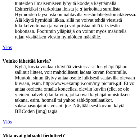
tunteiden ilmaisemiseen lyhyitä koodeja käyttämällä.
Esimerkiksi :) tarkoittaa iloista ja :( tarkoittaa surullista.
Hymiöiden täysi lista on nähtävillä viestinlähetyslomakkeessa.
Älä käytä hymiöitä liikaa, sillä ne voivat tehdä viestistä
lukukelvottoman ja valvoja voi poistaa niitä tai viestin
kokonaan. Foorumin ylläpitäjä on voinut myös määritellä
rajan yksittäisen viestin hymiöiden määrälle.
Ylös
Voinko lähettää kuvia?
Kyllä, kuvia voidaan käyttää viesteissäsi. Jos ylläpitäjä on
sallinut liitteet, voit mahdollisesti ladata kuvan foorumille.
Muutoin sinun täytyy antaa osoite julkisesti saatavilla olevaan
kuvaan, esim. http://www.example.com/my-picture.gif. Et voi
antaa osoitetta omalla koneellasi oleviin kuviin (ellei se ole
yleinen palvelin) tai kuviin, jotka ovat käyttäjätunnistuksen
takana, esim. hotmail tai yahoo sähköpostilaatikot,
salasanasuojatut sivustot, jne. Näyttääksesi kuvan, käytä
BBCoden [img]-tagia.
Ylös
Mitä ovat globaalit tiedotteet?