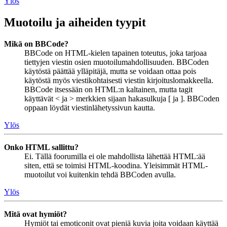
Ylös
Muotoilu ja aiheiden tyypit
Mikä on BBCode?
BBCode on HTML-kielen tapainen toteutus, joka tarjoaa
tiettyjen viestin osien muotoilumahdollisuuden. BBCoden
käytöstä päättää ylläpitäjä, mutta se voidaan ottaa pois
käytöstä myös viestikohtaisesti viestin kirjoituslomakkeella.
BBCode itsessään on HTML:n kaltainen, mutta tagit
käyttävät < ja > merkkien sijaan hakasulkuja [ ja ]. BBCoden
oppaan löydät viestinlähetyssivun kautta.
Ylös
Onko HTML sallittu?
Ei. Tällä foorumilla ei ole mahdollista lähettää HTML:ää
siten, että se toimisi HTML-koodina. Yleisimmät HTML-
muotoilut voi kuitenkin tehdä BBCoden avulla.
Ylös
Mitä ovat hymiöt?
Hymiöt tai emoticonit ovat pieniä kuvia joita voidaan käyttää