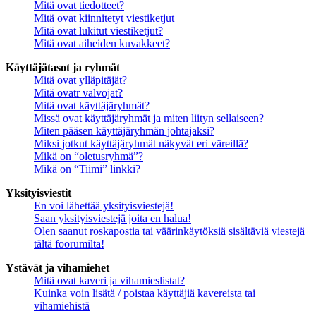
Mitä ovat tiedotteet?
Mitä ovat kiinnitetyt viestiketjut
Mitä ovat lukitut viestiketjut?
Mitä ovat aiheiden kuvakkeet?
Käyttäjätasot ja ryhmät
Mitä ovat ylläpitäjät?
Mitä ovatr valvojat?
Mitä ovat käyttäjäryhmät?
Missä ovat käyttäjäryhmät ja miten liityn sellaiseen?
Miten pääsen käyttäjäryhmän johtajaksi?
Miksi jotkut käyttäjäryhmät näkyvät eri väreillä?
Mikä on “oletusryhmä”?
Mikä on “Tiimi” linkki?
Yksityisviestit
En voi lähettää yksityisviestejä!
Saan yksityisviestejä joita en halua!
Olen saanut roskapostia tai väärinkäytöksiä sisältäviä viestejä
tältä foorumilta!
Ystävät ja vihamiehet
Mitä ovat kaveri ja vihamieslistat?
Kuinka voin lisätä / poistaa käyttäjiä kavereista tai
vihamiehistä