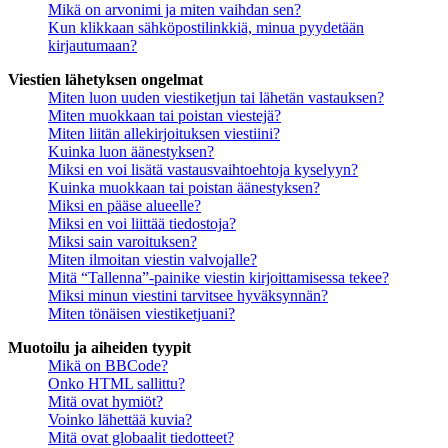
Mikä on arvonimi ja miten vaihdan sen?
Kun klikkaan sähköpostilinkkiä, minua pyydetään
kirjautumaan?
Viestien lähetyksen ongelmat
Miten luon uuden viestiketjun tai lähetän vastauksen?
Miten muokkaan tai poistan viestejä?
Miten liitän allekirjoituksen viestiini?
Kuinka luon äänestyksen?
Miksi en voi lisätä vastausvaihtoehtoja kyselyyn?
Kuinka muokkaan tai poistan äänestyksen?
Miksi en pääse alueelle?
Miksi en voi liittää tiedostoja?
Miksi sain varoituksen?
Miten ilmoitan viestin valvojalle?
Mitä “Tallenna”-painike viestin kirjoittamisessa tekee?
Miksi minun viestini tarvitsee hyväksynnän?
Miten tönäisen viestiketjuani?
Muotoilu ja aiheiden tyypit
Mikä on BBCode?
Onko HTML sallittu?
Mitä ovat hymiöt?
Voinko lähettää kuvia?
Mitä ovat globaalit tiedotteet?