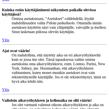
Kuinka estän käyttäjänimeni näkymisen paikalla olevissa
käyttäjissä?
Omissa asetuksissasi, “Asetukset”-välilehdellä, löydät
mahdollisuuden valita
Piilota paikallaolo
. Ottamalla tämän
asetuksen käyttöön näyt vain ylläpitäjille, valvojille ja itsellesi.
Sinut lasketaan piilossa oleviin käyttäjiin.
Ylös
Ajat ovat väärin!
On mahdollista, että näytetty aika on eri aikavyöhykkeeltä
kuin se jossa itse olet. Tässä tapauksessa valitse omista
asetuksista oma aikavyöhykkeesi, esim. Lontoo, Pariisi, New
York, Sidney, jne. Huomaathan, että aikavyöhykkeen
vaihtaminen, kuten monet muutkin asetukset ovat vain
rekisteröityneille käyttäjille. Jos et ole rekisteröitynyt, tämä on
hyvä aika tehdä niin.
Ylös
Vaihdoin aikavyöhykkeen ja kellonaika on silti väärin!
Jos olet varmasti valinnut oikean aikavyöhykkeen ja aika on