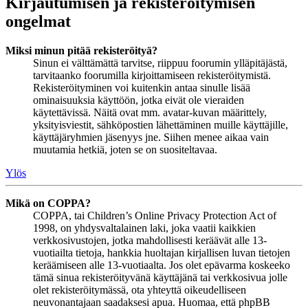
Kirjautumisen ja rekisteröitymisen
ongelmat
Miksi minun pitää rekisteröityä?
Sinun ei välttämättä tarvitse, riippuu foorumin ylläpitäjästä,
tarvitaanko foorumilla kirjoittamiseen rekisteröitymistä.
Rekisteröityminen voi kuitenkin antaa sinulle lisää
ominaisuuksia käyttöön, jotka eivät ole vieraiden
käytettävissä. Näitä ovat mm. avatar-kuvan määrittely,
yksityisviestit, sähköpostien lähettäminen muille käyttäjille,
käyttäjäryhmien jäsenyys jne. Siihen menee aikaa vain
muutamia hetkiä, joten se on suositeltavaa.
Ylös
Mikä on COPPA?
COPPA, tai Children’s Online Privacy Protection Act of
1998, on yhdysvaltalainen laki, joka vaatii kaikkien
verkkosivustojen, jotka mahdollisesti keräävät alle 13-
vuotiailta tietoja, hankkia huoltajan kirjallisen luvan tietojen
keräämiseen alle 13-vuotiaalta. Jos olet epävarma koskeeko
tämä sinua rekisteröityvänä käyttäjänä tai verkkosivua jolle
olet rekisteröitymässä, ota yhteyttä oikeudelliseen
neuvonantajaan saadaksesi apua. Huomaa, että phpBB