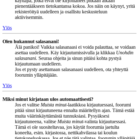
käyttäjiä, jotka eivät ole kirjoittaneet pitkään aikaan
pienentääkseen tietokantansa kokoa. Jos näin on käynyt, yritä
rekisteröityä uudelleen ja osallistu keskusteluun
aktiivisemmin.
Ylös
Olen hukannut salasanani!
Älä panikoi! Vaikka salasanaasi ei voida palauttaa, se voidaan
asettaa uudelleen. Käy kirjautumissivulla ja klikkaa
Unohdin
salasanani
. Seuraa ohjeita ja sinun pitäisi kohta pystyä
kirjautumaan uudelleen.
Jos et pysty asettamaan salasanaasi uudelleen, ota yhteyttä
foorumin ylläpitäjään.
Ylös
Miksi minut kirjataan ulos automaattisesti?
Jos et valitse
Muista minut
-laatikkoa kirjautuessasi, foorumi
pitää sinut kirjautuneena ennalta määritellyn ajan. Tämä estää
muita väärinkäyttämästä tunnuksiasi. Pysyäksesi
kirjautuneena, valitse
Muista minut
-valinta kirjautuessasi.
Tämä ei ole suositeltavaa, jos käytät foorumia jaetulta
koneelta, esim. kirjastossa, nettikahvilassa tai koulun
tietokoneluokassa. Jos et näe tätä valintaa, foorumin ylläpitäjä