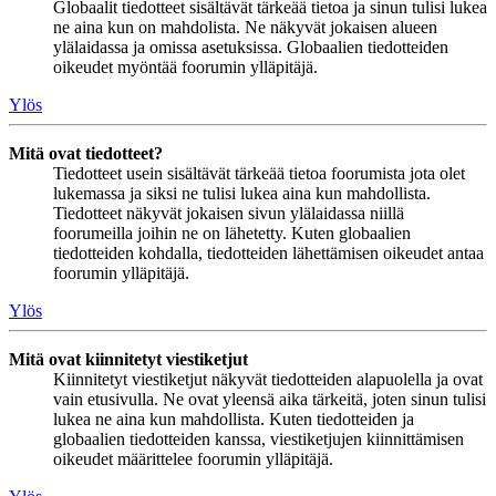
Globaalit tiedotteet sisältävät tärkeää tietoa ja sinun tulisi lukea
ne aina kun on mahdolista. Ne näkyvät jokaisen alueen
ylälaidassa ja omissa asetuksissa. Globaalien tiedotteiden
oikeudet myöntää foorumin ylläpitäjä.
Ylös
Mitä ovat tiedotteet?
Tiedotteet usein sisältävät tärkeää tietoa foorumista jota olet
lukemassa ja siksi ne tulisi lukea aina kun mahdollista.
Tiedotteet näkyvät jokaisen sivun ylälaidassa niillä
foorumeilla joihin ne on lähetetty. Kuten globaalien
tiedotteiden kohdalla, tiedotteiden lähettämisen oikeudet antaa
foorumin ylläpitäjä.
Ylös
Mitä ovat kiinnitetyt viestiketjut
Kiinnitetyt viestiketjut näkyvät tiedotteiden alapuolella ja ovat
vain etusivulla. Ne ovat yleensä aika tärkeitä, joten sinun tulisi
lukea ne aina kun mahdollista. Kuten tiedotteiden ja
globaalien tiedotteiden kanssa, viestiketjujen kiinnittämisen
oikeudet määrittelee foorumin ylläpitäjä.