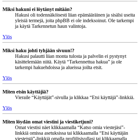
Miksi hakuni ei löytänyt mitään?
Hakusi oli todennäköisesti liian epämääräinen ja sisälsi useita
yleisiä termejä, joita phpBB ei ole indeksoinut. Ole tarkempi
ja käytä Tarkennetun haun valintoja.
Ylös
Miksi haku johti tyhjään sivuun!?
Hakusi palautti liian monta tulosta ja palvelin ei pystynyt
käsittelemään niitä. Käytä “Tarkennettua hakua” ja ole
tarkempi hakuehdoissa ja alueissa joilta etsit.
Ylös
Miten etsin käyttäjiä?
Vieraile “Käyttäjät”-sivulla ja klikkaa “Etsi käyttäjä”-linkkiä.
Ylös
Miten löydän omat viestini ja viestiketjuni?
Omat viestisi näet klikkaamalla “Katso omia viestejäsi”-
linkkiä omissa asetuksissa tai klikkaamalla “Etsi käyttäjän
viesteistä”-linkkiä omalla profiilisivullasi tai klikkaamalla