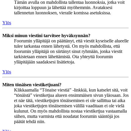
Tämän avulla on mahdollista tallentaa luonnoksia, jotka voit
kirjoittaa loppuun ja lähettää myöhemmin. Avataksesi
tallennetun luonnoksen, vieraile komissa asetuksissa.
Ylös
Miksi minun viestini tarvitsee hyväksynnän?
Foorumin ylläpitäjä on päättänyt, että viestit kyseiselle alueelle
tulee tarkastaa ennen lähetystä. On myös mahdollista, että
foorumin ylläpitäjä on siirtänyt sinut ryhmään, jonka viestit
tarkistetaan ennen lähettämistä. Ota yhteyttä foorumin
ylläpitäjään saadaksesi lisätietoja.
Ylös
Miten tönäisen viestiketjuani?
Klikkaamalla “Tönaise viestiä” -linkkiä, kun katselet sitä, voit
“tönäistä” viestiketjua alueen ensimmäisen sivun yläosaan. Jos
et näe tätä, viestiketjujen tönäiseminen ei ole sallittua tai aika
joka viestiketjujen tönäisemisen välillä vaaditaan ei ole vielä
kulunut. On myös mahdollista nostaa viestiketjua vastaamalla
siihen, mutta varmista että noudatat foorumin sääntöjä jos
päätät tehdä niin.