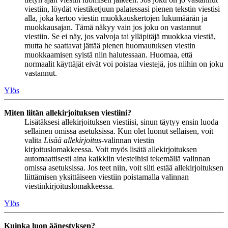
viestiin, löydät viestiketjuun palatessasi pienen tekstin viestisi
alla, joka kertoo viestin muokkauskertojen lukumäärän ja
muokkausajan. Tämä näkyy vain jos joku on vastannut
viestiin. Se ei näy, jos valvoja tai ylläpitäjä muokkaa viestiä,
mutta he saattavat jättää pienen huomautuksen viestin
muokkaamisen syistä niin halutessaan. Huomaa, että
normaalit käyttäjät eivät voi poistaa viestejä, jos niihin on joku
vastannut.
Ylös
Miten liitän allekirjoituksen viestiini?
Lisätäksesi allekirjoituksen viestiisi, sinun täytyy ensin luoda
sellainen omissa asetuksissa. Kun olet luonut sellaisen, voit
valita
Lisää allekirjoitus
-valinnan viestin
kirjoituslomakkeessa. Voit myös lisätä allekirjoituksen
automaattisesti aina kaikkiin viesteihisi tekemällä valinnan
omissa asetuksissa. Jos teet niin, voit silti estää allekirjoituksen
liittämisen yksittäiseen viestiin poistamalla valinnan
viestinkirjoituslomakkeessa.
Ylös
Kuinka luon äänestyksen?