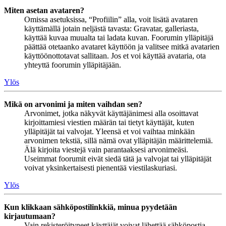
Miten asetan avataren?
Omissa asetuksissa, “Profiilin” alla, voit lisätä avataren
käyttämällä jotain neljästä tavasta: Gravatar, galleriasta,
käyttää kuvaa muualta tai ladata kuvan. Foorumin ylläpitäjä
päättää otetaanko avataret käyttöön ja valitsee mitkä avatarien
käyttöönottotavat sallitaan. Jos et voi käyttää avataria, ota
yhteyttä foorumin ylläpitäjään.
Ylös
Mikä on arvonimi ja miten vaihdan sen?
Arvonimet, jotka näkyvät käyttäjänimesi alla osoittavat
kirjoittamiesi viestien määrän tai tietyt käyttäjät, kuten
ylläpitäjät tai valvojat. Yleensä et voi vaihtaa minkään
arvonimen tekstiä, sillä nämä ovat ylläpitäjän määrittelemiä.
Älä kirjoita viestejä vain parantaaksesi arvonimeäsi.
Useimmat foorumit eivät siedä tätä ja valvojat tai ylläpitäjät
voivat yksinkertaisesti pienentää viestilaskuriasi.
Ylös
Kun klikkaan sähköpostilinkkiä, minua pyydetään
kirjautumaan?
Vain rekisteröityneet käyttäjät voivat lähettää sähköpostia