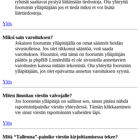
ryhmät saattavat pystyä liittämään tiedostoja. Ota yhteyttä
foorumin ylläpitäjään jos et tiedä miksi et voi lisätä
liitetiedostoja.
Ylös
Miksi sain varoituksen?
Jokaisen foorumin ylläpitäjällä on omat säännöt heidän
sivustollensa. Jos olet rikkonut sääntöä, voit saada
varoituksen. Huomioi, että tämä on foorumin ylläpitäjän
päätös ja phpBB Limitedillä ei ole sivustolla annettavien
varoitusten kanssa mitään tekemistä. Ota yhteyttä foorumin
ylläpitäjään, jos olet epävarma annetun varoituksen syystä.
Ylös
Miten ilmoitan viestin valvojalle?
Jos foorumin ylläpitäjä on sallinut sen, sinun pitäisi nähdä
raportointipainike viestin yhteydessä. Tämän klikkaaminen
vie sinut viestin raportoinnin vaiheiden läpi.
Ylös
Mitä “Tallenna”-painike viestin kirjoittamisessa tekee?