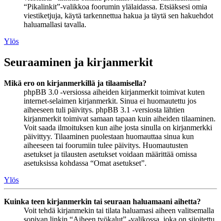
“Pikalinkit”-valikkoa foorumin ylälaidassa. Etsiäksesi omia
viestiketjuja, käytä tarkennettua hakua ja täytä sen hakuehdot
haluamallasi tavalla.
Ylös
Seuraaminen ja kirjanmerkit
Mikä ero on kirjanmerkillä ja tilaamisella?
phpBB 3.0 -versiossa aiheiden kirjanmerkit toimivat kuten
internet-selaimen kirjanmerkit. Sinua ei huomautettu jos
aiheeseen tuli päivitys. phpBB 3.1 -versiosta lähtien
kirjanmerkit toimivat samaan tapaan kuin aiheiden tilaaminen.
Voit saada ilmoituksen kun aihe josta sinulla on kirjanmerkki
päivittyy. Tilaaminen puolestaan huomauttaa sinua kun
aiheeseen tai foorumiin tulee päivitys. Huomautusten
asetukset ja tilausten asetukset voidaan määrittää omissa
asetuksissa kohdassa “Omat asetukset”.
Ylös
Kuinka teen kirjanmerkin tai seuraan haluamaani aihetta?
Voit tehdä kirjanmekin tai tilata haluamasi aiheen valitsemalla
sopivan linkin “Aiheen työkalut” -valikossa, joka on sijoitettu