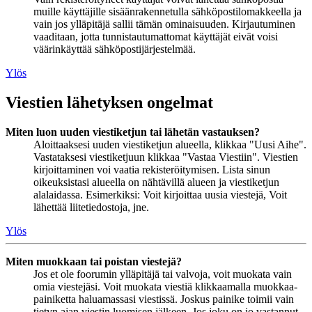
muille käyttäjille sisäänrakennetulla sähköpostilomakkeella ja
vain jos ylläpitäjä sallii tämän ominaisuuden. Kirjautuminen
vaaditaan, jotta tunnistautumattomat käyttäjät eivät voisi
väärinkäyttää sähköpostijärjestelmää.
Ylös
Viestien lähetyksen ongelmat
Miten luon uuden viestiketjun tai lähetän vastauksen?
Aloittaaksesi uuden viestiketjun alueella, klikkaa "Uusi Aihe".
Vastataksesi viestiketjuun klikkaa "Vastaa Viestiin". Viestien
kirjoittaminen voi vaatia rekisteröitymisen. Lista sinun
oikeuksistasi alueella on nähtävillä alueen ja viestiketjun
alalaidassa. Esimerkiksi: Voit kirjoittaa uusia viestejä, Voit
lähettää liitetiedostoja, jne.
Ylös
Miten muokkaan tai poistan viestejä?
Jos et ole foorumin ylläpitäjä tai valvoja, voit muokata vain
omia viestejäsi. Voit muokata viestiä klikkaamalla muokkaa-
painiketta haluamassasi viestissä. Joskus painike toimii vain
tietyn ajan viestin luomisen jälkeen. Jos joku on jo vastannut