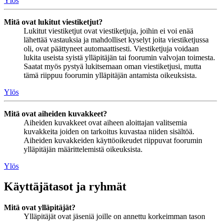
Ylös
Mitä ovat lukitut viestiketjut?
Lukitut viestiketjut ovat viestiketjuja, joihin ei voi enää
lähettää vastauksia ja mahdolliset kyselyt joita viestiketjussa
oli, ovat päättyneet automaattisesti. Viestiketjuja voidaan
lukita useista syistä ylläpitäjän tai foorumin valvojan toimesta.
Saatat myös pystyä lukitsemaan oman viestiketjusi, mutta
tämä riippuu foorumin ylläpitäjän antamista oikeuksista.
Ylös
Mitä ovat aiheiden kuvakkeet?
Aiheiden kuvakkeet ovat aiheen aloittajan valitsemia
kuvakkeita joiden on tarkoitus kuvastaa niiden sisältöä.
Aiheiden kuvakkeiden käyttöoikeudet riippuvat foorumin
ylläpitäjän määrittelemistä oikeuksista.
Ylös
Käyttäjätasot ja ryhmät
Mitä ovat ylläpitäjät?
Ylläpitäjät ovat jäseniä joille on annettu korkeimman tason