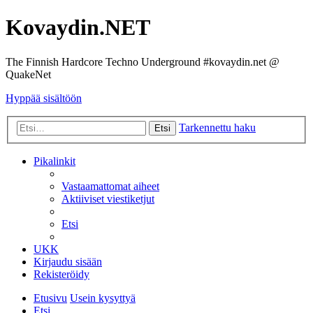
Kovaydin.NET
The Finnish Hardcore Techno Underground #kovaydin.net @
QuakeNet
Hyppää sisältöön
Tarkennettu haku
Etsi
Pikalinkit
Vastaamattomat aiheet
Aktiiviset viestiketjut
Etsi
UKK
Kirjaudu sisään
Rekisteröidy
Etusivu
Usein kysyttyä
Etsi