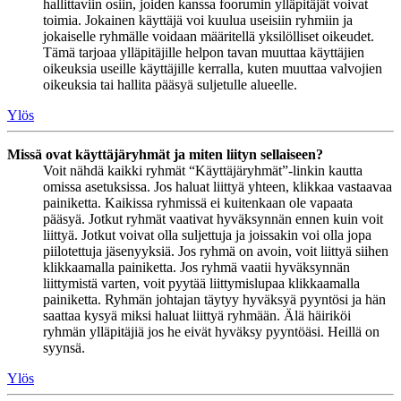
hallittaviin osiin, joiden kanssa foorumin ylläpitäjät voivat
toimia. Jokainen käyttäjä voi kuulua useisiin ryhmiin ja
jokaiselle ryhmälle voidaan määritellä yksilölliset oikeudet.
Tämä tarjoaa ylläpitäjille helpon tavan muuttaa käyttäjien
oikeuksia useille käyttäjille kerralla, kuten muuttaa valvojien
oikeuksia tai hallita pääsyä suljetulle alueelle.
Ylös
Missä ovat käyttäjäryhmät ja miten liityn sellaiseen?
Voit nähdä kaikki ryhmät “Käyttäjäryhmät”-linkin kautta
omissa asetuksissa. Jos haluat liittyä yhteen, klikkaa vastaavaa
painiketta. Kaikissa ryhmissä ei kuitenkaan ole vapaata
pääsyä. Jotkut ryhmät vaativat hyväksynnän ennen kuin voit
liittyä. Jotkut voivat olla suljettuja ja joissakin voi olla jopa
piilotettuja jäsenyyksiä. Jos ryhmä on avoin, voit liittyä siihen
klikkaamalla painiketta. Jos ryhmä vaatii hyväksynnän
liittymistä varten, voit pyytää liittymislupaa klikkaamalla
painiketta. Ryhmän johtajan täytyy hyväksyä pyyntösi ja hän
saattaa kysyä miksi haluat liittyä ryhmään. Älä häiriköi
ryhmän ylläpitäjiä jos he eivät hyväksy pyyntöäsi. Heillä on
syynsä.
Ylös