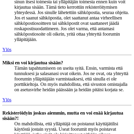
sinun itsesi toimesta tai ylläpitäjän toimesta ennen kuin voit
kirjautua sisään. Tämä tieto kerrottiin rekisteröitymisen
yhteydessä. Jos sinulle lähetettiin sähköpostia, seuraa ohjeita.
Jos et saanut sähköpostia, olet saattanut antaa virheellisen
sähköpostiosoitteen tai sähköpostit ovat saattaneet jäädä
roskapostisuodattimeen. Jos olet varma, että antamasi
sähköpostiosoite oli oikein, yritä ottaa yhteyttä foorumin
ylläpitäjään.
Ylös
Miksi en voi kirjautua sisään?
Tämän tapahtumiseen on useita syitä. Ensin, varmista että
tunnuksesi ja salasanasi ovat oikein. Jos ne ovat, ota yhteyttä
foorumin ylläpitäjään varmistaaksesi, että sinulla ei ole
porttikieltoja. On myös mahdollista, että sivuston omistajalla
on asetusvirhe heidän päässään ja heidän pitäisi korjata se.
Ylös
Rekisteröidyin joskus aiemmin, mutta en voi enää kirjautua
sisään?!
On mahdollista, että ylläpitäjä on poistanut käyttäjätilisi
käytöstä jostain syystä. Useat foorumit myös poistavat