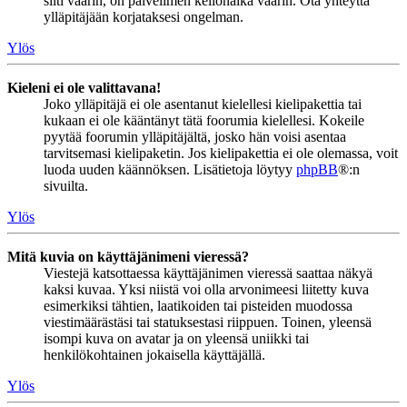
silti väärin, on palvelimen kellonaika väärin. Ota yhteyttä
ylläpitäjään korjataksesi ongelman.
Ylös
Kieleni ei ole valittavana!
Joko ylläpitäjä ei ole asentanut kielellesi kielipakettia tai
kukaan ei ole kääntänyt tätä foorumia kielellesi. Kokeile
pyytää foorumin ylläpitäjältä, josko hän voisi asentaa
tarvitsemasi kielipaketin. Jos kielipakettia ei ole olemassa, voit
luoda uuden käännöksen. Lisätietoja löytyy
phpBB
®:n
sivuilta.
Ylös
Mitä kuvia on käyttäjänimeni vieressä?
Viestejä katsottaessa käyttäjänimen vieressä saattaa näkyä
kaksi kuvaa. Yksi niistä voi olla arvonimeesi liitetty kuva
esimerkiksi tähtien, laatikoiden tai pisteiden muodossa
viestimäärästäsi tai statuksestasi riippuen. Toinen, yleensä
isompi kuva on avatar ja on yleensä uniikki tai
henkilökohtainen jokaisella käyttäjällä.
Ylös