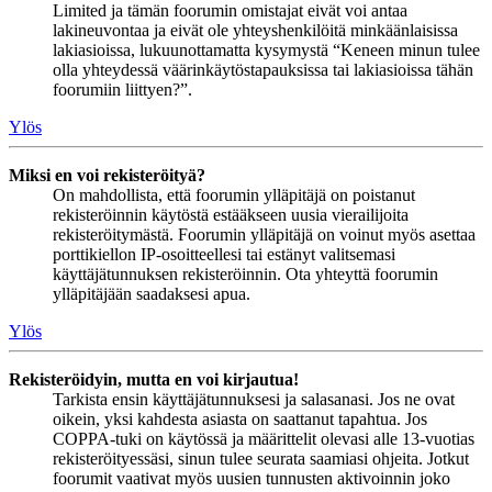
Limited ja tämän foorumin omistajat eivät voi antaa
lakineuvontaa ja eivät ole yhteyshenkilöitä minkäänlaisissa
lakiasioissa, lukuunottamatta kysymystä “Keneen minun tulee
olla yhteydessä väärinkäytöstapauksissa tai lakiasioissa tähän
foorumiin liittyen?”.
Ylös
Miksi en voi rekisteröityä?
On mahdollista, että foorumin ylläpitäjä on poistanut
rekisteröinnin käytöstä estääkseen uusia vierailijoita
rekisteröitymästä. Foorumin ylläpitäjä on voinut myös asettaa
porttikiellon IP-osoitteellesi tai estänyt valitsemasi
käyttäjätunnuksen rekisteröinnin. Ota yhteyttä foorumin
ylläpitäjään saadaksesi apua.
Ylös
Rekisteröidyin, mutta en voi kirjautua!
Tarkista ensin käyttäjätunnuksesi ja salasanasi. Jos ne ovat
oikein, yksi kahdesta asiasta on saattanut tapahtua. Jos
COPPA-tuki on käytössä ja määrittelit olevasi alle 13-vuotias
rekisteröityessäsi, sinun tulee seurata saamiasi ohjeita. Jotkut
foorumit vaativat myös uusien tunnusten aktivoinnin joko