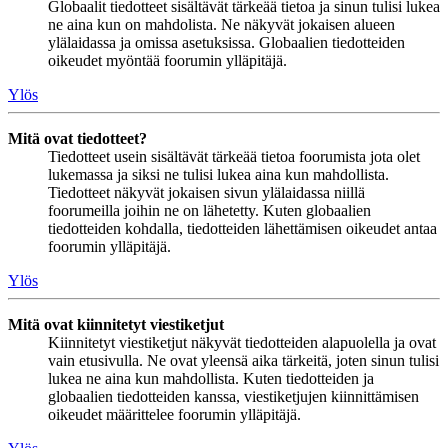
Globaalit tiedotteet sisältävät tärkeää tietoa ja sinun tulisi lukea
ne aina kun on mahdolista. Ne näkyvät jokaisen alueen
ylälaidassa ja omissa asetuksissa. Globaalien tiedotteiden
oikeudet myöntää foorumin ylläpitäjä.
Ylös
Mitä ovat tiedotteet?
Tiedotteet usein sisältävät tärkeää tietoa foorumista jota olet
lukemassa ja siksi ne tulisi lukea aina kun mahdollista.
Tiedotteet näkyvät jokaisen sivun ylälaidassa niillä
foorumeilla joihin ne on lähetetty. Kuten globaalien
tiedotteiden kohdalla, tiedotteiden lähettämisen oikeudet antaa
foorumin ylläpitäjä.
Ylös
Mitä ovat kiinnitetyt viestiketjut
Kiinnitetyt viestiketjut näkyvät tiedotteiden alapuolella ja ovat
vain etusivulla. Ne ovat yleensä aika tärkeitä, joten sinun tulisi
lukea ne aina kun mahdollista. Kuten tiedotteiden ja
globaalien tiedotteiden kanssa, viestiketjujen kiinnittämisen
oikeudet määrittelee foorumin ylläpitäjä.