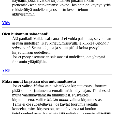
käyttäjiä, jotka eivät ole kirjoittaneet pitkään aikaan
pienentääkseen tietokantansa kokoa. Jos näin on käynyt, yritä
rekisteröityä uudelleen ja osallistu keskusteluun
aktiivisemmin.
Ylös
Olen hukannut salasanani!
Älä panikoi! Vaikka salasanaasi ei voida palauttaa, se voidaan
asettaa uudelleen. Käy kirjautumissivulla ja klikkaa
Unohdin
salasanani
. Seuraa ohjeita ja sinun pitäisi kohta pystyä
kirjautumaan uudelleen.
Jos et pysty asettamaan salasanaasi uudelleen, ota yhteyttä
foorumin ylläpitäjään.
Ylös
Miksi minut kirjataan ulos automaattisesti?
Jos et valitse
Muista minut
-laatikkoa kirjautuessasi, foorumi
pitää sinut kirjautuneena ennalta määritellyn ajan. Tämä estää
muita väärinkäyttämästä tunnuksiasi. Pysyäksesi
kirjautuneena, valitse
Muista minut
-valinta kirjautuessasi.
Tämä ei ole suositeltavaa, jos käytät foorumia jaetulta
koneelta, esim. kirjastossa, nettikahvilassa tai koulun
tietokoneluokassa. Jos et näe tätä valintaa, foorumin ylläpitäjä