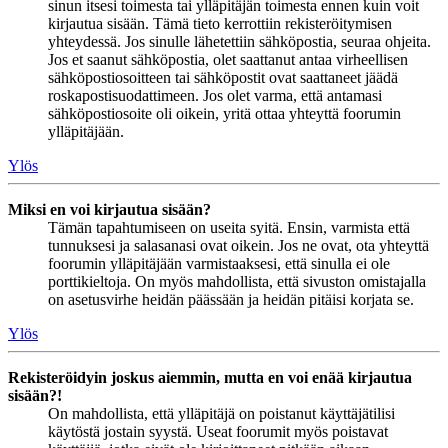
sinun itsesi toimesta tai ylläpitäjän toimesta ennen kuin voit
kirjautua sisään. Tämä tieto kerrottiin rekisteröitymisen
yhteydessä. Jos sinulle lähetettiin sähköpostia, seuraa ohjeita.
Jos et saanut sähköpostia, olet saattanut antaa virheellisen
sähköpostiosoitteen tai sähköpostit ovat saattaneet jäädä
roskapostisuodattimeen. Jos olet varma, että antamasi
sähköpostiosoite oli oikein, yritä ottaa yhteyttä foorumin
ylläpitäjään.
Ylös
Miksi en voi kirjautua sisään?
Tämän tapahtumiseen on useita syitä. Ensin, varmista että
tunnuksesi ja salasanasi ovat oikein. Jos ne ovat, ota yhteyttä
foorumin ylläpitäjään varmistaaksesi, että sinulla ei ole
porttikieltoja. On myös mahdollista, että sivuston omistajalla
on asetusvirhe heidän päässään ja heidän pitäisi korjata se.
Ylös
Rekisteröidyin joskus aiemmin, mutta en voi enää kirjautua
sisään?!
On mahdollista, että ylläpitäjä on poistanut käyttäjätilisi
käytöstä jostain syystä. Useat foorumit myös poistavat