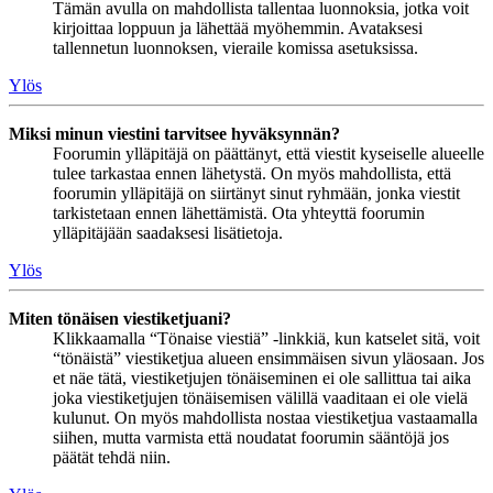
Tämän avulla on mahdollista tallentaa luonnoksia, jotka voit
kirjoittaa loppuun ja lähettää myöhemmin. Avataksesi
tallennetun luonnoksen, vieraile komissa asetuksissa.
Ylös
Miksi minun viestini tarvitsee hyväksynnän?
Foorumin ylläpitäjä on päättänyt, että viestit kyseiselle alueelle
tulee tarkastaa ennen lähetystä. On myös mahdollista, että
foorumin ylläpitäjä on siirtänyt sinut ryhmään, jonka viestit
tarkistetaan ennen lähettämistä. Ota yhteyttä foorumin
ylläpitäjään saadaksesi lisätietoja.
Ylös
Miten tönäisen viestiketjuani?
Klikkaamalla “Tönaise viestiä” -linkkiä, kun katselet sitä, voit
“tönäistä” viestiketjua alueen ensimmäisen sivun yläosaan. Jos
et näe tätä, viestiketjujen tönäiseminen ei ole sallittua tai aika
joka viestiketjujen tönäisemisen välillä vaaditaan ei ole vielä
kulunut. On myös mahdollista nostaa viestiketjua vastaamalla
siihen, mutta varmista että noudatat foorumin sääntöjä jos
päätät tehdä niin.