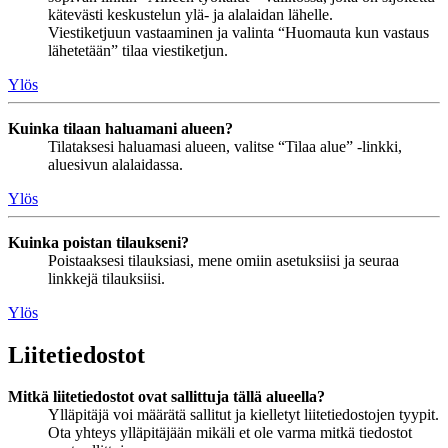
kätevästi keskustelun ylä- ja alalaidan lähelle.
Viestiketjuun vastaaminen ja valinta “Huomauta kun vastaus
lähetetään” tilaa viestiketjun.
Ylös
Kuinka tilaan haluamani alueen?
Tilataksesi haluamasi alueen, valitse “Tilaa alue” -linkki,
aluesivun alalaidassa.
Ylös
Kuinka poistan tilaukseni?
Poistaaksesi tilauksiasi, mene omiin asetuksiisi ja seuraa
linkkejä tilauksiisi.
Ylös
Liitetiedostot
Mitkä liitetiedostot ovat sallittuja tällä alueella?
Ylläpitäjä voi määrätä sallitut ja kielletyt liitetiedostojen tyypit.
Ota yhteys ylläpitäjään mikäli et ole varma mitkä tiedostot