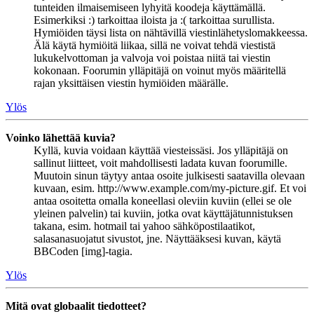
tunteiden ilmaisemiseen lyhyitä koodeja käyttämällä.
Esimerkiksi :) tarkoittaa iloista ja :( tarkoittaa surullista.
Hymiöiden täysi lista on nähtävillä viestinlähetyslomakkeessa.
Älä käytä hymiöitä liikaa, sillä ne voivat tehdä viestistä
lukukelvottoman ja valvoja voi poistaa niitä tai viestin
kokonaan. Foorumin ylläpitäjä on voinut myös määritellä
rajan yksittäisen viestin hymiöiden määrälle.
Ylös
Voinko lähettää kuvia?
Kyllä, kuvia voidaan käyttää viesteissäsi. Jos ylläpitäjä on
sallinut liitteet, voit mahdollisesti ladata kuvan foorumille.
Muutoin sinun täytyy antaa osoite julkisesti saatavilla olevaan
kuvaan, esim. http://www.example.com/my-picture.gif. Et voi
antaa osoitetta omalla koneellasi oleviin kuviin (ellei se ole
yleinen palvelin) tai kuviin, jotka ovat käyttäjätunnistuksen
takana, esim. hotmail tai yahoo sähköpostilaatikot,
salasanasuojatut sivustot, jne. Näyttääksesi kuvan, käytä
BBCoden [img]-tagia.
Ylös
Mitä ovat globaalit tiedotteet?