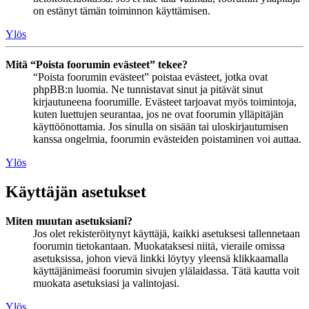
on estänyt tämän toiminnon käyttämisen.
Ylös
Mitä “Poista foorumin evästeet” tekee?
“Poista foorumin evästeet” poistaa evästeet, jotka ovat
phpBB:n luomia. Ne tunnistavat sinut ja pitävät sinut
kirjautuneena foorumille. Evästeet tarjoavat myös toimintoja,
kuten luettujen seurantaa, jos ne ovat foorumin ylläpitäjän
käyttöönottamia. Jos sinulla on sisään tai uloskirjautumisen
kanssa ongelmia, foorumin evästeiden poistaminen voi auttaa.
Ylös
Käyttäjän asetukset
Miten muutan asetuksiani?
Jos olet rekisteröitynyt käyttäjä, kaikki asetuksesi tallennetaan
foorumin tietokantaan. Muokataksesi niitä, vieraile omissa
asetuksissa, johon vievä linkki löytyy yleensä klikkaamalla
käyttäjänimeäsi foorumin sivujen ylälaidassa. Tätä kautta voit
muokata asetuksiasi ja valintojasi.
Ylös