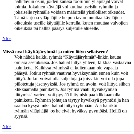
hallittaviin osiin, joiden kanssa foorumin ylläpitäjät voivat
toimia. Jokainen käyttäjä voi kuulua useisiin ryhmiin ja
jokaiselle ryhmälle voidaan määritellä yksilölliset oikeudet.
Tämä tarjoaa ylläpitäjille helpon tavan muuttaa käyttäjien
oikeuksia useille käyttäjille kerralla, kuten muuttaa valvojien
oikeuksia tai hallita pääsyä suljetulle alueelle.
Ylös
Missä ovat käyttäjäryhmät ja miten liityn sellaiseen?
Voit nähdä kaikki ryhmät “Käyttäjäryhmät”-linkin kautta
omissa asetuksissa. Jos haluat liittyä yhteen, klikkaa vastaavaa
painiketta. Kaikissa ryhmissä ei kuitenkaan ole vapaata
pääsyä. Jotkut ryhmät vaativat hyväksynnän ennen kuin voit
liittyä. Jotkut voivat olla suljettuja ja joissakin voi olla jopa
piilotettuja jäsenyyksiä. Jos ryhmä on avoin, voit liittyä siihen
klikkaamalla painiketta. Jos ryhmä vaatii hyväksynnän
liittymistä varten, voit pyytää liittymislupaa klikkaamalla
painiketta. Ryhmän johtajan täytyy hyväksyä pyyntösi ja hän
saattaa kysyä miksi haluat liittyä ryhmään. Älä häiriköi
ryhmän ylläpitäjiä jos he eivät hyväksy pyyntöäsi. Heillä on
syynsä.
Ylös