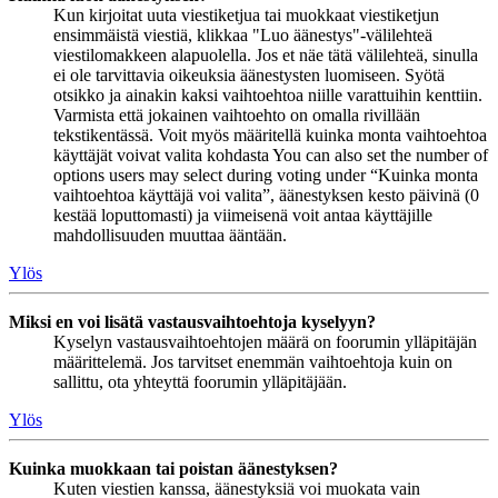
Kun kirjoitat uuta viestiketjua tai muokkaat viestiketjun
ensimmäistä viestiä, klikkaa "Luo äänestys"-välilehteä
viestilomakkeen alapuolella. Jos et näe tätä välilehteä, sinulla
ei ole tarvittavia oikeuksia äänestysten luomiseen. Syötä
otsikko ja ainakin kaksi vaihtoehtoa niille varattuihin kenttiin.
Varmista että jokainen vaihtoehto on omalla rivillään
tekstikentässä. Voit myös määritellä kuinka monta vaihtoehtoa
käyttäjät voivat valita kohdasta You can also set the number of
options users may select during voting under “Kuinka monta
vaihtoehtoa käyttäjä voi valita”, äänestyksen kesto päivinä (0
kestää loputtomasti) ja viimeisenä voit antaa käyttäjille
mahdollisuuden muuttaa ääntään.
Ylös
Miksi en voi lisätä vastausvaihtoehtoja kyselyyn?
Kyselyn vastausvaihtoehtojen määrä on foorumin ylläpitäjän
määrittelemä. Jos tarvitset enemmän vaihtoehtoja kuin on
sallittu, ota yhteyttä foorumin ylläpitäjään.
Ylös
Kuinka muokkaan tai poistan äänestyksen?
Kuten viestien kanssa, äänestyksiä voi muokata vain