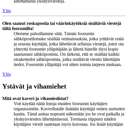
lähettämästä yksityisviestejä.
Ylös
Olen saanut roskapostia tai väärinkäytöksiä sisältäviä viestejä
tältä foorumilta!
Olemme pahoillamme siitä. Tämän foorumin
sähköpostilomake sisältää ominaisuuksia, jotka yrittävät estää
ja seurata käyttäjiä, jotka lähettävät sellaisia viestejä, joten ota
yhteyttä foorumin ylläpitäjään ja lähetä hänelle täysi kopio
saamastasi sähköpostista. On tärkeää, että se sisältää kaikki
otsaketiedot sähköpostista, jotka sisältävät viestin lähettäjän
tiedot. Foorumin ylläpitäjä voi sitten toimia tarpeen mukaan.
Ylös
Ystävät ja vihamiehet
Mitä ovat kaveri ja vihamieslistat?
Voit käyttää näitä listoja muiden foorumin käyttäjien
organisointiin. Kaverilistalle lisätään käyttäjiä omien asetusten
kautta. Tämä auttaa nopeasti näkemään jos he ovat paikalla ja
yksityisviestien lähettämisessä. Teemasta riippuen näiden
käyttäjien viestit saatetaan myös korostaa. Jos lisäät käyttäjän