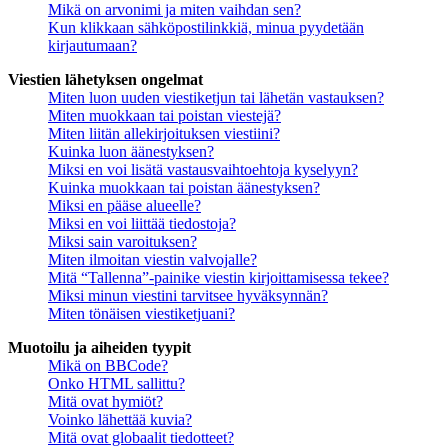
Mikä on arvonimi ja miten vaihdan sen?
Kun klikkaan sähköpostilinkkiä, minua pyydetään
kirjautumaan?
Viestien lähetyksen ongelmat
Miten luon uuden viestiketjun tai lähetän vastauksen?
Miten muokkaan tai poistan viestejä?
Miten liitän allekirjoituksen viestiini?
Kuinka luon äänestyksen?
Miksi en voi lisätä vastausvaihtoehtoja kyselyyn?
Kuinka muokkaan tai poistan äänestyksen?
Miksi en pääse alueelle?
Miksi en voi liittää tiedostoja?
Miksi sain varoituksen?
Miten ilmoitan viestin valvojalle?
Mitä “Tallenna”-painike viestin kirjoittamisessa tekee?
Miksi minun viestini tarvitsee hyväksynnän?
Miten tönäisen viestiketjuani?
Muotoilu ja aiheiden tyypit
Mikä on BBCode?
Onko HTML sallittu?
Mitä ovat hymiöt?
Voinko lähettää kuvia?
Mitä ovat globaalit tiedotteet?