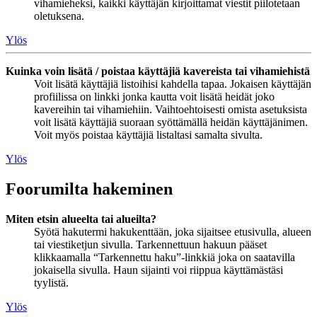
vihamieheksi, kaikki käyttäjän kirjoittamat viestit piilotetaan
oletuksena.
Ylös
Kuinka voin lisätä / poistaa käyttäjiä kavereista tai vihamiehistä
Voit lisätä käyttäjiä listoihisi kahdella tapaa. Jokaisen käyttäjän
profiilissa on linkki jonka kautta voit lisätä heidät joko
kavereihin tai vihamiehiin. Vaihtoehtoisesti omista asetuksista
voit lisätä käyttäjiä suoraan syöttämällä heidän käyttäjänimen.
Voit myös poistaa käyttäjiä listaltasi samalta sivulta.
Ylös
Foorumilta hakeminen
Miten etsin alueelta tai alueilta?
Syötä hakutermi hakukenttään, joka sijaitsee etusivulla, alueen
tai viestiketjun sivulla. Tarkennettuun hakuun pääset
klikkaamalla “Tarkennettu haku”-linkkiä joka on saatavilla
jokaisella sivulla. Haun sijainti voi riippua käyttämästäsi
tyylistä.
Ylös