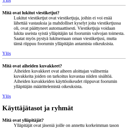
Ylös
Mitä ovat lukitut viestiketjut?
Lukitut viestiketjut ovat viestiketjuja, joihin ei voi enää
lähettää vastauksia ja mahdolliset kyselyt joita viestiketjussa
oli, ovat päättyneet automaattisesti. Viestiketjuja voidaan
lukita useista syistä ylläpitäjän tai foorumin valvojan toimesta.
Saatat myös pystyä lukitsemaan oman viestiketjusi, mutta
tämä riippuu foorumin ylläpitäjän antamista oikeuksista.
Ylös
Mitä ovat aiheiden kuvakkeet?
Aiheiden kuvakkeet ovat aiheen aloittajan valitsemia
kuvakkeita joiden on tarkoitus kuvastaa niiden sisältöä.
Aiheiden kuvakkeiden käyttöoikeudet riippuvat foorumin
ylläpitäjän määrittelemistä oikeuksista.
Ylös
Käyttäjätasot ja ryhmät
Mitä ovat ylläpitäjät?
Ylläpitäjät ovat jäseniä joille on annettu korkeimman tason