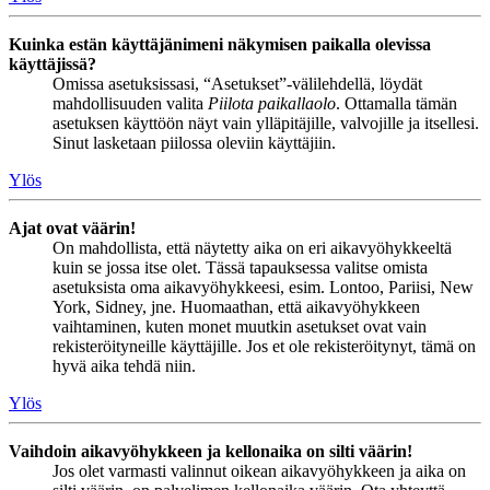
Kuinka estän käyttäjänimeni näkymisen paikalla olevissa
käyttäjissä?
Omissa asetuksissasi, “Asetukset”-välilehdellä, löydät
mahdollisuuden valita
Piilota paikallaolo
. Ottamalla tämän
asetuksen käyttöön näyt vain ylläpitäjille, valvojille ja itsellesi.
Sinut lasketaan piilossa oleviin käyttäjiin.
Ylös
Ajat ovat väärin!
On mahdollista, että näytetty aika on eri aikavyöhykkeeltä
kuin se jossa itse olet. Tässä tapauksessa valitse omista
asetuksista oma aikavyöhykkeesi, esim. Lontoo, Pariisi, New
York, Sidney, jne. Huomaathan, että aikavyöhykkeen
vaihtaminen, kuten monet muutkin asetukset ovat vain
rekisteröityneille käyttäjille. Jos et ole rekisteröitynyt, tämä on
hyvä aika tehdä niin.
Ylös
Vaihdoin aikavyöhykkeen ja kellonaika on silti väärin!
Jos olet varmasti valinnut oikean aikavyöhykkeen ja aika on