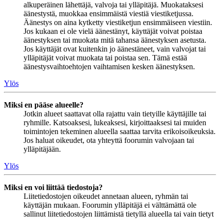
alkuperäinen lähettäjä, valvoja tai ylläpitäjä. Muokataksesi
äänestystä, muokkaa ensimmäistä viestiä viestiketjussa.
Äänestys on aina kytketty viestiketjun ensimmäiseen viestiin.
Jos kukaan ei ole vielä äänestänyt, käyttäjät voivat poistaa
äänestyksen tai muokata mitä tahansa äänestyksen asetusta.
Jos käyttäjät ovat kuitenkin jo äänestäneet, vain valvojat tai
ylläpitäjät voivat muokata tai poistaa sen. Tämä estää
äänestysvaihtoehtojen vaihtamisen kesken äänestyksen.
Ylös
Miksi en pääse alueelle?
Jotkin alueet saattavat olla rajattu vain tietyille käyttäjille tai
ryhmille. Katsoaksesi, lukeaksesi, kirjoittaaksesi tai muiden
toimintojen tekeminen alueella saattaa tarvita erikoisoikeuksia.
Jos haluat oikeudet, ota yhteyttä foorumin valvojaan tai
ylläpitäjään.
Ylös
Miksi en voi liittää tiedostoja?
Liitetiedostojen oikeudet annetaan alueen, ryhmän tai
käyttäjän mukaan. Foorumin ylläpitäjä ei välttämättä ole
sallinut liitetiedostojen liittämistä tietyllä alueella tai vain tietyt