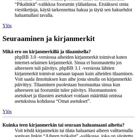
“Pikalinkit”-valikkoa foorumin ylälaidassa. Etsiäksesi omia
viestiketjuja, käytä tarkennettua hakua ja täytä sen hakuehdot
haluamallasi tavalla.
Ylös
Seuraaminen ja kirjanmerkit
Mikä ero on kirjanmerkillä ja tilaamisella?
phpBB 3.0 -versiossa aiheiden kirjanmerkit toimivat kuten
internet-selaimen kirjanmerkit. Sinua ei huomautettu jos
aiheeseen tuli päivitys. phpBB 3.1 -versiosta lähtien
kirjanmerkit toimivat samaan tapaan kuin aiheiden tilaaminen.
Voit saada ilmoituksen kun aihe josta sinulla on kirjanmerkki
päivittyy. Tilaaminen puolestaan huomauttaa sinua kun
aiheeseen tai foorumiin tulee päivitys. Huomautusten
asetukset ja tilausten asetukset voidaan määrittää omissa
asetuksissa kohdassa “Omat asetukset”.
Ylös
Kuinka teen kirjanmerkin tai seuraan haluamaani aihetta?
Voit tehdä kirjanmekin tai tilata haluamasi aiheen valitsemalla
sopivan linkin “Aiheen työkalut” -valikossa, joka on sijoitettu