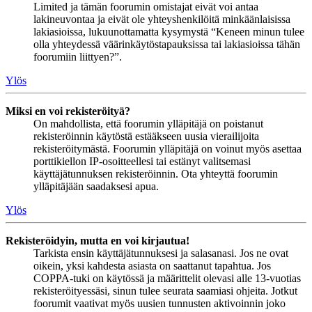
Limited ja tämän foorumin omistajat eivät voi antaa
lakineuvontaa ja eivät ole yhteyshenkilöitä minkäänlaisissa
lakiasioissa, lukuunottamatta kysymystä “Keneen minun tulee
olla yhteydessä väärinkäytöstapauksissa tai lakiasioissa tähän
foorumiin liittyen?”.
Ylös
Miksi en voi rekisteröityä?
On mahdollista, että foorumin ylläpitäjä on poistanut
rekisteröinnin käytöstä estääkseen uusia vierailijoita
rekisteröitymästä. Foorumin ylläpitäjä on voinut myös asettaa
porttikiellon IP-osoitteellesi tai estänyt valitsemasi
käyttäjätunnuksen rekisteröinnin. Ota yhteyttä foorumin
ylläpitäjään saadaksesi apua.
Ylös
Rekisteröidyin, mutta en voi kirjautua!
Tarkista ensin käyttäjätunnuksesi ja salasanasi. Jos ne ovat
oikein, yksi kahdesta asiasta on saattanut tapahtua. Jos
COPPA-tuki on käytössä ja määrittelit olevasi alle 13-vuotias
rekisteröityessäsi, sinun tulee seurata saamiasi ohjeita. Jotkut
foorumit vaativat myös uusien tunnusten aktivoinnin joko