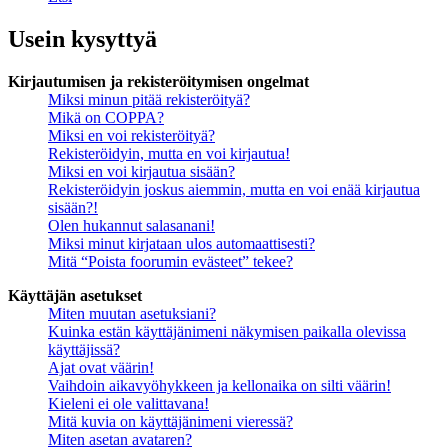
Usein kysyttyä
Kirjautumisen ja rekisteröitymisen ongelmat
Miksi minun pitää rekisteröityä?
Mikä on COPPA?
Miksi en voi rekisteröityä?
Rekisteröidyin, mutta en voi kirjautua!
Miksi en voi kirjautua sisään?
Rekisteröidyin joskus aiemmin, mutta en voi enää kirjautua
sisään?!
Olen hukannut salasanani!
Miksi minut kirjataan ulos automaattisesti?
Mitä “Poista foorumin evästeet” tekee?
Käyttäjän asetukset
Miten muutan asetuksiani?
Kuinka estän käyttäjänimeni näkymisen paikalla olevissa
käyttäjissä?
Ajat ovat väärin!
Vaihdoin aikavyöhykkeen ja kellonaika on silti väärin!
Kieleni ei ole valittavana!
Mitä kuvia on käyttäjänimeni vieressä?
Miten asetan avataren?