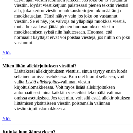
viestiin, löydät viestiketjuun palatessasi pienen tekstin viestisi
alla, joka kertoo viestin muokkauskertojen lukumäärän ja
muokkausajan. Tämä näkyy vain jos joku on vastannut
viestiin. Se ei näy, jos valvoja tai ylläpitäjä muokkaa viestiä,
mutta he saattavat jättää pienen huomautuksen viestin
muokkaamisen syistä niin halutessaan. Huomaa, että
normaalit käyttäjät eivät voi poistaa viestejä, jos niihin on joku
vastannut.
Ylös
Miten liitän allekirjoituksen viestiini?
Lisätäksesi allekirjoituksen viestiisi, sinun täytyy ensin luoda
sellainen omissa asetuksissa. Kun olet luonut sellaisen, voit
valita
Lisää allekirjoitus
-valinnan viestin
kirjoituslomakkeessa. Voit myös lisätä allekirjoituksen
automaattisesti aina kaikkiin viesteihisi tekemällä valinnan
omissa asetuksissa. Jos teet niin, voit silti estää allekirjoituksen
liittämisen yksittäiseen viestiin poistamalla valinnan
viestinkirjoituslomakkeessa.
Ylös
Kuinka luon äänestyksen?