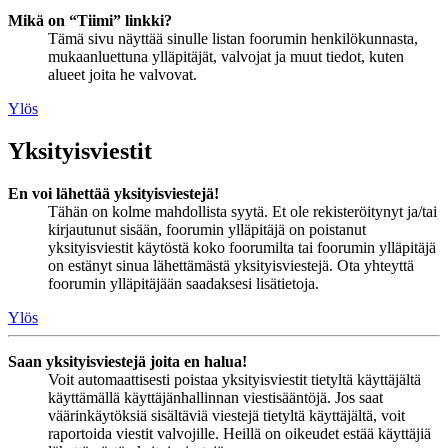
Mikä on “Tiimi” linkki?
Tämä sivu näyttää sinulle listan foorumin henkilökunnasta,
mukaanluettuna ylläpitäjät, valvojat ja muut tiedot, kuten
alueet joita he valvovat.
Ylös
Yksityisviestit
En voi lähettää yksityisviestejä!
Tähän on kolme mahdollista syytä. Et ole rekisteröitynyt ja/tai
kirjautunut sisään, foorumin ylläpitäjä on poistanut
yksityisviestit käytöstä koko foorumilta tai foorumin ylläpitäjä
on estänyt sinua lähettämästä yksityisviestejä. Ota yhteyttä
foorumin ylläpitäjään saadaksesi lisätietoja.
Ylös
Saan yksityisviestejä joita en halua!
Voit automaattisesti poistaa yksityisviestit tietyltä käyttäjältä
käyttämällä käyttäjänhallinnan viestisääntöjä. Jos saat
väärinkäytöksiä sisältäviä viestejä tietyltä käyttäjältä, voit
raportoida viestit valvojille. Heillä on oikeudet estää käyttäjiä