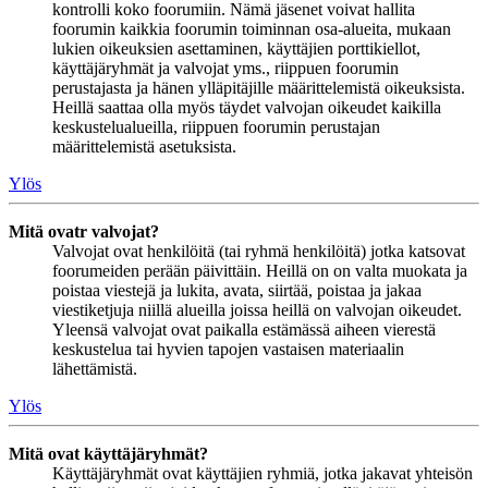
kontrolli koko foorumiin. Nämä jäsenet voivat hallita
foorumin kaikkia foorumin toiminnan osa-alueita, mukaan
lukien oikeuksien asettaminen, käyttäjien porttikiellot,
käyttäjäryhmät ja valvojat yms., riippuen foorumin
perustajasta ja hänen ylläpitäjille määrittelemistä oikeuksista.
Heillä saattaa olla myös täydet valvojan oikeudet kaikilla
keskustelualueilla, riippuen foorumin perustajan
määrittelemistä asetuksista.
Ylös
Mitä ovatr valvojat?
Valvojat ovat henkilöitä (tai ryhmä henkilöitä) jotka katsovat
foorumeiden perään päivittäin. Heillä on on valta muokata ja
poistaa viestejä ja lukita, avata, siirtää, poistaa ja jakaa
viestiketjuja niillä alueilla joissa heillä on valvojan oikeudet.
Yleensä valvojat ovat paikalla estämässä aiheen vierestä
keskustelua tai hyvien tapojen vastaisen materiaalin
lähettämistä.
Ylös
Mitä ovat käyttäjäryhmät?
Käyttäjäryhmät ovat käyttäjien ryhmiä, jotka jakavat yhteisön