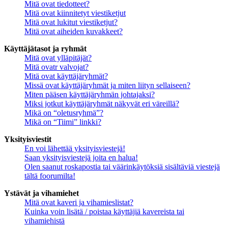
Mitä ovat tiedotteet?
Mitä ovat kiinnitetyt viestiketjut
Mitä ovat lukitut viestiketjut?
Mitä ovat aiheiden kuvakkeet?
Käyttäjätasot ja ryhmät
Mitä ovat ylläpitäjät?
Mitä ovatr valvojat?
Mitä ovat käyttäjäryhmät?
Missä ovat käyttäjäryhmät ja miten liityn sellaiseen?
Miten pääsen käyttäjäryhmän johtajaksi?
Miksi jotkut käyttäjäryhmät näkyvät eri väreillä?
Mikä on “oletusryhmä”?
Mikä on “Tiimi” linkki?
Yksityisviestit
En voi lähettää yksityisviestejä!
Saan yksityisviestejä joita en halua!
Olen saanut roskapostia tai väärinkäytöksiä sisältäviä viestejä
tältä foorumilta!
Ystävät ja vihamiehet
Mitä ovat kaveri ja vihamieslistat?
Kuinka voin lisätä / poistaa käyttäjiä kavereista tai
vihamiehistä