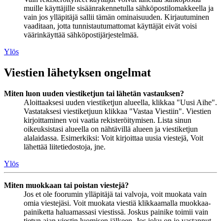
muille käyttäjille sisäänrakennetulla sähköpostilomakkeella ja
vain jos ylläpitäjä sallii tämän ominaisuuden. Kirjautuminen
vaaditaan, jotta tunnistautumattomat käyttäjät eivät voisi
väärinkäyttää sähköpostijärjestelmää.
Ylös
Viestien lähetyksen ongelmat
Miten luon uuden viestiketjun tai lähetän vastauksen?
Aloittaaksesi uuden viestiketjun alueella, klikkaa "Uusi Aihe".
Vastataksesi viestiketjuun klikkaa "Vastaa Viestiin". Viestien
kirjoittaminen voi vaatia rekisteröitymisen. Lista sinun
oikeuksistasi alueella on nähtävillä alueen ja viestiketjun
alalaidassa. Esimerkiksi: Voit kirjoittaa uusia viestejä, Voit
lähettää liitetiedostoja, jne.
Ylös
Miten muokkaan tai poistan viestejä?
Jos et ole foorumin ylläpitäjä tai valvoja, voit muokata vain
omia viestejäsi. Voit muokata viestiä klikkaamalla muokkaa-
painiketta haluamassasi viestissä. Joskus painike toimii vain
tietyn ajan viestin luomisen jälkeen. Jos joku on jo vastannut