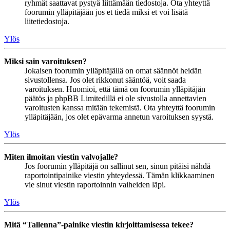
ryhmät saattavat pystyä liittämään tiedostoja. Ota yhteyttä
foorumin ylläpitäjään jos et tiedä miksi et voi lisätä
liitetiedostoja.
Ylös
Miksi sain varoituksen?
Jokaisen foorumin ylläpitäjällä on omat säännöt heidän
sivustollensa. Jos olet rikkonut sääntöä, voit saada
varoituksen. Huomioi, että tämä on foorumin ylläpitäjän
päätös ja phpBB Limitedillä ei ole sivustolla annettavien
varoitusten kanssa mitään tekemistä. Ota yhteyttä foorumin
ylläpitäjään, jos olet epävarma annetun varoituksen syystä.
Ylös
Miten ilmoitan viestin valvojalle?
Jos foorumin ylläpitäjä on sallinut sen, sinun pitäisi nähdä
raportointipainike viestin yhteydessä. Tämän klikkaaminen
vie sinut viestin raportoinnin vaiheiden läpi.
Ylös
Mitä “Tallenna”-painike viestin kirjoittamisessa tekee?