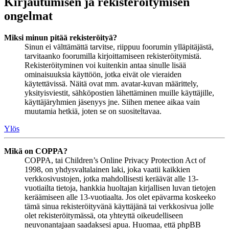
Kirjautumisen ja rekisteröitymisen
ongelmat
Miksi minun pitää rekisteröityä?
Sinun ei välttämättä tarvitse, riippuu foorumin ylläpitäjästä,
tarvitaanko foorumilla kirjoittamiseen rekisteröitymistä.
Rekisteröityminen voi kuitenkin antaa sinulle lisää
ominaisuuksia käyttöön, jotka eivät ole vieraiden
käytettävissä. Näitä ovat mm. avatar-kuvan määrittely,
yksityisviestit, sähköpostien lähettäminen muille käyttäjille,
käyttäjäryhmien jäsenyys jne. Siihen menee aikaa vain
muutamia hetkiä, joten se on suositeltavaa.
Ylös
Mikä on COPPA?
COPPA, tai Children’s Online Privacy Protection Act of
1998, on yhdysvaltalainen laki, joka vaatii kaikkien
verkkosivustojen, jotka mahdollisesti keräävät alle 13-
vuotiailta tietoja, hankkia huoltajan kirjallisen luvan tietojen
keräämiseen alle 13-vuotiaalta. Jos olet epävarma koskeeko
tämä sinua rekisteröityvänä käyttäjänä tai verkkosivua jolle
olet rekisteröitymässä, ota yhteyttä oikeudelliseen
neuvonantajaan saadaksesi apua. Huomaa, että phpBB