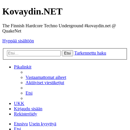
Kovaydin.NET
The Finnish Hardcore Techno Underground #kovaydin.net @
QuakeNet
Hyppää sisältöön
Tarkennettu haku
Etsi
Pikalinkit
Vastaamattomat aiheet
Aktiiviset viestiketjut
Etsi
UKK
Kirjaudu sisään
Rekisteröidy
Etusivu
Usein kysyttyä
Etsi