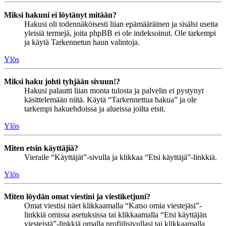
Miksi hakuni ei löytänyt mitään?
Hakusi oli todennäköisesti liian epämääräinen ja sisälsi useita
yleisiä termejä, joita phpBB ei ole indeksoinut. Ole tarkempi
ja käytä Tarkennetun haun valintoja.
Ylös
Miksi haku johti tyhjään sivuun!?
Hakusi palautti liian monta tulosta ja palvelin ei pystynyt
käsittelemään niitä. Käytä “Tarkennettua hakua” ja ole
tarkempi hakuehdoissa ja alueissa joilta etsit.
Ylös
Miten etsin käyttäjiä?
Vieraile “Käyttäjät”-sivulla ja klikkaa “Etsi käyttäjä”-linkkiä.
Ylös
Miten löydän omat viestini ja viestiketjuni?
Omat viestisi näet klikkaamalla “Katso omia viestejäsi”-
linkkiä omissa asetuksissa tai klikkaamalla “Etsi käyttäjän
viesteistä”-linkkiä omalla profiilisivullasi tai klikkaamalla