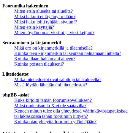
Foorumilta hakeminen
Miten etsin alueelta tai alueilta?
Miksi hakuni ei löytänyt mitään?
Miksi haku johti tyhjään sivuun!?
Miten etsin käyttäjiä?
Miten löydän omat viestini ja viestiketjuni?
Seuraaminen ja kirjanmerkit
Mikä ero on kirjanmerkillä ja tilaamisella?
Kuinka teen kirjanmerkin tai seuraan haluamaani aihetta?
Kuinka tilaan haluamani alueen?
Kuinka poistan tilaukseni?
Liitetiedostot
Mitkä liitetiedostot ovat sallittuja tällä alueella?
Mistä löydän lähettämäni liitetiedostot?
phpBB -asiat
Kuka kirjoitti tämän foorumisovelluksen?
Miksi ominaisuutta X ei ole saatavilla?
Keneen minun tulee olla yhteydessä väärinkäytöstapauksissa
tai lakiasioissa tähän foorumiin liittyen?
Kuinka otan yhteyttä foorumin ylläpitäjään?