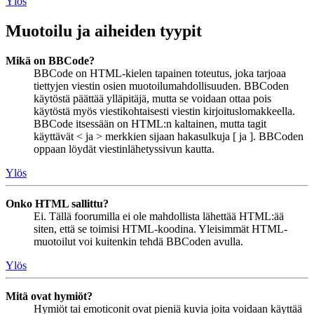
Ylös
Muotoilu ja aiheiden tyypit
Mikä on BBCode?
BBCode on HTML-kielen tapainen toteutus, joka tarjoaa
tiettyjen viestin osien muotoilumahdollisuuden. BBCoden
käytöstä päättää ylläpitäjä, mutta se voidaan ottaa pois
käytöstä myös viestikohtaisesti viestin kirjoituslomakkeella.
BBCode itsessään on HTML:n kaltainen, mutta tagit
käyttävät < ja > merkkien sijaan hakasulkuja [ ja ]. BBCoden
oppaan löydät viestinlähetyssivun kautta.
Ylös
Onko HTML sallittu?
Ei. Tällä foorumilla ei ole mahdollista lähettää HTML:ää
siten, että se toimisi HTML-koodina. Yleisimmät HTML-
muotoilut voi kuitenkin tehdä BBCoden avulla.
Ylös
Mitä ovat hymiöt?
Hymiöt tai emoticonit ovat pieniä kuvia joita voidaan käyttää