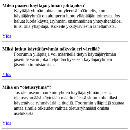
Miten pääsen käyttäjäryhmän johtajaksi?
Käyttäjäryhmän johtaja on yleensä määritelty, kun
käyttäjäryhmät on alunperin luotu ylläpitäjän toimesta. Jos
haluat luoda käyttäjäryhmän, ensimmäinen yhteyshenkilösi
tulisi olla ylläpitäjä. Kokeile yksityisviestin lähettämistä.
Ylös
Miksi jotkut käyttäjäryhmät näkyvät eri väreillä?
Foorumin ylläpitäjä voi määritellä tietyn käyttäjäryhmän
jäsenille värin joka helpottaa kyseisen käyttäjäryhmän
jäsenten tunnistamista.
Ylös
Mikä on “oletusryhmä”?
Jos olet useamman kuin yhden käyttäjäryhmän jäsen,
oletusryhmääsi käytetään määriteltäessä sinun kohdallasi
käytettävää ryhmäväriä ja titteliä. Foorumin ylläpitäjä saattaa
antaa sinulle oikeudet vaihtaa oletusryhmääsi omista
asetuksista.
Ylös