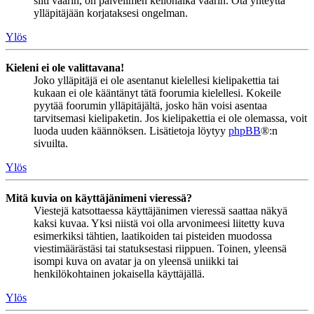
silti väärin, on palvelimen kellonaika väärin. Ota yhteyttä
ylläpitäjään korjataksesi ongelman.
Ylös
Kieleni ei ole valittavana!
Joko ylläpitäjä ei ole asentanut kielellesi kielipakettia tai
kukaan ei ole kääntänyt tätä foorumia kielellesi. Kokeile
pyytää foorumin ylläpitäjältä, josko hän voisi asentaa
tarvitsemasi kielipaketin. Jos kielipakettia ei ole olemassa, voit
luoda uuden käännöksen. Lisätietoja löytyy
phpBB
®:n
sivuilta.
Ylös
Mitä kuvia on käyttäjänimeni vieressä?
Viestejä katsottaessa käyttäjänimen vieressä saattaa näkyä
kaksi kuvaa. Yksi niistä voi olla arvonimeesi liitetty kuva
esimerkiksi tähtien, laatikoiden tai pisteiden muodossa
viestimäärästäsi tai statuksestasi riippuen. Toinen, yleensä
isompi kuva on avatar ja on yleensä uniikki tai
henkilökohtainen jokaisella käyttäjällä.
Ylös