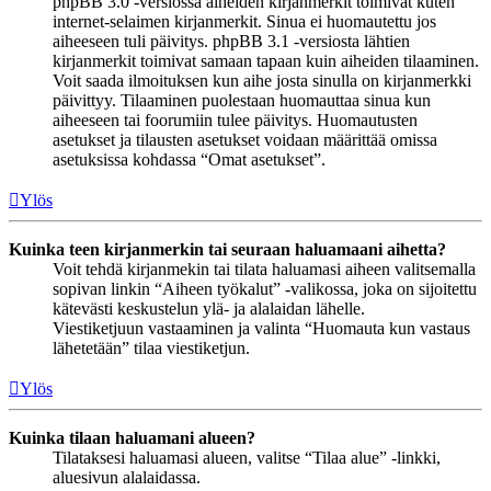
phpBB 3.0 -versiossa aiheiden kirjanmerkit toimivat kuten
internet-selaimen kirjanmerkit. Sinua ei huomautettu jos
aiheeseen tuli päivitys. phpBB 3.1 -versiosta lähtien
kirjanmerkit toimivat samaan tapaan kuin aiheiden tilaaminen.
Voit saada ilmoituksen kun aihe josta sinulla on kirjanmerkki
päivittyy. Tilaaminen puolestaan huomauttaa sinua kun
aiheeseen tai foorumiin tulee päivitys. Huomautusten
asetukset ja tilausten asetukset voidaan määrittää omissa
asetuksissa kohdassa “Omat asetukset”.
Ylös
Kuinka teen kirjanmerkin tai seuraan haluamaani aihetta?
Voit tehdä kirjanmekin tai tilata haluamasi aiheen valitsemalla
sopivan linkin “Aiheen työkalut” -valikossa, joka on sijoitettu
kätevästi keskustelun ylä- ja alalaidan lähelle.
Viestiketjuun vastaaminen ja valinta “Huomauta kun vastaus
lähetetään” tilaa viestiketjun.
Ylös
Kuinka tilaan haluamani alueen?
Tilataksesi haluamasi alueen, valitse “Tilaa alue” -linkki,
aluesivun alalaidassa.