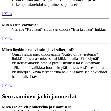
käsittelemään niitä. Käytä “Tarkennettua hakua” ja ole
tarkempi hakuehdoissa ja alueissa joilta etsit.
Ylös
Miten etsin käyttäjiä?
Vieraile “Käyttäjät”-sivulla ja klikkaa “Etsi käyttäjä”-linkkiä.
Ylös
Miten löydän omat viestini ja viestiketjuni?
Omat viestisi näet klikkaamalla “Katso omia viestejäsi”-
linkkiä omissa asetuksissa tai klikkaamalla “Etsi käyttäjän
viesteistä”-linkkiä omalla profiilisivullasi tai klikkaamalla
“Pikalinkit”-valikkoa foorumin ylälaidassa. Etsiäksesi omia
viestiketjuja, käytä tarkennettua hakua ja täytä sen hakuehdot
haluamallasi tavalla.
Ylös
Seuraaminen ja kirjanmerkit
Mikä ero on kirjanmerkillä ja tilaamisella?