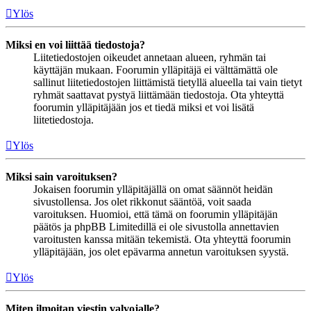
Ylös
Miksi en voi liittää tiedostoja?
Liitetiedostojen oikeudet annetaan alueen, ryhmän tai
käyttäjän mukaan. Foorumin ylläpitäjä ei välttämättä ole
sallinut liitetiedostojen liittämistä tietyllä alueella tai vain tietyt
ryhmät saattavat pystyä liittämään tiedostoja. Ota yhteyttä
foorumin ylläpitäjään jos et tiedä miksi et voi lisätä
liitetiedostoja.
Ylös
Miksi sain varoituksen?
Jokaisen foorumin ylläpitäjällä on omat säännöt heidän
sivustollensa. Jos olet rikkonut sääntöä, voit saada
varoituksen. Huomioi, että tämä on foorumin ylläpitäjän
päätös ja phpBB Limitedillä ei ole sivustolla annettavien
varoitusten kanssa mitään tekemistä. Ota yhteyttä foorumin
ylläpitäjään, jos olet epävarma annetun varoituksen syystä.
Ylös
Miten ilmoitan viestin valvojalle?