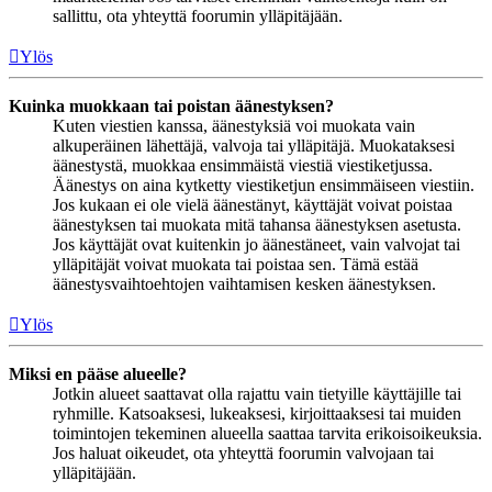
sallittu, ota yhteyttä foorumin ylläpitäjään.
Ylös
Kuinka muokkaan tai poistan äänestyksen?
Kuten viestien kanssa, äänestyksiä voi muokata vain
alkuperäinen lähettäjä, valvoja tai ylläpitäjä. Muokataksesi
äänestystä, muokkaa ensimmäistä viestiä viestiketjussa.
Äänestys on aina kytketty viestiketjun ensimmäiseen viestiin.
Jos kukaan ei ole vielä äänestänyt, käyttäjät voivat poistaa
äänestyksen tai muokata mitä tahansa äänestyksen asetusta.
Jos käyttäjät ovat kuitenkin jo äänestäneet, vain valvojat tai
ylläpitäjät voivat muokata tai poistaa sen. Tämä estää
äänestysvaihtoehtojen vaihtamisen kesken äänestyksen.
Ylös
Miksi en pääse alueelle?
Jotkin alueet saattavat olla rajattu vain tietyille käyttäjille tai
ryhmille. Katsoaksesi, lukeaksesi, kirjoittaaksesi tai muiden
toimintojen tekeminen alueella saattaa tarvita erikoisoikeuksia.
Jos haluat oikeudet, ota yhteyttä foorumin valvojaan tai
ylläpitäjään.