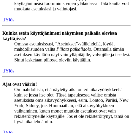
käyttäjänimeäsi foorumin sivujen ylälaidassa. Tätä kautta voit
muokata asetuksiasi ja valintojasi.
Ylös
Kuinka estän käyttäjänimeni näkymisen paikalla olevissa
käyttäjissä?
Omissa asetuksissasi, “Asetukset”-välilehdellä, löydät
mahdollisuuden valita
Piilota paikallaolo
. Ottamalla tämän
asetuksen käyttöön näyt vain ylläpitäjille, valvojille ja itsellesi.
Sinut lasketaan piilossa oleviin käyttäjiin.
Ylös
Ajat ovat väärin!
On mahdollista, että näytetty aika on eri aikavyöhykkeeltä
kuin se jossa itse olet. Tässä tapauksessa valitse omista
asetuksista oma aikavyöhykkeesi, esim. Lontoo, Pariisi, New
York, Sidney, jne. Huomaathan, että aikavyöhykkeen
vaihtaminen, kuten monet muutkin asetukset ovat vain
rekisteröityneille käyttäjille. Jos et ole rekisteröitynyt, tämä on
hyvä aika tehdä niin.
Ylös