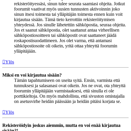
rekisteröityessäsi, sinun tulee seurata saamiasi ohjeita. Jotkut
foorumit vaativat myös uusien tunnusten aktivoinnin joko
sinun itsesi toimesta tai ylläpitäjän toimesta ennen kuin voit
kirjautua sisään. Tämä tieto kerrottiin rekisteröitymisen
yhteydessä. Jos sinulle lähetettiin sähköpostia, seuraa ohjeita.
Jos et saanut sähköpostia, olet saattanut antaa virheellisen
sähköpostiosoitteen tai sähköpostit ovat saattaneet jäädä
roskapostisuodattimeen. Jos olet varma, että antamasi
sähköpostiosoite oli oikein, yritä ottaa yhteyttä foorumin
ylläpitäjään.
Ylös
Miksi en voi kirjautua sisään?
Tämän tapahtumiseen on useita syitä. Ensin, varmista että
tunnuksesi ja salasanasi ovat oikein. Jos ne ovat, ota yhteyttä
foorumin ylläpitäjään varmistaaksesi, että sinulla ei ole
porttikieltoja. On myös mahdollista, että sivuston omistajalla
on asetusvirhe heidän päässään ja heidän pitäisi korjata se.
Ylös
Rekisteröidyin joskus aiemmin, mutta en voi enää kirjautua
sisään?!