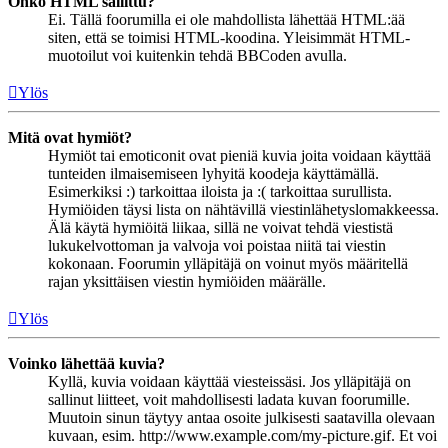
Onko HTML sallittu?
Ei. Tällä foorumilla ei ole mahdollista lähettää HTML:ää
siten, että se toimisi HTML-koodina. Yleisimmät HTML-
muotoilut voi kuitenkin tehdä BBCoden avulla.
Ylös
Mitä ovat hymiöt?
Hymiöt tai emoticonit ovat pieniä kuvia joita voidaan käyttää
tunteiden ilmaisemiseen lyhyitä koodeja käyttämällä.
Esimerkiksi :) tarkoittaa iloista ja :( tarkoittaa surullista.
Hymiöiden täysi lista on nähtävillä viestinlähetyslomakkeessa.
Älä käytä hymiöitä liikaa, sillä ne voivat tehdä viestistä
lukukelvottoman ja valvoja voi poistaa niitä tai viestin
kokonaan. Foorumin ylläpitäjä on voinut myös määritellä
rajan yksittäisen viestin hymiöiden määrälle.
Ylös
Voinko lähettää kuvia?
Kyllä, kuvia voidaan käyttää viesteissäsi. Jos ylläpitäjä on
sallinut liitteet, voit mahdollisesti ladata kuvan foorumille.
Muutoin sinun täytyy antaa osoite julkisesti saatavilla olevaan
kuvaan, esim. http://www.example.com/my-picture.gif. Et voi