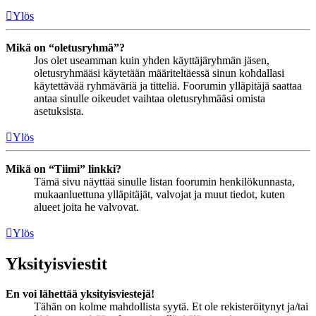
Ylös
Mikä on “oletusryhmä”?
Jos olet useamman kuin yhden käyttäjäryhmän jäsen,
oletusryhmääsi käytetään määriteltäessä sinun kohdallasi
käytettävää ryhmäväriä ja titteliä. Foorumin ylläpitäjä saattaa
antaa sinulle oikeudet vaihtaa oletusryhmääsi omista
asetuksista.
Ylös
Mikä on “Tiimi” linkki?
Tämä sivu näyttää sinulle listan foorumin henkilökunnasta,
mukaanluettuna ylläpitäjät, valvojat ja muut tiedot, kuten
alueet joita he valvovat.
Ylös
Yksityisviestit
En voi lähettää yksityisviestejä!
Tähän on kolme mahdollista syytä. Et ole rekisteröitynyt ja/tai