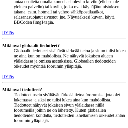
antaa osoitetta omalla koneellasi oleviin kuviin (ellei se ole
yleinen palvelin) tai kuviin, jotka ovat käyttäjätunnistuksen
takana, esim. hotmail tai yahoo sähköpostilaatikot,
salasanasuojatut sivustot, jne. Näyttääksesi kuvan, käytä
BBCoden [img]-tagia.
Ylös
Mitä ovat globaalit tiedotteet?
Globaalit tiedotteet sisältävät tärkeää tietoa ja sinun tulisi lukea
ne aina kun on mahdolista. Ne näkyvät jokaisen alueen
ylälaidassa ja omissa asetuksissa. Globaalien tiedotteiden
oikeudet myöntää foorumin ylläpitäjä.
Ylös
Mitä ovat tiedotteet?
Tiedotteet usein sisältävät tärkeää tietoa foorumista jota olet
lukemassa ja siksi ne tulisi lukea aina kun mahdollista.
Tiedotteet näkyvät jokaisen sivun ylälaidassa niillä
foorumeilla joihin ne on lähetetty. Kuten globaalien
tiedotteiden kohdalla, tiedotteiden lähettämisen oikeudet antaa
foorumin ylläpitäjä.