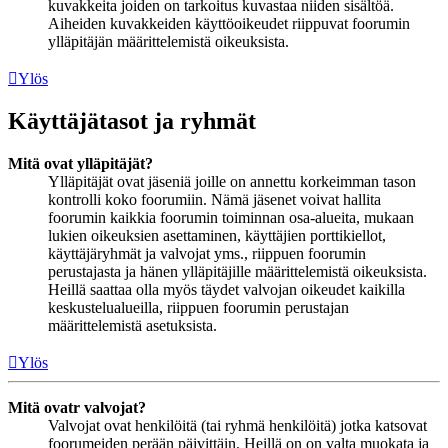
kuvakkeita joiden on tarkoitus kuvastaa niiden sisältöä.
Aiheiden kuvakkeiden käyttöoikeudet riippuvat foorumin
ylläpitäjän määrittelemistä oikeuksista.
Ylös
Käyttäjätasot ja ryhmät
Mitä ovat ylläpitäjät?
Ylläpitäjät ovat jäseniä joille on annettu korkeimman tason
kontrolli koko foorumiin. Nämä jäsenet voivat hallita
foorumin kaikkia foorumin toiminnan osa-alueita, mukaan
lukien oikeuksien asettaminen, käyttäjien porttikiellot,
käyttäjäryhmät ja valvojat yms., riippuen foorumin
perustajasta ja hänen ylläpitäjille määrittelemistä oikeuksista.
Heillä saattaa olla myös täydet valvojan oikeudet kaikilla
keskustelualueilla, riippuen foorumin perustajan
määrittelemistä asetuksista.
Ylös
Mitä ovatr valvojat?
Valvojat ovat henkilöitä (tai ryhmä henkilöitä) jotka katsovat
foorumeiden perään päivittäin. Heillä on on valta muokata ja