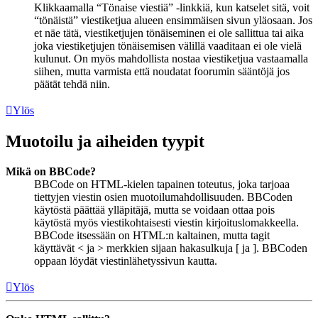
Klikkaamalla “Tönaise viestiä” -linkkiä, kun katselet sitä, voit
“tönäistä” viestiketjua alueen ensimmäisen sivun yläosaan. Jos
et näe tätä, viestiketjujen tönäiseminen ei ole sallittua tai aika
joka viestiketjujen tönäisemisen välillä vaaditaan ei ole vielä
kulunut. On myös mahdollista nostaa viestiketjua vastaamalla
siihen, mutta varmista että noudatat foorumin sääntöjä jos
päätät tehdä niin.
Ylös
Muotoilu ja aiheiden tyypit
Mikä on BBCode?
BBCode on HTML-kielen tapainen toteutus, joka tarjoaa
tiettyjen viestin osien muotoilumahdollisuuden. BBCoden
käytöstä päättää ylläpitäjä, mutta se voidaan ottaa pois
käytöstä myös viestikohtaisesti viestin kirjoituslomakkeella.
BBCode itsessään on HTML:n kaltainen, mutta tagit
käyttävät < ja > merkkien sijaan hakasulkuja [ ja ]. BBCoden
oppaan löydät viestinlähetyssivun kautta.
Ylös