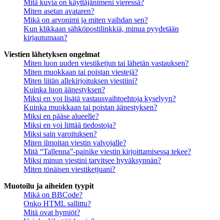
Mitä kuvia on käyttäjänimeni vieressä?
Miten asetan avataren?
Mikä on arvonimi ja miten vaihdan sen?
Kun klikkaan sähköpostilinkkiä, minua pyydetään
kirjautumaan?
Viestien lähetyksen ongelmat
Miten luon uuden viestiketjun tai lähetän vastauksen?
Miten muokkaan tai poistan viestejä?
Miten liitän allekirjoituksen viestiini?
Kuinka luon äänestyksen?
Miksi en voi lisätä vastausvaihtoehtoja kyselyyn?
Kuinka muokkaan tai poistan äänestyksen?
Miksi en pääse alueelle?
Miksi en voi liittää tiedostoja?
Miksi sain varoituksen?
Miten ilmoitan viestin valvojalle?
Mitä “Tallenna”-painike viestin kirjoittamisessa tekee?
Miksi minun viestini tarvitsee hyväksynnän?
Miten tönäisen viestiketjuani?
Muotoilu ja aiheiden tyypit
Mikä on BBCode?
Onko HTML sallittu?
Mitä ovat hymiöt?