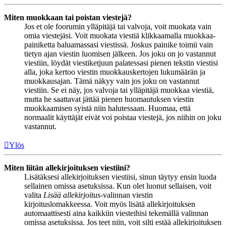
Miten muokkaan tai poistan viestejä?
Jos et ole foorumin ylläpitäjä tai valvoja, voit muokata vain
omia viestejäsi. Voit muokata viestiä klikkaamalla muokkaa-
painiketta haluamassasi viestissä. Joskus painike toimii vain
tietyn ajan viestin luomisen jälkeen. Jos joku on jo vastannut
viestiin, löydät viestiketjuun palatessasi pienen tekstin viestisi
alla, joka kertoo viestin muokkauskertojen lukumäärän ja
muokkausajan. Tämä näkyy vain jos joku on vastannut
viestiin. Se ei näy, jos valvoja tai ylläpitäjä muokkaa viestiä,
mutta he saattavat jättää pienen huomautuksen viestin
muokkaamisen syistä niin halutessaan. Huomaa, että
normaalit käyttäjät eivät voi poistaa viestejä, jos niihin on joku
vastannut.
Ylös
Miten liitän allekirjoituksen viestiini?
Lisätäksesi allekirjoituksen viestiisi, sinun täytyy ensin luoda
sellainen omissa asetuksissa. Kun olet luonut sellaisen, voit
valita
Lisää allekirjoitus
-valinnan viestin
kirjoituslomakkeessa. Voit myös lisätä allekirjoituksen
automaattisesti aina kaikkiin viesteihisi tekemällä valinnan
omissa asetuksissa. Jos teet niin, voit silti estää allekirjoituksen