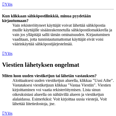
Ylös
Kun klikkaan sähköpostilinkkiä, minua pyydetään
kirjautumaan?
Vain rekisteröityneet käyttäjät voivat lähettää sähköpostia
muille käyttäjille sisäänrakennetulla sähköpostilomakkeella ja
vain jos ylläpitäjä sallii tämän ominaisuuden. Kirjautuminen
vaaditaan, jotta tunnistautumattomat käyttäjät eivät voisi
väärinkäyttää sähköpostijärjestelmää.
Ylös
Viestien lähetyksen ongelmat
Miten luon uuden viestiketjun tai lähetän vastauksen?
Aloittaaksesi uuden viestiketjun alueella, klikkaa "Uusi Aihe".
Vastataksesi viestiketjuun klikkaa "Vastaa Viestiin". Viestien
kirjoittaminen voi vaatia rekisteröitymisen. Lista sinun
oikeuksistasi alueella on nähtävillä alueen ja viestiketjun
alalaidassa. Esimerkiksi: Voit kirjoittaa uusia viestejä, Voit
lähettää liitetiedostoja, jne.
Ylös