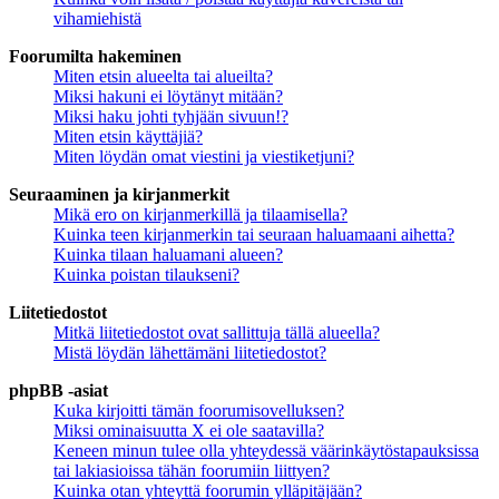
vihamiehistä
Foorumilta hakeminen
Miten etsin alueelta tai alueilta?
Miksi hakuni ei löytänyt mitään?
Miksi haku johti tyhjään sivuun!?
Miten etsin käyttäjiä?
Miten löydän omat viestini ja viestiketjuni?
Seuraaminen ja kirjanmerkit
Mikä ero on kirjanmerkillä ja tilaamisella?
Kuinka teen kirjanmerkin tai seuraan haluamaani aihetta?
Kuinka tilaan haluamani alueen?
Kuinka poistan tilaukseni?
Liitetiedostot
Mitkä liitetiedostot ovat sallittuja tällä alueella?
Mistä löydän lähettämäni liitetiedostot?
phpBB -asiat
Kuka kirjoitti tämän foorumisovelluksen?
Miksi ominaisuutta X ei ole saatavilla?
Keneen minun tulee olla yhteydessä väärinkäytöstapauksissa
tai lakiasioissa tähän foorumiin liittyen?
Kuinka otan yhteyttä foorumin ylläpitäjään?