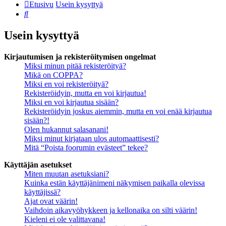
Etusivu
Usein kysyttyä
Etsi
Usein kysyttyä
Kirjautumisen ja rekisteröitymisen ongelmat
Miksi minun pitää rekisteröityä?
Mikä on COPPA?
Miksi en voi rekisteröityä?
Rekisteröidyin, mutta en voi kirjautua!
Miksi en voi kirjautua sisään?
Rekisteröidyin joskus aiemmin, mutta en voi enää kirjautua
sisään?!
Olen hukannut salasanani!
Miksi minut kirjataan ulos automaattisesti?
Mitä “Poista foorumin evästeet” tekee?
Käyttäjän asetukset
Miten muutan asetuksiani?
Kuinka estän käyttäjänimeni näkymisen paikalla olevissa
käyttäjissä?
Ajat ovat väärin!
Vaihdoin aikavyöhykkeen ja kellonaika on silti väärin!
Kieleni ei ole valittavana!