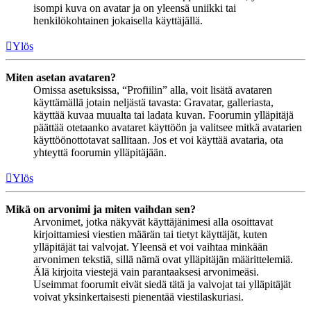
isompi kuva on avatar ja on yleensä uniikki tai
henkilökohtainen jokaisella käyttäjällä.
Ylös
Miten asetan avataren?
Omissa asetuksissa, “Profiilin” alla, voit lisätä avataren
käyttämällä jotain neljästä tavasta: Gravatar, galleriasta,
käyttää kuvaa muualta tai ladata kuvan. Foorumin ylläpitäjä
päättää otetaanko avataret käyttöön ja valitsee mitkä avatarien
käyttöönottotavat sallitaan. Jos et voi käyttää avataria, ota
yhteyttä foorumin ylläpitäjään.
Ylös
Mikä on arvonimi ja miten vaihdan sen?
Arvonimet, jotka näkyvät käyttäjänimesi alla osoittavat
kirjoittamiesi viestien määrän tai tietyt käyttäjät, kuten
ylläpitäjät tai valvojat. Yleensä et voi vaihtaa minkään
arvonimen tekstiä, sillä nämä ovat ylläpitäjän määrittelemiä.
Älä kirjoita viestejä vain parantaaksesi arvonimeäsi.
Useimmat foorumit eivät siedä tätä ja valvojat tai ylläpitäjät
voivat yksinkertaisesti pienentää viestilaskuriasi.