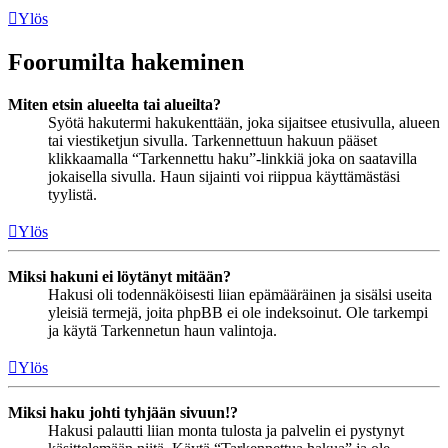
Ylös
Foorumilta hakeminen
Miten etsin alueelta tai alueilta?
Syötä hakutermi hakukenttään, joka sijaitsee etusivulla, alueen
tai viestiketjun sivulla. Tarkennettuun hakuun pääset
klikkaamalla “Tarkennettu haku”-linkkiä joka on saatavilla
jokaisella sivulla. Haun sijainti voi riippua käyttämästäsi
tyylistä.
Ylös
Miksi hakuni ei löytänyt mitään?
Hakusi oli todennäköisesti liian epämääräinen ja sisälsi useita
yleisiä termejä, joita phpBB ei ole indeksoinut. Ole tarkempi
ja käytä Tarkennetun haun valintoja.
Ylös
Miksi haku johti tyhjään sivuun!?
Hakusi palautti liian monta tulosta ja palvelin ei pystynyt