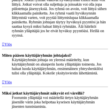
liittyä. Jotkut voivat olla suljettuja ja joissakin voi olla jopa
piilotettuja jäsenyyksiä. Jos ryhmä on avoin, voit liittyä siihen
klikkaamalla painiketta. Jos ryhmä vaatii hyväksynnän
liittymistä varten, voit pyytää liittymislupaa klikkaamalla
painiketta. Ryhmän johtajan täytyy hyväksyä pyyntösi ja hän
saattaa kysyä miksi haluat liittyä ryhmään. Älä häiriköi
ryhmän ylläpitäjiä jos he eivät hyväksy pyyntöäsi. Heillä on
syynsä.
Ylös
Miten pääsen käyttäjäryhmän johtajaksi?
Käyttäjäryhmän johtaja on yleensä määritelty, kun
käyttäjäryhmät on alunperin luotu ylläpitäjän toimesta. Jos
haluat luoda käyttäjäryhmän, ensimmäinen yhteyshenkilösi
tulisi olla ylläpitäjä. Kokeile yksityisviestin lähettämistä.
Ylös
Miksi jotkut käyttäjäryhmät näkyvät eri väreillä?
Foorumin ylläpitäjä voi määritellä tietyn käyttäjäryhmän
jäsenille värin joka helpottaa kyseisen käyttäjäryhmän
jäsenten tunnistamista.