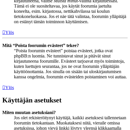
kirjautuneena, valitse
Muista minut
-valinta kirjautuessasi.
Tämä ei ole suositeltavaa, jos käytät foorumia jaetulta
koneelta, esim. kirjastossa, nettikahvilassa tai koulun
tietokoneluokassa. Jos et näe tätä valintaa, foorumin ylläpitäjä
on estänyt tämän toiminnon käyttämisen.
Ylös
Mitä “Poista foorumin evästeet” tekee?
“Poista foorumin evästeet” poistaa evästeet, jotka ovat
phpBB:n luomia. Ne tunnistavat sinut ja pitävät sinut
kirjautuneena foorumille. Evästeet tarjoavat myös toimintoja,
kuten luettujen seurantaa, jos ne ovat foorumin ylläpitäjän
käyttöönottamia. Jos sinulla on sisään tai uloskirjautumisen
kanssa ongelmia, foorumin evästeiden poistaminen voi auttaa.
Ylös
Käyttäjän asetukset
Miten muutan asetuksiani?
Jos olet rekisteröitynyt käyttäjä, kaikki asetuksesi tallennetaan
foorumin tietokantaan. Muokataksesi niitä, vieraile omissa
asetuksissa, johon vievä linkki löytyy yleensä klikkaamalla