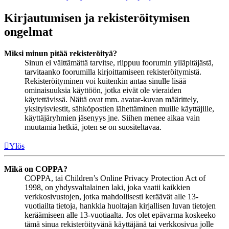
Kirjautumisen ja rekisteröitymisen
ongelmat
Miksi minun pitää rekisteröityä?
Sinun ei välttämättä tarvitse, riippuu foorumin ylläpitäjästä,
tarvitaanko foorumilla kirjoittamiseen rekisteröitymistä.
Rekisteröityminen voi kuitenkin antaa sinulle lisää
ominaisuuksia käyttöön, jotka eivät ole vieraiden
käytettävissä. Näitä ovat mm. avatar-kuvan määrittely,
yksityisviestit, sähköpostien lähettäminen muille käyttäjille,
käyttäjäryhmien jäsenyys jne. Siihen menee aikaa vain
muutamia hetkiä, joten se on suositeltavaa.
Ylös
Mikä on COPPA?
COPPA, tai Children’s Online Privacy Protection Act of
1998, on yhdysvaltalainen laki, joka vaatii kaikkien
verkkosivustojen, jotka mahdollisesti keräävät alle 13-
vuotiailta tietoja, hankkia huoltajan kirjallisen luvan tietojen
keräämiseen alle 13-vuotiaalta. Jos olet epävarma koskeeko
tämä sinua rekisteröityvänä käyttäjänä tai verkkosivua jolle