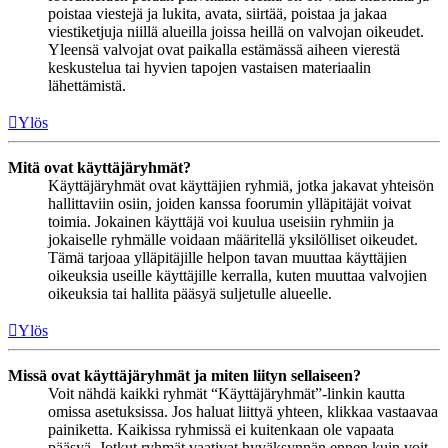
poistaa viestejä ja lukita, avata, siirtää, poistaa ja jakaa
viestiketjuja niillä alueilla joissa heillä on valvojan oikeudet.
Yleensä valvojat ovat paikalla estämässä aiheen vierestä
keskustelua tai hyvien tapojen vastaisen materiaalin
lähettämistä.
Ylös
Mitä ovat käyttäjäryhmät?
Käyttäjäryhmät ovat käyttäjien ryhmiä, jotka jakavat yhteisön
hallittaviin osiin, joiden kanssa foorumin ylläpitäjät voivat
toimia. Jokainen käyttäjä voi kuulua useisiin ryhmiin ja
jokaiselle ryhmälle voidaan määritellä yksilölliset oikeudet.
Tämä tarjoaa ylläpitäjille helpon tavan muuttaa käyttäjien
oikeuksia useille käyttäjille kerralla, kuten muuttaa valvojien
oikeuksia tai hallita pääsyä suljetulle alueelle.
Ylös
Missä ovat käyttäjäryhmät ja miten liityn sellaiseen?
Voit nähdä kaikki ryhmät “Käyttäjäryhmät”-linkin kautta
omissa asetuksissa. Jos haluat liittyä yhteen, klikkaa vastaavaa
painiketta. Kaikissa ryhmissä ei kuitenkaan ole vapaata
pääsyä. Jotkut ryhmät vaativat hyväksynnän ennen kuin voit