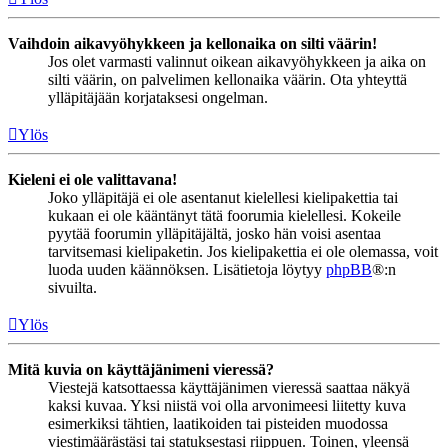
Vaihdoin aikavyöhykkeen ja kellonaika on silti väärin!
Jos olet varmasti valinnut oikean aikavyöhykkeen ja aika on
silti väärin, on palvelimen kellonaika väärin. Ota yhteyttä
ylläpitäjään korjataksesi ongelman.
Ylös
Kieleni ei ole valittavana!
Joko ylläpitäjä ei ole asentanut kielellesi kielipakettia tai
kukaan ei ole kääntänyt tätä foorumia kielellesi. Kokeile
pyytää foorumin ylläpitäjältä, josko hän voisi asentaa
tarvitsemasi kielipaketin. Jos kielipakettia ei ole olemassa, voit
luoda uuden käännöksen. Lisätietoja löytyy
phpBB
®:n
sivuilta.
Ylös
Mitä kuvia on käyttäjänimeni vieressä?
Viestejä katsottaessa käyttäjänimen vieressä saattaa näkyä
kaksi kuvaa. Yksi niistä voi olla arvonimeesi liitetty kuva
esimerkiksi tähtien, laatikoiden tai pisteiden muodossa
viestimäärästäsi tai statuksestasi riippuen. Toinen, yleensä