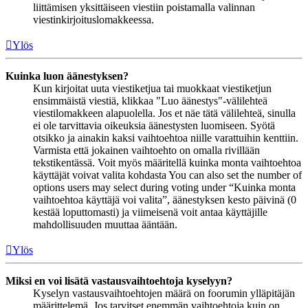
liittämisen yksittäiseen viestiin poistamalla valinnan
viestinkirjoituslomakkeessa.
Ylös
Kuinka luon äänestyksen?
Kun kirjoitat uuta viestiketjua tai muokkaat viestiketjun
ensimmäistä viestiä, klikkaa "Luo äänestys"-välilehteä
viestilomakkeen alapuolella. Jos et näe tätä välilehteä, sinulla
ei ole tarvittavia oikeuksia äänestysten luomiseen. Syötä
otsikko ja ainakin kaksi vaihtoehtoa niille varattuihin kenttiin.
Varmista että jokainen vaihtoehto on omalla rivillään
tekstikentässä. Voit myös määritellä kuinka monta vaihtoehtoa
käyttäjät voivat valita kohdasta You can also set the number of
options users may select during voting under “Kuinka monta
vaihtoehtoa käyttäjä voi valita”, äänestyksen kesto päivinä (0
kestää loputtomasti) ja viimeisenä voit antaa käyttäjille
mahdollisuuden muuttaa ääntään.
Ylös
Miksi en voi lisätä vastausvaihtoehtoja kyselyyn?
Kyselyn vastausvaihtoehtojen määrä on foorumin ylläpitäjän
määrittelemä. Jos tarvitset enemmän vaihtoehtoja kuin on