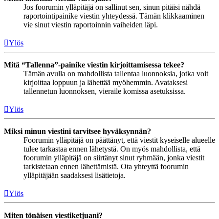
Jos foorumin ylläpitäjä on sallinut sen, sinun pitäisi nähdä
raportointipainike viestin yhteydessä. Tämän klikkaaminen
vie sinut viestin raportoinnin vaiheiden läpi.
Ylös
Mitä “Tallenna”-painike viestin kirjoittamisessa tekee?
Tämän avulla on mahdollista tallentaa luonnoksia, jotka voit
kirjoittaa loppuun ja lähettää myöhemmin. Avataksesi
tallennetun luonnoksen, vieraile komissa asetuksissa.
Ylös
Miksi minun viestini tarvitsee hyväksynnän?
Foorumin ylläpitäjä on päättänyt, että viestit kyseiselle alueelle
tulee tarkastaa ennen lähetystä. On myös mahdollista, että
foorumin ylläpitäjä on siirtänyt sinut ryhmään, jonka viestit
tarkistetaan ennen lähettämistä. Ota yhteyttä foorumin
ylläpitäjään saadaksesi lisätietoja.
Ylös
Miten tönäisen viestiketjuani?