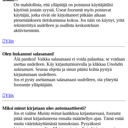
On mahdollista, että ylläpitäjä on poistanut käyttäjätilisi
käytöstä jostain syystä. Useat foorumit myös poistavat
käyttäjiä, jotka eivät ole kirjoittaneet pitkään aikaan
pienentääkseen tietokantansa kokoa. Jos näin on käynyt, yritä
rekisteröityä uudelleen ja osallistu keskusteluun
aktiivisemmin.
Ylös
Olen hukannut salasanani!
Älä panikoi! Vaikka salasanaasi ei voida palauttaa, se voidaan
asettaa uudelleen. Käy kirjautumissivulla ja klikkaa
Unohdin
salasanani
. Seuraa ohjeita ja sinun pitäisi kohta pystyä
kirjautumaan uudelleen.
Jos et pysty asettamaan salasanaasi uudelleen, ota yhteyttä
foorumin ylläpitäjään.
Ylös
Miksi minut kirjataan ulos automaattisesti?
Jos et valitse
Muista minut
-laatikkoa kirjautuessasi, foorumi
pitää sinut kirjautuneena ennalta määritellyn ajan. Tämä estää
muita väärinkäyttämästä tunnuksiasi. Pysyäksesi