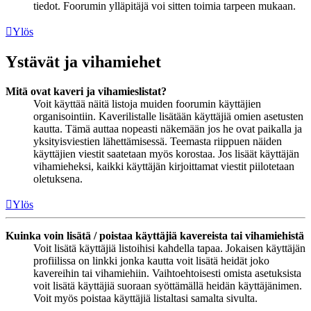
tiedot. Foorumin ylläpitäjä voi sitten toimia tarpeen mukaan.
Ylös
Ystävät ja vihamiehet
Mitä ovat kaveri ja vihamieslistat?
Voit käyttää näitä listoja muiden foorumin käyttäjien
organisointiin. Kaverilistalle lisätään käyttäjiä omien asetusten
kautta. Tämä auttaa nopeasti näkemään jos he ovat paikalla ja
yksityisviestien lähettämisessä. Teemasta riippuen näiden
käyttäjien viestit saatetaan myös korostaa. Jos lisäät käyttäjän
vihamieheksi, kaikki käyttäjän kirjoittamat viestit piilotetaan
oletuksena.
Ylös
Kuinka voin lisätä / poistaa käyttäjiä kavereista tai vihamiehistä
Voit lisätä käyttäjiä listoihisi kahdella tapaa. Jokaisen käyttäjän
profiilissa on linkki jonka kautta voit lisätä heidät joko
kavereihin tai vihamiehiin. Vaihtoehtoisesti omista asetuksista
voit lisätä käyttäjiä suoraan syöttämällä heidän käyttäjänimen.
Voit myös poistaa käyttäjiä listaltasi samalta sivulta.