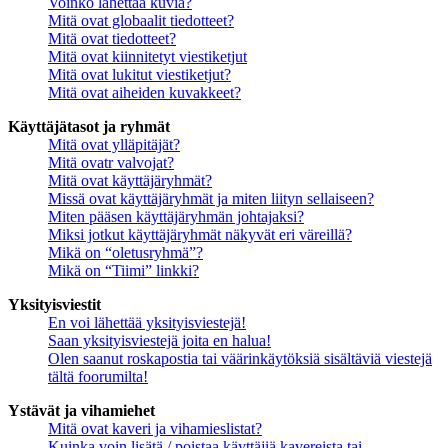
Voinko lähettää kuvia?
Mitä ovat globaalit tiedotteet?
Mitä ovat tiedotteet?
Mitä ovat kiinnitetyt viestiketjut
Mitä ovat lukitut viestiketjut?
Mitä ovat aiheiden kuvakkeet?
Käyttäjätasot ja ryhmät
Mitä ovat ylläpitäjät?
Mitä ovatr valvojat?
Mitä ovat käyttäjäryhmät?
Missä ovat käyttäjäryhmät ja miten liityn sellaiseen?
Miten pääsen käyttäjäryhmän johtajaksi?
Miksi jotkut käyttäjäryhmät näkyvät eri väreillä?
Mikä on “oletusryhmä”?
Mikä on “Tiimi” linkki?
Yksityisviestit
En voi lähettää yksityisviestejä!
Saan yksityisviestejä joita en halua!
Olen saanut roskapostia tai väärinkäytöksiä sisältäviä viestejä
tältä foorumilta!
Ystävät ja vihamiehet
Mitä ovat kaveri ja vihamieslistat?
Kuinka voin lisätä / poistaa käyttäjiä kavereista tai