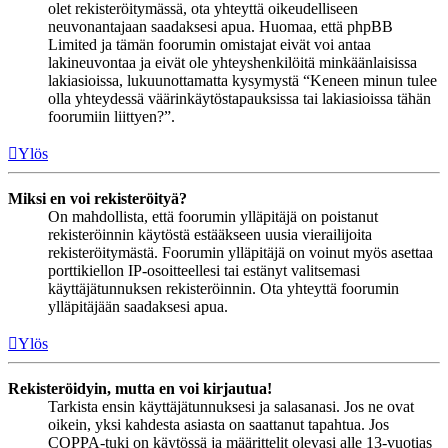
olet rekisteröitymässä, ota yhteyttä oikeudelliseen
neuvonantajaan saadaksesi apua. Huomaa, että phpBB
Limited ja tämän foorumin omistajat eivät voi antaa
lakineuvontaa ja eivät ole yhteyshenkilöitä minkäänlaisissa
lakiasioissa, lukuunottamatta kysymystä “Keneen minun tulee
olla yhteydessä väärinkäytöstapauksissa tai lakiasioissa tähän
foorumiin liittyen?”.
Ylös
Miksi en voi rekisteröityä?
On mahdollista, että foorumin ylläpitäjä on poistanut
rekisteröinnin käytöstä estääkseen uusia vierailijoita
rekisteröitymästä. Foorumin ylläpitäjä on voinut myös asettaa
porttikiellon IP-osoitteellesi tai estänyt valitsemasi
käyttäjätunnuksen rekisteröinnin. Ota yhteyttä foorumin
ylläpitäjään saadaksesi apua.
Ylös
Rekisteröidyin, mutta en voi kirjautua!
Tarkista ensin käyttäjätunnuksesi ja salasanasi. Jos ne ovat
oikein, yksi kahdesta asiasta on saattanut tapahtua. Jos
COPPA-tuki on käytössä ja määrittelit olevasi alle 13-vuotias