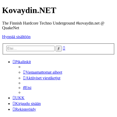
Kovaydin.NET
The Finnish Hardcore Techno Underground #kovaydin.net @
QuakeNet
Hyppää sisältöön
Tarkennettu
Etsi
haku
Pikalinkit
Vastaamattomat aiheet
Aktiiviset viestiketjut
Etsi
UKK
Kirjaudu sisään
Rekisteröidy