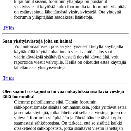
kirjautunut sisään, foorumin ylläpitäjä on poistanut
yksityisviestit käytöstä koko foorumilta tai foorumin ylläpitäjä
on estänyt sinua lähettämästä yksityisviestejä. Ota yhteyttä
foorumin ylläpitäjään saadaksesi lisätietoja.
Ylös
Saan yksityisviestejä joita en halua!
Voit automaattisesti poistaa yksityisviestit tietyltä käyttäjältä
käyttämällä käyttäjänhallinnan viestisääntöjä. Jos saat
väärinkäytöksiä sisältäviä viestejä tietyltä käyttäjältä, voit
raportoida viestit valvojille. Heillä on oikeudet estää käyttäjiä
lähettämästä yksityisviestejä.
Ylös
Olen saanut roskapostia tai väärinkäytöksiä sisältäviä viestejä
tältä foorumilta!
Olemme pahoillamme siitä. Tämän foorumin
sähköpostilomake sisältää ominaisuuksia, jotka yrittävät estää
ja seurata käyttäjiä, jotka lähettävät sellaisia viestejä, joten ota
yhteyttä foorumin ylläpitäjään ja lähetä hänelle täysi kopio
saamastasi sähköpostista. On tärkeää, että se sisältää kaikki
otsaketiedot sähköpostista, jotka sisältävät viestin lähettäjän