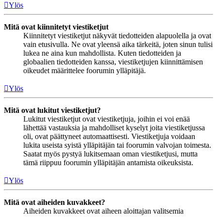
Ylös
Mitä ovat kiinnitetyt viestiketjut
Kiinnitetyt viestiketjut näkyvät tiedotteiden alapuolella ja ovat
vain etusivulla. Ne ovat yleensä aika tärkeitä, joten sinun tulisi
lukea ne aina kun mahdollista. Kuten tiedotteiden ja
globaalien tiedotteiden kanssa, viestiketjujen kiinnittämisen
oikeudet määrittelee foorumin ylläpitäjä.
Ylös
Mitä ovat lukitut viestiketjut?
Lukitut viestiketjut ovat viestiketjuja, joihin ei voi enää
lähettää vastauksia ja mahdolliset kyselyt joita viestiketjussa
oli, ovat päättyneet automaattisesti. Viestiketjuja voidaan
lukita useista syistä ylläpitäjän tai foorumin valvojan toimesta.
Saatat myös pystyä lukitsemaan oman viestiketjusi, mutta
tämä riippuu foorumin ylläpitäjän antamista oikeuksista.
Ylös
Mitä ovat aiheiden kuvakkeet?
Aiheiden kuvakkeet ovat aiheen aloittajan valitsemia