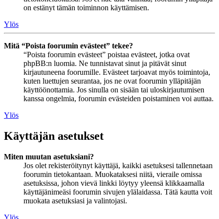
on estänyt tämän toiminnon käyttämisen.
Ylös
Mitä “Poista foorumin evästeet” tekee?
“Poista foorumin evästeet” poistaa evästeet, jotka ovat
phpBB:n luomia. Ne tunnistavat sinut ja pitävät sinut
kirjautuneena foorumille. Evästeet tarjoavat myös toimintoja,
kuten luettujen seurantaa, jos ne ovat foorumin ylläpitäjän
käyttöönottamia. Jos sinulla on sisään tai uloskirjautumisen
kanssa ongelmia, foorumin evästeiden poistaminen voi auttaa.
Ylös
Käyttäjän asetukset
Miten muutan asetuksiani?
Jos olet rekisteröitynyt käyttäjä, kaikki asetuksesi tallennetaan
foorumin tietokantaan. Muokataksesi niitä, vieraile omissa
asetuksissa, johon vievä linkki löytyy yleensä klikkaamalla
käyttäjänimeäsi foorumin sivujen ylälaidassa. Tätä kautta voit
muokata asetuksiasi ja valintojasi.
Ylös