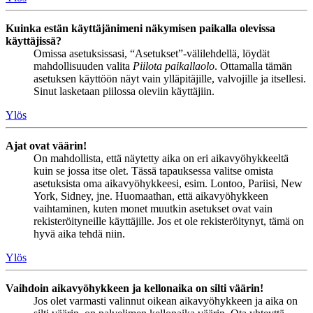
Kuinka estän käyttäjänimeni näkymisen paikalla olevissa
käyttäjissä?
Omissa asetuksissasi, “Asetukset”-välilehdellä, löydät
mahdollisuuden valita
Piilota paikallaolo
. Ottamalla tämän
asetuksen käyttöön näyt vain ylläpitäjille, valvojille ja itsellesi.
Sinut lasketaan piilossa oleviin käyttäjiin.
Ylös
Ajat ovat väärin!
On mahdollista, että näytetty aika on eri aikavyöhykkeeltä
kuin se jossa itse olet. Tässä tapauksessa valitse omista
asetuksista oma aikavyöhykkeesi, esim. Lontoo, Pariisi, New
York, Sidney, jne. Huomaathan, että aikavyöhykkeen
vaihtaminen, kuten monet muutkin asetukset ovat vain
rekisteröityneille käyttäjille. Jos et ole rekisteröitynyt, tämä on
hyvä aika tehdä niin.
Ylös
Vaihdoin aikavyöhykkeen ja kellonaika on silti väärin!
Jos olet varmasti valinnut oikean aikavyöhykkeen ja aika on