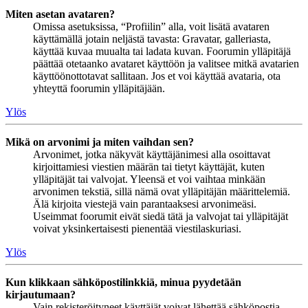
Miten asetan avataren?
Omissa asetuksissa, “Profiilin” alla, voit lisätä avataren
käyttämällä jotain neljästä tavasta: Gravatar, galleriasta,
käyttää kuvaa muualta tai ladata kuvan. Foorumin ylläpitäjä
päättää otetaanko avataret käyttöön ja valitsee mitkä avatarien
käyttöönottotavat sallitaan. Jos et voi käyttää avataria, ota
yhteyttä foorumin ylläpitäjään.
Ylös
Mikä on arvonimi ja miten vaihdan sen?
Arvonimet, jotka näkyvät käyttäjänimesi alla osoittavat
kirjoittamiesi viestien määrän tai tietyt käyttäjät, kuten
ylläpitäjät tai valvojat. Yleensä et voi vaihtaa minkään
arvonimen tekstiä, sillä nämä ovat ylläpitäjän määrittelemiä.
Älä kirjoita viestejä vain parantaaksesi arvonimeäsi.
Useimmat foorumit eivät siedä tätä ja valvojat tai ylläpitäjät
voivat yksinkertaisesti pienentää viestilaskuriasi.
Ylös
Kun klikkaan sähköpostilinkkiä, minua pyydetään
kirjautumaan?
Vain rekisteröityneet käyttäjät voivat lähettää sähköpostia