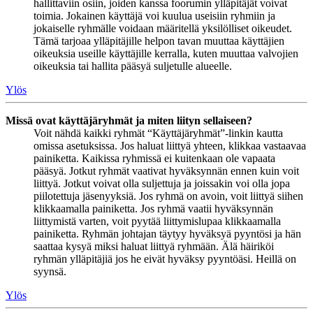
hallittaviin osiin, joiden kanssa foorumin ylläpitäjät voivat
toimia. Jokainen käyttäjä voi kuulua useisiin ryhmiin ja
jokaiselle ryhmälle voidaan määritellä yksilölliset oikeudet.
Tämä tarjoaa ylläpitäjille helpon tavan muuttaa käyttäjien
oikeuksia useille käyttäjille kerralla, kuten muuttaa valvojien
oikeuksia tai hallita pääsyä suljetulle alueelle.
Ylös
Missä ovat käyttäjäryhmät ja miten liityn sellaiseen?
Voit nähdä kaikki ryhmät “Käyttäjäryhmät”-linkin kautta
omissa asetuksissa. Jos haluat liittyä yhteen, klikkaa vastaavaa
painiketta. Kaikissa ryhmissä ei kuitenkaan ole vapaata
pääsyä. Jotkut ryhmät vaativat hyväksynnän ennen kuin voit
liittyä. Jotkut voivat olla suljettuja ja joissakin voi olla jopa
piilotettuja jäsenyyksiä. Jos ryhmä on avoin, voit liittyä siihen
klikkaamalla painiketta. Jos ryhmä vaatii hyväksynnän
liittymistä varten, voit pyytää liittymislupaa klikkaamalla
painiketta. Ryhmän johtajan täytyy hyväksyä pyyntösi ja hän
saattaa kysyä miksi haluat liittyä ryhmään. Älä häiriköi
ryhmän ylläpitäjiä jos he eivät hyväksy pyyntöäsi. Heillä on
syynsä.
Ylös