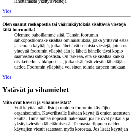
lähettämästä yksityisviestejä.
Ylös
Olen saanut roskapostia tai väärinkäytöksiä sisältäviä viestejä
tältä foorumilta!
Olemme pahoillamme siitä. Tämän foorumin
sähköpostilomake sisältää ominaisuuksia, jotka yrittävät estää
ja seurata käyttäjiä, jotka lähettävät sellaisia viestejä, joten ota
yhteyttä foorumin ylläpitäjään ja lähetä hänelle täysi kopio
saamastasi sähköpostista. On tärkeää, että se sisältää kaikki
otsaketiedot sähköpostista, jotka sisältävät viestin lähettäjän
tiedot. Foorumin ylläpitäjä voi sitten toimia tarpeen mukaan.
Ylös
Ystävät ja vihamiehet
Mitä ovat kaveri ja vihamieslistat?
Voit käyttää näitä listoja muiden foorumin käyttäjien
organisointiin. Kaverilistalle lisätään käyttäjiä omien asetusten
kautta. Tämä auttaa nopeasti näkemään jos he ovat paikalla ja
yksityisviestien lähettämisessä. Teemasta riippuen näiden
käyttäjien viestit saatetaan myös korostaa. Jos lisäät käyttäjän