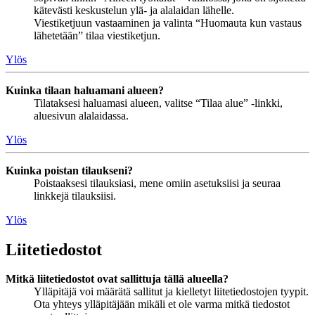
kätevästi keskustelun ylä- ja alalaidan lähelle.
Viestiketjuun vastaaminen ja valinta “Huomauta kun vastaus
lähetetään” tilaa viestiketjun.
Ylös
Kuinka tilaan haluamani alueen?
Tilataksesi haluamasi alueen, valitse “Tilaa alue” -linkki,
aluesivun alalaidassa.
Ylös
Kuinka poistan tilaukseni?
Poistaaksesi tilauksiasi, mene omiin asetuksiisi ja seuraa
linkkejä tilauksiisi.
Ylös
Liitetiedostot
Mitkä liitetiedostot ovat sallittuja tällä alueella?
Ylläpitäjä voi määrätä sallitut ja kielletyt liitetiedostojen tyypit.
Ota yhteys ylläpitäjään mikäli et ole varma mitkä tiedostot