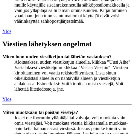
muille käyttäjille sisäänrakennetulla sähköpostilomakkeella ja
vain jos ylläpitäjä sallii tämän ominaisuuden. Kirjautuminen
vaaditaan, jotta tunnistautumattomat käyttäjät eivät voisi
väärinkäyttää sähköpostijärjestelmää.
Ylös
Viestien lähetyksen ongelmat
Miten luon uuden viestiketjun tai lähetän vastauksen?
Aloittaaksesi uuden viestiketjun alueella, klikkaa "Uusi Aihe".
Vastataksesi viestiketjuun klikkaa "Vastaa Viestiin". Viestien
kirjoittaminen voi vaatia rekisteröitymisen. Lista sinun
oikeuksistasi alueella on nähtävillä alueen ja viestiketjun
alalaidassa. Esimerkiksi: Voit kirjoittaa uusia viestejä, Voit
lähettää liitetiedostoja, jne.
Ylös
Miten muokkaan tai poistan viestejä?
Jos et ole foorumin ylläpitäjä tai valvoja, voit muokata vain
omia viestejäsi. Voit muokata viestiä klikkaamalla muokkaa-
painiketta haluamassasi viestissä. Joskus painike toimii vain
tietyn ajan viestin luomisen jälkeen. Jos joku on jo vastannut