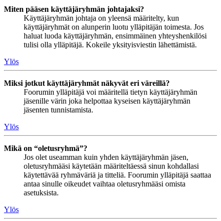
Miten pääsen käyttäjäryhmän johtajaksi?
Käyttäjäryhmän johtaja on yleensä määritelty, kun
käyttäjäryhmät on alunperin luotu ylläpitäjän toimesta. Jos
haluat luoda käyttäjäryhmän, ensimmäinen yhteyshenkilösi
tulisi olla ylläpitäjä. Kokeile yksityisviestin lähettämistä.
Ylös
Miksi jotkut käyttäjäryhmät näkyvät eri väreillä?
Foorumin ylläpitäjä voi määritellä tietyn käyttäjäryhmän
jäsenille värin joka helpottaa kyseisen käyttäjäryhmän
jäsenten tunnistamista.
Ylös
Mikä on “oletusryhmä”?
Jos olet useamman kuin yhden käyttäjäryhmän jäsen,
oletusryhmääsi käytetään määriteltäessä sinun kohdallasi
käytettävää ryhmäväriä ja titteliä. Foorumin ylläpitäjä saattaa
antaa sinulle oikeudet vaihtaa oletusryhmääsi omista
asetuksista.
Ylös