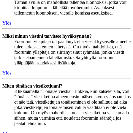
Tämän avulla on mahdollista tallentaa luonnoksia, jotka voit
kirjoittaa loppuun ja lähettää myöhemmin. Avataksesi
tallennetun luonnoksen, vieraile komissa asetuksissa.
Ylös
Miksi minun viestini tarvitsee hyväksynnän?
Foorumin ylläpitäjä on päättänyt, että viestit kyseiselle alueelle
tulee tarkastaa ennen lähetystä. On myös mahdollista, että
foorumin ylläpitäjä on siirtänyt sinut ryhmään, jonka viestit
tarkistetaan ennen lähettämistä. Ota yhteyttä foorumin
ylläpitäjään saadaksesi lisätietoja.
Ylös
Miten tönäisen viestiketjuani?
Klikkaamalla “Tönaise viestiä” -linkkiä, kun katselet sitä, voit
“tönäistä” viestiketjua alueen ensimmäisen sivun yläosaan. Jos
et näe tätä, viestiketjujen tönäiseminen ei ole sallittua tai aika
joka viestiketjujen tönäisemisen välillä vaaditaan ei ole vielä
kulunut. On myös mahdollista nostaa viestiketjua vastaamalla
siihen, mutta varmista että noudatat foorumin sääntöjä jos
päätät tehdä niin.