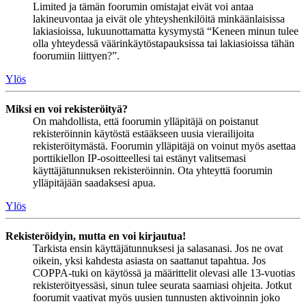
Limited ja tämän foorumin omistajat eivät voi antaa
lakineuvontaa ja eivät ole yhteyshenkilöitä minkäänlaisissa
lakiasioissa, lukuunottamatta kysymystä “Keneen minun tulee
olla yhteydessä väärinkäytöstapauksissa tai lakiasioissa tähän
foorumiin liittyen?”.
Ylös
Miksi en voi rekisteröityä?
On mahdollista, että foorumin ylläpitäjä on poistanut
rekisteröinnin käytöstä estääkseen uusia vierailijoita
rekisteröitymästä. Foorumin ylläpitäjä on voinut myös asettaa
porttikiellon IP-osoitteellesi tai estänyt valitsemasi
käyttäjätunnuksen rekisteröinnin. Ota yhteyttä foorumin
ylläpitäjään saadaksesi apua.
Ylös
Rekisteröidyin, mutta en voi kirjautua!
Tarkista ensin käyttäjätunnuksesi ja salasanasi. Jos ne ovat
oikein, yksi kahdesta asiasta on saattanut tapahtua. Jos
COPPA-tuki on käytössä ja määrittelit olevasi alle 13-vuotias
rekisteröityessäsi, sinun tulee seurata saamiasi ohjeita. Jotkut
foorumit vaativat myös uusien tunnusten aktivoinnin joko