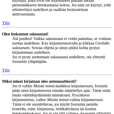
käyttäjiä, jotka eivät ole kirjoittaneet pitkään aikaan
pienentääkseen tietokantansa kokoa. Jos näin on käynyt, yritä
rekisteröityä uudelleen ja osallistu keskusteluun
aktiivisemmin.
Ylös
Olen hukannut salasanani!
Älä panikoi! Vaikka salasanaasi ei voida palauttaa, se voidaan
asettaa uudelleen. Käy kirjautumissivulla ja klikkaa
Unohdin
salasanani
. Seuraa ohjeita ja sinun pitäisi kohta pystyä
kirjautumaan uudelleen.
Jos et pysty asettamaan salasanaasi uudelleen, ota yhteyttä
foorumin ylläpitäjään.
Ylös
Miksi minut kirjataan ulos automaattisesti?
Jos et valitse
Muista minut
-laatikkoa kirjautuessasi, foorumi
pitää sinut kirjautuneena ennalta määritellyn ajan. Tämä estää
muita väärinkäyttämästä tunnuksiasi. Pysyäksesi
kirjautuneena, valitse
Muista minut
-valinta kirjautuessasi.
Tämä ei ole suositeltavaa, jos käytät foorumia jaetulta
koneelta, esim. kirjastossa, nettikahvilassa tai koulun
tietokoneluokassa. Jos et näe tätä valintaa, foorumin ylläpitäjä