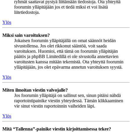
ryhmät saattavat pystyä liittämään tiedostoja. Ota yhteyttä
foorumin ylläpitäjään jos et tiedä miksi et voi lisätä
liitetiedostoja.
Ylös
Miksi sain varoituksen?
Jokaisen foorumin ylläpitäjällä on omat säännöt heidän
sivustollensa. Jos olet rikkonut sääntöä, voit saada
varoituksen. Huomioi, että tämä on foorumin ylläpitäjän
päätös ja phpBB Limitedillä ei ole sivustolla annettavien
varoitusten kanssa mitään tekemistä. Ota yhteyttä foorumin
ylläpitäjään, jos olet epävarma annetun varoituksen syystä.
Ylös
Miten ilmoitan viestin valvojalle?
Jos foorumin ylläpitäjä on sallinut sen, sinun pitäisi nähdä
raportointipainike viestin yhteydessä. Tämän klikkaaminen
vie sinut viestin raportoinnin vaiheiden läpi.
Ylös
Mitä “Tallenna”-painike viestin kirjoittamisessa tekee?