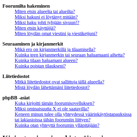
Foorumilta hakeminen
Miten etsin alueelta tai alueilta?
Miksi hakuni ei löytänyt mitään?
Miksi haku johti tyhjään sivuun!?
Miten etsin käyttäjiä?
Miten löydän omat viestini ja viestiketjuni?
Seuraaminen ja kirjanmerkit
Mikä ero on kirjanmerkillä ja tilaamisella?
Kuinka teen kirjanmerkin tai seuraan haluamaani aihetta?
Kuinka tilaan haluamani alueen?
Kuinka poistan tilaukseni?
Liitetiedostot
Mitkä liitetiedostot ovat sallittuja tällä alueella?
Mistä löydän lähettämäni liitetiedostot?
phpBB -asiat
Kuka kirjoitti tämän foorumisovelluksen?
Miksi ominaisuutta X ei ole saatavilla?
Keneen minun tulee olla yhteydessä väärinkäytöstapauksissa
tai lakiasioissa tähän foorumiin liittyen?
Kuinka otan yhteyttä foorumin ylläpitäjään?