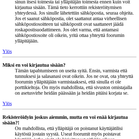
sinun itsesi toimesta tai ylläpitäjän toimesta ennen kuin voit
kirjautua sisään. Tämä tieto kerrottiin rekisteröitymisen
yhteydessä. Jos sinulle lähetettiin sähköpostia, seuraa ohjeita.
Jos et saanut sähköpostia, olet saattanut antaa virheellisen
sähköpostiosoitteen tai sähköpostit ovat saattaneet jäädä
roskapostisuodattimeen. Jos olet varma, että antamasi
sähköpostiosoite oli oikein, yritä ottaa yhteyttä foorumin
ylläpitäjään.
Ylös
Miksi en voi kirjautua sisään?
Tämän tapahtumiseen on useita syitä. Ensin, varmista että
tunnuksesi ja salasanasi ovat oikein. Jos ne ovat, ota yhteyttä
foorumin ylläpitäjään varmistaaksesi, että sinulla ei ole
porttikieltoja. On myös mahdollista, että sivuston omistajalla
on asetusvirhe heidän päässään ja heidän pitäisi korjata se.
Ylös
Rekisteröidyin joskus aiemmin, mutta en voi enää kirjautua
sisään?!
On mahdollista, että ylläpitäjä on poistanut käyttäjätilisi
käytöstä jostain syystä. Useat foorumit myös poistavat