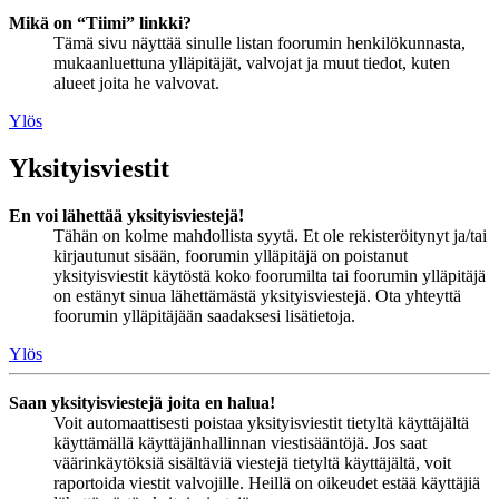
Mikä on “Tiimi” linkki?
Tämä sivu näyttää sinulle listan foorumin henkilökunnasta,
mukaanluettuna ylläpitäjät, valvojat ja muut tiedot, kuten
alueet joita he valvovat.
Ylös
Yksityisviestit
En voi lähettää yksityisviestejä!
Tähän on kolme mahdollista syytä. Et ole rekisteröitynyt ja/tai
kirjautunut sisään, foorumin ylläpitäjä on poistanut
yksityisviestit käytöstä koko foorumilta tai foorumin ylläpitäjä
on estänyt sinua lähettämästä yksityisviestejä. Ota yhteyttä
foorumin ylläpitäjään saadaksesi lisätietoja.
Ylös
Saan yksityisviestejä joita en halua!
Voit automaattisesti poistaa yksityisviestit tietyltä käyttäjältä
käyttämällä käyttäjänhallinnan viestisääntöjä. Jos saat
väärinkäytöksiä sisältäviä viestejä tietyltä käyttäjältä, voit
raportoida viestit valvojille. Heillä on oikeudet estää käyttäjiä