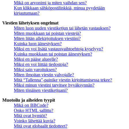
Mikä on arvonimi ja miten vaihdan sen?
Kun klikkaan sähköpostilinkkiä, minua pyydetään
kirjautumaan?
Viestien lähetyksen ongelmat
Miten luon uuden viestiketjun tai lähetän vastauksen?
Miten muokkaan tai poistan viestejä?
Miten liitän allekirjoituksen viestiini?
Kuinka luon äänestyksen?
Miksi en voi lisätä vastausvaihtoehtoja kyselyyn?
Kuinka muokkaan tai poistan äänestyksen?
Miksi en pääse alueelle?
Miksi en voi liittää tiedostoja?
Miksi sain varoituksen?
Miten ilmoitan viestin valvojalle?
Mitä “Tallenna”-painike viestin kirjoittamisessa tekee?
Miksi minun viestini tarvitsee hyväksynnän?
Miten tönäisen viestiketjuani?
Muotoilu ja aiheiden tyypit
Mikä on BBCode?
Onko HTML sallittu?
Mitä ovat hymiöt?
Voinko lähettää kuvia?
Mitä ovat globaalit tiedotteet?