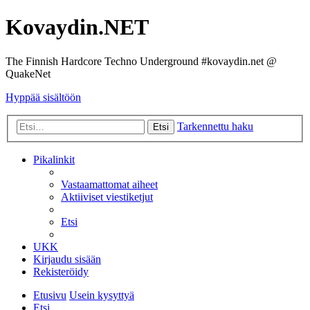
Kovaydin.NET
The Finnish Hardcore Techno Underground #kovaydin.net @
QuakeNet
Hyppää sisältöön
Tarkennettu haku
Etsi
Pikalinkit
Vastaamattomat aiheet
Aktiiviset viestiketjut
Etsi
UKK
Kirjaudu sisään
Rekisteröidy
Etusivu
Usein kysyttyä
Etsi