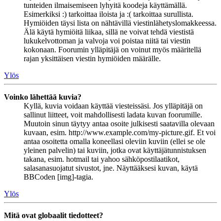
tunteiden ilmaisemiseen lyhyitä koodeja käyttämällä.
Esimerkiksi :) tarkoittaa iloista ja :( tarkoittaa surullista.
Hymiöiden täysi lista on nähtävillä viestinlähetyslomakkeessa.
Älä käytä hymiöitä liikaa, sillä ne voivat tehdä viestistä
lukukelvottoman ja valvoja voi poistaa niitä tai viestin
kokonaan. Foorumin ylläpitäjä on voinut myös määritellä
rajan yksittäisen viestin hymiöiden määrälle.
Ylös
Voinko lähettää kuvia?
Kyllä, kuvia voidaan käyttää viesteissäsi. Jos ylläpitäjä on
sallinut liitteet, voit mahdollisesti ladata kuvan foorumille.
Muutoin sinun täytyy antaa osoite julkisesti saatavilla olevaan
kuvaan, esim. http://www.example.com/my-picture.gif. Et voi
antaa osoitetta omalla koneellasi oleviin kuviin (ellei se ole
yleinen palvelin) tai kuviin, jotka ovat käyttäjätunnistuksen
takana, esim. hotmail tai yahoo sähköpostilaatikot,
salasanasuojatut sivustot, jne. Näyttääksesi kuvan, käytä
BBCoden [img]-tagia.
Ylös
Mitä ovat globaalit tiedotteet?