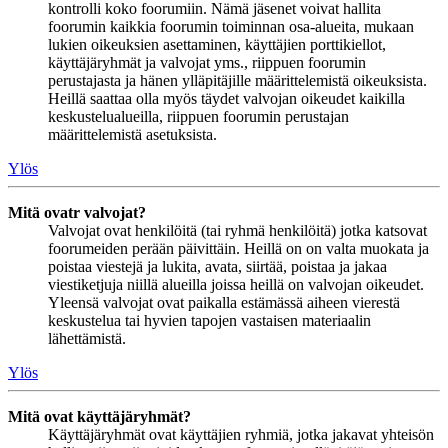
kontrolli koko foorumiin. Nämä jäsenet voivat hallita
foorumin kaikkia foorumin toiminnan osa-alueita, mukaan
lukien oikeuksien asettaminen, käyttäjien porttikiellot,
käyttäjäryhmät ja valvojat yms., riippuen foorumin
perustajasta ja hänen ylläpitäjille määrittelemistä oikeuksista.
Heillä saattaa olla myös täydet valvojan oikeudet kaikilla
keskustelualueilla, riippuen foorumin perustajan
määrittelemistä asetuksista.
Ylös
Mitä ovatr valvojat?
Valvojat ovat henkilöitä (tai ryhmä henkilöitä) jotka katsovat
foorumeiden perään päivittäin. Heillä on on valta muokata ja
poistaa viestejä ja lukita, avata, siirtää, poistaa ja jakaa
viestiketjuja niillä alueilla joissa heillä on valvojan oikeudet.
Yleensä valvojat ovat paikalla estämässä aiheen vierestä
keskustelua tai hyvien tapojen vastaisen materiaalin
lähettämistä.
Ylös
Mitä ovat käyttäjäryhmät?
Käyttäjäryhmät ovat käyttäjien ryhmiä, jotka jakavat yhteisön