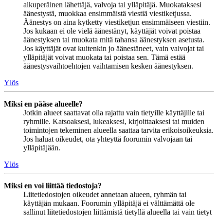
alkuperäinen lähettäjä, valvoja tai ylläpitäjä. Muokataksesi
äänestystä, muokkaa ensimmäistä viestiä viestiketjussa.
Äänestys on aina kytketty viestiketjun ensimmäiseen viestiin.
Jos kukaan ei ole vielä äänestänyt, käyttäjät voivat poistaa
äänestyksen tai muokata mitä tahansa äänestyksen asetusta.
Jos käyttäjät ovat kuitenkin jo äänestäneet, vain valvojat tai
ylläpitäjät voivat muokata tai poistaa sen. Tämä estää
äänestysvaihtoehtojen vaihtamisen kesken äänestyksen.
Ylös
Miksi en pääse alueelle?
Jotkin alueet saattavat olla rajattu vain tietyille käyttäjille tai
ryhmille. Katsoaksesi, lukeaksesi, kirjoittaaksesi tai muiden
toimintojen tekeminen alueella saattaa tarvita erikoisoikeuksia.
Jos haluat oikeudet, ota yhteyttä foorumin valvojaan tai
ylläpitäjään.
Ylös
Miksi en voi liittää tiedostoja?
Liitetiedostojen oikeudet annetaan alueen, ryhmän tai
käyttäjän mukaan. Foorumin ylläpitäjä ei välttämättä ole
sallinut liitetiedostojen liittämistä tietyllä alueella tai vain tietyt