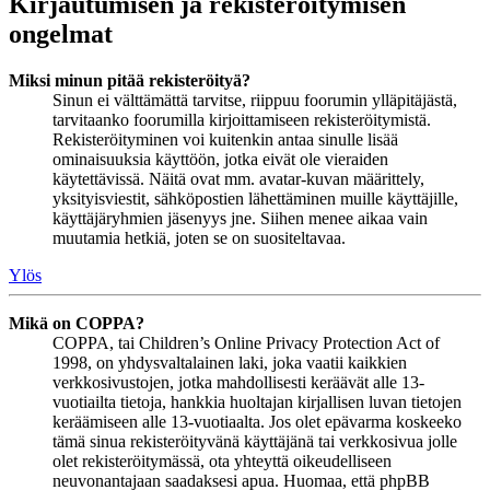
Kirjautumisen ja rekisteröitymisen
ongelmat
Miksi minun pitää rekisteröityä?
Sinun ei välttämättä tarvitse, riippuu foorumin ylläpitäjästä,
tarvitaanko foorumilla kirjoittamiseen rekisteröitymistä.
Rekisteröityminen voi kuitenkin antaa sinulle lisää
ominaisuuksia käyttöön, jotka eivät ole vieraiden
käytettävissä. Näitä ovat mm. avatar-kuvan määrittely,
yksityisviestit, sähköpostien lähettäminen muille käyttäjille,
käyttäjäryhmien jäsenyys jne. Siihen menee aikaa vain
muutamia hetkiä, joten se on suositeltavaa.
Ylös
Mikä on COPPA?
COPPA, tai Children’s Online Privacy Protection Act of
1998, on yhdysvaltalainen laki, joka vaatii kaikkien
verkkosivustojen, jotka mahdollisesti keräävät alle 13-
vuotiailta tietoja, hankkia huoltajan kirjallisen luvan tietojen
keräämiseen alle 13-vuotiaalta. Jos olet epävarma koskeeko
tämä sinua rekisteröityvänä käyttäjänä tai verkkosivua jolle
olet rekisteröitymässä, ota yhteyttä oikeudelliseen
neuvonantajaan saadaksesi apua. Huomaa, että phpBB