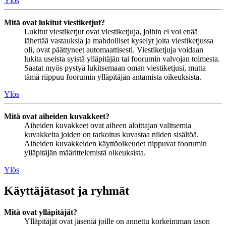
Ylös
Mitä ovat lukitut viestiketjut?
Lukitut viestiketjut ovat viestiketjuja, joihin ei voi enää
lähettää vastauksia ja mahdolliset kyselyt joita viestiketjussa
oli, ovat päättyneet automaattisesti. Viestiketjuja voidaan
lukita useista syistä ylläpitäjän tai foorumin valvojan toimesta.
Saatat myös pystyä lukitsemaan oman viestiketjusi, mutta
tämä riippuu foorumin ylläpitäjän antamista oikeuksista.
Ylös
Mitä ovat aiheiden kuvakkeet?
Aiheiden kuvakkeet ovat aiheen aloittajan valitsemia
kuvakkeita joiden on tarkoitus kuvastaa niiden sisältöä.
Aiheiden kuvakkeiden käyttöoikeudet riippuvat foorumin
ylläpitäjän määrittelemistä oikeuksista.
Ylös
Käyttäjätasot ja ryhmät
Mitä ovat ylläpitäjät?
Ylläpitäjät ovat jäseniä joille on annettu korkeimman tason