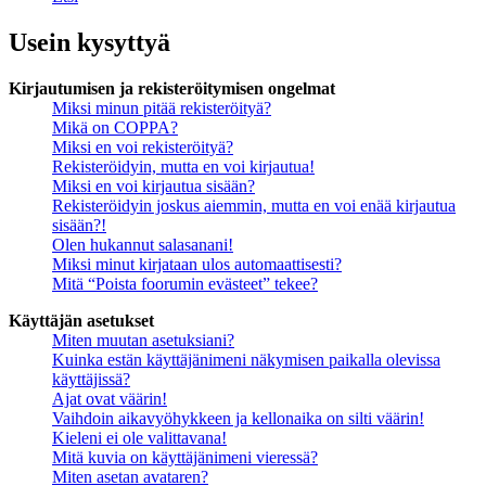
Usein kysyttyä
Kirjautumisen ja rekisteröitymisen ongelmat
Miksi minun pitää rekisteröityä?
Mikä on COPPA?
Miksi en voi rekisteröityä?
Rekisteröidyin, mutta en voi kirjautua!
Miksi en voi kirjautua sisään?
Rekisteröidyin joskus aiemmin, mutta en voi enää kirjautua
sisään?!
Olen hukannut salasanani!
Miksi minut kirjataan ulos automaattisesti?
Mitä “Poista foorumin evästeet” tekee?
Käyttäjän asetukset
Miten muutan asetuksiani?
Kuinka estän käyttäjänimeni näkymisen paikalla olevissa
käyttäjissä?
Ajat ovat väärin!
Vaihdoin aikavyöhykkeen ja kellonaika on silti väärin!
Kieleni ei ole valittavana!
Mitä kuvia on käyttäjänimeni vieressä?
Miten asetan avataren?