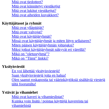
Mitä ovat tiedotteet?
Mitä ovat kiinnitetyt viestiketjut
Mitä ovat lukitut viestiketjut?
Mitä ovat aiheiden kuvakkeet?
Käyttäjätasot ja ryhmät
Mitä ovat ylläpitäjät?
Mitä ovatr valvojat?
Mitä ovat käyttäjäryhmät?
Missä ovat käyttäjäryhmät ja miten liityn sellaiseen?
Miten pääsen käyttäjäryhmän johtajaksi?
Miksi jotkut käyttäjäryhmät näkyvät eri väreillä?
Mikä on “oletusryhmä”?
Mikä on “Tiimi” linkki?
Yksityisviestit
En voi lähettää yksityisviestejä!
Saan yksityisviestejä joita en halua!
Olen saanut roskapostia tai väärinkäytöksiä sisältäviä viestejä
tältä foorumilta!
Ystävät ja vihamiehet
Mitä ovat kaveri ja vihamieslistat?
Kuinka voin lisätä / poistaa käyttäjiä kavereista tai
vihamiehistä