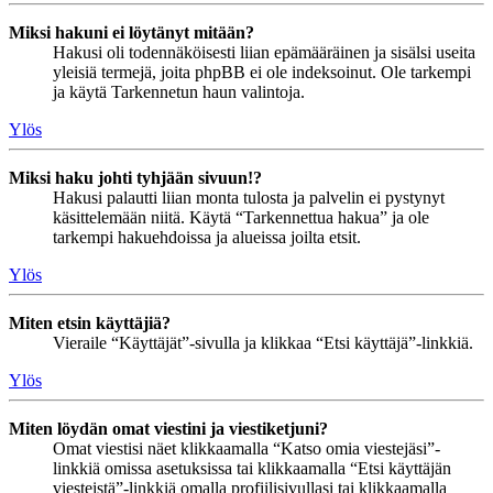
Miksi hakuni ei löytänyt mitään?
Hakusi oli todennäköisesti liian epämääräinen ja sisälsi useita
yleisiä termejä, joita phpBB ei ole indeksoinut. Ole tarkempi
ja käytä Tarkennetun haun valintoja.
Ylös
Miksi haku johti tyhjään sivuun!?
Hakusi palautti liian monta tulosta ja palvelin ei pystynyt
käsittelemään niitä. Käytä “Tarkennettua hakua” ja ole
tarkempi hakuehdoissa ja alueissa joilta etsit.
Ylös
Miten etsin käyttäjiä?
Vieraile “Käyttäjät”-sivulla ja klikkaa “Etsi käyttäjä”-linkkiä.
Ylös
Miten löydän omat viestini ja viestiketjuni?
Omat viestisi näet klikkaamalla “Katso omia viestejäsi”-
linkkiä omissa asetuksissa tai klikkaamalla “Etsi käyttäjän
viesteistä”-linkkiä omalla profiilisivullasi tai klikkaamalla