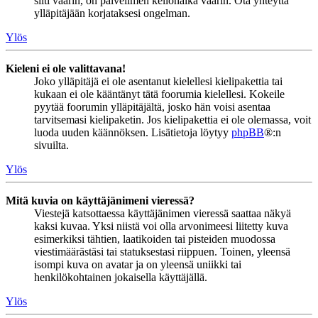
silti väärin, on palvelimen kellonaika väärin. Ota yhteyttä
ylläpitäjään korjataksesi ongelman.
Ylös
Kieleni ei ole valittavana!
Joko ylläpitäjä ei ole asentanut kielellesi kielipakettia tai
kukaan ei ole kääntänyt tätä foorumia kielellesi. Kokeile
pyytää foorumin ylläpitäjältä, josko hän voisi asentaa
tarvitsemasi kielipaketin. Jos kielipakettia ei ole olemassa, voit
luoda uuden käännöksen. Lisätietoja löytyy
phpBB
®:n
sivuilta.
Ylös
Mitä kuvia on käyttäjänimeni vieressä?
Viestejä katsottaessa käyttäjänimen vieressä saattaa näkyä
kaksi kuvaa. Yksi niistä voi olla arvonimeesi liitetty kuva
esimerkiksi tähtien, laatikoiden tai pisteiden muodossa
viestimäärästäsi tai statuksestasi riippuen. Toinen, yleensä
isompi kuva on avatar ja on yleensä uniikki tai
henkilökohtainen jokaisella käyttäjällä.
Ylös