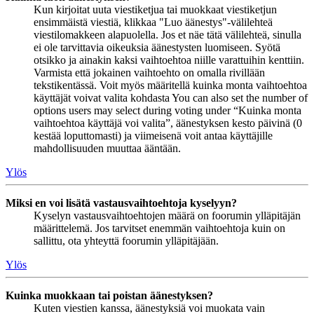
Kun kirjoitat uuta viestiketjua tai muokkaat viestiketjun
ensimmäistä viestiä, klikkaa "Luo äänestys"-välilehteä
viestilomakkeen alapuolella. Jos et näe tätä välilehteä, sinulla
ei ole tarvittavia oikeuksia äänestysten luomiseen. Syötä
otsikko ja ainakin kaksi vaihtoehtoa niille varattuihin kenttiin.
Varmista että jokainen vaihtoehto on omalla rivillään
tekstikentässä. Voit myös määritellä kuinka monta vaihtoehtoa
käyttäjät voivat valita kohdasta You can also set the number of
options users may select during voting under “Kuinka monta
vaihtoehtoa käyttäjä voi valita”, äänestyksen kesto päivinä (0
kestää loputtomasti) ja viimeisenä voit antaa käyttäjille
mahdollisuuden muuttaa ääntään.
Ylös
Miksi en voi lisätä vastausvaihtoehtoja kyselyyn?
Kyselyn vastausvaihtoehtojen määrä on foorumin ylläpitäjän
määrittelemä. Jos tarvitset enemmän vaihtoehtoja kuin on
sallittu, ota yhteyttä foorumin ylläpitäjään.
Ylös
Kuinka muokkaan tai poistan äänestyksen?
Kuten viestien kanssa, äänestyksiä voi muokata vain