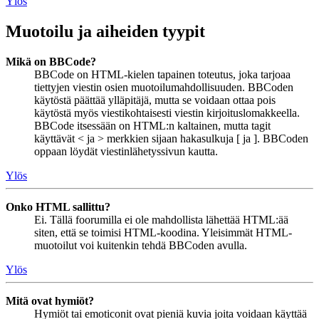
Ylös
Muotoilu ja aiheiden tyypit
Mikä on BBCode?
BBCode on HTML-kielen tapainen toteutus, joka tarjoaa
tiettyjen viestin osien muotoilumahdollisuuden. BBCoden
käytöstä päättää ylläpitäjä, mutta se voidaan ottaa pois
käytöstä myös viestikohtaisesti viestin kirjoituslomakkeella.
BBCode itsessään on HTML:n kaltainen, mutta tagit
käyttävät < ja > merkkien sijaan hakasulkuja [ ja ]. BBCoden
oppaan löydät viestinlähetyssivun kautta.
Ylös
Onko HTML sallittu?
Ei. Tällä foorumilla ei ole mahdollista lähettää HTML:ää
siten, että se toimisi HTML-koodina. Yleisimmät HTML-
muotoilut voi kuitenkin tehdä BBCoden avulla.
Ylös
Mitä ovat hymiöt?
Hymiöt tai emoticonit ovat pieniä kuvia joita voidaan käyttää