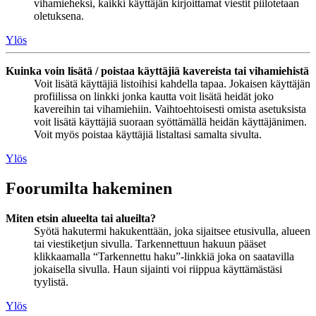
vihamieheksi, kaikki käyttäjän kirjoittamat viestit piilotetaan
oletuksena.
Ylös
Kuinka voin lisätä / poistaa käyttäjiä kavereista tai vihamiehistä
Voit lisätä käyttäjiä listoihisi kahdella tapaa. Jokaisen käyttäjän
profiilissa on linkki jonka kautta voit lisätä heidät joko
kavereihin tai vihamiehiin. Vaihtoehtoisesti omista asetuksista
voit lisätä käyttäjiä suoraan syöttämällä heidän käyttäjänimen.
Voit myös poistaa käyttäjiä listaltasi samalta sivulta.
Ylös
Foorumilta hakeminen
Miten etsin alueelta tai alueilta?
Syötä hakutermi hakukenttään, joka sijaitsee etusivulla, alueen
tai viestiketjun sivulla. Tarkennettuun hakuun pääset
klikkaamalla “Tarkennettu haku”-linkkiä joka on saatavilla
jokaisella sivulla. Haun sijainti voi riippua käyttämästäsi
tyylistä.
Ylös