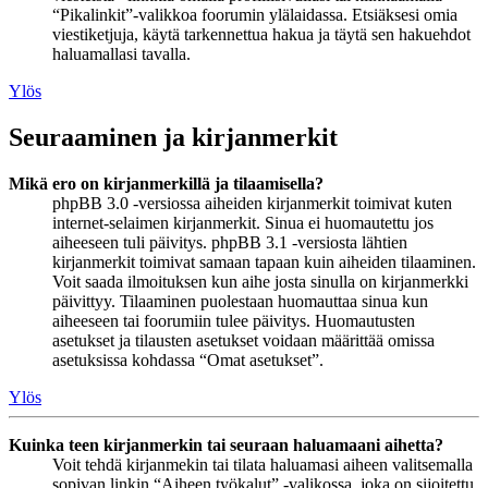
“Pikalinkit”-valikkoa foorumin ylälaidassa. Etsiäksesi omia
viestiketjuja, käytä tarkennettua hakua ja täytä sen hakuehdot
haluamallasi tavalla.
Ylös
Seuraaminen ja kirjanmerkit
Mikä ero on kirjanmerkillä ja tilaamisella?
phpBB 3.0 -versiossa aiheiden kirjanmerkit toimivat kuten
internet-selaimen kirjanmerkit. Sinua ei huomautettu jos
aiheeseen tuli päivitys. phpBB 3.1 -versiosta lähtien
kirjanmerkit toimivat samaan tapaan kuin aiheiden tilaaminen.
Voit saada ilmoituksen kun aihe josta sinulla on kirjanmerkki
päivittyy. Tilaaminen puolestaan huomauttaa sinua kun
aiheeseen tai foorumiin tulee päivitys. Huomautusten
asetukset ja tilausten asetukset voidaan määrittää omissa
asetuksissa kohdassa “Omat asetukset”.
Ylös
Kuinka teen kirjanmerkin tai seuraan haluamaani aihetta?
Voit tehdä kirjanmekin tai tilata haluamasi aiheen valitsemalla
sopivan linkin “Aiheen työkalut” -valikossa, joka on sijoitettu