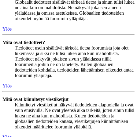
Globaalit tiedotteet sisältävät tärkeää tietoa ja sinun tulisi lukea
ne aina kun on mahdolista. Ne näkyvät jokaisen alueen
ylälaidassa ja omissa asetuksissa. Globaalien tiedotteiden
oikeudet myöntää foorumin ylläpitäjä.
Ylös
Mitä ovat tiedotteet?
Tiedotteet usein sisältävät tärkeää tietoa foorumista jota olet
lukemassa ja siksi ne tulisi lukea aina kun mahdollista.
Tiedotteet näkyvät jokaisen sivun ylälaidassa niillä
foorumeilla joihin ne on lähetetty. Kuten globaalien
tiedotteiden kohdalla, tiedotteiden lähettämisen oikeudet antaa
foorumin ylläpitäjä.
Ylös
Mitä ovat kiinnitetyt viestiketjut
Kiinnitetyt viestiketjut näkyvät tiedotteiden alapuolella ja ovat
vain etusivulla. Ne ovat yleensä aika tärkeitä, joten sinun tulisi
lukea ne aina kun mahdollista. Kuten tiedotteiden ja
globaalien tiedotteiden kanssa, viestiketjujen kiinnittämisen
oikeudet määrittelee foorumin ylläpitäjä.