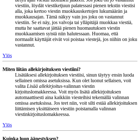
viestiin, löydät viestiketjuun palatessasi pienen tekstin viestisi
alla, joka kertoo viestin muokkauskertojen lukumäärän ja
muokkausajan. Tämä näkyy vain jos joku on vastannut
viestiin. Se ei näy, jos valvoja tai ylläpitäjä muokkaa viestiä,
mutta he saattavat jättää pienen huomautuksen viestin
muokkaamisen syistä niin halutessaan. Huomaa, että
normaalit käyttäjät eivät voi poistaa viestejä, jos niihin on joku
vastannut.
Ylös
Miten liitän allekirjoituksen viestiini?
Lisätäksesi allekirjoituksen viestiisi, sinun täytyy ensin luoda
sellainen omissa asetuksissa. Kun olet luonut sellaisen, voit
valita
Lisää allekirjoitus
-valinnan viestin
kirjoituslomakkeessa. Voit myös lisätä allekirjoituksen
automaattisesti aina kaikkiin viesteihisi tekemällä valinnan
omissa asetuksissa. Jos teet niin, voit silti estää allekirjoituksen
liittämisen yksittäiseen viestiin poistamalla valinnan
viestinkirjoituslomakkeessa.
Ylös
Kuinka luon äänestyksen?