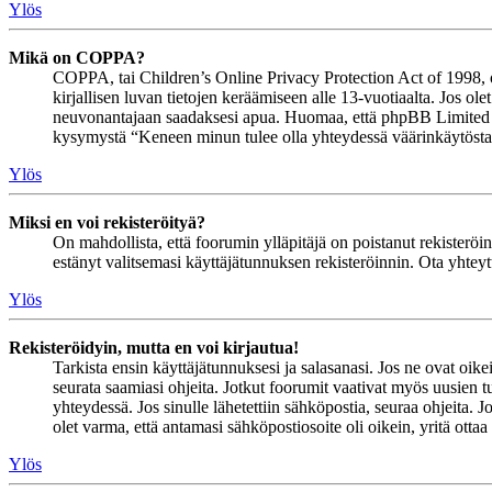
Ylös
Mikä on COPPA?
COPPA, tai Children’s Online Privacy Protection Act of 1998, on 
kirjallisen luvan tietojen keräämiseen alle 13-vuotiaalta. Jos ol
neuvonantajaan saadaksesi apua. Huomaa, että phpBB Limited ja 
kysymystä “Keneen minun tulee olla yhteydessä väärinkäytöstapau
Ylös
Miksi en voi rekisteröityä?
On mahdollista, että foorumin ylläpitäjä on poistanut rekisteröinn
estänyt valitsemasi käyttäjätunnuksen rekisteröinnin. Ota yhteyt
Ylös
Rekisteröidyin, mutta en voi kirjautua!
Tarkista ensin käyttäjätunnuksesi ja salasanasi. Jos ne ovat oike
seurata saamiasi ohjeita. Jotkut foorumit vaativat myös uusien tu
yhteydessä. Jos sinulle lähetettiin sähköpostia, seuraa ohjeita. 
olet varma, että antamasi sähköpostiosoite oli oikein, yritä ottaa
Ylös