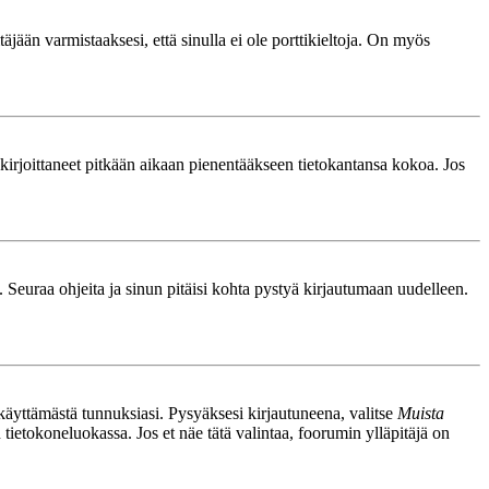
äjään varmistaaksesi, että sinulla ei ole porttikieltoja. On myös
le kirjoittaneet pitkään aikaan pienentääkseen tietokantansa kokoa. Jos
. Seuraa ohjeita ja sinun pitäisi kohta pystyä kirjautumaan uudelleen.
nkäyttämästä tunnuksiasi. Pysyäksesi kirjautuneena, valitse
Muista
n tietokoneluokassa. Jos et näe tätä valintaa, foorumin ylläpitäjä on