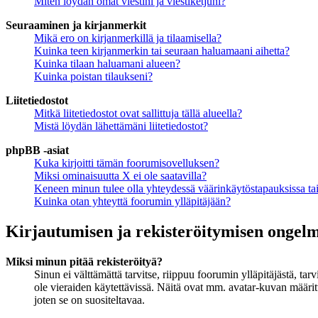
Miten löydän omat viestini ja viestiketjuni?
Seuraaminen ja kirjanmerkit
Mikä ero on kirjanmerkillä ja tilaamisella?
Kuinka teen kirjanmerkin tai seuraan haluamaani aihetta?
Kuinka tilaan haluamani alueen?
Kuinka poistan tilaukseni?
Liitetiedostot
Mitkä liitetiedostot ovat sallittuja tällä alueella?
Mistä löydän lähettämäni liitetiedostot?
phpBB -asiat
Kuka kirjoitti tämän foorumisovelluksen?
Miksi ominaisuutta X ei ole saatavilla?
Keneen minun tulee olla yhteydessä väärinkäytöstapauksissa tai 
Kuinka otan yhteyttä foorumin ylläpitäjään?
Kirjautumisen ja rekisteröitymisen ongel
Miksi minun pitää rekisteröityä?
Sinun ei välttämättä tarvitse, riippuu foorumin ylläpitäjästä, ta
ole vieraiden käytettävissä. Näitä ovat mm. avatar-kuvan määritt
joten se on suositeltavaa.