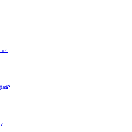
ään?!
jissä?
n?