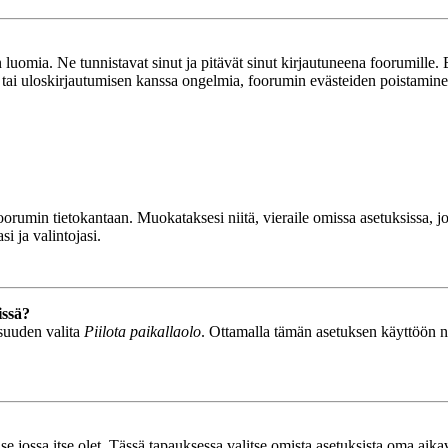
luomia. Ne tunnistavat sinut ja pitävät sinut kirjautuneena foorumille. E
n tai uloskirjautumisen kanssa ongelmia, foorumin evästeiden poistamine
n foorumin tietokantaan. Muokataksesi niitä, vieraile omissa asetuksissa,
i ja valintojasi.
issä?
isuuden valita
Piilota paikallaolo
. Ottamalla tämän asetuksen käyttöön näyt
se jossa itse olet. Tässä tapauksessa valitse omista asetuksista oma ai