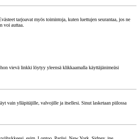
västeet tarjoavat myös toimintoja, kuten luettujen seurantaa, jos ne
n voi auttaa.
 johon vievä linkki löytyy yleensä klikkaamalla käyttäjänimeäsi
 vain ylläpitäjille, valvojille ja itsellesi. Sinut lasketaan piilossa
kavyöhykkeesi, esim. Lontoo, Pariisi, New York, Sidney, jne.