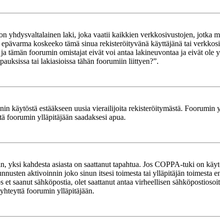
yhdysvaltalainen laki, joka vaatii kaikkien verkkosivustojen, jotka mahd
et epävarma koskeeko tämä sinua rekisteröityvänä käyttäjänä tai verkkosiv
tämän foorumin omistajat eivät voi antaa lakineuvontaa ja eivät ole yh
ksissa tai lakiasioissa tähän foorumiin liittyen?”.
in käytöstä estääkseen uusia vierailijoita rekisteröitymästä. Foorumin yl
tä foorumin ylläpitäjään saadaksesi apua.
in, yksi kahdesta asiasta on saattanut tapahtua. Jos COPPA-tuki on käytöss
nnusten aktivoinnin joko sinun itsesi toimesta tai ylläpitäjän toimesta e
Jos et saanut sähköpostia, olet saattanut antaa virheellisen sähköpostioso
 yhteyttä foorumin ylläpitäjään.