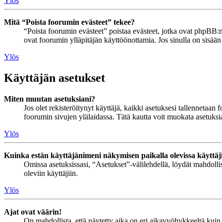
Ylös
Mitä “Poista foorumin evästeet” tekee?
“Poista foorumin evästeet” poistaa evästeet, jotka ovat phpBB:n 
ovat foorumin ylläpitäjän käyttöönottamia. Jos sinulla on sisää
Ylös
Käyttäjän asetukset
Miten muutan asetuksiani?
Jos olet rekisteröitynyt käyttäjä, kaikki asetuksesi tallennetaa
foorumin sivujen ylälaidassa. Tätä kautta voit muokata asetuksias
Ylös
Kuinka estän käyttäjänimeni näkymisen paikalla olevissa käyttäj
Omissa asetuksissasi, “Asetukset”-välilehdellä, löydät mahdoll
oleviin käyttäjiin.
Ylös
Ajat ovat väärin!
On mahdollista, että näytetty aika on eri aikavyöhykkeeltä kuin 