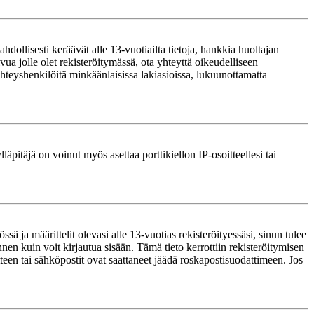
ollisesti keräävät alle 13-vuotiailta tietoja, hankkia huoltajan
ua jolle olet rekisteröitymässä, ota yhteyttä oikeudelliseen
teyshenkilöitä minkäänlaisissa lakiasioissa, lukuunottamatta
läpitäjä on voinut myös asettaa porttikiellon IP-osoitteellesi tai
ä ja määrittelit olevasi alle 13-vuotias rekisteröityessäsi, sinun tulee
nnen kuin voit kirjautua sisään. Tämä tieto kerrottiin rekisteröitymisen
itteen tai sähköpostit ovat saattaneet jäädä roskapostisuodattimeen. Jos