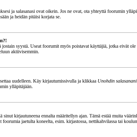
esi ja salasanasi ovat oikein. Jos ne ovat, ota yhteyttä foorumin ylläpit
ään ja heidän pitäisi korjata se.
än?!
stä jostain syystä. Useat foorumit myös poistavat käyttäjiä, jotka eivät o
teluun aktiivisemmin.
asettaa uudelleen. Käy kirjautumissivulla ja klikkaa
Unohdin salasanani
umin ylläpitäjään.
tää sinut kirjautuneena ennalta määritellyn ajan. Tämä estää muita vääri
ät foorumia jaetulta koneelta, esim. kirjastossa, nettikahvilassa tai koulu