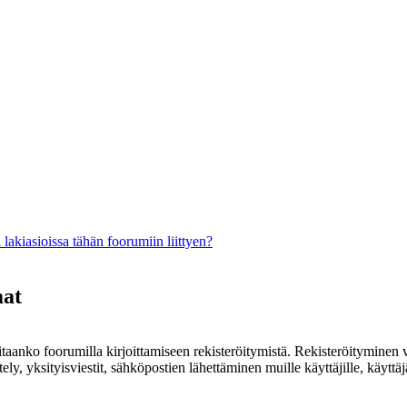
lakiasioissa tähän foorumiin liittyen?
mat
rvitaanko foorumilla kirjoittamiseen rekisteröitymistä. Rekisteröityminen 
ely, yksityisviestit, sähköpostien lähettäminen muille käyttäjille, käyt