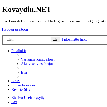
Kovaydin.NET
The Finnish Hardcore Techno Underground #kovaydin.net @ Quake
Hyppää sisältöön
Tarkennettu haku
Etsi
Pikalinkit
Vastaamattomat aiheet
Aktiiviset viestiketjut
Etsi
UKK
Kirjaudu sisään
Rekisteröidy
Etusivu
Usein kysyttyä
Etsi