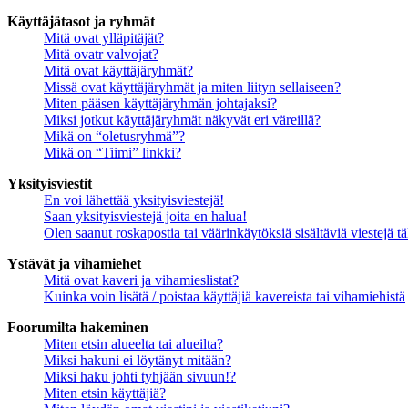
Käyttäjätasot ja ryhmät
Mitä ovat ylläpitäjät?
Mitä ovatr valvojat?
Mitä ovat käyttäjäryhmät?
Missä ovat käyttäjäryhmät ja miten liityn sellaiseen?
Miten pääsen käyttäjäryhmän johtajaksi?
Miksi jotkut käyttäjäryhmät näkyvät eri väreillä?
Mikä on “oletusryhmä”?
Mikä on “Tiimi” linkki?
Yksityisviestit
En voi lähettää yksityisviestejä!
Saan yksityisviestejä joita en halua!
Olen saanut roskapostia tai väärinkäytöksiä sisältäviä viestejä tä
Ystävät ja vihamiehet
Mitä ovat kaveri ja vihamieslistat?
Kuinka voin lisätä / poistaa käyttäjiä kavereista tai vihamiehistä
Foorumilta hakeminen
Miten etsin alueelta tai alueilta?
Miksi hakuni ei löytänyt mitään?
Miksi haku johti tyhjään sivuun!?
Miten etsin käyttäjiä?