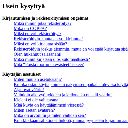
Usein kysyttyä
Kirjautumisen ja rekisteröitymisen ongelmat
Miksi minun pitää rekisteröityä?
Mikä on COPPA?
Miksi en voi rekisteröityä?
Rekisteröidyin, mutta en voi kirjautua!
Miksi en voi kirjautua sisään?
Rekisteröidyin joskus aiemmin, mutta en voi enää kirjautua sis
Olen hukannut salasanani!
Miksi minut kirjataan ulos automaattisesti?
Mitä “Poista foorumin evästeet” tekee?
Käyttäjän asetukset
Miten muutan asetuksiani?
Kuinka estän käyttäjänimeni näkymisen paikalla olevissa käyttä
Ajat ovat väärin!
Vaihdoin aikavyöhykkeen ja kellonaika on silti väärin!
Kieleni ei ole valittavana!
Mitä kuvia on käyttäjänimeni vieressä?
Miten asetan avataren?
Mikä on arvonimi ja miten vaihdan sen?
Kun klikkaan sähköpostilinkkiä, minua pyydetään kirjautumaa