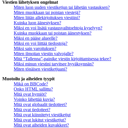
Viestien lähetyksen ongelmat
Miten luon uuden viestiketjun tai lähetän vastauksen?
Miten muokkaan tai poistan viestejä?
Miten liitän allekirjoituksen viestiini?
Kuinka luon äänestyksen?
Miksi en voi lisätä vastausvaihtoehtoja kyselyyn?
Kuinka muokkaan tai poistan äänestyksen?
Miksi en pääse alueelle?
Miksi en voi liittää tiedostoja?
Miksi sain varoituksen?
Miten ilmoitan viestin valvojalle?
Mitä “Tallenna”-painike viestin kirjoittamisessa tekee?
Miksi minun viestini tarvitsee hyväksynnän?
Miten tönäisen viestiketjuani?
Muotoilu ja aiheiden tyypit
Mikä on BBCode?
Onko HTML sallittu?
Mitä ovat hymiöt?
Voinko lähettää kuvia?
Mitä ovat globaalit tiedotteet?
Mitä ovat tiedotteet?
Mitä ovat kiinnitetyt viestiketjut
Mitä ovat lukitut viestiketjut?
Mitä ovat aiheiden kuvakkeet?