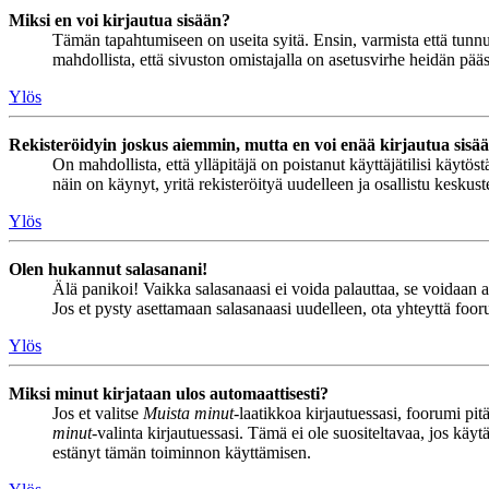
Miksi en voi kirjautua sisään?
Tämän tapahtumiseen on useita syitä. Ensin, varmista että tunnuks
mahdollista, että sivuston omistajalla on asetusvirhe heidän pääss
Ylös
Rekisteröidyin joskus aiemmin, mutta en voi enää kirjautua sisä
On mahdollista, että ylläpitäjä on poistanut käyttäjätilisi käytö
näin on käynyt, yritä rekisteröityä uudelleen ja osallistu keskus
Ylös
Olen hukannut salasanani!
Älä panikoi! Vaikka salasanaasi ei voida palauttaa, se voidaan 
Jos et pysty asettamaan salasanaasi uudelleen, ota yhteyttä foor
Ylös
Miksi minut kirjataan ulos automaattisesti?
Jos et valitse
Muista minut
-laatikkoa kirjautuessasi, foorumi pi
minut
-valinta kirjautuessasi. Tämä ei ole suositeltavaa, jos käyt
estänyt tämän toiminnon käyttämisen.