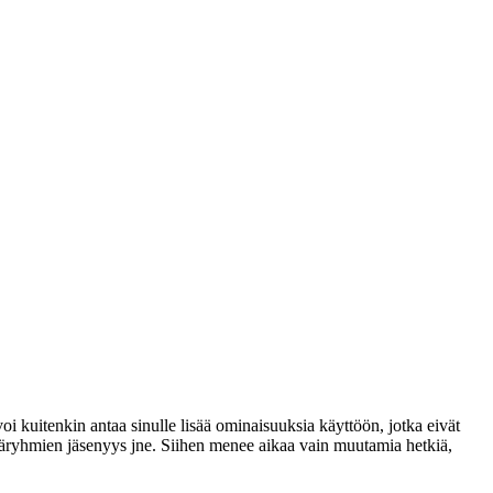
voi kuitenkin antaa sinulle lisää ominaisuuksia käyttöön, jotka eivät
täjäryhmien jäsenyys jne. Siihen menee aikaa vain muutamia hetkiä,