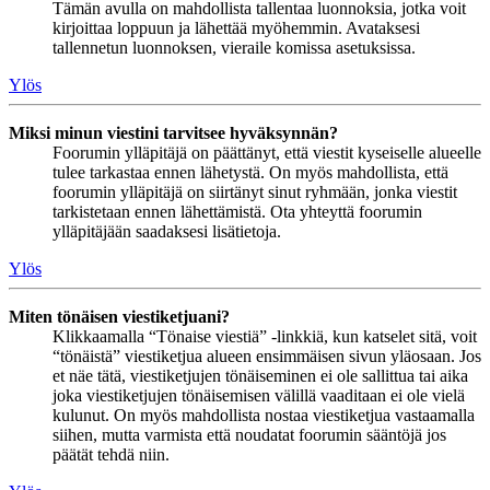
Tämän avulla on mahdollista tallentaa luonnoksia, jotka voit
kirjoittaa loppuun ja lähettää myöhemmin. Avataksesi
tallennetun luonnoksen, vieraile komissa asetuksissa.
Ylös
Miksi minun viestini tarvitsee hyväksynnän?
Foorumin ylläpitäjä on päättänyt, että viestit kyseiselle alueelle
tulee tarkastaa ennen lähetystä. On myös mahdollista, että
foorumin ylläpitäjä on siirtänyt sinut ryhmään, jonka viestit
tarkistetaan ennen lähettämistä. Ota yhteyttä foorumin
ylläpitäjään saadaksesi lisätietoja.
Ylös
Miten tönäisen viestiketjuani?
Klikkaamalla “Tönaise viestiä” -linkkiä, kun katselet sitä, voit
“tönäistä” viestiketjua alueen ensimmäisen sivun yläosaan. Jos
et näe tätä, viestiketjujen tönäiseminen ei ole sallittua tai aika
joka viestiketjujen tönäisemisen välillä vaaditaan ei ole vielä
kulunut. On myös mahdollista nostaa viestiketjua vastaamalla
siihen, mutta varmista että noudatat foorumin sääntöjä jos
päätät tehdä niin.