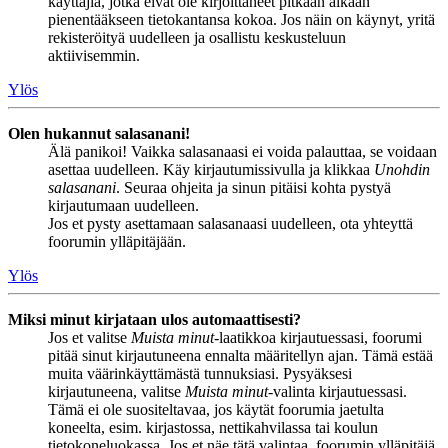
käyttäjiä, jotka eivät ole kirjoittaneet pitkään aikaan
pienentääkseen tietokantansa kokoa. Jos näin on käynyt, yritä
rekisteröityä uudelleen ja osallistu keskusteluun
aktiivisemmin.
Ylös
Olen hukannut salasanani!
Älä panikoi! Vaikka salasanaasi ei voida palauttaa, se voidaan
asettaa uudelleen. Käy kirjautumissivulla ja klikkaa
Unohdin
salasanani
. Seuraa ohjeita ja sinun pitäisi kohta pystyä
kirjautumaan uudelleen.
Jos et pysty asettamaan salasanaasi uudelleen, ota yhteyttä
foorumin ylläpitäjään.
Ylös
Miksi minut kirjataan ulos automaattisesti?
Jos et valitse
Muista minut
-laatikkoa kirjautuessasi, foorumi
pitää sinut kirjautuneena ennalta määritellyn ajan. Tämä estää
muita väärinkäyttämästä tunnuksiasi. Pysyäksesi
kirjautuneena, valitse
Muista minut
-valinta kirjautuessasi.
Tämä ei ole suositeltavaa, jos käytät foorumia jaetulta
koneelta, esim. kirjastossa, nettikahvilassa tai koulun
tietokoneluokassa. Jos et näe tätä valintaa, foorumin ylläpitäjä