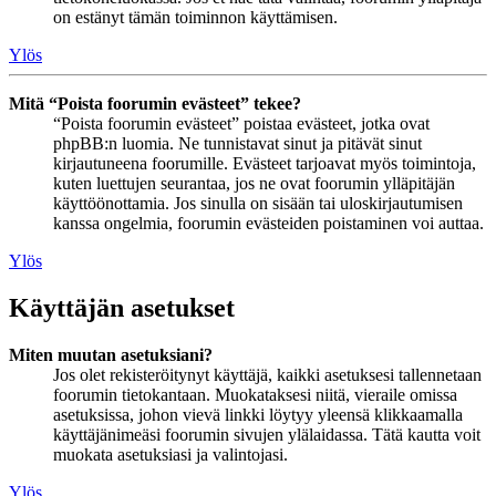
on estänyt tämän toiminnon käyttämisen.
Ylös
Mitä “Poista foorumin evästeet” tekee?
“Poista foorumin evästeet” poistaa evästeet, jotka ovat
phpBB:n luomia. Ne tunnistavat sinut ja pitävät sinut
kirjautuneena foorumille. Evästeet tarjoavat myös toimintoja,
kuten luettujen seurantaa, jos ne ovat foorumin ylläpitäjän
käyttöönottamia. Jos sinulla on sisään tai uloskirjautumisen
kanssa ongelmia, foorumin evästeiden poistaminen voi auttaa.
Ylös
Käyttäjän asetukset
Miten muutan asetuksiani?
Jos olet rekisteröitynyt käyttäjä, kaikki asetuksesi tallennetaan
foorumin tietokantaan. Muokataksesi niitä, vieraile omissa
asetuksissa, johon vievä linkki löytyy yleensä klikkaamalla
käyttäjänimeäsi foorumin sivujen ylälaidassa. Tätä kautta voit
muokata asetuksiasi ja valintojasi.
Ylös