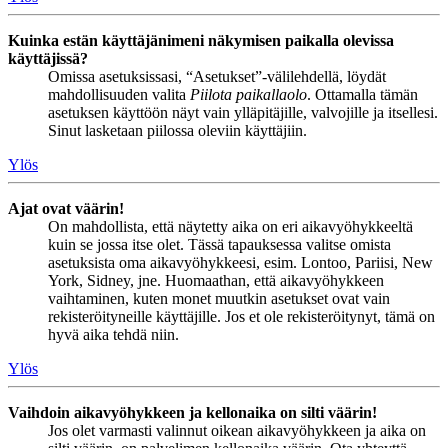
Kuinka estän käyttäjänimeni näkymisen paikalla olevissa
käyttäjissä?
Omissa asetuksissasi, “Asetukset”-välilehdellä, löydät
mahdollisuuden valita
Piilota paikallaolo
. Ottamalla tämän
asetuksen käyttöön näyt vain ylläpitäjille, valvojille ja itsellesi.
Sinut lasketaan piilossa oleviin käyttäjiin.
Ylös
Ajat ovat väärin!
On mahdollista, että näytetty aika on eri aikavyöhykkeeltä
kuin se jossa itse olet. Tässä tapauksessa valitse omista
asetuksista oma aikavyöhykkeesi, esim. Lontoo, Pariisi, New
York, Sidney, jne. Huomaathan, että aikavyöhykkeen
vaihtaminen, kuten monet muutkin asetukset ovat vain
rekisteröityneille käyttäjille. Jos et ole rekisteröitynyt, tämä on
hyvä aika tehdä niin.
Ylös
Vaihdoin aikavyöhykkeen ja kellonaika on silti väärin!
Jos olet varmasti valinnut oikean aikavyöhykkeen ja aika on