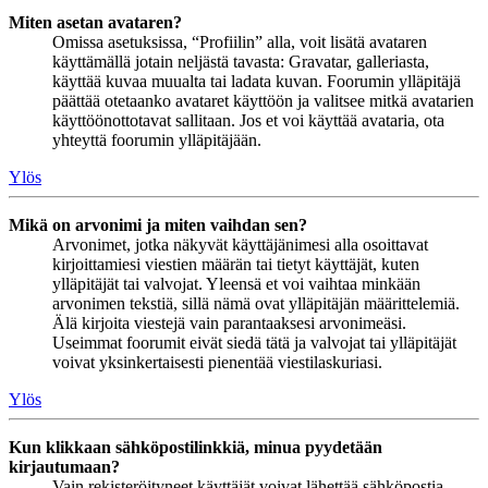
Miten asetan avataren?
Omissa asetuksissa, “Profiilin” alla, voit lisätä avataren
käyttämällä jotain neljästä tavasta: Gravatar, galleriasta,
käyttää kuvaa muualta tai ladata kuvan. Foorumin ylläpitäjä
päättää otetaanko avataret käyttöön ja valitsee mitkä avatarien
käyttöönottotavat sallitaan. Jos et voi käyttää avataria, ota
yhteyttä foorumin ylläpitäjään.
Ylös
Mikä on arvonimi ja miten vaihdan sen?
Arvonimet, jotka näkyvät käyttäjänimesi alla osoittavat
kirjoittamiesi viestien määrän tai tietyt käyttäjät, kuten
ylläpitäjät tai valvojat. Yleensä et voi vaihtaa minkään
arvonimen tekstiä, sillä nämä ovat ylläpitäjän määrittelemiä.
Älä kirjoita viestejä vain parantaaksesi arvonimeäsi.
Useimmat foorumit eivät siedä tätä ja valvojat tai ylläpitäjät
voivat yksinkertaisesti pienentää viestilaskuriasi.
Ylös
Kun klikkaan sähköpostilinkkiä, minua pyydetään
kirjautumaan?
Vain rekisteröityneet käyttäjät voivat lähettää sähköpostia