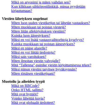
Mikä on arvonimi ja miten vaihdan sen?
Kun klikkaan sähköpostilinkkiä, minua pyydetään
kirjautumaan?
Viestien lähetyksen ongelmat
Miten luon uuden viestiketjun tai lähetän vastauksen?
Miten muokkaan tai poistan viestejä?
Miten liitän allekirjoituksen viestiini?
Kuinka luon äänestyksen?
Miksi en voi lisätä vastausvaihtoehtoja kyselyyn?
Kuinka muokkaan tai poistan äänestyksen?
Miksi en pääse alueelle?
Miksi en voi liittää tiedostoja?
Miksi sain varoituksen?
Miten ilmoitan viestin valvojalle?
Mitä “Tallenna”-painike viestin kirjoittamisessa tekee?
Miksi minun viestini tarvitsee hyväksynnän?
Miten tönäisen viestiketjuani?
Muotoilu ja aiheiden tyypit
Mikä on BBCode?
Onko HTML sallittu?
Mitä ovat hymiöt?
Voinko lähettää kuvia?
Mitä ovat globaalit tiedotteet?