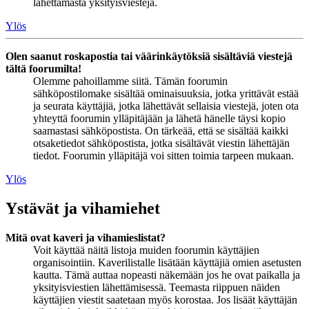
lähettämästä yksityisviestejä.
Ylös
Olen saanut roskapostia tai väärinkäytöksiä sisältäviä viestejä
tältä foorumilta!
Olemme pahoillamme siitä. Tämän foorumin
sähköpostilomake sisältää ominaisuuksia, jotka yrittävät estää
ja seurata käyttäjiä, jotka lähettävät sellaisia viestejä, joten ota
yhteyttä foorumin ylläpitäjään ja lähetä hänelle täysi kopio
saamastasi sähköpostista. On tärkeää, että se sisältää kaikki
otsaketiedot sähköpostista, jotka sisältävät viestin lähettäjän
tiedot. Foorumin ylläpitäjä voi sitten toimia tarpeen mukaan.
Ylös
Ystävät ja vihamiehet
Mitä ovat kaveri ja vihamieslistat?
Voit käyttää näitä listoja muiden foorumin käyttäjien
organisointiin. Kaverilistalle lisätään käyttäjiä omien asetusten
kautta. Tämä auttaa nopeasti näkemään jos he ovat paikalla ja
yksityisviestien lähettämisessä. Teemasta riippuen näiden
käyttäjien viestit saatetaan myös korostaa. Jos lisäät käyttäjän