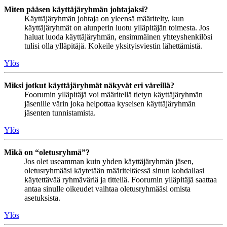
Miten pääsen käyttäjäryhmän johtajaksi?
Käyttäjäryhmän johtaja on yleensä määritelty, kun
käyttäjäryhmät on alunperin luotu ylläpitäjän toimesta. Jos
haluat luoda käyttäjäryhmän, ensimmäinen yhteyshenkilösi
tulisi olla ylläpitäjä. Kokeile yksityisviestin lähettämistä.
Ylös
Miksi jotkut käyttäjäryhmät näkyvät eri väreillä?
Foorumin ylläpitäjä voi määritellä tietyn käyttäjäryhmän
jäsenille värin joka helpottaa kyseisen käyttäjäryhmän
jäsenten tunnistamista.
Ylös
Mikä on “oletusryhmä”?
Jos olet useamman kuin yhden käyttäjäryhmän jäsen,
oletusryhmääsi käytetään määriteltäessä sinun kohdallasi
käytettävää ryhmäväriä ja titteliä. Foorumin ylläpitäjä saattaa
antaa sinulle oikeudet vaihtaa oletusryhmääsi omista
asetuksista.
Ylös