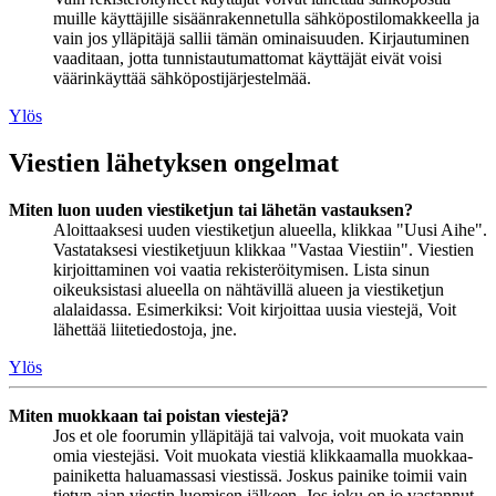
muille käyttäjille sisäänrakennetulla sähköpostilomakkeella ja
vain jos ylläpitäjä sallii tämän ominaisuuden. Kirjautuminen
vaaditaan, jotta tunnistautumattomat käyttäjät eivät voisi
väärinkäyttää sähköpostijärjestelmää.
Ylös
Viestien lähetyksen ongelmat
Miten luon uuden viestiketjun tai lähetän vastauksen?
Aloittaaksesi uuden viestiketjun alueella, klikkaa "Uusi Aihe".
Vastataksesi viestiketjuun klikkaa "Vastaa Viestiin". Viestien
kirjoittaminen voi vaatia rekisteröitymisen. Lista sinun
oikeuksistasi alueella on nähtävillä alueen ja viestiketjun
alalaidassa. Esimerkiksi: Voit kirjoittaa uusia viestejä, Voit
lähettää liitetiedostoja, jne.
Ylös
Miten muokkaan tai poistan viestejä?
Jos et ole foorumin ylläpitäjä tai valvoja, voit muokata vain
omia viestejäsi. Voit muokata viestiä klikkaamalla muokkaa-
painiketta haluamassasi viestissä. Joskus painike toimii vain
tietyn ajan viestin luomisen jälkeen. Jos joku on jo vastannut