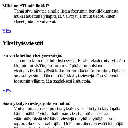
Mikä on “Tiimi” linkki?
Tämä sivu näyttää sinulle listan foorumin henkilökunnasta,
mukaanluettuna ylläpitäjät, valvojat ja muut tiedot, kuten
alueet joita he valvovat.
Ylös
Yksityisviestit
En voi lähettää yksityisviestejä!
Tähän on kolme mahdollista syytä. Et ole rekisteröitynyt ja/tai
kirjautunut sisään, foorumin ylläpitäjä on poistanut
yksityisviestit käytöstä koko foorumilta tai foorumin ylläpitäjä
on estänyt sinua lähettämästä yksityisviestejä. Ota yhteyttä
foorumin ylläpitäjään saadaksesi lisätietoja.
Ylös
Saan yksityisviestejä joita en halua!
Voit automaattisesti poistaa yksityisviestit tietyltä käyttäjältä
käyttämällä käyttäjänhallinnan viestisääntöjä. Jos saat
väärinkäytöksiä sisältäviä viestejä tietyltä käyttäjältä, voit
raportoida viestit valvojille. Heillä on oikeudet estää käyttäjiä