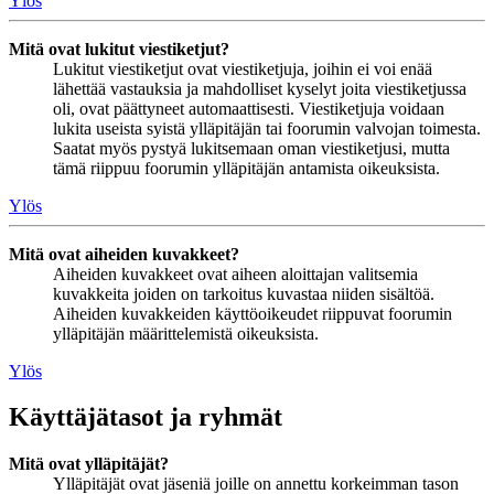
Ylös
Mitä ovat lukitut viestiketjut?
Lukitut viestiketjut ovat viestiketjuja, joihin ei voi enää
lähettää vastauksia ja mahdolliset kyselyt joita viestiketjussa
oli, ovat päättyneet automaattisesti. Viestiketjuja voidaan
lukita useista syistä ylläpitäjän tai foorumin valvojan toimesta.
Saatat myös pystyä lukitsemaan oman viestiketjusi, mutta
tämä riippuu foorumin ylläpitäjän antamista oikeuksista.
Ylös
Mitä ovat aiheiden kuvakkeet?
Aiheiden kuvakkeet ovat aiheen aloittajan valitsemia
kuvakkeita joiden on tarkoitus kuvastaa niiden sisältöä.
Aiheiden kuvakkeiden käyttöoikeudet riippuvat foorumin
ylläpitäjän määrittelemistä oikeuksista.
Ylös
Käyttäjätasot ja ryhmät
Mitä ovat ylläpitäjät?
Ylläpitäjät ovat jäseniä joille on annettu korkeimman tason