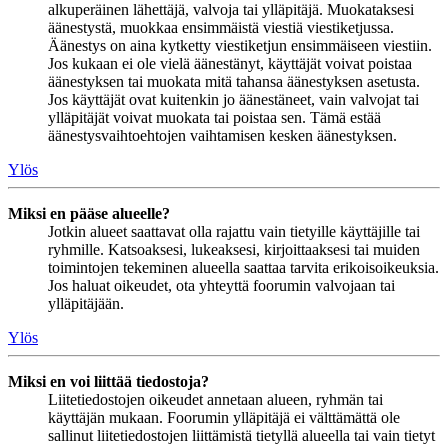
alkuperäinen lähettäjä, valvoja tai ylläpitäjä. Muokataksesi
äänestystä, muokkaa ensimmäistä viestiä viestiketjussa.
Äänestys on aina kytketty viestiketjun ensimmäiseen viestiin.
Jos kukaan ei ole vielä äänestänyt, käyttäjät voivat poistaa
äänestyksen tai muokata mitä tahansa äänestyksen asetusta.
Jos käyttäjät ovat kuitenkin jo äänestäneet, vain valvojat tai
ylläpitäjät voivat muokata tai poistaa sen. Tämä estää
äänestysvaihtoehtojen vaihtamisen kesken äänestyksen.
Ylös
Miksi en pääse alueelle?
Jotkin alueet saattavat olla rajattu vain tietyille käyttäjille tai
ryhmille. Katsoaksesi, lukeaksesi, kirjoittaaksesi tai muiden
toimintojen tekeminen alueella saattaa tarvita erikoisoikeuksia.
Jos haluat oikeudet, ota yhteyttä foorumin valvojaan tai
ylläpitäjään.
Ylös
Miksi en voi liittää tiedostoja?
Liitetiedostojen oikeudet annetaan alueen, ryhmän tai
käyttäjän mukaan. Foorumin ylläpitäjä ei välttämättä ole
sallinut liitetiedostojen liittämistä tietyllä alueella tai vain tietyt