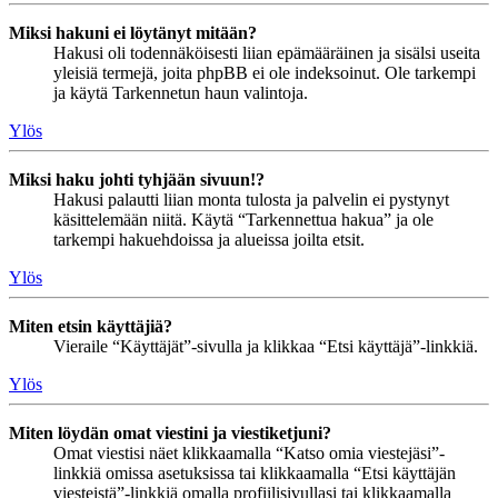
Miksi hakuni ei löytänyt mitään?
Hakusi oli todennäköisesti liian epämääräinen ja sisälsi useita
yleisiä termejä, joita phpBB ei ole indeksoinut. Ole tarkempi
ja käytä Tarkennetun haun valintoja.
Ylös
Miksi haku johti tyhjään sivuun!?
Hakusi palautti liian monta tulosta ja palvelin ei pystynyt
käsittelemään niitä. Käytä “Tarkennettua hakua” ja ole
tarkempi hakuehdoissa ja alueissa joilta etsit.
Ylös
Miten etsin käyttäjiä?
Vieraile “Käyttäjät”-sivulla ja klikkaa “Etsi käyttäjä”-linkkiä.
Ylös
Miten löydän omat viestini ja viestiketjuni?
Omat viestisi näet klikkaamalla “Katso omia viestejäsi”-
linkkiä omissa asetuksissa tai klikkaamalla “Etsi käyttäjän
viesteistä”-linkkiä omalla profiilisivullasi tai klikkaamalla