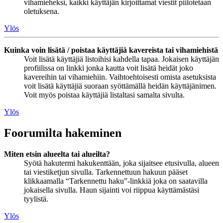
vihamieheksi, kaikki käyttäjän kirjoittamat viestit piilotetaan
oletuksena.
Ylös
Kuinka voin lisätä / poistaa käyttäjiä kavereista tai vihamiehistä
Voit lisätä käyttäjiä listoihisi kahdella tapaa. Jokaisen käyttäjän
profiilissa on linkki jonka kautta voit lisätä heidät joko
kavereihin tai vihamiehiin. Vaihtoehtoisesti omista asetuksista
voit lisätä käyttäjiä suoraan syöttämällä heidän käyttäjänimen.
Voit myös poistaa käyttäjiä listaltasi samalta sivulta.
Ylös
Foorumilta hakeminen
Miten etsin alueelta tai alueilta?
Syötä hakutermi hakukenttään, joka sijaitsee etusivulla, alueen
tai viestiketjun sivulla. Tarkennettuun hakuun pääset
klikkaamalla “Tarkennettu haku”-linkkiä joka on saatavilla
jokaisella sivulla. Haun sijainti voi riippua käyttämästäsi
tyylistä.
Ylös