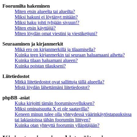
Foorumilta hakeminen
Miten etsin alueelta tai alueilta?
Miksi hakuni ei löytänyt mitään?
Miksi haku johti tyhjään sivuun!?
Miten etsin käyttäjiä?
Miten löydän omat viestini ja viestiketjuni?
Seuraaminen ja kirjanmerkit
Mikä ero on kirjanmerkillä ja tilaamisella?
Kuinka teen kirjanmerkin tai seuraan haluamaani aihetta?
Kuinka tilaan haluamani alueen?
Kuinka poistan tilaukseni?
Liitetiedostot
Mitkä liitetiedostot ovat sallittuja tällä alueella?
Mistä löydän lähettämäni liitetiedostot?
phpBB -asiat
Kuka kirjoitti tämän foorumisovelluksen?
Miksi ominaisuutta X ei ole saatavilla?
Keneen minun tulee olla yhteydessä väärinkäytöstapauksissa
tai lakiasioissa tähän foorumiin liittyen?
Kuinka otan yhteyttä foorumin ylläpitäjään?