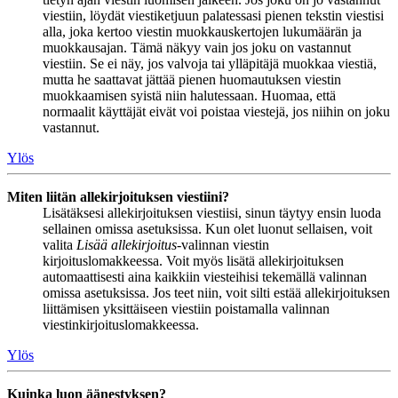
viestiin, löydät viestiketjuun palatessasi pienen tekstin viestisi
alla, joka kertoo viestin muokkauskertojen lukumäärän ja
muokkausajan. Tämä näkyy vain jos joku on vastannut
viestiin. Se ei näy, jos valvoja tai ylläpitäjä muokkaa viestiä,
mutta he saattavat jättää pienen huomautuksen viestin
muokkaamisen syistä niin halutessaan. Huomaa, että
normaalit käyttäjät eivät voi poistaa viestejä, jos niihin on joku
vastannut.
Ylös
Miten liitän allekirjoituksen viestiini?
Lisätäksesi allekirjoituksen viestiisi, sinun täytyy ensin luoda
sellainen omissa asetuksissa. Kun olet luonut sellaisen, voit
valita
Lisää allekirjoitus
-valinnan viestin
kirjoituslomakkeessa. Voit myös lisätä allekirjoituksen
automaattisesti aina kaikkiin viesteihisi tekemällä valinnan
omissa asetuksissa. Jos teet niin, voit silti estää allekirjoituksen
liittämisen yksittäiseen viestiin poistamalla valinnan
viestinkirjoituslomakkeessa.
Ylös
Kuinka luon äänestyksen?