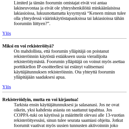
Limited ja tämän foorumin omistajat eivät voi antaa
lakineuvontaa ja eivät ole yhteyshenkilöitä minkäänlaisissa
lakiasioissa, lukuunottamatta kysymystä “Keneen minun tulee
olla yhteydessä väärinkäytöstapauksissa tai lakiasioissa tähän
foorumiin liittyen?”.
Ylös
Miksi en voi rekisteröityä?
On mahdollista, että foorumin ylläpitäjä on poistanut
rekisteröinnin käytöstä estääkseen uusia vierailijoita
rekisteröitymästä. Foorumin ylläpitäjä on voinut myös asettaa
porttikiellon IP-osoitteellesi tai estänyt valitsemasi
käyttäjätunnuksen rekisteröinnin. Ota yhteyttä foorumin
ylläpitäjään saadaksesi apua.
Ylös
Rekisteröidyin, mutta en voi kirjautua!
Tarkista ensin käyttäjätunnuksesi ja salasanasi. Jos ne ovat
oikein, yksi kahdesta asiasta on saattanut tapahtua. Jos
COPPA-tuki on käytössä ja määrittelit olevasi alle 13-vuotias
rekisteröityessäsi, sinun tulee seurata saamiasi ohjeita. Jotkut
foorumit vaativat myös uusien tunnusten aktivoinnin joko