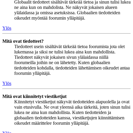
Globaalit tiedotteet sisältävät tärkeää tietoa ja sinun tulisi lukea
ne aina kun on mahdolista. Ne näkyvät jokaisen alueen
ylälaidassa ja omissa asetuksissa. Globaalien tiedotteiden
oikeudet myöntää foorumin ylläpitäjä.
Ylös
Mitä ovat tiedotteet?
Tiedotteet usein sisältävät tärkeää tietoa foorumista jota olet
lukemassa ja siksi ne tulisi lukea aina kun mahdollista.
Tiedotteet näkyvät jokaisen sivun ylälaidassa niillä
foorumeilla joihin ne on lähetetty. Kuten globaalien
tiedotteiden kohdalla, tiedotteiden lähettämisen oikeudet antaa
foorumin ylläpitäjä.
Ylös
Mitä ovat kiinnitetyt viestiketjut
Kiinnitetyt viestiketjut näkyvät tiedotteiden alapuolella ja ovat
vain etusivulla. Ne ovat yleensä aika tärkeitä, joten sinun tulisi
lukea ne aina kun mahdollista. Kuten tiedotteiden ja
globaalien tiedotteiden kanssa, viestiketjujen kiinnittämisen
oikeudet määrittelee foorumin ylläpitäjä.