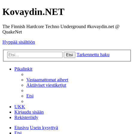
Kovaydin.NET
The Finnish Hardcore Techno Underground #kovaydin.net @
QuakeNet
Hyppää sisältöön
Tarkennettu haku
Etsi
Pikalinkit
Vastaamattomat aiheet
Aktiiviset viestiketjut
Etsi
UKK
Kirjaudu sisään
Rekisteröidy
Etusivu
Usein kysyttyä
Etsi