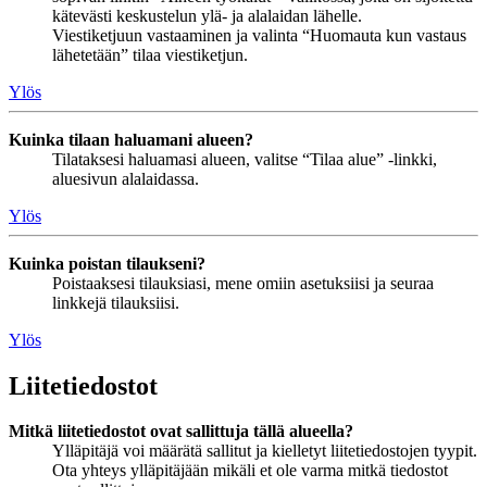
kätevästi keskustelun ylä- ja alalaidan lähelle.
Viestiketjuun vastaaminen ja valinta “Huomauta kun vastaus
lähetetään” tilaa viestiketjun.
Ylös
Kuinka tilaan haluamani alueen?
Tilataksesi haluamasi alueen, valitse “Tilaa alue” -linkki,
aluesivun alalaidassa.
Ylös
Kuinka poistan tilaukseni?
Poistaaksesi tilauksiasi, mene omiin asetuksiisi ja seuraa
linkkejä tilauksiisi.
Ylös
Liitetiedostot
Mitkä liitetiedostot ovat sallittuja tällä alueella?
Ylläpitäjä voi määrätä sallitut ja kielletyt liitetiedostojen tyypit.
Ota yhteys ylläpitäjään mikäli et ole varma mitkä tiedostot