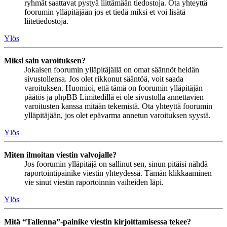
ryhmät saattavat pystyä liittämään tiedostoja. Ota yhteyttä
foorumin ylläpitäjään jos et tiedä miksi et voi lisätä
liitetiedostoja.
Ylös
Miksi sain varoituksen?
Jokaisen foorumin ylläpitäjällä on omat säännöt heidän
sivustollensa. Jos olet rikkonut sääntöä, voit saada
varoituksen. Huomioi, että tämä on foorumin ylläpitäjän
päätös ja phpBB Limitedillä ei ole sivustolla annettavien
varoitusten kanssa mitään tekemistä. Ota yhteyttä foorumin
ylläpitäjään, jos olet epävarma annetun varoituksen syystä.
Ylös
Miten ilmoitan viestin valvojalle?
Jos foorumin ylläpitäjä on sallinut sen, sinun pitäisi nähdä
raportointipainike viestin yhteydessä. Tämän klikkaaminen
vie sinut viestin raportoinnin vaiheiden läpi.
Ylös
Mitä “Tallenna”-painike viestin kirjoittamisessa tekee?