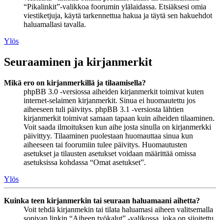
“Pikalinkit”-valikkoa foorumin ylälaidassa. Etsiäksesi omia
viestiketjuja, käytä tarkennettua hakua ja täytä sen hakuehdot
haluamallasi tavalla.
Ylös
Seuraaminen ja kirjanmerkit
Mikä ero on kirjanmerkillä ja tilaamisella?
phpBB 3.0 -versiossa aiheiden kirjanmerkit toimivat kuten
internet-selaimen kirjanmerkit. Sinua ei huomautettu jos
aiheeseen tuli päivitys. phpBB 3.1 -versiosta lähtien
kirjanmerkit toimivat samaan tapaan kuin aiheiden tilaaminen.
Voit saada ilmoituksen kun aihe josta sinulla on kirjanmerkki
päivittyy. Tilaaminen puolestaan huomauttaa sinua kun
aiheeseen tai foorumiin tulee päivitys. Huomautusten
asetukset ja tilausten asetukset voidaan määrittää omissa
asetuksissa kohdassa “Omat asetukset”.
Ylös
Kuinka teen kirjanmerkin tai seuraan haluamaani aihetta?
Voit tehdä kirjanmekin tai tilata haluamasi aiheen valitsemalla
sopivan linkin “Aiheen työkalut” -valikossa, joka on sijoitettu