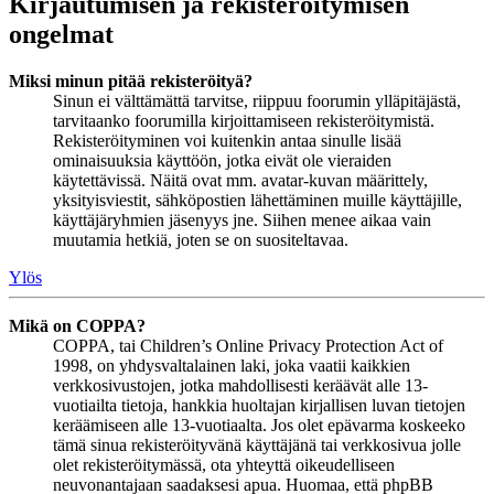
Kirjautumisen ja rekisteröitymisen
ongelmat
Miksi minun pitää rekisteröityä?
Sinun ei välttämättä tarvitse, riippuu foorumin ylläpitäjästä,
tarvitaanko foorumilla kirjoittamiseen rekisteröitymistä.
Rekisteröityminen voi kuitenkin antaa sinulle lisää
ominaisuuksia käyttöön, jotka eivät ole vieraiden
käytettävissä. Näitä ovat mm. avatar-kuvan määrittely,
yksityisviestit, sähköpostien lähettäminen muille käyttäjille,
käyttäjäryhmien jäsenyys jne. Siihen menee aikaa vain
muutamia hetkiä, joten se on suositeltavaa.
Ylös
Mikä on COPPA?
COPPA, tai Children’s Online Privacy Protection Act of
1998, on yhdysvaltalainen laki, joka vaatii kaikkien
verkkosivustojen, jotka mahdollisesti keräävät alle 13-
vuotiailta tietoja, hankkia huoltajan kirjallisen luvan tietojen
keräämiseen alle 13-vuotiaalta. Jos olet epävarma koskeeko
tämä sinua rekisteröityvänä käyttäjänä tai verkkosivua jolle
olet rekisteröitymässä, ota yhteyttä oikeudelliseen
neuvonantajaan saadaksesi apua. Huomaa, että phpBB