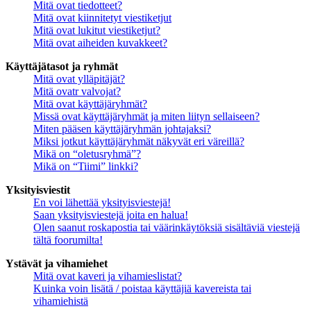
Mitä ovat tiedotteet?
Mitä ovat kiinnitetyt viestiketjut
Mitä ovat lukitut viestiketjut?
Mitä ovat aiheiden kuvakkeet?
Käyttäjätasot ja ryhmät
Mitä ovat ylläpitäjät?
Mitä ovatr valvojat?
Mitä ovat käyttäjäryhmät?
Missä ovat käyttäjäryhmät ja miten liityn sellaiseen?
Miten pääsen käyttäjäryhmän johtajaksi?
Miksi jotkut käyttäjäryhmät näkyvät eri väreillä?
Mikä on “oletusryhmä”?
Mikä on “Tiimi” linkki?
Yksityisviestit
En voi lähettää yksityisviestejä!
Saan yksityisviestejä joita en halua!
Olen saanut roskapostia tai väärinkäytöksiä sisältäviä viestejä
tältä foorumilta!
Ystävät ja vihamiehet
Mitä ovat kaveri ja vihamieslistat?
Kuinka voin lisätä / poistaa käyttäjiä kavereista tai
vihamiehistä