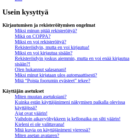
Usein kysyttyä
Kirjautumisen ja rekisteröitymisen ongelmat
Miksi minun pitää rekisteröityä?
Mikä on COPPA?
Miksi en voi rekisteröityä?
Rekisteröidyin, mutta en voi kirjautua!
Miksi en voi kirjautua sisään?
Rekisteröidyin joskus aiemmin, mutta en voi enää kirjautua
sisään?!
Olen hukannut salasanani!
Miksi minut kirjataan ulos automaattisesti?
Mitä “Poista foorumin evästeet” tekee?
Käyttäjän asetukset
Miten muutan asetuksiani?
Kuinka estän käyttäjänimeni näkymisen paikalla olevissa
käyttäjissä?
Ajat ovat väärin!
Vaihdoin aikavyöhykkeen ja kellonaika on silti väärin!
Kieleni ei ole valittavana!
Mitä kuvia on käyttäjänimeni vieressä?
Miten asetan avataren?