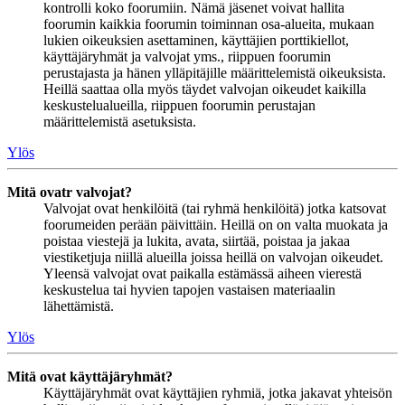
kontrolli koko foorumiin. Nämä jäsenet voivat hallita
foorumin kaikkia foorumin toiminnan osa-alueita, mukaan
lukien oikeuksien asettaminen, käyttäjien porttikiellot,
käyttäjäryhmät ja valvojat yms., riippuen foorumin
perustajasta ja hänen ylläpitäjille määrittelemistä oikeuksista.
Heillä saattaa olla myös täydet valvojan oikeudet kaikilla
keskustelualueilla, riippuen foorumin perustajan
määrittelemistä asetuksista.
Ylös
Mitä ovatr valvojat?
Valvojat ovat henkilöitä (tai ryhmä henkilöitä) jotka katsovat
foorumeiden perään päivittäin. Heillä on on valta muokata ja
poistaa viestejä ja lukita, avata, siirtää, poistaa ja jakaa
viestiketjuja niillä alueilla joissa heillä on valvojan oikeudet.
Yleensä valvojat ovat paikalla estämässä aiheen vierestä
keskustelua tai hyvien tapojen vastaisen materiaalin
lähettämistä.
Ylös
Mitä ovat käyttäjäryhmät?
Käyttäjäryhmät ovat käyttäjien ryhmiä, jotka jakavat yhteisön