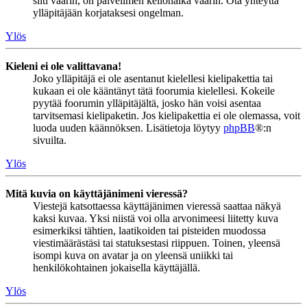
silti väärin, on palvelimen kellonaika väärin. Ota yhteyttä
ylläpitäjään korjataksesi ongelman.
Ylös
Kieleni ei ole valittavana!
Joko ylläpitäjä ei ole asentanut kielellesi kielipakettia tai
kukaan ei ole kääntänyt tätä foorumia kielellesi. Kokeile
pyytää foorumin ylläpitäjältä, josko hän voisi asentaa
tarvitsemasi kielipaketin. Jos kielipakettia ei ole olemassa, voit
luoda uuden käännöksen. Lisätietoja löytyy
phpBB
®:n
sivuilta.
Ylös
Mitä kuvia on käyttäjänimeni vieressä?
Viestejä katsottaessa käyttäjänimen vieressä saattaa näkyä
kaksi kuvaa. Yksi niistä voi olla arvonimeesi liitetty kuva
esimerkiksi tähtien, laatikoiden tai pisteiden muodossa
viestimäärästäsi tai statuksestasi riippuen. Toinen, yleensä
isompi kuva on avatar ja on yleensä uniikki tai
henkilökohtainen jokaisella käyttäjällä.
Ylös