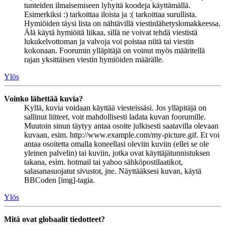
tunteiden ilmaisemiseen lyhyitä koodeja käyttämällä.
Esimerkiksi :) tarkoittaa iloista ja :( tarkoittaa surullista.
Hymiöiden täysi lista on nähtävillä viestinlähetyslomakkeessa.
Älä käytä hymiöitä liikaa, sillä ne voivat tehdä viestistä
lukukelvottoman ja valvoja voi poistaa niitä tai viestin
kokonaan. Foorumin ylläpitäjä on voinut myös määritellä
rajan yksittäisen viestin hymiöiden määrälle.
Ylös
Voinko lähettää kuvia?
Kyllä, kuvia voidaan käyttää viesteissäsi. Jos ylläpitäjä on
sallinut liitteet, voit mahdollisesti ladata kuvan foorumille.
Muutoin sinun täytyy antaa osoite julkisesti saatavilla olevaan
kuvaan, esim. http://www.example.com/my-picture.gif. Et voi
antaa osoitetta omalla koneellasi oleviin kuviin (ellei se ole
yleinen palvelin) tai kuviin, jotka ovat käyttäjätunnistuksen
takana, esim. hotmail tai yahoo sähköpostilaatikot,
salasanasuojatut sivustot, jne. Näyttääksesi kuvan, käytä
BBCoden [img]-tagia.
Ylös
Mitä ovat globaalit tiedotteet?