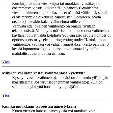
Kun kirjoitat uuta viestiketjua tai muokkaat viestiketjun
ensimmäistä viestiä, klikkaa "Luo äänestys"-välilehteä
viestilomakkeen alapuolella. Jos et näe tätä välilehteä, sinulla
ei ole tarvittavia oikeuksia äänestysten luomiseen. Syötä
otsikko ja ainakin kaksi vaihtoehtoa niille varattuihin kenttiin.
Varmista että jokainen vaihtoehto on omalla rivillään
tekstikentässä. Voit myös määritellä kuinka monta vaihtoehtoa
käyttäjät voivat valita kohdasta You can also set the number of
options users may select during voting under “Kuinka monta
vaihtoehtoa käyttäjä voi valita”, äänestyksen kesto päivinä (0
kestää loputtomasti) ja viimeisenä voit antaa käyttäjille
mahdollisuuden muuttaa ääntään.
Ylös
Miksi en voi lisätä vastausvaihtoehtoja kyselyyn?
Kyselyn vastausvaihtoehtojen määrä on foorumin ylläpitäjän
määrittelemä. Jos tarvitset enemmän vaihtoehtoja kuin on
sallittu, ota yhteyttä foorumin ylläpitäjään.
Ylös
Kuinka muokkaan tai poistan äänestyksen?
Kuten viestien kanssa, äänestyksiä voi muokata vain