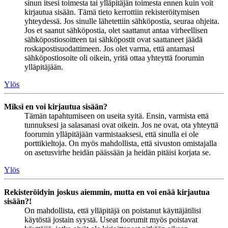
sinun itsesi toimesta tai ylläpitäjän toimesta ennen kuin voit
kirjautua sisään. Tämä tieto kerrottiin rekisteröitymisen
yhteydessä. Jos sinulle lähetettiin sähköpostia, seuraa ohjeita.
Jos et saanut sähköpostia, olet saattanut antaa virheellisen
sähköpostiosoitteen tai sähköpostit ovat saattaneet jäädä
roskapostisuodattimeen. Jos olet varma, että antamasi
sähköpostiosoite oli oikein, yritä ottaa yhteyttä foorumin
ylläpitäjään.
Ylös
Miksi en voi kirjautua sisään?
Tämän tapahtumiseen on useita syitä. Ensin, varmista että
tunnuksesi ja salasanasi ovat oikein. Jos ne ovat, ota yhteyttä
foorumin ylläpitäjään varmistaaksesi, että sinulla ei ole
porttikieltoja. On myös mahdollista, että sivuston omistajalla
on asetusvirhe heidän päässään ja heidän pitäisi korjata se.
Ylös
Rekisteröidyin joskus aiemmin, mutta en voi enää kirjautua
sisään?!
On mahdollista, että ylläpitäjä on poistanut käyttäjätilisi
käytöstä jostain syystä. Useat foorumit myös poistavat