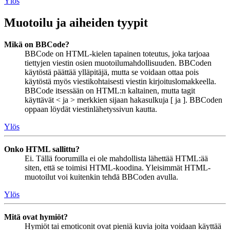
Ylös
Muotoilu ja aiheiden tyypit
Mikä on BBCode?
BBCode on HTML-kielen tapainen toteutus, joka tarjoaa
tiettyjen viestin osien muotoilumahdollisuuden. BBCoden
käytöstä päättää ylläpitäjä, mutta se voidaan ottaa pois
käytöstä myös viestikohtaisesti viestin kirjoituslomakkeella.
BBCode itsessään on HTML:n kaltainen, mutta tagit
käyttävät < ja > merkkien sijaan hakasulkuja [ ja ]. BBCoden
oppaan löydät viestinlähetyssivun kautta.
Ylös
Onko HTML sallittu?
Ei. Tällä foorumilla ei ole mahdollista lähettää HTML:ää
siten, että se toimisi HTML-koodina. Yleisimmät HTML-
muotoilut voi kuitenkin tehdä BBCoden avulla.
Ylös
Mitä ovat hymiöt?
Hymiöt tai emoticonit ovat pieniä kuvia joita voidaan käyttää