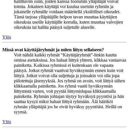
hallittaviin osiin, joiden kanssa foorumin ylläpitäjät voivat
toimia. Jokainen käyttäjä voi kuulua useisiin ryhmiin ja
jokaiselle ryhmälle voidaan määritellä yksilölliset oikeudet.
Tämä tarjoaa ylläpitäjille helpon tavan muuttaa käyttäjien
oikeuksia useille käyttäjille kerralla, kuten muuttaa valvojien
oikeuksia tai hallita pääsyä suljetulle alueelle.
Ylös
Missä ovat käyttäjäryhmät ja miten liityn sellaiseen?
Voit nähdä kaikki ryhmät “Käyttäjäryhmät”-linkin kautta
omissa asetuksissa. Jos haluat liittyä yhteen, klikkaa vastaavaa
painiketta. Kaikissa ryhmissä ei kuitenkaan ole vapaata
pääsyä. Jotkut ryhmät vaativat hyväksynnän ennen kuin voit
liittyä. Jotkut voivat olla suljettuja ja joissakin voi olla jopa
piilotettuja jäsenyyksiä. Jos ryhmä on avoin, voit liittyä siihen
klikkaamalla painiketta. Jos ryhmä vaatii hyväksynnän
liittymistä varten, voit pyytää liittymislupaa klikkaamalla
painiketta. Ryhmän johtajan täytyy hyväksyä pyyntösi ja hän
saattaa kysyä miksi haluat liittyä ryhmään. Älä häiriköi
ryhmän ylläpitäjiä jos he eivät hyväksy pyyntöäsi. Heillä on
syynsä.
Ylös