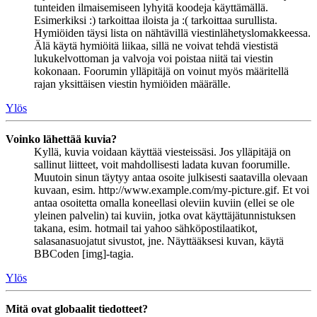
tunteiden ilmaisemiseen lyhyitä koodeja käyttämällä.
Esimerkiksi :) tarkoittaa iloista ja :( tarkoittaa surullista.
Hymiöiden täysi lista on nähtävillä viestinlähetyslomakkeessa.
Älä käytä hymiöitä liikaa, sillä ne voivat tehdä viestistä
lukukelvottoman ja valvoja voi poistaa niitä tai viestin
kokonaan. Foorumin ylläpitäjä on voinut myös määritellä
rajan yksittäisen viestin hymiöiden määrälle.
Ylös
Voinko lähettää kuvia?
Kyllä, kuvia voidaan käyttää viesteissäsi. Jos ylläpitäjä on
sallinut liitteet, voit mahdollisesti ladata kuvan foorumille.
Muutoin sinun täytyy antaa osoite julkisesti saatavilla olevaan
kuvaan, esim. http://www.example.com/my-picture.gif. Et voi
antaa osoitetta omalla koneellasi oleviin kuviin (ellei se ole
yleinen palvelin) tai kuviin, jotka ovat käyttäjätunnistuksen
takana, esim. hotmail tai yahoo sähköpostilaatikot,
salasanasuojatut sivustot, jne. Näyttääksesi kuvan, käytä
BBCoden [img]-tagia.
Ylös
Mitä ovat globaalit tiedotteet?