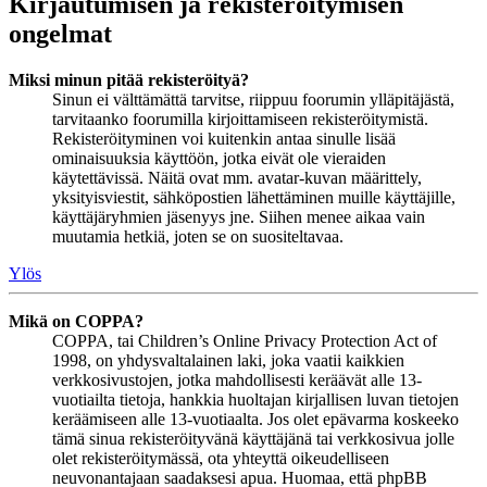
Kirjautumisen ja rekisteröitymisen
ongelmat
Miksi minun pitää rekisteröityä?
Sinun ei välttämättä tarvitse, riippuu foorumin ylläpitäjästä,
tarvitaanko foorumilla kirjoittamiseen rekisteröitymistä.
Rekisteröityminen voi kuitenkin antaa sinulle lisää
ominaisuuksia käyttöön, jotka eivät ole vieraiden
käytettävissä. Näitä ovat mm. avatar-kuvan määrittely,
yksityisviestit, sähköpostien lähettäminen muille käyttäjille,
käyttäjäryhmien jäsenyys jne. Siihen menee aikaa vain
muutamia hetkiä, joten se on suositeltavaa.
Ylös
Mikä on COPPA?
COPPA, tai Children’s Online Privacy Protection Act of
1998, on yhdysvaltalainen laki, joka vaatii kaikkien
verkkosivustojen, jotka mahdollisesti keräävät alle 13-
vuotiailta tietoja, hankkia huoltajan kirjallisen luvan tietojen
keräämiseen alle 13-vuotiaalta. Jos olet epävarma koskeeko
tämä sinua rekisteröityvänä käyttäjänä tai verkkosivua jolle
olet rekisteröitymässä, ota yhteyttä oikeudelliseen
neuvonantajaan saadaksesi apua. Huomaa, että phpBB