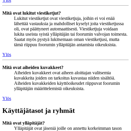
Ylös
Mitä ovat lukitut viestiketjut?
Lukitut viestiketjut ovat viestiketjuja, joihin ei voi enää
lähettää vastauksia ja mahdolliset kyselyt joita viestiketjussa
oli, ovat päättyneet automaattisesti. Viestiketjuja voidaan
lukita useista syistä ylläpitäjän tai foorumin valvojan toimesta.
Saatat myös pystyä lukitsemaan oman viestiketjusi, mutta
tämä riippuu foorumin ylläpitäjän antamista oikeuksista.
Ylös
Mitä ovat aiheiden kuvakkeet?
Aiheiden kuvakkeet ovat aiheen aloittajan valitsemia
kuvakkeita joiden on tarkoitus kuvastaa niiden sisältöä.
Aiheiden kuvakkeiden käyttöoikeudet riippuvat foorumin
ylläpitäjän määrittelemistä oikeuksista.
Ylös
Käyttäjätasot ja ryhmät
Mitä ovat ylläpitäjät?
Ylläpitäjät ovat jäseniä joille on annettu korkeimman tason