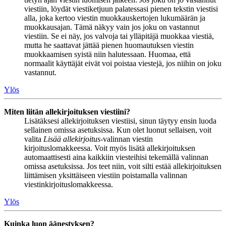
viestiin, löydät viestiketjuun palatessasi pienen tekstin viestisi
alla, joka kertoo viestin muokkauskertojen lukumäärän ja
muokkausajan. Tämä näkyy vain jos joku on vastannut
viestiin. Se ei näy, jos valvoja tai ylläpitäjä muokkaa viestiä,
mutta he saattavat jättää pienen huomautuksen viestin
muokkaamisen syistä niin halutessaan. Huomaa, että
normaalit käyttäjät eivät voi poistaa viestejä, jos niihin on joku
vastannut.
Ylös
Miten liitän allekirjoituksen viestiini?
Lisätäksesi allekirjoituksen viestiisi, sinun täytyy ensin luoda
sellainen omissa asetuksissa. Kun olet luonut sellaisen, voit
valita
Lisää allekirjoitus
-valinnan viestin
kirjoituslomakkeessa. Voit myös lisätä allekirjoituksen
automaattisesti aina kaikkiin viesteihisi tekemällä valinnan
omissa asetuksissa. Jos teet niin, voit silti estää allekirjoituksen
liittämisen yksittäiseen viestiin poistamalla valinnan
viestinkirjoituslomakkeessa.
Ylös
Kuinka luon äänestyksen?