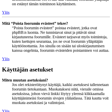
on estänyt tämän toiminnon käyttämisen.
Ylös
Mitä “Poista foorumin evästeet” tekee?
“Poista foorumin evästeet” poistaa evästeet, jotka ovat
phpBB:n luomia. Ne tunnistavat sinut ja pitävät sinut
kirjautuneena foorumille. Evästeet tarjoavat myös toimintoja,
kuten luettujen seurantaa, jos ne ovat foorumin ylläpitäjän
käyttöönottamia. Jos sinulla on sisään tai uloskirjautumisen
kanssa ongelmia, foorumin evästeiden poistaminen voi auttaa.
Ylös
Käyttäjän asetukset
Miten muutan asetuksiani?
Jos olet rekisteröitynyt käyttäjä, kaikki asetuksesi tallennetaan
foorumin tietokantaan. Muokataksesi niitä, vieraile omissa
asetuksissa, johon vievä linkki löytyy yleensä klikkaamalla
käyttäjänimeäsi foorumin sivujen ylälaidassa. Tätä kautta voit
muokata asetuksiasi ja valintojasi.
Ylös