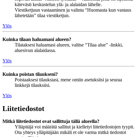
kätevästi keskustelun ylä- ja alalaidan lähelle.
Viestiketjuun vastaaminen ja valinta “Huomauta kun vastaus
lähetetään” tilaa viestiketjun.
Ylös
Kuinka tilaan haluamani alueen?
Tilataksesi haluamasi alueen, valitse “Tilaa alue” -linkki,
aluesivun alalaidassa.
Ylös
Kuinka poistan tilaukseni?
Poistaaksesi tilauksiasi, mene omiin asetuksiisi ja seuraa
linkkejä tilauksiisi.
Ylös
Liitetiedostot
Mitkä liitetiedostot ovat sallittuja tällä alueella?
Ylläpitäjä voi määrätä sallitut ja kielletyt liitetiedostojen tyypit.
Ota yhteys ylläpitäjään mikäli et ole varma mitkä tiedostot