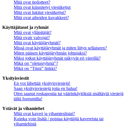
Mitä ovat tiedotteet?
Mitä ovat kiinnitetyt viestiketjut
Mitä ovat lukitut viestiketjut?
Mitä ovat aiheiden kuvakkeet?
Käyttäjätasot ja ryhmät
Mitä ovat ylläpitäjät?
Mitä ovatr valvojat?
Mitä ovat käyttäjäryhmät?
Missä ovat käyttäjäryhmät ja miten liityn sellaiseen?
Miten pääsen käyttäjäryhmän johtajaksi?
Miksi jotkut käyttäjäryhmät näkyvät eri väreillä?
Mikä on “oletusryhmä”?
Mikä on “Tiimi” linkki?
Yksityisviestit
En voi lähettää yksityisviestejä!
Saan yksityisviestejä joita en halua!
Olen saanut roskapostia tai väärinkäytöksiä sisältäviä viestejä
tältä foorumilta!
Ystävät ja vihamiehet
Mitä ovat kaveri ja vihamieslistat?
Kuinka voin lisätä / poistaa käyttäjiä kavereista tai
vihamiehistä