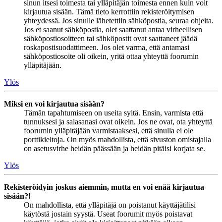
sinun itsesi toimesta tai ylläpitäjän toimesta ennen kuin voit
kirjautua sisään. Tämä tieto kerrottiin rekisteröitymisen
yhteydessä. Jos sinulle lähetettiin sähköpostia, seuraa ohjeita.
Jos et saanut sähköpostia, olet saattanut antaa virheellisen
sähköpostiosoitteen tai sähköpostit ovat saattaneet jäädä
roskapostisuodattimeen. Jos olet varma, että antamasi
sähköpostiosoite oli oikein, yritä ottaa yhteyttä foorumin
ylläpitäjään.
Ylös
Miksi en voi kirjautua sisään?
Tämän tapahtumiseen on useita syitä. Ensin, varmista että
tunnuksesi ja salasanasi ovat oikein. Jos ne ovat, ota yhteyttä
foorumin ylläpitäjään varmistaaksesi, että sinulla ei ole
porttikieltoja. On myös mahdollista, että sivuston omistajalla
on asetusvirhe heidän päässään ja heidän pitäisi korjata se.
Ylös
Rekisteröidyin joskus aiemmin, mutta en voi enää kirjautua
sisään?!
On mahdollista, että ylläpitäjä on poistanut käyttäjätilisi
käytöstä jostain syystä. Useat foorumit myös poistavat