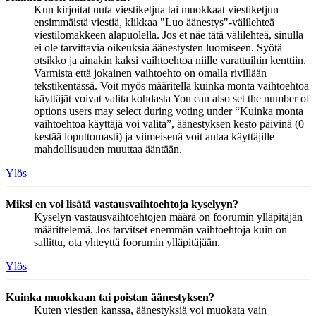
Kun kirjoitat uuta viestiketjua tai muokkaat viestiketjun
ensimmäistä viestiä, klikkaa "Luo äänestys"-välilehteä
viestilomakkeen alapuolella. Jos et näe tätä välilehteä, sinulla
ei ole tarvittavia oikeuksia äänestysten luomiseen. Syötä
otsikko ja ainakin kaksi vaihtoehtoa niille varattuihin kenttiin.
Varmista että jokainen vaihtoehto on omalla rivillään
tekstikentässä. Voit myös määritellä kuinka monta vaihtoehtoa
käyttäjät voivat valita kohdasta You can also set the number of
options users may select during voting under “Kuinka monta
vaihtoehtoa käyttäjä voi valita”, äänestyksen kesto päivinä (0
kestää loputtomasti) ja viimeisenä voit antaa käyttäjille
mahdollisuuden muuttaa ääntään.
Ylös
Miksi en voi lisätä vastausvaihtoehtoja kyselyyn?
Kyselyn vastausvaihtoehtojen määrä on foorumin ylläpitäjän
määrittelemä. Jos tarvitset enemmän vaihtoehtoja kuin on
sallittu, ota yhteyttä foorumin ylläpitäjään.
Ylös
Kuinka muokkaan tai poistan äänestyksen?
Kuten viestien kanssa, äänestyksiä voi muokata vain