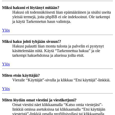
Miksi hakuni ei löytänyt mitään?
Hakusi oli todennäköisesti liian epämääräinen ja sisälsi useita
yleisiä termejä, joita phpBB ei ole indeksoinut. Ole tarkempi
ja käytä Tarkennetun haun valintoja.
Ylös
Miksi haku johti tyhjään sivuun!?
Hakusi palautti liian monta tulosta ja palvelin ei pystynyt
käsittelemään niitä. Käytä “Tarkennettua hakua” ja ole
tarkempi hakuehdoissa ja alueissa joilta etsit.
Ylös
Miten etsin käyttäjiä?
Vieraile “Käyttäjät”-sivulla ja klikkaa “Etsi käyttäjä”-linkkiä.
Ylös
Miten löydän omat viestini ja viestiketjuni?
Omat viestisi näet klikkaamalla “Katso omia viestejäsi”-
linkkiä omissa asetuksissa tai klikkaamalla “Etsi käyttäjän
viesteistä”-linkkiä omalla profiilisivullasi tai klikkaamalla