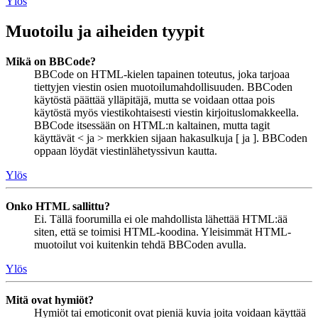
Ylös
Muotoilu ja aiheiden tyypit
Mikä on BBCode?
BBCode on HTML-kielen tapainen toteutus, joka tarjoaa
tiettyjen viestin osien muotoilumahdollisuuden. BBCoden
käytöstä päättää ylläpitäjä, mutta se voidaan ottaa pois
käytöstä myös viestikohtaisesti viestin kirjoituslomakkeella.
BBCode itsessään on HTML:n kaltainen, mutta tagit
käyttävät < ja > merkkien sijaan hakasulkuja [ ja ]. BBCoden
oppaan löydät viestinlähetyssivun kautta.
Ylös
Onko HTML sallittu?
Ei. Tällä foorumilla ei ole mahdollista lähettää HTML:ää
siten, että se toimisi HTML-koodina. Yleisimmät HTML-
muotoilut voi kuitenkin tehdä BBCoden avulla.
Ylös
Mitä ovat hymiöt?
Hymiöt tai emoticonit ovat pieniä kuvia joita voidaan käyttää