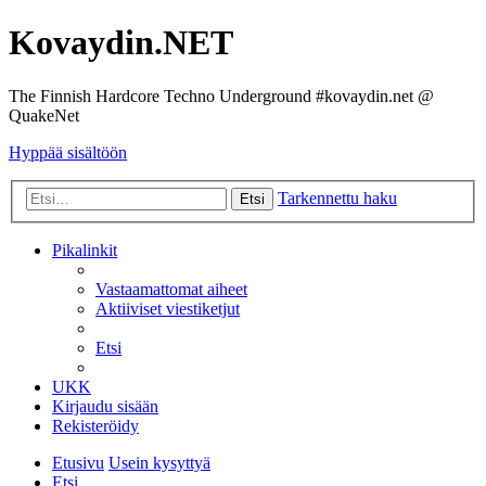
Kovaydin.NET
The Finnish Hardcore Techno Underground #kovaydin.net @
QuakeNet
Hyppää sisältöön
Tarkennettu haku
Etsi
Pikalinkit
Vastaamattomat aiheet
Aktiiviset viestiketjut
Etsi
UKK
Kirjaudu sisään
Rekisteröidy
Etusivu
Usein kysyttyä
Etsi