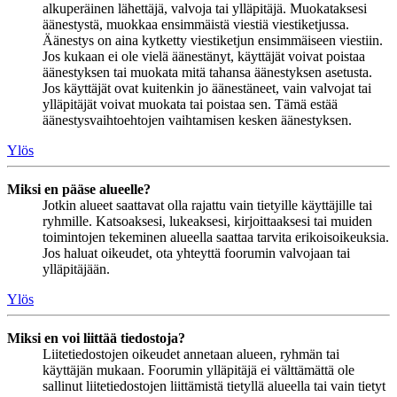
alkuperäinen lähettäjä, valvoja tai ylläpitäjä. Muokataksesi
äänestystä, muokkaa ensimmäistä viestiä viestiketjussa.
Äänestys on aina kytketty viestiketjun ensimmäiseen viestiin.
Jos kukaan ei ole vielä äänestänyt, käyttäjät voivat poistaa
äänestyksen tai muokata mitä tahansa äänestyksen asetusta.
Jos käyttäjät ovat kuitenkin jo äänestäneet, vain valvojat tai
ylläpitäjät voivat muokata tai poistaa sen. Tämä estää
äänestysvaihtoehtojen vaihtamisen kesken äänestyksen.
Ylös
Miksi en pääse alueelle?
Jotkin alueet saattavat olla rajattu vain tietyille käyttäjille tai
ryhmille. Katsoaksesi, lukeaksesi, kirjoittaaksesi tai muiden
toimintojen tekeminen alueella saattaa tarvita erikoisoikeuksia.
Jos haluat oikeudet, ota yhteyttä foorumin valvojaan tai
ylläpitäjään.
Ylös
Miksi en voi liittää tiedostoja?
Liitetiedostojen oikeudet annetaan alueen, ryhmän tai
käyttäjän mukaan. Foorumin ylläpitäjä ei välttämättä ole
sallinut liitetiedostojen liittämistä tietyllä alueella tai vain tietyt