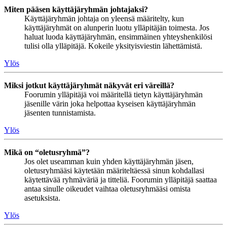
Miten pääsen käyttäjäryhmän johtajaksi?
Käyttäjäryhmän johtaja on yleensä määritelty, kun
käyttäjäryhmät on alunperin luotu ylläpitäjän toimesta. Jos
haluat luoda käyttäjäryhmän, ensimmäinen yhteyshenkilösi
tulisi olla ylläpitäjä. Kokeile yksityisviestin lähettämistä.
Ylös
Miksi jotkut käyttäjäryhmät näkyvät eri väreillä?
Foorumin ylläpitäjä voi määritellä tietyn käyttäjäryhmän
jäsenille värin joka helpottaa kyseisen käyttäjäryhmän
jäsenten tunnistamista.
Ylös
Mikä on “oletusryhmä”?
Jos olet useamman kuin yhden käyttäjäryhmän jäsen,
oletusryhmääsi käytetään määriteltäessä sinun kohdallasi
käytettävää ryhmäväriä ja titteliä. Foorumin ylläpitäjä saattaa
antaa sinulle oikeudet vaihtaa oletusryhmääsi omista
asetuksista.
Ylös