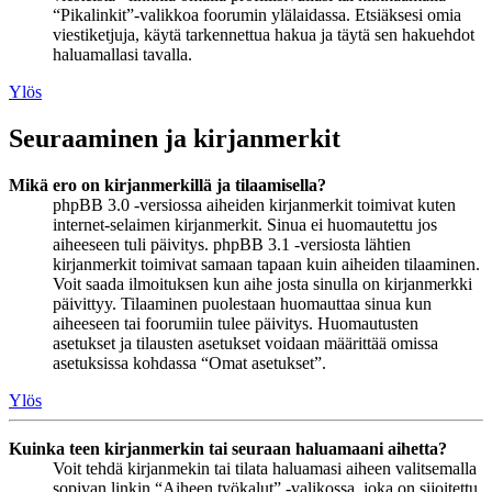
“Pikalinkit”-valikkoa foorumin ylälaidassa. Etsiäksesi omia
viestiketjuja, käytä tarkennettua hakua ja täytä sen hakuehdot
haluamallasi tavalla.
Ylös
Seuraaminen ja kirjanmerkit
Mikä ero on kirjanmerkillä ja tilaamisella?
phpBB 3.0 -versiossa aiheiden kirjanmerkit toimivat kuten
internet-selaimen kirjanmerkit. Sinua ei huomautettu jos
aiheeseen tuli päivitys. phpBB 3.1 -versiosta lähtien
kirjanmerkit toimivat samaan tapaan kuin aiheiden tilaaminen.
Voit saada ilmoituksen kun aihe josta sinulla on kirjanmerkki
päivittyy. Tilaaminen puolestaan huomauttaa sinua kun
aiheeseen tai foorumiin tulee päivitys. Huomautusten
asetukset ja tilausten asetukset voidaan määrittää omissa
asetuksissa kohdassa “Omat asetukset”.
Ylös
Kuinka teen kirjanmerkin tai seuraan haluamaani aihetta?
Voit tehdä kirjanmekin tai tilata haluamasi aiheen valitsemalla
sopivan linkin “Aiheen työkalut” -valikossa, joka on sijoitettu