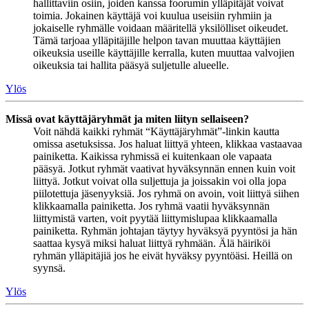
hallittaviin osiin, joiden kanssa foorumin ylläpitäjät voivat
toimia. Jokainen käyttäjä voi kuulua useisiin ryhmiin ja
jokaiselle ryhmälle voidaan määritellä yksilölliset oikeudet.
Tämä tarjoaa ylläpitäjille helpon tavan muuttaa käyttäjien
oikeuksia useille käyttäjille kerralla, kuten muuttaa valvojien
oikeuksia tai hallita pääsyä suljetulle alueelle.
Ylös
Missä ovat käyttäjäryhmät ja miten liityn sellaiseen?
Voit nähdä kaikki ryhmät “Käyttäjäryhmät”-linkin kautta
omissa asetuksissa. Jos haluat liittyä yhteen, klikkaa vastaavaa
painiketta. Kaikissa ryhmissä ei kuitenkaan ole vapaata
pääsyä. Jotkut ryhmät vaativat hyväksynnän ennen kuin voit
liittyä. Jotkut voivat olla suljettuja ja joissakin voi olla jopa
piilotettuja jäsenyyksiä. Jos ryhmä on avoin, voit liittyä siihen
klikkaamalla painiketta. Jos ryhmä vaatii hyväksynnän
liittymistä varten, voit pyytää liittymislupaa klikkaamalla
painiketta. Ryhmän johtajan täytyy hyväksyä pyyntösi ja hän
saattaa kysyä miksi haluat liittyä ryhmään. Älä häiriköi
ryhmän ylläpitäjiä jos he eivät hyväksy pyyntöäsi. Heillä on
syynsä.
Ylös