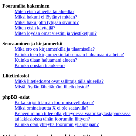
Foorumilta hakeminen
Miten etsin alueelta tai alueilta?
Miksi hakuni ei löytänyt mitään?
Miksi haku johti tyhjään sivuun!?
Miten etsin käyttäjiä?
Miten löydän omat viestini ja viestiketjuni?
Seuraaminen ja kirjanmerkit
Mikä ero on kirjanmerkillä ja tilaamisella?
Kuinka teen kirjanmerkin tai seuraan haluamaani aihetta?
Kuinka tilaan haluamani alueen?
Kuinka poistan tilaukseni?
Liitetiedostot
Mitkä liitetiedostot ovat sallittuja tällä alueella?
Mistä löydän lähettämäni liitetiedostot?
phpBB -asiat
Kuka kirjoitti tämän foorumisovelluksen?
Miksi ominaisuutta X ei ole saatavilla?
Keneen minun tulee olla yhteydessä väärinkäytöstapauksissa
tai lakiasioissa tähän foorumiin liittyen?
Kuinka otan yhteyttä foorumin ylläpitäjään?