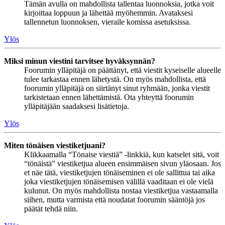
Tämän avulla on mahdollista tallentaa luonnoksia, jotka voit
kirjoittaa loppuun ja lähettää myöhemmin. Avataksesi
tallennetun luonnoksen, vieraile komissa asetuksissa.
Ylös
Miksi minun viestini tarvitsee hyväksynnän?
Foorumin ylläpitäjä on päättänyt, että viestit kyseiselle alueelle
tulee tarkastaa ennen lähetystä. On myös mahdollista, että
foorumin ylläpitäjä on siirtänyt sinut ryhmään, jonka viestit
tarkistetaan ennen lähettämistä. Ota yhteyttä foorumin
ylläpitäjään saadaksesi lisätietoja.
Ylös
Miten tönäisen viestiketjuani?
Klikkaamalla “Tönaise viestiä” -linkkiä, kun katselet sitä, voit
“tönäistä” viestiketjua alueen ensimmäisen sivun yläosaan. Jos
et näe tätä, viestiketjujen tönäiseminen ei ole sallittua tai aika
joka viestiketjujen tönäisemisen välillä vaaditaan ei ole vielä
kulunut. On myös mahdollista nostaa viestiketjua vastaamalla
siihen, mutta varmista että noudatat foorumin sääntöjä jos
päätät tehdä niin.