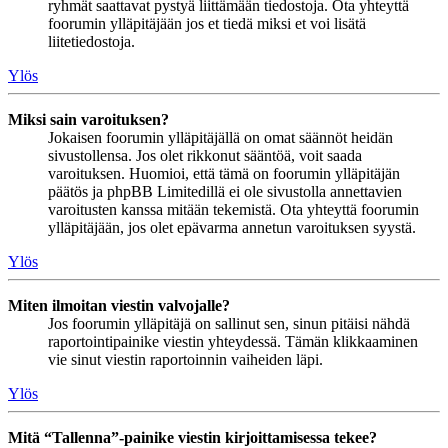
ryhmät saattavat pystyä liittämään tiedostoja. Ota yhteyttä
foorumin ylläpitäjään jos et tiedä miksi et voi lisätä
liitetiedostoja.
Ylös
Miksi sain varoituksen?
Jokaisen foorumin ylläpitäjällä on omat säännöt heidän
sivustollensa. Jos olet rikkonut sääntöä, voit saada
varoituksen. Huomioi, että tämä on foorumin ylläpitäjän
päätös ja phpBB Limitedillä ei ole sivustolla annettavien
varoitusten kanssa mitään tekemistä. Ota yhteyttä foorumin
ylläpitäjään, jos olet epävarma annetun varoituksen syystä.
Ylös
Miten ilmoitan viestin valvojalle?
Jos foorumin ylläpitäjä on sallinut sen, sinun pitäisi nähdä
raportointipainike viestin yhteydessä. Tämän klikkaaminen
vie sinut viestin raportoinnin vaiheiden läpi.
Ylös
Mitä “Tallenna”-painike viestin kirjoittamisessa tekee?