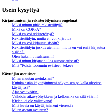
Usein kysyttyä
Kirjautumisen ja rekisteröitymisen ongelmat
Miksi minun pitää rekisteröityä?
Mikä on COPPA?
Miksi en voi rekisteröityä?
Rekisteröidyin, mutta en voi kirjautua!
Miksi en voi kirjautua sisään?
Rekisteröidyin joskus aiemmin, mutta en voi enää kirjautua
sisään?!
Olen hukannut salasanani!
Miksi minut kirjataan ulos automaattisesti?
Mitä “Poista foorumin evästeet” tekee?
Käyttäjän asetukset
Miten muutan asetuksiani?
Kuinka estän käyttäjänimeni näkymisen paikalla olevissa
käyttäjissä?
Ajat ovat väärin!
Vaihdoin aikavyöhykkeen ja kellonaika on silti väärin!
Kieleni ei ole valittavana!
Mitä kuvia on käyttäjänimeni vieressä?
Miten asetan avataren?