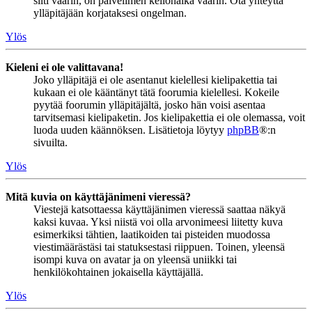
silti väärin, on palvelimen kellonaika väärin. Ota yhteyttä
ylläpitäjään korjataksesi ongelman.
Ylös
Kieleni ei ole valittavana!
Joko ylläpitäjä ei ole asentanut kielellesi kielipakettia tai
kukaan ei ole kääntänyt tätä foorumia kielellesi. Kokeile
pyytää foorumin ylläpitäjältä, josko hän voisi asentaa
tarvitsemasi kielipaketin. Jos kielipakettia ei ole olemassa, voit
luoda uuden käännöksen. Lisätietoja löytyy
phpBB
®:n
sivuilta.
Ylös
Mitä kuvia on käyttäjänimeni vieressä?
Viestejä katsottaessa käyttäjänimen vieressä saattaa näkyä
kaksi kuvaa. Yksi niistä voi olla arvonimeesi liitetty kuva
esimerkiksi tähtien, laatikoiden tai pisteiden muodossa
viestimäärästäsi tai statuksestasi riippuen. Toinen, yleensä
isompi kuva on avatar ja on yleensä uniikki tai
henkilökohtainen jokaisella käyttäjällä.
Ylös