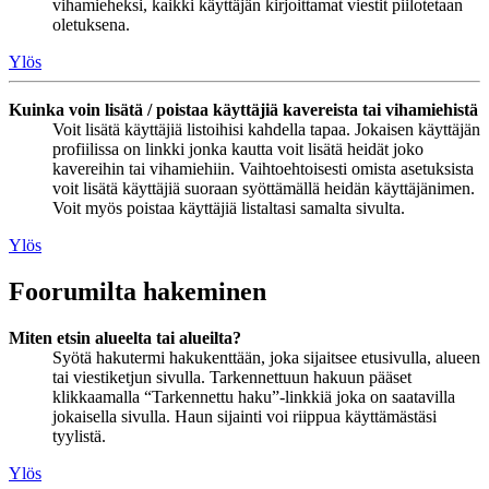
vihamieheksi, kaikki käyttäjän kirjoittamat viestit piilotetaan
oletuksena.
Ylös
Kuinka voin lisätä / poistaa käyttäjiä kavereista tai vihamiehistä
Voit lisätä käyttäjiä listoihisi kahdella tapaa. Jokaisen käyttäjän
profiilissa on linkki jonka kautta voit lisätä heidät joko
kavereihin tai vihamiehiin. Vaihtoehtoisesti omista asetuksista
voit lisätä käyttäjiä suoraan syöttämällä heidän käyttäjänimen.
Voit myös poistaa käyttäjiä listaltasi samalta sivulta.
Ylös
Foorumilta hakeminen
Miten etsin alueelta tai alueilta?
Syötä hakutermi hakukenttään, joka sijaitsee etusivulla, alueen
tai viestiketjun sivulla. Tarkennettuun hakuun pääset
klikkaamalla “Tarkennettu haku”-linkkiä joka on saatavilla
jokaisella sivulla. Haun sijainti voi riippua käyttämästäsi
tyylistä.
Ylös