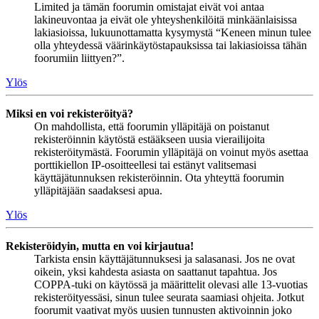
Limited ja tämän foorumin omistajat eivät voi antaa
lakineuvontaa ja eivät ole yhteyshenkilöitä minkäänlaisissa
lakiasioissa, lukuunottamatta kysymystä “Keneen minun tulee
olla yhteydessä väärinkäytöstapauksissa tai lakiasioissa tähän
foorumiin liittyen?”.
Ylös
Miksi en voi rekisteröityä?
On mahdollista, että foorumin ylläpitäjä on poistanut
rekisteröinnin käytöstä estääkseen uusia vierailijoita
rekisteröitymästä. Foorumin ylläpitäjä on voinut myös asettaa
porttikiellon IP-osoitteellesi tai estänyt valitsemasi
käyttäjätunnuksen rekisteröinnin. Ota yhteyttä foorumin
ylläpitäjään saadaksesi apua.
Ylös
Rekisteröidyin, mutta en voi kirjautua!
Tarkista ensin käyttäjätunnuksesi ja salasanasi. Jos ne ovat
oikein, yksi kahdesta asiasta on saattanut tapahtua. Jos
COPPA-tuki on käytössä ja määrittelit olevasi alle 13-vuotias
rekisteröityessäsi, sinun tulee seurata saamiasi ohjeita. Jotkut
foorumit vaativat myös uusien tunnusten aktivoinnin joko