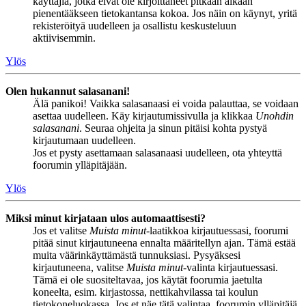
käyttäjiä, jotka eivät ole kirjoittaneet pitkään aikaan
pienentääkseen tietokantansa kokoa. Jos näin on käynyt, yritä
rekisteröityä uudelleen ja osallistu keskusteluun
aktiivisemmin.
Ylös
Olen hukannut salasanani!
Älä panikoi! Vaikka salasanaasi ei voida palauttaa, se voidaan
asettaa uudelleen. Käy kirjautumissivulla ja klikkaa
Unohdin
salasanani
. Seuraa ohjeita ja sinun pitäisi kohta pystyä
kirjautumaan uudelleen.
Jos et pysty asettamaan salasanaasi uudelleen, ota yhteyttä
foorumin ylläpitäjään.
Ylös
Miksi minut kirjataan ulos automaattisesti?
Jos et valitse
Muista minut
-laatikkoa kirjautuessasi, foorumi
pitää sinut kirjautuneena ennalta määritellyn ajan. Tämä estää
muita väärinkäyttämästä tunnuksiasi. Pysyäksesi
kirjautuneena, valitse
Muista minut
-valinta kirjautuessasi.
Tämä ei ole suositeltavaa, jos käytät foorumia jaetulta
koneelta, esim. kirjastossa, nettikahvilassa tai koulun
tietokoneluokassa. Jos et näe tätä valintaa, foorumin ylläpitäjä