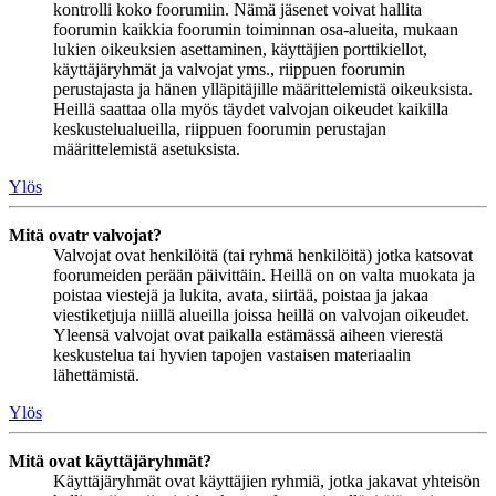
kontrolli koko foorumiin. Nämä jäsenet voivat hallita
foorumin kaikkia foorumin toiminnan osa-alueita, mukaan
lukien oikeuksien asettaminen, käyttäjien porttikiellot,
käyttäjäryhmät ja valvojat yms., riippuen foorumin
perustajasta ja hänen ylläpitäjille määrittelemistä oikeuksista.
Heillä saattaa olla myös täydet valvojan oikeudet kaikilla
keskustelualueilla, riippuen foorumin perustajan
määrittelemistä asetuksista.
Ylös
Mitä ovatr valvojat?
Valvojat ovat henkilöitä (tai ryhmä henkilöitä) jotka katsovat
foorumeiden perään päivittäin. Heillä on on valta muokata ja
poistaa viestejä ja lukita, avata, siirtää, poistaa ja jakaa
viestiketjuja niillä alueilla joissa heillä on valvojan oikeudet.
Yleensä valvojat ovat paikalla estämässä aiheen vierestä
keskustelua tai hyvien tapojen vastaisen materiaalin
lähettämistä.
Ylös
Mitä ovat käyttäjäryhmät?
Käyttäjäryhmät ovat käyttäjien ryhmiä, jotka jakavat yhteisön