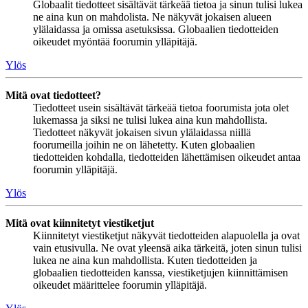
Globaalit tiedotteet sisältävät tärkeää tietoa ja sinun tulisi lukea
ne aina kun on mahdolista. Ne näkyvät jokaisen alueen
ylälaidassa ja omissa asetuksissa. Globaalien tiedotteiden
oikeudet myöntää foorumin ylläpitäjä.
Ylös
Mitä ovat tiedotteet?
Tiedotteet usein sisältävät tärkeää tietoa foorumista jota olet
lukemassa ja siksi ne tulisi lukea aina kun mahdollista.
Tiedotteet näkyvät jokaisen sivun ylälaidassa niillä
foorumeilla joihin ne on lähetetty. Kuten globaalien
tiedotteiden kohdalla, tiedotteiden lähettämisen oikeudet antaa
foorumin ylläpitäjä.
Ylös
Mitä ovat kiinnitetyt viestiketjut
Kiinnitetyt viestiketjut näkyvät tiedotteiden alapuolella ja ovat
vain etusivulla. Ne ovat yleensä aika tärkeitä, joten sinun tulisi
lukea ne aina kun mahdollista. Kuten tiedotteiden ja
globaalien tiedotteiden kanssa, viestiketjujen kiinnittämisen
oikeudet määrittelee foorumin ylläpitäjä.