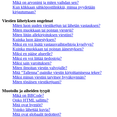
Mikä on arvonimi ja miten vaihdan sen?
Kun klikkaan sähköpostilinkkiä, minua pyydetään
kirjautumaan?
Viestien lähetyksen ongelmat
Miten luon uuden viestiketjun tai lähetän vastauksen?
Miten muokkaan tai poistan viestejä?
Miten liitän allekirjoituksen viestiini?
Kuinka luon äänestyksen?
Miksi en voi lisätä vastausvaihtoehtoja kyselyyn?
Kuinka muokkaan tai poistan äänestyksen?
Miksi en pääse alueelle?
Miksi en voi liittää tiedostoja?
Miksi sain varoituksen?
Miten ilmoitan viestin valvojalle?
Mitä “Tallenna”-painike viestin kirjoittamisessa tekee?
Miksi minun viestini tarvitsee hyväksynnän?
Miten tönäisen viestiketjuani?
Muotoilu ja aiheiden tyypit
Mikä on BBCode?
Onko HTML sallittu?
Mitä ovat hymiöt?
Voinko lähettää kuvia?
Mitä ovat globaalit tiedotteet?