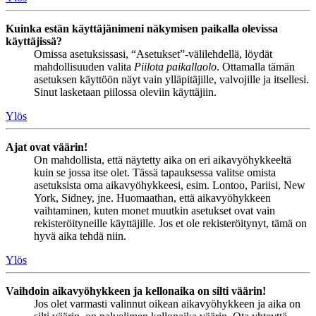
Kuinka estän käyttäjänimeni näkymisen paikalla olevissa
käyttäjissä?
Omissa asetuksissasi, “Asetukset”-välilehdellä, löydät
mahdollisuuden valita
Piilota paikallaolo
. Ottamalla tämän
asetuksen käyttöön näyt vain ylläpitäjille, valvojille ja itsellesi.
Sinut lasketaan piilossa oleviin käyttäjiin.
Ylös
Ajat ovat väärin!
On mahdollista, että näytetty aika on eri aikavyöhykkeeltä
kuin se jossa itse olet. Tässä tapauksessa valitse omista
asetuksista oma aikavyöhykkeesi, esim. Lontoo, Pariisi, New
York, Sidney, jne. Huomaathan, että aikavyöhykkeen
vaihtaminen, kuten monet muutkin asetukset ovat vain
rekisteröityneille käyttäjille. Jos et ole rekisteröitynyt, tämä on
hyvä aika tehdä niin.
Ylös
Vaihdoin aikavyöhykkeen ja kellonaika on silti väärin!
Jos olet varmasti valinnut oikean aikavyöhykkeen ja aika on