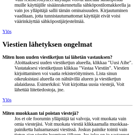
muille käyttäjille sisäänrakennetulla sähköpostilomakkeella ja
vain jos ylläpitäjä sallii tämän ominaisuuden. Kirjautuminen
vaaditaan, jotta tunnistautumattomat käyttäjät eivät voisi
väärinkäyttää sähköpostijärjestelmää.
Ylös
Viestien lähetyksen ongelmat
Miten luon uuden viestiketjun tai lähetän vastauksen?
Aloittaaksesi uuden viestiketjun alueella, klikkaa "Uusi Aihe".
Vastataksesi viestiketjuun klikkaa "Vastaa Viestiin". Viestien
kirjoittaminen voi vaatia rekisteröitymisen. Lista sinun
oikeuksistasi alueella on nähtävillä alueen ja viestiketjun
alalaidassa. Esimerkiksi: Voit kirjoittaa uusia viestejä, Voit
lähettää liitetiedostoja, jne.
Ylös
Miten muokkaan tai poistan viestejä?
Jos et ole foorumin ylläpitäjä tai valvoja, voit muokata vain
omia viestejäsi. Voit muokata viestiä klikkaamalla muokkaa-
painiketta haluamassasi viestissä. Joskus painike toimii vain
tietyn ajan viestin luomisen jälkeen. Jos joku on jo vastannut