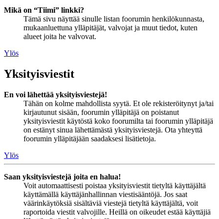
Mikä on “Tiimi” linkki?
Tämä sivu näyttää sinulle listan foorumin henkilökunnasta,
mukaanluettuna ylläpitäjät, valvojat ja muut tiedot, kuten
alueet joita he valvovat.
Ylös
Yksityisviestit
En voi lähettää yksityisviestejä!
Tähän on kolme mahdollista syytä. Et ole rekisteröitynyt ja/tai
kirjautunut sisään, foorumin ylläpitäjä on poistanut
yksityisviestit käytöstä koko foorumilta tai foorumin ylläpitäjä
on estänyt sinua lähettämästä yksityisviestejä. Ota yhteyttä
foorumin ylläpitäjään saadaksesi lisätietoja.
Ylös
Saan yksityisviestejä joita en halua!
Voit automaattisesti poistaa yksityisviestit tietyltä käyttäjältä
käyttämällä käyttäjänhallinnan viestisääntöjä. Jos saat
väärinkäytöksiä sisältäviä viestejä tietyltä käyttäjältä, voit
raportoida viestit valvojille. Heillä on oikeudet estää käyttäjiä