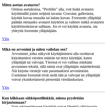
Miten asetan avataren?
Omissa asetuksissa, “Profiilin” alla, voit lisätä avataren
käyttämällä jotain neljästä tavasta: Gravatar, galleriasta,
käyttää kuvaa muualta tai ladata kuvan. Foorumin ylläpitäjä
päättää otetaanko avataret käyttöön ja valitsee mitkä avatarien
käyttöönottotavat sallitaan. Jos et voi käyttää avataria, ota
yhteyttä foorumin ylläpitäjään.
Ylös
Mikä on arvonimi ja miten vaihdan sen?
Arvonimet, jotka näkyvät käyttäjänimesi alla osoittavat
kirjoittamiesi viestien määrän tai tietyt käyttäjät, kuten
ylläpitäjät tai valvojat. Yleensä et voi vaihtaa minkään
arvonimen tekstiä, sillä nämä ovat ylläpitäjän määrittelemiä.
Älä kirjoita viestejä vain parantaaksesi arvonimeäsi.
Useimmat foorumit eivät siedä tätä ja valvojat tai ylläpitäjät
voivat yksinkertaisesti pienentää viestilaskuriasi.
Ylös
Kun klikkaan sähköpostilinkkiä, minua pyydetään
kirjautumaan?
Vain rekisteröityneet käyttäjät voivat lähettää sähköpostia