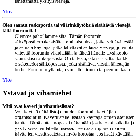
lähettämästä yksityisviestejä.
Ylös
Olen saanut roskapostia tai väärinkäytöksiä sisältäviä viestejä
tältä foorumilta!
Olemme pahoillamme siitä. Tämän foorumin
sähköpostilomake sisältää ominaisuuksia, jotka yrittävät estää
ja seurata käyttäjiä, jotka lähettävät sellaisia viestejä, joten ota
yhteyttä foorumin ylläpitäjään ja lähetä hänelle täysi kopio
saamastasi sähköpostista. On tärkeää, että se sisältää kaikki
otsaketiedot sähköpostista, jotka sisältävät viestin lähettäjän
tiedot. Foorumin ylläpitäjä voi sitten toimia tarpeen mukaan.
Ylös
Ystävät ja vihamiehet
Mitä ovat kaveri ja vihamieslistat?
Voit käyttää näitä listoja muiden foorumin käyttäjien
organisointiin. Kaverilistalle lisätään käyttäjiä omien asetusten
kautta. Tämä auttaa nopeasti näkemään jos he ovat paikalla ja
yksityisviestien lähettämisessä. Teemasta riippuen näiden
käyttäjien viestit saatetaan myös korostaa. Jos lisäät käyttäjän