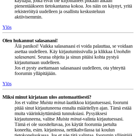
käyttäjiä, jotka eivät ole kirjoittaneet pitkään aikaan
pienentääkseen tietokantansa kokoa. Jos näin on käynyt, yritä
rekisteröityä uudelleen ja osallistu keskusteluun
aktiivisemmin.
Ylös
Olen hukannut salasanani!
Älä panikoi! Vaikka salasanaasi ei voida palauttaa, se voidaan
asettaa uudelleen. Käy kirjautumissivulla ja klikkaa
Unohdin
salasanani
. Seuraa ohjeita ja sinun pitäisi kohta pystyä
kirjautumaan uudelleen.
Jos et pysty asettamaan salasanaasi uudelleen, ota yhteyttä
foorumin ylläpitäjään.
Ylös
Miksi minut kirjataan ulos automaattisesti?
Jos et valitse
Muista minut
-laatikkoa kirjautuessasi, foorumi
pitää sinut kirjautuneena ennalta määritellyn ajan. Tämä estää
muita väärinkäyttämästä tunnuksiasi. Pysyäksesi
kirjautuneena, valitse
Muista minut
-valinta kirjautuessasi.
Tämä ei ole suositeltavaa, jos käytät foorumia jaetulta
koneelta, esim. kirjastossa, nettikahvilassa tai koulun
tietokoneluokassa. Jos et näe tätä valintaa, foorumin ylläpitäjä