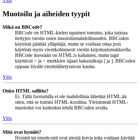
Ylös
Muotoilu ja aiheiden tyypit
Mikä on BBCode?
BBCode on HTML-kielen tapainen toteutus, joka tarjoaa
tiettyjen viestin osien muotoilumahdollisuuden. BBCoden
käytöstä päättää ylläpitäjä, mutta se voidaan ottaa pois
käytöstä myös viestikohtaisesti viestin kirjoituslomakkeella.
BBCode itsessään on HTML:n kaltainen, mutta tagit
käyttävät < ja > merkkien sijaan hakasulkuja [ ja ]. BBCoden
oppaan löydät viestinlähetyssivun kautta.
Ylös
Onko HTML sallittu?
Ei. Tällä foorumilla ei ole mahdollista lähettää HTML:ää
siten, että se toimisi HTML-koodina. Yleisimmät HTML-
muotoilut voi kuitenkin tehdä BBCoden avulla.
Ylös
Mitä ovat hymiöt?
Hymiöt tai emoticonit ovat pieniä kuvia joita voidaan käyttää