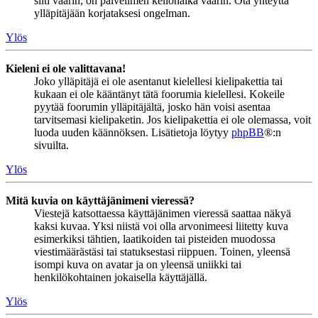
silti väärin, on palvelimen kellonaika väärin. Ota yhteyttä
ylläpitäjään korjataksesi ongelman.
Ylös
Kieleni ei ole valittavana!
Joko ylläpitäjä ei ole asentanut kielellesi kielipakettia tai
kukaan ei ole kääntänyt tätä foorumia kielellesi. Kokeile
pyytää foorumin ylläpitäjältä, josko hän voisi asentaa
tarvitsemasi kielipaketin. Jos kielipakettia ei ole olemassa, voit
luoda uuden käännöksen. Lisätietoja löytyy
phpBB
®:n
sivuilta.
Ylös
Mitä kuvia on käyttäjänimeni vieressä?
Viestejä katsottaessa käyttäjänimen vieressä saattaa näkyä
kaksi kuvaa. Yksi niistä voi olla arvonimeesi liitetty kuva
esimerkiksi tähtien, laatikoiden tai pisteiden muodossa
viestimäärästäsi tai statuksestasi riippuen. Toinen, yleensä
isompi kuva on avatar ja on yleensä uniikki tai
henkilökohtainen jokaisella käyttäjällä.
Ylös