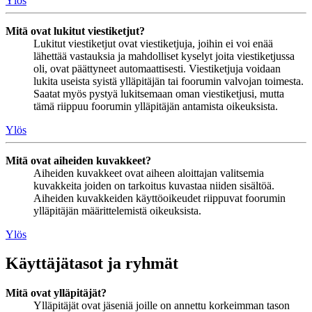
Ylös
Mitä ovat lukitut viestiketjut?
Lukitut viestiketjut ovat viestiketjuja, joihin ei voi enää
lähettää vastauksia ja mahdolliset kyselyt joita viestiketjussa
oli, ovat päättyneet automaattisesti. Viestiketjuja voidaan
lukita useista syistä ylläpitäjän tai foorumin valvojan toimesta.
Saatat myös pystyä lukitsemaan oman viestiketjusi, mutta
tämä riippuu foorumin ylläpitäjän antamista oikeuksista.
Ylös
Mitä ovat aiheiden kuvakkeet?
Aiheiden kuvakkeet ovat aiheen aloittajan valitsemia
kuvakkeita joiden on tarkoitus kuvastaa niiden sisältöä.
Aiheiden kuvakkeiden käyttöoikeudet riippuvat foorumin
ylläpitäjän määrittelemistä oikeuksista.
Ylös
Käyttäjätasot ja ryhmät
Mitä ovat ylläpitäjät?
Ylläpitäjät ovat jäseniä joille on annettu korkeimman tason