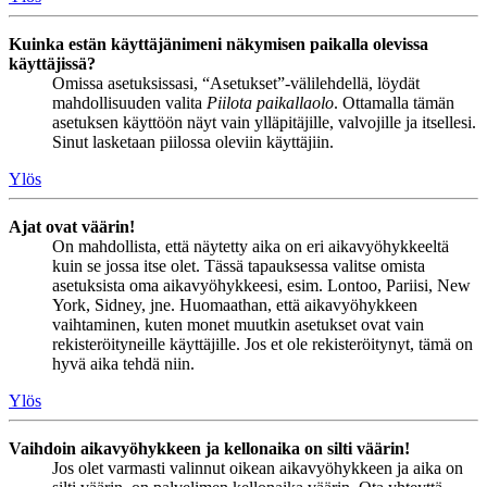
Kuinka estän käyttäjänimeni näkymisen paikalla olevissa
käyttäjissä?
Omissa asetuksissasi, “Asetukset”-välilehdellä, löydät
mahdollisuuden valita
Piilota paikallaolo
. Ottamalla tämän
asetuksen käyttöön näyt vain ylläpitäjille, valvojille ja itsellesi.
Sinut lasketaan piilossa oleviin käyttäjiin.
Ylös
Ajat ovat väärin!
On mahdollista, että näytetty aika on eri aikavyöhykkeeltä
kuin se jossa itse olet. Tässä tapauksessa valitse omista
asetuksista oma aikavyöhykkeesi, esim. Lontoo, Pariisi, New
York, Sidney, jne. Huomaathan, että aikavyöhykkeen
vaihtaminen, kuten monet muutkin asetukset ovat vain
rekisteröityneille käyttäjille. Jos et ole rekisteröitynyt, tämä on
hyvä aika tehdä niin.
Ylös
Vaihdoin aikavyöhykkeen ja kellonaika on silti väärin!
Jos olet varmasti valinnut oikean aikavyöhykkeen ja aika on