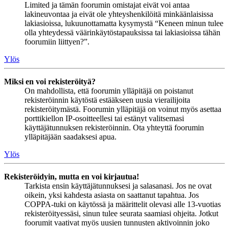
Limited ja tämän foorumin omistajat eivät voi antaa
lakineuvontaa ja eivät ole yhteyshenkilöitä minkäänlaisissa
lakiasioissa, lukuunottamatta kysymystä “Keneen minun tulee
olla yhteydessä väärinkäytöstapauksissa tai lakiasioissa tähän
foorumiin liittyen?”.
Ylös
Miksi en voi rekisteröityä?
On mahdollista, että foorumin ylläpitäjä on poistanut
rekisteröinnin käytöstä estääkseen uusia vierailijoita
rekisteröitymästä. Foorumin ylläpitäjä on voinut myös asettaa
porttikiellon IP-osoitteellesi tai estänyt valitsemasi
käyttäjätunnuksen rekisteröinnin. Ota yhteyttä foorumin
ylläpitäjään saadaksesi apua.
Ylös
Rekisteröidyin, mutta en voi kirjautua!
Tarkista ensin käyttäjätunnuksesi ja salasanasi. Jos ne ovat
oikein, yksi kahdesta asiasta on saattanut tapahtua. Jos
COPPA-tuki on käytössä ja määrittelit olevasi alle 13-vuotias
rekisteröityessäsi, sinun tulee seurata saamiasi ohjeita. Jotkut
foorumit vaativat myös uusien tunnusten aktivoinnin joko