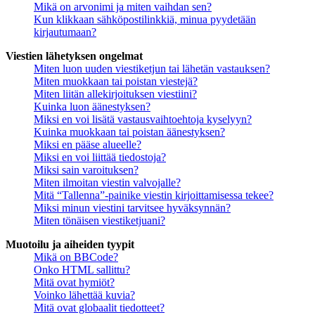
Mikä on arvonimi ja miten vaihdan sen?
Kun klikkaan sähköpostilinkkiä, minua pyydetään
kirjautumaan?
Viestien lähetyksen ongelmat
Miten luon uuden viestiketjun tai lähetän vastauksen?
Miten muokkaan tai poistan viestejä?
Miten liitän allekirjoituksen viestiini?
Kuinka luon äänestyksen?
Miksi en voi lisätä vastausvaihtoehtoja kyselyyn?
Kuinka muokkaan tai poistan äänestyksen?
Miksi en pääse alueelle?
Miksi en voi liittää tiedostoja?
Miksi sain varoituksen?
Miten ilmoitan viestin valvojalle?
Mitä “Tallenna”-painike viestin kirjoittamisessa tekee?
Miksi minun viestini tarvitsee hyväksynnän?
Miten tönäisen viestiketjuani?
Muotoilu ja aiheiden tyypit
Mikä on BBCode?
Onko HTML sallittu?
Mitä ovat hymiöt?
Voinko lähettää kuvia?
Mitä ovat globaalit tiedotteet?