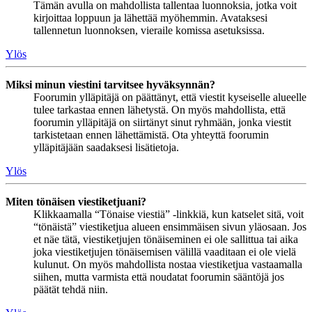
Tämän avulla on mahdollista tallentaa luonnoksia, jotka voit
kirjoittaa loppuun ja lähettää myöhemmin. Avataksesi
tallennetun luonnoksen, vieraile komissa asetuksissa.
Ylös
Miksi minun viestini tarvitsee hyväksynnän?
Foorumin ylläpitäjä on päättänyt, että viestit kyseiselle alueelle
tulee tarkastaa ennen lähetystä. On myös mahdollista, että
foorumin ylläpitäjä on siirtänyt sinut ryhmään, jonka viestit
tarkistetaan ennen lähettämistä. Ota yhteyttä foorumin
ylläpitäjään saadaksesi lisätietoja.
Ylös
Miten tönäisen viestiketjuani?
Klikkaamalla “Tönaise viestiä” -linkkiä, kun katselet sitä, voit
“tönäistä” viestiketjua alueen ensimmäisen sivun yläosaan. Jos
et näe tätä, viestiketjujen tönäiseminen ei ole sallittua tai aika
joka viestiketjujen tönäisemisen välillä vaaditaan ei ole vielä
kulunut. On myös mahdollista nostaa viestiketjua vastaamalla
siihen, mutta varmista että noudatat foorumin sääntöjä jos
päätät tehdä niin.