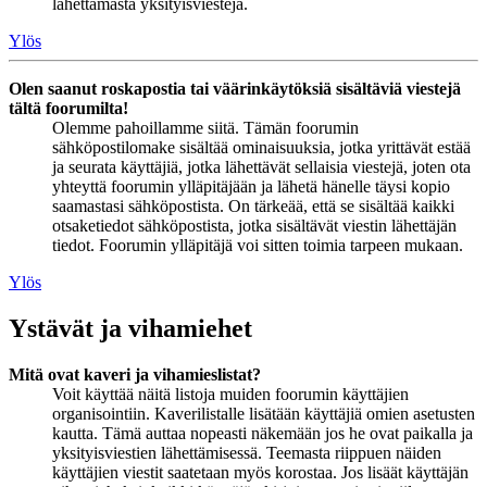
lähettämästä yksityisviestejä.
Ylös
Olen saanut roskapostia tai väärinkäytöksiä sisältäviä viestejä
tältä foorumilta!
Olemme pahoillamme siitä. Tämän foorumin
sähköpostilomake sisältää ominaisuuksia, jotka yrittävät estää
ja seurata käyttäjiä, jotka lähettävät sellaisia viestejä, joten ota
yhteyttä foorumin ylläpitäjään ja lähetä hänelle täysi kopio
saamastasi sähköpostista. On tärkeää, että se sisältää kaikki
otsaketiedot sähköpostista, jotka sisältävät viestin lähettäjän
tiedot. Foorumin ylläpitäjä voi sitten toimia tarpeen mukaan.
Ylös
Ystävät ja vihamiehet
Mitä ovat kaveri ja vihamieslistat?
Voit käyttää näitä listoja muiden foorumin käyttäjien
organisointiin. Kaverilistalle lisätään käyttäjiä omien asetusten
kautta. Tämä auttaa nopeasti näkemään jos he ovat paikalla ja
yksityisviestien lähettämisessä. Teemasta riippuen näiden
käyttäjien viestit saatetaan myös korostaa. Jos lisäät käyttäjän