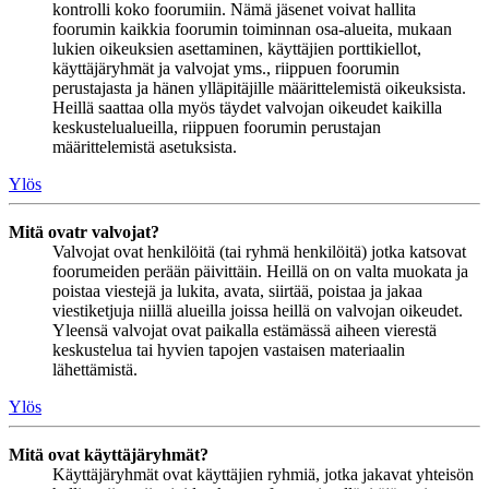
kontrolli koko foorumiin. Nämä jäsenet voivat hallita
foorumin kaikkia foorumin toiminnan osa-alueita, mukaan
lukien oikeuksien asettaminen, käyttäjien porttikiellot,
käyttäjäryhmät ja valvojat yms., riippuen foorumin
perustajasta ja hänen ylläpitäjille määrittelemistä oikeuksista.
Heillä saattaa olla myös täydet valvojan oikeudet kaikilla
keskustelualueilla, riippuen foorumin perustajan
määrittelemistä asetuksista.
Ylös
Mitä ovatr valvojat?
Valvojat ovat henkilöitä (tai ryhmä henkilöitä) jotka katsovat
foorumeiden perään päivittäin. Heillä on on valta muokata ja
poistaa viestejä ja lukita, avata, siirtää, poistaa ja jakaa
viestiketjuja niillä alueilla joissa heillä on valvojan oikeudet.
Yleensä valvojat ovat paikalla estämässä aiheen vierestä
keskustelua tai hyvien tapojen vastaisen materiaalin
lähettämistä.
Ylös
Mitä ovat käyttäjäryhmät?
Käyttäjäryhmät ovat käyttäjien ryhmiä, jotka jakavat yhteisön