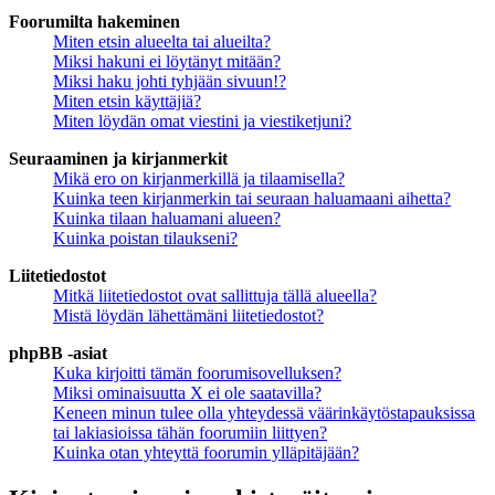
Foorumilta hakeminen
Miten etsin alueelta tai alueilta?
Miksi hakuni ei löytänyt mitään?
Miksi haku johti tyhjään sivuun!?
Miten etsin käyttäjiä?
Miten löydän omat viestini ja viestiketjuni?
Seuraaminen ja kirjanmerkit
Mikä ero on kirjanmerkillä ja tilaamisella?
Kuinka teen kirjanmerkin tai seuraan haluamaani aihetta?
Kuinka tilaan haluamani alueen?
Kuinka poistan tilaukseni?
Liitetiedostot
Mitkä liitetiedostot ovat sallittuja tällä alueella?
Mistä löydän lähettämäni liitetiedostot?
phpBB -asiat
Kuka kirjoitti tämän foorumisovelluksen?
Miksi ominaisuutta X ei ole saatavilla?
Keneen minun tulee olla yhteydessä väärinkäytöstapauksissa
tai lakiasioissa tähän foorumiin liittyen?
Kuinka otan yhteyttä foorumin ylläpitäjään?