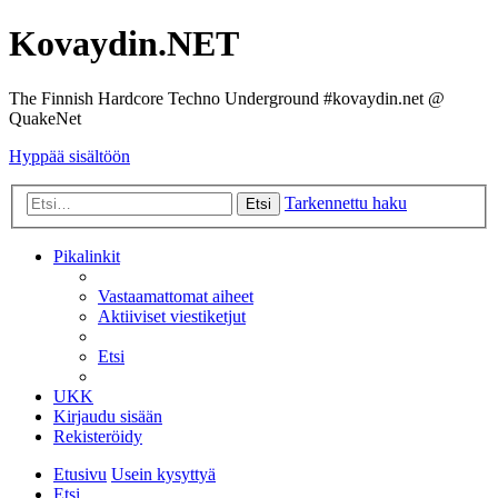
Kovaydin.NET
The Finnish Hardcore Techno Underground #kovaydin.net @
QuakeNet
Hyppää sisältöön
Tarkennettu haku
Etsi
Pikalinkit
Vastaamattomat aiheet
Aktiiviset viestiketjut
Etsi
UKK
Kirjaudu sisään
Rekisteröidy
Etusivu
Usein kysyttyä
Etsi