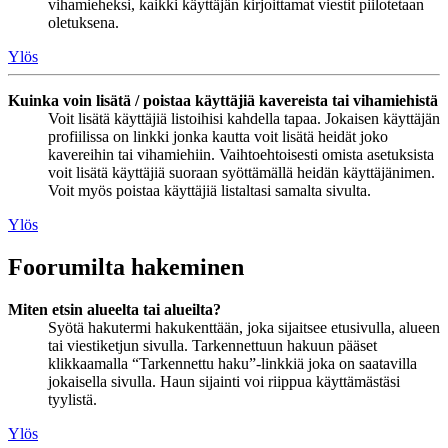
vihamieheksi, kaikki käyttäjän kirjoittamat viestit piilotetaan
oletuksena.
Ylös
Kuinka voin lisätä / poistaa käyttäjiä kavereista tai vihamiehistä
Voit lisätä käyttäjiä listoihisi kahdella tapaa. Jokaisen käyttäjän
profiilissa on linkki jonka kautta voit lisätä heidät joko
kavereihin tai vihamiehiin. Vaihtoehtoisesti omista asetuksista
voit lisätä käyttäjiä suoraan syöttämällä heidän käyttäjänimen.
Voit myös poistaa käyttäjiä listaltasi samalta sivulta.
Ylös
Foorumilta hakeminen
Miten etsin alueelta tai alueilta?
Syötä hakutermi hakukenttään, joka sijaitsee etusivulla, alueen
tai viestiketjun sivulla. Tarkennettuun hakuun pääset
klikkaamalla “Tarkennettu haku”-linkkiä joka on saatavilla
jokaisella sivulla. Haun sijainti voi riippua käyttämästäsi
tyylistä.
Ylös