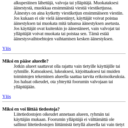
alkuperäinen lähettäjä, valvoja tai ylläpitäjä. Muokataksesi
äänestystä, muokkaa ensimmäistä viestiä viestiketjussa.
Äänestys on aina kytketty viestiketjun ensimmäiseen viestiin.
Jos kukaan ei ole vielä äänestänyt, käyttäjät voivat poistaa
äänestyksen tai muokata mitä tahansa äänestyksen asetusta.
Jos käyttäjät ovat kuitenkin jo äänestäneet, vain valvojat tai
ylläpitäjät voivat muokata tai poistaa sen. Tämä estää
äänestysvaihtoehtojen vaihtamisen kesken äänestyksen.
Ylös
Miksi en pääse alueelle?
Jotkin alueet saattavat olla rajattu vain tietyille käyttäjille tai
ryhmille. Katsoaksesi, lukeaksesi, kirjoittaaksesi tai muiden
toimintojen tekeminen alueella saattaa tarvita erikoisoikeuksia.
Jos haluat oikeudet, ota yhteyttä foorumin valvojaan tai
ylläpitäjään.
Ylös
Miksi en voi liittää tiedostoja?
Liitetiedostojen oikeudet annetaan alueen, ryhmän tai
käyttäjän mukaan. Foorumin ylläpitäjä ei välttämättä ole
sallinut liitetiedostojen liittämistä tietyllä alueella tai vain tietyt