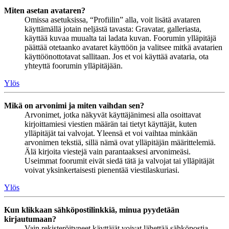
Miten asetan avataren?
Omissa asetuksissa, “Profiilin” alla, voit lisätä avataren
käyttämällä jotain neljästä tavasta: Gravatar, galleriasta,
käyttää kuvaa muualta tai ladata kuvan. Foorumin ylläpitäjä
päättää otetaanko avataret käyttöön ja valitsee mitkä avatarien
käyttöönottotavat sallitaan. Jos et voi käyttää avataria, ota
yhteyttä foorumin ylläpitäjään.
Ylös
Mikä on arvonimi ja miten vaihdan sen?
Arvonimet, jotka näkyvät käyttäjänimesi alla osoittavat
kirjoittamiesi viestien määrän tai tietyt käyttäjät, kuten
ylläpitäjät tai valvojat. Yleensä et voi vaihtaa minkään
arvonimen tekstiä, sillä nämä ovat ylläpitäjän määrittelemiä.
Älä kirjoita viestejä vain parantaaksesi arvonimeäsi.
Useimmat foorumit eivät siedä tätä ja valvojat tai ylläpitäjät
voivat yksinkertaisesti pienentää viestilaskuriasi.
Ylös
Kun klikkaan sähköpostilinkkiä, minua pyydetään
kirjautumaan?
Vain rekisteröityneet käyttäjät voivat lähettää sähköpostia