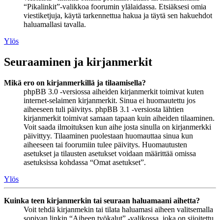
“Pikalinkit”-valikkoa foorumin ylälaidassa. Etsiäksesi omia
viestiketjuja, käytä tarkennettua hakua ja täytä sen hakuehdot
haluamallasi tavalla.
Ylös
Seuraaminen ja kirjanmerkit
Mikä ero on kirjanmerkillä ja tilaamisella?
phpBB 3.0 -versiossa aiheiden kirjanmerkit toimivat kuten
internet-selaimen kirjanmerkit. Sinua ei huomautettu jos
aiheeseen tuli päivitys. phpBB 3.1 -versiosta lähtien
kirjanmerkit toimivat samaan tapaan kuin aiheiden tilaaminen.
Voit saada ilmoituksen kun aihe josta sinulla on kirjanmerkki
päivittyy. Tilaaminen puolestaan huomauttaa sinua kun
aiheeseen tai foorumiin tulee päivitys. Huomautusten
asetukset ja tilausten asetukset voidaan määrittää omissa
asetuksissa kohdassa “Omat asetukset”.
Ylös
Kuinka teen kirjanmerkin tai seuraan haluamaani aihetta?
Voit tehdä kirjanmekin tai tilata haluamasi aiheen valitsemalla
sopivan linkin “Aiheen työkalut” -valikossa, joka on sijoitettu