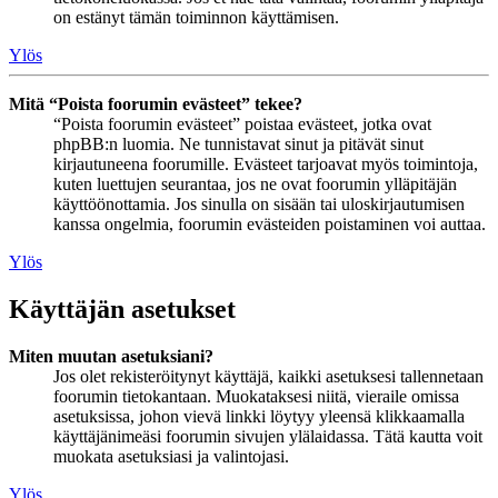
on estänyt tämän toiminnon käyttämisen.
Ylös
Mitä “Poista foorumin evästeet” tekee?
“Poista foorumin evästeet” poistaa evästeet, jotka ovat
phpBB:n luomia. Ne tunnistavat sinut ja pitävät sinut
kirjautuneena foorumille. Evästeet tarjoavat myös toimintoja,
kuten luettujen seurantaa, jos ne ovat foorumin ylläpitäjän
käyttöönottamia. Jos sinulla on sisään tai uloskirjautumisen
kanssa ongelmia, foorumin evästeiden poistaminen voi auttaa.
Ylös
Käyttäjän asetukset
Miten muutan asetuksiani?
Jos olet rekisteröitynyt käyttäjä, kaikki asetuksesi tallennetaan
foorumin tietokantaan. Muokataksesi niitä, vieraile omissa
asetuksissa, johon vievä linkki löytyy yleensä klikkaamalla
käyttäjänimeäsi foorumin sivujen ylälaidassa. Tätä kautta voit
muokata asetuksiasi ja valintojasi.
Ylös