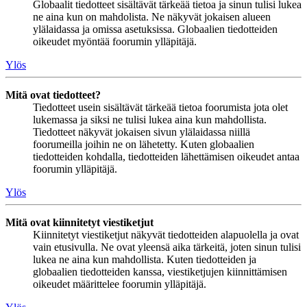
Globaalit tiedotteet sisältävät tärkeää tietoa ja sinun tulisi lukea
ne aina kun on mahdolista. Ne näkyvät jokaisen alueen
ylälaidassa ja omissa asetuksissa. Globaalien tiedotteiden
oikeudet myöntää foorumin ylläpitäjä.
Ylös
Mitä ovat tiedotteet?
Tiedotteet usein sisältävät tärkeää tietoa foorumista jota olet
lukemassa ja siksi ne tulisi lukea aina kun mahdollista.
Tiedotteet näkyvät jokaisen sivun ylälaidassa niillä
foorumeilla joihin ne on lähetetty. Kuten globaalien
tiedotteiden kohdalla, tiedotteiden lähettämisen oikeudet antaa
foorumin ylläpitäjä.
Ylös
Mitä ovat kiinnitetyt viestiketjut
Kiinnitetyt viestiketjut näkyvät tiedotteiden alapuolella ja ovat
vain etusivulla. Ne ovat yleensä aika tärkeitä, joten sinun tulisi
lukea ne aina kun mahdollista. Kuten tiedotteiden ja
globaalien tiedotteiden kanssa, viestiketjujen kiinnittämisen
oikeudet määrittelee foorumin ylläpitäjä.