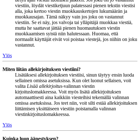
viestiin, löydät viestiketjuun palatessasi pienen tekstin viestisi
alla, joka kertoo viestin muokkauskertojen lukumäärän ja
muokkausajan. Tämä näkyy vain jos joku on vastannut
viestiin. Se ei näy, jos valvoja tai ylläpitäjä muokkaa viestiä,
mutta he saattavat jättää pienen huomautuksen viestin
muokkaamisen syistä niin halutessaan. Huomaa, että
normaalit käyttäjät eivät voi poistaa viestejä, jos niihin on joku
vastannut.
Ylös
Miten liitän allekirjoituksen viestiini?
Lisätäksesi allekirjoituksen viestiisi, sinun täytyy ensin luoda
sellainen omissa asetuksissa. Kun olet luonut sellaisen, voit
valita
Lisää allekirjoitus
-valinnan viestin
kirjoituslomakkeessa. Voit myös lisätä allekirjoituksen
automaattisesti aina kaikkiin viesteihisi tekemällä valinnan
omissa asetuksissa. Jos teet niin, voit silti estää allekirjoituksen
liittämisen yksittäiseen viestiin poistamalla valinnan
viestinkirjoituslomakkeessa.
Ylös
Kuinka luon äänestyksen?