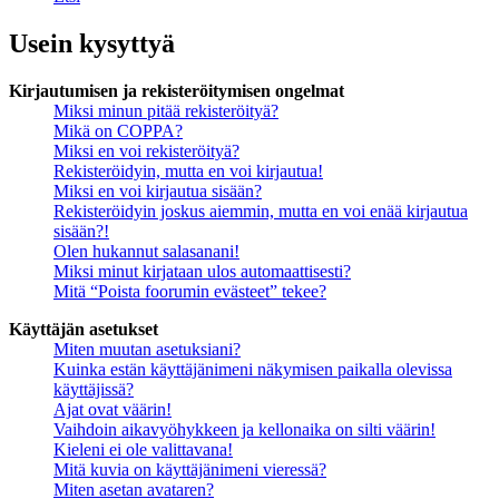
Usein kysyttyä
Kirjautumisen ja rekisteröitymisen ongelmat
Miksi minun pitää rekisteröityä?
Mikä on COPPA?
Miksi en voi rekisteröityä?
Rekisteröidyin, mutta en voi kirjautua!
Miksi en voi kirjautua sisään?
Rekisteröidyin joskus aiemmin, mutta en voi enää kirjautua
sisään?!
Olen hukannut salasanani!
Miksi minut kirjataan ulos automaattisesti?
Mitä “Poista foorumin evästeet” tekee?
Käyttäjän asetukset
Miten muutan asetuksiani?
Kuinka estän käyttäjänimeni näkymisen paikalla olevissa
käyttäjissä?
Ajat ovat väärin!
Vaihdoin aikavyöhykkeen ja kellonaika on silti väärin!
Kieleni ei ole valittavana!
Mitä kuvia on käyttäjänimeni vieressä?
Miten asetan avataren?