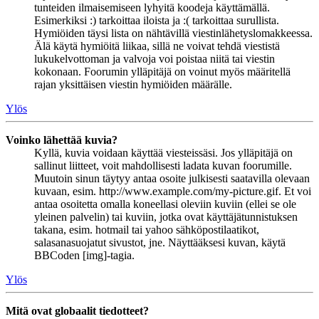
tunteiden ilmaisemiseen lyhyitä koodeja käyttämällä.
Esimerkiksi :) tarkoittaa iloista ja :( tarkoittaa surullista.
Hymiöiden täysi lista on nähtävillä viestinlähetyslomakkeessa.
Älä käytä hymiöitä liikaa, sillä ne voivat tehdä viestistä
lukukelvottoman ja valvoja voi poistaa niitä tai viestin
kokonaan. Foorumin ylläpitäjä on voinut myös määritellä
rajan yksittäisen viestin hymiöiden määrälle.
Ylös
Voinko lähettää kuvia?
Kyllä, kuvia voidaan käyttää viesteissäsi. Jos ylläpitäjä on
sallinut liitteet, voit mahdollisesti ladata kuvan foorumille.
Muutoin sinun täytyy antaa osoite julkisesti saatavilla olevaan
kuvaan, esim. http://www.example.com/my-picture.gif. Et voi
antaa osoitetta omalla koneellasi oleviin kuviin (ellei se ole
yleinen palvelin) tai kuviin, jotka ovat käyttäjätunnistuksen
takana, esim. hotmail tai yahoo sähköpostilaatikot,
salasanasuojatut sivustot, jne. Näyttääksesi kuvan, käytä
BBCoden [img]-tagia.
Ylös
Mitä ovat globaalit tiedotteet?