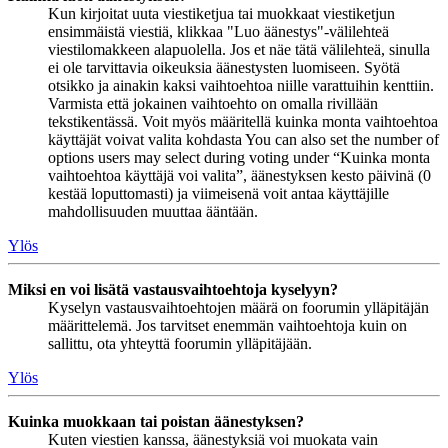
Kun kirjoitat uuta viestiketjua tai muokkaat viestiketjun
ensimmäistä viestiä, klikkaa "Luo äänestys"-välilehteä
viestilomakkeen alapuolella. Jos et näe tätä välilehteä, sinulla
ei ole tarvittavia oikeuksia äänestysten luomiseen. Syötä
otsikko ja ainakin kaksi vaihtoehtoa niille varattuihin kenttiin.
Varmista että jokainen vaihtoehto on omalla rivillään
tekstikentässä. Voit myös määritellä kuinka monta vaihtoehtoa
käyttäjät voivat valita kohdasta You can also set the number of
options users may select during voting under “Kuinka monta
vaihtoehtoa käyttäjä voi valita”, äänestyksen kesto päivinä (0
kestää loputtomasti) ja viimeisenä voit antaa käyttäjille
mahdollisuuden muuttaa ääntään.
Ylös
Miksi en voi lisätä vastausvaihtoehtoja kyselyyn?
Kyselyn vastausvaihtoehtojen määrä on foorumin ylläpitäjän
määrittelemä. Jos tarvitset enemmän vaihtoehtoja kuin on
sallittu, ota yhteyttä foorumin ylläpitäjään.
Ylös
Kuinka muokkaan tai poistan äänestyksen?
Kuten viestien kanssa, äänestyksiä voi muokata vain