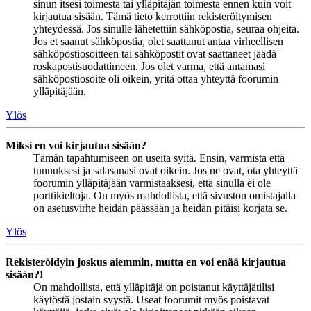
sinun itsesi toimesta tai ylläpitäjän toimesta ennen kuin voit
kirjautua sisään. Tämä tieto kerrottiin rekisteröitymisen
yhteydessä. Jos sinulle lähetettiin sähköpostia, seuraa ohjeita.
Jos et saanut sähköpostia, olet saattanut antaa virheellisen
sähköpostiosoitteen tai sähköpostit ovat saattaneet jäädä
roskapostisuodattimeen. Jos olet varma, että antamasi
sähköpostiosoite oli oikein, yritä ottaa yhteyttä foorumin
ylläpitäjään.
Ylös
Miksi en voi kirjautua sisään?
Tämän tapahtumiseen on useita syitä. Ensin, varmista että
tunnuksesi ja salasanasi ovat oikein. Jos ne ovat, ota yhteyttä
foorumin ylläpitäjään varmistaaksesi, että sinulla ei ole
porttikieltoja. On myös mahdollista, että sivuston omistajalla
on asetusvirhe heidän päässään ja heidän pitäisi korjata se.
Ylös
Rekisteröidyin joskus aiemmin, mutta en voi enää kirjautua
sisään?!
On mahdollista, että ylläpitäjä on poistanut käyttäjätilisi
käytöstä jostain syystä. Useat foorumit myös poistavat