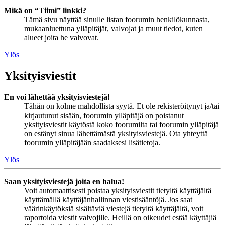
Mikä on “Tiimi” linkki?
Tämä sivu näyttää sinulle listan foorumin henkilökunnasta,
mukaanluettuna ylläpitäjät, valvojat ja muut tiedot, kuten
alueet joita he valvovat.
Ylös
Yksityisviestit
En voi lähettää yksityisviestejä!
Tähän on kolme mahdollista syytä. Et ole rekisteröitynyt ja/tai
kirjautunut sisään, foorumin ylläpitäjä on poistanut
yksityisviestit käytöstä koko foorumilta tai foorumin ylläpitäjä
on estänyt sinua lähettämästä yksityisviestejä. Ota yhteyttä
foorumin ylläpitäjään saadaksesi lisätietoja.
Ylös
Saan yksityisviestejä joita en halua!
Voit automaattisesti poistaa yksityisviestit tietyltä käyttäjältä
käyttämällä käyttäjänhallinnan viestisääntöjä. Jos saat
väärinkäytöksiä sisältäviä viestejä tietyltä käyttäjältä, voit
raportoida viestit valvojille. Heillä on oikeudet estää käyttäjiä