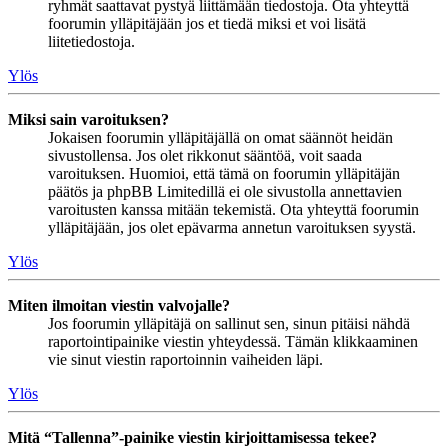
ryhmät saattavat pystyä liittämään tiedostoja. Ota yhteyttä
foorumin ylläpitäjään jos et tiedä miksi et voi lisätä
liitetiedostoja.
Ylös
Miksi sain varoituksen?
Jokaisen foorumin ylläpitäjällä on omat säännöt heidän
sivustollensa. Jos olet rikkonut sääntöä, voit saada
varoituksen. Huomioi, että tämä on foorumin ylläpitäjän
päätös ja phpBB Limitedillä ei ole sivustolla annettavien
varoitusten kanssa mitään tekemistä. Ota yhteyttä foorumin
ylläpitäjään, jos olet epävarma annetun varoituksen syystä.
Ylös
Miten ilmoitan viestin valvojalle?
Jos foorumin ylläpitäjä on sallinut sen, sinun pitäisi nähdä
raportointipainike viestin yhteydessä. Tämän klikkaaminen
vie sinut viestin raportoinnin vaiheiden läpi.
Ylös
Mitä “Tallenna”-painike viestin kirjoittamisessa tekee?