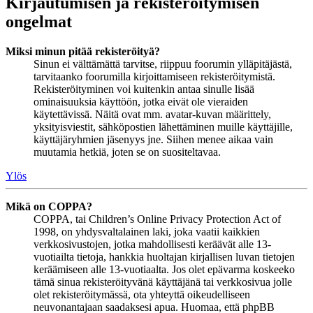
Kirjautumisen ja rekisteröitymisen
ongelmat
Miksi minun pitää rekisteröityä?
Sinun ei välttämättä tarvitse, riippuu foorumin ylläpitäjästä,
tarvitaanko foorumilla kirjoittamiseen rekisteröitymistä.
Rekisteröityminen voi kuitenkin antaa sinulle lisää
ominaisuuksia käyttöön, jotka eivät ole vieraiden
käytettävissä. Näitä ovat mm. avatar-kuvan määrittely,
yksityisviestit, sähköpostien lähettäminen muille käyttäjille,
käyttäjäryhmien jäsenyys jne. Siihen menee aikaa vain
muutamia hetkiä, joten se on suositeltavaa.
Ylös
Mikä on COPPA?
COPPA, tai Children’s Online Privacy Protection Act of
1998, on yhdysvaltalainen laki, joka vaatii kaikkien
verkkosivustojen, jotka mahdollisesti keräävät alle 13-
vuotiailta tietoja, hankkia huoltajan kirjallisen luvan tietojen
keräämiseen alle 13-vuotiaalta. Jos olet epävarma koskeeko
tämä sinua rekisteröityvänä käyttäjänä tai verkkosivua jolle
olet rekisteröitymässä, ota yhteyttä oikeudelliseen
neuvonantajaan saadaksesi apua. Huomaa, että phpBB