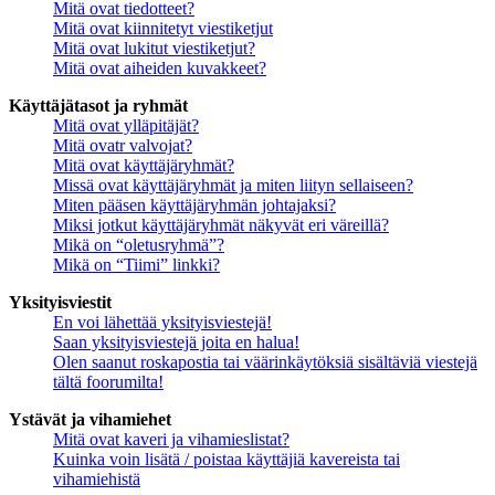
Mitä ovat tiedotteet?
Mitä ovat kiinnitetyt viestiketjut
Mitä ovat lukitut viestiketjut?
Mitä ovat aiheiden kuvakkeet?
Käyttäjätasot ja ryhmät
Mitä ovat ylläpitäjät?
Mitä ovatr valvojat?
Mitä ovat käyttäjäryhmät?
Missä ovat käyttäjäryhmät ja miten liityn sellaiseen?
Miten pääsen käyttäjäryhmän johtajaksi?
Miksi jotkut käyttäjäryhmät näkyvät eri väreillä?
Mikä on “oletusryhmä”?
Mikä on “Tiimi” linkki?
Yksityisviestit
En voi lähettää yksityisviestejä!
Saan yksityisviestejä joita en halua!
Olen saanut roskapostia tai väärinkäytöksiä sisältäviä viestejä
tältä foorumilta!
Ystävät ja vihamiehet
Mitä ovat kaveri ja vihamieslistat?
Kuinka voin lisätä / poistaa käyttäjiä kavereista tai
vihamiehistä