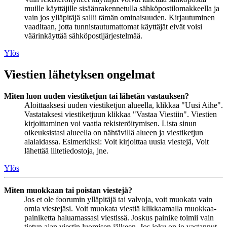
muille käyttäjille sisäänrakennetulla sähköpostilomakkeella ja
vain jos ylläpitäjä sallii tämän ominaisuuden. Kirjautuminen
vaaditaan, jotta tunnistautumattomat käyttäjät eivät voisi
väärinkäyttää sähköpostijärjestelmää.
Ylös
Viestien lähetyksen ongelmat
Miten luon uuden viestiketjun tai lähetän vastauksen?
Aloittaaksesi uuden viestiketjun alueella, klikkaa "Uusi Aihe".
Vastataksesi viestiketjuun klikkaa "Vastaa Viestiin". Viestien
kirjoittaminen voi vaatia rekisteröitymisen. Lista sinun
oikeuksistasi alueella on nähtävillä alueen ja viestiketjun
alalaidassa. Esimerkiksi: Voit kirjoittaa uusia viestejä, Voit
lähettää liitetiedostoja, jne.
Ylös
Miten muokkaan tai poistan viestejä?
Jos et ole foorumin ylläpitäjä tai valvoja, voit muokata vain
omia viestejäsi. Voit muokata viestiä klikkaamalla muokkaa-
painiketta haluamassasi viestissä. Joskus painike toimii vain
tietyn ajan viestin luomisen jälkeen. Jos joku on jo vastannut