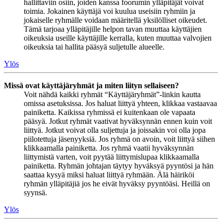
hallittaviin osiin, joiden kanssa foorumin ylläpitäjät voivat
toimia. Jokainen käyttäjä voi kuulua useisiin ryhmiin ja
jokaiselle ryhmälle voidaan määritellä yksilölliset oikeudet.
Tämä tarjoaa ylläpitäjille helpon tavan muuttaa käyttäjien
oikeuksia useille käyttäjille kerralla, kuten muuttaa valvojien
oikeuksia tai hallita pääsyä suljetulle alueelle.
Ylös
Missä ovat käyttäjäryhmät ja miten liityn sellaiseen?
Voit nähdä kaikki ryhmät “Käyttäjäryhmät”-linkin kautta
omissa asetuksissa. Jos haluat liittyä yhteen, klikkaa vastaavaa
painiketta. Kaikissa ryhmissä ei kuitenkaan ole vapaata
pääsyä. Jotkut ryhmät vaativat hyväksynnän ennen kuin voit
liittyä. Jotkut voivat olla suljettuja ja joissakin voi olla jopa
piilotettuja jäsenyyksiä. Jos ryhmä on avoin, voit liittyä siihen
klikkaamalla painiketta. Jos ryhmä vaatii hyväksynnän
liittymistä varten, voit pyytää liittymislupaa klikkaamalla
painiketta. Ryhmän johtajan täytyy hyväksyä pyyntösi ja hän
saattaa kysyä miksi haluat liittyä ryhmään. Älä häiriköi
ryhmän ylläpitäjiä jos he eivät hyväksy pyyntöäsi. Heillä on
syynsä.
Ylös