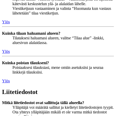
kätevästi keskustelun ylä- ja alalaidan lähelle.
Viestiketjuun vastaaminen ja valinta “Huomauta kun vastaus
lähetetään” tilaa viestiketjun.
Ylös
Kuinka tilaan haluamani alueen?
Tilataksesi haluamasi alueen, valitse “Tilaa alue” -linkki,
aluesivun alalaidassa.
Ylös
Kuinka poistan tilaukseni?
Poistaaksesi tilauksiasi, mene omiin asetuksiisi ja seuraa
linkkejä tilauksiisi.
Ylös
Liitetiedostot
Mitkä liitetiedostot ovat sallittuja tällä alueella?
Ylläpitäjä voi määrätä sallitut ja kielletyt liitetiedostojen tyypit.
Ota yhteys ylläpitäjään mikäli et ole varma mitkä tiedostot