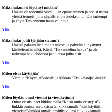
Miksi hakuni ei löytänyt mitään?
Hakusi oli todennäköisesti liian epämääräinen ja sisälsi useita
yleisiä termejä, joita phpBB ei ole indeksoinut. Ole tarkempi
ja käytä Tarkennetun haun valintoja.
Ylös
Miksi haku johti tyhjään sivuun!?
Hakusi palautti liian monta tulosta ja palvelin ei pystynyt
käsittelemään niitä. Käytä “Tarkennettua hakua” ja ole
tarkempi hakuehdoissa ja alueissa joilta etsit.
Ylös
Miten etsin käyttäjiä?
Vieraile “Käyttäjät”-sivulla ja klikkaa “Etsi käyttäjä”-linkkiä.
Ylös
Miten löydän omat viestini ja viestiketjuni?
Omat viestisi näet klikkaamalla “Katso omia viestejäsi”-
linkkiä omissa asetuksissa tai klikkaamalla “Etsi käyttäjän
viesteistä”-linkkiä omalla profiilisivullasi tai klikkaamalla