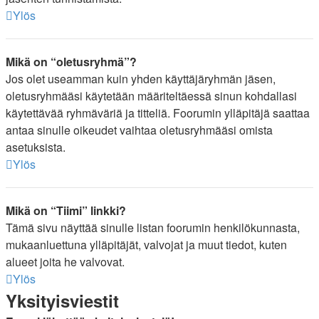
Ylös
Mikä on “oletusryhmä”?
Jos olet useamman kuin yhden käyttäjäryhmän jäsen,
oletusryhmääsi käytetään määriteltäessä sinun kohdallasi
käytettävää ryhmäväriä ja titteliä. Foorumin ylläpitäjä saattaa
antaa sinulle oikeudet vaihtaa oletusryhmääsi omista
asetuksista.
Ylös
Mikä on “Tiimi” linkki?
Tämä sivu näyttää sinulle listan foorumin henkilökunnasta,
mukaanluettuna ylläpitäjät, valvojat ja muut tiedot, kuten
alueet joita he valvovat.
Ylös
Yksityisviestit