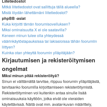
Liitetiedostot
Mitkä liitetiedostot ovat sallittuja tällä alueella?
Mistä löydän lähettämäni liitetiedostot?
phpBB -asiat
Kuka kirjoitti tämän foorumisovelluksen?
Miksi ominaisuutta X ei ole saatavilla?
Keneen minun tulee olla yhteydessä
väärinkäytöstapauksissa tai lakiasioissa tähän foorumiin
liittyen?
Kuinka otan yhteyttä foorumin ylläpitäjään?
Kirjautumisen ja rekisteröitymisen
ongelmat
Miksi minun pitää rekisteröityä?
Sinun ei välttämättä tarvitse, riippuu foorumin ylläpitäjästä,
tarvitaanko foorumilla kirjoittamiseen rekisteröitymistä.
Rekisteröityminen voi kuitenkin antaa sinulle lisää
ominaisuuksia käyttöön, jotka eivät ole vieraiden
käytettävissä. Näitä ovat mm. avatar-kuvan määrittely,