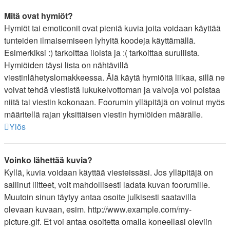
Mitä ovat hymiöt?
Hymiöt tai emoticonit ovat pieniä kuvia joita voidaan käyttää
tunteiden ilmaisemiseen lyhyitä koodeja käyttämällä.
Esimerkiksi :) tarkoittaa iloista ja :( tarkoittaa surullista.
Hymiöiden täysi lista on nähtävillä
viestinlähetyslomakkeessa. Älä käytä hymiöitä liikaa, sillä ne
voivat tehdä viestistä lukukelvottoman ja valvoja voi poistaa
niitä tai viestin kokonaan. Foorumin ylläpitäjä on voinut myös
määritellä rajan yksittäisen viestin hymiöiden määrälle.
Ylös
Voinko lähettää kuvia?
Kyllä, kuvia voidaan käyttää viesteissäsi. Jos ylläpitäjä on
sallinut liitteet, voit mahdollisesti ladata kuvan foorumille.
Muutoin sinun täytyy antaa osoite julkisesti saatavilla
olevaan kuvaan, esim. http://www.example.com/my-
picture.gif. Et voi antaa osoitetta omalla koneellasi oleviin