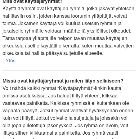
Mitä ovat käyttäjäryhmät?
Käyttäjäryhmät ovat käyttäjien ryhmiä, jotka jakavat yhteisön
hallittaviin osiin, joiden kanssa foorumin ylläpitäjät voivat
toimia. Jokainen käyttäjä voi kuulua useisiin ryhmiin ja
jokaiselle ryhmälle voidaan määritellä yksilölliset oikeudet.
Tämä tarjoaa ylläpitäjille helpon tavan muuttaa käyttäjien
oikeuksia useille käyttäjille kerralla, kuten muuttaa valvojien
oikeuksia tai hallita pääsyä suljetulle alueelle.
Ylös
Missä ovat käyttäjäryhmät ja miten liityn sellaiseen?
Voit nähdä kaikki ryhmät “Käyttäjäryhmät”-linkin kautta
omissa asetuksissa. Jos haluat liittyä yhteen, klikkaa
vastaavaa painiketta. Kaikissa ryhmissä ei kuitenkaan ole
vapaata pääsyä. Jotkut ryhmät vaativat hyväksynnän ennen
kuin voit liittyä. Jotkut voivat olla suljettuja ja joissakin voi
olla jopa piilotettuja jäsenyyksiä. Jos ryhmä on avoin, voit
liittyä siihen klikkaamalla painiketta. Jos ryhmä vaatii