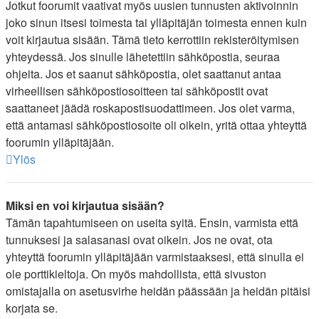
Jotkut foorumit vaativat myös uusien tunnusten aktivoinnin
joko sinun itsesi toimesta tai ylläpitäjän toimesta ennen kuin
voit kirjautua sisään. Tämä tieto kerrottiin rekisteröitymisen
yhteydessä. Jos sinulle lähetettiin sähköpostia, seuraa
ohjeita. Jos et saanut sähköpostia, olet saattanut antaa
virheellisen sähköpostiosoitteen tai sähköpostit ovat
saattaneet jäädä roskapostisuodattimeen. Jos olet varma,
että antamasi sähköpostiosoite oli oikein, yritä ottaa yhteyttä
foorumin ylläpitäjään.
Ylös
Miksi en voi kirjautua sisään?
Tämän tapahtumiseen on useita syitä. Ensin, varmista että
tunnuksesi ja salasanasi ovat oikein. Jos ne ovat, ota
yhteyttä foorumin ylläpitäjään varmistaaksesi, että sinulla ei
ole porttikieltoja. On myös mahdollista, että sivuston
omistajalla on asetusvirhe heidän päässään ja heidän pitäisi
korjata se.