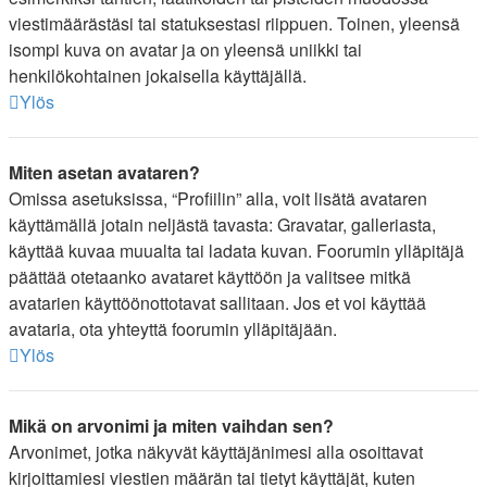
viestimäärästäsi tai statuksestasi riippuen. Toinen, yleensä
isompi kuva on avatar ja on yleensä uniikki tai
henkilökohtainen jokaisella käyttäjällä.
Ylös
Miten asetan avataren?
Omissa asetuksissa, “Profiilin” alla, voit lisätä avataren
käyttämällä jotain neljästä tavasta: Gravatar, galleriasta,
käyttää kuvaa muualta tai ladata kuvan. Foorumin ylläpitäjä
päättää otetaanko avataret käyttöön ja valitsee mitkä
avatarien käyttöönottotavat sallitaan. Jos et voi käyttää
avataria, ota yhteyttä foorumin ylläpitäjään.
Ylös
Mikä on arvonimi ja miten vaihdan sen?
Arvonimet, jotka näkyvät käyttäjänimesi alla osoittavat
kirjoittamiesi viestien määrän tai tietyt käyttäjät, kuten