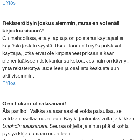
Ylös
Rekisteröidyin joskus aiemmin, mutta en voi enää
kirjautua sisään?!
On mahdollista, että ylläpitäjä on poistanut käyttäjätilisi
käytöstä jostain syystä. Useat foorumit myös poistavat
käyttäjiä, jotka eivät ole kirjoittaneet pitkään aikaan
pienentääkseen tietokantansa kokoa. Jos näin on käynyt,
yritä rekisteröityä uudelleen ja osallistu keskusteluun
aktiivisemmin.
Ylös
Olen hukannut salasanani!
Älä panikoi! Vaikka salasanaasi ei voida palauttaa, se
voidaan asettaa uudelleen. Käy kirjautumissivulla ja klikkaa
Unohdin salasanani
. Seuraa ohjeita ja sinun pitäisi kohta
pystyä kirjautumaan uudelleen.