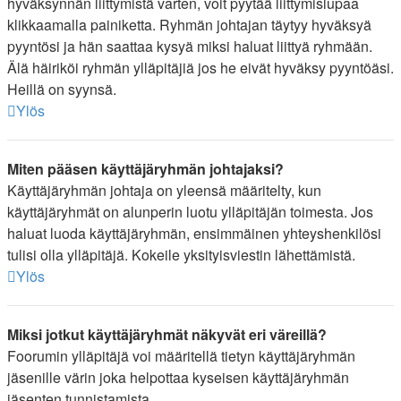
hyväksynnän liittymistä varten, voit pyytää liittymislupaa
klikkaamalla painiketta. Ryhmän johtajan täytyy hyväksyä
pyyntösi ja hän saattaa kysyä miksi haluat liittyä ryhmään.
Älä häiriköi ryhmän ylläpitäjiä jos he eivät hyväksy pyyntöäsi.
Heillä on syynsä.
Ylös
Miten pääsen käyttäjäryhmän johtajaksi?
Käyttäjäryhmän johtaja on yleensä määritelty, kun
käyttäjäryhmät on alunperin luotu ylläpitäjän toimesta. Jos
haluat luoda käyttäjäryhmän, ensimmäinen yhteyshenkilösi
tulisi olla ylläpitäjä. Kokeile yksityisviestin lähettämistä.
Ylös
Miksi jotkut käyttäjäryhmät näkyvät eri väreillä?
Foorumin ylläpitäjä voi määritellä tietyn käyttäjäryhmän
jäsenille värin joka helpottaa kyseisen käyttäjäryhmän
jäsenten tunnistamista.