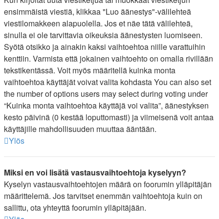
ensimmäistä viestiä, klikkaa "Luo äänestys"-välilehteä
viestilomakkeen alapuolella. Jos et näe tätä välilehteä,
sinulla ei ole tarvittavia oikeuksia äänestysten luomiseen.
Syötä otsikko ja ainakin kaksi vaihtoehtoa niille varattuihin
kenttiin. Varmista että jokainen vaihtoehto on omalla rivillään
tekstikentässä. Voit myös määritellä kuinka monta
vaihtoehtoa käyttäjät voivat valita kohdasta You can also set
the number of options users may select during voting under
“Kuinka monta vaihtoehtoa käyttäjä voi valita”, äänestyksen
kesto päivinä (0 kestää loputtomasti) ja viimeisenä voit antaa
käyttäjille mahdollisuuden muuttaa ääntään.
Ylös
Miksi en voi lisätä vastausvaihtoehtoja kyselyyn?
Kyselyn vastausvaihtoehtojen määrä on foorumin ylläpitäjän
määrittelemä. Jos tarvitset enemmän vaihtoehtoja kuin on
sallittu, ota yhteyttä foorumin ylläpitäjään.