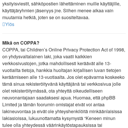
yksityisviestit, sähköpostien lähettäminen muille käyttäjille,
käyttäjäryhmien jäsenyys jne. Siihen menee aikaa vain
muutamia hetkiä, joten se on suositeltavaa.
Ylös
Mikä on COPPA?
COPPA, tai Children’s Online Privacy Protection Act of 1998,
on yhdysvaltalainen laki, joka vaatii kaikkien
verkkosivustojen, jotka mahdollisesti keräävät alle 13-
vuotiailta tietoja, hankkia huoltajan kirjallisen luvan tietojen
keräämiseen alle 13-vuotiaalta. Jos olet epävarma koskeeko
tämä sinua rekisteröityvänä käyttäjänä tai verkkosivua jolle
olet rekisteröitymässä, ota yhteyttä oikeudelliseen
neuvonantajaan saadaksesi apua. Huomaa, että phpBB
Limited ja tämän foorumin omistajat eivät voi antaa
lakineuvontaa ja eivät ole yhteyshenkilöitä minkäänlaisissa
lakiasioissa, lukuunottamatta kysymystä “Keneen minun
tulee olla yhteydessä väärinkäytöstapauksissa tai