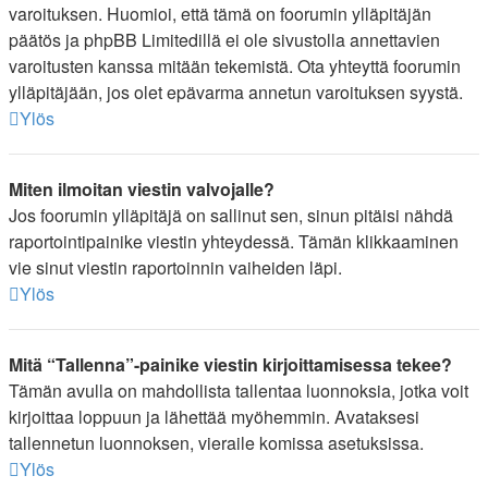
varoituksen. Huomioi, että tämä on foorumin ylläpitäjän
päätös ja phpBB Limitedillä ei ole sivustolla annettavien
varoitusten kanssa mitään tekemistä. Ota yhteyttä foorumin
ylläpitäjään, jos olet epävarma annetun varoituksen syystä.
Ylös
Miten ilmoitan viestin valvojalle?
Jos foorumin ylläpitäjä on sallinut sen, sinun pitäisi nähdä
raportointipainike viestin yhteydessä. Tämän klikkaaminen
vie sinut viestin raportoinnin vaiheiden läpi.
Ylös
Mitä “Tallenna”-painike viestin kirjoittamisessa tekee?
Tämän avulla on mahdollista tallentaa luonnoksia, jotka voit
kirjoittaa loppuun ja lähettää myöhemmin. Avataksesi
tallennetun luonnoksen, vieraile komissa asetuksissa.
Ylös