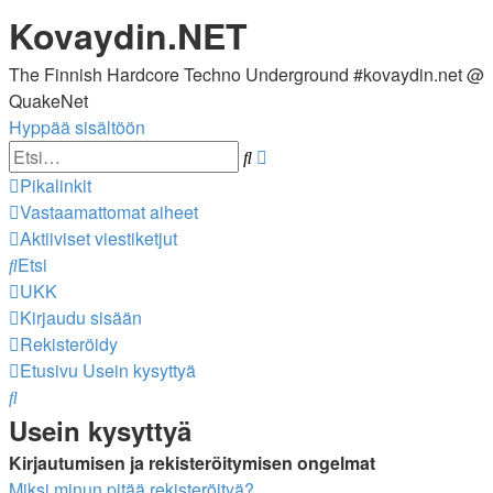
Kovaydin.NET
The Finnish Hardcore Techno Underground #kovaydin.net @
QuakeNet
Hyppää sisältöön
Tarkennettu
Etsi
haku
Pikalinkit
Vastaamattomat aiheet
Aktiiviset viestiketjut
Etsi
UKK
Kirjaudu sisään
Rekisteröidy
Etusivu
Usein kysyttyä
Etsi
Usein kysyttyä
Kirjautumisen ja rekisteröitymisen ongelmat
Miksi minun pitää rekisteröityä?