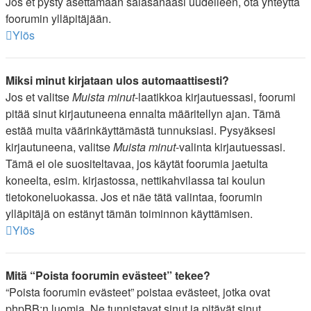
Jos et pysty asettamaan salasanaasi uudelleen, ota yhteyttä
foorumin ylläpitäjään.
Ylös
Miksi minut kirjataan ulos automaattisesti?
Jos et valitse
Muista minut
-laatikkoa kirjautuessasi, foorumi
pitää sinut kirjautuneena ennalta määritellyn ajan. Tämä
estää muita väärinkäyttämästä tunnuksiasi. Pysyäksesi
kirjautuneena, valitse
Muista minut
-valinta kirjautuessasi.
Tämä ei ole suositeltavaa, jos käytät foorumia jaetulta
koneelta, esim. kirjastossa, nettikahvilassa tai koulun
tietokoneluokassa. Jos et näe tätä valintaa, foorumin
ylläpitäjä on estänyt tämän toiminnon käyttämisen.
Ylös
Mitä “Poista foorumin evästeet” tekee?
“Poista foorumin evästeet” poistaa evästeet, jotka ovat
phpBB:n luomia. Ne tunnistavat sinut ja pitävät sinut