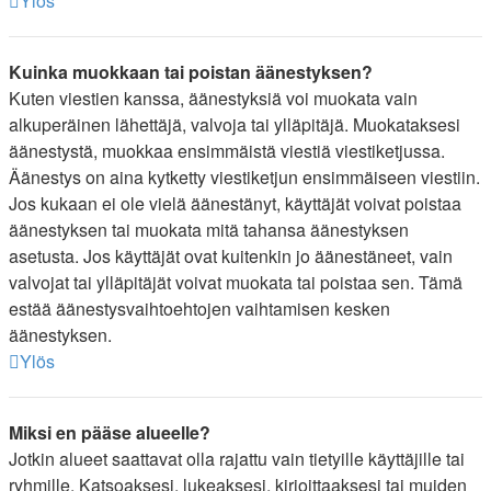
Ylös
Kuinka muokkaan tai poistan äänestyksen?
Kuten viestien kanssa, äänestyksiä voi muokata vain
alkuperäinen lähettäjä, valvoja tai ylläpitäjä. Muokataksesi
äänestystä, muokkaa ensimmäistä viestiä viestiketjussa.
Äänestys on aina kytketty viestiketjun ensimmäiseen viestiin.
Jos kukaan ei ole vielä äänestänyt, käyttäjät voivat poistaa
äänestyksen tai muokata mitä tahansa äänestyksen
asetusta. Jos käyttäjät ovat kuitenkin jo äänestäneet, vain
valvojat tai ylläpitäjät voivat muokata tai poistaa sen. Tämä
estää äänestysvaihtoehtojen vaihtamisen kesken
äänestyksen.
Ylös
Miksi en pääse alueelle?
Jotkin alueet saattavat olla rajattu vain tietyille käyttäjille tai
ryhmille. Katsoaksesi, lukeaksesi, kirjoittaaksesi tai muiden