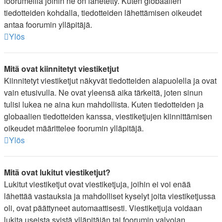
foorumeilla joihin ne on lähetetty. Kuten globaalien
tiedotteiden kohdalla, tiedotteiden lähettämisen oikeudet
antaa foorumin ylläpitäjä.
Ylös
Mitä ovat kiinnitetyt viestiketjut
Kiinnitetyt viestiketjut näkyvät tiedotteiden alapuolella ja ovat
vain etusivulla. Ne ovat yleensä aika tärkeitä, joten sinun
tulisi lukea ne aina kun mahdollista. Kuten tiedotteiden ja
globaalien tiedotteiden kanssa, viestiketjujen kiinnittämisen
oikeudet määrittelee foorumin ylläpitäjä.
Ylös
Mitä ovat lukitut viestiketjut?
Lukitut viestiketjut ovat viestiketjuja, joihin ei voi enää
lähettää vastauksia ja mahdolliset kyselyt joita viestiketjussa
oli, ovat päättyneet automaattisesti. Viestiketjuja voidaan
lukita useista syistä ylläpitäjän tai foorumin valvojan