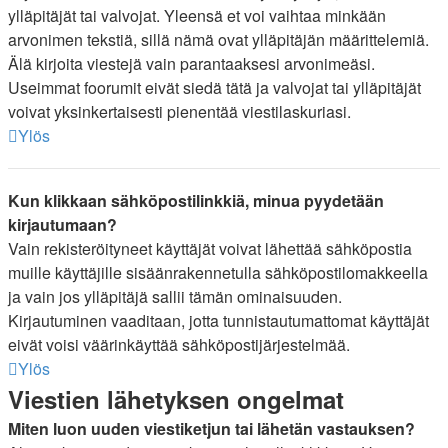
ylläpitäjät tai valvojat. Yleensä et voi vaihtaa minkään
arvonimen tekstiä, sillä nämä ovat ylläpitäjän määrittelemiä.
Älä kirjoita viestejä vain parantaaksesi arvonimeäsi.
Useimmat foorumit eivät siedä tätä ja valvojat tai ylläpitäjät
voivat yksinkertaisesti pienentää viestilaskuriasi.
Ylös
Kun klikkaan sähköpostilinkkiä, minua pyydetään
kirjautumaan?
Vain rekisteröityneet käyttäjät voivat lähettää sähköpostia
muille käyttäjille sisäänrakennetulla sähköpostilomakkeella
ja vain jos ylläpitäjä sallii tämän ominaisuuden.
Kirjautuminen vaaditaan, jotta tunnistautumattomat käyttäjät
eivät voisi väärinkäyttää sähköpostijärjestelmää.
Ylös
Viestien lähetyksen ongelmat
Miten luon uuden viestiketjun tai lähetän vastauksen?