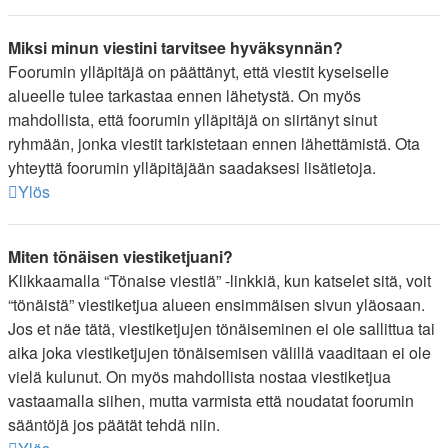
Miksi minun viestini tarvitsee hyväksynnän?
Foorumin ylläpitäjä on päättänyt, että viestit kyseiselle
alueelle tulee tarkastaa ennen lähetystä. On myös
mahdollista, että foorumin ylläpitäjä on siirtänyt sinut
ryhmään, jonka viestit tarkistetaan ennen lähettämistä. Ota
yhteyttä foorumin ylläpitäjään saadaksesi lisätietoja.
Ylös
Miten tönäisen viestiketjuani?
Klikkaamalla “Tönaise viestiä” -linkkiä, kun katselet sitä, voit
“tönäistä” viestiketjua alueen ensimmäisen sivun yläosaan.
Jos et näe tätä, viestiketjujen tönäiseminen ei ole sallittua tai
aika joka viestiketjujen tönäisemisen välillä vaaditaan ei ole
vielä kulunut. On myös mahdollista nostaa viestiketjua
vastaamalla siihen, mutta varmista että noudatat foorumin
sääntöjä jos päätät tehdä niin.