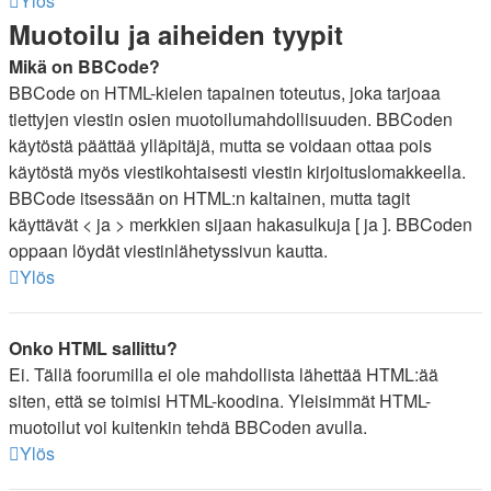
Ylös
Muotoilu ja aiheiden tyypit
Mikä on BBCode?
BBCode on HTML-kielen tapainen toteutus, joka tarjoaa
tiettyjen viestin osien muotoilumahdollisuuden. BBCoden
käytöstä päättää ylläpitäjä, mutta se voidaan ottaa pois
käytöstä myös viestikohtaisesti viestin kirjoituslomakkeella.
BBCode itsessään on HTML:n kaltainen, mutta tagit
käyttävät < ja > merkkien sijaan hakasulkuja [ ja ]. BBCoden
oppaan löydät viestinlähetyssivun kautta.
Ylös
Onko HTML sallittu?
Ei. Tällä foorumilla ei ole mahdollista lähettää HTML:ää
siten, että se toimisi HTML-koodina. Yleisimmät HTML-
muotoilut voi kuitenkin tehdä BBCoden avulla.
Ylös