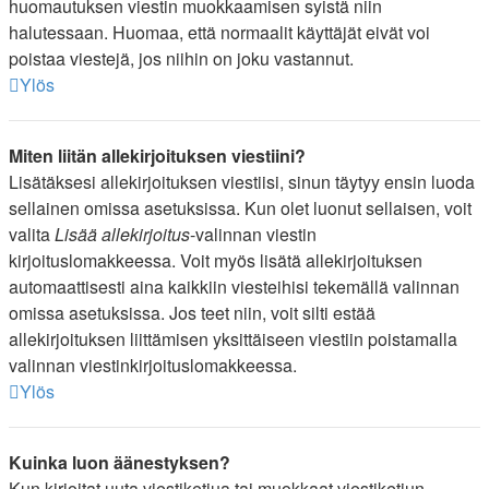
huomautuksen viestin muokkaamisen syistä niin
halutessaan. Huomaa, että normaalit käyttäjät eivät voi
poistaa viestejä, jos niihin on joku vastannut.
Ylös
Miten liitän allekirjoituksen viestiini?
Lisätäksesi allekirjoituksen viestiisi, sinun täytyy ensin luoda
sellainen omissa asetuksissa. Kun olet luonut sellaisen, voit
valita
Lisää allekirjoitus
-valinnan viestin
kirjoituslomakkeessa. Voit myös lisätä allekirjoituksen
automaattisesti aina kaikkiin viesteihisi tekemällä valinnan
omissa asetuksissa. Jos teet niin, voit silti estää
allekirjoituksen liittämisen yksittäiseen viestiin poistamalla
valinnan viestinkirjoituslomakkeessa.
Ylös
Kuinka luon äänestyksen?
Kun kirjoitat uuta viestiketjua tai muokkaat viestiketjun