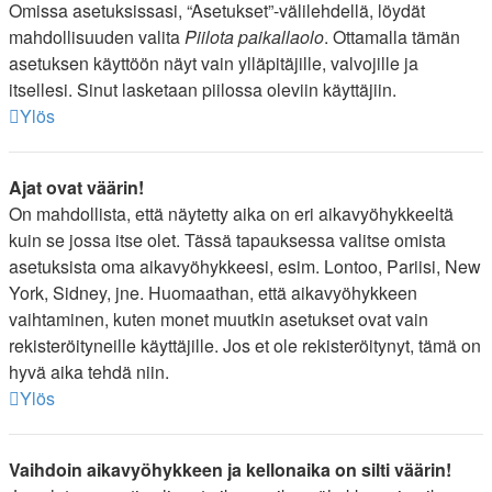
Omissa asetuksissasi, “Asetukset”-välilehdellä, löydät
mahdollisuuden valita
Piilota paikallaolo
. Ottamalla tämän
asetuksen käyttöön näyt vain ylläpitäjille, valvojille ja
itsellesi. Sinut lasketaan piilossa oleviin käyttäjiin.
Ylös
Ajat ovat väärin!
On mahdollista, että näytetty aika on eri aikavyöhykkeeltä
kuin se jossa itse olet. Tässä tapauksessa valitse omista
asetuksista oma aikavyöhykkeesi, esim. Lontoo, Pariisi, New
York, Sidney, jne. Huomaathan, että aikavyöhykkeen
vaihtaminen, kuten monet muutkin asetukset ovat vain
rekisteröityneille käyttäjille. Jos et ole rekisteröitynyt, tämä on
hyvä aika tehdä niin.
Ylös
Vaihdoin aikavyöhykkeen ja kellonaika on silti väärin!