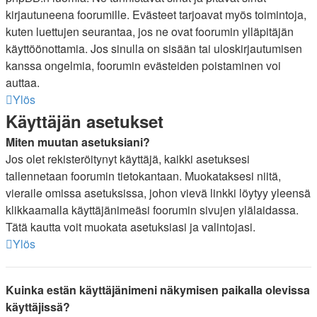
kirjautuneena foorumille. Evästeet tarjoavat myös toimintoja,
kuten luettujen seurantaa, jos ne ovat foorumin ylläpitäjän
käyttöönottamia. Jos sinulla on sisään tai uloskirjautumisen
kanssa ongelmia, foorumin evästeiden poistaminen voi
auttaa.
Ylös
Käyttäjän asetukset
Miten muutan asetuksiani?
Jos olet rekisteröitynyt käyttäjä, kaikki asetuksesi
tallennetaan foorumin tietokantaan. Muokataksesi niitä,
vieraile omissa asetuksissa, johon vievä linkki löytyy yleensä
klikkaamalla käyttäjänimeäsi foorumin sivujen ylälaidassa.
Tätä kautta voit muokata asetuksiasi ja valintojasi.
Ylös
Kuinka estän käyttäjänimeni näkymisen paikalla olevissa
käyttäjissä?