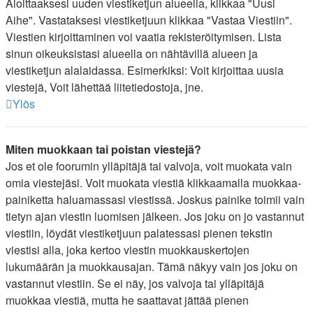
Aloittaaksesi uuden viestiketjun alueella, klikkaa "Uusi
Aihe". Vastataksesi viestiketjuun klikkaa "Vastaa Viestiin".
Viestien kirjoittaminen voi vaatia rekisteröitymisen. Lista
sinun oikeuksistasi alueella on nähtävillä alueen ja
viestiketjun alalaidassa. Esimerkiksi: Voit kirjoittaa uusia
viestejä, Voit lähettää liitetiedostoja, jne.
Ylös
Miten muokkaan tai poistan viestejä?
Jos et ole foorumin ylläpitäjä tai valvoja, voit muokata vain
omia viestejäsi. Voit muokata viestiä klikkaamalla muokkaa-
painiketta haluamassasi viestissä. Joskus painike toimii vain
tietyn ajan viestin luomisen jälkeen. Jos joku on jo vastannut
viestiin, löydät viestiketjuun palatessasi pienen tekstin
viestisi alla, joka kertoo viestin muokkauskertojen
lukumäärän ja muokkausajan. Tämä näkyy vain jos joku on
vastannut viestiin. Se ei näy, jos valvoja tai ylläpitäjä
muokkaa viestiä, mutta he saattavat jättää pienen