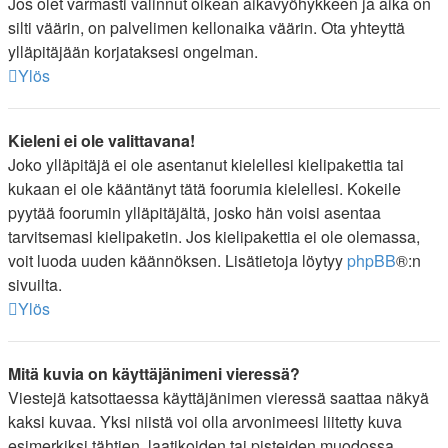
Jos olet varmasti valinnut oikean aikavyöhykkeen ja aika on
silti väärin, on palvelimen kellonaika väärin. Ota yhteyttä
ylläpitäjään korjataksesi ongelman.
Ylös
Kieleni ei ole valittavana!
Joko ylläpitäjä ei ole asentanut kielellesi kielipakettia tai
kukaan ei ole kääntänyt tätä foorumia kielellesi. Kokeile
pyytää foorumin ylläpitäjältä, josko hän voisi asentaa
tarvitsemasi kielipaketin. Jos kielipakettia ei ole olemassa,
voit luoda uuden käännöksen. Lisätietoja löytyy
phpBB
®:n
sivuilta.
Ylös
Mitä kuvia on käyttäjänimeni vieressä?
Viestejä katsottaessa käyttäjänimen vieressä saattaa näkyä
kaksi kuvaa. Yksi niistä voi olla arvonimeesi liitetty kuva
esimerkiksi tähtien, laatikoiden tai pisteiden muodossa