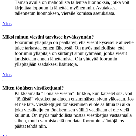
Tämän avulla on mahdollista tallentaa luonnoksia, jotka voit
kirjoittaa loppuun ja lähettää myöhemmin. Avataksesi
tallennetun luonnoksen, vieraile komissa asetuksissa.
Ylös
Miksi minun viestini tarvitsee hyväksynnän?
Foorumin ylläpitäjä on päättänyt, että viestit kyseiselle alueelle
tulee tarkastaa ennen lähetystä. On myös mahdollista, että
foorumin ylläpitäjä on siirtänyt sinut ryhmään, jonka viestit
tarkistetaan ennen lähettämistä. Ota yhteyttä foorumin
ylläpitäjään saadaksesi lisätietoja.
Ylös
Miten tönäisen viestiketjuani?
Klikkaamalla “Tönaise viestiä” -linkkiä, kun katselet sitä, voit
“tönäistä” viestiketjua alueen ensimmäisen sivun yläosaan. Jos
et näe tätä, viestiketjujen tönäiseminen ei ole sallittua tai aika
joka viestiketjujen tönäisemisen välillä vaaditaan ei ole vielä
kulunut. On myös mahdollista nostaa viestiketjua vastaamalla
siihen, mutta varmista että noudatat foorumin sääntöjä jos
päätät tehdä niin.