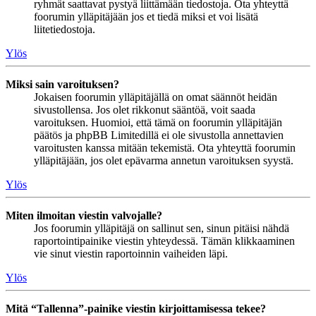
ryhmät saattavat pystyä liittämään tiedostoja. Ota yhteyttä
foorumin ylläpitäjään jos et tiedä miksi et voi lisätä
liitetiedostoja.
Ylös
Miksi sain varoituksen?
Jokaisen foorumin ylläpitäjällä on omat säännöt heidän
sivustollensa. Jos olet rikkonut sääntöä, voit saada
varoituksen. Huomioi, että tämä on foorumin ylläpitäjän
päätös ja phpBB Limitedillä ei ole sivustolla annettavien
varoitusten kanssa mitään tekemistä. Ota yhteyttä foorumin
ylläpitäjään, jos olet epävarma annetun varoituksen syystä.
Ylös
Miten ilmoitan viestin valvojalle?
Jos foorumin ylläpitäjä on sallinut sen, sinun pitäisi nähdä
raportointipainike viestin yhteydessä. Tämän klikkaaminen
vie sinut viestin raportoinnin vaiheiden läpi.
Ylös
Mitä “Tallenna”-painike viestin kirjoittamisessa tekee?