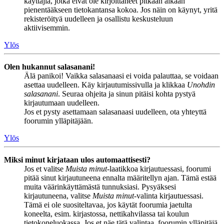
käyttäjiä, jotka eivät ole kirjoittaneet pitkään aikaan
pienentääkseen tietokantansa kokoa. Jos näin on käynyt, yritä
rekisteröityä uudelleen ja osallistu keskusteluun
aktiivisemmin.
Ylös
Olen hukannut salasanani!
Älä panikoi! Vaikka salasanaasi ei voida palauttaa, se voidaan
asettaa uudelleen. Käy kirjautumissivulla ja klikkaa
Unohdin
salasanani
. Seuraa ohjeita ja sinun pitäisi kohta pystyä
kirjautumaan uudelleen.
Jos et pysty asettamaan salasanaasi uudelleen, ota yhteyttä
foorumin ylläpitäjään.
Ylös
Miksi minut kirjataan ulos automaattisesti?
Jos et valitse
Muista minut
-laatikkoa kirjautuessasi, foorumi
pitää sinut kirjautuneena ennalta määritellyn ajan. Tämä estää
muita väärinkäyttämästä tunnuksiasi. Pysyäksesi
kirjautuneena, valitse
Muista minut
-valinta kirjautuessasi.
Tämä ei ole suositeltavaa, jos käytät foorumia jaetulta
koneelta, esim. kirjastossa, nettikahvilassa tai koulun
tietokoneluokassa. Jos et näe tätä valintaa, foorumin ylläpitäjä