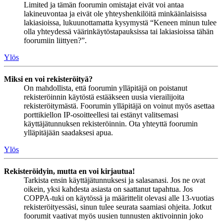
Limited ja tämän foorumin omistajat eivät voi antaa
lakineuvontaa ja eivät ole yhteyshenkilöitä minkäänlaisissa
lakiasioissa, lukuunottamatta kysymystä “Keneen minun tulee
olla yhteydessä väärinkäytöstapauksissa tai lakiasioissa tähän
foorumiin liittyen?”.
Ylös
Miksi en voi rekisteröityä?
On mahdollista, että foorumin ylläpitäjä on poistanut
rekisteröinnin käytöstä estääkseen uusia vierailijoita
rekisteröitymästä. Foorumin ylläpitäjä on voinut myös asettaa
porttikiellon IP-osoitteellesi tai estänyt valitsemasi
käyttäjätunnuksen rekisteröinnin. Ota yhteyttä foorumin
ylläpitäjään saadaksesi apua.
Ylös
Rekisteröidyin, mutta en voi kirjautua!
Tarkista ensin käyttäjätunnuksesi ja salasanasi. Jos ne ovat
oikein, yksi kahdesta asiasta on saattanut tapahtua. Jos
COPPA-tuki on käytössä ja määrittelit olevasi alle 13-vuotias
rekisteröityessäsi, sinun tulee seurata saamiasi ohjeita. Jotkut
foorumit vaativat myös uusien tunnusten aktivoinnin joko