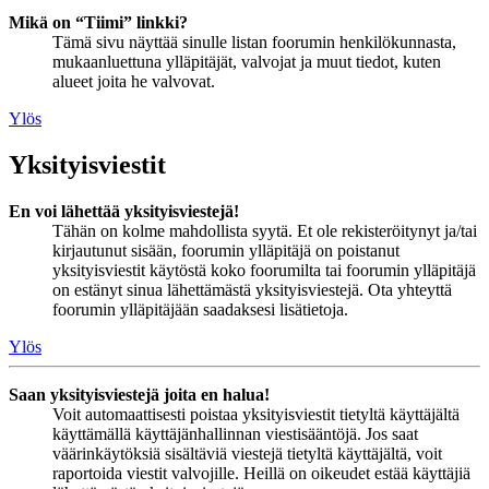
Mikä on “Tiimi” linkki?
Tämä sivu näyttää sinulle listan foorumin henkilökunnasta,
mukaanluettuna ylläpitäjät, valvojat ja muut tiedot, kuten
alueet joita he valvovat.
Ylös
Yksityisviestit
En voi lähettää yksityisviestejä!
Tähän on kolme mahdollista syytä. Et ole rekisteröitynyt ja/tai
kirjautunut sisään, foorumin ylläpitäjä on poistanut
yksityisviestit käytöstä koko foorumilta tai foorumin ylläpitäjä
on estänyt sinua lähettämästä yksityisviestejä. Ota yhteyttä
foorumin ylläpitäjään saadaksesi lisätietoja.
Ylös
Saan yksityisviestejä joita en halua!
Voit automaattisesti poistaa yksityisviestit tietyltä käyttäjältä
käyttämällä käyttäjänhallinnan viestisääntöjä. Jos saat
väärinkäytöksiä sisältäviä viestejä tietyltä käyttäjältä, voit
raportoida viestit valvojille. Heillä on oikeudet estää käyttäjiä