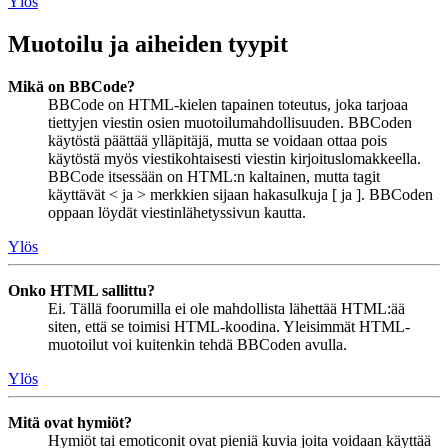
Ylös
Muotoilu ja aiheiden tyypit
Mikä on BBCode?
BBCode on HTML-kielen tapainen toteutus, joka tarjoaa
tiettyjen viestin osien muotoilumahdollisuuden. BBCoden
käytöstä päättää ylläpitäjä, mutta se voidaan ottaa pois
käytöstä myös viestikohtaisesti viestin kirjoituslomakkeella.
BBCode itsessään on HTML:n kaltainen, mutta tagit
käyttävät < ja > merkkien sijaan hakasulkuja [ ja ]. BBCoden
oppaan löydät viestinlähetyssivun kautta.
Ylös
Onko HTML sallittu?
Ei. Tällä foorumilla ei ole mahdollista lähettää HTML:ää
siten, että se toimisi HTML-koodina. Yleisimmät HTML-
muotoilut voi kuitenkin tehdä BBCoden avulla.
Ylös
Mitä ovat hymiöt?
Hymiöt tai emoticonit ovat pieniä kuvia joita voidaan käyttää