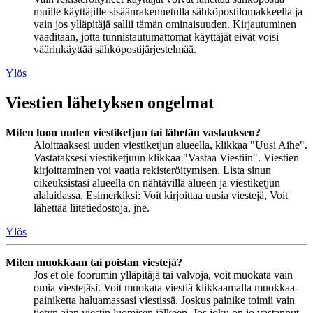
muille käyttäjille sisäänrakennetulla sähköpostilomakkeella ja
vain jos ylläpitäjä sallii tämän ominaisuuden. Kirjautuminen
vaaditaan, jotta tunnistautumattomat käyttäjät eivät voisi
väärinkäyttää sähköpostijärjestelmää.
Ylös
Viestien lähetyksen ongelmat
Miten luon uuden viestiketjun tai lähetän vastauksen?
Aloittaaksesi uuden viestiketjun alueella, klikkaa "Uusi Aihe".
Vastataksesi viestiketjuun klikkaa "Vastaa Viestiin". Viestien
kirjoittaminen voi vaatia rekisteröitymisen. Lista sinun
oikeuksistasi alueella on nähtävillä alueen ja viestiketjun
alalaidassa. Esimerkiksi: Voit kirjoittaa uusia viestejä, Voit
lähettää liitetiedostoja, jne.
Ylös
Miten muokkaan tai poistan viestejä?
Jos et ole foorumin ylläpitäjä tai valvoja, voit muokata vain
omia viestejäsi. Voit muokata viestiä klikkaamalla muokkaa-
painiketta haluamassasi viestissä. Joskus painike toimii vain
tietyn ajan viestin luomisen jälkeen. Jos joku on jo vastannut