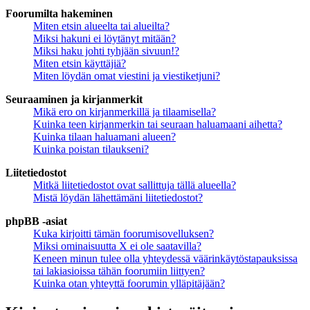
Foorumilta hakeminen
Miten etsin alueelta tai alueilta?
Miksi hakuni ei löytänyt mitään?
Miksi haku johti tyhjään sivuun!?
Miten etsin käyttäjiä?
Miten löydän omat viestini ja viestiketjuni?
Seuraaminen ja kirjanmerkit
Mikä ero on kirjanmerkillä ja tilaamisella?
Kuinka teen kirjanmerkin tai seuraan haluamaani aihetta?
Kuinka tilaan haluamani alueen?
Kuinka poistan tilaukseni?
Liitetiedostot
Mitkä liitetiedostot ovat sallittuja tällä alueella?
Mistä löydän lähettämäni liitetiedostot?
phpBB -asiat
Kuka kirjoitti tämän foorumisovelluksen?
Miksi ominaisuutta X ei ole saatavilla?
Keneen minun tulee olla yhteydessä väärinkäytöstapauksissa
tai lakiasioissa tähän foorumiin liittyen?
Kuinka otan yhteyttä foorumin ylläpitäjään?