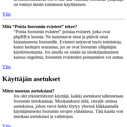
on estänyt tämän toiminnon käyttämisen.
Ylös
Mitä “Poista foorumin evästeet” tekee?
“Poista foorumin evästeet” poistaa evästeet, jotka ovat
phpBB:n luomia. Ne tunnistavat sinut ja pitävät sinut
kirjautuneena foorumille. Evästeet tarjoavat myös toimintoja,
kuten luettujen seurantaa, jos ne ovat foorumin ylläpitäjän
käyttöönottamia. Jos sinulla on sisään tai uloskirjautumisen
kanssa ongelmia, foorumin evästeiden poistaminen voi auttaa.
Ylös
Käyttäjän asetukset
Miten muutan asetuksiani?
Jos olet rekisteröitynyt käyttäjä, kaikki asetuksesi tallennetaan
foorumin tietokantaan. Muokataksesi niitä, vieraile omissa
asetuksissa, johon vievä linkki löytyy yleensä klikkaamalla
käyttäjänimeäsi foorumin sivujen ylälaidassa. Tätä kautta voit
muokata asetuksiasi ja valintojasi.
Ylös