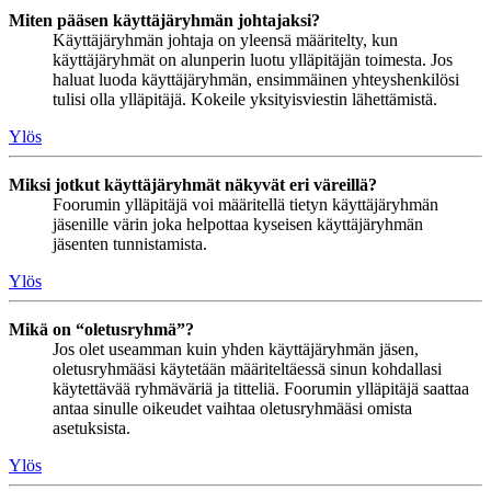
Miten pääsen käyttäjäryhmän johtajaksi?
Käyttäjäryhmän johtaja on yleensä määritelty, kun
käyttäjäryhmät on alunperin luotu ylläpitäjän toimesta. Jos
haluat luoda käyttäjäryhmän, ensimmäinen yhteyshenkilösi
tulisi olla ylläpitäjä. Kokeile yksityisviestin lähettämistä.
Ylös
Miksi jotkut käyttäjäryhmät näkyvät eri väreillä?
Foorumin ylläpitäjä voi määritellä tietyn käyttäjäryhmän
jäsenille värin joka helpottaa kyseisen käyttäjäryhmän
jäsenten tunnistamista.
Ylös
Mikä on “oletusryhmä”?
Jos olet useamman kuin yhden käyttäjäryhmän jäsen,
oletusryhmääsi käytetään määriteltäessä sinun kohdallasi
käytettävää ryhmäväriä ja titteliä. Foorumin ylläpitäjä saattaa
antaa sinulle oikeudet vaihtaa oletusryhmääsi omista
asetuksista.
Ylös