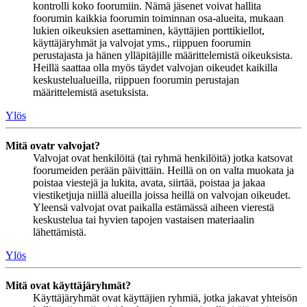
kontrolli koko foorumiin. Nämä jäsenet voivat hallita
foorumin kaikkia foorumin toiminnan osa-alueita, mukaan
lukien oikeuksien asettaminen, käyttäjien porttikiellot,
käyttäjäryhmät ja valvojat yms., riippuen foorumin
perustajasta ja hänen ylläpitäjille määrittelemistä oikeuksista.
Heillä saattaa olla myös täydet valvojan oikeudet kaikilla
keskustelualueilla, riippuen foorumin perustajan
määrittelemistä asetuksista.
Ylös
Mitä ovatr valvojat?
Valvojat ovat henkilöitä (tai ryhmä henkilöitä) jotka katsovat
foorumeiden perään päivittäin. Heillä on on valta muokata ja
poistaa viestejä ja lukita, avata, siirtää, poistaa ja jakaa
viestiketjuja niillä alueilla joissa heillä on valvojan oikeudet.
Yleensä valvojat ovat paikalla estämässä aiheen vierestä
keskustelua tai hyvien tapojen vastaisen materiaalin
lähettämistä.
Ylös
Mitä ovat käyttäjäryhmät?
Käyttäjäryhmät ovat käyttäjien ryhmiä, jotka jakavat yhteisön