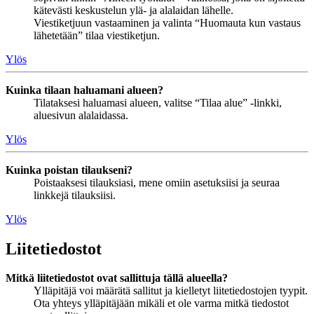
kätevästi keskustelun ylä- ja alalaidan lähelle.
Viestiketjuun vastaaminen ja valinta “Huomauta kun vastaus
lähetetään” tilaa viestiketjun.
Ylös
Kuinka tilaan haluamani alueen?
Tilataksesi haluamasi alueen, valitse “Tilaa alue” -linkki,
aluesivun alalaidassa.
Ylös
Kuinka poistan tilaukseni?
Poistaaksesi tilauksiasi, mene omiin asetuksiisi ja seuraa
linkkejä tilauksiisi.
Ylös
Liitetiedostot
Mitkä liitetiedostot ovat sallittuja tällä alueella?
Ylläpitäjä voi määrätä sallitut ja kielletyt liitetiedostojen tyypit.
Ota yhteys ylläpitäjään mikäli et ole varma mitkä tiedostot