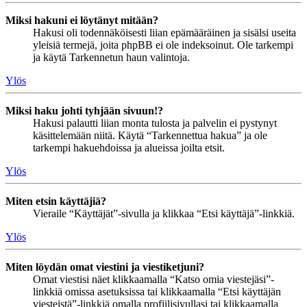
Miksi hakuni ei löytänyt mitään?
Hakusi oli todennäköisesti liian epämääräinen ja sisälsi useita
yleisiä termejä, joita phpBB ei ole indeksoinut. Ole tarkempi
ja käytä Tarkennetun haun valintoja.
Ylös
Miksi haku johti tyhjään sivuun!?
Hakusi palautti liian monta tulosta ja palvelin ei pystynyt
käsittelemään niitä. Käytä “Tarkennettua hakua” ja ole
tarkempi hakuehdoissa ja alueissa joilta etsit.
Ylös
Miten etsin käyttäjiä?
Vieraile “Käyttäjät”-sivulla ja klikkaa “Etsi käyttäjä”-linkkiä.
Ylös
Miten löydän omat viestini ja viestiketjuni?
Omat viestisi näet klikkaamalla “Katso omia viestejäsi”-
linkkiä omissa asetuksissa tai klikkaamalla “Etsi käyttäjän
viesteistä”-linkkiä omalla profiilisivullasi tai klikkaamalla