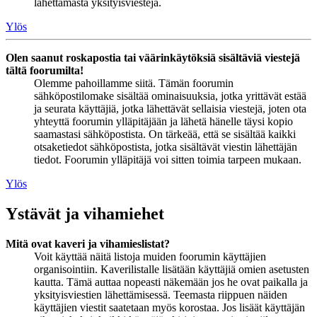
lähettämästä yksityisviestejä.
Ylös
Olen saanut roskapostia tai väärinkäytöksiä sisältäviä viestejä
tältä foorumilta!
Olemme pahoillamme siitä. Tämän foorumin
sähköpostilomake sisältää ominaisuuksia, jotka yrittävät estää
ja seurata käyttäjiä, jotka lähettävät sellaisia viestejä, joten ota
yhteyttä foorumin ylläpitäjään ja lähetä hänelle täysi kopio
saamastasi sähköpostista. On tärkeää, että se sisältää kaikki
otsaketiedot sähköpostista, jotka sisältävät viestin lähettäjän
tiedot. Foorumin ylläpitäjä voi sitten toimia tarpeen mukaan.
Ylös
Ystävät ja vihamiehet
Mitä ovat kaveri ja vihamieslistat?
Voit käyttää näitä listoja muiden foorumin käyttäjien
organisointiin. Kaverilistalle lisätään käyttäjiä omien asetusten
kautta. Tämä auttaa nopeasti näkemään jos he ovat paikalla ja
yksityisviestien lähettämisessä. Teemasta riippuen näiden
käyttäjien viestit saatetaan myös korostaa. Jos lisäät käyttäjän