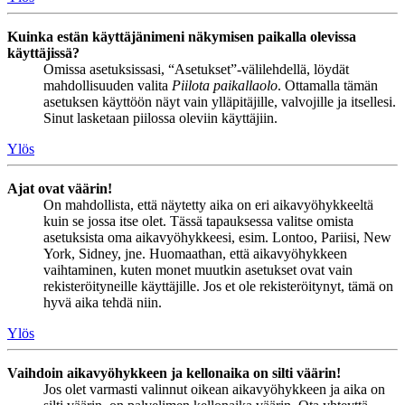
Kuinka estän käyttäjänimeni näkymisen paikalla olevissa
käyttäjissä?
Omissa asetuksissasi, “Asetukset”-välilehdellä, löydät
mahdollisuuden valita
Piilota paikallaolo
. Ottamalla tämän
asetuksen käyttöön näyt vain ylläpitäjille, valvojille ja itsellesi.
Sinut lasketaan piilossa oleviin käyttäjiin.
Ylös
Ajat ovat väärin!
On mahdollista, että näytetty aika on eri aikavyöhykkeeltä
kuin se jossa itse olet. Tässä tapauksessa valitse omista
asetuksista oma aikavyöhykkeesi, esim. Lontoo, Pariisi, New
York, Sidney, jne. Huomaathan, että aikavyöhykkeen
vaihtaminen, kuten monet muutkin asetukset ovat vain
rekisteröityneille käyttäjille. Jos et ole rekisteröitynyt, tämä on
hyvä aika tehdä niin.
Ylös
Vaihdoin aikavyöhykkeen ja kellonaika on silti väärin!
Jos olet varmasti valinnut oikean aikavyöhykkeen ja aika on