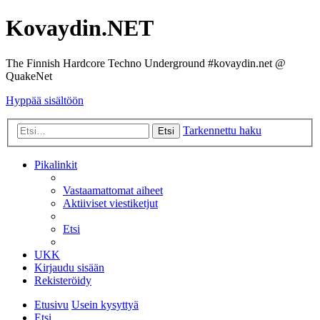
Kovaydin.NET
The Finnish Hardcore Techno Underground #kovaydin.net @
QuakeNet
Hyppää sisältöön
Tarkennettu haku
Etsi
Pikalinkit
Vastaamattomat aiheet
Aktiiviset viestiketjut
Etsi
UKK
Kirjaudu sisään
Rekisteröidy
Etusivu
Usein kysyttyä
Etsi