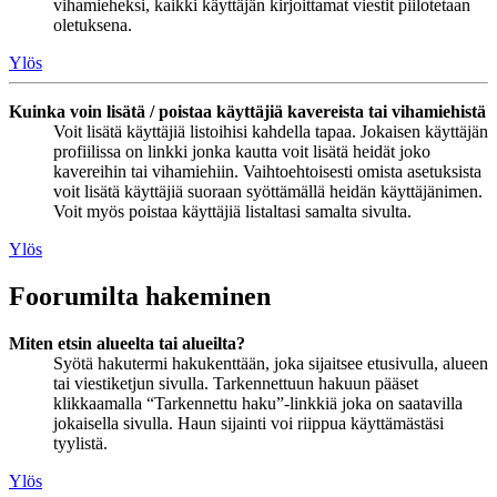
vihamieheksi, kaikki käyttäjän kirjoittamat viestit piilotetaan
oletuksena.
Ylös
Kuinka voin lisätä / poistaa käyttäjiä kavereista tai vihamiehistä
Voit lisätä käyttäjiä listoihisi kahdella tapaa. Jokaisen käyttäjän
profiilissa on linkki jonka kautta voit lisätä heidät joko
kavereihin tai vihamiehiin. Vaihtoehtoisesti omista asetuksista
voit lisätä käyttäjiä suoraan syöttämällä heidän käyttäjänimen.
Voit myös poistaa käyttäjiä listaltasi samalta sivulta.
Ylös
Foorumilta hakeminen
Miten etsin alueelta tai alueilta?
Syötä hakutermi hakukenttään, joka sijaitsee etusivulla, alueen
tai viestiketjun sivulla. Tarkennettuun hakuun pääset
klikkaamalla “Tarkennettu haku”-linkkiä joka on saatavilla
jokaisella sivulla. Haun sijainti voi riippua käyttämästäsi
tyylistä.
Ylös