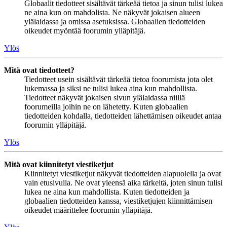
Globaalit tiedotteet sisältävät tärkeää tietoa ja sinun tulisi lukea
ne aina kun on mahdolista. Ne näkyvät jokaisen alueen
ylälaidassa ja omissa asetuksissa. Globaalien tiedotteiden
oikeudet myöntää foorumin ylläpitäjä.
Ylös
Mitä ovat tiedotteet?
Tiedotteet usein sisältävät tärkeää tietoa foorumista jota olet
lukemassa ja siksi ne tulisi lukea aina kun mahdollista.
Tiedotteet näkyvät jokaisen sivun ylälaidassa niillä
foorumeilla joihin ne on lähetetty. Kuten globaalien
tiedotteiden kohdalla, tiedotteiden lähettämisen oikeudet antaa
foorumin ylläpitäjä.
Ylös
Mitä ovat kiinnitetyt viestiketjut
Kiinnitetyt viestiketjut näkyvät tiedotteiden alapuolella ja ovat
vain etusivulla. Ne ovat yleensä aika tärkeitä, joten sinun tulisi
lukea ne aina kun mahdollista. Kuten tiedotteiden ja
globaalien tiedotteiden kanssa, viestiketjujen kiinnittämisen
oikeudet määrittelee foorumin ylläpitäjä.