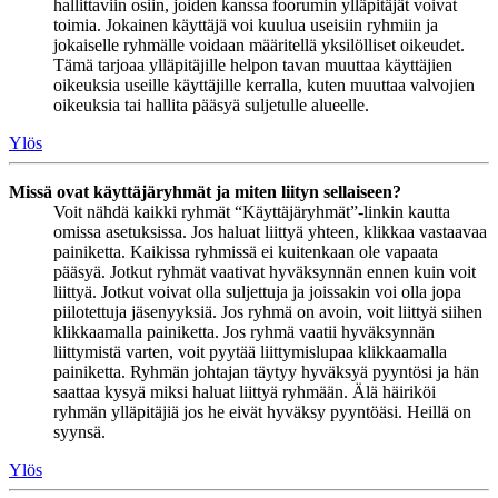
hallittaviin osiin, joiden kanssa foorumin ylläpitäjät voivat
toimia. Jokainen käyttäjä voi kuulua useisiin ryhmiin ja
jokaiselle ryhmälle voidaan määritellä yksilölliset oikeudet.
Tämä tarjoaa ylläpitäjille helpon tavan muuttaa käyttäjien
oikeuksia useille käyttäjille kerralla, kuten muuttaa valvojien
oikeuksia tai hallita pääsyä suljetulle alueelle.
Ylös
Missä ovat käyttäjäryhmät ja miten liityn sellaiseen?
Voit nähdä kaikki ryhmät “Käyttäjäryhmät”-linkin kautta
omissa asetuksissa. Jos haluat liittyä yhteen, klikkaa vastaavaa
painiketta. Kaikissa ryhmissä ei kuitenkaan ole vapaata
pääsyä. Jotkut ryhmät vaativat hyväksynnän ennen kuin voit
liittyä. Jotkut voivat olla suljettuja ja joissakin voi olla jopa
piilotettuja jäsenyyksiä. Jos ryhmä on avoin, voit liittyä siihen
klikkaamalla painiketta. Jos ryhmä vaatii hyväksynnän
liittymistä varten, voit pyytää liittymislupaa klikkaamalla
painiketta. Ryhmän johtajan täytyy hyväksyä pyyntösi ja hän
saattaa kysyä miksi haluat liittyä ryhmään. Älä häiriköi
ryhmän ylläpitäjiä jos he eivät hyväksy pyyntöäsi. Heillä on
syynsä.
Ylös