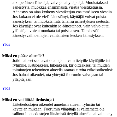
alkuperäinen lähettäjä, valvoja tai ylläpitäjä. Muokataksesi
äänestystä, muokkaa ensimmäistä viestiä viestiketjussa.
Äänestys on aina kytketty viestiketjun ensimmäiseen viestiin.
Jos kukaan ei ole vielä äänestänyt, käyttäjät voivat poistaa
äänestyksen tai muokata mitä tahansa äänestyksen asetusta.
Jos käyttäjät ovat kuitenkin jo äänestäneet, vain valvojat tai
ylläpitäjät voivat muokata tai poistaa sen. Tämä estää
äänestysvaihtoehtojen vaihtamisen kesken äänestyksen.
Ylös
Miksi en pääse alueelle?
Jotkin alueet saattavat olla rajattu vain tietyille käyttäjille tai
ryhmille. Katsoaksesi, lukeaksesi, kirjoittaaksesi tai muiden
toimintojen tekeminen alueella saattaa tarvita erikoisoikeuksia.
Jos haluat oikeudet, ota yhteyttä foorumin valvojaan tai
ylläpitäjään.
Ylös
Miksi en voi liittää tiedostoja?
Liitetiedostojen oikeudet annetaan alueen, ryhmän tai
käyttäjän mukaan. Foorumin ylläpitäjä ei välttämättä ole
sallinut liitetiedostojen liittämistä tietyllä alueella tai vain tietyt