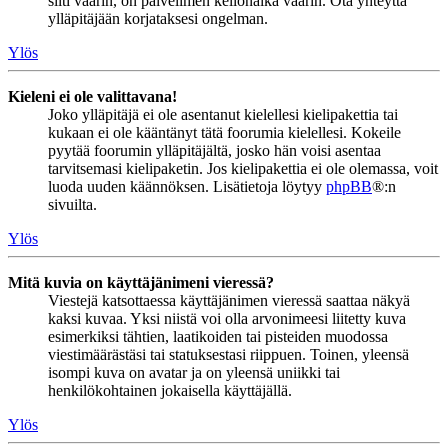
silti väärin, on palvelimen kellonaika väärin. Ota yhteyttä
ylläpitäjään korjataksesi ongelman.
Ylös
Kieleni ei ole valittavana!
Joko ylläpitäjä ei ole asentanut kielellesi kielipakettia tai
kukaan ei ole kääntänyt tätä foorumia kielellesi. Kokeile
pyytää foorumin ylläpitäjältä, josko hän voisi asentaa
tarvitsemasi kielipaketin. Jos kielipakettia ei ole olemassa, voit
luoda uuden käännöksen. Lisätietoja löytyy
phpBB
®:n
sivuilta.
Ylös
Mitä kuvia on käyttäjänimeni vieressä?
Viestejä katsottaessa käyttäjänimen vieressä saattaa näkyä
kaksi kuvaa. Yksi niistä voi olla arvonimeesi liitetty kuva
esimerkiksi tähtien, laatikoiden tai pisteiden muodossa
viestimäärästäsi tai statuksestasi riippuen. Toinen, yleensä
isompi kuva on avatar ja on yleensä uniikki tai
henkilökohtainen jokaisella käyttäjällä.
Ylös