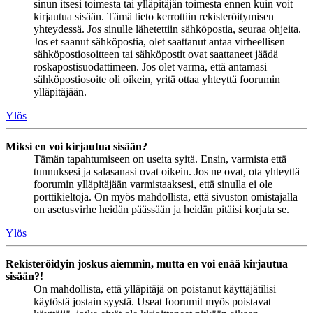
sinun itsesi toimesta tai ylläpitäjän toimesta ennen kuin voit
kirjautua sisään. Tämä tieto kerrottiin rekisteröitymisen
yhteydessä. Jos sinulle lähetettiin sähköpostia, seuraa ohjeita.
Jos et saanut sähköpostia, olet saattanut antaa virheellisen
sähköpostiosoitteen tai sähköpostit ovat saattaneet jäädä
roskapostisuodattimeen. Jos olet varma, että antamasi
sähköpostiosoite oli oikein, yritä ottaa yhteyttä foorumin
ylläpitäjään.
Ylös
Miksi en voi kirjautua sisään?
Tämän tapahtumiseen on useita syitä. Ensin, varmista että
tunnuksesi ja salasanasi ovat oikein. Jos ne ovat, ota yhteyttä
foorumin ylläpitäjään varmistaaksesi, että sinulla ei ole
porttikieltoja. On myös mahdollista, että sivuston omistajalla
on asetusvirhe heidän päässään ja heidän pitäisi korjata se.
Ylös
Rekisteröidyin joskus aiemmin, mutta en voi enää kirjautua
sisään?!
On mahdollista, että ylläpitäjä on poistanut käyttäjätilisi
käytöstä jostain syystä. Useat foorumit myös poistavat