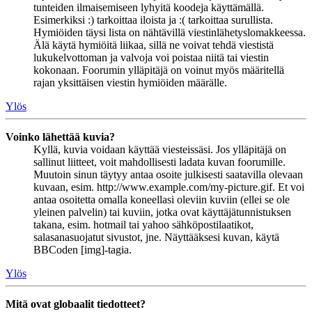
tunteiden ilmaisemiseen lyhyitä koodeja käyttämällä.
Esimerkiksi :) tarkoittaa iloista ja :( tarkoittaa surullista.
Hymiöiden täysi lista on nähtävillä viestinlähetyslomakkeessa.
Älä käytä hymiöitä liikaa, sillä ne voivat tehdä viestistä
lukukelvottoman ja valvoja voi poistaa niitä tai viestin
kokonaan. Foorumin ylläpitäjä on voinut myös määritellä
rajan yksittäisen viestin hymiöiden määrälle.
Ylös
Voinko lähettää kuvia?
Kyllä, kuvia voidaan käyttää viesteissäsi. Jos ylläpitäjä on
sallinut liitteet, voit mahdollisesti ladata kuvan foorumille.
Muutoin sinun täytyy antaa osoite julkisesti saatavilla olevaan
kuvaan, esim. http://www.example.com/my-picture.gif. Et voi
antaa osoitetta omalla koneellasi oleviin kuviin (ellei se ole
yleinen palvelin) tai kuviin, jotka ovat käyttäjätunnistuksen
takana, esim. hotmail tai yahoo sähköpostilaatikot,
salasanasuojatut sivustot, jne. Näyttääksesi kuvan, käytä
BBCoden [img]-tagia.
Ylös
Mitä ovat globaalit tiedotteet?