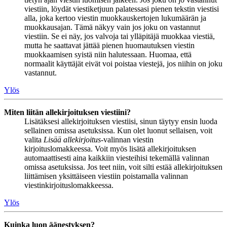
viestiin, löydät viestiketjuun palatessasi pienen tekstin viestisi
alla, joka kertoo viestin muokkauskertojen lukumäärän ja
muokkausajan. Tämä näkyy vain jos joku on vastannut
viestiin. Se ei näy, jos valvoja tai ylläpitäjä muokkaa viestiä,
mutta he saattavat jättää pienen huomautuksen viestin
muokkaamisen syistä niin halutessaan. Huomaa, että
normaalit käyttäjät eivät voi poistaa viestejä, jos niihin on joku
vastannut.
Ylös
Miten liitän allekirjoituksen viestiini?
Lisätäksesi allekirjoituksen viestiisi, sinun täytyy ensin luoda
sellainen omissa asetuksissa. Kun olet luonut sellaisen, voit
valita
Lisää allekirjoitus
-valinnan viestin
kirjoituslomakkeessa. Voit myös lisätä allekirjoituksen
automaattisesti aina kaikkiin viesteihisi tekemällä valinnan
omissa asetuksissa. Jos teet niin, voit silti estää allekirjoituksen
liittämisen yksittäiseen viestiin poistamalla valinnan
viestinkirjoituslomakkeessa.
Ylös
Kuinka luon äänestyksen?