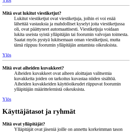
Ylös
Mitä ovat lukitut viestiketjut?
Lukitut viestiketjut ovat viestiketjuja, joihin ei voi enää
lähettää vastauksia ja mahdolliset kyselyt joita viestiketjussa
oli, ovat päättyneet automaattisesti. Viestiketjuja voidaan
lukita useista syistä ylläpitäjän tai foorumin valvojan toimesta.
Saatat myös pystyä lukitsemaan oman viestiketjusi, mutta
tämä riippuu foorumin ylläpitäjän antamista oikeuksista.
Ylös
Mitä ovat aiheiden kuvakkeet?
Aiheiden kuvakkeet ovat aiheen aloittajan valitsemia
kuvakkeita joiden on tarkoitus kuvastaa niiden sisältöä.
Aiheiden kuvakkeiden käyttöoikeudet riippuvat foorumin
ylläpitäjän määrittelemistä oikeuksista.
Ylös
Käyttäjätasot ja ryhmät
Mitä ovat ylläpitäjät?
Ylläpitäjät ovat jäseniä joille on annettu korkeimman tason