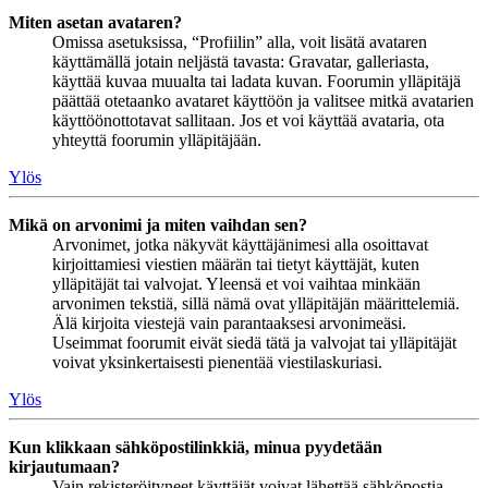
Miten asetan avataren?
Omissa asetuksissa, “Profiilin” alla, voit lisätä avataren
käyttämällä jotain neljästä tavasta: Gravatar, galleriasta,
käyttää kuvaa muualta tai ladata kuvan. Foorumin ylläpitäjä
päättää otetaanko avataret käyttöön ja valitsee mitkä avatarien
käyttöönottotavat sallitaan. Jos et voi käyttää avataria, ota
yhteyttä foorumin ylläpitäjään.
Ylös
Mikä on arvonimi ja miten vaihdan sen?
Arvonimet, jotka näkyvät käyttäjänimesi alla osoittavat
kirjoittamiesi viestien määrän tai tietyt käyttäjät, kuten
ylläpitäjät tai valvojat. Yleensä et voi vaihtaa minkään
arvonimen tekstiä, sillä nämä ovat ylläpitäjän määrittelemiä.
Älä kirjoita viestejä vain parantaaksesi arvonimeäsi.
Useimmat foorumit eivät siedä tätä ja valvojat tai ylläpitäjät
voivat yksinkertaisesti pienentää viestilaskuriasi.
Ylös
Kun klikkaan sähköpostilinkkiä, minua pyydetään
kirjautumaan?
Vain rekisteröityneet käyttäjät voivat lähettää sähköpostia