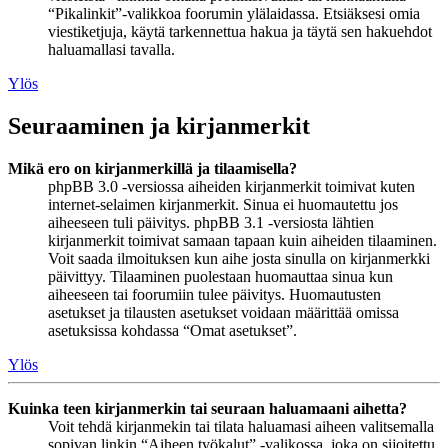
“Pikalinkit”-valikkoa foorumin ylälaidassa. Etsiäksesi omia
viestiketjuja, käytä tarkennettua hakua ja täytä sen hakuehdot
haluamallasi tavalla.
Ylös
Seuraaminen ja kirjanmerkit
Mikä ero on kirjanmerkillä ja tilaamisella?
phpBB 3.0 -versiossa aiheiden kirjanmerkit toimivat kuten
internet-selaimen kirjanmerkit. Sinua ei huomautettu jos
aiheeseen tuli päivitys. phpBB 3.1 -versiosta lähtien
kirjanmerkit toimivat samaan tapaan kuin aiheiden tilaaminen.
Voit saada ilmoituksen kun aihe josta sinulla on kirjanmerkki
päivittyy. Tilaaminen puolestaan huomauttaa sinua kun
aiheeseen tai foorumiin tulee päivitys. Huomautusten
asetukset ja tilausten asetukset voidaan määrittää omissa
asetuksissa kohdassa “Omat asetukset”.
Ylös
Kuinka teen kirjanmerkin tai seuraan haluamaani aihetta?
Voit tehdä kirjanmekin tai tilata haluamasi aiheen valitsemalla
sopivan linkin “Aiheen työkalut” -valikossa, joka on sijoitettu