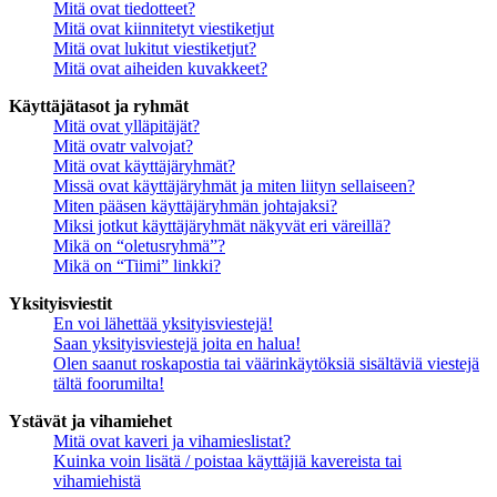
Mitä ovat tiedotteet?
Mitä ovat kiinnitetyt viestiketjut
Mitä ovat lukitut viestiketjut?
Mitä ovat aiheiden kuvakkeet?
Käyttäjätasot ja ryhmät
Mitä ovat ylläpitäjät?
Mitä ovatr valvojat?
Mitä ovat käyttäjäryhmät?
Missä ovat käyttäjäryhmät ja miten liityn sellaiseen?
Miten pääsen käyttäjäryhmän johtajaksi?
Miksi jotkut käyttäjäryhmät näkyvät eri väreillä?
Mikä on “oletusryhmä”?
Mikä on “Tiimi” linkki?
Yksityisviestit
En voi lähettää yksityisviestejä!
Saan yksityisviestejä joita en halua!
Olen saanut roskapostia tai väärinkäytöksiä sisältäviä viestejä
tältä foorumilta!
Ystävät ja vihamiehet
Mitä ovat kaveri ja vihamieslistat?
Kuinka voin lisätä / poistaa käyttäjiä kavereista tai
vihamiehistä