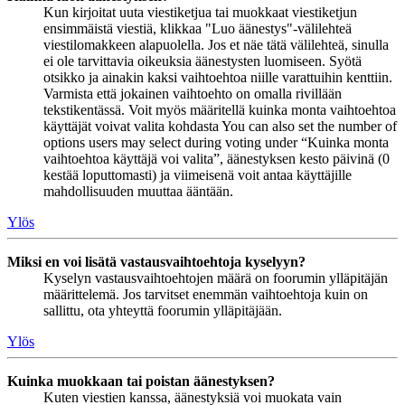
Kun kirjoitat uuta viestiketjua tai muokkaat viestiketjun
ensimmäistä viestiä, klikkaa "Luo äänestys"-välilehteä
viestilomakkeen alapuolella. Jos et näe tätä välilehteä, sinulla
ei ole tarvittavia oikeuksia äänestysten luomiseen. Syötä
otsikko ja ainakin kaksi vaihtoehtoa niille varattuihin kenttiin.
Varmista että jokainen vaihtoehto on omalla rivillään
tekstikentässä. Voit myös määritellä kuinka monta vaihtoehtoa
käyttäjät voivat valita kohdasta You can also set the number of
options users may select during voting under “Kuinka monta
vaihtoehtoa käyttäjä voi valita”, äänestyksen kesto päivinä (0
kestää loputtomasti) ja viimeisenä voit antaa käyttäjille
mahdollisuuden muuttaa ääntään.
Ylös
Miksi en voi lisätä vastausvaihtoehtoja kyselyyn?
Kyselyn vastausvaihtoehtojen määrä on foorumin ylläpitäjän
määrittelemä. Jos tarvitset enemmän vaihtoehtoja kuin on
sallittu, ota yhteyttä foorumin ylläpitäjään.
Ylös
Kuinka muokkaan tai poistan äänestyksen?
Kuten viestien kanssa, äänestyksiä voi muokata vain