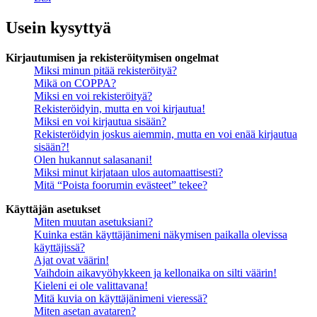
Usein kysyttyä
Kirjautumisen ja rekisteröitymisen ongelmat
Miksi minun pitää rekisteröityä?
Mikä on COPPA?
Miksi en voi rekisteröityä?
Rekisteröidyin, mutta en voi kirjautua!
Miksi en voi kirjautua sisään?
Rekisteröidyin joskus aiemmin, mutta en voi enää kirjautua
sisään?!
Olen hukannut salasanani!
Miksi minut kirjataan ulos automaattisesti?
Mitä “Poista foorumin evästeet” tekee?
Käyttäjän asetukset
Miten muutan asetuksiani?
Kuinka estän käyttäjänimeni näkymisen paikalla olevissa
käyttäjissä?
Ajat ovat väärin!
Vaihdoin aikavyöhykkeen ja kellonaika on silti väärin!
Kieleni ei ole valittavana!
Mitä kuvia on käyttäjänimeni vieressä?
Miten asetan avataren?