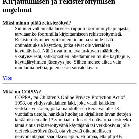
Kirjautumisen ja rekisteröitymisen
ongelmat
Miksi minun pitää rekisteröityä?
Sinun ei välttämättä tarvitse, riippuu foorumin ylläpitäjästä,
tarvitaanko foorumilla kirjoittamiseen rekisteröitymistä.
Rekisteröityminen voi kuitenkin antaa sinulle lisää
ominaisuuksia käyttöön, jotka eivät ole vieraiden
käytettävissä. Näitä ovat mm. avatar-kuvan määrittely,
yksityisviestit, sähköpostien lähettäminen muille käyttäjille,
käyttäjäryhmien jäsenyys jne. Siihen menee aikaa vain
muutamia hetkiä, joten se on suositeltavaa.
Ylös
Mikä on COPPA?
COPPA, tai Children’s Online Privacy Protection Act of
1998, on yhdysvaltalainen laki, joka vaatii kaikkien
verkkosivustojen, jotka mahdollisesti keräävät alle 13-
vuotiailta tietoja, hankkia huoltajan kirjallisen luvan tietojen
keräämiseen alle 13-vuotiaalta. Jos olet epävarma koskeeko
tämä sinua rekisteröityvänä käyttäjänä tai verkkosivua jolle
olet rekisteröitymässä, ota yhteyttä oikeudelliseen
neuvonantajaan saadaksesi apua. Huomaa, että phpBB