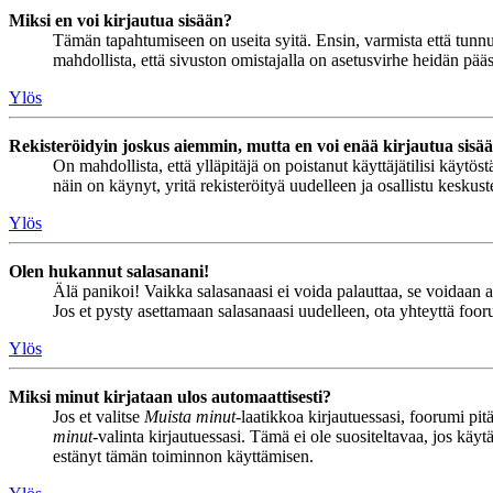
Miksi en voi kirjautua sisään?
Tämän tapahtumiseen on useita syitä. Ensin, varmista että tunnuks
mahdollista, että sivuston omistajalla on asetusvirhe heidän pääss
Ylös
Rekisteröidyin joskus aiemmin, mutta en voi enää kirjautua sisä
On mahdollista, että ylläpitäjä on poistanut käyttäjätilisi käytö
näin on käynyt, yritä rekisteröityä uudelleen ja osallistu keskus
Ylös
Olen hukannut salasanani!
Älä panikoi! Vaikka salasanaasi ei voida palauttaa, se voidaan 
Jos et pysty asettamaan salasanaasi uudelleen, ota yhteyttä foor
Ylös
Miksi minut kirjataan ulos automaattisesti?
Jos et valitse
Muista minut
-laatikkoa kirjautuessasi, foorumi pi
minut
-valinta kirjautuessasi. Tämä ei ole suositeltavaa, jos käyt
estänyt tämän toiminnon käyttämisen.