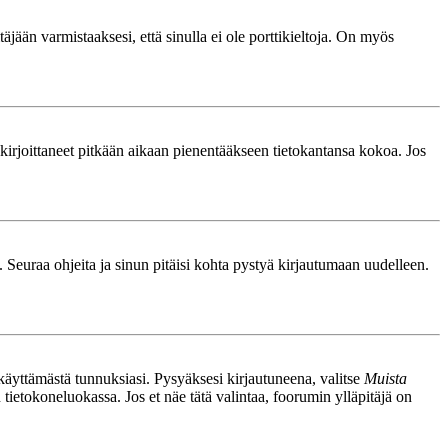
äjään varmistaaksesi, että sinulla ei ole porttikieltoja. On myös
le kirjoittaneet pitkään aikaan pienentääkseen tietokantansa kokoa. Jos
. Seuraa ohjeita ja sinun pitäisi kohta pystyä kirjautumaan uudelleen.
nkäyttämästä tunnuksiasi. Pysyäksesi kirjautuneena, valitse
Muista
n tietokoneluokassa. Jos et näe tätä valintaa, foorumin ylläpitäjä on