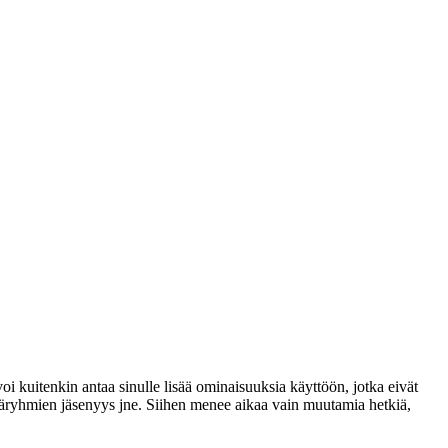
voi kuitenkin antaa sinulle lisää ominaisuuksia käyttöön, jotka eivät
täjäryhmien jäsenyys jne. Siihen menee aikaa vain muutamia hetkiä,