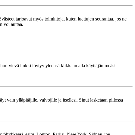
västeet tarjoavat myös toimintoja, kuten luettujen seurantaa, jos ne
n voi auttaa.
 johon vievä linkki löytyy yleensä klikkaamalla käyttäjänimeäsi
 vain ylläpitäjille, valvojille ja itsellesi. Sinut lasketaan piilossa
kavyöhykkeesi, esim. Lontoo, Pariisi, New York, Sidney, jne.