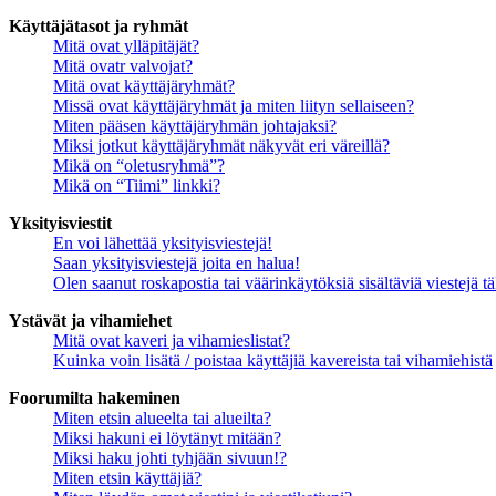
Käyttäjätasot ja ryhmät
Mitä ovat ylläpitäjät?
Mitä ovatr valvojat?
Mitä ovat käyttäjäryhmät?
Missä ovat käyttäjäryhmät ja miten liityn sellaiseen?
Miten pääsen käyttäjäryhmän johtajaksi?
Miksi jotkut käyttäjäryhmät näkyvät eri väreillä?
Mikä on “oletusryhmä”?
Mikä on “Tiimi” linkki?
Yksityisviestit
En voi lähettää yksityisviestejä!
Saan yksityisviestejä joita en halua!
Olen saanut roskapostia tai väärinkäytöksiä sisältäviä viestejä tä
Ystävät ja vihamiehet
Mitä ovat kaveri ja vihamieslistat?
Kuinka voin lisätä / poistaa käyttäjiä kavereista tai vihamiehistä
Foorumilta hakeminen
Miten etsin alueelta tai alueilta?
Miksi hakuni ei löytänyt mitään?
Miksi haku johti tyhjään sivuun!?
Miten etsin käyttäjiä?