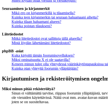
Miten löydän omat viestini ja viestiketjuni?
Seuraaminen ja kirjanmerkit
Mikä ero on kirjanmerkillä ja tilaamisella?
Kuinka teen kirjanmerkin tai seuraan haluamaani aihetta?
Kuinka tilaan haluamani alueen?
Kuinka poistan tilaukseni?
Liitetiedostot
Mitkä liitetiedostot ovat sallittuja tällä alueella?
Mistä löydän lähettämäni liitetiedostot?
phpBB -asiat
Kuka kirjoitti tämän foorumisovelluksen?
Miksi ominaisuutta X ei ole saatavilla?
Keneen minun tulee olla yhteydessä väärinkäytöstapauksissa tai 
Kuinka otan yhteyttä foorumin ylläpitäjään?
Kirjautumisen ja rekisteröitymisen ongel
Miksi minun pitää rekisteröityä?
Sinun ei välttämättä tarvitse, riippuu foorumin ylläpitäjästä, ta
ole vieraiden käytettävissä. Näitä ovat mm. avatar-kuvan määritt
joten se on suositeltavaa.