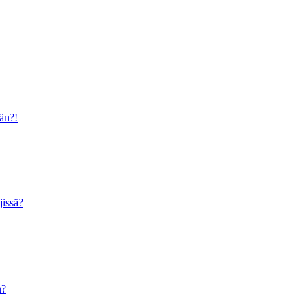
ään?!
jissä?
n?