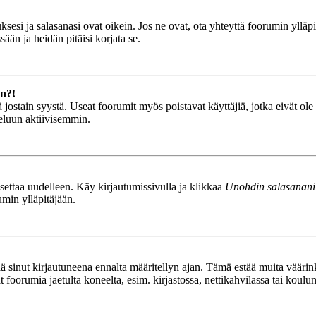
esi ja salasanasi ovat oikein. Jos ne ovat, ota yhteyttä foorumin ylläpit
ään ja heidän pitäisi korjata se.
än?!
stä jostain syystä. Useat foorumit myös poistavat käyttäjiä, jotka eivät o
teluun aktiivisemmin.
asettaa uudelleen. Käy kirjautumissivulla ja klikkaa
Unohdin salasanani
umin ylläpitäjään.
tää sinut kirjautuneena ennalta määritellyn ajan. Tämä estää muita vääri
ät foorumia jaetulta koneelta, esim. kirjastossa, nettikahvilassa tai koulu