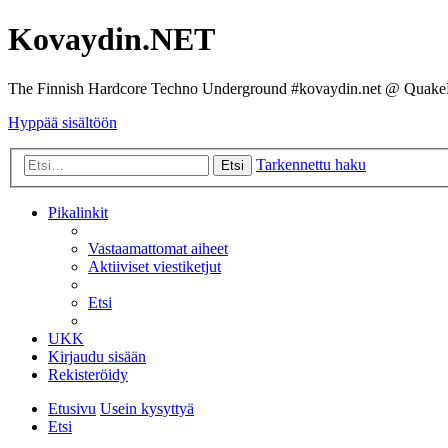
Kovaydin.NET
The Finnish Hardcore Techno Underground #kovaydin.net @ Quake
Hyppää sisältöön
Tarkennettu haku
Etsi
Pikalinkit
Vastaamattomat aiheet
Aktiiviset viestiketjut
Etsi
UKK
Kirjaudu sisään
Rekisteröidy
Etusivu
Usein kysyttyä
Etsi