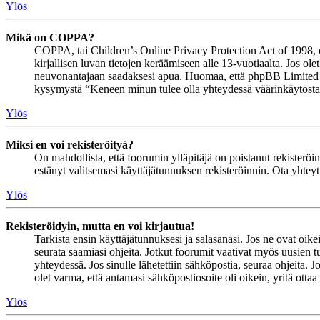
Ylös
Mikä on COPPA?
COPPA, tai Children’s Online Privacy Protection Act of 1998, on 
kirjallisen luvan tietojen keräämiseen alle 13-vuotiaalta. Jos ol
neuvonantajaan saadaksesi apua. Huomaa, että phpBB Limited ja 
kysymystä “Keneen minun tulee olla yhteydessä väärinkäytöstapau
Ylös
Miksi en voi rekisteröityä?
On mahdollista, että foorumin ylläpitäjä on poistanut rekisteröinn
estänyt valitsemasi käyttäjätunnuksen rekisteröinnin. Ota yhteyt
Ylös
Rekisteröidyin, mutta en voi kirjautua!
Tarkista ensin käyttäjätunnuksesi ja salasanasi. Jos ne ovat oike
seurata saamiasi ohjeita. Jotkut foorumit vaativat myös uusien tu
yhteydessä. Jos sinulle lähetettiin sähköpostia, seuraa ohjeita. 
olet varma, että antamasi sähköpostiosoite oli oikein, yritä ottaa
Ylös