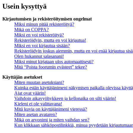
Usein kysyttyä
Kirjautumisen ja rekisteröitymisen ongelmat
Miksi minun pitää rekisteröityä?
Mikä on COPPA?
Miksi en voi rekisteröityä?
Rekisteröidyin, mutta en voi kirjautua!
Miksi en voi kirjautua sisään?
Rekisteröidyin joskus aiemmin, mutta en voi enää kirjautua sis
Olen hukannut salasanani!
Miksi minut kirjataan ulos automaattisesti?
Mitä “Poista foorumin evästeet” tekee?
Käyttäjän asetukset
Miten muutan asetuksiani?
Kuinka estän käyttäjänimeni näkymisen paikalla olevissa käyttä
Ajat ovat väärin!
Vaihdoin aikavyöhykkeen ja kellonaika on silti väärin!
Kieleni ei ole valittavana!
Mitä kuvia on käyttäjänimeni vieressä?
Miten asetan avataren?
Mikä on arvonimi ja miten vaihdan sen?
Kun klikkaan sähköpostilinkkiä, minua pyydetään kirjautumaa