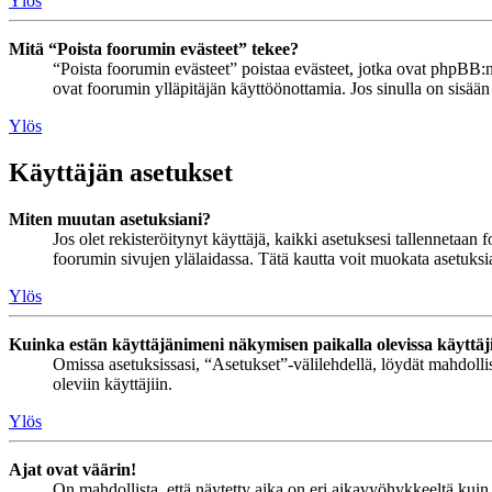
Ylös
Mitä “Poista foorumin evästeet” tekee?
“Poista foorumin evästeet” poistaa evästeet, jotka ovat phpBB:n 
ovat foorumin ylläpitäjän käyttöönottamia. Jos sinulla on sisää
Ylös
Käyttäjän asetukset
Miten muutan asetuksiani?
Jos olet rekisteröitynyt käyttäjä, kaikki asetuksesi tallennetaa
foorumin sivujen ylälaidassa. Tätä kautta voit muokata asetuksias
Ylös
Kuinka estän käyttäjänimeni näkymisen paikalla olevissa käyttäj
Omissa asetuksissasi, “Asetukset”-välilehdellä, löydät mahdoll
oleviin käyttäjiin.
Ylös
Ajat ovat väärin!
On mahdollista, että näytetty aika on eri aikavyöhykkeeltä kuin 