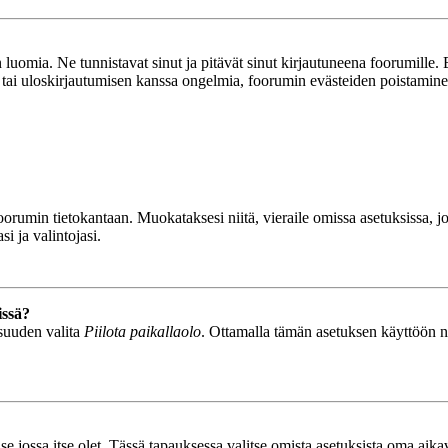
luomia. Ne tunnistavat sinut ja pitävät sinut kirjautuneena foorumille. E
n tai uloskirjautumisen kanssa ongelmia, foorumin evästeiden poistamine
n foorumin tietokantaan. Muokataksesi niitä, vieraile omissa asetuksissa,
i ja valintojasi.
issä?
isuuden valita
Piilota paikallaolo
. Ottamalla tämän asetuksen käyttöön näyt
se jossa itse olet. Tässä tapauksessa valitse omista asetuksista oma ai