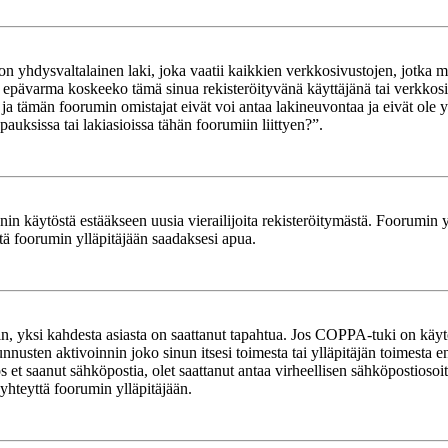
yhdysvaltalainen laki, joka vaatii kaikkien verkkosivustojen, jotka mahd
et epävarma koskeeko tämä sinua rekisteröityvänä käyttäjänä tai verkkosiv
tämän foorumin omistajat eivät voi antaa lakineuvontaa ja eivät ole yh
ksissa tai lakiasioissa tähän foorumiin liittyen?”.
in käytöstä estääkseen uusia vierailijoita rekisteröitymästä. Foorumin yl
tä foorumin ylläpitäjään saadaksesi apua.
in, yksi kahdesta asiasta on saattanut tapahtua. Jos COPPA-tuki on käytöss
nnusten aktivoinnin joko sinun itsesi toimesta tai ylläpitäjän toimesta e
Jos et saanut sähköpostia, olet saattanut antaa virheellisen sähköpostioso
 yhteyttä foorumin ylläpitäjään.