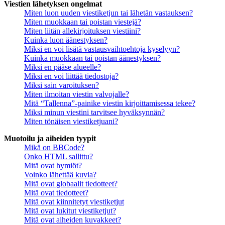
Viestien lähetyksen ongelmat
Miten luon uuden viestiketjun tai lähetän vastauksen?
Miten muokkaan tai poistan viestejä?
Miten liitän allekirjoituksen viestiini?
Kuinka luon äänestyksen?
Miksi en voi lisätä vastausvaihtoehtoja kyselyyn?
Kuinka muokkaan tai poistan äänestyksen?
Miksi en pääse alueelle?
Miksi en voi liittää tiedostoja?
Miksi sain varoituksen?
Miten ilmoitan viestin valvojalle?
Mitä “Tallenna”-painike viestin kirjoittamisessa tekee?
Miksi minun viestini tarvitsee hyväksynnän?
Miten tönäisen viestiketjuani?
Muotoilu ja aiheiden tyypit
Mikä on BBCode?
Onko HTML sallittu?
Mitä ovat hymiöt?
Voinko lähettää kuvia?
Mitä ovat globaalit tiedotteet?
Mitä ovat tiedotteet?
Mitä ovat kiinnitetyt viestiketjut
Mitä ovat lukitut viestiketjut?
Mitä ovat aiheiden kuvakkeet?