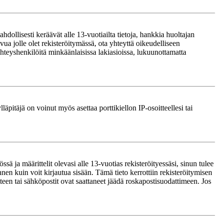
ollisesti keräävät alle 13-vuotiailta tietoja, hankkia huoltajan
ua jolle olet rekisteröitymässä, ota yhteyttä oikeudelliseen
teyshenkilöitä minkäänlaisissa lakiasioissa, lukuunottamatta
läpitäjä on voinut myös asettaa porttikiellon IP-osoitteellesi tai
ä ja määrittelit olevasi alle 13-vuotias rekisteröityessäsi, sinun tulee
nnen kuin voit kirjautua sisään. Tämä tieto kerrottiin rekisteröitymisen
itteen tai sähköpostit ovat saattaneet jäädä roskapostisuodattimeen. Jos