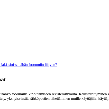
lakiasioissa tähän foorumiin liittyen?
mat
rvitaanko foorumilla kirjoittamiseen rekisteröitymistä. Rekisteröityminen 
ely, yksityisviestit, sähköpostien lähettäminen muille käyttäjille, käyt