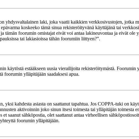
yhdysvaltalainen laki, joka vaatii kaikkien verkkosivustojen, jotka mahd
et epävarma koskeeko tämä sinua rekisteröityvänä käyttäjänä tai verkkosiv
tämän foorumin omistajat eivät voi antaa lakineuvontaa ja eivät ole yh
ksissa tai lakiasioissa tähän foorumiin liittyen?”.
in käytöstä estääkseen uusia vierailijoita rekisteröitymästä. Foorumin yl
tä foorumin ylläpitäjään saadaksesi apua.
in, yksi kahdesta asiasta on saattanut tapahtua. Jos COPPA-tuki on käytöss
nnusten aktivoinnin joko sinun itsesi toimesta tai ylläpitäjän toimesta e
Jos et saanut sähköpostia, olet saattanut antaa virheellisen sähköpostioso
 yhteyttä foorumin ylläpitäjään.