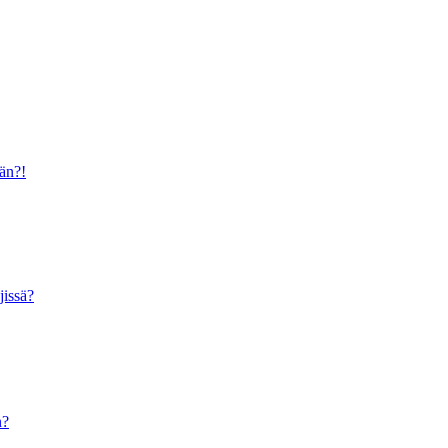
ään?!
jissä?
n?