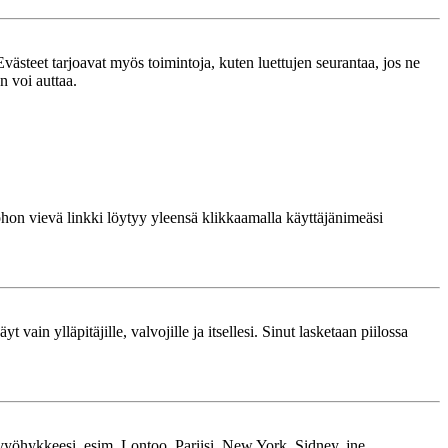
västeet tarjoavat myös toimintoja, kuten luettujen seurantaa, jos ne
n voi auttaa.
 johon vievä linkki löytyy yleensä klikkaamalla käyttäjänimeäsi
 vain ylläpitäjille, valvojille ja itsellesi. Sinut lasketaan piilossa
kavyöhykkeesi, esim. Lontoo, Pariisi, New York, Sidney, jne.