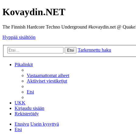
Kovaydin.NET
The Finnish Hardcore Techno Underground #kovaydin.net @ Quake
Hyppää sisältöön
Tarkennettu haku
Etsi
Pikalinkit
Vastaamattomat aiheet
Aktiiviset viestiketjut
Etsi
UKK
Kirjaudu sisään
Rekisteröidy
Etusivu
Usein kysyttyä
Etsi