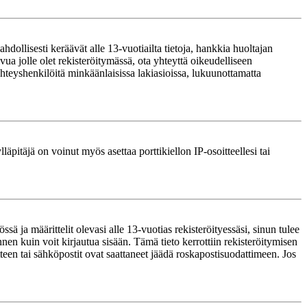
ollisesti keräävät alle 13-vuotiailta tietoja, hankkia huoltajan
ua jolle olet rekisteröitymässä, ota yhteyttä oikeudelliseen
teyshenkilöitä minkäänlaisissa lakiasioissa, lukuunottamatta
läpitäjä on voinut myös asettaa porttikiellon IP-osoitteellesi tai
ä ja määrittelit olevasi alle 13-vuotias rekisteröityessäsi, sinun tulee
nnen kuin voit kirjautua sisään. Tämä tieto kerrottiin rekisteröitymisen
itteen tai sähköpostit ovat saattaneet jäädä roskapostisuodattimeen. Jos