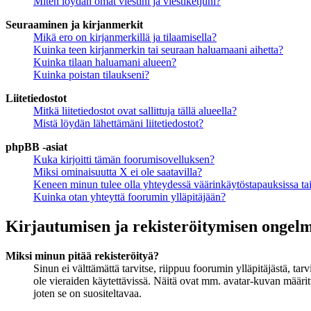
Miten löydän omat viestini ja viestiketjuni?
Seuraaminen ja kirjanmerkit
Mikä ero on kirjanmerkillä ja tilaamisella?
Kuinka teen kirjanmerkin tai seuraan haluamaani aihetta?
Kuinka tilaan haluamani alueen?
Kuinka poistan tilaukseni?
Liitetiedostot
Mitkä liitetiedostot ovat sallittuja tällä alueella?
Mistä löydän lähettämäni liitetiedostot?
phpBB -asiat
Kuka kirjoitti tämän foorumisovelluksen?
Miksi ominaisuutta X ei ole saatavilla?
Keneen minun tulee olla yhteydessä väärinkäytöstapauksissa tai 
Kuinka otan yhteyttä foorumin ylläpitäjään?
Kirjautumisen ja rekisteröitymisen ongel
Miksi minun pitää rekisteröityä?
Sinun ei välttämättä tarvitse, riippuu foorumin ylläpitäjästä, ta
ole vieraiden käytettävissä. Näitä ovat mm. avatar-kuvan määritt
joten se on suositeltavaa.