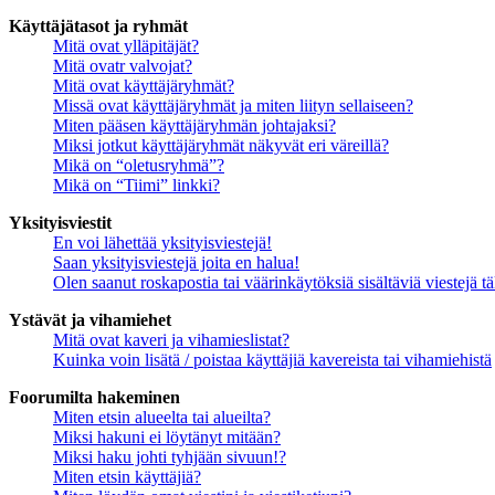
Käyttäjätasot ja ryhmät
Mitä ovat ylläpitäjät?
Mitä ovatr valvojat?
Mitä ovat käyttäjäryhmät?
Missä ovat käyttäjäryhmät ja miten liityn sellaiseen?
Miten pääsen käyttäjäryhmän johtajaksi?
Miksi jotkut käyttäjäryhmät näkyvät eri väreillä?
Mikä on “oletusryhmä”?
Mikä on “Tiimi” linkki?
Yksityisviestit
En voi lähettää yksityisviestejä!
Saan yksityisviestejä joita en halua!
Olen saanut roskapostia tai väärinkäytöksiä sisältäviä viestejä tä
Ystävät ja vihamiehet
Mitä ovat kaveri ja vihamieslistat?
Kuinka voin lisätä / poistaa käyttäjiä kavereista tai vihamiehistä
Foorumilta hakeminen
Miten etsin alueelta tai alueilta?
Miksi hakuni ei löytänyt mitään?
Miksi haku johti tyhjään sivuun!?
Miten etsin käyttäjiä?