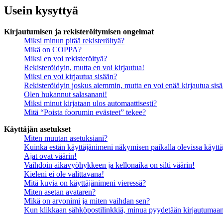
Usein kysyttyä
Kirjautumisen ja rekisteröitymisen ongelmat
Miksi minun pitää rekisteröityä?
Mikä on COPPA?
Miksi en voi rekisteröityä?
Rekisteröidyin, mutta en voi kirjautua!
Miksi en voi kirjautua sisään?
Rekisteröidyin joskus aiemmin, mutta en voi enää kirjautua sis
Olen hukannut salasanani!
Miksi minut kirjataan ulos automaattisesti?
Mitä “Poista foorumin evästeet” tekee?
Käyttäjän asetukset
Miten muutan asetuksiani?
Kuinka estän käyttäjänimeni näkymisen paikalla olevissa käyttä
Ajat ovat väärin!
Vaihdoin aikavyöhykkeen ja kellonaika on silti väärin!
Kieleni ei ole valittavana!
Mitä kuvia on käyttäjänimeni vieressä?
Miten asetan avataren?
Mikä on arvonimi ja miten vaihdan sen?
Kun klikkaan sähköpostilinkkiä, minua pyydetään kirjautumaa