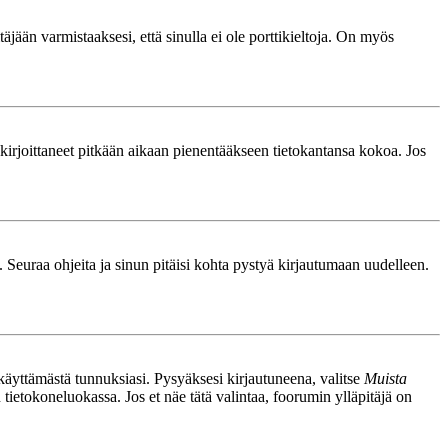
äjään varmistaaksesi, että sinulla ei ole porttikieltoja. On myös
le kirjoittaneet pitkään aikaan pienentääkseen tietokantansa kokoa. Jos
. Seuraa ohjeita ja sinun pitäisi kohta pystyä kirjautumaan uudelleen.
nkäyttämästä tunnuksiasi. Pysyäksesi kirjautuneena, valitse
Muista
n tietokoneluokassa. Jos et näe tätä valintaa, foorumin ylläpitäjä on