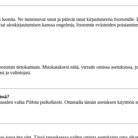
luomia. Ne tunnistavat sinut ja pitävät sinut kirjautuneena foorumille. E
n tai uloskirjautumisen kanssa ongelmia, foorumin evästeiden poistamine
n foorumin tietokantaan. Muokataksesi niitä, vieraile omissa asetuksissa,
i ja valintojasi.
issä?
isuuden valita
Piilota paikallaolo
. Ottamalla tämän asetuksen käyttöön näyt
se jossa itse olet. Tässä tapauksessa valitse omista asetuksista oma ai