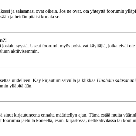
esi ja salasanasi ovat oikein. Jos ne ovat, ota yhteyttä foorumin ylläpit
ään ja heidän pitäisi korjata se.
än?!
stä jostain syystä. Useat foorumit myös poistavat käyttäjiä, jotka eivät o
teluun aktiivisemmin.
asettaa uudelleen. Käy kirjautumissivulla ja klikkaa
Unohdin salasanani
umin ylläpitäjään.
tää sinut kirjautuneena ennalta määritellyn ajan. Tämä estää muita vääri
ät foorumia jaetulta koneelta, esim. kirjastossa, nettikahvilassa tai koulu