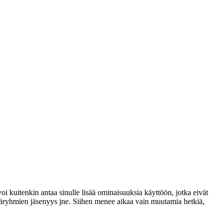
voi kuitenkin antaa sinulle lisää ominaisuuksia käyttöön, jotka eivät
täjäryhmien jäsenyys jne. Siihen menee aikaa vain muutamia hetkiä,