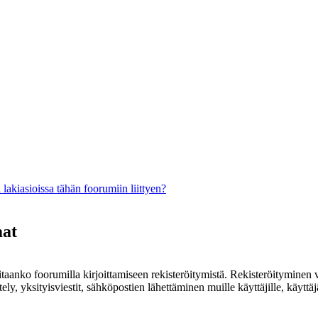
lakiasioissa tähän foorumiin liittyen?
mat
rvitaanko foorumilla kirjoittamiseen rekisteröitymistä. Rekisteröityminen 
ely, yksityisviestit, sähköpostien lähettäminen muille käyttäjille, käyt