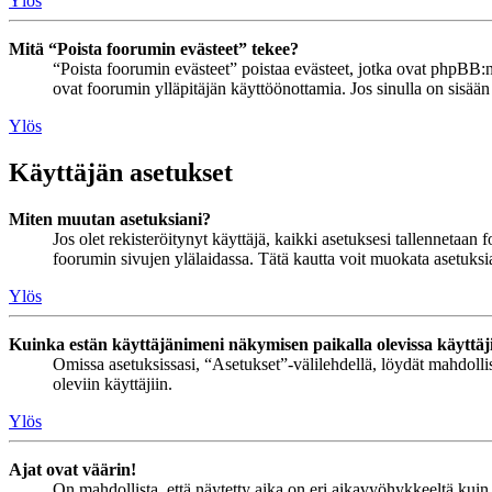
Ylös
Mitä “Poista foorumin evästeet” tekee?
“Poista foorumin evästeet” poistaa evästeet, jotka ovat phpBB:n 
ovat foorumin ylläpitäjän käyttöönottamia. Jos sinulla on sisää
Ylös
Käyttäjän asetukset
Miten muutan asetuksiani?
Jos olet rekisteröitynyt käyttäjä, kaikki asetuksesi tallennetaa
foorumin sivujen ylälaidassa. Tätä kautta voit muokata asetuksias
Ylös
Kuinka estän käyttäjänimeni näkymisen paikalla olevissa käyttäj
Omissa asetuksissasi, “Asetukset”-välilehdellä, löydät mahdoll
oleviin käyttäjiin.
Ylös
Ajat ovat väärin!
On mahdollista, että näytetty aika on eri aikavyöhykkeeltä kuin 