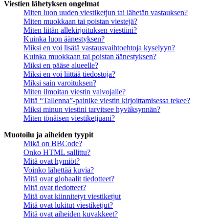
Viestien lähetyksen ongelmat
Miten luon uuden viestiketjun tai lähetän vastauksen?
Miten muokkaan tai poistan viestejä?
Miten liitän allekirjoituksen viestiini?
Kuinka luon äänestyksen?
Miksi en voi lisätä vastausvaihtoehtoja kyselyyn?
Kuinka muokkaan tai poistan äänestyksen?
Miksi en pääse alueelle?
Miksi en voi liittää tiedostoja?
Miksi sain varoituksen?
Miten ilmoitan viestin valvojalle?
Mitä “Tallenna”-painike viestin kirjoittamisessa tekee?
Miksi minun viestini tarvitsee hyväksynnän?
Miten tönäisen viestiketjuani?
Muotoilu ja aiheiden tyypit
Mikä on BBCode?
Onko HTML sallittu?
Mitä ovat hymiöt?
Voinko lähettää kuvia?
Mitä ovat globaalit tiedotteet?
Mitä ovat tiedotteet?
Mitä ovat kiinnitetyt viestiketjut
Mitä ovat lukitut viestiketjut?
Mitä ovat aiheiden kuvakkeet?