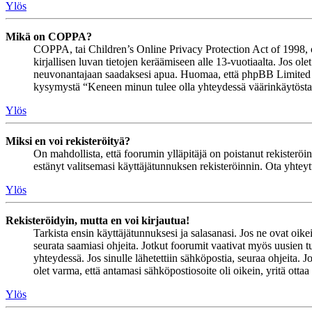
Ylös
Mikä on COPPA?
COPPA, tai Children’s Online Privacy Protection Act of 1998, on 
kirjallisen luvan tietojen keräämiseen alle 13-vuotiaalta. Jos ol
neuvonantajaan saadaksesi apua. Huomaa, että phpBB Limited ja 
kysymystä “Keneen minun tulee olla yhteydessä väärinkäytöstapau
Ylös
Miksi en voi rekisteröityä?
On mahdollista, että foorumin ylläpitäjä on poistanut rekisteröinn
estänyt valitsemasi käyttäjätunnuksen rekisteröinnin. Ota yhteyt
Ylös
Rekisteröidyin, mutta en voi kirjautua!
Tarkista ensin käyttäjätunnuksesi ja salasanasi. Jos ne ovat oike
seurata saamiasi ohjeita. Jotkut foorumit vaativat myös uusien tu
yhteydessä. Jos sinulle lähetettiin sähköpostia, seuraa ohjeita. 
olet varma, että antamasi sähköpostiosoite oli oikein, yritä ottaa
Ylös