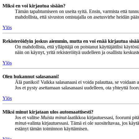
Miksi en voi kirjautua sisään?
Tämän tapahtumiseen on useita syitä. Ensin, varmista että tunnuks
mahdollista, että sivuston omistajalla on asetusvirhe heidän pääss
Ylös
Rekisteröidyin joskus aiemmin, mutta en voi enää kirjautua sisä
On mahdollista, että ylläpitäjä on poistanut käyttäjätilisi käytö
näin on käynyt, yritä rekisteröityä uudelleen ja osallistu keskus
Ylös
Olen hukannut salasanani!
Älä panikoi! Vaikka salasanaasi ei voida palauttaa, se voidaan 
Jos et pysty asettamaan salasanaasi uudelleen, ota yhteyttä foor
Ylös
Miksi minut kirjataan ulos automaattisesti?
Jos et valitse
Muista minut
-laatikkoa kirjautuessasi, foorumi pi
minut
-valinta kirjautuessasi. Tämä ei ole suositeltavaa, jos käyt
estänyt tämän toiminnon käyttämisen.