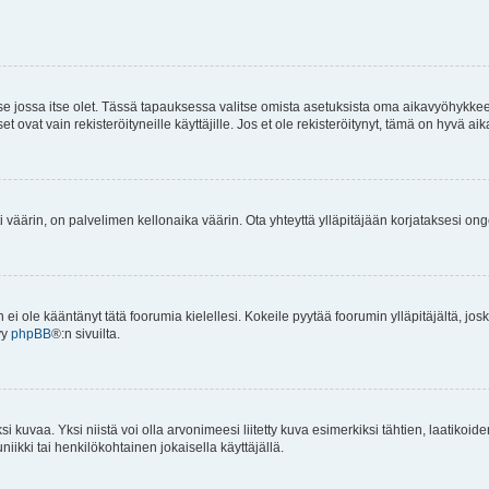
 se jossa itse olet. Tässä tapauksessa valitse omista asetuksista oma aikavyöhykke
vat vain rekisteröityneille käyttäjille. Jos et ole rekisteröitynyt, tämä on hyvä aik
i väärin, on palvelimen kellonaika väärin. Ota yhteyttä ylläpitäjään korjataksesi on
an ei ole kääntänyt tätä foorumia kielellesi. Kokeile pyytää foorumin ylläpitäjältä, jos
yy
phpBB
®:n sivuilta.
 kuvaa. Yksi niistä voi olla arvonimeesi liitetty kuva esimerkiksi tähtien, laatikoid
iikki tai henkilökohtainen jokaisella käyttäjällä.