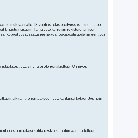
ttelit olevasi alle 13-vuotias rekisteröityessäsi, sinun tulee
it kirjautua sisään. Tämä tieto kerrottiin rekisteröitymisen
ai sähköpostit ovat saattaneet jäädä roskapostisuodattimeen. Jos
staaksesi, että sinulla ei ole porttikieltoja. On myös
neet pitkään aikaan pienentääkseen tietokantansa kokoa. Jos näin
jeita ja sinun pitäisi kohta pystyä kirjautumaan uudelleen.