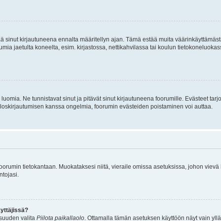
tää sinut kirjautuneena ennalta määritellyn ajan. Tämä estää muita väärinkäyttämäs
rumia jaetulta koneelta, esim. kirjastossa, nettikahvilassa tai koulun tietokoneluokas
luomia. Ne tunnistavat sinut ja pitävät sinut kirjautuneena foorumille. Evästeet tarj
i uloskirjautumisen kanssa ongelmia, foorumin evästeiden poistaminen voi auttaa.
n foorumin tietokantaan. Muokataksesi niitä, vieraile omissa asetuksissa, johon vievä
ntojasi.
yttäjissä?
isuuden valita
Piilota paikallaolo
. Ottamalla tämän asetuksen käyttöön näyt vain ylläpit