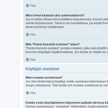
Ylös
Miksi minut kirjataan ulos automaattisesti?
Jos et valitse
Muista minut
-laatikkoa kirjautuessasi, foorumi pi
valinta kirjautuessasi. Tämä ei ole suositeltavaa, jos käytät foo
tämän toiminnon käyttämisen.
Ylös
Mitä “Poista foorumin evästeet” tekee?
“Poista foorumin evästeet” poistaa evästeet, jotka ovat phpBB:n 
foorumin ylläpitäjän käyttöönottamia. Jos sinulla on sisään ta
Ylös
Käyttäjän asetukset
Miten muutan asetuksiani?
Jos olet rekisteröitynyt käyttäjä, kaikki asetuksesi tallennetaa
sivujen ylälaidassa. Tätä kautta voit muokata asetuksiasi ja vali
Ylös
Kuinka estän käyttäjänimeni näkymisen paikalla olevissa kä
Omissa asetuksissasi, “Asetukset”-välilehdellä, löydät mahdoll