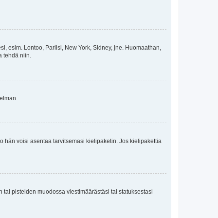
esi, esim. Lontoo, Pariisi, New York, Sidney, jne. Huomaathan,
a tehdä niin.
gelman.
ko hän voisi asentaa tarvitsemasi kielipaketin. Jos kielipakettia
en tai pisteiden muodossa viestimäärästäsi tai statuksestasi