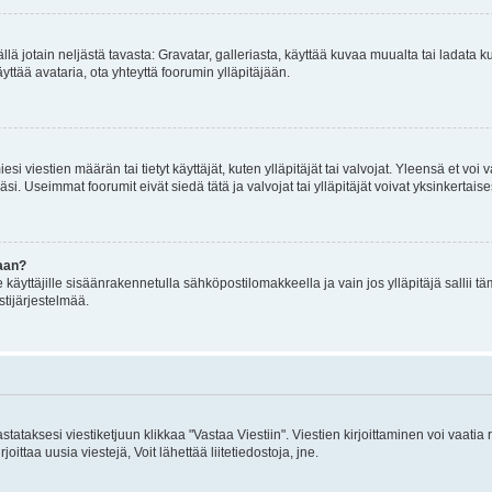
mällä jotain neljästä tavasta: Gravatar, galleriasta, käyttää kuvaa muualta tai ladata
äyttää avataria, ota yhteyttä foorumin ylläpitäjään.
iesi viestien määrän tai tietyt käyttäjät, kuten ylläpitäjät tai valvojat. Yleensä et vo
i. Useimmat foorumit eivät siedä tätä ja valvojat tai ylläpitäjät voivat yksinkertaise
aan?
le käyttäjille sisäänrakennetulla sähköpostilomakkeella ja vain jos ylläpitäjä sallii
stijärjestelmää.
stataksesi viestiketjuun klikkaa "Vastaa Viestiin". Viestien kirjoittaminen voi vaatia
joittaa uusia viestejä, Voit lähettää liitetiedostoja, jne.