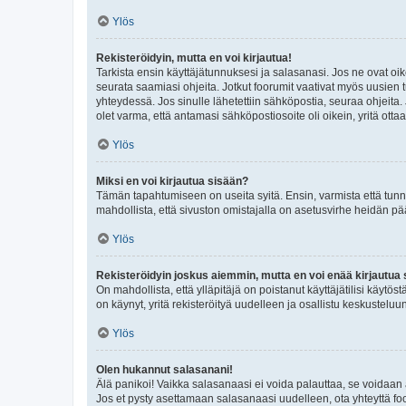
Ylös
Rekisteröidyin, mutta en voi kirjautua!
Tarkista ensin käyttäjätunnuksesi ja salasanasi. Jos ne ovat oik
seurata saamiasi ohjeita. Jotkut foorumit vaativat myös uusien tu
yhteydessä. Jos sinulle lähetettiin sähköpostia, seuraa ohjeita
olet varma, että antamasi sähköpostiosoite oli oikein, yritä ottaa
Ylös
Miksi en voi kirjautua sisään?
Tämän tapahtumiseen on useita syitä. Ensin, varmista että tunnuk
mahdollista, että sivuston omistajalla on asetusvirhe heidän pää
Ylös
Rekisteröidyin joskus aiemmin, mutta en voi enää kirjautua 
On mahdollista, että ylläpitäjä on poistanut käyttäjätilisi käytö
on käynyt, yritä rekisteröityä uudelleen ja osallistu keskusteluu
Ylös
Olen hukannut salasanani!
Älä panikoi! Vaikka salasanaasi ei voida palauttaa, se voidaan 
Jos et pysty asettamaan salasanaasi uudelleen, ota yhteyttä foo