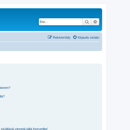
Etsi
Tarkennettu haku
Rekisteröidy
Kirjaudu sisään
laiseen?
llä?
isältäviä viestejä tältä foorumilta!