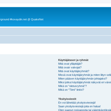
rground #kovaydin.net @ QuakeNet
Käyttäjätasot ja ryhmät
Mitä ovat ylläpitäjät?
Mitä ovatr valvojat?
Mitä ovat käyttäjäryhmät?
Missä ovat käyttäjäryhmät ja miten liityn sel
Miten pääsen käyttäjäryhmän johtajaksi?
Miksi jotkut käyttäjäryhmät näkyvät eri värei
Mikä on “oletusryhmä”?
Mikä on “Tiimi” linkki?
Yksityisviestit
En voi lähettää yksityisviestejä!
Saan yksityisviestejä joita en halua!
Olen saanut roskapostia tai väärinkäytöksiä s