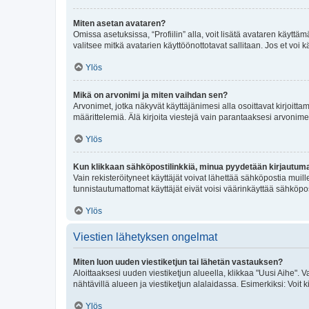
Miten asetan avataren?
Omissa asetuksissa, “Profiilin” alla, voit lisätä avataren käyttä
valitsee mitkä avatarien käyttöönottotavat sallitaan. Jos et voi k
Ylös
Mikä on arvonimi ja miten vaihdan sen?
Arvonimet, jotka näkyvät käyttäjänimesi alla osoittavat kirjoittam
määrittelemiä. Älä kirjoita viestejä vain parantaaksesi arvonimeäs
Ylös
Kun klikkaan sähköpostilinkkiä, minua pyydetään kirjautum
Vain rekisteröityneet käyttäjät voivat lähettää sähköpostia muil
tunnistautumattomat käyttäjät eivät voisi väärinkäyttää sähköpo
Ylös
Viestien lähetyksen ongelmat
Miten luon uuden viestiketjun tai lähetän vastauksen?
Aloittaaksesi uuden viestiketjun alueella, klikkaa "Uusi Aihe". Va
nähtävillä alueen ja viestiketjun alalaidassa. Esimerkiksi: Voit kir
Ylös