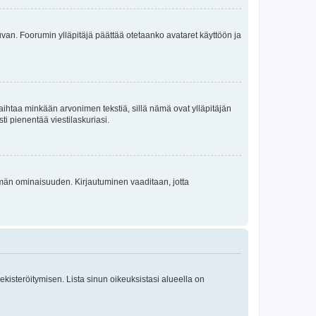
 kuvan. Foorumin ylläpitäjä päättää otetaanko avataret käyttöön ja
i vaihtaa minkään arvonimen tekstiä, sillä nämä ovat ylläpitäjän
sti pienentää viestilaskuriasi.
 tämän ominaisuuden. Kirjautuminen vaaditaan, jotta
 rekisteröitymisen. Lista sinun oikeuksistasi alueella on