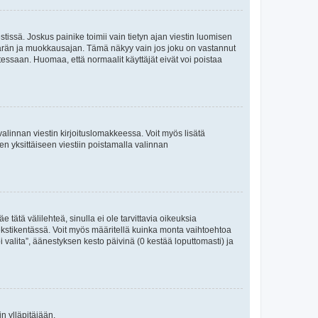
tissä. Joskus painike toimii vain tietyn ajan viestin luomisen
umäärän ja muokkausajan. Tämä näkyy vain jos joku on vastannut
tessaan. Huomaa, että normaalit käyttäjät eivät voi poistaa
valinnan viestin kirjoituslomakkeessa. Voit myös lisätä
isen yksittäiseen viestiin poistamalla valinnan
 tätä välilehteä, sinulla ei ole tarvittavia oikeuksia
 tekstikentässä. Voit myös määritellä kuinka monta vaihtoehtoa
 valita”, äänestyksen kesto päivinä (0 kestää loputtomasti) ja
n ylläpitäjään.