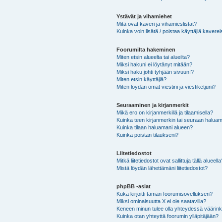
Ystävät ja vihamiehet
Mitä ovat kaveri ja vihamieslistat?
Kuinka voin lisätä / poistaa käyttäjiä kaverei
Foorumilta hakeminen
Miten etsin alueelta tai alueilta?
Miksi hakuni ei löytänyt mitään?
Miksi haku johti tyhjään sivuun!?
Miten etsin käyttäjiä?
Miten löydän omat viestini ja viestiketjuni?
Seuraaminen ja kirjanmerkit
Mikä ero on kirjanmerkillä ja tilaamisella?
Kuinka teen kirjanmerkin tai seuraan haluam
Kuinka tilaan haluamani alueen?
Kuinka poistan tilaukseni?
Liitetiedostot
Mitkä liitetiedostot ovat sallittuja tällä alueell
Mistä löydän lähettämäni liitetiedostot?
phpBB -asiat
Kuka kirjoitti tämän foorumisovelluksen?
Miksi ominaisuutta X ei ole saatavilla?
Keneen minun tulee olla yhteydessä väärinkäy
Kuinka otan yhteyttä foorumin ylläpitäjään?