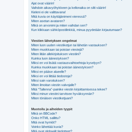
Ajat ovat väärin!
Vaihdoin aikavyöhykkeen ja kellonaika on silti väärin!
Kieleni ei ole valittavana!
Mitä kuvia on käyttäjänimeni vieressä?
Miten asetan avataren?
Mikä on arvonimi ja miten vaihdan sen?
Kun klikkaan sähköpostilinkkiä, minua pyydetään kirjautumaan?
Viestien lähetyksen ongelmat
Miten luon uuden viestiketjun tai lähetän vastauksen?
Miten muokkaan tai poistan viestejä?
Miten liitän allekirjoituksen viestiini?
Kuinka luon äänestyksen?
Miksi en voi lisätä vastausvaihtoehtoja kyselyyn?
Kuinka muokkaan tai poistan äänestyksen?
Miksi en pääse alueelle?
Miksi en voi liittää tiedostoja?
Miksi sain varoituksen?
Miten ilmoitan viestin valvojalle?
Mitä “Tallenna”-painike viestin kirjoittamisessa tekee?
Miksi minun viestini tarvitsee hyväksynnän?
Miten tönäisen viestiketjuani?
Muotoilu ja aiheiden tyypit
Mikä on BBCode?
Onko HTML sallittu?
Mitä ovat hymiöt?
Voinko lähettää kuvia?
Mitä ovat globaalit tiedotteet?