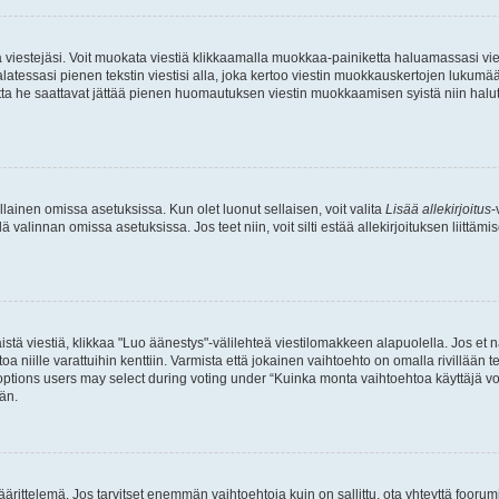
ia viestejäsi. Voit muokata viestiä klikkaamalla muokkaa-painiketta haluamassasi vies
n palatessasi pienen tekstin viestisi alla, joka kertoo viestin muokkauskertojen luk
 mutta he saattavat jättää pienen huomautuksen viestin muokkaamisen syistä niin halu
ellainen omissa asetuksissa. Kun olet luonut sellaisen, voit valita
Lisää allekirjoitus
-
lä valinnan omissa asetuksissa. Jos teet niin, voit silti estää allekirjoituksen liittäm
stä viestiä, klikkaa "Luo äänestys"-välilehteä viestilomakkeen alapuolella. Jos et näe
a niille varattuihin kenttiin. Varmista että jokainen vaihtoehto on omalla rivillään
 options users may select during voting under “Kuinka monta vaihtoehtoa käyttäjä voi
än.
ittelemä. Jos tarvitset enemmän vaihtoehtoja kuin on sallittu, ota yhteyttä foorumi