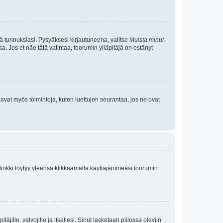
tä tunnuksiasi. Pysyäksesi kirjautuneena, valitse
Muista minut
-
sa. Jos et näe tätä valintaa, foorumin ylläpitäjä on estänyt
oavat myös toimintoja, kuten luettujen seurantaa, jos ne ovat
 linkki löytyy yleensä klikkaamalla käyttäjänimeäsi foorumin
äjille, valvojille ja itsellesi. Sinut lasketaan piilossa oleviin