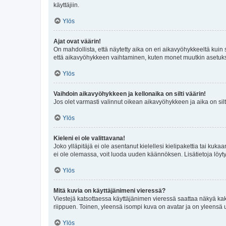
käyttäjiin.
Ylös
Ajat ovat väärin!
On mahdollista, että näytetty aika on eri aikavyöhykkeeltä kuin
että aikavyöhykkeen vaihtaminen, kuten monet muutkin asetukset o
Ylös
Vaihdoin aikavyöhykkeen ja kellonaika on silti väärin!
Jos olet varmasti valinnut oikean aikavyöhykkeen ja aika on silt
Ylös
Kieleni ei ole valittavana!
Joko ylläpitäjä ei ole asentanut kielellesi kielipakettia tai kuka
ei ole olemassa, voit luoda uuden käännöksen. Lisätietoja löyt
Ylös
Mitä kuvia on käyttäjänimeni vieressä?
Viestejä katsottaessa käyttäjänimen vieressä saattaa näkyä kaksi
riippuen. Toinen, yleensä isompi kuva on avatar ja on yleensä un
Ylös