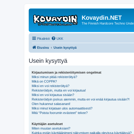
Kovaydin.NET
The Finnish Hardcore Techno Unde
Pikalinkit
UKK
Etusivu
Usein kysyttyä
Usein kysyttyä
Kirjautumisen ja rekisteröitymisen ongelmat
Miksi minun pitää rekisteröityä?
Mikä on COPPA?
Miksi en voi rekisteröityä?
Rekisteröidyin, mutta en voi kirjautua!
Miksi en voi kirjautua sisään?
Rekisteröidyin joskus aiemmin, mutta en voi enää kirjautua sisään?!
Olen hukannut salasanani!
Miksi minut kirjataan ulos automaattisesti?
Mitä “Poista foorumin evästeet” tekee?
Käyttäjän asetukset
Miten muutan asetuksiani?
Kuinka estän käyttäjänimeni näkymisen paikalla olevissa käyttäjissä?