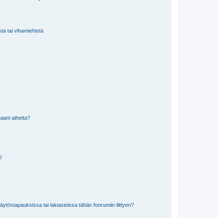
sta tai vihamiehistä
aani aihetta?
a?
töstapauksissa tai lakiasioissa tähän foorumiin liittyen?