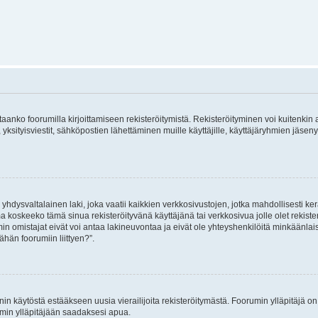
vitaanko foorumilla kirjoittamiseen rekisteröitymistä. Rekisteröityminen voi kuitenkin
 yksityisviestit, sähköpostien lähettäminen muille käyttäjille, käyttäjäryhmien jäs
hdysvaltalainen laki, joka vaatii kaikkien verkkosivustojen, jotka mahdollisesti kerää
a koskeeko tämä sinua rekisteröityvänä käyttäjänä tai verkkosivua jolle olet rekis
 omistajat eivät voi antaa lakineuvontaa ja eivät ole yhteyshenkilöitä minkäänla
ähän foorumiin liittyen?”.
nin käytöstä estääkseen uusia vierailijoita rekisteröitymästä. Foorumin ylläpitäjä on v
umin ylläpitäjään saadaksesi apua.