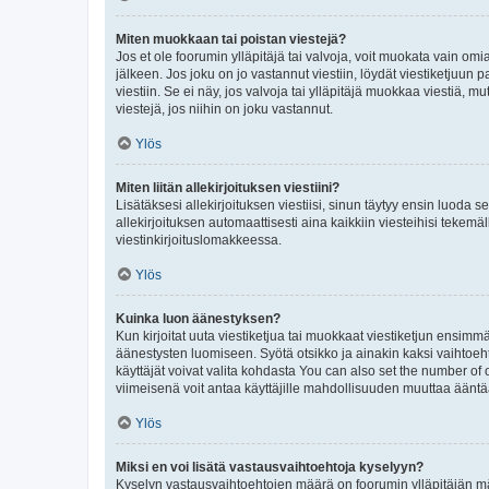
Miten muokkaan tai poistan viestejä?
Jos et ole foorumin ylläpitäjä tai valvoja, voit muokata vain om
jälkeen. Jos joku on jo vastannut viestiin, löydät viestiketjuu
viestiin. Se ei näy, jos valvoja tai ylläpitäjä muokkaa viestiä,
viestejä, jos niihin on joku vastannut.
Ylös
Miten liitän allekirjoituksen viestiini?
Lisätäksesi allekirjoituksen viestiisi, sinun täytyy ensin luoda s
allekirjoituksen automaattisesti aina kaikkiin viesteihisi tekemäl
viestinkirjoituslomakkeessa.
Ylös
Kuinka luon äänestyksen?
Kun kirjoitat uuta viestiketjua tai muokkaat viestiketjun ensimmäi
äänestysten luomiseen. Syötä otsikko ja ainakin kaksi vaihtoehto
käyttäjät voivat valita kohdasta You can also set the number of
viimeisenä voit antaa käyttäjille mahdollisuuden muuttaa ääntä
Ylös
Miksi en voi lisätä vastausvaihtoehtoja kyselyyn?
Kyselyn vastausvaihtoehtojen määrä on foorumin ylläpitäjän määr