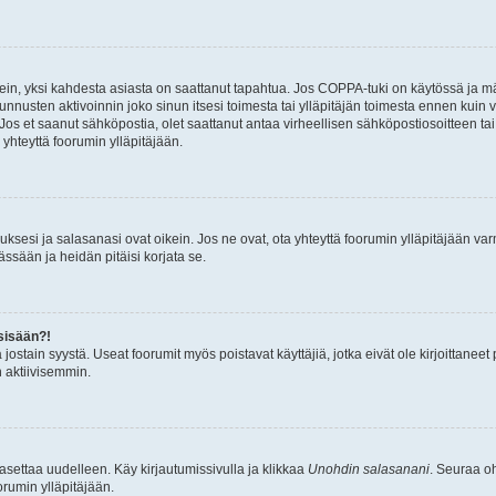
ein, yksi kahdesta asiasta on saattanut tapahtua. Jos COPPA-tuki on käytössä ja määri
nnusten aktivoinnin joko sinun itsesi toimesta tai ylläpitäjän toimesta ennen kuin vo
. Jos et saanut sähköpostia, olet saattanut antaa virheellisen sähköpostiosoitteen t
 yhteyttä foorumin ylläpitäjään.
sesi ja salasanasi ovat oikein. Jos ne ovat, ota yhteyttä foorumin ylläpitäjään varmi
ssään ja heidän pitäisi korjata se.
sisään?!
stä jostain syystä. Useat foorumit myös poistavat käyttäjiä, jotka eivät ole kirjoitta
n aktiivisemmin.
asettaa uudelleen. Käy kirjautumissivulla ja klikkaa
Unohdin salasanani
. Seuraa oh
rumin ylläpitäjään.