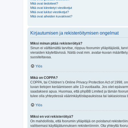
Mitä ovat tiedotteet?
Mitä ovat kiinnitetyt viestiketjut
Mitä ovat lukitut viestiketjut?
Mitä ovat aiheiden kuvakkeet?
Kirjautumisen ja rekisteröitymisen ongelmat
Miksi minun pitää rekisteröityä?
Sinun ei välttämättä tarvitse, riippuu foorumin ylläpitäjästä, tar
vieraiden käytettävissä. Näitä ovat mm. avatar-kuvan määrittely,
suositeltavaa.
Ylös
Mikä on COPPA?
COPPA, tai Children’s Online Privacy Protection Act of 1998, on y
luvan tietojen keräämiseen alle 13-vuotiaalta. Jos olet epävarm
saadaksesi apua. Huomaa, että phpBB Limited ja tämän foorumin
tulee olla yhteydessä väärinkäytöstapauksissa tai lakiasioissa t
Ylös
Miksi en voi rekisteröityä?
On mahdollista, että foorumin ylläpitäjä on poistanut rekisteröin
valitsemasi käyttäjätunnuksen rekisteröinnin. Ota yhteyttä foor