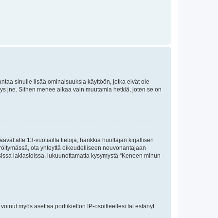
 antaa sinulle lisää ominaisuuksia käyttöön, jotka eivät ole
enyys jne. Siihen menee aikaa vain muutamia hetkiä, joten se on
vät alle 13-vuotiailta tietoja, hankkia huoltajan kirjallisen
teröitymässä, ota yhteyttä oikeudelliseen neuvonantajaan
isissa lakiasioissa, lukuunottamatta kysymystä “Keneen minun
oinut myös asettaa porttikiellon IP-osoitteellesi tai estänyt