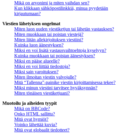
Mikä on arvonimi ja miten vaihdan sen?
Kun klikkaan sähköpostilinkkiä, minua pyydetään
kirjautumaan?
Viestien lähetyksen ongelmat
Miten luon uuden viestiketjun tai lähetän vastauksen?
Miten muokkaan tai poistan viestejä?
Miten liitän allekirjoituksen viestiini?
Kuinka luon äänestyksen?
Miksi en voi lisätä vastausvaihtoehtoja kyselyyn?
Kuinka muokkaan tai poistan äänestyksen?
Miksi en pääse alueelle?
Miksi en voi liittää tiedostoja?
Miksi sain varoituksen?
Miten ilmoitan viestin valvojalle?
Mitä “Tallenna”-painike viestin kirjoittamisessa tekee?
Miksi minun viestini tarvitsee hyväksynnän?
Miten tönäisen viestiketjuani?
Muotoilu ja aiheiden tyypit
Mikä on BBCode?
Onko HTML sallittu?
Mitä ovat hymiöt?
Voinko lähettää kuvia?
Mitä ovat globaalit tiedotteet?