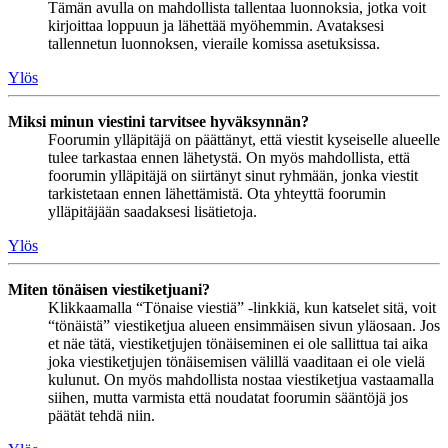
Tämän avulla on mahdollista tallentaa luonnoksia, jotka voit
kirjoittaa loppuun ja lähettää myöhemmin. Avataksesi
tallennetun luonnoksen, vieraile komissa asetuksissa.
Ylös
Miksi minun viestini tarvitsee hyväksynnän?
Foorumin ylläpitäjä on päättänyt, että viestit kyseiselle alueelle
tulee tarkastaa ennen lähetystä. On myös mahdollista, että
foorumin ylläpitäjä on siirtänyt sinut ryhmään, jonka viestit
tarkistetaan ennen lähettämistä. Ota yhteyttä foorumin
ylläpitäjään saadaksesi lisätietoja.
Ylös
Miten tönäisen viestiketjuani?
Klikkaamalla “Tönaise viestiä” -linkkiä, kun katselet sitä, voit
“tönäistä” viestiketjua alueen ensimmäisen sivun yläosaan. Jos
et näe tätä, viestiketjujen tönäiseminen ei ole sallittua tai aika
joka viestiketjujen tönäisemisen välillä vaaditaan ei ole vielä
kulunut. On myös mahdollista nostaa viestiketjua vastaamalla
siihen, mutta varmista että noudatat foorumin sääntöjä jos
päätät tehdä niin.