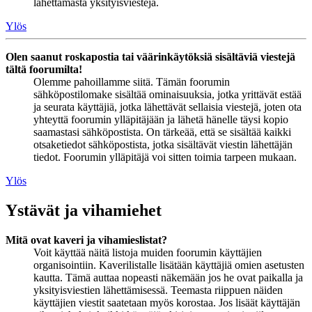
lähettämästä yksityisviestejä.
Ylös
Olen saanut roskapostia tai väärinkäytöksiä sisältäviä viestejä
tältä foorumilta!
Olemme pahoillamme siitä. Tämän foorumin
sähköpostilomake sisältää ominaisuuksia, jotka yrittävät estää
ja seurata käyttäjiä, jotka lähettävät sellaisia viestejä, joten ota
yhteyttä foorumin ylläpitäjään ja lähetä hänelle täysi kopio
saamastasi sähköpostista. On tärkeää, että se sisältää kaikki
otsaketiedot sähköpostista, jotka sisältävät viestin lähettäjän
tiedot. Foorumin ylläpitäjä voi sitten toimia tarpeen mukaan.
Ylös
Ystävät ja vihamiehet
Mitä ovat kaveri ja vihamieslistat?
Voit käyttää näitä listoja muiden foorumin käyttäjien
organisointiin. Kaverilistalle lisätään käyttäjiä omien asetusten
kautta. Tämä auttaa nopeasti näkemään jos he ovat paikalla ja
yksityisviestien lähettämisessä. Teemasta riippuen näiden
käyttäjien viestit saatetaan myös korostaa. Jos lisäät käyttäjän