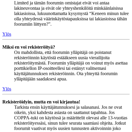
Limited ja tämän foorumin omistajat eivät voi antaa
lakineuvontaa ja eivät ole yhteyshenkilöitä minkäänlaisissa
lakiasioissa, lukuunottamatta kysymystä “Keneen minun tulee
olla yhteydessä väärinkäytöstapauksissa tai lakiasioissa tähän
foorumiin liittyen?”.
Ylös
Miksi en voi rekisteröityä?
On mahdollista, että foorumin ylläpitäjä on poistanut
rekisteröinnin käytöstä estääkseen uusia vierailijoita
rekisteröitymästä. Foorumin ylläpitäjä on voinut myös asettaa
porttikiellon IP-osoitteellesi tai estänyt valitsemasi
käyttäjätunnuksen rekisteröinnin. Ota yhteyttä foorumin
ylläpitäjään saadaksesi apua.
Ylös
Rekisteröidyin, mutta en voi kirjautua!
Tarkista ensin käyttäjätunnuksesi ja salasanasi. Jos ne ovat
oikein, yksi kahdesta asiasta on saattanut tapahtua. Jos
COPPA-tuki on käytössä ja määrittelit olevasi alle 13-vuotias
rekisteröityessäsi, sinun tulee seurata saamiasi ohjeita. Jotkut
foorumit vaativat myös uusien tunnusten aktivoinnin joko