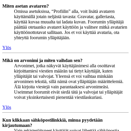
Miten asetan avataren?
Omissa asetuksissa, “Profiilin” alla, voit lisätä avataren
käyttämällä jotain neljästä tavasta: Gravatar, galleriasta,
käyttää kuvaa muualta tai ladata kuvan. Foorumin ylläpitäjä
päättää otetaanko avataret käyttöön ja valitsee mitkä avatarien
käyttöönottotavat sallitaan. Jos et voi käyttää avataria, ota
yhteyttä foorumin ylläpitäjään.
Ylös
Mikä on arvonimi ja miten vaihdan sen?
Arvonimet, jotka näkyvät käyttäjänimesi alla osoittavat
kirjoittamiesi viestien määrän tai tietyt käyttäjät, kuten
ylläpitäjät tai valvojat. Yleensä et voi vaihtaa minkään
arvonimen tekstiä, sillä nämä ovat ylläpitäjän määrittelemiä.
Älä kirjoita viestejä vain parantaaksesi arvonimeäsi.
Useimmat foorumit eivät siedä tätä ja valvojat tai ylläpitäjät
voivat yksinkertaisesti pienentää viestilaskuriasi.
Ylös
Kun klikkaan sähköpostilinkkiä, minua pyydetään
kirjautumaan?
Vain rekisteröityneet käyttäjät voivat lähettää sähköpostia