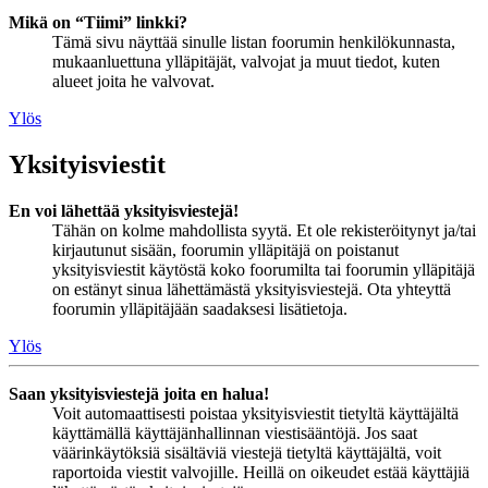
Mikä on “Tiimi” linkki?
Tämä sivu näyttää sinulle listan foorumin henkilökunnasta,
mukaanluettuna ylläpitäjät, valvojat ja muut tiedot, kuten
alueet joita he valvovat.
Ylös
Yksityisviestit
En voi lähettää yksityisviestejä!
Tähän on kolme mahdollista syytä. Et ole rekisteröitynyt ja/tai
kirjautunut sisään, foorumin ylläpitäjä on poistanut
yksityisviestit käytöstä koko foorumilta tai foorumin ylläpitäjä
on estänyt sinua lähettämästä yksityisviestejä. Ota yhteyttä
foorumin ylläpitäjään saadaksesi lisätietoja.
Ylös
Saan yksityisviestejä joita en halua!
Voit automaattisesti poistaa yksityisviestit tietyltä käyttäjältä
käyttämällä käyttäjänhallinnan viestisääntöjä. Jos saat
väärinkäytöksiä sisältäviä viestejä tietyltä käyttäjältä, voit
raportoida viestit valvojille. Heillä on oikeudet estää käyttäjiä