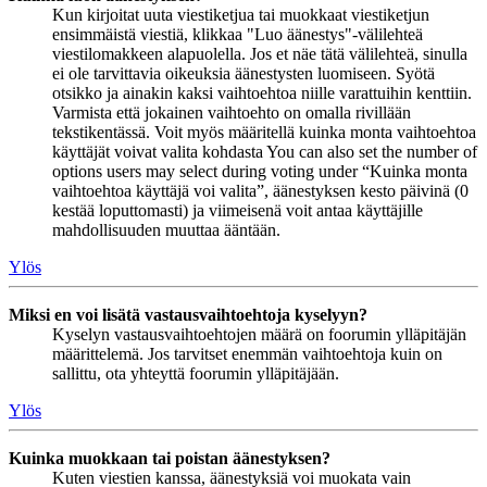
Kun kirjoitat uuta viestiketjua tai muokkaat viestiketjun
ensimmäistä viestiä, klikkaa "Luo äänestys"-välilehteä
viestilomakkeen alapuolella. Jos et näe tätä välilehteä, sinulla
ei ole tarvittavia oikeuksia äänestysten luomiseen. Syötä
otsikko ja ainakin kaksi vaihtoehtoa niille varattuihin kenttiin.
Varmista että jokainen vaihtoehto on omalla rivillään
tekstikentässä. Voit myös määritellä kuinka monta vaihtoehtoa
käyttäjät voivat valita kohdasta You can also set the number of
options users may select during voting under “Kuinka monta
vaihtoehtoa käyttäjä voi valita”, äänestyksen kesto päivinä (0
kestää loputtomasti) ja viimeisenä voit antaa käyttäjille
mahdollisuuden muuttaa ääntään.
Ylös
Miksi en voi lisätä vastausvaihtoehtoja kyselyyn?
Kyselyn vastausvaihtoehtojen määrä on foorumin ylläpitäjän
määrittelemä. Jos tarvitset enemmän vaihtoehtoja kuin on
sallittu, ota yhteyttä foorumin ylläpitäjään.
Ylös
Kuinka muokkaan tai poistan äänestyksen?
Kuten viestien kanssa, äänestyksiä voi muokata vain