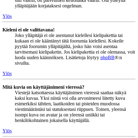
silti väärin, on palvelimen kellonaika väärin. Ota yhteyttä
ylläpitäjään korjataksesi ongelman.
Ylös
Kieleni ei ole valittavana!
Joko ylläpitäjä ei ole asentanut kielellesi kielipakettia tai
kukaan ei ole kääntänyt tätä foorumia kielellesi. Kokeile
pyytää foorumin ylläpitäjältä, josko hän voisi asentaa
tarvitsemasi kielipaketin. Jos kielipakettia ei ole olemassa, voit
luoda uuden käännöksen. Lisätietoja löytyy
phpBB
®:n
sivuilta.
Ylös
Mitä kuvia on käyttäjänimeni vieressä?
Viestejä katsottaessa käyttäjänimen vieressä saattaa näkyä
kaksi kuvaa. Yksi niistä voi olla arvonimeesi liitetty kuva
esimerkiksi tähtien, laatikoiden tai pisteiden muodossa
viestimäärästäsi tai statuksestasi riippuen. Toinen, yleensä
isompi kuva on avatar ja on yleensä uniikki tai
henkilökohtainen jokaisella käyttäjällä.
Ylös