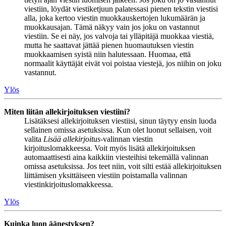
viestiin, löydät viestiketjuun palatessasi pienen tekstin viestisi
alla, joka kertoo viestin muokkauskertojen lukumäärän ja
muokkausajan. Tämä näkyy vain jos joku on vastannut
viestiin. Se ei näy, jos valvoja tai ylläpitäjä muokkaa viestiä,
mutta he saattavat jättää pienen huomautuksen viestin
muokkaamisen syistä niin halutessaan. Huomaa, että
normaalit käyttäjät eivät voi poistaa viestejä, jos niihin on joku
vastannut.
Ylös
Miten liitän allekirjoituksen viestiini?
Lisätäksesi allekirjoituksen viestiisi, sinun täytyy ensin luoda
sellainen omissa asetuksissa. Kun olet luonut sellaisen, voit
valita
Lisää allekirjoitus
-valinnan viestin
kirjoituslomakkeessa. Voit myös lisätä allekirjoituksen
automaattisesti aina kaikkiin viesteihisi tekemällä valinnan
omissa asetuksissa. Jos teet niin, voit silti estää allekirjoituksen
liittämisen yksittäiseen viestiin poistamalla valinnan
viestinkirjoituslomakkeessa.
Ylös
Kuinka luon äänestyksen?