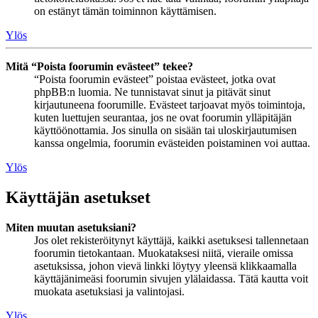
on estänyt tämän toiminnon käyttämisen.
Ylös
Mitä “Poista foorumin evästeet” tekee?
“Poista foorumin evästeet” poistaa evästeet, jotka ovat
phpBB:n luomia. Ne tunnistavat sinut ja pitävät sinut
kirjautuneena foorumille. Evästeet tarjoavat myös toimintoja,
kuten luettujen seurantaa, jos ne ovat foorumin ylläpitäjän
käyttöönottamia. Jos sinulla on sisään tai uloskirjautumisen
kanssa ongelmia, foorumin evästeiden poistaminen voi auttaa.
Ylös
Käyttäjän asetukset
Miten muutan asetuksiani?
Jos olet rekisteröitynyt käyttäjä, kaikki asetuksesi tallennetaan
foorumin tietokantaan. Muokataksesi niitä, vieraile omissa
asetuksissa, johon vievä linkki löytyy yleensä klikkaamalla
käyttäjänimeäsi foorumin sivujen ylälaidassa. Tätä kautta voit
muokata asetuksiasi ja valintojasi.
Ylös