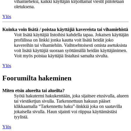
vihamieheksi, kaikki käyttäjän kirjoittamat viestit piilotetaan
oletuksena.
Ylös
Kuinka voin lisätä / poistaa käyttäjiä kavereista tai vihamiehistä
Voit lisätä käyttäjiä listoihisi kahdella tapaa. Jokaisen käyttäjän
profiilissa on linkki jonka kautta voit lisätä heidät joko
kavereihin tai vihamiehiin. Vaihtoehtoisesti omista asetuksista
voit lisätä käyttäjiä suoraan syöttämällä heidän käyttäjänimen.
Voit myös poistaa käyttäjiä listaltasi samalta sivulta.
Ylös
Foorumilta hakeminen
Miten etsin alueelta tai alueilta?
Syötä hakutermi hakukenttään, joka sijaitsee etusivulla, alueen
tai viestiketjun sivulla. Tarkennettuun hakuun pääset
klikkaamalla “Tarkennettu haku”-linkkiä joka on saatavilla
jokaisella sivulla. Haun sijainti voi riippua käyttämästäsi
tyylistä.
Ylös