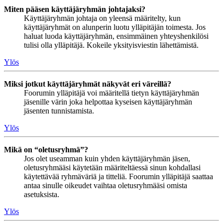
Miten pääsen käyttäjäryhmän johtajaksi?
Käyttäjäryhmän johtaja on yleensä määritelty, kun
käyttäjäryhmät on alunperin luotu ylläpitäjän toimesta. Jos
haluat luoda käyttäjäryhmän, ensimmäinen yhteyshenkilösi
tulisi olla ylläpitäjä. Kokeile yksityisviestin lähettämistä.
Ylös
Miksi jotkut käyttäjäryhmät näkyvät eri väreillä?
Foorumin ylläpitäjä voi määritellä tietyn käyttäjäryhmän
jäsenille värin joka helpottaa kyseisen käyttäjäryhmän
jäsenten tunnistamista.
Ylös
Mikä on “oletusryhmä”?
Jos olet useamman kuin yhden käyttäjäryhmän jäsen,
oletusryhmääsi käytetään määriteltäessä sinun kohdallasi
käytettävää ryhmäväriä ja titteliä. Foorumin ylläpitäjä saattaa
antaa sinulle oikeudet vaihtaa oletusryhmääsi omista
asetuksista.
Ylös