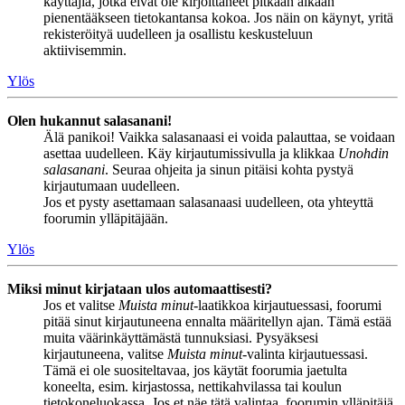
käyttäjiä, jotka eivät ole kirjoittaneet pitkään aikaan
pienentääkseen tietokantansa kokoa. Jos näin on käynyt, yritä
rekisteröityä uudelleen ja osallistu keskusteluun
aktiivisemmin.
Ylös
Olen hukannut salasanani!
Älä panikoi! Vaikka salasanaasi ei voida palauttaa, se voidaan
asettaa uudelleen. Käy kirjautumissivulla ja klikkaa
Unohdin
salasanani
. Seuraa ohjeita ja sinun pitäisi kohta pystyä
kirjautumaan uudelleen.
Jos et pysty asettamaan salasanaasi uudelleen, ota yhteyttä
foorumin ylläpitäjään.
Ylös
Miksi minut kirjataan ulos automaattisesti?
Jos et valitse
Muista minut
-laatikkoa kirjautuessasi, foorumi
pitää sinut kirjautuneena ennalta määritellyn ajan. Tämä estää
muita väärinkäyttämästä tunnuksiasi. Pysyäksesi
kirjautuneena, valitse
Muista minut
-valinta kirjautuessasi.
Tämä ei ole suositeltavaa, jos käytät foorumia jaetulta
koneelta, esim. kirjastossa, nettikahvilassa tai koulun
tietokoneluokassa. Jos et näe tätä valintaa, foorumin ylläpitäjä