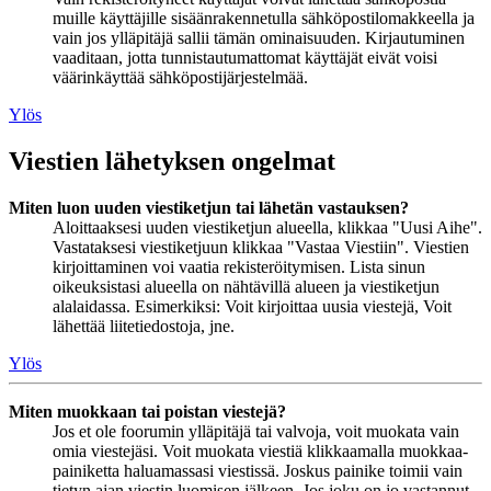
muille käyttäjille sisäänrakennetulla sähköpostilomakkeella ja
vain jos ylläpitäjä sallii tämän ominaisuuden. Kirjautuminen
vaaditaan, jotta tunnistautumattomat käyttäjät eivät voisi
väärinkäyttää sähköpostijärjestelmää.
Ylös
Viestien lähetyksen ongelmat
Miten luon uuden viestiketjun tai lähetän vastauksen?
Aloittaaksesi uuden viestiketjun alueella, klikkaa "Uusi Aihe".
Vastataksesi viestiketjuun klikkaa "Vastaa Viestiin". Viestien
kirjoittaminen voi vaatia rekisteröitymisen. Lista sinun
oikeuksistasi alueella on nähtävillä alueen ja viestiketjun
alalaidassa. Esimerkiksi: Voit kirjoittaa uusia viestejä, Voit
lähettää liitetiedostoja, jne.
Ylös
Miten muokkaan tai poistan viestejä?
Jos et ole foorumin ylläpitäjä tai valvoja, voit muokata vain
omia viestejäsi. Voit muokata viestiä klikkaamalla muokkaa-
painiketta haluamassasi viestissä. Joskus painike toimii vain
tietyn ajan viestin luomisen jälkeen. Jos joku on jo vastannut