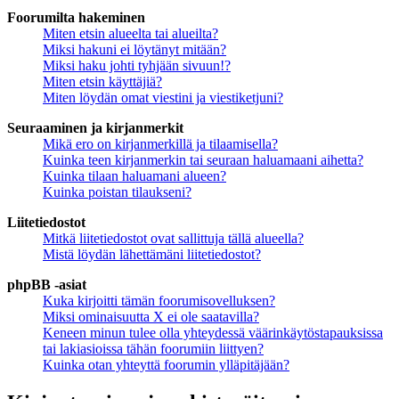
Foorumilta hakeminen
Miten etsin alueelta tai alueilta?
Miksi hakuni ei löytänyt mitään?
Miksi haku johti tyhjään sivuun!?
Miten etsin käyttäjiä?
Miten löydän omat viestini ja viestiketjuni?
Seuraaminen ja kirjanmerkit
Mikä ero on kirjanmerkillä ja tilaamisella?
Kuinka teen kirjanmerkin tai seuraan haluamaani aihetta?
Kuinka tilaan haluamani alueen?
Kuinka poistan tilaukseni?
Liitetiedostot
Mitkä liitetiedostot ovat sallittuja tällä alueella?
Mistä löydän lähettämäni liitetiedostot?
phpBB -asiat
Kuka kirjoitti tämän foorumisovelluksen?
Miksi ominaisuutta X ei ole saatavilla?
Keneen minun tulee olla yhteydessä väärinkäytöstapauksissa
tai lakiasioissa tähän foorumiin liittyen?
Kuinka otan yhteyttä foorumin ylläpitäjään?