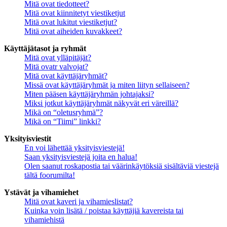
Mitä ovat tiedotteet?
Mitä ovat kiinnitetyt viestiketjut
Mitä ovat lukitut viestiketjut?
Mitä ovat aiheiden kuvakkeet?
Käyttäjätasot ja ryhmät
Mitä ovat ylläpitäjät?
Mitä ovatr valvojat?
Mitä ovat käyttäjäryhmät?
Missä ovat käyttäjäryhmät ja miten liityn sellaiseen?
Miten pääsen käyttäjäryhmän johtajaksi?
Miksi jotkut käyttäjäryhmät näkyvät eri väreillä?
Mikä on “oletusryhmä”?
Mikä on “Tiimi” linkki?
Yksityisviestit
En voi lähettää yksityisviestejä!
Saan yksityisviestejä joita en halua!
Olen saanut roskapostia tai väärinkäytöksiä sisältäviä viestejä
tältä foorumilta!
Ystävät ja vihamiehet
Mitä ovat kaveri ja vihamieslistat?
Kuinka voin lisätä / poistaa käyttäjiä kavereista tai
vihamiehistä