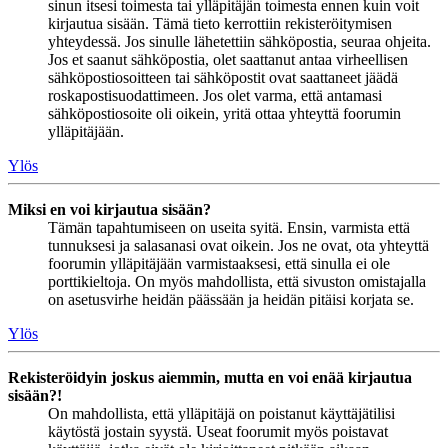
sinun itsesi toimesta tai ylläpitäjän toimesta ennen kuin voit
kirjautua sisään. Tämä tieto kerrottiin rekisteröitymisen
yhteydessä. Jos sinulle lähetettiin sähköpostia, seuraa ohjeita.
Jos et saanut sähköpostia, olet saattanut antaa virheellisen
sähköpostiosoitteen tai sähköpostit ovat saattaneet jäädä
roskapostisuodattimeen. Jos olet varma, että antamasi
sähköpostiosoite oli oikein, yritä ottaa yhteyttä foorumin
ylläpitäjään.
Ylös
Miksi en voi kirjautua sisään?
Tämän tapahtumiseen on useita syitä. Ensin, varmista että
tunnuksesi ja salasanasi ovat oikein. Jos ne ovat, ota yhteyttä
foorumin ylläpitäjään varmistaaksesi, että sinulla ei ole
porttikieltoja. On myös mahdollista, että sivuston omistajalla
on asetusvirhe heidän päässään ja heidän pitäisi korjata se.
Ylös
Rekisteröidyin joskus aiemmin, mutta en voi enää kirjautua
sisään?!
On mahdollista, että ylläpitäjä on poistanut käyttäjätilisi
käytöstä jostain syystä. Useat foorumit myös poistavat