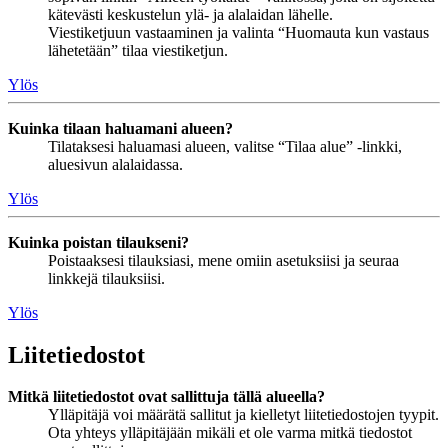
kätevästi keskustelun ylä- ja alalaidan lähelle.
Viestiketjuun vastaaminen ja valinta “Huomauta kun vastaus
lähetetään” tilaa viestiketjun.
Ylös
Kuinka tilaan haluamani alueen?
Tilataksesi haluamasi alueen, valitse “Tilaa alue” -linkki,
aluesivun alalaidassa.
Ylös
Kuinka poistan tilaukseni?
Poistaaksesi tilauksiasi, mene omiin asetuksiisi ja seuraa
linkkejä tilauksiisi.
Ylös
Liitetiedostot
Mitkä liitetiedostot ovat sallittuja tällä alueella?
Ylläpitäjä voi määrätä sallitut ja kielletyt liitetiedostojen tyypit.
Ota yhteys ylläpitäjään mikäli et ole varma mitkä tiedostot