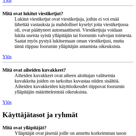
Ylös
Mitä ovat lukitut viestiketjut?
Lukitut viestiketjut ovat viestiketjuja, joihin ei voi enää
lähettää vastauksia ja mahdolliset kyselyt joita viestiketjussa
oli, ovat päättyneet automaattisesti. Viestiketjuja voidaan
lukita useista syistä ylläpitäjän tai foorumin valvojan toimesta.
Saatat myös pystyä lukitsemaan oman viestiketjusi, mutta
tämä riippuu foorumin ylläpitäjän antamista oikeuksista.
Ylös
Mitä ovat aiheiden kuvakkeet?
Aiheiden kuvakkeet ovat aiheen aloittajan valitsemia
kuvakkeita joiden on tarkoitus kuvastaa niiden sisältöä.
Aiheiden kuvakkeiden käyttöoikeudet riippuvat foorumin
ylläpitäjän määrittelemistä oikeuksista.
Ylös
Käyttäjätasot ja ryhmät
Mitä ovat ylläpitäjät?
Ylläpitäjät ovat jäseniä joille on annettu korkeimman tason