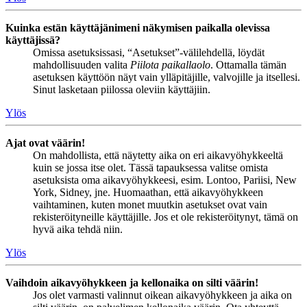
Kuinka estän käyttäjänimeni näkymisen paikalla olevissa
käyttäjissä?
Omissa asetuksissasi, “Asetukset”-välilehdellä, löydät
mahdollisuuden valita
Piilota paikallaolo
. Ottamalla tämän
asetuksen käyttöön näyt vain ylläpitäjille, valvojille ja itsellesi.
Sinut lasketaan piilossa oleviin käyttäjiin.
Ylös
Ajat ovat väärin!
On mahdollista, että näytetty aika on eri aikavyöhykkeeltä
kuin se jossa itse olet. Tässä tapauksessa valitse omista
asetuksista oma aikavyöhykkeesi, esim. Lontoo, Pariisi, New
York, Sidney, jne. Huomaathan, että aikavyöhykkeen
vaihtaminen, kuten monet muutkin asetukset ovat vain
rekisteröityneille käyttäjille. Jos et ole rekisteröitynyt, tämä on
hyvä aika tehdä niin.
Ylös
Vaihdoin aikavyöhykkeen ja kellonaika on silti väärin!
Jos olet varmasti valinnut oikean aikavyöhykkeen ja aika on