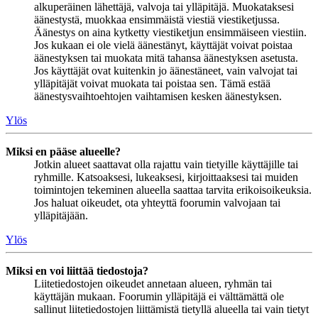
alkuperäinen lähettäjä, valvoja tai ylläpitäjä. Muokataksesi
äänestystä, muokkaa ensimmäistä viestiä viestiketjussa.
Äänestys on aina kytketty viestiketjun ensimmäiseen viestiin.
Jos kukaan ei ole vielä äänestänyt, käyttäjät voivat poistaa
äänestyksen tai muokata mitä tahansa äänestyksen asetusta.
Jos käyttäjät ovat kuitenkin jo äänestäneet, vain valvojat tai
ylläpitäjät voivat muokata tai poistaa sen. Tämä estää
äänestysvaihtoehtojen vaihtamisen kesken äänestyksen.
Ylös
Miksi en pääse alueelle?
Jotkin alueet saattavat olla rajattu vain tietyille käyttäjille tai
ryhmille. Katsoaksesi, lukeaksesi, kirjoittaaksesi tai muiden
toimintojen tekeminen alueella saattaa tarvita erikoisoikeuksia.
Jos haluat oikeudet, ota yhteyttä foorumin valvojaan tai
ylläpitäjään.
Ylös
Miksi en voi liittää tiedostoja?
Liitetiedostojen oikeudet annetaan alueen, ryhmän tai
käyttäjän mukaan. Foorumin ylläpitäjä ei välttämättä ole
sallinut liitetiedostojen liittämistä tietyllä alueella tai vain tietyt