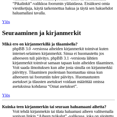
“Pikalinkit”-valikkoa foorumin ylälaidassa. Etsiäksesi omia
viestiketjuja, käytä tarkennettua hakua ja täytä sen hakuehdot
haluamallasi tavalla.
Ylös
Seuraaminen ja kirjanmerkit
Mikä ero on kirjanmerkillä ja tilaamisella?
phpBB 3.0 -versiossa aiheiden kirjanmerkit toimivat kuten
internet-selaimen kirjanmerkit. Sinua ei huomautettu jos
aiheeseen tuli päivitys. phpBB 3.1 -versiosta lähtien
kirjanmerkit toimivat samaan tapaan kuin aiheiden tilaaminen.
Voit saada ilmoituksen kun aihe josta sinulla on kirjanmerkki
päivittyy. Tilaaminen puolestaan huomauttaa sinua kun
aiheeseen tai foorumiin tulee päivitys. Huomautusten
asetukset ja tilausten asetukset voidaan määrittää omissa
asetuksissa kohdassa “Omat asetukset”.
Ylös
Kuinka teen kirjanmerkin tai seuraan haluamaani aihetta?
Voit tehdä kirjanmekin tai tilata haluamasi aiheen valitsemalla
sopivan linkin “Aiheen työkalut” -valikossa, joka on sijoitettu