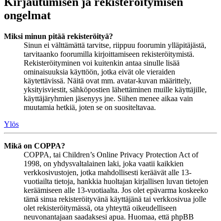
Kirjautumisen ja rekisteröitymisen
ongelmat
Miksi minun pitää rekisteröityä?
Sinun ei välttämättä tarvitse, riippuu foorumin ylläpitäjästä,
tarvitaanko foorumilla kirjoittamiseen rekisteröitymistä.
Rekisteröityminen voi kuitenkin antaa sinulle lisää
ominaisuuksia käyttöön, jotka eivät ole vieraiden
käytettävissä. Näitä ovat mm. avatar-kuvan määrittely,
yksityisviestit, sähköpostien lähettäminen muille käyttäjille,
käyttäjäryhmien jäsenyys jne. Siihen menee aikaa vain
muutamia hetkiä, joten se on suositeltavaa.
Ylös
Mikä on COPPA?
COPPA, tai Children’s Online Privacy Protection Act of
1998, on yhdysvaltalainen laki, joka vaatii kaikkien
verkkosivustojen, jotka mahdollisesti keräävät alle 13-
vuotiailta tietoja, hankkia huoltajan kirjallisen luvan tietojen
keräämiseen alle 13-vuotiaalta. Jos olet epävarma koskeeko
tämä sinua rekisteröityvänä käyttäjänä tai verkkosivua jolle
olet rekisteröitymässä, ota yhteyttä oikeudelliseen
neuvonantajaan saadaksesi apua. Huomaa, että phpBB