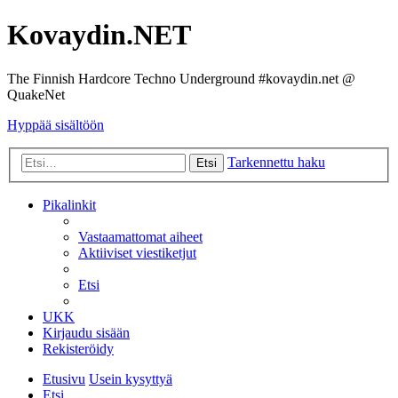
Kovaydin.NET
The Finnish Hardcore Techno Underground #kovaydin.net @
QuakeNet
Hyppää sisältöön
Tarkennettu haku
Etsi
Pikalinkit
Vastaamattomat aiheet
Aktiiviset viestiketjut
Etsi
UKK
Kirjaudu sisään
Rekisteröidy
Etusivu
Usein kysyttyä
Etsi