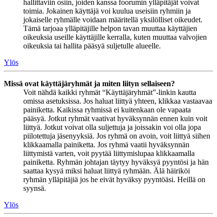
hallittaviin osiin, joiden kanssa foorumin ylläpitäjät voivat
toimia. Jokainen käyttäjä voi kuulua useisiin ryhmiin ja
jokaiselle ryhmälle voidaan määritellä yksilölliset oikeudet.
Tämä tarjoaa ylläpitäjille helpon tavan muuttaa käyttäjien
oikeuksia useille käyttäjille kerralla, kuten muuttaa valvojien
oikeuksia tai hallita pääsyä suljetulle alueelle.
Ylös
Missä ovat käyttäjäryhmät ja miten liityn sellaiseen?
Voit nähdä kaikki ryhmät “Käyttäjäryhmät”-linkin kautta
omissa asetuksissa. Jos haluat liittyä yhteen, klikkaa vastaavaa
painiketta. Kaikissa ryhmissä ei kuitenkaan ole vapaata
pääsyä. Jotkut ryhmät vaativat hyväksynnän ennen kuin voit
liittyä. Jotkut voivat olla suljettuja ja joissakin voi olla jopa
piilotettuja jäsenyyksiä. Jos ryhmä on avoin, voit liittyä siihen
klikkaamalla painiketta. Jos ryhmä vaatii hyväksynnän
liittymistä varten, voit pyytää liittymislupaa klikkaamalla
painiketta. Ryhmän johtajan täytyy hyväksyä pyyntösi ja hän
saattaa kysyä miksi haluat liittyä ryhmään. Älä häiriköi
ryhmän ylläpitäjiä jos he eivät hyväksy pyyntöäsi. Heillä on
syynsä.
Ylös