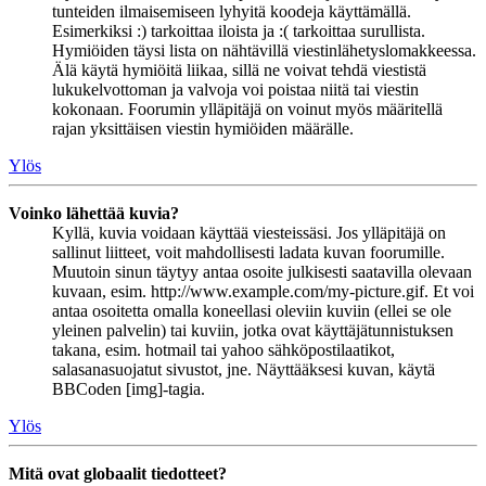
tunteiden ilmaisemiseen lyhyitä koodeja käyttämällä.
Esimerkiksi :) tarkoittaa iloista ja :( tarkoittaa surullista.
Hymiöiden täysi lista on nähtävillä viestinlähetyslomakkeessa.
Älä käytä hymiöitä liikaa, sillä ne voivat tehdä viestistä
lukukelvottoman ja valvoja voi poistaa niitä tai viestin
kokonaan. Foorumin ylläpitäjä on voinut myös määritellä
rajan yksittäisen viestin hymiöiden määrälle.
Ylös
Voinko lähettää kuvia?
Kyllä, kuvia voidaan käyttää viesteissäsi. Jos ylläpitäjä on
sallinut liitteet, voit mahdollisesti ladata kuvan foorumille.
Muutoin sinun täytyy antaa osoite julkisesti saatavilla olevaan
kuvaan, esim. http://www.example.com/my-picture.gif. Et voi
antaa osoitetta omalla koneellasi oleviin kuviin (ellei se ole
yleinen palvelin) tai kuviin, jotka ovat käyttäjätunnistuksen
takana, esim. hotmail tai yahoo sähköpostilaatikot,
salasanasuojatut sivustot, jne. Näyttääksesi kuvan, käytä
BBCoden [img]-tagia.
Ylös
Mitä ovat globaalit tiedotteet?