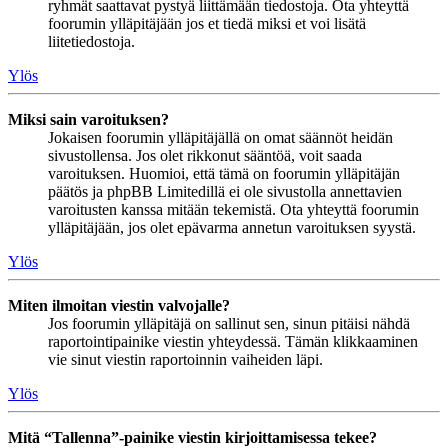
ryhmät saattavat pystyä liittämään tiedostoja. Ota yhteyttä
foorumin ylläpitäjään jos et tiedä miksi et voi lisätä
liitetiedostoja.
Ylös
Miksi sain varoituksen?
Jokaisen foorumin ylläpitäjällä on omat säännöt heidän
sivustollensa. Jos olet rikkonut sääntöä, voit saada
varoituksen. Huomioi, että tämä on foorumin ylläpitäjän
päätös ja phpBB Limitedillä ei ole sivustolla annettavien
varoitusten kanssa mitään tekemistä. Ota yhteyttä foorumin
ylläpitäjään, jos olet epävarma annetun varoituksen syystä.
Ylös
Miten ilmoitan viestin valvojalle?
Jos foorumin ylläpitäjä on sallinut sen, sinun pitäisi nähdä
raportointipainike viestin yhteydessä. Tämän klikkaaminen
vie sinut viestin raportoinnin vaiheiden läpi.
Ylös
Mitä “Tallenna”-painike viestin kirjoittamisessa tekee?