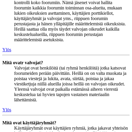
kontrolli koko foorumiin. Nämä jäsenet voivat hallita
foorumin kaikkia foorumin toiminnan osa-alueita, mukaan
lukien oikeuksien asettaminen, käyttäjien porttikiellot,
käyttäjäryhmät ja valvojat yms., riippuen foorumin
perustajasta ja hänen ylläpitäjille määrittelemistä oikeuksista.
Heillä saattaa olla myös täydet valvojan oikeudet kaikilla
keskustelualueilla, riippuen foorumin perustajan
määrittelemistä asetuksista.
Ylös
Mitä ovatr valvojat?
Valvojat ovat henkilöitä (tai ryhmä henkilöitä) jotka katsovat
foorumeiden perään päivittäin. Heillä on on valta muokata ja
poistaa viestejä ja lukita, avata, siirtää, poistaa ja jakaa
viestiketjuja niillä alueilla joissa heillä on valvojan oikeudet.
Yleensä valvojat ovat paikalla estämässä aiheen vierestä
keskustelua tai hyvien tapojen vastaisen materiaalin
lähettämistä.
Ylös
Mitä ovat käyttäjäryhmät?
Käyttäjäryhmät ovat käyttäjien ryhmiä, jotka jakavat yhteisön