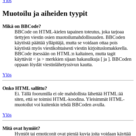
Ylös
Muotoilu ja aiheiden tyypit
Mikä on BBCode?
BBCode on HTML-kielen tapainen toteutus, joka tarjoaa
tiettyjen viestin osien muotoilumahdollisuuden. BBCoden
käytöstä päättää ylläpitäjä, mutta se voidaan ottaa pois
käytöstä myös viestikohtaisesti viestin kirjoituslomakkeella.
BBCode itsessään on HTML:n kaltainen, mutta tagit
käyttävät < ja > merkkien sijaan hakasulkuja [ ja ]. BBCoden
oppaan löydät viestinlähetyssivun kautta.
Ylös
Onko HTML sallittu?
Ei. Tällä foorumilla ei ole mahdollista lähettää HTML:ää
siten, että se toimisi HTML-koodina. Yleisimmät HTML-
muotoilut voi kuitenkin tehdä BBCoden avulla.
Ylös
Mitä ovat hymiöt?
Hymiöt tai emoticonit ovat pieniä kuvia joita voidaan käyttää