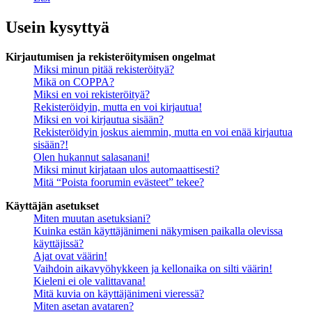
Usein kysyttyä
Kirjautumisen ja rekisteröitymisen ongelmat
Miksi minun pitää rekisteröityä?
Mikä on COPPA?
Miksi en voi rekisteröityä?
Rekisteröidyin, mutta en voi kirjautua!
Miksi en voi kirjautua sisään?
Rekisteröidyin joskus aiemmin, mutta en voi enää kirjautua
sisään?!
Olen hukannut salasanani!
Miksi minut kirjataan ulos automaattisesti?
Mitä “Poista foorumin evästeet” tekee?
Käyttäjän asetukset
Miten muutan asetuksiani?
Kuinka estän käyttäjänimeni näkymisen paikalla olevissa
käyttäjissä?
Ajat ovat väärin!
Vaihdoin aikavyöhykkeen ja kellonaika on silti väärin!
Kieleni ei ole valittavana!
Mitä kuvia on käyttäjänimeni vieressä?
Miten asetan avataren?