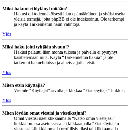
Miksi hakuni ei löytänyt mitään?
Hakusi oli todennäköisesti liian epämääräinen ja sisälsi useita
yleisiä termejä, joita phpBB ei ole indeksoinut. Ole tarkempi
ja käytä Tarkennetun haun valintoja.
Ylös
Miksi haku johti tyhjään sivuun!?
Hakusi palautti liian monta tulosta ja palvelin ei pystynyt
käsittelemään niitä. Käytä “Tarkennettua hakua” ja ole
tarkempi hakuehdoissa ja alueissa joilta etsit.
Ylös
Miten etsin käyttäjiä?
Vieraile “Käyttäjät”-sivulla ja klikkaa “Etsi käyttäjä”-linkkiä.
Ylös
Miten löydän omat viestini ja viestiketjuni?
Omat viestisi näet klikkaamalla “Katso omia viestejäsi”-
linkkiä omissa asetuksissa tai klikkaamalla “Etsi käyttäjän
viesteistä”-linkkiä omalla profiilisivullasi tai klikkaamalla