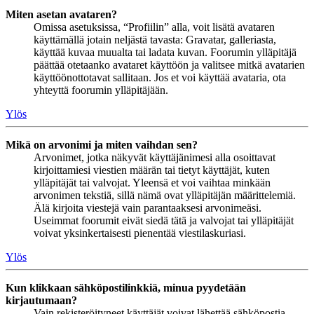
Miten asetan avataren?
Omissa asetuksissa, “Profiilin” alla, voit lisätä avataren
käyttämällä jotain neljästä tavasta: Gravatar, galleriasta,
käyttää kuvaa muualta tai ladata kuvan. Foorumin ylläpitäjä
päättää otetaanko avataret käyttöön ja valitsee mitkä avatarien
käyttöönottotavat sallitaan. Jos et voi käyttää avataria, ota
yhteyttä foorumin ylläpitäjään.
Ylös
Mikä on arvonimi ja miten vaihdan sen?
Arvonimet, jotka näkyvät käyttäjänimesi alla osoittavat
kirjoittamiesi viestien määrän tai tietyt käyttäjät, kuten
ylläpitäjät tai valvojat. Yleensä et voi vaihtaa minkään
arvonimen tekstiä, sillä nämä ovat ylläpitäjän määrittelemiä.
Älä kirjoita viestejä vain parantaaksesi arvonimeäsi.
Useimmat foorumit eivät siedä tätä ja valvojat tai ylläpitäjät
voivat yksinkertaisesti pienentää viestilaskuriasi.
Ylös
Kun klikkaan sähköpostilinkkiä, minua pyydetään
kirjautumaan?
Vain rekisteröityneet käyttäjät voivat lähettää sähköpostia