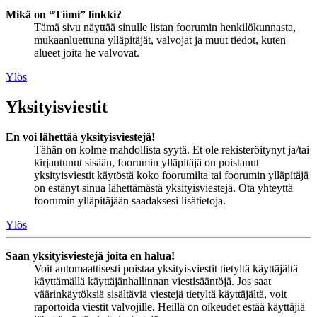
Mikä on “Tiimi” linkki?
Tämä sivu näyttää sinulle listan foorumin henkilökunnasta,
mukaanluettuna ylläpitäjät, valvojat ja muut tiedot, kuten
alueet joita he valvovat.
Ylös
Yksityisviestit
En voi lähettää yksityisviestejä!
Tähän on kolme mahdollista syytä. Et ole rekisteröitynyt ja/tai
kirjautunut sisään, foorumin ylläpitäjä on poistanut
yksityisviestit käytöstä koko foorumilta tai foorumin ylläpitäjä
on estänyt sinua lähettämästä yksityisviestejä. Ota yhteyttä
foorumin ylläpitäjään saadaksesi lisätietoja.
Ylös
Saan yksityisviestejä joita en halua!
Voit automaattisesti poistaa yksityisviestit tietyltä käyttäjältä
käyttämällä käyttäjänhallinnan viestisääntöjä. Jos saat
väärinkäytöksiä sisältäviä viestejä tietyltä käyttäjältä, voit
raportoida viestit valvojille. Heillä on oikeudet estää käyttäjiä