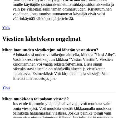
muille käyttäjille sisäänrakennetulla sähköpostilomakkeella ja
vain jos ylläpitäjä sallii tämän ominaisuuden. Kirjautuminen
vaaditaan, jotta tunnistautumattomat käyttäjät eivät voisi
väärinkäyttää sähköpostijärjestelmää.
Ylös
Viestien lähetyksen ongelmat
Miten luon uuden viestiketjun tai lähetän vastauksen?
Aloittaaksesi uuden viestiketjun alueella, klikkaa "Uusi Aihe".
Vastataksesi viestiketjuun klikkaa "Vastaa Viestiin". Viestien
kirjoittaminen voi vaatia rekisteröitymisen. Lista sinun
oikeuksistasi alueella on nähtävillä alueen ja viestiketjun
alalaidassa. Esimerkiksi: Voit kirjoittaa uusia viestejä, Voit
lähettää liitetiedostoja, jne.
Ylös
Miten muokkaan tai poistan viestejä?
Jos et ole foorumin ylläpitäjä tai valvoja, voit muokata vain
omia viestejäsi. Voit muokata viestiä klikkaamalla muokkaa-
painiketta haluamassasi viestissä. Joskus painike toimii vain
tietyn ajan viestin luomisen jälkeen. Jos joku on jo vastannut