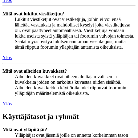
Ylös
Mitä ovat lukitut viestiketjut?
Lukitut viestiketjut ovat viestiketjuja, joihin ei voi enää
lähettää vastauksia ja mahdolliset kyselyt joita viestiketjussa
oli, ovat päättyneet automaattisesti. Viestiketjuja voidaan
lukita useista syistä ylläpitäjän tai foorumin valvojan toimesta.
Saatat myös pystyä lukitsemaan oman viestiketjusi, mutta
tämä riippuu foorumin ylläpitäjän antamista oikeuksista.
Ylös
Mitä ovat aiheiden kuvakkeet?
Aiheiden kuvakkeet ovat aiheen aloittajan valitsemia
kuvakkeita joiden on tarkoitus kuvastaa niiden sisältöä.
Aiheiden kuvakkeiden käyttöoikeudet riippuvat foorumin
ylläpitäjän määrittelemistä oikeuksista.
Ylös
Käyttäjätasot ja ryhmät
Mitä ovat ylläpitäjät?
Ylläpitäjät ovat jäseniä joille on annettu korkeimman tason