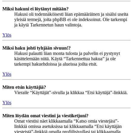
Miksi hakuni ei löytänyt mitään?
Hakusi oli todennäköisesti liian epämääräinen ja sisälsi useita
yleisiä termejä, joita phpBB ei ole indeksoinut. Ole tarkempi
ja käytä Tarkennetun haun valintoja.
Ylös
Miksi haku johti tyhjään sivuun!?
Hakusi palautti liian monta tulosta ja palvelin ei pystynyt
käsittelemään niitä. Käytä “Tarkennettua hakua” ja ole
tarkempi hakuehdoissa ja alueissa joilta etsit.
Ylös
Miten etsin käyttäjiä?
Vieraile “Käyttäjät”-sivulla ja klikkaa “Etsi käyttäjä”-linkkiä.
Ylös
Miten löydän omat viestini ja viestiketjuni?
Omat viestisi näet klikkaamalla “Katso omia viestejäsi”-
linkkiä omissa asetuksissa tai klikkaamalla “Etsi käyttäjän
viesteistä”-linkkiä omalla profiilisivullasi tai klikkaamalla