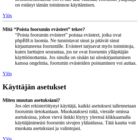
on estänyt tämän toiminnon käyttämisen.
Ylös
Mitä “Poista foorumin evästeet” tekee?
“Poista foorumin evästeet” poistaa evästeet, jotka ovat
phpBB:n luomia. Ne tunnistavat sinut ja pitävät sinut
kirjautuneena foorumille. Evästeet tarjoavat myös toimintoja,
kuten luettujen seurantaa, jos ne ovat foorumin ylläpitäjän
käyttöönottamia. Jos sinulla on sisään tai uloskirjautumisen
kanssa ongelmia, foorumin evästeiden poistaminen voi auttaa.
Ylös
Käyttäjän asetukset
Miten muutan asetuksiani?
Jos olet rekisteröitynyt käyttäjä, kaikki asetuksesi tallennetaan
foorumin tietokantaan. Muokataksesi niitä, vieraile omissa
asetuksissa, johon vievä linkki löytyy yleensä klikkaamalla
käyttäjänimeäsi foorumin sivujen ylälaidassa. Tätä kautta voit
muokata asetuksiasi ja valintojasi.
Ylös