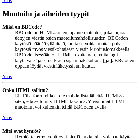
Ylös
Muotoilu ja aiheiden tyypit
Mikä on BBCode?
BBCode on HTML-kielen tapainen toteutus, joka tarjoaa
tiettyjen viestin osien muotoilumahdollisuuden. BBCoden
käytöstä päättää ylläpitäjä, mutta se voidaan ottaa pois
käytöstä myös viestikohtaisesti viestin kirjoituslomakkeella.
BBCode itsessään on HTML:n kaltainen, mutta tagit
käyttävät < ja > merkkien sijaan hakasulkuja [ ja ]. BBCoden
oppaan löydät viestinlähetyssivun kautta.
Ylös
Onko HTML sallittu?
Ei. Tällä foorumilla ei ole mahdollista lähettää HTML:ää
siten, että se toimisi HTML-koodina. Yleisimmät HTML-
muotoilut voi kuitenkin tehdä BBCoden avulla.
Ylös
Mitä ovat hymiöt?
Hymiöt tai emoticonit ovat pieniä kuvia joita voidaan käyttää