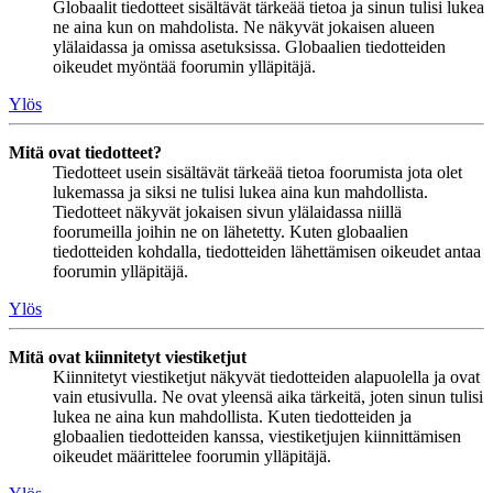
Globaalit tiedotteet sisältävät tärkeää tietoa ja sinun tulisi lukea
ne aina kun on mahdolista. Ne näkyvät jokaisen alueen
ylälaidassa ja omissa asetuksissa. Globaalien tiedotteiden
oikeudet myöntää foorumin ylläpitäjä.
Ylös
Mitä ovat tiedotteet?
Tiedotteet usein sisältävät tärkeää tietoa foorumista jota olet
lukemassa ja siksi ne tulisi lukea aina kun mahdollista.
Tiedotteet näkyvät jokaisen sivun ylälaidassa niillä
foorumeilla joihin ne on lähetetty. Kuten globaalien
tiedotteiden kohdalla, tiedotteiden lähettämisen oikeudet antaa
foorumin ylläpitäjä.
Ylös
Mitä ovat kiinnitetyt viestiketjut
Kiinnitetyt viestiketjut näkyvät tiedotteiden alapuolella ja ovat
vain etusivulla. Ne ovat yleensä aika tärkeitä, joten sinun tulisi
lukea ne aina kun mahdollista. Kuten tiedotteiden ja
globaalien tiedotteiden kanssa, viestiketjujen kiinnittämisen
oikeudet määrittelee foorumin ylläpitäjä.