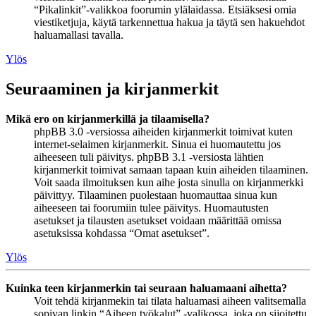
“Pikalinkit”-valikkoa foorumin ylälaidassa. Etsiäksesi omia
viestiketjuja, käytä tarkennettua hakua ja täytä sen hakuehdot
haluamallasi tavalla.
Ylös
Seuraaminen ja kirjanmerkit
Mikä ero on kirjanmerkillä ja tilaamisella?
phpBB 3.0 -versiossa aiheiden kirjanmerkit toimivat kuten
internet-selaimen kirjanmerkit. Sinua ei huomautettu jos
aiheeseen tuli päivitys. phpBB 3.1 -versiosta lähtien
kirjanmerkit toimivat samaan tapaan kuin aiheiden tilaaminen.
Voit saada ilmoituksen kun aihe josta sinulla on kirjanmerkki
päivittyy. Tilaaminen puolestaan huomauttaa sinua kun
aiheeseen tai foorumiin tulee päivitys. Huomautusten
asetukset ja tilausten asetukset voidaan määrittää omissa
asetuksissa kohdassa “Omat asetukset”.
Ylös
Kuinka teen kirjanmerkin tai seuraan haluamaani aihetta?
Voit tehdä kirjanmekin tai tilata haluamasi aiheen valitsemalla
sopivan linkin “Aiheen työkalut” -valikossa, joka on sijoitettu