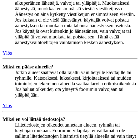
alkuperäinen lähettäjä, valvoja tai ylläpitäjä. Muokataksesi
äänestystä, muokkaa ensimmäistä viestiä viestiketjussa.
Äänestys on aina kytketty viestiketjun ensimmäiseen viestiin.
Jos kukaan ei ole vielä äänestänyt, käyttäjät voivat poistaa
äänestyksen tai muokata mitä tahansa äänestyksen asetusta.
Jos käyttäjät ovat kuitenkin jo äänestäneet, vain valvojat tai
ylläpitäjät voivat muokata tai poistaa sen. Tämä estää
äänestysvaihtoehtojen vaihtamisen kesken äänestyksen.
Ylös
Miksi en pääse alueelle?
Jotkin alueet saattavat olla rajattu vain tietyille käyttäjille tai
ryhmille. Katsoaksesi, lukeaksesi, kirjoittaaksesi tai muiden
toimintojen tekeminen alueella saattaa tarvita erikoisoikeuksia.
Jos haluat oikeudet, ota yhteyttä foorumin valvojaan tai
ylläpitäjään.
Ylös
Miksi en voi liittää tiedostoja?
Liitetiedostojen oikeudet annetaan alueen, ryhmän tai
käyttäjän mukaan. Foorumin ylläpitäjä ei välttämättä ole
sallinut liitetiedostojen liittämistä tietyllä alueella tai vain tietyt