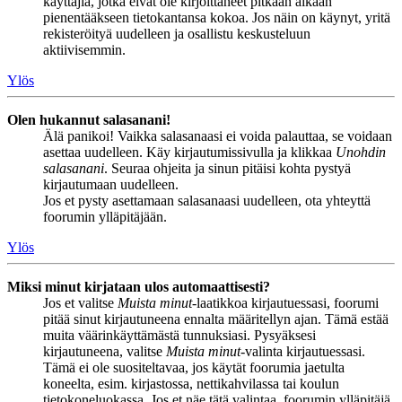
käyttäjiä, jotka eivät ole kirjoittaneet pitkään aikaan
pienentääkseen tietokantansa kokoa. Jos näin on käynyt, yritä
rekisteröityä uudelleen ja osallistu keskusteluun
aktiivisemmin.
Ylös
Olen hukannut salasanani!
Älä panikoi! Vaikka salasanaasi ei voida palauttaa, se voidaan
asettaa uudelleen. Käy kirjautumissivulla ja klikkaa
Unohdin
salasanani
. Seuraa ohjeita ja sinun pitäisi kohta pystyä
kirjautumaan uudelleen.
Jos et pysty asettamaan salasanaasi uudelleen, ota yhteyttä
foorumin ylläpitäjään.
Ylös
Miksi minut kirjataan ulos automaattisesti?
Jos et valitse
Muista minut
-laatikkoa kirjautuessasi, foorumi
pitää sinut kirjautuneena ennalta määritellyn ajan. Tämä estää
muita väärinkäyttämästä tunnuksiasi. Pysyäksesi
kirjautuneena, valitse
Muista minut
-valinta kirjautuessasi.
Tämä ei ole suositeltavaa, jos käytät foorumia jaetulta
koneelta, esim. kirjastossa, nettikahvilassa tai koulun
tietokoneluokassa. Jos et näe tätä valintaa, foorumin ylläpitäjä