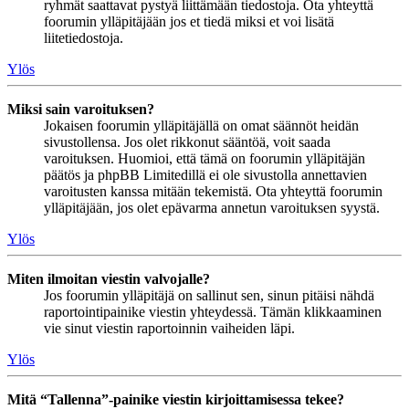
ryhmät saattavat pystyä liittämään tiedostoja. Ota yhteyttä
foorumin ylläpitäjään jos et tiedä miksi et voi lisätä
liitetiedostoja.
Ylös
Miksi sain varoituksen?
Jokaisen foorumin ylläpitäjällä on omat säännöt heidän
sivustollensa. Jos olet rikkonut sääntöä, voit saada
varoituksen. Huomioi, että tämä on foorumin ylläpitäjän
päätös ja phpBB Limitedillä ei ole sivustolla annettavien
varoitusten kanssa mitään tekemistä. Ota yhteyttä foorumin
ylläpitäjään, jos olet epävarma annetun varoituksen syystä.
Ylös
Miten ilmoitan viestin valvojalle?
Jos foorumin ylläpitäjä on sallinut sen, sinun pitäisi nähdä
raportointipainike viestin yhteydessä. Tämän klikkaaminen
vie sinut viestin raportoinnin vaiheiden läpi.
Ylös
Mitä “Tallenna”-painike viestin kirjoittamisessa tekee?