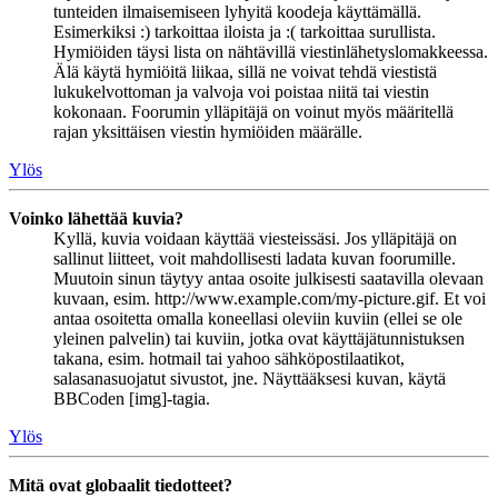
tunteiden ilmaisemiseen lyhyitä koodeja käyttämällä.
Esimerkiksi :) tarkoittaa iloista ja :( tarkoittaa surullista.
Hymiöiden täysi lista on nähtävillä viestinlähetyslomakkeessa.
Älä käytä hymiöitä liikaa, sillä ne voivat tehdä viestistä
lukukelvottoman ja valvoja voi poistaa niitä tai viestin
kokonaan. Foorumin ylläpitäjä on voinut myös määritellä
rajan yksittäisen viestin hymiöiden määrälle.
Ylös
Voinko lähettää kuvia?
Kyllä, kuvia voidaan käyttää viesteissäsi. Jos ylläpitäjä on
sallinut liitteet, voit mahdollisesti ladata kuvan foorumille.
Muutoin sinun täytyy antaa osoite julkisesti saatavilla olevaan
kuvaan, esim. http://www.example.com/my-picture.gif. Et voi
antaa osoitetta omalla koneellasi oleviin kuviin (ellei se ole
yleinen palvelin) tai kuviin, jotka ovat käyttäjätunnistuksen
takana, esim. hotmail tai yahoo sähköpostilaatikot,
salasanasuojatut sivustot, jne. Näyttääksesi kuvan, käytä
BBCoden [img]-tagia.
Ylös
Mitä ovat globaalit tiedotteet?