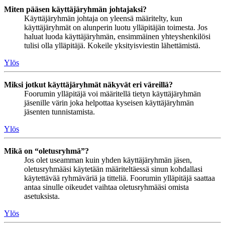
Miten pääsen käyttäjäryhmän johtajaksi?
Käyttäjäryhmän johtaja on yleensä määritelty, kun
käyttäjäryhmät on alunperin luotu ylläpitäjän toimesta. Jos
haluat luoda käyttäjäryhmän, ensimmäinen yhteyshenkilösi
tulisi olla ylläpitäjä. Kokeile yksityisviestin lähettämistä.
Ylös
Miksi jotkut käyttäjäryhmät näkyvät eri väreillä?
Foorumin ylläpitäjä voi määritellä tietyn käyttäjäryhmän
jäsenille värin joka helpottaa kyseisen käyttäjäryhmän
jäsenten tunnistamista.
Ylös
Mikä on “oletusryhmä”?
Jos olet useamman kuin yhden käyttäjäryhmän jäsen,
oletusryhmääsi käytetään määriteltäessä sinun kohdallasi
käytettävää ryhmäväriä ja titteliä. Foorumin ylläpitäjä saattaa
antaa sinulle oikeudet vaihtaa oletusryhmääsi omista
asetuksista.
Ylös