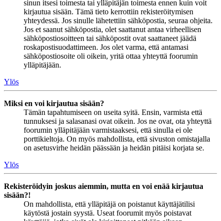
sinun itsesi toimesta tai ylläpitäjän toimesta ennen kuin voit
kirjautua sisään. Tämä tieto kerrottiin rekisteröitymisen
yhteydessä. Jos sinulle lähetettiin sähköpostia, seuraa ohjeita.
Jos et saanut sähköpostia, olet saattanut antaa virheellisen
sähköpostiosoitteen tai sähköpostit ovat saattaneet jäädä
roskapostisuodattimeen. Jos olet varma, että antamasi
sähköpostiosoite oli oikein, yritä ottaa yhteyttä foorumin
ylläpitäjään.
Ylös
Miksi en voi kirjautua sisään?
Tämän tapahtumiseen on useita syitä. Ensin, varmista että
tunnuksesi ja salasanasi ovat oikein. Jos ne ovat, ota yhteyttä
foorumin ylläpitäjään varmistaaksesi, että sinulla ei ole
porttikieltoja. On myös mahdollista, että sivuston omistajalla
on asetusvirhe heidän päässään ja heidän pitäisi korjata se.
Ylös
Rekisteröidyin joskus aiemmin, mutta en voi enää kirjautua
sisään?!
On mahdollista, että ylläpitäjä on poistanut käyttäjätilisi
käytöstä jostain syystä. Useat foorumit myös poistavat