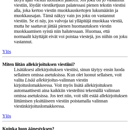
viestiin, löydät viestiketjuun palatessasi pienen tekstin viestisi
alla, joka kertoo viestin muokkauskertojen lukumäärän ja
muokkausajan. Tämä näkyy vain jos joku on vastannut
viestiin. Se ei näy, jos valvoja tai ylläpitäjä muokkaa viestiä,
mutta he saattavat jättää pienen huomautuksen viestin
muokkaamisen syistä niin halutessaan. Huomaa, että
normaalit käyttäjät eivät voi poistaa viestejä, jos niihin on joku
vastannut.
Ylös
Miten liitän allekirjoituksen viestiini?
Lisätäksesi allekirjoituksen viestiisi, sinun täytyy ensin luoda
sellainen omissa asetuksissa. Kun olet luonut sellaisen, voit
valita
Lisää allekirjoitus
-valinnan viestin
kirjoituslomakkeessa. Voit myös lisätä allekirjoituksen
automaattisesti aina kaikkiin viesteihisi tekemällä valinnan
omissa asetuksissa. Jos teet niin, voit silti estää allekirjoituksen
liittämisen yksittäiseen viestiin poistamalla valinnan
viestinkirjoituslomakkeessa.
Ylös
Kuinka luon äänestyksen?