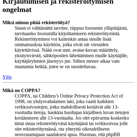
Kirjautumisen ja rekisteröitymisen
ongelmat
Miksi minun pitää rekisteröityä?
Sinun ei välttämättä tarvitse, riippuu foorumin ylläpitäjästä,
tarvitaanko foorumilla kirjoittamiseen rekisteröitymistä.
Rekisteröityminen voi kuitenkin antaa sinulle lisää
ominaisuuksia käyttöön, jotka eivät ole vieraiden
käytettävissä. Näitä ovat mm. avatar-kuvan määrittely,
yksityisviestit, sähköpostien lähettäminen muille käyttäjille,
käyttäjäryhmien jäsenyys jne. Siihen menee aikaa vain
muutamia hetkiä, joten se on suositeltavaa.
Ylös
Mikä on COPPA?
COPPA, tai Children’s Online Privacy Protection Act of
1998, on yhdysvaltalainen laki, joka vaatii kaikkien
verkkosivustojen, jotka mahdollisesti keräävät alle 13-
vuotiailta tietoja, hankkia huoltajan kirjallisen luvan tietojen
keräämiseen alle 13-vuotiaalta. Jos olet epävarma koskeeko
tämä sinua rekisteröityvänä käyttäjänä tai verkkosivua jolle
olet rekisteröitymässä, ota yhteyttä oikeudelliseen
neuvonantajaan saadaksesi apua. Huomaa, että phpBB