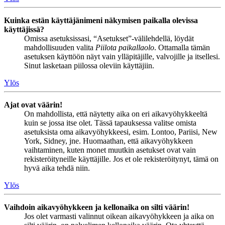
Kuinka estän käyttäjänimeni näkymisen paikalla olevissa
käyttäjissä?
Omissa asetuksissasi, “Asetukset”-välilehdellä, löydät
mahdollisuuden valita
Piilota paikallaolo
. Ottamalla tämän
asetuksen käyttöön näyt vain ylläpitäjille, valvojille ja itsellesi.
Sinut lasketaan piilossa oleviin käyttäjiin.
Ylös
Ajat ovat väärin!
On mahdollista, että näytetty aika on eri aikavyöhykkeeltä
kuin se jossa itse olet. Tässä tapauksessa valitse omista
asetuksista oma aikavyöhykkeesi, esim. Lontoo, Pariisi, New
York, Sidney, jne. Huomaathan, että aikavyöhykkeen
vaihtaminen, kuten monet muutkin asetukset ovat vain
rekisteröityneille käyttäjille. Jos et ole rekisteröitynyt, tämä on
hyvä aika tehdä niin.
Ylös
Vaihdoin aikavyöhykkeen ja kellonaika on silti väärin!
Jos olet varmasti valinnut oikean aikavyöhykkeen ja aika on