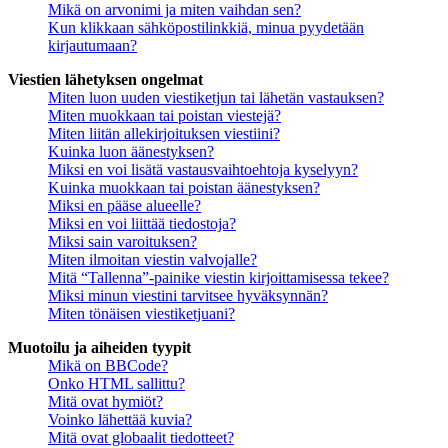
Mikä on arvonimi ja miten vaihdan sen?
Kun klikkaan sähköpostilinkkiä, minua pyydetään
kirjautumaan?
Viestien lähetyksen ongelmat
Miten luon uuden viestiketjun tai lähetän vastauksen?
Miten muokkaan tai poistan viestejä?
Miten liitän allekirjoituksen viestiini?
Kuinka luon äänestyksen?
Miksi en voi lisätä vastausvaihtoehtoja kyselyyn?
Kuinka muokkaan tai poistan äänestyksen?
Miksi en pääse alueelle?
Miksi en voi liittää tiedostoja?
Miksi sain varoituksen?
Miten ilmoitan viestin valvojalle?
Mitä “Tallenna”-painike viestin kirjoittamisessa tekee?
Miksi minun viestini tarvitsee hyväksynnän?
Miten tönäisen viestiketjuani?
Muotoilu ja aiheiden tyypit
Mikä on BBCode?
Onko HTML sallittu?
Mitä ovat hymiöt?
Voinko lähettää kuvia?
Mitä ovat globaalit tiedotteet?