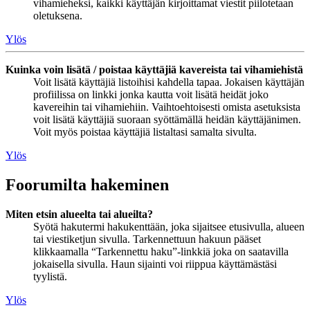
vihamieheksi, kaikki käyttäjän kirjoittamat viestit piilotetaan
oletuksena.
Ylös
Kuinka voin lisätä / poistaa käyttäjiä kavereista tai vihamiehistä
Voit lisätä käyttäjiä listoihisi kahdella tapaa. Jokaisen käyttäjän
profiilissa on linkki jonka kautta voit lisätä heidät joko
kavereihin tai vihamiehiin. Vaihtoehtoisesti omista asetuksista
voit lisätä käyttäjiä suoraan syöttämällä heidän käyttäjänimen.
Voit myös poistaa käyttäjiä listaltasi samalta sivulta.
Ylös
Foorumilta hakeminen
Miten etsin alueelta tai alueilta?
Syötä hakutermi hakukenttään, joka sijaitsee etusivulla, alueen
tai viestiketjun sivulla. Tarkennettuun hakuun pääset
klikkaamalla “Tarkennettu haku”-linkkiä joka on saatavilla
jokaisella sivulla. Haun sijainti voi riippua käyttämästäsi
tyylistä.
Ylös