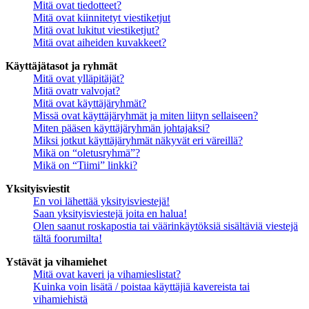
Mitä ovat tiedotteet?
Mitä ovat kiinnitetyt viestiketjut
Mitä ovat lukitut viestiketjut?
Mitä ovat aiheiden kuvakkeet?
Käyttäjätasot ja ryhmät
Mitä ovat ylläpitäjät?
Mitä ovatr valvojat?
Mitä ovat käyttäjäryhmät?
Missä ovat käyttäjäryhmät ja miten liityn sellaiseen?
Miten pääsen käyttäjäryhmän johtajaksi?
Miksi jotkut käyttäjäryhmät näkyvät eri väreillä?
Mikä on “oletusryhmä”?
Mikä on “Tiimi” linkki?
Yksityisviestit
En voi lähettää yksityisviestejä!
Saan yksityisviestejä joita en halua!
Olen saanut roskapostia tai väärinkäytöksiä sisältäviä viestejä
tältä foorumilta!
Ystävät ja vihamiehet
Mitä ovat kaveri ja vihamieslistat?
Kuinka voin lisätä / poistaa käyttäjiä kavereista tai
vihamiehistä