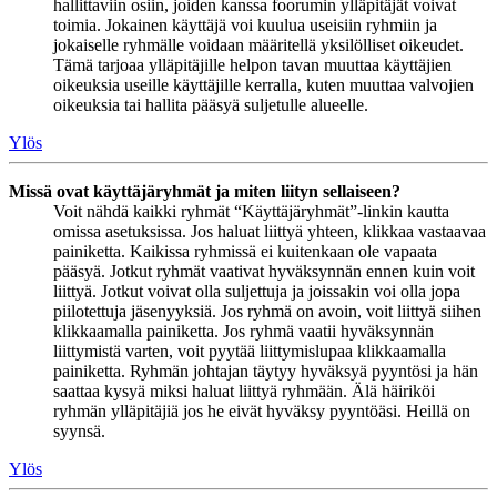
hallittaviin osiin, joiden kanssa foorumin ylläpitäjät voivat
toimia. Jokainen käyttäjä voi kuulua useisiin ryhmiin ja
jokaiselle ryhmälle voidaan määritellä yksilölliset oikeudet.
Tämä tarjoaa ylläpitäjille helpon tavan muuttaa käyttäjien
oikeuksia useille käyttäjille kerralla, kuten muuttaa valvojien
oikeuksia tai hallita pääsyä suljetulle alueelle.
Ylös
Missä ovat käyttäjäryhmät ja miten liityn sellaiseen?
Voit nähdä kaikki ryhmät “Käyttäjäryhmät”-linkin kautta
omissa asetuksissa. Jos haluat liittyä yhteen, klikkaa vastaavaa
painiketta. Kaikissa ryhmissä ei kuitenkaan ole vapaata
pääsyä. Jotkut ryhmät vaativat hyväksynnän ennen kuin voit
liittyä. Jotkut voivat olla suljettuja ja joissakin voi olla jopa
piilotettuja jäsenyyksiä. Jos ryhmä on avoin, voit liittyä siihen
klikkaamalla painiketta. Jos ryhmä vaatii hyväksynnän
liittymistä varten, voit pyytää liittymislupaa klikkaamalla
painiketta. Ryhmän johtajan täytyy hyväksyä pyyntösi ja hän
saattaa kysyä miksi haluat liittyä ryhmään. Älä häiriköi
ryhmän ylläpitäjiä jos he eivät hyväksy pyyntöäsi. Heillä on
syynsä.
Ylös