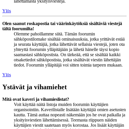
lähettämästä yksityisviestejä.
Ylös
Olen saanut roskapostia tai väärinkäytöksiä sisältäviä viestejä
tältä foorumilta!
Olemme pahoillamme siitä. Tämän foorumin
sähköpostilomake sisältää ominaisuuksia, jotka yrittävät estää
ja seurata käyttäjiä, jotka lähettävät sellaisia viestejä, joten ota
yhteyttä foorumin ylläpitäjään ja lähetä hänelle täysi kopio
saamastasi sähköpostista. On tärkeää, että se sisältää kaikki
otsaketiedot sähköpostista, jotka sisältävät viestin lähettäjän
tiedot. Foorumin ylläpitäjä voi sitten toimia tarpeen mukaan.
Ylös
Ystävät ja vihamiehet
Mitä ovat kaveri ja vihamieslistat?
Voit käyttää näitä listoja muiden foorumin käyttäjien
organisointiin. Kaverilistalle lisätään käyttäjiä omien asetusten
kautta. Tämä auttaa nopeasti näkemään jos he ovat paikalla ja
yksityisviestien lähettämisessä. Teemasta riippuen näiden
käyttäjien viestit saatetaan myös korostaa. Jos lisäät käyttäjän