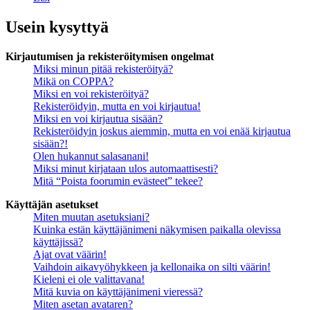
Usein kysyttyä
Kirjautumisen ja rekisteröitymisen ongelmat
Miksi minun pitää rekisteröityä?
Mikä on COPPA?
Miksi en voi rekisteröityä?
Rekisteröidyin, mutta en voi kirjautua!
Miksi en voi kirjautua sisään?
Rekisteröidyin joskus aiemmin, mutta en voi enää kirjautua
sisään?!
Olen hukannut salasanani!
Miksi minut kirjataan ulos automaattisesti?
Mitä “Poista foorumin evästeet” tekee?
Käyttäjän asetukset
Miten muutan asetuksiani?
Kuinka estän käyttäjänimeni näkymisen paikalla olevissa
käyttäjissä?
Ajat ovat väärin!
Vaihdoin aikavyöhykkeen ja kellonaika on silti väärin!
Kieleni ei ole valittavana!
Mitä kuvia on käyttäjänimeni vieressä?
Miten asetan avataren?