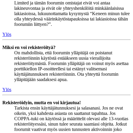
Limited ja tämän foorumin omistajat eivät voi antaa
lakineuvontaa ja eivät ole yhteyshenkilöitä minkäänlaisissa
lakiasioissa, lukuunottamatta kysymystä “Keneen minun tulee
olla yhteydessä väärinkäytöstapauksissa tai lakiasioissa tähän
foorumiin liittyen?”.
Ylös
Miksi en voi rekisteröityä?
On mahdollista, että foorumin ylläpitäjä on poistanut
rekisteröinnin käytöstä estääkseen uusia vierailijoita
rekisteröitymästä. Foorumin ylläpitäjä on voinut myös asettaa
porttikiellon IP-osoitteellesi tai estänyt valitsemasi
käyttäjätunnuksen rekisteröinnin. Ota yhteyttä foorumin
ylläpitäjään saadaksesi apua.
Ylös
Rekisteröidyin, mutta en voi kirjautua!
Tarkista ensin käyttäjätunnuksesi ja salasanasi. Jos ne ovat
oikein, yksi kahdesta asiasta on saattanut tapahtua. Jos
COPPA-tuki on käytössä ja määrittelit olevasi alle 13-vuotias
rekisteröityessäsi, sinun tulee seurata saamiasi ohjeita. Jotkut
foorumit vaativat myös uusien tunnusten aktivoinnin joko