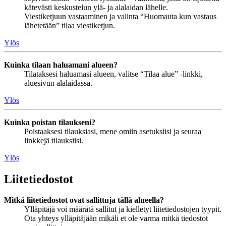
kätevästi keskustelun ylä- ja alalaidan lähelle.
Viestiketjuun vastaaminen ja valinta “Huomauta kun vastaus
lähetetään” tilaa viestiketjun.
Ylös
Kuinka tilaan haluamani alueen?
Tilataksesi haluamasi alueen, valitse “Tilaa alue” -linkki,
aluesivun alalaidassa.
Ylös
Kuinka poistan tilaukseni?
Poistaaksesi tilauksiasi, mene omiin asetuksiisi ja seuraa
linkkejä tilauksiisi.
Ylös
Liitetiedostot
Mitkä liitetiedostot ovat sallittuja tällä alueella?
Ylläpitäjä voi määrätä sallitut ja kielletyt liitetiedostojen tyypit.
Ota yhteys ylläpitäjään mikäli et ole varma mitkä tiedostot