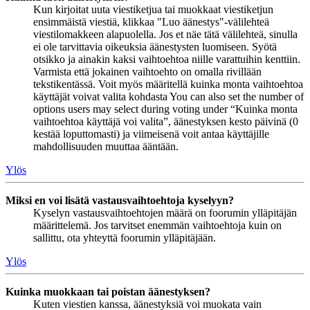
Kun kirjoitat uuta viestiketjua tai muokkaat viestiketjun
ensimmäistä viestiä, klikkaa "Luo äänestys"-välilehteä
viestilomakkeen alapuolella. Jos et näe tätä välilehteä, sinulla
ei ole tarvittavia oikeuksia äänestysten luomiseen. Syötä
otsikko ja ainakin kaksi vaihtoehtoa niille varattuihin kenttiin.
Varmista että jokainen vaihtoehto on omalla rivillään
tekstikentässä. Voit myös määritellä kuinka monta vaihtoehtoa
käyttäjät voivat valita kohdasta You can also set the number of
options users may select during voting under “Kuinka monta
vaihtoehtoa käyttäjä voi valita”, äänestyksen kesto päivinä (0
kestää loputtomasti) ja viimeisenä voit antaa käyttäjille
mahdollisuuden muuttaa ääntään.
Ylös
Miksi en voi lisätä vastausvaihtoehtoja kyselyyn?
Kyselyn vastausvaihtoehtojen määrä on foorumin ylläpitäjän
määrittelemä. Jos tarvitset enemmän vaihtoehtoja kuin on
sallittu, ota yhteyttä foorumin ylläpitäjään.
Ylös
Kuinka muokkaan tai poistan äänestyksen?
Kuten viestien kanssa, äänestyksiä voi muokata vain