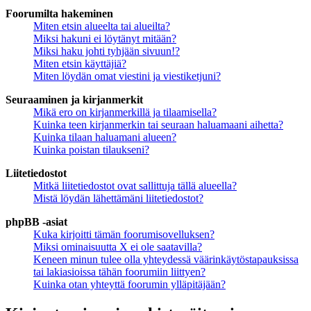
Foorumilta hakeminen
Miten etsin alueelta tai alueilta?
Miksi hakuni ei löytänyt mitään?
Miksi haku johti tyhjään sivuun!?
Miten etsin käyttäjiä?
Miten löydän omat viestini ja viestiketjuni?
Seuraaminen ja kirjanmerkit
Mikä ero on kirjanmerkillä ja tilaamisella?
Kuinka teen kirjanmerkin tai seuraan haluamaani aihetta?
Kuinka tilaan haluamani alueen?
Kuinka poistan tilaukseni?
Liitetiedostot
Mitkä liitetiedostot ovat sallittuja tällä alueella?
Mistä löydän lähettämäni liitetiedostot?
phpBB -asiat
Kuka kirjoitti tämän foorumisovelluksen?
Miksi ominaisuutta X ei ole saatavilla?
Keneen minun tulee olla yhteydessä väärinkäytöstapauksissa
tai lakiasioissa tähän foorumiin liittyen?
Kuinka otan yhteyttä foorumin ylläpitäjään?