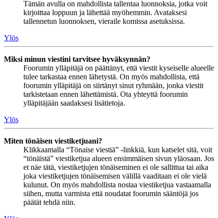
Tämän avulla on mahdollista tallentaa luonnoksia, jotka voit
kirjoittaa loppuun ja lähettää myöhemmin. Avataksesi
tallennetun luonnoksen, vieraile komissa asetuksissa.
Ylös
Miksi minun viestini tarvitsee hyväksynnän?
Foorumin ylläpitäjä on päättänyt, että viestit kyseiselle alueelle
tulee tarkastaa ennen lähetystä. On myös mahdollista, että
foorumin ylläpitäjä on siirtänyt sinut ryhmään, jonka viestit
tarkistetaan ennen lähettämistä. Ota yhteyttä foorumin
ylläpitäjään saadaksesi lisätietoja.
Ylös
Miten tönäisen viestiketjuani?
Klikkaamalla “Tönaise viestiä” -linkkiä, kun katselet sitä, voit
“tönäistä” viestiketjua alueen ensimmäisen sivun yläosaan. Jos
et näe tätä, viestiketjujen tönäiseminen ei ole sallittua tai aika
joka viestiketjujen tönäisemisen välillä vaaditaan ei ole vielä
kulunut. On myös mahdollista nostaa viestiketjua vastaamalla
siihen, mutta varmista että noudatat foorumin sääntöjä jos
päätät tehdä niin.