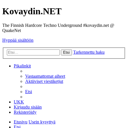
Kovaydin.NET
The Finnish Hardcore Techno Underground #kovaydin.net @
QuakeNet
Hyppää sisältöön
Tarkennettu haku
Etsi
Pikalinkit
Vastaamattomat aiheet
Aktiiviset viestiketjut
Etsi
UKK
Kirjaudu sisään
Rekisteröidy
Etusivu
Usein kysyttyä
Etsi