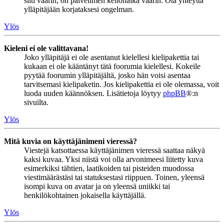
silti väärin, on palvelimen kellonaika väärin. Ota yhteyttä
ylläpitäjään korjataksesi ongelman.
Ylös
Kieleni ei ole valittavana!
Joko ylläpitäjä ei ole asentanut kielellesi kielipakettia tai
kukaan ei ole kääntänyt tätä foorumia kielellesi. Kokeile
pyytää foorumin ylläpitäjältä, josko hän voisi asentaa
tarvitsemasi kielipaketin. Jos kielipakettia ei ole olemassa, voit
luoda uuden käännöksen. Lisätietoja löytyy
phpBB
®:n
sivuilta.
Ylös
Mitä kuvia on käyttäjänimeni vieressä?
Viestejä katsottaessa käyttäjänimen vieressä saattaa näkyä
kaksi kuvaa. Yksi niistä voi olla arvonimeesi liitetty kuva
esimerkiksi tähtien, laatikoiden tai pisteiden muodossa
viestimäärästäsi tai statuksestasi riippuen. Toinen, yleensä
isompi kuva on avatar ja on yleensä uniikki tai
henkilökohtainen jokaisella käyttäjällä.
Ylös