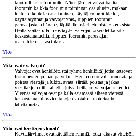
kontrolli koko foorumiin. Nämä jäsenet voivat hallita
foorumin kaikkia foorumin toiminnan osa-alueita, mukaan
lukien oikeuksien asettaminen, käyttäjien porttikiellot,
käyttäjäryhmät ja valvojat yms., riippuen foorumin
perustajasta ja hänen ylläpitäjille määrittelemistä oikeuksista.
Heillä saattaa olla myös täydet valvojan oikeudet kaikilla
keskustelualueilla, riippuen foorumin perustajan
määrittelemistä asetuksista.
Ylös
Mitä ovatr valvojat?
Valvojat ovat henkilöitä (tai ryhmä henkilöitä) jotka katsovat
foorumeiden perään päivittäin. Heillä on on valta muokata ja
poistaa viestejä ja lukita, avata, siirtää, poistaa ja jakaa
viestiketjuja niillä alueilla joissa heillä on valvojan oikeudet.
Yleensä valvojat ovat paikalla estämässä aiheen vierestä
keskustelua tai hyvien tapojen vastaisen materiaalin
lähettämistä.
Ylös
Mitä ovat käyttäjäryhmät?
Käyttäjäryhmät ovat käyttäjien ryhmiä, jotka jakavat yhteisön