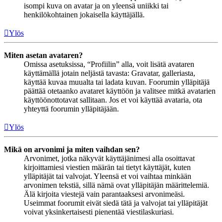
isompi kuva on avatar ja on yleensä uniikki tai
henkilökohtainen jokaisella käyttäjällä.
Ylös
Miten asetan avataren?
Omissa asetuksissa, “Profiilin” alla, voit lisätä avataren
käyttämällä jotain neljästä tavasta: Gravatar, galleriasta,
käyttää kuvaa muualta tai ladata kuvan. Foorumin ylläpitäjä
päättää otetaanko avataret käyttöön ja valitsee mitkä avatarien
käyttöönottotavat sallitaan. Jos et voi käyttää avataria, ota
yhteyttä foorumin ylläpitäjään.
Ylös
Mikä on arvonimi ja miten vaihdan sen?
Arvonimet, jotka näkyvät käyttäjänimesi alla osoittavat
kirjoittamiesi viestien määrän tai tietyt käyttäjät, kuten
ylläpitäjät tai valvojat. Yleensä et voi vaihtaa minkään
arvonimen tekstiä, sillä nämä ovat ylläpitäjän määrittelemiä.
Älä kirjoita viestejä vain parantaaksesi arvonimeäsi.
Useimmat foorumit eivät siedä tätä ja valvojat tai ylläpitäjät
voivat yksinkertaisesti pienentää viestilaskuriasi.