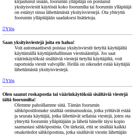
kirjautunut sisään, foorumin ylläpitäjä on poistanut
yksityisviestit käytöstä koko foorumilta tai foorumin ylläpitäjä
on estänyt sinua lähettämästä yksityisviestejä. Ota yhteyttä
foorumin ylläpitäjään saadaksesi lisätietoja.
Ylös
Saan yksityisviestejä joita en halua!
Voit automaattisesti poistaa yksityisviestit tietyltä käyttäjältä
käyttämällä käyttäjänhallinnan viestisääntöjä. Jos saat
väärinkäytöksiä sisältäviä viestejä tietyltä käyttäjältä, voit
raportoida viestit valvojille. Heillä on oikeudet estää käyttäjiä
lähettämästä yksityisviestejä.
Ylös
Olen saanut roskapostia tai väärinkäytöksiä sisältäviä viestejä
tältä foorumilta!
Olemme pahoillamme siitä. Tämän foorumin
sähköpostilomake sisältää ominaisuuksia, jotka yrittävät estää
ja seurata käyttäjiä, jotka lähettävät sellaisia viestejä, joten ota
yhteyttä foorumin ylläpitäjään ja lähetä hänelle täysi kopio
saamastasi sähköpostista. On tärkeää, että se sisältää kaikki
otsaketiedot sähköpostista, jotka sisältävät viestin lähettäjän