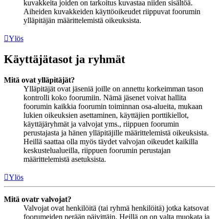
kuvakkeita joiden on tarkoitus kuvastaa niiden sisältöä.
Aiheiden kuvakkeiden käyttöoikeudet riippuvat foorumin
ylläpitäjän määrittelemistä oikeuksista.
Ylös
Käyttäjätasot ja ryhmät
Mitä ovat ylläpitäjät?
Ylläpitäjät ovat jäseniä joille on annettu korkeimman tason
kontrolli koko foorumiin. Nämä jäsenet voivat hallita
foorumin kaikkia foorumin toiminnan osa-alueita, mukaan
lukien oikeuksien asettaminen, käyttäjien porttikiellot,
käyttäjäryhmät ja valvojat yms., riippuen foorumin
perustajasta ja hänen ylläpitäjille määrittelemistä oikeuksista.
Heillä saattaa olla myös täydet valvojan oikeudet kaikilla
keskustelualueilla, riippuen foorumin perustajan
määrittelemistä asetuksista.
Ylös
Mitä ovatr valvojat?
Valvojat ovat henkilöitä (tai ryhmä henkilöitä) jotka katsovat
foorumeiden perään päivittäin. Heillä on on valta muokata ja