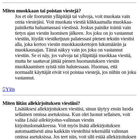
Miten muokkaan tai poistan viestejä?
Jos et ole foorumin ylläpitäjä tai valvoja, voit muokata vain
omia viestejäsi. Voit muokata viestiä klikkaamalla muokkaa-
painiketta haluamassasi viestissä. Joskus painike toimii vain
tietyn ajan viestin luomisen jälkeen. Jos joku on jo vastannut
viestiin, löydät viestiketjuun palatessasi pienen tekstin viestisi
alla, joka kertoo viestin muokkauskertojen lukumäärän ja
muokkausajan. Tämä näkyy vain jos joku on vastannut
viestiin. Se ei näy, jos valvoja tai ylläpitäjä muokkaa viestiä,
mutta he saattavat jättää pienen huomautuksen viestin
muokkaamisen syistä niin halutessaan. Huomaa, että
normaalit käyttäjät eivät voi poistaa viestejä, jos niihin on joku
vastannut.
Ylös
Miten liitän allekirjoituksen viestiini?
Lisätäksesi allekirjoituksen viestiisi, sinun täytyy ensin luoda
sellainen omissa asetuksissa. Kun olet luonut sellaisen, voit
valita
Lisää allekirjoitus
-valinnan viestin
kirjoituslomakkeessa. Voit myös lisätä allekirjoituksen
automaattisesti aina kaikkiin viesteihisi tekemällä valinnan
omissa asetuksissa. Jos teet niin, voit silti estää allekirjoituksen