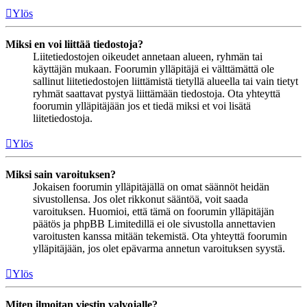
Ylös
Miksi en voi liittää tiedostoja?
Liitetiedostojen oikeudet annetaan alueen, ryhmän tai
käyttäjän mukaan. Foorumin ylläpitäjä ei välttämättä ole
sallinut liitetiedostojen liittämistä tietyllä alueella tai vain tietyt
ryhmät saattavat pystyä liittämään tiedostoja. Ota yhteyttä
foorumin ylläpitäjään jos et tiedä miksi et voi lisätä
liitetiedostoja.
Ylös
Miksi sain varoituksen?
Jokaisen foorumin ylläpitäjällä on omat säännöt heidän
sivustollensa. Jos olet rikkonut sääntöä, voit saada
varoituksen. Huomioi, että tämä on foorumin ylläpitäjän
päätös ja phpBB Limitedillä ei ole sivustolla annettavien
varoitusten kanssa mitään tekemistä. Ota yhteyttä foorumin
ylläpitäjään, jos olet epävarma annetun varoituksen syystä.
Ylös
Miten ilmoitan viestin valvojalle?