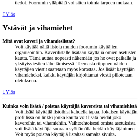
tiedot. Foorumin ylläpitäjä voi sitten toimia tarpeen mukaan.
Ylös
Ystävät ja vihamiehet
Mitä ovat kaveri ja vihamieslistat?
Voit käyttää näitä listoja muiden foorumin käyttäjien
organisointiin. Kaverilistalle lisätään käyttäjiä omien asetusten
kautta. Tämä auttaa nopeasti näkemään jos he ovat paikalla ja
yksityisviestien lähettämisessä. Teemasta riippuen näiden
käyttäjien viestit saatetaan myös korostaa. Jos lisäät käyttäjän
vihamieheksi, kaikki käyttäjän kirjoittamat viestit piilotetaan
oletuksena.
Ylös
Kuinka voin lisätä / poistaa käyttäjiä kavereista tai vihamiehistä
Voit lisätä käyttäjiä listoihisi kahdella tapaa. Jokaisen käyttäjän
profiilissa on linkki jonka kautta voit lisätä heidät joko
kavereihin tai vihamiehiin. Vaihtoehtoisesti omista asetuksista
voit lisätä käyttäjiä suoraan syöttämällä heidän käyttäjänimen.
Voit myös poistaa käyttäjiä listaltasi samalta sivulta.