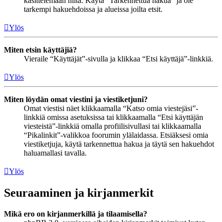
käsittelemään niitä. Käytä “Tarkennettua hakua” ja ole
tarkempi hakuehdoissa ja alueissa joilta etsit.
Ylös
Miten etsin käyttäjiä?
Vieraile “Käyttäjät”-sivulla ja klikkaa “Etsi käyttäjä”-linkkiä.
Ylös
Miten löydän omat viestini ja viestiketjuni?
Omat viestisi näet klikkaamalla “Katso omia viestejäsi”-
linkkiä omissa asetuksissa tai klikkaamalla “Etsi käyttäjän
viesteistä”-linkkiä omalla profiilisivullasi tai klikkaamalla
“Pikalinkit”-valikkoa foorumin ylälaidassa. Etsiäksesi omia
viestiketjuja, käytä tarkennettua hakua ja täytä sen hakuehdot
haluamallasi tavalla.
Ylös
Seuraaminen ja kirjanmerkit
Mikä ero on kirjanmerkillä ja tilaamisella?