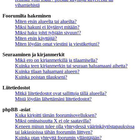
vihamiehistä
Foorumilta hakeminen
Miten etsin alueelta tai alueilta?
Miksi hakuni ei löytänyt mitään?
Miksi haku johti tyhjään sivuun!?
Miten etsin käyttäjiä?
Miten löydän omat viestini ja viestiketjuni?
Seuraaminen ja kirjanmerkit
Mikä ero on kirjanmerkillä ja tilaamisella?
Kuinka teen kirjanmerkin tai seuraan haluamaani aihetta?
Kuinka tilaan haluamani alueen?
Kuinka poistan tilaukseni?
Liitetiedostot
Mitkä liitetiedostot ovat sallittuja tällä alueella?
Mistä löydän lähettämäni liitetiedostot?
phpBB -asiat
Kuka kirjoitti tämän foorumisovelluksen?
Miksi ominaisuutta X ei ole saatavilla?
Keneen minun tulee olla yhteydessä väärinkäytöstapauksissa
tai lakiasioissa tähän foorumiin liittyen?
Kuinka otan yhteyttä foorumin ylläpitäjään?