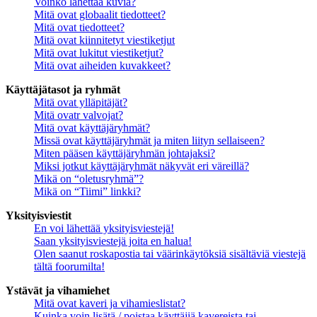
Voinko lähettää kuvia?
Mitä ovat globaalit tiedotteet?
Mitä ovat tiedotteet?
Mitä ovat kiinnitetyt viestiketjut
Mitä ovat lukitut viestiketjut?
Mitä ovat aiheiden kuvakkeet?
Käyttäjätasot ja ryhmät
Mitä ovat ylläpitäjät?
Mitä ovatr valvojat?
Mitä ovat käyttäjäryhmät?
Missä ovat käyttäjäryhmät ja miten liityn sellaiseen?
Miten pääsen käyttäjäryhmän johtajaksi?
Miksi jotkut käyttäjäryhmät näkyvät eri väreillä?
Mikä on “oletusryhmä”?
Mikä on “Tiimi” linkki?
Yksityisviestit
En voi lähettää yksityisviestejä!
Saan yksityisviestejä joita en halua!
Olen saanut roskapostia tai väärinkäytöksiä sisältäviä viestejä
tältä foorumilta!
Ystävät ja vihamiehet
Mitä ovat kaveri ja vihamieslistat?
Kuinka voin lisätä / poistaa käyttäjiä kavereista tai