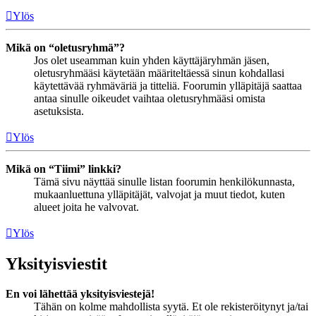
Ylös
Mikä on “oletusryhmä”?
Jos olet useamman kuin yhden käyttäjäryhmän jäsen,
oletusryhmääsi käytetään määriteltäessä sinun kohdallasi
käytettävää ryhmäväriä ja titteliä. Foorumin ylläpitäjä saattaa
antaa sinulle oikeudet vaihtaa oletusryhmääsi omista
asetuksista.
Ylös
Mikä on “Tiimi” linkki?
Tämä sivu näyttää sinulle listan foorumin henkilökunnasta,
mukaanluettuna ylläpitäjät, valvojat ja muut tiedot, kuten
alueet joita he valvovat.
Ylös
Yksityisviestit
En voi lähettää yksityisviestejä!
Tähän on kolme mahdollista syytä. Et ole rekisteröitynyt ja/tai