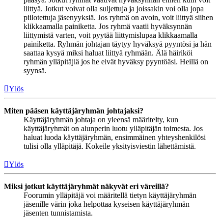
liittyä. Jotkut voivat olla suljettuja ja joissakin voi olla jopa
piilotettuja jäsenyyksiä. Jos ryhmä on avoin, voit liittyä siihen
klikkaamalla painiketta. Jos ryhmä vaatii hyväksynnän
liittymistä varten, voit pyytää liittymislupaa klikkaamalla
painiketta. Ryhmän johtajan täytyy hyväksyä pyyntösi ja hän
saattaa kysyä miksi haluat liittyä ryhmään. Älä häiriköi
ryhmän ylläpitäjiä jos he eivät hyväksy pyyntöäsi. Heillä on
syynsä.
Ylös
Miten pääsen käyttäjäryhmän johtajaksi?
Käyttäjäryhmän johtaja on yleensä määritelty, kun
käyttäjäryhmät on alunperin luotu ylläpitäjän toimesta. Jos
haluat luoda käyttäjäryhmän, ensimmäinen yhteyshenkilösi
tulisi olla ylläpitäjä. Kokeile yksityisviestin lähettämistä.
Ylös
Miksi jotkut käyttäjäryhmät näkyvät eri väreillä?
Foorumin ylläpitäjä voi määritellä tietyn käyttäjäryhmän
jäsenille värin joka helpottaa kyseisen käyttäjäryhmän
jäsenten tunnistamista.