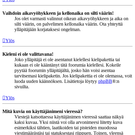
Vaihdoin aikavyöhykkeen ja kellonaika on silti väärin!
Jos olet varmasti valinnut oikean aikavyöhykkeen ja aika on
silti väärin, on palvelimen kellonaika väärin. Ota yhteyttä
ylläpitäjään korjataksesi ongelman.
Ylös
Kieleni ei ole valittavana!
Joko ylläpitäjä ei ole asentanut kielellesi kielipakettia tai
kukaan ei ole kääntänyt tätä foorumia kielellesi. Kokeile
pyytää foorumin ylläpitäjältä, josko hän voisi asentaa
tarvitsemasi kielipaketin. Jos kielipakettia ei ole olemassa, voit
luoda uuden käännöksen. Lisätietoja löytyy
phpBB
®:n
sivuilta.
Ylös
Mitä kuvia on käyttäjänimeni vieressä?
Viestejä katsottaessa käyttäjänimen vieressä saattaa näkyä
kaksi kuvaa. Yksi niistä voi olla arvonimeesi liitetty kuva
esimerkiksi tähtien, laatikoiden tai pisteiden muodossa
viestimäärästäsi tai statuksestasi riippuen. Toinen, yleensä