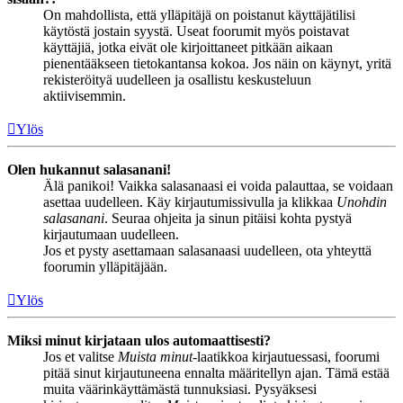
On mahdollista, että ylläpitäjä on poistanut käyttäjätilisi
käytöstä jostain syystä. Useat foorumit myös poistavat
käyttäjiä, jotka eivät ole kirjoittaneet pitkään aikaan
pienentääkseen tietokantansa kokoa. Jos näin on käynyt, yritä
rekisteröityä uudelleen ja osallistu keskusteluun
aktiivisemmin.
Ylös
Olen hukannut salasanani!
Älä panikoi! Vaikka salasanaasi ei voida palauttaa, se voidaan
asettaa uudelleen. Käy kirjautumissivulla ja klikkaa
Unohdin
salasanani
. Seuraa ohjeita ja sinun pitäisi kohta pystyä
kirjautumaan uudelleen.
Jos et pysty asettamaan salasanaasi uudelleen, ota yhteyttä
foorumin ylläpitäjään.
Ylös
Miksi minut kirjataan ulos automaattisesti?
Jos et valitse
Muista minut
-laatikkoa kirjautuessasi, foorumi
pitää sinut kirjautuneena ennalta määritellyn ajan. Tämä estää
muita väärinkäyttämästä tunnuksiasi. Pysyäksesi