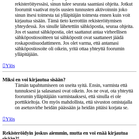
rekisteröityessäsi, sinun tulee seurata saamiasi ohjeita. Jotkut
foorumit vaativat myös uusien tunnusten aktivoinnin joko
sinun itsesi toimesta tai ylläpitäjän toimesta ennen kuin voit
kirjautua sisään. Tämä tieto kerrottiin rekisteröitymisen
yhteydessä. Jos sinulle lähetettiin sähköpostia, seuraa ohjeita.
Jos et saanut sähköpostia, olet saattanut antaa virheellisen
sähköpostiosoitteen tai sähköpostit ovat saattaneet jäädä
roskapostisuodattimeen. Jos olet varma, että antamasi
sähköpostiosoite oli oikein, yritä ottaa yhteyttä foorumin
ylläpitäjään.
Ylös
Miksi en voi kirjautua sisään?
Tämän tapahtumiseen on useita syitä. Ensin, varmista että
tunnuksesi ja salasanasi ovat oikein. Jos ne ovat, ota yhteyttä
foorumin ylläpitäjään varmistaaksesi, että sinulla ei ole
porttikieltoja. On myös mahdollista, että sivuston omistajalla
on asetusvirhe heidän päässään ja heidän pitäisi korjata se.
Ylös
Rekisteröidyin joskus aiemmin, mutta en voi enää kirjautua
sisään?!