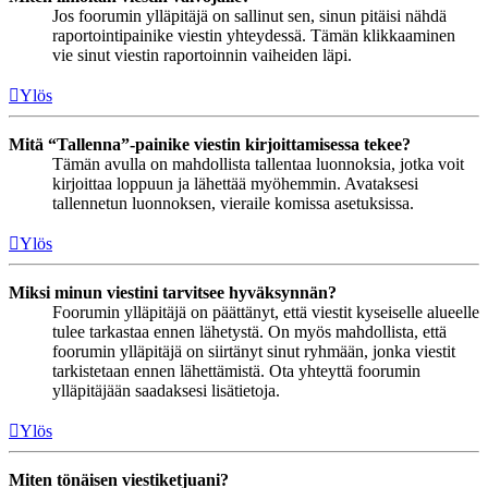
Jos foorumin ylläpitäjä on sallinut sen, sinun pitäisi nähdä
raportointipainike viestin yhteydessä. Tämän klikkaaminen
vie sinut viestin raportoinnin vaiheiden läpi.
Ylös
Mitä “Tallenna”-painike viestin kirjoittamisessa tekee?
Tämän avulla on mahdollista tallentaa luonnoksia, jotka voit
kirjoittaa loppuun ja lähettää myöhemmin. Avataksesi
tallennetun luonnoksen, vieraile komissa asetuksissa.
Ylös
Miksi minun viestini tarvitsee hyväksynnän?
Foorumin ylläpitäjä on päättänyt, että viestit kyseiselle alueelle
tulee tarkastaa ennen lähetystä. On myös mahdollista, että
foorumin ylläpitäjä on siirtänyt sinut ryhmään, jonka viestit
tarkistetaan ennen lähettämistä. Ota yhteyttä foorumin
ylläpitäjään saadaksesi lisätietoja.
Ylös
Miten tönäisen viestiketjuani?