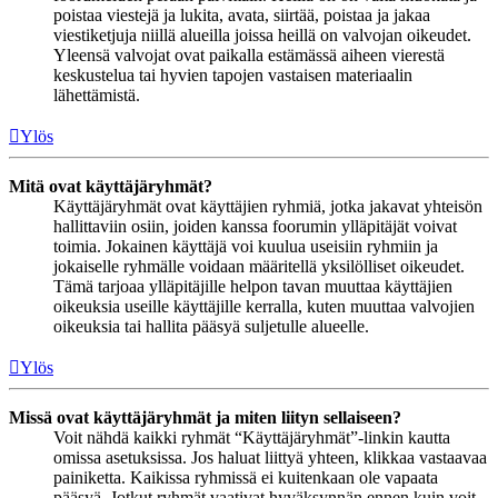
poistaa viestejä ja lukita, avata, siirtää, poistaa ja jakaa
viestiketjuja niillä alueilla joissa heillä on valvojan oikeudet.
Yleensä valvojat ovat paikalla estämässä aiheen vierestä
keskustelua tai hyvien tapojen vastaisen materiaalin
lähettämistä.
Ylös
Mitä ovat käyttäjäryhmät?
Käyttäjäryhmät ovat käyttäjien ryhmiä, jotka jakavat yhteisön
hallittaviin osiin, joiden kanssa foorumin ylläpitäjät voivat
toimia. Jokainen käyttäjä voi kuulua useisiin ryhmiin ja
jokaiselle ryhmälle voidaan määritellä yksilölliset oikeudet.
Tämä tarjoaa ylläpitäjille helpon tavan muuttaa käyttäjien
oikeuksia useille käyttäjille kerralla, kuten muuttaa valvojien
oikeuksia tai hallita pääsyä suljetulle alueelle.
Ylös
Missä ovat käyttäjäryhmät ja miten liityn sellaiseen?
Voit nähdä kaikki ryhmät “Käyttäjäryhmät”-linkin kautta
omissa asetuksissa. Jos haluat liittyä yhteen, klikkaa vastaavaa
painiketta. Kaikissa ryhmissä ei kuitenkaan ole vapaata
pääsyä. Jotkut ryhmät vaativat hyväksynnän ennen kuin voit