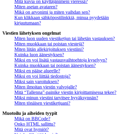
Mitä kuvia on käyttäjänimeni vieressä?
Miten asetan avataren?
Mikä on arvonimi ja miten vaihdan sen?
Kun klikkaan sähköpostilinkkiä, minua pyydetään
kirjautumaan?
Viestien lähetyksen ongelmat
Miten luon uuden viestiketjun tai lähetän vastauksen?
Miten muokkaan tai poistan viestejä?
Miten liitän allekirjoituksen viestiini?
Kuinka luon äänestyksen?
Miksi en voi lisätä vastausvaihtoehtoja kyselyyn?
Kuinka muokkaan tai poistan äänestyksen?
Miksi en pääse alueelle?
Miksi en voi liittää tiedostoja?
Miksi sain varoituksen?
Miten ilmoitan viestin valvojalle?
Mitä “Tallenna”-painike viestin kirjoittamisessa tekee?
Miksi minun viestini tarvitsee hyväksynnän?
Miten tönäisen viestiketjuani?
Muotoilu ja aiheiden tyypit
Mikä on BBCode?
Onko HTML sallittu?
Mitä ovat hymiöt?