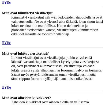
Ylös
Mitä ovat kiinnitetyt viestiketjut
Kiinnitetyt viestiketjut näkyvät tiedotteiden alapuolella ja ovat
vain etusivulla. Ne ovat yleensä aika tärkeitä, joten sinun tulisi
lukea ne aina kun mahdollista. Kuten tiedotteiden ja
globaalien tiedotteiden kanssa, viestiketjujen kiinnittämisen
oikeudet määrittelee foorumin ylläpitäjä.
Ylös
Mitä ovat lukitut viestiketjut?
Lukitut viestiketjut ovat viestiketjuja, joihin ei voi enää
lähettää vastauksia ja mahdolliset kyselyt joita viestiketjussa
oli, ovat päättyneet automaattisesti. Viestiketjuja voidaan
lukita useista syistä ylläpitäjän tai foorumin valvojan toimesta.
Saatat myös pystyä lukitsemaan oman viestiketjusi, mutta
tämä riippuu foorumin ylläpitäjän antamista oikeuksista.
Ylös
Mitä ovat aiheiden kuvakkeet?
Aiheiden kuvakkeet ovat aiheen aloittajan valitsemia