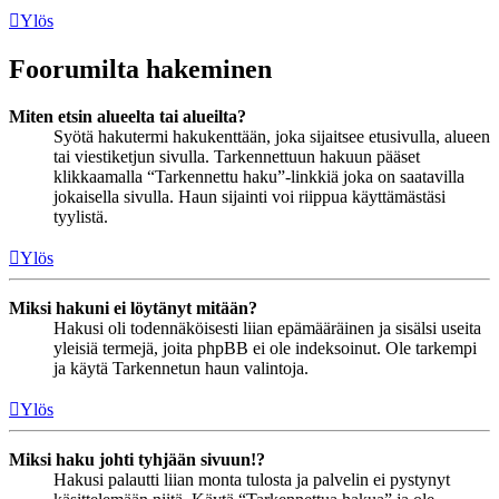
Ylös
Foorumilta hakeminen
Miten etsin alueelta tai alueilta?
Syötä hakutermi hakukenttään, joka sijaitsee etusivulla, alueen
tai viestiketjun sivulla. Tarkennettuun hakuun pääset
klikkaamalla “Tarkennettu haku”-linkkiä joka on saatavilla
jokaisella sivulla. Haun sijainti voi riippua käyttämästäsi
tyylistä.
Ylös
Miksi hakuni ei löytänyt mitään?
Hakusi oli todennäköisesti liian epämääräinen ja sisälsi useita
yleisiä termejä, joita phpBB ei ole indeksoinut. Ole tarkempi
ja käytä Tarkennetun haun valintoja.
Ylös
Miksi haku johti tyhjään sivuun!?
Hakusi palautti liian monta tulosta ja palvelin ei pystynyt