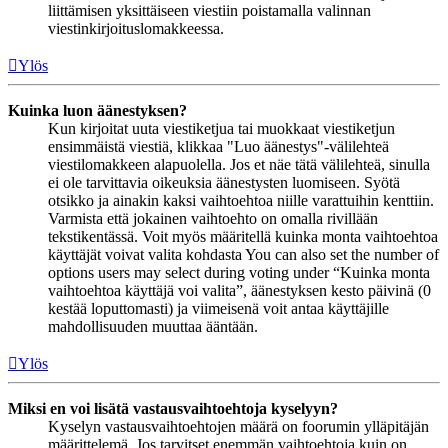
liittämisen yksittäiseen viestiin poistamalla valinnan
viestinkirjoituslomakkeessa.
Ylös
Kuinka luon äänestyksen?
Kun kirjoitat uuta viestiketjua tai muokkaat viestiketjun
ensimmäistä viestiä, klikkaa "Luo äänestys"-välilehteä
viestilomakkeen alapuolella. Jos et näe tätä välilehteä, sinulla
ei ole tarvittavia oikeuksia äänestysten luomiseen. Syötä
otsikko ja ainakin kaksi vaihtoehtoa niille varattuihin kenttiin.
Varmista että jokainen vaihtoehto on omalla rivillään
tekstikentässä. Voit myös määritellä kuinka monta vaihtoehtoa
käyttäjät voivat valita kohdasta You can also set the number of
options users may select during voting under “Kuinka monta
vaihtoehtoa käyttäjä voi valita”, äänestyksen kesto päivinä (0
kestää loputtomasti) ja viimeisenä voit antaa käyttäjille
mahdollisuuden muuttaa ääntään.
Ylös
Miksi en voi lisätä vastausvaihtoehtoja kyselyyn?
Kyselyn vastausvaihtoehtojen määrä on foorumin ylläpitäjän
määrittelemä. Jos tarvitset enemmän vaihtoehtoja kuin on