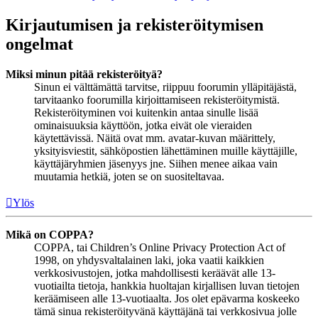
Kirjautumisen ja rekisteröitymisen
ongelmat
Miksi minun pitää rekisteröityä?
Sinun ei välttämättä tarvitse, riippuu foorumin ylläpitäjästä,
tarvitaanko foorumilla kirjoittamiseen rekisteröitymistä.
Rekisteröityminen voi kuitenkin antaa sinulle lisää
ominaisuuksia käyttöön, jotka eivät ole vieraiden
käytettävissä. Näitä ovat mm. avatar-kuvan määrittely,
yksityisviestit, sähköpostien lähettäminen muille käyttäjille,
käyttäjäryhmien jäsenyys jne. Siihen menee aikaa vain
muutamia hetkiä, joten se on suositeltavaa.
Ylös
Mikä on COPPA?
COPPA, tai Children’s Online Privacy Protection Act of
1998, on yhdysvaltalainen laki, joka vaatii kaikkien
verkkosivustojen, jotka mahdollisesti keräävät alle 13-
vuotiailta tietoja, hankkia huoltajan kirjallisen luvan tietojen
keräämiseen alle 13-vuotiaalta. Jos olet epävarma koskeeko
tämä sinua rekisteröityvänä käyttäjänä tai verkkosivua jolle