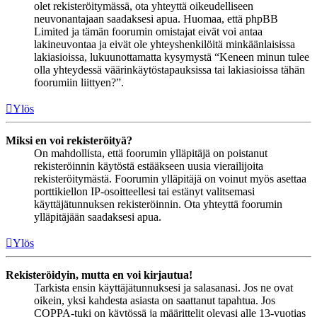
olet rekisteröitymässä, ota yhteyttä oikeudelliseen
neuvonantajaan saadaksesi apua. Huomaa, että phpBB
Limited ja tämän foorumin omistajat eivät voi antaa
lakineuvontaa ja eivät ole yhteyshenkilöitä minkäänlaisissa
lakiasioissa, lukuunottamatta kysymystä “Keneen minun tulee
olla yhteydessä väärinkäytöstapauksissa tai lakiasioissa tähän
foorumiin liittyen?”.
Ylös
Miksi en voi rekisteröityä?
On mahdollista, että foorumin ylläpitäjä on poistanut
rekisteröinnin käytöstä estääkseen uusia vierailijoita
rekisteröitymästä. Foorumin ylläpitäjä on voinut myös asettaa
porttikiellon IP-osoitteellesi tai estänyt valitsemasi
käyttäjätunnuksen rekisteröinnin. Ota yhteyttä foorumin
ylläpitäjään saadaksesi apua.
Ylös
Rekisteröidyin, mutta en voi kirjautua!
Tarkista ensin käyttäjätunnuksesi ja salasanasi. Jos ne ovat
oikein, yksi kahdesta asiasta on saattanut tapahtua. Jos
COPPA-tuki on käytössä ja määrittelit olevasi alle 13-vuotias