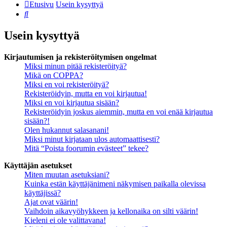
Etusivu
Usein kysyttyä
Etsi
Usein kysyttyä
Kirjautumisen ja rekisteröitymisen ongelmat
Miksi minun pitää rekisteröityä?
Mikä on COPPA?
Miksi en voi rekisteröityä?
Rekisteröidyin, mutta en voi kirjautua!
Miksi en voi kirjautua sisään?
Rekisteröidyin joskus aiemmin, mutta en voi enää kirjautua
sisään?!
Olen hukannut salasanani!
Miksi minut kirjataan ulos automaattisesti?
Mitä “Poista foorumin evästeet” tekee?
Käyttäjän asetukset
Miten muutan asetuksiani?
Kuinka estän käyttäjänimeni näkymisen paikalla olevissa
käyttäjissä?
Ajat ovat väärin!
Vaihdoin aikavyöhykkeen ja kellonaika on silti väärin!
Kieleni ei ole valittavana!