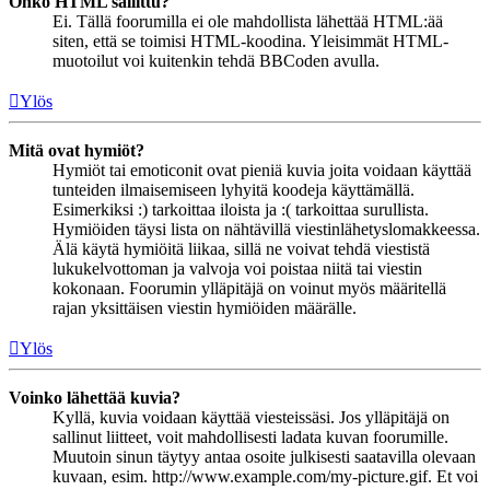
Onko HTML sallittu?
Ei. Tällä foorumilla ei ole mahdollista lähettää HTML:ää
siten, että se toimisi HTML-koodina. Yleisimmät HTML-
muotoilut voi kuitenkin tehdä BBCoden avulla.
Ylös
Mitä ovat hymiöt?
Hymiöt tai emoticonit ovat pieniä kuvia joita voidaan käyttää
tunteiden ilmaisemiseen lyhyitä koodeja käyttämällä.
Esimerkiksi :) tarkoittaa iloista ja :( tarkoittaa surullista.
Hymiöiden täysi lista on nähtävillä viestinlähetyslomakkeessa.
Älä käytä hymiöitä liikaa, sillä ne voivat tehdä viestistä
lukukelvottoman ja valvoja voi poistaa niitä tai viestin
kokonaan. Foorumin ylläpitäjä on voinut myös määritellä
rajan yksittäisen viestin hymiöiden määrälle.
Ylös
Voinko lähettää kuvia?
Kyllä, kuvia voidaan käyttää viesteissäsi. Jos ylläpitäjä on
sallinut liitteet, voit mahdollisesti ladata kuvan foorumille.
Muutoin sinun täytyy antaa osoite julkisesti saatavilla olevaan
kuvaan, esim. http://www.example.com/my-picture.gif. Et voi