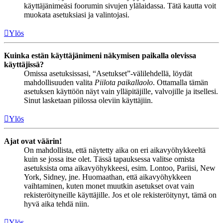
käyttäjänimeäsi foorumin sivujen ylälaidassa. Tätä kautta voit
muokata asetuksiasi ja valintojasi.
Ylös
Kuinka estän käyttäjänimeni näkymisen paikalla olevissa
käyttäjissä?
Omissa asetuksissasi, “Asetukset”-välilehdellä, löydät
mahdollisuuden valita
Piilota paikallaolo
. Ottamalla tämän
asetuksen käyttöön näyt vain ylläpitäjille, valvojille ja itsellesi.
Sinut lasketaan piilossa oleviin käyttäjiin.
Ylös
Ajat ovat väärin!
On mahdollista, että näytetty aika on eri aikavyöhykkeeltä
kuin se jossa itse olet. Tässä tapauksessa valitse omista
asetuksista oma aikavyöhykkeesi, esim. Lontoo, Pariisi, New
York, Sidney, jne. Huomaathan, että aikavyöhykkeen
vaihtaminen, kuten monet muutkin asetukset ovat vain
rekisteröityneille käyttäjille. Jos et ole rekisteröitynyt, tämä on
hyvä aika tehdä niin.
Ylös