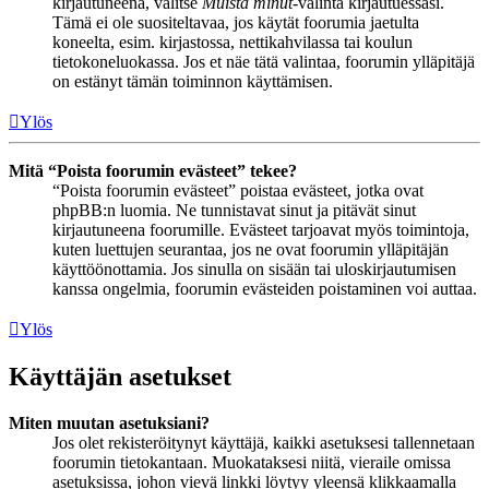
kirjautuneena, valitse
Muista minut
-valinta kirjautuessasi.
Tämä ei ole suositeltavaa, jos käytät foorumia jaetulta
koneelta, esim. kirjastossa, nettikahvilassa tai koulun
tietokoneluokassa. Jos et näe tätä valintaa, foorumin ylläpitäjä
on estänyt tämän toiminnon käyttämisen.
Ylös
Mitä “Poista foorumin evästeet” tekee?
“Poista foorumin evästeet” poistaa evästeet, jotka ovat
phpBB:n luomia. Ne tunnistavat sinut ja pitävät sinut
kirjautuneena foorumille. Evästeet tarjoavat myös toimintoja,
kuten luettujen seurantaa, jos ne ovat foorumin ylläpitäjän
käyttöönottamia. Jos sinulla on sisään tai uloskirjautumisen
kanssa ongelmia, foorumin evästeiden poistaminen voi auttaa.
Ylös
Käyttäjän asetukset
Miten muutan asetuksiani?
Jos olet rekisteröitynyt käyttäjä, kaikki asetuksesi tallennetaan
foorumin tietokantaan. Muokataksesi niitä, vieraile omissa
asetuksissa, johon vievä linkki löytyy yleensä klikkaamalla