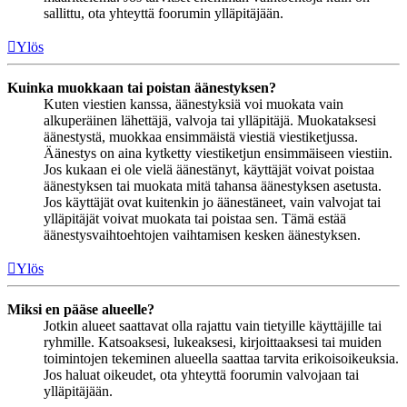
sallittu, ota yhteyttä foorumin ylläpitäjään.
Ylös
Kuinka muokkaan tai poistan äänestyksen?
Kuten viestien kanssa, äänestyksiä voi muokata vain
alkuperäinen lähettäjä, valvoja tai ylläpitäjä. Muokataksesi
äänestystä, muokkaa ensimmäistä viestiä viestiketjussa.
Äänestys on aina kytketty viestiketjun ensimmäiseen viestiin.
Jos kukaan ei ole vielä äänestänyt, käyttäjät voivat poistaa
äänestyksen tai muokata mitä tahansa äänestyksen asetusta.
Jos käyttäjät ovat kuitenkin jo äänestäneet, vain valvojat tai
ylläpitäjät voivat muokata tai poistaa sen. Tämä estää
äänestysvaihtoehtojen vaihtamisen kesken äänestyksen.
Ylös
Miksi en pääse alueelle?
Jotkin alueet saattavat olla rajattu vain tietyille käyttäjille tai
ryhmille. Katsoaksesi, lukeaksesi, kirjoittaaksesi tai muiden
toimintojen tekeminen alueella saattaa tarvita erikoisoikeuksia.
Jos haluat oikeudet, ota yhteyttä foorumin valvojaan tai
ylläpitäjään.