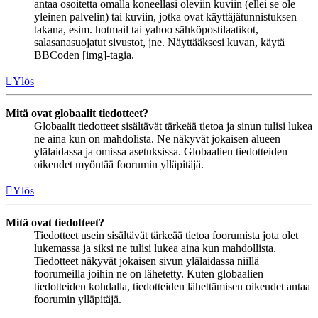
antaa osoitetta omalla koneellasi oleviin kuviin (ellei se ole
yleinen palvelin) tai kuviin, jotka ovat käyttäjätunnistuksen
takana, esim. hotmail tai yahoo sähköpostilaatikot,
salasanasuojatut sivustot, jne. Näyttääksesi kuvan, käytä
BBCoden [img]-tagia.
Ylös
Mitä ovat globaalit tiedotteet?
Globaalit tiedotteet sisältävät tärkeää tietoa ja sinun tulisi lukea
ne aina kun on mahdolista. Ne näkyvät jokaisen alueen
ylälaidassa ja omissa asetuksissa. Globaalien tiedotteiden
oikeudet myöntää foorumin ylläpitäjä.
Ylös
Mitä ovat tiedotteet?
Tiedotteet usein sisältävät tärkeää tietoa foorumista jota olet
lukemassa ja siksi ne tulisi lukea aina kun mahdollista.
Tiedotteet näkyvät jokaisen sivun ylälaidassa niillä
foorumeilla joihin ne on lähetetty. Kuten globaalien
tiedotteiden kohdalla, tiedotteiden lähettämisen oikeudet antaa
foorumin ylläpitäjä.