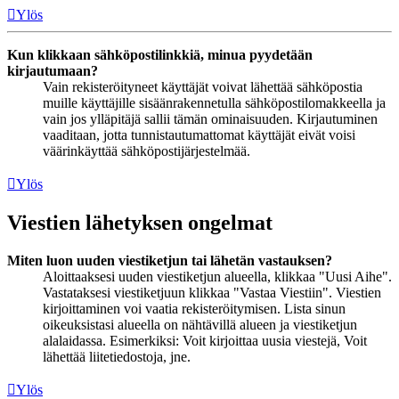
Ylös
Kun klikkaan sähköpostilinkkiä, minua pyydetään
kirjautumaan?
Vain rekisteröityneet käyttäjät voivat lähettää sähköpostia
muille käyttäjille sisäänrakennetulla sähköpostilomakkeella ja
vain jos ylläpitäjä sallii tämän ominaisuuden. Kirjautuminen
vaaditaan, jotta tunnistautumattomat käyttäjät eivät voisi
väärinkäyttää sähköpostijärjestelmää.
Ylös
Viestien lähetyksen ongelmat
Miten luon uuden viestiketjun tai lähetän vastauksen?
Aloittaaksesi uuden viestiketjun alueella, klikkaa "Uusi Aihe".
Vastataksesi viestiketjuun klikkaa "Vastaa Viestiin". Viestien
kirjoittaminen voi vaatia rekisteröitymisen. Lista sinun
oikeuksistasi alueella on nähtävillä alueen ja viestiketjun
alalaidassa. Esimerkiksi: Voit kirjoittaa uusia viestejä, Voit
lähettää liitetiedostoja, jne.
Ylös