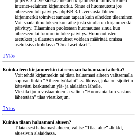
phpBB 3.0 -versiossa aiheiden kirjanmerkit toimivat kuten
internet-selaimen kirjanmerkit. Sinua ei huomautettu jos
aiheeseen tuli päivitys. phpBB 3.1 -versiosta lähtien
kirjanmerkit toimivat samaan tapaan kuin aiheiden tilaaminen.
Voit saada ilmoituksen kun aihe josta sinulla on kirjanmerkki
päivittyy. Tilaaminen puolestaan huomauttaa sinua kun
aiheeseen tai foorumiin tulee päivitys. Huomautusten
asetukset ja tilausten asetukset voidaan määrittää omissa
asetuksissa kohdassa “Omat asetukset”.
Ylös
Kuinka teen kirjanmerkin tai seuraan haluamaani aihetta?
Voit tehdä kirjanmekin tai tilata haluamasi aiheen valitsemalla
sopivan linkin “Aiheen työkalut” -valikossa, joka on sijoitettu
kätevästi keskustelun ylä- ja alalaidan lähelle.
Viestiketjuun vastaaminen ja valinta “Huomauta kun vastaus
lähetetään” tilaa viestiketjun.
Ylös
Kuinka tilaan haluamani alueen?
Tilataksesi haluamasi alueen, valitse “Tilaa alue” -linkki,
aluesivun alalaidassa.