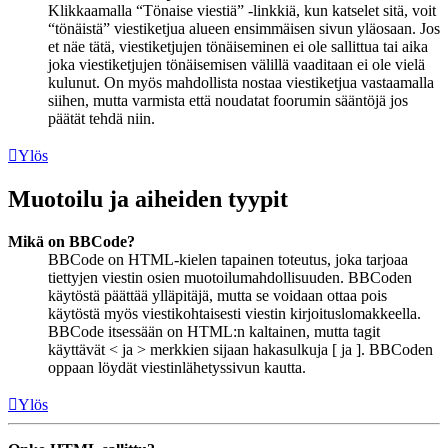
Klikkaamalla “Tönaise viestiä” -linkkiä, kun katselet sitä, voit
“tönäistä” viestiketjua alueen ensimmäisen sivun yläosaan. Jos
et näe tätä, viestiketjujen tönäiseminen ei ole sallittua tai aika
joka viestiketjujen tönäisemisen välillä vaaditaan ei ole vielä
kulunut. On myös mahdollista nostaa viestiketjua vastaamalla
siihen, mutta varmista että noudatat foorumin sääntöjä jos
päätät tehdä niin.
Ylös
Muotoilu ja aiheiden tyypit
Mikä on BBCode?
BBCode on HTML-kielen tapainen toteutus, joka tarjoaa
tiettyjen viestin osien muotoilumahdollisuuden. BBCoden
käytöstä päättää ylläpitäjä, mutta se voidaan ottaa pois
käytöstä myös viestikohtaisesti viestin kirjoituslomakkeella.
BBCode itsessään on HTML:n kaltainen, mutta tagit
käyttävät < ja > merkkien sijaan hakasulkuja [ ja ]. BBCoden
oppaan löydät viestinlähetyssivun kautta.
Ylös