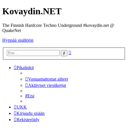
Kovaydin.NET
The Finnish Hardcore Techno Underground #kovaydin.net @
QuakeNet
Hyppää sisältöön
Tarkennettu
Etsi
haku
Pikalinkit
Vastaamattomat aiheet
Aktiiviset viestiketjut
Etsi
UKK
Kirjaudu sisään
Rekisteröidy