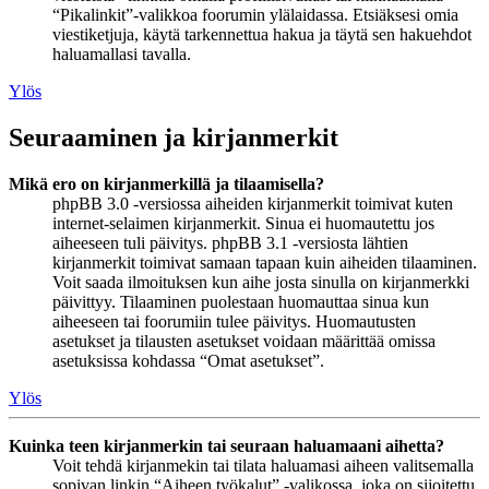
“Pikalinkit”-valikkoa foorumin ylälaidassa. Etsiäksesi omia
viestiketjuja, käytä tarkennettua hakua ja täytä sen hakuehdot
haluamallasi tavalla.
Ylös
Seuraaminen ja kirjanmerkit
Mikä ero on kirjanmerkillä ja tilaamisella?
phpBB 3.0 -versiossa aiheiden kirjanmerkit toimivat kuten
internet-selaimen kirjanmerkit. Sinua ei huomautettu jos
aiheeseen tuli päivitys. phpBB 3.1 -versiosta lähtien
kirjanmerkit toimivat samaan tapaan kuin aiheiden tilaaminen.
Voit saada ilmoituksen kun aihe josta sinulla on kirjanmerkki
päivittyy. Tilaaminen puolestaan huomauttaa sinua kun
aiheeseen tai foorumiin tulee päivitys. Huomautusten
asetukset ja tilausten asetukset voidaan määrittää omissa
asetuksissa kohdassa “Omat asetukset”.
Ylös
Kuinka teen kirjanmerkin tai seuraan haluamaani aihetta?
Voit tehdä kirjanmekin tai tilata haluamasi aiheen valitsemalla
sopivan linkin “Aiheen työkalut” -valikossa, joka on sijoitettu