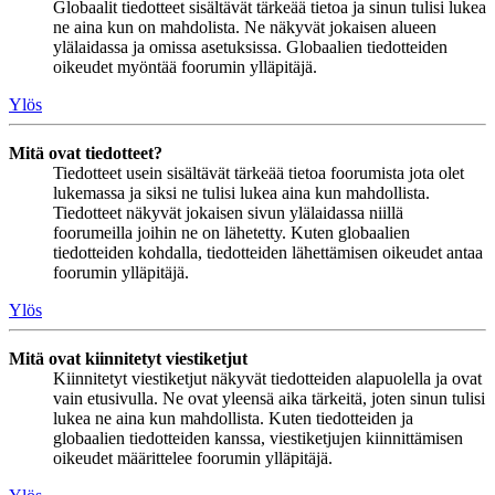
Globaalit tiedotteet sisältävät tärkeää tietoa ja sinun tulisi lukea
ne aina kun on mahdolista. Ne näkyvät jokaisen alueen
ylälaidassa ja omissa asetuksissa. Globaalien tiedotteiden
oikeudet myöntää foorumin ylläpitäjä.
Ylös
Mitä ovat tiedotteet?
Tiedotteet usein sisältävät tärkeää tietoa foorumista jota olet
lukemassa ja siksi ne tulisi lukea aina kun mahdollista.
Tiedotteet näkyvät jokaisen sivun ylälaidassa niillä
foorumeilla joihin ne on lähetetty. Kuten globaalien
tiedotteiden kohdalla, tiedotteiden lähettämisen oikeudet antaa
foorumin ylläpitäjä.
Ylös
Mitä ovat kiinnitetyt viestiketjut
Kiinnitetyt viestiketjut näkyvät tiedotteiden alapuolella ja ovat
vain etusivulla. Ne ovat yleensä aika tärkeitä, joten sinun tulisi
lukea ne aina kun mahdollista. Kuten tiedotteiden ja
globaalien tiedotteiden kanssa, viestiketjujen kiinnittämisen
oikeudet määrittelee foorumin ylläpitäjä.