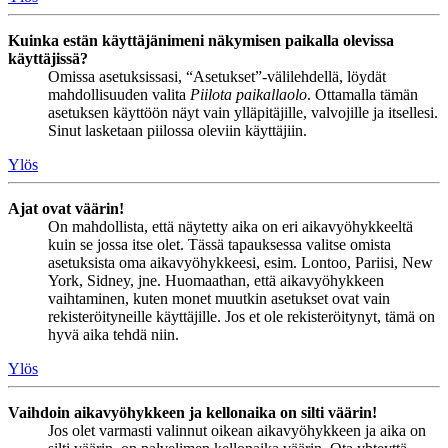
Kuinka estän käyttäjänimeni näkymisen paikalla olevissa
käyttäjissä?
Omissa asetuksissasi, “Asetukset”-välilehdellä, löydät
mahdollisuuden valita
Piilota paikallaolo
. Ottamalla tämän
asetuksen käyttöön näyt vain ylläpitäjille, valvojille ja itsellesi.
Sinut lasketaan piilossa oleviin käyttäjiin.
Ylös
Ajat ovat väärin!
On mahdollista, että näytetty aika on eri aikavyöhykkeeltä
kuin se jossa itse olet. Tässä tapauksessa valitse omista
asetuksista oma aikavyöhykkeesi, esim. Lontoo, Pariisi, New
York, Sidney, jne. Huomaathan, että aikavyöhykkeen
vaihtaminen, kuten monet muutkin asetukset ovat vain
rekisteröityneille käyttäjille. Jos et ole rekisteröitynyt, tämä on
hyvä aika tehdä niin.
Ylös
Vaihdoin aikavyöhykkeen ja kellonaika on silti väärin!
Jos olet varmasti valinnut oikean aikavyöhykkeen ja aika on