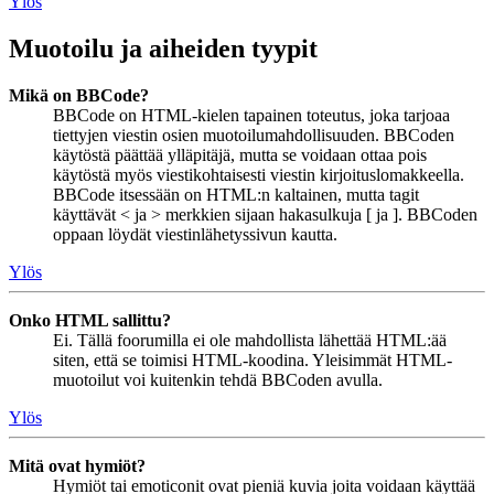
Ylös
Muotoilu ja aiheiden tyypit
Mikä on BBCode?
BBCode on HTML-kielen tapainen toteutus, joka tarjoaa
tiettyjen viestin osien muotoilumahdollisuuden. BBCoden
käytöstä päättää ylläpitäjä, mutta se voidaan ottaa pois
käytöstä myös viestikohtaisesti viestin kirjoituslomakkeella.
BBCode itsessään on HTML:n kaltainen, mutta tagit
käyttävät < ja > merkkien sijaan hakasulkuja [ ja ]. BBCoden
oppaan löydät viestinlähetyssivun kautta.
Ylös
Onko HTML sallittu?
Ei. Tällä foorumilla ei ole mahdollista lähettää HTML:ää
siten, että se toimisi HTML-koodina. Yleisimmät HTML-
muotoilut voi kuitenkin tehdä BBCoden avulla.
Ylös
Mitä ovat hymiöt?
Hymiöt tai emoticonit ovat pieniä kuvia joita voidaan käyttää