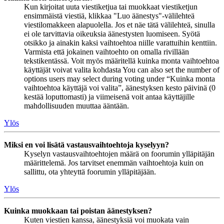
Kun kirjoitat uuta viestiketjua tai muokkaat viestiketjun
ensimmäistä viestiä, klikkaa "Luo äänestys"-välilehteä
viestilomakkeen alapuolella. Jos et näe tätä välilehteä, sinulla
ei ole tarvittavia oikeuksia äänestysten luomiseen. Syötä
otsikko ja ainakin kaksi vaihtoehtoa niille varattuihin kenttiin.
Varmista että jokainen vaihtoehto on omalla rivillään
tekstikentässä. Voit myös määritellä kuinka monta vaihtoehtoa
käyttäjät voivat valita kohdasta You can also set the number of
options users may select during voting under “Kuinka monta
vaihtoehtoa käyttäjä voi valita”, äänestyksen kesto päivinä (0
kestää loputtomasti) ja viimeisenä voit antaa käyttäjille
mahdollisuuden muuttaa ääntään.
Ylös
Miksi en voi lisätä vastausvaihtoehtoja kyselyyn?
Kyselyn vastausvaihtoehtojen määrä on foorumin ylläpitäjän
määrittelemä. Jos tarvitset enemmän vaihtoehtoja kuin on
sallittu, ota yhteyttä foorumin ylläpitäjään.
Ylös
Kuinka muokkaan tai poistan äänestyksen?
Kuten viestien kanssa, äänestyksiä voi muokata vain