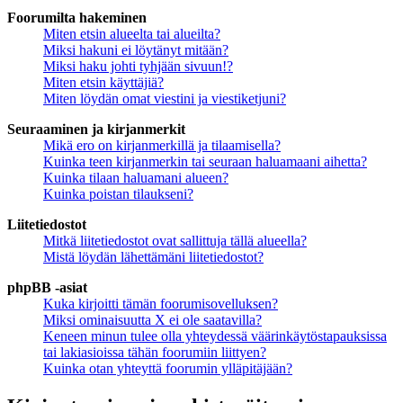
Foorumilta hakeminen
Miten etsin alueelta tai alueilta?
Miksi hakuni ei löytänyt mitään?
Miksi haku johti tyhjään sivuun!?
Miten etsin käyttäjiä?
Miten löydän omat viestini ja viestiketjuni?
Seuraaminen ja kirjanmerkit
Mikä ero on kirjanmerkillä ja tilaamisella?
Kuinka teen kirjanmerkin tai seuraan haluamaani aihetta?
Kuinka tilaan haluamani alueen?
Kuinka poistan tilaukseni?
Liitetiedostot
Mitkä liitetiedostot ovat sallittuja tällä alueella?
Mistä löydän lähettämäni liitetiedostot?
phpBB -asiat
Kuka kirjoitti tämän foorumisovelluksen?
Miksi ominaisuutta X ei ole saatavilla?
Keneen minun tulee olla yhteydessä väärinkäytöstapauksissa
tai lakiasioissa tähän foorumiin liittyen?
Kuinka otan yhteyttä foorumin ylläpitäjään?