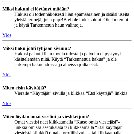
Miksi hakuni ei löytänyt mitään?
Hakusi oli todennäköisesti liian epämääräinen ja sisälsi useita
yleisiä termejä, joita phpBB ei ole indeksoinut. Ole tarkempi
ja käytä Tarkennetun haun valintoja.
Ylös
Miksi haku johti tyhjään sivuun!?
Hakusi palautti liian monta tulosta ja palvelin ei pystynyt
käsittelemään niitä. Käytä “Tarkennettua hakua” ja ole
tarkempi hakuehdoissa ja alueissa joilta etsit.
Ylös
Miten etsin käyttäjiä?
Vieraile “Käyttäjät”-sivulla ja klikkaa “Etsi käyttäjä”-linkkiä.
Ylös
Miten löydän omat viestini ja viestiketjuni?
Omat viestisi näet klikkaamalla “Katso omia viestejäsi”-
linkkiä omissa asetuksissa tai klikkaamalla “Etsi käyttäjän
viesteistä”-linkkiä omalla profiilisivullasi tai klikkaamalla