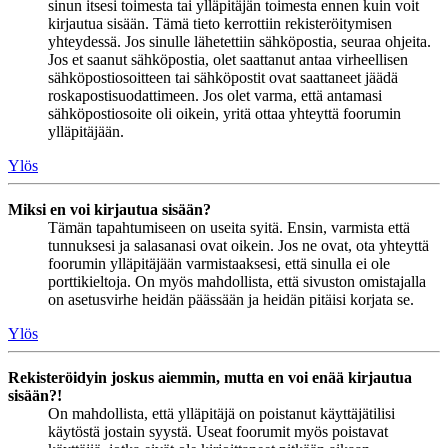
sinun itsesi toimesta tai ylläpitäjän toimesta ennen kuin voit
kirjautua sisään. Tämä tieto kerrottiin rekisteröitymisen
yhteydessä. Jos sinulle lähetettiin sähköpostia, seuraa ohjeita.
Jos et saanut sähköpostia, olet saattanut antaa virheellisen
sähköpostiosoitteen tai sähköpostit ovat saattaneet jäädä
roskapostisuodattimeen. Jos olet varma, että antamasi
sähköpostiosoite oli oikein, yritä ottaa yhteyttä foorumin
ylläpitäjään.
Ylös
Miksi en voi kirjautua sisään?
Tämän tapahtumiseen on useita syitä. Ensin, varmista että
tunnuksesi ja salasanasi ovat oikein. Jos ne ovat, ota yhteyttä
foorumin ylläpitäjään varmistaaksesi, että sinulla ei ole
porttikieltoja. On myös mahdollista, että sivuston omistajalla
on asetusvirhe heidän päässään ja heidän pitäisi korjata se.
Ylös
Rekisteröidyin joskus aiemmin, mutta en voi enää kirjautua
sisään?!
On mahdollista, että ylläpitäjä on poistanut käyttäjätilisi
käytöstä jostain syystä. Useat foorumit myös poistavat