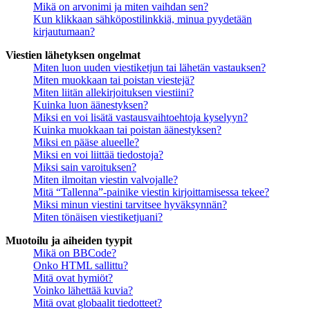
Mikä on arvonimi ja miten vaihdan sen?
Kun klikkaan sähköpostilinkkiä, minua pyydetään
kirjautumaan?
Viestien lähetyksen ongelmat
Miten luon uuden viestiketjun tai lähetän vastauksen?
Miten muokkaan tai poistan viestejä?
Miten liitän allekirjoituksen viestiini?
Kuinka luon äänestyksen?
Miksi en voi lisätä vastausvaihtoehtoja kyselyyn?
Kuinka muokkaan tai poistan äänestyksen?
Miksi en pääse alueelle?
Miksi en voi liittää tiedostoja?
Miksi sain varoituksen?
Miten ilmoitan viestin valvojalle?
Mitä “Tallenna”-painike viestin kirjoittamisessa tekee?
Miksi minun viestini tarvitsee hyväksynnän?
Miten tönäisen viestiketjuani?
Muotoilu ja aiheiden tyypit
Mikä on BBCode?
Onko HTML sallittu?
Mitä ovat hymiöt?
Voinko lähettää kuvia?
Mitä ovat globaalit tiedotteet?