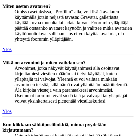
Miten asetan avataren?
Omissa asetuksissa, “Profiilin” alla, voit lisätä avataren
käyttämällä jotain neljästä tavasta: Gravatar, galleriasta,
käyttää kuvaa muualta tai ladata kuvan. Foorumin ylläpitäjä
päättää otetaanko avataret käyttöön ja valitsee mitkä avatarien
käyttöönottotavat sallitaan. Jos et voi käyttää avataria, ota
yhteyttä foorumin ylläpitäjään.
Ylös
Mikä on arvonimi ja miten vaihdan sen?
Arvonimet, jotka näkyvät käyttäjänimesi alla osoittavat
kirjoittamiesi viestien määrän tai tietyt käyttäjät, kuten
ylläpitäjät tai valvojat. Yleensä et voi vaihtaa minkään
arvonimen tekstiä, sillä nämä ovat ylläpitäjän määrittelemiä.
Älä kirjoita viestejä vain parantaaksesi arvonimeäsi.
Useimmat foorumit eivät siedä tätä ja valvojat tai ylläpitäjät
voivat yksinkertaisesti pienentää viestilaskuriasi.
Ylös
Kun klikkaan sähköpostilinkkiä, minua pyydetään
kirjautumaan?
Vain rekisteröityneet käyttäjät voivat lähettää sähköpostia