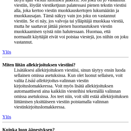
viestiin, löydät viestiketjuun palatessasi pienen tekstin viestisi
alla, joka kertoo viestin muokkauskertojen lukumäärän ja
muokkausajan. Tämä näkyy vain jos joku on vastannut
viestiin. Se ei näy, jos valvoja tai ylläpitäjä muokkaa viestiä,
mutta he saattavat jättää pienen huomautuksen viestin
muokkaamisen syistä niin halutessaan. Huomaa, että
normaalit käyttäjät eivät voi poistaa viestejä, jos niihin on joku
vastannut.
Ylös
Miten liitän allekirjoituksen viestiini?
Lisätäksesi allekirjoituksen viestiisi, sinun täytyy ensin luoda
sellainen omissa asetuksissa. Kun olet luonut sellaisen, voit
valita
Lisää allekirjoitus
-valinnan viestin
kirjoituslomakkeessa. Voit myös lisätä allekirjoituksen
automaattisesti aina kaikkiin viesteihisi tekemällä valinnan
omissa asetuksissa. Jos teet niin, voit silti estää allekirjoituksen
liittämisen yksittäiseen viestiin poistamalla valinnan
viestinkirjoituslomakkeessa.
Ylös
Kuinka luon äänestyksen?