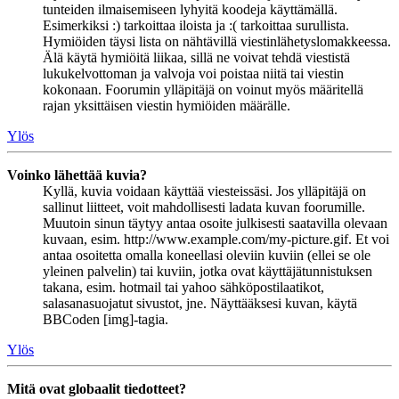
tunteiden ilmaisemiseen lyhyitä koodeja käyttämällä.
Esimerkiksi :) tarkoittaa iloista ja :( tarkoittaa surullista.
Hymiöiden täysi lista on nähtävillä viestinlähetyslomakkeessa.
Älä käytä hymiöitä liikaa, sillä ne voivat tehdä viestistä
lukukelvottoman ja valvoja voi poistaa niitä tai viestin
kokonaan. Foorumin ylläpitäjä on voinut myös määritellä
rajan yksittäisen viestin hymiöiden määrälle.
Ylös
Voinko lähettää kuvia?
Kyllä, kuvia voidaan käyttää viesteissäsi. Jos ylläpitäjä on
sallinut liitteet, voit mahdollisesti ladata kuvan foorumille.
Muutoin sinun täytyy antaa osoite julkisesti saatavilla olevaan
kuvaan, esim. http://www.example.com/my-picture.gif. Et voi
antaa osoitetta omalla koneellasi oleviin kuviin (ellei se ole
yleinen palvelin) tai kuviin, jotka ovat käyttäjätunnistuksen
takana, esim. hotmail tai yahoo sähköpostilaatikot,
salasanasuojatut sivustot, jne. Näyttääksesi kuvan, käytä
BBCoden [img]-tagia.
Ylös
Mitä ovat globaalit tiedotteet?