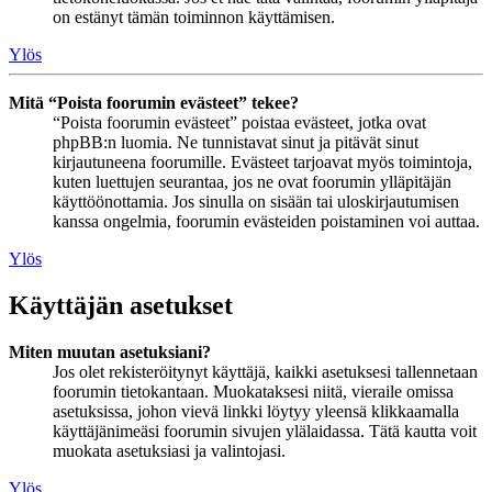
on estänyt tämän toiminnon käyttämisen.
Ylös
Mitä “Poista foorumin evästeet” tekee?
“Poista foorumin evästeet” poistaa evästeet, jotka ovat
phpBB:n luomia. Ne tunnistavat sinut ja pitävät sinut
kirjautuneena foorumille. Evästeet tarjoavat myös toimintoja,
kuten luettujen seurantaa, jos ne ovat foorumin ylläpitäjän
käyttöönottamia. Jos sinulla on sisään tai uloskirjautumisen
kanssa ongelmia, foorumin evästeiden poistaminen voi auttaa.
Ylös
Käyttäjän asetukset
Miten muutan asetuksiani?
Jos olet rekisteröitynyt käyttäjä, kaikki asetuksesi tallennetaan
foorumin tietokantaan. Muokataksesi niitä, vieraile omissa
asetuksissa, johon vievä linkki löytyy yleensä klikkaamalla
käyttäjänimeäsi foorumin sivujen ylälaidassa. Tätä kautta voit
muokata asetuksiasi ja valintojasi.
Ylös