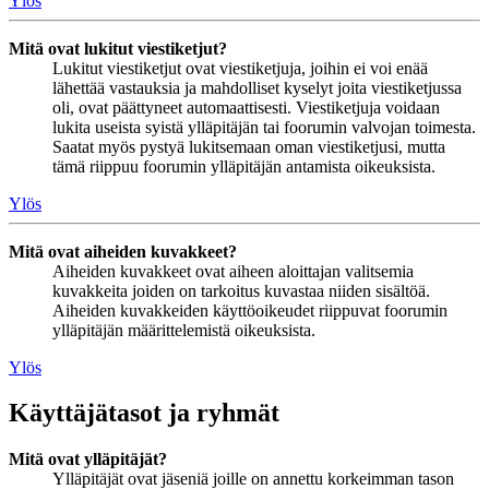
Ylös
Mitä ovat lukitut viestiketjut?
Lukitut viestiketjut ovat viestiketjuja, joihin ei voi enää
lähettää vastauksia ja mahdolliset kyselyt joita viestiketjussa
oli, ovat päättyneet automaattisesti. Viestiketjuja voidaan
lukita useista syistä ylläpitäjän tai foorumin valvojan toimesta.
Saatat myös pystyä lukitsemaan oman viestiketjusi, mutta
tämä riippuu foorumin ylläpitäjän antamista oikeuksista.
Ylös
Mitä ovat aiheiden kuvakkeet?
Aiheiden kuvakkeet ovat aiheen aloittajan valitsemia
kuvakkeita joiden on tarkoitus kuvastaa niiden sisältöä.
Aiheiden kuvakkeiden käyttöoikeudet riippuvat foorumin
ylläpitäjän määrittelemistä oikeuksista.
Ylös
Käyttäjätasot ja ryhmät
Mitä ovat ylläpitäjät?
Ylläpitäjät ovat jäseniä joille on annettu korkeimman tason