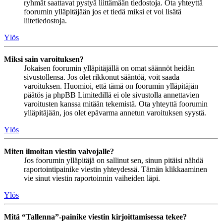
ryhmät saattavat pystyä liittämään tiedostoja. Ota yhteyttä
foorumin ylläpitäjään jos et tiedä miksi et voi lisätä
liitetiedostoja.
Ylös
Miksi sain varoituksen?
Jokaisen foorumin ylläpitäjällä on omat säännöt heidän
sivustollensa. Jos olet rikkonut sääntöä, voit saada
varoituksen. Huomioi, että tämä on foorumin ylläpitäjän
päätös ja phpBB Limitedillä ei ole sivustolla annettavien
varoitusten kanssa mitään tekemistä. Ota yhteyttä foorumin
ylläpitäjään, jos olet epävarma annetun varoituksen syystä.
Ylös
Miten ilmoitan viestin valvojalle?
Jos foorumin ylläpitäjä on sallinut sen, sinun pitäisi nähdä
raportointipainike viestin yhteydessä. Tämän klikkaaminen
vie sinut viestin raportoinnin vaiheiden läpi.
Ylös
Mitä “Tallenna”-painike viestin kirjoittamisessa tekee?