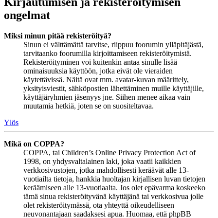
Kirjautumisen ja rekisteröitymisen
ongelmat
Miksi minun pitää rekisteröityä?
Sinun ei välttämättä tarvitse, riippuu foorumin ylläpitäjästä,
tarvitaanko foorumilla kirjoittamiseen rekisteröitymistä.
Rekisteröityminen voi kuitenkin antaa sinulle lisää
ominaisuuksia käyttöön, jotka eivät ole vieraiden
käytettävissä. Näitä ovat mm. avatar-kuvan määrittely,
yksityisviestit, sähköpostien lähettäminen muille käyttäjille,
käyttäjäryhmien jäsenyys jne. Siihen menee aikaa vain
muutamia hetkiä, joten se on suositeltavaa.
Ylös
Mikä on COPPA?
COPPA, tai Children’s Online Privacy Protection Act of
1998, on yhdysvaltalainen laki, joka vaatii kaikkien
verkkosivustojen, jotka mahdollisesti keräävät alle 13-
vuotiailta tietoja, hankkia huoltajan kirjallisen luvan tietojen
keräämiseen alle 13-vuotiaalta. Jos olet epävarma koskeeko
tämä sinua rekisteröityvänä käyttäjänä tai verkkosivua jolle
olet rekisteröitymässä, ota yhteyttä oikeudelliseen
neuvonantajaan saadaksesi apua. Huomaa, että phpBB