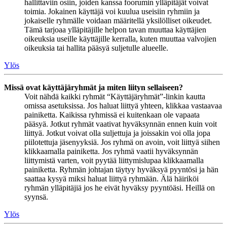
hallittaviin osiin, joiden kanssa foorumin ylläpitäjät voivat
toimia. Jokainen käyttäjä voi kuulua useisiin ryhmiin ja
jokaiselle ryhmälle voidaan määritellä yksilölliset oikeudet.
Tämä tarjoaa ylläpitäjille helpon tavan muuttaa käyttäjien
oikeuksia useille käyttäjille kerralla, kuten muuttaa valvojien
oikeuksia tai hallita pääsyä suljetulle alueelle.
Ylös
Missä ovat käyttäjäryhmät ja miten liityn sellaiseen?
Voit nähdä kaikki ryhmät “Käyttäjäryhmät”-linkin kautta
omissa asetuksissa. Jos haluat liittyä yhteen, klikkaa vastaavaa
painiketta. Kaikissa ryhmissä ei kuitenkaan ole vapaata
pääsyä. Jotkut ryhmät vaativat hyväksynnän ennen kuin voit
liittyä. Jotkut voivat olla suljettuja ja joissakin voi olla jopa
piilotettuja jäsenyyksiä. Jos ryhmä on avoin, voit liittyä siihen
klikkaamalla painiketta. Jos ryhmä vaatii hyväksynnän
liittymistä varten, voit pyytää liittymislupaa klikkaamalla
painiketta. Ryhmän johtajan täytyy hyväksyä pyyntösi ja hän
saattaa kysyä miksi haluat liittyä ryhmään. Älä häiriköi
ryhmän ylläpitäjiä jos he eivät hyväksy pyyntöäsi. Heillä on
syynsä.
Ylös