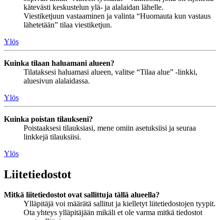
kätevästi keskustelun ylä- ja alalaidan lähelle.
Viestiketjuun vastaaminen ja valinta “Huomauta kun vastaus
lähetetään” tilaa viestiketjun.
Ylös
Kuinka tilaan haluamani alueen?
Tilataksesi haluamasi alueen, valitse “Tilaa alue” -linkki,
aluesivun alalaidassa.
Ylös
Kuinka poistan tilaukseni?
Poistaaksesi tilauksiasi, mene omiin asetuksiisi ja seuraa
linkkejä tilauksiisi.
Ylös
Liitetiedostot
Mitkä liitetiedostot ovat sallittuja tällä alueella?
Ylläpitäjä voi määrätä sallitut ja kielletyt liitetiedostojen tyypit.
Ota yhteys ylläpitäjään mikäli et ole varma mitkä tiedostot