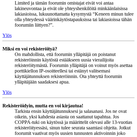
Limited ja tämän foorumin omistajat eivät voi antaa
lakineuvontaa ja eivät ole yhteyshenkilöitä minkäänlaisissa
lakiasioissa, lukuunottamatta kysymystä “Keneen minun tulee
olla yhteydessä väärinkäytöstapauksissa tai lakiasioissa tähän
foorumiin liittyen?”.
Ylös
Miksi en voi rekisteröityä?
On mahdollista, että foorumin ylläpitäjä on poistanut
rekisteröinnin käytöstä estääkseen uusia vierailijoita
rekisteröitymästä. Foorumin ylläpitäjä on voinut myös asettaa
porttikiellon IP-osoitteellesi tai estänyt valitsemasi
käyttäjätunnuksen rekisteröinnin. Ota yhteyttä foorumin
ylläpitäjään saadaksesi apua.
Ylös
Rekisteröidyin, mutta en voi kirjautua!
Tarkista ensin käyttäjätunnuksesi ja salasanasi. Jos ne ovat
oikein, yksi kahdesta asiasta on saattanut tapahtua. Jos
COPPA-tuki on käytössä ja määrittelit olevasi alle 13-vuotias
rekisteröityessäsi, sinun tulee seurata saamiasi ohjeita. Jotkut
foorumit vaativat myös uusien tunnusten aktivoinnin joko