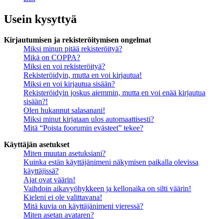
Usein kysyttyä
Kirjautumisen ja rekisteröitymisen ongelmat
Miksi minun pitää rekisteröityä?
Mikä on COPPA?
Miksi en voi rekisteröityä?
Rekisteröidyin, mutta en voi kirjautua!
Miksi en voi kirjautua sisään?
Rekisteröidyin joskus aiemmin, mutta en voi enää kirjautua
sisään?!
Olen hukannut salasanani!
Miksi minut kirjataan ulos automaattisesti?
Mitä “Poista foorumin evästeet” tekee?
Käyttäjän asetukset
Miten muutan asetuksiani?
Kuinka estän käyttäjänimeni näkymisen paikalla olevissa
käyttäjissä?
Ajat ovat väärin!
Vaihdoin aikavyöhykkeen ja kellonaika on silti väärin!
Kieleni ei ole valittavana!
Mitä kuvia on käyttäjänimeni vieressä?
Miten asetan avataren?