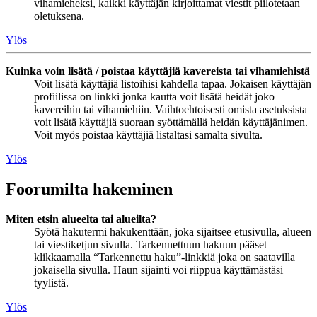
vihamieheksi, kaikki käyttäjän kirjoittamat viestit piilotetaan
oletuksena.
Ylös
Kuinka voin lisätä / poistaa käyttäjiä kavereista tai vihamiehistä
Voit lisätä käyttäjiä listoihisi kahdella tapaa. Jokaisen käyttäjän
profiilissa on linkki jonka kautta voit lisätä heidät joko
kavereihin tai vihamiehiin. Vaihtoehtoisesti omista asetuksista
voit lisätä käyttäjiä suoraan syöttämällä heidän käyttäjänimen.
Voit myös poistaa käyttäjiä listaltasi samalta sivulta.
Ylös
Foorumilta hakeminen
Miten etsin alueelta tai alueilta?
Syötä hakutermi hakukenttään, joka sijaitsee etusivulla, alueen
tai viestiketjun sivulla. Tarkennettuun hakuun pääset
klikkaamalla “Tarkennettu haku”-linkkiä joka on saatavilla
jokaisella sivulla. Haun sijainti voi riippua käyttämästäsi
tyylistä.
Ylös