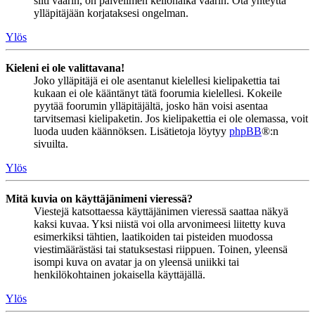
silti väärin, on palvelimen kellonaika väärin. Ota yhteyttä
ylläpitäjään korjataksesi ongelman.
Ylös
Kieleni ei ole valittavana!
Joko ylläpitäjä ei ole asentanut kielellesi kielipakettia tai
kukaan ei ole kääntänyt tätä foorumia kielellesi. Kokeile
pyytää foorumin ylläpitäjältä, josko hän voisi asentaa
tarvitsemasi kielipaketin. Jos kielipakettia ei ole olemassa, voit
luoda uuden käännöksen. Lisätietoja löytyy
phpBB
®:n
sivuilta.
Ylös
Mitä kuvia on käyttäjänimeni vieressä?
Viestejä katsottaessa käyttäjänimen vieressä saattaa näkyä
kaksi kuvaa. Yksi niistä voi olla arvonimeesi liitetty kuva
esimerkiksi tähtien, laatikoiden tai pisteiden muodossa
viestimäärästäsi tai statuksestasi riippuen. Toinen, yleensä
isompi kuva on avatar ja on yleensä uniikki tai
henkilökohtainen jokaisella käyttäjällä.
Ylös