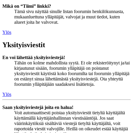
Mikä on “Tiimi” linkki?
Tämä sivu näyttää sinulle listan foorumin henkilökunnasta,
mukaanluettuna ylläpitäjät, valvojat ja muut tiedot, kuten
alueet joita he valvovat.
Ylös
Yksityisviestit
En voi lähettää yksityisviestejä!
Tähän on kolme mahdollista syytä. Et ole rekisteröitynyt ja/tai
kirjautunut sisään, foorumin ylläpitäjä on poistanut
yksityisviestit käytöstä koko foorumilta tai foorumin ylläpitäjä
on estänyt sinua lähettämästä yksityisviestejä. Ota yhteyttä
foorumin ylläpitäjään saadaksesi lisätietoja.
Ylös
Saan yksityisviestejä joita en halua!
Voit automaattisesti poistaa yksityisviestit tietyltä käyttäjältä
käyttämällä käyttäjänhallinnan viestisääntöjä. Jos saat
väärinkäytöksiä sisältäviä viestejä tietyltä käyttäjältä, voit
raportoida viestit valvojille. Heillä on oikeudet estää käyttäjiä