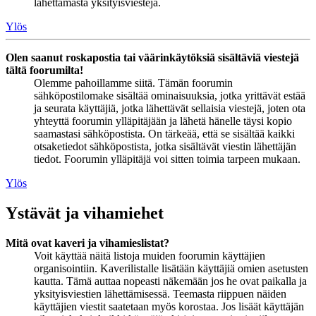
lähettämästä yksityisviestejä.
Ylös
Olen saanut roskapostia tai väärinkäytöksiä sisältäviä viestejä
tältä foorumilta!
Olemme pahoillamme siitä. Tämän foorumin
sähköpostilomake sisältää ominaisuuksia, jotka yrittävät estää
ja seurata käyttäjiä, jotka lähettävät sellaisia viestejä, joten ota
yhteyttä foorumin ylläpitäjään ja lähetä hänelle täysi kopio
saamastasi sähköpostista. On tärkeää, että se sisältää kaikki
otsaketiedot sähköpostista, jotka sisältävät viestin lähettäjän
tiedot. Foorumin ylläpitäjä voi sitten toimia tarpeen mukaan.
Ylös
Ystävät ja vihamiehet
Mitä ovat kaveri ja vihamieslistat?
Voit käyttää näitä listoja muiden foorumin käyttäjien
organisointiin. Kaverilistalle lisätään käyttäjiä omien asetusten
kautta. Tämä auttaa nopeasti näkemään jos he ovat paikalla ja
yksityisviestien lähettämisessä. Teemasta riippuen näiden
käyttäjien viestit saatetaan myös korostaa. Jos lisäät käyttäjän