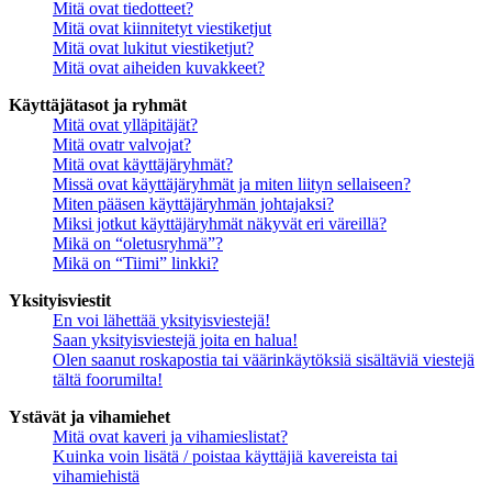
Mitä ovat tiedotteet?
Mitä ovat kiinnitetyt viestiketjut
Mitä ovat lukitut viestiketjut?
Mitä ovat aiheiden kuvakkeet?
Käyttäjätasot ja ryhmät
Mitä ovat ylläpitäjät?
Mitä ovatr valvojat?
Mitä ovat käyttäjäryhmät?
Missä ovat käyttäjäryhmät ja miten liityn sellaiseen?
Miten pääsen käyttäjäryhmän johtajaksi?
Miksi jotkut käyttäjäryhmät näkyvät eri väreillä?
Mikä on “oletusryhmä”?
Mikä on “Tiimi” linkki?
Yksityisviestit
En voi lähettää yksityisviestejä!
Saan yksityisviestejä joita en halua!
Olen saanut roskapostia tai väärinkäytöksiä sisältäviä viestejä
tältä foorumilta!
Ystävät ja vihamiehet
Mitä ovat kaveri ja vihamieslistat?
Kuinka voin lisätä / poistaa käyttäjiä kavereista tai
vihamiehistä