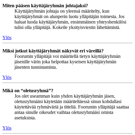
Miten pääsen käyttäjäryhmän johtajaksi?
Käyttäjäryhmän johtaja on yleensä määritelty, kun
käyttäjäryhmät on alunperin luotu ylläpitäjän toimesta. Jos
haluat luoda käyttäjäryhmän, ensimmäinen yhteyshenkilösi
tulisi olla ylläpitäjä. Kokeile yksityisviestin lähettämistä.
Ylös
Miksi jotkut käyttäjäryhmät näkyvät eri väreillä?
Foorumin ylläpitäjä voi määritellä tietyn käyttäjäryhmän
jäsenille värin joka helpottaa kyseisen käyttäjäryhmän
jäsenten tunnistamista.
Ylös
Mikä on “oletusryhmä”?
Jos olet useamman kuin yhden käyttäjäryhmän jäsen,
oletusryhmääsi käytetään määriteltäessä sinun kohdallasi
käytettävää ryhmäväriä ja titteliä. Foorumin ylläpitäjä saattaa
antaa sinulle oikeudet vaihtaa oletusryhmääsi omista
asetuksista.
Ylös