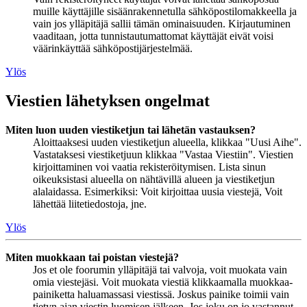
muille käyttäjille sisäänrakennetulla sähköpostilomakkeella ja
vain jos ylläpitäjä sallii tämän ominaisuuden. Kirjautuminen
vaaditaan, jotta tunnistautumattomat käyttäjät eivät voisi
väärinkäyttää sähköpostijärjestelmää.
Ylös
Viestien lähetyksen ongelmat
Miten luon uuden viestiketjun tai lähetän vastauksen?
Aloittaaksesi uuden viestiketjun alueella, klikkaa "Uusi Aihe".
Vastataksesi viestiketjuun klikkaa "Vastaa Viestiin". Viestien
kirjoittaminen voi vaatia rekisteröitymisen. Lista sinun
oikeuksistasi alueella on nähtävillä alueen ja viestiketjun
alalaidassa. Esimerkiksi: Voit kirjoittaa uusia viestejä, Voit
lähettää liitetiedostoja, jne.
Ylös
Miten muokkaan tai poistan viestejä?
Jos et ole foorumin ylläpitäjä tai valvoja, voit muokata vain
omia viestejäsi. Voit muokata viestiä klikkaamalla muokkaa-
painiketta haluamassasi viestissä. Joskus painike toimii vain
tietyn ajan viestin luomisen jälkeen. Jos joku on jo vastannut