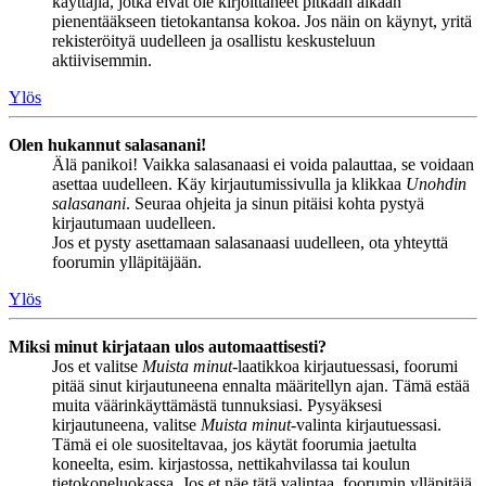
käyttäjiä, jotka eivät ole kirjoittaneet pitkään aikaan
pienentääkseen tietokantansa kokoa. Jos näin on käynyt, yritä
rekisteröityä uudelleen ja osallistu keskusteluun
aktiivisemmin.
Ylös
Olen hukannut salasanani!
Älä panikoi! Vaikka salasanaasi ei voida palauttaa, se voidaan
asettaa uudelleen. Käy kirjautumissivulla ja klikkaa
Unohdin
salasanani
. Seuraa ohjeita ja sinun pitäisi kohta pystyä
kirjautumaan uudelleen.
Jos et pysty asettamaan salasanaasi uudelleen, ota yhteyttä
foorumin ylläpitäjään.
Ylös
Miksi minut kirjataan ulos automaattisesti?
Jos et valitse
Muista minut
-laatikkoa kirjautuessasi, foorumi
pitää sinut kirjautuneena ennalta määritellyn ajan. Tämä estää
muita väärinkäyttämästä tunnuksiasi. Pysyäksesi
kirjautuneena, valitse
Muista minut
-valinta kirjautuessasi.
Tämä ei ole suositeltavaa, jos käytät foorumia jaetulta
koneelta, esim. kirjastossa, nettikahvilassa tai koulun
tietokoneluokassa. Jos et näe tätä valintaa, foorumin ylläpitäjä