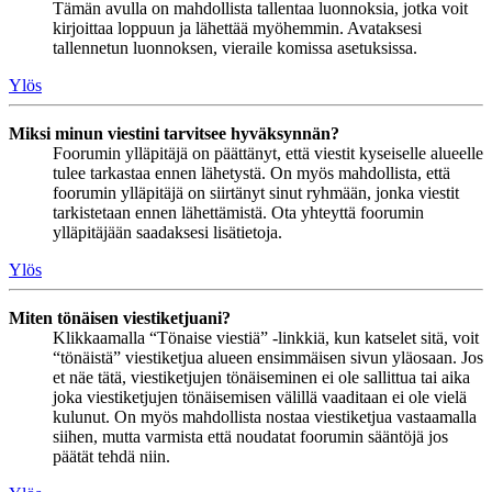
Tämän avulla on mahdollista tallentaa luonnoksia, jotka voit
kirjoittaa loppuun ja lähettää myöhemmin. Avataksesi
tallennetun luonnoksen, vieraile komissa asetuksissa.
Ylös
Miksi minun viestini tarvitsee hyväksynnän?
Foorumin ylläpitäjä on päättänyt, että viestit kyseiselle alueelle
tulee tarkastaa ennen lähetystä. On myös mahdollista, että
foorumin ylläpitäjä on siirtänyt sinut ryhmään, jonka viestit
tarkistetaan ennen lähettämistä. Ota yhteyttä foorumin
ylläpitäjään saadaksesi lisätietoja.
Ylös
Miten tönäisen viestiketjuani?
Klikkaamalla “Tönaise viestiä” -linkkiä, kun katselet sitä, voit
“tönäistä” viestiketjua alueen ensimmäisen sivun yläosaan. Jos
et näe tätä, viestiketjujen tönäiseminen ei ole sallittua tai aika
joka viestiketjujen tönäisemisen välillä vaaditaan ei ole vielä
kulunut. On myös mahdollista nostaa viestiketjua vastaamalla
siihen, mutta varmista että noudatat foorumin sääntöjä jos
päätät tehdä niin.