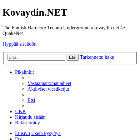
Kovaydin.NET
The Finnish Hardcore Techno Underground #kovaydin.net @
QuakeNet
Hyppää sisältöön
Tarkennettu haku
Etsi
Pikalinkit
Vastaamattomat aiheet
Aktiiviset viestiketjut
Etsi
UKK
Kirjaudu sisään
Rekisteröidy
Etusivu
Usein kysyttyä
Etsi