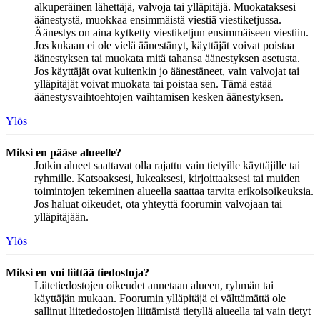
alkuperäinen lähettäjä, valvoja tai ylläpitäjä. Muokataksesi
äänestystä, muokkaa ensimmäistä viestiä viestiketjussa.
Äänestys on aina kytketty viestiketjun ensimmäiseen viestiin.
Jos kukaan ei ole vielä äänestänyt, käyttäjät voivat poistaa
äänestyksen tai muokata mitä tahansa äänestyksen asetusta.
Jos käyttäjät ovat kuitenkin jo äänestäneet, vain valvojat tai
ylläpitäjät voivat muokata tai poistaa sen. Tämä estää
äänestysvaihtoehtojen vaihtamisen kesken äänestyksen.
Ylös
Miksi en pääse alueelle?
Jotkin alueet saattavat olla rajattu vain tietyille käyttäjille tai
ryhmille. Katsoaksesi, lukeaksesi, kirjoittaaksesi tai muiden
toimintojen tekeminen alueella saattaa tarvita erikoisoikeuksia.
Jos haluat oikeudet, ota yhteyttä foorumin valvojaan tai
ylläpitäjään.
Ylös
Miksi en voi liittää tiedostoja?
Liitetiedostojen oikeudet annetaan alueen, ryhmän tai
käyttäjän mukaan. Foorumin ylläpitäjä ei välttämättä ole
sallinut liitetiedostojen liittämistä tietyllä alueella tai vain tietyt