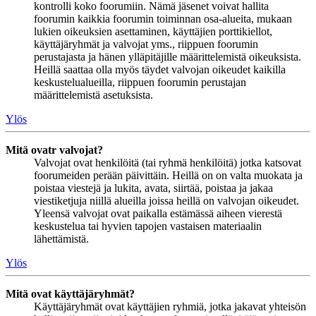
kontrolli koko foorumiin. Nämä jäsenet voivat hallita
foorumin kaikkia foorumin toiminnan osa-alueita, mukaan
lukien oikeuksien asettaminen, käyttäjien porttikiellot,
käyttäjäryhmät ja valvojat yms., riippuen foorumin
perustajasta ja hänen ylläpitäjille määrittelemistä oikeuksista.
Heillä saattaa olla myös täydet valvojan oikeudet kaikilla
keskustelualueilla, riippuen foorumin perustajan
määrittelemistä asetuksista.
Ylös
Mitä ovatr valvojat?
Valvojat ovat henkilöitä (tai ryhmä henkilöitä) jotka katsovat
foorumeiden perään päivittäin. Heillä on on valta muokata ja
poistaa viestejä ja lukita, avata, siirtää, poistaa ja jakaa
viestiketjuja niillä alueilla joissa heillä on valvojan oikeudet.
Yleensä valvojat ovat paikalla estämässä aiheen vierestä
keskustelua tai hyvien tapojen vastaisen materiaalin
lähettämistä.
Ylös
Mitä ovat käyttäjäryhmät?
Käyttäjäryhmät ovat käyttäjien ryhmiä, jotka jakavat yhteisön