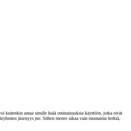
voi kuitenkin antaa sinulle lisää ominaisuuksia käyttöön, jotka eivät
täjäryhmien jäsenyys jne. Siihen menee aikaa vain muutamia hetkiä,