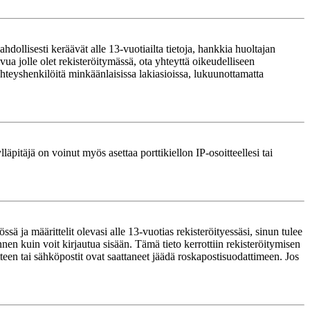
ollisesti keräävät alle 13-vuotiailta tietoja, hankkia huoltajan
ua jolle olet rekisteröitymässä, ota yhteyttä oikeudelliseen
teyshenkilöitä minkäänlaisissa lakiasioissa, lukuunottamatta
läpitäjä on voinut myös asettaa porttikiellon IP-osoitteellesi tai
ä ja määrittelit olevasi alle 13-vuotias rekisteröityessäsi, sinun tulee
nnen kuin voit kirjautua sisään. Tämä tieto kerrottiin rekisteröitymisen
itteen tai sähköpostit ovat saattaneet jäädä roskapostisuodattimeen. Jos