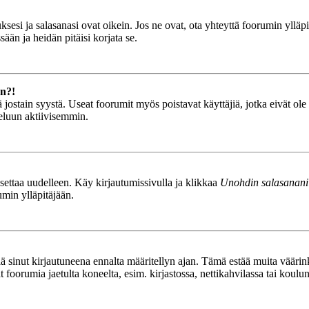
esi ja salasanasi ovat oikein. Jos ne ovat, ota yhteyttä foorumin ylläpit
ään ja heidän pitäisi korjata se.
än?!
stä jostain syystä. Useat foorumit myös poistavat käyttäjiä, jotka eivät o
teluun aktiivisemmin.
asettaa uudelleen. Käy kirjautumissivulla ja klikkaa
Unohdin salasanani
umin ylläpitäjään.
tää sinut kirjautuneena ennalta määritellyn ajan. Tämä estää muita vääri
ät foorumia jaetulta koneelta, esim. kirjastossa, nettikahvilassa tai koulu