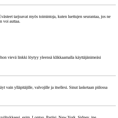
västeet tarjoavat myös toimintoja, kuten luettujen seurantaa, jos ne
n voi auttaa.
 johon vievä linkki löytyy yleensä klikkaamalla käyttäjänimeäsi
 vain ylläpitäjille, valvojille ja itsellesi. Sinut lasketaan piilossa
kavyöhykkeesi, esim. Lontoo, Pariisi, New York, Sidney, jne.