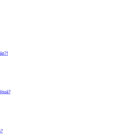
ään?!
jissä?
n?