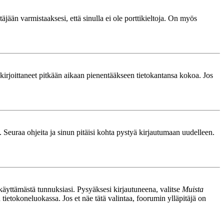
äjään varmistaaksesi, että sinulla ei ole porttikieltoja. On myös
le kirjoittaneet pitkään aikaan pienentääkseen tietokantansa kokoa. Jos
. Seuraa ohjeita ja sinun pitäisi kohta pystyä kirjautumaan uudelleen.
nkäyttämästä tunnuksiasi. Pysyäksesi kirjautuneena, valitse
Muista
n tietokoneluokassa. Jos et näe tätä valintaa, foorumin ylläpitäjä on