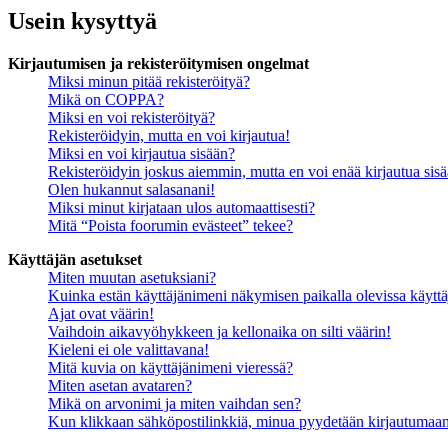
Usein kysyttyä
Kirjautumisen ja rekisteröitymisen ongelmat
Miksi minun pitää rekisteröityä?
Mikä on COPPA?
Miksi en voi rekisteröityä?
Rekisteröidyin, mutta en voi kirjautua!
Miksi en voi kirjautua sisään?
Rekisteröidyin joskus aiemmin, mutta en voi enää kirjautua sis
Olen hukannut salasanani!
Miksi minut kirjataan ulos automaattisesti?
Mitä “Poista foorumin evästeet” tekee?
Käyttäjän asetukset
Miten muutan asetuksiani?
Kuinka estän käyttäjänimeni näkymisen paikalla olevissa käyttä
Ajat ovat väärin!
Vaihdoin aikavyöhykkeen ja kellonaika on silti väärin!
Kieleni ei ole valittavana!
Mitä kuvia on käyttäjänimeni vieressä?
Miten asetan avataren?
Mikä on arvonimi ja miten vaihdan sen?
Kun klikkaan sähköpostilinkkiä, minua pyydetään kirjautumaa