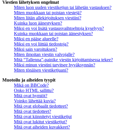
Viestien lähetyksen ongelmat
Miten luon uuden viestiketjun tai lähetän vastauksen?
Miten muokkaan tai poistan viestejä?
Miten liitän allekirjoituksen viestiini?
Kuinka luon äänestyksen?
Miksi en voi lisätä vastausvaihtoehtoja kyselyyn?
Kuinka muokkaan tai poistan äänestyksen?
Miksi en pääse alueelle?
Miksi en voi liittää tiedostoja?
Miksi sain varoituksen?
Miten ilmoitan viestin valvojalle?
Mitä “Tallenna”-painike viestin kirjoittamisessa tekee?
Miksi minun viestini tarvitsee hyväksynnän?
Miten tönäisen viestiketjuani?
Muotoilu ja aiheiden tyypit
Mikä on BBCode?
Onko HTML sallittu?
Mitä ovat hymiöt?
Voinko lähettää kuvia?
Mitä ovat globaalit tiedotteet?
Mitä ovat tiedotteet?
Mitä ovat kiinnitetyt viestiketjut
Mitä ovat lukitut viestiketjut?
Mitä ovat aiheiden kuvakkeet?