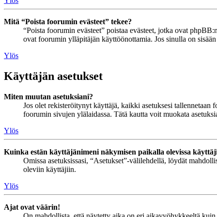
Ylös
Mitä “Poista foorumin evästeet” tekee?
“Poista foorumin evästeet” poistaa evästeet, jotka ovat phpBB:n 
ovat foorumin ylläpitäjän käyttöönottamia. Jos sinulla on sisää
Ylös
Käyttäjän asetukset
Miten muutan asetuksiani?
Jos olet rekisteröitynyt käyttäjä, kaikki asetuksesi tallennetaa
foorumin sivujen ylälaidassa. Tätä kautta voit muokata asetuksias
Ylös
Kuinka estän käyttäjänimeni näkymisen paikalla olevissa käyttäj
Omissa asetuksissasi, “Asetukset”-välilehdellä, löydät mahdoll
oleviin käyttäjiin.
Ylös
Ajat ovat väärin!
On mahdollista, että näytetty aika on eri aikavyöhykkeeltä kuin 