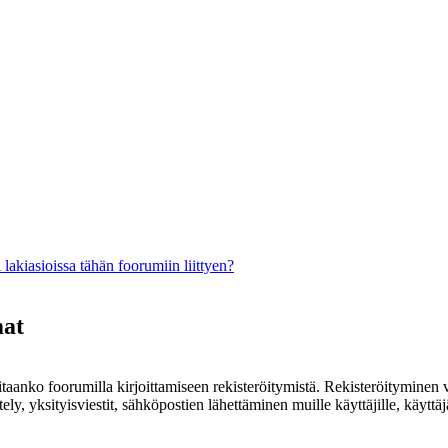
lakiasioissa tähän foorumiin liittyen?
mat
rvitaanko foorumilla kirjoittamiseen rekisteröitymistä. Rekisteröityminen 
ely, yksityisviestit, sähköpostien lähettäminen muille käyttäjille, käyt