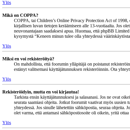
Ylös
Mikä on COPPA?
COPPA, tai Children’s Online Privacy Protection Act of 1998, on 
kirjallisen luvan tietojen keräämiseen alle 13-vuotiaalta. Jos ol
neuvonantajaan saadaksesi apua. Huomaa, että phpBB Limited ja 
kysymystä “Keneen minun tulee olla yhteydessä väärinkäytöstapau
Ylös
Miksi en voi rekisteröityä?
On mahdollista, että foorumin ylläpitäjä on poistanut rekisteröinn
estänyt valitsemasi käyttäjätunnuksen rekisteröinnin. Ota yhteyt
Ylös
Rekisteröidyin, mutta en voi kirjautua!
Tarkista ensin käyttäjätunnuksesi ja salasanasi. Jos ne ovat oike
seurata saamiasi ohjeita. Jotkut foorumit vaativat myös uusien tu
yhteydessä. Jos sinulle lähetettiin sähköpostia, seuraa ohjeita. 
olet varma, että antamasi sähköpostiosoite oli oikein, yritä ottaa
Ylös