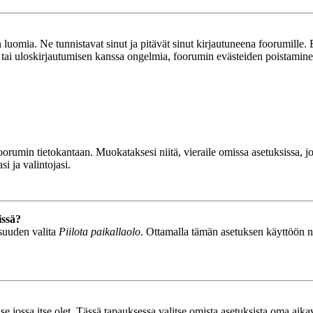
luomia. Ne tunnistavat sinut ja pitävät sinut kirjautuneena foorumille. E
n tai uloskirjautumisen kanssa ongelmia, foorumin evästeiden poistamine
n foorumin tietokantaan. Muokataksesi niitä, vieraile omissa asetuksissa,
i ja valintojasi.
issä?
isuuden valita
Piilota paikallaolo
. Ottamalla tämän asetuksen käyttöön näyt
se jossa itse olet. Tässä tapauksessa valitse omista asetuksista oma ai