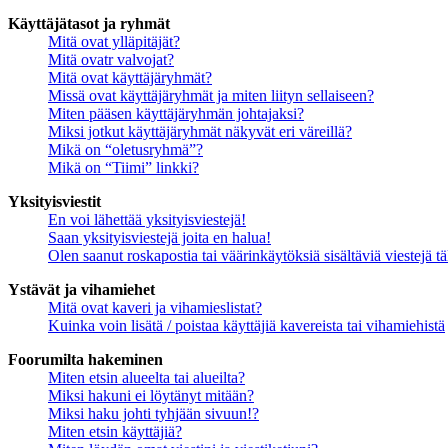
Käyttäjätasot ja ryhmät
Mitä ovat ylläpitäjät?
Mitä ovatr valvojat?
Mitä ovat käyttäjäryhmät?
Missä ovat käyttäjäryhmät ja miten liityn sellaiseen?
Miten pääsen käyttäjäryhmän johtajaksi?
Miksi jotkut käyttäjäryhmät näkyvät eri väreillä?
Mikä on “oletusryhmä”?
Mikä on “Tiimi” linkki?
Yksityisviestit
En voi lähettää yksityisviestejä!
Saan yksityisviestejä joita en halua!
Olen saanut roskapostia tai väärinkäytöksiä sisältäviä viestejä tä
Ystävät ja vihamiehet
Mitä ovat kaveri ja vihamieslistat?
Kuinka voin lisätä / poistaa käyttäjiä kavereista tai vihamiehistä
Foorumilta hakeminen
Miten etsin alueelta tai alueilta?
Miksi hakuni ei löytänyt mitään?
Miksi haku johti tyhjään sivuun!?
Miten etsin käyttäjiä?