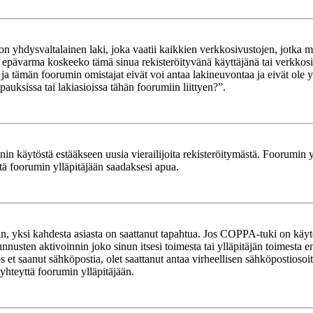
yhdysvaltalainen laki, joka vaatii kaikkien verkkosivustojen, jotka mahd
et epävarma koskeeko tämä sinua rekisteröityvänä käyttäjänä tai verkkosiv
tämän foorumin omistajat eivät voi antaa lakineuvontaa ja eivät ole yh
ksissa tai lakiasioissa tähän foorumiin liittyen?”.
in käytöstä estääkseen uusia vierailijoita rekisteröitymästä. Foorumin yl
tä foorumin ylläpitäjään saadaksesi apua.
in, yksi kahdesta asiasta on saattanut tapahtua. Jos COPPA-tuki on käytöss
nnusten aktivoinnin joko sinun itsesi toimesta tai ylläpitäjän toimesta e
Jos et saanut sähköpostia, olet saattanut antaa virheellisen sähköpostioso
 yhteyttä foorumin ylläpitäjään.