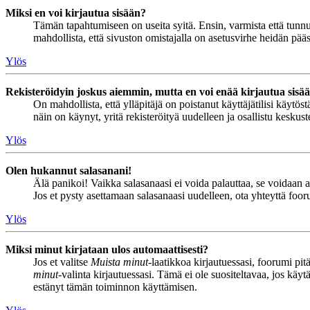
Miksi en voi kirjautua sisään?
Tämän tapahtumiseen on useita syitä. Ensin, varmista että tunnuks
mahdollista, että sivuston omistajalla on asetusvirhe heidän pääss
Ylös
Rekisteröidyin joskus aiemmin, mutta en voi enää kirjautua sisä
On mahdollista, että ylläpitäjä on poistanut käyttäjätilisi käytö
näin on käynyt, yritä rekisteröityä uudelleen ja osallistu keskus
Ylös
Olen hukannut salasanani!
Älä panikoi! Vaikka salasanaasi ei voida palauttaa, se voidaan 
Jos et pysty asettamaan salasanaasi uudelleen, ota yhteyttä foor
Ylös
Miksi minut kirjataan ulos automaattisesti?
Jos et valitse
Muista minut
-laatikkoa kirjautuessasi, foorumi pi
minut
-valinta kirjautuessasi. Tämä ei ole suositeltavaa, jos käyt
estänyt tämän toiminnon käyttämisen.