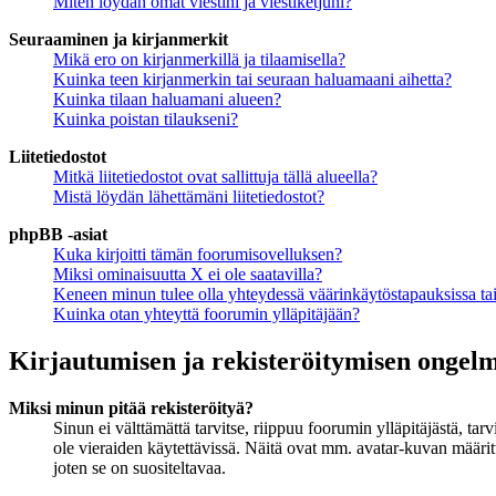
Miten löydän omat viestini ja viestiketjuni?
Seuraaminen ja kirjanmerkit
Mikä ero on kirjanmerkillä ja tilaamisella?
Kuinka teen kirjanmerkin tai seuraan haluamaani aihetta?
Kuinka tilaan haluamani alueen?
Kuinka poistan tilaukseni?
Liitetiedostot
Mitkä liitetiedostot ovat sallittuja tällä alueella?
Mistä löydän lähettämäni liitetiedostot?
phpBB -asiat
Kuka kirjoitti tämän foorumisovelluksen?
Miksi ominaisuutta X ei ole saatavilla?
Keneen minun tulee olla yhteydessä väärinkäytöstapauksissa tai 
Kuinka otan yhteyttä foorumin ylläpitäjään?
Kirjautumisen ja rekisteröitymisen ongel
Miksi minun pitää rekisteröityä?
Sinun ei välttämättä tarvitse, riippuu foorumin ylläpitäjästä, ta
ole vieraiden käytettävissä. Näitä ovat mm. avatar-kuvan määritt
joten se on suositeltavaa.