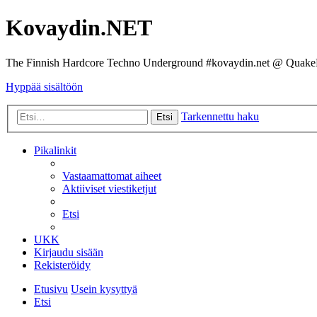
Kovaydin.NET
The Finnish Hardcore Techno Underground #kovaydin.net @ Quake
Hyppää sisältöön
Tarkennettu haku
Etsi
Pikalinkit
Vastaamattomat aiheet
Aktiiviset viestiketjut
Etsi
UKK
Kirjaudu sisään
Rekisteröidy
Etusivu
Usein kysyttyä
Etsi