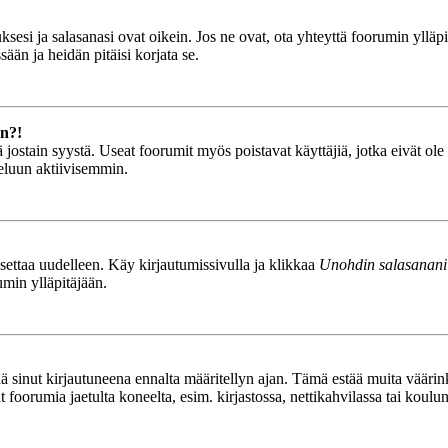
esi ja salasanasi ovat oikein. Jos ne ovat, ota yhteyttä foorumin ylläpit
ään ja heidän pitäisi korjata se.
än?!
stä jostain syystä. Useat foorumit myös poistavat käyttäjiä, jotka eivät o
teluun aktiivisemmin.
asettaa uudelleen. Käy kirjautumissivulla ja klikkaa
Unohdin salasanani
umin ylläpitäjään.
tää sinut kirjautuneena ennalta määritellyn ajan. Tämä estää muita vääri
ät foorumia jaetulta koneelta, esim. kirjastossa, nettikahvilassa tai koulu