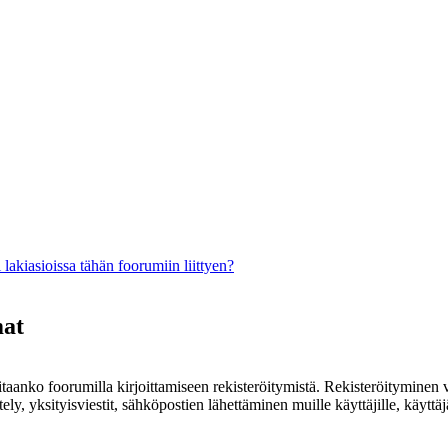
lakiasioissa tähän foorumiin liittyen?
mat
rvitaanko foorumilla kirjoittamiseen rekisteröitymistä. Rekisteröityminen 
ely, yksityisviestit, sähköpostien lähettäminen muille käyttäjille, käyt