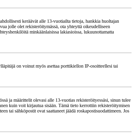
ollisesti keräävät alle 13-vuotiailta tietoja, hankkia huoltajan
ua jolle olet rekisteröitymässä, ota yhteyttä oikeudelliseen
teyshenkilöitä minkäänlaisissa lakiasioissa, lukuunottamatta
läpitäjä on voinut myös asettaa porttikiellon IP-osoitteellesi tai
ä ja määrittelit olevasi alle 13-vuotias rekisteröityessäsi, sinun tulee
nnen kuin voit kirjautua sisään. Tämä tieto kerrottiin rekisteröitymisen
itteen tai sähköpostit ovat saattaneet jäädä roskapostisuodattimeen. Jos