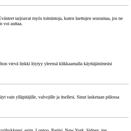
västeet tarjoavat myös toimintoja, kuten luettujen seurantaa, jos ne
n voi auttaa.
 johon vievä linkki löytyy yleensä klikkaamalla käyttäjänimeäsi
 vain ylläpitäjille, valvojille ja itsellesi. Sinut lasketaan piilossa
kavyöhykkeesi, esim. Lontoo, Pariisi, New York, Sidney, jne.