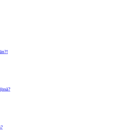
ään?!
jissä?
n?