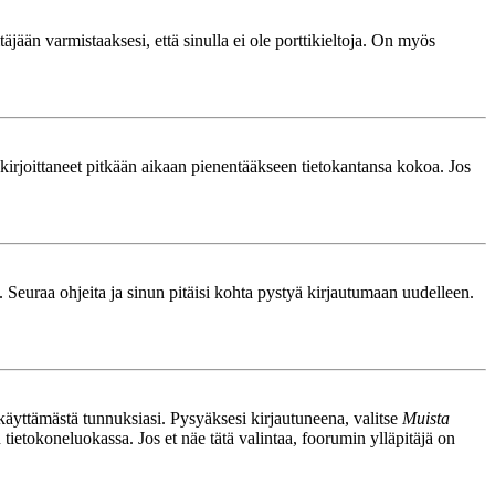
äjään varmistaaksesi, että sinulla ei ole porttikieltoja. On myös
le kirjoittaneet pitkään aikaan pienentääkseen tietokantansa kokoa. Jos
. Seuraa ohjeita ja sinun pitäisi kohta pystyä kirjautumaan uudelleen.
nkäyttämästä tunnuksiasi. Pysyäksesi kirjautuneena, valitse
Muista
n tietokoneluokassa. Jos et näe tätä valintaa, foorumin ylläpitäjä on