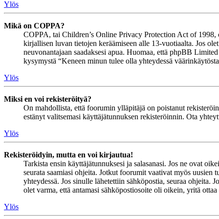
Ylös
Mikä on COPPA?
COPPA, tai Children’s Online Privacy Protection Act of 1998, on 
kirjallisen luvan tietojen keräämiseen alle 13-vuotiaalta. Jos ol
neuvonantajaan saadaksesi apua. Huomaa, että phpBB Limited ja 
kysymystä “Keneen minun tulee olla yhteydessä väärinkäytöstapau
Ylös
Miksi en voi rekisteröityä?
On mahdollista, että foorumin ylläpitäjä on poistanut rekisteröinn
estänyt valitsemasi käyttäjätunnuksen rekisteröinnin. Ota yhteyt
Ylös
Rekisteröidyin, mutta en voi kirjautua!
Tarkista ensin käyttäjätunnuksesi ja salasanasi. Jos ne ovat oike
seurata saamiasi ohjeita. Jotkut foorumit vaativat myös uusien tu
yhteydessä. Jos sinulle lähetettiin sähköpostia, seuraa ohjeita. 
olet varma, että antamasi sähköpostiosoite oli oikein, yritä ottaa
Ylös