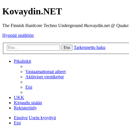
Kovaydin.NET
The Finnish Hardcore Techno Underground #kovaydin.net @ Quake
Hyppää sisältöön
Tarkennettu haku
Etsi
Pikalinkit
Vastaamattomat aiheet
Aktiiviset viestiketjut
Etsi
UKK
Kirjaudu sisään
Rekisteröidy
Etusivu
Usein kysyttyä
Etsi