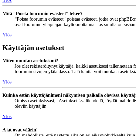
Ylös
Mitä “Poista foorumin evästeet” tekee?
“Poista foorumin evästeet” poistaa evästeet, jotka ovat phpBB:n 
ovat foorumin ylläpitäjän käyttöönottamia. Jos sinulla on sisää
Ylös
Käyttäjän asetukset
Miten muutan asetuksiani?
Jos olet rekisteröitynyt käyttäjä, kaikki asetuksesi tallennetaa
foorumin sivujen ylälaidassa. Tätä kautta voit muokata asetuksias
Ylös
Kuinka estän käyttäjänimeni näkymisen paikalla olevissa käyttäj
Omissa asetuksissasi, “Asetukset”-välilehdellä, löydät mahdoll
oleviin käyttäjiin.
Ylös
Ajat ovat väärin!
On mahdollista, että näytetty aika on eri aikavyöhykkeeltä kuin 