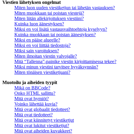
Viestien lähetyksen ongelmat
Miten luon uuden viestiketjun tai lähetän vastauksen?
Miten muokkaan tai poistan viestejä?
Miten liitän allekirjoituksen viestiini?
Kuinka luon äänestyksen?
Miksi en voi lisätä vastausvaihtoehtoja kyselyyn?
Kuinka muokkaan tai poistan äänestyksen?
Miksi en pääse alueelle?
Miksi en voi liittää tiedostoja?
Miksi sain varoituksen?
Miten ilmoitan viestin valvojalle?
Mitä “Tallenna”-painike viestin kirjoittamisessa tekee?
Miksi minun viestini tarvitsee hyväksynnän?
Miten tönäisen viestiketjuani?
Muotoilu ja aiheiden tyypit
Mikä on BBCode?
Onko HTML sallittu?
Mitä ovat hymiöt?
Voinko lähettää kuvia?
Mitä ovat globaalit tiedotteet?
Mitä ovat tiedotteet?
Mitä ovat kiinnitetyt viestiketjut
Mitä ovat lukitut viestiketjut?
Mitä ovat aiheiden kuvakkeet?