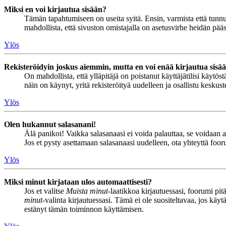
Miksi en voi kirjautua sisään?
Tämän tapahtumiseen on useita syitä. Ensin, varmista että tunnuks
mahdollista, että sivuston omistajalla on asetusvirhe heidän pääss
Ylös
Rekisteröidyin joskus aiemmin, mutta en voi enää kirjautua sisä
On mahdollista, että ylläpitäjä on poistanut käyttäjätilisi käytö
näin on käynyt, yritä rekisteröityä uudelleen ja osallistu keskus
Ylös
Olen hukannut salasanani!
Älä panikoi! Vaikka salasanaasi ei voida palauttaa, se voidaan 
Jos et pysty asettamaan salasanaasi uudelleen, ota yhteyttä foor
Ylös
Miksi minut kirjataan ulos automaattisesti?
Jos et valitse
Muista minut
-laatikkoa kirjautuessasi, foorumi pi
minut
-valinta kirjautuessasi. Tämä ei ole suositeltavaa, jos käyt
estänyt tämän toiminnon käyttämisen.