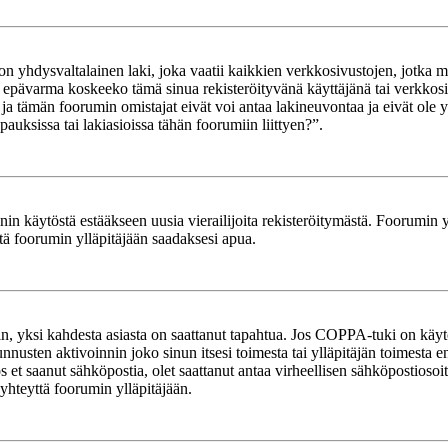
yhdysvaltalainen laki, joka vaatii kaikkien verkkosivustojen, jotka mahd
et epävarma koskeeko tämä sinua rekisteröityvänä käyttäjänä tai verkkosiv
tämän foorumin omistajat eivät voi antaa lakineuvontaa ja eivät ole yh
ksissa tai lakiasioissa tähän foorumiin liittyen?”.
in käytöstä estääkseen uusia vierailijoita rekisteröitymästä. Foorumin yl
tä foorumin ylläpitäjään saadaksesi apua.
in, yksi kahdesta asiasta on saattanut tapahtua. Jos COPPA-tuki on käytöss
nnusten aktivoinnin joko sinun itsesi toimesta tai ylläpitäjän toimesta e
Jos et saanut sähköpostia, olet saattanut antaa virheellisen sähköpostioso
 yhteyttä foorumin ylläpitäjään.