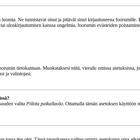
luomia. Ne tunnistavat sinut ja pitävät sinut kirjautuneena foorumille. E
n tai uloskirjautumisen kanssa ongelmia, foorumin evästeiden poistamine
n foorumin tietokantaan. Muokataksesi niitä, vieraile omissa asetuksissa,
i ja valintojasi.
issä?
isuuden valita
Piilota paikallaolo
. Ottamalla tämän asetuksen käyttöön näyt
se jossa itse olet. Tässä tapauksessa valitse omista asetuksista oma ai