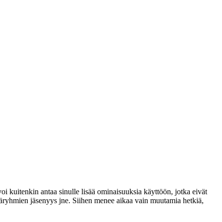
voi kuitenkin antaa sinulle lisää ominaisuuksia käyttöön, jotka eivät
täjäryhmien jäsenyys jne. Siihen menee aikaa vain muutamia hetkiä,