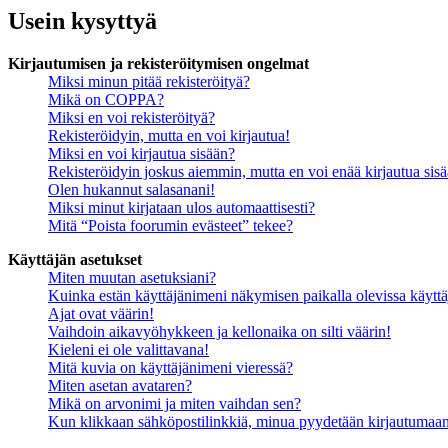
Usein kysyttyä
Kirjautumisen ja rekisteröitymisen ongelmat
Miksi minun pitää rekisteröityä?
Mikä on COPPA?
Miksi en voi rekisteröityä?
Rekisteröidyin, mutta en voi kirjautua!
Miksi en voi kirjautua sisään?
Rekisteröidyin joskus aiemmin, mutta en voi enää kirjautua sis
Olen hukannut salasanani!
Miksi minut kirjataan ulos automaattisesti?
Mitä “Poista foorumin evästeet” tekee?
Käyttäjän asetukset
Miten muutan asetuksiani?
Kuinka estän käyttäjänimeni näkymisen paikalla olevissa käyttä
Ajat ovat väärin!
Vaihdoin aikavyöhykkeen ja kellonaika on silti väärin!
Kieleni ei ole valittavana!
Mitä kuvia on käyttäjänimeni vieressä?
Miten asetan avataren?
Mikä on arvonimi ja miten vaihdan sen?
Kun klikkaan sähköpostilinkkiä, minua pyydetään kirjautumaa