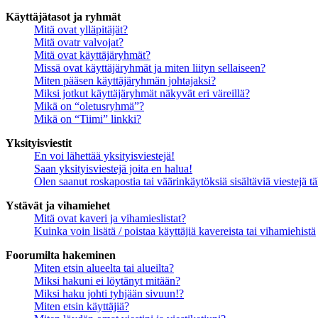
Käyttäjätasot ja ryhmät
Mitä ovat ylläpitäjät?
Mitä ovatr valvojat?
Mitä ovat käyttäjäryhmät?
Missä ovat käyttäjäryhmät ja miten liityn sellaiseen?
Miten pääsen käyttäjäryhmän johtajaksi?
Miksi jotkut käyttäjäryhmät näkyvät eri väreillä?
Mikä on “oletusryhmä”?
Mikä on “Tiimi” linkki?
Yksityisviestit
En voi lähettää yksityisviestejä!
Saan yksityisviestejä joita en halua!
Olen saanut roskapostia tai väärinkäytöksiä sisältäviä viestejä tä
Ystävät ja vihamiehet
Mitä ovat kaveri ja vihamieslistat?
Kuinka voin lisätä / poistaa käyttäjiä kavereista tai vihamiehistä
Foorumilta hakeminen
Miten etsin alueelta tai alueilta?
Miksi hakuni ei löytänyt mitään?
Miksi haku johti tyhjään sivuun!?
Miten etsin käyttäjiä?