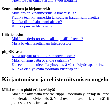
Miten löydän omat viestini ja viestiketjuni?
Seuraaminen ja kirjanmerkit
Mikä ero on kirjanmerkillä ja tilaamisella?
Kuinka teen kirjanmerkin tai seuraan haluamaani aihetta?
Kuinka tilaan haluamani alueen?
Kuinka poistan tilaukseni?
Liitetiedostot
Mitkä liitetiedostot ovat sallittuja tällä alueella?
Mistä löydän lähettämäni liitetiedostot?
phpBB -asiat
Kuka kirjoitti tämän foorumisovelluksen?
Miksi ominaisuutta X ei ole saatavilla?
Keneen minun tulee olla yhteydessä väärinkäytöstapauksissa tai 
Kuinka otan yhteyttä foorumin ylläpitäjään?
Kirjautumisen ja rekisteröitymisen ongel
Miksi minun pitää rekisteröityä?
Sinun ei välttämättä tarvitse, riippuu foorumin ylläpitäjästä, ta
ole vieraiden käytettävissä. Näitä ovat mm. avatar-kuvan määritt
joten se on suositeltavaa.