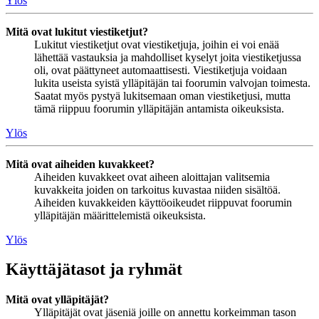
Ylös
Mitä ovat lukitut viestiketjut?
Lukitut viestiketjut ovat viestiketjuja, joihin ei voi enää
lähettää vastauksia ja mahdolliset kyselyt joita viestiketjussa
oli, ovat päättyneet automaattisesti. Viestiketjuja voidaan
lukita useista syistä ylläpitäjän tai foorumin valvojan toimesta.
Saatat myös pystyä lukitsemaan oman viestiketjusi, mutta
tämä riippuu foorumin ylläpitäjän antamista oikeuksista.
Ylös
Mitä ovat aiheiden kuvakkeet?
Aiheiden kuvakkeet ovat aiheen aloittajan valitsemia
kuvakkeita joiden on tarkoitus kuvastaa niiden sisältöä.
Aiheiden kuvakkeiden käyttöoikeudet riippuvat foorumin
ylläpitäjän määrittelemistä oikeuksista.
Ylös
Käyttäjätasot ja ryhmät
Mitä ovat ylläpitäjät?
Ylläpitäjät ovat jäseniä joille on annettu korkeimman tason