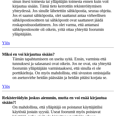
sinun itsesi toimesta tai ylläpitäjän toimesta ennen kuin voit
kirjautua sisään. Tämä tieto kerrottiin rekisteröitymisen
yhteydessä. Jos sinulle lähetettiin sähköpostia, seuraa ohjeita.
Jos et saanut sähköpostia, olet saattanut antaa virheellisen
sähköpostiosoitteen tai sähköpostit ovat saattaneet jäädä
roskapostisuodattimeen. Jos olet varma, että antamasi
sähköpostiosoite oli oikein, yritä ottaa yhteyttä foorumin
ylläpitäjään.
Ylös
Miksi en voi kirjautua sisään?
Tämän tapahtumiseen on useita syitä. Ensin, varmista että
tunnuksesi ja salasanasi ovat oikein. Jos ne ovat, ota yhteyttä
foorumin ylläpitäjään varmistaaksesi, että sinulla ei ole
porttikieltoja. On myös mahdollista, että sivuston omistajalla
on asetusvirhe heidän päässään ja heidän pitäisi korjata se.
Ylös
Rekisteröidyin joskus aiemmin, mutta en voi enää kirjautua
sisään?!
On mahdollista, että ylläpitäjä on poistanut käyttäjätilisi
käytöstä jostain syystä. Useat foorumit myös poistavat