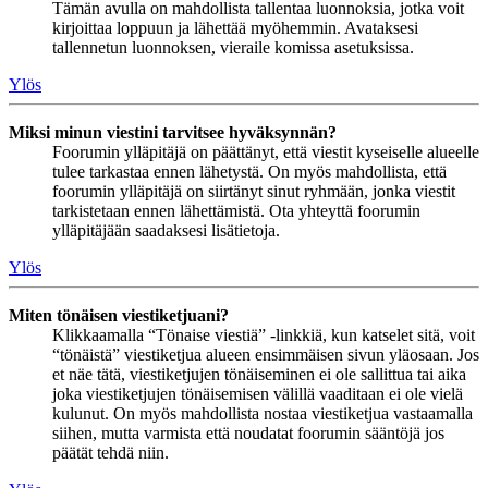
Tämän avulla on mahdollista tallentaa luonnoksia, jotka voit
kirjoittaa loppuun ja lähettää myöhemmin. Avataksesi
tallennetun luonnoksen, vieraile komissa asetuksissa.
Ylös
Miksi minun viestini tarvitsee hyväksynnän?
Foorumin ylläpitäjä on päättänyt, että viestit kyseiselle alueelle
tulee tarkastaa ennen lähetystä. On myös mahdollista, että
foorumin ylläpitäjä on siirtänyt sinut ryhmään, jonka viestit
tarkistetaan ennen lähettämistä. Ota yhteyttä foorumin
ylläpitäjään saadaksesi lisätietoja.
Ylös
Miten tönäisen viestiketjuani?
Klikkaamalla “Tönaise viestiä” -linkkiä, kun katselet sitä, voit
“tönäistä” viestiketjua alueen ensimmäisen sivun yläosaan. Jos
et näe tätä, viestiketjujen tönäiseminen ei ole sallittua tai aika
joka viestiketjujen tönäisemisen välillä vaaditaan ei ole vielä
kulunut. On myös mahdollista nostaa viestiketjua vastaamalla
siihen, mutta varmista että noudatat foorumin sääntöjä jos
päätät tehdä niin.