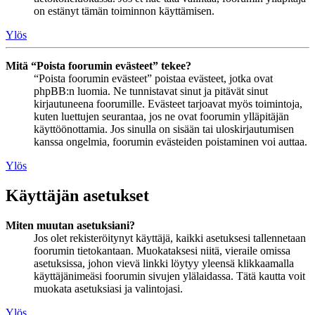
on estänyt tämän toiminnon käyttämisen.
Ylös
Mitä “Poista foorumin evästeet” tekee?
“Poista foorumin evästeet” poistaa evästeet, jotka ovat
phpBB:n luomia. Ne tunnistavat sinut ja pitävät sinut
kirjautuneena foorumille. Evästeet tarjoavat myös toimintoja,
kuten luettujen seurantaa, jos ne ovat foorumin ylläpitäjän
käyttöönottamia. Jos sinulla on sisään tai uloskirjautumisen
kanssa ongelmia, foorumin evästeiden poistaminen voi auttaa.
Ylös
Käyttäjän asetukset
Miten muutan asetuksiani?
Jos olet rekisteröitynyt käyttäjä, kaikki asetuksesi tallennetaan
foorumin tietokantaan. Muokataksesi niitä, vieraile omissa
asetuksissa, johon vievä linkki löytyy yleensä klikkaamalla
käyttäjänimeäsi foorumin sivujen ylälaidassa. Tätä kautta voit
muokata asetuksiasi ja valintojasi.
Ylös