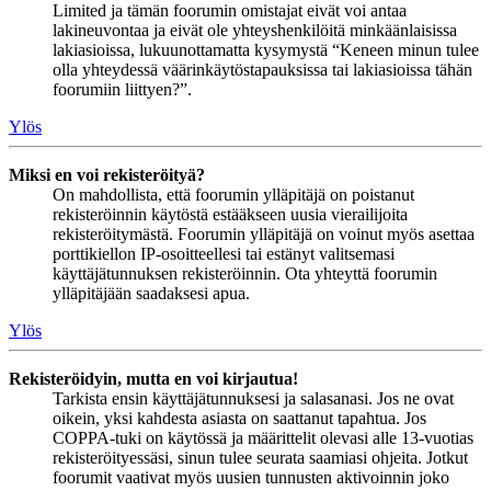
Limited ja tämän foorumin omistajat eivät voi antaa
lakineuvontaa ja eivät ole yhteyshenkilöitä minkäänlaisissa
lakiasioissa, lukuunottamatta kysymystä “Keneen minun tulee
olla yhteydessä väärinkäytöstapauksissa tai lakiasioissa tähän
foorumiin liittyen?”.
Ylös
Miksi en voi rekisteröityä?
On mahdollista, että foorumin ylläpitäjä on poistanut
rekisteröinnin käytöstä estääkseen uusia vierailijoita
rekisteröitymästä. Foorumin ylläpitäjä on voinut myös asettaa
porttikiellon IP-osoitteellesi tai estänyt valitsemasi
käyttäjätunnuksen rekisteröinnin. Ota yhteyttä foorumin
ylläpitäjään saadaksesi apua.
Ylös
Rekisteröidyin, mutta en voi kirjautua!
Tarkista ensin käyttäjätunnuksesi ja salasanasi. Jos ne ovat
oikein, yksi kahdesta asiasta on saattanut tapahtua. Jos
COPPA-tuki on käytössä ja määrittelit olevasi alle 13-vuotias
rekisteröityessäsi, sinun tulee seurata saamiasi ohjeita. Jotkut
foorumit vaativat myös uusien tunnusten aktivoinnin joko