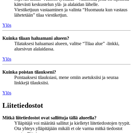
kätevästi keskustelun ylä- ja alalaidan lähelle.
Viestiketjuun vastaaminen ja valinta “Huomauta kun vastaus
lähetetään” tilaa viestiketjun.
Ylös
Kuinka tilaan haluamani alueen?
Tilataksesi haluamasi alueen, valitse “Tilaa alue” -linkki,
aluesivun alalaidassa.
Ylös
Kuinka poistan tilaukseni?
Poistaaksesi tilauksiasi, mene omiin asetuksiisi ja seuraa
linkkejä tilauksiisi.
Ylös
Liitetiedostot
Mitkä liitetiedostot ovat sallittuja tällä alueella?
Ylläpitäjä voi määrätä sallitut ja kielletyt liitetiedostojen tyypit.
Ota yhteys ylläpitäjään mikäli et ole varma mitkä tiedostot