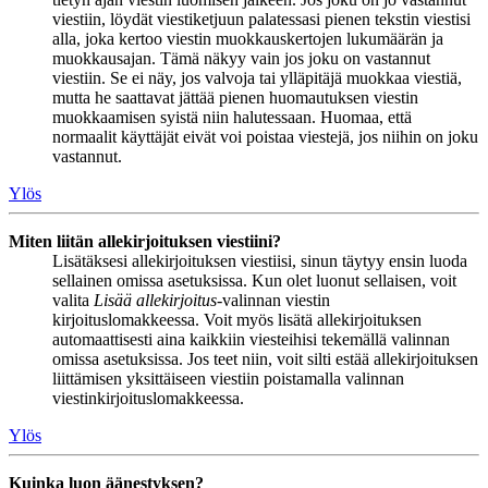
viestiin, löydät viestiketjuun palatessasi pienen tekstin viestisi
alla, joka kertoo viestin muokkauskertojen lukumäärän ja
muokkausajan. Tämä näkyy vain jos joku on vastannut
viestiin. Se ei näy, jos valvoja tai ylläpitäjä muokkaa viestiä,
mutta he saattavat jättää pienen huomautuksen viestin
muokkaamisen syistä niin halutessaan. Huomaa, että
normaalit käyttäjät eivät voi poistaa viestejä, jos niihin on joku
vastannut.
Ylös
Miten liitän allekirjoituksen viestiini?
Lisätäksesi allekirjoituksen viestiisi, sinun täytyy ensin luoda
sellainen omissa asetuksissa. Kun olet luonut sellaisen, voit
valita
Lisää allekirjoitus
-valinnan viestin
kirjoituslomakkeessa. Voit myös lisätä allekirjoituksen
automaattisesti aina kaikkiin viesteihisi tekemällä valinnan
omissa asetuksissa. Jos teet niin, voit silti estää allekirjoituksen
liittämisen yksittäiseen viestiin poistamalla valinnan
viestinkirjoituslomakkeessa.
Ylös
Kuinka luon äänestyksen?