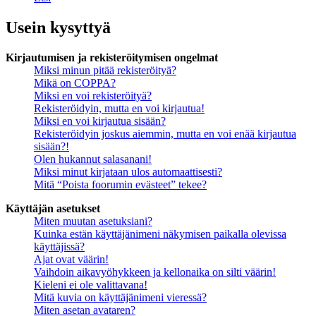
Usein kysyttyä
Kirjautumisen ja rekisteröitymisen ongelmat
Miksi minun pitää rekisteröityä?
Mikä on COPPA?
Miksi en voi rekisteröityä?
Rekisteröidyin, mutta en voi kirjautua!
Miksi en voi kirjautua sisään?
Rekisteröidyin joskus aiemmin, mutta en voi enää kirjautua
sisään?!
Olen hukannut salasanani!
Miksi minut kirjataan ulos automaattisesti?
Mitä “Poista foorumin evästeet” tekee?
Käyttäjän asetukset
Miten muutan asetuksiani?
Kuinka estän käyttäjänimeni näkymisen paikalla olevissa
käyttäjissä?
Ajat ovat väärin!
Vaihdoin aikavyöhykkeen ja kellonaika on silti väärin!
Kieleni ei ole valittavana!
Mitä kuvia on käyttäjänimeni vieressä?
Miten asetan avataren?