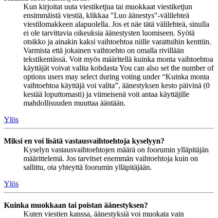
Kun kirjoitat uuta viestiketjua tai muokkaat viestiketjun
ensimmäistä viestiä, klikkaa "Luo äänestys"-välilehteä
viestilomakkeen alapuolella. Jos et näe tätä välilehteä, sinulla
ei ole tarvittavia oikeuksia äänestysten luomiseen. Syötä
otsikko ja ainakin kaksi vaihtoehtoa niille varattuihin kenttiin.
Varmista että jokainen vaihtoehto on omalla rivillään
tekstikentässä. Voit myös määritellä kuinka monta vaihtoehtoa
käyttäjät voivat valita kohdasta You can also set the number of
options users may select during voting under “Kuinka monta
vaihtoehtoa käyttäjä voi valita”, äänestyksen kesto päivinä (0
kestää loputtomasti) ja viimeisenä voit antaa käyttäjille
mahdollisuuden muuttaa ääntään.
Ylös
Miksi en voi lisätä vastausvaihtoehtoja kyselyyn?
Kyselyn vastausvaihtoehtojen määrä on foorumin ylläpitäjän
määrittelemä. Jos tarvitset enemmän vaihtoehtoja kuin on
sallittu, ota yhteyttä foorumin ylläpitäjään.
Ylös
Kuinka muokkaan tai poistan äänestyksen?
Kuten viestien kanssa, äänestyksiä voi muokata vain