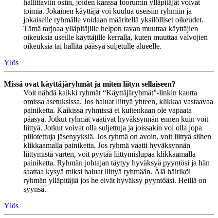
hallittaviin osiin, joiden kanssa foorumin ylläpitäjät voivat
toimia. Jokainen käyttäjä voi kuulua useisiin ryhmiin ja
jokaiselle ryhmälle voidaan määritellä yksilölliset oikeudet.
Tämä tarjoaa ylläpitäjille helpon tavan muuttaa käyttäjien
oikeuksia useille käyttäjille kerralla, kuten muuttaa valvojien
oikeuksia tai hallita pääsyä suljetulle alueelle.
Ylös
Missä ovat käyttäjäryhmät ja miten liityn sellaiseen?
Voit nähdä kaikki ryhmät “Käyttäjäryhmät”-linkin kautta
omissa asetuksissa. Jos haluat liittyä yhteen, klikkaa vastaavaa
painiketta. Kaikissa ryhmissä ei kuitenkaan ole vapaata
pääsyä. Jotkut ryhmät vaativat hyväksynnän ennen kuin voit
liittyä. Jotkut voivat olla suljettuja ja joissakin voi olla jopa
piilotettuja jäsenyyksiä. Jos ryhmä on avoin, voit liittyä siihen
klikkaamalla painiketta. Jos ryhmä vaatii hyväksynnän
liittymistä varten, voit pyytää liittymislupaa klikkaamalla
painiketta. Ryhmän johtajan täytyy hyväksyä pyyntösi ja hän
saattaa kysyä miksi haluat liittyä ryhmään. Älä häiriköi
ryhmän ylläpitäjiä jos he eivät hyväksy pyyntöäsi. Heillä on
syynsä.
Ylös