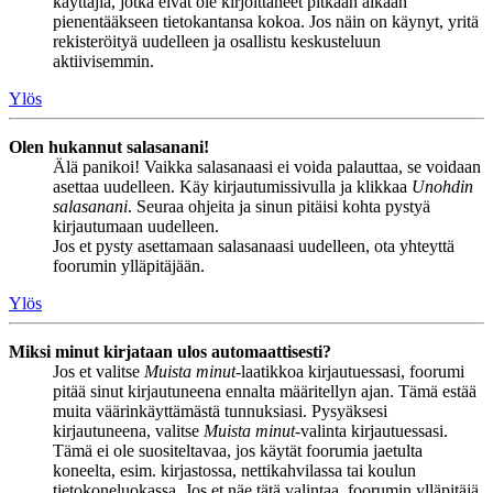
käyttäjiä, jotka eivät ole kirjoittaneet pitkään aikaan
pienentääkseen tietokantansa kokoa. Jos näin on käynyt, yritä
rekisteröityä uudelleen ja osallistu keskusteluun
aktiivisemmin.
Ylös
Olen hukannut salasanani!
Älä panikoi! Vaikka salasanaasi ei voida palauttaa, se voidaan
asettaa uudelleen. Käy kirjautumissivulla ja klikkaa
Unohdin
salasanani
. Seuraa ohjeita ja sinun pitäisi kohta pystyä
kirjautumaan uudelleen.
Jos et pysty asettamaan salasanaasi uudelleen, ota yhteyttä
foorumin ylläpitäjään.
Ylös
Miksi minut kirjataan ulos automaattisesti?
Jos et valitse
Muista minut
-laatikkoa kirjautuessasi, foorumi
pitää sinut kirjautuneena ennalta määritellyn ajan. Tämä estää
muita väärinkäyttämästä tunnuksiasi. Pysyäksesi
kirjautuneena, valitse
Muista minut
-valinta kirjautuessasi.
Tämä ei ole suositeltavaa, jos käytät foorumia jaetulta
koneelta, esim. kirjastossa, nettikahvilassa tai koulun
tietokoneluokassa. Jos et näe tätä valintaa, foorumin ylläpitäjä