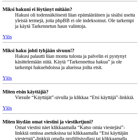
Miksi hakuni ei löytänyt mitään?
Hakusi oli todennäköisesti liian epämääräinen ja sisälsi useita
yleisiä termejä, joita phpBB ei ole indeksoinut. Ole tarkempi
ja käytä Tarkennetun haun valintoja.
Ylös
Miksi haku johti tyhjään sivuun!?
Hakusi palautti liian monta tulosta ja palvelin ei pystynyt
käsittelemään niitä. Käytä “Tarkennettua hakua” ja ole
tarkempi hakuehdoissa ja alueissa joilta etsit.
Ylös
Miten etsin käyttäjiä?
Vieraile “Käyttäjät”-sivulla ja klikkaa “Etsi käyttäjä”-linkkiä.
Ylös
Miten löydän omat viestini ja viestiketjuni?
Omat viestisi näet klikkaamalla “Katso omia viestejäsi”-
linkkiä omissa asetuksissa tai klikkaamalla “Etsi käyttäjän
viesteistä”-linkkiä omalla profiilisivullasi tai klikkaamalla