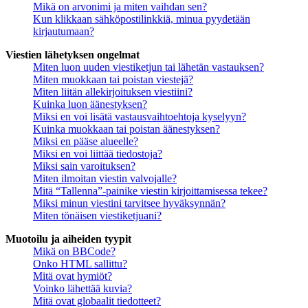
Mikä on arvonimi ja miten vaihdan sen?
Kun klikkaan sähköpostilinkkiä, minua pyydetään
kirjautumaan?
Viestien lähetyksen ongelmat
Miten luon uuden viestiketjun tai lähetän vastauksen?
Miten muokkaan tai poistan viestejä?
Miten liitän allekirjoituksen viestiini?
Kuinka luon äänestyksen?
Miksi en voi lisätä vastausvaihtoehtoja kyselyyn?
Kuinka muokkaan tai poistan äänestyksen?
Miksi en pääse alueelle?
Miksi en voi liittää tiedostoja?
Miksi sain varoituksen?
Miten ilmoitan viestin valvojalle?
Mitä “Tallenna”-painike viestin kirjoittamisessa tekee?
Miksi minun viestini tarvitsee hyväksynnän?
Miten tönäisen viestiketjuani?
Muotoilu ja aiheiden tyypit
Mikä on BBCode?
Onko HTML sallittu?
Mitä ovat hymiöt?
Voinko lähettää kuvia?
Mitä ovat globaalit tiedotteet?