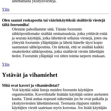
lähettämästä yksityisviestejä.
Ylös
Olen saanut roskapostia tai väärinkäytöksiä sisältäviä viestejä
tältä foorumilta!
Olemme pahoillamme siitä. Tämän foorumin
sähköpostilomake sisältää ominaisuuksia, jotka yrittävät estää
ja seurata käyttäjiä, jotka lähettävät sellaisia viestejä, joten ota
yhteyttä foorumin ylläpitäjään ja lähetä hänelle täysi kopio
saamastasi sähköpostista. On tärkeää, että se sisältää kaikki
otsaketiedot sähköpostista, jotka sisältävät viestin lähettäjän
tiedot. Foorumin ylläpitäjä voi sitten toimia tarpeen mukaan.
Ylös
Ystävät ja vihamiehet
Mitä ovat kaveri ja vihamieslistat?
Voit käyttää näitä listoja muiden foorumin käyttäjien
organisointiin. Kaverilistalle lisätään käyttäjiä omien asetusten
kautta. Tämä auttaa nopeasti näkemään jos he ovat paikalla ja
yksityisviestien lähettämisessä. Teemasta riippuen näiden
käyttäjien viestit saatetaan myös korostaa. Jos lisäät käyttäjän