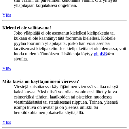
silti väärin, on palvelimen kellonaika väärin. Ota yhteyttä
ylläpitäjään korjataksesi ongelman.
Ylös
Kieleni ei ole valittavana!
Joko ylläpitäjä ei ole asentanut kielellesi kielipakettia tai
kukaan ei ole kääntänyt tätä foorumia kielellesi. Kokeile
pyytää foorumin ylläpitäjältä, josko hän voisi asentaa
tarvitsemasi kielipaketin. Jos kielipakettia ei ole olemassa, voit
luoda uuden käännöksen. Lisätietoja löytyy
phpBB
®:n
sivuilta.
Ylös
Mitä kuvia on käyttäjänimeni vieressä?
Viestejä katsottaessa käyttäjänimen vieressä saattaa näkyä
kaksi kuvaa. Yksi niistä voi olla arvonimeesi liitetty kuva
esimerkiksi tähtien, laatikoiden tai pisteiden muodossa
viestimäärästäsi tai statuksestasi riippuen. Toinen, yleensä
isompi kuva on avatar ja on yleensä uniikki tai
henkilökohtainen jokaisella käyttäjällä.
Ylös