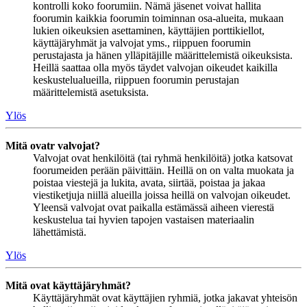
kontrolli koko foorumiin. Nämä jäsenet voivat hallita
foorumin kaikkia foorumin toiminnan osa-alueita, mukaan
lukien oikeuksien asettaminen, käyttäjien porttikiellot,
käyttäjäryhmät ja valvojat yms., riippuen foorumin
perustajasta ja hänen ylläpitäjille määrittelemistä oikeuksista.
Heillä saattaa olla myös täydet valvojan oikeudet kaikilla
keskustelualueilla, riippuen foorumin perustajan
määrittelemistä asetuksista.
Ylös
Mitä ovatr valvojat?
Valvojat ovat henkilöitä (tai ryhmä henkilöitä) jotka katsovat
foorumeiden perään päivittäin. Heillä on on valta muokata ja
poistaa viestejä ja lukita, avata, siirtää, poistaa ja jakaa
viestiketjuja niillä alueilla joissa heillä on valvojan oikeudet.
Yleensä valvojat ovat paikalla estämässä aiheen vierestä
keskustelua tai hyvien tapojen vastaisen materiaalin
lähettämistä.
Ylös
Mitä ovat käyttäjäryhmät?
Käyttäjäryhmät ovat käyttäjien ryhmiä, jotka jakavat yhteisön