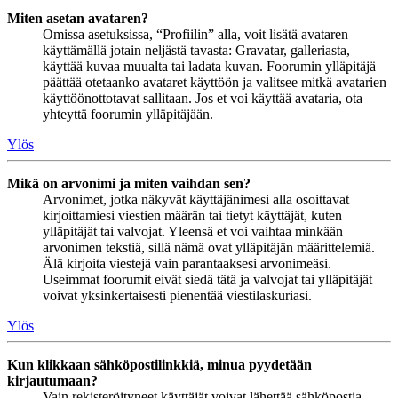
Miten asetan avataren?
Omissa asetuksissa, “Profiilin” alla, voit lisätä avataren
käyttämällä jotain neljästä tavasta: Gravatar, galleriasta,
käyttää kuvaa muualta tai ladata kuvan. Foorumin ylläpitäjä
päättää otetaanko avataret käyttöön ja valitsee mitkä avatarien
käyttöönottotavat sallitaan. Jos et voi käyttää avataria, ota
yhteyttä foorumin ylläpitäjään.
Ylös
Mikä on arvonimi ja miten vaihdan sen?
Arvonimet, jotka näkyvät käyttäjänimesi alla osoittavat
kirjoittamiesi viestien määrän tai tietyt käyttäjät, kuten
ylläpitäjät tai valvojat. Yleensä et voi vaihtaa minkään
arvonimen tekstiä, sillä nämä ovat ylläpitäjän määrittelemiä.
Älä kirjoita viestejä vain parantaaksesi arvonimeäsi.
Useimmat foorumit eivät siedä tätä ja valvojat tai ylläpitäjät
voivat yksinkertaisesti pienentää viestilaskuriasi.
Ylös
Kun klikkaan sähköpostilinkkiä, minua pyydetään
kirjautumaan?
Vain rekisteröityneet käyttäjät voivat lähettää sähköpostia