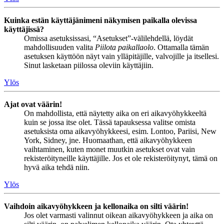
Kuinka estän käyttäjänimeni näkymisen paikalla olevissa
käyttäjissä?
Omissa asetuksissasi, “Asetukset”-välilehdellä, löydät
mahdollisuuden valita
Piilota paikallaolo
. Ottamalla tämän
asetuksen käyttöön näyt vain ylläpitäjille, valvojille ja itsellesi.
Sinut lasketaan piilossa oleviin käyttäjiin.
Ylös
Ajat ovat väärin!
On mahdollista, että näytetty aika on eri aikavyöhykkeeltä
kuin se jossa itse olet. Tässä tapauksessa valitse omista
asetuksista oma aikavyöhykkeesi, esim. Lontoo, Pariisi, New
York, Sidney, jne. Huomaathan, että aikavyöhykkeen
vaihtaminen, kuten monet muutkin asetukset ovat vain
rekisteröityneille käyttäjille. Jos et ole rekisteröitynyt, tämä on
hyvä aika tehdä niin.
Ylös
Vaihdoin aikavyöhykkeen ja kellonaika on silti väärin!
Jos olet varmasti valinnut oikean aikavyöhykkeen ja aika on