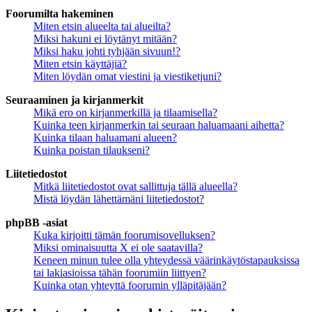
Foorumilta hakeminen
Miten etsin alueelta tai alueilta?
Miksi hakuni ei löytänyt mitään?
Miksi haku johti tyhjään sivuun!?
Miten etsin käyttäjiä?
Miten löydän omat viestini ja viestiketjuni?
Seuraaminen ja kirjanmerkit
Mikä ero on kirjanmerkillä ja tilaamisella?
Kuinka teen kirjanmerkin tai seuraan haluamaani aihetta?
Kuinka tilaan haluamani alueen?
Kuinka poistan tilaukseni?
Liitetiedostot
Mitkä liitetiedostot ovat sallittuja tällä alueella?
Mistä löydän lähettämäni liitetiedostot?
phpBB -asiat
Kuka kirjoitti tämän foorumisovelluksen?
Miksi ominaisuutta X ei ole saatavilla?
Keneen minun tulee olla yhteydessä väärinkäytöstapauksissa
tai lakiasioissa tähän foorumiin liittyen?
Kuinka otan yhteyttä foorumin ylläpitäjään?