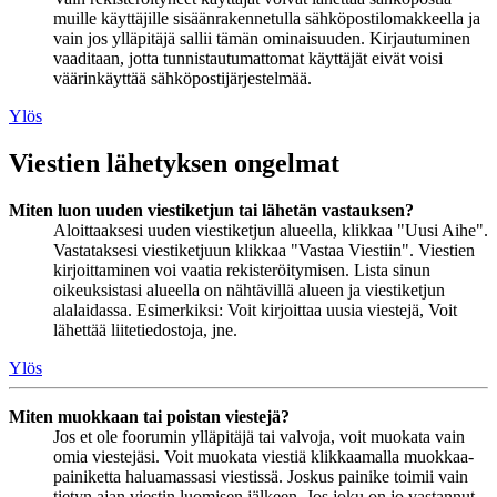
muille käyttäjille sisäänrakennetulla sähköpostilomakkeella ja
vain jos ylläpitäjä sallii tämän ominaisuuden. Kirjautuminen
vaaditaan, jotta tunnistautumattomat käyttäjät eivät voisi
väärinkäyttää sähköpostijärjestelmää.
Ylös
Viestien lähetyksen ongelmat
Miten luon uuden viestiketjun tai lähetän vastauksen?
Aloittaaksesi uuden viestiketjun alueella, klikkaa "Uusi Aihe".
Vastataksesi viestiketjuun klikkaa "Vastaa Viestiin". Viestien
kirjoittaminen voi vaatia rekisteröitymisen. Lista sinun
oikeuksistasi alueella on nähtävillä alueen ja viestiketjun
alalaidassa. Esimerkiksi: Voit kirjoittaa uusia viestejä, Voit
lähettää liitetiedostoja, jne.
Ylös
Miten muokkaan tai poistan viestejä?
Jos et ole foorumin ylläpitäjä tai valvoja, voit muokata vain
omia viestejäsi. Voit muokata viestiä klikkaamalla muokkaa-
painiketta haluamassasi viestissä. Joskus painike toimii vain
tietyn ajan viestin luomisen jälkeen. Jos joku on jo vastannut