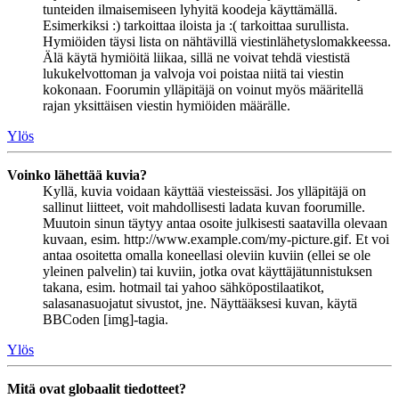
tunteiden ilmaisemiseen lyhyitä koodeja käyttämällä.
Esimerkiksi :) tarkoittaa iloista ja :( tarkoittaa surullista.
Hymiöiden täysi lista on nähtävillä viestinlähetyslomakkeessa.
Älä käytä hymiöitä liikaa, sillä ne voivat tehdä viestistä
lukukelvottoman ja valvoja voi poistaa niitä tai viestin
kokonaan. Foorumin ylläpitäjä on voinut myös määritellä
rajan yksittäisen viestin hymiöiden määrälle.
Ylös
Voinko lähettää kuvia?
Kyllä, kuvia voidaan käyttää viesteissäsi. Jos ylläpitäjä on
sallinut liitteet, voit mahdollisesti ladata kuvan foorumille.
Muutoin sinun täytyy antaa osoite julkisesti saatavilla olevaan
kuvaan, esim. http://www.example.com/my-picture.gif. Et voi
antaa osoitetta omalla koneellasi oleviin kuviin (ellei se ole
yleinen palvelin) tai kuviin, jotka ovat käyttäjätunnistuksen
takana, esim. hotmail tai yahoo sähköpostilaatikot,
salasanasuojatut sivustot, jne. Näyttääksesi kuvan, käytä
BBCoden [img]-tagia.
Ylös
Mitä ovat globaalit tiedotteet?