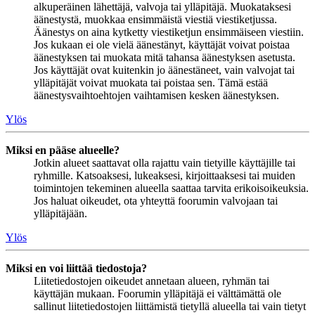
alkuperäinen lähettäjä, valvoja tai ylläpitäjä. Muokataksesi
äänestystä, muokkaa ensimmäistä viestiä viestiketjussa.
Äänestys on aina kytketty viestiketjun ensimmäiseen viestiin.
Jos kukaan ei ole vielä äänestänyt, käyttäjät voivat poistaa
äänestyksen tai muokata mitä tahansa äänestyksen asetusta.
Jos käyttäjät ovat kuitenkin jo äänestäneet, vain valvojat tai
ylläpitäjät voivat muokata tai poistaa sen. Tämä estää
äänestysvaihtoehtojen vaihtamisen kesken äänestyksen.
Ylös
Miksi en pääse alueelle?
Jotkin alueet saattavat olla rajattu vain tietyille käyttäjille tai
ryhmille. Katsoaksesi, lukeaksesi, kirjoittaaksesi tai muiden
toimintojen tekeminen alueella saattaa tarvita erikoisoikeuksia.
Jos haluat oikeudet, ota yhteyttä foorumin valvojaan tai
ylläpitäjään.
Ylös
Miksi en voi liittää tiedostoja?
Liitetiedostojen oikeudet annetaan alueen, ryhmän tai
käyttäjän mukaan. Foorumin ylläpitäjä ei välttämättä ole
sallinut liitetiedostojen liittämistä tietyllä alueella tai vain tietyt