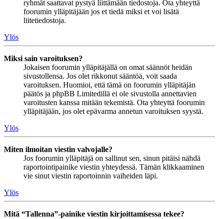
ryhmät saattavat pystyä liittämään tiedostoja. Ota yhteyttä
foorumin ylläpitäjään jos et tiedä miksi et voi lisätä
liitetiedostoja.
Ylös
Miksi sain varoituksen?
Jokaisen foorumin ylläpitäjällä on omat säännöt heidän
sivustollensa. Jos olet rikkonut sääntöä, voit saada
varoituksen. Huomioi, että tämä on foorumin ylläpitäjän
päätös ja phpBB Limitedillä ei ole sivustolla annettavien
varoitusten kanssa mitään tekemistä. Ota yhteyttä foorumin
ylläpitäjään, jos olet epävarma annetun varoituksen syystä.
Ylös
Miten ilmoitan viestin valvojalle?
Jos foorumin ylläpitäjä on sallinut sen, sinun pitäisi nähdä
raportointipainike viestin yhteydessä. Tämän klikkaaminen
vie sinut viestin raportoinnin vaiheiden läpi.
Ylös
Mitä “Tallenna”-painike viestin kirjoittamisessa tekee?