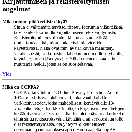
Kirjautumisen ja rekisteröitymisen
ongelmat
Miksi minun pitää rekisteröityä?
Sinun ei välttämättä tarvitse, riippuu foorumin ylläpitäjästä,
tarvitaanko foorumilla kirjoittamiseen rekisteröitymistä.
Rekisteröityminen voi kuitenkin antaa sinulle lisää
ominaisuuksia käyttöön, jotka eivät ole vieraiden
käytettävissä. Näitä ovat mm. avatar-kuvan määrittely,
yksityisviestit, sähköpostien lähettäminen muille käyttäjille,
käyttäjäryhmien jäsenyys jne. Siihen menee aikaa vain
muutamia hetkiä, joten se on suositeltavaa.
Ylös
Mikä on COPPA?
COPPA, tai Children’s Online Privacy Protection Act of
1998, on yhdysvaltalainen laki, joka vaatii kaikkien
verkkosivustojen, jotka mahdollisesti keräävät alle 13-
vuotiailta tietoja, hankkia huoltajan kirjallisen luvan tietojen
keräämiseen alle 13-vuotiaalta. Jos olet epävarma koskeeko
tämä sinua rekisteröityvänä käyttäjänä tai verkkosivua jolle
olet rekisteröitymässä, ota yhteyttä oikeudelliseen
neuvonantajaan saadaksesi apua. Huomaa, että phpBB