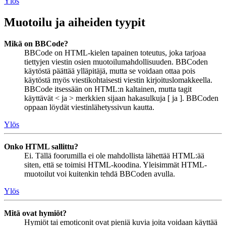
Ylös
Muotoilu ja aiheiden tyypit
Mikä on BBCode?
BBCode on HTML-kielen tapainen toteutus, joka tarjoaa
tiettyjen viestin osien muotoilumahdollisuuden. BBCoden
käytöstä päättää ylläpitäjä, mutta se voidaan ottaa pois
käytöstä myös viestikohtaisesti viestin kirjoituslomakkeella.
BBCode itsessään on HTML:n kaltainen, mutta tagit
käyttävät < ja > merkkien sijaan hakasulkuja [ ja ]. BBCoden
oppaan löydät viestinlähetyssivun kautta.
Ylös
Onko HTML sallittu?
Ei. Tällä foorumilla ei ole mahdollista lähettää HTML:ää
siten, että se toimisi HTML-koodina. Yleisimmät HTML-
muotoilut voi kuitenkin tehdä BBCoden avulla.
Ylös
Mitä ovat hymiöt?
Hymiöt tai emoticonit ovat pieniä kuvia joita voidaan käyttää