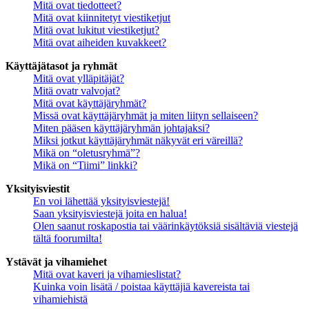
Mitä ovat tiedotteet?
Mitä ovat kiinnitetyt viestiketjut
Mitä ovat lukitut viestiketjut?
Mitä ovat aiheiden kuvakkeet?
Käyttäjätasot ja ryhmät
Mitä ovat ylläpitäjät?
Mitä ovatr valvojat?
Mitä ovat käyttäjäryhmät?
Missä ovat käyttäjäryhmät ja miten liityn sellaiseen?
Miten pääsen käyttäjäryhmän johtajaksi?
Miksi jotkut käyttäjäryhmät näkyvät eri väreillä?
Mikä on “oletusryhmä”?
Mikä on “Tiimi” linkki?
Yksityisviestit
En voi lähettää yksityisviestejä!
Saan yksityisviestejä joita en halua!
Olen saanut roskapostia tai väärinkäytöksiä sisältäviä viestejä
tältä foorumilta!
Ystävät ja vihamiehet
Mitä ovat kaveri ja vihamieslistat?
Kuinka voin lisätä / poistaa käyttäjiä kavereista tai
vihamiehistä