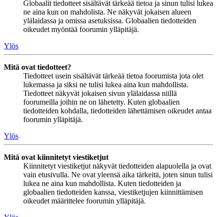
Globaalit tiedotteet sisältävät tärkeää tietoa ja sinun tulisi lukea
ne aina kun on mahdolista. Ne näkyvät jokaisen alueen
ylälaidassa ja omissa asetuksissa. Globaalien tiedotteiden
oikeudet myöntää foorumin ylläpitäjä.
Ylös
Mitä ovat tiedotteet?
Tiedotteet usein sisältävät tärkeää tietoa foorumista jota olet
lukemassa ja siksi ne tulisi lukea aina kun mahdollista.
Tiedotteet näkyvät jokaisen sivun ylälaidassa niillä
foorumeilla joihin ne on lähetetty. Kuten globaalien
tiedotteiden kohdalla, tiedotteiden lähettämisen oikeudet antaa
foorumin ylläpitäjä.
Ylös
Mitä ovat kiinnitetyt viestiketjut
Kiinnitetyt viestiketjut näkyvät tiedotteiden alapuolella ja ovat
vain etusivulla. Ne ovat yleensä aika tärkeitä, joten sinun tulisi
lukea ne aina kun mahdollista. Kuten tiedotteiden ja
globaalien tiedotteiden kanssa, viestiketjujen kiinnittämisen
oikeudet määrittelee foorumin ylläpitäjä.