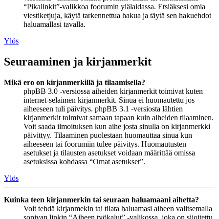
“Pikalinkit”-valikkoa foorumin ylälaidassa. Etsiäksesi omia
viestiketjuja, käytä tarkennettua hakua ja täytä sen hakuehdot
haluamallasi tavalla.
Ylös
Seuraaminen ja kirjanmerkit
Mikä ero on kirjanmerkillä ja tilaamisella?
phpBB 3.0 -versiossa aiheiden kirjanmerkit toimivat kuten
internet-selaimen kirjanmerkit. Sinua ei huomautettu jos
aiheeseen tuli päivitys. phpBB 3.1 -versiosta lähtien
kirjanmerkit toimivat samaan tapaan kuin aiheiden tilaaminen.
Voit saada ilmoituksen kun aihe josta sinulla on kirjanmerkki
päivittyy. Tilaaminen puolestaan huomauttaa sinua kun
aiheeseen tai foorumiin tulee päivitys. Huomautusten
asetukset ja tilausten asetukset voidaan määrittää omissa
asetuksissa kohdassa “Omat asetukset”.
Ylös
Kuinka teen kirjanmerkin tai seuraan haluamaani aihetta?
Voit tehdä kirjanmekin tai tilata haluamasi aiheen valitsemalla
sopivan linkin “Aiheen työkalut” -valikossa, joka on sijoitettu