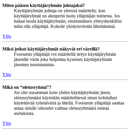
Miten pääsen käyttäjäryhmän johtajaksi?
Käyttäjäryhmän johtaja on yleensä määritelty, kun
käyttäjäryhmät on alunperin luotu ylläpitäjän toimesta. Jos
haluat luoda käyttäjäryhmän, ensimmäinen yhteyshenkilösi
tulisi olla ylläpitäjä. Kokeile yksityisviestin lähettämistä.
Ylös
Miksi jotkut käyttäjäryhmät näkyvät eri väreillä?
Foorumin ylläpitäjä voi määritellä tietyn käyttäjäryhmän
jäsenille värin joka helpottaa kyseisen käyttäjäryhmän
jäsenten tunnistamista.
Ylös
Mikä on “oletusryhmä”?
Jos olet useamman kuin yhden käyttäjäryhmän jäsen,
oletusryhmääsi käytetään määriteltäessä sinun kohdallasi
käytettävää ryhmäväriä ja titteliä. Foorumin ylläpitäjä saattaa
antaa sinulle oikeudet vaihtaa oletusryhmääsi omista
asetuksista.
Ylös