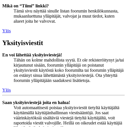
Mikä on “Tiimi” linkki?
Tämä sivu näyttää sinulle listan foorumin henkilökunnasta,
mukaanluettuna ylläpitäjät, valvojat ja muut tiedot, kuten
alueet joita he valvovat.
Ylös
Yksityisviestit
En voi lähettää yksityisviestejä!
Tähän on kolme mahdollista syytä. Et ole rekisteröitynyt ja/tai
kirjautunut sisään, foorumin ylläpitäjä on poistanut
yksityisviestit käytöstä koko foorumilta tai foorumin ylläpitäjä
on estänyt sinua lähettämästä yksityisviestejä. Ota yhteyttä
foorumin ylläpitäjään saadaksesi lisätietoja.
Ylös
Saan yksityisviestejä joita en halua!
Voit automaattisesti poistaa yksityisviestit tietyltä käyttäjältä
käyttämällä käyttäjänhallinnan viestisääntöjä. Jos saat
väärinkäytöksiä sisältäviä viestejä tietyltä käyttäjältä, voit
raportoida viestit valvojille. Heillä on oikeudet estää käyttäjiä