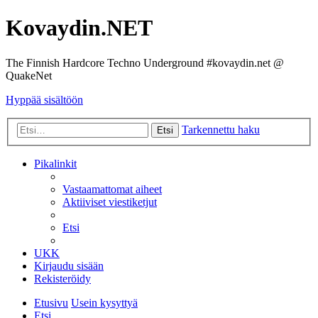
Kovaydin.NET
The Finnish Hardcore Techno Underground #kovaydin.net @
QuakeNet
Hyppää sisältöön
Tarkennettu haku
Etsi
Pikalinkit
Vastaamattomat aiheet
Aktiiviset viestiketjut
Etsi
UKK
Kirjaudu sisään
Rekisteröidy
Etusivu
Usein kysyttyä
Etsi