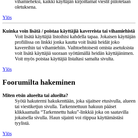
vihamieheksi, kaikki käyttäjän kirjoittamat viestit piilotetaan
oletuksena.
Ylös
Kuinka voin lisätä / poistaa käyttäjiä kavereista tai vihamiehistä
Voit lisätä käyttäjiä listoihisi kahdella tapaa. Jokaisen käyttäjän
profiilissa on linkki jonka kautta voit lisätä heidät joko
kavereihin tai vihamiehiin. Vaihtoehtoisesti omista asetuksista
voit lisätä käyttäjiä suoraan syöttämällä heidän käyttäjänimen.
Voit myös poistaa käyttäjiä listaltasi samalta sivulta.
Ylös
Foorumilta hakeminen
Miten etsin alueelta tai alueilta?
Syötä hakutermi hakukenttään, joka sijaitsee etusivulla, alueen
tai viestiketjun sivulla. Tarkennettuun hakuun pääset
klikkaamalla “Tarkennettu haku”-linkkiä joka on saatavilla
jokaisella sivulla. Haun sijainti voi riippua käyttämästäsi
tyylistä.
Ylös