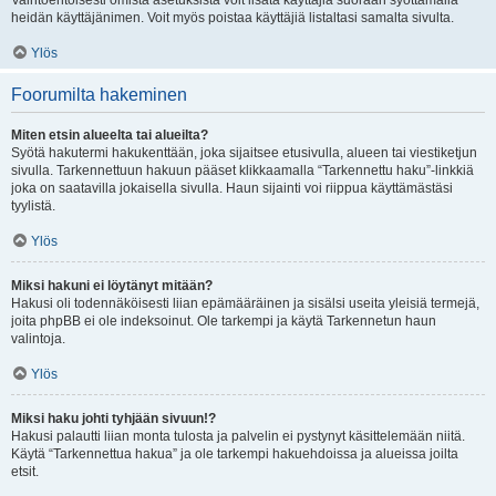
Vaihtoehtoisesti omista asetuksista voit lisätä käyttäjiä suoraan syöttämällä
heidän käyttäjänimen. Voit myös poistaa käyttäjiä listaltasi samalta sivulta.
Ylös
Foorumilta hakeminen
Miten etsin alueelta tai alueilta?
Syötä hakutermi hakukenttään, joka sijaitsee etusivulla, alueen tai viestiketjun
sivulla. Tarkennettuun hakuun pääset klikkaamalla “Tarkennettu haku”-linkkiä
joka on saatavilla jokaisella sivulla. Haun sijainti voi riippua käyttämästäsi
tyylistä.
Ylös
Miksi hakuni ei löytänyt mitään?
Hakusi oli todennäköisesti liian epämääräinen ja sisälsi useita yleisiä termejä,
joita phpBB ei ole indeksoinut. Ole tarkempi ja käytä Tarkennetun haun
valintoja.
Ylös
Miksi haku johti tyhjään sivuun!?
Hakusi palautti liian monta tulosta ja palvelin ei pystynyt käsittelemään niitä.
Käytä “Tarkennettua hakua” ja ole tarkempi hakuehdoissa ja alueissa joilta
etsit.