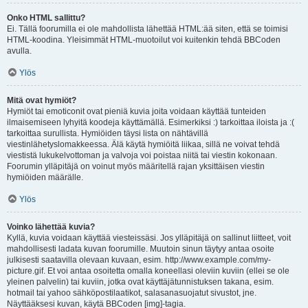
Onko HTML sallittu?
Ei. Tällä foorumilla ei ole mahdollista lähettää HTML:ää siten, että se toimisi
HTML-koodina. Yleisimmät HTML-muotoilut voi kuitenkin tehdä BBCoden
avulla.
Ylös
Mitä ovat hymiöt?
Hymiöt tai emoticonit ovat pieniä kuvia joita voidaan käyttää tunteiden
ilmaisemiseen lyhyitä koodeja käyttämällä. Esimerkiksi :) tarkoittaa iloista ja :(
tarkoittaa surullista. Hymiöiden täysi lista on nähtävillä
viestinlähetyslomakkeessa. Älä käytä hymiöitä liikaa, sillä ne voivat tehdä
viestistä lukukelvottoman ja valvoja voi poistaa niitä tai viestin kokonaan.
Foorumin ylläpitäjä on voinut myös määritellä rajan yksittäisen viestin
hymiöiden määrälle.
Ylös
Voinko lähettää kuvia?
Kyllä, kuvia voidaan käyttää viesteissäsi. Jos ylläpitäjä on sallinut liitteet, voit
mahdollisesti ladata kuvan foorumille. Muutoin sinun täytyy antaa osoite
julkisesti saatavilla olevaan kuvaan, esim. http://www.example.com/my-
picture.gif. Et voi antaa osoitetta omalla koneellasi oleviin kuviin (ellei se ole
yleinen palvelin) tai kuviin, jotka ovat käyttäjätunnistuksen takana, esim.
hotmail tai yahoo sähköpostilaatikot, salasanasuojatut sivustot, jne.
Näyttääksesi kuvan, käytä BBCoden [img]-tagia.