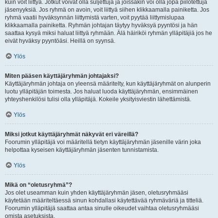
kuin voit liittyä. Jotkut voivat olla suljettuja ja joissakin voi olla jopa piilotettuja
jäsenyyksiä. Jos ryhmä on avoin, voit liittyä siihen klikkaamalla painiketta. Jos
ryhmä vaatii hyväksynnän liittymistä varten, voit pyytää liittymislupaa
klikkaamalla painiketta. Ryhmän johtajan täytyy hyväksyä pyyntösi ja hän
saattaa kysyä miksi haluat liittyä ryhmään. Älä häiriköi ryhmän ylläpitäjiä jos he
eivät hyväksy pyyntöäsi. Heillä on syynsä.
Ylös
Miten pääsen käyttäjäryhmän johtajaksi?
Käyttäjäryhmän johtaja on yleensä määritelty, kun käyttäjäryhmät on alunperin
luotu ylläpitäjän toimesta. Jos haluat luoda käyttäjäryhmän, ensimmäinen
yhteyshenkilösi tulisi olla ylläpitäjä. Kokeile yksityisviestin lähettämistä.
Ylös
Miksi jotkut käyttäjäryhmät näkyvät eri väreillä?
Foorumin ylläpitäjä voi määritellä tietyn käyttäjäryhmän jäsenille värin joka
helpottaa kyseisen käyttäjäryhmän jäsenten tunnistamista.
Ylös
Mikä on “oletusryhmä”?
Jos olet useamman kuin yhden käyttäjäryhmän jäsen, oletusryhmääsi
käytetään määriteltäessä sinun kohdallasi käytettävää ryhmäväriä ja titteliä.
Foorumin ylläpitäjä saattaa antaa sinulle oikeudet vaihtaa oletusryhmääsi
omista asetuksista.