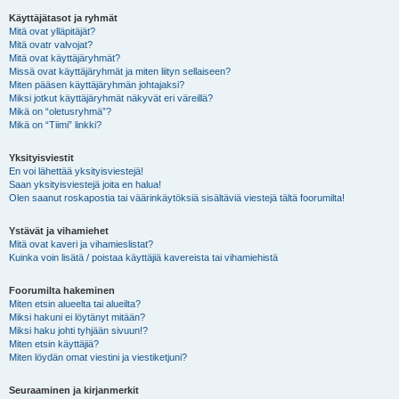
Käyttäjätasot ja ryhmät
Mitä ovat ylläpitäjät?
Mitä ovatr valvojat?
Mitä ovat käyttäjäryhmät?
Missä ovat käyttäjäryhmät ja miten liityn sellaiseen?
Miten pääsen käyttäjäryhmän johtajaksi?
Miksi jotkut käyttäjäryhmät näkyvät eri väreillä?
Mikä on “oletusryhmä”?
Mikä on “Tiimi” linkki?
Yksityisviestit
En voi lähettää yksityisviestejä!
Saan yksityisviestejä joita en halua!
Olen saanut roskapostia tai väärinkäytöksiä sisältäviä viestejä tältä foorumilta!
Ystävät ja vihamiehet
Mitä ovat kaveri ja vihamieslistat?
Kuinka voin lisätä / poistaa käyttäjiä kavereista tai vihamiehistä
Foorumilta hakeminen
Miten etsin alueelta tai alueilta?
Miksi hakuni ei löytänyt mitään?
Miksi haku johti tyhjään sivuun!?
Miten etsin käyttäjiä?
Miten löydän omat viestini ja viestiketjuni?
Seuraaminen ja kirjanmerkit