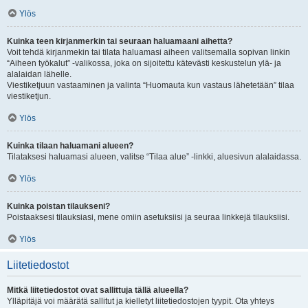
Ylös
Kuinka teen kirjanmerkin tai seuraan haluamaani aihetta?
Voit tehdä kirjanmekin tai tilata haluamasi aiheen valitsemalla sopivan linkin
“Aiheen työkalut” -valikossa, joka on sijoitettu kätevästi keskustelun ylä- ja
alalaidan lähelle.
Viestiketjuun vastaaminen ja valinta “Huomauta kun vastaus lähetetään” tilaa
viestiketjun.
Ylös
Kuinka tilaan haluamani alueen?
Tilataksesi haluamasi alueen, valitse “Tilaa alue” -linkki, aluesivun alalaidassa.
Ylös
Kuinka poistan tilaukseni?
Poistaaksesi tilauksiasi, mene omiin asetuksiisi ja seuraa linkkejä tilauksiisi.
Ylös
Liitetiedostot
Mitkä liitetiedostot ovat sallittuja tällä alueella?
Ylläpitäjä voi määrätä sallitut ja kielletyt liitetiedostojen tyypit. Ota yhteys