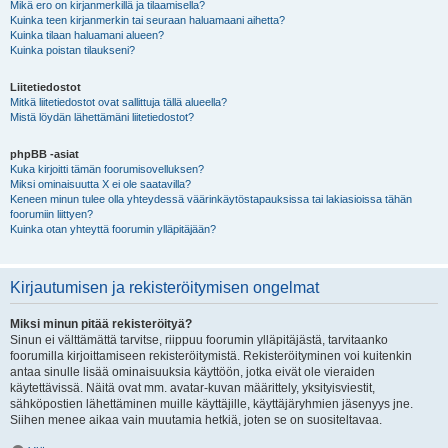
Mikä ero on kirjanmerkillä ja tilaamisella?
Kuinka teen kirjanmerkin tai seuraan haluamaani aihetta?
Kuinka tilaan haluamani alueen?
Kuinka poistan tilaukseni?
Liitetiedostot
Mitkä liitetiedostot ovat sallittuja tällä alueella?
Mistä löydän lähettämäni liitetiedostot?
phpBB -asiat
Kuka kirjoitti tämän foorumisovelluksen?
Miksi ominaisuutta X ei ole saatavilla?
Keneen minun tulee olla yhteydessä väärinkäytöstapauksissa tai lakiasioissa tähän
foorumiin liittyen?
Kuinka otan yhteyttä foorumin ylläpitäjään?
Kirjautumisen ja rekisteröitymisen ongelmat
Miksi minun pitää rekisteröityä?
Sinun ei välttämättä tarvitse, riippuu foorumin ylläpitäjästä, tarvitaanko
foorumilla kirjoittamiseen rekisteröitymistä. Rekisteröityminen voi kuitenkin
antaa sinulle lisää ominaisuuksia käyttöön, jotka eivät ole vieraiden
käytettävissä. Näitä ovat mm. avatar-kuvan määrittely, yksityisviestit,
sähköpostien lähettäminen muille käyttäjille, käyttäjäryhmien jäsenyys jne.
Siihen menee aikaa vain muutamia hetkiä, joten se on suositeltavaa.