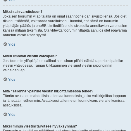
Ylös
Miksi sain varoituksen?
Jokaisen foorumin ylläpitäjällä on omat säännöt heidän sivustollensa. Jos olet
rikkonut sääntöä, voit saada varoituksen. Huomioi, että tämä on foorumin
ylläpitäjän päätös ja phpBB Limitedillä ei ole sivustolla annettavien varoitusten
kanssa mitään tekemistä. Ota yhteyttä foorumin ylläpitäjään, jos olet epävarma
annetun varoituksen syystä.
Ylös
Miten ilmoitan viestin valvojalle?
Jos foorumin ylläpitäjä on sallinut sen, sinun pitäisi nähdä raportointipainike
viestin yhteydessä. Tämän klikkaaminen vie sinut viestin raportoinnin
vaiheiden läpi.
Ylös
Mitä “Tallenna”-painike viestin kirjoittamisessa tekee?
Tämän avulla on mahdollista tallentaa luonnoksia, jotka voit kirjoittaa loppuun
ja lähettää myöhemmin. Avataksesi tallennetun luonnoksen, vieraile komissa
asetuksissa.
Ylös
Miksi minun viestini tarvitsee hyväksynnän?