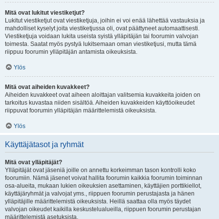
Mitä ovat lukitut viestiketjut?
Lukitut viestiketjut ovat viestiketjuja, joihin ei voi enää lähettää vastauksia ja
mahdolliset kyselyt joita viestiketjussa oli, ovat päättyneet automaattisesti.
Viestiketjuja voidaan lukita useista syistä ylläpitäjän tai foorumin valvojan
toimesta. Saatat myös pystyä lukitsemaan oman viestiketjusi, mutta tämä
riippuu foorumin ylläpitäjän antamista oikeuksista.
Ylös
Mitä ovat aiheiden kuvakkeet?
Aiheiden kuvakkeet ovat aiheen aloittajan valitsemia kuvakkeita joiden on
tarkoitus kuvastaa niiden sisältöä. Aiheiden kuvakkeiden käyttöoikeudet
riippuvat foorumin ylläpitäjän määrittelemistä oikeuksista.
Ylös
Käyttäjätasot ja ryhmät
Mitä ovat ylläpitäjät?
Ylläpitäjät ovat jäseniä joille on annettu korkeimman tason kontrolli koko
foorumiin. Nämä jäsenet voivat hallita foorumin kaikkia foorumin toiminnan
osa-alueita, mukaan lukien oikeuksien asettaminen, käyttäjien porttikiellot,
käyttäjäryhmät ja valvojat yms., riippuen foorumin perustajasta ja hänen
ylläpitäjille määrittelemistä oikeuksista. Heillä saattaa olla myös täydet
valvojan oikeudet kaikilla keskustelualueilla, riippuen foorumin perustajan
määrittelemistä asetuksista.