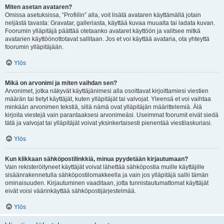
Miten asetan avataren?
Omissa asetuksissa, “Profiilin” alla, voit lisätä avataren käyttämällä jotain
neljästä tavasta: Gravatar, galleriasta, käyttää kuvaa muualta tai ladata kuvan.
Foorumin ylläpitäjä päättää otetaanko avataret käyttöön ja valitsee mitkä
avatarien käyttöönottotavat sallitaan. Jos et voi käyttää avataria, ota yhteyttä
foorumin ylläpitäjään.
Ylös
Mikä on arvonimi ja miten vaihdan sen?
Arvonimet, jotka näkyvät käyttäjänimesi alla osoittavat kirjoittamiesi viestien
määrän tai tietyt käyttäjät, kuten ylläpitäjät tai valvojat. Yleensä et voi vaihtaa
minkään arvonimen tekstiä, sillä nämä ovat ylläpitäjän määrittelemiä. Älä
kirjoita viestejä vain parantaaksesi arvonimeäsi. Useimmat foorumit eivät siedä
tätä ja valvojat tai ylläpitäjät voivat yksinkertaisesti pienentää viestilaskuriasi.
Ylös
Kun klikkaan sähköpostilinkkiä, minua pyydetään kirjautumaan?
Vain rekisteröityneet käyttäjät voivat lähettää sähköpostia muille käyttäjille
sisäänrakennetulla sähköpostilomakkeella ja vain jos ylläpitäjä sallii tämän
ominaisuuden. Kirjautuminen vaaditaan, jotta tunnistautumattomat käyttäjät
eivät voisi väärinkäyttää sähköpostijärjestelmää.
Ylös