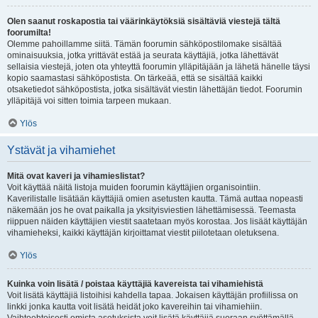
Olen saanut roskapostia tai väärinkäytöksiä sisältäviä viestejä tältä
foorumilta!
Olemme pahoillamme siitä. Tämän foorumin sähköpostilomake sisältää
ominaisuuksia, jotka yrittävät estää ja seurata käyttäjiä, jotka lähettävät
sellaisia viestejä, joten ota yhteyttä foorumin ylläpitäjään ja lähetä hänelle täysi
kopio saamastasi sähköpostista. On tärkeää, että se sisältää kaikki
otsaketiedot sähköpostista, jotka sisältävät viestin lähettäjän tiedot. Foorumin
ylläpitäjä voi sitten toimia tarpeen mukaan.
Ylös
Ystävät ja vihamiehet
Mitä ovat kaveri ja vihamieslistat?
Voit käyttää näitä listoja muiden foorumin käyttäjien organisointiin.
Kaverilistalle lisätään käyttäjiä omien asetusten kautta. Tämä auttaa nopeasti
näkemään jos he ovat paikalla ja yksityisviestien lähettämisessä. Teemasta
riippuen näiden käyttäjien viestit saatetaan myös korostaa. Jos lisäät käyttäjän
vihamieheksi, kaikki käyttäjän kirjoittamat viestit piilotetaan oletuksena.
Ylös
Kuinka voin lisätä / poistaa käyttäjiä kavereista tai vihamiehistä
Voit lisätä käyttäjiä listoihisi kahdella tapaa. Jokaisen käyttäjän profiilissa on
linkki jonka kautta voit lisätä heidät joko kavereihin tai vihamiehiin.