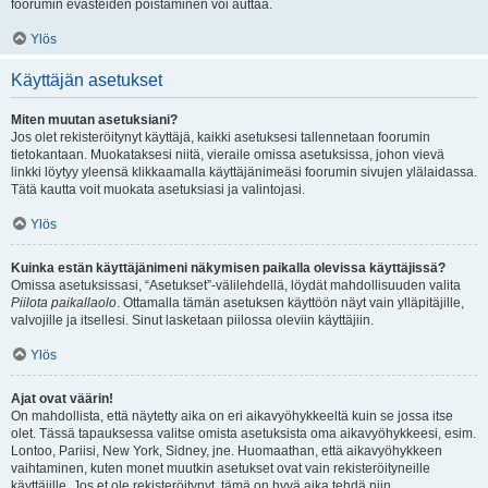
foorumin evästeiden poistaminen voi auttaa.
Ylös
Käyttäjän asetukset
Miten muutan asetuksiani?
Jos olet rekisteröitynyt käyttäjä, kaikki asetuksesi tallennetaan foorumin
tietokantaan. Muokataksesi niitä, vieraile omissa asetuksissa, johon vievä
linkki löytyy yleensä klikkaamalla käyttäjänimeäsi foorumin sivujen ylälaidassa.
Tätä kautta voit muokata asetuksiasi ja valintojasi.
Ylös
Kuinka estän käyttäjänimeni näkymisen paikalla olevissa käyttäjissä?
Omissa asetuksissasi, “Asetukset”-välilehdellä, löydät mahdollisuuden valita
Piilota paikallaolo
. Ottamalla tämän asetuksen käyttöön näyt vain ylläpitäjille,
valvojille ja itsellesi. Sinut lasketaan piilossa oleviin käyttäjiin.
Ylös
Ajat ovat väärin!
On mahdollista, että näytetty aika on eri aikavyöhykkeeltä kuin se jossa itse
olet. Tässä tapauksessa valitse omista asetuksista oma aikavyöhykkeesi, esim.
Lontoo, Pariisi, New York, Sidney, jne. Huomaathan, että aikavyöhykkeen
vaihtaminen, kuten monet muutkin asetukset ovat vain rekisteröityneille
käyttäjille. Jos et ole rekisteröitynyt, tämä on hyvä aika tehdä niin.