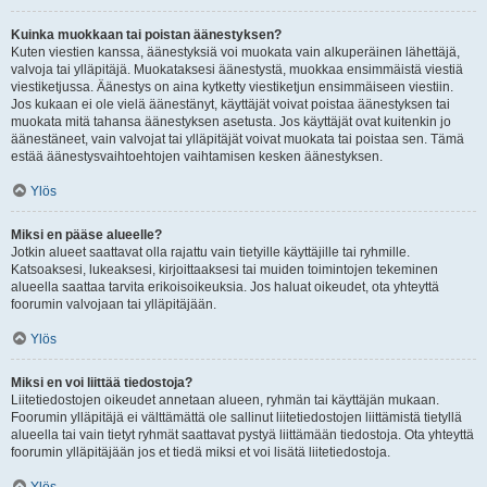
Kuinka muokkaan tai poistan äänestyksen?
Kuten viestien kanssa, äänestyksiä voi muokata vain alkuperäinen lähettäjä,
valvoja tai ylläpitäjä. Muokataksesi äänestystä, muokkaa ensimmäistä viestiä
viestiketjussa. Äänestys on aina kytketty viestiketjun ensimmäiseen viestiin.
Jos kukaan ei ole vielä äänestänyt, käyttäjät voivat poistaa äänestyksen tai
muokata mitä tahansa äänestyksen asetusta. Jos käyttäjät ovat kuitenkin jo
äänestäneet, vain valvojat tai ylläpitäjät voivat muokata tai poistaa sen. Tämä
estää äänestysvaihtoehtojen vaihtamisen kesken äänestyksen.
Ylös
Miksi en pääse alueelle?
Jotkin alueet saattavat olla rajattu vain tietyille käyttäjille tai ryhmille.
Katsoaksesi, lukeaksesi, kirjoittaaksesi tai muiden toimintojen tekeminen
alueella saattaa tarvita erikoisoikeuksia. Jos haluat oikeudet, ota yhteyttä
foorumin valvojaan tai ylläpitäjään.
Ylös
Miksi en voi liittää tiedostoja?
Liitetiedostojen oikeudet annetaan alueen, ryhmän tai käyttäjän mukaan.
Foorumin ylläpitäjä ei välttämättä ole sallinut liitetiedostojen liittämistä tietyllä
alueella tai vain tietyt ryhmät saattavat pystyä liittämään tiedostoja. Ota yhteyttä
foorumin ylläpitäjään jos et tiedä miksi et voi lisätä liitetiedostoja.