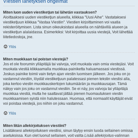
Viestien lähetyksen ongelmat
Miten luon uuden viestiketjun tai lähetän vastauksen?
Aloittaaksesi uuden viestiketjun alueella, klikkaa "Uusi Aihe". Vastataksesi
viestiketjuun klikkaa "Vastaa Viestiin". Viestien kirjoittaminen voi vaatia
rekisteröitymisen. Lista sinun oikeuksistasi alueella on nähtävillä alueen ja
viestiketjun alalaidassa. Esimerkiksi: Voit kirjoittaa uusia viestejä, Voit lähettää
liitetiedostoja, jne.
Ylös
Miten muokkaan tai poistan viestejä?
Jos et ole foorumin ylläpitäjä tai valvoja, voit muokata vain omia viestejäsi. Voit
muokata viestiä klikkaamalla muokkaa-painiketta haluamassasi viestissä.
Joskus painike toimii vain tietyn ajan viestin luomisen jälkeen. Jos joku on jo
vastannut viestiin, löydät viestiketjuun palatessasi pienen tekstin viestisi alla,
joka kertoo viestin muokkauskertojen lukumäärän ja muokkausajan. Tämä
näkyy vain jos joku on vastannut viestiin. Se ei näy, jos valvoja tai ylläpitäjä
muokkaa viestiä, mutta he saattavat jättää pienen huomautuksen viestin
muokkaamisen syistä niin halutessaan. Huomaa, että normaalit käyttäjät eivät
voi poistaa viestejä, jos niihin on joku vastannut.
Ylös
Miten liitän allekirjoituksen viestiini?
Lisätäksesi allekirjoituksen viestiisi, sinun täytyy ensin luoda sellainen omissa
asetuksissa. Kun olet luonut sellaisen, voit valita
Lisää allekirjoitus
-valinnan