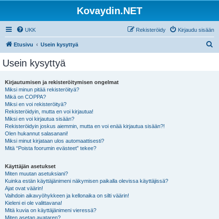
Kovaydin.NET
UKK
Rekisteröidy
Kirjaudu sisään
E
Etusivu
Usein kysyttyä
t
Usein kysyttyä
s
i
Kirjautumisen ja rekisteröitymisen ongelmat
Miksi minun pitää rekisteröityä?
Mikä on COPPA?
Miksi en voi rekisteröityä?
Rekisteröidyin, mutta en voi kirjautua!
Miksi en voi kirjautua sisään?
Rekisteröidyin joskus aiemmin, mutta en voi enää kirjautua sisään?!
Olen hukannut salasanani!
Miksi minut kirjataan ulos automaattisesti?
Mitä “Poista foorumin evästeet” tekee?
Käyttäjän asetukset
Miten muutan asetuksiani?
Kuinka estän käyttäjänimeni näkymisen paikalla olevissa käyttäjissä?
Ajat ovat väärin!
Vaihdoin aikavyöhykkeen ja kellonaika on silti väärin!
Kieleni ei ole valittavana!
Mitä kuvia on käyttäjänimeni vieressä?
Miten asetan avataren?