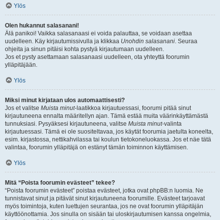
Ylös
Olen hukannut salasanani!
Älä panikoi! Vaikka salasanaasi ei voida palauttaa, se voidaan asettaa
uudelleen. Käy kirjautumissivulla ja klikkaa
Unohdin salasanani
. Seuraa
ohjeita ja sinun pitäisi kohta pystyä kirjautumaan uudelleen.
Jos et pysty asettamaan salasanaasi uudelleen, ota yhteyttä foorumin
ylläpitäjään.
Ylös
Miksi minut kirjataan ulos automaattisesti?
Jos et valitse
Muista minut
-laatikkoa kirjautuessasi, foorumi pitää sinut
kirjautuneena ennalta määritellyn ajan. Tämä estää muita väärinkäyttämästä
tunnuksiasi. Pysyäksesi kirjautuneena, valitse
Muista minut
-valinta
kirjautuessasi. Tämä ei ole suositeltavaa, jos käytät foorumia jaetulta koneelta,
esim. kirjastossa, nettikahvilassa tai koulun tietokoneluokassa. Jos et näe tätä
valintaa, foorumin ylläpitäjä on estänyt tämän toiminnon käyttämisen.
Ylös
Mitä “Poista foorumin evästeet” tekee?
“Poista foorumin evästeet” poistaa evästeet, jotka ovat phpBB:n luomia. Ne
tunnistavat sinut ja pitävät sinut kirjautuneena foorumille. Evästeet tarjoavat
myös toimintoja, kuten luettujen seurantaa, jos ne ovat foorumin ylläpitäjän
käyttöönottamia. Jos sinulla on sisään tai uloskirjautumisen kanssa ongelmia,