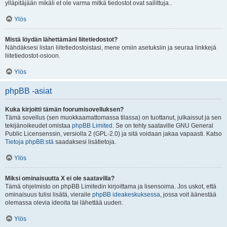
ylläpitäjään mikäli et ole varma mitkä tiedostot ovat sallittuja..
Ylös
Mistä löydän lähettämäni liitetiedostot?
Nähdäksesi listan liitetiedostoistasi, mene omiin asetuksiin ja seuraa linkkejä
liitetiedostot-osioon.
Ylös
phpBB -asiat
Kuka kirjoitti tämän foorumisovelluksen?
Tämä sovellus (sen muokkaamattomassa tilassa) on tuottanut, julkaissut ja sen
tekijänoikeudet omistaa
phpBB Limited
. Se on tehty saataville GNU General
Public Licensenssin, versiolla 2 (GPL-2.0) ja sitä voidaan jakaa vapaasti. Katso
Tietoja phpBB:stä
saadaksesi lisätietoja.
Ylös
Miksi ominaisuutta X ei ole saatavilla?
Tämä ohjelmisto on phpBB Limitedin kirjoittama ja lisensoima. Jos uskot, että
ominaisuus tulisi lisätä, vieraile
phpBB ideakeskuksessa
, jossa voit äänestää
olemassa olevia ideoita tai lähettää uuden.
Ylös