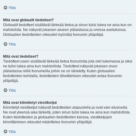
Ylös
Mitä ovat globaalit tiedotteet?
Globaalit tiedotteet sisältävät tärkeää tietoa ja sinun tulisi lukea ne aina kun on
mahdolista. Ne näkyvät jokaisen alueen ylälaidassa ja omissa asetuksissa.
Globaalien tiedotteiden oikeudet myöntää foorumin ylläpitäjä.
Ylös
Mitä ovat tiedotteet?
Tiedotteet usein sisältävät tärkeää tietoa foorumista jota olet lukemassa ja siksi
ne tulisi lukea aina kun mahdollista. Tiedotteet näkyvät jokaisen sivun
ylälaidassa niillä foorumeilla joihin ne on lähetetty. Kuten globaalien
tiedotteiden kohdalla, tiedotteiden lähettämisen oikeudet antaa foorumin
ylläpitäjä.
Ylös
Mitä ovat kiinnitetyt viestiketjut
Kiinnitetyt viestiketjut näkyvät tiedotteiden alapuolella ja ovat vain etusivulla.
Ne ovat yleensä aika tärkeitä, joten sinun tulisi lukea ne aina kun mahdollista.
Kuten tiedotteiden ja globaalien tiedotteiden kanssa, viestiketjujen
kiinnittämisen oikeudet määrittelee foorumin ylläpitäjä.
Ylös