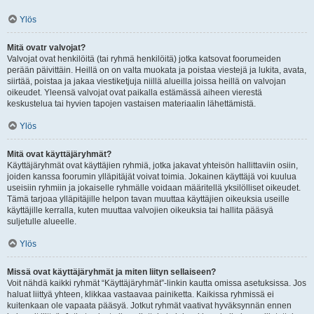
Ylös
Mitä ovatr valvojat?
Valvojat ovat henkilöitä (tai ryhmä henkilöitä) jotka katsovat foorumeiden
perään päivittäin. Heillä on on valta muokata ja poistaa viestejä ja lukita, avata,
siirtää, poistaa ja jakaa viestiketjuja niillä alueilla joissa heillä on valvojan
oikeudet. Yleensä valvojat ovat paikalla estämässä aiheen vierestä
keskustelua tai hyvien tapojen vastaisen materiaalin lähettämistä.
Ylös
Mitä ovat käyttäjäryhmät?
Käyttäjäryhmät ovat käyttäjien ryhmiä, jotka jakavat yhteisön hallittaviin osiin,
joiden kanssa foorumin ylläpitäjät voivat toimia. Jokainen käyttäjä voi kuulua
useisiin ryhmiin ja jokaiselle ryhmälle voidaan määritellä yksilölliset oikeudet.
Tämä tarjoaa ylläpitäjille helpon tavan muuttaa käyttäjien oikeuksia useille
käyttäjille kerralla, kuten muuttaa valvojien oikeuksia tai hallita pääsyä
suljetulle alueelle.
Ylös
Missä ovat käyttäjäryhmät ja miten liityn sellaiseen?
Voit nähdä kaikki ryhmät “Käyttäjäryhmät”-linkin kautta omissa asetuksissa. Jos
haluat liittyä yhteen, klikkaa vastaavaa painiketta. Kaikissa ryhmissä ei
kuitenkaan ole vapaata pääsyä. Jotkut ryhmät vaativat hyväksynnän ennen