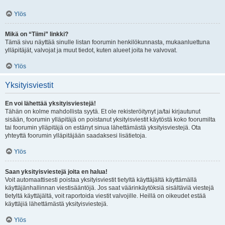
Ylös
Mikä on “Tiimi” linkki?
Tämä sivu näyttää sinulle listan foorumin henkilökunnasta, mukaanluettuna
ylläpitäjät, valvojat ja muut tiedot, kuten alueet joita he valvovat.
Ylös
Yksityisviestit
En voi lähettää yksityisviestejä!
Tähän on kolme mahdollista syytä. Et ole rekisteröitynyt ja/tai kirjautunut
sisään, foorumin ylläpitäjä on poistanut yksityisviestit käytöstä koko foorumilta
tai foorumin ylläpitäjä on estänyt sinua lähettämästä yksityisviestejä. Ota
yhteyttä foorumin ylläpitäjään saadaksesi lisätietoja.
Ylös
Saan yksityisviestejä joita en halua!
Voit automaattisesti poistaa yksityisviestit tietyltä käyttäjältä käyttämällä
käyttäjänhallinnan viestisääntöjä. Jos saat väärinkäytöksiä sisältäviä viestejä
tietyltä käyttäjältä, voit raportoida viestit valvojille. Heillä on oikeudet estää
käyttäjiä lähettämästä yksityisviestejä.
Ylös