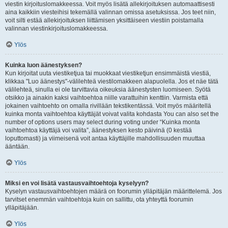
viestin kirjoituslomakkeessa. Voit myös lisätä allekirjoituksen automaattisesti
aina kaikkiin viesteihisi tekemällä valinnan omissa asetuksissa. Jos teet niin,
voit silti estää allekirjoituksen liittämisen yksittäiseen viestiin poistamalla
valinnan viestinkirjoituslomakkeessa.
Ylös
Kuinka luon äänestyksen?
Kun kirjoitat uuta viestiketjua tai muokkaat viestiketjun ensimmäistä viestiä,
klikkaa "Luo äänestys"-välilehteä viestilomakkeen alapuolella. Jos et näe tätä
välilehteä, sinulla ei ole tarvittavia oikeuksia äänestysten luomiseen. Syötä
otsikko ja ainakin kaksi vaihtoehtoa niille varattuihin kenttiin. Varmista että
jokainen vaihtoehto on omalla rivillään tekstikentässä. Voit myös määritellä
kuinka monta vaihtoehtoa käyttäjät voivat valita kohdasta You can also set the
number of options users may select during voting under “Kuinka monta
vaihtoehtoa käyttäjä voi valita”, äänestyksen kesto päivinä (0 kestää
loputtomasti) ja viimeisenä voit antaa käyttäjille mahdollisuuden muuttaa
ääntään.
Ylös
Miksi en voi lisätä vastausvaihtoehtoja kyselyyn?
Kyselyn vastausvaihtoehtojen määrä on foorumin ylläpitäjän määrittelemä. Jos
tarvitset enemmän vaihtoehtoja kuin on sallittu, ota yhteyttä foorumin
ylläpitäjään.
Ylös