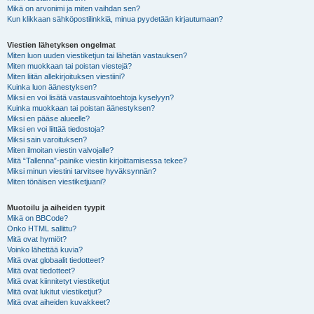
Mikä on arvonimi ja miten vaihdan sen?
Kun klikkaan sähköpostilinkkiä, minua pyydetään kirjautumaan?
Viestien lähetyksen ongelmat
Miten luon uuden viestiketjun tai lähetän vastauksen?
Miten muokkaan tai poistan viestejä?
Miten liitän allekirjoituksen viestiini?
Kuinka luon äänestyksen?
Miksi en voi lisätä vastausvaihtoehtoja kyselyyn?
Kuinka muokkaan tai poistan äänestyksen?
Miksi en pääse alueelle?
Miksi en voi liittää tiedostoja?
Miksi sain varoituksen?
Miten ilmoitan viestin valvojalle?
Mitä “Tallenna”-painike viestin kirjoittamisessa tekee?
Miksi minun viestini tarvitsee hyväksynnän?
Miten tönäisen viestiketjuani?
Muotoilu ja aiheiden tyypit
Mikä on BBCode?
Onko HTML sallittu?
Mitä ovat hymiöt?
Voinko lähettää kuvia?
Mitä ovat globaalit tiedotteet?
Mitä ovat tiedotteet?
Mitä ovat kiinnitetyt viestiketjut
Mitä ovat lukitut viestiketjut?
Mitä ovat aiheiden kuvakkeet?