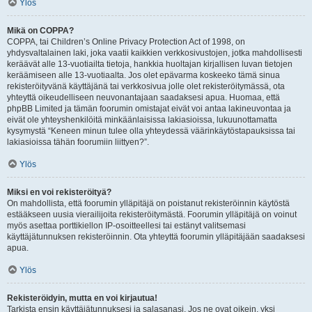
Ylös
Mikä on COPPA?
COPPA, tai Children’s Online Privacy Protection Act of 1998, on
yhdysvaltalainen laki, joka vaatii kaikkien verkkosivustojen, jotka mahdollisesti
keräävät alle 13-vuotiailta tietoja, hankkia huoltajan kirjallisen luvan tietojen
keräämiseen alle 13-vuotiaalta. Jos olet epävarma koskeeko tämä sinua
rekisteröityvänä käyttäjänä tai verkkosivua jolle olet rekisteröitymässä, ota
yhteyttä oikeudelliseen neuvonantajaan saadaksesi apua. Huomaa, että
phpBB Limited ja tämän foorumin omistajat eivät voi antaa lakineuvontaa ja
eivät ole yhteyshenkilöitä minkäänlaisissa lakiasioissa, lukuunottamatta
kysymystä “Keneen minun tulee olla yhteydessä väärinkäytöstapauksissa tai
lakiasioissa tähän foorumiin liittyen?”.
Ylös
Miksi en voi rekisteröityä?
On mahdollista, että foorumin ylläpitäjä on poistanut rekisteröinnin käytöstä
estääkseen uusia vierailijoita rekisteröitymästä. Foorumin ylläpitäjä on voinut
myös asettaa porttikiellon IP-osoitteellesi tai estänyt valitsemasi
käyttäjätunnuksen rekisteröinnin. Ota yhteyttä foorumin ylläpitäjään saadaksesi
apua.
Ylös
Rekisteröidyin, mutta en voi kirjautua!
Tarkista ensin käyttäjätunnuksesi ja salasanasi. Jos ne ovat oikein, yksi