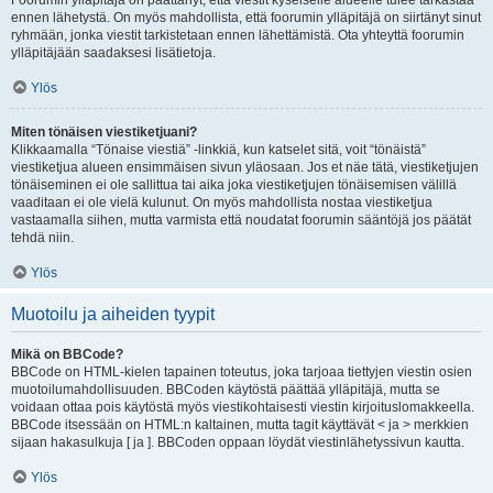
Foorumin ylläpitäjä on päättänyt, että viestit kyseiselle alueelle tulee tarkastaa
ennen lähetystä. On myös mahdollista, että foorumin ylläpitäjä on siirtänyt sinut
ryhmään, jonka viestit tarkistetaan ennen lähettämistä. Ota yhteyttä foorumin
ylläpitäjään saadaksesi lisätietoja.
Ylös
Miten tönäisen viestiketjuani?
Klikkaamalla “Tönaise viestiä” -linkkiä, kun katselet sitä, voit “tönäistä”
viestiketjua alueen ensimmäisen sivun yläosaan. Jos et näe tätä, viestiketjujen
tönäiseminen ei ole sallittua tai aika joka viestiketjujen tönäisemisen välillä
vaaditaan ei ole vielä kulunut. On myös mahdollista nostaa viestiketjua
vastaamalla siihen, mutta varmista että noudatat foorumin sääntöjä jos päätät
tehdä niin.
Ylös
Muotoilu ja aiheiden tyypit
Mikä on BBCode?
BBCode on HTML-kielen tapainen toteutus, joka tarjoaa tiettyjen viestin osien
muotoilumahdollisuuden. BBCoden käytöstä päättää ylläpitäjä, mutta se
voidaan ottaa pois käytöstä myös viestikohtaisesti viestin kirjoituslomakkeella.
BBCode itsessään on HTML:n kaltainen, mutta tagit käyttävät < ja > merkkien
sijaan hakasulkuja [ ja ]. BBCoden oppaan löydät viestinlähetyssivun kautta.
Ylös