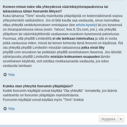
Keneen minun tulee olla yhteydessä väärinkäytöstapauksissa tai
lakiasioissa tähän foorumiin liittyen?
Kuka tahansa “Tiimi”-sivulla mainituista ylläpitäjistä on todennäköisesti sopiva
yhteyshenkilö valituksillesi. Jos et tätä kautta saa vastausta, sinun kannattaa
ottaa yhteyttä verkkotunnuksen omistajaan (tee
whois-kysely
) tai jos kyseessä
on ilmaispalvelussa oleva (esim. Yahoo!, free.fr, f2s.com, jne.), ota yhteyttä
ylläpitoon tai väärinkäytöksistä vastaavaan osastoon kyseisessä palvelussa.
Huomaa, että phpBB Limitedillä
ei ole lainkaan toimivaltaa
ja sitä ei voida
pitää vastuussa miten, missä tai kenen toimesta tämä foorumi on käytössä. Älä
ota yhteyttä phpBB Limitediin missään lakiasioissa
jotka eivät liity
phpBB.com-sivustoon tai pelkkään phpBB-sovellukseen itseensä. Jos lähetät
sähköpostia phpBB Limitedille
mistään kolmannen osapuolen
tämän
sovelluksen käytöstä, voit odottaa niukkasanaista vastausta, jos edes
vastausta lainkaan.
Ylös
Kuinka otan yhteyttä foorumin ylläpitäjään?
Kaikki foorumin käyttäjät voivat käyttää “Ota yhteyttä” -lomaketta, jos täämä
vaihtoehto on foorumin ylläpitäjän mahdollistama.
Foorumin käyttäjät voivat käyttää myös “Tiimi”-linkkiä.
Ylös
Hyppää