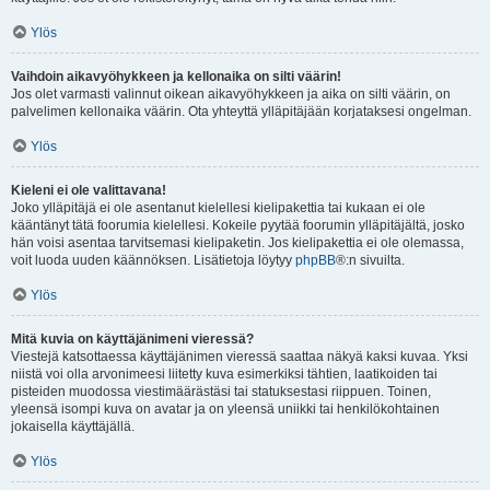
Ylös
Vaihdoin aikavyöhykkeen ja kellonaika on silti väärin!
Jos olet varmasti valinnut oikean aikavyöhykkeen ja aika on silti väärin, on
palvelimen kellonaika väärin. Ota yhteyttä ylläpitäjään korjataksesi ongelman.
Ylös
Kieleni ei ole valittavana!
Joko ylläpitäjä ei ole asentanut kielellesi kielipakettia tai kukaan ei ole
kääntänyt tätä foorumia kielellesi. Kokeile pyytää foorumin ylläpitäjältä, josko
hän voisi asentaa tarvitsemasi kielipaketin. Jos kielipakettia ei ole olemassa,
voit luoda uuden käännöksen. Lisätietoja löytyy
phpBB
®:n sivuilta.
Ylös
Mitä kuvia on käyttäjänimeni vieressä?
Viestejä katsottaessa käyttäjänimen vieressä saattaa näkyä kaksi kuvaa. Yksi
niistä voi olla arvonimeesi liitetty kuva esimerkiksi tähtien, laatikoiden tai
pisteiden muodossa viestimäärästäsi tai statuksestasi riippuen. Toinen,
yleensä isompi kuva on avatar ja on yleensä uniikki tai henkilökohtainen
jokaisella käyttäjällä.
Ylös