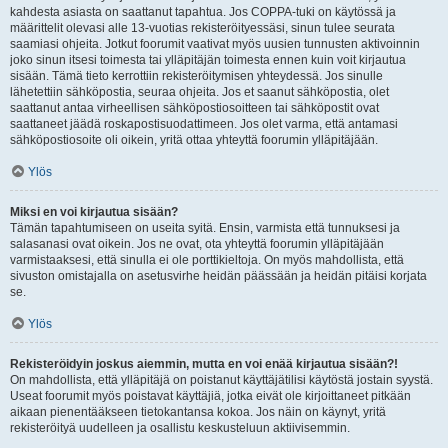
kahdesta asiasta on saattanut tapahtua. Jos COPPA-tuki on käytössä ja
määrittelit olevasi alle 13-vuotias rekisteröityessäsi, sinun tulee seurata
saamiasi ohjeita. Jotkut foorumit vaativat myös uusien tunnusten aktivoinnin
joko sinun itsesi toimesta tai ylläpitäjän toimesta ennen kuin voit kirjautua
sisään. Tämä tieto kerrottiin rekisteröitymisen yhteydessä. Jos sinulle
lähetettiin sähköpostia, seuraa ohjeita. Jos et saanut sähköpostia, olet
saattanut antaa virheellisen sähköpostiosoitteen tai sähköpostit ovat
saattaneet jäädä roskapostisuodattimeen. Jos olet varma, että antamasi
sähköpostiosoite oli oikein, yritä ottaa yhteyttä foorumin ylläpitäjään.
Ylös
Miksi en voi kirjautua sisään?
Tämän tapahtumiseen on useita syitä. Ensin, varmista että tunnuksesi ja
salasanasi ovat oikein. Jos ne ovat, ota yhteyttä foorumin ylläpitäjään
varmistaaksesi, että sinulla ei ole porttikieltoja. On myös mahdollista, että
sivuston omistajalla on asetusvirhe heidän päässään ja heidän pitäisi korjata
se.
Ylös
Rekisteröidyin joskus aiemmin, mutta en voi enää kirjautua sisään?!
On mahdollista, että ylläpitäjä on poistanut käyttäjätilisi käytöstä jostain syystä.
Useat foorumit myös poistavat käyttäjiä, jotka eivät ole kirjoittaneet pitkään
aikaan pienentääkseen tietokantansa kokoa. Jos näin on käynyt, yritä
rekisteröityä uudelleen ja osallistu keskusteluun aktiivisemmin.