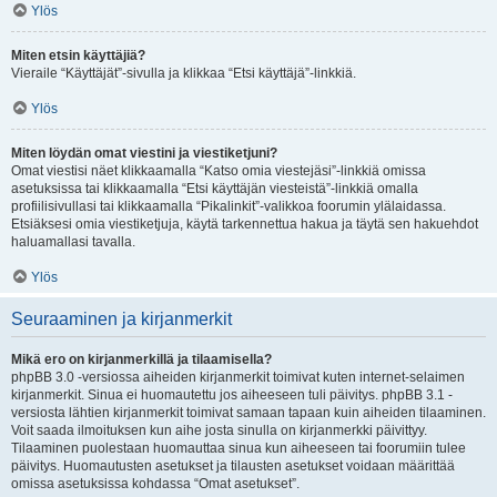
Ylös
Miten etsin käyttäjiä?
Vieraile “Käyttäjät”-sivulla ja klikkaa “Etsi käyttäjä”-linkkiä.
Ylös
Miten löydän omat viestini ja viestiketjuni?
Omat viestisi näet klikkaamalla “Katso omia viestejäsi”-linkkiä omissa
asetuksissa tai klikkaamalla “Etsi käyttäjän viesteistä”-linkkiä omalla
profiilisivullasi tai klikkaamalla “Pikalinkit”-valikkoa foorumin ylälaidassa.
Etsiäksesi omia viestiketjuja, käytä tarkennettua hakua ja täytä sen hakuehdot
haluamallasi tavalla.
Ylös
Seuraaminen ja kirjanmerkit
Mikä ero on kirjanmerkillä ja tilaamisella?
phpBB 3.0 -versiossa aiheiden kirjanmerkit toimivat kuten internet-selaimen
kirjanmerkit. Sinua ei huomautettu jos aiheeseen tuli päivitys. phpBB 3.1 -
versiosta lähtien kirjanmerkit toimivat samaan tapaan kuin aiheiden tilaaminen.
Voit saada ilmoituksen kun aihe josta sinulla on kirjanmerkki päivittyy.
Tilaaminen puolestaan huomauttaa sinua kun aiheeseen tai foorumiin tulee
päivitys. Huomautusten asetukset ja tilausten asetukset voidaan määrittää
omissa asetuksissa kohdassa “Omat asetukset”.