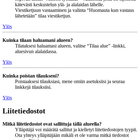
kätevästi keskustelun ylä- ja alalaidan lähelle.
Viestiketjuun vastaaminen ja valinta “Huomauta kun vastaus
lähetetään” tilaa viestiketjun.
Ylös
Kuinka tilaan haluamani alueen?
Tilataksesi haluamasi alueen, valitse “Tilaa alue” -linkki,
aluesivun alalaidassa.
Ylös
Kuinka poistan tilaukseni?
Poistaaksesi tilauksiasi, mene omiin asetuksiisi ja seuraa
linkkejä tilauksiisi.
Ylös
Liitetiedostot
Mitkä liitetiedostot ovat sallittuja tällä alueella?
Ylläpitäjä voi määrätä sallitut ja kielletyt liitetiedostojen tyypit.
Ota yhteys ylläpitäjään mikäli et ole varma mitkä tiedostot