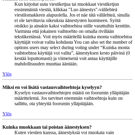
Kun kirjoitat uuta viestiketjua tai muokkaat viestiketjun
ensimmäistä viestiä, klikkaa "Luo äänestys"-välilehteä
viestilomakkeen alapuolella. Jos et näe tätä välilehteä, sinulla
ei ole tarvittavia oikeuksia äänestysten luomiseen. Syötä
otsikko ja ainakin kaksi vaihtoehtoa niille varattuihin kenttiin.
Varmista että jokainen vaihtoehto on omalla rivillään
tekstikentässä. Voit myös määritellä kuinka monta vaihtoehtoa
käyttäjät voivat valita kohdasta You can also set the number of
options users may select during voting under “Kuinka monta
vaihtoehtoa käyttäjä voi valita”, äänestyksen kesto päivinä (0
kestää loputtomasti) ja viimeisenä voit antaa käyttäjille
mahdollisuuden muuttaa ääntään.
Ylös
Miksi en voi lisätä vastausvaihtoehtoja kyselyyn?
Kyselyn vastausvaihtoehtojen määrä on foorumin ylläpitäjän
määrittelemä. Jos tarvitset enemmän vaihtoehtoja kuin on
sallittu, ota yhteyttä foorumin ylläpitäjään.
Ylös
Kuinka muokkaan tai poistan äänestyksen?
Kuten viestien kanssa, äänestyksiä voi muokata vain