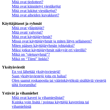
Mitä ovat tiedotteet?
Mitä ovat kiinnitetyt viestiketjut
Mitä ovat lukitut viestiketjut?
Mitä ovat aiheiden kuvakkeet?
Käyttäjätasot ja ryhmät
Mitä ovat ylläpitäjät?
Mitä ovatr valvojat?
Mitä ovat käyttäjäryhmät?
Missä ovat käyttäjäryhmät ja miten liityn sellaiseen?
Miten pääsen käyttäjäryhmän johtajaksi?
Miksi jotkut käyttäjäryhmät näkyvät eri väreillä?
Mikä on “oletusryhmä”?
Mikä on “Tiimi” linkki?
Yksityisviestit
En voi lähettää yksityisviestejä!
Saan yksityisviestejä joita en halua!
Olen saanut roskapostia tai väärinkäytöksiä sisältäviä viestejä
tältä foorumilta!
Ystävät ja vihamiehet
Mitä ovat kaveri ja vihamieslistat?
Kuinka voin lisätä / poistaa käyttäjiä kavereista tai
vihamiehistä