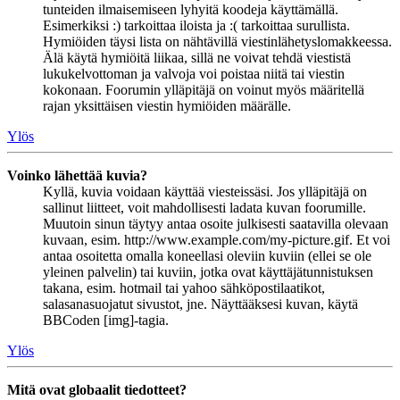
tunteiden ilmaisemiseen lyhyitä koodeja käyttämällä.
Esimerkiksi :) tarkoittaa iloista ja :( tarkoittaa surullista.
Hymiöiden täysi lista on nähtävillä viestinlähetyslomakkeessa.
Älä käytä hymiöitä liikaa, sillä ne voivat tehdä viestistä
lukukelvottoman ja valvoja voi poistaa niitä tai viestin
kokonaan. Foorumin ylläpitäjä on voinut myös määritellä
rajan yksittäisen viestin hymiöiden määrälle.
Ylös
Voinko lähettää kuvia?
Kyllä, kuvia voidaan käyttää viesteissäsi. Jos ylläpitäjä on
sallinut liitteet, voit mahdollisesti ladata kuvan foorumille.
Muutoin sinun täytyy antaa osoite julkisesti saatavilla olevaan
kuvaan, esim. http://www.example.com/my-picture.gif. Et voi
antaa osoitetta omalla koneellasi oleviin kuviin (ellei se ole
yleinen palvelin) tai kuviin, jotka ovat käyttäjätunnistuksen
takana, esim. hotmail tai yahoo sähköpostilaatikot,
salasanasuojatut sivustot, jne. Näyttääksesi kuvan, käytä
BBCoden [img]-tagia.
Ylös
Mitä ovat globaalit tiedotteet?