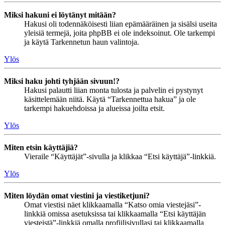
Miksi hakuni ei löytänyt mitään?
Hakusi oli todennäköisesti liian epämääräinen ja sisälsi useita
yleisiä termejä, joita phpBB ei ole indeksoinut. Ole tarkempi
ja käytä Tarkennetun haun valintoja.
Ylös
Miksi haku johti tyhjään sivuun!?
Hakusi palautti liian monta tulosta ja palvelin ei pystynyt
käsittelemään niitä. Käytä “Tarkennettua hakua” ja ole
tarkempi hakuehdoissa ja alueissa joilta etsit.
Ylös
Miten etsin käyttäjiä?
Vieraile “Käyttäjät”-sivulla ja klikkaa “Etsi käyttäjä”-linkkiä.
Ylös
Miten löydän omat viestini ja viestiketjuni?
Omat viestisi näet klikkaamalla “Katso omia viestejäsi”-
linkkiä omissa asetuksissa tai klikkaamalla “Etsi käyttäjän
viesteistä”-linkkiä omalla profiilisivullasi tai klikkaamalla