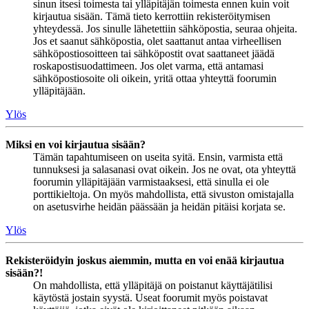
sinun itsesi toimesta tai ylläpitäjän toimesta ennen kuin voit
kirjautua sisään. Tämä tieto kerrottiin rekisteröitymisen
yhteydessä. Jos sinulle lähetettiin sähköpostia, seuraa ohjeita.
Jos et saanut sähköpostia, olet saattanut antaa virheellisen
sähköpostiosoitteen tai sähköpostit ovat saattaneet jäädä
roskapostisuodattimeen. Jos olet varma, että antamasi
sähköpostiosoite oli oikein, yritä ottaa yhteyttä foorumin
ylläpitäjään.
Ylös
Miksi en voi kirjautua sisään?
Tämän tapahtumiseen on useita syitä. Ensin, varmista että
tunnuksesi ja salasanasi ovat oikein. Jos ne ovat, ota yhteyttä
foorumin ylläpitäjään varmistaaksesi, että sinulla ei ole
porttikieltoja. On myös mahdollista, että sivuston omistajalla
on asetusvirhe heidän päässään ja heidän pitäisi korjata se.
Ylös
Rekisteröidyin joskus aiemmin, mutta en voi enää kirjautua
sisään?!
On mahdollista, että ylläpitäjä on poistanut käyttäjätilisi
käytöstä jostain syystä. Useat foorumit myös poistavat