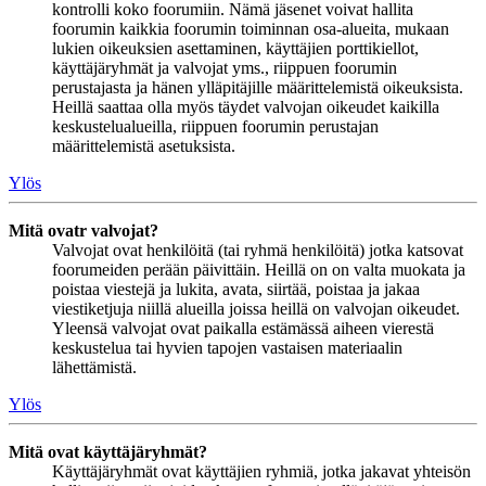
kontrolli koko foorumiin. Nämä jäsenet voivat hallita
foorumin kaikkia foorumin toiminnan osa-alueita, mukaan
lukien oikeuksien asettaminen, käyttäjien porttikiellot,
käyttäjäryhmät ja valvojat yms., riippuen foorumin
perustajasta ja hänen ylläpitäjille määrittelemistä oikeuksista.
Heillä saattaa olla myös täydet valvojan oikeudet kaikilla
keskustelualueilla, riippuen foorumin perustajan
määrittelemistä asetuksista.
Ylös
Mitä ovatr valvojat?
Valvojat ovat henkilöitä (tai ryhmä henkilöitä) jotka katsovat
foorumeiden perään päivittäin. Heillä on on valta muokata ja
poistaa viestejä ja lukita, avata, siirtää, poistaa ja jakaa
viestiketjuja niillä alueilla joissa heillä on valvojan oikeudet.
Yleensä valvojat ovat paikalla estämässä aiheen vierestä
keskustelua tai hyvien tapojen vastaisen materiaalin
lähettämistä.
Ylös
Mitä ovat käyttäjäryhmät?
Käyttäjäryhmät ovat käyttäjien ryhmiä, jotka jakavat yhteisön