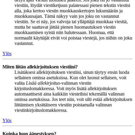
viestiin, löydät viestiketjuun palatessasi pienen tekstin viestisi
alla, joka kertoo viestin muokkauskertojen lukumäärän ja
muokkausajan. Tämä näkyy vain jos joku on vastannut
viestiin. Se ei näy, jos valvoja tai ylläpitäjä muokkaa viestiä,
mutta he saattavat jättää pienen huomautuksen viestin
muokkaamisen syistä niin halutessaan. Huomaa, että
normaalit käyttäjät eivät voi poistaa viestejä, jos niihin on joku
vastannut.
Ylös
Miten liitän allekirjoituksen viestiini?
Lisätäksesi allekirjoituksen viestiisi, sinun täytyy ensin luoda
sellainen omissa asetuksissa. Kun olet luonut sellaisen, voit
valita
Lisää allekirjoitus
-valinnan viestin
kirjoituslomakkeessa. Voit myös lisätä allekirjoituksen
automaattisesti aina kaikkiin viesteihisi tekemällä valinnan
omissa asetuksissa. Jos teet niin, voit silti estää allekirjoituksen
liittämisen yksittäiseen viestiin poistamalla valinnan
viestinkirjoituslomakkeessa.
Ylös
Kuinka luon äänestyksen?