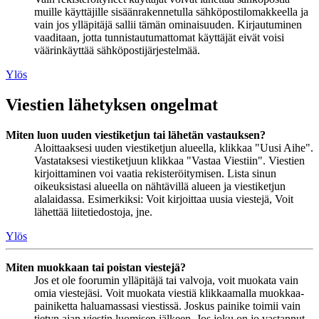
muille käyttäjille sisäänrakennetulla sähköpostilomakkeella ja
vain jos ylläpitäjä sallii tämän ominaisuuden. Kirjautuminen
vaaditaan, jotta tunnistautumattomat käyttäjät eivät voisi
väärinkäyttää sähköpostijärjestelmää.
Ylös
Viestien lähetyksen ongelmat
Miten luon uuden viestiketjun tai lähetän vastauksen?
Aloittaaksesi uuden viestiketjun alueella, klikkaa "Uusi Aihe".
Vastataksesi viestiketjuun klikkaa "Vastaa Viestiin". Viestien
kirjoittaminen voi vaatia rekisteröitymisen. Lista sinun
oikeuksistasi alueella on nähtävillä alueen ja viestiketjun
alalaidassa. Esimerkiksi: Voit kirjoittaa uusia viestejä, Voit
lähettää liitetiedostoja, jne.
Ylös
Miten muokkaan tai poistan viestejä?
Jos et ole foorumin ylläpitäjä tai valvoja, voit muokata vain
omia viestejäsi. Voit muokata viestiä klikkaamalla muokkaa-
painiketta haluamassasi viestissä. Joskus painike toimii vain
tietyn ajan viestin luomisen jälkeen. Jos joku on jo vastannut