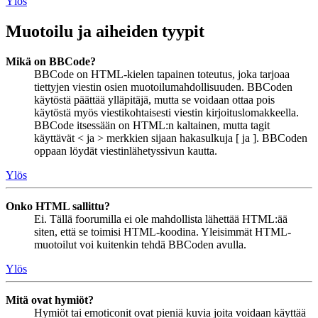
Ylös
Muotoilu ja aiheiden tyypit
Mikä on BBCode?
BBCode on HTML-kielen tapainen toteutus, joka tarjoaa
tiettyjen viestin osien muotoilumahdollisuuden. BBCoden
käytöstä päättää ylläpitäjä, mutta se voidaan ottaa pois
käytöstä myös viestikohtaisesti viestin kirjoituslomakkeella.
BBCode itsessään on HTML:n kaltainen, mutta tagit
käyttävät < ja > merkkien sijaan hakasulkuja [ ja ]. BBCoden
oppaan löydät viestinlähetyssivun kautta.
Ylös
Onko HTML sallittu?
Ei. Tällä foorumilla ei ole mahdollista lähettää HTML:ää
siten, että se toimisi HTML-koodina. Yleisimmät HTML-
muotoilut voi kuitenkin tehdä BBCoden avulla.
Ylös
Mitä ovat hymiöt?
Hymiöt tai emoticonit ovat pieniä kuvia joita voidaan käyttää