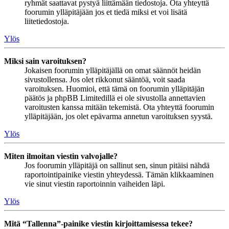
ryhmät saattavat pystyä liittämään tiedostoja. Ota yhteyttä
foorumin ylläpitäjään jos et tiedä miksi et voi lisätä
liitetiedostoja.
Ylös
Miksi sain varoituksen?
Jokaisen foorumin ylläpitäjällä on omat säännöt heidän
sivustollensa. Jos olet rikkonut sääntöä, voit saada
varoituksen. Huomioi, että tämä on foorumin ylläpitäjän
päätös ja phpBB Limitedillä ei ole sivustolla annettavien
varoitusten kanssa mitään tekemistä. Ota yhteyttä foorumin
ylläpitäjään, jos olet epävarma annetun varoituksen syystä.
Ylös
Miten ilmoitan viestin valvojalle?
Jos foorumin ylläpitäjä on sallinut sen, sinun pitäisi nähdä
raportointipainike viestin yhteydessä. Tämän klikkaaminen
vie sinut viestin raportoinnin vaiheiden läpi.
Ylös
Mitä “Tallenna”-painike viestin kirjoittamisessa tekee?