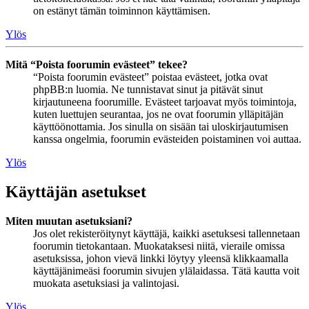
on estänyt tämän toiminnon käyttämisen.
Ylös
Mitä “Poista foorumin evästeet” tekee?
“Poista foorumin evästeet” poistaa evästeet, jotka ovat
phpBB:n luomia. Ne tunnistavat sinut ja pitävät sinut
kirjautuneena foorumille. Evästeet tarjoavat myös toimintoja,
kuten luettujen seurantaa, jos ne ovat foorumin ylläpitäjän
käyttöönottamia. Jos sinulla on sisään tai uloskirjautumisen
kanssa ongelmia, foorumin evästeiden poistaminen voi auttaa.
Ylös
Käyttäjän asetukset
Miten muutan asetuksiani?
Jos olet rekisteröitynyt käyttäjä, kaikki asetuksesi tallennetaan
foorumin tietokantaan. Muokataksesi niitä, vieraile omissa
asetuksissa, johon vievä linkki löytyy yleensä klikkaamalla
käyttäjänimeäsi foorumin sivujen ylälaidassa. Tätä kautta voit
muokata asetuksiasi ja valintojasi.
Ylös