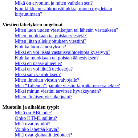
Mikä on arvonimi ja miten vaihdan sen?
Kun klikkaan sähköpostilinkkiä, minua pyydetään
kirjautumaan?
Viestien lähetyksen ongelmat
Miten luon uuden viestiketjun tai lähetän vastauksen?
Miten muokkaan tai poistan viestejä?
Miten liitän allekirjoituksen viestiini?
Kuinka luon äänestyksen?
Miksi en voi lisätä vastausvaihtoehtoja kyselyyn?
Kuinka muokkaan tai poistan äänestyksen?
Miksi en pääse alueelle?
Miksi en voi liittää tiedostoja?
Miksi sain varoituksen?
Miten ilmoitan viestin valvojalle?
Mitä “Tallenna”-painike viestin kirjoittamisessa tekee?
Miksi minun viestini tarvitsee hyväksynnän?
Miten tönäisen viestiketjuani?
Muotoilu ja aiheiden tyypit
Mikä on BBCode?
Onko HTML sallittu?
Mitä ovat hymiöt?
Voinko lähettää kuvia?
Mitä ovat globaalit tiedotteet?