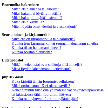
Foorumilta hakeminen
Miten etsin alueelta tai alueilta?
Miksi hakuni ei löytänyt mitään?
Miksi haku johti tyhjään sivuun!?
Miten etsin käyttäjiä?
Miten löydän omat viestini ja viestiketjuni?
Seuraaminen ja kirjanmerkit
Mikä ero on kirjanmerkillä ja tilaamisella?
Kuinka teen kirjanmerkin tai seuraan haluamaani aihetta?
Kuinka tilaan haluamani alueen?
Kuinka poistan tilaukseni?
Liitetiedostot
Mitkä liitetiedostot ovat sallittuja tällä alueella?
Mistä löydän lähettämäni liitetiedostot?
phpBB -asiat
Kuka kirjoitti tämän foorumisovelluksen?
Miksi ominaisuutta X ei ole saatavilla?
Keneen minun tulee olla yhteydessä väärinkäytöstapauksissa
tai lakiasioissa tähän foorumiin liittyen?
Kuinka otan yhteyttä foorumin ylläpitäjään?