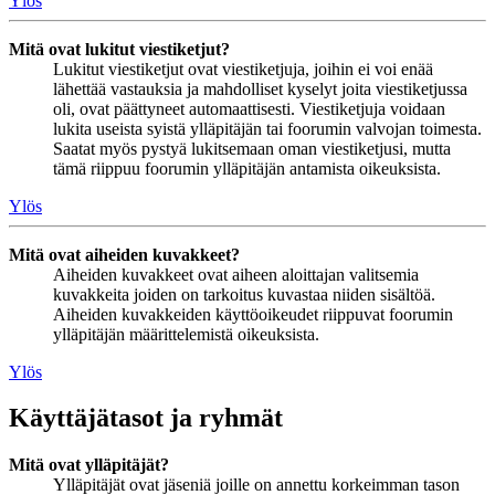
Ylös
Mitä ovat lukitut viestiketjut?
Lukitut viestiketjut ovat viestiketjuja, joihin ei voi enää
lähettää vastauksia ja mahdolliset kyselyt joita viestiketjussa
oli, ovat päättyneet automaattisesti. Viestiketjuja voidaan
lukita useista syistä ylläpitäjän tai foorumin valvojan toimesta.
Saatat myös pystyä lukitsemaan oman viestiketjusi, mutta
tämä riippuu foorumin ylläpitäjän antamista oikeuksista.
Ylös
Mitä ovat aiheiden kuvakkeet?
Aiheiden kuvakkeet ovat aiheen aloittajan valitsemia
kuvakkeita joiden on tarkoitus kuvastaa niiden sisältöä.
Aiheiden kuvakkeiden käyttöoikeudet riippuvat foorumin
ylläpitäjän määrittelemistä oikeuksista.
Ylös
Käyttäjätasot ja ryhmät
Mitä ovat ylläpitäjät?
Ylläpitäjät ovat jäseniä joille on annettu korkeimman tason