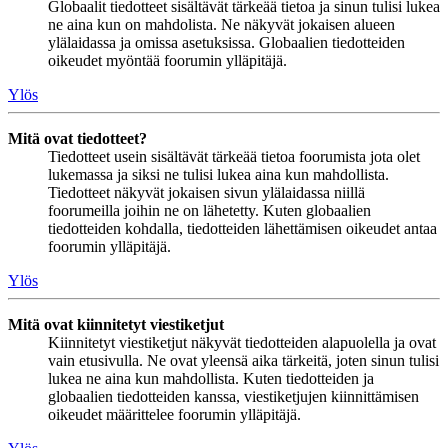
Globaalit tiedotteet sisältävät tärkeää tietoa ja sinun tulisi lukea
ne aina kun on mahdolista. Ne näkyvät jokaisen alueen
ylälaidassa ja omissa asetuksissa. Globaalien tiedotteiden
oikeudet myöntää foorumin ylläpitäjä.
Ylös
Mitä ovat tiedotteet?
Tiedotteet usein sisältävät tärkeää tietoa foorumista jota olet
lukemassa ja siksi ne tulisi lukea aina kun mahdollista.
Tiedotteet näkyvät jokaisen sivun ylälaidassa niillä
foorumeilla joihin ne on lähetetty. Kuten globaalien
tiedotteiden kohdalla, tiedotteiden lähettämisen oikeudet antaa
foorumin ylläpitäjä.
Ylös
Mitä ovat kiinnitetyt viestiketjut
Kiinnitetyt viestiketjut näkyvät tiedotteiden alapuolella ja ovat
vain etusivulla. Ne ovat yleensä aika tärkeitä, joten sinun tulisi
lukea ne aina kun mahdollista. Kuten tiedotteiden ja
globaalien tiedotteiden kanssa, viestiketjujen kiinnittämisen
oikeudet määrittelee foorumin ylläpitäjä.