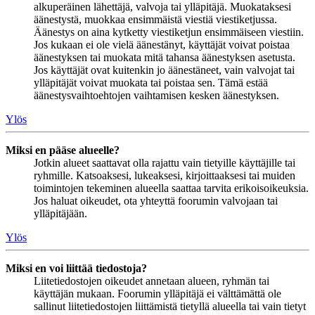
alkuperäinen lähettäjä, valvoja tai ylläpitäjä. Muokataksesi
äänestystä, muokkaa ensimmäistä viestiä viestiketjussa.
Äänestys on aina kytketty viestiketjun ensimmäiseen viestiin.
Jos kukaan ei ole vielä äänestänyt, käyttäjät voivat poistaa
äänestyksen tai muokata mitä tahansa äänestyksen asetusta.
Jos käyttäjät ovat kuitenkin jo äänestäneet, vain valvojat tai
ylläpitäjät voivat muokata tai poistaa sen. Tämä estää
äänestysvaihtoehtojen vaihtamisen kesken äänestyksen.
Ylös
Miksi en pääse alueelle?
Jotkin alueet saattavat olla rajattu vain tietyille käyttäjille tai
ryhmille. Katsoaksesi, lukeaksesi, kirjoittaaksesi tai muiden
toimintojen tekeminen alueella saattaa tarvita erikoisoikeuksia.
Jos haluat oikeudet, ota yhteyttä foorumin valvojaan tai
ylläpitäjään.
Ylös
Miksi en voi liittää tiedostoja?
Liitetiedostojen oikeudet annetaan alueen, ryhmän tai
käyttäjän mukaan. Foorumin ylläpitäjä ei välttämättä ole
sallinut liitetiedostojen liittämistä tietyllä alueella tai vain tietyt