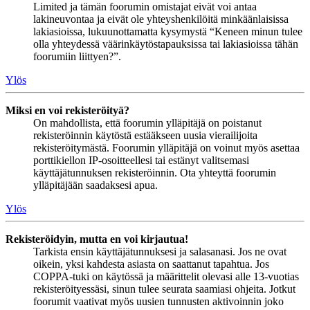
Limited ja tämän foorumin omistajat eivät voi antaa
lakineuvontaa ja eivät ole yhteyshenkilöitä minkäänlaisissa
lakiasioissa, lukuunottamatta kysymystä “Keneen minun tulee
olla yhteydessä väärinkäytöstapauksissa tai lakiasioissa tähän
foorumiin liittyen?”.
Ylös
Miksi en voi rekisteröityä?
On mahdollista, että foorumin ylläpitäjä on poistanut
rekisteröinnin käytöstä estääkseen uusia vierailijoita
rekisteröitymästä. Foorumin ylläpitäjä on voinut myös asettaa
porttikiellon IP-osoitteellesi tai estänyt valitsemasi
käyttäjätunnuksen rekisteröinnin. Ota yhteyttä foorumin
ylläpitäjään saadaksesi apua.
Ylös
Rekisteröidyin, mutta en voi kirjautua!
Tarkista ensin käyttäjätunnuksesi ja salasanasi. Jos ne ovat
oikein, yksi kahdesta asiasta on saattanut tapahtua. Jos
COPPA-tuki on käytössä ja määrittelit olevasi alle 13-vuotias
rekisteröityessäsi, sinun tulee seurata saamiasi ohjeita. Jotkut
foorumit vaativat myös uusien tunnusten aktivoinnin joko