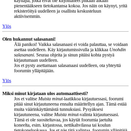
käyttäjiä, jotka eivät ole kirjoittaneet pitkään aikaan
pienentääkseen tietokantansa kokoa. Jos näin on käynyt, yritä
rekisteröityä uudelleen ja osallistu keskusteluun
aktiivisemmin.
Ylös
Olen hukannut salasanani!
Älä panikoi! Vaikka salasanaasi ei voida palauttaa, se voidaan
asettaa uudelleen. Käy kirjautumissivulla ja klikkaa
Unohdin
salasanani
. Seuraa ohjeita ja sinun pitäisi kohta pystyä
kirjautumaan uudelleen.
Jos et pysty asettamaan salasanaasi uudelleen, ota yhteyttä
foorumin ylläpitäjään.
Ylös
Miksi minut kirjataan ulos automaattisesti?
Jos et valitse
Muista minut
-laatikkoa kirjautuessasi, foorumi
pitää sinut kirjautuneena ennalta määritellyn ajan. Tämä estää
muita väärinkäyttämästä tunnuksiasi. Pysyäksesi
kirjautuneena, valitse
Muista minut
-valinta kirjautuessasi.
Tämä ei ole suositeltavaa, jos käytät foorumia jaetulta
koneelta, esim. kirjastossa, nettikahvilassa tai koulun
tietokoneluokassa. Jos et näe tätä valintaa, foorumin ylläpitäjä