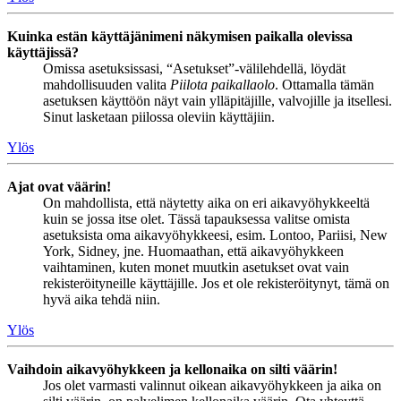
Kuinka estän käyttäjänimeni näkymisen paikalla olevissa
käyttäjissä?
Omissa asetuksissasi, “Asetukset”-välilehdellä, löydät
mahdollisuuden valita
Piilota paikallaolo
. Ottamalla tämän
asetuksen käyttöön näyt vain ylläpitäjille, valvojille ja itsellesi.
Sinut lasketaan piilossa oleviin käyttäjiin.
Ylös
Ajat ovat väärin!
On mahdollista, että näytetty aika on eri aikavyöhykkeeltä
kuin se jossa itse olet. Tässä tapauksessa valitse omista
asetuksista oma aikavyöhykkeesi, esim. Lontoo, Pariisi, New
York, Sidney, jne. Huomaathan, että aikavyöhykkeen
vaihtaminen, kuten monet muutkin asetukset ovat vain
rekisteröityneille käyttäjille. Jos et ole rekisteröitynyt, tämä on
hyvä aika tehdä niin.
Ylös
Vaihdoin aikavyöhykkeen ja kellonaika on silti väärin!
Jos olet varmasti valinnut oikean aikavyöhykkeen ja aika on