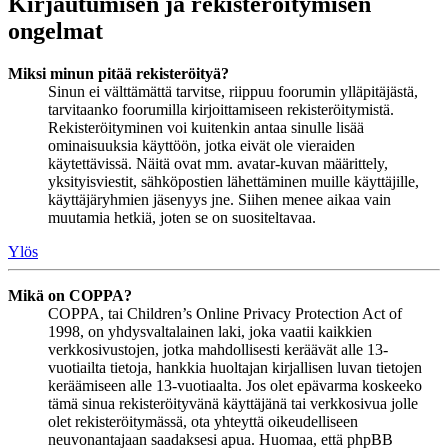
Kirjautumisen ja rekisteröitymisen
ongelmat
Miksi minun pitää rekisteröityä?
Sinun ei välttämättä tarvitse, riippuu foorumin ylläpitäjästä,
tarvitaanko foorumilla kirjoittamiseen rekisteröitymistä.
Rekisteröityminen voi kuitenkin antaa sinulle lisää
ominaisuuksia käyttöön, jotka eivät ole vieraiden
käytettävissä. Näitä ovat mm. avatar-kuvan määrittely,
yksityisviestit, sähköpostien lähettäminen muille käyttäjille,
käyttäjäryhmien jäsenyys jne. Siihen menee aikaa vain
muutamia hetkiä, joten se on suositeltavaa.
Ylös
Mikä on COPPA?
COPPA, tai Children’s Online Privacy Protection Act of
1998, on yhdysvaltalainen laki, joka vaatii kaikkien
verkkosivustojen, jotka mahdollisesti keräävät alle 13-
vuotiailta tietoja, hankkia huoltajan kirjallisen luvan tietojen
keräämiseen alle 13-vuotiaalta. Jos olet epävarma koskeeko
tämä sinua rekisteröityvänä käyttäjänä tai verkkosivua jolle
olet rekisteröitymässä, ota yhteyttä oikeudelliseen
neuvonantajaan saadaksesi apua. Huomaa, että phpBB