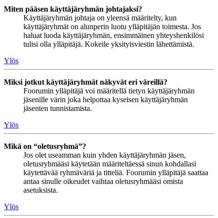
Miten pääsen käyttäjäryhmän johtajaksi?
Käyttäjäryhmän johtaja on yleensä määritelty, kun
käyttäjäryhmät on alunperin luotu ylläpitäjän toimesta. Jos
haluat luoda käyttäjäryhmän, ensimmäinen yhteyshenkilösi
tulisi olla ylläpitäjä. Kokeile yksityisviestin lähettämistä.
Ylös
Miksi jotkut käyttäjäryhmät näkyvät eri väreillä?
Foorumin ylläpitäjä voi määritellä tietyn käyttäjäryhmän
jäsenille värin joka helpottaa kyseisen käyttäjäryhmän
jäsenten tunnistamista.
Ylös
Mikä on “oletusryhmä”?
Jos olet useamman kuin yhden käyttäjäryhmän jäsen,
oletusryhmääsi käytetään määriteltäessä sinun kohdallasi
käytettävää ryhmäväriä ja titteliä. Foorumin ylläpitäjä saattaa
antaa sinulle oikeudet vaihtaa oletusryhmääsi omista
asetuksista.
Ylös