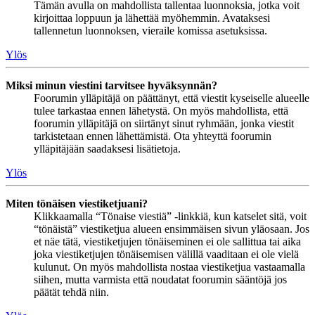
Tämän avulla on mahdollista tallentaa luonnoksia, jotka voit
kirjoittaa loppuun ja lähettää myöhemmin. Avataksesi
tallennetun luonnoksen, vieraile komissa asetuksissa.
Ylös
Miksi minun viestini tarvitsee hyväksynnän?
Foorumin ylläpitäjä on päättänyt, että viestit kyseiselle alueelle
tulee tarkastaa ennen lähetystä. On myös mahdollista, että
foorumin ylläpitäjä on siirtänyt sinut ryhmään, jonka viestit
tarkistetaan ennen lähettämistä. Ota yhteyttä foorumin
ylläpitäjään saadaksesi lisätietoja.
Ylös
Miten tönäisen viestiketjuani?
Klikkaamalla “Tönaise viestiä” -linkkiä, kun katselet sitä, voit
“tönäistä” viestiketjua alueen ensimmäisen sivun yläosaan. Jos
et näe tätä, viestiketjujen tönäiseminen ei ole sallittua tai aika
joka viestiketjujen tönäisemisen välillä vaaditaan ei ole vielä
kulunut. On myös mahdollista nostaa viestiketjua vastaamalla
siihen, mutta varmista että noudatat foorumin sääntöjä jos
päätät tehdä niin.