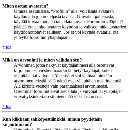
Miten asetan avataren?
Omissa asetuksissa, “Profiilin” alla, voit lisätä avataren
käyttämällä jotain neljästä tavasta: Gravatar, galleriasta,
käyttää kuvaa muualta tai ladata kuvan. Foorumin ylläpitäjä
päättää otetaanko avataret käyttöön ja valitsee mitkä avatarien
käyttöönottotavat sallitaan. Jos et voi käyttää avataria, ota
yhteyttä foorumin ylläpitäjään.
Ylös
Mikä on arvonimi ja miten vaihdan sen?
Arvonimet, jotka näkyvät käyttäjänimesi alla osoittavat
kirjoittamiesi viestien määrän tai tietyt käyttäjät, kuten
ylläpitäjät tai valvojat. Yleensä et voi vaihtaa minkään
arvonimen tekstiä, sillä nämä ovat ylläpitäjän määrittelemiä.
Älä kirjoita viestejä vain parantaaksesi arvonimeäsi.
Useimmat foorumit eivät siedä tätä ja valvojat tai ylläpitäjät
voivat yksinkertaisesti pienentää viestilaskuriasi.
Ylös
Kun klikkaan sähköpostilinkkiä, minua pyydetään
kirjautumaan?
Vain rekisteröityneet käyttäjät voivat lähettää sähköpostia