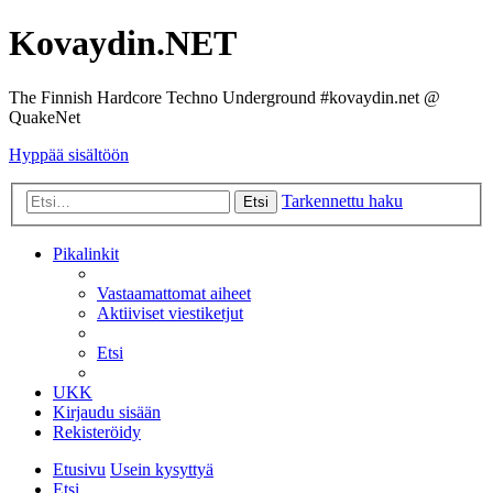
Kovaydin.NET
The Finnish Hardcore Techno Underground #kovaydin.net @
QuakeNet
Hyppää sisältöön
Tarkennettu haku
Etsi
Pikalinkit
Vastaamattomat aiheet
Aktiiviset viestiketjut
Etsi
UKK
Kirjaudu sisään
Rekisteröidy
Etusivu
Usein kysyttyä
Etsi