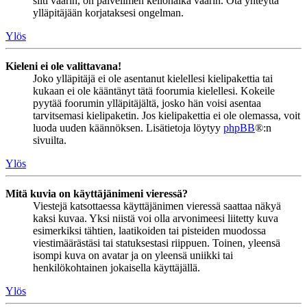
silti väärin, on palvelimen kellonaika väärin. Ota yhteyttä
ylläpitäjään korjataksesi ongelman.
Ylös
Kieleni ei ole valittavana!
Joko ylläpitäjä ei ole asentanut kielellesi kielipakettia tai
kukaan ei ole kääntänyt tätä foorumia kielellesi. Kokeile
pyytää foorumin ylläpitäjältä, josko hän voisi asentaa
tarvitsemasi kielipaketin. Jos kielipakettia ei ole olemassa, voit
luoda uuden käännöksen. Lisätietoja löytyy
phpBB
®:n
sivuilta.
Ylös
Mitä kuvia on käyttäjänimeni vieressä?
Viestejä katsottaessa käyttäjänimen vieressä saattaa näkyä
kaksi kuvaa. Yksi niistä voi olla arvonimeesi liitetty kuva
esimerkiksi tähtien, laatikoiden tai pisteiden muodossa
viestimäärästäsi tai statuksestasi riippuen. Toinen, yleensä
isompi kuva on avatar ja on yleensä uniikki tai
henkilökohtainen jokaisella käyttäjällä.
Ylös