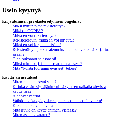
Usein kysyttyä
Kirjautumisen ja rekisteröitymisen ongelmat
Miksi minun pitää rekisteröityä?
Mikä on COPPA?
Miksi en voi rekisteröityä?
Rekisteröidyin, mutta en voi kirjautua!
Miksi en voi kirjautua sisään?
Rekisteröidyin joskus aiemmin, mutta en voi enää kirjautua
sisään?!
Olen hukannut salasanani!
Miksi minut kirjataan ulos automaattisesti?
Mitä “Poista foorumin evästeet” tekee?
Käyttäjän asetukset
Miten muutan asetuksiani?
Kuinka estän käyttäjänimeni näkymisen paikalla olevissa
käyttäjissä?
Ajat ovat väärin!
Vaihdoin aikavyöhykkeen ja kellonaika on silti väärin!
Kieleni ei ole valittavana!
Mitä kuvia on käyttäjänimeni vieressä?
Miten asetan avataren?