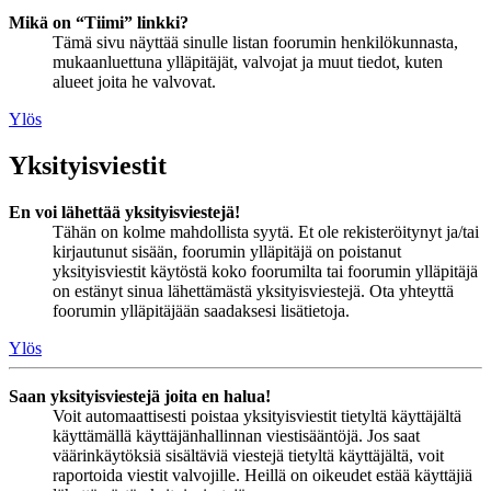
Mikä on “Tiimi” linkki?
Tämä sivu näyttää sinulle listan foorumin henkilökunnasta,
mukaanluettuna ylläpitäjät, valvojat ja muut tiedot, kuten
alueet joita he valvovat.
Ylös
Yksityisviestit
En voi lähettää yksityisviestejä!
Tähän on kolme mahdollista syytä. Et ole rekisteröitynyt ja/tai
kirjautunut sisään, foorumin ylläpitäjä on poistanut
yksityisviestit käytöstä koko foorumilta tai foorumin ylläpitäjä
on estänyt sinua lähettämästä yksityisviestejä. Ota yhteyttä
foorumin ylläpitäjään saadaksesi lisätietoja.
Ylös
Saan yksityisviestejä joita en halua!
Voit automaattisesti poistaa yksityisviestit tietyltä käyttäjältä
käyttämällä käyttäjänhallinnan viestisääntöjä. Jos saat
väärinkäytöksiä sisältäviä viestejä tietyltä käyttäjältä, voit
raportoida viestit valvojille. Heillä on oikeudet estää käyttäjiä