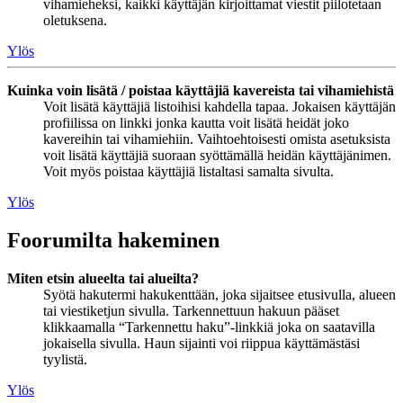
vihamieheksi, kaikki käyttäjän kirjoittamat viestit piilotetaan
oletuksena.
Ylös
Kuinka voin lisätä / poistaa käyttäjiä kavereista tai vihamiehistä
Voit lisätä käyttäjiä listoihisi kahdella tapaa. Jokaisen käyttäjän
profiilissa on linkki jonka kautta voit lisätä heidät joko
kavereihin tai vihamiehiin. Vaihtoehtoisesti omista asetuksista
voit lisätä käyttäjiä suoraan syöttämällä heidän käyttäjänimen.
Voit myös poistaa käyttäjiä listaltasi samalta sivulta.
Ylös
Foorumilta hakeminen
Miten etsin alueelta tai alueilta?
Syötä hakutermi hakukenttään, joka sijaitsee etusivulla, alueen
tai viestiketjun sivulla. Tarkennettuun hakuun pääset
klikkaamalla “Tarkennettu haku”-linkkiä joka on saatavilla
jokaisella sivulla. Haun sijainti voi riippua käyttämästäsi
tyylistä.
Ylös