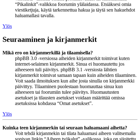
“Pikalinkit”-valikkoa foorumin ylälaidassa. Etsiäksesi omia
viestiketjuja, käytä tarkennettua hakua ja täytä sen hakuehdot
haluamallasi tavalla.
Ylös
Seuraaminen ja kirjanmerkit
Mikä ero on kirjanmerkillä ja tilaamisella?
phpBB 3.0 -versiossa aiheiden kirjanmerkit toimivat kuten
internet-selaimen kirjanmerkit. Sinua ei huomautettu jos
aiheeseen tuli päivitys. phpBB 3.1 -versiosta lähtien
kirjanmerkit toimivat samaan tapaan kuin aiheiden tilaaminen.
Voit saada ilmoituksen kun aihe josta sinulla on kirjanmerkki
päivittyy. Tilaaminen puolestaan huomauttaa sinua kun
aiheeseen tai foorumiin tulee päivitys. Huomautusten
asetukset ja tilausten asetukset voidaan määrittää omissa
asetuksissa kohdassa “Omat asetukset”.
Ylös
Kuinka teen kirjanmerkin tai seuraan haluamaani aihetta?
Voit tehdä kirjanmekin tai tilata haluamasi aiheen valitsemalla
sopivan linkin “Aiheen työkalut” -valikossa, joka on sijoitettu