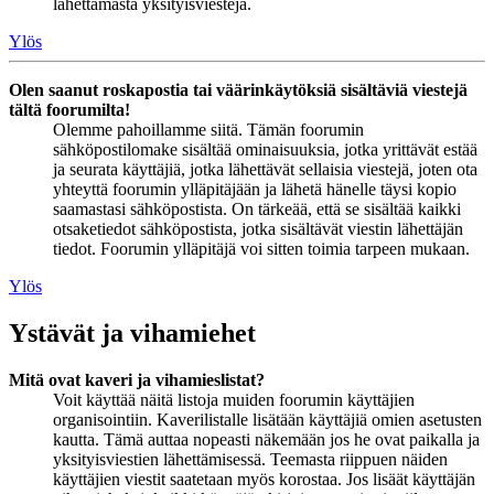
lähettämästä yksityisviestejä.
Ylös
Olen saanut roskapostia tai väärinkäytöksiä sisältäviä viestejä
tältä foorumilta!
Olemme pahoillamme siitä. Tämän foorumin
sähköpostilomake sisältää ominaisuuksia, jotka yrittävät estää
ja seurata käyttäjiä, jotka lähettävät sellaisia viestejä, joten ota
yhteyttä foorumin ylläpitäjään ja lähetä hänelle täysi kopio
saamastasi sähköpostista. On tärkeää, että se sisältää kaikki
otsaketiedot sähköpostista, jotka sisältävät viestin lähettäjän
tiedot. Foorumin ylläpitäjä voi sitten toimia tarpeen mukaan.
Ylös
Ystävät ja vihamiehet
Mitä ovat kaveri ja vihamieslistat?
Voit käyttää näitä listoja muiden foorumin käyttäjien
organisointiin. Kaverilistalle lisätään käyttäjiä omien asetusten
kautta. Tämä auttaa nopeasti näkemään jos he ovat paikalla ja
yksityisviestien lähettämisessä. Teemasta riippuen näiden
käyttäjien viestit saatetaan myös korostaa. Jos lisäät käyttäjän