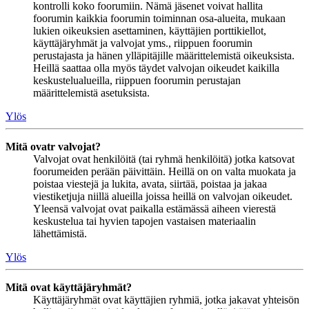
kontrolli koko foorumiin. Nämä jäsenet voivat hallita
foorumin kaikkia foorumin toiminnan osa-alueita, mukaan
lukien oikeuksien asettaminen, käyttäjien porttikiellot,
käyttäjäryhmät ja valvojat yms., riippuen foorumin
perustajasta ja hänen ylläpitäjille määrittelemistä oikeuksista.
Heillä saattaa olla myös täydet valvojan oikeudet kaikilla
keskustelualueilla, riippuen foorumin perustajan
määrittelemistä asetuksista.
Ylös
Mitä ovatr valvojat?
Valvojat ovat henkilöitä (tai ryhmä henkilöitä) jotka katsovat
foorumeiden perään päivittäin. Heillä on on valta muokata ja
poistaa viestejä ja lukita, avata, siirtää, poistaa ja jakaa
viestiketjuja niillä alueilla joissa heillä on valvojan oikeudet.
Yleensä valvojat ovat paikalla estämässä aiheen vierestä
keskustelua tai hyvien tapojen vastaisen materiaalin
lähettämistä.
Ylös
Mitä ovat käyttäjäryhmät?
Käyttäjäryhmät ovat käyttäjien ryhmiä, jotka jakavat yhteisön