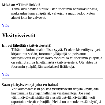
Mikä on “Tiimi” linkki?
Tämä sivu näyttää sinulle listan foorumin henkilökunnasta,
mukaanluettuna ylläpitäjät, valvojat ja muut tiedot, kuten
alueet joita he valvovat.
Ylös
Yksityisviestit
En voi lähettää yksityisviestejä!
Tähän on kolme mahdollista syytä. Et ole rekisteröitynyt ja/tai
kirjautunut sisään, foorumin ylläpitäjä on poistanut
yksityisviestit käytöstä koko foorumilta tai foorumin ylläpitäjä
on estänyt sinua lähettämästä yksityisviestejä. Ota yhteyttä
foorumin ylläpitäjään saadaksesi lisätietoja.
Ylös
Saan yksityisviestejä joita en halua!
Voit automaattisesti poistaa yksityisviestit tietyltä käyttäjältä
käyttämällä käyttäjänhallinnan viestisääntöjä. Jos saat
väärinkäytöksiä sisältäviä viestejä tietyltä käyttäjältä, voit
raportoida viestit valvojille. Heillä on oikeudet estää käyttäjiä