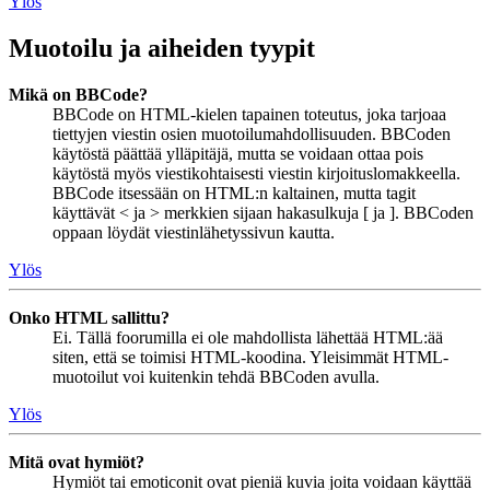
Ylös
Muotoilu ja aiheiden tyypit
Mikä on BBCode?
BBCode on HTML-kielen tapainen toteutus, joka tarjoaa
tiettyjen viestin osien muotoilumahdollisuuden. BBCoden
käytöstä päättää ylläpitäjä, mutta se voidaan ottaa pois
käytöstä myös viestikohtaisesti viestin kirjoituslomakkeella.
BBCode itsessään on HTML:n kaltainen, mutta tagit
käyttävät < ja > merkkien sijaan hakasulkuja [ ja ]. BBCoden
oppaan löydät viestinlähetyssivun kautta.
Ylös
Onko HTML sallittu?
Ei. Tällä foorumilla ei ole mahdollista lähettää HTML:ää
siten, että se toimisi HTML-koodina. Yleisimmät HTML-
muotoilut voi kuitenkin tehdä BBCoden avulla.
Ylös
Mitä ovat hymiöt?
Hymiöt tai emoticonit ovat pieniä kuvia joita voidaan käyttää