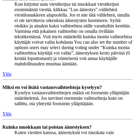
Kun kirjoitat uuta viestiketjua tai muokkaat viestiketjun
ensimmäistä viestiä, klikkaa "Luo äänestys"-välilehteä
viestilomakkeen alapuolella. Jos et näe tätä välilehteä, sinulla
ei ole tarvittavia oikeuksia äänestysten luomiseen. Syötä
otsikko ja ainakin kaksi vaihtoehtoa niille varattuihin kenttiin.
Varmista että jokainen vaihtoehto on omalla rivillään
tekstikentässä. Voit myös määritellä kuinka monta vaihtoehtoa
käyttäjät voivat valita kohdasta You can also set the number of
options users may select during voting under “Kuinka monta
vaihtoehtoa käyttäjä voi valita”, äänestyksen kesto päivinä (0
kestää loputtomasti) ja viimeisenä voit antaa käyttäjille
mahdollisuuden muuttaa ääntään.
Ylös
Miksi en voi lisätä vastausvaihtoehtoja kyselyyn?
Kyselyn vastausvaihtoehtojen määrä on foorumin ylläpitäjän
määrittelemä. Jos tarvitset enemmän vaihtoehtoja kuin on
sallittu, ota yhteyttä foorumin ylläpitäjään.
Ylös
Kuinka muokkaan tai poistan äänestyksen?
Kuten viestien kanssa, äänestyksiä voi muokata vain