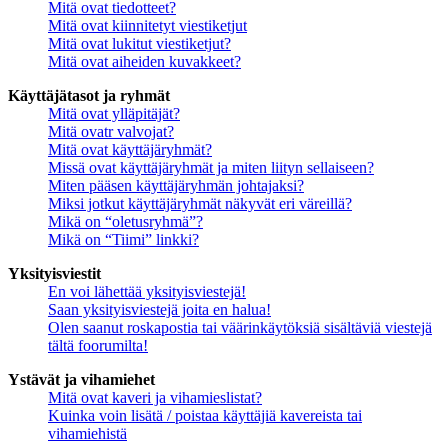
Mitä ovat tiedotteet?
Mitä ovat kiinnitetyt viestiketjut
Mitä ovat lukitut viestiketjut?
Mitä ovat aiheiden kuvakkeet?
Käyttäjätasot ja ryhmät
Mitä ovat ylläpitäjät?
Mitä ovatr valvojat?
Mitä ovat käyttäjäryhmät?
Missä ovat käyttäjäryhmät ja miten liityn sellaiseen?
Miten pääsen käyttäjäryhmän johtajaksi?
Miksi jotkut käyttäjäryhmät näkyvät eri väreillä?
Mikä on “oletusryhmä”?
Mikä on “Tiimi” linkki?
Yksityisviestit
En voi lähettää yksityisviestejä!
Saan yksityisviestejä joita en halua!
Olen saanut roskapostia tai väärinkäytöksiä sisältäviä viestejä
tältä foorumilta!
Ystävät ja vihamiehet
Mitä ovat kaveri ja vihamieslistat?
Kuinka voin lisätä / poistaa käyttäjiä kavereista tai
vihamiehistä