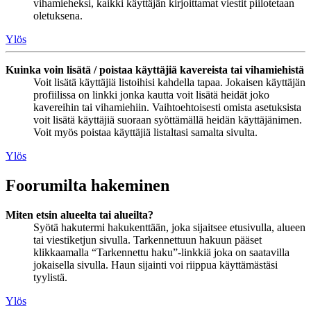
vihamieheksi, kaikki käyttäjän kirjoittamat viestit piilotetaan
oletuksena.
Ylös
Kuinka voin lisätä / poistaa käyttäjiä kavereista tai vihamiehistä
Voit lisätä käyttäjiä listoihisi kahdella tapaa. Jokaisen käyttäjän
profiilissa on linkki jonka kautta voit lisätä heidät joko
kavereihin tai vihamiehiin. Vaihtoehtoisesti omista asetuksista
voit lisätä käyttäjiä suoraan syöttämällä heidän käyttäjänimen.
Voit myös poistaa käyttäjiä listaltasi samalta sivulta.
Ylös
Foorumilta hakeminen
Miten etsin alueelta tai alueilta?
Syötä hakutermi hakukenttään, joka sijaitsee etusivulla, alueen
tai viestiketjun sivulla. Tarkennettuun hakuun pääset
klikkaamalla “Tarkennettu haku”-linkkiä joka on saatavilla
jokaisella sivulla. Haun sijainti voi riippua käyttämästäsi
tyylistä.
Ylös