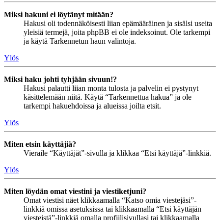
Miksi hakuni ei löytänyt mitään?
Hakusi oli todennäköisesti liian epämääräinen ja sisälsi useita
yleisiä termejä, joita phpBB ei ole indeksoinut. Ole tarkempi
ja käytä Tarkennetun haun valintoja.
Ylös
Miksi haku johti tyhjään sivuun!?
Hakusi palautti liian monta tulosta ja palvelin ei pystynyt
käsittelemään niitä. Käytä “Tarkennettua hakua” ja ole
tarkempi hakuehdoissa ja alueissa joilta etsit.
Ylös
Miten etsin käyttäjiä?
Vieraile “Käyttäjät”-sivulla ja klikkaa “Etsi käyttäjä”-linkkiä.
Ylös
Miten löydän omat viestini ja viestiketjuni?
Omat viestisi näet klikkaamalla “Katso omia viestejäsi”-
linkkiä omissa asetuksissa tai klikkaamalla “Etsi käyttäjän
viesteistä”-linkkiä omalla profiilisivullasi tai klikkaamalla