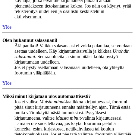
käyttäjiä, jotka eivät ole kirjoittaneet pitkään aikaan
pienentääkseen tietokantansa kokoa. Jos näin on käynyt, yritä
rekisteröityä uudelleen ja osallistu keskusteluun
aktiivisemmin.
Ylös
Olen hukannut salasanani!
Älä panikoi! Vaikka salasanaasi ei voida palauttaa, se voidaan
asettaa uudelleen. Käy kirjautumissivulla ja klikkaa
Unohdin
salasanani
. Seuraa ohjeita ja sinun pitäisi kohta pystyä
kirjautumaan uudelleen.
Jos et pysty asettamaan salasanaasi uudelleen, ota yhteyttä
foorumin ylläpitäjään.
Ylös
Miksi minut kirjataan ulos automaattisesti?
Jos et valitse
Muista minut
-laatikkoa kirjautuessasi, foorumi
pitää sinut kirjautuneena ennalta määritellyn ajan. Tämä estää
muita väärinkäyttämästä tunnuksiasi. Pysyäksesi
kirjautuneena, valitse
Muista minut
-valinta kirjautuessasi.
Tämä ei ole suositeltavaa, jos käytät foorumia jaetulta
koneelta, esim. kirjastossa, nettikahvilassa tai koulun
tietokoneluokassa. Jos et näe tätä valintaa, foorumin ylläpitäjä