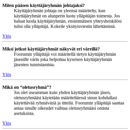
Miten pääsen käyttäjäryhmän johtajaksi?
Käyttäjäryhmän johtaja on yleensä määritelty, kun
käyttäjäryhmät on alunperin luotu ylläpitäjän toimesta. Jos
haluat luoda käyttäjäryhmän, ensimmäinen yhteyshenkilösi
tulisi olla ylläpitäjä. Kokeile yksityisviestin lähettämistä.
Ylös
Miksi jotkut käyttäjäryhmät näkyvät eri väreillä?
Foorumin ylläpitäjä voi määritellä tietyn käyttäjäryhmän
jäsenille värin joka helpottaa kyseisen käyttäjäryhmän
jäsenten tunnistamista.
Ylös
Mikä on “oletusryhmä”?
Jos olet useamman kuin yhden käyttäjäryhmän jäsen,
oletusryhmääsi käytetään määriteltäessä sinun kohdallasi
käytettävää ryhmäväriä ja titteliä. Foorumin ylläpitäjä saattaa
antaa sinulle oikeudet vaihtaa oletusryhmääsi omista
asetuksista.
Ylös