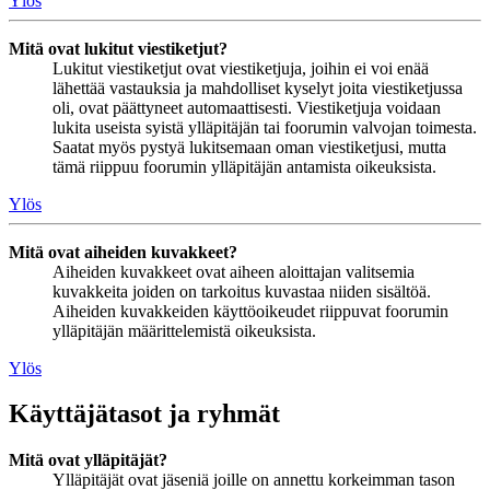
Ylös
Mitä ovat lukitut viestiketjut?
Lukitut viestiketjut ovat viestiketjuja, joihin ei voi enää
lähettää vastauksia ja mahdolliset kyselyt joita viestiketjussa
oli, ovat päättyneet automaattisesti. Viestiketjuja voidaan
lukita useista syistä ylläpitäjän tai foorumin valvojan toimesta.
Saatat myös pystyä lukitsemaan oman viestiketjusi, mutta
tämä riippuu foorumin ylläpitäjän antamista oikeuksista.
Ylös
Mitä ovat aiheiden kuvakkeet?
Aiheiden kuvakkeet ovat aiheen aloittajan valitsemia
kuvakkeita joiden on tarkoitus kuvastaa niiden sisältöä.
Aiheiden kuvakkeiden käyttöoikeudet riippuvat foorumin
ylläpitäjän määrittelemistä oikeuksista.
Ylös
Käyttäjätasot ja ryhmät
Mitä ovat ylläpitäjät?
Ylläpitäjät ovat jäseniä joille on annettu korkeimman tason