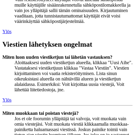
muille käyttäjille sisäänrakennetulla sähköpostilomakkeella ja
vain jos ylläpitäjä sallii tämän ominaisuuden. Kirjautuminen
vaaditaan, jotta tunnistautumattomat käyttäjät eivät voisi
väärinkäyttää sähköpostijärjestelmää.
Ylös
Viestien lähetyksen ongelmat
Miten luon uuden viestiketjun tai lähetän vastauksen?
Aloittaaksesi uuden viestiketjun alueella, klikkaa "Uusi Aihe".
Vastataksesi viestiketjuun klikkaa "Vastaa Viestiin". Viestien
kirjoittaminen voi vaatia rekisteröitymisen. Lista sinun
oikeuksistasi alueella on nähtävillä alueen ja viestiketjun
alalaidassa. Esimerkiksi: Voit kirjoittaa uusia viestejä, Voit
lähettää liitetiedostoja, jne.
Ylös
Miten muokkaan tai poistan viestejä?
Jos et ole foorumin ylläpitäjä tai valvoja, voit muokata vain
omia viestejäsi. Voit muokata viestiä klikkaamalla muokkaa-
painiketta haluamassasi viestissä. Joskus painike toimii vain
tietyn ajan viestin luomisen jälkeen. Jos joku on jo vastannut