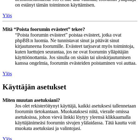
on estänyt tämän toiminnon käyttämisen.
Ylös
Mitä “Poista foorumin evästeet” tekee?
“Poista foorumin evästeet” poistaa evästeet, jotka ovat
phpBB:n luomia. Ne tunnistavat sinut ja pitävät sinut
kirjautuneena foorumille. Evästeet tarjoavat myös toimintoja,
kuten luettujen seurantaa, jos ne ovat foorumin ylläpitäjän
käyttöönottamia. Jos sinulla on sisään tai uloskirjautumisen
kanssa ongelmia, foorumin evästeiden poistaminen voi auttaa.
Ylös
Käyttäjän asetukset
Miten muutan asetuksiani?
Jos olet rekisteröitynyt käyttäjä, kaikki asetuksesi tallennetaan
foorumin tietokantaan. Muokataksesi niitä, vieraile omissa
asetuksissa, johon vievä linkki löytyy yleensä klikkaamalla
käyttäjänimeäsi foorumin sivujen ylälaidassa. Tätä kautta voit
muokata asetuksiasi ja valintojasi.
Ylös