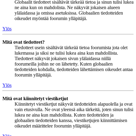
Globaalit tiedotteet sisältävät tärkeää tietoa ja sinun tulisi lukea
ne aina kun on mahdolista. Ne näkyvät jokaisen alueen
ylälaidassa ja omissa asetuksissa. Globaalien tiedotteiden
oikeudet myöntää foorumin ylläpitäjä.
Ylös
Mitä ovat tiedotteet?
Tiedotteet usein sisältävät tärkeää tietoa foorumista jota olet
lukemassa ja siksi ne tulisi lukea aina kun mahdollista.
Tiedotteet näkyvät jokaisen sivun ylälaidassa niillä
foorumeilla joihin ne on lähetetty. Kuten globaalien
tiedotteiden kohdalla, tiedotteiden lähettämisen oikeudet antaa
foorumin ylläpitäjä.
Ylös
Mitä ovat kiinnitetyt viestiketjut
Kiinnitetyt viestiketjut näkyvät tiedotteiden alapuolella ja ovat
vain etusivulla. Ne ovat yleensä aika tärkeitä, joten sinun tulisi
lukea ne aina kun mahdollista. Kuten tiedotteiden ja
globaalien tiedotteiden kanssa, viestiketjujen kiinnittämisen
oikeudet määrittelee foorumin ylläpitäjä.