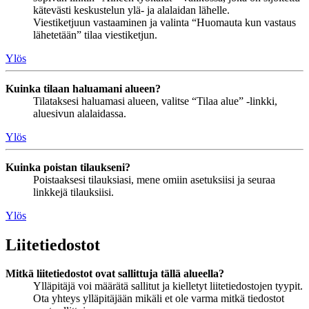
kätevästi keskustelun ylä- ja alalaidan lähelle.
Viestiketjuun vastaaminen ja valinta “Huomauta kun vastaus
lähetetään” tilaa viestiketjun.
Ylös
Kuinka tilaan haluamani alueen?
Tilataksesi haluamasi alueen, valitse “Tilaa alue” -linkki,
aluesivun alalaidassa.
Ylös
Kuinka poistan tilaukseni?
Poistaaksesi tilauksiasi, mene omiin asetuksiisi ja seuraa
linkkejä tilauksiisi.
Ylös
Liitetiedostot
Mitkä liitetiedostot ovat sallittuja tällä alueella?
Ylläpitäjä voi määrätä sallitut ja kielletyt liitetiedostojen tyypit.
Ota yhteys ylläpitäjään mikäli et ole varma mitkä tiedostot