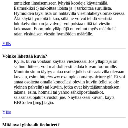
tunteiden ilmaisemiseen lyhyitä koodeja käyttämällä.
Esimerkiksi :) tarkoittaa iloista ja :( tarkoittaa surullista.
Hymiöiden täysi lista on nähtävillä viestinlähetyslomakkeessa.
Älä käytä hymiöitä liikaa, sillä ne voivat tehdä viestistä
lukukelvottoman ja valvoja voi poistaa niitä tai viestin
kokonaan. Foorumin ylläpitäjä on voinut myös määritellä
rajan yksittäisen viestin hymiöiden määrälle.
Ylös
Voinko lähettää kuvia?
Kyllä, kuvia voidaan käyttää viesteissäsi. Jos ylläpitäjä on
sallinut liitteet, voit mahdollisesti ladata kuvan foorumille.
Muutoin sinun täytyy antaa osoite julkisesti saatavilla olevaan
kuvaan, esim. http://www.example.com/my-picture.gif. Et voi
antaa osoitetta omalla koneellasi oleviin kuviin (ellei se ole
yleinen palvelin) tai kuviin, jotka ovat käyttäjätunnistuksen
takana, esim. hotmail tai yahoo sähköpostilaatikot,
salasanasuojatut sivustot, jne. Näyttääksesi kuvan, käytä
BBCoden [img]-tagia.
Ylös
Mitä ovat globaalit tiedotteet?