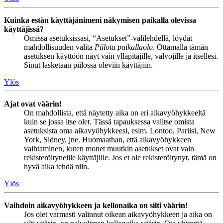
Kuinka estän käyttäjänimeni näkymisen paikalla olevissa
käyttäjissä?
Omissa asetuksissasi, “Asetukset”-välilehdellä, löydät
mahdollisuuden valita
Piilota paikallaolo
. Ottamalla tämän
asetuksen käyttöön näyt vain ylläpitäjille, valvojille ja itsellesi.
Sinut lasketaan piilossa oleviin käyttäjiin.
Ylös
Ajat ovat väärin!
On mahdollista, että näytetty aika on eri aikavyöhykkeeltä
kuin se jossa itse olet. Tässä tapauksessa valitse omista
asetuksista oma aikavyöhykkeesi, esim. Lontoo, Pariisi, New
York, Sidney, jne. Huomaathan, että aikavyöhykkeen
vaihtaminen, kuten monet muutkin asetukset ovat vain
rekisteröityneille käyttäjille. Jos et ole rekisteröitynyt, tämä on
hyvä aika tehdä niin.
Ylös
Vaihdoin aikavyöhykkeen ja kellonaika on silti väärin!
Jos olet varmasti valinnut oikean aikavyöhykkeen ja aika on