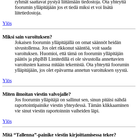
ryhmät saattavat pystyä liittämään tiedostoja. Ota yhteyttä
foorumin ylläpitäjään jos et tiedä miksi et voi lisätä
liitetiedostoja.
Ylös
Miksi sain varoituksen?
Jokaisen foorumin ylläpitäjällä on omat säännöt heidän
sivustollensa. Jos olet rikkonut sääntöä, voit saada
varoituksen. Huomioi, että tämä on foorumin ylläpitäjän
päätös ja phpBB Limitedillä ei ole sivustolla annettavien
varoitusten kanssa mitään tekemistä. Ota yhteyttä foorumin
ylläpitäjään, jos olet epävarma annetun varoituksen syystä.
Ylös
Miten ilmoitan viestin valvojalle?
Jos foorumin ylläpitäjä on sallinut sen, sinun pitäisi nähdä
raportointipainike viestin yhteydessä. Tämän klikkaaminen
vie sinut viestin raportoinnin vaiheiden läpi.
Ylös
Mitä “Tallenna”-painike viestin kirjoittamisessa tekee?