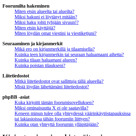
Foorumilta hakeminen
Miten etsin alueelta tai alueilta?
Miksi hakuni ei löytänyt mitään?
Miksi haku johti tyhjään sivuun!?
Miten etsin käyttäjiä?
Miten löydän omat viestini ja viestiketjuni?
Seuraaminen ja kirjanmerkit
Mikä ero on kirjanmerkillä ja tilaamisella?
Kuinka teen kirjanmerkin tai seuraan haluamaani aihetta?
Kuinka tilaan haluamani alueen?
Kuinka poistan tilaukseni?
Liitetiedostot
Mitkä liitetiedostot ovat sallittuja tällä alueella?
Mistä löydän lähettämäni liitetiedostot?
phpBB -asiat
Kuka kirjoitti tämän foorumisovelluksen?
Miksi ominaisuutta X ei ole saatavilla?
Keneen minun tulee olla yhteydessä väärinkäytöstapauksissa
tai lakiasioissa tähän foorumiin liittyen?
Kuinka otan yhteyttä foorumin ylläpitäjään?