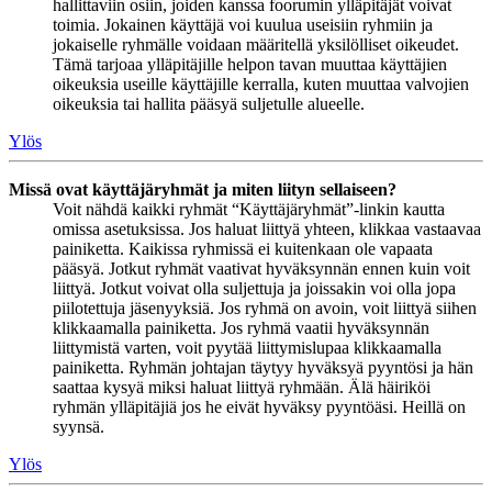
hallittaviin osiin, joiden kanssa foorumin ylläpitäjät voivat
toimia. Jokainen käyttäjä voi kuulua useisiin ryhmiin ja
jokaiselle ryhmälle voidaan määritellä yksilölliset oikeudet.
Tämä tarjoaa ylläpitäjille helpon tavan muuttaa käyttäjien
oikeuksia useille käyttäjille kerralla, kuten muuttaa valvojien
oikeuksia tai hallita pääsyä suljetulle alueelle.
Ylös
Missä ovat käyttäjäryhmät ja miten liityn sellaiseen?
Voit nähdä kaikki ryhmät “Käyttäjäryhmät”-linkin kautta
omissa asetuksissa. Jos haluat liittyä yhteen, klikkaa vastaavaa
painiketta. Kaikissa ryhmissä ei kuitenkaan ole vapaata
pääsyä. Jotkut ryhmät vaativat hyväksynnän ennen kuin voit
liittyä. Jotkut voivat olla suljettuja ja joissakin voi olla jopa
piilotettuja jäsenyyksiä. Jos ryhmä on avoin, voit liittyä siihen
klikkaamalla painiketta. Jos ryhmä vaatii hyväksynnän
liittymistä varten, voit pyytää liittymislupaa klikkaamalla
painiketta. Ryhmän johtajan täytyy hyväksyä pyyntösi ja hän
saattaa kysyä miksi haluat liittyä ryhmään. Älä häiriköi
ryhmän ylläpitäjiä jos he eivät hyväksy pyyntöäsi. Heillä on
syynsä.
Ylös