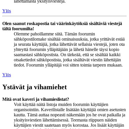
lähettämästä yksityisviestejä.
Ylös
Olen saanut roskapostia tai väärinkäytöksiä sisältäviä viestejä
tältä foorumilta!
Olemme pahoillamme siitä. Tämän foorumin
sähköpostilomake sisältää ominaisuuksia, jotka yrittävät estää
ja seurata käyttäjiä, jotka lähettävät sellaisia viestejä, joten ota
yhteyttä foorumin ylläpitäjään ja lähetä hänelle täysi kopio
saamastasi sähköpostista. On tärkeää, että se sisältää kaikki
otsaketiedot sähköpostista, jotka sisältävät viestin lähettäjän
tiedot. Foorumin ylläpitäjä voi sitten toimia tarpeen mukaan.
Ylös
Ystävät ja vihamiehet
Mitä ovat kaveri ja vihamieslistat?
Voit käyttää näitä listoja muiden foorumin käyttäjien
organisointiin. Kaverilistalle lisätään käyttäjiä omien asetusten
kautta. Tämä auttaa nopeasti näkemään jos he ovat paikalla ja
yksityisviestien lähettämisessä. Teemasta riippuen näiden
käyttäjien viestit saatetaan myös korostaa. Jos lisäät käyttäjän