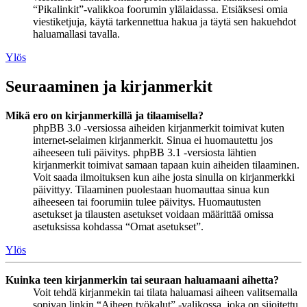
“Pikalinkit”-valikkoa foorumin ylälaidassa. Etsiäksesi omia
viestiketjuja, käytä tarkennettua hakua ja täytä sen hakuehdot
haluamallasi tavalla.
Ylös
Seuraaminen ja kirjanmerkit
Mikä ero on kirjanmerkillä ja tilaamisella?
phpBB 3.0 -versiossa aiheiden kirjanmerkit toimivat kuten
internet-selaimen kirjanmerkit. Sinua ei huomautettu jos
aiheeseen tuli päivitys. phpBB 3.1 -versiosta lähtien
kirjanmerkit toimivat samaan tapaan kuin aiheiden tilaaminen.
Voit saada ilmoituksen kun aihe josta sinulla on kirjanmerkki
päivittyy. Tilaaminen puolestaan huomauttaa sinua kun
aiheeseen tai foorumiin tulee päivitys. Huomautusten
asetukset ja tilausten asetukset voidaan määrittää omissa
asetuksissa kohdassa “Omat asetukset”.
Ylös
Kuinka teen kirjanmerkin tai seuraan haluamaani aihetta?
Voit tehdä kirjanmekin tai tilata haluamasi aiheen valitsemalla
sopivan linkin “Aiheen työkalut” -valikossa, joka on sijoitettu