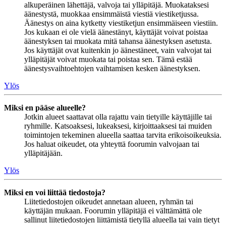
alkuperäinen lähettäjä, valvoja tai ylläpitäjä. Muokataksesi
äänestystä, muokkaa ensimmäistä viestiä viestiketjussa.
Äänestys on aina kytketty viestiketjun ensimmäiseen viestiin.
Jos kukaan ei ole vielä äänestänyt, käyttäjät voivat poistaa
äänestyksen tai muokata mitä tahansa äänestyksen asetusta.
Jos käyttäjät ovat kuitenkin jo äänestäneet, vain valvojat tai
ylläpitäjät voivat muokata tai poistaa sen. Tämä estää
äänestysvaihtoehtojen vaihtamisen kesken äänestyksen.
Ylös
Miksi en pääse alueelle?
Jotkin alueet saattavat olla rajattu vain tietyille käyttäjille tai
ryhmille. Katsoaksesi, lukeaksesi, kirjoittaaksesi tai muiden
toimintojen tekeminen alueella saattaa tarvita erikoisoikeuksia.
Jos haluat oikeudet, ota yhteyttä foorumin valvojaan tai
ylläpitäjään.
Ylös
Miksi en voi liittää tiedostoja?
Liitetiedostojen oikeudet annetaan alueen, ryhmän tai
käyttäjän mukaan. Foorumin ylläpitäjä ei välttämättä ole
sallinut liitetiedostojen liittämistä tietyllä alueella tai vain tietyt