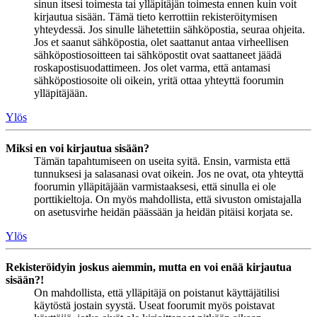
sinun itsesi toimesta tai ylläpitäjän toimesta ennen kuin voit
kirjautua sisään. Tämä tieto kerrottiin rekisteröitymisen
yhteydessä. Jos sinulle lähetettiin sähköpostia, seuraa ohjeita.
Jos et saanut sähköpostia, olet saattanut antaa virheellisen
sähköpostiosoitteen tai sähköpostit ovat saattaneet jäädä
roskapostisuodattimeen. Jos olet varma, että antamasi
sähköpostiosoite oli oikein, yritä ottaa yhteyttä foorumin
ylläpitäjään.
Ylös
Miksi en voi kirjautua sisään?
Tämän tapahtumiseen on useita syitä. Ensin, varmista että
tunnuksesi ja salasanasi ovat oikein. Jos ne ovat, ota yhteyttä
foorumin ylläpitäjään varmistaaksesi, että sinulla ei ole
porttikieltoja. On myös mahdollista, että sivuston omistajalla
on asetusvirhe heidän päässään ja heidän pitäisi korjata se.
Ylös
Rekisteröidyin joskus aiemmin, mutta en voi enää kirjautua
sisään?!
On mahdollista, että ylläpitäjä on poistanut käyttäjätilisi
käytöstä jostain syystä. Useat foorumit myös poistavat