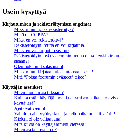
Usein kysyttyä
Kirjautumisen ja rekisteröitymisen ongelmat
Miksi minun pitää rekisteröityä?
Mikä on COPPA?
Miksi en voi rekisteröityä?
Rekisteröidyin, mutta en voi kirjautua!
Miksi en voi kirjautua sisään?
Rekisteröidyin joskus aiemmin, mutta en voi enää kirjautua
sisään?!
Olen hukannut salasanani!
Miksi minut kirjataan ulos automaattisesti?
Mitä “Poista foorumin evästeet” tekee?
Käyttäjän asetukset
Miten muutan asetuksiani?
Kuinka estän käyttäjänimeni näkymisen paikalla olevissa
käyttäjissä?
Ajat ovat väärin!
Vaihdoin aikavyöhykkeen ja kellonaika on silti väärin!
Kieleni ei ole valittavana!
Mitä kuvia on käyttäjänimeni vieressä?
Miten asetan avataren?