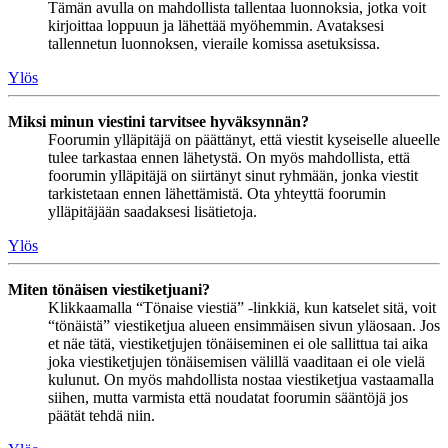
Tämän avulla on mahdollista tallentaa luonnoksia, jotka voit
kirjoittaa loppuun ja lähettää myöhemmin. Avataksesi
tallennetun luonnoksen, vieraile komissa asetuksissa.
Ylös
Miksi minun viestini tarvitsee hyväksynnän?
Foorumin ylläpitäjä on päättänyt, että viestit kyseiselle alueelle
tulee tarkastaa ennen lähetystä. On myös mahdollista, että
foorumin ylläpitäjä on siirtänyt sinut ryhmään, jonka viestit
tarkistetaan ennen lähettämistä. Ota yhteyttä foorumin
ylläpitäjään saadaksesi lisätietoja.
Ylös
Miten tönäisen viestiketjuani?
Klikkaamalla “Tönaise viestiä” -linkkiä, kun katselet sitä, voit
“tönäistä” viestiketjua alueen ensimmäisen sivun yläosaan. Jos
et näe tätä, viestiketjujen tönäiseminen ei ole sallittua tai aika
joka viestiketjujen tönäisemisen välillä vaaditaan ei ole vielä
kulunut. On myös mahdollista nostaa viestiketjua vastaamalla
siihen, mutta varmista että noudatat foorumin sääntöjä jos
päätät tehdä niin.