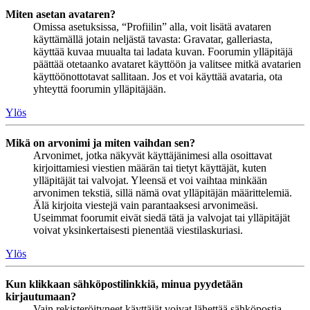
Miten asetan avataren?
Omissa asetuksissa, “Profiilin” alla, voit lisätä avataren
käyttämällä jotain neljästä tavasta: Gravatar, galleriasta,
käyttää kuvaa muualta tai ladata kuvan. Foorumin ylläpitäjä
päättää otetaanko avataret käyttöön ja valitsee mitkä avatarien
käyttöönottotavat sallitaan. Jos et voi käyttää avataria, ota
yhteyttä foorumin ylläpitäjään.
Ylös
Mikä on arvonimi ja miten vaihdan sen?
Arvonimet, jotka näkyvät käyttäjänimesi alla osoittavat
kirjoittamiesi viestien määrän tai tietyt käyttäjät, kuten
ylläpitäjät tai valvojat. Yleensä et voi vaihtaa minkään
arvonimen tekstiä, sillä nämä ovat ylläpitäjän määrittelemiä.
Älä kirjoita viestejä vain parantaaksesi arvonimeäsi.
Useimmat foorumit eivät siedä tätä ja valvojat tai ylläpitäjät
voivat yksinkertaisesti pienentää viestilaskuriasi.
Ylös
Kun klikkaan sähköpostilinkkiä, minua pyydetään
kirjautumaan?
Vain rekisteröityneet käyttäjät voivat lähettää sähköpostia