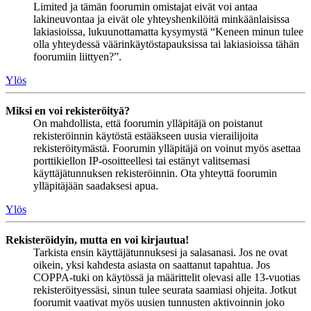
Limited ja tämän foorumin omistajat eivät voi antaa
lakineuvontaa ja eivät ole yhteyshenkilöitä minkäänlaisissa
lakiasioissa, lukuunottamatta kysymystä “Keneen minun tulee
olla yhteydessä väärinkäytöstapauksissa tai lakiasioissa tähän
foorumiin liittyen?”.
Ylös
Miksi en voi rekisteröityä?
On mahdollista, että foorumin ylläpitäjä on poistanut
rekisteröinnin käytöstä estääkseen uusia vierailijoita
rekisteröitymästä. Foorumin ylläpitäjä on voinut myös asettaa
porttikiellon IP-osoitteellesi tai estänyt valitsemasi
käyttäjätunnuksen rekisteröinnin. Ota yhteyttä foorumin
ylläpitäjään saadaksesi apua.
Ylös
Rekisteröidyin, mutta en voi kirjautua!
Tarkista ensin käyttäjätunnuksesi ja salasanasi. Jos ne ovat
oikein, yksi kahdesta asiasta on saattanut tapahtua. Jos
COPPA-tuki on käytössä ja määrittelit olevasi alle 13-vuotias
rekisteröityessäsi, sinun tulee seurata saamiasi ohjeita. Jotkut
foorumit vaativat myös uusien tunnusten aktivoinnin joko