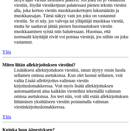
viestiin, löydät viestiketjuun palatessasi pienen tekstin viestisi
alla, joka kertoo viestin muokkauskertojen lukumäärän ja
muokkausajan. Tämä näkyy vain jos joku on vastannut
viestiin. Se ei näy, jos valvoja tai ylläpitäjä muokkaa viestiä,
mutta he saattavat jättää pienen huomautuksen viestin
muokkaamisen syistä niin halutessaan. Huomaa, että
normaalit käyttäjät eivät voi poistaa viestejä, jos niihin on joku
vastannut.
Ylös
Miten liitän allekirjoituksen viestiini?
Lisätäksesi allekirjoituksen viestiisi, sinun täytyy ensin luoda
sellainen omissa asetuksissa. Kun olet luonut sellaisen, voit
valita
Lisää allekirjoitus
-valinnan viestin
kirjoituslomakkeessa. Voit myös lisätä allekirjoituksen
automaattisesti aina kaikkiin viesteihisi tekemällä valinnan
omissa asetuksissa. Jos teet niin, voit silti estää allekirjoituksen
liittämisen yksittäiseen viestiin poistamalla valinnan
viestinkirjoituslomakkeessa.
Ylös
Kuinka luon äänestyksen?