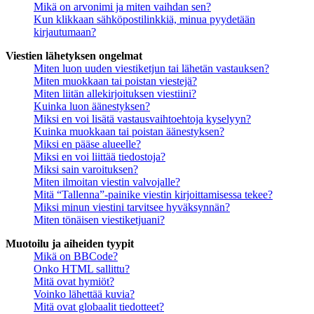
Mikä on arvonimi ja miten vaihdan sen?
Kun klikkaan sähköpostilinkkiä, minua pyydetään
kirjautumaan?
Viestien lähetyksen ongelmat
Miten luon uuden viestiketjun tai lähetän vastauksen?
Miten muokkaan tai poistan viestejä?
Miten liitän allekirjoituksen viestiini?
Kuinka luon äänestyksen?
Miksi en voi lisätä vastausvaihtoehtoja kyselyyn?
Kuinka muokkaan tai poistan äänestyksen?
Miksi en pääse alueelle?
Miksi en voi liittää tiedostoja?
Miksi sain varoituksen?
Miten ilmoitan viestin valvojalle?
Mitä “Tallenna”-painike viestin kirjoittamisessa tekee?
Miksi minun viestini tarvitsee hyväksynnän?
Miten tönäisen viestiketjuani?
Muotoilu ja aiheiden tyypit
Mikä on BBCode?
Onko HTML sallittu?
Mitä ovat hymiöt?
Voinko lähettää kuvia?
Mitä ovat globaalit tiedotteet?