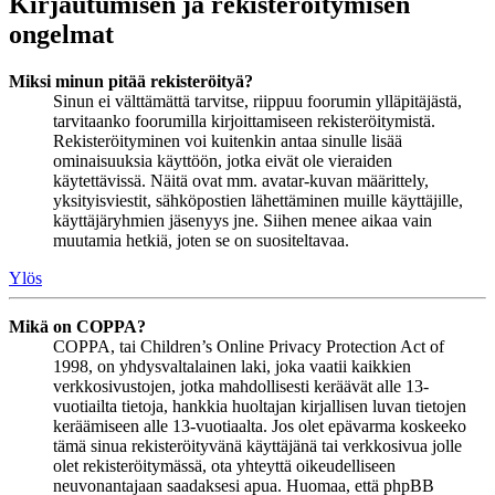
Kirjautumisen ja rekisteröitymisen
ongelmat
Miksi minun pitää rekisteröityä?
Sinun ei välttämättä tarvitse, riippuu foorumin ylläpitäjästä,
tarvitaanko foorumilla kirjoittamiseen rekisteröitymistä.
Rekisteröityminen voi kuitenkin antaa sinulle lisää
ominaisuuksia käyttöön, jotka eivät ole vieraiden
käytettävissä. Näitä ovat mm. avatar-kuvan määrittely,
yksityisviestit, sähköpostien lähettäminen muille käyttäjille,
käyttäjäryhmien jäsenyys jne. Siihen menee aikaa vain
muutamia hetkiä, joten se on suositeltavaa.
Ylös
Mikä on COPPA?
COPPA, tai Children’s Online Privacy Protection Act of
1998, on yhdysvaltalainen laki, joka vaatii kaikkien
verkkosivustojen, jotka mahdollisesti keräävät alle 13-
vuotiailta tietoja, hankkia huoltajan kirjallisen luvan tietojen
keräämiseen alle 13-vuotiaalta. Jos olet epävarma koskeeko
tämä sinua rekisteröityvänä käyttäjänä tai verkkosivua jolle
olet rekisteröitymässä, ota yhteyttä oikeudelliseen
neuvonantajaan saadaksesi apua. Huomaa, että phpBB