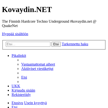
Kovaydin.NET
The Finnish Hardcore Techno Underground #kovaydin.net @
QuakeNet
Hyppää sisältöön
Tarkennettu haku
Etsi
Pikalinkit
Vastaamattomat aiheet
Aktiiviset viestiketjut
Etsi
UKK
Kirjaudu sisään
Rekisteröidy
Etusivu
Usein kysyttyä
Etsi