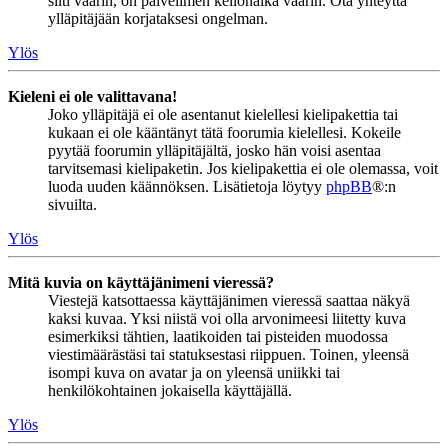
silti väärin, on palvelimen kellonaika väärin. Ota yhteyttä
ylläpitäjään korjataksesi ongelman.
Ylös
Kieleni ei ole valittavana!
Joko ylläpitäjä ei ole asentanut kielellesi kielipakettia tai
kukaan ei ole kääntänyt tätä foorumia kielellesi. Kokeile
pyytää foorumin ylläpitäjältä, josko hän voisi asentaa
tarvitsemasi kielipaketin. Jos kielipakettia ei ole olemassa, voit
luoda uuden käännöksen. Lisätietoja löytyy
phpBB
®:n
sivuilta.
Ylös
Mitä kuvia on käyttäjänimeni vieressä?
Viestejä katsottaessa käyttäjänimen vieressä saattaa näkyä
kaksi kuvaa. Yksi niistä voi olla arvonimeesi liitetty kuva
esimerkiksi tähtien, laatikoiden tai pisteiden muodossa
viestimäärästäsi tai statuksestasi riippuen. Toinen, yleensä
isompi kuva on avatar ja on yleensä uniikki tai
henkilökohtainen jokaisella käyttäjällä.
Ylös