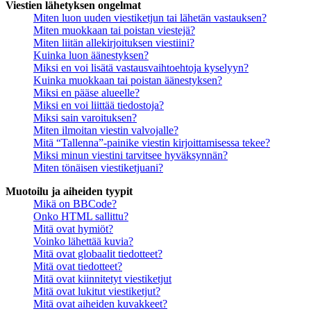
Viestien lähetyksen ongelmat
Miten luon uuden viestiketjun tai lähetän vastauksen?
Miten muokkaan tai poistan viestejä?
Miten liitän allekirjoituksen viestiini?
Kuinka luon äänestyksen?
Miksi en voi lisätä vastausvaihtoehtoja kyselyyn?
Kuinka muokkaan tai poistan äänestyksen?
Miksi en pääse alueelle?
Miksi en voi liittää tiedostoja?
Miksi sain varoituksen?
Miten ilmoitan viestin valvojalle?
Mitä “Tallenna”-painike viestin kirjoittamisessa tekee?
Miksi minun viestini tarvitsee hyväksynnän?
Miten tönäisen viestiketjuani?
Muotoilu ja aiheiden tyypit
Mikä on BBCode?
Onko HTML sallittu?
Mitä ovat hymiöt?
Voinko lähettää kuvia?
Mitä ovat globaalit tiedotteet?
Mitä ovat tiedotteet?
Mitä ovat kiinnitetyt viestiketjut
Mitä ovat lukitut viestiketjut?
Mitä ovat aiheiden kuvakkeet?