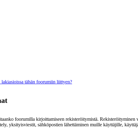
lakiasioissa tähän foorumiin liittyen?
mat
rvitaanko foorumilla kirjoittamiseen rekisteröitymistä. Rekisteröityminen 
ely, yksityisviestit, sähköpostien lähettäminen muille käyttäjille, käyt