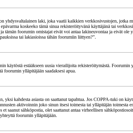
yhdysvaltalainen laki, joka vaatii kaikkien verkkosivustojen, jotka mahd
et epävarma koskeeko tämä sinua rekisteröityvänä käyttäjänä tai verkkosiv
tämän foorumin omistajat eivät voi antaa lakineuvontaa ja eivät ole yh
ksissa tai lakiasioissa tähän foorumiin liittyen?”.
in käytöstä estääkseen uusia vierailijoita rekisteröitymästä. Foorumin yl
tä foorumin ylläpitäjään saadaksesi apua.
in, yksi kahdesta asiasta on saattanut tapahtua. Jos COPPA-tuki on käytöss
nnusten aktivoinnin joko sinun itsesi toimesta tai ylläpitäjän toimesta e
Jos et saanut sähköpostia, olet saattanut antaa virheellisen sähköpostioso
 yhteyttä foorumin ylläpitäjään.