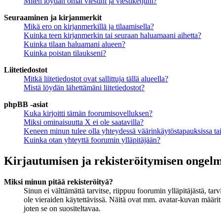
Miten löydän omat viestini ja viestiketjuni?
Seuraaminen ja kirjanmerkit
Mikä ero on kirjanmerkillä ja tilaamisella?
Kuinka teen kirjanmerkin tai seuraan haluamaani aihetta?
Kuinka tilaan haluamani alueen?
Kuinka poistan tilaukseni?
Liitetiedostot
Mitkä liitetiedostot ovat sallittuja tällä alueella?
Mistä löydän lähettämäni liitetiedostot?
phpBB -asiat
Kuka kirjoitti tämän foorumisovelluksen?
Miksi ominaisuutta X ei ole saatavilla?
Keneen minun tulee olla yhteydessä väärinkäytöstapauksissa tai 
Kuinka otan yhteyttä foorumin ylläpitäjään?
Kirjautumisen ja rekisteröitymisen ongel
Miksi minun pitää rekisteröityä?
Sinun ei välttämättä tarvitse, riippuu foorumin ylläpitäjästä, ta
ole vieraiden käytettävissä. Näitä ovat mm. avatar-kuvan määritt
joten se on suositeltavaa.