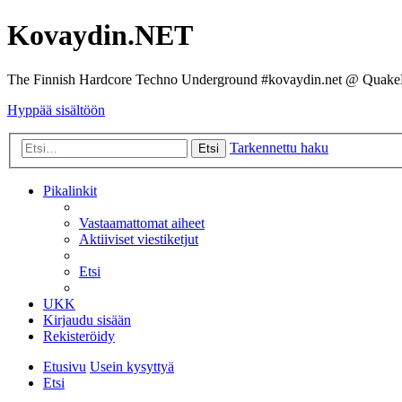
Kovaydin.NET
The Finnish Hardcore Techno Underground #kovaydin.net @ Quake
Hyppää sisältöön
Tarkennettu haku
Etsi
Pikalinkit
Vastaamattomat aiheet
Aktiiviset viestiketjut
Etsi
UKK
Kirjaudu sisään
Rekisteröidy
Etusivu
Usein kysyttyä
Etsi