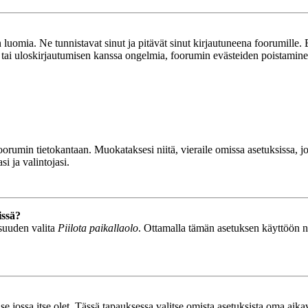
luomia. Ne tunnistavat sinut ja pitävät sinut kirjautuneena foorumille. E
n tai uloskirjautumisen kanssa ongelmia, foorumin evästeiden poistamine
n foorumin tietokantaan. Muokataksesi niitä, vieraile omissa asetuksissa,
i ja valintojasi.
issä?
isuuden valita
Piilota paikallaolo
. Ottamalla tämän asetuksen käyttöön näyt
se jossa itse olet. Tässä tapauksessa valitse omista asetuksista oma ai