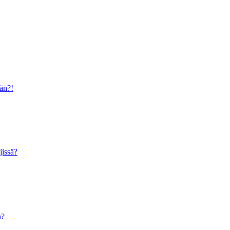
ään?!
jissä?
n?