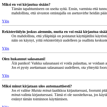
Miksi en voi kirjautua sisään?
Tämän tapahtumiseen on useita syitä. Ensin, varmista että tunnuks
mahdollista, että sivuston omistajalla on asetusvirhe heidän pääss
Ylös
Rekisteröidyin joskus aiemmin, mutta en voi enää kirjautua sisä
On mahdollista, että ylläpitäjä on poistanut käyttäjätilisi käytö
näin on käynyt, yritä rekisteröityä uudelleen ja osallistu keskus
Ylös
Olen hukannut salasanani!
Älä panikoi! Vaikka salasanaasi ei voida palauttaa, se voidaan 
Jos et pysty asettamaan salasanaasi uudelleen, ota yhteyttä foor
Ylös
Miksi minut kirjataan ulos automaattisesti?
Jos et valitse
Muista minut
-laatikkoa kirjautuessasi, foorumi pi
minut
-valinta kirjautuessasi. Tämä ei ole suositeltavaa, jos käyt
estänyt tämän toiminnon käyttämisen.