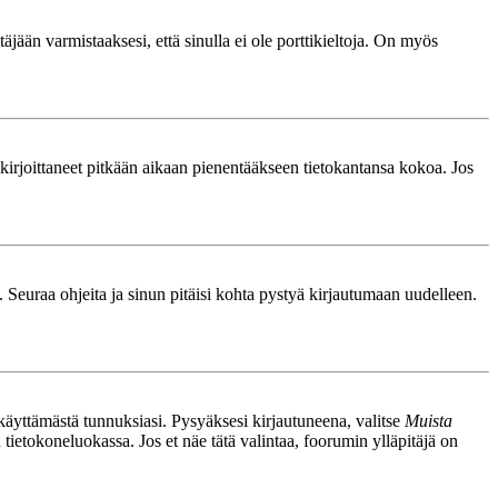
äjään varmistaaksesi, että sinulla ei ole porttikieltoja. On myös
le kirjoittaneet pitkään aikaan pienentääkseen tietokantansa kokoa. Jos
. Seuraa ohjeita ja sinun pitäisi kohta pystyä kirjautumaan uudelleen.
nkäyttämästä tunnuksiasi. Pysyäksesi kirjautuneena, valitse
Muista
n tietokoneluokassa. Jos et näe tätä valintaa, foorumin ylläpitäjä on