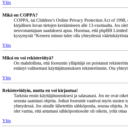
Ylös
Mikä on COPPA?
COPPA, tai Children’s Online Privacy Protection Act of 1998, on 
kirjallisen luvan tietojen keräämiseen alle 13-vuotiaalta. Jos ol
neuvonantajaan saadaksesi apua. Huomaa, että phpBB Limited ja 
kysymystä “Keneen minun tulee olla yhteydessä väärinkäytöstapau
Ylös
Miksi en voi rekisteröityä?
On mahdollista, että foorumin ylläpitäjä on poistanut rekisteröinn
estänyt valitsemasi käyttäjätunnuksen rekisteröinnin. Ota yhteyt
Ylös
Rekisteröidyin, mutta en voi kirjautua!
Tarkista ensin käyttäjätunnuksesi ja salasanasi. Jos ne ovat oike
seurata saamiasi ohjeita. Jotkut foorumit vaativat myös uusien tu
yhteydessä. Jos sinulle lähetettiin sähköpostia, seuraa ohjeita. 
olet varma, että antamasi sähköpostiosoite oli oikein, yritä ottaa
Ylös