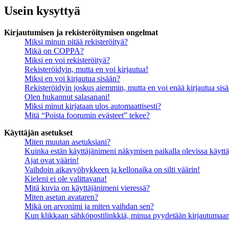
Usein kysyttyä
Kirjautumisen ja rekisteröitymisen ongelmat
Miksi minun pitää rekisteröityä?
Mikä on COPPA?
Miksi en voi rekisteröityä?
Rekisteröidyin, mutta en voi kirjautua!
Miksi en voi kirjautua sisään?
Rekisteröidyin joskus aiemmin, mutta en voi enää kirjautua sis
Olen hukannut salasanani!
Miksi minut kirjataan ulos automaattisesti?
Mitä “Poista foorumin evästeet” tekee?
Käyttäjän asetukset
Miten muutan asetuksiani?
Kuinka estän käyttäjänimeni näkymisen paikalla olevissa käyttä
Ajat ovat väärin!
Vaihdoin aikavyöhykkeen ja kellonaika on silti väärin!
Kieleni ei ole valittavana!
Mitä kuvia on käyttäjänimeni vieressä?
Miten asetan avataren?
Mikä on arvonimi ja miten vaihdan sen?
Kun klikkaan sähköpostilinkkiä, minua pyydetään kirjautumaa