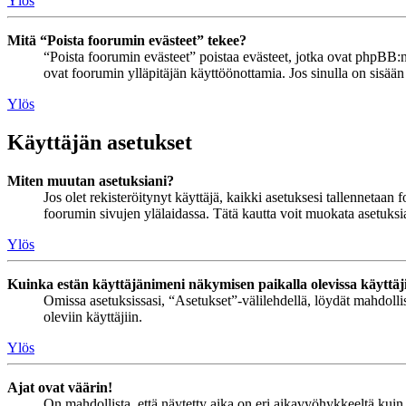
Ylös
Mitä “Poista foorumin evästeet” tekee?
“Poista foorumin evästeet” poistaa evästeet, jotka ovat phpBB:n 
ovat foorumin ylläpitäjän käyttöönottamia. Jos sinulla on sisää
Ylös
Käyttäjän asetukset
Miten muutan asetuksiani?
Jos olet rekisteröitynyt käyttäjä, kaikki asetuksesi tallennetaa
foorumin sivujen ylälaidassa. Tätä kautta voit muokata asetuksias
Ylös
Kuinka estän käyttäjänimeni näkymisen paikalla olevissa käyttäj
Omissa asetuksissasi, “Asetukset”-välilehdellä, löydät mahdoll
oleviin käyttäjiin.
Ylös
Ajat ovat väärin!
On mahdollista, että näytetty aika on eri aikavyöhykkeeltä kuin 