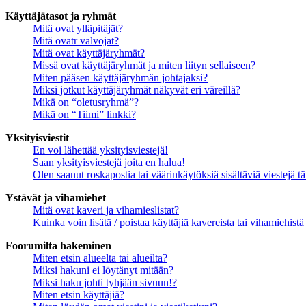
Käyttäjätasot ja ryhmät
Mitä ovat ylläpitäjät?
Mitä ovatr valvojat?
Mitä ovat käyttäjäryhmät?
Missä ovat käyttäjäryhmät ja miten liityn sellaiseen?
Miten pääsen käyttäjäryhmän johtajaksi?
Miksi jotkut käyttäjäryhmät näkyvät eri väreillä?
Mikä on “oletusryhmä”?
Mikä on “Tiimi” linkki?
Yksityisviestit
En voi lähettää yksityisviestejä!
Saan yksityisviestejä joita en halua!
Olen saanut roskapostia tai väärinkäytöksiä sisältäviä viestejä tä
Ystävät ja vihamiehet
Mitä ovat kaveri ja vihamieslistat?
Kuinka voin lisätä / poistaa käyttäjiä kavereista tai vihamiehistä
Foorumilta hakeminen
Miten etsin alueelta tai alueilta?
Miksi hakuni ei löytänyt mitään?
Miksi haku johti tyhjään sivuun!?
Miten etsin käyttäjiä?