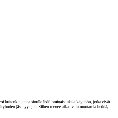
voi kuitenkin antaa sinulle lisää ominaisuuksia käyttöön, jotka eivät
täjäryhmien jäsenyys jne. Siihen menee aikaa vain muutamia hetkiä,