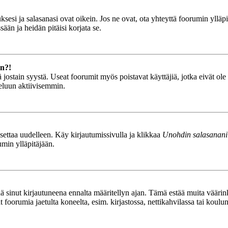
esi ja salasanasi ovat oikein. Jos ne ovat, ota yhteyttä foorumin ylläpit
ään ja heidän pitäisi korjata se.
än?!
stä jostain syystä. Useat foorumit myös poistavat käyttäjiä, jotka eivät o
teluun aktiivisemmin.
asettaa uudelleen. Käy kirjautumissivulla ja klikkaa
Unohdin salasanani
umin ylläpitäjään.
tää sinut kirjautuneena ennalta määritellyn ajan. Tämä estää muita vääri
ät foorumia jaetulta koneelta, esim. kirjastossa, nettikahvilassa tai koulu