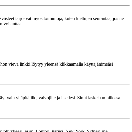
västeet tarjoavat myös toimintoja, kuten luettujen seurantaa, jos ne
n voi auttaa.
 johon vievä linkki löytyy yleensä klikkaamalla käyttäjänimeäsi
 vain ylläpitäjille, valvojille ja itsellesi. Sinut lasketaan piilossa
kavyöhykkeesi, esim. Lontoo, Pariisi, New York, Sidney, jne.