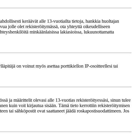
ollisesti keräävät alle 13-vuotiailta tietoja, hankkia huoltajan
ua jolle olet rekisteröitymässä, ota yhteyttä oikeudelliseen
teyshenkilöitä minkäänlaisissa lakiasioissa, lukuunottamatta
läpitäjä on voinut myös asettaa porttikiellon IP-osoitteellesi tai
ä ja määrittelit olevasi alle 13-vuotias rekisteröityessäsi, sinun tulee
nnen kuin voit kirjautua sisään. Tämä tieto kerrottiin rekisteröitymisen
itteen tai sähköpostit ovat saattaneet jäädä roskapostisuodattimeen. Jos