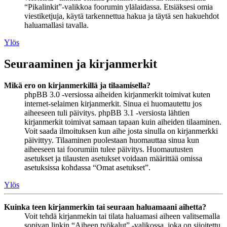
“Pikalinkit”-valikkoa foorumin ylälaidassa. Etsiäksesi omia
viestiketjuja, käytä tarkennettua hakua ja täytä sen hakuehdot
haluamallasi tavalla.
Ylös
Seuraaminen ja kirjanmerkit
Mikä ero on kirjanmerkillä ja tilaamisella?
phpBB 3.0 -versiossa aiheiden kirjanmerkit toimivat kuten
internet-selaimen kirjanmerkit. Sinua ei huomautettu jos
aiheeseen tuli päivitys. phpBB 3.1 -versiosta lähtien
kirjanmerkit toimivat samaan tapaan kuin aiheiden tilaaminen.
Voit saada ilmoituksen kun aihe josta sinulla on kirjanmerkki
päivittyy. Tilaaminen puolestaan huomauttaa sinua kun
aiheeseen tai foorumiin tulee päivitys. Huomautusten
asetukset ja tilausten asetukset voidaan määrittää omissa
asetuksissa kohdassa “Omat asetukset”.
Ylös
Kuinka teen kirjanmerkin tai seuraan haluamaani aihetta?
Voit tehdä kirjanmekin tai tilata haluamasi aiheen valitsemalla
sopivan linkin “Aiheen työkalut” -valikossa, joka on sijoitettu