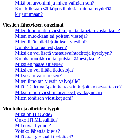
Mikä on arvonimi ja miten vaihdan sen?
Kun klikkaan sähköpostilinkkiä, minua pyydetään
kirjautumaan?
Viestien lähetyksen ongelmat
Miten luon uuden viestiketjun tai lähetän vastauksen?
Miten muokkaan tai poistan viestejä?
Miten liitän allekirjoituksen viestiini?
Kuinka luon äänestyksen?
Miksi en voi lisätä vastausvaihtoehtoja kyselyyn?
Kuinka muokkaan tai poistan äänestyksen?
Miksi en pääse alueelle?
Miksi en voi liittää tiedostoja?
Miksi sain varoituksen?
Miten ilmoitan viestin valvojalle?
Mitä “Tallenna”-painike viestin kirjoittamisessa tekee?
Miksi minun viestini tarvitsee hyväksynnän?
Miten tönäisen viestiketjuani?
Muotoilu ja aiheiden tyypit
Mikä on BBCode?
Onko HTML sallittu?
Mitä ovat hymiöt?
Voinko lähettää kuvia?
Mitä ovat globaalit tiedotteet?