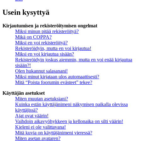
Usein kysyttyä
Kirjautumisen ja rekisteröitymisen ongelmat
Miksi minun pitää rekisteröityä?
Mikä on COPPA?
Miksi en voi rekisteröityä?
Rekisteröidyin, mutta en voi kirjautua!
Miksi en voi kirjautua sisään?
Rekisteröidyin joskus aiemmin, mutta en voi enää kirjautua
sisään?!
Olen hukannut salasanani!
Miksi minut kirjataan ulos automaattisesti?
Mitä “Poista foorumin evästeet” tekee?
Käyttäjän asetukset
Miten muutan asetuksiani?
Kuinka estän käyttäjänimeni näkymisen paikalla olevissa
käyttäjissä?
Ajat ovat väärin!
Vaihdoin aikavyöhykkeen ja kellonaika on silti väärin!
Kieleni ei ole valittavana!
Mitä kuvia on käyttäjänimeni vieressä?
Miten asetan avataren?