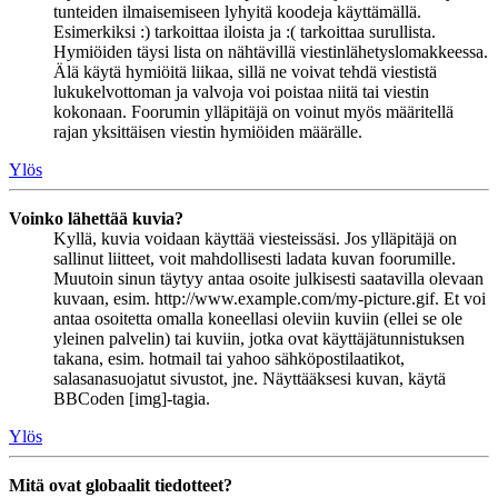
tunteiden ilmaisemiseen lyhyitä koodeja käyttämällä.
Esimerkiksi :) tarkoittaa iloista ja :( tarkoittaa surullista.
Hymiöiden täysi lista on nähtävillä viestinlähetyslomakkeessa.
Älä käytä hymiöitä liikaa, sillä ne voivat tehdä viestistä
lukukelvottoman ja valvoja voi poistaa niitä tai viestin
kokonaan. Foorumin ylläpitäjä on voinut myös määritellä
rajan yksittäisen viestin hymiöiden määrälle.
Ylös
Voinko lähettää kuvia?
Kyllä, kuvia voidaan käyttää viesteissäsi. Jos ylläpitäjä on
sallinut liitteet, voit mahdollisesti ladata kuvan foorumille.
Muutoin sinun täytyy antaa osoite julkisesti saatavilla olevaan
kuvaan, esim. http://www.example.com/my-picture.gif. Et voi
antaa osoitetta omalla koneellasi oleviin kuviin (ellei se ole
yleinen palvelin) tai kuviin, jotka ovat käyttäjätunnistuksen
takana, esim. hotmail tai yahoo sähköpostilaatikot,
salasanasuojatut sivustot, jne. Näyttääksesi kuvan, käytä
BBCoden [img]-tagia.
Ylös
Mitä ovat globaalit tiedotteet?