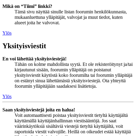
Mikä on “Tiimi” linkki?
Tämä sivu näyttää sinulle listan foorumin henkilökunnasta,
mukaanluettuna ylläpitäjät, valvojat ja muut tiedot, kuten
alueet joita he valvovat.
Ylös
Yksityisviestit
En voi lähettää yksityisviestejä!
Tähän on kolme mahdollista syytä. Et ole rekisteröitynyt ja/tai
kirjautunut sisään, foorumin ylläpitäjä on poistanut
yksityisviestit käytöstä koko foorumilta tai foorumin ylläpitäjä
on estänyt sinua lähettämästä yksityisviestejä. Ota yhteyttä
foorumin ylläpitäjään saadaksesi lisätietoja.
Ylös
Saan yksityisviestejä joita en halua!
Voit automaattisesti poistaa yksityisviestit tietyltä käyttäjältä
käyttämällä käyttäjänhallinnan viestisääntöjä. Jos saat
väärinkäytöksiä sisältäviä viestejä tietyltä käyttäjältä, voit
raportoida viestit valvojille. Heillä on oikeudet estää käyttäjiä