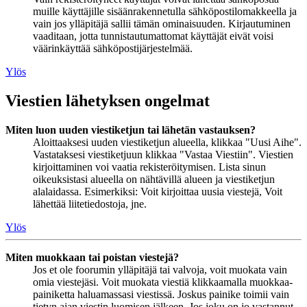
muille käyttäjille sisäänrakennetulla sähköpostilomakkeella ja
vain jos ylläpitäjä sallii tämän ominaisuuden. Kirjautuminen
vaaditaan, jotta tunnistautumattomat käyttäjät eivät voisi
väärinkäyttää sähköpostijärjestelmää.
Ylös
Viestien lähetyksen ongelmat
Miten luon uuden viestiketjun tai lähetän vastauksen?
Aloittaaksesi uuden viestiketjun alueella, klikkaa "Uusi Aihe".
Vastataksesi viestiketjuun klikkaa "Vastaa Viestiin". Viestien
kirjoittaminen voi vaatia rekisteröitymisen. Lista sinun
oikeuksistasi alueella on nähtävillä alueen ja viestiketjun
alalaidassa. Esimerkiksi: Voit kirjoittaa uusia viestejä, Voit
lähettää liitetiedostoja, jne.
Ylös
Miten muokkaan tai poistan viestejä?
Jos et ole foorumin ylläpitäjä tai valvoja, voit muokata vain
omia viestejäsi. Voit muokata viestiä klikkaamalla muokkaa-
painiketta haluamassasi viestissä. Joskus painike toimii vain
tietyn ajan viestin luomisen jälkeen. Jos joku on jo vastannut