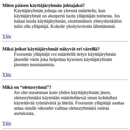
Miten pääsen käyttäjäryhmän johtajaksi?
Käyttäjäryhmän johtaja on yleensä määritelty, kun
käyttäjäryhmät on alunperin luotu ylläpitäjän toimesta. Jos
haluat luoda käyttäjäryhmän, ensimmäinen yhteyshenkilösi
tulisi olla ylläpitäjä. Kokeile yksityisviestin lähettämistä.
Ylös
Miksi jotkut käyttäjäryhmät näkyvät eri väreillä?
Foorumin ylläpitäjä voi määritellä tietyn käyttäjäryhmän
jäsenille värin joka helpottaa kyseisen käyttäjäryhmän
jäsenten tunnistamista.
Ylös
Mikä on “oletusryhmä”?
Jos olet useamman kuin yhden käyttäjäryhmän jäsen,
oletusryhmääsi käytetään määriteltäessä sinun kohdallasi
käytettävää ryhmäväriä ja titteliä. Foorumin ylläpitäjä saattaa
antaa sinulle oikeudet vaihtaa oletusryhmääsi omista
asetuksista.
Ylös