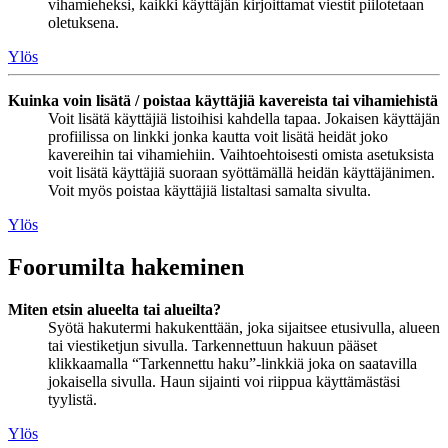
vihamieheksi, kaikki käyttäjän kirjoittamat viestit piilotetaan
oletuksena.
Ylös
Kuinka voin lisätä / poistaa käyttäjiä kavereista tai vihamiehistä
Voit lisätä käyttäjiä listoihisi kahdella tapaa. Jokaisen käyttäjän
profiilissa on linkki jonka kautta voit lisätä heidät joko
kavereihin tai vihamiehiin. Vaihtoehtoisesti omista asetuksista
voit lisätä käyttäjiä suoraan syöttämällä heidän käyttäjänimen.
Voit myös poistaa käyttäjiä listaltasi samalta sivulta.
Ylös
Foorumilta hakeminen
Miten etsin alueelta tai alueilta?
Syötä hakutermi hakukenttään, joka sijaitsee etusivulla, alueen
tai viestiketjun sivulla. Tarkennettuun hakuun pääset
klikkaamalla “Tarkennettu haku”-linkkiä joka on saatavilla
jokaisella sivulla. Haun sijainti voi riippua käyttämästäsi
tyylistä.
Ylös