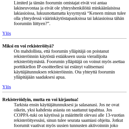
Limited ja tämän foorumin omistajat eivät voi antaa
lakineuvontaa ja eivät ole yhteyshenkilöitä minkäänlaisissa
lakiasioissa, lukuunottamatta kysymystä “Keneen minun tulee
olla yhteydessä väärinkäytöstapauksissa tai lakiasioissa tähän
foorumiin liittyen?”.
Ylös
Miksi en voi rekisteröityä?
On mahdollista, että foorumin ylläpitäjä on poistanut
rekisteröinnin käytöstä estääkseen uusia vierailijoita
rekisteröitymästä. Foorumin ylläpitäjä on voinut myös asettaa
porttikiellon IP-osoitteellesi tai estänyt valitsemasi
käyttäjätunnuksen rekisteröinnin. Ota yhteyttä foorumin
ylläpitäjään saadaksesi apua.
Ylös
Rekisteröidyin, mutta en voi kirjautua!
Tarkista ensin käyttäjätunnuksesi ja salasanasi. Jos ne ovat
oikein, yksi kahdesta asiasta on saattanut tapahtua. Jos
COPPA-tuki on käytössä ja määrittelit olevasi alle 13-vuotias
rekisteröityessäsi, sinun tulee seurata saamiasi ohjeita. Jotkut
foorumit vaativat myös uusien tunnusten aktivoinnin joko