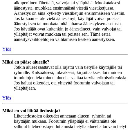
alkuperäinen lähettäjä, valvoja tai ylläpitäjä. Muokataksesi
äänestystä, muokkaa ensimmäistä viestiä viestiketjussa.
Äänestys on aina kytketty viestiketjun ensimmäiseen viestiin.
Jos kukaan ei ole vielä äänestänyt, käyttäjät voivat poistaa
äänestyksen tai muokata mitä tahansa äänestyksen asetusta.
Jos käyttäjät ovat kuitenkin jo äänestäneet, vain valvojat tai
ylläpitäjät voivat muokata tai poistaa sen. Tämä estää
äänestysvaihtoehtojen vaihtamisen kesken äänestyksen.
Ylös
Miksi en pääse alueelle?
Jotkin alueet saattavat olla rajattu vain tietyille käyttäjille tai
ryhmille. Katsoaksesi, lukeaksesi, kirjoittaaksesi tai muiden
toimintojen tekeminen alueella saattaa tarvita erikoisoikeuksia.
Jos haluat oikeudet, ota yhteyttä foorumin valvojaan tai
ylläpitäjään.
Ylös
Miksi en voi liittää tiedostoja?
Liitetiedostojen oikeudet annetaan alueen, ryhmän tai
käyttäjän mukaan. Foorumin ylläpitäjä ei välttämättä ole
sallinut liitetiedostojen liittämistä tietyllä alueella tai vain tietyt