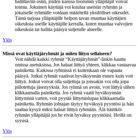
hallittaviin osiin, joiden kanssa foorumin ylläpitäjät voivat
toimia. Jokainen käyttäjä voi kuulua useisiin ryhmiin ja
jokaiselle ryhmälle voidaan määritellä yksilölliset oikeudet.
Tämä tarjoaa ylläpitäjille helpon tavan muuttaa käyttäjien
oikeuksia useille käyttäjille kerralla, kuten muuttaa valvojien
oikeuksia tai hallita pääsyä suljetulle alueelle.
Ylös
Missä ovat käyttäjäryhmät ja miten liityn sellaiseen?
Voit nähdä kaikki ryhmät “Käyttäjäryhmät”-linkin kautta
omissa asetuksissa. Jos haluat liittyä yhteen, klikkaa vastaavaa
painiketta. Kaikissa ryhmissä ei kuitenkaan ole vapaata
pääsyä. Jotkut ryhmät vaativat hyväksynnän ennen kuin voit
liittyä. Jotkut voivat olla suljettuja ja joissakin voi olla jopa
piilotettuja jäsenyyksiä. Jos ryhmä on avoin, voit liittyä siihen
klikkaamalla painiketta. Jos ryhmä vaatii hyväksynnän
liittymistä varten, voit pyytää liittymislupaa klikkaamalla
painiketta. Ryhmän johtajan täytyy hyväksyä pyyntösi ja hän
saattaa kysyä miksi haluat liittyä ryhmään. Älä häiriköi
ryhmän ylläpitäjiä jos he eivät hyväksy pyyntöäsi. Heillä on
syynsä.
Ylös