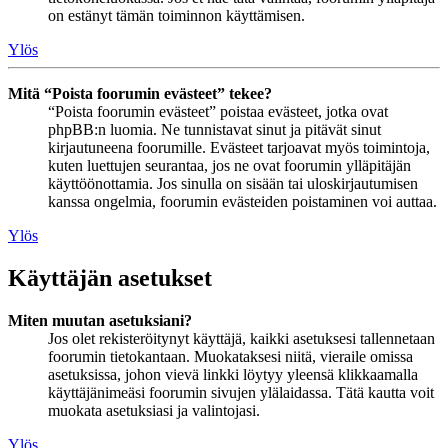
on estänyt tämän toiminnon käyttämisen.
Ylös
Mitä “Poista foorumin evästeet” tekee?
“Poista foorumin evästeet” poistaa evästeet, jotka ovat
phpBB:n luomia. Ne tunnistavat sinut ja pitävät sinut
kirjautuneena foorumille. Evästeet tarjoavat myös toimintoja,
kuten luettujen seurantaa, jos ne ovat foorumin ylläpitäjän
käyttöönottamia. Jos sinulla on sisään tai uloskirjautumisen
kanssa ongelmia, foorumin evästeiden poistaminen voi auttaa.
Ylös
Käyttäjän asetukset
Miten muutan asetuksiani?
Jos olet rekisteröitynyt käyttäjä, kaikki asetuksesi tallennetaan
foorumin tietokantaan. Muokataksesi niitä, vieraile omissa
asetuksissa, johon vievä linkki löytyy yleensä klikkaamalla
käyttäjänimeäsi foorumin sivujen ylälaidassa. Tätä kautta voit
muokata asetuksiasi ja valintojasi.
Ylös