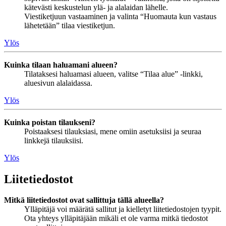
kätevästi keskustelun ylä- ja alalaidan lähelle.
Viestiketjuun vastaaminen ja valinta “Huomauta kun vastaus
lähetetään” tilaa viestiketjun.
Ylös
Kuinka tilaan haluamani alueen?
Tilataksesi haluamasi alueen, valitse “Tilaa alue” -linkki,
aluesivun alalaidassa.
Ylös
Kuinka poistan tilaukseni?
Poistaaksesi tilauksiasi, mene omiin asetuksiisi ja seuraa
linkkejä tilauksiisi.
Ylös
Liitetiedostot
Mitkä liitetiedostot ovat sallittuja tällä alueella?
Ylläpitäjä voi määrätä sallitut ja kielletyt liitetiedostojen tyypit.
Ota yhteys ylläpitäjään mikäli et ole varma mitkä tiedostot