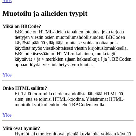
Ylös
Muotoilu ja aiheiden tyypit
Mikä on BBCode?
BBCode on HTML-kielen tapainen toteutus, joka tarjoaa
tiettyjen viestin osien muotoilumahdollisuuden. BBCoden
käytöstä päättää ylläpitäjä, mutta se voidaan ottaa pois
käytöstä myös viestikohtaisesti viestin kirjoituslomakkeella.
BBCode itsessään on HTML:n kaltainen, mutta tagit
käyttävät < ja > merkkien sijaan hakasulkuja [ ja ]. BBCoden
oppaan löydät viestinlähetyssivun kautta.
Ylös
Onko HTML sallittu?
Ei. Tällä foorumilla ei ole mahdollista lähettää HTML:ää
siten, että se toimisi HTML-koodina. Yleisimmät HTML-
muotoilut voi kuitenkin tehdä BBCoden avulla.
Ylös
Mitä ovat hymiöt?
Hymiöt tai emoticonit ovat pieniä kuvia joita voidaan käyttää