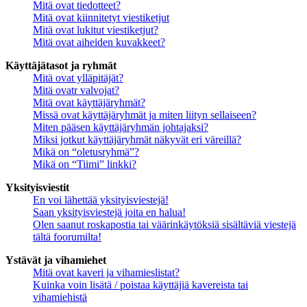
Mitä ovat tiedotteet?
Mitä ovat kiinnitetyt viestiketjut
Mitä ovat lukitut viestiketjut?
Mitä ovat aiheiden kuvakkeet?
Käyttäjätasot ja ryhmät
Mitä ovat ylläpitäjät?
Mitä ovatr valvojat?
Mitä ovat käyttäjäryhmät?
Missä ovat käyttäjäryhmät ja miten liityn sellaiseen?
Miten pääsen käyttäjäryhmän johtajaksi?
Miksi jotkut käyttäjäryhmät näkyvät eri väreillä?
Mikä on “oletusryhmä”?
Mikä on “Tiimi” linkki?
Yksityisviestit
En voi lähettää yksityisviestejä!
Saan yksityisviestejä joita en halua!
Olen saanut roskapostia tai väärinkäytöksiä sisältäviä viestejä
tältä foorumilta!
Ystävät ja vihamiehet
Mitä ovat kaveri ja vihamieslistat?
Kuinka voin lisätä / poistaa käyttäjiä kavereista tai
vihamiehistä