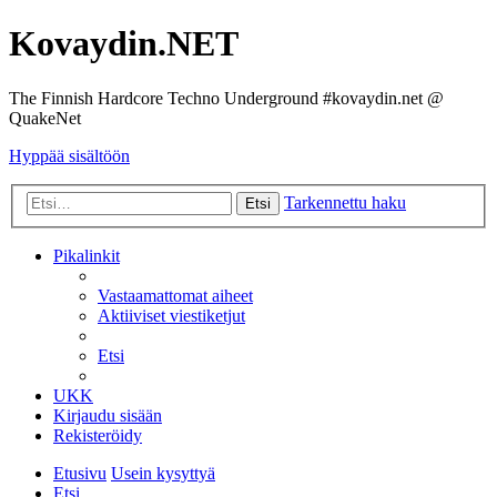
Kovaydin.NET
The Finnish Hardcore Techno Underground #kovaydin.net @
QuakeNet
Hyppää sisältöön
Tarkennettu haku
Etsi
Pikalinkit
Vastaamattomat aiheet
Aktiiviset viestiketjut
Etsi
UKK
Kirjaudu sisään
Rekisteröidy
Etusivu
Usein kysyttyä
Etsi