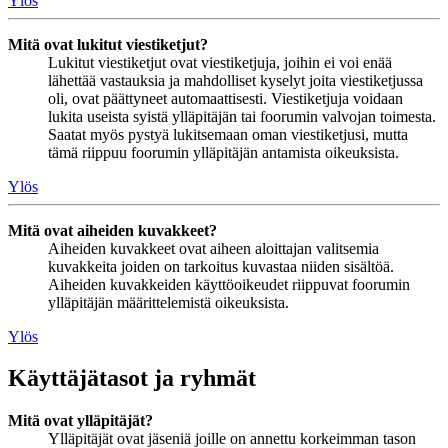
Ylös
Mitä ovat lukitut viestiketjut?
Lukitut viestiketjut ovat viestiketjuja, joihin ei voi enää
lähettää vastauksia ja mahdolliset kyselyt joita viestiketjussa
oli, ovat päättyneet automaattisesti. Viestiketjuja voidaan
lukita useista syistä ylläpitäjän tai foorumin valvojan toimesta.
Saatat myös pystyä lukitsemaan oman viestiketjusi, mutta
tämä riippuu foorumin ylläpitäjän antamista oikeuksista.
Ylös
Mitä ovat aiheiden kuvakkeet?
Aiheiden kuvakkeet ovat aiheen aloittajan valitsemia
kuvakkeita joiden on tarkoitus kuvastaa niiden sisältöä.
Aiheiden kuvakkeiden käyttöoikeudet riippuvat foorumin
ylläpitäjän määrittelemistä oikeuksista.
Ylös
Käyttäjätasot ja ryhmät
Mitä ovat ylläpitäjät?
Ylläpitäjät ovat jäseniä joille on annettu korkeimman tason