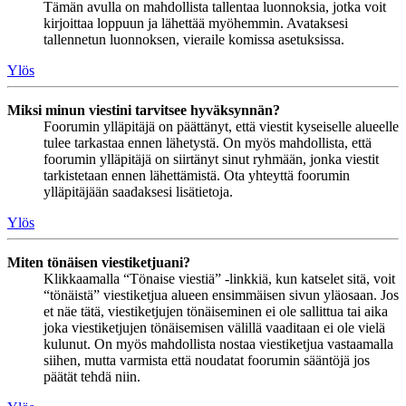
Tämän avulla on mahdollista tallentaa luonnoksia, jotka voit
kirjoittaa loppuun ja lähettää myöhemmin. Avataksesi
tallennetun luonnoksen, vieraile komissa asetuksissa.
Ylös
Miksi minun viestini tarvitsee hyväksynnän?
Foorumin ylläpitäjä on päättänyt, että viestit kyseiselle alueelle
tulee tarkastaa ennen lähetystä. On myös mahdollista, että
foorumin ylläpitäjä on siirtänyt sinut ryhmään, jonka viestit
tarkistetaan ennen lähettämistä. Ota yhteyttä foorumin
ylläpitäjään saadaksesi lisätietoja.
Ylös
Miten tönäisen viestiketjuani?
Klikkaamalla “Tönaise viestiä” -linkkiä, kun katselet sitä, voit
“tönäistä” viestiketjua alueen ensimmäisen sivun yläosaan. Jos
et näe tätä, viestiketjujen tönäiseminen ei ole sallittua tai aika
joka viestiketjujen tönäisemisen välillä vaaditaan ei ole vielä
kulunut. On myös mahdollista nostaa viestiketjua vastaamalla
siihen, mutta varmista että noudatat foorumin sääntöjä jos
päätät tehdä niin.