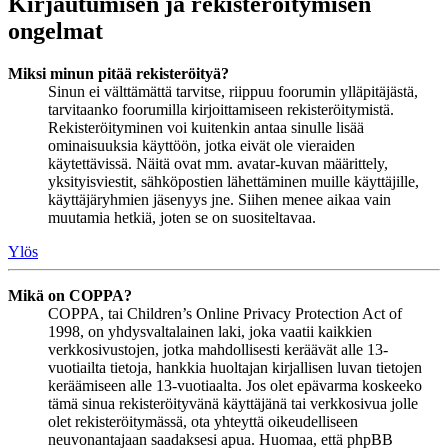
Kirjautumisen ja rekisteröitymisen
ongelmat
Miksi minun pitää rekisteröityä?
Sinun ei välttämättä tarvitse, riippuu foorumin ylläpitäjästä,
tarvitaanko foorumilla kirjoittamiseen rekisteröitymistä.
Rekisteröityminen voi kuitenkin antaa sinulle lisää
ominaisuuksia käyttöön, jotka eivät ole vieraiden
käytettävissä. Näitä ovat mm. avatar-kuvan määrittely,
yksityisviestit, sähköpostien lähettäminen muille käyttäjille,
käyttäjäryhmien jäsenyys jne. Siihen menee aikaa vain
muutamia hetkiä, joten se on suositeltavaa.
Ylös
Mikä on COPPA?
COPPA, tai Children’s Online Privacy Protection Act of
1998, on yhdysvaltalainen laki, joka vaatii kaikkien
verkkosivustojen, jotka mahdollisesti keräävät alle 13-
vuotiailta tietoja, hankkia huoltajan kirjallisen luvan tietojen
keräämiseen alle 13-vuotiaalta. Jos olet epävarma koskeeko
tämä sinua rekisteröityvänä käyttäjänä tai verkkosivua jolle
olet rekisteröitymässä, ota yhteyttä oikeudelliseen
neuvonantajaan saadaksesi apua. Huomaa, että phpBB