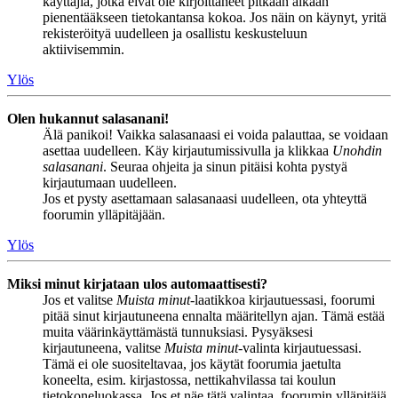
käyttäjiä, jotka eivät ole kirjoittaneet pitkään aikaan
pienentääkseen tietokantansa kokoa. Jos näin on käynyt, yritä
rekisteröityä uudelleen ja osallistu keskusteluun
aktiivisemmin.
Ylös
Olen hukannut salasanani!
Älä panikoi! Vaikka salasanaasi ei voida palauttaa, se voidaan
asettaa uudelleen. Käy kirjautumissivulla ja klikkaa
Unohdin
salasanani
. Seuraa ohjeita ja sinun pitäisi kohta pystyä
kirjautumaan uudelleen.
Jos et pysty asettamaan salasanaasi uudelleen, ota yhteyttä
foorumin ylläpitäjään.
Ylös
Miksi minut kirjataan ulos automaattisesti?
Jos et valitse
Muista minut
-laatikkoa kirjautuessasi, foorumi
pitää sinut kirjautuneena ennalta määritellyn ajan. Tämä estää
muita väärinkäyttämästä tunnuksiasi. Pysyäksesi
kirjautuneena, valitse
Muista minut
-valinta kirjautuessasi.
Tämä ei ole suositeltavaa, jos käytät foorumia jaetulta
koneelta, esim. kirjastossa, nettikahvilassa tai koulun
tietokoneluokassa. Jos et näe tätä valintaa, foorumin ylläpitäjä