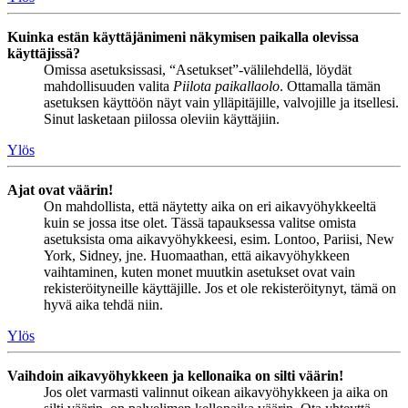
Kuinka estän käyttäjänimeni näkymisen paikalla olevissa
käyttäjissä?
Omissa asetuksissasi, “Asetukset”-välilehdellä, löydät
mahdollisuuden valita
Piilota paikallaolo
. Ottamalla tämän
asetuksen käyttöön näyt vain ylläpitäjille, valvojille ja itsellesi.
Sinut lasketaan piilossa oleviin käyttäjiin.
Ylös
Ajat ovat väärin!
On mahdollista, että näytetty aika on eri aikavyöhykkeeltä
kuin se jossa itse olet. Tässä tapauksessa valitse omista
asetuksista oma aikavyöhykkeesi, esim. Lontoo, Pariisi, New
York, Sidney, jne. Huomaathan, että aikavyöhykkeen
vaihtaminen, kuten monet muutkin asetukset ovat vain
rekisteröityneille käyttäjille. Jos et ole rekisteröitynyt, tämä on
hyvä aika tehdä niin.
Ylös
Vaihdoin aikavyöhykkeen ja kellonaika on silti väärin!
Jos olet varmasti valinnut oikean aikavyöhykkeen ja aika on