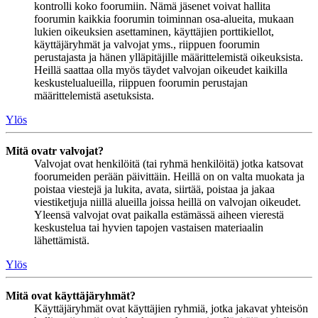
kontrolli koko foorumiin. Nämä jäsenet voivat hallita
foorumin kaikkia foorumin toiminnan osa-alueita, mukaan
lukien oikeuksien asettaminen, käyttäjien porttikiellot,
käyttäjäryhmät ja valvojat yms., riippuen foorumin
perustajasta ja hänen ylläpitäjille määrittelemistä oikeuksista.
Heillä saattaa olla myös täydet valvojan oikeudet kaikilla
keskustelualueilla, riippuen foorumin perustajan
määrittelemistä asetuksista.
Ylös
Mitä ovatr valvojat?
Valvojat ovat henkilöitä (tai ryhmä henkilöitä) jotka katsovat
foorumeiden perään päivittäin. Heillä on on valta muokata ja
poistaa viestejä ja lukita, avata, siirtää, poistaa ja jakaa
viestiketjuja niillä alueilla joissa heillä on valvojan oikeudet.
Yleensä valvojat ovat paikalla estämässä aiheen vierestä
keskustelua tai hyvien tapojen vastaisen materiaalin
lähettämistä.
Ylös
Mitä ovat käyttäjäryhmät?
Käyttäjäryhmät ovat käyttäjien ryhmiä, jotka jakavat yhteisön