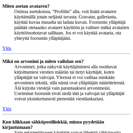
Miten asetan avataren?
Omissa asetuksissa, “Profiilin” alla, voit lisätä avataren
käyttämällä jotain neljästä tavasta: Gravatar, galleriasta,
käyttää kuvaa muualta tai ladata kuvan. Foorumin ylläpitäjä
päättää otetaanko avataret käyttöön ja valitsee mitkä avatarien
käyttöönottotavat sallitaan. Jos et voi käyttää avataria, ota
yhteyttä foorumin ylläpitäjään.
Ylös
Mikä on arvonimi ja miten vaihdan sen?
Arvonimet, jotka näkyvät käyttäjänimesi alla osoittavat
kirjoittamiesi viestien määrän tai tietyt käyttäjät, kuten
ylläpitäjät tai valvojat. Yleensä et voi vaihtaa minkään
arvonimen tekstiä, sillä nämä ovat ylläpitäjän määrittelemiä.
Älä kirjoita viestejä vain parantaaksesi arvonimeäsi.
Useimmat foorumit eivät siedä tätä ja valvojat tai ylläpitäjät
voivat yksinkertaisesti pienentää viestilaskuriasi.
Ylös
Kun klikkaan sähköpostilinkkiä, minua pyydetään
kirjautumaan?
Vain rekisteröityneet käyttäjät voivat lähettää sähköpostia