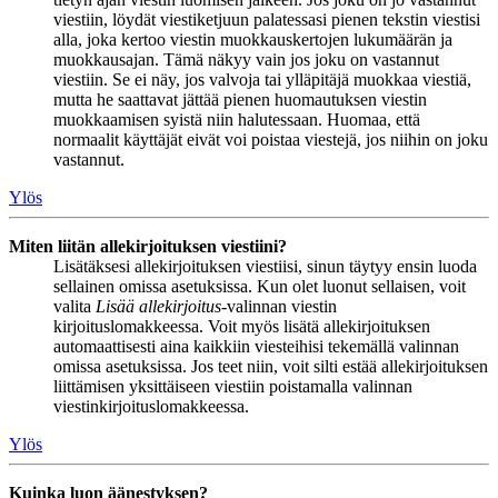
viestiin, löydät viestiketjuun palatessasi pienen tekstin viestisi
alla, joka kertoo viestin muokkauskertojen lukumäärän ja
muokkausajan. Tämä näkyy vain jos joku on vastannut
viestiin. Se ei näy, jos valvoja tai ylläpitäjä muokkaa viestiä,
mutta he saattavat jättää pienen huomautuksen viestin
muokkaamisen syistä niin halutessaan. Huomaa, että
normaalit käyttäjät eivät voi poistaa viestejä, jos niihin on joku
vastannut.
Ylös
Miten liitän allekirjoituksen viestiini?
Lisätäksesi allekirjoituksen viestiisi, sinun täytyy ensin luoda
sellainen omissa asetuksissa. Kun olet luonut sellaisen, voit
valita
Lisää allekirjoitus
-valinnan viestin
kirjoituslomakkeessa. Voit myös lisätä allekirjoituksen
automaattisesti aina kaikkiin viesteihisi tekemällä valinnan
omissa asetuksissa. Jos teet niin, voit silti estää allekirjoituksen
liittämisen yksittäiseen viestiin poistamalla valinnan
viestinkirjoituslomakkeessa.
Ylös
Kuinka luon äänestyksen?