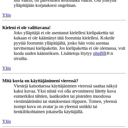
silti väärin, on palvelimen kellonaika väärin. Ota yhteyttä
ylläpitäjään korjataksesi ongelman.
Ylös
Kieleni ei ole valittavana!
Joko ylläpitäjä ei ole asentanut kielellesi kielipakettia tai
kukaan ei ole kääntänyt tätä foorumia kielellesi. Kokeile
pyytää foorumin ylläpitäjältä, josko hän voisi asentaa
tarvitsemasi kielipaketin. Jos kielipakettia ei ole olemassa, voit
luoda uuden käännöksen. Lisätietoja löytyy
phpBB
®:n
sivuilta.
Ylös
Mitä kuvia on käyttäjänimeni vieressä?
Viestejä katsottaessa käyttäjänimen vieressä saattaa näkyä
kaksi kuvaa. Yksi niistä voi olla arvonimeesi liitetty kuva
esimerkiksi tähtien, laatikoiden tai pisteiden muodossa
viestimäärästäsi tai statuksestasi riippuen. Toinen, yleensä
isompi kuva on avatar ja on yleensä uniikki tai
henkilökohtainen jokaisella käyttäjällä.
Ylös