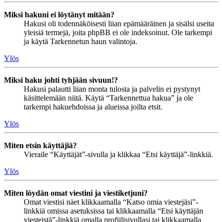
Miksi hakuni ei löytänyt mitään?
Hakusi oli todennäköisesti liian epämääräinen ja sisälsi useita
yleisiä termejä, joita phpBB ei ole indeksoinut. Ole tarkempi
ja käytä Tarkennetun haun valintoja.
Ylös
Miksi haku johti tyhjään sivuun!?
Hakusi palautti liian monta tulosta ja palvelin ei pystynyt
käsittelemään niitä. Käytä “Tarkennettua hakua” ja ole
tarkempi hakuehdoissa ja alueissa joilta etsit.
Ylös
Miten etsin käyttäjiä?
Vieraile “Käyttäjät”-sivulla ja klikkaa “Etsi käyttäjä”-linkkiä.
Ylös
Miten löydän omat viestini ja viestiketjuni?
Omat viestisi näet klikkaamalla “Katso omia viestejäsi”-
linkkiä omissa asetuksissa tai klikkaamalla “Etsi käyttäjän
viesteistä”-linkkiä omalla profiilisivullasi tai klikkaamalla