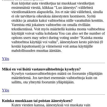
Kun kirjoitat uuta viestiketjua tai muokkaat viestiketjun
ensimmäistä viestiä, klikkaa "Luo äänestys"-välilehteä
viestilomakkeen alapuolella. Jos et näe tätä välilehteä, sinulla
ei ole tarvittavia oikeuksia äänestysten luomiseen. Syötä
otsikko ja ainakin kaksi vaihtoehtoa niille varattuihin kenttiin.
Varmista että jokainen vaihtoehto on omalla rivillään
tekstikentässä. Voit myös määritellä kuinka monta vaihtoehtoa
käyttäjät voivat valita kohdasta You can also set the number of
options users may select during voting under “Kuinka monta
vaihtoehtoa käyttäjä voi valita”, äänestyksen kesto päivinä (0
kestää loputtomasti) ja viimeisenä voit antaa käyttäjille
mahdollisuuden muuttaa ääntään.
Ylös
Miksi en voi lisätä vastausvaihtoehtoja kyselyyn?
Kyselyn vastausvaihtoehtojen määrä on foorumin ylläpitäjän
määrittelemä. Jos tarvitset enemmän vaihtoehtoja kuin on
sallittu, ota yhteyttä foorumin ylläpitäjään.
Ylös
Kuinka muokkaan tai poistan äänestyksen?
Kuten viestien kanssa, äänestyksiä voi muokata vain