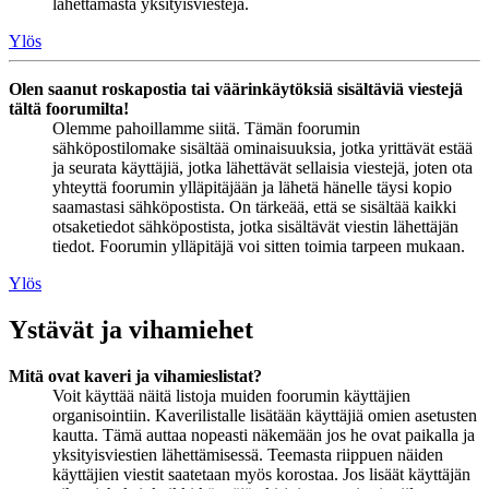
lähettämästä yksityisviestejä.
Ylös
Olen saanut roskapostia tai väärinkäytöksiä sisältäviä viestejä
tältä foorumilta!
Olemme pahoillamme siitä. Tämän foorumin
sähköpostilomake sisältää ominaisuuksia, jotka yrittävät estää
ja seurata käyttäjiä, jotka lähettävät sellaisia viestejä, joten ota
yhteyttä foorumin ylläpitäjään ja lähetä hänelle täysi kopio
saamastasi sähköpostista. On tärkeää, että se sisältää kaikki
otsaketiedot sähköpostista, jotka sisältävät viestin lähettäjän
tiedot. Foorumin ylläpitäjä voi sitten toimia tarpeen mukaan.
Ylös
Ystävät ja vihamiehet
Mitä ovat kaveri ja vihamieslistat?
Voit käyttää näitä listoja muiden foorumin käyttäjien
organisointiin. Kaverilistalle lisätään käyttäjiä omien asetusten
kautta. Tämä auttaa nopeasti näkemään jos he ovat paikalla ja
yksityisviestien lähettämisessä. Teemasta riippuen näiden
käyttäjien viestit saatetaan myös korostaa. Jos lisäät käyttäjän