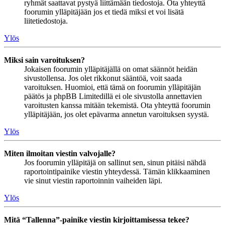
ryhmät saattavat pystyä liittämään tiedostoja. Ota yhteyttä
foorumin ylläpitäjään jos et tiedä miksi et voi lisätä
liitetiedostoja.
Ylös
Miksi sain varoituksen?
Jokaisen foorumin ylläpitäjällä on omat säännöt heidän
sivustollensa. Jos olet rikkonut sääntöä, voit saada
varoituksen. Huomioi, että tämä on foorumin ylläpitäjän
päätös ja phpBB Limitedillä ei ole sivustolla annettavien
varoitusten kanssa mitään tekemistä. Ota yhteyttä foorumin
ylläpitäjään, jos olet epävarma annetun varoituksen syystä.
Ylös
Miten ilmoitan viestin valvojalle?
Jos foorumin ylläpitäjä on sallinut sen, sinun pitäisi nähdä
raportointipainike viestin yhteydessä. Tämän klikkaaminen
vie sinut viestin raportoinnin vaiheiden läpi.
Ylös
Mitä “Tallenna”-painike viestin kirjoittamisessa tekee?