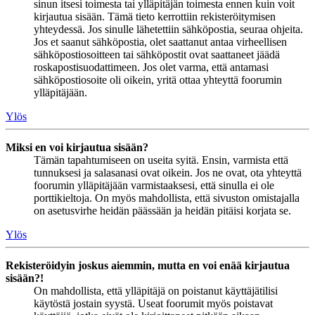
sinun itsesi toimesta tai ylläpitäjän toimesta ennen kuin voit
kirjautua sisään. Tämä tieto kerrottiin rekisteröitymisen
yhteydessä. Jos sinulle lähetettiin sähköpostia, seuraa ohjeita.
Jos et saanut sähköpostia, olet saattanut antaa virheellisen
sähköpostiosoitteen tai sähköpostit ovat saattaneet jäädä
roskapostisuodattimeen. Jos olet varma, että antamasi
sähköpostiosoite oli oikein, yritä ottaa yhteyttä foorumin
ylläpitäjään.
Ylös
Miksi en voi kirjautua sisään?
Tämän tapahtumiseen on useita syitä. Ensin, varmista että
tunnuksesi ja salasanasi ovat oikein. Jos ne ovat, ota yhteyttä
foorumin ylläpitäjään varmistaaksesi, että sinulla ei ole
porttikieltoja. On myös mahdollista, että sivuston omistajalla
on asetusvirhe heidän päässään ja heidän pitäisi korjata se.
Ylös
Rekisteröidyin joskus aiemmin, mutta en voi enää kirjautua
sisään?!
On mahdollista, että ylläpitäjä on poistanut käyttäjätilisi
käytöstä jostain syystä. Useat foorumit myös poistavat