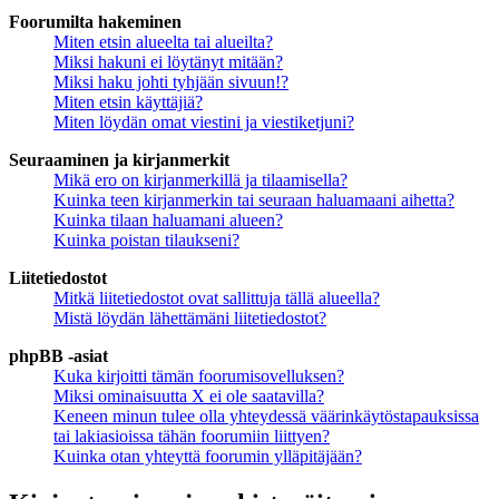
Foorumilta hakeminen
Miten etsin alueelta tai alueilta?
Miksi hakuni ei löytänyt mitään?
Miksi haku johti tyhjään sivuun!?
Miten etsin käyttäjiä?
Miten löydän omat viestini ja viestiketjuni?
Seuraaminen ja kirjanmerkit
Mikä ero on kirjanmerkillä ja tilaamisella?
Kuinka teen kirjanmerkin tai seuraan haluamaani aihetta?
Kuinka tilaan haluamani alueen?
Kuinka poistan tilaukseni?
Liitetiedostot
Mitkä liitetiedostot ovat sallittuja tällä alueella?
Mistä löydän lähettämäni liitetiedostot?
phpBB -asiat
Kuka kirjoitti tämän foorumisovelluksen?
Miksi ominaisuutta X ei ole saatavilla?
Keneen minun tulee olla yhteydessä väärinkäytöstapauksissa
tai lakiasioissa tähän foorumiin liittyen?
Kuinka otan yhteyttä foorumin ylläpitäjään?