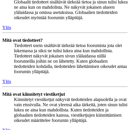
Globaalit tiedotteet sisältävät tärkeää tietoa ja sinun tulisi lukea
ne aina kun on mahdolista. Ne näkyvät jokaisen alueen
ylälaidassa ja omissa asetuksissa. Globaalien tiedotteiden
oikeudet myöntää foorumin ylläpitäjä.
Ylös
Mitä ovat tiedotteet?
Tiedotteet usein sisältävät tärkeää tietoa foorumista jota olet
lukemassa ja siksi ne tulisi lukea aina kun mahdollista.
Tiedotteet näkyvät jokaisen sivun ylälaidassa niillä
foorumeilla joihin ne on lähetetty. Kuten globaalien
tiedotteiden kohdalla, tiedotteiden lähettämisen oikeudet antaa
foorumin ylläpitäjä.
Ylös
Mitä ovat kiinnitetyt viestiketjut
Kiinnitetyt viestiketjut näkyvät tiedotteiden alapuolella ja ovat
vain etusivulla. Ne ovat yleensä aika tärkeitä, joten sinun tulisi
lukea ne aina kun mahdollista. Kuten tiedotteiden ja
globaalien tiedotteiden kanssa, viestiketjujen kiinnittämisen
oikeudet määrittelee foorumin ylläpitäjä.