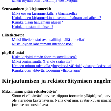
Miten löydän omat viestini ja viestiketjuni?
Seuraaminen ja kirjanmerkit
Mikä ero on kirjanmerkillä ja tilaamisella?
Kuinka teen kirjanmerkin tai seuraan haluamaani aihetta?
Kuinka tilaan haluamani alueen?
Kuinka poistan tilaukseni?
Liitetiedostot
Mitkä liitetiedostot ovat sallittuja tällä alueella?
Mistä löydän lähettämäni liitetiedostot?
phpBB -asiat
Kuka kirjoitti tämän foorumisovelluksen?
Miksi ominaisuutta X ei ole saatavilla?
Keneen minun tulee olla yhteydessä väärinkäytöstapauksissa tai 
Kuinka otan yhteyttä foorumin ylläpitäjään?
Kirjautumisen ja rekisteröitymisen ongel
Miksi minun pitää rekisteröityä?
Sinun ei välttämättä tarvitse, riippuu foorumin ylläpitäjästä, ta
ole vieraiden käytettävissä. Näitä ovat mm. avatar-kuvan määritt
joten se on suositeltavaa.