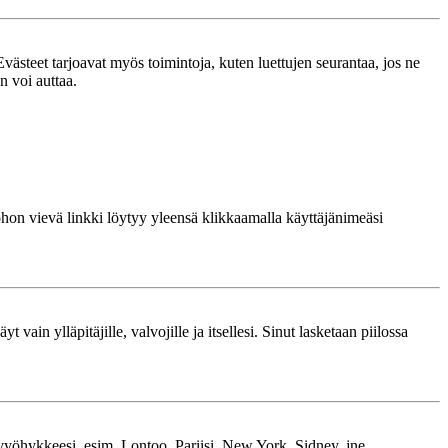
västeet tarjoavat myös toimintoja, kuten luettujen seurantaa, jos ne
n voi auttaa.
 johon vievä linkki löytyy yleensä klikkaamalla käyttäjänimeäsi
 vain ylläpitäjille, valvojille ja itsellesi. Sinut lasketaan piilossa
kavyöhykkeesi, esim. Lontoo, Pariisi, New York, Sidney, jne.