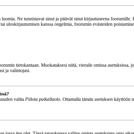
luomia. Ne tunnistavat sinut ja pitävät sinut kirjautuneena foorumille. E
n tai uloskirjautumisen kanssa ongelmia, foorumin evästeiden poistamine
n foorumin tietokantaan. Muokataksesi niitä, vieraile omissa asetuksissa,
i ja valintojasi.
issä?
isuuden valita
Piilota paikallaolo
. Ottamalla tämän asetuksen käyttöön näyt
se jossa itse olet. Tässä tapauksessa valitse omista asetuksista oma ai