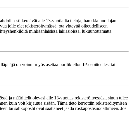
ollisesti keräävät alle 13-vuotiailta tietoja, hankkia huoltajan
ua jolle olet rekisteröitymässä, ota yhteyttä oikeudelliseen
teyshenkilöitä minkäänlaisissa lakiasioissa, lukuunottamatta
läpitäjä on voinut myös asettaa porttikiellon IP-osoitteellesi tai
ä ja määrittelit olevasi alle 13-vuotias rekisteröityessäsi, sinun tulee
nnen kuin voit kirjautua sisään. Tämä tieto kerrottiin rekisteröitymisen
itteen tai sähköpostit ovat saattaneet jäädä roskapostisuodattimeen. Jos