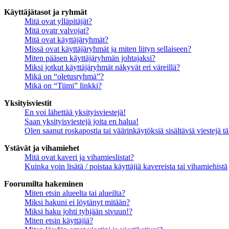
Käyttäjätasot ja ryhmät
Mitä ovat ylläpitäjät?
Mitä ovatr valvojat?
Mitä ovat käyttäjäryhmät?
Missä ovat käyttäjäryhmät ja miten liityn sellaiseen?
Miten pääsen käyttäjäryhmän johtajaksi?
Miksi jotkut käyttäjäryhmät näkyvät eri väreillä?
Mikä on “oletusryhmä”?
Mikä on “Tiimi” linkki?
Yksityisviestit
En voi lähettää yksityisviestejä!
Saan yksityisviestejä joita en halua!
Olen saanut roskapostia tai väärinkäytöksiä sisältäviä viestejä tä
Ystävät ja vihamiehet
Mitä ovat kaveri ja vihamieslistat?
Kuinka voin lisätä / poistaa käyttäjiä kavereista tai vihamiehistä
Foorumilta hakeminen
Miten etsin alueelta tai alueilta?
Miksi hakuni ei löytänyt mitään?
Miksi haku johti tyhjään sivuun!?
Miten etsin käyttäjiä?