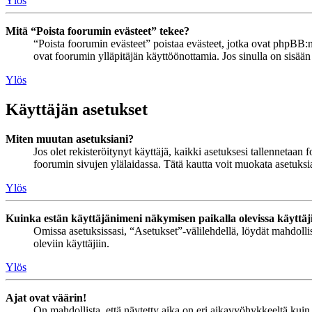
Ylös
Mitä “Poista foorumin evästeet” tekee?
“Poista foorumin evästeet” poistaa evästeet, jotka ovat phpBB:n 
ovat foorumin ylläpitäjän käyttöönottamia. Jos sinulla on sisää
Ylös
Käyttäjän asetukset
Miten muutan asetuksiani?
Jos olet rekisteröitynyt käyttäjä, kaikki asetuksesi tallennetaa
foorumin sivujen ylälaidassa. Tätä kautta voit muokata asetuksias
Ylös
Kuinka estän käyttäjänimeni näkymisen paikalla olevissa käyttäj
Omissa asetuksissasi, “Asetukset”-välilehdellä, löydät mahdoll
oleviin käyttäjiin.
Ylös
Ajat ovat väärin!
On mahdollista, että näytetty aika on eri aikavyöhykkeeltä kuin 