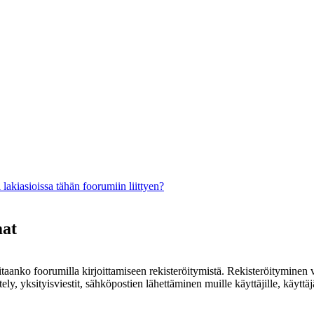
lakiasioissa tähän foorumiin liittyen?
mat
rvitaanko foorumilla kirjoittamiseen rekisteröitymistä. Rekisteröityminen 
ely, yksityisviestit, sähköpostien lähettäminen muille käyttäjille, käyt