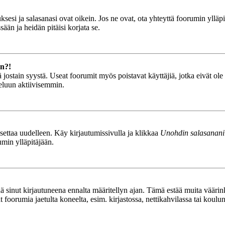
esi ja salasanasi ovat oikein. Jos ne ovat, ota yhteyttä foorumin ylläpit
ään ja heidän pitäisi korjata se.
än?!
stä jostain syystä. Useat foorumit myös poistavat käyttäjiä, jotka eivät o
teluun aktiivisemmin.
asettaa uudelleen. Käy kirjautumissivulla ja klikkaa
Unohdin salasanani
umin ylläpitäjään.
tää sinut kirjautuneena ennalta määritellyn ajan. Tämä estää muita vääri
ät foorumia jaetulta koneelta, esim. kirjastossa, nettikahvilassa tai koulu