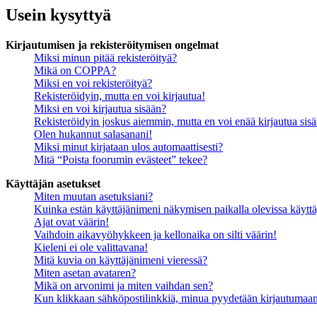
Usein kysyttyä
Kirjautumisen ja rekisteröitymisen ongelmat
Miksi minun pitää rekisteröityä?
Mikä on COPPA?
Miksi en voi rekisteröityä?
Rekisteröidyin, mutta en voi kirjautua!
Miksi en voi kirjautua sisään?
Rekisteröidyin joskus aiemmin, mutta en voi enää kirjautua sis
Olen hukannut salasanani!
Miksi minut kirjataan ulos automaattisesti?
Mitä “Poista foorumin evästeet” tekee?
Käyttäjän asetukset
Miten muutan asetuksiani?
Kuinka estän käyttäjänimeni näkymisen paikalla olevissa käyttä
Ajat ovat väärin!
Vaihdoin aikavyöhykkeen ja kellonaika on silti väärin!
Kieleni ei ole valittavana!
Mitä kuvia on käyttäjänimeni vieressä?
Miten asetan avataren?
Mikä on arvonimi ja miten vaihdan sen?
Kun klikkaan sähköpostilinkkiä, minua pyydetään kirjautumaa