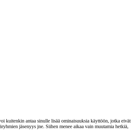
voi kuitenkin antaa sinulle lisää ominaisuuksia käyttöön, jotka eivät
täjäryhmien jäsenyys jne. Siihen menee aikaa vain muutamia hetkiä,