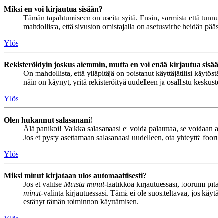
Miksi en voi kirjautua sisään?
Tämän tapahtumiseen on useita syitä. Ensin, varmista että tunnuks
mahdollista, että sivuston omistajalla on asetusvirhe heidän pääss
Ylös
Rekisteröidyin joskus aiemmin, mutta en voi enää kirjautua sisä
On mahdollista, että ylläpitäjä on poistanut käyttäjätilisi käytö
näin on käynyt, yritä rekisteröityä uudelleen ja osallistu keskus
Ylös
Olen hukannut salasanani!
Älä panikoi! Vaikka salasanaasi ei voida palauttaa, se voidaan 
Jos et pysty asettamaan salasanaasi uudelleen, ota yhteyttä foor
Ylös
Miksi minut kirjataan ulos automaattisesti?
Jos et valitse
Muista minut
-laatikkoa kirjautuessasi, foorumi pi
minut
-valinta kirjautuessasi. Tämä ei ole suositeltavaa, jos käyt
estänyt tämän toiminnon käyttämisen.