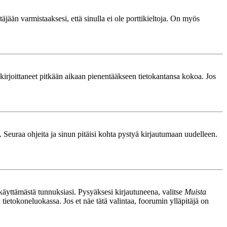
äjään varmistaaksesi, että sinulla ei ole porttikieltoja. On myös
le kirjoittaneet pitkään aikaan pienentääkseen tietokantansa kokoa. Jos
. Seuraa ohjeita ja sinun pitäisi kohta pystyä kirjautumaan uudelleen.
nkäyttämästä tunnuksiasi. Pysyäksesi kirjautuneena, valitse
Muista
n tietokoneluokassa. Jos et näe tätä valintaa, foorumin ylläpitäjä on