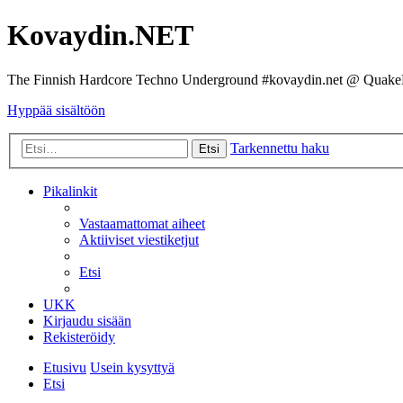
Kovaydin.NET
The Finnish Hardcore Techno Underground #kovaydin.net @ Quake
Hyppää sisältöön
Tarkennettu haku
Etsi
Pikalinkit
Vastaamattomat aiheet
Aktiiviset viestiketjut
Etsi
UKK
Kirjaudu sisään
Rekisteröidy
Etusivu
Usein kysyttyä
Etsi