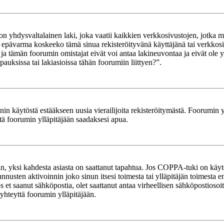
yhdysvaltalainen laki, joka vaatii kaikkien verkkosivustojen, jotka mahd
et epävarma koskeeko tämä sinua rekisteröityvänä käyttäjänä tai verkkosiv
tämän foorumin omistajat eivät voi antaa lakineuvontaa ja eivät ole yh
ksissa tai lakiasioissa tähän foorumiin liittyen?”.
in käytöstä estääkseen uusia vierailijoita rekisteröitymästä. Foorumin yl
tä foorumin ylläpitäjään saadaksesi apua.
in, yksi kahdesta asiasta on saattanut tapahtua. Jos COPPA-tuki on käytöss
nnusten aktivoinnin joko sinun itsesi toimesta tai ylläpitäjän toimesta e
Jos et saanut sähköpostia, olet saattanut antaa virheellisen sähköpostioso
 yhteyttä foorumin ylläpitäjään.