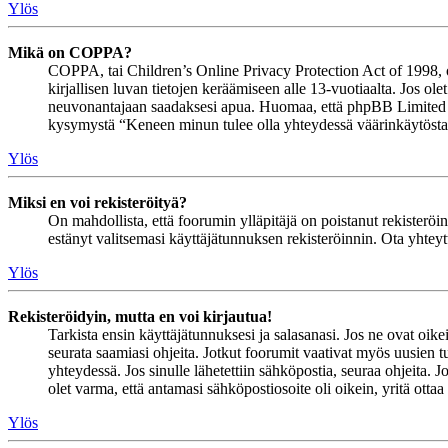
Ylös
Mikä on COPPA?
COPPA, tai Children’s Online Privacy Protection Act of 1998, on 
kirjallisen luvan tietojen keräämiseen alle 13-vuotiaalta. Jos ol
neuvonantajaan saadaksesi apua. Huomaa, että phpBB Limited ja 
kysymystä “Keneen minun tulee olla yhteydessä väärinkäytöstapau
Ylös
Miksi en voi rekisteröityä?
On mahdollista, että foorumin ylläpitäjä on poistanut rekisteröinn
estänyt valitsemasi käyttäjätunnuksen rekisteröinnin. Ota yhteyt
Ylös
Rekisteröidyin, mutta en voi kirjautua!
Tarkista ensin käyttäjätunnuksesi ja salasanasi. Jos ne ovat oike
seurata saamiasi ohjeita. Jotkut foorumit vaativat myös uusien tu
yhteydessä. Jos sinulle lähetettiin sähköpostia, seuraa ohjeita. 
olet varma, että antamasi sähköpostiosoite oli oikein, yritä ottaa
Ylös