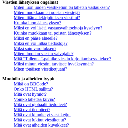
Viestien lähetyksen ongelmat
Miten luon uuden viestiketjun tai lähetän vastauksen?
Miten muokkaan tai poistan viestejä?
Miten liitän allekirjoituksen viestiini?
Kuinka luon äänestyksen?
Miksi en voi lisätä vastausvaihtoehtoja kyselyyn?
Kuinka muokkaan tai poistan äänestyksen?
Miksi en pääse alueelle?
Miksi en voi liittää tiedostoja?
Miksi sain varoituksen?
Miten ilmoitan viestin valvojalle?
Mitä “Tallenna”-painike viestin kirjoittamisessa tekee?
Miksi minun viestini tarvitsee hyväksynnän?
Miten tönäisen viestiketjuani?
Muotoilu ja aiheiden tyypit
Mikä on BBCode?
Onko HTML sallittu?
Mitä ovat hymiöt?
Voinko lähettää kuvia?
Mitä ovat globaalit tiedotteet?
Mitä ovat tiedotteet?
Mitä ovat kiinnitetyt viestiketjut
Mitä ovat lukitut viestiketjut?
Mitä ovat aiheiden kuvakkeet?