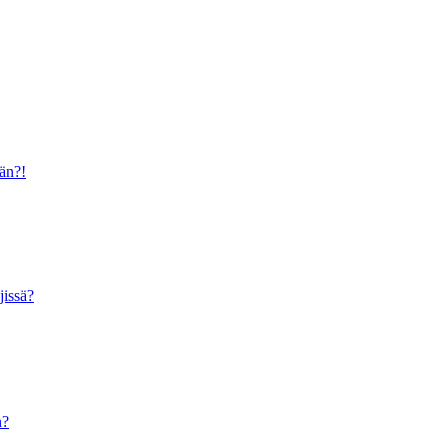
ään?!
jissä?
n?