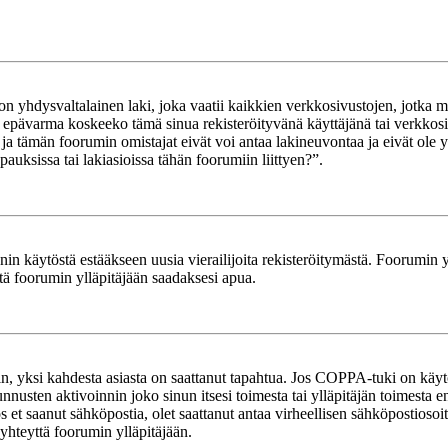
yhdysvaltalainen laki, joka vaatii kaikkien verkkosivustojen, jotka mahd
et epävarma koskeeko tämä sinua rekisteröityvänä käyttäjänä tai verkkosiv
tämän foorumin omistajat eivät voi antaa lakineuvontaa ja eivät ole yh
ksissa tai lakiasioissa tähän foorumiin liittyen?”.
in käytöstä estääkseen uusia vierailijoita rekisteröitymästä. Foorumin yl
tä foorumin ylläpitäjään saadaksesi apua.
in, yksi kahdesta asiasta on saattanut tapahtua. Jos COPPA-tuki on käytöss
nnusten aktivoinnin joko sinun itsesi toimesta tai ylläpitäjän toimesta e
Jos et saanut sähköpostia, olet saattanut antaa virheellisen sähköpostioso
 yhteyttä foorumin ylläpitäjään.