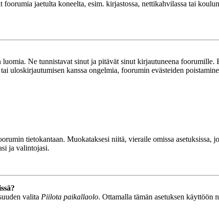
ät foorumia jaetulta koneelta, esim. kirjastossa, nettikahvilassa tai koulu
luomia. Ne tunnistavat sinut ja pitävät sinut kirjautuneena foorumille. E
n tai uloskirjautumisen kanssa ongelmia, foorumin evästeiden poistamine
n foorumin tietokantaan. Muokataksesi niitä, vieraile omissa asetuksissa,
i ja valintojasi.
issä?
isuuden valita
Piilota paikallaolo
. Ottamalla tämän asetuksen käyttöön näyt