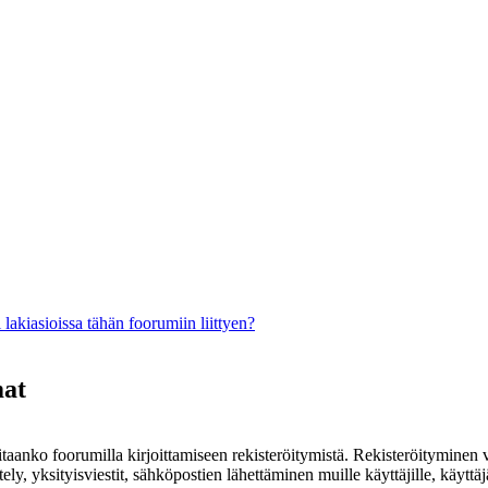
lakiasioissa tähän foorumiin liittyen?
mat
rvitaanko foorumilla kirjoittamiseen rekisteröitymistä. Rekisteröityminen 
ely, yksityisviestit, sähköpostien lähettäminen muille käyttäjille, käyt