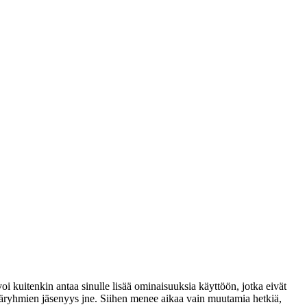
voi kuitenkin antaa sinulle lisää ominaisuuksia käyttöön, jotka eivät
täjäryhmien jäsenyys jne. Siihen menee aikaa vain muutamia hetkiä,