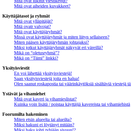
Mitä ovat lukitut viestiketjut?
Mitä ovat aiheiden kuvakkeet?
Käyttäjätasot ja ryhmät
Mitä ovat ylläpitäjät?
Mitä ovatr valvojat?
Mitä ovat käyttäjäryhmät?
Missä ovat käyttäjäryhmät ja miten liityn sellaiseen?
Miten pääsen käyttäjäryhmän johtajaksi?
Miksi jotkut käyttäjäryhmät näkyvät eri väreillä?
Mikä on “oletusryhmä”?
Mikä on “Tiimi” linkki?
Yksityisviestit
En voi lähettää yksityisviestejä!
Saan yksityisviestejä joita en halua!
Olen saanut roskapostia tai väärinkäytöksiä sisältäviä viestejä tä
Ystävät ja vihamiehet
Mitä ovat kaveri ja vihamieslistat?
Kuinka voin lisätä / poistaa käyttäjiä kavereista tai vihamiehistä
Foorumilta hakeminen
Miten etsin alueelta tai alueilta?
Miksi hakuni ei löytänyt mitään?
Miksi haku johti tyhjään sivuun!?