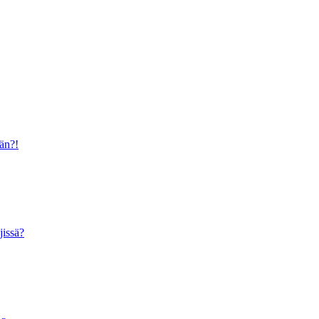
ään?!
jissä?