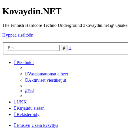
Kovaydin.NET
The Finnish Hardcore Techno Underground #kovaydin.net @ Quake
Hyppää sisältöön
Tarkennettu
Etsi
haku
Pikalinkit
Vastaamattomat aiheet
Aktiiviset viestiketjut
Etsi
UKK
Kirjaudu sisään
Rekisteröidy
Etusivu
Usein kysyttyä