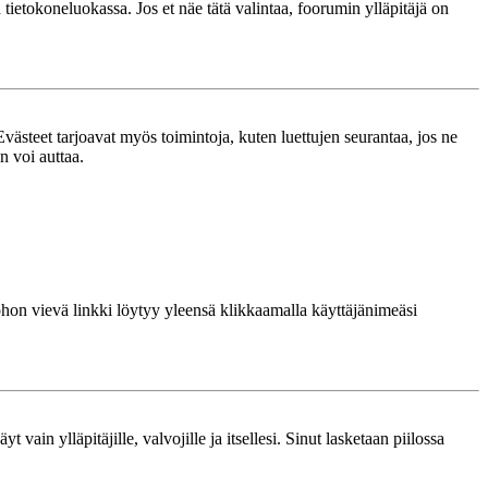
n tietokoneluokassa. Jos et näe tätä valintaa, foorumin ylläpitäjä on
västeet tarjoavat myös toimintoja, kuten luettujen seurantaa, jos ne
n voi auttaa.
 johon vievä linkki löytyy yleensä klikkaamalla käyttäjänimeäsi
 vain ylläpitäjille, valvojille ja itsellesi. Sinut lasketaan piilossa