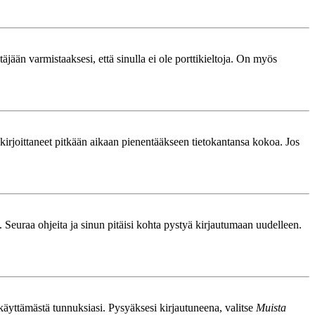
äjään varmistaaksesi, että sinulla ei ole porttikieltoja. On myös
le kirjoittaneet pitkään aikaan pienentääkseen tietokantansa kokoa. Jos
. Seuraa ohjeita ja sinun pitäisi kohta pystyä kirjautumaan uudelleen.
nkäyttämästä tunnuksiasi. Pysyäksesi kirjautuneena, valitse
Muista