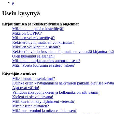
Etsi
Usein kysyttyä
Kirjautumisen ja rekisteröitymisen ongelmat
Miksi minun pitää rekisteröityä?
Mikä on COPPA?
Miksi en voi rekisteröityä?
Rekisteröidyin, mutta en voi kirjautua!
Miksi en voi kirjautua sisään?
Rekisteröidyin joskus aiemmin, mutta en voi enää kirjautua sis
Olen hukannut salasanani!
Miksi minut kirjataan ulos automaattisesti?
Mitä “Poista foorumin evästeet” tekee?
Käyttäjän asetukset
Miten muutan asetuksiani?
Kuinka estän käyttäjänimeni näkymisen paikalla olevissa käyttä
Ajat ovat väärin!
Vaihdoin aikavyöhykkeen ja kellonaika on silti väärin!
Kieleni ei ole valittavana!
Mitä kuvia on käyttäjänimeni vieressä?
Miten asetan avataren?
Mikä on arvonimi ja miten vaihdan sen?