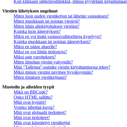
Kun klikkaan sähköpostilinkkiä, minua pyydetään kirjautumaa
Viestien lähetyksen ongelmat
Miten luon uuden viestiketjun tai lähetän vastauksen?
Miten muokkaan tai poistan viestejä?
Miten liitän allekirjoituksen viestiini?
Kuinka luon äänestyksen?
Miksi en voi lisätä vastausvaihtoehtoja kyselyyn?
Kuinka muokkaan tai poistan äänestyksen?
Miksi en pääse alueelle?
Miksi en voi liittää tiedostoja?
Miksi sain varoituksen?
Miten ilmoitan viestin valvojalle?
Mitä “Tallenna”-painike viestin kirjoittamisessa tekee?
Miksi minun viestini tarvitsee hyväksynnän?
Miten tönäisen viestiketjuani?
Muotoilu ja aiheiden tyypit
Mikä on BBCode?
Onko HTML sallittu?
Mitä ovat hymiöt?
Voinko lähettää kuvia?
Mitä ovat globaalit tiedotteet?
Mitä ovat tiedotteet?
Mitä ovat kiinnitetyt viestiketjut