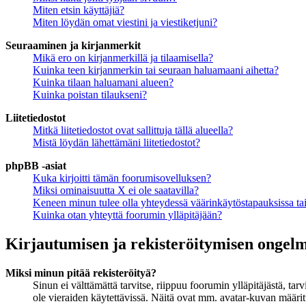
Miten etsin käyttäjiä?
Miten löydän omat viestini ja viestiketjuni?
Seuraaminen ja kirjanmerkit
Mikä ero on kirjanmerkillä ja tilaamisella?
Kuinka teen kirjanmerkin tai seuraan haluamaani aihetta?
Kuinka tilaan haluamani alueen?
Kuinka poistan tilaukseni?
Liitetiedostot
Mitkä liitetiedostot ovat sallittuja tällä alueella?
Mistä löydän lähettämäni liitetiedostot?
phpBB -asiat
Kuka kirjoitti tämän foorumisovelluksen?
Miksi ominaisuutta X ei ole saatavilla?
Keneen minun tulee olla yhteydessä väärinkäytöstapauksissa tai 
Kuinka otan yhteyttä foorumin ylläpitäjään?
Kirjautumisen ja rekisteröitymisen ongel
Miksi minun pitää rekisteröityä?
Sinun ei välttämättä tarvitse, riippuu foorumin ylläpitäjästä, ta
ole vieraiden käytettävissä. Näitä ovat mm. avatar-kuvan määritt