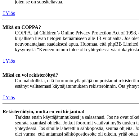
joten se on suositeltavaa.
Ylös
Mikä on COPPA?
COPPA, tai Children’s Online Privacy Protection Act of 1998, on 
kirjallisen luvan tietojen keräämiseen alle 13-vuotiaalta. Jos ol
neuvonantajaan saadaksesi apua. Huomaa, että phpBB Limited ja 
kysymystä “Keneen minun tulee olla yhteydessä väärinkäytöstapau
Ylös
Miksi en voi rekisteröityä?
On mahdollista, että foorumin ylläpitäjä on poistanut rekisteröinn
estänyt valitsemasi käyttäjätunnuksen rekisteröinnin. Ota yhteyt
Ylös
Rekisteröidyin, mutta en voi kirjautua!
Tarkista ensin käyttäjätunnuksesi ja salasanasi. Jos ne ovat oike
seurata saamiasi ohjeita. Jotkut foorumit vaativat myös uusien tu
yhteydessä. Jos sinulle lähetettiin sähköpostia, seuraa ohjeita. 
olet varma, että antamasi sähköpostiosoite oli oikein, yritä ottaa