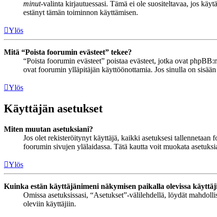
minut
-valinta kirjautuessasi. Tämä ei ole suositeltavaa, jos käyt
estänyt tämän toiminnon käyttämisen.
Ylös
Mitä “Poista foorumin evästeet” tekee?
“Poista foorumin evästeet” poistaa evästeet, jotka ovat phpBB:n 
ovat foorumin ylläpitäjän käyttöönottamia. Jos sinulla on sisää
Ylös
Käyttäjän asetukset
Miten muutan asetuksiani?
Jos olet rekisteröitynyt käyttäjä, kaikki asetuksesi tallennetaa
foorumin sivujen ylälaidassa. Tätä kautta voit muokata asetuksias
Ylös
Kuinka estän käyttäjänimeni näkymisen paikalla olevissa käyttäj
Omissa asetuksissasi, “Asetukset”-välilehdellä, löydät mahdoll
oleviin käyttäjiin.