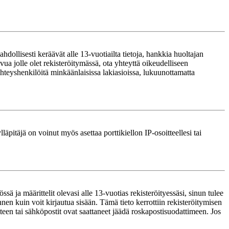
ollisesti keräävät alle 13-vuotiailta tietoja, hankkia huoltajan
ua jolle olet rekisteröitymässä, ota yhteyttä oikeudelliseen
teyshenkilöitä minkäänlaisissa lakiasioissa, lukuunottamatta
läpitäjä on voinut myös asettaa porttikiellon IP-osoitteellesi tai
ä ja määrittelit olevasi alle 13-vuotias rekisteröityessäsi, sinun tulee
nnen kuin voit kirjautua sisään. Tämä tieto kerrottiin rekisteröitymisen
itteen tai sähköpostit ovat saattaneet jäädä roskapostisuodattimeen. Jos