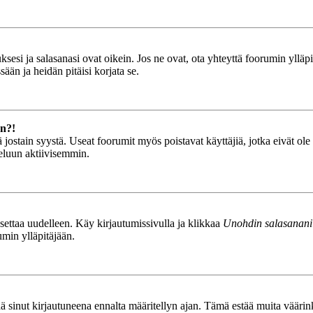
esi ja salasanasi ovat oikein. Jos ne ovat, ota yhteyttä foorumin ylläpit
ään ja heidän pitäisi korjata se.
än?!
stä jostain syystä. Useat foorumit myös poistavat käyttäjiä, jotka eivät o
teluun aktiivisemmin.
asettaa uudelleen. Käy kirjautumissivulla ja klikkaa
Unohdin salasanani
umin ylläpitäjään.
tää sinut kirjautuneena ennalta määritellyn ajan. Tämä estää muita vääri