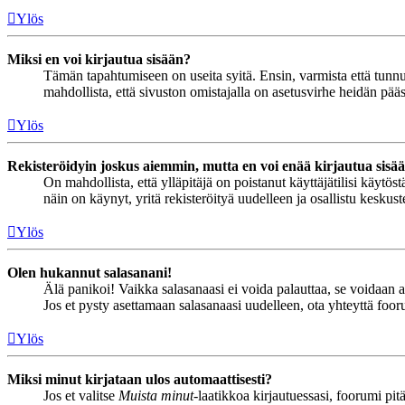
Ylös
Miksi en voi kirjautua sisään?
Tämän tapahtumiseen on useita syitä. Ensin, varmista että tunnuks
mahdollista, että sivuston omistajalla on asetusvirhe heidän pääss
Ylös
Rekisteröidyin joskus aiemmin, mutta en voi enää kirjautua sisä
On mahdollista, että ylläpitäjä on poistanut käyttäjätilisi käytö
näin on käynyt, yritä rekisteröityä uudelleen ja osallistu keskus
Ylös
Olen hukannut salasanani!
Älä panikoi! Vaikka salasanaasi ei voida palauttaa, se voidaan 
Jos et pysty asettamaan salasanaasi uudelleen, ota yhteyttä foor
Ylös
Miksi minut kirjataan ulos automaattisesti?
Jos et valitse
Muista minut
-laatikkoa kirjautuessasi, foorumi pi