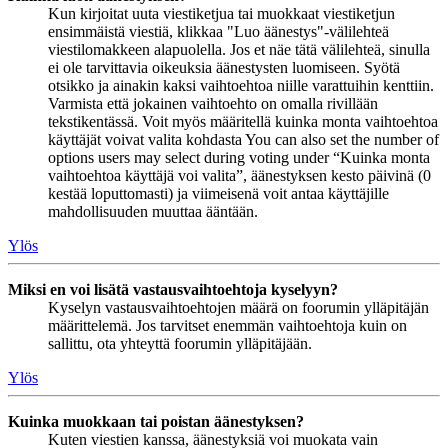
Kun kirjoitat uuta viestiketjua tai muokkaat viestiketjun
ensimmäistä viestiä, klikkaa "Luo äänestys"-välilehteä
viestilomakkeen alapuolella. Jos et näe tätä välilehteä, sinulla
ei ole tarvittavia oikeuksia äänestysten luomiseen. Syötä
otsikko ja ainakin kaksi vaihtoehtoa niille varattuihin kenttiin.
Varmista että jokainen vaihtoehto on omalla rivillään
tekstikentässä. Voit myös määritellä kuinka monta vaihtoehtoa
käyttäjät voivat valita kohdasta You can also set the number of
options users may select during voting under “Kuinka monta
vaihtoehtoa käyttäjä voi valita”, äänestyksen kesto päivinä (0
kestää loputtomasti) ja viimeisenä voit antaa käyttäjille
mahdollisuuden muuttaa ääntään.
Ylös
Miksi en voi lisätä vastausvaihtoehtoja kyselyyn?
Kyselyn vastausvaihtoehtojen määrä on foorumin ylläpitäjän
määrittelemä. Jos tarvitset enemmän vaihtoehtoja kuin on
sallittu, ota yhteyttä foorumin ylläpitäjään.
Ylös
Kuinka muokkaan tai poistan äänestyksen?
Kuten viestien kanssa, äänestyksiä voi muokata vain