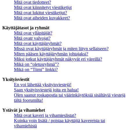
Mitä ovat tiedotteet?
Mitä ovat kiinnitetyt viestiketjut
Mitä ovat lukitut viestiketjut?
Mitä ovat aiheiden kuvakkeet?
Käyttäjätasot ja ryhmät
Mitä ovat ylläpitäjät?
Mitä ovatr valvojat?
Mitä ovat käyttäjäryhmät?
Missä ovat käyttäjäryhmät ja miten liityn sellaiseen?
Miten pääsen käyttäjäryhmän johtajaksi?
Miksi jotkut käyttäjäryhmät näkyvät eri väreillä?
Mikä on “oletusryhmä”?
Mikä on “Tiimi” linkki?
Yksityisviestit
En voi lähettää yksityisviestejä!
Saan yksityisviestejä joita en halua!
Olen saanut roskapostia tai väärinkäytöksiä sisältäviä viestejä
tältä foorumilta!
Ystävät ja vihamiehet
Mitä ovat kaveri ja vihamieslistat?
Kuinka voin lisätä / poistaa käyttäjiä kavereista tai
vihamiehistä