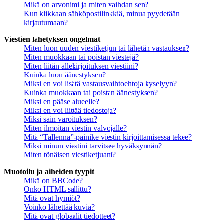
Mikä on arvonimi ja miten vaihdan sen?
Kun klikkaan sähköpostilinkkiä, minua pyydetään
kirjautumaan?
Viestien lähetyksen ongelmat
Miten luon uuden viestiketjun tai lähetän vastauksen?
Miten muokkaan tai poistan viestejä?
Miten liitän allekirjoituksen viestiini?
Kuinka luon äänestyksen?
Miksi en voi lisätä vastausvaihtoehtoja kyselyyn?
Kuinka muokkaan tai poistan äänestyksen?
Miksi en pääse alueelle?
Miksi en voi liittää tiedostoja?
Miksi sain varoituksen?
Miten ilmoitan viestin valvojalle?
Mitä “Tallenna”-painike viestin kirjoittamisessa tekee?
Miksi minun viestini tarvitsee hyväksynnän?
Miten tönäisen viestiketjuani?
Muotoilu ja aiheiden tyypit
Mikä on BBCode?
Onko HTML sallittu?
Mitä ovat hymiöt?
Voinko lähettää kuvia?
Mitä ovat globaalit tiedotteet?