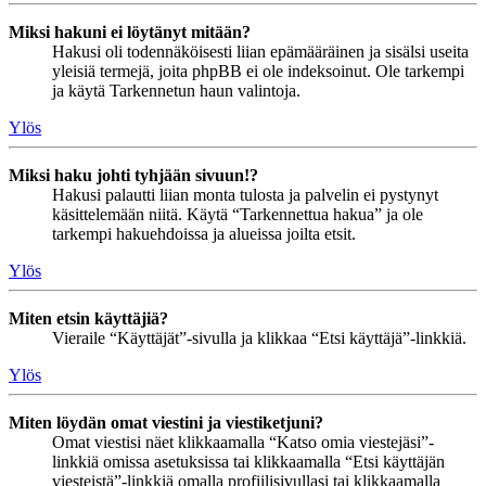
Miksi hakuni ei löytänyt mitään?
Hakusi oli todennäköisesti liian epämääräinen ja sisälsi useita
yleisiä termejä, joita phpBB ei ole indeksoinut. Ole tarkempi
ja käytä Tarkennetun haun valintoja.
Ylös
Miksi haku johti tyhjään sivuun!?
Hakusi palautti liian monta tulosta ja palvelin ei pystynyt
käsittelemään niitä. Käytä “Tarkennettua hakua” ja ole
tarkempi hakuehdoissa ja alueissa joilta etsit.
Ylös
Miten etsin käyttäjiä?
Vieraile “Käyttäjät”-sivulla ja klikkaa “Etsi käyttäjä”-linkkiä.
Ylös
Miten löydän omat viestini ja viestiketjuni?
Omat viestisi näet klikkaamalla “Katso omia viestejäsi”-
linkkiä omissa asetuksissa tai klikkaamalla “Etsi käyttäjän
viesteistä”-linkkiä omalla profiilisivullasi tai klikkaamalla