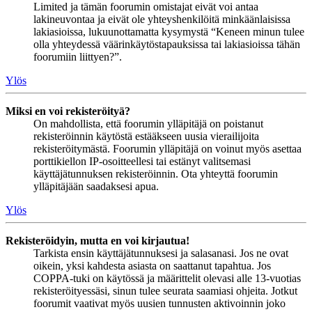
Limited ja tämän foorumin omistajat eivät voi antaa
lakineuvontaa ja eivät ole yhteyshenkilöitä minkäänlaisissa
lakiasioissa, lukuunottamatta kysymystä “Keneen minun tulee
olla yhteydessä väärinkäytöstapauksissa tai lakiasioissa tähän
foorumiin liittyen?”.
Ylös
Miksi en voi rekisteröityä?
On mahdollista, että foorumin ylläpitäjä on poistanut
rekisteröinnin käytöstä estääkseen uusia vierailijoita
rekisteröitymästä. Foorumin ylläpitäjä on voinut myös asettaa
porttikiellon IP-osoitteellesi tai estänyt valitsemasi
käyttäjätunnuksen rekisteröinnin. Ota yhteyttä foorumin
ylläpitäjään saadaksesi apua.
Ylös
Rekisteröidyin, mutta en voi kirjautua!
Tarkista ensin käyttäjätunnuksesi ja salasanasi. Jos ne ovat
oikein, yksi kahdesta asiasta on saattanut tapahtua. Jos
COPPA-tuki on käytössä ja määrittelit olevasi alle 13-vuotias
rekisteröityessäsi, sinun tulee seurata saamiasi ohjeita. Jotkut
foorumit vaativat myös uusien tunnusten aktivoinnin joko