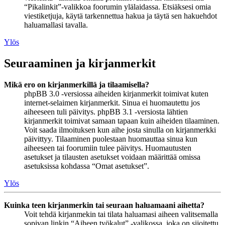
“Pikalinkit”-valikkoa foorumin ylälaidassa. Etsiäksesi omia
viestiketjuja, käytä tarkennettua hakua ja täytä sen hakuehdot
haluamallasi tavalla.
Ylös
Seuraaminen ja kirjanmerkit
Mikä ero on kirjanmerkillä ja tilaamisella?
phpBB 3.0 -versiossa aiheiden kirjanmerkit toimivat kuten
internet-selaimen kirjanmerkit. Sinua ei huomautettu jos
aiheeseen tuli päivitys. phpBB 3.1 -versiosta lähtien
kirjanmerkit toimivat samaan tapaan kuin aiheiden tilaaminen.
Voit saada ilmoituksen kun aihe josta sinulla on kirjanmerkki
päivittyy. Tilaaminen puolestaan huomauttaa sinua kun
aiheeseen tai foorumiin tulee päivitys. Huomautusten
asetukset ja tilausten asetukset voidaan määrittää omissa
asetuksissa kohdassa “Omat asetukset”.
Ylös
Kuinka teen kirjanmerkin tai seuraan haluamaani aihetta?
Voit tehdä kirjanmekin tai tilata haluamasi aiheen valitsemalla
sopivan linkin “Aiheen työkalut” -valikossa, joka on sijoitettu