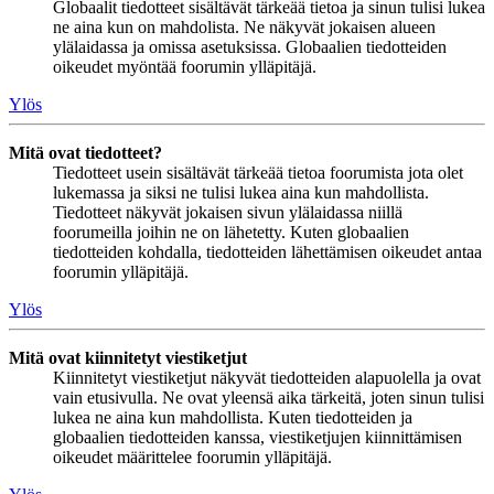
Globaalit tiedotteet sisältävät tärkeää tietoa ja sinun tulisi lukea
ne aina kun on mahdolista. Ne näkyvät jokaisen alueen
ylälaidassa ja omissa asetuksissa. Globaalien tiedotteiden
oikeudet myöntää foorumin ylläpitäjä.
Ylös
Mitä ovat tiedotteet?
Tiedotteet usein sisältävät tärkeää tietoa foorumista jota olet
lukemassa ja siksi ne tulisi lukea aina kun mahdollista.
Tiedotteet näkyvät jokaisen sivun ylälaidassa niillä
foorumeilla joihin ne on lähetetty. Kuten globaalien
tiedotteiden kohdalla, tiedotteiden lähettämisen oikeudet antaa
foorumin ylläpitäjä.
Ylös
Mitä ovat kiinnitetyt viestiketjut
Kiinnitetyt viestiketjut näkyvät tiedotteiden alapuolella ja ovat
vain etusivulla. Ne ovat yleensä aika tärkeitä, joten sinun tulisi
lukea ne aina kun mahdollista. Kuten tiedotteiden ja
globaalien tiedotteiden kanssa, viestiketjujen kiinnittämisen
oikeudet määrittelee foorumin ylläpitäjä.