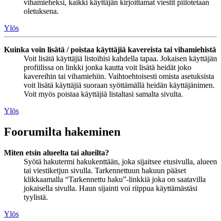
vihamieheksi, kaikki käyttäjän kirjoittamat viestit piilotetaan
oletuksena.
Ylös
Kuinka voin lisätä / poistaa käyttäjiä kavereista tai vihamiehistä
Voit lisätä käyttäjiä listoihisi kahdella tapaa. Jokaisen käyttäjän
profiilissa on linkki jonka kautta voit lisätä heidät joko
kavereihin tai vihamiehiin. Vaihtoehtoisesti omista asetuksista
voit lisätä käyttäjiä suoraan syöttämällä heidän käyttäjänimen.
Voit myös poistaa käyttäjiä listaltasi samalta sivulta.
Ylös
Foorumilta hakeminen
Miten etsin alueelta tai alueilta?
Syötä hakutermi hakukenttään, joka sijaitsee etusivulla, alueen
tai viestiketjun sivulla. Tarkennettuun hakuun pääset
klikkaamalla “Tarkennettu haku”-linkkiä joka on saatavilla
jokaisella sivulla. Haun sijainti voi riippua käyttämästäsi
tyylistä.
Ylös