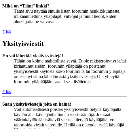
Mikä on “Tiimi” linkki?
Tämä sivu näyttää sinulle listan foorumin henkilökunnasta,
mukaanluettuna ylläpitäjät, valvojat ja muut tiedot, kuten
alueet joita he valvovat.
Ylös
Yksityisviestit
En voi lähettää yksityisviestejä!
Tähän on kolme mahdollista syytä. Et ole rekisteröitynyt ja/tai
kirjautunut sisään, foorumin ylläpitäjä on poistanut
yksityisviestit käytöstä koko foorumilta tai foorumin ylläpitäjä
on estänyt sinua lähettämästä yksityisviestejä. Ota yhteyttä
foorumin ylläpitäjään saadaksesi lisätietoja.
Ylös
Saan yksityisviestejä joita en halua!
Voit automaattisesti poistaa yksityisviestit tietyltä käyttäjältä
käyttämällä käyttäjänhallinnan viestisääntöjä. Jos saat
väärinkäytöksiä sisältäviä viestejä tietyltä käyttäjältä, voit
raportoida viestit valvojille. Heillä on oikeudet estää käyttäjiä