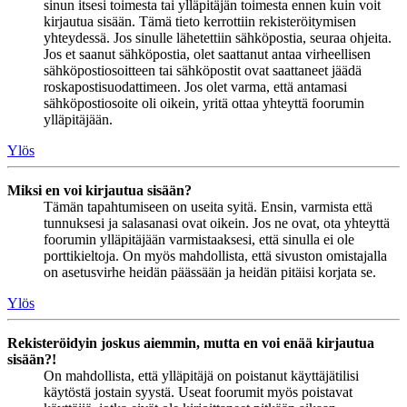
sinun itsesi toimesta tai ylläpitäjän toimesta ennen kuin voit
kirjautua sisään. Tämä tieto kerrottiin rekisteröitymisen
yhteydessä. Jos sinulle lähetettiin sähköpostia, seuraa ohjeita.
Jos et saanut sähköpostia, olet saattanut antaa virheellisen
sähköpostiosoitteen tai sähköpostit ovat saattaneet jäädä
roskapostisuodattimeen. Jos olet varma, että antamasi
sähköpostiosoite oli oikein, yritä ottaa yhteyttä foorumin
ylläpitäjään.
Ylös
Miksi en voi kirjautua sisään?
Tämän tapahtumiseen on useita syitä. Ensin, varmista että
tunnuksesi ja salasanasi ovat oikein. Jos ne ovat, ota yhteyttä
foorumin ylläpitäjään varmistaaksesi, että sinulla ei ole
porttikieltoja. On myös mahdollista, että sivuston omistajalla
on asetusvirhe heidän päässään ja heidän pitäisi korjata se.
Ylös
Rekisteröidyin joskus aiemmin, mutta en voi enää kirjautua
sisään?!
On mahdollista, että ylläpitäjä on poistanut käyttäjätilisi
käytöstä jostain syystä. Useat foorumit myös poistavat