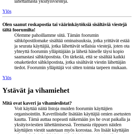
lähettämästä yksityisviestejä.
Ylös
Olen saanut roskapostia tai väärinkäytöksiä sisältäviä viestejä
tältä foorumilta!
Olemme pahoillamme siitä. Tämän foorumin
sähköpostilomake sisältää ominaisuuksia, jotka yrittävät estää
ja seurata käyttäjiä, jotka lähettävät sellaisia viestejä, joten ota
yhteyttä foorumin ylläpitäjään ja lähetä hänelle täysi kopio
saamastasi sähköpostista. On tärkeää, että se sisältää kaikki
otsaketiedot sähköpostista, jotka sisältävät viestin lähettäjän
tiedot. Foorumin ylläpitäjä voi sitten toimia tarpeen mukaan.
Ylös
Ystävät ja vihamiehet
Mitä ovat kaveri ja vihamieslistat?
Voit käyttää näitä listoja muiden foorumin käyttäjien
organisointiin. Kaverilistalle lisätään käyttäjiä omien asetusten
kautta. Tämä auttaa nopeasti näkemään jos he ovat paikalla ja
yksityisviestien lähettämisessä. Teemasta riippuen näiden
käyttäjien viestit saatetaan myös korostaa. Jos lisäät käyttäjän