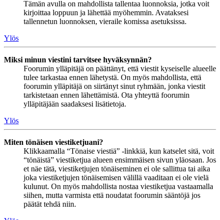
Tämän avulla on mahdollista tallentaa luonnoksia, jotka voit
kirjoittaa loppuun ja lähettää myöhemmin. Avataksesi
tallennetun luonnoksen, vieraile komissa asetuksissa.
Ylös
Miksi minun viestini tarvitsee hyväksynnän?
Foorumin ylläpitäjä on päättänyt, että viestit kyseiselle alueelle
tulee tarkastaa ennen lähetystä. On myös mahdollista, että
foorumin ylläpitäjä on siirtänyt sinut ryhmään, jonka viestit
tarkistetaan ennen lähettämistä. Ota yhteyttä foorumin
ylläpitäjään saadaksesi lisätietoja.
Ylös
Miten tönäisen viestiketjuani?
Klikkaamalla “Tönaise viestiä” -linkkiä, kun katselet sitä, voit
“tönäistä” viestiketjua alueen ensimmäisen sivun yläosaan. Jos
et näe tätä, viestiketjujen tönäiseminen ei ole sallittua tai aika
joka viestiketjujen tönäisemisen välillä vaaditaan ei ole vielä
kulunut. On myös mahdollista nostaa viestiketjua vastaamalla
siihen, mutta varmista että noudatat foorumin sääntöjä jos
päätät tehdä niin.