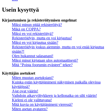
Usein kysyttyä
Kirjautumisen ja rekisteröitymisen ongelmat
Miksi minun pitää rekisteröityä?
Mikä on COPPA?
Miksi en voi rekisteröityä?
Rekisteröidyin, mutta en voi kirjautua!
Miksi en voi kirjautua sisään?
Rekisteröidyin joskus aiemmin, mutta en voi enää kirjautua
sisään?!
Olen hukannut salasanani!
Miksi minut kirjataan ulos automaattisesti?
Mitä “Poista foorumin evästeet” tekee?
Käyttäjän asetukset
Miten muutan asetuksiani?
Kuinka estän käyttäjänimeni näkymisen paikalla olevissa
käyttäjissä?
Ajat ovat väärin!
Vaihdoin aikavyöhykkeen ja kellonaika on silti väärin!
Kieleni ei ole valittavana!
Mitä kuvia on käyttäjänimeni vieressä?
Miten asetan avataren?