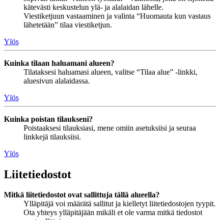
kätevästi keskustelun ylä- ja alalaidan lähelle.
Viestiketjuun vastaaminen ja valinta “Huomauta kun vastaus
lähetetään” tilaa viestiketjun.
Ylös
Kuinka tilaan haluamani alueen?
Tilataksesi haluamasi alueen, valitse “Tilaa alue” -linkki,
aluesivun alalaidassa.
Ylös
Kuinka poistan tilaukseni?
Poistaaksesi tilauksiasi, mene omiin asetuksiisi ja seuraa
linkkejä tilauksiisi.
Ylös
Liitetiedostot
Mitkä liitetiedostot ovat sallittuja tällä alueella?
Ylläpitäjä voi määrätä sallitut ja kielletyt liitetiedostojen tyypit.
Ota yhteys ylläpitäjään mikäli et ole varma mitkä tiedostot