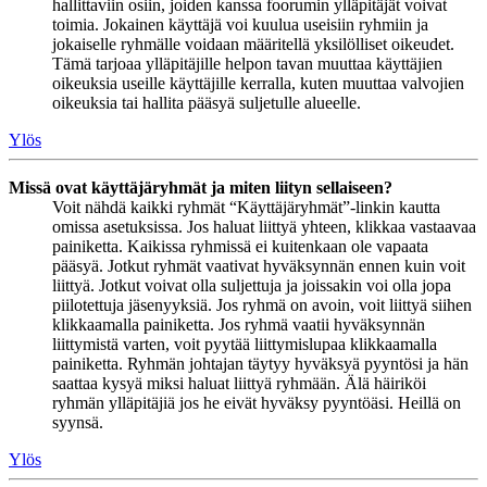
hallittaviin osiin, joiden kanssa foorumin ylläpitäjät voivat
toimia. Jokainen käyttäjä voi kuulua useisiin ryhmiin ja
jokaiselle ryhmälle voidaan määritellä yksilölliset oikeudet.
Tämä tarjoaa ylläpitäjille helpon tavan muuttaa käyttäjien
oikeuksia useille käyttäjille kerralla, kuten muuttaa valvojien
oikeuksia tai hallita pääsyä suljetulle alueelle.
Ylös
Missä ovat käyttäjäryhmät ja miten liityn sellaiseen?
Voit nähdä kaikki ryhmät “Käyttäjäryhmät”-linkin kautta
omissa asetuksissa. Jos haluat liittyä yhteen, klikkaa vastaavaa
painiketta. Kaikissa ryhmissä ei kuitenkaan ole vapaata
pääsyä. Jotkut ryhmät vaativat hyväksynnän ennen kuin voit
liittyä. Jotkut voivat olla suljettuja ja joissakin voi olla jopa
piilotettuja jäsenyyksiä. Jos ryhmä on avoin, voit liittyä siihen
klikkaamalla painiketta. Jos ryhmä vaatii hyväksynnän
liittymistä varten, voit pyytää liittymislupaa klikkaamalla
painiketta. Ryhmän johtajan täytyy hyväksyä pyyntösi ja hän
saattaa kysyä miksi haluat liittyä ryhmään. Älä häiriköi
ryhmän ylläpitäjiä jos he eivät hyväksy pyyntöäsi. Heillä on
syynsä.
Ylös