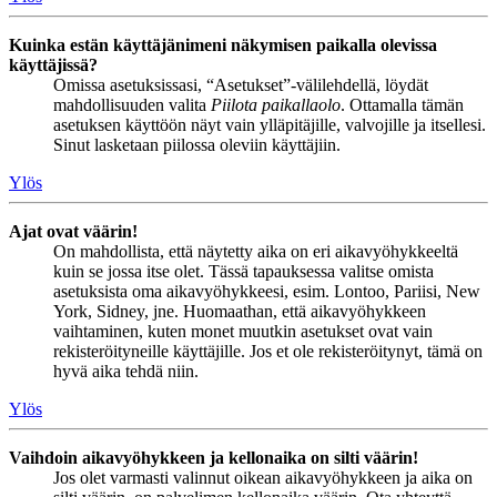
Kuinka estän käyttäjänimeni näkymisen paikalla olevissa
käyttäjissä?
Omissa asetuksissasi, “Asetukset”-välilehdellä, löydät
mahdollisuuden valita
Piilota paikallaolo
. Ottamalla tämän
asetuksen käyttöön näyt vain ylläpitäjille, valvojille ja itsellesi.
Sinut lasketaan piilossa oleviin käyttäjiin.
Ylös
Ajat ovat väärin!
On mahdollista, että näytetty aika on eri aikavyöhykkeeltä
kuin se jossa itse olet. Tässä tapauksessa valitse omista
asetuksista oma aikavyöhykkeesi, esim. Lontoo, Pariisi, New
York, Sidney, jne. Huomaathan, että aikavyöhykkeen
vaihtaminen, kuten monet muutkin asetukset ovat vain
rekisteröityneille käyttäjille. Jos et ole rekisteröitynyt, tämä on
hyvä aika tehdä niin.
Ylös
Vaihdoin aikavyöhykkeen ja kellonaika on silti väärin!
Jos olet varmasti valinnut oikean aikavyöhykkeen ja aika on