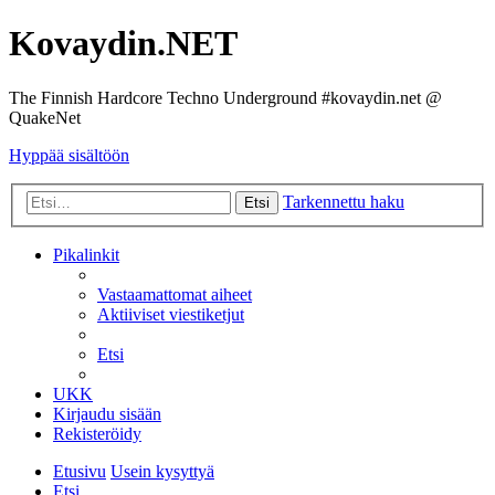
Kovaydin.NET
The Finnish Hardcore Techno Underground #kovaydin.net @
QuakeNet
Hyppää sisältöön
Tarkennettu haku
Etsi
Pikalinkit
Vastaamattomat aiheet
Aktiiviset viestiketjut
Etsi
UKK
Kirjaudu sisään
Rekisteröidy
Etusivu
Usein kysyttyä
Etsi