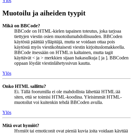
Ylös
Muotoilu ja aiheiden tyypit
Mikä on BBCode?
BBCode on HTML-kielen tapainen toteutus, joka tarjoaa
tiettyjen viestin osien muotoilumahdollisuuden. BBCoden
käytöstä päättää ylläpitäjä, mutta se voidaan ottaa pois
käytöstä myös viestikohtaisesti viestin kirjoituslomakkeella.
BBCode itsessään on HTML:n kaltainen, mutta tagit
käyttävät < ja > merkkien sijaan hakasulkuja [ ja ]. BBCoden
oppaan löydät viestinlähetyssivun kautta.
Ylös
Onko HTML sallittu?
Ei. Tällä foorumilla ei ole mahdollista lähettää HTML:ää
siten, että se toimisi HTML-koodina. Yleisimmät HTML-
muotoilut voi kuitenkin tehdä BBCoden avulla.
Ylös
Mitä ovat hymiöt?
Hymiöt tai emoticonit ovat pieniä kuvia joita voidaan käyttää