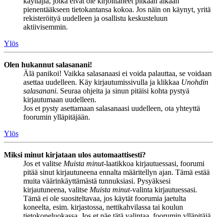
käyttäjiä, jotka eivät ole kirjoittaneet pitkään aikaan
pienentääkseen tietokantansa kokoa. Jos näin on käynyt, yritä
rekisteröityä uudelleen ja osallistu keskusteluun
aktiivisemmin.
Ylös
Olen hukannut salasanani!
Älä panikoi! Vaikka salasanaasi ei voida palauttaa, se voidaan
asettaa uudelleen. Käy kirjautumissivulla ja klikkaa
Unohdin
salasanani
. Seuraa ohjeita ja sinun pitäisi kohta pystyä
kirjautumaan uudelleen.
Jos et pysty asettamaan salasanaasi uudelleen, ota yhteyttä
foorumin ylläpitäjään.
Ylös
Miksi minut kirjataan ulos automaattisesti?
Jos et valitse
Muista minut
-laatikkoa kirjautuessasi, foorumi
pitää sinut kirjautuneena ennalta määritellyn ajan. Tämä estää
muita väärinkäyttämästä tunnuksiasi. Pysyäksesi
kirjautuneena, valitse
Muista minut
-valinta kirjautuessasi.
Tämä ei ole suositeltavaa, jos käytät foorumia jaetulta
koneelta, esim. kirjastossa, nettikahvilassa tai koulun
tietokoneluokassa. Jos et näe tätä valintaa, foorumin ylläpitäjä