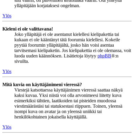
silti väärin, on palvelimen kellonaika väärin. Ota yhteyttä
ylläpitäjään korjataksesi ongelman.
Ylös
Kieleni ei ole valittavana!
Joko ylläpitäjä ei ole asentanut kielellesi kielipakettia tai
kukaan ei ole kääntänyt tätä foorumia kielellesi. Kokeile
pyytää foorumin ylläpitäjältä, josko hän voisi asentaa
tarvitsemasi kielipaketin. Jos kielipakettia ei ole olemassa, voit
luoda uuden käännöksen. Lisätietoja löytyy
phpBB
®:n
sivuilta.
Ylös
Mitä kuvia on käyttäjänimeni vieressä?
Viestejä katsottaessa käyttäjänimen vieressä saattaa näkyä
kaksi kuvaa. Yksi niistä voi olla arvonimeesi liitetty kuva
esimerkiksi tähtien, laatikoiden tai pisteiden muodossa
viestimäärästäsi tai statuksestasi riippuen. Toinen, yleensä
isompi kuva on avatar ja on yleensä uniikki tai
henkilökohtainen jokaisella käyttäjällä.
Ylös