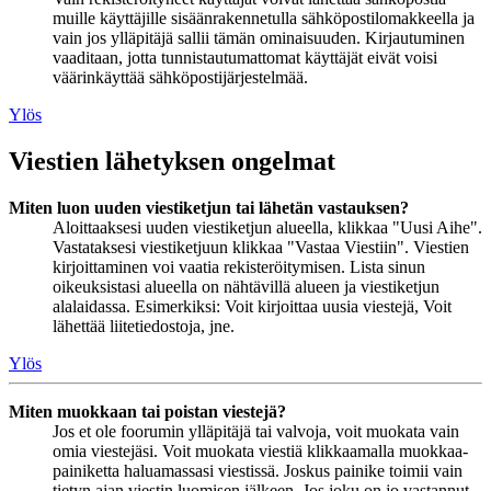
muille käyttäjille sisäänrakennetulla sähköpostilomakkeella ja
vain jos ylläpitäjä sallii tämän ominaisuuden. Kirjautuminen
vaaditaan, jotta tunnistautumattomat käyttäjät eivät voisi
väärinkäyttää sähköpostijärjestelmää.
Ylös
Viestien lähetyksen ongelmat
Miten luon uuden viestiketjun tai lähetän vastauksen?
Aloittaaksesi uuden viestiketjun alueella, klikkaa "Uusi Aihe".
Vastataksesi viestiketjuun klikkaa "Vastaa Viestiin". Viestien
kirjoittaminen voi vaatia rekisteröitymisen. Lista sinun
oikeuksistasi alueella on nähtävillä alueen ja viestiketjun
alalaidassa. Esimerkiksi: Voit kirjoittaa uusia viestejä, Voit
lähettää liitetiedostoja, jne.
Ylös
Miten muokkaan tai poistan viestejä?
Jos et ole foorumin ylläpitäjä tai valvoja, voit muokata vain
omia viestejäsi. Voit muokata viestiä klikkaamalla muokkaa-
painiketta haluamassasi viestissä. Joskus painike toimii vain
tietyn ajan viestin luomisen jälkeen. Jos joku on jo vastannut