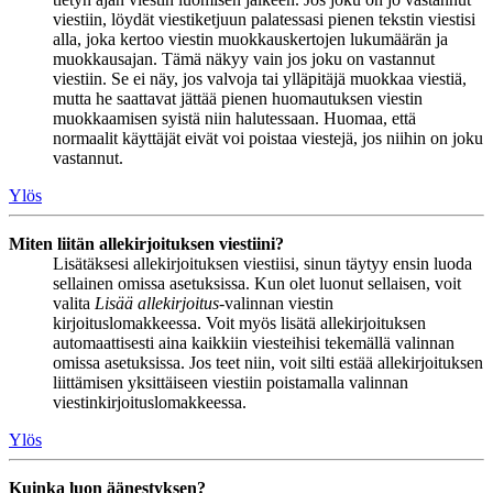
viestiin, löydät viestiketjuun palatessasi pienen tekstin viestisi
alla, joka kertoo viestin muokkauskertojen lukumäärän ja
muokkausajan. Tämä näkyy vain jos joku on vastannut
viestiin. Se ei näy, jos valvoja tai ylläpitäjä muokkaa viestiä,
mutta he saattavat jättää pienen huomautuksen viestin
muokkaamisen syistä niin halutessaan. Huomaa, että
normaalit käyttäjät eivät voi poistaa viestejä, jos niihin on joku
vastannut.
Ylös
Miten liitän allekirjoituksen viestiini?
Lisätäksesi allekirjoituksen viestiisi, sinun täytyy ensin luoda
sellainen omissa asetuksissa. Kun olet luonut sellaisen, voit
valita
Lisää allekirjoitus
-valinnan viestin
kirjoituslomakkeessa. Voit myös lisätä allekirjoituksen
automaattisesti aina kaikkiin viesteihisi tekemällä valinnan
omissa asetuksissa. Jos teet niin, voit silti estää allekirjoituksen
liittämisen yksittäiseen viestiin poistamalla valinnan
viestinkirjoituslomakkeessa.
Ylös
Kuinka luon äänestyksen?