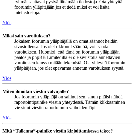
ryhmät saattavat pystyä liittämään tiedostoja. Ota yhteyttä
foorumin ylläpitäjään jos et tiedä miksi et voi lisätä
liitetiedostoja.
Ylös
Miksi sain varoituksen?
Jokaisen foorumin ylläpitäjällä on omat säännöt heidän
sivustollensa. Jos olet rikkonut sääntöä, voit saada
varoituksen. Huomioi, että tämä on foorumin ylläpitäjän
päätös ja phpBB Limitedillä ei ole sivustolla annettavien
varoitusten kanssa mitään tekemistä. Ota yhteyttä foorumin
ylläpitäjään, jos olet epävarma annetun varoituksen syystä.
Ylös
Miten ilmoitan viestin valvojalle?
Jos foorumin ylläpitäjä on sallinut sen, sinun pitäisi nähdä
raportointipainike viestin yhteydessä. Tämän klikkaaminen
vie sinut viestin raportoinnin vaiheiden läpi.
Ylös
Mitä “Tallenna”-painike viestin kirjoittamisessa tekee?