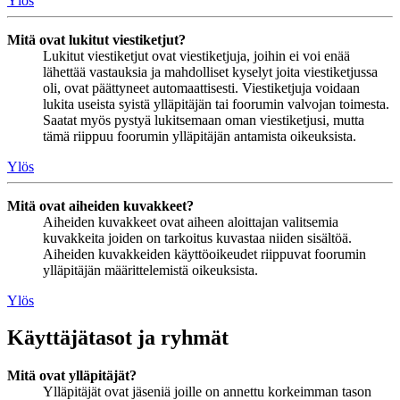
Ylös
Mitä ovat lukitut viestiketjut?
Lukitut viestiketjut ovat viestiketjuja, joihin ei voi enää
lähettää vastauksia ja mahdolliset kyselyt joita viestiketjussa
oli, ovat päättyneet automaattisesti. Viestiketjuja voidaan
lukita useista syistä ylläpitäjän tai foorumin valvojan toimesta.
Saatat myös pystyä lukitsemaan oman viestiketjusi, mutta
tämä riippuu foorumin ylläpitäjän antamista oikeuksista.
Ylös
Mitä ovat aiheiden kuvakkeet?
Aiheiden kuvakkeet ovat aiheen aloittajan valitsemia
kuvakkeita joiden on tarkoitus kuvastaa niiden sisältöä.
Aiheiden kuvakkeiden käyttöoikeudet riippuvat foorumin
ylläpitäjän määrittelemistä oikeuksista.
Ylös
Käyttäjätasot ja ryhmät
Mitä ovat ylläpitäjät?
Ylläpitäjät ovat jäseniä joille on annettu korkeimman tason