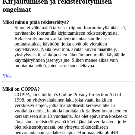
Kirjautumisen ja rekisteröitymisen
ongelmat
Miksi minun pitää rekisteröityä?
Sinun ei välttämättä tarvitse, riippuu foorumin ylläpitäjästä,
tarvitaanko foorumilla kirjoittamiseen rekisteröitymistä.
Rekisteröityminen voi kuitenkin antaa sinulle lisää
ominaisuuksia käyttöön, jotka eivät ole vieraiden
käytettävissä. Näitä ovat mm. avatar-kuvan määrittely,
yksityisviestit, sähköpostien lähettäminen muille käyttäjille,
käyttäjäryhmien jäsenyys jne. Siihen menee aikaa vain
muutamia hetkiä, joten se on suositeltavaa.
Ylös
Mikä on COPPA?
COPPA, tai Children’s Online Privacy Protection Act of
1998, on yhdysvaltalainen laki, joka vaatii kaikkien
verkkosivustojen, jotka mahdollisesti keräävät alle 13-
vuotiailta tietoja, hankkia huoltajan kirjallisen luvan tietojen
keräämiseen alle 13-vuotiaalta. Jos olet epävarma koskeeko
tämä sinua rekisteröityvänä käyttäjänä tai verkkosivua jolle
olet rekisteröitymässä, ota yhteyttä oikeudelliseen
neuvonantajaan saadaksesi apua. Huomaa, että phpBB