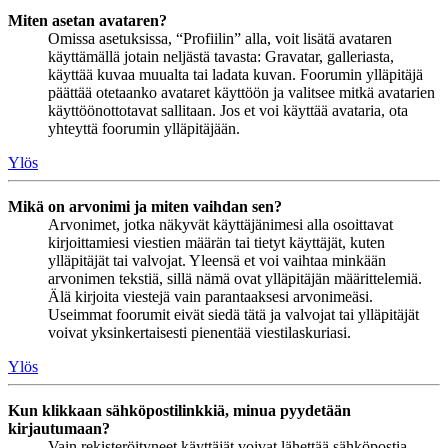
Miten asetan avataren?
Omissa asetuksissa, “Profiilin” alla, voit lisätä avataren
käyttämällä jotain neljästä tavasta: Gravatar, galleriasta,
käyttää kuvaa muualta tai ladata kuvan. Foorumin ylläpitäjä
päättää otetaanko avataret käyttöön ja valitsee mitkä avatarien
käyttöönottotavat sallitaan. Jos et voi käyttää avataria, ota
yhteyttä foorumin ylläpitäjään.
Ylös
Mikä on arvonimi ja miten vaihdan sen?
Arvonimet, jotka näkyvät käyttäjänimesi alla osoittavat
kirjoittamiesi viestien määrän tai tietyt käyttäjät, kuten
ylläpitäjät tai valvojat. Yleensä et voi vaihtaa minkään
arvonimen tekstiä, sillä nämä ovat ylläpitäjän määrittelemiä.
Älä kirjoita viestejä vain parantaaksesi arvonimeäsi.
Useimmat foorumit eivät siedä tätä ja valvojat tai ylläpitäjät
voivat yksinkertaisesti pienentää viestilaskuriasi.
Ylös
Kun klikkaan sähköpostilinkkiä, minua pyydetään
kirjautumaan?
Vain rekisteröityneet käyttäjät voivat lähettää sähköpostia