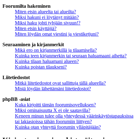
Foorumilta hakeminen
Miten etsin alueelta tai alueilta?
Miksi hakuni ei löytänyt mitään?
Miksi haku johti tyhjään sivuun!?
Miten etsin käyttäjiä?
Miten löydän omat viestini ja viestiketjuni?
Seuraaminen ja kirjanmerkit
Mikä ero on kirjanmerkillä ja tilaamisella?
Kuinka teen kirjanmerkin tai seuraan haluamaani aihetta?
Kuinka tilaan haluamani alueen?
Kuinka poistan tilaukseni?
Liitetiedostot
Mitkä liitetiedostot ovat sallittuja tällä alueella?
Mistä löydän lähettämäni liitetiedostot?
phpBB -asiat
Kuka kirjoitti tämän foorumisovelluksen?
Miksi ominaisuutta X ei ole saatavilla?
Keneen minun tulee olla yhteydessä väärinkäytöstapauksissa
tai lakiasioissa tähän foorumiin liittyen?
Kuinka otan yhteyttä foorumin ylläpitäjään?