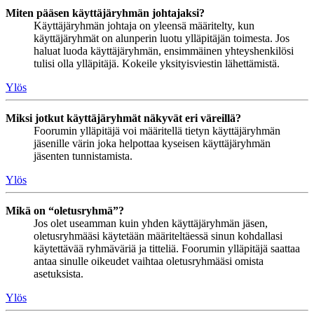
Miten pääsen käyttäjäryhmän johtajaksi?
Käyttäjäryhmän johtaja on yleensä määritelty, kun
käyttäjäryhmät on alunperin luotu ylläpitäjän toimesta. Jos
haluat luoda käyttäjäryhmän, ensimmäinen yhteyshenkilösi
tulisi olla ylläpitäjä. Kokeile yksityisviestin lähettämistä.
Ylös
Miksi jotkut käyttäjäryhmät näkyvät eri väreillä?
Foorumin ylläpitäjä voi määritellä tietyn käyttäjäryhmän
jäsenille värin joka helpottaa kyseisen käyttäjäryhmän
jäsenten tunnistamista.
Ylös
Mikä on “oletusryhmä”?
Jos olet useamman kuin yhden käyttäjäryhmän jäsen,
oletusryhmääsi käytetään määriteltäessä sinun kohdallasi
käytettävää ryhmäväriä ja titteliä. Foorumin ylläpitäjä saattaa
antaa sinulle oikeudet vaihtaa oletusryhmääsi omista
asetuksista.
Ylös