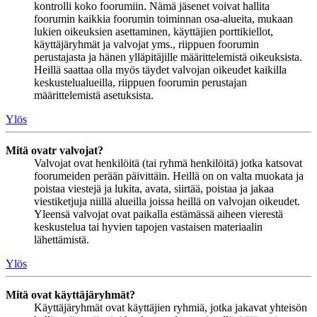
kontrolli koko foorumiin. Nämä jäsenet voivat hallita
foorumin kaikkia foorumin toiminnan osa-alueita, mukaan
lukien oikeuksien asettaminen, käyttäjien porttikiellot,
käyttäjäryhmät ja valvojat yms., riippuen foorumin
perustajasta ja hänen ylläpitäjille määrittelemistä oikeuksista.
Heillä saattaa olla myös täydet valvojan oikeudet kaikilla
keskustelualueilla, riippuen foorumin perustajan
määrittelemistä asetuksista.
Ylös
Mitä ovatr valvojat?
Valvojat ovat henkilöitä (tai ryhmä henkilöitä) jotka katsovat
foorumeiden perään päivittäin. Heillä on on valta muokata ja
poistaa viestejä ja lukita, avata, siirtää, poistaa ja jakaa
viestiketjuja niillä alueilla joissa heillä on valvojan oikeudet.
Yleensä valvojat ovat paikalla estämässä aiheen vierestä
keskustelua tai hyvien tapojen vastaisen materiaalin
lähettämistä.
Ylös
Mitä ovat käyttäjäryhmät?
Käyttäjäryhmät ovat käyttäjien ryhmiä, jotka jakavat yhteisön