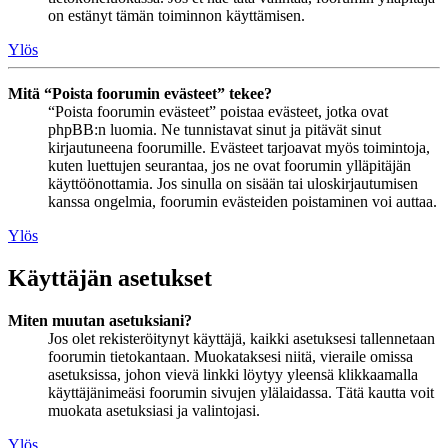
on estänyt tämän toiminnon käyttämisen.
Ylös
Mitä “Poista foorumin evästeet” tekee?
“Poista foorumin evästeet” poistaa evästeet, jotka ovat
phpBB:n luomia. Ne tunnistavat sinut ja pitävät sinut
kirjautuneena foorumille. Evästeet tarjoavat myös toimintoja,
kuten luettujen seurantaa, jos ne ovat foorumin ylläpitäjän
käyttöönottamia. Jos sinulla on sisään tai uloskirjautumisen
kanssa ongelmia, foorumin evästeiden poistaminen voi auttaa.
Ylös
Käyttäjän asetukset
Miten muutan asetuksiani?
Jos olet rekisteröitynyt käyttäjä, kaikki asetuksesi tallennetaan
foorumin tietokantaan. Muokataksesi niitä, vieraile omissa
asetuksissa, johon vievä linkki löytyy yleensä klikkaamalla
käyttäjänimeäsi foorumin sivujen ylälaidassa. Tätä kautta voit
muokata asetuksiasi ja valintojasi.
Ylös