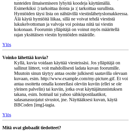
tunteiden ilmaisemiseen lyhyitä koodeja käyttämällä.
Esimerkiksi :) tarkoittaa iloista ja :( tarkoittaa surullista.
Hymiöiden täysi lista on nähtävillä viestinlähetyslomakkeessa.
Älä käytä hymiöitä liikaa, sillä ne voivat tehdä viestistä
lukukelvottoman ja valvoja voi poistaa niitä tai viestin
kokonaan. Foorumin ylläpitäjä on voinut myös määritellä
rajan yksittäisen viestin hymiöiden määrälle.
Ylös
Voinko lähettää kuvia?
Kyllä, kuvia voidaan käyttää viesteissäsi. Jos ylläpitäjä on
sallinut liitteet, voit mahdollisesti ladata kuvan foorumille.
Muutoin sinun täytyy antaa osoite julkisesti saatavilla olevaan
kuvaan, esim. http://www.example.com/my-picture.gif. Et voi
antaa osoitetta omalla koneellasi oleviin kuviin (ellei se ole
yleinen palvelin) tai kuviin, jotka ovat käyttäjätunnistuksen
takana, esim. hotmail tai yahoo sähköpostilaatikot,
salasanasuojatut sivustot, jne. Näyttääksesi kuvan, käytä
BBCoden [img]-tagia.
Ylös
Mitä ovat globaalit tiedotteet?