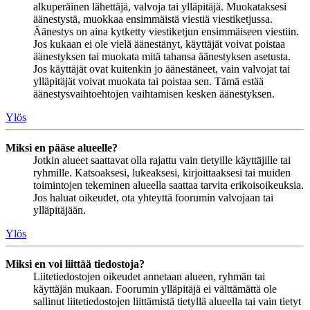
alkuperäinen lähettäjä, valvoja tai ylläpitäjä. Muokataksesi
äänestystä, muokkaa ensimmäistä viestiä viestiketjussa.
Äänestys on aina kytketty viestiketjun ensimmäiseen viestiin.
Jos kukaan ei ole vielä äänestänyt, käyttäjät voivat poistaa
äänestyksen tai muokata mitä tahansa äänestyksen asetusta.
Jos käyttäjät ovat kuitenkin jo äänestäneet, vain valvojat tai
ylläpitäjät voivat muokata tai poistaa sen. Tämä estää
äänestysvaihtoehtojen vaihtamisen kesken äänestyksen.
Ylös
Miksi en pääse alueelle?
Jotkin alueet saattavat olla rajattu vain tietyille käyttäjille tai
ryhmille. Katsoaksesi, lukeaksesi, kirjoittaaksesi tai muiden
toimintojen tekeminen alueella saattaa tarvita erikoisoikeuksia.
Jos haluat oikeudet, ota yhteyttä foorumin valvojaan tai
ylläpitäjään.
Ylös
Miksi en voi liittää tiedostoja?
Liitetiedostojen oikeudet annetaan alueen, ryhmän tai
käyttäjän mukaan. Foorumin ylläpitäjä ei välttämättä ole
sallinut liitetiedostojen liittämistä tietyllä alueella tai vain tietyt